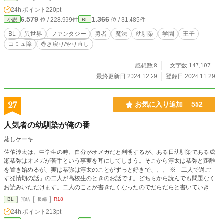
いた。不審に思いながらも、最初の人生の記憶があるルカは、レオの死を回避す
24h.ポイント
220pt
る行動をとる。 ◇主人公は他人との交流が苦手で、自己決定が出来ないコミュ
6,579
1,366
位 / 228,999件
位 / 31,485件
小説
BL
障の子です。 ◇テキトー設定。R18は番外編のみ。ざまあ要素はありません。
◇ノアのその後の話→「婚約者の王子様に愛人がいるらしいが、ペットを探すの
BL
異世界
ファンタジー
勇者
魔法
幼馴染
学園
王子
に忙しいので放っておいてくれ。」
コミュ障
巻き戻り/やり直し
感想数 8
文字数 147,197
最終更新日 2024.12.29
登録日 2024.11.29
27
お気に入り追加
552
人気者の幼馴染が俺の番
蒸しケーキ
佐伯淳太は、中学生の時、自分がオメガだと判明するが、ある日幼馴染である成
瀬恭弥はオメガが苦手という事実を耳にしてしまう。そこから淳太は恭弥と距離
を置き始めるが、実は恭弥は淳太のことがずっと好きで、、、 ※「二人で過ご
す発情期の話」の二人が高校生のときのお話です。どちらから読んでも問題なく
お読みいただけます。二人のことが書きたくなったのでだらだらと書いていきま
す。お付き合い頂けましたら幸いです。
BL
完結
長編
R18
24h.ポイント
213pt