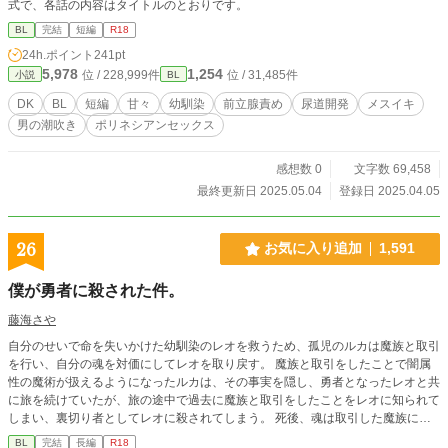
式で、各話の内容はタイトルのとおりです。
BL
完結
短編
R18
24h.ポイント
241pt
5,978
1,254
位 / 228,999件
位 / 31,485件
小説
BL
DK
BL
短編
甘々
幼馴染
前立腺責め
尿道開発
メスイキ
男の潮吹き
ポリネシアンセックス
感想数 0
文字数 69,458
最終更新日 2025.05.04
登録日 2025.04.05
26
お気に入り追加
1,591
僕が勇者に殺された件。
藤海さや
自分のせいで命を失いかけた幼馴染のレオを救うため、孤児のルカは魔族と取引
を行い、自分の魂を対価にしてレオを取り戻す。 魔族と取引をしたことで闇属
性の魔術が扱えるようになったルカは、その事実を隠し、勇者となったレオと共
に旅を続けていたが、旅の途中で過去に魔族と取引をしたことをレオに知られて
しまい、裏切り者としてレオに殺されてしまう。 死後、魂は取引した魔族に捧
げるはずが、何故かルカは再び目覚め、魔族と取引する前の子どもの頃に戻って
BL
完結
長編
R18