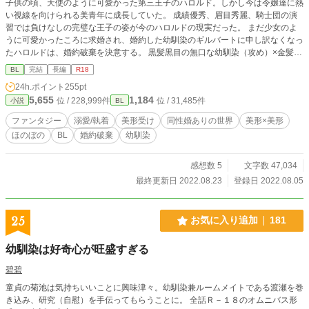
子供の頃、天使のように可愛かった第三王子のハロルド。しかし今は令嬢達に熱
い視線を向けられる美青年に成長していた。 成績優秀、眉目秀麗、騎士団の演
習では負けなしの完璧な王子の姿が今のハロルドの現実だった。 まだ少女のよ
うに可愛かったころに求婚され、婚約した幼馴染のギルバートに申し訳なくなっ
たハロルドは、婚約破棄を決意する。 黒髪黒目の無口な幼馴染（攻め）×金髪青
瞳美形第三王子（受け）。前後編の２話完結。番外編を不定期更新中。
BL
完結
長編
R18
24h.ポイント
255pt
5,655
1,184
位 / 228,999件
位 / 31,485件
小説
BL
ファンタジー
溺愛/執着
美形受け
同性婚ありの世界
美形×美形
ほのぼの
BL
婚約破棄
幼馴染
感想数 5
文字数 47,034
最終更新日 2022.08.23
登録日 2022.08.05
25
お気に入り追加
181
幼馴染は好奇心が旺盛すぎる
碧碧
童貞の菊池は気持ちいいことに興味津々。幼馴染兼ルームメイトである渡瀬を巻
き込み、研究（自慰）を手伝ってもらうことに。 全話Ｒ－１８のオムニバス形