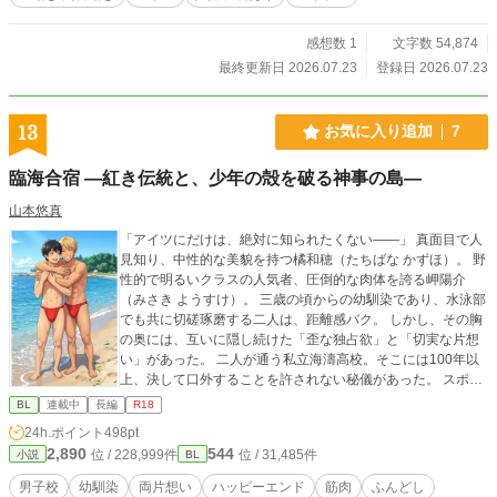
感想数 1
文字数 54,874
最終更新日 2026.07.23
登録日 2026.07.23
13
お気に入り追加
7
臨海合宿 ―紅き伝統と、少年の殻を破る神事の島―
山本悠真
「アイツにだけは、絶対に知られたくない――」 真面目で人
見知り、中性的な美貌を持つ橘和穂（たちばな かずほ）。 野
性的で明るいクラスの人気者、圧倒的な肉体を誇る岬陽介
（みさき ようすけ）。 三歳の頃からの幼馴染であり、水泳部
でも共に切磋琢磨する二人は、距離感バク。 しかし、その胸
の奥には、互いに隠し続けた「歪な独占欲」と「切実な片想
い」があった。 二人が通う私立海濤高校。そこには100年以
上、決して口外することを許されない秘儀があった。 スポー
ツ特待生の少年たちが、合宿の際に辿り着く場所――それ
BL
連載中
長編
R18
は、孤島に鎮座する「金精様」の社。 両片想いだった和穂と
24h.ポイント
498pt
陽介は、前日の秘密の「ふんどし練習」でお互いへの思いを
2,890
544
位 / 228,999件
位 / 31,485件
小説
BL
募らせて、臨海合宿に臨む。そこで課せられたのは、あまり
に苛烈で、官能的な神事だった。 触れ合う素肌の熱、高鳴る
男子校
幼馴染
両片想い
ハッピーエンド
筋肉
ふんどし