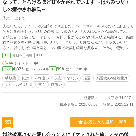
なって、とろけるほど甘やかされています ～はちみつ尽く
しの癒やされ彼氏～
子犬一 はぁて
失恋したら、アイドルの彼氏ができました。ハニーメルトキスみたいにあまくて
とろける恋をした。 幼馴染の君は、7歳のとき 「大人になったら結婚してね」
と僕に言って笑った。 そして──今日、君は僕じゃない別の人と結婚する。 結婚
式で花束を渡す時に胸が痛いんだ。 「こいつ、幼馴染なんだ。センスいいだ
ろ？」 誇らしげに笑う君と、その隣で微笑む綺麗な奥さん。 叶わない恋だって
わかってる。 それでも、氷砂糖みたいに君との甘い思い出を、僕だけの宝箱に
BL
連載中
長編
R18
しまって生きていく。 君の幸せを願うことだけが、僕にできる最後の恋だか
24h.ポイント
298pt
ら。 そう思って、失恋の悲しみを猫カフェで埋めていたある日のこと。 僕
4,875
998
位 / 228,999件
位 / 31,485件
小説
BL
は“彼“に出逢った。 その人は僕に愛を教えてくれる人でした。 はちみつみたい
に甘くてやさしくてとろける恋。ハニーメルトキスって言葉が似合う人。 そし
幼馴染
初恋
すれ違い
失恋
切ない
溺愛
溺愛攻め×健気受け
て僕はどうやら彼の最推しになってしまったらしいんです。 けれど、彼の生き
アイドル×会社員
甘々
両想い
方は僕とはまるで正反対で──。 『国民的彼氏No.1』カリスマアイドル×失恋
したてほやほやの広報部会社員 ──────────── 作品へのご感想ありがとう
ございます♡♡ わたしの押し間違いで、ネタバレあり表示になってしまいまし
感想数 4
文字数 71,617
た。 変更ができないようなので、こちらでお知らせさせていただきます(*^^*) ご
最終更新日 2026.08.07
登録日 2025.12.11
感想とても嬉しいです！ありがとうございます。 ✩タイトル変更のお知らせ✩
(旧) 昔「結婚しよう」と言ってくれた幼馴染は今日、僕以外の人と結婚する
23
お気に入り追加
305
婚約破棄させた愛し合う２人にザマァされた俺。とその後