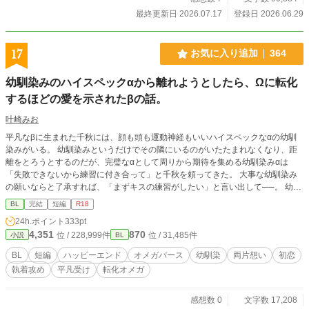
最終更新日 2026.07.17
登録日 2026.06.29
17
お気に入り追加
364
幼馴染みのハイスペックαから離れようとしたら、Ωに転化
するほどの愛を示されたβの話。
叶崎みお
平凡なβに生まれた千秋には、顔も頭も運動神経もいいハイスペックなαの幼馴
染みがいる。 幼馴染みというだけでその隣にいるのがいたたまれなくなり、距
離をとろうとするのだが、完璧なαとして周りから期待を集める幼馴染みαは
「失敗できないから練習に付き合って」と千秋を頼ってきた。 大事な幼馴染み
の願いならと了承すれば、「まずキスの練習がしたい」と言い出して──。 幼馴
染みαの執着により、βから転化し後天性Ωになる話です。両片想いのハピエンで
BL
完結
短編
R18
す。 他サイト様にも投稿しております。
24h.ポイント
333pt
4,351
870
位 / 228,999件
位 / 31,485件
小説
BL
BL
短編
ハッピーエンド
オメガバース
幼馴染
両片想い
初恋
執着攻め
平凡受け
転化オメガ
感想数 0
文字数 17,208