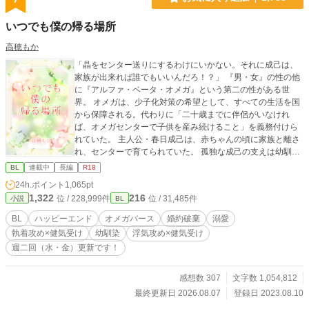
いつでも僕の帰る場所
高穂もか
「晶をセンター送りにするわけにいかない。それに成己は、
家族が出来れば誰でもいいんだろ！？」 『男・女』の性の他
に『アルファ・ベータ・オメガ』という第二の性がある世
界。 オメガは、少子化対策の希望として、すべての生活を国
から保障される。代わりに「二十歳までに伴侶がいなけれ
ば、オメガセンターで子供を産み続けること」を義務付けら
れていた。 主人公・春日成己は、赤ちゃんの頃に家族と離さ
れ、センターで育てられていた。 孤独な成己の支えは幼馴染
の宏章の面会と『家族をもつ』という夢。 「自分の家族を持
BL
連載中
長編
R18
って、ずっと仲良く暮らしたい」 その夢は、叶うはずだっ
24h.ポイント
1,065pt
た。 高校からの親友で、婚約者の陽平が、彼の初恋の人・晶
1,322
216
位 / 228,999件
位 / 31,485件
小説
BL
と再会し、浮気をするまでは…… 成己は、二十歳の誕生日を
目前に、婚約を解消されてしまう。 婚約者探しは絶望的で、
BL
ハッピーエンド
オメガバース
婚約破棄
溺愛
最早センターに行くしかない。 失意に沈む成己に手を差し伸
執着攻め×健気受け
幼馴染
浮気攻め×健気受け
べたのは、幼馴染の宏章だった。 「俺の家族になってくれ」
週二回（水・金）更新です！
兄のように思っていた宏章に、身も心も包まれ愛されて―
―？ ※宏章(包容ヤンデレ）×成己(健気不憫）の幼馴染オメガ
バースBLです♡ ※ストレス展開が長く続きますが、最終的
感想数 307
文字数 1,054,812
にはスカッとハッピーエンドになります🦾(⌒▽⌒) ※独自設
最終更新日 2026.08.07
登録日 2023.08.10
定ありオメガバースです。 ☆感想コメント、誠にありがとう