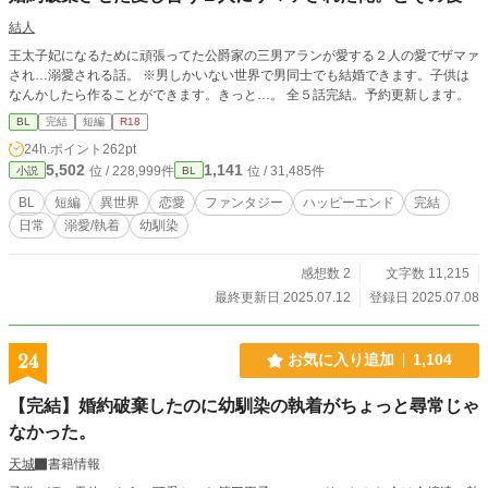
結人
王太子妃になるために頑張ってた公爵家の三男アランが愛する２人の愛でザマァ
され…溺愛される話。 ※男しかいない世界で男同士でも結婚できます。子供は
なんかしたら作ることができます。きっと…。 全５話完結。予約更新します。
BL
完結
短編
R18
24h.ポイント
262pt
5,502
1,141
位 / 228,999件
位 / 31,485件
小説
BL
BL
短編
異世界
恋愛
ファンタジー
ハッピーエンド
完結
日常
溺愛/執着
幼馴染
感想数 2
文字数 11,215
最終更新日 2025.07.12
登録日 2025.07.08
24
お気に入り追加
1,104
【完結】婚約破棄したのに幼馴染の執着がちょっと尋常じゃ
なかった。
天城
書籍情報