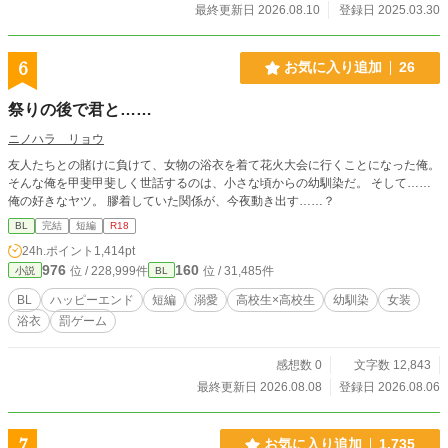
うと、配信上でアキにひたすら営業BLを仕掛けるアオ。する
最終更新日 2026.08.10
登録日 2025.03.30
と、なぜかアキが固まって…。 (ムーンライトノベルズさんに
も投稿しています)
6
お気に入り追加
26
祭りの後で君と……
ニノハラ リョウ
友人たちとの賭けに負けて、女物の浴衣を着て花火大会に行くことになった俺。
そんな俺を甲斐甲斐しく世話するのは、小さな頃からの幼馴染だ。 そして……
俺の好きなヤツ。 膠着していた関係が、今夜動き出す……？
BL
完結
短編
R18
24h.ポイント
1,414pt
976
160
位 / 228,999件
位 / 31,485件
小説
BL
BL
ハッピーエンド
短編
溺愛
高校生×高校生
幼馴染
女装
浴衣
罰ゲーム
感想数 0
文字数 12,843
最終更新日 2026.08.08
登録日 2026.08.06
7
お気に入り追加
1,735