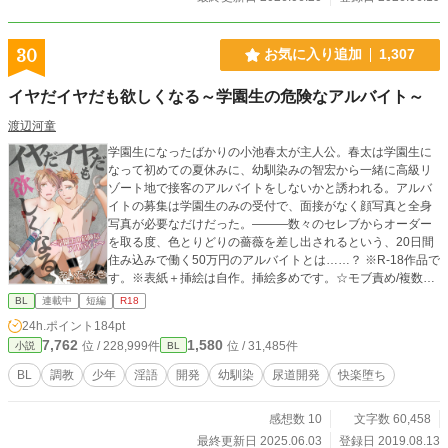
30
お気に入り追加
1,307
イヤだイヤだも欲しくなる～学園生の危険なアルバイト～
渡辺河童
学園生になったばかりの小池春太が主人公。春太は学園生に
なって初めての夏休みに、幼馴染みの智宏から一緒に高級リ
ゾート地で接客のアルバイトをしないかと誘われる。アルバ
イトの募集は学園生のみの受付で、面接がなく顔写真と全身
写真が必要なだけだった。―――数々のセレブからオーダー
を取る度、色とりどりの薔薇を差し出されるという、20日間
住み込みで働く50万円のアルバイトとは……？ ※R-18作品で
す。※表紙＋挿絵は自作。挿絵多めです。☆モブ責め/複数プ
レイ/フェラ/乳首責め/乳首調教/媚薬/アナル責め/レイプ要素/
BL
連載中
短編
R18
尿道責め/空イキ/機械搾精/快楽墜ち、等などが登場します。
24h.ポイント
184pt
ご注意下さい。スカ要素はありません。夜のお供にぜひ読ん
7,762
1,580
位 / 228,999件
位 / 31,485件
小説
BL
でみて下さい。
BL
調教
少年
淫語
開発
幼馴染
尿道開発
快楽堕ち
感想数 10
文字数 60,458
最終更新日 2025.06.03
登録日 2019.08.13