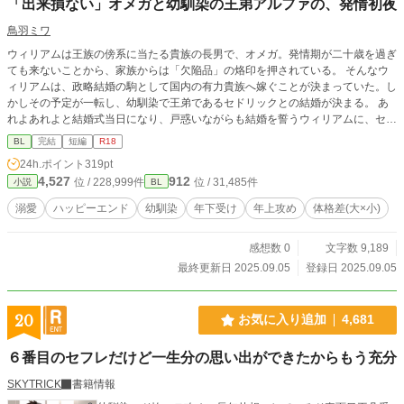
「出来損ない」オメガと幼馴染の王弟アルファの、発情初夜
鳥羽ミワ
ウィリアムは王族の傍系に当たる貴族の長男で、オメガ。発情期が二十歳を過ぎ
ても来ないことから、家族からは「欠陥品」の烙印を押されている。 そんなウ
ィリアムは、政略結婚の駒として国内の有力貴族へ嫁ぐことが決まっていた。し
かしその予定が一転し、幼馴染で王弟であるセドリックとの結婚が決まる。 あ
れよあれよと結婚式当日になり、戸惑いながらも結婚を誓うウィリアムに、セド
リックは優しいキスをして……。 そして迎えた初夜。わけもわからず悲しくな
BL
完結
短編
R18
って泣くウィリアムを、セドリックはたくましい力で抱きしめる。 「お前がず
24h.ポイント
319pt
っと、好きだ」 甘い言葉に、これまで熱を知らなかったウィリアムの身体が潤
4,527
912
位 / 228,999件
位 / 31,485件
小説
BL
み、火照りはじめる。 ※ムーンライトノベルズ、アルファポリス、pixivへ掲載
しています
溺愛
ハッピーエンド
幼馴染
年下受け
年上攻め
体格差(大×小)
感想数 0
文字数 9,189
最終更新日 2025.09.05
登録日 2025.09.05
20
お気に入り追加
4,681
６番目のセフレだけど一生分の思い出ができたからもう充分
SKYTRICK
書籍情報