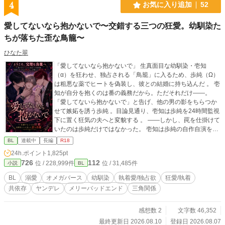
4
お気に入り追加
52
愛してないなら抱かないで〜交錯する三つの狂愛。幼馴染た
ちが落ちた歪な鳥籠〜
ひなた翠
「愛してないなら抱かないで」 生真面目な幼馴染・壱知
（α）を狂わせ、独占される「鳥籠」に入るため、歩純（Ω）
は粗悪な薬でヒートを偽装し、彼との結婚に持ち込んだ 。 壱
知が自分を抱くのは番の義務だから。ただそれだけ――。
「愛してないら抱かないで」と告げ、他の男の影をちらつか
せて嫉妬を誘う歩純 。目論見通り、壱知は歩純を24時間監視
下に置く狂気の夫へと変貌する 。 ――しかし、罠を仕掛けて
いたのは歩純だけではなかった。 壱知は歩純の自作自演をす
べて知った上で「狂った夫」を演じ切る、底知れない執着を
BL
連載中
長編
R18
抱えたスパダリだった 。さらに、裏で糸を引いていた主治医
24h.ポイント
1,825pt
の理士にも、恐るべき秘密と異常な狂気が隠されていて……
726
112
位 / 228,999件
位 / 31,485件
小説
BL
。 交錯する三つの狂愛 。一番狂っているのは誰なのか？ 嘘
と執着に塗れた、予測不能のサイコサスペンス・オメガバー
BL
溺愛
オメガバース
幼馴染
執着愛/独占欲
狂愛/執着
ス！
共依存
ヤンデレ
メリーバッドエンド
三角関係
感想数 2
文字数 46,352
最終更新日 2026.08.10
登録日 2026.08.07