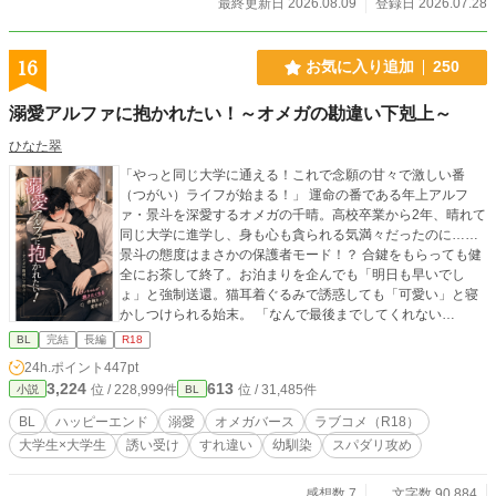
最終更新日 2026.08.09
登録日 2026.07.28
16
お気に入り追加
250
溺愛アルファに抱かれたい！～オメガの勘違い下剋上～
ひなた翠
「やっと同じ大学に通える！これで念願の甘々で激しい番
（つがい）ライフが始まる！」 運命の番である年上アルフ
ァ・景斗を深愛するオメガの千晴。高校卒業から2年、晴れて
同じ大学に進学し、身も心も貪られる気満々だったのに……
景斗の態度はまさかの保護者モード！？ 合鍵をもらっても健
全にお茶して終了。お泊まりを企んでも「明日も早いでし
ょ」と強制送還。猫耳着ぐるみで誘惑しても「可愛い」と寝
かしつけられる始末。 「なんで最後までしてくれない
の！？」 あの手この手で抱かれようと奮闘する千晴だが、景
BL
完結
長編
R18
斗が手を出さないのには”激重な”理由があって――。 抱かれ
24h.ポイント
447pt
たいオメガの戦略に理性をバキバキに削りながら抵抗する執
3,224
613
位 / 228,999件
位 / 31,485件
小説
BL
着アルファのすれ違いラブコメディ！
BL
ハッピーエンド
溺愛
オメガバース
ラブコメ（R18）
大学生×大学生
誘い受け
すれ違い
幼馴染
スパダリ攻め
感想数 7
文字数 90,884