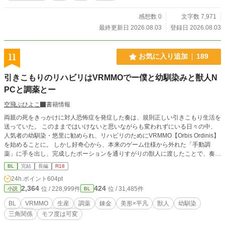
感想数 0
文字数 7,971
最終更新日 2026.08.03
登録日 2026.08.03
11
お気に入り追加
189
引きこもりのリハビリはVRMMOでー僕と幼馴染みと獣人N
PCと調薬とー
空飛ぶひよこ
書籍情報
両親の死をきっかけに対人恐怖症を発症した奏は、規則正しい引きこもり生活を
送っていた。 このままではいけないと思いながらも変われずにいる日々の中、
人気者の幼馴染・悠里に勧められ、リハビリのためにVRMMO【Orbis Ordinis】
を始めることに。 しかし好奇心から、本来のゲーム仕様から外れた「手動調
薬」に手を出し、完成したポーションを通りすがりの獣人に渡したことで、奏の
運命は大きく変わっていく。 ※毎日21時更新予定 初日のみ、18時と21時に更
BL
完結
長編
R18
新します。
24h.ポイント
604pt
2,364
424
位 / 228,999件
位 / 31,485件
小説
BL
BL
VRMMO
生産
調薬
錬金
美形×平凡
獣人
幼馴染
三角関係
モフ度は可変