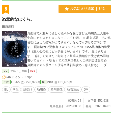
ございます！いつも大切に読ませて頂いております♡心の励
みです(#^^#) ☆とても素敵な表紙は小槻みしろさんに頂きま
8
お気に入り追加
342
した✨ ※24年9月2日 二百八十～三百二話までを修正の為非公
開にしました。読んで下さった皆様、ありがとうございまし
恣意的なぼくら。
たm(__)m ※25年4月29日 唯一の未来Ⅰを再度加筆修正いた
します。ご迷惑をおかけして、申し訳ありません。 今までの
田原摩耶
お話を読んでくださった皆様、ありがとうございましたm(_
_)m ※25年5月13日 加筆完了しました！
真面目で人並みに優しく穏やかな受け含む元幼馴染三人組を
中心にぐちゃぐちゃになっていくお話。 ※ 暴力描写、その他
倫理に反した描写が出てきます。なんでも許せる方向けで
す。 同軸脇カプ要素有りスワッピングNTRBSS風肉体的総受
け（主人公の他にビッチ受けがいます）です。 愛はありま
す。（詳しく知りたい方向けに登場人物紹介に受け攻め詳細
書いてます） ・明るくて元気系活発わんこ幼馴染彼氏攻め ・
真面目オカン系クール優等生幼馴染攻め（恋人持ち） ・ダウ
ナー系公民担任教師攻め ・倫理観ゆるふわチャラ先輩 ・幼馴
BL
連載中
長編
R18
染の恋人のクールビッチ美形後輩
24h.ポイント
859pt
1,645
283
位 / 228,999件
位 / 31,485件
小説
BL
BL
学生
総受け
幼馴染
多角関係
執着攻め
DV
感想数 54
文字数 451,938
最終更新日 2026.08.08
登録日 2025.04.01