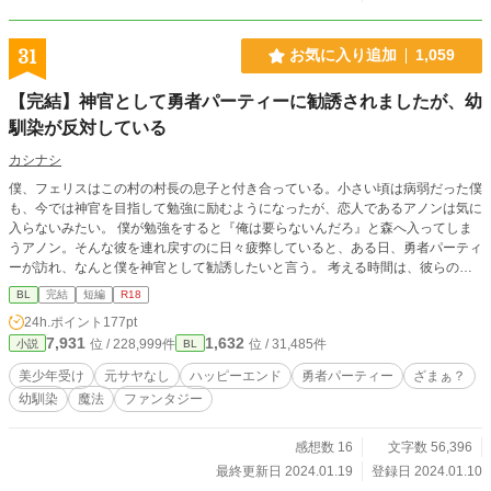
31
お気に入り追加
1,059
【完結】神官として勇者パーティーに勧誘されましたが、幼
馴染が反対している
カシナシ
僕、フェリスはこの村の村長の息子と付き合っている。小さい頃は病弱だった僕
も、今では神官を目指して勉強に励むようになったが、恋人であるアノンは気に
入らないみたい。 僕が勉強をすると『俺は要らないんだろ』と森へ入ってしま
うアノン。そんな彼を連れ戻すのに日々疲弊していると、ある日、勇者パーティ
ーが訪れ、なんと僕を神官として勧誘したいと言う。 考える時間は、彼らの滞
在する、たったの三日間。 アノンは怒り、村中が反対をして――――。 神官を
BL
完結
短編
R18
目指す村の子（美少年受け）。 ざまぁと言うより自業自得？ 本編三万文字くら
24h.ポイント
177pt
い。12話で完結。 番外編二万文字くらい。だいぶコメディ寄り。 サクッとお読
7,931
1,632
位 / 228,999件
位 / 31,485件
小説
BL
みいただけると思います。 ※女性向けHotランキング最高17位、いただきまし
た！本作を読んで頂きありがとうございます。
美少年受け
元サヤなし
ハッピーエンド
勇者パーティー
ざまぁ？
幼馴染
魔法
ファンタジー
感想数 16
文字数 56,396
最終更新日 2024.01.19
登録日 2024.01.10