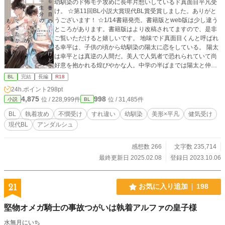
幼馴染のド怖モテ攻めに長年片想いしているド真面目平凡受
け。 ☆第11回BL小説大賞現代BL賞受賞しました。ありがと
うございます！ ☆1/14書籍発売。書籍版とweb版は少し違う
ところがあります。書籍版はより改稿されてますので、是非
ご覧いただけると嬉しいです。 地味でド真面目くんと呼ばれ
る幸平は、子供の頃から幼馴染の陽太に恋をしている。 陽太
は幸平とは真逆の人間だ。美人で人気者で恐れられていて尚
好意を抱かれる煌びやかな人。中学の半ばまでは陽太と仲良
く過ごしていた幸平だが、途中から彼に無視されるようにな
BL
完結
長編
R18
る。刺青やピアスが陽太の身体に刻まれて、すっかり悪い噂
24h.ポイント
298pt
が流れるようになった陽太。高校もたまたま同じ学校へ進学
4,875
998
位 / 228,999件
位 / 31,485件
小説
BL
したが、陽太は恐れを受けながらもにこやかな態度から、常
にセフレが5人いるなど異次元のモテを発揮していた。 幸平
BL
執着攻め
不憫受け
すれ違い
幼馴染
美形×平凡
健気受け
とは世界が違いすぎて話しをする機会は滅多にない。それで
現代BL
アンダルシュ
も幸平は、陽太に片想いし続けていた。 大学は進路が分かれ
ている。卒業式に思い切って告白を決意した幸平は、幸運に
も6人目のセフレへと昇格した。 少しでも面倒に思われない
感想数 266
文字数 235,714
よう『経験はある』と嘘をつき、陽太と関係をもつ。しかし
最終更新日 2025.02.08
登録日 2023.10.06
セックスの後陽太に渡されたのは、一万円札だった。 虚しい
思いに涙を滲ませながらも、その後もセフレを続ける幸平だ
が——…… すれ違い幼馴染の片思いBLです。 微エロもエロ
21
お気に入り追加
198
も※付けてます 一言でも感想いただけると、嬉しいですし、
励みになります！
堅物オメガ騎士の事故つがいは執着アルファの皇子様
水無月にいち