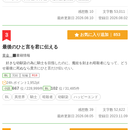
感想数 10
文字数 53,011
最終更新日 2026.08.10
登録日 2026.08.02
3
お気に入り追加
853
最後のひと言を君に伝える
黄金
書籍情報
好きな幼馴染の為に騎士を目指したのに、魔紋を刻まれ暗殺者になって、どう
せ最後に死ぬなら貴方にひと言だけ伝いたい。
BL
完結
短編
R18
24h.ポイント
1,952pt
667
102
位 / 228,999件
位 / 31,485件
小説
BL
BL
異世界
騎士
暗殺者
幼馴染
ハッピーエンド
感想数 39
文字数 52,622
最終更新日 2026.08.05
登録日 2023.11.09