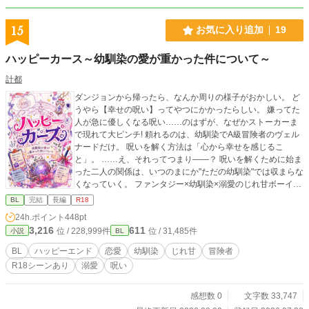
～～～～～～～ すでに完結まで執筆済みですので、最後まで
お楽しみいただけます！
15
お気に入り追加
19
ハッピーカース～幼馴染の愛が重かった件について～
計都
ダンジョンから帰ったら、なんか周りの様子がおかしい。 ど
うやら【幸せの呪い】ってやつにかかったらしい。 嫌ってた
人が急に優しくなる呪い……のはずが、なぜかストーカーま
で現れて大ピンチ! 頼れるのは、幼馴染でA級冒険者のヴェル
ナードだけ。 呪いを解く方法は「心から幸せを感じるこ
と」。 ……え、それってつまり——？ 呪いを解くために始ま
った二人の関係は、いつのまにか"ただの幼馴染"では収まらな
くなっていく。 ファンタジー×幼馴染×溺愛のじれ甘ボーイズ
ラブ。 コメディ多めでスタートしつつ、中盤はシリアス展開
BL
完結
長編
R18
も。 完結済みなので最後まで安心して読めます!
24h.ポイント
448pt
3,216
611
位 / 228,999件
位 / 31,485件
小説
BL
BL
ハッピーエンド
恋愛
幼馴染
じれ甘
冒険者
R18シーンあり
溺愛
呪い
感想数 0
文字数 33,747