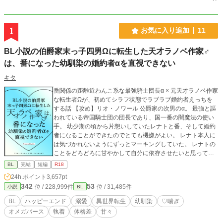
1
お気に入り追加
11
BL小説の伯爵家末っ子四男Ωに転生した天才ラノベ作家♂
は、番になった幼馴染の婚約者αを直視できない
キタ
番関係の距離近わんこ系な最強騎士団長α × 元天才ラノベ作家
な転生者Ωが、初めてシラフ状態でラブラブ婚約者えっちを
する話 【攻め】リオ・ノワール 公爵家の次男のα。 最強と謳
われている帝国騎士団の団長であり、国一番の闇魔法の使い
手。 幼少期の頃から片想いしていたレナトと番、そして婚約
者になることができたのでとても機嫌がよい。 レナト本人に
は気づかれないようにずっとマーキングしていた。 レナトの
ことをどろどろに甘やかして自分に依存させたいと思ってい
る。 【受け】レナト・リュミエール 伯爵家の末っ子四男の
BL
完結
短編
R18
Ω。 光魔法を扱える血族であり、レナト以外は全員αなため大
24h.ポイント
3,657pt
変可愛がられて育った。 前世ではハーレムもの作品の金字塔
342
53
位 / 228,999件
位 / 31,485件
小説
BL
と呼ばれる天才ラノベ作家であり、その経験則と直感力で誰
ともラブコメ展開を起こすことなく生きてこられていたが、
BL
ハッピーエンド
溺愛
異世界転生
幼馴染
♡喘ぎ
偶然「番にならないと出られないダンジョントラップ」に嵌
オメガバース
執着
体格差
甘々
ってしまったことでリオルートは避けられなかった。 リオの