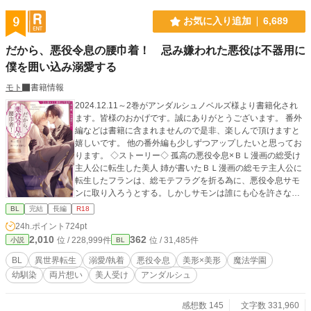
9
お気に入り追加
6,689
だから、悪役令息の腰巾着！ 忌み嫌われた悪役は不器用に
僕を囲い込み溺愛する
モト
書籍情報
2024.12.11～2巻がアンダルシュノベルズ様より書籍化され
ます。皆様のおかげです。誠にありがとうございます。 番外
編などは書籍に含まれませんので是非、楽しんで頂けますと
嬉しいです。 他の番外編も少しずつアップしたいと思ってお
ります。 ◇ストーリー◇ 孤高の悪役令息×ＢＬ漫画の総受け
主人公に転生した美人 姉が書いたＢＬ漫画の総モテ主人公に
転生したフランは、総モテフラグを折る為に、悪役令息サモ
ンに取り入ろうとする。しかしサモンは誰にも心を許さない
一匹狼。周囲の人から怖がられ悪鬼と呼ばれる存在。 そんな
BL
完結
長編
R18
サモンに寄り添い、フランはサモンの悪役フラグも折ろうと
24h.ポイント
724pt
決意する──。 互いに信頼関係を築いて、サモンの腰巾着と
2,010
362
位 / 228,999件
位 / 31,485件
小説
BL
なったフランだが、ある変化が……。どんどんサモンが過保
護になって──！？ ・書籍化部分では、web未公開その後の番
BL
異世界転生
溺愛/執着
悪役令息
美形×美形
魔法学園
外編＊がございます。 総受け設定のキャラだというだけで、
幼馴染
両片想い
美人受け
アンダルシュ
総受けではありません。CPは固定。 自分好みに育っちゃった
悪役とのラブコメになります。
感想数 145
文字数 331,960