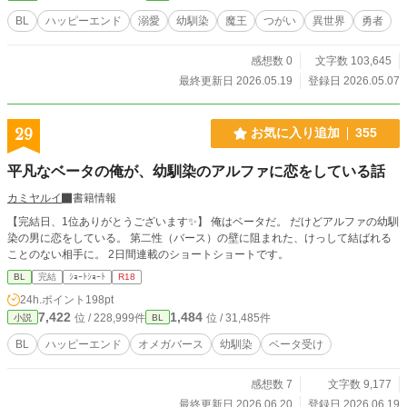
ごしていたレイモンドを、愚かにも勇者が助けにきてーー！？
BL
ハッピーエンド
溺愛
幼馴染
魔王
つがい
異世界
勇者
感想数 0
文字数 103,645
最終更新日 2026.05.19
登録日 2026.05.07
29
お気に入り追加
355
平凡なベータの俺が、幼馴染のアルファに恋をしている話
カミヤルイ
書籍情報
【完結日、1位ありがとうございます✨】 俺はベータだ。 だけどアルファの幼馴
染の男に恋をしている。 第二性（バース）の壁に阻まれた、けっして結ばれる
ことのない相手に。 2日間連載のショートショートです。
BL
完結
ｼｮｰﾄｼｮｰﾄ
R18
24h.ポイント
198pt
7,422
1,484
位 / 228,999件
位 / 31,485件
小説
BL
BL
ハッピーエンド
オメガバース
幼馴染
ベータ受け
感想数 7
文字数 9,177
最終更新日 2026.06.20
登録日 2026.06.19