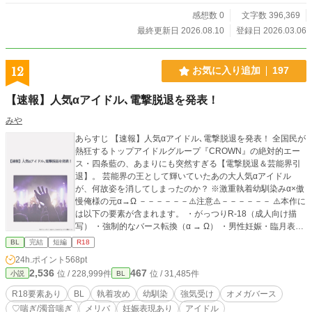
感想数 0
文字数 396,369
最終更新日 2026.08.10
登録日 2026.03.06
12
お気に入り追加
197
【速報】人気αアイドル､電撃脱退を発表！
みや
あらすじ 【速報】人気αアイドル､電撃脱退を発表！ 全国民が
熱狂するトップアイドルグループ『CROWN』の絶対的エー
ス・四条藍の、あまりにも突然すぎる【電撃脱退＆芸能界引
退】。 芸能界の王として輝いていたあの大人気αアイドル
が、何故姿を消してしまったのか？ ※激重執着幼馴染みα×傲
慢俺様の元α→Ω －－－－－－⚠️注意⚠️－－－－－－ ⚠️本作に
は以下の要素が含まれます。 ・がっつりR-18（成人向け描
写） ・強制的なバース転換（α → Ω） ・男性妊娠・臨月表現
・濁点/♡喘ぎ、子宮口責め ・監禁、洗脳
BL
完結
短編
R18
24h.ポイント
568pt
2,536
467
位 / 228,999件
位 / 31,485件
小説
BL
R18要素あり
BL
執着攻め
幼馴染
強気受け
オメガバース
♡喘ぎ/濁音喘ぎ
メリバ
妊娠表現あり
アイドル