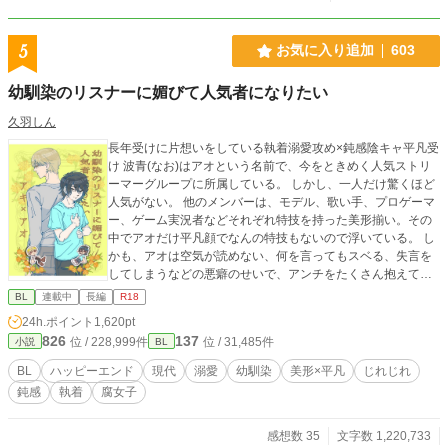
5
お気に入り追加
603
幼馴染のリスナーに媚びて人気者になりたい
久羽しん
長年受けに片想いをしている執着溺愛攻め×鈍感陰キャ平凡受
け 波青(なお)はアオという名前で、今をときめく人気ストリ
ーマーグループに所属している。 しかし、一人だけ驚くほど
人気がない。 他のメンバーは、モデル、歌い手、プロゲーマ
ー、ゲーム実況者などそれぞれ特技を持った美形揃い。その
中でアオだけ平凡顔でなんの特技もないので浮いている。 し
かも、アオは空気が読めない、何を言ってもスベる、失言を
してしまうなどの悪癖のせいで、アンチをたくさん抱えてい
る。 グループに入れたのだって、ブラック企業にぶつかり病
BL
連載中
長編
R18
んでいたアオを、幼馴染で完璧人間の秋風(配信者名、アキ)が
24h.ポイント
1,620pt
優しさで誘ってくれたからに過ぎない。 すっかり自身の存在
826
137
位 / 228,999件
位 / 31,485件
小説
BL
意義を見失っていたアオは、ある日自分たちについている腐
女子ファンの存在をネット上で見つけた。 どうやら彼女らは
BL
ハッピーエンド
現代
溺愛
幼馴染
美形×平凡
じれじれ
幼馴染のアキ×アオをカップリングして妄想することで、日々
鈍感
執着
腐女子
の活力を得ているとかなんとか。興味が惹かれたので、アオ
は配信者本人であることは隠しつつ腐女子界隈に潜入するこ
とにした。 その日から、彼女らを喜ばせ自身の人気を上げよ
感想数 35
文字数 1,220,733