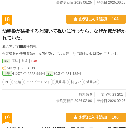
最終更新日 2025.06.25
登録日 2025.06.25
18
お気に入り追加
164
幼馴染が結婚すると聞いて祝いに行ったら、なぜか俺が抱か
れていた。
夏八木アオ
書籍情報
金髪碧眼の優男魔法使いx気が強くてお人好しな元騎士の幼馴染の二人です。
BL
完結
短編
R18
24h.ポイント
319pt
4,527
912
位 / 228,999件
位 / 31,485件
小説
BL
BL
短編
ハッピーエンド
異世界
切ない
幼馴染
感想数 0
文字数 23,201
最終更新日 2026.02.06
登録日 2026.02.05
19
お気に入り追加
166