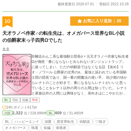
最終更新日 2026.07.01
登録日 2022.10.29
10
お気に入り追加
26
天才ラノベ作家♂の転生先は、オメガバース世界なBL小説
の伯爵家末っ子四男Ωでした
キタ
距離近わんこ系な最強騎士団長α × 元天才ラノベ作家な転生者
Ωが偶然「番にならないと出られないダンジョントラップ」
に嵌ってしまい、ただの幼馴染ではなくなる話 【攻め】リ
オ・ノワール 公爵家の次男のα。 最強と謳われている帝国騎
士団の団長であり、国一番の闇魔法の使い手。 幼少期の頃か
らレナトのことが好きで、番になるならレナトがいいと思っ
ていることをレナト以外の周りの人間は知っていた。 レナト
と家族以外の人間には興味がなく、表向きはにこやかだが踏
み込ませない雰囲気で対応している。 【受け】レナト・リュ
BL
完結
短編
R18
ミエール 伯爵家の末っ子四男のΩ。 光魔法を扱える血族であ
24h.ポイント
617pt
り、レナト以外は全員αなため大変可愛がられて育った。 前
2,322
409
位 / 228,999件
位 / 31,485件
小説
BL
世ではハーレムもの作品の金字塔と呼ばれる天才ラノベ作家
であり、その経験則と直感力で誰ともラブコメ展開を起こす
BL
ハッピーエンド
溺愛
異世界転生
幼馴染
♡喘ぎ
ことなく生きてこられていた。 リオの性格や顔がド好み。リ
オメガバース
執着
短編
体格差
オのことは親友として好きだった。