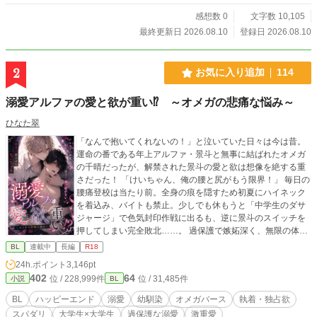
顔がド好みなことをリオ本人には知られていないと思ってい
る。
感想数 0
文字数 10,105
最終更新日 2026.08.10
登録日 2026.08.10
2
お気に入り追加
114
溺愛アルファの愛と欲が重い⁉︎ ～オメガの悲痛な悩み～
ひなた翠
「なんで抱いてくれないの！」と泣いていた日々は今は昔。
運命の番である年上アルファ・景斗と無事に結ばれたオメガ
の千晴だったが、解禁された景斗の愛と欲は想像を絶する重
さだった！ 「けいちゃん、俺の腰と尻がもう限界！」 毎日の
腰痛登校は当たり前。全身の痕を隠すため初夏にハイネック
を着込み、バイトも禁止。少しでも休もうと「中学生のダサ
ジャージ」で色気封印作戦に出るも、逆に景斗のスイッチを
押してしまい完全敗北……。 過保護で嫉妬深く、無限の体力
で番を貪る執着アルファ×愛されすぎて物理的に限界寸前なオ
BL
連載中
長編
R18
メガの、甘くて激しいドタバタラブコメディ待望の続編！
24h.ポイント
3,146pt
402
64
位 / 228,999件
位 / 31,485件
小説
BL
BL
ハッピーエンド
溺愛
幼馴染
オメガバース
執着・独占欲
スパダリ
大学生×大学生
過保護な溺愛
激重愛