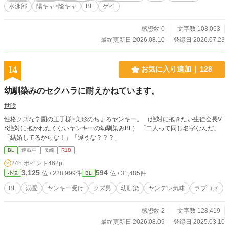
鼓動、そして互いの「欲」を封じ込められた絶望的なまでの
水泳部
陽キャ×陰キャ
BL
ゲイ
渇き。 静寂に包まれた社の中で、二人はただ、相手の体温だ
けを頼りに「男」への階段を登っていく。 やがて儀式が終わ
り、重い鎖が解き放たれたとき。 極限まで高まった二人の
感想数 0
文字数 108,063
「好き」は、もはや誰にも止められない衝動となって爆発す
最終更新日 2026.08.10
登録日 2026.07.23
る。 「陽介のちんこ…早く欲しい…」 「もう、和穂ぉ…ほん
と煽んなって…俺、マジで余裕ゼロなんだからさ…」 神前で
捧げられるのは、純潔と、魂を分かち合う初契り。 幼馴染と
14
お気に入り追加
128
いう「殻」が壊れるとき、二人の関係はどこへ向かうのか―
―。 ～～～～～～～ ＜登場人物＞ ☆橘和穂（主人公） 【身
幼馴染みのセクハラに耐えかねています。
長】165cm 【体重】56kg 【誕生日】11月28日（いて座）
【血液型】Ａ型 【部活】水泳部 【容姿】黒髪 中性
世咲
的で整った童顔の美形。 褐色肌で、スリムな筋肉質
性格クズな学園の王子様×美形のちょろヤンキー。 （絶対に抱きたい生徒会長V
【性格】真面目で、やや陰キャ。 人見知りが結構激
S絶対に抱かれたくないヤンキーの幼馴染みBL） 「二人って同じ名字なんだ」
しい でも、周りはわりと観察している いろ
「結婚してるからな！」「違うな？？？」
いろ気にするタイプ。 陽介と二人だと、よくしゃべ
る。 冷静に見えて天然。 ☆岬陽介 【身長】170cm
BL
連載中
長編
R18
【体重】63kg 【誕生日】8月31日（おとめ座） 【血液型】Ｏ
24h.ポイント
462pt
型 【部活】水泳部 【容姿】明るめの茶髪（ほぼ金髪）。
3,125
594
位 / 228,999件
位 / 31,485件
小説
BL
野性的な顔立ちのイケメン。 褐色肌。水泳部
の１年生では一番筋肉質 【性格】典型的陽キャ。お調子者だ
BL
溺愛
ヤンキー受け
クズ男
幼馴染
ヤンデレ気味
ラブコメ
がすぐテンパる。 裏表のない性格で、バカ正直。優
しい。 割と脊髄反射で生きてる 恋愛にだけ
感想数 2
文字数 128,419
はむちゃくちゃビビり。 〜〜〜〜〜〜〜 ※特殊設定（ふんど
し、全裸生活、神事など）を含みますのでご注意ください！
最終更新日 2026.08.09
登録日 2025.03.10