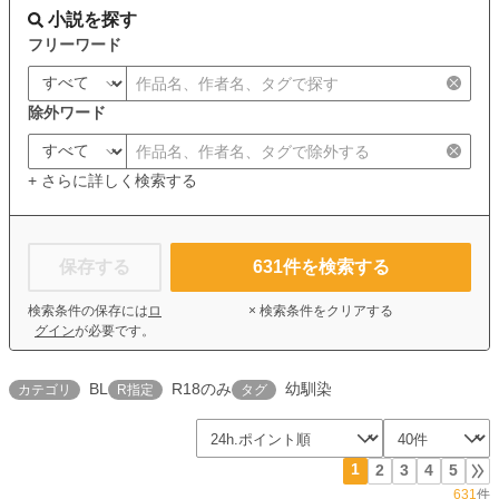
小説を探す
フリーワード
除外ワード
+ さらに詳しく検索する
保存する
631
件を検索する
検索条件の保存には
ロ
× 検索条件をクリアする
グイン
が必要です。
BL
R18のみ
幼馴染
カテゴリ
R指定
タグ
1
2
3
4
5
631
件