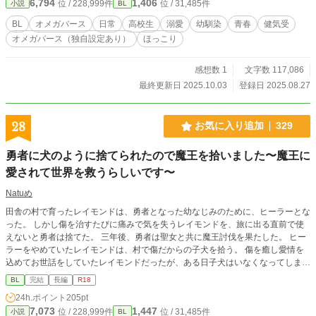
6,794
1,406
位 / 228,999件
位 / 31,485件
小説
BL
BL
オメガバース
日常
高校生
溺愛
幼馴染
青春
健気受
オメガバース（独自設定あり）
ほっこり
感想数 1
文字数 117,086
最終更新日 2025.10.03
登録日 2025.08.27
28
お気に入り追加
329
勇者に犬のように捨てられたので魔王を拾いました〜魔王に
愛されて世界を救うらしいです〜
Natuめ
田舎の村で育ったレイモンドは、勇者となった幼なじみのために、ヒーラーとな
った。 しかし傷を治すたびに痛みで気を失うレイモンドを、旅に出る直前で使
えないと勇者は捨てた。 三年後、勇者は聖女と共に魔王討伐を果たした。 ヒー
ラーをやめていたレイモンドは、村で傷だからの子犬を拾う。 傷を癒し愛情を
込めてお世話をしていたレイモンドだったが、ある日子犬はいなくなってしまっ
た。 後日王宮に呼ばれたレイモンドは、魔王が生きていたこと、その魔王が不
BL
完結
長編
R18
可侵条約の条件にレイモンドを要求してきたことを知る。 世界を守るため生贄
24h.ポイント
205pt
となるべく魔王の元へ向かったレイモンドは、なぜか魔王と結婚することに。
7,073
1,447
位 / 228,999件
位 / 31,485件
小説
BL
なんと魔王はあの時拾った犬だったのだ。 魔王から溺愛されつつしあわせに過