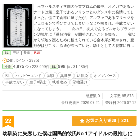
王立ハルスティ学園の卒業プロムの最中、オメガであるレ
ナードは第二皇子であるフリッツとのダンス中に発情してし
まった。慌てて倉庫に逃げたが、アルファであるフリッツを
フェロモンで呼び寄せてしまいうなじを噛まれ、事故つがい
になってしまう。 次の日、友人であるビルからブランデ
ン辺境地に「番解消薬」が開発されたことを知る。 魔獣
から領地を護るために植えられている金木犀が燃やされ、魔
獣がはびこり、流通が滞っていた。騎士としての腕前に自信
のあるレナードはブランデン辺境地へ目指す。 だが最初
BL
完結
長編
R18
の街で魔獣と遭遇してしまう。戦いの最中、フリッツが現
24h.ポイント
298pt
れ、レナードが「番解消薬」を求めていることを知り、無理
4,875
998
位 / 228,999件
位 / 31,485件
小説
BL
やり旅に同行する。 道中に行き倒れている少年、ケニー
と出会う。ケニーは危篤の家族に会うため、ブランデンに向
BL
ハッピーエンド
溺愛
異世界
幼馴染
オメガバース
かっていた。 三人でブランデン辺境地に向かうが、街が
事故つがい
皇子×騎士
執着攻め
堅物受け
魔獣で襲われ、山を越えるのにも時間がかかり、再びレナー
ドは発情期を迎えてしまう。 ーー「もう俺のそばを離れ
ないでくれ」 番のままでも妾としてフリッツのそばにい
感想数 0
文字数 95,873
られれば幸せなのではないか。 自問自答を繰り返し、レ
最終更新日 2026.07.21
登録日 2026.07.12
ナードは決断をするーー
22
お気に入り追加
221
幼馴染に失恋した僕は国民的彼氏No.1アイドルの最推しに