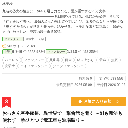
林美鈴
九名の乙女の情念は、神をも屠る力となる。愛が重すぎる25万文字 ―――――
――――――――――――――― 其は闇を穿つ陽光。孤児から公爵、そして
「神」を殺す者へ。 最強の乙女が騎士道を刻むたび、九名の乙女たちが捧げる
「重すぎる情念」が世界を狂わせ、跪かせる。 不器用なほどに気高く、残酷な
までに神々しい、至高の騎士道浪漫譚。 ―――――――――――――――――
――― 吟遊詩人はリュートを爪弾き、伝説の幕を開ける。 【さあ、聴くが良
ファンタジー
連載中
長編
い。気高き騎士、カミーユ・ロランの叙事詩を】 「仰ぎ見るは、天を埋め尽く
24h.ポイント
214pt
す黒き軍勢。夕刻の陽光を透かす金髪をなびかせ、カミーユ卿は返り血を真紅の
6,946
1,310
位 / 228,928件
位 / 53,358件
小説
ファンタジー
花びらの如く纏い、独り、剣を掲げる。背後には震える民と、彼女を仰ぎ見る乙
女たち」 「その掌に宿りしは、あらゆる傷を白光で癒やす『慈愛の力』。そし
ハーレム
ファンタジー
異世界
百合
成り上がり
最強
無双
てその内側で脈打つは、一矢で竜の心臓を射貫き、万軍を灰燼に帰す『竜の
女騎士
ハイファンタジー
ダークファンタジー
血』」 「己を律し、暴走する獣を慈愛の鎖で繋ぎ止め、鉄の意志で聖なる力へ
と昇華させる。それは最強ゆえに美しく、神の威風を纏う彼女が、運命を切り拓
くための気高き決意であった」 ――――――――――――――――――――
感想数 0
文字数 138,556
「だが、知るが良い。彼女が騎士道を一歩踏みしめるたび、その歩みの跡には、
最終更新日 2026.08.09
登録日 2026.01.18
九人の乙女たちの執着が、狂い咲く花のように芽吹いていくことを」 「温かな
絆を紡ぐ妻エトナに、幼く愛らしい妻ロザリア。隣にいることを涙ながらに願う
王女アナスタシアに、主人の孤独に唯一気づき寄り添う盲信の従者フローラ。そ
3
お気に入り追加
5
して、冷徹に実務を支える相棒ユマ」 「さらに、後見人にして愛人である侯爵
サラ、神都で救われし竜の巫女カリン、彼女を愛人と共に導く騎士クラリス。そ
おっさん空手館長、異世界で一撃會館を開く ～剣も魔法も
して――最強を共有する唯一の理解者、姉シド・クオン」 「彼女に救われ、そ
の神々しさに焼かれた者たちは、もはや愛を通り越し、狂信という名の『重すぎ
使わず、拳ひとつで魔王軍を道場破り～
る情念』に沈んでゆく。最強の騎士が全ての愛に応えると決めたとき、世界の理