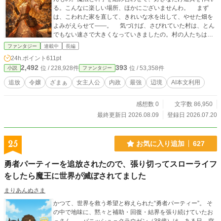
る。こんなに楽しい場所、ほかにございませんわ。 まず
は、こわれた家を直して、きれいな水を出して、やせた畑を
よみがえらせて――。 気づけば、さびれていた村は、とん
でもない速さで大きくなっていきましたの。村の人たちはわ
たくしを「神さまの使い」なんて呼びますけれど、ふふ、た
ファンタジー
連載中
長編
だの追放された令嬢ですわよ？ やがて、わたくしの街の噂
24h.ポイント
611pt
は王都にも届きましたわ。 あれほどわたくしをバカにした
2,492
393
位 / 228,928件
位 / 53,358件
小説
ファンタジー
人たちが、今さら「戻ってきてくれ」ですって？ 残念です
けれど、この辺境が楽しすぎて、王都に帰る気はございませ
追放
令嬢
ざまぁ
女主人公
内政
最強
辺境
AI本文利用
んの。 さあ、今日はなにを作りましょうか。 誰も口出し
してこない辺境で、わたくしの好きにやらせていただきます
感想数 0
文字数 86,950
わ。 ※本作は、既存作品を全面的に改稿（リライト）した作
品です。
最終更新日 2026.08.09
登録日 2026.07.20
25
お気に入り追加
627
勇者パーティーを追放されたので、張り切ってスローライフ
をしたら魔王に世界が滅ぼされてました
まりあんぬさま
かつて、世界を救う希望と称えられた“勇者パーティー”。 そ
の中で地味に、黙々と補助・回復・結界を張り続けていたお