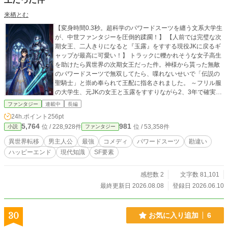
来栖とむ
【変身時間0.3秒。超科学のパワードスーツを纏う文系大学生
が、中世ファンタジーを圧倒的蹂躙！】 【人前では完璧な次
期女王、二人きりになると『玉露』をすする現役JKに戻るギ
ャップが最高に可愛い！】 トラックに轢かれそうな女子高生
を助けたら異世界の次期女王だった件。神様から貰った無敵
のパワードスーツで無双してたら、喋れないせいで「伝説の
聖騎士」と崇め奉られて王配に指名されました。 ～フリル服
の大学生、元JKの女王と玉露をすすりながら2、3年で確実に
地球へ帰る期間限定の異世界赴任ライフ～ 大学のブラック研
ファンタジー
連載中
長編
究室に酷使され、偏頭痛と胃炎に悩まされていた文系大学
24h.ポイント
256pt
生・宮坂蓮（みやさかれん）。 ある夜、トラックに轢かれそ
5,764
981
位 / 228,928件
位 / 53,358件
小説
ファンタジー
うになった塾帰りの女子高生を咄嗟に助けた……はずが、気
づけば真っ白な神界の管理室にいた！？ 元の地球に戻れるの
異世界転移
男主人公
最強
コメディ
パワードスーツ
勘違い
はシステムの関係で２〜３年後。 ただし、地球側では一秒も
ハッピーエンド
現代知識
SF要素
時間は進まないという、実質【期間限定の異世界海外赴任】
が決定！ お詫びとして神様に『超健康体』に改造され、さら
に中世の甲冑に見える無敵の超科学ガジェット【パワードス
感想数 2
文字数 81,101
ーツ（超振動ブレード搭載）】を支給された蓮。 本人は声が
最終更新日 2026.08.08
登録日 2026.06.10
出せないせいで一言も喋っていないのに、周囲の大ハッタリ
とハイパー勘違いにより、蓮のハードルは大気圏を突破する
まで爆上げされ、気づけば「伝説の聖騎士セイル」として未
30
お気に入り追加
6
来の女王を支えることに！ 陰謀や国家規模の罠を、超科学の