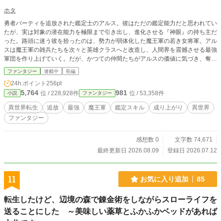
ホタ
勇者パーティを追放された鑑定士のアルス。彼はただの鑑定能力だと思われてい
たが、実は対象の潜在能力を極限まで引き出し、進化させる『神眼』の持ち主だ
った。路頭に迷う彼を拾ったのは、勢力が弱体化した魔王軍の若き女将軍。アル
スは魔王軍の雑兵たちを次々と英雄クラスへと改造し、人間界を震撼させる最強
軍団を作り上げていく。だが、かつての仲間たちがアルスの価値に気づき、奪還
のために動き出す。これは、冷遇された天才が居場所を見つけ、世界を塗り替え
ファンタジー
連載中
長編
る物語。魔王軍の参謀として、アルスは人間と魔族の均衡を壊し、新たな王とし
24h.ポイント
256pt
て君臨する道を選ぶ。
5,764
981
位 / 228,928件
位 / 53,358件
小説
ファンタジー
異世界転生
追放
最強
魔王軍
鑑定スキル
成り上がり
異世界
ファンタジー
感想数 0
文字数 74,671
最終更新日 2026.08.09
登録日 2026.07.12
11
お気に入り追加
85
転生したけど、辺境の森で錬金術をしながらスローライフを
送ることにした ～美味しい薬草とふかふかベッドがあれば