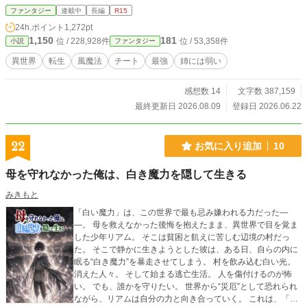
ファンタジー
連載中
長編
R15
24h.ポイント
1,272pt
1,150
181
位 / 228,928件
位 / 53,358件
小説
ファンタジー
異世界
転生
風魔法
チート
最強
姉には弱い
感想数 14
文字数 387,159
最終更新日 2026.08.09
登録日 2026.06.22
22
お気に入り追加
10
母を守れなかった俺は、白き魔力を隠して生きる
みきもと
「白い魔力」は、この世界で最も忌み嫌われる力だった―
―。 母を救えなかった後悔を抱えたまま、異世界で目を覚ま
した少年リアム。 そこは貧困と飢えに苦しむ辺境の村だっ
た。 そこで静かに生きようとした彼は、ある日、自らの内に
眠る“白き魔力”を暴走させてしまう。 村を飲み込む白い光。
消えた人々。 そして始まる逃亡生活。 人を傷付けるのが怖
い。 でも、誰かを守りたい。 世界から“災厄”として恐れられ
ながら、リアムは自分の力と向き合っていく。 これは、「化