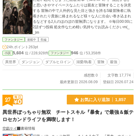
と思いきやマイペースなふたりは親友と冒険することを決意
する 冒険の中で人外的な見た目と強さを誇るS級冒険者に執
着されたり貴族に絡まれるなど様々な人に出会い巻き込まれ
るなどする2人のほのぼの冒険譚になります。 ※毎日00:00に
2話ずつ投稿 処女作なため軽い気持ちでお読みくださいm(_
_)m
ファンタジー
連載中
長編
24h.ポイント
263pt
5,604
946
位 / 228,928件
位 / 53,358件
小説
ファンタジー
異世界
ダンジョン
ダブルヒロイン
溺愛/執着
冒険
最強
感想数 0
文字数 17,774
最終更新日 2026.08.09
登録日 2026.07.24
27
お気に入り追加
1,857
異世界ぽっちゃり無双 チートスキル『暴食』で最強＆飯テ
ロセカンドライフを満喫します！
空戯ケイ
書籍情報