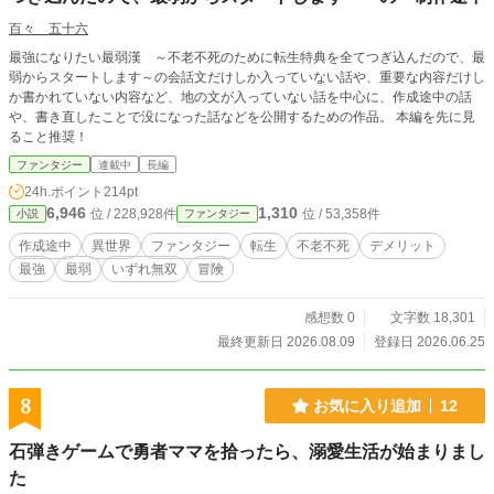
百々 五十六
最強になりたい最弱漢 ～不老不死のために転生特典を全てつぎ込んだので、最
弱からスタートします～の会話文だけしか入っていない話や、重要な内容だけし
か書かれていない内容など、地の文が入っていない話を中心に、作成途中の話
や、書き直したことで没になった話などを公開するための作品。 本編を先に見
ること推奨！
ファンタジー
連載中
長編
24h.ポイント
214pt
6,946
1,310
位 / 228,928件
位 / 53,358件
小説
ファンタジー
作成途中
異世界
ファンタジー
転生
不老不死
デメリット
最強
最弱
いずれ無双
冒険
感想数 0
文字数 18,301
最終更新日 2026.08.09
登録日 2026.06.25
8
お気に入り追加
12
石弾きゲームで勇者ママを拾ったら、溺愛生活が始まりまし
た