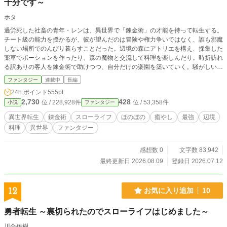
十分です～
ホタ
過労死した社畜の青年・レンは、異世界で「錬金術」の才能を持って転生する。
チート級の能力を授かるが、彼が望んだのは冒険や権力争いではなく、誰も邪魔
しない場所でのんびり暮らすことだった。辺境の森にアトリエを構え、採集した
薬草でポーションを作ったり、森の魔物と交流して料理を楽しんだり。時折訪れ
る訳ありの客人を錬金術で助けつつ、自分だけの楽園を築いていく。騒がしい都
会を離れ、四季の移ろいと温かいスープ、そしてふかふかのベッドを愛する、至
ファンタジー
連載中
長編
高のスローライフ・ファンタジー。
24h.ポイント
555pt
2,730
428
位 / 228,928件
位 / 53,358件
小説
ファンタジー
異世界転生
錬金術
スローライフ
ほのぼの
癒やし
最強
辺境
料理
異世界
ファンタジー
感想数 0
文字数 83,942
最終更新日 2026.08.09
登録日 2026.07.12
12
お気に入り追加
10
勇者転生 ～裏切られたのでスローライフはじめました～
川合佑樹