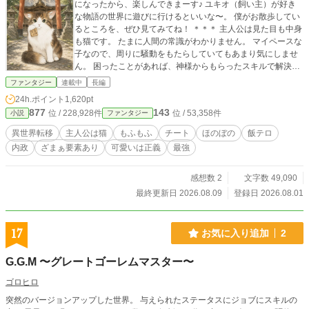
になったから、楽しんできまーす♪ ユキオ（飼い主）が好き
な物語の世界に遊びに行けるといいな〜。 僕がお散歩してい
るところを、ぜひ見てみてね！ ＊＊＊ 主人公は見た目も中身
も猫です。 たまに人間の常識がわかりません。 マイペースな
子なので、周りに騒動をもたらしていてもあまり気にしませ
ん。 困ったことがあれば、神様からもらったスキルで解決さ
せればいいやー、の精神です。 持ち前の愛嬌で、どの世界で
ファンタジー
連載中
長編
も可愛がられる……はず！ カクヨム様にて先行公開しており
24h.ポイント
1,620pt
ます。
877
143
位 / 228,928件
位 / 53,358件
小説
ファンタジー
異世界転移
主人公は猫
もふもふ
チート
ほのぼの
飯テロ
内政
ざまぁ要素あり
可愛いは正義
最強
感想数 2
文字数 49,090
最終更新日 2026.08.09
登録日 2026.08.01
17
お気に入り追加
2
G.G.M 〜グレートゴーレムマスター〜
ゴロヒロ
突然のバージョンアップした世界。 与えられたステータスにジョブにスキルの