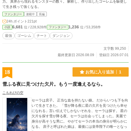
力。 異界から現れるモンスターの数々。 解析し、作り出したゴーレムを駆使し
て生き残って強くなる。
ファンタジー
連載中
長編
24h.ポイント
221pt
6,681
1,236
位 / 228,928件
位 / 53,358件
小説
ファンタジー
最強
ゴーレム
チート
ダンジョン
文字数 99,250
最終更新日 2026.08.09
登録日 2026.07.01
18
お気に入り追加
1
雪ふる夜に見つけた欠片。もう一度逢えるなら。
こもれびの空
セーラは庶子。 正当な血を持たない娘。 だからいつも下を向
いて生きてきた。 「雪が降る夜に星の欠片を見つけたら幸せ
になれる」言い伝えでしかないそれを、セーラは探す。 星の
欠片を探す雪が降る夜、セーラは出会ってしまった。美麗で
身分が高そうな男に。 やがてセーラの本当の身分が明らかに
なる。 庶子と呼ばれた娘は、最後には皇帝陛下の唯一となっ