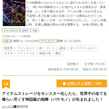
人や幼馴染たちからゴミのように虐げられる日々を送ってい
た。 同い年の幼馴染カインが強力なスキルを開花させ「勇者
候補」として持て囃される中、アベルの唯一の心の支えは、
不器用に木刀を振り続ける彼にただ一人微笑みかけてくれ
る、美しく優しい少女・エバの存在だけだった。 ​しかし18歳
の時、狂暴な魔物の群れが村を襲撃する。 未来の英雄と期待
されていたカインが恐怖のあまり逃げ出す中、アベルは長年
ファンタジー
連載中
長編
鍛え抜いた木刀一つで魔物の前に立ち塞がる。だが無情に
24h.ポイント
668pt
も、彼を庇ったエバが命を落としてしまう。 ​「強く生きて。
2,309
358
位 / 228,928件
位 / 53,358件
小説
ファンタジー
だめよ……彼らを、憎んじゃ」 ​最愛の少女を失った絶望の
中、村人たちは保身のためにアベルへ理不尽な怒声を浴びせ
異世界
ファンタジー
神
チート
最強
ダークファンタジー
る。「お前がいるから魔物が来たんだ」「お前のせいで彼女
スキル
ライトノベル
無能力者
魔法
は死んだんだ」と。 世界からただ一つの「好意」が消え去
り、「憎悪（ヘイト）」が彼に集中したその瞬間――アベル
の中に眠っていた異端の能力【憎悪反転】が産声を上げる。
感想数 0
文字数 176,426
それは、他者から向けられる敵意や憎悪を喰らい、己の絶大
最終更新日 2026.08.09
登録日 2026.08.01
な力（オーラ）へと反転させる呪われた力だった。 ​悲劇の元
凶である魔物と魔人を討ち滅ぼすため、アベルはエバの遺し
た『純白の剣』を握りしめ、故郷を後にする。 「憎まない
14
お気に入り追加
139
で」という彼女の最期の願いを胸に抱きながら、皮肉にも彼
は力を得るためにあえて泥を被り、人々から忌み嫌われる
アイテムストレージをモンスター化したら、世界中の全てを
「偽悪者」として振る舞う修羅の道を選んでいく。 ​漆黒の憎
喰らい尽くす神話級の相棒（バケモノ）が生まれました！
悪を纏い、純白の剣を振るう。 これは、誰よりも優しい無能
の少年が、あえて「世界の敵」となり絶望を斬り裂く、残酷
びーぜろ
書籍情報
で哀しいダークヒーローの物語。