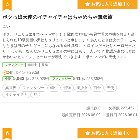
5
お気に入り追加
0
ボクっ娘天使のイチャイチャはちゃめちゃ無双旅
こい
ボク、リュリュエルで〜〜〜す！！！ 駄肉女神様から異世界の危機を救えと命
じられた10級見習い天使リュリュエルと申します！ あんなときは女の子！ こん
なときは男の子！ どっちにもなれる両性具有。 ヒロインだったりヒーロだった
り！ しかも、なんだかリュリュエルの中にはもう一人いて？ 物語が進むほどに
かわいいヒロイン、ヒーローが増えていきます！ 拳のツンデレ天使フィスエル
愛のオレっ娘天使ラブエル 機の微エロ天使マシニエル 黒のハレンチ堕天使ジェ
ファンタジー
連載中
長編
ブラ ボクの中に隠れる闇天使リュエル などなど ドジっ娘スライムナイト女勇者
24h.ポイント
292pt
ナユ・ウシャ・オン様 ちょっと期待過剰な聖王女勇者ラナ=ラルーナ様 ぺった
5,063
841
位 / 228,928件
位 / 53,358件
小説
ファンタジー
んウルトラ巨人なお色気ゼロ獣忍双子勇者ミャウ様ミュウ様 漆黒なのに真っ赤
でプンプン聖魔な剣の勇者せ〜まちゃん 戦艦スライム操るロリっ娘艦長な魔人
異世界
ファンタジー
転生
最強
美少女
百合
天使
王勇者デヴィ・ルゥノ・オウ様 まろ眉たぬき小悪魔なからくり花魁勇者からく
イチャイチャ
神
りブレイブ太夫ぽん丸様 悟り悟られパワードスーツなお腐れおもらし小学生ア
イドル勇者、者望《ものもち》 勇希《ゆき》様！ 渦巻く情熱がすべてを巻き
込む、なんちゃって女海賊勇者ミーノ・ハシャウ様 砂上の楼閣がごとく積み上
感想数 0
文字数 222,457
げる、アラサー無駄乳で砂魔法使いな宰相勇者アイ・ジンジャー などなど 次々
最終更新日 2026.08.09
登録日 2026.08.01
とクセつよ勇者を爆誕！ 神の使徒として奇跡を顕現！ 勇者を支え、ともに成長
しながら！ はちゃめちゃ！めちゃくちゃ！いちゃいちゃ！ 中世のような世界や
魔導科学が発展した世界など、いろんな異世界を行ったり来たり！ 新たないろ
6
お気に入り追加
0
んな勇者、クセある天使たちとの出会いと再会！ 勇者とともに魔王の配下とガ