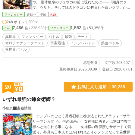
つ。 絶体絶命のリュウガの前に現れたのは—— 2頭身のク
マ、ウサギ、そして緑のドラゴンに包まれた白いクマ。かつ
てのぬいぐるみだったのか？ それとも……。少年の孤独な戦
ファンタジー
連載中
長編
R15
いは、新たなステージへと動き出す。 前作エナジークエス
24h.ポイント
200pt
ト、エナジークエストR、TheEnergyWorldの続編、リニュー
7,486
1,552
位 / 228,928件
位 / 53,358件
小説
ファンタジー
アルです。
異世界
ファンタジー
バトル
最強
チート
オロチエナジークエスト
宇宙最強
インフレバトル
熱血バトル
異世界バトル
感想数 0
文字数 203,607
最終更新日 2026.08.09
登録日 2026.07.01
20
お気に入り追加
39,238
いずれ最強の錬金術師？
小狐丸
書籍情報
テンプレのごとく勇者召喚に巻き込まれたアラフォーサラ
リーマン入間 巧。何の因果か、女神様に勇者とは別口で異世
界へと送られる事になる。 女神様の過保護なサポートで若
返り、外見も日本人とはかけ離れたイケメンとなって異世界