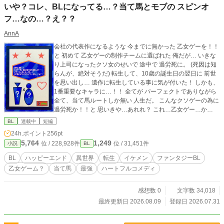
いや？コレ、BLになってる…？当て馬とモブの スピンオ
フ…なの…？え？？
AnnA
会社の代表作になるような 今までに無かった 乙女ゲーを！！
と 初めて 乙女ゲーの制作チームに選ばれた 俺だが… いきな
り上司になったクソ女のせいで 途中で 過労死に。 (死因は知
らんが、絶対そうだ) 転生して、10歳の誕生日の翌日に 前世
を思い出し… 遺作に転生している事に気が付いた！ しかも、
1番重要なキャラに…！！ 全てが パーフェクトでありながら
全て、当て馬ルートしか無い 人生だ。 こんなクソゲーの為に
過労死か！！と 思いきや…あれれ？ これ…乙女ゲー…か
な…？ シナリオ無視して、無双してたら… スピンオフ？BL
BL
連載中
短編
に…なっちゃった…？？ え？公式さん…は、前世の俺だが…
24h.ポイント
256pt
どうなっちゃうワケ…？ 当て馬フルコースを潰したら 新たな
5,764
1,249
位 / 228,928件
位 / 31,451件
小説
BL
ルートに なったような… 大丈夫か…？俺は…？？
BL
ハッピーエンド
異世界
転生
イケメン
ファンタジーBL
乙女ゲーム？
当て馬
最強
ハートフルコメディ
感想数 0
文字数 34,018
最終更新日 2026.08.09
登録日 2026.07.31