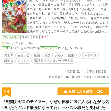
旧題： ぽっちゃり無双 ～まんまる女子、『暴食』のチート
スキルで最強＆飯テロ異世界生活を満喫しちゃう！～ ごく普
通のぽっちゃり女子高生、牧 心寧(まきころね)はチートスキ
ルを与えられ、異世界で目を覚ました。 有するスキルは、
『暴食の魔王』。 その能力は、“食べたカロリーを魔力に変換
できる”というものだった。 強大なチートスキルだが、コロネ
はある裏技に気づいてしまう。 「これってつまり、適当に大
魔法を撃つだけでカロリー帳消しで好きなもの食べ放題って
こと！？」 そう。 このチートスキルの真価は新たな『ゼロカ
ファンタジー
連載中
長編
R15
ロリー理論』であること！ 毎日がチートデーと化したコロネ
24h.ポイント
1,066pt
は、気ままに無双しつつ各地の異世界グルメを堪能しまく
1,389
217
位 / 228,928件
位 / 53,358件
小説
ファンタジー
る！ さらに、食に溺れる生活を楽しんでいたコロネは、次第
に自らの料理を提供したい思いが膨らんできて―― 「日本の
異世界
女主人公
最強
無双
グルメ
魔王
スローライフ
激ウマ料理も、異世界のド級ファンタジー飯も両方食べまく
飯テロ
もふもふ
第17回ファンタジー小説大賞
ってやるぞぉおおおおおおおお！！」 コロネを中心に異世界
がグルメに染め上げられていく！ ぽっちゃり×無双×グルメの
異世界ファンタジー開幕！ ※【第17回ファンタジー小説大
感想数 32
文字数 838,533
賞】で『奨励賞』を受賞しました！！！
最終更新日 2026.08.09
登録日 2024.08.26
28
お気に入り追加
191
『戦闘力ゼロのテイマー、なぜか神様に気に入られながら気
づいたらギルド最強になってた』～ハズレ職だと笑われた