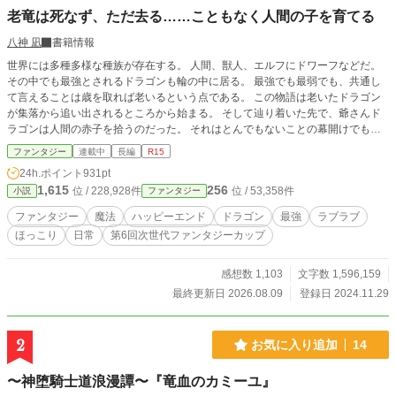
老竜は死なず、ただ去る……こともなく人間の子を育てる
八神 凪
書籍情報
世界には多種多様な種族が存在する。 人間、獣人、エルフにドワーフなどだ。
その中でも最強とされるドラゴンも輪の中に居る。 最強でも最弱でも、共通し
て言えることは歳を取れば老いるという点である。 この物語は老いたドラゴン
が集落から追い出されるところから始まる。 そして辿り着いた先で、爺さんド
ラゴンは人間の赤子を拾うのだった。 それはとんでもないことの幕開けでも、
あった――
ファンタジー
連載中
長編
R15
24h.ポイント
931pt
1,615
256
位 / 228,928件
位 / 53,358件
小説
ファンタジー
ファンタジー
魔法
ハッピーエンド
ドラゴン
最強
ラブラブ
ほっこり
日常
第6回次世代ファンタジーカップ
感想数 1,103
文字数 1,596,159
最終更新日 2026.08.09
登録日 2024.11.29
2
お気に入り追加
14
〜神堕騎士道浪漫譚〜『竜血のカミーユ』