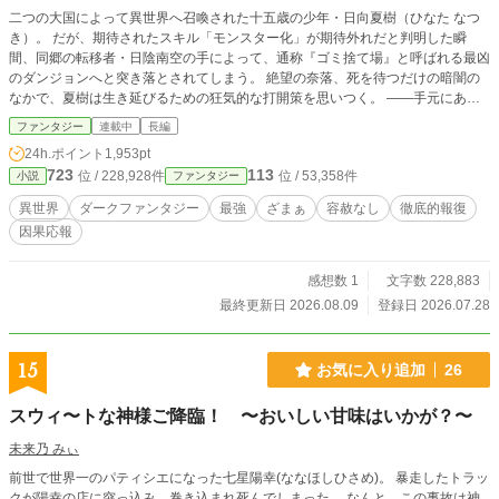
二つの大国によって異世界へ召喚された十五歳の少年・日向夏樹（ひなた なつ
き）。 だが、期待されたスキル「モンスター化」が期待外れだと判明した瞬
間、同郷の転移者・日陰南空の手によって、通称『ゴミ捨て場』と呼ばれる最凶
のダンジョンへと突き落とされてしまう。 絶望の奈落、死を待つだけの暗闇の
なかで、夏樹は生き延びるための狂気的な打開策を思いつく。 ――手元にあ
る、二つのありふれた収納スキル。これを「モンスター化」させたらどうなる？
ファンタジー
連載中
長編
その禁忌の試みが呼び覚ましたのは、複数の目を持つ不気味な球体【アビス】
24h.ポイント
1,953pt
と、時間を歪める黒き鳥【クロノス】。 二体の「生きた深淵」を従えた夏樹
723
113
位 / 228,928件
位 / 53,358件
小説
ファンタジー
は、ダンジョンそのものを喰らい尽くし、世界を震撼させる復讐の獣へと覚醒し
ていく。 奈落の底から始まる、異形のダークファンタジーここに開幕！
異世界
ダークファンタジー
最強
ざまぁ
容赦なし
徹底的報復
因果応報
感想数 1
文字数 228,883
最終更新日 2026.08.09
登録日 2026.07.28
15
お気に入り追加
26
スウィ〜トな神様ご降臨！ 〜おいしい甘味はいかが？〜
未来乃 みぃ
前世で世界一のパティシエになった七星陽幸(ななほしひさめ)。 暴走したトラッ
クが陽幸の店に突っ込み、巻き込まれ死んでしまった。 なんと、この事故は神