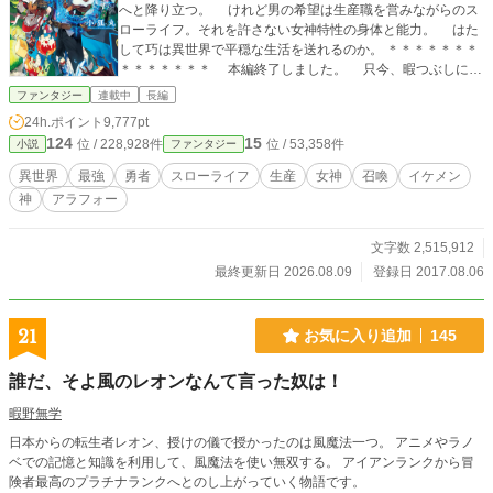
へと降り立つ。 けれど男の希望は生産職を営みながらのス
ローライフ。それを許さない女神特性の身体と能力。 はた
して巧は異世界で平穏な生活を送れるのか。 ＊＊＊＊＊＊＊
＊＊＊＊＊＊＊ 本編終了しました。 只今、暇つぶしに蛇
足をツラツラ書き殴っています。 お暇でしたらどうぞ。
ファンタジー
連載中
長編
書籍版一巻〜七巻発売中です。 コミック版一巻〜二巻発売
24h.ポイント
9,777pt
中です。 よろしくお願いします。 ＊＊＊＊＊＊＊＊＊＊＊
124
15
位 / 228,928件
位 / 53,358件
小説
ファンタジー
＊＊＊
異世界
最強
勇者
スローライフ
生産
女神
召喚
イケメン
神
アラフォー
文字数 2,515,912
最終更新日 2026.08.09
登録日 2017.08.06
21
お気に入り追加
145
誰だ、そよ風のレオンなんて言った奴は！
暇野無学
日本からの転生者レオン、授けの儀で授かったのは風魔法一つ。 アニメやラノ
ベでの記憶と知識を利用して、風魔法を使い無双する。 アイアンランクから冒
険者最高のプラチナランクへとのし上がっていく物語です。