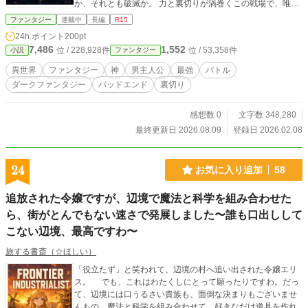
か、それとも破滅か。 力と裏切りが渦巻くこの戦場で、唯一
の希望となるもの―― それは、すべてを照らし、すべてを呑
ファンタジー
連載中
長編
R15
み込む《黒き光》。 「GODS I：黒光の章」 これは、神々に
24h.ポイント
200pt
支配された世界で始まる、最初の革命の物語。
7,486
1,552
位 / 228,928件
位 / 53,358件
小説
ファンタジー
異世界
ファンタジー
神
男主人公
最強
バトル
ダークファンタジー
バッドエンド
裏切り
感想数 0
文字数 348,280
最終更新日 2026.08.09
登録日 2026.02.08
24
お気に入り追加
58
追放された令嬢ですが、辺境で魔法と科学を組み合わせた
ら、街がとんでもない速さで発展しました〜誰も口出しして
こない辺境、最高ですわ〜
旅する書斎（☆ほしい）
「役立たず」と笑われて、辺境の村へ追い出された令嬢エリ
ス。 でも、これはわたくしにとって願ったりですわ。だっ
て、辺境には口うるさい貴族も、面倒な決まりもございませ
んもの。魔法と科学を組み合わせて、好きなだけ道具を作れ