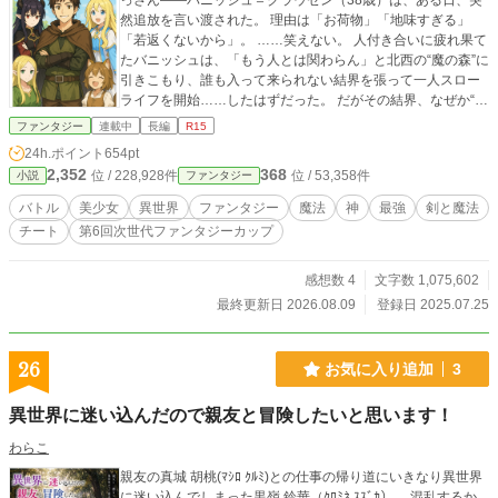
っさん――バニッシュ＝クラウゼン（38歳）は、ある日、突
然追放を言い渡された。 理由は「お荷物」「地味すぎる」
「若返くないから」。 ……笑えない。 人付き合いに疲れ果て
たバニッシュは、「もう人とは関わらん」と北西の“魔の森”に
引きこもり、誰も入って来られない結界を張って一人スロー
ライフを開始……したはずだった。 だがその結界、なぜか“迷
える者”だけは入れてしまう仕様だった!? 気づけば―― 記憶喪
ファンタジー
連載中
長編
R15
失の魔王の娘 迫害された獣人一家 古代魔法を使うエルフの美
24h.ポイント
654pt
少女 天然ドジな女神 理想を追いすぎて仲間を失った情熱ドワ
2,352
368
位 / 228,928件
位 / 53,358件
小説
ファンタジー
ーフ などなど、“迷える者たち”がどんどん集まってくる異種
族スローライフ村が爆誕！ ところが世界では、バニッシュの
バトル
美少女
異世界
ファンタジー
魔法
神
最強
剣と魔法
支援を失った勇者たちがボロボロに…… 魔王軍の侵攻は止ま
チート
第6回次世代ファンタジーカップ
らず、世界滅亡のカウントダウンが始まっていた。 「もう面
倒ごとはごめんだ。でも、目の前の誰かを見捨てるのも――
もっとごめんだ」 これは、追放された“地味なおっさん”が、
感想数 4
文字数 1,075,602
異種族たちとスローライフしながら、 世界を救ってしまう
最終更新日 2026.08.09
登録日 2025.07.25
（予定）のお話である。
26
お気に入り追加
3
異世界に迷い込んだので親友と冒険したいと思います！
わらこ
親友の真城 胡桃(ﾏｼﾛ ｸﾙﾐ)との仕事の帰り道にいきなり異世界
に迷い込んでしまった黒嶺 鈴華（ｸﾛﾐﾈ ｽｽﾞｶ）。 混乱するか