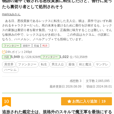
物語の途中で殺される悪役貴族に転生したけど、善行に走っ
す。 ストーリー自体は私自身が執筆した完全なオリジナルで
たら裏切り者として処刑されそう
すが、日本語への翻訳においてAIツールを補助として使用
し、その後に作者自身で加筆・修正を行っています。 不自然
maricaみかん
な表現などがあるかもしれませんが、何卒ご容赦くださいま
せ。
ある日、悪役貴族であるレックスに転生した主人公。彼は、原作ではいずれ殺
されるキャラクターだった。死の未来を避けるために善行を計画するも、レック
スの家族は裏切り者を殺す集団。つまり、正義側に味方することは難しい。そん
な板挟みの中で、レックスはもがき続ける。 この作品はカクヨム、小説家に
なろう、ハーメルン、ノベルアップ＋でも投稿しています。
ファンタジー
連載中
長編
R15
24h.ポイント
249pt
5,949
1,022
位 / 228,928件
位 / 53,358件
小説
ファンタジー
異世界
ファンタジー
転生
男主人公
最強
剣と魔法
ヤンデレ
ハーレム
感想数 3
文字数 2,065,095
最終更新日 2026.08.09
登録日 2024.06.01
10
お気に入り追加
19
追放された鑑定士は、規格外のスキルで魔王軍を最強にする