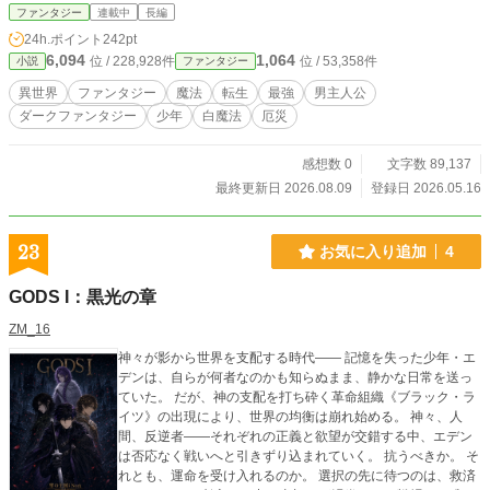
け物」と呼ばれた少年が、それでも人として生きようとする
ファンタジー
連載中
長編
物語。 ダークファンタジー×少年成長譚 『母を守れなかった
24h.ポイント
242pt
俺は、白き魔力を隠して生きる』
6,094
1,064
位 / 228,928件
位 / 53,358件
小説
ファンタジー
異世界
ファンタジー
魔法
転生
最強
男主人公
ダークファンタジー
少年
白魔法
厄災
感想数 0
文字数 89,137
最終更新日 2026.08.09
登録日 2026.05.16
23
お気に入り追加
4
GODS I：黒光の章
ZM_16
神々が影から世界を支配する時代―― 記憶を失った少年・エ
デンは、自らが何者なのかも知らぬまま、静かな日常を送っ
ていた。 だが、神の支配を打ち砕く革命組織《ブラック・ラ
イツ》の出現により、世界の均衡は崩れ始める。 神々、人
間、反逆者――それぞれの正義と欲望が交錯する中、エデン
は否応なく戦いへと引きずり込まれていく。 抗うべきか。 そ
れとも、運命を受け入れるのか。 選択の先に待つのは、救済