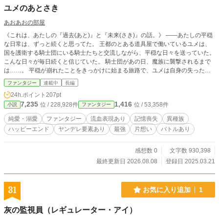
センサーと、周囲の「聖騎士が邪悪を払った！」という凄ま
ユメのあとさき
じい勘違いで、正面からストレスフリーに一刀両断してい
く！ ただの大学生と、世界史のテストは赤点ギリギリの元JK
あおあおの部屋
の女王様。 二人が紡ぐ、絶対にハッピーエンドが約束され
《これは、あたしの『過去(あと)』と『未来(さき)』の話。》 ――あたしの平穏
た、勘違いだらけの期間限定・異世界改革ファンタジー、こ
な日常は、ずっと続くと思ってた。 王都のとある道具屋で働いているユメは、
こに開幕！
国を護衛する騎士団にいる騎士たちと交流しながら、平穏な日々を送っていた。
こんな日々が毎日続くと信じていた。 騎士団があの日、魔族に襲撃されるまで
は……。 平穏が崩れたことをきっかけに始まる旅路で、ユメは自身の失った記
憶と向き合いながら進んでいく。 常に傍らにいる、彼女だけの騎士（ナイト）
ファンタジー
連載中
長編
を信じて。 ※物語の性質上、軽度の暴力や流血表現のシーンが挟まれることが
24h.ポイント
207pt
あります。 ※登場人物紹介やおまけエピソードなども随時更新していきます。
7,235
1,416
位 / 228,928件
位 / 53,358件
小説
ファンタジー
登場人物紹介に掲載している挿絵はCHARAT様にて作成したものです。キャラ
イメージにご利用ください。 リンク：CHARAT様(https://charat.me/) ※視点は
純愛・溺愛
ファンタジー
流血表現あり
記憶喪失
異種族
基本的にユメで進みますが、他のキャラの視点も挟みます。ユメ以外の視点の場
ハッピーエンド
ヤンデレ要素あり
最強
片想い
バトルあり
合は「〜視点」というように明記しております。 ※各話ラストに、あとがきと
各話のイメージソング、おまけエピソードが入ります。ラストのエピソードと一
緒に投稿します。 （イメージソングはすべてVOCALOIDの曲となり、登場人物
感想数 0
文字数 930,398
が歌っている体で「feat」とつけています） ※予告なく加筆修正をすることもあ
最終更新日 2026.08.08
登録日 2025.03.21
ります。大幅な内容変更が生じる場合は近況ノートにてお知らせします。
31
お気に入り追加
1
灰の監視員（レギュレーター・アイ）