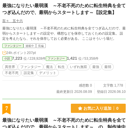
チバトルに対決する！ だけど、あれあれ？ ほんとの敵は神様？ 天使も悪魔も盛
最強になりたい最弱漢 ～不老不死のために転生特典を全て
り沢山！ 数多の異世界と時代を股にかけた冒険活劇！ なんでもかんでも自分勝
手に好き勝手にあれこれするご都合ストーリー！ 果たして世界を救うことが
つぎ込んだので、最弱からスタートします～【設定集】
百々 五十六
最強になりたい最弱漢 ～不老不死のために転生特典を全てつぎ込んだので、最
弱からスタートします～の設定や、構想などを保存しておくための設定集。 設
定を考えたなら、それを保存しておく必要がある。 ここはそういう場だ。
ファンタジー
連載中
長編
24h.ポイント
207pt
7,223
1,421
位 / 228,928件
位 / 53,358件
小説
ファンタジー
異世界
ファンタジー
魔法
転生
いずれ無双
最強
最弱
不老不死
設定集
デメリット
感想数 0
文字数 1,778
最終更新日 2026.08.09
登録日 2026.06.10
7
お気に入り追加
0
最強になりたい最弱漢 ～不老不死のために転生特典を全て
つぎ込んだので、最弱からスタートします～ の 制作途中