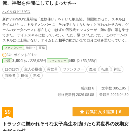
俺、神獣を仲間にしてしまった件～
ハメルロドリゲス
新作VRMMOで最弱職「魔物使い」を引いた桐島陸。 戦闘能力ゼロ。スキルは
テイムひとつ。ギルドメンバーに「それ使えなくないか」と言われたその夜、ゲ
ームのデータベースに存在しないはずの伝説級モンスターが、陸の膝に頭を乗せ
てきた。 テイムスキルは使っていない。ただ、隣にいただけだ。 このゲームの
スキルには上限がない。テイムした相手の能力が全て自分に積み重なっていく。
つまり、強い相手が懐けば懐くほど、陸は強くなる。 問題は、懐いてくるのが
ファンタジー
連載中
長編
全員「本来テイム不可」の存在ばかりなことだ。伝説級の神獣。孤独を抱えた元
24h.ポイント
391pt
騎士団長。幻しか知らない神様まで。 命令しない。強制しない。ただ、向き
3,804
598
位 / 228,928件
位 / 53,358件
小説
ファンタジー
合う。 それだけで、なぜか最強が集まってくる。 そしてゲームの管理AIは、こ
のプレイヤーだけを「観測対象」に指定し、静かにこう記録した。 「面白い」
ほのぼの
主人公最強
異世界
ファンタジー
魔法
転生
神獣
※こちらの小説は『小説家になろう』『カクヨム』にお投稿しております。 Ro
冒険者
最強
無双
yal Roadにも投稿して良いおります。
感想数 6
文字数 385,195
最終更新日 2026.08.08
登録日 2026.04.30
29
お気に入り追加
6
トラックに轢かれそうな女子高生を助けたら異世界の次期女
王だった件