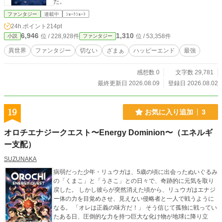
た。
ファンタジー
連載中
ｼｮｰﾄｼｮｰﾄ
24h.ポイント
214pt
6,946
1,310
位 / 228,928件
位 / 53,358件
小説
ファンタジー
異世界
ファンタジー
切ない
ざまぁ
ハッピーエンド
最強
感想数 0
文字数 29,781
最終更新日 2026.08.09
登録日 2026.08.02
19
お気に入り追加
3
オロチエナジークエスト〜Energy Dominion〜（エネルギ
ー支配）
SUZUNAKA
病弱だった少年・リュウガは、5歳の頃に出会ったぬいぐるみ
の「くまこ」と「うさこ」との日々で、奇跡的に元気を取り
戻した。 しかし彼らが突然消えた頃から、リュウガはエナジ
ー体の力を目覚めさせ、見えない侵略者と一人で戦うように
なる。 「オレは正義の味方だ！」 そう信じて孤独に戦ってい
たある日、圧倒的な力を持つ巨大な化け物が地球に降り立