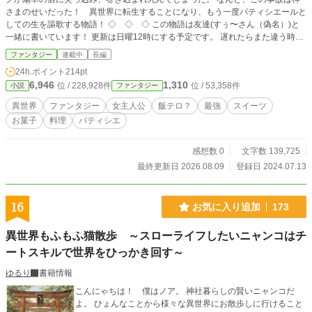
さまのせいだった！ 異世界に転生することになり、もう一度パティシエールと
しての生を謳歌する物語！ ◇ ◇ ◇ この物語は友達(すぅ〜さん（偽名）)と
一緒に書いています！ 更新は日曜12時にする予定です。 遅れたらまた違う時間
になりますが、更新はします。 感想お待ちしてます！ いいね・お気に入り登録
ファンタジー
連載中
長編
もよろしくお願いします！
24h.ポイント
214pt
6,946
1,310
位 / 228,928件
位 / 53,358件
小説
ファンタジー
異世界
ファンタジー
女主人公
飯テロ？
最強
スイーツ
お菓子
料理
パティシエ
感想数 0
文字数 139,725
最終更新日 2026.08.09
登録日 2024.07.13
16
お気に入り追加
173
異世界もふもふ猫散歩 ～スローライフしたいニャンコはチ
ートスキルで世界をひっかき回す～
ゆるり
書籍情報
こんにゃちは！ 僕はノア。 神社暮らしの賢いニャンコだ
よ。 ひょんなことから様々な異世界にお散歩しに行けること