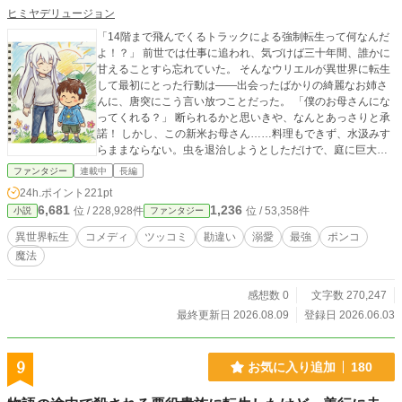
ヒミヤデリュージョン
「14階まで飛んでくるトラックによる強制転生って何なんだ
よ！？」 前世では仕事に追われ、気づけば三十年間、誰かに
甘えることすら忘れていた。 そんなウリエルが異世界に転生
して最初にとった行動は――出会ったばかりの綺麗なお姉さ
んに、唐突にこう言い放つことだった。 「僕のお母さんにな
ってくれる？」 断られるかと思いきや、なんとあっさりと承
諾！ しかし、この新米お母さん……料理もできず、水汲みす
らままならない。虫を退治しようとしただけで、庭に巨大な
クレーターを作ってしまう始末。「これ、俺が世話する側じ
ファンタジー
連載中
長編
ゃん……」 そう思っていたのに。 気づけば、真夜中にそっと
24h.ポイント
221pt
布団を掛け直してくれる手があった。 熱いスープをスプーン
6,681
1,236
位 / 228,928件
位 / 53,358件
小説
ファンタジー
でふーふーしながら差し出してくれる顔があった。 転んだと
き、何も言わずしゃがんで靴紐を結んでくれる人がいた。 人
異世界転生
コメディ
ツッコミ
勘違い
溺愛
最強
ポンコ
生に疲れ果てていた三十歳の魂は、いつの間にか――ここ
魔法
に、帰る場所を見つけていた。 そして事態はさらに斜め上
へ。 家事万能・溺愛全開の最強「お母さん」へと覚醒しただ
けでなく、あろうことか「将来のお嫁さんにしなさい」と可
感想数 0
文字数 270,247
愛い妹たちまで拾ってくる始末！ さらには学園に通う年齢ま
最終更新日 2026.08.09
登録日 2026.06.03
で育ったと思ったら、今度は「同級生」の姿に変身して一緒
に登校してくるお母さん。 ……どうしてこうなった？ 「もし
かして俺、このまま魔王になっちゃうの？」 愛が重すぎるポ
9
お気に入り追加
180
ンコツ（？）最強母に振り回される、ウリエルのカオスな異
世界ライフが幕を開ける！ 私は日本語を勉強中の外国人で