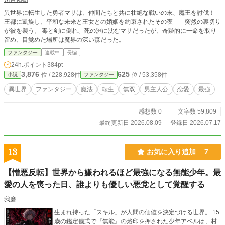
異世界に転生した勇者マサは、仲間たちと共に壮絶な戦いの末、魔王を討伐！
王都に凱旋し、平和な未来と王女との婚姻を約束されたその夜――突然の裏切り
が彼を襲う。 毒と剣に倒れ、死の淵に沈むマサだったが、奇跡的に一命を取り
留め、目覚めた場所は魔界の深い森だった。
ファンタジー
連載中
長編
24h.ポイント
384pt
3,876
625
位 / 228,928件
位 / 53,358件
小説
ファンタジー
異世界
ファンタジー
魔法
転生
無双
男主人公
恋愛
最強
感想数 0
文字数 59,809
最終更新日 2026.08.09
登録日 2026.07.17
13
お気に入り追加
7
【憎悪反転】世界から嫌われるほど最強になる無能少年。最
愛の人を喪った日、誰よりも優しい悪党として覚醒する
我磨
​生まれ持った「スキル」が人間の価値を決定づける世界。 15
歳の鑑定儀式で『無能』の烙印を押された少年アベルは、村