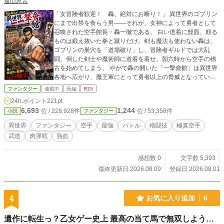
遠山恵古
さえも、彼女一人の色へと塗り替わっていくのだ」 【吟遊詩人はつま弾く。其
は神を殺し、神へ堕ちる、至高の騎士道浪漫譚】 ―――――――――――――
「女冒険者歓迎！ 轟、絶対にお断り！」 異世界のゴブリン
―――――――
にまで出禁を食らう男――それが、女神によって勇者として
召喚された空手館長・轟一徹である。 白い道着に髭面、頼る
ものは鍛え抜いた拳と蹴りだけ。剣も魔法も使わない轟は、
ゴブリンの巣穴を「道場破り」し、冒険者ギルドでは大乱
闘。倒した剣士や魔術師に道着を着せ、朝六時から空手の稽
古を始めてしまう。 やがて轟の開いた「一撃會館」は異世界
各地へ広がり、魔王軍にとって勇者以上の脅威となってい
く。ヴァンパイアも魔女も魔王軍四天王も、館長にかかれば
ファンタジー
連載中
長編
R15
拳で語り合う相手――あるいは未来の門下生だ。 そしてつい
24h.ポイント
221pt
に、数千人の弟子を引き連れ、魔王城へ殴り込み！ 常識外れ
6,693
1,244
位 / 228,928件
位 / 53,358件
小説
ファンタジー
で喧嘩っ早い。けれど武道家としての筋だけは絶対に曲げな
い空手バカが、昭和・平成の熱血魂で剣と魔法の世界をひっ
異世界
ファンタジー
空手
最強
バトル
格闘技
極真空手
くり返す、豪快痛快な異世界格闘コメディ！
武道
肉弾戦
熱血
感想数 0
文字数 5,393
最終更新日 2026.08.09
登録日 2026.08.01
4
お気に入り追加
6
遺作に転生っ？乙女ゲー史上 最高の当て馬で無双しよう…