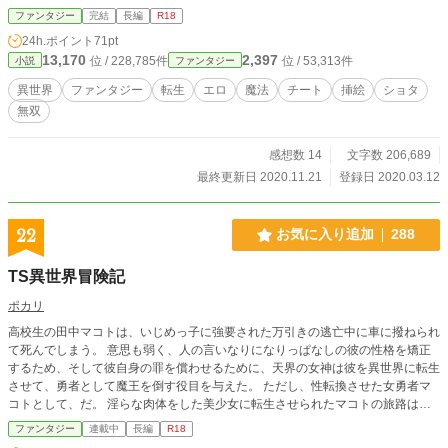
の数だけ自身のステータス上昇とスキル取得ができる。 ーー
ファンタジー
完結
長編
R18
ーーーーーーーーーーーーーーーーーーーーーーーーーーー
24h.ポイント
71pt
ーーーーーー 誰もがうらやむ異世界性活が幕を開ける！
13,170
2,397
位 / 228,785件
位 / 53,313件
小説
ファンタジー
異世界
ファンタジー
転生
エロ
魔法
チート
挿絵
ショタ
無双
感想数 14
文字数 206,689
最終更新日 2020.11.21
登録日 2020.03.12
22
お気に入り追加
288
TS異世界冒険記
ポカリ
高校生の田中マコトは、いじめっ子に強要された万引きの逃亡中に車に撥ねられ
て死んでしまう。 意思も弱く、人の言いなりになりっぱなしの彼の性格を矯正
するため、そして彼自身の罪を償わせるために、天界の女神は彼を異世界に転生
させて、勇者として魔王を倒す役目を与えた。 ただし、性転換させた女勇者マ
コトとして、だ。 淫らな肉体をした美少女に転生させられたマコトの旅路は、
彼女を狙う男やモンスターたちからのセクハラといやらしい願望に塗れたものと
ファンタジー
連載中
長編
R18
なる。 彼らの欲望に晒されるうち、マコトは体だけではなく心までも淫らに堕