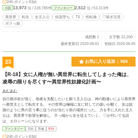
24h.ポイント
63pt
ちていき……？
13,973
2,512
位 / 228,785件
位 / 53,313件
小説
ファンタジー
異世界
転生
女主人公
快楽堕ち
TS
性転換
♡喘ぎ注意
ボクっ娘
感想数 1
文字数 22,200
最終更新日 2020.09.01
登録日 2020.06.05
23
お気に入り追加
966
【R-18】女に人権が無い異世界に転生してしまった俺は、
凌辱の限りを尽くす〜異世界性奴隷化計画〜
あむあむ
自己顕示欲が強く、他者を支配したいと願う主人公は、神の勘違いにより異世界
へ救世主として転生する。 その世界は極端に女に対しての扱いが酷く、女は奴
隷のように男の言う事に従うのが当たり前の場所だった。 力を手に入れた主人
公は、異世界で欲望を解放し、片っ端から女を従えていく。 ♡が付いてる話
は、エロシーンになります。
ファンタジー
完結
長編
R18
24h.ポイント
63pt