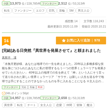
13,973
2,512
位 / 228,785件
位 / 53,313件
小説
ファンタジー
転生
ファンタジー
エロフ
巨乳
首輪
SM
男主人公
感想数 14
文字数 116,243
最終更新日 2020.11.09
登録日 2020.10.21
24
お気に入り追加
978
[完結]ある日突然『異世界を発展させて』と頼まれました
真那月 凜
「水無月更紗様、あなたは地球での一生を終えました。20年以上多種多様な技
能を身につけられたあなたに私の管理するもう一つの世界ミュラーリアを発展さ
せていただきたい」 40年以上の地球での生を終えて「神」という人にそう言っ
て送り出された新しい世界ミュラーリア 「サラサ」は新しい人生を送る中で地
球では手にすることのできなかったものを手に入れることになる ※主人公の子
供達のお話を開始しました。 チートな親から生まれたのは「規格外」でした
ファンタジー
完結
長編
R18
ご覧いただけると嬉しいです お気に入り登録いつの間にか400越え。ありがと
24h.ポイント
56pt
うございます！ +-+-+-+-+-+-+-+-+-+-+-+-+-+-+-+-+-+-+-+-+-+-+-+-+-+-+-+-+-+-+-
14,957
2,658
位 / 228,785件
位 / 53,313件
小説
ファンタジー
+- R18は少なめです なろう、カクヨムにも掲載中です 時々さかのぼって
部分修正することがあります 誤字脱字の報告大歓迎です
異世界
転生
チート
女主人公
恋愛
仲間
冒険
魔法