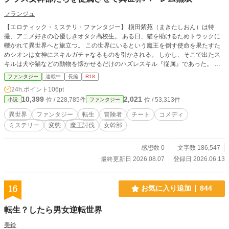
フランジュ
【エロティック・ミステリ・ファンタジー】 槇田紫苑（まきたしおん）は特
撮、アニメ好きの心優しきオタク高校生。 ある日、猫を助けるためトラックに
轢かれて異世界へと旅立つ。 この世界にいるという魔王を倒す使命を果たすた
めシオンは女神にスキルガチャなるものを引かされる。 しかし、そこで出たス
キルは犬や猫などの動物を懐かせるだけのハズレスキル『従属』であった。 絶
望感漂う中、シオンはたまたま組んだパーティーメンバーに樹海に置き去りにさ
ファンタジー
連載中
長編
R18
れて魔物の群れに取り囲まれてしまう。 絶対絶命のピンチに陥るが、シオンは
24h.ポイント
106pt
偶然にも運命的な出会いをする。 そこで出会ったのは魔王直属の冷酷な"女幹
10,399
2,021
位 / 228,785件
位 / 53,313件
小説
ファンタジー
部"だった。 死を覚悟するもダメ元で発動したスキルがなぜか効いてしまう。 シ
オンが持つハズレスキル『従属』には大きな秘密があったのだ……
異世界
ファンタジー
転生
冒険者
チート
コメディ
ミステリー
変態
魔王討伐
女幹部
感想数 0
文字数 186,547
最終更新日 2026.08.07
登録日 2026.06.13
16
お気に入り追加
844
転生？したら男女逆転世界
美鈴