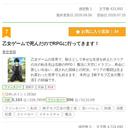
放った渾身の〈壁〉が、奇跡のような、事故のような、いや
完全に事故な結果を生む。 気づけば王国最強クラスの女騎士
感想数 1
文字数 431,892
団長が、村の壁に埋まっていた。 「貴様……ッ！ 今すぐ解
最終更新日 2026.08.08
登録日 2026.07.20
除しろ！」 「解除した瞬間、俺を斬りません？」 「斬ら
ん！」 「今の間、めちゃくちゃ怖かったんですけど」 村を守
りたい陰キャ村人代表と、威厳を守りたい女騎士団長。 地味
7
お気に入り追加
34
スキル〈壁〉から始まる、異世界防衛コメディ開幕！
乙女ゲームで死んだのでRPGに行ってきます！
青空里雨
乙女ゲームの世界で、騎士として幸せな生涯を終えたマリア
の次の転生先は念願のRPG！ 魔法に天空にドラゴン…再会に
新しい出会い…残された因縁との対決。マリアの奮闘は生ま
れ変わった世界でも続きます。 本作は【椅子モブ乙女の繋ぐ
道】の続編です。
ファンタジー
連載中
長編
R18
24h.ポイント
263pt
5,163
896
位 / 228,785件
位 / 53,313件
小説
ファンタジー
ファンタジー
転生
椅子モブ乙女の繋ぐ道
逆ハーレム
執着
溺愛
狂愛
ストーカー
イチャイチャ
魔法
感想数 0
文字数 4,724,690