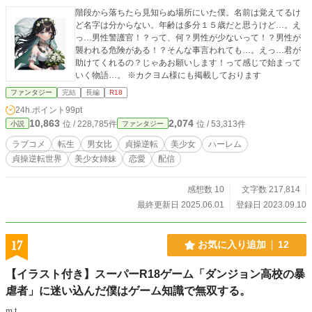
階段から落ちたら見知らぬ場所にいた僕。名前は覚えてるけ
ど名字は分からない。年齢は多分１５歳だと思うけど…。え
っ…男性警護官！？って、何？男性が少ないって！？男性が
襲われる危険がある！？そんな事言われても…。えっ…君が
助けてくれるの？じゃあお願いします！って感じで始まって
いく物語…。 ※カクヨム様にも掲載しております
ファンタジー
完結
長編
R18
24h.ポイント
99pt
10,863
2,074
位 / 228,785件
位 / 53,313件
小説
ファンタジー
ラブコメ
転生
男女比
貞操逆転
美少女
ハーレム
貞操逆転世界
美少女姉妹
恋愛
配信
感想数 10
文字数 217,814
最終更新日 2025.06.01
登録日 2023.09.10
17
お気に入り追加
12
【イラスト付き】スーパーR18ゲーム「ダンジョン高校の暴
虐者」に迷い込んだ僕はゲーム知識で無双する。
m t