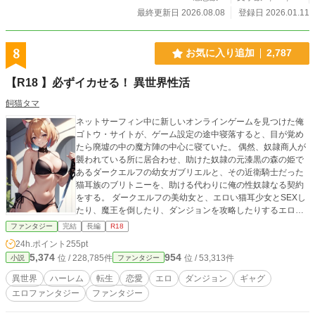
最終更新日 2026.08.08
登録日 2026.01.11
8
お気に入り追加
2,787
【R18 】必ずイカせる！ 異世界性活
飼猫タマ
ネットサーフィン中に新しいオンラインゲームを見つけた俺
ゴトウ・サイトが、ゲーム設定の途中寝落すると、目が覚め
たら廃墟の中の魔方陣の中心に寝ていた。 偶然、奴隷商人が
襲われている所に居合わせ、助けた奴隷の元漆黒の森の姫で
あるダークエルフの幼女ガブリエルと、その近衛騎士だった
猫耳族のブリトニーを、助ける代わりに俺の性奴隷なる契約
をする。 ダークエルフの美幼女と、エロい猫耳少女とSEXし
たり、魔王を倒したり、ダンジョンを攻略したりするエロエ
ロファンタジー。
ファンタジー
完結
長編
R18
24h.ポイント
255pt
5,374
954
位 / 228,785件
位 / 53,313件
小説
ファンタジー
異世界
ハーレム
転生
恋愛
エロ
ダンジョン
ギャグ
エロファンタジー
ファンタジー