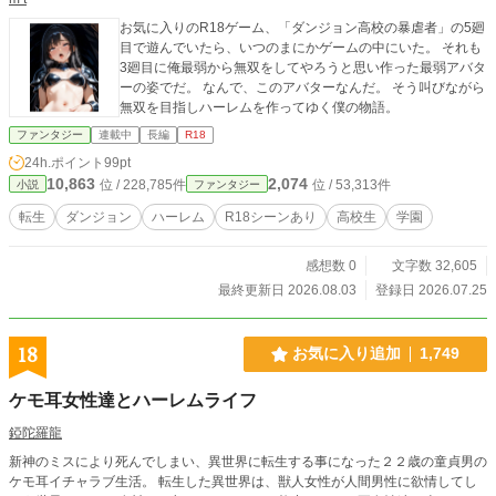
お気に入りのR18ゲーム、「ダンジョン高校の暴虐者」の5廻
目で遊んでいたら、いつのまにかゲームの中にいた。 それも
3廻目に俺最弱から無双をしてやろうと思い作った最弱アバタ
ーの姿でだ。 なんで、このアバターなんだ。 そう叫びながら
無双を目指しハーレムを作ってゆく僕の物語。
ファンタジー
連載中
長編
R18
24h.ポイント
99pt
10,863
2,074
位 / 228,785件
位 / 53,313件
小説
ファンタジー
転生
ダンジョン
ハーレム
R18シーンあり
高校生
学園
感想数 0
文字数 32,605
最終更新日 2026.08.03
登録日 2026.07.25
18
お気に入り追加
1,749
ケモ耳女性達とハーレムライフ
錏陀羅龍
新神のミスにより死んでしまい、異世界に転生する事になった２２歳の童貞男の
ケモ耳イチャラブ生活。 転生した異世界は、獣人女性が人間男性に欲情してし