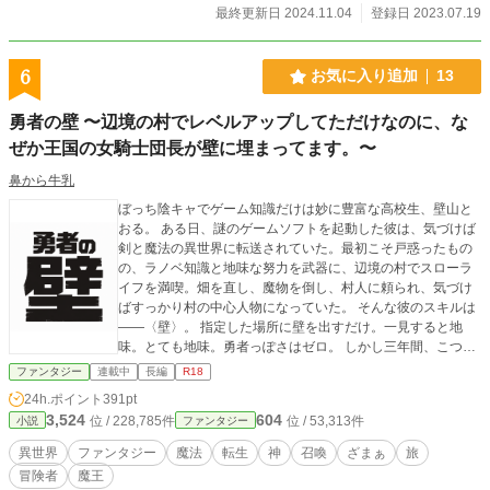
最終更新日 2024.11.04
登録日 2023.07.19
6
お気に入り追加
13
勇者の壁 〜辺境の村でレベルアップしてただけなのに、な
ぜか王国の女騎士団長が壁に埋まってます。〜
鼻から牛乳
ぼっち陰キャでゲーム知識だけは妙に豊富な高校生、壁山と
おる。 ある日、謎のゲームソフトを起動した彼は、気づけば
剣と魔法の異世界に転送されていた。最初こそ戸惑ったもの
の、ラノベ知識と地味な努力を武器に、辺境の村でスローラ
イフを満喫。畑を直し、魔物を倒し、村人に頼られ、気づけ
ばすっかり村の中心人物になっていた。 そんな彼のスキルは
――〈壁〉。 指定した場所に壁を出すだけ。一見すると地
味。とても地味。勇者っぽさはゼロ。 しかし三年間、こつこ
つ鍛え続けた結果、とおるの〈壁〉はなぜか剣も魔法も魔力
ファンタジー
連載中
長編
R18
回路も止められる、かなりおかしな能力へと成長していた。
24h.ポイント
391pt
そんなある日、王国の騎士団が村にやってくる。 「この村は
3,524
604
位 / 228,785件
位 / 53,313件
小説
ファンタジー
閉鎖区域に指定された。住民は退去せよ」 突然の日常終了宣
言に、村人たちは大混乱。納得できないとおるは、誇り高き
異世界
ファンタジー
魔法
転生
神
召喚
ざまぁ
旅
女騎士団長リディア・アルヴェインに決闘を申し込む。 圧倒
冒険者
魔王
的な剣技を前に追い詰められるとおる。 だが、最後の最後で