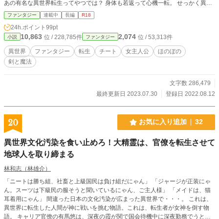
あの有名な異世界転生ってやつでは？ 身体も若返って心機一転。 せっかく異世
界に生まれ変わったなら満喫しなきゃ勿体無いよね！？ これは異世界に転生し
ファンタジー
連載中
長編
R18
た鈴の出鱈目みたいな異世界満喫ライフな話 ※R18は念の為の保険です。ハー
24h.ポイント
99pt
レム系は一切ありません。 ※第15回ファンタジー小説大賞は最終ランク52位で
10,863
2,074
位 / 228,785件
位 / 53,313件
小説
ファンタジー
した。応援して下さった皆様ありがとうございました(*^^*)
異世界
ファンタジー
転生
チート
女主人公
ほのぼの
剣と魔法
文字数 286,479
最終更新日 2023.07.30
登録日 2022.08.12
20
お気に入り追加
32
異世界文化汚染を食い止めろ！大精霊は、官僚を転生させて
地球人を取り締まる
林和志（林雄介）
「ニートは勝ち組、社畜と上級国民は負け組だにゃん」 「ジャージが正装にゃ
ん。スーツは下級民の服そうと聞いているにゃん、ご主人様」 「メイドは、猫
耳着用にゃん」 間違った日本の文化汚染が広まった異世界で・・・。 これは、
異世界に転生した人間が神に戦いを挑む物語。これは、転生者が女神を倒す物
語。 キャリア官僚の有馬悠は、深夜の霞が関で国会待機中に深夜勤務でうとう