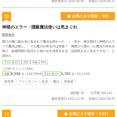
最終更新日 2026.08.06
登録日 2026.06.25
13
お気に入り追加
923
神様のエラー・隠蔽魔法使いは気まぐれ
暇野無学
授けの儀に臨み光に包まれて魔法を授かった・・・筈が、神父様曰く神様のエラ
ーで魔法は無し。 でも魔力が有るのは何故？ 偶然から授かった魔法の存在を
知り、奴隷同然の生活から抜け出す決意をする。自由気ままに生きてやる！ と
決めた。
ファンタジー
完結
長編
R18
24h.ポイント
149pt
8,538
1,765
位 / 228,785件
位 / 53,313件
小説
ファンタジー
異世界
ファンタジー
転生
魔法
冒険者
感想数 39
文字数 344,241
最終更新日 2022.12.25
登録日 2022.09.26
14
お気に入り追加
3,527