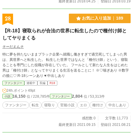
最終更新日 2018.04.25
登録日 2018.03.19
28
お気に入り追加
189
【R-18】寝取られが合法の世界に転生したので種付け師と
してヤりまくる
そーだえんそ
特に夢を持たないままブラック企業へ就職し働きすぎで過労死してしまった男
は、異世界へと転生した。 転生した世界ではなんと「種付け師」という、寝取
ることを専門にした役職が存在していた。 フールとして新たな人生をはじめた
男は「種付け師」となってヤりまくる生活を送ることに！ ※♡喘ぎあり ※数字
の後に♡:R-18シーンあり ♥:中出しあり
ファンタジー
連載中
長編
R18
24h.ポイント
49pt
16,150
2,804
位 / 228,785件
位 / 53,313件
小説
ファンタジー
ファンタジー
転生
寝取り
官能小説
エロ
種付け
中出しあり
感想数 0
文字数 11,773
最終更新日 2021.09.15
登録日 2021.08.21