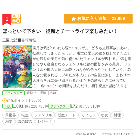
1
お気に入り追加
23,689
ほっといて下さい 従魔とチートライフ楽しみたい！
三園 七詩
書籍情報
美月は気がついたら森の中にいた。 どうも交通事故にあい、
転生してしまったらしい。 現世に愛犬の銀を残してきたこと
が心残りの美月の前に傷ついたフェンリルが現れる。 傷を癒
してやり従魔となるフェンリルに銀の面影をみる美月。 フェ
ンリルや町の人達に溺愛されながら色々やらかしていく。 み
んなに愛されるミヅキだが本人にその自覚は無し、まわりの
人達もそれに振り回されるがミヅキの愛らしさに落ちてい
く。 途中いくつか閑話を挟んだり、相手視点の話が入りま
す。そんな作者の好きが詰まったご都合物語。 2020.8.5 書籍
ファンタジー
連載中
長編
R18
化、イラストはあめや様に描いて頂いてております。 書籍化
24h.ポイント
1,363pt
に伴い第一章を取り下げ中です。 詳しくは近況報告をご覧下
1,001
172
位 / 228,785件
位 / 53,313件
小説
ファンタジー
さい。 第一章レンタルになってます。 2020.11.13 二巻の書
籍化のお話を頂いております。 それにともない第二章を引き
異世界
転生
フェンリル
従魔チート
モフモフ
幼女
料理
上げ予定です 詳しくは近況報告をご覧下さい。 第二章レンタ
溺愛
ほのぼの
レジーナ
ルになってます。 番外編投稿しました！ 一章の下、二章の上
の間に番外編の枠がありますのでそこからどうぞ(*^^*) 2021.
2.23 3月2日よりコミカライズが連載開始します。 鳴希りお先
感想数 6,830
文字数 2,551,683