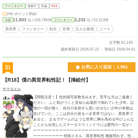
としていると夢の中に大精霊ソフィアを名乗る女性が現れる。ソフィアは、有馬
ファンタジー
連載中
長編
R18
を調停者と呼び、女神フリージアが日本から召喚した転生者達が異世界文化汚染
24h.ポイント
85pt
をし、女神フリージアが姿をくらましたと告げる。地球の女神に相談したとこ
11,803
2,232
位 / 228,785件
位 / 53,313件
小説
ファンタジー
ろ、オタク官僚の異世界レンタルを快諾したという。忙しいと抵抗する有馬を大
精霊は異世界に拉致する。 フリージア神聖王国に強制転生させられた有馬悠
異世界
ファンタジー
転生
官僚
主人公最強
ニート
は、猫耳メイドや転生者が作ったニートの宗教『働いたら負け教』、ニート保護
法等の転生者による文化汚染を目にし、呆れ、頭を抱える。 大精霊ソフィアの
文字数 62,149
神託で、フリージア神聖王国内の権力と権威を手に入れた有馬は、王宮に異世界
対策課を作り課長に就任する。トラブルメーカーの日本からの転生勇者にブチキ
最終更新日 2026.07.22
登録日 2026.04.01
レている異世界対策課、別名「日本人対策課」の部下達とともに転生者の取り締
まりと文化汚染の解消に乗り出すが・・・・。 この作品は、「小説家になろ
う」、「カクヨム」、「アルファポリス」に同時投稿します。
21
お気に入り追加
1,961
【R18】僕の異世界転性記！【挿絵付】
サマヨエル
【閲覧注意！】性的描写多数含みます。苦手な方はご遠慮く
ださい。 ふと気がつくと見知らぬ場所で倒れていた少年。記
憶の一切が無く、自分の名前すら思い出せない少年の本能は
告げていた。ここは自分の居るべき世界ではない、異世界で
あると。 まるでゲームのような世界に胸を高める中ひょんな
ことから出現したステータスウィンドウには驚愕の一言が！
ーーーーーーーーーーーーーーーーーーーーーーーーーーー
ーーーーーーーー 特殊スキル：異世界転性 種族問わず。性交