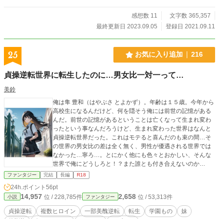
感想数 11
文字数 365,357
最終更新日 2023.09.05
登録日 2021.09.11
25
お気に入り追加
216
貞操逆転世界に転生したのに…男女比一対一って…
美鈴
俺は隼 豊和（はやぶさ とよかず）。年齢は１５歳。今年から
高校生になるんだけど、何を隠そう俺には前世の記憶がある
んだ。前世の記憶があるということは亡くなって生まれ変わ
ったという事なんだろうけど、生まれ変わった世界はなんと
貞操逆転世界だった。これはモテると喜んだのも束の間…そ
の世界の男女比の差は全く無く、男性が優遇される世界では
なかった…寧ろ…。とにかく他にも色々とおかしい、そんな
世界で俺にどうしろと！？また誰とも付き合えないのか
っ！？そんなお話です…。 ※カクヨム様にも投稿しておりま
ファンタジー
完結
長編
R18
す。内容は異なります。 ※イラストはAI生成です
24h.ポイント
56pt
14,957
2,658
位 / 228,785件
位 / 53,313件
小説
ファンタジー
貞操逆転
複数ヒロイン
一部美醜逆転
転生
学園もの
妹