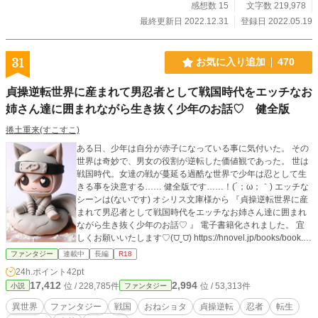
感想数 15
文字数 219,978
最終更新日 2022.12.31
登録日 2022.05.19
31
お気に入り追加
470
貞操逆転世界に産まれて男忍者として戦国時代をエッチなお
姉さん達に囲まれながら生き抜く少年のお話♡ 健全版
捲土重来(すこすこ)
ある日、少年は自分が赤子になっている事に気付いた。 その
世界は奇妙で、男女の役割が逆転した価値観であった。 世は
戦国時代。女達の戦が蔓延る過酷な世界で少年は忍として生
きる事を決意する…… 健全版です……！(´；ω；｀) エッチな
シーンは(ないです) オシリス文庫様から 『貞操逆転世界に産
まれて男忍者として戦国時代をエッチなお姉さん達に囲まれ
ながら生き抜く少年のお話♡ 』 電子書籍化されました。 宜
しくお願いいたします♡(⩌ˬ⩌) https://hnovel.jp/books/book.p
hp?id=0104093001 Xアカウント(フォローしてネ！♡Ր ´◕ ̫◕˶`
ファンタジー
連載中
長編
R18
Դ) https://x.com/sukosuko_ninja
24h.ポイント
42pt
17,412
2,994
位 / 228,785件
位 / 53,313件
小説
ファンタジー
異世界
ファンタジー
戦国
おねショタ
貞操逆転
忍者
転生