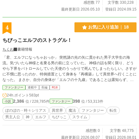
感想数 77
文字数 330,228
出てきます。 主人公はタバコと酒が好きですが、喫煙と飲
酒を推奨はしてません。 作者の適当世界の適当設定。 現
最終更新日 2026.05.10
登録日 2024.09.15
在の日本の法律とか守ったりしないので、頭を豆腐よりやわ
らかく、なんでも楽しめる人向けです。 オッさん、タバコ
も酒も好きです。 論理感はゆるくなってると思われ。 誤
4
お気に入り追加
18
字脱字マンなのですみません。 たまに寝ぼけて打ってたり
します。 この作品は、不定期連載です。
ちびっこエルフのストラグル！
ちくわ
書籍情報
「君、エルフになっちゃおっか」 突然謎の光の矢に貫かれた男子大学生の海
流。気づいたら神様と名乗る男の前に立っていた。 神様の話を聞く限り、どう
やら下界をパトロールしていた天使のうっかりで死んでしまったらしい。さすが
に不憫に思ったのか、特例措置として身体を『再構築』して異世界へ行くことに
なった。 まさか、自分の身体が「エルフの十九歳」であることは露知らず、俺
は神様の采配により異世界に飛び立ったのだった。 カイルの楽しい？異世界ラ
ファンタジー
連載中
長編
R18
イフが幕を開ける！
24h.ポイント
583pt
2,386
398
位 / 228,785件
位 / 53,313件
小説
ファンタジー
ぼのぼの・時々シリアス
異世界
魔法
ファンタジー
転生
男主人公
神
エルフ
ちびっこ
スライム
感想数 0
文字数 48,775
最終更新日 2026.08.07
登録日 2026.08.01