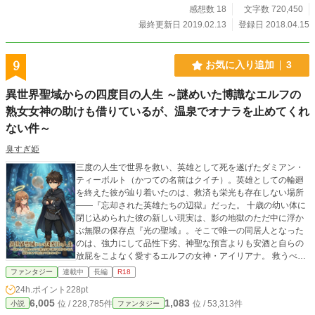
感想数 18
文字数 720,450
最終更新日 2019.02.13
登録日 2018.04.15
9
お気に入り追加
3
異世界聖域からの四度目の人生 ～謎めいた博識なエルフの
熟女女神の助けも借りているが、温泉でオナラを止めてくれ
ない件～
臭すぎ姫
三度の人生で世界を救い、英雄として死を遂げたダミアン・
ティーボルト（かつての名前はクイチ）。英雄としての輪廻
を終えた彼が辿り着いたのは、救済も栄光も存在しない場所
――『忘却された英雄たちの辺獄』だった。 十歳の幼い体に
閉じ込められた彼の新しい現実は、影の地獄のただ中に浮か
ぶ無限の保存点『光の聖域』。そこで唯一の同居人となった
のは、強力にして品性下劣、神聖な預言よりも安酒と自らの
放屁をこよなく愛するエルフの女神・アイリアナ。 救うべき
世界もなく、解放してくれるはずの決定的な死もない。 この
ファンタジー
連載中
長編
R18
永遠の迷宮で、無恥な女神と共に世界の理を解き明かし、無
24h.ポイント
228pt
限の可能性を模索する英雄の歩みを見届けよ。 四度目の異世
6,005
1,083
位 / 228,785件
位 / 53,313件
小説
ファンタジー
界において、栄光など何の意味も持たない。 唯一確かなもの