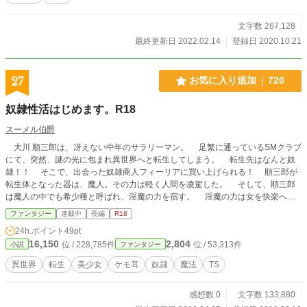
文字数 267,128
最終更新日 2022.02.14
登録日 2020.10.21
27
お気に入り追加
720
奴隷性活はじめます。R18
スーメル伯爵
大川 順三郎は、冴えない中年のサラリーマン。 足繁に通っているSMクラブ
にて、突然、謎の光に包まれ異世界へと転生してしまう。 転生先はなんと奴
隷！！ そこで、出会った奴隷商人フィーリアに買い上げられる！ 順三郎が
転生体となった器は、魔人。その力は軽く人間を凌駕した。 そして、順三郎
は魔人の中でも希少種と呼ばれ、淫魔の力を宿す。 淫魔の力は女を快楽へ誘
う……。 その能力に目を付けた、フィーリアは順三郎の力を使い性奴隷を作
ファンタジー
連載中
長編
R18
り上げて王侯貴族や豪商などに売り、富と名声を手に入れることが目的。 ま
24h.ポイント
49pt
た、順三郎も己れの欲に殉じる男！！！ これから出会う、いく数多の女
16,150
2,804
位 / 228,785件
位 / 53,313件
小説
ファンタジー
を…………。 がっつりエロ描写あります。苦手な方はご容赦下さい。 ノク
ターンノベルズに投稿していたものを大幅に改稿、修正し、投稿しております。
異世界
転生
美少女
ケモ耳
奴隷
魔法
TS
感想数 0
文字数 133,880