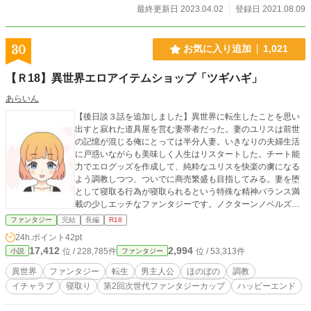
した今の自分の意識としてが「経験なし」なのに、体はすで
最終更新日 2023.04.02
登録日 2021.08.09
に快楽の虜になっている。「処女をロマンチックに散らして
もらう」ことが夢で、それが崩れ去ったことに困惑をするカ
サブランカだったが、さらにもう1つ懸念事項があった。 そ
30
お気に入り追加
1,021
れは、このTL小説にとってカサブランカはヒロインではな
く、ヒロインの恋路を邪魔する悪役令嬢だった……。 ＜注意
【Ｒ18】異世界エロアイテムショップ「ツギハギ」
事項＞ ・好き嫌い本当に分かれる作品となってしまいまし
た……とほほ ・登場人物みなさんハードモード中。どうすれ
あらいん
ば全員をハッピーエンドにできるか、作者は本気で悩んでま
【後日談３話を追加しました】異世界に転生したことを思い
す……。 ・短文で更新してます（400字〜1500字） ・エロ描
出すと寂れた道具屋を営む妻帯者だった。妻のユリスは前世
写があるところは「※」の印つけました ・スマホでさくっと
の記憶が混じる俺にとっては半分人妻。いきなりの夫婦生活
読めるものを目指して書いてます ・冒頭からエッチしてます
に戸惑いながらも美味しく人生はリスタートした。チート能
・登場人物紹介を読むと、現在の最新話の進行状況がわかる
力でエログッズを作成して、純粋なユリスを快楽の虜になる
ようになっています ・ミステリー要素、謎解き要素ありで
よう調教しつつ、ついでに商売繁盛も目指してみる。妻を堕
す。伏線あちこち敷いてます ＜表紙絵について＞ イラストレ
として寝取る行為が寝取られるという特殊な精神バランス満
ーターの「帳カオル」様に、この作品の表紙絵を描いていた
載の少しエッチなファンタジーです。ノクターンノベルズで
だきました。
も掲載中。最新話はノクタでどうぞ。
ファンタジー
完結
長編
R18
24h.ポイント
42pt
17,412
2,994
位 / 228,785件
位 / 53,313件
小説
ファンタジー
異世界
ファンタジー
転生
男主人公
ほのぼの
調教
イチャラブ
寝取り
第2回次世代ファンタジーカップ
ハッピーエンド