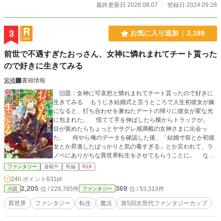
最終更新日 2026.08.07
登録日 2024.09.28
3
お気に入り追加
2,189
前世で不遇すぎたおっさん、女神に憐れまれてチート貰った
ので好きに生きてみる
紫楼
書籍情報
旧題：女神に可哀想と憐れまれてチート貰ったので好きに
生きてみる もうじき結婚式と言うところで人生初彼女が嫁
になると、打ち合わせを兼ねたデートの帰りに彼女が変な光
に包まれた。 慌てて手を伸ばしたら横からトラックが。
目が覚めたらちょっとヤサグレ感満載の女神さまに出会っ
た。 何やら俺のデータを確認した後、「結婚寸前とか初彼
女とか昇進したばっかりと気の毒すぎる」とか言われて、ラ
ノベにありがちな異世界転生をさせてもらうことに。 なん
でも言えって言われたので、外見とか欲しい物を全て悩みに
ファンタジー
連載中
長編
R18
悩んで決めていると「お前めんどくさいやつだな」って呆れ
24h.ポイント
631pt
られた。 だけど、俺の呟きや頭の中を鑑みて良い感じにカ
2,205
369
位 / 228,785件
位 / 53,313件
小説
ファンタジー
スタマイズされて、いざ転生。 さて、どう楽しもうか？
わりと人生不遇だったオッさんが理想(偏った)モリモリなチー
異世界
ファンタジー
転生
魔法
第5回次世代ファンタジーカップ
トでおもしろ楽しく好きに遊んで暮らすだけのお話。 中味
オッさんで趣味が偏っているので、昔過ぎるネタや下ネタも