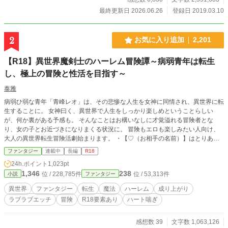
生によりミヅキやシルバ達を可愛らしく描いて頂きました。
最終更新日 2026.06.26
登録日 2019.03.10
2021.3.2 コミカライズのコメントで「銀」のその後がどうな
ったのかとの意見が多かったので…前に投稿してカットにな
った部分を公開します。人物紹介の下に投稿されていると思
2
お気に入り追加
2,201
うので気になる方は見てください。
【R18】異世界魔剣士のハーレム冒険譚～病弱青年は転生
し、極上の冒険と性活を目指す～
泰雅
病弱ひ弱な青年「青峰レオ」は、その悲惨な人生を女神に同情され、異世界に転
生することに。 女神曰く、異世界で人生をしっかり楽しめということらしい
が、何か裏がある予感も。 そんなことはお構いなしに才覚溢れる冒険者とな
り、女の子とお近づきになりまくる状況に。 冒険もエロも楽しみたい人向け、
大人の異世界転生冒険活劇始まります。 ・【♡（お相手の名前）】はとりあえ
ずエロイことしています。悪しからず。 ※この物語はフィクションです。実在
ファンタジー
連載中
長編
R18
の人物・団体・思想・名称などとは一切関係ありません。 ※この物語は、法
24h.ポイント
1,023pt
律・法令に反する行為を容認・推奨するものではありません ※この物語のえち
1,346
238
位 / 228,785件
位 / 53,313件
小説
ファンタジー
ちなシーンがある登場人物は全員18歳以上の設定です。
異世界
ファンタジー
転生
魔法
ハーレム
成り上がり
ラブラブエッチ
冒険
R18要素あり
ハート喘ぎ
感想数 39
文字数 1,063,126