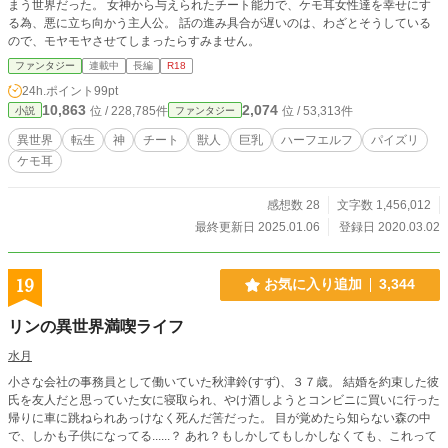
まう世界だった。 女神から与えられたチート能力で、ケモ耳女性達を幸せにす
る為、悪に立ち向かう主人公。 話の進み具合が遅いのは、わざとそうしている
ので、モヤモヤさせてしまったらすみません。
ファンタジー
連載中
長編
R18
24h.ポイント
99pt
10,863
2,074
位 / 228,785件
位 / 53,313件
小説
ファンタジー
異世界
転生
神
チート
獣人
巨乳
ハーフエルフ
パイズリ
ケモ耳
感想数 28
文字数 1,456,012
最終更新日 2025.01.06
登録日 2020.03.02
19
お気に入り追加
3,344
リンの異世界満喫ライフ
水月
小さな会社の事務員として働いていた秋津鈴(すず)、３７歳。 結婚を約束した彼
氏を友人だと思っていた女に寝取られ、やけ酒しようとコンビニに買いに行った
帰りに車に跳ねられあっけなく死んだ筈だった。 目が覚めたら知らない森の中
で、しかも子供になってる......？ あれ？もしかしてもしかしなくても、これって