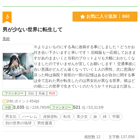
5
お気に入り追加
860
男が少ない世界に転生して
美鈴
※よりよいものにする為に改稿する事にしました！どうかお
付き合い下さいますと幸いです！ 旧稿版も一応残しておきま
すがあのままいくと当初のプロットよりも大幅におかしくな
りましたのですいませんが宜しくお願いします！ 交通事故に
合い意識がどんどん遠くなっていく１人の男性。次に意識が
戻った時は病院？前世の一部の記憶はあるが自分に関する事
は全て忘れた男が転生したのは男女比が異なる世界。彼はど
の様にこの世界で生きていくのだろうか？それはまだ誰も知
らないお話。
ファンタジー
完結
長編
R18
24h.ポイント
454pt
3,035
521
位 / 228,785件
位 / 53,313件
小説
ファンタジー
男女比
ハーレム
貞操逆転
転生
美少女
妹
姉
学園
別の世界の地球
男性優遇
感想数 12
文字数 137,056