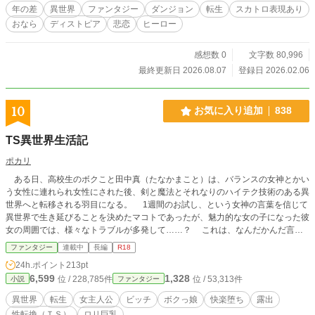
は、温泉の熱さと、酒とガスの臭いが漂う隠居生活の中で正
年の差
異世界
ファンタジー
ダンジョン
転生
スカトロ表現あり
気を保とうとする――不毛で、それでいて愛おしい日々だけ
おなら
ディストピア
悲恋
ヒーロー
なのだ。 ノクターンノベルズ：https://novel18.syosetu.com/n
3640lu/
感想数 0
文字数 80,996
最終更新日 2026.08.07
登録日 2026.02.06
10
お気に入り追加
838
TS異世界生活記
ポカリ
ある日、高校生のボクこと田中真（たなかまこと）は、バランスの女神とかい
う女性に連れられ女性にされた後、剣と魔法とそれなりのハイテク技術のある異
世界へと転移される羽目になる。 1週間のお試し、という女神の言葉を信じて
異世界で生き延びることを決めたマコトであったが、魅力的な女の子になった彼
女の周囲では、様々なトラブルが多発して……？ これは、なんだかんだ言い
ながら女の子の快楽におぼれていく1人の男の異世界での生活を記した物語であ
ファンタジー
連載中
長編
R18
る。 ※ノクターンノベルズで掲載していた作品で、アカウント削除された際に
24h.ポイント
213pt
最初期のデータが紛失してしまっていたのですが、以前にこの作品を読んでくだ
6,599
1,328
位 / 228,785件
位 / 53,313件
小説
ファンタジー
さっていた方から投稿した作品のデータを頂けたことで再び投稿出来るようにな
りました。 データ提供してくださった方、本当にありがとうございます。 そち
異世界
転生
女主人公
ビッチ
ボクっ娘
快楽堕ち
露出
らで感想の返信は出来ませんが、本当に感謝しています。
性転換（ＴＳ）
ロリ巨乳