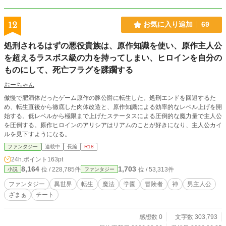
12
お気に入り追加
69
処刑されるはずの悪役貴族は、原作知識を使い、原作主人公
を超えるラスボス級の力を持ってしまい、ヒロインを自分の
ものにして、死亡フラグを蹂躙する
おーちゃん
傲慢で肥満体だったゲーム原作の豚公爵に転生した。処刑エンドを回避するた
め、転生直後から徹底した肉体改造と、原作知識による効率的なレベル上げを開
始する。低レベルから極限まで上げたステータスによる圧倒的な魔力量で主人公
を圧倒する。原作ヒロインのアリシアはリアムのことが好きになり、主人公カイ
ルを見下すようになる。
ファンタジー
連載中
長編
R18
24h.ポイント
163pt
8,164
1,703
位 / 228,785件
位 / 53,313件
小説
ファンタジー
ファンタジー
異世界
転生
魔法
学園
冒険者
神
男主人公
ざまぁ
チート
感想数 0
文字数 303,793