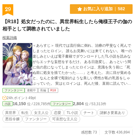
29
お気に入り追加
582
【R18】処女だったのに、異世界転生したら俺様王子の伽の
相手として調教されていました
桜葉詩織
＜あらすじ＞ 現代では流行病に倒れ、治療の甲斐なく死んで
しまったヒロイン。 誰もお見舞いには来てくれない。 唯一の
楽しみといえば電子書籍でダウンロードしたTL小説を読みな
がらエッチな妄想をするだけ。 ある日急変し、あっという間
に虫の息になってしまったヒロインは、意識を失う前に「死
ぬ前に処女を捨てたかった……」と考えた。 次に目が覚める
と、なんと全裸で彫刻のような美しい男性が私の乳首をしゃ
ぶっていた。 実はヒロインは、死んだ後、直前に読んでいた
TL小説の舞台でもある、異世界アルストメリー国に「貴族令
ファンタジー
連載中
長編
R18
嬢・カサブランカ」として転生していたのだ。 アルストメリ
24h.ポイント
49pt
ーは、魔法が存在している国。 男女がまぐわうことで、より
16,150
2,804
位 / 228,785件
位 / 53,313件
小説
ファンタジー
魔力を高めることができるため、特に魔力を必要とする王族
は、魔力の相性がいい女性と毎晩のようにベッドを共にし、
異世界
転生
女主人公
恋愛
TL小説
チート
謎解き要素あり
力を蓄えておくことが義務の１つだった。 カサブランカは、
悪役令嬢
ファンタジー
可哀想な主人公
この国の第１王子であるエディの伽のパートナーとして、16
歳の誕生日を迎えてから毎晩のようにエディと交わうことが
責務となっていて、城にほぼ監禁状態。 前世の記憶を取り戻
感想数 73
文字数 436,894