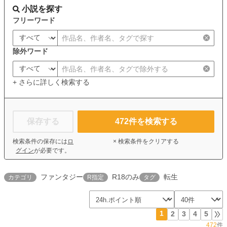
小説を探す
フリーワード
除外ワード
+ さらに詳しく検索する
保存する
472
件を検索する
検索条件の保存には
ロ
× 検索条件をクリアする
グイン
が必要です。
ファンタジー
R18のみ
転生
カテゴリ
R指定
タグ
1
2
3
4
5
472
件