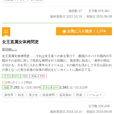
感想数 37
文字数 676,361
最終更新日 2022.10.19
登録日 2020.06.08
11
お気に入り追加
1,774
女王直属女体拷問吏
那羽都レン
女王直属女体拷問吏……それは女王直々の命を受けて、敵国のスパイや国内の不
穏分子の女性に対して性的な拷問を行う役職だ。 異世界に転生し「相手の弱点
が分かる」力を手に入れた青年セオドールは、その能力を活かして今日も囚われ
の身となった美少女達の女体の弱点をピンポイントに責め立てる。
ファンタジー
完結
長編
R18
24h.ポイント
198pt
7,281
1,581
位 / 228,785件
位 / 53,313件
小説
ファンタジー
異世界
転生
美少女
快楽拷問
器具責め
拘束
ハーレム？
文字数 104,248
最終更新日 2016.10.10
登録日 2016.09.09