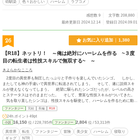
幼馴染
色々おかしい
ハーレム
ラブコメ
感想数 9
文字数 208,880
最終更新日 2024.12.14
登録日 2024.09.01
26
お気に入り追加
1,380
【R18】ネットリ！ ～俺は絶対にハーレムを作る ~３度
目の転生者は性技スキルで無双する~ ～
きよらかなこころ
2度目の異世界も制圧したっぷりと子作りを楽しんでいたシンゴ。 しかし、
またしても神の手違いで異世界に転送されてしまう。 そして、遂に説得スキ
ルが使えなくなってしまう。 絶望に駆られたシンゴだったが、レベルの高さ
とステータスはそのままだった。 そして、豊富な性技スキルがついてきた。
気を取り直したシンゴは、性技スキルを駆使して、ハーレムを作るために動き
出すのであった。
ファンタジー
完結
長編
R18
24h.ポイント
49pt
16,150
2,804
位 / 228,785件
位 / 53,313件
小説
ファンタジー
異世界
転生
ファンタジー
冒険
美少女
ハーレム
寝取り
ギャグ
NTR