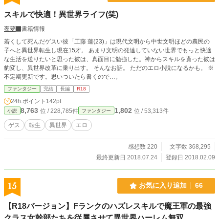
スキルで快適！異世界ライフ(笑)
夜夢
書籍情報
若くして死んだゲスい彼「工藤 蓮(23)」は現代文明から中世文明ほどの農民の
子へと異世界転生し現在15才。 あまり文明の発達していない世界でもっと快適
な生活を送りたいと思った彼は、真面目に勉強した。神からスキルを貰った彼は
豹変し、異世界改革に乗り出す。 そんなお話。 ただのエロ小説になるかも。 ※
不定期更新です。思いついたら書くので…。
ファンタジー
完結
長編
R18
24h.ポイント
142pt
8,763
1,802
位 / 228,785件
位 / 53,313件
小説
ファンタジー
ゲス
転生
異世界
エロ
感想数 220
文字数 368,295
最終更新日 2018.07.24
登録日 2018.02.09
15
お気に入り追加
66
【R18バージョン】Fランクのハズレスキルで魔王軍の最強
クラス女幹部たちを従属させて異世界ハーレム無双