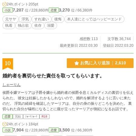
24h.ポイント
205pt
7,207
3,270
位 / 228,860件
位 / 66,380件
小説
恋愛
元サヤ
浮気
すれ違い
後悔
本人達にとってはハッピーエンド
執着
独占欲
依存
溺愛
感想数 113
文字数 36,744
最終更新日 2022.03.30
登録日 2022.03.20
10
お気に入り追加
2,610
婚約者を裏切らせた責任を取ってもらいます。
しゃーりん
侯爵令嬢マーリアは子爵令嬢から婚約者の侯爵令息ミカルディスの裏切りを伝え
られた。 彼女は妊娠したかもしれないので、婚約を解消するように言いに来た
のだ。 浮気の経緯を確認したマーリアは、自分の身の振りどころを決めた。 裏
切られた自分が犠牲になることに腹が立ったマーリアが側妃になるお話です。
恋愛
完結
ｼｮｰﾄｼｮｰﾄ
R18
24h.ポイント
184pt
7,904
3,500
位 / 228,860件
位 / 66,380件
小説
恋愛