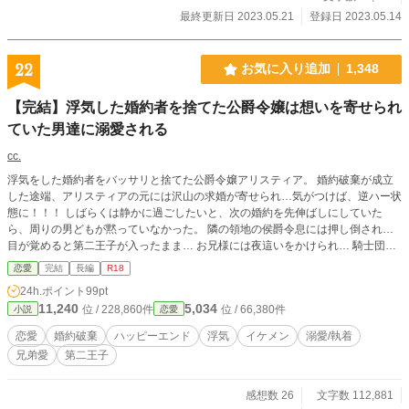
最終更新日 2023.05.21
登録日 2023.05.14
22
お気に入り追加
1,348
【完結】浮気した婚約者を捨てた公爵令嬢は想いを寄せられ
ていた男達に溺愛される
cc.
浮気をした婚約者をバッサリと捨てた公爵令嬢アリスティア。 婚約破棄が成立
した途端、アリスティアの元には沢山の求婚が寄せられ…気がつけば、逆ハー状
態に！！！ しばらくは静かに過ごしたいと、次の婚約を先伸ばしにしていた
ら、周りの男どもが黙っていなかった。 隣の領地の侯爵令息には押し倒され…
目が覚めると第二王子が入ったまま… お兄様には夜這いをかけられ… 騎士団長
令息には授業中に… 王太子殿下の近衛には馬車の中で… 次の婚約者はいったい
恋愛
完結
長編
R18
誰か！？
24h.ポイント
99pt
11,240
5,034
位 / 228,860件
位 / 66,380件
小説
恋愛
恋愛
婚約破棄
ハッピーエンド
浮気
イケメン
溺愛/執着
兄弟愛
第二王子
感想数 26
文字数 112,881