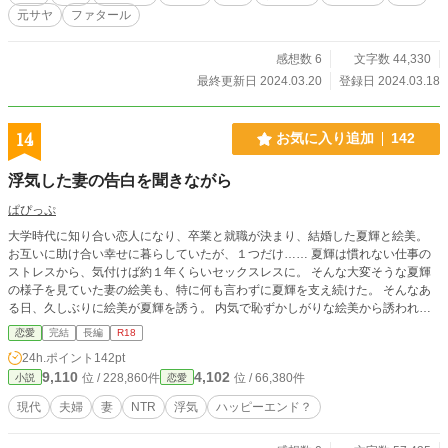
元サヤ
ファタール
感想数 6
文字数 44,330
最終更新日 2024.03.20
登録日 2024.03.18
14
お気に入り追加
142
浮気した妻の告白を聞きながら
ぱぴっぷ
大学時代に知り合い恋人になり、卒業と就職が決まり、結婚した夏輝と絵美。
お互いに助け合い幸せに暮らしていたが、１つだけ…… 夏輝は慣れない仕事の
ストレスから、気付けば約１年くらいセックスレスに。 そんな大変そうな夏輝
の様子を見ていた妻の絵美も、特に何も言わずに夏輝を支え続けた。 そんなあ
る日、久しぶりに絵美が夏輝を誘う。 内気で恥ずかしがりな絵美から誘われた
夏輝は驚きながらも誘いを受けるが、しかしその夜、セックスに淡白だったはず
恋愛
完結
長編
R18
の絵美の様子が変だと気付く。 そして絵美から告げられた驚きの事実…… 浮気
24h.ポイント
142pt
をしたと言う妻とその話を聞かされ怒りながらも興奮してしまう夫、そんな歪ん
9,110
4,102
位 / 228,860件
位 / 66,380件
小説
恋愛
だ夫婦生活の行き着く先は…… ※この作品はNTRがメインなので苦手な方はご
注意下さい。 一応ハッピーエンドになる予定です。 ※ノクターンノベルズにも
現代
夫婦
妻
NTR
浮気
ハッピーエンド？
投稿しています