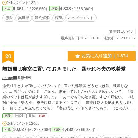
24h.ポイント
127pt
9,661
4,338
位 / 228,860件
位 / 66,380件
小説
恋愛
恋愛
異世界
婚約解消
浮気
ハッピーエンド
文字数 10,740
最終更新日 2023.03.18
登録日 2023.03.17
20
お気に入り追加
1,374
離婚届は寝室に置いておきました。暴かれる夫の執着愛
abang
書籍情報
浮気相手と夫が"致していた"ベッドに置いた離婚届 どうせ夫は私に執着しな
い……筈だったのに？ 「ごめん、嫉妬して欲しかったんだ離婚しないで」 「夫
婦のベッドは度が越えすぎなの」 「あーでもその泣き顔、すごく可愛い」 （絶
対に実家に帰ろう） ※夫は稀に見るドクズです 「貴族は愛人を抱える人も多い
し、目くじらを立てなくても」 「妻と眠るベッドでされても？」 （この人も夫
と寝たこと知ってるんだからね）
恋愛
連載中
長編
R18
24h.ポイント
120pt
10,027
4,482
位 / 228,860件
位 / 66,380件
小説
恋愛