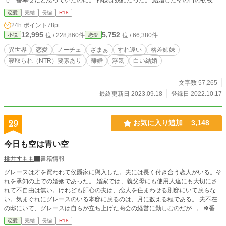
初恋の夫から言われたのは、 愛する人がいるから白い結婚でーーと。 おまけ
恋愛
完結
長編
R18
に、その愛する人は私が良く知る人物だった。 だから、私は人生最大の賭けに
24h.ポイント
78pt
出ることにした。 自分の命を賭けた復讐しようと計画し実行することになるの
12,995
5,752
位 / 228,860件
位 / 66,380件
小説
恋愛
だが？！ この物語は、ずっと無価値だと思い込んでいた主人公が 人生をやり直
すべく自分の価値を取り戻して幸せになるまでの物語です♪ ＊誤字脱字多数ある
異世界
恋愛
ノーチェ
ざまぁ
すれ違い
格差姉妹
かと思います。 ＊初心者につき表現稚拙ですので温かく見守ってくださいませ
寝取られ（NTR）要素あり
離婚
浮気
白い結婚
＊ゆるふわ設定です
文字数 57,265
最終更新日 2023.09.18
登録日 2022.10.17
29
お気に入り追加
3,148
今日も空は青い空
桃井すもも
書籍情報
グレースは才を買われて侯爵家に輿入した。夫には長く付き合う恋人がいる。そ
れを承知の上での婚姻であった。 婚家では、義父母にも使用人達にも大切にさ
れて不自由は無い。けれども肝心の夫は、恋人を住まわせる別邸にいて戻らな
い。気まぐれにグレースのいる本邸に戻るのは、月に数える程である。 夫不在
の邸にいて、グレースは自らが立ち上げた商会の経営に勤しむのだが...。 ❇番外
編完結致しました。 加筆に伴い全体的な微修正を致しております。 その際、沢
恋愛
完結
長編
R18