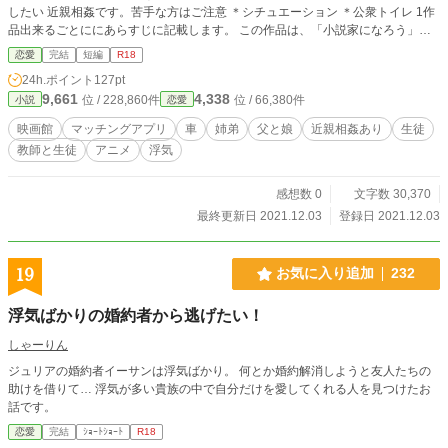
したい 近親相姦です。苦手な方はご注意 ＊シチュエーション ＊公衆トイレ 1作
品出来るごとににあらすじに記載します。 この作品は、「小説家になろう」に
も掲載しております。
恋愛
完結
短編
R18
24h.ポイント
127pt
9,661
4,338
位 / 228,860件
位 / 66,380件
小説
恋愛
映画館
マッチングアプリ
車
姉弟
父と娘
近親相姦あり
生徒
教師と生徒
アニメ
浮気
感想数 0
文字数 30,370
最終更新日 2021.12.03
登録日 2021.12.03
19
お気に入り追加
232
浮気ばかりの婚約者から逃げたい！
しゃーりん
ジュリアの婚約者イーサンは浮気ばかり。 何とか婚約解消しようと友人たちの
助けを借りて… 浮気が多い貴族の中で自分だけを愛してくれる人を見つけたお
話です。
恋愛
完結
ｼｮｰﾄｼｮｰﾄ
R18