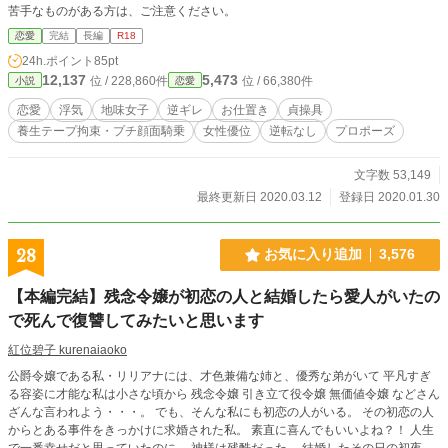
苦手なものがある方は、ご注意ください。
恋愛
完結
長編
R18
24h.ポイント
85pt
12,137
5,473
位 / 228,860件
位 / 66,380件
小説
恋愛
恋愛
浮気
地味女子
逆ギレ
お仕置き
貞操具
養生テープ拘束・プチ顔面騎乗
女性優位
逆転なし
プロポーズ
文字数 53,149
最終更新日 2020.03.12
登録日 2020.01.30
28
お気に入り追加
3,576
【本編完結】残念令嬢が初恋の人と結婚したら愛人がいたの
で死んで復讐してみたいと思います
紅位碧子 kurenaiaoko
公爵令嬢である私・リリアナには、才色兼備な姉と、優秀な弟がいて 平凡すぎ
る容姿に才能な私は小さな頃から 残念令嬢 引き立て役令嬢 無価値令嬢 などさん
ざんな言われよう・・・。 でも、そんな私にも初恋の人がいる。 その初恋の人
からとある事件をきっかけに求婚された私。 素直に喜んでもいいよね？！ 人生
で一番幸せだと思っていたのに。 神様は残酷だった。 結婚したその日の初夜。