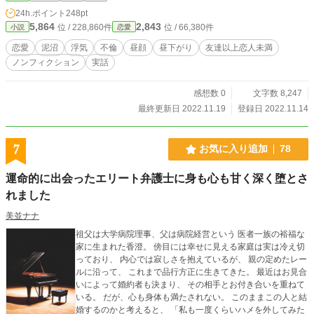
24h.ポイント
248pt
5,864
2,843
位 / 228,860件
位 / 66,380件
小説
恋愛
恋愛
泥沼
浮気
不倫
昼顔
昼下がり
友達以上恋人未満
ノンフィクション
実話
感想数 0
文字数 8,247
最終更新日 2022.11.19
登録日 2022.11.14
7
お気に入り追加
78
運命的に出会ったエリート弁護士に身も心も甘く深く堕とさ
れました
美並ナナ
祖父は大学病院理事、父は病院経営という 医者一族の裕福な
家に生まれた香澄。 傍目には幸せに見える家庭は実は冷え切
っており、 内心では寂しさを抱えているが、 親の定めたレー
ルに沿って、 これまで品行方正に生きてきた。 最近はお見合
いによって婚約者も決まり、 その相手とお付き合いを重ねて
いる。 だが、心も身体も満たされない。 このままこの人と結
婚するのかと考えると、 「私も一度くらいハメを外してみた