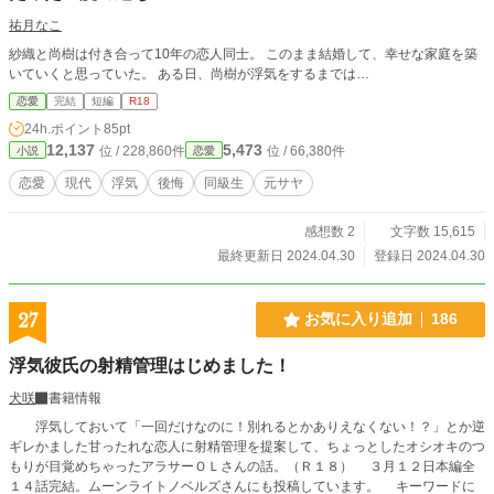
祐月なこ
紗織と尚樹は付き合って10年の恋人同士。 このまま結婚して、幸せな家庭を築
いていくと思っていた。 ある日、尚樹が浮気をするまでは…
恋愛
完結
短編
R18
24h.ポイント
85pt
12,137
5,473
位 / 228,860件
位 / 66,380件
小説
恋愛
恋愛
現代
浮気
後悔
同級生
元サヤ
感想数 2
文字数 15,615
最終更新日 2024.04.30
登録日 2024.04.30
27
お気に入り追加
186
浮気彼氏の射精管理はじめました！
犬咲
書籍情報
浮気しておいて「一回だけなのに！別れるとかありえなくない！？」とか逆
ギレかました甘ったれな恋人に射精管理を提案して、ちょっとしたオシオキのつ
もりが目覚めちゃったアラサーＯＬさんの話。（Ｒ１８） ３月１２日本編全
１４話完結。ムーンライトノベルズさんにも投稿しています。 キーワードに