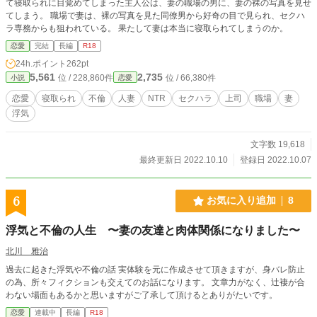
て寝取られに目覚めてしまった主人公は、妻の職場の男に、妻の裸の写真を見せ
てしまう。 職場で妻は、裸の写真を見た同僚男から好奇の目で見られ、セクハ
ラ専務からも狙われている。 果たして妻は本当に寝取られてしまうのか。
恋愛
完結
長編
R18
24h.ポイント
262pt
5,561
2,735
位 / 228,860件
位 / 66,380件
小説
恋愛
恋愛
寝取られ
不倫
人妻
NTR
セクハラ
上司
職場
妻
浮気
文字数 19,618
最終更新日 2022.10.10
登録日 2022.10.07
6
お気に入り追加
8
浮気と不倫の人生 〜妻の友達と肉体関係になりました〜
北川 雅治
過去に起きた浮気や不倫の話 実体験を元に作成させて頂きますが、身バレ防止
の為、所々フィクションも交えてのお話になります。 文章力がなく、辻褄が合
わない場面もあるかと思いますがご了承して頂けるとありがたいです。
恋愛
連載中
長編
R18