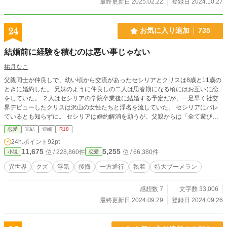
最終更新日 2025.02.22
登録日 2024.10.27
24
お気に入り追加
735
結婚前に経験を積むのは悪い事じゃない
祐月なこ
父親同士が仲良しで、幼い頃から交流があったセシリアとクリスは8歳と11歳の
ときに婚約した。 兄妹のように仲良しの二人は思春期になる頃にはお互いに恋
をしていた。 ２人はセシリアの学院卒業後に結婚する予定だが、一足早く社交
界デビューしたクリスは沢山の女性たちと浮名を流していた。 セシリアにバレ
ているとも知らずに。 セシリアは婚約解消を願うが、父親からは「全て遊びだ
から大目に見てほしい」「結婚前に経験を積むのは悪いことじゃない」と言われ
恋愛
完結
短編
R18
てしまう。 その言葉を聞いて、セシリアはクリスへの思いを捨てることにした
24h.ポイント
92pt
のだった。 ※若気の至りで浮気三昧のクズだったヒーローが、大好きなヒロイ
11,675
5,255
位 / 228,860件
位 / 66,380件
小説
恋愛
ンに精神的に見切りを付けられ、後に特大ブーメランをくらいながら必死でヒロ
インに愛を伝え続ける話です。 ※他サイトからの転載です。
異世界
クズ
浮気
後悔
一方通行
執着
特大ブーメラン
感想数 7
文字数 33,006
最終更新日 2024.09.29
登録日 2024.09.26