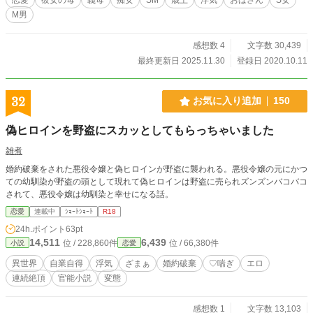
M男
感想数 4
文字数 30,439
最終更新日 2025.11.30
登録日 2020.10.11
32
お気に入り追加
150
偽ヒロインを野盗にスカッとしてもらっちゃいました
雑煮
婚約破棄をされた悪役令嬢と偽ヒロインが野盗に襲われる。悪役令嬢の元にかつ
ての幼馴染が野盗の頭として現れて偽ヒロインは野盗に売られズンズンバコバコ
されて、悪役令嬢は幼馴染と幸せになる話。
恋愛
連載中
ｼｮｰﾄｼｮｰﾄ
R18
24h.ポイント
63pt
14,511
6,439
位 / 228,860件
位 / 66,380件
小説
恋愛
異世界
自業自得
浮気
ざまぁ
婚約破棄
♡喘ぎ
エロ
連続絶頂
官能小説
変態
感想数 1
文字数 13,103