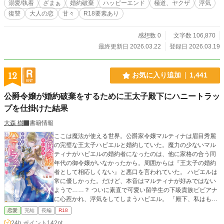
溺愛/執着
ざまぁ
婚約破棄
ハッピーエンド
極道、ヤクザ
浮気
写を含みます。
復讐
大人の恋
甘々
R18要素あり
感想数 0
文字数 106,870
最終更新日 2026.03.22
登録日 2026.03.19
12
お気に入り追加
1,441
公爵令嬢が婚約破棄をするために王太子殿下にハニートラッ
プを仕掛けた結果
大森 樹
書籍情報
ここは魔法が使える世界。公爵家令嬢マルティナは眉目秀麗
の完璧な王太子ハビエルと婚約していた。魔力の少ないマル
ティナがハビエルの婚約者になったのは、他に家格の合う同
年代の御令嬢がいなかったから。周囲からは『王太子の婚約
者として相応しくない』と悪口を言われていた。 ハビエルは
常に優しかった。だけど、本音はマルティナが好みではない
ようで……？ ついに素直で可愛い留学生の下級貴族ビビアナ
に心惹かれ、浮気をしてしまうハビエル。 「殿下、私はもう
あなた様の顔も見たくありません」 マルティナとハビエルの
恋愛
完結
長編
R18
運命は⁉︎ ★番外編を2/6〜から追加しています。秘密のデート
24h.ポイント
142pt