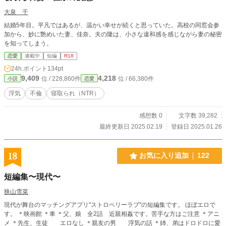
大泉 千
結婚5年目。平凡ではあるが、温かい幸せが続くと思っていた。高校の同窓会参
加から、妙に艶めいた妻、佳奈。夫の隆は、小さな違和感を感じながら妻の秘密
を知ってしまう。
恋愛
連載中
短編
R18
24h.ポイント
134pt
9,409
4,218
位 / 228,860件
位 / 66,380件
小説
恋愛
浮気
不倫
寝取られ（NTR）
感想数 0
文字数 39,282
最終更新日 2025.02.19
登録日 2025.01.26
18
お気に入り追加
122
短編集〜現代〜
狭山雪菜
現代が舞台のマッチングアプリ"ストロベリーラブ"の短編集です。 ほぼエロで
す。 ＊映画館 ＊車 ＊父、娘 全2話 近親相姦です。苦手な方はご注意 ＊アニ
メ ＊先生、生徒 エロなし ＊親友の男 浮気の話 ＊姉、弟はドロドロに愛