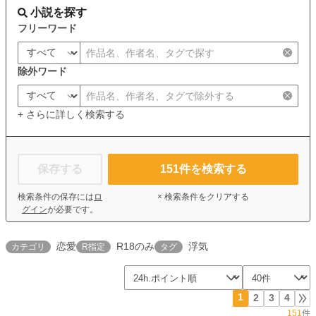
小説を探す
フリーワード
除外ワード
+ さらに詳しく検索する
保存する
151
件を検索する
検索条件の保存には
ロ
× 検索条件をクリアする
グイン
が必要です。
恋愛
R18のみ
浮気
カテゴリ
R指定
タグ
1
2
3
4
151
件