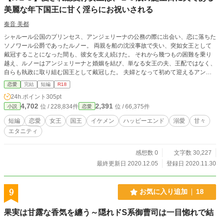
美麗な年下国王に甘く淫らにお祝いされる
奏音 美都
シャルール公国のプリンセス、アンジェリーナの公務の際に出会い、恋に落ちた
ソノワール公爵であったルノー。 両親を船の沈没事故で失い、突如女王として
戴冠することになった間も、彼女を支え続けた。 それから幾つもの困難を乗り
越え、ルノーはアンジェリーナと婚姻を結び、単なる女王の夫、王配ではなく、
自らも執政に取り組む国王として戴冠した。 夫婦となって初めて迎えるアンジ
ェリーナの誕生日。ルノーは彼女を喜ばせようと、画策する。
恋愛
完結
短編
R18
24h.ポイント
305pt
4,702
2,391
位 / 228,834件
位 / 66,375件
小説
恋愛
短編
恋愛
女王
国王
イケメン
ハッピーエンド
溺愛
甘々
エタニティ
感想数 0
文字数 30,227
最終更新日 2020.12.05
登録日 2020.11.30
9
お気に入り追加
18
果実は甘露な香気を纏う～隠れドS系御曹司は一目惚れで結