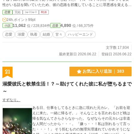
性がいる話を聞いていたため、彼の恋路を邪魔していることに罪悪感を覚える。
そこでティアナは一年だけ彼と結婚生活を送り、そのあと離婚をしようと決める
恋愛
完結
ｼｮｰﾄｼｮｰﾄ
R18
が……。 ※ムーンライトノベルズにも投稿中です。
24h.ポイント
99pt
11,062
4,890
位 / 228,834件
位 / 66,375件
小説
恋愛
恋愛
溺愛
執着
結婚
甘々
ハッピーエンド
文字数 17,934
最終更新日 2026.06.22
登録日 2026.06.22
21
お気に入り追加
383
溺愛彼氏と軟禁生活！？～助けてくれた彼に私が堕ちるまで
～
すずなり。
ある日、仕事をしてるときに急に現れた元カレ。 「お前を迎
えに来た。一緒に帰るぞ。」 そんなことを言われるけど桃は
帰る気なんてさらさらなかった。 なぜならその元カレは非道
な人間だったから・・・。 「嫌っ・・！私は別れるって言っ
た・・・！」 そう拒むものの無理矢理連れていかれそうにな