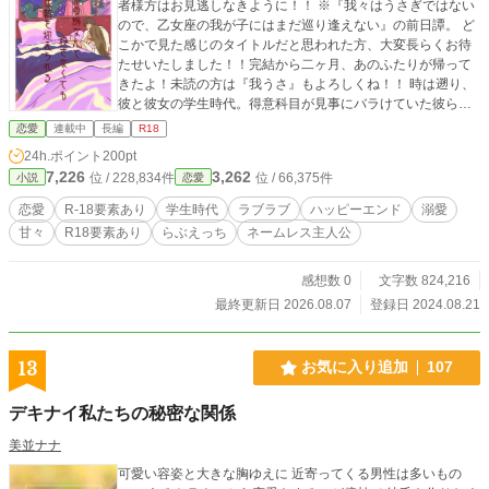
者様方はお見逃しなきように！！ ※『我々はうさぎではない
ので、乙女座の我が子にはまだ巡り逢えない』の前日譚。 ど
こかで見た感じのタイトルだと思われた方、大変長らくお待
たせいたしました！！完結から二ヶ月、あのふたりが帰って
きたよ！未読の方は『我うさ』もよろしくね！！ 時は遡り、
彼と彼女の学生時代。得意科目が見事にバラけていた彼ら
は、試験前になると彼の家で勉強会を開いていたが、特にこ
恋愛
連載中
長編
R18
れといった進展はなく……。 そんなふたりがはじめて結ばれ
24h.ポイント
200pt
るまでのお話です。（予定） 本編では語られることのなかっ
7,226
3,262
位 / 228,834件
位 / 66,375件
小説
恋愛
たエピソードもじゃんじゃん入れるよ！つまりは補完という
わけさ！ もうこんなのHONEYでBUNNYな8/21にUPするし
恋愛
R-18要素あり
学生時代
ラブラブ
ハッピーエンド
溺愛
かなかったよね！ ※規定の年齢に達していない方の閲覧を固
甘々
R18要素あり
らぶえっち
ネームレス主人公
く禁じます。
感想数 0
文字数 824,216
最終更新日 2026.08.07
登録日 2024.08.21
13
お気に入り追加
107
デキナイ私たちの秘密な関係
美並ナナ
可愛い容姿と大きな胸ゆえに 近寄ってくる男性は多いもの