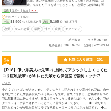
業後、国の研究機関で気象研究員として働く鈴木拓哉、27
歳。充実した日々を過ごしながらも、恋愛からは距離を置い
ていた。高校時代の初恋以降、女性と付き合っても、どこか
恋愛
連載中
短編
R18
冷めた恋愛しかできない。そんな彼の心を十年ぶりに動かし
24h.ポイント
92pt
たのは、職場近くの書店で働く、とある女性だった── (“定期
11,500
5,105
位 / 228,834件
位 / 66,375件
小説
恋愛
試験ゲーム“のスピン・オフになります)。
. ※HP/pixivの再掲です(修整/追記有)。 ※表
恋愛
大人の恋愛
溺愛
甘々
現代
エタニティ
紙にAIを利用しています。 ※R18は*マークを付けています。
感想数 0
文字数 35,249
最終更新日 2026.07.24
登録日 2026.03.14
24
お気に入り追加
251
【R18】儚い系美人の先輩♂に惚れてアタックしまくってた
ロリ巨乳後輩♀がキレた先輩から保健室で強制エッチ♡
どん丸
小さくておっぱいが大きいせいで男の人たちに狙われやすい高校生の花は、自分
を助けてくれた生徒会役員の儚げ美人♂な先輩、雪哉に惚れる。恋愛経験ゼロの
花は毎日雪哉に告白するが、雪哉は困ったように微笑むばかり。そんな中、花が
クラスメイトに告白されているところに雪哉がやってきて……。 ◆一途なロリ
巨乳ヒロインがが見た目だけ儚げな執着ヒーローにモノにされる話です。 ◆タ