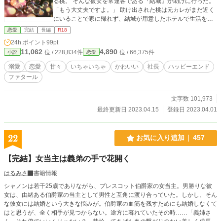
る桃。 そんな彼女を常連客である『結城』が助けに行った。
「もう大丈夫ですよ。」 助け出された桃は元カレがまだ近く
にいることで家に帰れず、結城が用意したホテルで生活をす
ることに。 「ホテル代、時間はかかると思いますけど必ず返
恋愛
完結
長編
R18
済しますから・・・。」 そんな大変な中で会社から言い渡さ
24h.ポイント
99pt
れた『１ヶ月の休養』。 これをチャンスだと思った結城は行
11,062
4,890
位 / 228,834件
位 / 66,375件
小説
恋愛
動にでることに。 「ずっと気になってたんです。俺と・・付
き合ってもらえませんか？」 「へっ！？」 「この１ヶ月で堕
溺愛
恋愛
甘々
いちゃいちゃ
かわいい
社長
ハッピーエンド
としにかかるから・・・覚悟しておいて？」 「！？！？」 ※
ファタール
お話は全て想像の世界のお話です。 ※誤字脱字、表現不足な
ど多々あると思いますがご了承くださいませ。 ※メンタル薄
氷につき、コメントは頂けません。申し訳ありません。 ※た
文字数 101,973
だただ『すずなり。』の世界を楽しんでいただければ幸いに
最終更新日 2023.04.15
登録日 2023.04.01
ございます。
22
お気に入り追加
457
【完結】女当主は義弟の手で花開く
はるみさ
書籍情報
シャノンは若干25歳でありながら、プレスコット伯爵家の女当主。男勝りな彼
女は、由緒ある伯爵家の当主として男性と互角に渡り合っていた。しかし、そん
な彼女には結婚という大きな悩みが。伯爵家の血筋を残すためにも結婚しなくて
はと思うが、全く相手が見つからない。途方に暮れていたその時……「義姉さ