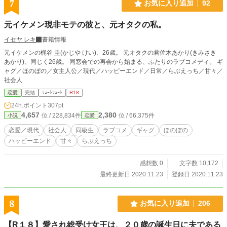
7
お気に入り追加
92
元イケメン現非モテの彼と、元オタクの私。
イセヤ レキ
書籍情報
元イケメンの梶谷 圭(かじや けい)、26歳。 元オタクの君佐木あかり(きみさき
あかり)、同じく26歳。 同窓会での再会から始まる、ふたりのラブコメディ。 ギ
ャグ／ほのぼの／女主人公／現代／ハッピーエンド／日常／らぶえっち／甘々／
社会人
恋愛
完結
ｼｮｰﾄｼｮｰﾄ
R18
24h.ポイント
307pt
4,657
2,380
位 / 228,834件
位 / 66,375件
小説
恋愛
恋愛／現代
社会人
同級生
ラブコメ
ギャグ
ほのぼの
ハッピーエンド
甘々
らぶえっち
感想数 0
文字数 10,172
最終更新日 2020.11.23
登録日 2020.11.23
8
お気に入り追加
206
【R１８】愛され総受け女王は、２０歳の誕生日に夫である