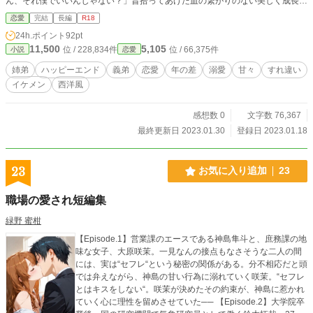
ん、それ僕でいいんじゃない？」昔拾ってあげた血の繋がりのない美しく成長し
た義弟からまさかの提案……！？ 恋に臆病な姉と、一途に義姉を想い続けてき
恋愛
完結
長編
R18
た義弟の大人の恋物語。 ※他サイトにも掲載しています。
24h.ポイント
92pt
11,500
5,105
位 / 228,834件
位 / 66,375件
小説
恋愛
姉弟
ハッピーエンド
義弟
恋愛
年の差
溺愛
甘々
すれ違い
イケメン
西洋風
感想数 0
文字数 76,367
最終更新日 2023.01.30
登録日 2023.01.18
23
お気に入り追加
23
職場の愛され短編集
緑野 蜜柑
【Episode.1】営業課のエースである神島隼斗と、庶務課の地
味な女子、大原咲茉。一見なんの接点もなさそうな二人の間
には、実は“セフレ“という秘密の関係がある。分不相応だと頭
では弁えながら、神島の甘い行為に溺れていく咲茉。“セフレ
とはキスをしない“。咲茉が決めたその約束が、神島に惹かれ
ていく心に理性を留めさせていた── 【Episode.2】大学院卒