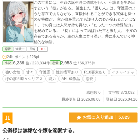
この世界には、生命の誕生時に儀式を行い、守護者を生み出
すという『掟』がある。 誕生した『護り人』は、守護霊のよ
うな存在でありながら、直接触れることができる実体を持つ
のが特徴だ。 主が歳を重ねても護り人の姿が変わることはな
く、その身には人間が持ち得ない「たった一つの特殊能力」
を秘めている。 『掟』によって結ばれた主と護り人。 不変の
存在である者らが、主の人生に寄り添い、共に歩んでいく神
秘的な物語。
恋愛
連載中
長編
R18
24h.ポイント
228pt
6,239
2,958
位 / 228,834件
位 / 66,375件
小説
恋愛
強い女性
甘々
守護霊
性的描写あり
R18要素あり
イチャイチャ
ほのぼの時々シリアス
能力
AI生成作品
恋愛
感想数 0
文字数 373,092
最終更新日 2026.08.08
登録日 2026.04.26
11
お気に入り追加
5,829
公爵様は無垢な令嬢を溺愛する。
くみ