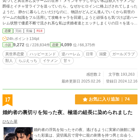
気づくと異世界乙女ゲームの世界！ メインキャラじゃない私は獣人イケメン公
爵様とイチャ甘ライフを送っていたら、なぜかヒロインに格上げされてしまった
ようだ。 静かに暮らしたいだけなのに、物語がどんどん進んでいくから前世の
ゲームの知識をフル活用して攻略キャラを回避しようと頑張るも気づけば逆ハー
レム状態で優柔不断で流され系な私は求婚者達とエッチしまくりの日々を送って
しまう。 異世界溺愛逆ハーレムラブストーリーです。 ※R18要素は初回とepiso
恋愛
完結
長編
R18
de.88以降から一気に多くなります。途中も若干R18かなと思う描写も入りま
24h.ポイント
134pt
す。 基本的にはヒロインはイチャらぶえっちを楽しみますので痛がったりなの
9,272
4,099
位 / 228,834件
位 / 66,375件
小説
恋愛
ど描写はありません。 ゆるふわ設定です。 R18に変更したので最初から投稿し
直しています。
異世界恋愛
ハッピーエンド
逆ハーレム
日常
溺愛
ガールズラブ
獣人
らぶえっち
イケメン
甘々
感想数 2
文字数 193,263
最終更新日 2025.02.26
登録日 2024.12.16
17
お気に入り追加
74
婚約者の裏切りを知った夜、極道の組長に染められました
ひなた翠
婚約者の浮気を知ったその夜、逃げるように実家の旅館に帰
った彩葉は、貸切風呂で背中に龍の刺青を持つ男と出会う。