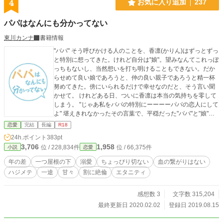
4
お気に入り追加
237
パパはなんにも分かってない
東川カンナ
書籍情報
"パパ" そう呼びかける人のことを、香凛(かりん)はずっとずっ
と特別に想ってきた。けれど自分は"娘"。望みなんてこれっぽ
っちもないし、当然想いを打ち明けることもできない。だか
らせめて良い娘であろうと、仲の良い親子であろうと精一杯
努めてきた。傍にいられるだけで幸せなのだと、そう言い聞
かせて。 けれどある日、ついに香凛は本当の気持ちを零して
しまう。 "じゃあ私をパパの特別にーーーーパパの恋人にして
よ" 堪えきれなかったその言葉で、平穏だった"パパ"と"娘"の
関係はバランスを崩しーーーー ※パパと娘扱いしていま
恋愛
完結
長編
R18
すが両者に実際血縁関係はない設定ですので、本当の禁断も
24h.ポイント
383pt
のではありません
3,706
1,958
位 / 228,834件
位 / 66,375件
小説
恋愛
年の差
一つ屋根の下
溺愛
ちょっぴり切ない
血の繋がりはない
ハジメテ
一途
甘々
割に絶倫
エタニティ
感想数 3
文字数 315,204
最終更新日 2020.02.02
登録日 2019.08.15