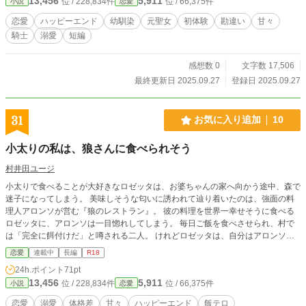
13,456
5,911
位 / 228,834件
位 / 66,375件
小説
恋愛
馴染聖騎士の、鈍感すれ違いラブ。
恋愛
ハッピーエンド
幼馴染
元聖女
初体験
勘違い
甘々
騎士
溺愛
短編
感想数 0
文字数 17,506
最終更新日 2025.09.27
登録日 2025.09.27
31
お気に入り追加
10
小太りの私は、狼さんに食べられそう
村井田ユージ
小太りで食べることが大好きなロゼッタは、お婆ちゃんの家へ向かう途中、森で
迷子になってしまう。 美味しそうな匂いに誘われて辿り着いたのは、強面の料
理人アロンソが営む『狼のレストラン』。 彼の料理を世界一幸せそうに食べる
ロゼッタに、アロンソは一目惚れしてしまう。 毎日ご飯を食べさせられ、村で
は「完全に餌付けだ」と噂される二人。 けれどロゼッタは、自分はアロンソに
釣り合わないと思い込み、ダイエットを始めてしまい──。 ぽっちゃり赤ずきん
恋愛
連載中
長編
R18
と優しい狼さんが紡ぐ、甘くて少しえっちな溺愛ラブストーリー。
24h.ポイント
71pt
13,456
5,911
位 / 228,834件
位 / 66,375件
小説
恋愛
恋愛
溺愛
体格差
甘々
ハッピーエンド
飯テロ