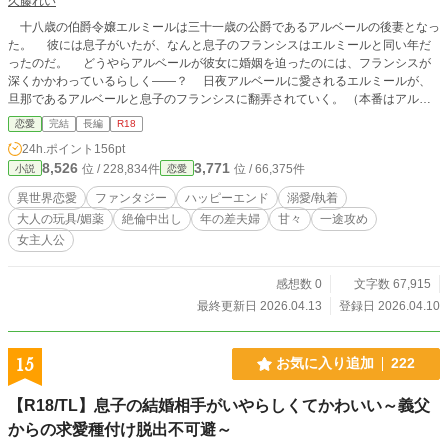
久藤れい
十八歳の伯爵令嬢エルミールは三十一歳の公爵であるアルベールの後妻となっ
た。 彼には息子がいたが、なんと息子のフランシスはエルミールと同い年だ
ったのだ。 どうやらアルベールが彼女に婚姻を迫ったのには、フランシスが
深くかかわっているらしく――？ 日夜アルベールに愛されるエルミールが、
旦那であるアルベールと息子のフランシスに翻弄されていく。 （本番はアルベ
ールとしかありません／３Ｐではないです）
恋愛
完結
長編
R18
24h.ポイント
156pt
8,526
3,771
位 / 228,834件
位 / 66,375件
小説
恋愛
異世界恋愛
ファンタジー
ハッピーエンド
溺愛/執着
大人の玩具/媚薬
絶倫中出し
年の差夫婦
甘々
一途攻め
女主人公
感想数 0
文字数 67,915
最終更新日 2026.04.13
登録日 2026.04.10
15
お気に入り追加
222
【R18/TL】息子の結婚相手がいやらしくてかわいい～義父
からの求愛種付け脱出不可避～