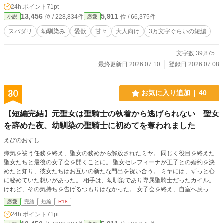
24h.ポイント
71pt
長)
13,456
5,911
位 / 228,834件
位 / 66,375件
小説
恋愛
スパダリ
幼馴染み
愛欲
甘々
大人向け
3万文字ぐらいの短編
文字数 39,875
最終更新日 2026.07.10
登録日 2026.07.08
30
お気に入り追加
40
【短編完結】元聖女は聖騎士の執着から逃げられない 聖女
を辞めた夜、幼馴染の聖騎士に初めてを奪われました
えびのおすし
瘴気を祓う任務を終え、聖女の務めから解放されたミヤ。 同じく役目を終えた
聖女たちと最後の女子会を開くことに。 聖女セレフィーナが王子との婚約を決
めたと知り、彼女たちはお互いの新たな門出を祝い合う。 ミヤには、ずっと心
に秘めていた想いがあった。 相手は、幼馴染であり専属聖騎士だったカイル。
けれど、その気持ちを告げるつもりはなかった。 女子会を終え、自室へ戻った
ミヤを待っていたのはカイルだった。 いつも通り無邪気に振る舞うミヤに、彼
恋愛
完結
短編
R18
は思いがけない熱を向けてくる。 ――きっとこれが、カイルと過ごす最後の夜
24h.ポイント
71pt
になる。 彼の真意が分からないまま、ミヤはカイルを受け入れた。 元聖女と幼