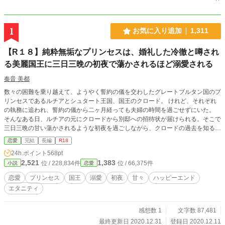
1
お気に入り追加
1,311
【R１８】純粋無垢なプリンセスは、婚礼した冷徹と噂され
る美麗国王に三日三晩の初夜で蕩かされるほど溺愛される
奏音 美都
数々の困難を乗り越えて、ようやく誓約の儀を交わしたグレートブルタン国のプ
リンセスであるルチアとシュタート王国、国王のクロード。 けれど、それぞれ
の執務に追われ、誓約の儀から二ヶ月経っても夫婦の時間を過ごせずにいた。
そんなある日、ルチアの元にクロードから別邸への招待状が届けられる。そこで
三日三晩の甘い蕩かされるような初夜を過ごしながら、クロードの過去を知るこ
とになる。 ２人の出会いを描いた作品はこちら 「純粋無垢なプリンセスを野盗
恋愛
完結
長編
R18
から助け出したのは、冷徹と噂される美麗国王でした」https://www.alphapolis.c
24h.ポイント
568pt
o.jp/novel/702276663/443443630 ２人の誓約の儀を描いた作品はこちら 「純粋
2,521
1,383
位 / 228,834件
位 / 66,375件
小説
恋愛
無垢なプリンセスは、冷徹と噂される美麗国王と誓約の儀を結ぶ」 https://www.
alphapolis.co.jp/novel/702276663/183445041
恋愛
プリンセス
国王
溺愛
初夜
甘々
ハッピーエンド
エタニティ
感想数 1
文字数 87,481
最終更新日 2020.12.31
登録日 2020.12.11