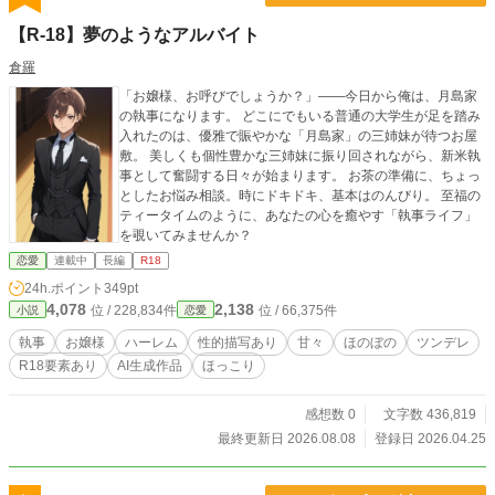
【R-18】夢のようなアルバイト
倉羅
​「お嬢様、お呼びでしょうか？」――今日から俺は、月島家
の執事になります。 ​どこにでもいる普通の大学生が足を踏み
入れたのは、優雅で賑やかな「月島家」の三姉妹が待つお屋
敷。 美しくも個性豊かな三姉妹に振り回されながら、新米執
事として奮闘する日々が始まります。 お茶の準備に、ちょっ
としたお悩み相談。時にドキドキ、基本はのんびり。 至福の
ティータイムのように、あなたの心を癒やす「執事ライフ」
を覗いてみませんか？
恋愛
連載中
長編
R18
24h.ポイント
349pt
4,078
2,138
位 / 228,834件
位 / 66,375件
小説
恋愛
執事
お嬢様
ハーレム
性的描写あり
甘々
ほのぼの
ツンデレ
R18要素あり
AI生成作品
ほっこり
感想数 0
文字数 436,819
最終更新日 2026.08.08
登録日 2026.04.25