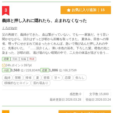
3
お気に入り追加
15
義姉と押し入れに隠れたら、止まれなくなった
くろがねや
父の再婚で、義姉ができた。 血は繋がっていない。でも——家族だ。そう言い
聞かせながら、涼介はずっと沙耶から距離を取ってきた。 夏休み。田舎への帰
省。甥っ子にせがまれて始まったかくれんぼ。急いで飛び込んだ押し入れの中
に、先客がいた。 「……涼介くん」 薄い水色の浴衣。下ろした髪。橙色の光に
染まった、沙耶の顔。 逃げ場のない暗闇の中で、二人分の体温が混ざり合う。
夜、来て。 その一言が——涼介の、全部を壊した。 甘くて、苦しくて、止まれ
恋愛
完結
短編
R18
ない。 これは、ある夏の、秘密の話。
24h.ポイント
397pt
3,568
1,886
位 / 228,834件
位 / 66,375件
小説
恋愛
義姉
禁断
帰省
夏
密着
甘々
恋愛
焦らし
積極的なヒロイン
濡れ場あり
感想数 0
文字数 15,800
最終更新日 2026.03.28
登録日 2026.03.24