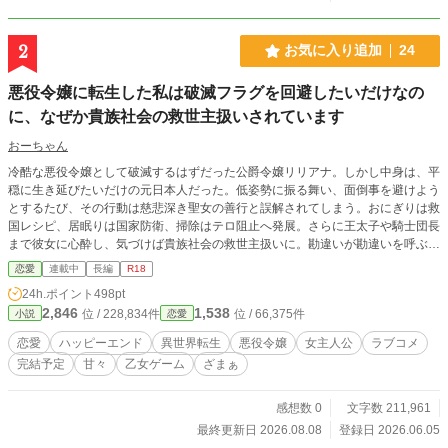
2
お気に入り追加
24
悪役令嬢に転生した私は破滅フラグを回避したいだけなの
に、なぜか貴族社会の救世主扱いされています
おーちゃん
冷酷な悪役令嬢として破滅するはずだった公爵令嬢リリアナ。しかし中身は、平
穏に生き延びたいだけの元日本人だった。低姿勢に振る舞い、面倒事を避けよう
とするたび、その行動は慈悲深き聖女の善行と誤解されてしまう。おにぎりは救
国レシピ、居眠りは国家防衛、掃除はテロ阻止へ発展。さらに王太子や騎士団長
まで彼女に心酔し、気づけば貴族社会の救世主扱いに。勘違いが勘違いを呼ぶ、
破滅回避系・悪役令嬢コメディ！
恋愛
連載中
長編
R18
24h.ポイント
498pt
2,846
1,538
位 / 228,834件
位 / 66,375件
小説
恋愛
恋愛
ハッピーエンド
異世界転生
悪役令嬢
女主人公
ラブコメ
完結予定
甘々
乙女ゲーム
ざまぁ
感想数 0
文字数 211,961
最終更新日 2026.08.08
登録日 2026.06.05