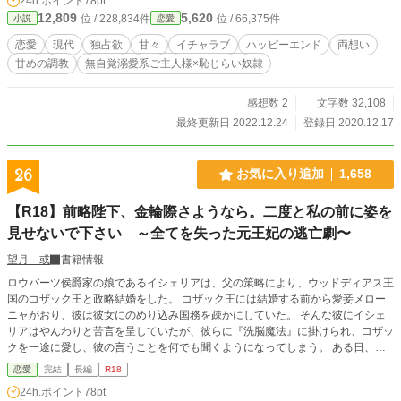
24h.ポイント
78pt
12,809
5,620
位 / 228,834件
位 / 66,375件
小説
恋愛
恋愛
現代
独占欲
甘々
イチャラブ
ハッピーエンド
両想い
甘めの調教
無自覚溺愛系ご主人様×恥じらい奴隷
感想数 2
文字数 32,108
最終更新日 2022.12.24
登録日 2020.12.17
26
お気に入り追加
1,658
【R18】前略陛下、金輪際さようなら。二度と私の前に姿を
見せないで下さい ～全てを失った元王妃の逃亡劇〜
望月 或
書籍情報
ロウバーツ侯爵家の娘であるイシェリアは、父の策略により、ウッドディアス王
国のコザック王と政略結婚をした。 コザック王には結婚する前から愛妾メロー
ニャがおり、彼は彼女にのめり込み国務を疎かにしていた。 そんな彼にイシェ
リアはやんわりと苦言を呈していたが、彼らに『洗脳魔法』に掛けられ、コザッ
クを一途に愛し、彼の言うことを何でも聞くようになってしまう。 ある日、コ
ザックはメローニャを正妻の王后にし、イシェリアを二番目の妻である王妃にす
恋愛
完結
長編
R18
ると宣言する。 その宣言を受け入れようとしたイシェリアの頭に怒声と激しい
24h.ポイント
78pt
衝撃が響き―― 「……私、何でこんな浮気最低クズ野郎を好きになっていたん