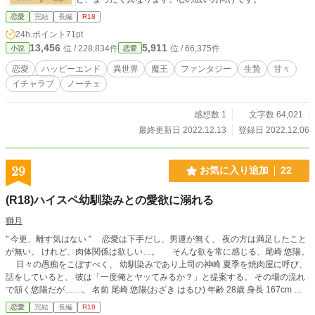
恋愛
完結
長編
R18
24h.ポイント
71pt
13,456
5,911
位 / 228,834件
位 / 66,375件
小説
恋愛
恋愛
ハッピーエンド
異世界
魔王
ファンタジー
生贄
甘々
イチャラブ
ノーチェ
感想数 1
文字数 64,021
最終更新日 2022.12.13
登録日 2022.12.06
29
お気に入り追加
22
(R18)ハイスペ幼馴染みとの愛欲に溺れる
獅月
" 今更、離す気はない " 恋愛は下手だし、男運が無く、 夜の方は満足したこと
が無い。 けれど、肉体関係は欲しい…。 そんな欲を常に感じる、尾崎 悠陽。
日々の愚痴をこぼすべく、 幼馴染みであり上司の神崎 夏季を焼肉屋に呼び、
話をしていると、 彼は「一度俺とヤッてみるか？」と提案する。 その場の流れ
で頷く悠陽だが……。 名前 尾崎 悠陽(おざき はるひ) 年齢 28歳 身長 167cm 血
液型 A型 誕生日 4月19日 牡羊座 職 IT系企業(エンジニア) 名前 神崎 夏季(こざき
恋愛
完結
長編
R18
なつき) 年齢 28歳 身長 194cm 血液型 A型 誕生日 4月20日 牡牛座 職 IT系企業(社