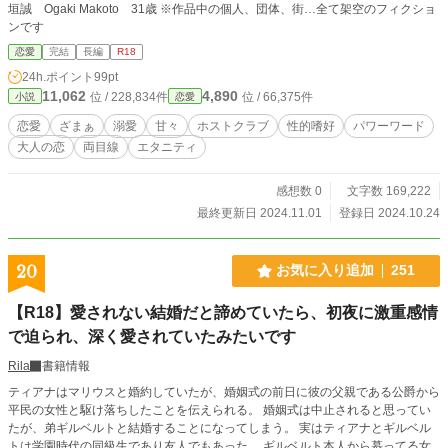
垣誠 Ogaki Makoto 31歳 ※作品中の個人、団体、街…全て架空のフィクショ
ンです
恋愛
完結
長編
R18
24h.ポイント
99pt
11,062
4,890
位 / 228,834件
位 / 66,375件
小説
恋愛
恋愛
ざまぁ
溺愛
甘々
ホストクラブ
性的嗜好
パワーワード
大人の恋
両目線
エタニティ
感想数 0
文字数 169,222
最終更新日 2024.11.01
登録日 2024.10.24
20
お気に入り追加
251
【R18】愛されない結婚だと諦めていたら、初夜に激重感情
で迫られ、深く愛されていたみたいです
Rila
書籍情報
ティアナはマリウスと婚約していたが、婚姻式の前日に彼の父親である公爵から
平民の女性と駆け落ちしたことを伝えられる。 婚姻式は中止されると思ってい
たが、弟ギルベルトと結婚することになってしまう。 実はティアナとギルベル
トは学園時代の同級生であり友人でもあった。 ギルベルト本人から慕ってる女