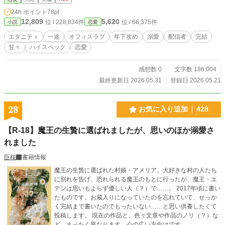
毎日に癒しと潤いをくれる存在がいた。凛子の人生で初めて出来た推し≪イケメ
24h.ポイント
78pt
ンボイスで人気の配信者≫KANATA。 彼の声をご褒美に、何とか自分を保って
12,809
5,620
位 / 228,834件
位 / 66,375件
小説
恋愛
いる。 職場で主任になり初めて新人の教育係を任され、同じ部署に配属された
新入社員、芦谷 奏汰（あしや そうた）に世代間ギャップで悩まされる毎日。 あ
エタニティ
一途
オフィスラブ
年下攻め
溺愛
配信者
完結
る日、彼が社会人の常識『ホウレンソウ』を自分にしなかったことで、あるミス
甘々
ハイスペック
恋愛
が発覚し、凛子は彼を初めて強く叱責する。凛子に『テキトーに仕事をしてい
る』と言われ、本気で怒った彼がオフィスを出て行ってしまったことで、物語は
大きく動き出す。 初めて二人で飲みに行った夜、普段の塩対応ではなく優しく
感想数 0
文字数 186,004
あたたかな声で話す彼に、一緒にいて安心感を覚える自分自身に凛子の中で育っ
最終更新日 2026.05.31
登録日 2026.05.21
ていたある疑惑が、確信へと変わっていって――？ 「……あ、あの。芦谷くん
ってもしかして」 ――芦谷くんが、KANATA……なの？ 「え、ここ、ど
こ……！？」 ――っていうか、何で私の隣に彼が、芦谷くんが！？ 見知らぬ部
28
お気に入り追加
428
屋のベッドで目を覚ました時、隣にいたのは部下の芦谷で――！？ 状況が飲み
込みきれない凛子に彼が言った。 「その様子じゃ、昨夜の事、何にも覚えてな
【R-18】魔王の生贄に選ばれましたが、思いのほか溺愛さ
いっすよね？」 酒に酔ってうっかり部下の芦谷と寝てしまったのかと動揺する
凛子に 芦谷は彼の部屋を案内し、あるものを見せ――。 「つまり、『初めまし
れました
て、あなたの推しです』って事っすね。配信、いつも聴いてくれてありがとな―
臣桜
書籍情報
―Rinさん。俺、ずっと会いたかった。俺は、――凛子さんとシたい。凛子さん
は？ 俺に、抱かれたくないですか？」 これまでずっと塩対応だった部下。 彼
魔王の生贄に選ばれた村娘・アメリア。大好きな村の人たち
には秘密の顔があった。彼は、凛子の推し、イケボ配信者で！？ 第18回らぶド
に別れを告げ、恐れられる魔王のもとに行ったが、魔王・エ
ロップス恋愛小説コンテスト応募落選後、 R18シーンを中心に改稿しこちらで
デンは思いもよらず優しい人（？）で……。 2017年頃に書い
連載→完結済み（5/31（日））
たものです。お蔵入りになっていたのを忘れていて、せっか
く完結まで書いたのでもったいない……と思い供養したくて
投稿します。 現在の作品と、色々文章や作品のノリ（？）な
ど、まったく異なります。心の広い方向けです。