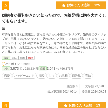
5
お気に入り追加
125
婚約者が巨乳好きだと知ったので、お義兄様に胸を大きくし
てもらいます。
鯖
可憐な見た目とは裏腹に、突っ走りがちな令嬢のパトリシア。婚約者のフィリッ
プが、巨乳じゃないと女として見れない、と話しているのを聞いてしまう。 パ
トリシアは、小さい頃に両親を亡くし、母の弟である伯爵家で、本当の娘の様に
育てられた。お世話になった家族の為にも、幸せな結婚生活を送らねばならない
と、兄の様に慕っているアレックスに、あるお願いをしに行く。
恋愛
完結
短編
R18
24h.ポイント
369pt
3,873
2,043
位 / 228,834件
位 / 66,375件
小説
恋愛
恋愛
ハッピーエンド
溺愛
甘々
お兄様
西洋風
完結
感想数 0
文字数 23,078
最終更新日 2024.09.14
登録日 2024.09.04
6
お気に入り追加
13