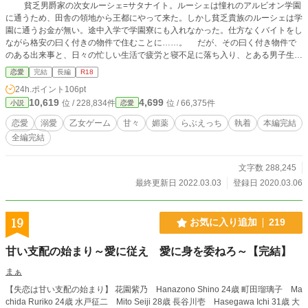
貧乏男爵家の次女ルーシェ=サタナイト。ルーシェは憧れのアルビオン学園
に通うため、田舎の領地から王都にやって来た。しかし貧乏貴族のルーシェは学
園に通うお金が無い。途中入学で学園寮にも入れなかった。仕方なくバイトをし
ながら格安の曰く付きの物件で住むことに……。 だが、その曰く付き物件で
のある出来事と、日々の忙しい生活で疲労と寝不足に落ち入り、とある男子生徒
とぶつかり、倒れてしまう。 その人物は『氷の貴公子』と呼ばれる侯爵令息
恋愛
完結
長編
R18
のウィルソン=クロウドだった。 その縁でルーシェはクロウド侯爵家で使用人
24h.ポイント
106pt
としてお世話になることに…………。 そこからルーシェの意思とは関係な
10,619
4,699
位 / 228,834件
位 / 66,375件
小説
恋愛
く、様々な出来事に巻き込まれ、しだいにウィルソンとの距離を近づけてい
く…………。 【本編完結済みです】 ※初めて書いた小説です。 筆者は乙女ゲ
恋愛
溺愛
乙女ゲーム
甘々
媚薬
らぶえっち
執着
本編完結
ームをしたことはありません(;^_^A なので、設定とか貴族の決まりみたいな難
全編完結
しいことは良くわからないので自分で適当に考えています。そんなもんか、くら
いで、あまり気にせず軽くお読み下さい。 ※始めはかなり糖度低いです。 《一
応性的表現が含まれるものには印(※)付けてます。》R15(※)R18(※※) ※表現
文字数 288,245
力と文才がないため、伝わらないこともあるかもしれません。初心者ですので、
最終更新日 2022.03.03
登録日 2020.03.06
大目にみて下さいm(_ _)m お目汚しになるかもしれませんが、少しでも楽しんで
頂けると嬉しいです！
19
お気に入り追加
219
甘い支配の始まり～愛に従え 愛に身を委ねろ～【完結】
まぁ
【失恋は甘い支配の始まり】 花園紫乃 Hanazono Shino 24歳 町田瑠璃子 Ma
chida Ruriko 24歳 水戸征二 Mito Seiji 28歳 長谷川壱 Hasegawa Ichi 31歳 大