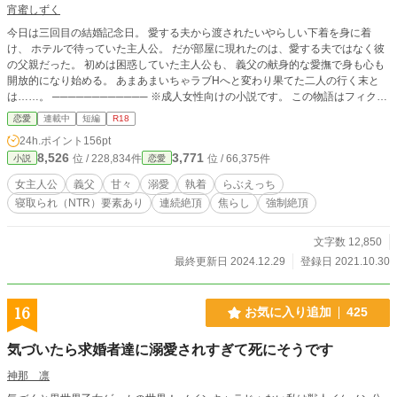
宵蜜しずく
今日は三回目の結婚記念日。 愛する夫から渡されたいやらしい下着を身に着
け、 ホテルで待っていた主人公。 だが部屋に現れたのは、愛する夫ではなく彼
の父親だった。 初めは困惑していた主人公も、 義父の献身的な愛撫で身も心も
開放的になり始める。 あまあまいちゃラブHへと変わり果てた二人の行く末と
は……。 ──────────── ※成人女性向けの小説です。 この物語はフィクシ
ョンです。 実在の人物や団体などとは一切関係ありません。 拙い部分が多々あ
恋愛
連載中
短編
R18
りますが、 フィクションとして楽しんでいただければ幸いです😊
24h.ポイント
156pt
8,526
3,771
位 / 228,834件
位 / 66,375件
小説
恋愛
女主人公
義父
甘々
溺愛
執着
らぶえっち
寝取られ（NTR）要素あり
連続絶頂
焦らし
強制絶頂
文字数 12,850
最終更新日 2024.12.29
登録日 2021.10.30
16
お気に入り追加
425
気づいたら求婚者達に溺愛されすぎて死にそうです
神那 凛