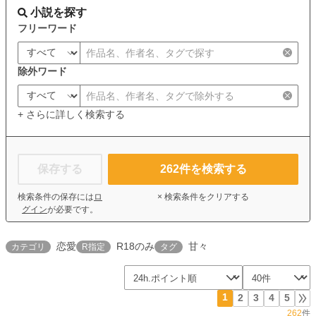
小説を探す
フリーワード
除外ワード
+ さらに詳しく検索する
保存する
262
件を検索する
検索条件の保存には
ロ
× 検索条件をクリアする
グイン
が必要です。
恋愛
R18のみ
甘々
カテゴリ
R指定
タグ
1
2
3
4
5
262
件