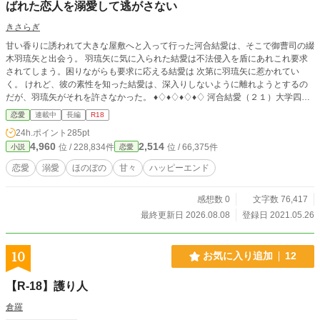
ばれた恋人を溺愛して逃がさない
きさらぎ
甘い香りに誘われて大きな屋敷へと入って行った河合結愛は、そこで御曹司の綴
木羽琉矢と出会う。 羽琉矢に気に入られた結愛は不法侵入を盾にあれこれ要求
されてしまう。困りながらも要求に応える結愛は 次第に羽琉矢に惹かれてい
く。 けれど、彼の素性を知った結愛は、深入りしないように離れようとするの
だが、羽琉矢がそれを許さなかった。 ♦♢♦♢♦♢♦♢ 河合結愛（２１）大学四年
生 普通の家庭育ち。卒業後は地元に帰る予定 羽琉矢とは住む世界が違うからと
恋愛
連載中
長編
R18
逃げ腰で一線を引きたがっている × 綴木羽琉矢（２６）綴木グループ
24h.ポイント
285pt
の後継者 一目惚れした結愛が逃げないように、どう繋ぎ止めようか、あれこれ
4,960
2,514
位 / 228,834件
位 / 66,375件
小説
恋愛
思案中。 ※不思議な縁で結ばれた二人の基本、イチャラブな物語です。
恋愛
溺愛
ほのぼの
甘々
ハッピーエンド
感想数 0
文字数 76,417
最終更新日 2026.08.08
登録日 2021.05.26
10
お気に入り追加
12
【R-18】護り人
倉羅