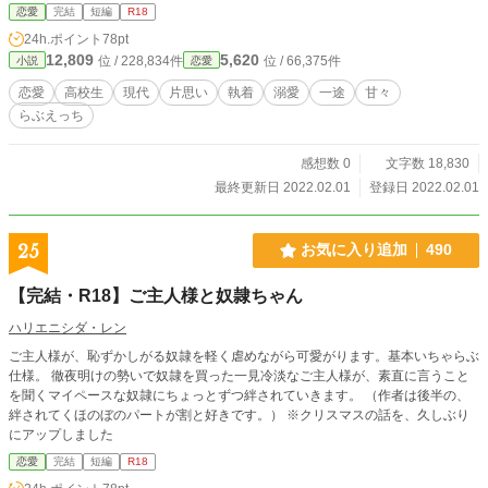
イトルこれだけど甘々いちゃらぶです。 ◆♡喘ぎ、男性向けエロ表現有り。 ◆
恋愛
完結
短編
R18
とにかくエロ以外ないお仕置きえっちなおまけあり。
24h.ポイント
78pt
12,809
5,620
位 / 228,834件
位 / 66,375件
小説
恋愛
恋愛
高校生
現代
片思い
執着
溺愛
一途
甘々
らぶえっち
感想数 0
文字数 18,830
最終更新日 2022.02.01
登録日 2022.02.01
25
お気に入り追加
490
【完結・R18】ご主人様と奴隷ちゃん
ハリエニシダ・レン
ご主人様が、恥ずかしがる奴隷を軽く虐めながら可愛がります。基本いちゃらぶ
仕様。 徹夜明けの勢いで奴隷を買った一見冷淡なご主人様が、素直に言うこと
を聞くマイペースな奴隷にちょっとずつ絆されていきます。 （作者は後半の、
絆されてくほのぼのパートが割と好きです。） ※クリスマスの話を、久しぶり
にアップしました
恋愛
完結
短編
R18