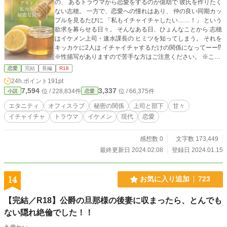
の、 あるトラウマから恋愛をするのが億劫で 彼氏を作りたく
ない志穂。 一方で、恋愛への憧れはあり、 仲の良い同期カッ
プルを見るたびに 「私もイチャイチャしたい……！」 という
欲求を募らせる日々。 そんなある日、ひょんなことから 志穂
はイケメン上司・速水課長の ヒミツを知ってしまう。 それを
キッカケに2人は イチャイチャするだけの関係になってーー⁉︎
※性描写がありますので苦手な方はご注意ください。 ※この
物語はフィクションです。登場する人物・団体・名称等は架
恋愛
完結
長編
R18
空であり、実在のものとは関係ありません。 ※この作品はエ
24h.ポイント
191pt
ブリスタ様にも掲載しています。
7,594
3,337
位 / 228,834件
位 / 66,375件
小説
恋愛
エタニティ
オフィスラブ
秘密の関係
上司と部下
甘々
イチャイチャ
トラウマ
イケメン
現代
恋愛
感想数 0
文字数 173,449
最終更新日 2024.02.08
登録日 2024.01.15
14
お気に入り追加
723
【完結／R18】公爵の旦那様の後妻に収まったら、とんでも
ない隠れ絶倫でした！！