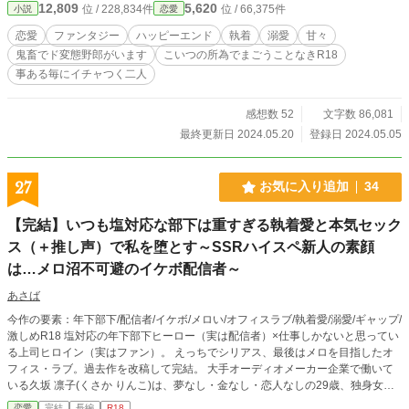
12,809
5,620
位 / 228,834件
位 / 66,375件
小説
恋愛
でしょうか？」 イシェリアは『洗脳』から目覚め、コザックから逃げることを
決意する。 離縁に成功し、その関係で侯爵家から勘当された彼女は、晴れて“自
恋愛
ファンタジー
ハッピーエンド
執着
溺愛
甘々
由”の身に―― ――と思いきや、侯爵の依頼した『暗殺者』がイシェリアの前に
鬼畜でド変態野郎がいます
こいつの所為でまごうことなきR18
現われて……。 その上、彼女に異常な執着を見せるコザックが、逃げた彼女を
事ある毎にイチャつく二人
捕まえる為に執拗に捜し始め……？ “自由”を求めるイシェリアの『逃亡劇』の行
方は―― ・Rシーンにはタイトルの後ろに「＊」を付けています。 ・タグを御
確認頂き、注意してお読み下さいませ。少しでも不快に感じましたら、そっと回
感想数 52
文字数 86,081
れ右をお願い致します。
最終更新日 2024.05.20
登録日 2024.05.05
27
お気に入り追加
34
【完結】いつも塩対応な部下は重すぎる執着愛と本気セック
ス（＋推し声）で私を堕とす～SSRハイスペ新人の素顔
は…メロ沼不可避のイケボ配信者～
あさば
今作の要素：年下部下/配信者/イケボ/メロい/オフィスラブ/執着愛/溺愛/ギャップ/
激しめR18 塩対応の年下部下ヒーロー（実は配信者）×仕事しかないと思ってい
る上司ヒロイン（実はファン）。 えっちでシリアス、最後はメロを目指したオ
フィス・ラブ。過去作を改稿して完結。 大手オーディオメーカー企業で働いて
いる久坂 凛子(くさか りんこ)は、夢なし・金なし・恋人なしの29歳、独身女
子。自宅と職場の往復のみの社会人生活に慣れきってしまった彼女だが、そんな
恋愛
完結
長編
R18