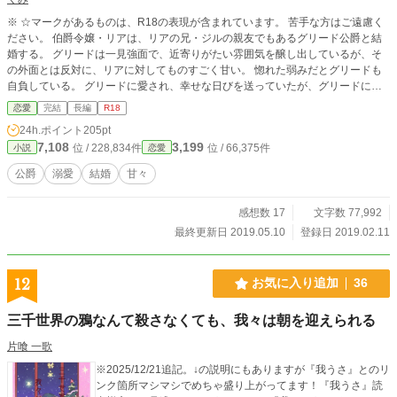
※ ☆マークがあるものは、R18の表現が含まれています。 苦手な方はご遠慮く
ださい。 伯爵令嬢・リアは、リアの兄・ジルの親友でもあるグリード公爵と結
婚する。 グリードは一見強面で、近寄りがたい雰囲気を醸し出しているが、そ
の外面とは反対に、リアに対してものすごく甘い。 惚れた弱みだとグリードも
自負している。 グリードに愛され、幸せな日びを送っていたが、グリードにリ
アよりも身分の高い公爵令嬢が現れて浮気騒動になったり、グリードを恨む男性
恋愛
完結
長編
R18
にリアが犯されそうになって……？ 美貌の公爵と初心な令嬢の溺愛物語です
24h.ポイント
205pt
7,108
3,199
位 / 228,834件
位 / 66,375件
小説
恋愛
公爵
溺愛
結婚
甘々
感想数 17
文字数 77,992
最終更新日 2019.05.10
登録日 2019.02.11
12
お気に入り追加
36
三千世界の鴉なんて殺さなくても、我々は朝を迎えられる
片喰 一歌
※2025/12/21追記。↓の説明にもありますが『我うさ』とのリ
ンク箇所マシマシでめちゃ盛り上がってます！『我うさ』読