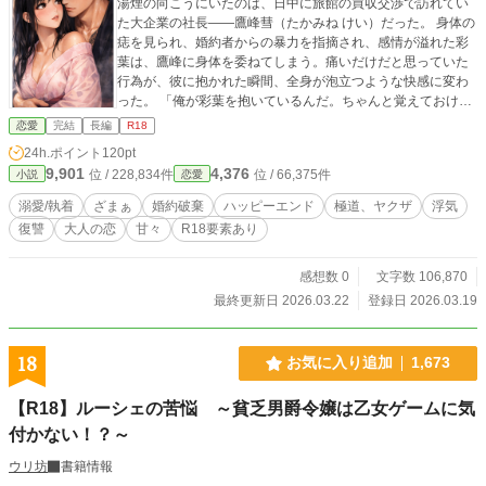
湯煙の向こうにいたのは、日中に旅館の買収交渉で訪れてい
た大企業の社長――鷹峰彗（たかみね けい）だった。 身体の
痣を見られ、婚約者からの暴力を指摘され、感情が溢れた彩
葉は、鷹峰に身体を委ねてしまう。痛いだけだと思っていた
行為が、彼に抱かれた瞬間、全身が泡立つような快感に変わ
った。 「俺が彩葉を抱いているんだ。ちゃんと覚えておけ」
翌朝、彼の姿はなく、残されたのはタバコの匂いと身体中の
恋愛
完結
長編
R18
キスマーク、そして一つの提案だけ。 モラハラ婚約者は実家
24h.ポイント
120pt
の旅館を売り払い、浮気相手の秘書と社長室で情事に耽る最
9,901
4,376
位 / 228,834件
位 / 66,375件
小説
恋愛
低な男。 「お前の価値は旅館だけ」 「一生俺の奴隷な」と嗤
う男の隣で、彩葉は静かに復讐の牙を研ぎはじめる。 ※性描
溺愛/執着
ざまぁ
婚約破棄
ハッピーエンド
極道、ヤクザ
浮気
写を含みます。
復讐
大人の恋
甘々
R18要素あり
感想数 0
文字数 106,870
最終更新日 2026.03.22
登録日 2026.03.19
18
お気に入り追加
1,673
【R18】ルーシェの苦悩 ～貧乏男爵令嬢は乙女ゲームに気
付かない！？～
ウリ坊
書籍情報