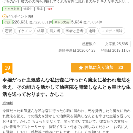
けるのか？ 彼の心の内を理解してくれる女性は現れるのか？ そんな男のお話で
す。
キャラ文芸
連載中
長編
R15
24h.ポイント
0pt
228,631
5,634
位 / 228,631件
位 / 5,634件
小説
キャラ文芸
恋愛
イケメン
結婚
能力者
医者と患者
趣味
コメディ風味
感想数 0
文字数 25,585
最終更新日 2020.04.23
登録日 2019.11.07
19
お気に入り追加
23
令嬢だった血気盛んな私は森に行ったら魔女に拾われ魔法を
覚え、その能力を活かして治療院を開業しなんとも幸せな生
活を送っております。かしこ
Miyuki
令嬢だった血気盛んな私は森に行ったら狼に襲われ、死を覚悟したら魔女に拾わ
れ魔法を覚え、その能力を活かして治療院を開業しなんとも幸せな生活を送って
おります。かしこ ちょっと切なくて、笑って泣いて驚いて、彼女たちの甘酸っ
ぱい青春ラブストーリーを、特製イラスト付きでお楽しみください！ お気に入
り登録・しおり・感想等は励みになります。よろしくお願いします。