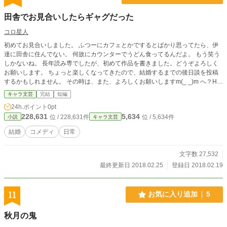
田舎でお見合いしたらギャグだった
コロ星人
初めてお見合いしました。 ふつーにカフェとかでするとばかり思ってたら、伊
達に田舎に住んでない。 何故にカウンターでうどん食ってるんだよ。 もう笑う
しかないね。 長年読み専でしたが、初めて作品を書きました。どうぞよろしく
お願いします。 ちょっと楽しくなってきたので、結婚するまでの後日談を投稿
するかもしれません。 その時は、また、よろしくお願いしますm(_ _)m へ？HO
Tランキングに入ってたみたいです。いやぁ、驚いたのなんの。 皆さん、ありが
キャラ文芸
完結
短編
とうございました。
24h.ポイント
0pt
228,631
5,634
位 / 228,631件
位 / 5,634件
小説
キャラ文芸
結婚
コメディ
日常
文字数 27,532
最終更新日 2018.02.25
登録日 2018.02.19
11
お気に入り追加
5
秋月の鬼