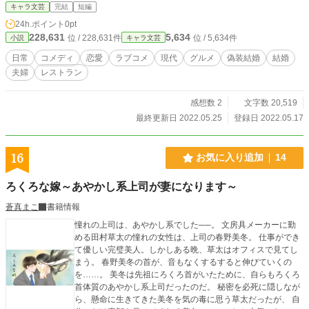
キャラ文芸
完結
短編
24h.ポイント
0pt
228,631
5,634
位 / 228,631件
位 / 5,634件
小説
キャラ文芸
日常
コメディ
恋愛
ラブコメ
現代
グルメ
偽装結婚
結婚
夫婦
レストラン
感想数 2
文字数 20,519
最終更新日 2022.05.25
登録日 2022.05.17
16
お気に入り追加
14
ろくろな嫁～あやかし系上司が妻になります～
蒼真まこ
書籍情報
憧れの上司は、あやかし系でした──。 文房具メーカーに勤
める田村草太の憧れの女性は、上司の春野美冬。 仕事ができ
て優しい完璧美人。しかしある晩、草太はオフィスで見てし
まう。 春野美冬の首が、音もなくするすると伸びていくの
を……。 美冬は先祖にろくろ首がいたために、自らもろくろ
首体質のあやかし系上司だったのだ。 秘密を必死に隠しなが
ら、懸命に生きてきた美冬を気の毒に思う草太だったが、 自