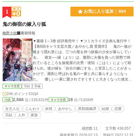
1
お気に入り追加
664
鬼の御宿の嫁入り狐
梅野小吹
書籍情報
▼書籍 1～3巻 好評発売中！ ▼コミカライズ企画も進行中！
【第6回キャラ文芸大賞／あやかし賞 受賞作】 鬼の一族が
棲まう隠れ里には、三つの尾を持つ妖狐の少女が暮らしてい
る。 彼女──縁（より）は、腹部に火傷を負った状態で倒
れているところを旅籠屋の次男・琥珀（こはく）によって助
けられ、彼が縁を「自分の嫁にする」と宣言したことがきっ
かけで、羅刹と呼ばれる鬼の一家と共に暮らすようになっ
た。 優しい一家に愛されてすくすくと大きくなった彼女
は、天真爛漫な愛らしい乙女へと成長したものの、年頃にな
キャラ文芸
完結
長編
るにつれて共に育った琥珀や家族との種族差に疎外感を覚え
24h.ポイント
532pt
るようになっていく。 「私だけ、どうして、鬼じゃないんだ
2,566
18
位 / 228,631件
位 / 5,634件
小説
キャラ文芸
ろう……」 劣等感を抱き、自分が鬼の家族にとって本当に
必要な存在なのかと不安を覚える縁。 そんな憂いを抱える
女主人公
じんわり
妖怪
あやかし
異類婚姻譚
結婚
恋愛
中、彼女の元に現れたのは、縁を〝花嫁〟と呼ぶ美しい妖狐
完結
人外
家族
の青年で……？ 育ててくれた鬼の家族。 自分と同じ妖狐
の一族。 腹部に残る火傷痕。 人々が語る『狐の嫁入り』
──。 雲の隙間から雨が降る時、小さな体に傷を宿して、
感想数 11
文字数 438,057
鬼に嫁入りした少女の話。
最終更新日 2026.07.13
登録日 2022.12.31