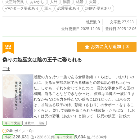
大正時代風
あやかし
人外
溺愛
結婚
夫婦
ややダーク要素あり
軍人
恋愛要素あり
謎解き要素あり
感想数 0
文字数 27,923
最終更新日 2025.12.06
登録日 2025.12.06
22
お気に入り追加
3
偽りの姫巫女は陰の王子に娶られる
二辻
退魔の力を持つ一族である倉橋依織（くらはし いおり）の
元に、ある日突然名家である橘家との婚姻話が持ち上がっ
た。しかも、それを命じてきたのは、霊的な事象を司る国の
機関。断ることなどできなかった。 依織は退魔の一族に生ま
れながらなにも力を持たない落ちこぼれだった。出来るの
は、才能ある双子の姉、彩織（さおり）のサポートをするこ
とくらい。 対して婚姻を命じられた橘紫苑（たちばな しお
ん）は兄の碧唯（あおい）と揃って、妖異の鎮圧・討伐の精
鋭部隊『鎮妖寮（ちんようりょう）』で活躍している有能な
キャラ文芸
連載中
長編
兄弟の弟だった。 どう考えても、釣り合わない。更に依織に
24h.ポイント
0pt
は、紫苑と結婚できない理由もあった。 しかし、『呪い』を
228,631
5,634
位 / 228,631件
位 / 5,634件
小説
キャラ文芸
その身に宿して生まれてきた紫苑にはなにか思うところがあ