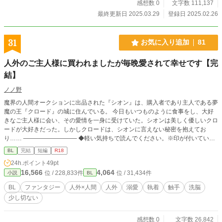
感想数 0
文字数 111,137
最終更新日 2025.03.29
登録日 2025.02.26
31
お気に入り追加
81
人外のご主人様に買われましたが毎晩愛されて幸せです【完
結】
ノノ野
魔界の人間オークションに出品された『シオン』は、購入者であり主人である夢
魔の王『クロード』の城に住んでいる。 今日もいつものように食事をし、大好
きなご主人様に会い、その愛情を一身に受けていた。シオンは美しく優しいクロ
ードが大好きだった。しかしクロードは、シオンに言えない秘密を抱えてお
り…… ――――――――― ◆軽い気持ちで読んでください。※印が付いている
話はR18です。
BL
完結
短編
R18
24h.ポイント
49pt
16,566
4,064
位 / 228,833件
位 / 31,434件
小説
BL
BL
ファンタジー
人外×人間
人外
溺愛
執着
触手
洗脳
少し切ない
感想数 0
文字数 26,842