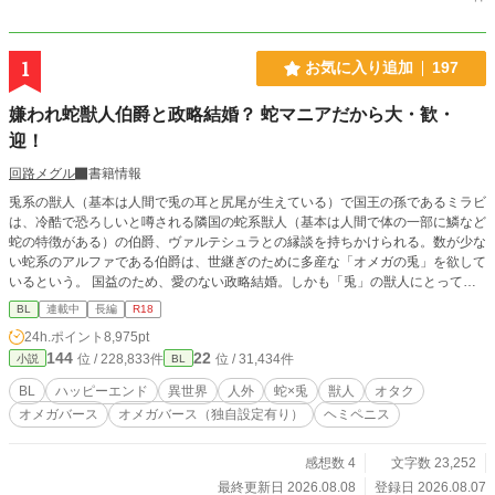
1
お気に入り追加
197
嫌われ蛇獣人伯爵と政略結婚？ 蛇マニアだから大・歓・
迎！
回路メグル
書籍情報
兎系の獣人（基本は人間で兎の耳と尻尾が生えている）で国王の孫であるミラビ
は、冷酷で恐ろしいと噂される隣国の蛇系獣人（基本は人間で体の一部に鱗など
蛇の特徴がある）の伯爵、ヴァルテシュラとの縁談を持ちかけられる。数が少な
い蛇系のアルファである伯爵は、世継ぎのために多産な「オメガの兎」を欲して
いるという。 国益のため、愛のない政略結婚。しかも「兎」の獣人にとって恐
ろしく感じる「蛇」なんて…………大・歓・迎！ 実はミラビは大の蛇マニア！
BL
連載中
長編
R18
喜んで伯爵へ嫁ぐことに。繁殖のための道具扱いでもなんでもOK！毎日蛇系獣
24h.ポイント
8,975pt
人と一緒で楽しい！ ハッピー！ しかも、最初は「蛇だから好き」だったのに、
144
22
位 / 228,833件
位 / 31,434件
小説
BL
だんだん伯爵本人も素敵な人だとわかって、とにかくハッピー！ 一方伯爵は生
まれてからずっと嫌われ続けてきたため、ミラビが楽しそうにする様子に戸惑う
BL
ハッピーエンド
異世界
人外
蛇×兎
獣人
オタク
が、実はミラビのことは昔から気にかけていて…… 【嫌われ者の執着溺愛な蛇
オメガバース
オメガバース（独自設定有り）
ヘミペニス
アルファ】×【かわいい蛇マニア兎オメガ】のハイテンションハートフルBLで
す。 ※本編完結まで毎日2回更新します。（14話までは1日4～5回更新） ※Rシ
ーンには「★」つけています。 ※オメガバースに独自設定を含みます。 ※作中
感想数 4
文字数 23,252
に蛇の飼育・生態に関する描写が出てきますが、あくまで異世界に生息する蛇と
最終更新日 2026.08.08
登録日 2026.08.07