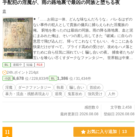
手配犯の淫魔が、雨の路地裏で最凶の同族と堕ちる夜
貴
⚫︎「……お前は一体、どんな味なんだろうな」 バレるはずの
ない事件の犯人として貴族の傭兵に捕らえられた淫魔族の
俺。 窮地を救ったのは最凶の同族。雨の降る路地裏、血と泥
にまみれた俺は、そいつの差し出してきた『破滅』に自らの
意思で飛び込んだ。 帰ってこれなくてもいい、今ここにある
快楽だけがすべて。 プライド高めの受けが、攻めをハメ落と
すために自ら狂気に溺れていく 騙し合いの夜。 捕食者たちが
互いを喰らい尽くすダークなファンタジー。 世界観は中東あ
たりのイメージ。攻めがクソ、受けは悲惨ですがタフなので
BL
連載中
短編
R18
悲壮感はありません。ハッピーエンドよりだと思います。 ⚫︎
24h.ポイント
214pt
タグ注意。 各話、性行為描写には【※】あり。 手書き挿絵に
6,678
1,386
位 / 228,833件
位 / 31,434件
小説
BL
は【⭐︎】あり。挿絵にも一部、性的・暴力的な描写が含まれま
すのでご注意下さい）
淫魔
ダークファンタジー
執着
騙し合い
首絞め
暴力・流血・残酷表現あり
退廃
鬼畜攻め
強気受け
人外
感想数 0
文字数 2,458
最終更新日 2026.08.08
登録日 2026.08.08
11
お気に入り追加
13