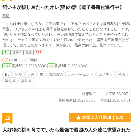
飼い主が殺し屋だったオレ(猫)の話【電子書籍化進行中】
冥羽
こちらは小説家になろうにて完結済です。 アルファポリスでは毎日2話ずつ投稿
予定。 リブラノベル様より電子書籍化させていただくことになりました！！ 気
づいたら子猫になっていたオレ。 寒い路地裏で震えていたところを拾ってくれ
たのは、 デカくて黒ずくめで、やたら顔のいい男だった。 寡黙で不器用だけど
優しくて、撫でるのがうまくて、膝が広い。 最高の飼い主、見つけました。 ―
―ただし問題がひとつ。 うちの飼い主、どうやら裏社会最強の殺し屋らしい。
BL
連載中
長編
R18
夜中に血まみれで帰ってくるし、銃あるし、絡んでくるのはだいたい変な奴らだ
24h.ポイント
198pt
し。 でもオレには甘い。びっくりするほど甘い。 オレが聖獣？ 弱点になる？ 知
7,461
1,460
位 / 228,833件
位 / 31,434件
小説
BL
らない知らない。 だってオレは猫だから。 世界一危険な男の膝の上で、ごろご
ろしながら生きていきます。 これは、 殺し屋に拾われた黒猫（元一般人）が、
BL
溺愛
人外
猫
ほのぼの
ハッピーエンド
コメディ
執着
無自覚に最強の男を飼い慣らしていく話。
殺し屋
異世界
感想数 0
文字数 33,907
最終更新日 2026.08.08
登録日 2026.07.31
12
お気に入り追加
202
大好物の桃を育てていたら最強で最凶の人外達に求愛された