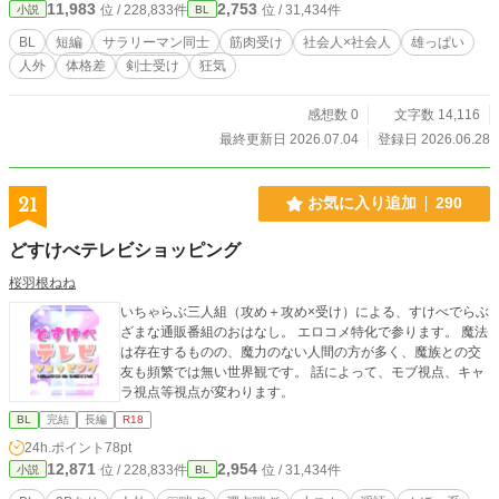
11,983
2,753
位 / 228,833件
位 / 31,434件
小説
BL
BL
短編
サラリーマン同士
筋肉受け
社会人×社会人
雄っぱい
人外
体格差
剣士受け
狂気
感想数 0
文字数 14,116
最終更新日 2026.07.04
登録日 2026.06.28
21
お気に入り追加
290
どすけべテレビショッピング
桜羽根ねね
いちゃらぶ三人組（攻め＋攻め×受け）による、すけべでらぶ
ざまな通販番組のおはなし。 エロコメ特化で参ります。 魔法
は存在するものの、魔力のない人間の方が多く、魔族との交
友も頻繁では無い世界観です。 話によって、モブ視点、キャ
ラ視点等視点が変わります。
BL
完結
長編
R18
24h.ポイント
78pt
12,871
2,954
位 / 228,833件
位 / 31,434件
小説
BL