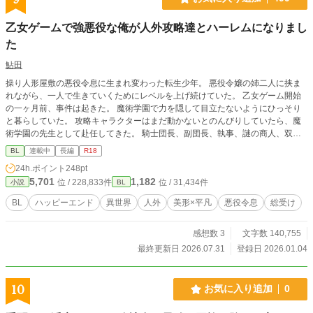
カードは「魔術師」。似た人に助けられると言われ、朝陽の
前に現れたのは、プラセルコーポレーションの社長・黒崎一
乙女ゲームで強悪役な俺が人外攻略達とハーレムになりまし
貴だった。朝陽はモデルの仕事が決定し、再びプラセルに関
た
わることになった。そこで六槍との距離も少しずつ縮まって
いく。 人を愛する資格などないと思っていた六槍は、朝陽
鮎田
と出会い、初めて恋を知る。朝陽もまた、血の繋がりだけで
はない関係を知る。孤独と秘密を抱えた二人は、本当の意味
操り人形屋敷の悪役令息に生まれ変わった転生少年。 悪役令嬢の姉二人に挟ま
で心を通わせることができるのか。傷つくことを恐れる医学
れながら、一人で生きていくためにレベルを上げ続けていた。 乙女ゲーム開始
生と、恋を知らない“鬼”の末裔が紡ぐ、優しく切ないヒューマ
の一ヶ月前、事件は起きた。 魔術学園で力を隠して目立たないようにひっそり
ンラブストーリー。 「鳴弦の天使～あの日に出会った旋律」
と暮らしていた。 攻略キャラクターはまだ動かないとのんびりしていたら、魔
「森林の星空少年～あの日のメエメエ」「クリスタルアイズ
術学園の先生として赴任してきた。 騎士団長、副団長、執事、謎の商人、双子
～君に溺れて眠る～」「クロス・クローズ～ほどけない視線
暗殺者全てが人外先生となる。 悪役令嬢のヒロインと結ばれるはずが、俺に構
BL
連載中
長編
R18
～」にも登場しています。
いすぎていてなにか可笑しい。 強レベルの悪役令息は最強レベルの攻略キャラ
24h.ポイント
248pt
クター達に愛されて逃げ出した。 自分が弱いんじゃなくて、お前らが強すぎる
5,701
1,182
位 / 228,833件
位 / 31,434件
小説
BL
だけだろ！ 人外六人の攻略キャラクター×強キャラ悪役令息 学園の姿と外の
姿、二つの顔を持つ彼らは魅了レベル強キャラ少年を逃さない。
BL
ハッピーエンド
異世界
人外
美形×平凡
悪役令息
総受け
感想数 3
文字数 140,755
最終更新日 2026.07.31
登録日 2026.01.04
10
お気に入り追加
0