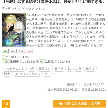
【完結】恋する総受け悪役令息は、好意と押しに弱すぎる。
ます 物語は変わりませんが誤字脱字など修正しています ここ
の説明が足りなかった、この言い回しがいいななどなど 読み
雲ノ雨 ツキハ（クモノメ ツキハ）
直すほどの修正はしません
言い逃れの出来ない悪行直後。悪役令息に転生した、と気づ
いた瞬間、 後ろからは攻略対象かつ、幼馴染で己の騎士候補
である彼の怒声。 迅速なる謝罪、それが炎上回避の鉄則であ
る。 営業事務から異世界転生をかました主人公（35歳）が、
美形悪役令息になって爆速で改心ムーブをした結果、周りに
盛大な激重感情と痴情のもつれを引き起こしてしまう。 好意
と押しに弱すぎる主人公がいろんな攻めに抱かれつつ、なん
やかんやと重大な役目を負う話。 俺には荷が重すぎると思う
総受け主人公と、彼を囲い込んで逃げられなくしていく攻め
BL
完結
長編
R18
たち、全員ちょっと重たい奴らのラブコメ時々シリアス。 ＿
24h.ポイント
170pt
＿＿＿＿＿ 学園編ののちなんちゃって旅編へ移行します。 ◇
8,090
1,641
位 / 228,833件
位 / 31,434件
小説
BL
のついた話は主人公以外の視点です。 ※攻側がシリアスした
り情緒が乱れたり性癖壊される ※主人公が絡まないカプ要素
ハッピーエンド
溺愛
執着攻め
異世界
BL
人外
総受け
はなし ※BLゲーム攻略対象×転生悪役令息 をメインに複数
騎士
コメディ／シリアス
転生
カプ ※メイン以外にも複数の相手と肉体関係あり。 ※愛ある
若干の無理矢理描写アリ
感想数 8
文字数 278,617
最終更新日 2026.03.20
登録日 2026.03.01
14
お気に入り追加
1,730