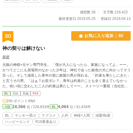
感想数 36
文字数 216,422
最終更新日 2019.05.25
登録日 2019.04.13
30
お気に入り追加
80
神の契りは解けない
碧碧
元狼の神様×元ヤン専門学生。 「僕が大人になったら、家族になってよ」ーー。
かつてどこにも居場所のなかった少年は、神社で会った銀色の犬に向かってそう
言った。そして成長した青年の前に銀髪の男が現れる。「約束を果たしにきた」
と言うその男。「はぁ？お前ダレ？」青年は約束のことも全く覚えていなかっ
た。幼い頃に交わした二人の約束は果たしてーー。 ストーリー重視（当社比）
ですが、予告なくR18描写が入ります。ご注意ください。
BL
完結
長編
R18
24h.ポイント
49pt
16,566
4,064
位 / 228,833件
位 / 31,434件
小説
BL
BL
ヤンキー受け
ラブコメ
人外
神様×人間
溺愛/執着
ハッピーエンド
R18要素あり