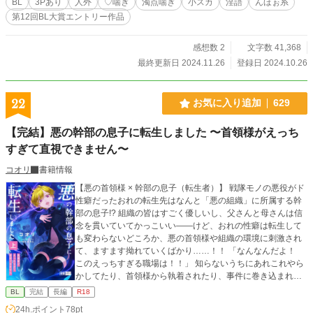
BL
3Pあり
人外
♡喘ぎ
濁点喘ぎ
小スカ
淫語
んほぉ系
第12回BL大賞エントリー作品
感想数 2
文字数 41,368
最終更新日 2024.11.26
登録日 2024.10.26
22
お気に入り追加
629
【完結】悪の幹部の息子に転生しました 〜首領様がえっち
すぎて直視できません〜
コオリ
書籍情報
【悪の首領様 × 幹部の息子（転生者）】 戦隊モノの悪役がド
性癖だったおれの転生先はなんと「悪の組織」に所属する幹
部の息子!? 組織の皆はすごく優しいし、父さんと母さんは信
念を貫いていてかっこいい――けど、おれの性癖は転生して
も変わらないどころか、悪の首領様や組織の環境に刺激され
て、ますます拗れていくばかり……！！ 「なんなんだよ！
このえっちすぎる職場は！！」 知らないうちにあれこれやら
かしてたり、首領様から執着されたり、事件に巻き込まれた
り、えっちなことをされたり――ちょっと変わったフェチ特
BL
完結
長編
R18
化・異世界転生ファンタジーBL。 お気に入り・感想お待ちし
24h.ポイント
78pt