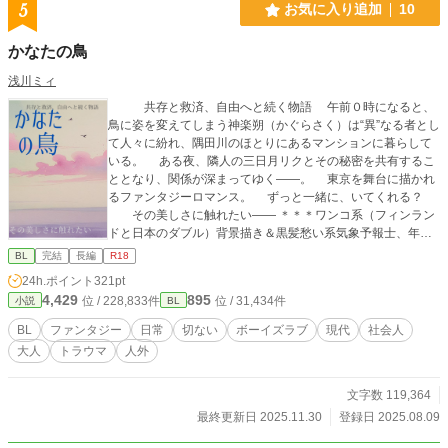
5
お気に入り追加
10
かなたの鳥
浅川ミィ
共存と救済、自由へと続く物語 午前０時になると、
鳥に姿を変えてしまう神楽朔（かぐらさく）は“異”なる者とし
て人々に紛れ、隅田川のほとりにあるマンションに暮らして
いる。 ある夜、隣人の三日月リクとその秘密を共有するこ
ととなり、関係が深まってゆく――。 東京を舞台に描かれ
るファンタジーロマンス。 ずっと一緒に、いてくれる？
その美しさに触れたい―― ＊＊＊ワンコ系（フィンラン
ドと日本のダブル）背景描き＆黒髪愁い系気象予報士、年の
差（８歳差）カップル♪春夏秋冬・クリスマス、巡る季節のラ
BL
完結
長編
R18
ブストーリー＊＊＊ ＼本作のスピンオフ作品『ドーナツ食べ
24h.ポイント
321pt
よッ』エブリスタにて連載中🍩／
4,429
895
位 / 228,833件
位 / 31,434件
小説
BL
BL
ファンタジー
日常
切ない
ボーイズラブ
現代
社会人
大人
トラウマ
人外
文字数 119,364
最終更新日 2025.11.30
登録日 2025.08.09