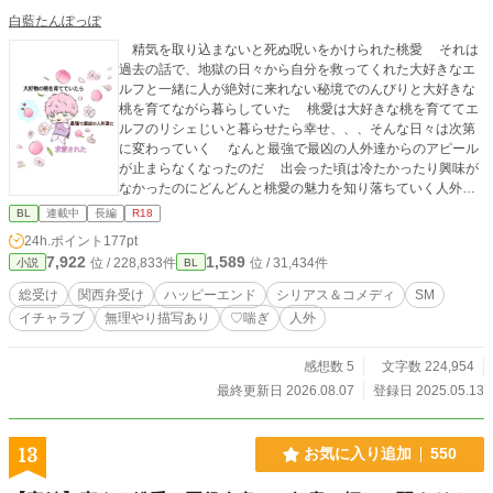
白藍たんぽっぽ
精気を取り込まないと死ぬ呪いをかけられた桃愛 それは
過去の話で、地獄の日々から自分を救ってくれた大好きなエ
ルフと一緒に人が絶対に来れない秘境でのんびりと大好きな
桃を育てながら暮らしていた 桃愛は大好きな桃を育ててエ
ルフのリシェじいと暮らせたら幸せ、、、そんな日々は次第
に変わっていく なんと最強で最凶の人外達からのアピール
が止まらなくなったのだ 出会った頃は冷たかったり興味が
なかったのにどんどんと桃愛の魅力を知り落ちていく人外達
最強で最凶な彼らの愛情は重く桃愛は困り果てていた。け
BL
連載中
長編
R18
れど人外達の目からみたら満更でもない桃愛の反応が可愛く
24h.ポイント
177pt
さらに愛しさが募ってしまう そんな可愛い桃愛に心を乱さ
7,922
1,589
位 / 228,833件
位 / 31,434件
小説
BL
れる人外達はどうやったら桃愛を手に入れられるのかと試行
錯誤を重ねていた 「俺、桃育てたいだけやねんっ、、、やの
総受け
関西弁受け
ハッピーエンド
シリアス＆コメディ
SM
に俺の気持ち分かってくれるやつ誰もおらんやん！そんなん
イチャラブ
無理やり描写あり
♡喘ぎ
人外
やったらもうみんな嫌いや！、、、家出してやる！、、、
ぁ、え？頭撫でてくれるん？ほな最後にちょっとだけ、、、
っ！？いや離してぇな！俺は家出するんやっ」 ◆個性溢れ
感想数 5
文字数 224,954
る人外攻め ・面倒くさがりエルフ ・魔王の息子俺様次男 ・
最終更新日 2026.08.07
登録日 2025.05.13
鬼の中では低身長ヤクザ ・母性に目覚めたインキュバス ・依
存と自立の双子 ・メンヘラ堕天使 ・昔助けた村人 ・昔の親
友 ◆誤字脱字があるかもです ◆R18表現があり、過激なプレ
13
お気に入り追加
550
イ含む ◆何でも許せる人向け ◆総受け、ハーレム ◆急なシ
リアス ◆展開はゆっくりめ ◆暴力や血の描写は予告なく入り