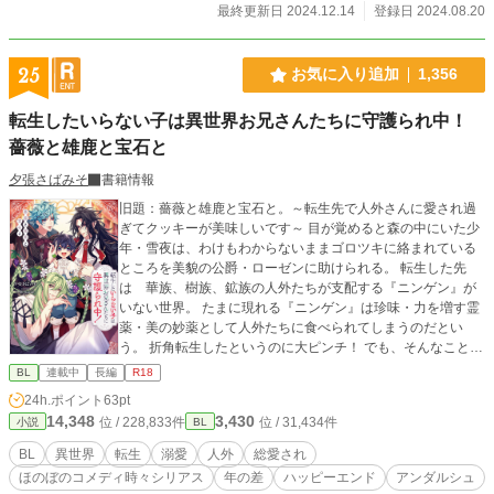
最終更新日 2024.12.14
登録日 2024.08.20
25
お気に入り追加
1,356
転生したいらない子は異世界お兄さんたちに守護られ中！
薔薇と雄鹿と宝石と
夕張さばみそ
書籍情報
旧題：薔薇と雄鹿と宝石と。～転生先で人外さんに愛され過
ぎてクッキーが美味しいです～ 目が覚めると森の中にいた少
年・雪夜は、わけもわからないままゴロツキに絡まれている
ところを美貌の公爵・ローゼンに助けられる。 転生した先
は 華族、樹族、鉱族の人外たちが支配する『ニンゲン』が
いない世界。 たまに現れる『ニンゲン』は珍味・力を増す霊
薬・美の妙薬として人外たちに食べられてしまうのだとい
う。 折角転生したというのに大ピンチ！ でも、そんなことは
つゆしらず、自分を助けてくれた華族のローゼンに懐く雪
BL
連載中
長編
R18
夜。 初めは冷たい態度をとっていたローゼンだが、そんな雪
24h.ポイント
63pt
夜に心を開くようになり――。 優しい世界は最高なのでクッ
14,348
3,430
位 / 228,833件
位 / 31,434件
小説
BL
キーを食べます！ 溺愛される雪夜の前には樹族、鉱族の青
年たちも現れて…… ……という、ニンゲンの子供が人外おに
BL
異世界
転生
溺愛
人外
総愛され
いさん達と出逢い、大人編でLOVEになりますが、幼少期はお
ほのぼのコメディ時々シリアス
年の差
ハッピーエンド
アンダルシュ
兄さん達に育てられる健全ホノボノ異世界ライフな感じで