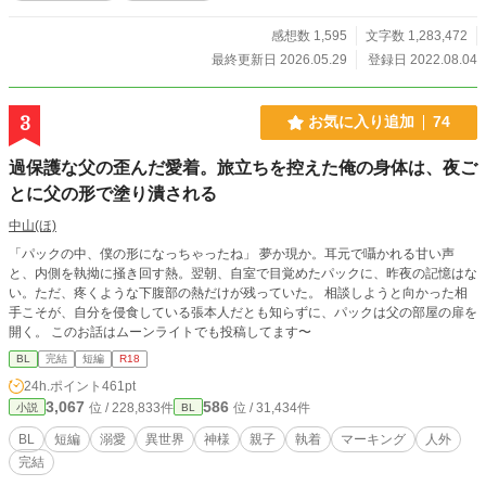
感想数 1,595
文字数 1,283,472
最終更新日 2026.05.29
登録日 2022.08.04
3
お気に入り追加
74
過保護な父の歪んだ愛着。旅立ちを控えた俺の身体は、夜ご
とに父の形で塗り潰される
中山(ほ)
「パックの中、僕の形になっちゃったね」 夢か現か。耳元で囁かれる甘い声
と、内側を執拗に掻き回す熱。翌朝、自室で目覚めたパックに、昨夜の記憶はな
い。ただ、疼くような下腹部の熱だけが残っていた。 相談しようと向かった相
手こそが、自分を侵食している張本人だとも知らずに、パックは父の部屋の扉を
開く。 このお話はムーンライトでも投稿してます〜
BL
完結
短編
R18
24h.ポイント
461pt
3,067
586
位 / 228,833件
位 / 31,434件
小説
BL
BL
短編
溺愛
異世界
神様
親子
執着
マーキング
人外
完結