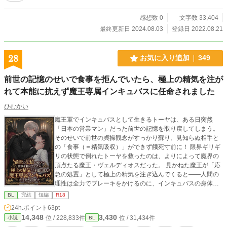
感想数 0
文字数 33,404
最終更新日 2024.08.03
登録日 2022.08.21
28
お気に入り追加
349
前世の記憶のせいで食事を拒んでいたら、極上の精気を注が
れて本能に抗えず魔王専属インキュバスに任命されました
ひむかい
魔王軍でインキュバスとして生きるトーヤは、ある日突然
「日本の営業マン」だった前世の記憶を取り戻してしまう。
そのせいで前世の貞操観念がすっかり蘇り、見知らぬ相手と
の「食事（＝精気吸収）」ができず餓死寸前に！ 限界ギリギ
リの状態で倒れたトーヤを救ったのは、よりによって魔界の
頂点たる魔王・ヴェルディオスだった。 見かねた魔王が「応
急の処置」として極上の精気を注ぎ込んでくると——人間の
理性は全力でブレーキをかけるのに、インキュバスの身体は
あっけなく陥落してしまい！？ しかも、トーヤは魔王の規格
BL
完結
短編
R18
外の魔力すら受け止められる「底なしの器」だったことが発
24h.ポイント
63pt
覚。 「お前の器の底を見たい」 魔王に気に入られた、『食
14,348
3,430
位 / 228,833件
位 / 31,434件
小説
BL
事』が出来ない元童貞インキュバスの運命は……！？ ※はR1