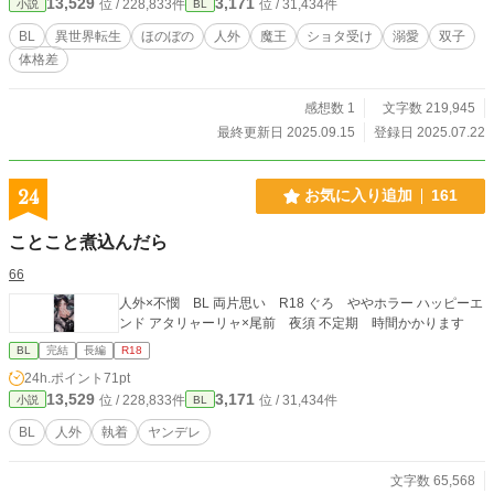
13,529
3,171
位 / 228,833件
位 / 31,434件
小説
BL
で………R18には※印 ◆◆ 魔王様×双子のショタ二人◆コメディで溺愛◆細
けぇ事はいいんだよの精神でお読みいただければ幸いです。 ◇他サイト様でも
BL
異世界転生
ほのぼの
人外
魔王
ショタ受け
溺愛
双子
掲載中◇
体格差
感想数 1
文字数 219,945
最終更新日 2025.09.15
登録日 2025.07.22
24
お気に入り追加
161
ことこと煮込んだら
66
人外×不憫 BL 両片思い R18 ぐろ ややホラー ハッピーエ
ンド アタリャーリャ×尾前 夜須 不定期 時間かかります
BL
完結
長編
R18
24h.ポイント
71pt
13,529
3,171
位 / 228,833件
位 / 31,434件
小説
BL
BL
人外
執着
ヤンデレ
文字数 65,568