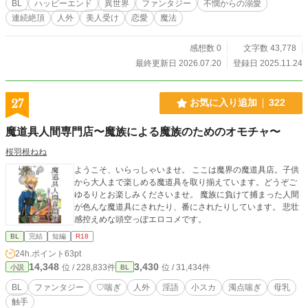
BL
ハッピーエンド
異世界
ファンタジー
不憫からの溺愛
魔にトロトロになるまで溺愛されるようになった話である。
連続絶頂
人外
美人受け
恋愛
魔法
エロ含む話の前に「※」つけておきます。 強姦、美人受
け、不憫受け、中出し、潮吹き、指姦、人外、強制、結腸攻
め、連続絶頂、快楽堕ち、フェラ等々の予定 https://kisaragis
感想数 0
文字数 43,778
hion.fanbox.cc/ 如月紫苑のFanboxです。是非無料登録をどう
最終更新日 2026.07.20
登録日 2025.11.24
ぞ。新作や書籍化情報の等の近況やリアルタイムでの作品に
ついてよく呟いています。
27
お気に入り追加
322
魔道具人間専門店〜魔族による魔族のためのオモチャ〜
桜羽根ねね
ようこそ、いらっしゃいませ。 ここは魔界の魔道具店。子供
から大人まで楽しめる魔道具を取り揃えています。どうぞご
ゆるりとお楽しみくださいませ。 魔族に負けて捕まった人間
が色んな魔道具にされたり、番にされたりしています。 悲壮
感控えめな頭空っぽエロコメです。
BL
完結
短編
R18
24h.ポイント
63pt
14,348
3,430
位 / 228,833件
位 / 31,434件
小説
BL
BL
ファンタジー
♡喘ぎ
人外
淫語
小スカ
濁点喘ぎ
母乳
触手