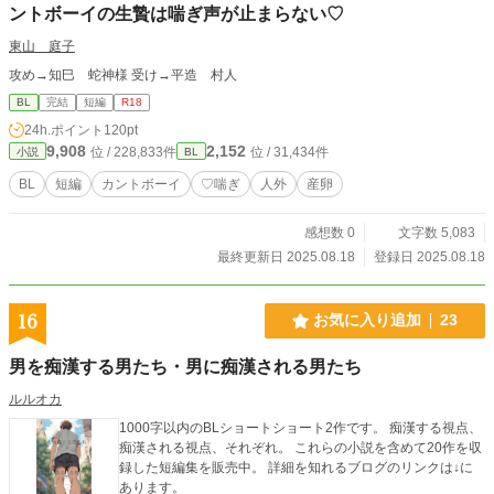
ントボーイの生贄は喘ぎ声が止まらない♡
東山 庭子
攻め→知巳 蛇神様 受け→平造 村人
BL
完結
短編
R18
24h.ポイント
120pt
9,908
2,152
位 / 228,833件
位 / 31,434件
小説
BL
BL
短編
カントボーイ
♡喘ぎ
人外
産卵
感想数 0
文字数 5,083
最終更新日 2025.08.18
登録日 2025.08.18
16
お気に入り追加
23
男を痴漢する男たち・男に痴漢される男たち
ルルオカ
1000字以内のBLショートショート2作です。 痴漢する視点、
痴漢される視点、それぞれ。 これらの小説を含めて20作を収
録した短編集を販売中。 詳細を知れるブログのリンクは↓に
あります。