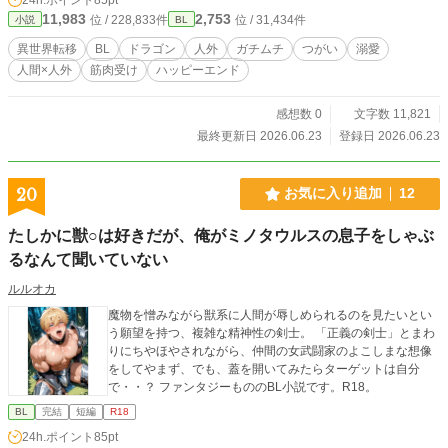
すぎた。
11,983
2,753
位 / 228,833件
位 / 31,434件
小説
BL
異世界転移
BL
ドラゴン
人外
ガチムチ
つがい
溺愛
人間×人外
筋肉受け
ハッピーエンド
感想数 0
文字数 11,821
最終更新日 2026.06.23
登録日 2026.06.23
20
お気に入り追加
12
たしかに獣○は好きだが、俺がミノタウルスの息子をしゃぶ
るなんて聞いていない
ルルオカ
魔物を憎みながら獣系に人間が辱しめられるのを見たいとい
う願望を持つ、複雑な精神性の剣士。 「正義の剣士」とまわ
りにちやほやされながら、仲間の女武闘家のよこしまな想像
をしてやまず、でも、蓋を開いてみたらターゲットは自分
で・・？ ファンタジーもののBL小説です。R18。
BL
完結
短編
R18
24h.ポイント
85pt