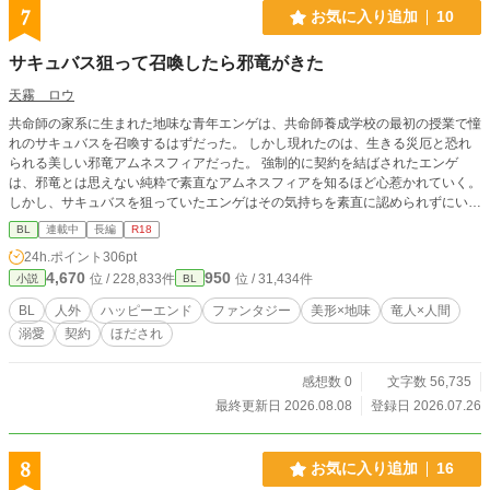
7
お気に入り追加
10
サキュバス狙って召喚したら邪竜がきた
天霧 ロウ
共命師の家系に生まれた地味な青年エンゲは、共命師養成学校の最初の授業で憧
れのサキュバスを召喚するはずだった。 しかし現れたのは、生きる災厄と恐れ
られる美しい邪竜アムネスフィアだった。 強制的に契約を結ばされたエンゲ
は、邪竜とは思えない純粋で素直なアムネスフィアを知るほど心惹かれていく。
しかし、サキュバスを狙っていたエンゲはその気持ちを素直に認められずにい
た。 アムネスフィア×エンゲ (ファンタジー/美形×地味/竜×人間/素直攻め/ツンデ
BL
連載中
長編
R18
レ受け/ほだされ/人外/溺愛/契約/ハッピーエンド)
24h.ポイント
306pt
4,670
950
位 / 228,833件
位 / 31,434件
小説
BL
BL
人外
ハッピーエンド
ファンタジー
美形×地味
竜人×人間
溺愛
契約
ほだされ
感想数 0
文字数 56,735
最終更新日 2026.08.08
登録日 2026.07.26
8
お気に入り追加
16