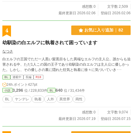
感想数 0
文字数 2,509
最終更新日 2026.02.06
登録日 2026.02.06
4
お気に入り追加
82
幼馴染の白エルフに執着されて困っています
なつさ
白エルフの王国でただ一人黒い髪黒目をした異端なエルフの主人公。誰からも迫
害される中、ただ1人この国の王子であり幼馴染の白エルフは主人公に優しかっ
た。しかし、その優しさの裏に隠れた狂気と執着に徐々に気づいていき･･･
BL
連載中
長編
R18
24h.ポイント
427pt
3,296
640
位 / 228,833件
位 / 31,434件
小説
BL
BL
ヤンデレ
執着
人外
異世界
両性
感想数 0
文字数 9,074
最終更新日 2026.07.19
登録日 2026.07.15