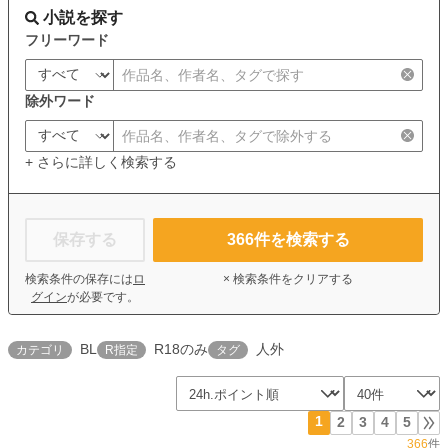
小説を探す
フリーワード
除外ワード
+ さらに詳しく検索する
保存する
366
件を検索する
検索条件の保存には
ロ
× 検索条件をクリアする
グイン
が必要です。
BL
R18のみ
人外
カテゴリ
R指定
タグ
1
2
3
4
5
366
件