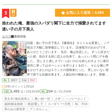
いうことでご理解ください。特に温度管理についてはヒーターが存在しない異世
界独自の対策なので、現代では専用ヒーターで快適な空間を作るようにお願いし
ます。
2
お気に入り追加
8,084
拾われた俺、最強のスパダリ閣下に全力で溺愛されてます
迷い子の月下美人
エウラ
書籍情報
旧題：迷い子の月下美人 【書籍化】 タイトルを変更し、ノア
視点で大幅に加筆修正しています。 読者様方のおかげです。
ありがとうございます。 先日、俺は失恋した。 ずっと好きだ
った彼。告白する前に恋人が出来て、あっという間にデキ婚
した。 悲しさと虚しさでいっぱいの心を紛らわすように連日
迷宮に潜ってはポーションを作りまくる日々。 そんな俺に声
をかけてきたのはＳランクの冒険者だった。 男しかいない世
界で誰でも妊娠出来ます。人族以外の種族もいます。異種婚
可能。作中に出産表現はありません。 ※オメガバースっぽい
BL
連載中
長編
R18
所がありますがバース性はありません。（発情期やフェロモ
24h.ポイント
1,001pt
ンなどはあります） 不定期更新です。 Ｒ18には＊付きます。
1,453
234
位 / 228,833件
位 / 31,434件
小説
BL
美丈夫×無自覚美人
番い/好一対
人外
ハッピーエンド
薬師/錬金術師
精霊/愛し子
スパダリ？×天然
BL・R18
男のみの異世界
アンダルシュ