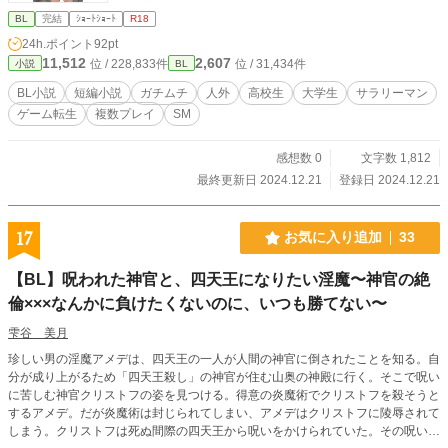
BL
完結
ｼｮｰﾄｼｮｰﾄ
R18
24h.ポイント
92pt
11,512
2,607
位 / 228,833件
位 / 31,434件
小説
BL
BL小説
短編小説
ガチムチ
人外
高校生
大学生
サラリーマン
ゲーム転生
複数プレイ
SM
感想数 0
文字数 1,812
最終更新日 2024.12.21
登録日 2024.12.21
17
お気に入り追加
33
【BL】呪われた神官と、四天王になりたい淫魔〜神官の絶
倫×××なんかに負けたくないのに、いつも勝てない〜
雫谷 美月
珍しい男の淫魔アメデは、四天王の一人が人間の神官に倒されたことを知る。自
分が成り上がるため「四天王殺し」の神官が住む山奥の神殿に行く。そこで呪い
に苦しむ神官クリストフの姿を見つける。得意の炎魔術でクリストフを殺そうと
するアメデ。だが炎魔術は封じられてしまい、アメデはクリストフに陵辱されて
しまう。クリストフは死ぬ間際の四天王から呪いをかけられていた。その呪い