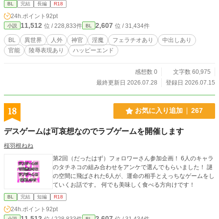
は、夜になると抑えきれない獣じみた性欲があふれ出る呪いだった。 「絶対に
BL
完結
長編
R18
あの神官を殺して、四天王になってやる！」 呪いにかかった人間の神官（攻）×
24h.ポイント
92pt
絶対に四天王になりたいセックスに弱すぎる淫魔（受） ※エロがある話は、タ
11,512
2,607
位 / 228,833件
位 / 31,434件
小説
BL
イトルの末尾に※がつきます。 ※ムーンライトノベルズさんからの転載で
す。
BL
異世界
人外
神官
淫魔
フェラチオあり
中出しあり
官能
陵辱表現あり
ハッピーエンド
感想数 0
文字数 60,975
最終更新日 2026.07.28
登録日 2026.07.15
18
お気に入り追加
267
デスゲームは可哀想なのでラブゲームを開催します
桜羽根ねね
第2回（だったはず）フォロワーさん参加企画！ 6人のキャラ
のタチネコの組み合わせをアンケで選んでもらいました！ 謎
の空間に飛ばされた6人が、運命の相手とえっちなゲームをし
ていくお話です。 何でも美味しく食べる方向けです！
BL
完結
短編
R18
24h.ポイント
92pt
11,512
2,607
位 / 228,833件
位 / 31,434件
小説
BL