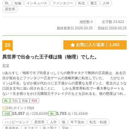
8シーンがある話です。 ※イラスト、本文共にAIを使用して
BL
短編
インキュバス
ファンタジー
転生
魔王
人外
います。
異世界
感想数 0
文字数 23,922
最終更新日 2026.03.25
登録日 2026.03.25
29
お気に入り追加
1,263
異世界で出会った王子様は狼（物理）でした。
ヤマ
◽︎あらすじ：地味でモブ街道まっしぐらの数学オタクで教師の立花俊は、ある日
目が覚めるとファンタジー乙女ゲームの攻略対象に転生していた。 だがヒロ
インは不在。なぜか俊が代わりに王子達からの度重なる壁ドンと、呪文のような
口説き文句に追い回されることに。 しかも異世界転生で一番大事なチートも
ない！生き残りをかけ元隣国王子クレイグのもとを訪れるも、彼の態度はつれな
い。だが満月の夜、狼に変身していたクレイグの正体を見抜いたせいで彼は人間
BL
完結
長編
R18
に戻り、理性を失った彼に押し倒されてしまう。クレイグが呪われた人狼である
24h.ポイント
56pt
と聞いた俊は、今後も発情期に「発散」する手伝いをすると提案する。 人狼の
15,357
3,703
位 / 228,833件
位 / 31,434件
小説
BL
元王子（ハイスペック誠実童貞）×数学オタクの数学教師（童貞） 初投稿です。
よろしくお願いします。 ※脇キャラにNL要素あり(R18なし)。 ※R18は中盤以
ハッピーエンド
異世界
人外
狼
年下攻め
転生・転移
降です。獣姦はありません。 ※ムーンライトノベルズ様へも投稿しています。
童貞攻め
モフモフ
年上受け
完結