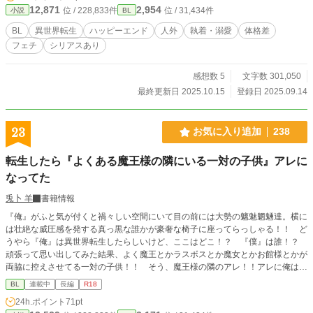
てます！ ※2025/10/12 J.GARDEN58にて同人誌上巻を発行
12,871
2,954
位 / 228,833件
位 / 31,434件
小説
BL
（下巻は2026年春頃予定） 表紙イラスト：ハセヒロヨシ
BL
異世界転生
ハッピーエンド
人外
執着・溺愛
体格差
フェチ
シリアスあり
感想数 5
文字数 301,050
最終更新日 2025.10.15
登録日 2025.09.14
23
お気に入り追加
238
転生したら『よくある魔王様の隣にいる一対の子供』アレに
なってた
兎卜 羊
書籍情報
『俺』がふと気が付くと禍々しい空間にいて目の前には大勢の魑魅魍魎達。横に
は壮絶な威圧感を発する真っ黒な誰かが豪奢な椅子に座ってらっしゃる！！ ど
うやら『俺』は異世界転生したらしいけど、ここはどこ！？ 『僕』は誰！？
頑張って思い出してみた結果、よく魔王とかラスボスとか魔女とかお館様とかが
両脇に控えさせてる一対の子供！！ そう、魔王様の隣のアレ！！アレに俺はな
ったらしい！！ 人間だった前世を思い出したショタ、『僕』セオと、その双子
BL
連載中
長編
R18
の片割れショタ、ネオの魔王様の隣のアレとしての日常。合言葉は『僕』の常識
24h.ポイント
71pt
『俺』の非常識！！！ 山も無ければ落ちも無く意味の無い日常を不定期