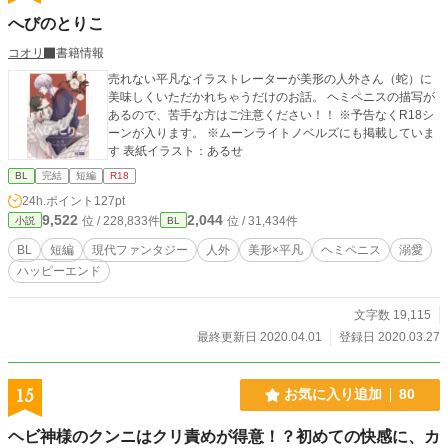
へびのとりこ
コオリ
書籍情報
売れない平凡なイラストレーターが美形の人外さん（蛇）に
美味しくいただかれちゃうだけのお話。 ヘミペニスの描写が
あるので、苦手な方はご注意ください！！ ※予告なくR18シ
ーンが入ります。 ※ムーンライトノベルズにも掲載していま
す 表紙イラスト：あるせ
BL
完結
短編
R18
24h.ポイント
127pt
9,522
2,044
位 / 228,833件
位 / 31,434件
小説
BL
BL
短編
現代ファンタジー
人外
美形×平凡
ヘミペニス
溺愛
ハッピーエンド
文字数 19,115
最終更新日 2020.04.01
登録日 2020.03.27
15
お気に入り追加
80
ヘビ神様のクンニはクリ責めが得意！？初めての快感に、カ