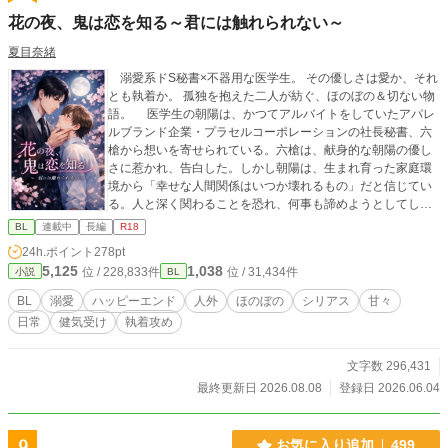
花の夜、鬼は恋を知る～君には触れられない～
夏目奈緒
溺愛系ドS秘書×不器用な医学生。 その優しさは愛か、それ
とも執着か。 孤独を抱えた二人が紡ぐ、ほのぼの＆切ない物
語。 医学生の朝陽は、かつてアルバイトをしていたアパレ
ルブランド企業・プラセルコーポレーションの社長秘書、六
槍から想いを寄せられている。六槍は、献身的な朝陽の優し
さに惹かれ、告白した。しかし朝陽は、生まれ育った家庭環
境から「幸せな人間関係はいつか壊れるもの」だと信じてい
る。人と深く関わることを恐れ、何事も諦めようとしてしま
う朝陽は、六槍の気持ちを受け止められずにいた。 そんな
BL
連載中
長編
R18
六槍には秘密があった。クレアという星に祖先を持つ「レ
24h.ポイント
278pt
プ」という種族の末裔であり、人間のエネルギーを取り込ま
5,125
1,038
位 / 228,833件
位 / 31,434件
小説
BL
なければ生きていけない存在だった。かつては「鬼」と呼ば
れたこともあるという。その秘密を打ち明けられた朝陽は、
BL
溺愛
ハッピーエンド
人外
ほのぼの
シリアス
甘々
六槍に信頼されたことを喜び、彼の特別な友人になれたと思
日常
健気受け
執着攻め
っていた。 一方、朝陽自身も大きな問題を抱えていた。親
子鑑定によって、自分を育ててくれた父・倉口と血の繋がり
がないことが判明したのだ。本当の父親である谷本から面会
文字数 296,431
を求められる。母と兄は対立し、倉口は酒に溺れ、家族は壊
最終更新日 2026.08.08
登録日 2026.06.04
れていく。朝陽は深く傷つきながらも、それでも前を向こう
としていた。 そんなある日、六槍に連れられて訪れた占い
の館で、朝陽は不思議な予言を受ける。引き当てたタロット
9
お気に入り追加
499