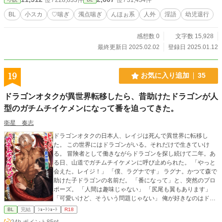
BL
小スカ
♡喘ぎ
濁点喘ぎ
んほぉ系
人外
淫語
幼児退行
感想数 0
文字数 15,928
最終更新日 2025.02.02
登録日 2025.01.12
19
お気に入り追加
35
ドラゴンオタクが異世界転移したら、昔助けたドラゴンが人
型のガチムチイケメンになって番を迫ってきた。
衛星 奏志
ドラゴンオタクの日本人、レイジは死んで異世界に転移し
た。 この世界にはドラゴンがいる。それだけで生きていけ
る。 冒険者として働きながらドラゴンを探し続けて二年。あ
る日、山道でガチムチイケメンに呼び止められた。 「やっと
会えた。レイジ！」 「僕、ラグナです」 ラグナ。かつて森で
助けた子ドラゴンの名前だ。 「番になって」と、突然のプロ
ポーズ。 「人間は趣味じゃない」 「尻尾も翼もあります」
「可愛いけど、そういう問題じゃない」 俺が好きなのはドラ
ゴンであって人間じゃない。 でも、どうやら逆鱗に触れた責
BL
完結
ｼｮｰﾄｼｮｰﾄ
R18
任を取らなければならないらしい。 ドラゴンオタクの業が深
24h.ポイント
85pt