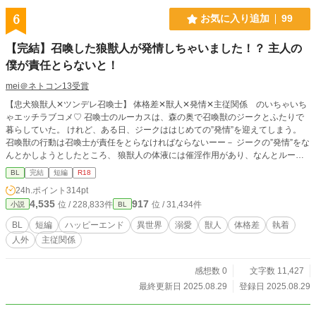
6
お気に入り追加
99
【完結】召喚した狼獣人が発情しちゃいました！？ 主人の
僕が責任とらないと！
mei＠ネトコン13受賞
【忠犬狼獣人✕ツンデレ召喚士】 体格差✕獣人✕発情✕主従関係 のいちゃいち
ゃエッチラブコメ♡ 召喚士のルーカスは、森の奥で召喚獣のジークとふたりで
暮らしていた。 けれど、ある日、ジークははじめての”発情”を迎えてしまう。
召喚獣の行動は召喚士が責任をとらなければならないーー－ ジークの”発情”をな
んとかしようとしたところ、 狼獣人の体液には催淫作用があり、なんとルーカ
スも発情してしまった！ 「主様、俺が治療してあげますね」 全身をぺろぺろと
BL
完結
短編
R18
舐められて、抱きしめられて、全然止まってくれない！？ 甘えるようだけど、
24h.ポイント
314pt
本能と独占欲が剥き出しで、がつがつに攻められちゃってーーー！！ 可愛い忠
4,535
917
位 / 228,833件
位 / 31,434件
小説
BL
犬狼が、本能剥き出しで執着してくる……！ 主従関係のほだされエッチラブコ
メ。 ※一万千字程度、全五話で完結しております。サクッと読める短編。 ※他
BL
短編
ハッピーエンド
異世界
溺愛
獣人
体格差
執着
サイトにも投稿予定
人外
主従関係
感想数 0
文字数 11,427
最終更新日 2025.08.29
登録日 2025.08.29