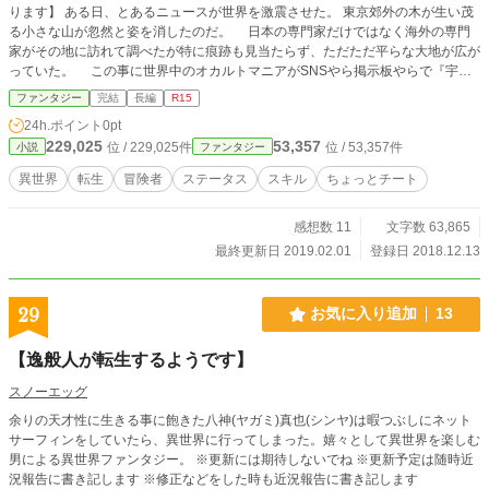
ります】 ある日、とあるニュースが世界を激震させた。 東京郊外の木が生い茂
る小さな山が忽然と姿を消したのだ。 日本の専門家だけではなく海外の専門
家がその地に訪れて調べたが特に痕跡も見当たらず、ただただ平らな大地が広が
っていた。 この事に世界中のオカルトマニアがSNSやら掲示板やらで『宇宙
人が攻めてくる前兆だ』だとか『ラグナロクが迫っている』だとか騒ぎに騒ぎま
ファンタジー
完結
長編
R15
くった。 そして、もう一つそのニュースを大きくさせる事実が明らかになっ
24h.ポイント
0pt
た。 山が消えた日の前日、ある二人の男女がその山でキャンプをしていたの
229,025
53,357
位 / 229,025件
位 / 53,357件
小説
ファンタジー
だ。そしてその二人も一緒に消えた。 この原因不明の事態に日本人のみならず
海外の人々をも驚嘆させた。 これはその男女二人の事件後の物語である。
異世界
転生
冒険者
ステータス
スキル
ちょっとチート
感想数 11
文字数 63,865
最終更新日 2019.02.01
登録日 2018.12.13
29
お気に入り追加
13
【逸般人が転生するようです】
スノーエッグ
余りの天才性に生きる事に飽きた八神(ヤガミ)真也(シンヤ)は暇つぶしにネット
サーフィンをしていたら、異世界に行ってしまった。嬉々として異世界を楽しむ
男による異世界ファンタジー。 ※更新には期待しないでね ※更新予定は随時近
況報告に書き記します ※修正などをした時も近況報告に書き記します