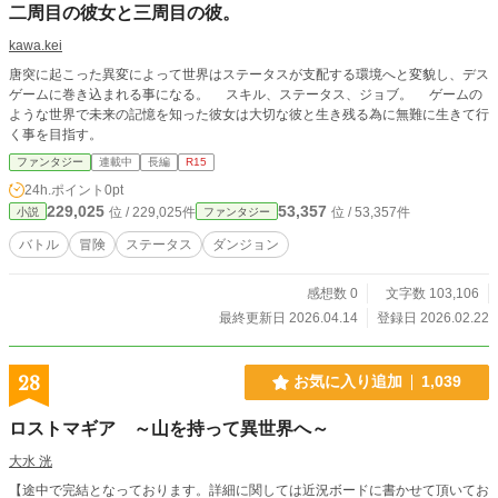
二周目の彼女と三周目の彼。
kawa.kei
唐突に起こった異変によって世界はステータスが支配する環境へと変貌し、デス
ゲームに巻き込まれる事になる。 スキル、ステータス、ジョブ。 ゲームの
ような世界で未来の記憶を知った彼女は大切な彼と生き残る為に無難に生きて行
く事を目指す。
ファンタジー
連載中
長編
R15
24h.ポイント
0pt
229,025
53,357
位 / 229,025件
位 / 53,357件
小説
ファンタジー
バトル
冒険
ステータス
ダンジョン
感想数 0
文字数 103,106
最終更新日 2026.04.14
登録日 2026.02.22
28
お気に入り追加
1,039
ロストマギア ～山を持って異世界へ～
大水 洸
【途中で完結となっております。詳細に関しては近況ボードに書かせて頂いてお