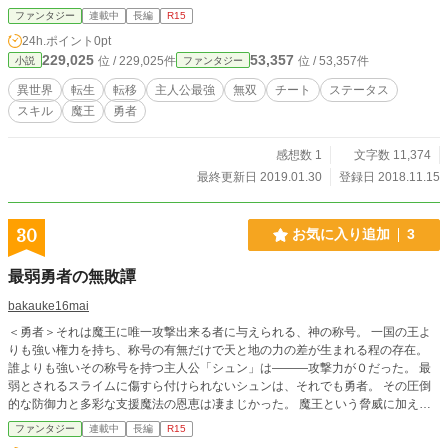
ファンタジー
連載中
長編
R15
24h.ポイント
0pt
229,025
53,357
位 / 229,025件
位 / 53,357件
小説
ファンタジー
異世界
転生
転移
主人公最強
無双
チート
ステータス
スキル
魔王
勇者
感想数 1
文字数 11,374
最終更新日 2019.01.30
登録日 2018.11.15
30
お気に入り追加
3
最弱勇者の無敗譚
bakauke16mai
＜勇者＞それは魔王に唯一攻撃出来る者に与えられる、神の称号。 一国の王よ
りも強い権力を持ち、称号の有無だけで天と地の力の差が生まれる程の存在。
誰よりも強いその称号を持つ主人公「シュン」は―――攻撃力が０だった。 最
弱とされるスライムに傷すら付けられないシュンは、それでも勇者。 その圧倒
的な防御力と多彩な支援魔法の恩恵は凄まじかった。 魔王という脅威に加え
て、安定しない世界情勢の時代を、シュンは生きていた。 そこへ、新たなる勇
ファンタジー
連載中
長編
R15
者が現れた。