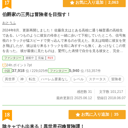
17
お気に入り追加
2,063
いく。
伯爵家の三男は冒険者を目指す！
おとうふ
2024年8月、更新再開しました！ 佐藤良太はとある高校に通う極普通の高校生
である。いつものように彼女の伶奈と一緒に歩いて下校していたところ、信号無
視のトラックが猛スピードで突っ込んで来るのが見えた。良太は咄嗟に彼女を突
き飛ばしたが、彼は迫り来るトラックを前に為すすべも無く、あっけなくこの世
を去った。 彼が最後に見たものは、驚愕した表情で自分を見る彼女と、完全に
キメているとしか思えない、トラックの運転手の異常な目だった... (...伶奈、ご
ファンタジー
連載中
長編
R15
めん...) 異世界に転生した良太は、とりあえず父の勧める通りに冒険者を目指す
24h.ポイント
7pt
こととなる。学校での出会いや、地球では体験したことのない様々な出来事が彼
37,918
5,940
位 / 229,025件
位 / 53,357件
小説
ファンタジー
を待っている。 初めて投稿する作品ですので、温かい目で見ていただければ幸
いです。 誤字・脱字やおかしな表現や展開など、指摘があれば遠慮なくお願い
異世界
神
転生
ハーレム要素なし
レベル
ステータス
冒険者
致します。 1話1話はとても短くなっていますので、サクサク読めるかなと思い
ます。
感想数 31
文字数 101,217
最終更新日 2025.06.12
登録日 2018.06.07
18
お気に入り追加
35
陰キャでも出来る！異世界召喚冒険譚！