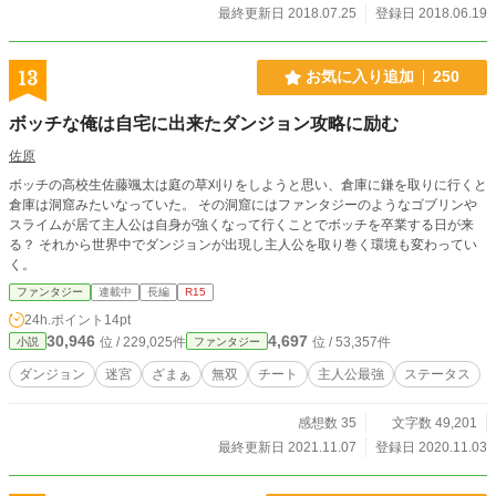
最終更新日 2018.07.25
登録日 2018.06.19
13
お気に入り追加
250
ボッチな俺は自宅に出来たダンジョン攻略に励む
佐原
ボッチの高校生佐藤颯太は庭の草刈りをしようと思い、倉庫に鎌を取りに行くと
倉庫は洞窟みたいなっていた。 その洞窟にはファンタジーのようなゴブリンや
スライムが居て主人公は自身が強くなって行くことでボッチを卒業する日が来
る？ それから世界中でダンジョンが出現し主人公を取り巻く環境も変わってい
く。
ファンタジー
連載中
長編
R15
24h.ポイント
14pt
30,946
4,697
位 / 229,025件
位 / 53,357件
小説
ファンタジー
ダンジョン
迷宮
ざまぁ
無双
チート
主人公最強
ステータス
感想数 35
文字数 49,201
最終更新日 2021.11.07
登録日 2020.11.03