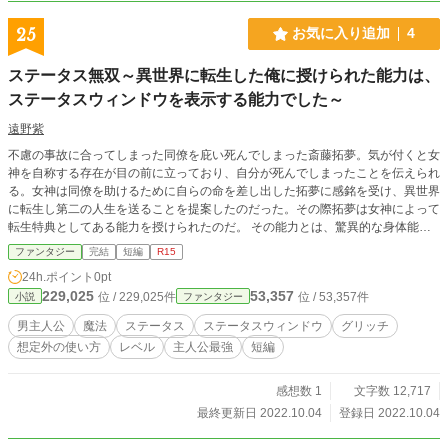
25
お気に入り追加
4
ステータス無双～異世界に転生した俺に授けられた能力は、
ステータスウィンドウを表示する能力でした～
遠野紫
不慮の事故に合ってしまった同僚を庇い死んでしまった斎藤拓夢。気が付くと女
神を自称する存在が目の前に立っており、自分が死んでしまったことを伝えられ
る。女神は同僚を助けるために自らの命を差し出した拓夢に感銘を受け、異世界
に転生し第二の人生を送ることを提案したのだった。その際拓夢は女神によって
転生特典としてある能力を授けられたのだ。 その能力とは、驚異的な身体能
力？どんな魔法でも使える程の才能？いや、そのどれもが違う。彼に授けられた
ファンタジー
完結
短編
R15
のは『ステータスを表示する』能力だった。この何の変哲もない能力を斎藤拓夢
24h.ポイント
0pt
は巧みに使い、異世界での冒険者ライフを送るのだった。
229,025
53,357
位 / 229,025件
位 / 53,357件
小説
ファンタジー
男主人公
魔法
ステータス
ステータスウィンドウ
グリッチ
想定外の使い方
レベル
主人公最強
短編
感想数 1
文字数 12,717
最終更新日 2022.10.04
登録日 2022.10.04