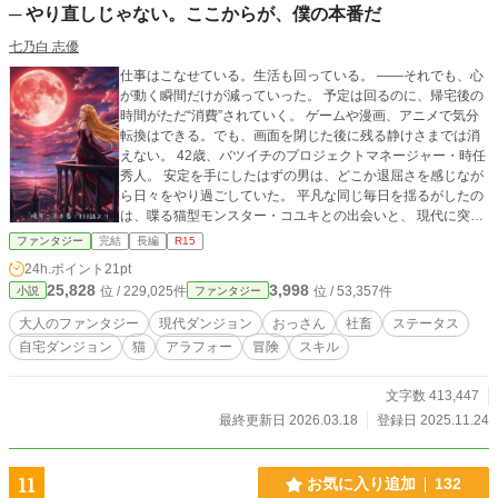
─ やり直しじゃない。ここからが、僕の本番だ
七乃白 志優
仕事はこなせている。生活も回っている。 ――それでも、心
が動く瞬間だけが減っていった。 予定は回るのに、帰宅後の
時間がただ“消費”されていく。 ゲームや漫画、アニメで気分
転換はできる。でも、画面を閉じた後に残る静けさまでは消
えない。 42歳、バツイチのプロジェクトマネージャー・時任
秀人。 安定を手にしたはずの男は、どこか退屈さを感じなが
ら日々をやり過ごしていた。 平凡な同じ毎日を揺るがしたの
は、喋る猫型モンスター・コユキとの出会いと、 現代に突如
現れた“異世界ダンジョン”だった。 現実では社会人。ダンジ
ファンタジー
完結
長編
R15
ョンでは攻略者。 モフモフな相棒と共に、危険と報酬の世界
24h.ポイント
21pt
を駆け抜ける二重生活が始まる。 段取りと情報整理、リスク
25,828
3,998
位 / 229,025件
位 / 53,357件
小説
ファンタジー
管理や交渉。大人の武器で勝ち筋を作る。 求めるのは過去の
やり直しでも、未来の成功でもない。 ――「いま」を立て直
大人のファンタジー
現代ダンジョン
おっさん
社畜
ステータス
すための再起動。 成功と安定のその先で、「本当の自分」を
自宅ダンジョン
猫
アラフォー
冒険
スキル
取り戻す。 社会人スキルと大人の分別を武器に挑む、現代ダ
ンジョンファンタジー。 ◆ 序盤は準備や日常の積み重ねが中
心ですが、第三章（27〜32話）の「救出劇」と「感情の爆
文字数 413,447
発」に向けて伏線を積み上げています。 そこで描かれる“社会
最終更新日 2026.03.18
登録日 2025.11.24
人の本気”は、作者としても特に見ていただきたい場面です。
もし気に入っていただけたら、そこまでお付き合いいただけ
ると嬉しいです。 ◆ 本作の魅力 ・「根性」「チート」では
11
お気に入り追加
132
なく、段取りと判断で勝つダンジョン攻略 ・社会人経験がそ