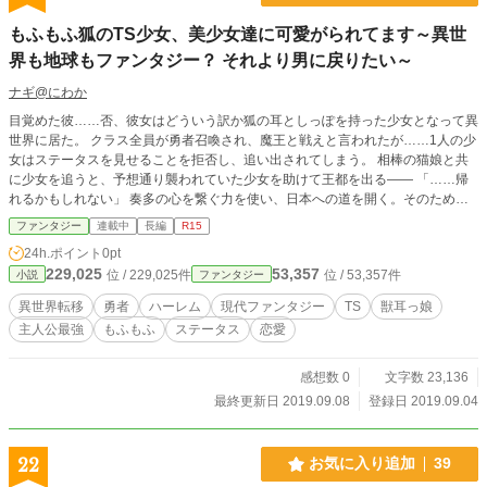
もふもふ狐のTS少女、美少女達に可愛がられてます～異世
界も地球もファンタジー？ それより男に戻りたい～
ナギ@にわか
目覚めた彼……否、彼女はどういう訳か狐の耳としっぽを持った少女となって異
世界に居た。 クラス全員が勇者召喚され、魔王と戦えと言われたが……1人の少
女はステータスを見せることを拒否し、追い出されてしまう。 相棒の猫娘と共
に少女を追うと、予想通り襲われていた少女を助けて王都を出る―― 「……帰
れるかもしれない」 奏多の心を繋ぐ力を使い、日本への道を開く。そのために
はレベルを上げなくてはならない。 そしてもう一つ、 「絶対に助けるって約束
ファンタジー
連載中
長編
R15
したんだ――」 これは――召喚されたTS少女が、仲間との絆を武器に異世界と
24h.ポイント
0pt
地球で様々なものに〝抗う〟お話。 (注意、TSでありハーレムものでもありま
229,025
53,357
位 / 229,025件
位 / 53,357件
小説
ファンタジー
す)
異世界転移
勇者
ハーレム
現代ファンタジー
TS
獣耳っ娘
主人公最強
もふもふ
ステータス
恋愛
感想数 0
文字数 23,136
最終更新日 2019.09.08
登録日 2019.09.04
22
お気に入り追加
39