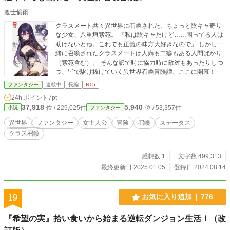
渡士愉雨
クラスメート共々異世界に召喚された、ちょっと陰キャ寄り
な少女、八重垣紫苑。 『私は陰キャだけど……困ってる人は
助けないとね。これでも正義の味方大好きなので』 しかし一
緒に召喚されたクラスメートは人癖も二癖もある人間ばかり
（紫苑含む）。 そんな訳で時に協力時に敵対もあったりしつ
つ、皆で駆け抜けていく異世界召喚冒険譚、ここに開幕！
ファンタジー
連載中
長編
R15
24h.ポイント
7pt
37,918
5,940
位 / 229,025件
位 / 53,357件
小説
ファンタジー
異世界
ファンタジー
女主人公
冒険
召喚
ステータス
クラス召喚
感想数 1
文字数 499,313
最終更新日 2025.01.05
登録日 2024.08.14
19
お気に入り追加
776
『希望の実』拾い食いから始まる逆転ダンジョン生活！（改