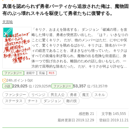
真価を認められず勇者パーティから追放された俺は、魔物固
有のぶっ壊れスキルを駆使して勇者たちに復讐する。
天宮暁
「キリク、おまえを除名する」 ダンジョン「破滅の塔」を攻
略した帰り道、勇者が突然言い出した。 「は？」 いきなりの
ことに驚くキリク。 だが、他のメンバーはただ、にやにや笑
って、驚くキリクを眺めるばかり。キリクは、除名がパーテ
ィの総意であることを、遅まきながら悟っていた。 キリクは
すべての装備を剥ぎ取られ、魔物の出る危険な街道筋に、身
体一つで投げ出される。離脱のための話し合いもなしの、一
方的で屈辱的な除名だった。 だが、キリクが何より許せなか
ったのはべつのことだ。勇者とその仲間たちは、キリクが肌
ファンタジー
連載中
長編
R15
身離さず持っていたペンダントを、これ見よがしに踏みにじ
24h.ポイント
0pt
っていったのだ。そのペンダントは、魔王に殺された家族
229,025
53,357
位 / 229,025件
位 / 53,357件
小説
ファンタジー
の、かけがえのない形見の品だった。 キリクの真価を知らな
い勇者たちは、キリクが野垂れ死ぬことを確信していた。だ
ファンタジー
リベンジ
男主人公
勇者
魔王
スキル
が、特殊なスキルを持つキリクが、この程度で死ぬようなこ
ステータス
チート
ダンジョン
敵の技
とはない。 怒りを抱えさまようキリクの前に、盗賊の群れが
現れた。盗賊どもは誰かを取り囲んでいる。 キリクはうめい
た。破滅の塔のボスだった魔族の女。キリクたちとの戦いで
感想数 21
文字数 145,555
深手を負っていた彼女は、本来ならば歯牙にもかけないはず
最終更新日 2019.12.29
登録日 2019.11.21
の盗賊どもになぶりものにされようとしていた。 「気に入ら
ねえ」 魔王は憎い。 だが、人間だってクソばかりだ。 気づ