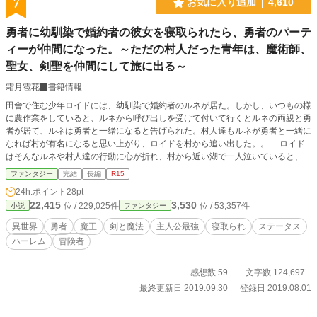
7
お気に入り追加
4,610
勇者に幼馴染で婚約者の彼女を寝取られたら、勇者のパーテ
ィーが仲間になった。～ただの村人だった青年は、魔術師、
聖女、剣聖を仲間にして旅に出る～
霜月雹花
書籍情報
田舎で住む少年ロイドには、幼馴染で婚約者のルネが居た。しかし、いつもの様
に農作業をしていると、ルネから呼び出しを受けて付いて行くとルネの両親と勇
者が居て、ルネは勇者と一緒になると告げられた。村人達もルネが勇者と一緒に
なれば村が有名になると思い上がり、ロイドを村から追い出した。。 ロイド
はそんなルネや村人達の行動に心が折れ、村から近い湖で一人泣いていると、勇
者の仲間である３人の女性がロイドの所へとやって来て、ロイドに向かって「一
ファンタジー
完結
長編
R15
緒に旅に出ないか」と持ち掛けられた。 これは、勇者に幼馴染で婚約者を寝
24h.ポイント
28pt
取られた少年が、勇者の仲間から誘われ、時に人助けをしたり、時に冒険をす
22,415
3,530
位 / 229,025件
位 / 53,357件
小説
ファンタジー
る。そんなお話である
異世界
勇者
魔王
剣と魔法
主人公最強
寝取られ
ステータス
ハーレム
冒険者
感想数 59
文字数 124,697
最終更新日 2019.09.30
登録日 2019.08.01