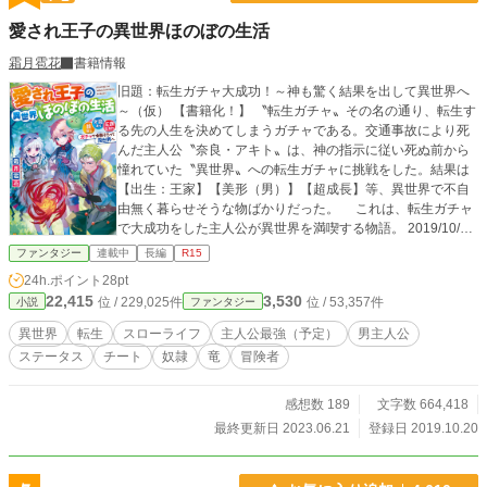
愛され王子の異世界ほのぼの生活
霜月雹花
書籍情報
旧題：転生ガチャ大成功！～神も驚く結果を出して異世界へ
～（仮） 【書籍化！】 〝転生ガチャ〟その名の通り、転生す
る先の人生を決めてしまうガチャである。交通事故により死
んだ主人公〝奈良・アキト〟は、神の指示に従い死ぬ前から
憧れていた〝異世界〟への転生ガチャに挑戦をした。結果は
【出生：王家】【美形（男）】【超成長】等、異世界で不自
由無く暮らせそうな物ばかりだった。 これは、転生ガチャ
で大成功をした主人公が異世界を満喫する物語。 2019/10/2
3：ファンタジーランキング一位、ＨＯＴランキング（２１
ファンタジー
連載中
長編
R15
時）一位 2020/04/28：書籍化決定しました！ 2020/05/26：
24h.ポイント
28pt
タイトル変更しました。 2020/06/03：１巻発売！ 2020/10/2
22,415
3,530
位 / 229,025件
位 / 53,357件
小説
ファンタジー
3：２巻発売！ 2021/02/01：コミカライズ化決定！ ２月５
日配信開始 毎月第１金曜日 2021/04/21：３巻発売！
異世界
転生
スローライフ
主人公最強（予定）
男主人公
ステータス
チート
奴隷
竜
冒険者
感想数 189
文字数 664,418
最終更新日 2023.06.21
登録日 2019.10.20