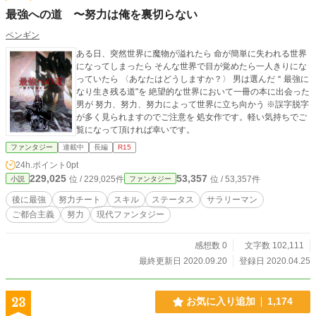
最強への道 〜努力は俺を裏切らない
ペンギン
ある日、突然世界に魔物が溢れたら 命が簡単に失われる世界
になってしまったら そんな世界で目が覚めたら一人きりにな
っていたら 〈あなたはどうしますか？〉 男は選んだ＂最強に
なり生き残る道"を 絶望的な世界において一冊の本に出会った
男が 努力、努力、努力によって世界に立ち向かう ※誤字脱字
が多く見られますのでご注意を 処女作です。軽い気持ちでご
覧になって頂ければ幸いです。
ファンタジー
連載中
長編
R15
24h.ポイント
0pt
229,025
53,357
位 / 229,025件
位 / 53,357件
小説
ファンタジー
後に最強
努力チート
スキル
ステータス
サラリーマン
ご都合主義
努力
現代ファンタジー
感想数 0
文字数 102,111
最終更新日 2020.09.20
登録日 2020.04.25
23
お気に入り追加
1,174