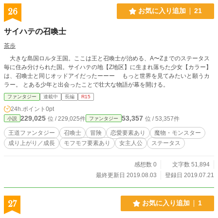
26
お気に入り追加
21
サイハテの召喚士
茶歩
大きな島国ロルタ王国。ここは王と召喚士が治める、A〜Zまでのステータス
毎に住み分けられた国。サイハテの地【Z地区】に生まれ落ちた少女【カラー】
は、召喚士と同じオッドアイだったーーー もっと世界を見てみたいと願うカ
ラー。 とある少年と出会ったことで壮大な物語が幕を開ける。
ファンタジー
連載中
長編
R15
24h.ポイント
0pt
229,025
53,357
位 / 229,025件
位 / 53,357件
小説
ファンタジー
王道ファンタジー
召喚士
冒険
恋愛要素あり
魔物・モンスター
成り上がり／成長
モフモフ要素あり
女主人公
ステータス
感想数 0
文字数 51,894
最終更新日 2019.08.03
登録日 2019.07.21
27
お気に入り追加
1