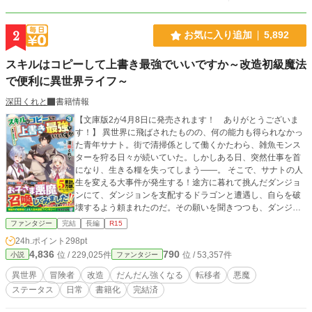
2
お気に入り追加
5,892
スキルはコピーして上書き最強でいいですか～改造初級魔法
で便利に異世界ライフ～
深田くれと
書籍情報
【文庫版2が4月8日に発売されます！ ありがとうございま
す！】 異世界に飛ばされたものの、何の能力も得られなかっ
た青年サナト。街で清掃係として働くかたわら、雑魚モンス
ターを狩る日々が続いていた。しかしある日、突然仕事を首
になり、生きる糧を失ってしまう――。 そこで、サナトの人
生を変える大事件が発生する！途方に暮れて挑んだダンジョ
ンにて、ダンジョンを支配するドラゴンと遭遇し、自らを破
壊するよう頼まれたのだ。その願いを聞きつつも、ダンジョ
ンの後継者にはならず、能力だけを受け継いだサナト。新た
ファンタジー
完結
長編
R15
な力――ダンジョンコアとともに、スキルを駆使して異世界
24h.ポイント
298pt
で成り上がる！
4,836
790
位 / 229,025件
位 / 53,357件
小説
ファンタジー
異世界
冒険者
改造
だんだん強くなる
転移者
悪魔
ステータス
日常
書籍化
完結済