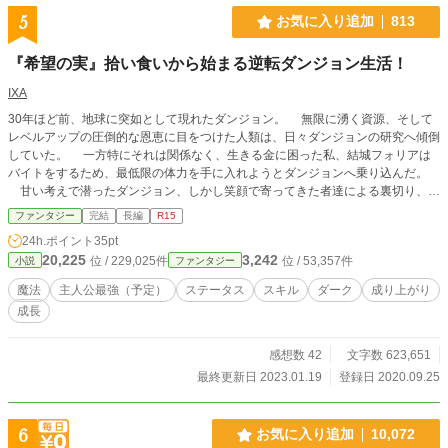
5
お気に入り追加
813
『希望の実』拾い食いから始まる逆転ダンジョン生活！
IXA
30年ほど前、地球に突如として現れたダンジョン。 無限に湧く資源、そして
レベルアップの圧倒的な恩恵に目をつけた人類は、日々ダンジョンの研究へ傾倒
していた。 一方特にそれは関係なく、生きる金に困った私、結城フォリアは
バイトをするため、最低限の体力を手に入れようとダンジョンへ乗り込んだ。
甘い考えで潜ったダンジョン、しかし笑顔で寄ってきた者達による裏切り、体
のいい使い捨てが私を待っていた。 しかし深い絶望の果てに、私は最強のユ
ファンタジー
完結
長編
R15
ニークスキルである《スキル累乗》を獲得する－－ これは金も境遇も、何も
24h.ポイント
35pt
かもが最底辺だった少女が泥臭く苦しみながらダンジョンを探索し、知恵とスキ
20,225
3,242
位 / 229,025件
位 / 53,357件
小説
ファンタジー
ルを駆使し、地べたを這いずり回って頂点へと登り、世界の真実を紐解く話
複数箇所での保存のため、カクヨム様とハーメルン様でも投稿しています
魔法
主人公最強（予定）
ステータス
スキル
ダーク
成り上がり
成長
感想数 42
文字数 623,651
最終更新日 2023.01.19
登録日 2020.09.25
6
お気に入り追加
10,072