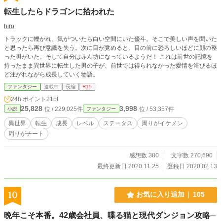
転生したらドラゴンに拾われた
hiro
トラックに轢かれ、気がついたら白い空間にいた優斗。そこで美しい声を聞いた
と思ったら再び意識を失う。次に目が覚めると、目の前に恐ろしいほどに顔の整
った男がいた。そして自分は赤ん坊になっているようだ！ これは前世の記憶を
持ったまま異世界に転生した男の子が、前世では得られなかった愛情を浴びるほ
ど注がれながら成長していく物語。
ファンタジー
連載中
長編
R15
24h.ポイント
21pt
25,828
3,998
位 / 229,025件
位 / 53,357件
小説
ファンタジー
異世界
転生
成長
レベル
ステータス
周りがイケメン
周りがチート
感想数 380
文字数 270,690
最終更新日 2020.11.25
登録日 2020.02.13
10
お気に入り追加
105
晩年こそ本番。42歳会社員、喋る猫と現代ダンジョン攻略─