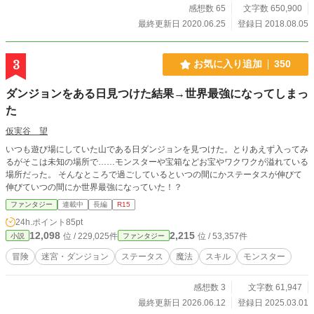
感想数 65
文字数 650,900
最終更新日 2020.06.25
登録日 2018.08.05
3
お気に入り追加
350
ダンジョンをある日見つけた結果→世界最強になってしまっ
た
仮実谷 望
いつも遊び場にしていた山である日ダンジョンを見つけた。とりあえず入ってみ
るがそこは未知の場所で……モンスターや宝箱などお宝やワクワクが溢れている
場所だった。 そんなところで過ごしているといつの間にかステータスが伸びて
伸びていつの間にか世界最強になっていた！？
ファンタジー
連載中
長編
R15
24h.ポイント
85pt
12,098
2,215
位 / 229,025件
位 / 53,357件
小説
ファンタジー
冒険
迷宮・ダンジョン
ステータス
魔法
スキル
モンスター
感想数 3
文字数 61,947
最終更新日 2026.06.12
登録日 2025.03.01