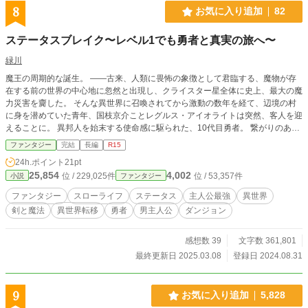
8
お気に入り追加
82
ステータスブレイク〜レベル1でも勇者と真実の旅へ〜
緑川
魔王の周期的な誕生。 ――古来、人類に畏怖の象徴として君臨する、魔物が存
在する前の世界の中心地に忽然と出現し、クライスター星全体に史上、最大の魔
力災害を齎した。 そんな異世界に召喚されてから激動の数年を経て、辺境の村
に身を潜めていた青年、国枝京介ことレグルス・アイオライトは突然、客人を迎
えることに。 異邦人を始末する使命感に駆られた、10代目勇者。 繋がりのある
軌跡を辿るにつれ、暗雲が立ち込めていった彼らは刃に火花を散らす。その末、
ファンタジー
完結
長編
R15
双方は満身創痍で決着したのだが、再び望まぬ魔の手が迫る。 そして、第二の
24h.ポイント
21pt
襲来者は京介のステータスを強奪、新たにレベル1のシーフのステータスが付与
25,854
4,002
位 / 229,025件
位 / 53,357件
小説
ファンタジー
される。 反撃を前に本来、剣と魔法の世界に存在しない銃火器で他を圧倒し、
トドメを刺さずに消えてしまう。 残った水と油のふたりは利害の一致から敵対
ファンタジー
スローライフ
ステータス
主人公最強
異世界
するまま、魔王城へ真実を求めて旅をすることとなった。
剣と魔法
異世界転移
勇者
男主人公
ダンジョン
感想数 39
文字数 361,801
最終更新日 2025.03.08
登録日 2024.08.31
9
お気に入り追加
5,828