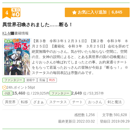
4
お気に入り追加
6,845
異世界召喚されました……断る！
K1-M
書籍情報
【第３巻 令和３年１２月３１日】 【第２巻 令和３年 ８
月２５日】 【書籍化 令和３年 ３月２５日】 会社を辞めて
絶賛無職中のおっさん。気が付いたら知らない空間に。空間
の主、女神の説明によると、とある異世界の国の召喚魔法に
よりおっさんが喚ばれてしまったとの事。お約束通りチート
をもらって若返ったおっさんの冒険が今始ま『断るっ！』 ※
ステータスの毎回表記は序盤のみです。
ファンタジー
連載中
長編
R15
24h.ポイント
56pt
15,460
2,649
位 / 229,025件
位 / 53,357件
小説
ファンタジー
異世界
転移
ざまぁ
ステータス
チート
おっさん
剣と魔法
感想数 1,256
文字数 591,628
最終更新日 2022.03.02
登録日 2019.09.29