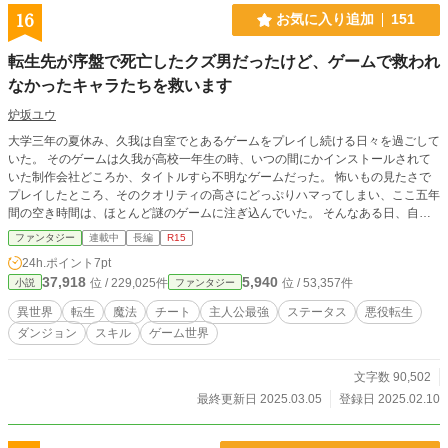
16
お気に入り追加
151
転生先が序盤で死亡したクズ男だったけど、ゲームで救われ
なかったキャラたちを救います
炉坂ユウ
大学三年の夏休み、久我は自室でとあるゲームをプレイし続ける日々を過ごして
いた。 そのゲームは久我が高校一年生の時、いつの間にかインストールされて
いた制作会社どころか、タイトルすら不明なゲームだった。 怖いもの見たさで
プレイしたところ、そのクオリティの高さにどっぷりハマってしまい、ここ五年
間の空き時間は、ほとんど謎のゲームに注ぎ込んでいた。 そんなある日、自室
でゲームをプレイしていた久我は、唐突に見知らぬ空間に転移してしまう。 困
ファンタジー
連載中
長編
R15
惑しながら漆黒の神殿を見渡していた久我の視界に、一人の男が映り込む。 そ
24h.ポイント
7pt
の人物は、謎のゲームの中で登場するキャラであり、最推しキャラである魔王ラ
37,918
5,940
位 / 229,025件
位 / 53,357件
小説
ファンタジー
ファリアの父、ベリファードだった。 ベリファードは、久我のプレイしていた
ゲームに登場する世界は実在し、自身の娘であるラファリアを救える人物の選定
異世界
転生
魔法
チート
主人公最強
ステータス
悪役転生
する為に、世界の複製をゲームとして提供していたのだと語る。 救われなかっ
ダンジョン
スキル
ゲーム世界
た結末を迎えた最推しキャラのラファリアが救えると聞かされ、久我はベリファ
ードの話に飛びついた。 意気揚々と異世界に転生した久我が目を覚ますと、 ゲ
ームのストーリーで散々主人公を馬鹿にした挙句、序盤で死んでいったクズ男に
文字数 90,502
転生していたのだった。 まさかの転生先に落ち込む久我だったが、本来ならエ
最終更新日 2025.03.05
登録日 2025.02.10
ンディング後に解放される筈の隠しダンジョンへと赴き、世界の原則を覆す圧倒
的な力を手に入れる。 ゲームにも存在しなかった特別な能力を取得した久我
は、その力を以てストーリーを改変し、ゲームで救われなかった者たちを救って