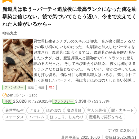
のまま武器になる、現代ファンタジー ・読後に少しだけ、考
魔道具は歌う～パーティ追放後に最高ランクになった俺を幼
え方が残る物語 ―――――― ※途中までは旧作のリライト
馴染は信じない。後で気づいてももう遅い、今まで支えてく
（大筋は維持／テンポ・心理・会話を強化）。以降は新作パ
ートへ継続します。
れた人達がいるから～
喰寝丸太
異世界転生者シナグルのスキルは傾聴。 音が良く聞こえるだ
けの取り柄のないものだった、 幼馴染と加入したパーティを
追放され、魔道具に出会うまでは。 魔道具の秘密を解き明か
したシナグルは、魔道具職人と冒険者でＳＳＳランクに登り
詰めるのだった。 そして再び出会う幼馴染。 彼女は俺がＳＳ
Ｓランクだとは信じなかった。 もういい。 密かにやってた支
援も打ち切る。 俺以外にも魔道具職人はいるさ。 落ちぶれて
行く追放したパーティ。 俺は客とほのぼのとした良い関係を
築きながら、成長していくのだった。
ファンタジー
完結
長編
R15
24h.ポイント
21pt
25,828
3,998
位 / 229,025件
位 / 53,357件
小説
ファンタジー
異世界転生
ざまぁ
ほのぼの
魔道具師
主人公最強
聞く力チート
ステータス
ハーレム
ほっこり、じんわり
魔道具で笑顔を作る
文字数 312,909
最終更新日 2025.10.06
登録日 2025.08.31