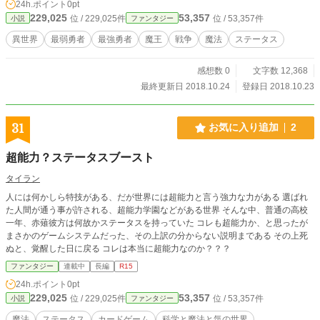
24h.ポイント
0pt
229,025
53,357
位 / 229,025件
位 / 53,357件
小説
ファンタジー
異世界
最弱勇者
最強勇者
魔王
戦争
魔法
ステータス
感想数 0
文字数 12,368
最終更新日 2018.10.24
登録日 2018.10.23
31
お気に入り追加
2
超能力？ステータスブースト
タイラン
人には何かしら特技がある、だが世界には超能力と言う強力な力がある 選ばれ
た人間が通う事が許される、超能力学園などがある世界 そんな中、普通の高校
一年、赤薙彼方は何故かステータスを持っていた コレも超能力か、と思ったが
まさかのゲームシステムだった、その上訳の分からない説明まである その上死
ぬと、覚醒した日に戻る コレは本当に超能力なのか？？？
ファンタジー
連載中
長編
R15
24h.ポイント
0pt
229,025
53,357
位 / 229,025件
位 / 53,357件
小説
ファンタジー
魔法
ステータス
カードゲーム
科学と魔法と気の世界