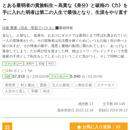
とある最弱者の貴族転生～高貴な《身分》と破格の《力》を
手に入れた弱者は第二の人生で最強となり、生涯をやり直す
～
詩葉 豊庸（旧名：堅茹でパスタ）
書籍情報
金なし、人望なし、低身分。おまけにギルドでは最弱とまで呼ばれ蔑まれていた
一人の冒険者がいた。その冒険者は生活費を稼ぐためにいつもの如く街の外へと
繰り出すが、その帰途の最中、運悪く魔物の集団に襲われてしまい、あっけなく
落命してしまう。だが再び目を覚ました時、彼はユーリ・グレイシアという大貴
族家の子供として転生をしてしまったということに気がつく。そして同時に破格
の魔法適正も手に入れていた彼はどんどんとその才能を活かして強くなり、成長
ファンタジー
連載中
長編
R15
していく。これは前世を不遇な環境で生きてきた元弱者のやり直し人生譚であ
24h.ポイント
7pt
る。
37,918
5,940
位 / 229,025件
位 / 53,357件
小説
ファンタジー
異世界
剣と魔法
貴族
主人公最強
ご都合主義
ステータス
人生やり直し
学園
転生
感想数 13
文字数 88,149
最終更新日 2023.12.16
登録日 2019.06.22
21
お気に入り追加
22