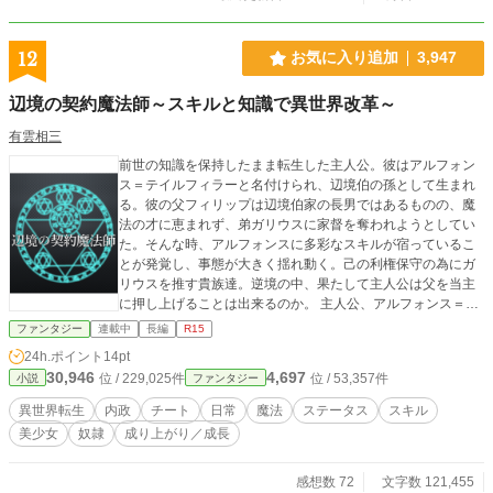
12
お気に入り追加
3,947
辺境の契約魔法師～スキルと知識で異世界改革～
有雲相三
前世の知識を保持したまま転生した主人公。彼はアルフォン
ス＝テイルフィラーと名付けられ、辺境伯の孫として生まれ
る。彼の父フィリップは辺境伯家の長男ではあるものの、魔
法の才に恵まれず、弟ガリウスに家督を奪われようとしてい
た。そんな時、アルフォンスに多彩なスキルが宿っているこ
とが発覚し、事態が大きく揺れ動く。己の利権保守の為にガ
リウスを推す貴族達。逆境の中、果たして主人公は父を当主
に押し上げることは出来るのか。 主人公、アルフォンス＝テ
イルフィラー。この世界で唯一の契約魔法師として、後に世
ファンタジー
連載中
長編
R15
界に名を馳せる一人の男の物語である。
24h.ポイント
14pt
30,946
4,697
位 / 229,025件
位 / 53,357件
小説
ファンタジー
異世界転生
内政
チート
日常
魔法
ステータス
スキル
美少女
奴隷
成り上がり／成長
感想数 72
文字数 121,455