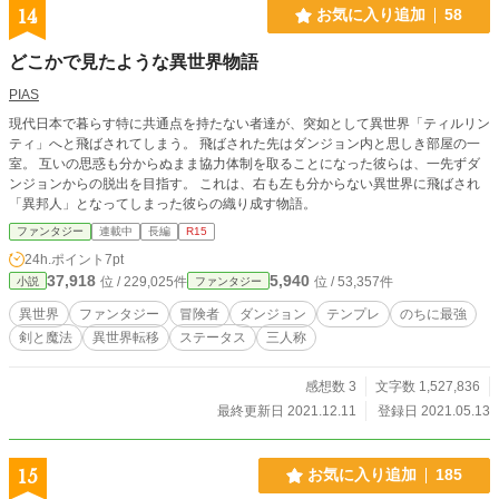
14
お気に入り追加
58
どこかで見たような異世界物語
PIAS
現代日本で暮らす特に共通点を持たない者達が、突如として異世界「ティルリン
ティ」へと飛ばされてしまう。 飛ばされた先はダンジョン内と思しき部屋の一
室。 互いの思惑も分からぬまま協力体制を取ることになった彼らは、一先ずダ
ンジョンからの脱出を目指す。 これは、右も左も分からない異世界に飛ばされ
「異邦人」となってしまった彼らの織り成す物語。
ファンタジー
連載中
長編
R15
24h.ポイント
7pt
37,918
5,940
位 / 229,025件
位 / 53,357件
小説
ファンタジー
異世界
ファンタジー
冒険者
ダンジョン
テンプレ
のちに最強
剣と魔法
異世界転移
ステータス
三人称
感想数 3
文字数 1,527,836
最終更新日 2021.12.11
登録日 2021.05.13
15
お気に入り追加
185