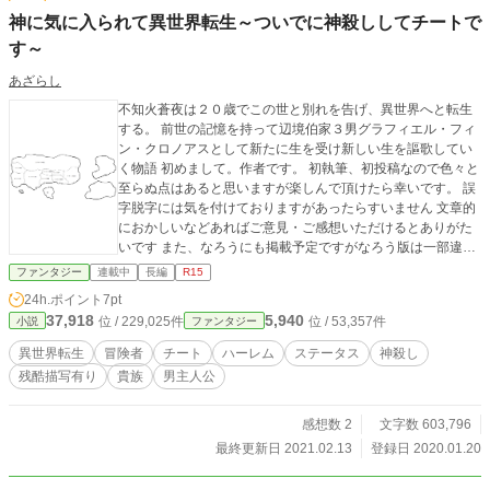
神に気に入られて異世界転生～ついでに神殺ししてチートで
す～
あざらし
不知火蒼夜は２０歳でこの世と別れを告げ、異世界へと転生
する。 前世の記憶を持って辺境伯家３男グラフィエル・フィ
ン・クロノアスとして新たに生を受け新しい生を謳歌してい
く物語 初めまして。作者です。 初執筆、初投稿なので色々と
至らぬ点はあると思いますが楽しんで頂けたら幸いです。 誤
字脱字には気を付けておりますがあったらすいません 文章的
におかしいなどあればご意見・ご感想いただけるとありがた
いです また、なろうにも掲載予定ですがなろう版は一部違う
展開や結末を用意する予定です ノベルバ・マグネットマクロ
ファンタジー
連載中
長編
R15
リンクでも掲載中です こちらでは一気に投稿しようと思いま
24h.ポイント
7pt
すので毎日の更新はありません
37,918
5,940
位 / 229,025件
位 / 53,357件
小説
ファンタジー
異世界転生
冒険者
チート
ハーレム
ステータス
神殺し
残酷描写有り
貴族
男主人公
感想数 2
文字数 603,796
最終更新日 2021.02.13
登録日 2020.01.20