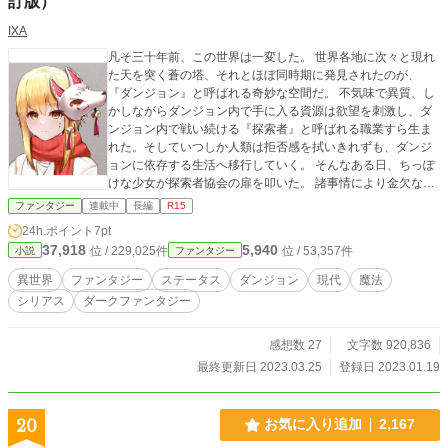
訂版）
IXA
凡そ三十年前、この世界は一変した。 世界各地に次々と現れ
た天を突く蒼の塔、それとほぼ同時期に発見されたのが、
『ダンジョン』と呼ばれる奇妙な空間だ。 不気味で異質、し
かしながらダンジョン内で手に入る資源は欲望を刺激し、ダ
ンジョン内で戦い続ける『探索者』と呼ばれる職業すら生ま
れた。そしていつしか人類は拒否感を拭いきれずも、ダンジ
ョンに依存する生活へ移行していく。 そんなある日、ちっぽ
けな少女が探索者協会の扉を叩いた。 諸事情により金欠な彼
女が探索者となった時、世界の流れは大きく変わっていくこ
ファンタジー
連載中
長編
R15
ととなる…… 人との出会い、無数に折り重なる悪意、そして
24h.ポイント
7pt
隠された真実と絶望。 夢見る少女の戦いの果て、ちっぽけな
37,918
5,940
位 / 229,025件
位 / 53,357件
小説
ファンタジー
彼女は一体何を選ぶ？ 絶望に、立ち向かえ。
異世界
ファンタジー
ステータス
ダンジョン
現代
魔法
シリアス
ダークファンタジー
感想数 27
文字数 920,836
最終更新日 2023.03.25
登録日 2023.01.19
20
お気に入り追加
2,167