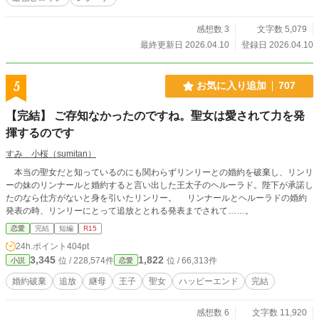
感想数 3
文字数 5,079
最終更新日 2026.04.10
登録日 2026.04.10
5
お気に入り追加
707
【完結】 ご存知なかったのですね。聖女は愛されて力を発
揮するのです
すみ 小桜（sumitan）
本当の聖女だと知っているのにも関わらずリンリーとの婚約を破棄し、リンリ
ーの妹のリンナールと婚約すると言い出した王太子のヘルーラド。陛下が承諾し
たのなら仕方がないと身を引いたリンリー。 リンナールとヘルーラドの婚約
発表の時、リンリーにとって追放ととれる発表までされて……。
恋愛
完結
短編
R15
24h.ポイント
404pt
3,345
1,822
位 / 228,574件
位 / 66,313件
小説
恋愛
婚約破棄
追放
継母
王子
聖女
ハッピーエンド
完結
感想数 6
文字数 11,920