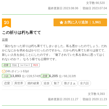
に心ない言葉を投げつけるようになったわ。 「ねぇ、今のス
文字数 66,520
テファニーの立場をわかっている？ 今の君では到底王太子
最終更新日 2023.08.06
登録日 2023.07.04
妃の地位に相応しくないと思わないかな？ いっそ辞退して
くれれば良いのにねぇ」 あれほど優しかったレオナード王
太子殿下は、手のひらを返したようにそうおっしゃるように
20
お気に入り追加
1,961
なったのよ。 私はそんな酷い言葉を投げつけられても悲し
いだけで、レオナード王太子殿下のことを嫌いにはなれな
この祈りは朽ち果てて
い。だって、以前はとても優しかったから、あの頃の彼を信
じていたいのよ。 でも、そんな私の思いとは裏腹に、卒業
豆狸
を迎えた半年ほど前から、私は学園でバーバラ・ゲルレーリ
「届かなかった祈りは朽ち果ててしまいました。私も悪かったのでしょう。だれ
ヒ男爵令嬢を虐めていると言いがかりをつけられるようにな
かになにかを求めるばかりだったのですから。だから朽ち果てた祈りは捨てて、
り･･････ これは私が大好きだったレオナード王太子に裏切
新しい人生を歩むことにしたのです」 「魅了されていた私を哀れに思ってはく
られ悲しい思いをしたけれど、それ以上に幸せになる物語
れないのか？」 なろう様でも公開中です。
よ。 ※全く史実には基づかない異世界恋愛ファンタジーで
す。現代的な表現や機器などでてくる場合があります。 ※表
恋愛
完結
ｼｮｰﾄｼｮｰﾄ
R15
紙は作者作成AIイラストです。 ※本文は全年齢向きです。
24h.ポイント
63pt
「ざまぁ」の一部はR15です。 ※冷たくされてもレオナード
13,893
6,205
位 / 228,574件
位 / 66,313件
小説
恋愛
王太子殿下を嫌いになれない、つい期待してしまう乙女な性
格の主人公です。（タグの削除や追加の可能性あり） ※カク
恋愛
異世界
婚約破棄
追放
魅了
微ざまぁ
全六話
ヨム、ベリーズカフェにも投稿します。←こちらざまぁが穏
やかです。 ※ペンネーム変えました。青空（サチマル）で
文字数 9,393
す。気がつかなかったという方が多くいらっしゃったので、
しばらく注意書きを追記しておきます。
最終更新日 2020.11.27
登録日 2020.11.23