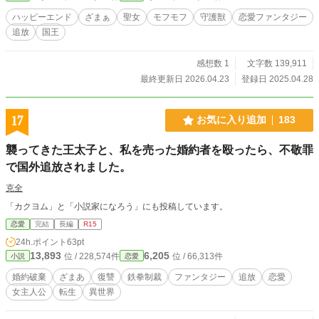
やいや！ レイ、僕の方がセレスティアルのこと、大好きだ
ハッピーエンド
ざまぁ
聖女
モフモフ
守護獣
恋愛ファンタジー
しっ!!」 「いーーや！ 俺の方が大好きだ!!」 モフモフ守護獣
追放
国王
と馬鹿正直ヒーローに全力で愛されながら―― ※頭からっぽ
で
感想数 1
文字数 139,911
最終更新日 2026.04.23
登録日 2025.04.28
17
お気に入り追加
183
襲ってきた王太子と、私を売った婚約者を殴ったら、不敬罪
で国外追放されました。
克全
「カクヨム」と「小説家になろう」にも投稿しています。
恋愛
完結
長編
R15
24h.ポイント
63pt
13,893
6,205
位 / 228,574件
位 / 66,313件
小説
恋愛
婚約破棄
ざまあ
復讐
鉄拳制裁
ファンタジー
追放
恋愛
女主人公
転生
異世界