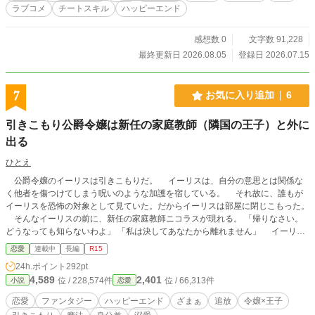
ーリアに一目惚れ。毎日のようにギルドに通いつめるも、ユ
ラブコメ
チートスキル
ハッピーエンド
フィーリアは彼の想いに気づかない。 一方、ハズレと思われ
ていた【待機】と【接続】は、使い方次第で驚くほど便利な
スキルだった。料理の煮込み時間を保留したり、回復薬の効
感想数 0
文字数 91,228
果を戦闘中に発動させたり。ユフィーリアは日々、スキルの
最終更新日 2026.08.05
登録日 2026.07.15
新しい使い道を発見していく。 相変わらず彼の激重な想いに
全く気づいていないユフィ―リアの元に「姉上が世界で一番
尊い！」と暴走気味の重度なシスコン義弟カイルまで押し掛
7
お気に入り追加
6
けてきて、レオンティウスの独占欲と嫉妬心は爆発寸前！？
地味スキルで無双する追放された転生令嬢と、溺愛系王子騎
引きこもり公爵令嬢は新任の家庭教師（隣国の王子）と外に
士の、ほのぼのラブコメディです☆ ※「小説家になろう」に
出る
も投稿中です
ひとえ
公爵令嬢のイーリスは引きこもりだ。 イーリスは、自分の意思とは関係な
く他者を傷つけてしまう呪いのような加護を宿している。 それ故に、誰もが
イーリスを恐怖の対象として見ていた。だからイーリスは部屋に閉じこもった。
そんなイーリスの前に、新任の家庭教師ニコラスが現れる。 「帰りなさい。
どうなっても知らないわよ」 「私は決してあなたから離れません」 イーリス
の拒絶や加護を恐れることもなく、ニコラスは真っ直ぐに彼女に歩み寄る。
恋愛
連載中
長編
R15
ニコラスは、閉ざされたイーリスの心を少しずつ開いていった。 でもニコラ
24h.ポイント
292pt
スは、死亡扱いされているはずの隣国の王子で―― 孤独だったイーリスの成
4,589
2,401
位 / 228,574件
位 / 66,313件
小説
恋愛
長と、二人が結ばれるまでを描いた物語です。
恋愛
ファンタジー
ハッピーエンド
ざまぁ
追放
令嬢×王子