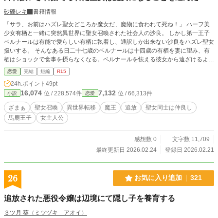
砂礫レキ
書籍情報
「サラ、お前はハズレ聖女どころか魔女だ、魔物に食われて死ね！」 ハーフ美
少女有栖と一緒に突然異世界に聖女召喚された社会人の沙良。 しかし第一王子
ベルナールは有能で愛らしい有栖に執着し、通訳しか出来ない沙良をハズレ聖女
扱いする。 そんなある日二十七歳のベルナールは十四歳の有栖を妻に望み、有
栖はショックで食事を摂らなくなる。ベルナールを怯える彼女から遠ざけるよう
とした結果沙良はベルナールの策略によって危険な魔王領へ追放される。 ドラ
恋愛
完結
短編
R15
イアドが侵入者を惑わす森で遭難した沙良を救ったのは美しい魔王だった。天敵
24h.ポイント
49pt
の筈の魔王の手を借り、沙良は聖女を道具や玩具のように扱おうとしたベルナー
16,074
7,132
位 / 228,574件
位 / 66,313件
小説
恋愛
ル王子への制裁を開始する。
ざまぁ
聖女召喚
異世界転移
魔王
追放
聖女同士は仲良し
馬鹿王子
女主人公
感想数 0
文字数 11,709
最終更新日 2026.02.24
登録日 2026.02.21
26
お気に入り追加
321
追放された悪役令嬢は辺境にて隠し子を養育する
３ツ月 葵（ミツヅキ アオイ）