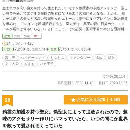
冬月光輝
書籍情報
生まれつき高い魔力を持って生まれたアルゼオン侯爵家の令嬢アレインは、厳し
い教育を受けてエデルタ皇国の聖女になり皇太子の婚約者となる。 しかし、皇
太子は絶世の美女と名高い後輩聖女のエミールに夢中になりアレインに婚約破棄
を求めた。 アレインは断固拒否するも、皇太子は「真実の愛に目覚めた。エミ
ールが居れば何もいらない」と口にして、その証拠に国家予算の半分を慰謝料と
して渡すと宣言する。 後輩聖女のエミールは「気まずくなるからアレインと同
恋愛
完結
短編
R15
じ仕事はしたくない」と皇太子に懇願したらしく、聖女を辞める退職金も含めて
24h.ポイント
42pt
いるのだそうだ。 婚約破棄を承諾したアレインは大量の金塊や現金を規格外の
17,290
7,753
位 / 228,574件
位 / 66,313件
小説
恋愛
収納魔法で一度に受け取った。 そして、実家に帰ってきた彼女は王族との縁談
を金と引き換えに破棄したことを父親に責められて勘当されてしまう。 仕事を
異世界
ハッピーエンド
もふもふ
ファンタジー
追放
聖女
失って、実家を追放された彼女は国外に出ることを余儀なくされた彼女は法外な
女主人公
ざまぁ
バカ王子
財力で借金に苦しむ獣人族の土地を買い上げて、スローライフをスタートさせ
た。 エデルタ皇国はいきなり国庫の蓄えが激減し、近年魔物が増えているにも
関わらず強力な聖女も居なくなり、急速に衰退していく。
文字数 20,114
最終更新日 2020.11.19
登録日 2020.11.05
28
お気に入り追加
4,591
精霊の加護を持つ聖女。偽聖女によって追放されたので、趣
味のアクセサリー作りにハマっていたら、いつの間にか世界
を救って愛されまくっていた