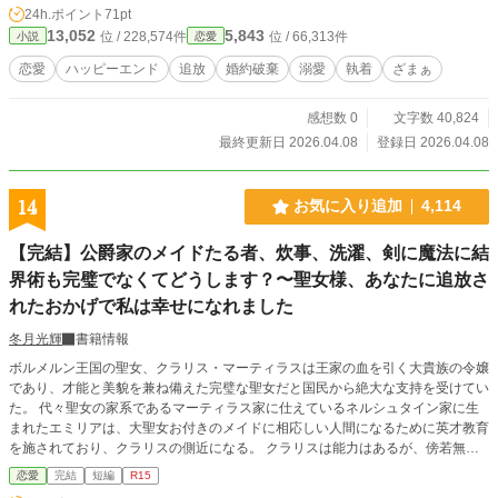
24h.ポイント
71pt
13,052
5,843
位 / 228,574件
位 / 66,313件
小説
恋愛
恋愛
ハッピーエンド
追放
婚約破棄
溺愛
執着
ざまぁ
感想数 0
文字数 40,824
最終更新日 2026.04.08
登録日 2026.04.08
14
お気に入り追加
4,114
【完結】公爵家のメイドたる者、炊事、洗濯、剣に魔法に結
界術も完璧でなくてどうします？〜聖女様、あなたに追放さ
れたおかげで私は幸せになれました
冬月光輝
書籍情報
ボルメルン王国の聖女、クラリス・マーティラスは王家の血を引く大貴族の令嬢
であり、才能と美貌を兼ね備えた完璧な聖女だと国民から絶大な支持を受けてい
た。 代々聖女の家系であるマーティラス家に仕えているネルシュタイン家に生
まれたエミリアは、大聖女お付きのメイドに相応しい人間になるために英才教育
を施されており、クラリスの側近になる。 クラリスは能力はあるが、傍若無人
の上にサボり癖のあり、すぐに癇癪を起こす手の付けられない性格だった。 そ
恋愛
完結
短編
R15
れでも、エミリアは家を守るために懸命に彼女に尽くし努力する。クラリスがサ