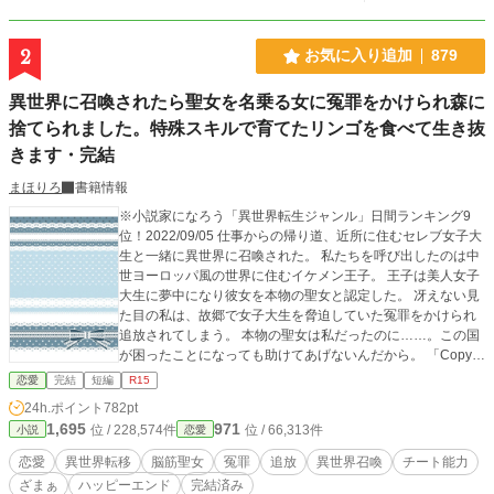
2
お気に入り追加
879
異世界に召喚されたら聖女を名乗る女に冤罪をかけられ森に
捨てられました。特殊スキルで育てたリンゴを食べて生き抜
きます・完結
まほりろ
書籍情報
※小説家になろう「異世界転生ジャンル」日間ランキング9
位！2022/09/05 仕事からの帰り道、近所に住むセレブ女子大
生と一緒に異世界に召喚された。 私たちを呼び出したのは中
世ヨーロッパ風の世界に住むイケメン王子。 王子は美人女子
大生に夢中になり彼女を本物の聖女と認定した。 冴えない見
た目の私は、故郷で女子大生を脅迫していた冤罪をかけられ
追放されてしまう。 本物の聖女は私だったのに……。この国
が困ったことになっても助けてあげないんだから。 「Copyri
ght（C）2022-九頭竜坂まほろん」 ※無断転載を禁止しま
恋愛
完結
短編
R15
す。 ※朗読動画の無断配信も禁止します。 ※小説家になろう
24h.ポイント
782pt
先行投稿。カクヨム、エブリスタにも投稿予定。 ※表紙素材
1,695
971
位 / 228,574件
位 / 66,313件
小説
恋愛
はあぐりりんこ様よりお借りしております。
恋愛
異世界転移
脳筋聖女
冤罪
追放
異世界召喚
チート能力
ざまぁ
ハッピーエンド
完結済み