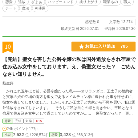
恋愛
追放
ざまぁ
ハッピーエンド
成り上がり
職業もの
職人
ものは全て愛おしい。……もちろん、君自身もね」 一方、シルフィという「万
チート
魔法
AI使用
能のメンテナンス要員」を失った元パーティーは、武具の破損とダンジョン攻略
の失敗で瞬く間にジリ貧へと陥っていく。 焦った元リーダーが「戻ってきてや
ってもいいぞ」と上から目線で押し寄せてくるけれど—— 「申し訳ありませ
感想数 0
文字数 13,274
ん。今、世界樹の心臓（コア）の製作で忙しいですし、何より殿下が離してくれ
最終更新日 2026.07.31
登録日 2026.07.30
ないので無理です！」 ※追放された職人少女が、圧倒的な才能と隣国皇太子の
溺愛で幸せになる、全10話のスカッとハッピーエンド物語です。
10
お気に入り追加
785
【完結】聖女を害した公爵令嬢の私は国外追放をされ宿屋で
住み込み女中をしております。え、偽聖女だった？ ごめん
なさい知りません。
藍生蕗
かれこれ五年ほど前、公爵令嬢だった私───オリランダは、王太子の婚約者
と実家の娘の立場の両方を聖女であるメイルティン様に奪われた事を許せずに、
彼女を害してしまいました。しかしそれが王太子と実家から不興を買い、私は国
外追放をされてしまいます。 そうして私は自らの罪と向き合い、平民となり
宿屋で住み込み女中として過ごしていたのですが…… 偽聖女だった？ 更に
どうして偽聖女の償いを今更私がしなければならないのでしょうか？ とりあえ
恋愛
完結
短編
R15
ず今幸せなので帰って下さい。 ※ 設定は甘めです ※ 他のサイトにも投稿してい
24h.ポイント
177pt
ます
7,532
3,428
位 / 228,574件
位 / 66,313件
小説
恋愛