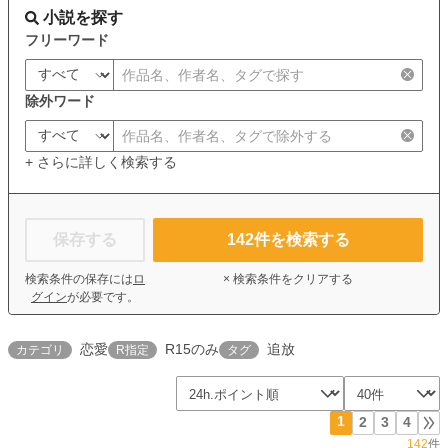
小説を探す
フリーワード
除外ワード
+ さらに詳しく検索する
保存する
142
件を検索する
検索条件の保存には
ロ
× 検索条件をクリアする
グイン
が必要です。
恋愛
R15のみ
追放
カテゴリ
R指定
タグ
1
2
3
4
142
件