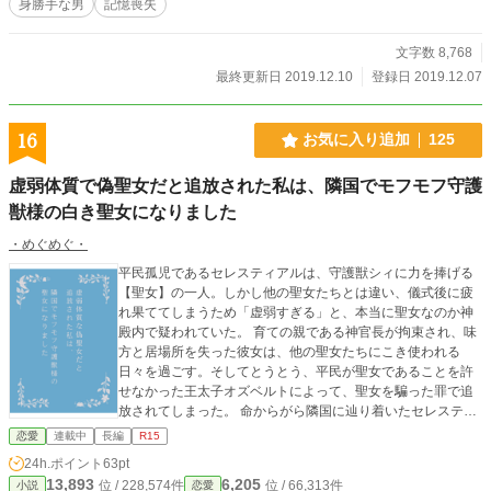
身勝手な男
記憶喪失
文字数 8,768
最終更新日 2019.12.10
登録日 2019.12.07
16
お気に入り追加
125
虚弱体質で偽聖女だと追放された私は、隣国でモフモフ守護
獣様の白き聖女になりました
・めぐめぐ・
平民孤児であるセレスティアルは、守護獣シィに力を捧げる
【聖女】の一人。しかし他の聖女たちとは違い、儀式後に疲
れ果ててしまうため「虚弱すぎる」と、本当に聖女なのか神
殿内で疑われていた。 育ての親である神官長が拘束され、味
方と居場所を失った彼女は、他の聖女たちにこき使われる
日々を過ごす。そしてとうとう、平民が聖女であることを許
せなかった王太子オズベルトによって、聖女を騙った罪で追
放されてしまった。 命からがら隣国に辿り着いたセレスティ
アルは、そこで衰弱した白き獣――守護獣ラメンテと、彼と
恋愛
連載中
長編
R15
共に国を守ってきた国王レイと出会う。祖国とは違い、守護
24h.ポイント
63pt
獣ラメンテに力を捧げても一切疲れず、セレスティアルは本
13,893
6,205
位 / 228,574件
位 / 66,313件
小説
恋愛
来の力を発揮し、滅びかけていた隣国を再生していく。 「い