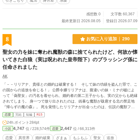
引きこもり
魔法
身分差
溺愛
感想数 0
文字数 60,367
最終更新日 2026.08.05
登録日 2026.07.09
8
お気に入り追加
290
聖女の力を妹に奪われ魔獣の森に捨てられたけど、何故か懐
いてきた白狼（実は呪われた皇帝陛下）のブラッシング係に
任命されました
AK
「－－リリアナ、貴様との婚約は破棄する！ そして妹の功績を盗んだ罪で、こ
の国からの追放を命じる！」 公爵令嬢リリアナは、腹違いの妹・ミナの嘘によ
って「偽聖女」の汚名を着せられ、婚約者の第二王子からも、実の父からも絶縁
されてしまう。 身一つで放り出されたのは、凶暴な魔獣が跋扈する北の禁足地
『帰らずの魔の森』。 死を覚悟したリリアナが出会ったのは、伝説の魔獣フェ
ンリル——ではなく、呪いによって巨大な白狼の姿になった隣国の皇帝・アジュ
恋愛
完結
短編
R15
ラ四世だった！ 人間には効果が薄いが、動物に対しては絶大な癒やし効果を発
24h.ポイント
284pt
揮するリリアナの「聖女の力」。 彼女が何気なく白狼をブラッシングすると、
4,747
2,447
位 / 228,574件
位 / 66,313件
小説
恋愛
苦しんでいた皇帝の呪いが解け始め……？ 「余の呪いを解くどころか、極上の
手触りで撫でてくるとは……。貴様、責任を取って余の専属ブラッシング係にな
恋愛
異世界
婚約破棄
ざまぁ
もふもふ
聖女
追放