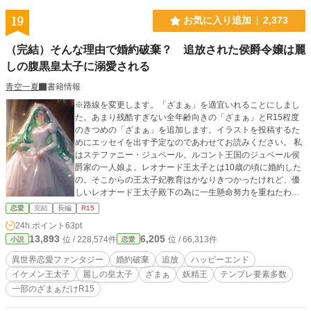
19
お気に入り追加
2,373
（完結）そんな理由で婚約破棄？ 追放された侯爵令嬢は麗
しの腹黒皇太子に溺愛される
青空一夏
書籍情報
※路線を変更します。「ざまぁ」を適宜いれることにしまし
た。あまり残酷すぎない全年齢向きの「ざまぁ」とR15程度
のきつめの「ざまぁ」を追加します。イラストを投稿するた
めにエッセイを出す予定なのであわせてお読みください。 私
はステファニー・ジュベール。ルコント王国のジュベール侯
爵家の一人娘よ。レオナード王太子とは10歳の頃に婚約した
の。そこからの王太子妃教育はかなりきつかったけれど、優
しいレオナード王太子殿下の為に一生懸命努力を重ねたわ。
レオナード王太子殿下はブロンドで青い瞳に、とても整った
恋愛
完結
長編
R15
お顔立ちの方だった。私達は王立貴族学園に一緒に通い、お
24h.ポイント
63pt
互いの気持ちは通じ合っていると信じていたのよ。ちなみに
13,893
6,205
位 / 228,574件
位 / 66,313件
小説
恋愛
この国では、13歳から16歳まで学園に通うことになっている
わ。 初めは楽しかった学園生活。けれど最終学年になった頃
異世界恋愛ファンタジー
婚約破棄
追放
ハッピーエンド
よ。私のお父様が投資に失敗し、ジュベール侯爵家に大きな
イケメン王太子
麗しの皇太子
ざまぁ
妖精王
テンプレ要素多数
負債をもたらしたの。おまけに私の美しかったブロンドの髪
一部のざまぁだけR15
がだんだんと色あせ･･････明るく澄んだ青い瞳の色も次第に
変わり始めると、学園内でレオナード王太子殿下は公然と私