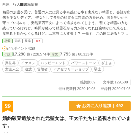
向原 行人
書籍情報
精霊の加護を受け、普通の人には見る事も感じる事も出来ない精霊と、会話が出
来る少女リディア。 聖女として各地の精霊石に精霊の力を込め、国を災いから
守っているのに、突然第四王女によって追放されてしまう。 暫くは精霊の力も
残っているけれど、時間が経って精霊石から力が無くなれば魔物が出て来るし、
魔導具も動かなくなるけど……本当に大丈夫！？ 一先ず、この国に居るとマズ
そうだから、元聖女っていうのは隠して、別の国で趣味を活かして生活していこ
恋愛
完結
長編
R15
うかな。 ※第○話：主人公視点 挿話○：タイトルに書かれたキャラの視点 と
24h.ポイント
42pt
なります。
17,290
7,753
位 / 228,574件
位 / 66,313件
小説
恋愛
異世界
イケメン
ハッピーエンド
パワーストーン
ざまぁ
女主人公
追放
冒険者
アクセサリーショップ
騎士
感想数 69
文字数 129,508
最終更新日 2020.10.08
登録日 2020.07.03
29
お気に入り追加
492
婚約破棄追放された元聖女は、王太子たちに監視されていま
す。