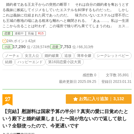
婚約者である王太子からの突然の断罪！ それは自分の婚約者を奪おうとす
る義妹に嫉妬してイジメをしていたエステルを糾弾するものだった。 しかし
これは義妹に仕組まれた罠であったのだ。 味方のいないエステルは理不尽に
も王城の敷地の端にある粗末な離れへと幽閉される。 「あぁ……。私は一生涯
ここから出ることは叶わず、この場所で独り朽ち果ててしまうのね」 エステ
ルは絶望の中で高い塀からのぞく狭い空を見上げた。 そこでの生活も数ヵ月
恋愛
連載中
長編
R15
が経って落ち着いてきた頃に突然の来訪者が。 「お姉様。ここから出してさし
24h.ポイント
42pt
上げましょうか？ そのかわり……」 義妹はエステルに悪魔の様な契約を押
17,290
7,753
位 / 228,574件
位 / 66,313件
小説
恋愛
し付けようとしてくるのであった。
ノーチェ
女主人公
婚約破棄
追放
薄幸令嬢
シークレットベビー
結婚
ハッピーエンド
第16回恋愛小説大賞
感想数 0
文字数 35,891
最終更新日 2025.09.25
登録日 2023.01.31
27
お気に入り追加
3,132
【完結】慰謝料は国家予算の半分!？真実の愛に目覚めたと
いう殿下と婚約破棄しました〜国が危ないので返して欲し
い？全額使ったので、今更遅いです