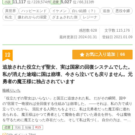
11,117
5,027
位 / 228,574件
位 / 66,313件
小説
恋愛
異世界
ハッピーエンド
イケメン
白い結婚（？）
追放
悪役令嬢
転生
嫌われからの溺愛
ざまぁされた側
レジーナ
感想数 628
文字数 115,176
最終更新日 2024.01.31
登録日 2021.01.09
12
お気に入り追加
66
追放された役立たず聖女、実は国家の回復システムでした。
私が消えた途端に国は崩壊、今さら泣いても戻りません。元
勇者の魔王様に独占されています
唯崎りいち
「役立たずの聖女はいらない」と国王に追放された私。 だがその瞬間、国中
の“宿屋で一晩寝れば全回復する仕組み”は崩壊した。 ――それは、私の力で成り
立っていたから。 混乱する人間たちをよそに、私は元勇者だった魔王様に連れ
去られる。 魔王様はかつて勇者として魔物を虐げていた過去を持ち、 今は魔物
を守るために魔王となった存在だった。 そして私は気づく。 自分の力は、一人
を癒すだけでなく――世界そのものを支えていたのだと。 やがて回復手段を失
恋愛
完結
短編
R15
った勇者たちは崩壊し、 国王は失脚、国は混乱に陥る。 それでも私は戻らな
24h.ポイント
78pt