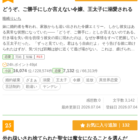
どうぞ、ご勝手にしか言えない令嬢、王太子に溺愛される
唯崎りいち
妹に婚約者を奪われ、家族からも追い出された令嬢エミリー。 しかし彼女はあ
る異常な状態になっていた――「どうぞ、ご勝手に」としか言えないのである。
行き場を失い街を彷徨う彼女の前に現れたのは、なぜか事情をすべて把握してい
る王太子だった。 「ずっと見ていた。君はもう自由だよ」 そう告げる彼に助け
られたはずが、気づけば距離は妙に近くて逃げ場がない。 これは、虐げられた
令嬢が“言葉の制約”を抱えたまま、最上位の溺愛に巻き込まれていく物語。
恋愛
完結
短編
R15
24h.ポイント
49pt
16,074
7,132
位 / 228,574件
位 / 66,313件
小説
恋愛
婚約破棄
ざまぁ
溺愛
王太子
令嬢
追放
異世界恋愛
言語制約
勘違い
ヤンデレ
感想数 0
文字数 3,142
最終更新日 2026.07.04
登録日 2026.07.04
25
お気に入り追加
132
外れ扱いされ捨てられた聖女は魔女になることを選んだ