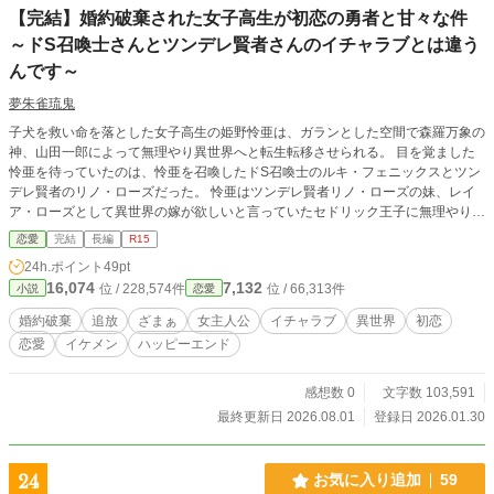
【完結】婚約破棄された女子高生が初恋の勇者と甘々な件
～ドS召喚士さんとツンデレ賢者さんのイチャラブとは違う
んです～
夢朱雀琉鬼
子犬を救い命を落とした女子高生の姫野怜亜は、ガランとした空間で森羅万象の
神、山田一郎によって無理やり異世界へと転生転移させられる。 目を覚ました
怜亜を待っていたのは、怜亜を召喚したドS召喚士のルキ・フェニックスとツン
デレ賢者のリノ・ローズだった。 怜亜はツンデレ賢者リノ・ローズの妹、レイ
ア・ローズとして異世界の嫁が欲しいと言っていたセドリック王子に無理やり婚
約契約書にサインさせられるが、ある日突然隣国で大国の王女イザベルと結婚す
恋愛
完結
長編
R15
ると言い出したセドリック王子に婚約破棄と同時に国外追放をも言い渡されてし
24h.ポイント
49pt
まう。 辺境に追放され途方にくれたレイアが自分を召喚したドS召喚士ルキ・フ
16,074
7,132
位 / 228,574件
位 / 66,313件
小説
恋愛
ェニックスに『責任を取って』と泣きつくと、ルキ・フェニックスは自分の冒険
者パーティーで見習いになれと言う。果たして見習いとなったレイアが掴み取る
婚約破棄
追放
ざまぁ
女主人公
イチャラブ
異世界
初恋
真実の運命とは⋯⋯。
恋愛
イケメン
ハッピーエンド
感想数 0
文字数 103,591
最終更新日 2026.08.01
登録日 2026.01.30
24
お気に入り追加
59