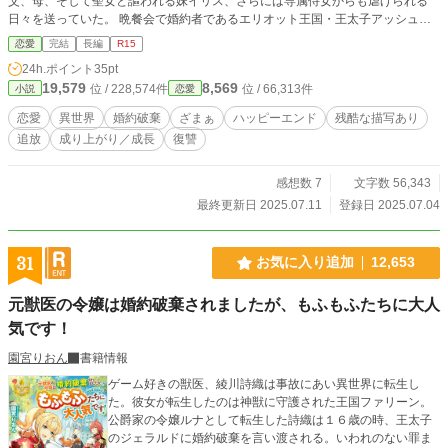
父、母、そして聖女と謳われる妹イリス、さらには専属侍女からも虐げられる
日々を送っていた。 晩餐会で婚約者であるエリオット王国・王太子アッシュか
ら「欠陥品」と罵られ、公衆の面前で婚約を破棄される。アッシュは新たな婚約
恋愛
完結
長編
R15
者に妹イリスを選び、フィーナを魔力の枯渇した不毛の大地『グランフェルド』
24h.ポイント
35pt
へ追放することを宣言する。しかし、死地へ送られるフィーナは絶望しなかっ
19,579
8,569
位 / 228,574件
位 / 66,313件
小説
恋愛
た。むしろ長年の苦しみから解放されたように晴れやかな気持ちで追放を受け入
れる。 グランフェルドへ向かう道中、あれほど彼女を苦しめていた体調不良が
恋愛
異世界
婚約破棄
ざまぁ
ハッピーエンド
残酷な描写あり
嘘のように快復していくことに気づく。追放先で出会った青年ロイエルと共に土
追放
成り上がり／成長
復讐
地を蘇らせようと奮闘する一方で、王国では異変が次々と起き始め………。
感想数 7
文字数 56,343
最終更新日 2025.07.11
登録日 2025.07.04
31
お気に入り追加
12,653
元獣医の令嬢は婚約破棄されましたが、もふもふたちに大人
気です！
園宮りおん
書籍情報
ゲーム好きの獣医、綾川詩織は事故にあい異世界に転生し
た。彼女が転生したのは神獣に守護された王国ファリーン。
公爵家の令嬢ルナとして転生した詩織は１６歳の時、王太子
のジェラルドに婚約破棄を言い渡される。いわれのない罪ま