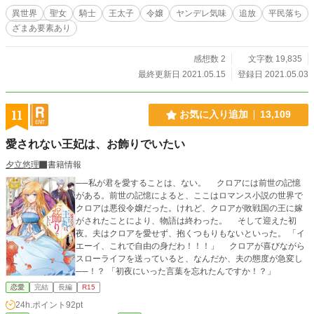
異世界
聖女
騎士
王太子
令嬢
ヤンデレ気味
追放
平民落ち
ざまあ要素あり
感想数 2
文字数 19,835
最終更新日 2021.05.15
登録日 2021.05.03
11
お気に入り追加
13,109
愛されない王妃は、お飾りでいたい
夕立悠理
書籍情報
──私が君を愛することは、ない。 クロアには前世の記憶
がある。前世の記憶によると、ここはロマンス小説の世界で
クロアは悪役令嬢だった。けれど、クロアが敗戦国の王に嫁
がされたことにより、物語は終わった。 そして迎えた初
夜。夫はクロアを愛せず、抱くつもりもないといった。 「イ
エーイ、これで自由の身だわ！！！」 クロアが喜びながら
スローライフを送っていると、なんだか、夫の態度が急変し
──！？ 「初夜にいった言葉を忘れたんですか！？」
恋愛
完結
長編
R15
24h.ポイント
92pt