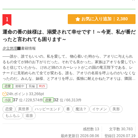
1
お気に入り追加
2,380
運命の番の妹様は、溺愛されて幸せです！～今更、私が番だ
ったと言われても困ります～
夕立悠理
書籍情報
――誰か、誰でもいいの。私を愛して。 物心着いた時から、アオリに与えられ
るもの全てが姉のお下がりだった。それでも良かった。家族はアオリを愛してい
ると信じていたから。 けれど姉のスカーレットがこの国の竜王陛下である、レ
ナードに見初められて全てが変わる。誰も、アオリの名前を呼ぶものがいなくな
ったのだ。みんな、妹様、とアオリを呼ぶ。孤独に耐えかねたアオリは、隣国へ
と旅にでることにした。──そこで、自分の本当の運命が待っているとも、知ら
恋愛
連載中
長編
R15
ずに。 ※以前投稿していた「竜王陛下の番……の妹様は、隣国で溺愛される」
24h.ポイント
33,266pt
のリメイクです。
37
32
位 / 228,574件
位 / 66,313件
小説
恋愛
恋愛
異世界
ハッピーエンド
番
魔法？
イケメン
美形
もふもふ
追放
感想数 13
文字数 30,783
最終更新日 2026.08.06
登録日 2026.07.19