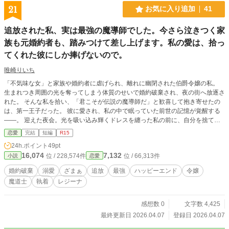
21
お気に入り追加
41
追放された私、実は最強の魔導師でした。今さら泣きつく家
族も元婚約者も、踏みつけて差し上げます。私の愛は、拾っ
てくれた彼にしか捧げないので。
唯崎りいち
「不気味な女」と家族や婚約者に虐げられ、離れに幽閉された伯爵令嬢の私。
生まれつき周囲の光を奪ってしまう体質のせいで婚約破棄され、夜の街へ放逐さ
れた。 そんな私を拾い、「君こそが伝説の魔導師だ」と歓喜して抱き寄せたの
は、第一王子だった。 彼に愛され、私の中で眠っていた前世の記憶が覚醒する
――。 迎えた夜会。光を吸い込み輝くドレスを纏った私の前に、自分を捨てた
ゴミ（家族）が再び現れて……。 「――『極夜の王（アビス・レイズ）』」 世
恋愛
完結
短編
R15
界を闇に沈める最強の魔導師として、私を笑った者たちに絶望を。 執着心たっ
24h.ポイント
49pt
ぷりの王子と共に、最強の二人が世界を塗り替える！
16,074
7,132
位 / 228,574件
位 / 66,313件
小説
恋愛
婚約破棄
溺愛
ざまぁ
追放
最強
ハッピーエンド
令嬢
魔道士
執着
レジーナ
感想数 0
文字数 4,425
最終更新日 2026.04.07
登録日 2026.04.07