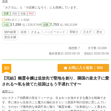
克全
「カクヨム」と「小説家になろう」にも投稿しています。
恋愛
完結
短編
R15
24h.ポイント
42pt
17,290
7,753
位 / 228,574件
位 / 66,313件
小説
恋愛
婚約破棄
追放
ざまぁ
ハッピーエンド
聖騎士
王太子
悪女
悪役令嬢
感想数 7
文字数 16,088
最終更新日 2020.09.19
登録日 2020.09.06
30
お気に入り追加
502
【完結】幽霊令嬢は追放先で聖地を創り、隣国の皇太子に愛
される〜私を捨てた祖国はもう手遅れです〜
遠野エン
セレスティア伯爵家の長女フィーナは、生まれつき強大すぎる魔力を制御でき
ず、常に体から生命力ごと魔力が漏れ出すという原因不明の症状に苦しんでい
た。そのせいで慢性的な体調不良に陥り『幽霊令嬢』『出来損ない』と蔑まれ、