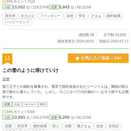
24h.ポイント
71pt
ボった時のフォローとして聖女しか使えないはずの結界術を独学でマスターする
13,052
5,843
位 / 228,574件
位 / 66,313件
小説
恋愛
ほどに。 そんな扱いを受けていたエミリアは偶然、落馬して大怪我を負ってい
たこの国の第四王子であるニックを助けたことがきっかけで、彼と婚約すること
異世界
女主人公
ファンタジー
追放
聖女
ざまぁ
婚約破棄
となる。 幸せを掴んだ彼女だが、理不尽の化身であるクラリスは身勝手な理由
ハッピーエンド
でエミリアをクビにした。 さらに彼女はクラリスによって第四王子を助けたの
は自作自演だとあらぬ罪をでっち上げられ、家を潰されるかそれを飲み込むかの
二択を迫られ、冤罪を被り国家追放に処される。 絶望して隣国に流れた彼女は
感想数 48
文字数 43,500
まだ気付いていなかった、いつの間にかクラリスを遥かに超えるほどハイスペッ
最終更新日 2020.09.01
登録日 2020.07.17
クになっていた自分に。 そして、彼女こそ国を守る要になっていたこと
に……。 エミリアが隣国で力を認められ巫女になった頃、ボルメルン王国はわ
がまま放題しているクラリスに反発する動きが見られるようになっていた――。
15
お気に入り追加
640
この雪のように溶けていけ
豆狸
第三王子との婚約を破棄され、冤罪で国外追放されたソーンツェは、隣国の獣人
国で静かに暮らしていた。 しかし、そこにかつての許婚が── なろう様でも公開
中です。
恋愛
完結
ｼｮｰﾄｼｮｰﾄ
R15
24h.ポイント
63pt
13,893
6,205
位 / 228,574件
位 / 66,313件
小説
恋愛
恋愛
異世界
婚約破棄
獣人
溺愛
微ざまぁ
追放
全四話