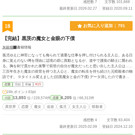
感想数 7
文字数 101,668
最終更新日 2026.02.27
登録日 2020.09.11
18
お気に入り追加
791
【完結】黒茨の魔女と金眼の下僕
灰銀猫
書籍情報
孤児ゆえに神官になっても侮られて過重な仕事を押し付けられる主人公。ある日
身に覚えのない噂を理由に辺境の砦に異動となるが、道中で護衛の騎士に襲われ
る。胸を剣で貫かれた衝撃で前世の自分が魔女だったと思い出した主人公は……
三百年生きた魔女の前世を持つ主人公と、魔女の転生を待ち続けた元暗殺者の物
語です。 ※タイトル変えました(旧黒魔女と金の下僕) データ消したので書き直
して投稿再開します。 ふんわり設定のご都合主義の話なので、広いお心でお読
恋愛
完結
長編
R15
みください。
24h.ポイント
63pt
13,893
6,205
位 / 228,574件
位 / 66,313件
小説
恋愛
異世界
恋愛
魔女
追放
孤児
女主人公
暗殺者
感想数 4
文字数 83,404
最終更新日 2025.02.09
登録日 2024.12.10