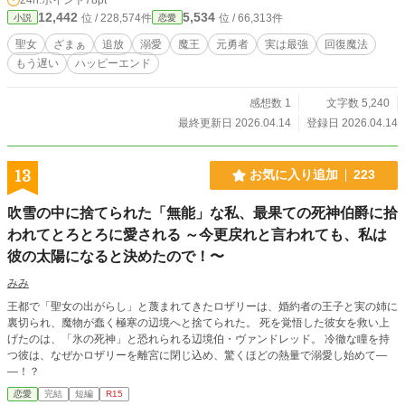
い。 「君は俺のものだ。一生手放さない」 元勇者の魔王様に囲われ、甘やかさ
12,442
5,534
位 / 228,574件
位 / 66,313件
小説
恋愛
れ、溺愛されながら、 私は魔王城で幸せに暮らしています。 今さら「帰ってき
て」と言われても、もう遅いのです。
聖女
ざまぁ
追放
溺愛
魔王
元勇者
実は最強
回復魔法
もう遅い
ハッピーエンド
感想数 1
文字数 5,240
最終更新日 2026.04.14
登録日 2026.04.14
13
お気に入り追加
223
吹雪の中に捨てられた「無能」な私、最果ての死神伯爵に拾
われてとろとろに愛される ～今更戻れと言われても、私は
彼の太陽になると決めたので！〜
みみ
​王都で「聖女の出がらし」と蔑まれてきたロザリーは、婚約者の王子と実の姉に
裏切られ、魔物が蠢く極寒の辺境へと捨てられた。 ​死を覚悟した彼女を救い上
げたのは、「氷の死神」と恐れられる辺境伯・ヴァンドレッド。 冷徹な瞳を持
つ彼は、なぜかロザリーを離宮に閉じ込め、驚くほどの熱量で溺愛し始めて―
―！？
恋愛
完結
短編
R15