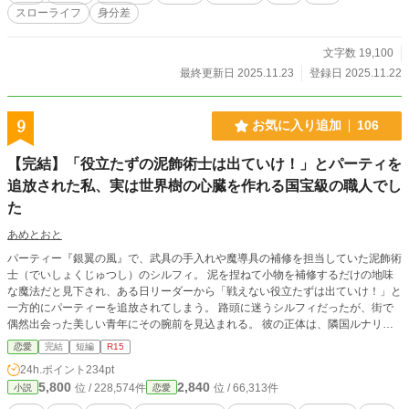
れ」 こうしてリリアナは、冷徹と恐れられる氷の皇帝（中身はツンデレもふも
スローライフ
身分差
ふ）に拾われ、帝国で溺愛されることに。 豪華な離宮で美味しい食事に、最高
のもふもふタイム。虐げられていた日々が嘘のような幸せスローライフが始ま
る。 一方、本物の聖女を追放してしまった祖国では、妹のミナが聖女の力を発
文字数 19,100
揮できず、大地が枯れ、疫病が蔓延し始めていた。 元婚約者や父が慌ててミレ
最終更新日 2025.11.23
登録日 2025.11.22
イユを連れ戻そうとするが、時すでに遅し。 「私の主人は、この可愛い狼様
（皇帝陛下）だけですので」 これは、すべてを奪われた令嬢が、最強のパート
ナーを得て幸せになり、自分を捨てた者たちを見返す逆転の物語。
9
お気に入り追加
106
【完結】「役立たずの泥飾術士は出ていけ！」とパーティを
追放された私、実は世界樹の心臓を作れる国宝級の職人でし
た
あめとおと
パーティー『銀翼の風』で、武具の手入れや魔導具の補修を担当していた泥飾術
士（でいしょくじゅつし）のシルフィ。 泥を捏ねて小物を補修するだけの地味
な魔法だと見下され、ある日リーダーから「戦えない役立たずは出ていけ！」と
一方的にパーティーを追放されてしまう。 路頭に迷うシルフィだったが、街で
偶然出会った美しい青年にその腕前を見込まれる。 彼の正体は、隣国ルナリア
帝国の皇太子・レオンハルトだった。 実はシルフィが「ただの泥遊び」だと思
恋愛
完結
短編
R15
っていた技術は、古代失われたとされる【神土錬成（しんどれんせい）】。 世
24h.ポイント
234pt
界樹の枯死によって崩壊の危機に瀕していた帝国を救うため、彼女は皇帝直属の
5,800
2,840
位 / 228,574件
位 / 66,313件
小説
恋愛
「国宝級職人」として迎えられることに！ 専用の工房、極上の食事、そしてシ
ルフィをこれでもかと甘やかしてくる過保護なレオンハルト殿下。 「君の作る