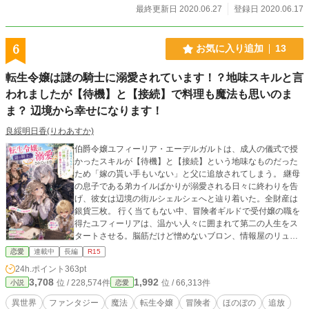
最終更新日 2020.06.27
登録日 2020.06.17
6
お気に入り追加
13
転生令嬢は謎の騎士に溺愛されています！？地味スキルと言
われましたが【待機】と【接続】で料理も魔法も思いのま
ま？ 辺境から幸せになります！
良綏明日香(りわあすか)
伯爵令嬢ユフィーリア・エーデルガルトは、成人の儀式で授
かったスキルが【待機】と【接続】という地味なものだった
ため「嫁の貰い手もいない」と父に追放されてしまう。 継母
の息子である弟カイルばかりが溺愛される日々に終わりを告
げ、彼女は辺境の街ルシェルシェへと辿り着いた。全財産は
銀貨三枚。 行く当てもない中、冒険者ギルドで受付嬢の職を
得たユフィーリアは、温かい人々に囲まれて第二の人生をス
タートさせる。脳筋だけど憎めないブロン、情報屋のリュー
ト、魔女のグリゼルダ、そして豪快なギルドマスターのガル
恋愛
連載中
長編
R15
ド。 王都の冷たい空気とは違う、この街の優しさが彼女の心
24h.ポイント
363pt
を癒していく。 そんなある日、黒いマントに身を包んだ謎の
3,708
1,992
位 / 228,574件
位 / 66,313件
小説
恋愛
騎士レオンティウスが現れる。隣国の第二王子にして騎士団
長である彼は、極秘任務で辺境を訪れていたのだが、ユフィ
異世界
ファンタジー
魔法
転生令嬢
冒険者
ほのぼの
追放