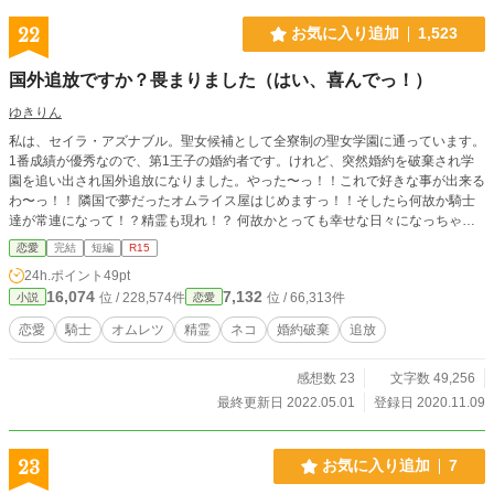
22
お気に入り追加
1,523
国外追放ですか？畏まりました（はい、喜んでっ！）
ゆきりん
私は、セイラ・アズナブル。聖女候補として全寮制の聖女学園に通っています。
1番成績が優秀なので、第1王子の婚約者です。けれど、突然婚約を破棄され学
園を追い出され国外追放になりました。やった〜っ！！これで好きな事が出来る
わ〜っ！！ 隣国で夢だったオムライス屋はじめますっ！！そしたら何故か騎士
達が常連になって！？精霊も現れ！？ 何故かとっても幸せな日々になっちゃい
ます。
恋愛
完結
短編
R15
24h.ポイント
49pt
16,074
7,132
位 / 228,574件
位 / 66,313件
小説
恋愛
恋愛
騎士
オムレツ
精霊
ネコ
婚約破棄
追放
感想数 23
文字数 49,256
最終更新日 2022.05.01
登録日 2020.11.09
23
お気に入り追加
7