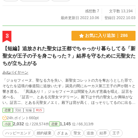
感想数 7
文字数 13,194
最終更新日 2022.10.06
登録日 2022.10.03
3
お気に入り追加
286
【短編】追放された聖女は王都でちゃっかり暮らしてる「新
聖女が王子の子を身ごもった？」結界を守るために元聖女た
ちが立ち上がる
みねバイヤーン
「ジョセフィーヌ、聖なる力を失い、新聖女コレットの力を奪おうとした罪で、
そなたを辺境の修道院に追放いたす」謁見の間にルーカス第三王子の声が朗々と
響き渡る。 「異議あり！」ジョセフィーヌは間髪を入れず意義を唱え、証言を
述べる。 「証言一、とある元聖女マデリーン。殿下は十代の聖女しか興味がな
い。証言二、とある元聖女ノエミ。殿下は背が高く、ほっそりしてるのに出ると
こ出てるのが好き。証言三、とある元聖女オードリー。殿下は、手は出さない、
恋愛
完結
短編
R15
見てるだけ」 「ええーい、やめーい。不敬罪で追放」 追放された元聖女ジョセ
24h.ポイント
660pt
フィーヌはさっさと王都に戻って、魚屋で働いてる。そんな中、聖女コレットが
2,032
1,145
位 / 228,574件
位 / 66,313件
小説
恋愛
ルーカス殿下の子を身ごもったという噂が。王国の結界を守るため、元聖女たち
は立ち上がった。
ハッピーエンド
婚約破棄
ざまぁ
聖女
追放
結界
王子