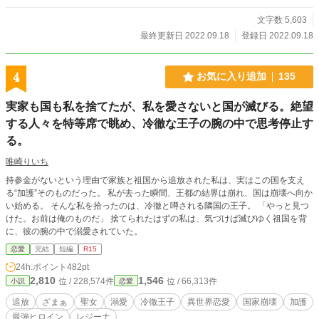
文字数 5,603
最終更新日 2022.09.18
登録日 2022.09.18
4
お気に入り追加
135
実家も国も私を捨てたが、私を愛さないと国が滅びる。絶望
する人々を特等席で眺め、冷徹な王子の腕の中で思考停止す
る。
唯崎りいち
持参金がないという理由で家族と祖国から追放された私は、実はこの国を支え
る“加護”そのものだった。 私が去った瞬間、王都の結界は崩れ、国は崩壊へ向か
い始める。 そんな私を拾ったのは、冷徹と噂される隣国の王子。 「やっと見つ
けた。お前は俺のものだ」 捨てられたはずの私は、気づけば滅びゆく祖国を背
に、彼の腕の中で溺愛されていた。
恋愛
完結
短編
R15
24h.ポイント
482pt
2,810
1,546
位 / 228,574件
位 / 66,313件
小説
恋愛
追放
ざまぁ
聖女
溺愛
冷徹王子
異世界恋愛
国家崩壊
加護
最強ヒロイン
レジーナ