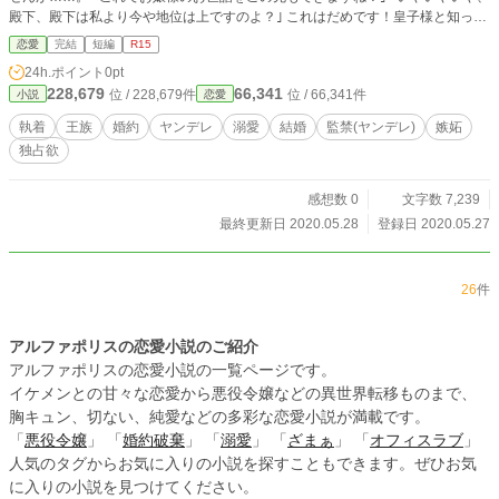
殿下、殿下は私より今や地位は上ですのよ？｣ これはだめです！皇子様と知った
貴方を使用人扱いできませんわよ！これじゃあ殿下の恋どころではなく、ただ私
恋愛
完結
短編
R15
の世話がしたいだけの世話焼き皇子にしかなりません。 こんな行き遅れを気に
24h.ポイント
0pt
しない私だって恋はしてみたいし、殿下も恋を見つけて本当に愛する人と結婚す
228,679
66,341
位 / 228,679件
位 / 66,341件
小説
恋愛
べきだと思っています。 と思っていたのになんだかおかしな方向に？ 5話で完
結です！既に書き終えてます。
執着
王族
婚約
ヤンデレ
溺愛
結婚
監禁(ヤンデレ)
嫉妬
独占欲
感想数 0
文字数 7,239
最終更新日 2020.05.28
登録日 2020.05.27
26
件
アルファポリスの恋愛小説のご紹介
アルファポリスの恋愛小説の一覧ページです。
イケメンとの甘々な恋愛から悪役令嬢などの異世界転移ものまで、
胸キュン、切ない、純愛などの多彩な恋愛小説が満載です。
「
悪役令嬢
」 「
婚約破棄
」 「
溺愛
」 「
ざまぁ
」 「
オフィスラブ
」
人気のタグからお気に入りの小説を探すこともできます。ぜひお気
に入りの小説を見つけてください。