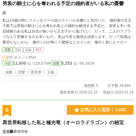
男装の騎士に心を奪われる予定の婚約者がいる私の憂鬱
鍋
私は10歳の時にファンタジー小説のライバル令嬢だと気付いた。 婚約者の王太
子殿下は男装の騎士に心を奪われ私との婚約を解消する予定だ。 前世も辛い失
恋経験のある私は自信が無いから王太子から逃げたい。 だって、二人のラブラ
ブなんて想像するのも辛いもの。 私は今世も勉強を頑張ります。だって知識は
裏切らないから。 傷付くのが怖くて臆病なヒロインが、傷付く前にヒーローを
避けようと頑張る物語です。 王道ありがちストーリー。ご都合主義満載。 ハッ
恋愛
完結
短編
R15
ピーエンドは確実です。 ※ヒーローはヒロインを振り向かせようと一生懸命な
24h.ポイント
85pt
のですが、悲しいことに避けられてしまいます。
11,600
5,253
位 / 228,679件
位 / 66,341件
小説
恋愛
溺愛
恋愛
異世界
王族
感想数 3
文字数 28,884
最終更新日 2020.02.10
登録日 2020.01.29
6
お気に入り追加
1,680
異世界転移した私と極光竜（オーロラドラゴン）の秘宝
饕餮
書籍情報