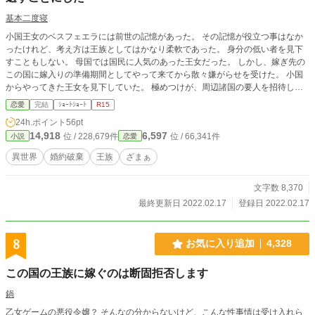
基本二度寝
小国王女のベスフェエラには前世の記憶があった。 その記憶が役立つ事はなか
ったけれど、考え方は王族としてはかなり柔軟であった。 身分の低い者を見下
すこともしない。 母国では国民に人気のあった王女だった。 しかし、嫁ぎ先の
この国に嫁入りの準備期間としてやって来てから散々嫌がらせを受けた。 小国
からやってきた王女を見下していた。 極めつけが、周辺諸国の要人を招待した
夜会の日。 ベスフィエラに用意されたドレスはなかった。 いや、侍女は『そこ
恋愛
完結
ｼｮｰﾄｼｮｰﾄ
R15
にある』のだという。 なにもかけられていないハンガーを指差して。 ニヤニヤ
24h.ポイント
56pt
と笑う侍女を見て、ベスフィエラはカチンと来た。 「へぇ、あぁそう」 夜会に
14,918
6,597
位 / 228,679件
位 / 66,341件
小説
恋愛
出席させたくない、王妃の嫌がらせだ。 今までなら大人しくしていたが、もう
我慢を止めることにした。
異世界
婚約破棄
王族
ざまぁ
文字数 8,370
最終更新日 2022.02.17
登録日 2022.02.17
8
お気に入り追加
4,328
この国の王族に嫁ぐのは断固拒否します
鍋
乙女ゲームの悪役令嬢？ そんなの分からないけど、こんな性事情は受け入れら