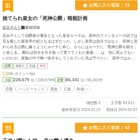
21
お気に入り追加
72
捨てられ皇女の「死神公爵」暗殺計画
枝豆ずんだ
書籍情報
忌み子として伯爵家の養女となった皇女ルーナは、原作のファンタジー小説では
兄を殺した新皇帝の妃となるはずだった。しかし皇帝は自分ではなく、死神と恐
れられる公爵に嫁ぐようにルーナに命じ、さらにはルーナに「死神公爵を殺せ」
と命じる。 断れば自分を引き取って育ててくれた家族……は、別に死んでもい
いのだが、家族の中で唯一味方をしてくれていた兄は守りたい。 原作ではルー
ナが皇帝を殺す前に死んでいるキャラだが……原作ルートで死ぬ前に……殺さな
恋愛
連載中
長編
R15
ければ！！ 一方死神公爵はルーナのことを見ると目を逸らすが……「可憐だ」
24h.ポイント
0pt
と呟いて？
228,679
66,341
位 / 228,679件
位 / 66,341件
小説
恋愛
恋愛
ハッピーエンド
貴族
王族
勘違い
感想数 0
文字数 93,612
最終更新日 2024.01.15
登録日 2024.01.07
22
お気に入り追加
42