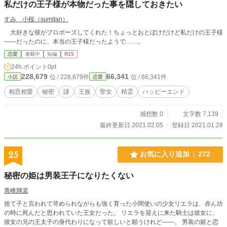
私だけの王子様が本物だった事を隠しておきたい
すみ 小桜（sumitan）
大好きな彼がプロポーズしてくれた！ちょっとおとぼけだけど私だけの王子様
――だったのに、本当の王子様だったようで……。
恋愛
連載中
短編
R15
24h.ポイント
0pt
228,679
66,341
位 / 228,679件
位 / 66,341件
小説
恋愛
相思相愛
秘密
謎
王族
聖女
精霊
ハッピーエンド
感想数 0
文字数 7,139
最終更新日 2021.02.05
登録日 2021.01.28
25
お気に入り追加
272
秘密の姫は男装王子になりたくない
青峰輝楽
捨て子と言われて苛められながらも強く育った小間使いの少女リエラは、赤ん坊
の時に死んだと思われていた王女だった。 リエラを迎えに来た騎士は彼女に、
彼女の兄の王太子の身代わりになって欲しいと願うけれど――。 男装の姫と恋