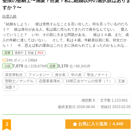
聖痕の聖騎士〜溺愛？狂愛？私に結婚以外の選択肢はありま
すか？〜
白雲八鈴
『結婚をしよう』 彼は突然そんなことを言い出した。何を言っているのだろ
う？ 彼は身分がある人。私は親に売られてきたので身分なんてない。 愛人
っていうこと？ いや、その前に大きな問題がある。 彼は１４歳。まだ、成
人の年齢に達してはいない。 そして、私は４歳。年齢差以前に私、幼女だか
ら！！ 今、思えば私の運命はこのときに決められてしまったのかもしれな
い。 聖痕が発現すれば聖騎士となり、国のために戦わなくてはならない。私
恋愛
連載中
長編
R15
には絶対に人にはバレてはいけない聖痕をもっている。絶対にだ。 しかし運
24h.ポイント
198pt
命は必然的に彼との再会を引き起こす。更に闇を抱えた彼。異形との戦い。聖女
7,079
3,170
位 / 228,679件
位 / 66,341件
小説
恋愛
という人物の出現。世界は貪欲に何かを求めていた。 『うっ。……１０年後
に再会した彼の愛が重すぎて逃げられない』 ＊表現に不快感を持たれました読
異世界転生
ファンタジー
身分差
年の差
聖女／チート
者様はそのまま閉じることをお勧めします。タグの乙女ゲームに関してですが、
聖騎士／ヤンデル
恋愛要素薄め
18禁乙女ゲームの世界（？）
王族
世界観という意味です。 一話の中に別視点が入りますが、一応本編内容にな
溺愛？
ります。 ＊誤字脱字は見直していますが、いつもどおりです。すみません。
＊他のサイトでも投稿しております。
感想数 8
文字数 1,123,661
最終更新日 2026.08.04
登録日 2023.02.05
5
お気に入り追加
4,449