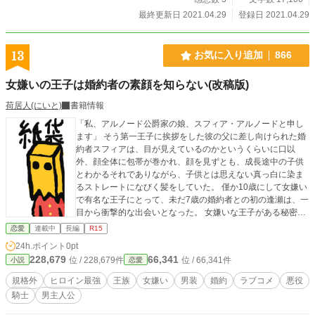
最終更新日 2021.04.29
登録日 2021.04.29
13
お気に入り追加
866
女嫌いの王子は婚約者の素顔を知らない(改稿版)
荷居人(にいと)
書籍情報
「私、アルノード公爵家の娘、スフィア・アルノードと申し
ます」 そう第一王子に挨拶をした彼の父に差し向けられた婚
約者スフィアは、目が見えているのかというくらいに口以
外、顔全体に包帯が巻かれ、顔を見ずとも、成長途中の子供
とわかるそれでありながら、子供とは思えない真っ白に染ま
るストレートになびく髪をしていた。 僅か10歳にして女嫌い
で有名な王子にとって、未だ7歳の婚約者との初の逢瀬は、一
目から衝撃的な出会いとなった。 女嫌いな王子がある秘密を
持つ奇行令嬢の婚約者に振り回されるお話。 随分放置してい
恋愛
連載中
長編
R15
た過去作品を非公開にし、修正、改正させていただくに辺
24h.ポイント
0pt
り、文章追加なども含め書き直しいたします。作者である私
228,679
66,341
位 / 228,679件
位 / 66,341件
小説
恋愛
自身話の見直しを含め、次こそは完結までがんばりますので
よろしくお願いします。 改稿版なんで修正した分はどんどん
規格外
ヒロイン最強
王族
女嫌い
男装
婚約
ラブコメ
悪役
更新します。 イラストは適当………です！
騎士
男主人公