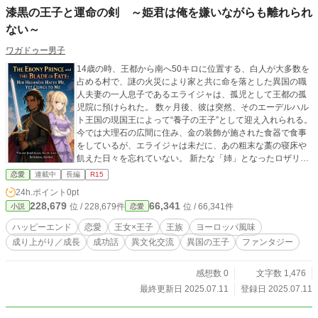
漆黒の王子と運命の剣 ～姫君は俺を嫌いながらも離れられ
ない～
ワガドゥー男子
14歳の時、王都から南へ50キロに位置する、白人が大多数を
占める村で、謎の火災により家と共に命を落とした異国の職
人夫妻の一人息子であるエライジャは、孤児として王都の孤
児院に預けられた。 数ヶ月後、彼は突然、そのエーデルハル
ト王国の現国王によって“養子の王子”として迎え入れられる。
今では大理石の広間に住み、金の装飾が施された食器で食事
をしているが、エライジャは未だに、あの粗末な藁の寝床や
飢えた日々を忘れていない。 新たな「姉」となったロザリン
王女は、エライジャの存在を快く思っていない。彼を“教養も
恋愛
連載中
長編
R15
信用もない慈善の産物”と見なして、強い反感を抱いているの
24h.ポイント
0pt
だ。 だが、彼にしか扱えないという古代の剣が発見されたこ
228,679
66,341
位 / 228,679件
位 / 66,341件
小説
恋愛
とで、王女は彼の訓練役兼護衛としての役割を任されること
になる。 彼女は彼に対して辛辣な言葉を投げかけることも多
ハッピーエンド
恋愛
王女×王子
王族
ヨーロッパ風味
いが、他人がその肌の色や出自を嘲笑する時には、誰よりも
成り上がり／成長
成功話
異文化交流
異国の王子
ファンタジー
強く彼を庇うのだった。
感想数 0
文字数 1,476
最終更新日 2025.07.11
登録日 2025.07.11