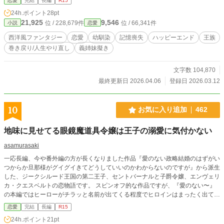
恋愛
完結
長編
R15
度は利用なんかされない！ 自分の人生を生きると決めた。 ※作者の妄想の産物
24h.ポイント
28pt
です 海よりも広い心でお読みください 4/3短編から長編に変更しました 他サイ
21,925
9,546
位 / 228,679件
位 / 66,341件
小説
恋愛
トにも投稿しています
西洋風ファンタジー
恋愛
幼馴染
記憶喪失
ハッピーエンド
王族
巻き戻り/人生やり直し
義姉妹擬き
文字数 104,870
最終更新日 2026.04.06
登録日 2026.03.12
10
お気に入り追加
462
地味に見せてる眼鏡魔道具令嬢は王子の溺愛に気付かない
asamurasaki
一応長編、今や番外編の方が長くなりました作品『愛のない政略結婚のはずがい
つからか旦那様がグイグイきてどうしていいのかわからないのですが』から派生
した、ジークシルード王国の第二王子、セントバーナルと子爵令嬢、エンヴェリ
カ・クエスベルトの恋物語です。 スピンオフ的な作品ですが、『愛のない〜』
の本編ではヒーローがチラッと名前が出てくる程度でヒロインはまったく出てき
ません。 『愛のない〜』を読まなくてもこちらの作品だけでもわかる内容とな
恋愛
完結
長編
R15
っておりますが、番外編の『ジョルジュミーナの結婚』ではヒーローとヒロイン
24h.ポイント
21pt
がちょこっと出てきます。 そして同じく番外編の『セントバーナルの憂鬱』で