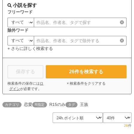
小説を探す
フリーワード
除外ワード
+ さらに詳しく検索する
保存する
26
件を検索する
検索条件の保存には
ロ
× 検索条件をクリアする
グイン
が必要です。
恋愛
R15のみ
王族
カテゴリ
R指定
タグ
26
件