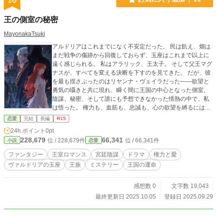
王の側室の秘密
MayonakaTsuki
アルドリアはこれまでになく不安定だった。 民は飢え、畑は
まだ戦争の傷跡から回復しておらず、玉座はこれまで以上に
遠く感じられる。 私はアラリック、王太子。 そして父王マグ
ナスが、すべてを変える決断を下すのを見てきた。 だが、彼
を最も揺さぶったのはリヤンナ・ヴェイラだった――欲望と
勇気の囁きと共に現れ、瞬く間に王国の中心となった側室。
陰謀、秘密、そして誰にも予想できなかった情熱の中で、私
は悟った。 権力も、血筋も、忠誠も、心の欲望を縛るには足
りないのだと。 もしあなたが、欲望と野心が王をどこまで導
恋愛
完結
長編
R15
くのかを知りたいのなら―― これは必ず知るべき物語であ
24h.ポイント
0pt
る。
228,679
66,341
位 / 228,679件
位 / 66,341件
小説
恋愛
ファンタジー
王室ロマンス
宮廷陰謀
ドラマ
権力と愛
ヴァルドリアの玉座
王族
ミステリー
王国の運命
感想数 0
文字数 19,043
最終更新日 2025.10.05
登録日 2025.09.29