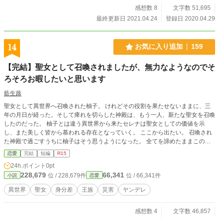
感想数 8
文字数 51,695
最終更新日 2021.04.24
登録日 2020.04.29
14
お気に入り追加
159
【完結】聖女として召喚されましたが、無力なようなのでそ
ろそろお暇したいと思います
藍生蕗
聖女として異世界へ召喚された柚子。 けれどその役割を果たせないままに、三
年の月日が経った。そして痺れを切らした神殿は、もう一人、新たな聖女を召喚
したのだった。 柚子とは違う異世界から来たセレナは聖女としての価値を示
し、また美しく皆から慕われる存在となっていく。 ここから出たい。 召喚され
た神殿で過ごすうちに柚子はそう思うようになった。 全てを諦めたままこのま
ま過ごすのは辛い。 一時、希望を見出した暮らしから離れるのは寂しかった
恋愛
完結
短編
R15
が、それ以上に存在を忘れられる度、疎まれる度、身を削られるような気になっ
24h.ポイント
0pt
て辛かった。 そこにあった密かに抱えていた恋心。 手放せるうちに去るべき
228,679
66,341
位 / 228,679件
位 / 66,341件
小説
恋愛
だ。 そう考える柚子に差し伸べてくれた者たちの手を掴み、柚子は神殿から一
歩踏み出すのだけど…… 中編くらいの長さです。 ※ 暴力的な表現がありますの
異世界
聖女
身分差
王族
災害
ヤンデレ
で、苦手な方はご注意下さい。 他のサイトでも公開しています
感想数 4
文字数 46,857