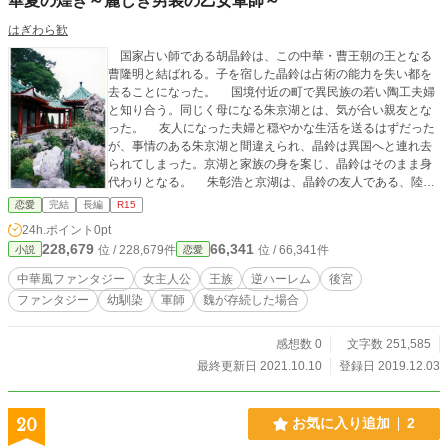
華夏の煌き～麗しき男装の乙女軍師～
はぎわら歓
国家占い師である胡晶鈴は、この中華・曹王朝の王となる
曹隆明と結ばれる。子を宿した晶鈴は占術の能力を失い都を
去ることになった。 国境付近の町で異民族の若い陶工夫婦
と知り合う。同じく母になる朱京湖とは、気が合い親友とな
った。 友人になった夫婦と穏やかな生活を送るはずだった
が、事情のある朱京湖と間違えられ、晶鈴は異国へと連れ去
られてしまった。京湖と家族の身を案じ、晶鈴はそのまま身
代わりとなる。 朱彰浩と京湖は、晶鈴の友人である、陸慶
明に助けを求めるべく都へ行く。晶鈴の行方はずっと掴めな
恋愛
完結
長編
R15
いままではあるが、朱家は穏やかな生活を営むことができ
24h.ポイント
0pt
た。 １２年たち、晶鈴の娘、星羅は才覚を現し始める。そ
228,679
66,341
位 / 228,679件
位 / 66,341件
小説
恋愛
れと同時に、双子のように育った兄・朱京樹、胡晶鈴との恋
に破れた医局長・陸慶明とその息子・陸明樹、そして実の娘
中華風ファンタジー
女主人公
王族
逆ハーレム
後宮
と知らない王・曹隆明が星羅に魅了されていく。
ファンタジー
幼馴染
軍師
魏が存続した場合
感想数 0
文字数 251,585
最終更新日 2021.10.10
登録日 2019.12.03
20
お気に入り追加
2