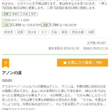
れません。 ヒロインに王子様は譲ります。 私は好きな人を見つけます。 一章 1
7話完結 毎日12時に更新します。 二章 7話完結 毎日12時に更新します。
恋愛
連載中
長編
R15
24h.ポイント
42pt
17,358
7,786
位 / 228,679件
位 / 66,341件
小説
恋愛
異世界
恋愛
美少女
モブ
王族
腹黒
悪役令嬢
溺愛
文字数 49,487
最終更新日 2019.12.19
登録日 2019.11.14
9
お気に入り追加
456
アノンの涙
maruko
アリエリーノ・ジェルバンの愛称はアノン。 アノンは、今際の際に自分の人生
が脳裏に流れてきた。あぁこれが走馬灯だと感じて涙を溢す。 碌な人生ではな
かったと後悔ばかりが募るアノン。 その時聞こえた。 「だから俺にしとけって
言っただろ」 それは嘗て大事な幼馴染から言われた言葉。 「そうね、今度はそ
うしようかな。今度があればだけど⋯」 そして目を閉じアノンはその人生を終
えた ⋯筈だった。 目を開くとアノンは5歳に戻っていた。 歓喜するアノン！今