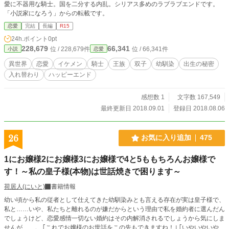
愛に不器用な騎士。国を二分する内乱。シリアス多めのラブラブエンドです。
「小説家になろう」からの転載です。
恋愛
完結
長編
R15
24h.ポイント
0pt
228,679
66,341
位 / 228,679件
位 / 66,341件
小説
恋愛
異世界
恋愛
イケメン
騎士
王族
双子
幼馴染
出生の秘密
入れ替わり
ハッピーエンド
感想数 1
文字数 167,549
最終更新日 2018.09.01
登録日 2018.08.06
26
お気に入り追加
475
1にお嬢様2にお嬢様3にお嬢様で4と5ももちろんお嬢様で
す！～私の皇子様(本物)は世話焼きで困ります～
荷居人(にいと)
書籍情報
幼い頃から私の従者として仕えてきた幼馴染みとも言える存在が実は皇子様で、
私と……いや、私たちと離れるのが嫌だからという理由で私を婚約者に選んだん
でしょうけど、恋愛感情一切ない婚約はその内解消されるでしょうから気にしま
せんが……。 ｢これでお嬢様のお世話をこの先もできますね！｣ ｢いやいやいや、