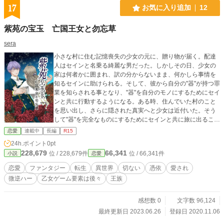
17
お気に入り追加
12
紫苑の宝玉 亡国王女と勿忘草
sera
小さな村に住む記憶喪失の少女の元に、贈り物が届く。配達
人はセインと名乗る綺麗な男だった。しかしその日、少女の
家は何者かに囲まれ、訳の分からないまま、何かしら事情を
知るセインに助けられる。そして、彼から自分の"器"が持つ罪
業を知らされる事となり、"器"を自分のモノにするためにセイ
ンと共に行動するようになる。ある時、住んでいた村のこと
を思い出し、さらに隠された真実へと少女は近付いた。そう
して"器"を完全なものにするためにセインと共に旅に出ること
となった少女。見た目と裏腹な性格の彼に翻弄されつつも
恋愛
連載中
長編
R15
段々と惹かれ、彼の正体を知り、同時に忘れていた思い出が
24h.ポイント
0pt
蘇っていくのであった。 (思い付きでかいているため差異が出
228,679
66,341
位 / 228,679件
位 / 66,341件
小説
恋愛
ます。完結後にちゃんとしたあらすじを書く予定)
恋愛
ファンタジー
転生
異世界
切ない
憑依
愛され
微逆ハー
乙女ゲーム要素は後々
王族
感想数 0
文字数 96,124
最終更新日 2023.06.26
登録日 2020.11.06