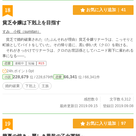
18
お気に入り追加
41
貧乏令嬢は下剋上を目指す
すみ 小桜（sumitan）
貧乏で婚約破棄された（たぶんそれが理由）貧乏令嬢リナーラは、こっそりと
町娘としてバイトをしていた。その帰り道に、黒い飼い犬《クロ》を助ける。
それがきっかけでリナーラは、クロのお世話係としてハニード殿下に雇われる
事になる――。
恋愛
連載中
短編
R15
24h.ポイント
0pt
228,679
66,341
位 / 228,679件
位 / 66,341件
小説
恋愛
婚約破棄
下剋上
王族
感想数 0
文字数 6,312
最終更新日 2019.09.15
登録日 2019.09.08
19
お気に入り追加
97