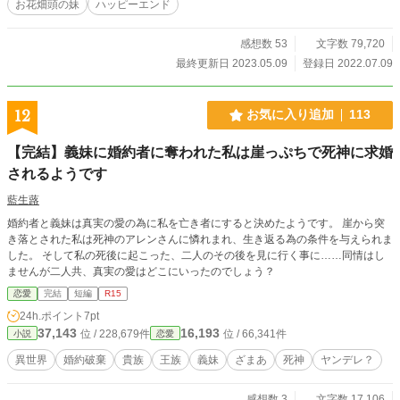
お花畑頭の妹
ハッピーエンド
感想数 53
文字数 79,720
最終更新日 2023.05.09
登録日 2022.07.09
12
お気に入り追加
113
【完結】義妹に婚約者に奪われた私は崖っぷちで死神に求婚
されるようです
藍生蕗
婚約者と義妹は真実の愛の為に私を亡き者にすると決めたようです。 崖から突
き落とされた私は死神のアレンさんに憐れまれ、生き返る為の条件を与えられま
した。 そして私の死後に起こった、二人のその後を見に行く事に……同情はし
ませんが二人共、真実の愛はどこにいったのでしょう？
恋愛
完結
短編
R15
24h.ポイント
7pt
37,143
16,193
位 / 228,679件
位 / 66,341件
小説
恋愛
異世界
婚約破棄
貴族
王族
義妹
ざまあ
死神
ヤンデレ？
感想数 3
文字数 17,106