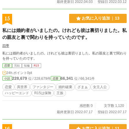
最終更新日 2022.04.03
登録日 2022.03.12
15
お気に入り追加
13
私には婚約者がいましたの。けれども彼は裏切りました。私
の親友と裏で関わりを持っていたのです。
四季
私には婚約者がいましたの。けれども彼は裏切りました。私の親友と裏で関わり
を持っていたのです。
恋愛
完結
短編
R15
24h.ポイント
0pt
228,679
66,341
位 / 228,679件
位 / 66,341件
小説
恋愛
恋愛
異世界
ファンタジー
婚約破棄
ざまぁ
女主人公
ハッピーエンド
R15は保険
王族
感想数 0
文字数 1,120
最終更新日 2022.07.17
登録日 2022.07.17
16
お気に入り追加
11