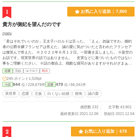
1
お気に入り追加
7,860
貴方が側妃を望んだのです
cyaru
「君はそれでいいのか」王太子ハロルドは言った。 「えぇ。勿論ですわ」婚約
者の公爵令嬢フランセアは答えた。 誠の愛に気がついたと言われたフランセア
は微笑んで答えた。 ※２０２２年６月１２日。一部書き足しました。 ※架空の
お話です。現実世界の話ではありません。 史実などに基づいたものではない
事をご理解ください。 ※話の都合上、残酷な描写がありますがそれがざまぁな
のかは受け取り方は人それぞれです。 表現的にどうかと思う回は冒頭に注意
恋愛
完結
ｼｮｰﾄｼｮｰﾄ
R15
喚起を書き込むようにしますが有無は作者の判断です。 ※更新していくうえで
24h.ポイント
1,526pt
タグは幾つか増えます。 ※作者都合のご都合主義です。 ※リアルで似たような
844
479
位 / 228,679件
位 / 66,341件
小説
恋愛
ものが出てくると思いますが気のせいです。 ※爵位や言葉使いなど現実世界、
他の作者さんの作品とは異なります（似てるモノ、同じものもあります） ※誤
異世界
恋愛
王族
白くない結婚
後悔
誠の愛
字脱字結構多い作者です（ごめんなさい）コメント欄より教えて頂けると非常に
助かります。
感想数 232
文字数 43,901
最終更新日 2021.12.06
登録日 2021.12.04
2
お気に入り追加
678