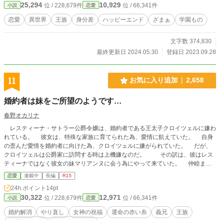
25,294
10,929
位 / 228,679件
位 / 66,341件
小説
恋愛
はこの作品のヒーローが主役のお話です。 『愛のない〜』を読んでいらっしゃ
らない方はこちらをお読み頂いた後に『ジョルジュとミーナの結婚』『セントバ
恋愛
異世界
王族
身分差
ハッピーエンド
ざまぁ
学園もの
ーナルの憂鬱』を読んで頂ければ嬉しいです。 もちろん同時でも大丈夫です
が、最初こちらの短編を書く予定がありませんでしたので、ちょいネタバレ的に
文字数 374,830
なってますので、ネタバレは嫌だ！という方はご注意下さませ。 このお話は主
にヒロインエンヴェリカ視点で進みますが、ヒーローのセントバーナル視点など
最終更新日 2024.05.30
登録日 2023.09.28
他のキャラ視点も入る予定です。 表記のないものはすべてエンヴェリカ視点と
なります。 こちらの作品ジャンルとしては異世界恋愛となってますが、『愛
の〜』ではヒロインヴァネッサや王太子妃ナターシャ、元となった乙女ゲームの
11
お気に入り追加
2,658
ヒロインメリッサは転生者でしたが、この物語のメインキャラは転生者は登場し
ない予定です。 この物語は魔法のある世界ですが、魔法、魔術と記載を分けて
婚約者は妹をご所望のようです…
おりますが、本来の意味と違い私の独自の設定とさせて頂いております。 ご了
承下さいますようお願いします。 尚、只今感想欄を閉じております。 今後開け
春野オカリナ
るかもしれませんが。 ですので、誤字や脱字などないよう何度も確認をしてお
レスティーナ・サトラー公爵令嬢は、婚約者である王太子クロイツェルに嫌わ
りますが、それでも見つけてしまわれましたら申し訳ありません。 その他、ユ
れている。 彼女は、特殊な家族に育てられた為、愛情に飢えていた。 自身
ルユルで設定ございます。 そのあたりをご理解して読んで頂けましたら大変有
の歪んだ愛情を婚約者に向けた為、クロイツェルに嫌がられていた。 だが、
り難く思います。 よろしくお願い致します！
クロイツェルは公爵家に訪問する時は上機嫌なのだ。 その訳は、彼はレス
ティーナではなく彼女の妹マリアンヌに会う為にやって来ていた。 仲睦まじ
い様子の二人を見せつけられながら、レスティーナは考えた。 そんなに妹が
恋愛
連載中
長編
R15
いいのなら婚約を解消しよう──。 レスティーナはクロイツェルと無事、婚約
24h.ポイント
14pt
解消したのだが……。 気が付くと、何故か１０才まで時間が撒き戻ってしま
30,322
12,971
位 / 228,679件
位 / 66,341件
小説
恋愛
っていた。
婚約解消
やり直し
女神の祝福
運命の赤い糸
義兄
王族