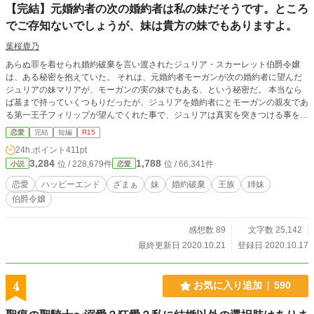
【完結】元婚約者の次の婚約者は私の妹だそうです。ところ
でご存知ないでしょうが、妹は貴方の妹でもありますよ。
葉桜鹿乃
あらぬ罪を着せられ婚約破棄を言い渡されたジュリア・スカーレット伯爵令嬢
は、ある秘密を抱えていた。 それは、元婚約者モーガンが次の婚約者に望んだ
ジュリアの妹マリアが、モーガンの実の妹でもある、という秘密だ。 本当なら
ば墓まで持っていくつもりだったが、ジュリアを婚約者にとモーガンの親友であ
る第一王子フィリップが望んでくれた事で、ジュリアは真実を突きつける事を決
める。 ※エピローグにてひとまず完結ですが、疑問点があがっていた所や、具
恋愛
完結
短編
R15
体的な姉妹に対する差など、サクサク読んでもらうのに削った所を(現在他作を
24h.ポイント
411pt
書いているので不定期で)番外編で更新しますので、暫く連載中のままとさせて
3,284
1,788
位 / 228,679件
位 / 66,341件
小説
恋愛
いただきます。よろしくお願いします。 番外編に手が回らないため、一旦完結
と致します。 (2021/02/07 02:00) 小説家になろう・カクヨムでも別名義にて連
恋愛
ハッピーエンド
ざまぁ
妹
婚約破棄
王族
姉妹
載を始めました。 恋愛及び全体１位ありがとうございます！ ※感想の取り扱い
伯爵令嬢
については近況ボードを参照ください。(10/27追記)
感想数 89
文字数 25,142
最終更新日 2020.10.21
登録日 2020.10.17
4
お気に入り追加
590