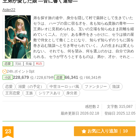
王弟が愛した娘 —音に響く運命—
Aster22
弟を探す旅の途中、身分を隠して村で薬師として生きていた
セラは、 ハープの音に宿る才を、名も知らぬ貴族の青年――
王弟レオに見初められる。 互いの立場を知らぬまま距離を縮
めていく二人。 だが、ある事件をきっかけに、セラは彼の屋
敷で侍女として働くことになり、 知らず知らずのうちに国を
巻き込む陰謀へと引き寄せられていく。 人の生まれは変えら
れない。 それでも、何を望み、何を選ぶのかは、自分で決め
られる。 セラが守ろうとするものは、弟か、才か、それとも
―― キャラ設定・世界観などはこちら ↓ https://k
恋愛
完結
長編
R15
akuyomu.jp/my/news/822139840619212578
24h.ポイント
0pt
228,679
66,341
位 / 228,679件
位 / 66,341件
小説
恋愛
恋愛
溺愛（の予定）
中世ヨーロッパ風
ファンタジー
陰謀
王宮恋愛
王族
シリアスあり
身分差
感想数 2
文字数 315,087
最終更新日 2026.02.18
登録日 2025.12.05
23
お気に入り追加
10