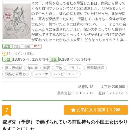
その日、体調を崩して会社を早退した私は、病院から帰って
くると自宅マンションで父と兄に遭遇した。 話があるという
ので中へと通し、彼らの話を聞いていた時だった。建物が揺
れ、室内が突然光ったのだ。 混乱しているうちに身体が浮か
びあがり、気づいたときには森の中にいて……。 そこで出会
った人たちに保護されたけれど、彼が大事にしていた髪飾り
が飛んできて私の髪にくっつくとなぜかそれが溶けて髪の色
が変わっちゃったからさあ大変！ どうなっちゃうの？！ 異世
界トリップしたヒロインと彼女を拾ったヒーローの恋愛と、
恋愛
完結
長編
R15
彼女の父と兄との家族再生のお話。 ★掲載しているファンア
24h.ポイント
63pt
ートは黒杉くろん様からいただいたもので、くろんさんの許
13,895
6,168
位 / 228,679件
位 / 66,341件
小説
恋愛
可を得て掲載しています。 ★サブタイトルの後ろに★がつい
ているものは、いただいたファンアートをページの最後に載
異世界転移
年の差
溺愛
王族
ドラゴン
異類婚姻譚
せています。 ★カクヨム、ツギクルにも掲載しています。
残酷な表現あり
レジーナ
ハッピーエンド
感想数 15
文字数 239,060
最終更新日 2018.07.19
登録日 2017.12.05
7
お気に入り追加
1,208
嫁ぎ先（予定）で虐げられている前世持ちの小国王女はやり
返すことにした