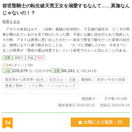
前世聖騎士の転生破天荒王女を溺愛するなんて……莫迦なん
じゃないの！？
桜香えるる
アタイの名前はルナ。（自称）義賊の女頭領だ。十五歳の誕生日、どこぞの馬
車が襲われているのを見て助けに入った際、不覚にも敵に頭を打たれて気絶した
その時、アタイは唐突に思い出したのだ――皇女で聖女で騎士だった前世の自分
は、無情にも十八歳で殺されたことを。 ついでに理解したのが、今生きてい
るこの世界が『運命の愛は何度でも』という前世でちらっと読んだことのあるゲ
ームブックの世界であるということ。その中でも「ルナ」といえば、どんなルー
恋愛
連載中
長編
R15
トに行っても世界大戦の犠牲者第一号として死ぬ悲劇の王女キャラだ。 しか
24h.ポイント
0pt
も最悪なのは、この本を書いた異母姉こそアタイの殺害を主導した黒幕張本人で
228,679
66,341
位 / 228,679件
位 / 66,341件
小説
恋愛
ある。そういえば「私がちゃんと殺してやるけど、でも簡単には死なせてやらな
い。せいぜい愉しませてよ」って笑っていたから、異母姉がこの転生劇に噛んで
異世界から異世界へ転生
女主人公
王族
魔物戦
前世と今生の交錯
いるのは間違いなさそうだな。……こいつに二度も殺されるなんて冗談じゃな
勇者と聖剣
ノリと勢い
ハッピーエンド
い！！ ――これは、異母姉の書いた物語の世界に転生してしまった少女が
（物理で）死亡フラグと戦いながら、（本人無自覚で）周囲から溺愛される物
語。 （メインは王弟の一人息子（前世の護衛騎士）×破天荒王女のつもり、題名
感想数 0
文字数 15,168
は主人公の心の叫びみたいなもの）
最終更新日 2020.05.02
登録日 2020.04.29
24
お気に入り追加
23