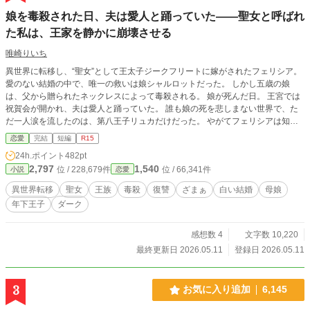
娘を毒殺された日、夫は愛人と踊っていた――聖女と呼ばれ
た私は、王家を静かに崩壊させる
唯崎りいち
異世界に転移し、“聖女”として王太子ジークフリートに嫁がされたフェリシア。
愛のない結婚の中で、唯一の救いは娘シャルロットだった。 しかし五歳の娘
は、父から贈られたネックレスによって毒殺される。 娘が死んだ日。 王宮では
祝賀会が開かれ、夫は愛人と踊っていた。 誰も娘の死を悲しまない世界で、た
だ一人涙を流したのは、第八王子リュカだけだった。 やがてフェリシアは知
る。 “聖女は子を産んではならない”という王家の禁忌と、娘の死の裏にある政治
恋愛
完結
短編
R15
的思惑を。 ――これは、娘を奪われた聖女が、王家を静かに崩壊へ導いていく
24h.ポイント
482pt
物語。
2,797
1,540
位 / 228,679件
位 / 66,341件
小説
恋愛
異世界転移
聖女
王族
毒殺
復讐
ざまぁ
白い結婚
母娘
年下王子
ダーク
感想数 4
文字数 10,220
最終更新日 2026.05.11
登録日 2026.05.11
3
お気に入り追加
6,145