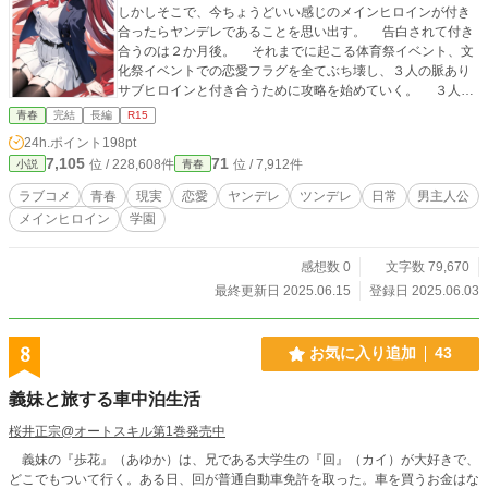
しかしそこで、今ちょうどいい感じのメインヒロインが付き
合ったらヤンデレであることを思い出す。 告白されて付き
合うのは２か月後。 それまでに起こる体育祭イベント、文
化祭イベントでの恋愛フラグを全てぶち壊し、３人の脈あり
サブヒロインと付き合うために攻略を始めていく。 ３人の
サブヒロインもまた曲者揃い。 猫系ふわふわガールの火波
青春
完結
長編
R15
猫音子に、ツンデレ義姉の風野 犬織、アニオタボーイッシュ
24h.ポイント
198pt
ガールの空賀 栗涼。 この３人の中から、最終的に誰を選
7,105
71
位 / 228,608件
位 / 7,912件
小説
青春
び、付き合うことになるのか。てかそもそも彼女たちを落と
せるのか!? もちろん、メインヒロインも黙ってはいない！
ラブコメ
青春
現実
恋愛
ヤンデレ
ツンデレ
日常
男主人公
５人の癖強キャラたちが爆走する、イレギュラーなラブコ
メインヒロイン
学園
メ、ここに誕生！ ※カクヨム、小説家になろうでも連載中！
感想数 0
文字数 79,670
最終更新日 2025.06.15
登録日 2025.06.03
8
お気に入り追加
43
義妹と旅する車中泊生活
桜井正宗@オートスキル第1巻発売中
義妹の『歩花』（あゆか）は、兄である大学生の『回』（カイ）が大好きで、
どこでもついて行く。ある日、回が普通自動車免許を取った。車を買うお金はな