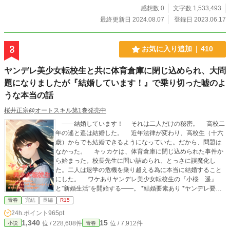
ことに成功したが、姉君であり『古羊芽衣』は不審者に胸元
感想数 0
文字数 1,533,493
をザックリ斬りつけられてしまう。 何とか不審者を撃退し、
最終更新日 2024.08.07
登録日 2023.06.17
急いで応急処置をしようと士狼は芽衣の身体を抱き上げ
た……その時だった！ ――彼女の胸元から冗談みたいにバカ
デカい胸パッドが転げ落ちたのは。 そう、彼女は嘘で塗り固
3
お気に入り追加
410
められた虚乳（きょにゅう）の持ち主だったのだ！ 意識を取
り戻した芽衣（Aカップ）は【乙女の秘密】を知られたことに
ヤンデレ美少女転校生と共に体育倉庫に閉じ込められ、大問
発狂し、士狼を亡き者にするべく、その場で士狼に襲い掛か
題になりましたが『結婚しています！』で乗り切った嘘のよ
る。 士狼は洋子の協力もあり、何とか逃げることには成功す
るが翌日、芽衣の策略にハマり生徒会に強制入部させられる
うな本当の話
事に。 こうして古羊芽衣の無理難題を解決する大神士狼の受
難の日々が始まった。 が、この時の古羊姉妹はまだ知らなか
桜井正宗@オートスキル第1巻発売中
ったのだ。 彼の蜂蜜のように甘い優しさが自分たち姉妹をど
――結婚しています！ それは二人だけの秘密。 高校二
んどん狂わせていくことに。 ※【カクヨム】にて編掲載中。
年の遙と遥は結婚した。 近年法律が変わり、高校生（十六
【ネオページ】にて序盤のみお試し掲載中。【Nolaノベル】
歳）からでも結婚できるようになっていた。だから、問題は
【Tales】にて完全版を公開中。 イラスト担当：さんさん
なかった。 キッカケは、体育倉庫に閉じ込められた事件か
ら始まった。校長先生に問い詰められ、とっさに誤魔化し
た。二人は退学の危機を乗り越える為に本当に結婚すること
にした。 ワケありヤンデレ美少女転校生の『小桜 遥』
と”新婚生活”を開始する――。 *結婚要素あり *ヤンデレ要素
あり
青春
完結
長編
R15
24h.ポイント
965pt
1,340
15
位 / 228,608件
位 / 7,912件
小説
青春