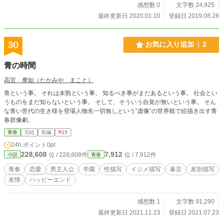
感想数 0
文字数 24,925
最終更新日 2020.01.10
登録日 2019.08.28
30
お気に入り追加
2
青の時間
高宮 摩如（たかみや まこと）
青という事。 それは未熟という事。 知るべき事がまだあるという事。 社会とい
うものをまだ知らないという事。 そして、そういう自覚が無いという事。 そん
な青い世代の生き様を登場人物名一切無しという”虚像”の世界観で絵描き出す青
春群像劇。
青春
完結
長編
R15
24h.ポイント
0pt
228,608
7,912
位 / 228,608件
位 / 7,912件
小説
青春
青春
恋愛
男主人公
学園
性描写
イジメ描写
暴言
差別描写
友情
ハッピーエンド
感想数 1
文字数 91,290
最終更新日 2021.11.23
登録日 2021.07.23