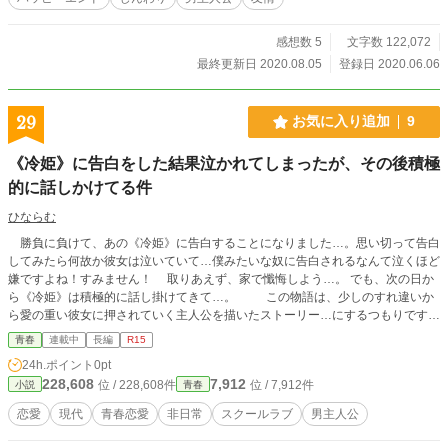
挿絵として、テン（西湖鳴）様に頂いたファンアートを、
「彼女を好きだ、と自覚したあの夜の記憶」の挿絵として、
騰成様に頂いたファンアートを使わせて頂きました。ありが
感想数 5
文字数 122,072
とうございました。
最終更新日 2020.08.05
登録日 2020.06.06
29
お気に入り追加
9
《冷姫》に告白をした結果泣かれてしまったが、その後積極
的に話しかけてる件
ひならむ
勝負に負けて、あの《冷姫》に告白することになりました…。思い切って告白
してみたら何故か彼女は泣いていて…僕みたいな奴に告白されるなんて泣くほど
嫌ですよね！すみません！ 取りあえず、家で懺悔しよう…。 でも、次の日か
ら《冷姫》は積極的に話し掛けてきて…。 この物語は、少しのすれ違いか
ら愛の重い彼女に押されていく主人公を描いたストーリー…にするつもりです。
現在第１章進行中。２章は、イチャラブ予定。 恋愛モノは初投稿です！ 駄作で
青春
連載中
長編
R15
すが、暇な時間に少し読んでいただけたら幸いです！ ⚠︎誤字脱字や、感想お待
24h.ポイント
0pt
ちしてますっ！ なろうにも投稿しております。
228,608
7,912
位 / 228,608件
位 / 7,912件
小説
青春
恋愛
現代
青春恋愛
非日常
スクールラブ
男主人公