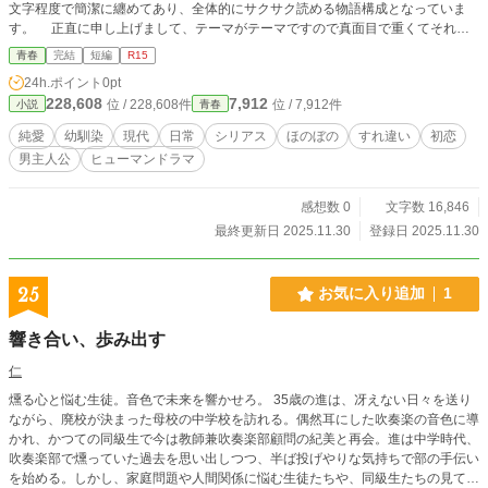
文字程度で簡潔に纏めてあり、全体的にサクサク読める物語構成となっていま
す。 正直に申し上げまして、テーマがテーマですので真面目で重くてそれほ
ど面白くは無いかも知れませんけれど、それでももし出来たのならば、読んでい
青春
完結
短編
R15
ただけたなら嬉しいです。
24h.ポイント
0pt
228,608
7,912
位 / 228,608件
位 / 7,912件
小説
青春
純愛
幼馴染
現代
日常
シリアス
ほのぼの
すれ違い
初恋
男主人公
ヒューマンドラマ
感想数 0
文字数 16,846
最終更新日 2025.11.30
登録日 2025.11.30
25
お気に入り追加
1
響き合い、歩み出す
仁
燻る心と悩む生徒。音色で未来を響かせろ。 35歳の進は、冴えない日々を送り
ながら、廃校が決まった母校の中学校を訪れる。偶然耳にした吹奏楽の音色に導
かれ、かつての同級生で今は教師兼吹奏楽部顧問の紀美と再会。進は中学時代、
吹奏楽部で燻っていた過去を思い出しつつ、半ば投げやりな気持ちで部の手伝い
を始める。しかし、家庭問題や人間関係に悩む生徒たちや、同級生たちの見てこ