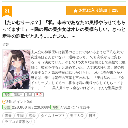
31
お気に入り追加
228
【たいむりーぷ？】『私。未来であなたの奥様やらせてもら
ってます！』～隣の席の美少女はオレの奥様らしい。きっと
新手の詐欺だと思う……たぶん。～
夕姫
主人公の神坂優斗は普通のどこにでもいるような平凡な奴で
友達もほとんどいない、通称ぼっち。 でも高校からは変わ
る！そう決めていた。そして1つ大きな目標として高校では絶
対に『彼女を作る』と決めていた。 入学式の帰り道、隣の席
の美少女こと高宮聖菜に話しかけられ、ついに春が来たかと
思えば、優斗は驚愕の言葉を言われる。 「実は私ね……『タ
イムリープ』してるの。将来は君の奥様やらしてもらってま
す！」 「……美人局？オレ金ないけど？」 そんな聖菜は優斗
に色々話すが話がぶっ飛んでいて理解できない。 なんだこ
青春
連載中
長編
R15
れ……新手の詐欺？ただのヤバい電波女か？それとも本当
24h.ポイント
0pt
に……？ この物語は、どこにでもいる平凡な主人公優斗と自
228,608
7,912
位 / 228,608件
位 / 7,912件
小説
青春
称『タイムリープ』をしているヒロインの聖菜が不思議な関
係を築いていく、時には真面目に、時に切なく、そして甘酸
青春
学園
恋愛
タイムリープ？
男主人公
日常
っぱく、たまにエッチなドタバタ青春ストーリーです。
ラブコメ要素あり