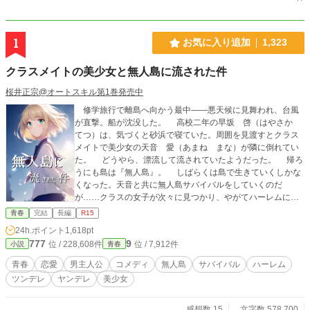
1
お気に入り追加
1,323
クラスメイトの美少女と無人島に流された件
桜井正宗@オートスキル第1巻発売中
修学旅行で離島へ向かう最中――悪天候に見舞われ、台風
が直撃。船が沈没した。 高校二年の早坂 啓（はやさか
てつ）は、気づくと砂浜で寝ていた。周囲を見渡すとクラス
メイトで美少女の天音 愛（あまね まな）が隣に倒れてい
た。 どうやら、漂流して流されていたようだった。 帰ろ
うにも島は『無人島』。 しばらくは島で生きていくしかな
くなった。天音と共に無人島サバイバルをしていくのだ
が……クラスの女子が次々に見つかり、やがてハーレムに。
男一人と女子十五人で……取り合いに発展！？
青春
完結
長編
R15
24h.ポイント
1,618pt
777
9
位 / 228,608件
位 / 7,912件
小説
青春
青春
恋愛
男主人公
コメディ
無人島
サバイバル
ハーレム
ツンデレ
ヤンデレ
美少女
感想数 15
文字数 578,700