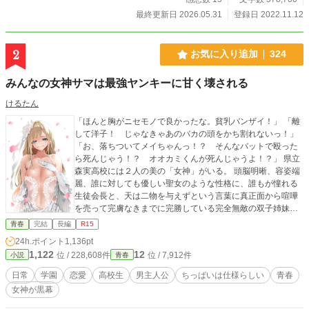
最終更新日 2026.05.31
登録日 2022.11.12
2
お気に入り追加
324
みんなの女神サマは最強ヤンキーに甘く壊される
けるたん
「ほんと胸がニセモノで良かったな。貧乳バンザイ！」 「離
して洋子！ じゃなきゃあのバカの頭をかち割れないっ！」
「お、落ちついてメイちゃんっ！？ そんなバットで殴った
ら死んじゃう！？ オオカミくんが死んじゃうよ！？」 県立
森実高校には２人の美の「女神」がいる。 頭脳明晰、容姿端
麗、誰に対しても優しい聖女のような性格に、誰もが憧れる
生徒会長と、天は二物を与えずという言葉に真正面から喧嘩
を売って完膚なきまでに完勝している完全無敵の双子姉妹。
その名も『古羊姉妹』 本来であれば彼女の視界にすら入らな
青春
完結
長編
R15
いはずの少年Ｂである大神士狼のようなロマンティックゲス
24h.ポイント
1,136pt
野郎とは、縁もゆかりもない女の子のはずだった。 ――士狼
1,122
12
位 / 228,608件
位 / 7,912件
小説
青春
が彼女たちを不審者から助ける、その日までは。 そして『そ
の日』は突然やってきた。 ある日、夜遊びで帰りが遅くなっ
日常
学園
恋愛
高校生
男主人公
ちっぱいは仕様らしい
青春
た士狼が急いで家へ帰ろうとすると、古羊姉妹がナイフを持
女神が黒幕
った不審者に襲われている場面に遭遇したのだ。 助け出そう
と駆け出すも、古羊姉妹の妹君である『古羊洋子』は助ける