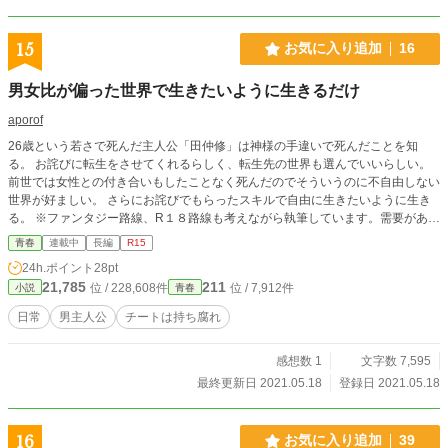
15
お気に入り追加
16
男女比が偏った世界で生きたいように生きるだけ
aporof
26歳という若さで死んだ主人公「田仲修」は神様の手違いで死んだことを知
る。 お詫びに転生をさせてくれるらしく、転生先の世界も選んでいいらしい。
前世では女性との付き合いもしたことなく死んだのでそういうのに不自由しない
世界が好ましい。 さらにお詫びでもらったスキルで自由に生きたいように生き
る。 ※ファンタジー路線、R１８路線も考えながら執筆しています。需要があれ
ばそれぞれの路線全開の世界線を投稿するかもしれません。 小説投稿初心者な
青春
連載中
長編
R15
ので誤字脱字には目をつむっていただけると幸いです。
24h.ポイント
28pt
21,785
211
位 / 228,608件
位 / 7,912件
小説
青春
日常
男主人公
チートは持ち腐れ
感想数 1
文字数 7,595
最終更新日 2021.05.18
登録日 2021.05.18
16
お気に入り追加
39