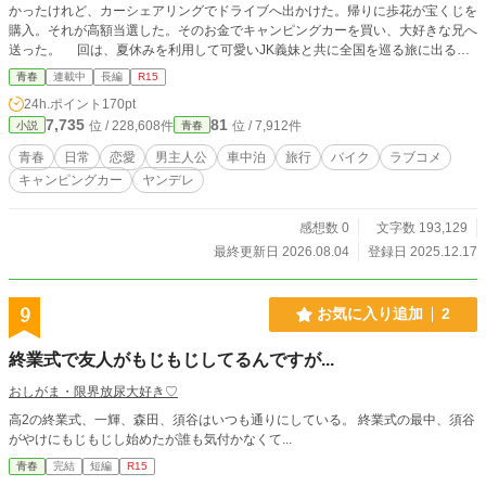
かったけれど、カーシェアリングでドライブへ出かけた。帰りに歩花が宝くじを
購入。それが高額当選した。そのお金でキャンピングカーを買い、大好きな兄へ
送った。 回は、夏休みを利用して可愛いJK義妹と共に全国を巡る旅に出る―
―。 ※カクヨムでも掲載中です
青春
連載中
長編
R15
24h.ポイント
170pt
7,735
81
位 / 228,608件
位 / 7,912件
小説
青春
青春
日常
恋愛
男主人公
車中泊
旅行
バイク
ラブコメ
キャンピングカー
ヤンデレ
感想数 0
文字数 193,129
最終更新日 2026.08.04
登録日 2025.12.17
9
お気に入り追加
2
終業式で友人がもじもじしてるんですが...
おしがま・限界放尿大好き♡
高2の終業式、一輝、森田、須谷はいつも通りにしている。 終業式の最中、須谷
がやけにもじもじし始めたが誰も気付かなくて...
青春
完結
短編
R15