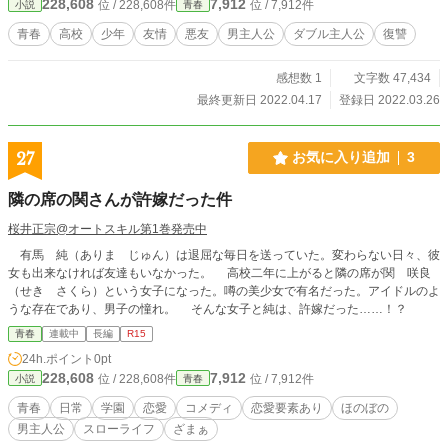
228,608
7,912
位 / 228,608件
位 / 7,912件
小説
青春
心は、いつしかすれ違っていて。 そして。少年はもう一人の少年に、その刃
を向ける――。 ※本作に犯罪を助長させる意図、肯定する意図はありません。
青春
高校
少年
友情
悪友
男主人公
ダブル主人公
復讐
※実際のところ、テーマは「友情」であり「青春」。彼らなりの。
感想数 1
文字数 47,434
最終更新日 2022.04.17
登録日 2022.03.26
27
お気に入り追加
3
隣の席の関さんが許嫁だった件
桜井正宗@オートスキル第1巻発売中
有馬 純（ありま じゅん）は退屈な毎日を送っていた。変わらない日々、彼
女も出来なければ友達もいなかった。 高校二年に上がると隣の席が関 咲良
（せき さくら）という女子になった。噂の美少女で有名だった。アイドルのよ
うな存在であり、男子の憧れ。 そんな女子と純は、許嫁だった……！？
青春
連載中
長編
R15
24h.ポイント
0pt
228,608
7,912
位 / 228,608件
位 / 7,912件
小説
青春
青春
日常
学園
恋愛
コメディ
恋愛要素あり
ほのぼの
男主人公
スローライフ
ざまぁ