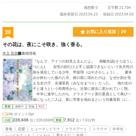
感想数 0
文字数 21,704
最終更新日 2023.04.23
登録日 2023.04.03
28
お気に入り追加
29
その花は、夜にこそ咲き、強く香る。
木立 花音
書籍情報
『なんで、アイツの顔見えるんだよ』 相貌失認(そうぼうし
つにん)。 女性の顔だけ上手く認識できないという先天性の
病を発症している少年、早坂翔（はやさかしょう）。 夏休
みが終わった後の八月。彼の前に現れたのは、なぜか顔が見
える女の子、水瀬茉莉（みなせまつり）だった。 他の女の
子と違うという特異性から、次第に彼女に惹かれていく翔。
中学に進学したのち、クラスアート実行委員として再び一
緒になった二人は、夜に芳香を強めるという匂蕃茉莉（にお
いばんまつり）の花が咲き乱れる丘を題材にして作業にはい
青春
連載中
長編
R15
る。 ところが、クラスアートの完成も間近となったある
24h.ポイント
0pt
日、水瀬が不登校に陥ってしまう。 それは、彼女がずっと
228,608
7,912
位 / 228,608件
位 / 7,912件
小説
青春
隠し続けていた、心の傷が開いた瞬間だった。 ※第12回ドリ
ーム小説大賞奨励賞受賞作品 ※表紙画像は、ミカスケ様のフ
青春
恋愛
ヒューマンドラマ
クラスアート
トラウマ
中学生
リーアイコンを使わせて頂きました。 ※「交錯する想い」の
ハッピーエンド
じんわり
男主人公
友情