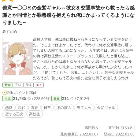
善意一〇〇％の金髪ギャル～彼女を交通事故から救ったら感
謝とか同情とか罪悪感を抱えられ俺にかまってくるようにな
りました～
みずがめ
高校入学前、俺は車に撥ねられそうになっている女性を助け
た。そこまではよかったけど、代わりに俺が交通事故に遭っ
てしまい入院するはめになった。 入学式当日。未だに入院中
の俺は高校生活のスタートダッシュに失敗したと落ち込む。
そこへ現れたのは縁もゆかりもないと思っていた金髪ギャル
であった。しかし彼女こそ俺が事故から助けた少女だったの
だ。 「助けてくれた、お礼……したいし」 苦手な金髪ギャル
だろうが、恥じらう乙女の前に健全な男子が逆らえるわけが
なかった。 こうして始まった俺と金髪ギャルの関係は、なん
青春
完結
長編
R15
やかんやあって（本編にて）ハッピーエンドへと向かってい
24h.ポイント
28pt
くのであった。 表紙絵は、あっきコタロウさんのフリーイラ
21,785
211
位 / 228,608件
位 / 7,912件
小説
青春
ストです。
恋愛
現代
青春
日常
ほのぼの
男主人公
金髪ギャル
恋する乙女
高校生
感想数 0
文字数 73,039
最終更新日 2022.03.07
登録日 2022.01.06