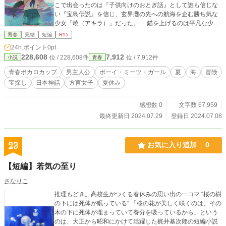
こで出会ったのは『子供向けのおとぎ話』として誰も信じな
い『宝島伝説』を信じ、玄界灘の先への航海を企む勝ち気な
少女「暁（アキラ）」だった。 錨を上げるのは平凡な少年
と変わり者の少女。 真逆な性格の二人による、ひと夏をか
青春
完結
短編
R15
けた冒険が始まる！
24h.ポイント
0pt
228,608
7,912
位 / 228,608件
位 / 7,912件
小説
青春
青春ボカロカップ
男主人公
ボーイ・ミーツ・ガール
夏
海
冒険
宝探し
日本神話
方言女子
夏休み
感想数 0
文字数 67,959
最終更新日 2024.07.29
登録日 2024.07.08
23
お気に入り追加
0
【短編】若気の至り
さなりこ
推理もどき。高校生がつくる春休みの思い出の一コマ “桜の樹
の下には死体が眠っている“ 「桜の花が美しく咲くのは、その
木の下に死体が埋まっていて養分を吸っているから」という
のは、大正から昭和にかけて活躍した梶井基次郎の短編小説