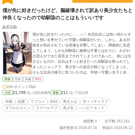
僕が先に好きだったけど、脳破壊されて訳あり美少女たちと
仲良くなったので幼馴染のことはもういいです
みずがめ
僕が先に好きだったのに……っ！ 矢沢比呂には幼い頃からず
っと想いを寄せていた可愛い幼馴染がいた。しかし、ある日
彼女が告白されている現場を目撃してしまい、間接的に失恋
してしまう。しかも幼馴染に秘密は不要とばかりに、わざわ
ざ恋人ができた宣言までされてしまうのであった。 表には出
さないものの、比呂はずっと好きだった幼馴染を取られてし
まったショックで、美少女への反応が鈍くなってしまった。
そんな比呂の様子に気づいたのは、学校一可愛い女子と名高
い松雪綾乃だった。心配から始まった関係は、少しずつ深く
青春
完結
長編
R15
なっていく。 さらに幼馴染と顔を合わせたくなかった比呂が
24h.ポイント
28pt
行動を変えた結果、後輩の銀髪長身美少女である城戸紬とも
21,785
211
位 / 228,608件
位 / 7,912件
小説
青春
仲良くなっていくのだった。 「松雪さんって、男を騙す悪女
なんだってさ」 「城戸って自分の父親を半殺しにした、やべ
学園
恋愛
ラブコメ
BSS
男主人公
甘々イチャラブ
え女なんだよ」 そんな中、二人の悪い噂を耳にする比呂。 敗
ダブルヒロイン
スクールラブ
美少女
ハッピーエンド
北から始まる青春ラブコメが、陰キャ男子に襲い来るのであ
った。 ※この作品はカクヨムなどでも掲載しています。 ※表
紙絵はおしつじさんにAIイラストを作っていただきました。
感想数 0
文字数 243,161
最終更新日 2026.07.16
登録日 2025.06.12