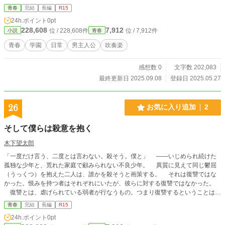
なかった現状を知り、自身の停滞感と向き合うことに。卑屈な心を隠しながら
青春
完結
長編
R15
も、生徒たちと音楽を通じて絆を深め、秋の定期演奏会を目指す進。過去の自分
24h.ポイント
0pt
を乗り越え、音色と共に新たな一歩を踏み出せるのか？
228,608
7,912
位 / 228,608件
位 / 7,912件
小説
青春
青春
学園
日常
男主人公
吹奏楽
感想数 0
文字数 202,083
最終更新日 2025.09.08
登録日 2025.05.27
26
お気に入り追加
2
そして僕らは殺意を抱く
木下望太郎
「一度だけ言う、二度とは言わない。殺そう。僕と」 ――いじめられ続けた
孤独な少年と、荒れた家庭で顧みられない不良少年。 異質に見えて同じ鬱屈
（うっくつ）を抱えた二人は、誰かを殺そうと画策する。 それは復讐ではな
かった。恨みを持つ者はそれぞれにいたが、彼らに対する復讐ではなかった。
復讐とは、虐げられている弱者が行なうもの。つまり復讐するということは、
己が弱者だと認めること――彼らはそれができなかった。 代わりに選んだの
青春
完結
長編
R15
は、見知らぬ誰かの命を嘲笑う――殺す。己は、それができる強者だと確認する
24h.ポイント
0pt
こと。 刃物を隠した二人の少年は、獲物を求めて歩き出した。 けれどその