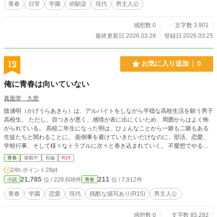
青春
日常
学園
幼馴染
現代
男主人公
感想数 0
文字数 3,901
最終更新日 2026.03.28
登録日 2026.03.25
12
お気に入り追加
0
俺に青春は向いていない
真面堂 九世
陰浦明（かげうらあきら）は、アルバイトをしながら平穏な高校生活を願う男子
高校生。 ただし、目つきが悪く、感情が表に出にくいため、周囲からはよく怖
がられている。 高校二年生になった明は、ひょんなことから一癖も二癖もある
生徒たちと関わることに。 面倒事を避けていきたいだけなのに、部活、恋愛、
学校行事、そして様々なトラブルに次々と巻き込まれていく。 不愛想でやる気
も一切ない明だが、なぜか困っている人を放っておけない。 これは、平穏な日
青春
連載中
長編
R15
常を願うひねくれた少年が過ごす青春物語。
24h.ポイント
28pt
21,785
211
位 / 228,608件
位 / 7,912件
小説
青春
青春
学園
恋愛
現代
残酷な描写あり(R15)
男主人公
感想数 0
文字数 85,282