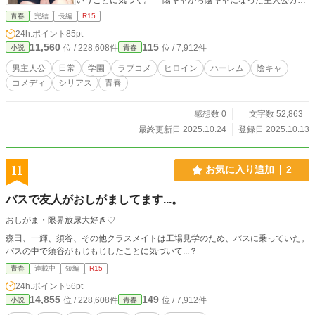
と、陰キャから陽キャになった清衣。 以前とはまったく違
青春
完結
長編
R15
うキャラになってしまった２人の間に、どんなラブコメが待
24h.ポイント
85pt
っているのだろうか。 ※小説家になろう、カクヨムでも公開
11,560
115
位 / 228,608件
位 / 7,912件
小説
青春
しています。 ※表紙にはAI生成画像を使用しています。
男主人公
日常
学園
ラブコメ
ヒロイン
ハーレム
陰キャ
コメディ
シリアス
青春
感想数 0
文字数 52,863
最終更新日 2025.10.24
登録日 2025.10.13
11
お気に入り追加
2
バスで友人がおしがましてます...。
おしがま・限界放尿大好き♡
森田、一輝、須谷、その他クラスメイトは工場見学のため、バスに乗っていた。
バスの中で須谷がもじもじしたことに気づいて...？
青春
連載中
短編
R15
24h.ポイント
56pt
14,855
149
位 / 228,608件
位 / 7,912件
小説
青春