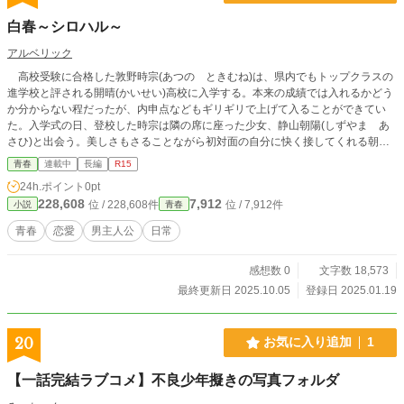
白春～シロハル～
アルベリック
高校受験に合格した敦野時宗(あつの ときむね)は、県内でもトップクラスの
進学校と評される開晴(かいせい)高校に入学する。本来の成績では入れるかどう
か分からない程だったが、内申点などもギリギリで上げて入ることができてい
た。入学式の日、登校した時宗は隣の席に座った少女、静山朝陽(しずやま あ
さひ)と出会う。美しさもさることながら初対面の自分に快く接してくれる朝陽
に、時宗は入学初日から引かれる。 入学後、時宗は始まった授業にも朝陽の
青春
連載中
長編
R15
助けを借りながら何とか食らいつき、何とかやっていくことができていた。朝陽
24h.ポイント
0pt
への想いを抱えていた頃、入学して初の体育の日がやってくる。最初は男女合同
228,608
7,912
位 / 228,608件
位 / 7,912件
小説
青春
であり、そこそこ得意だった時宗はいいところを見せようと決意する。当日着替
えて体育館へ向かう時宗だったが、その途中で女子更衣室から叫び声が聞こえ
青春
恋愛
男主人公
日常
る。何事かと向かう時宗の目には、着替えの途中で走り出している朝陽の姿があ
った……。
感想数 0
文字数 18,573
最終更新日 2025.10.05
登録日 2025.01.19
20
お気に入り追加
1
【一話完結ラブコメ】不良少年擬きの写真フォルダ