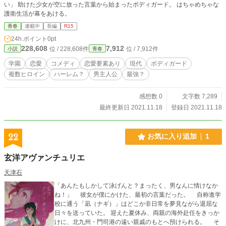
い」 助けた少女が空に放った言葉から始まったボディガード。 はちゃめちゃな
護衛生活が幕をあける。
青春
連載中
長編
R15
24h.ポイント
0pt
228,608
7,912
位 / 228,608件
位 / 7,912件
小説
青春
学園
恋愛
コメディ
恋愛要素あり
現代
ボディガード
複数ヒロイン
ハーレム？
男主人公
最強？
感想数 0
文字数 7,289
最終更新日 2021.11.18
登録日 2021.11.18
22
お気に入り追加
1
玄洋アヴァンチュリエ
天津石
「あんたもしかして泳げんと？まったく、男なんに情けなか
ね！」 彼女が僕にかけた、最初の言葉だった。 自称進学
校に通う「凪（ナギ）」はどこか非日常を夢見ながら退屈な
日々を送っていた。 迎えた夏休み、両親の海外赴任をきっか
けに、北九州・門司港の遠い親戚のもとへ預けられる。 そ