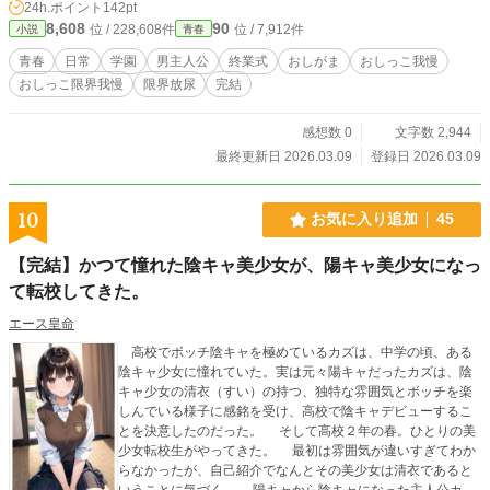
24h.ポイント
142pt
8,608
90
位 / 228,608件
位 / 7,912件
小説
青春
青春
日常
学園
男主人公
終業式
おしがま
おしっこ我慢
おしっこ限界我慢
限界放尿
完結
感想数 0
文字数 2,944
最終更新日 2026.03.09
登録日 2026.03.09
10
お気に入り追加
45
【完結】かつて憧れた陰キャ美少女が、陽キャ美少女になっ
て転校してきた。
エース皇命
高校でボッチ陰キャを極めているカズは、中学の頃、ある
陰キャ少女に憧れていた。実は元々陽キャだったカズは、陰
キャ少女の清衣（すい）の持つ、独特な雰囲気とボッチを楽
しんでいる様子に感銘を受け、高校で陰キャデビューするこ
とを決意したのだった。 そして高校２年の春。ひとりの美
少女転校生がやってきた。 最初は雰囲気が違いすぎてわか
らなかったが、自己紹介でなんとその美少女は清衣であると
いうことに気づく。 陽キャから陰キャになった主人公カズ