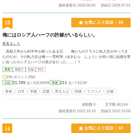
最終更新日 2026.08.05
登録日 2026.07.01
13
お気に入り追加
68
俺にはロシア人ハーフの許嫁がいるらしい。
夜兎ましろ
高校入学から約半年が経ったある日。 俺たちのクラスに転入生がやってき
たのだが、その転入生は俺――雪村翔（ゆきむら しょう）が幼い頃に結婚を誓
い合ったロシア人ハーフの美少女だった……！？
青春
連載中
長編
R15
24h.ポイント
28pt
21,785
211
位 / 228,608件
位 / 7,912件
小説
青春
青春
日常
学園
恋愛
男主人公
同棲
ラブコメ
許嫁
感想数 0
文字数 48,244
最終更新日 2022.10.19
登録日 2022.10.06
14
お気に入り追加
60