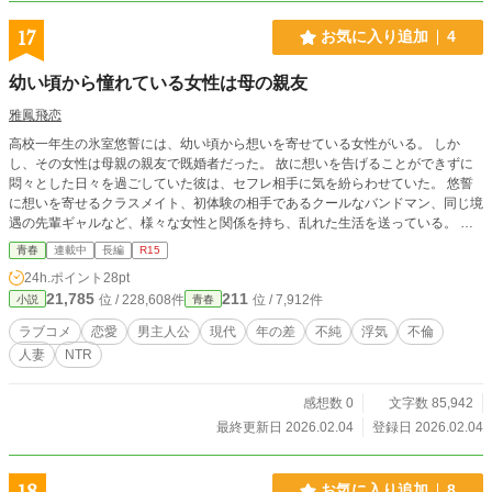
17
お気に入り追加
4
幼い頃から憧れている女性は母の親友
雅鳳飛恋
高校一年生の氷室悠誓には、幼い頃から想いを寄せている女性がいる。 しか
し、その女性は母親の親友で既婚者だった。 故に想いを告げることができずに
悶々とした日々を過ごしていた彼は、セフレ相手に気を紛らわせていた。 悠誓
に想いを寄せるクラスメイト、初体験の相手であるクールなバンドマン、同じ境
遇の先輩ギャルなど、様々な女性と関係を持ち、乱れた生活を送っている。 そ
んな中、彼は想いを寄せている女性の夫婦事情を知ってしまう。 その結果、自
青春
連載中
長編
R15
分の気持ちを抑えきれなくなり―― これは恋愛を拗らせている主人公と、そん
24h.ポイント
28pt
な彼と様々な想いで関係を結ぶ女性たちの物語である。
21,785
211
位 / 228,608件
位 / 7,912件
小説
青春
ラブコメ
恋愛
男主人公
現代
年の差
不純
浮気
不倫
人妻
NTR
感想数 0
文字数 85,942
最終更新日 2026.02.04
登録日 2026.02.04
18
お気に入り追加
8