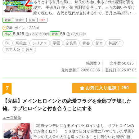
もうとする香月の前に、奈良の大地に眠る古代の記憶が姿を
現す。 手研耳命 役 小角 南淵請安 そして、人々の想いを受け
継ぐ魂たち。 古代と現代が交錯する中で、香月は再び問い続
ける。 「家族とは何か」 「幸せとは何か」 「自分とは何
青春
連載中
長編
R15
か」 そして―― 「人は、本当に分かり合うことができるの
24h.ポイント
228pt
か。」 野球部最後の夏、恋愛、友情、家族、神話、AI。 橿原
5,925
59
位 / 228,608件
位 / 7,912件
小説
青春
の地を舞台に描く【トゥルーカラーズ＝僕らの家族スタイ
ル】第二部。 傷つきながらも誰かと生きようとする人々の物
BL
高校生
シリアス
学園
奈良県
青春
伝奇
神話SF
語。
男主人公
哲学
感想数 0
文字数 58,025
最終更新日 2026.08.06
登録日 2026.07.05
7
お気に入り追加
250
【完結】メインヒロインとの恋愛フラグを全部ブチ壊した
俺、サブヒロインと付き合うことにする
エース皇命
《将来ヤンデレになるメインヒロインより、サブヒロインの
方が良くね？》 １６歳で自分が前世にハマっていた学園ド
ラマの主人公の人生を送っていることに気付いた風野白狼。