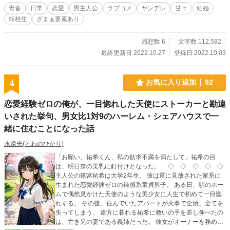
青春
日常
恋愛
男主人公
ラブコメ
ヤンデレ
甘々
結婚
転校生
ざまぁ要素あり
感想数 6
文字数 112,582
最終更新日 2022.10.27
登録日 2022.10.03
4
お気に入り追加
92
恋愛経験ゼロの俺が、一目惚れした天使にストーカーと勘違
いされた挙句、男女比1対9のハーレム・シェアハウスで一
緒に住むことになった話
永遠光(とわのひかり)
「お願い、祐希くん、私の欲求不満を満たして」祐希の目
は、明日奈の美乳に釘付けとなった。 ◇ ◇ ◇ ◇ ◇
主人公の篠宮祐希は大学2年生。 彼は運に見放された家系に
生まれた恋愛経験ゼロの鈍感系童貞男子。 ある日、駅のホー
ムで偶然見かけた天使のような美少女に人生で初めて一目惚
れする。 その後、住んでいたアパートが火事で全焼、全てを
失ってしまう。 途方に暮れる祐希に救いの手を差し伸べたの
は、亡き兄の妻である義姉だった。 彼女がオーナーを務め