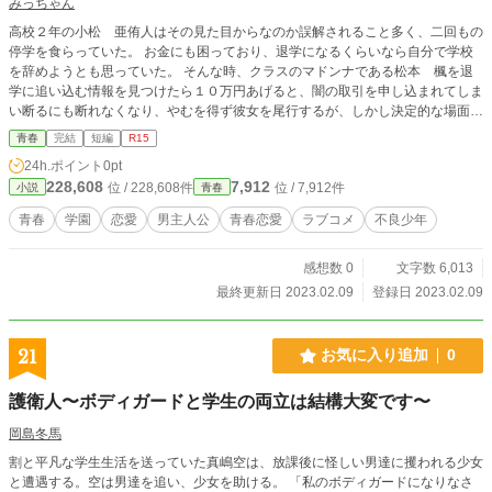
みっちゃん
高校２年の小松 亜侑人はその見た目からなのか誤解されること多く、二回もの
停学を食らっていた。 お金にも困っており、退学になるくらいなら自分で学校
を辞めようとも思っていた。 そんな時、クラスのマドンナである松本 楓を退
学に追い込む情報を見つけたら１０万円あげると、闇の取引を申し込まれてしま
い断るにも断れなくなり、やむを得ず彼女を尾行するが、しかし決定的な場面に
は遭遇しない。 尾行もバレてしまい、彼女にも変に勘違いされた亜侑人だった
青春
完結
短編
R15
が、松本 楓の普段とは違う笑顔を見て不覚にもドキッとしてしまう。彼女の不
24h.ポイント
0pt
意の一言にも胸が高鳴る亜侑人だったが、 『松本 楓は援助交際をしてい
228,608
7,912
位 / 228,608件
位 / 7,912件
小説
青春
る。』 という、身もふたもない情報が広まる。 亜侑人は否定するが、信じる人
は誰もおらず松本 楓は悩みを話してくれるが学校には来なくなってしまう。
青春
学園
恋愛
男主人公
青春恋愛
ラブコメ
不良少年
なくなってから大切なものに気付くとはこのことで、亜侑人も松本 楓の存在の
大きさに気付いて探すが見つけることが出来ない。 そんな中再び亜侑人に闇の
感想数 0
文字数 6,013
取引がーーーーーー。 亜侑人は退学することなく、松本 楓の悩みを解決でき
るのか。 不良少年擬きと学園マドンナが繰り広げるラブストーリー。
最終更新日 2023.02.09
登録日 2023.02.09
21
お気に入り追加
0
護衛人〜ボディガードと学生の両立は結構大変です〜
岡島冬馬
割と平凡な学生生活を送っていた真嶋空は、放課後に怪しい男達に攫われる少女
と遭遇する。空は男達を追い、少女を助ける。 「私のボディガードになりなさ