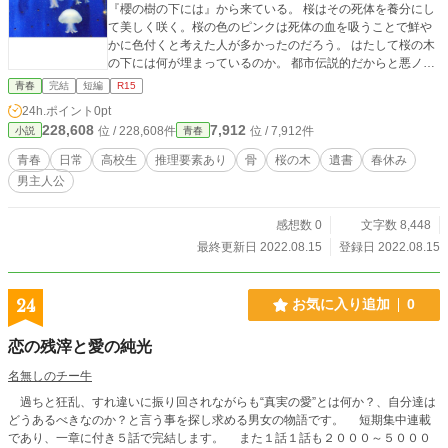
『櫻の樹の下には』から来ている。 桜はその死体を養分にし
て美しく咲く。桜の色のピンクは死体の血を吸うことで鮮や
かに色付くと考えた人が多かったのだろう。 はたして桜の木
の下には何が埋まっているのか。 都市伝説的だからと悪ノリ
する高校生たちが挑む春休みの出来事。
青春
完結
短編
R15
24h.ポイント
0pt
228,608
7,912
位 / 228,608件
位 / 7,912件
小説
青春
青春
日常
高校生
推理要素あり
骨
桜の木
遺書
春休み
男主人公
感想数 0
文字数 8,448
最終更新日 2022.08.15
登録日 2022.08.15
24
お気に入り追加
0
恋の残滓と愛の純光
名無しのチー牛
過ちと狂乱、すれ違いに振り回されながらも“真実の愛”とは何か？、自分達は
どうあるべきなのか？と言う事を探し求める男女の物語です。 短期集中連載
であり、一章に付き５話で完結します。 また１話１話も２０００～５０００