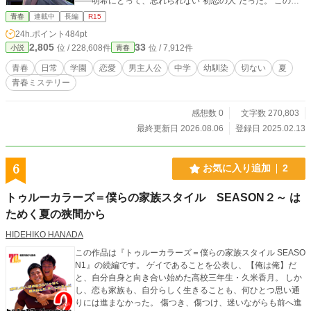
——明希にとって、忘れられない“初恋の人”だった。 この再
会が、静かだった日常に波紋を広げていく。 その日の放課
青春
連載中
長編
R15
後。 明希は、"性の衝動"に溺れる自身の姿を、麻美に見られ
24h.ポイント
484pt
てしまう——。 塞がっていた何かが、ゆっくりと崩れはじめ
2,805
33
位 / 228,608件
位 / 7,912件
小説
青春
る。 そして鬱屈した青春は、想像もしていなかった熱と痛み
を帯びて動き出す。 すべてに触れたとき、 明希は何を守り、
青春
日常
学園
恋愛
男主人公
中学
幼馴染
切ない
夏
何を選ぶのか。 光と影が交錯する、“遅れてきた”ひと夏の物
青春ミステリー
語。
感想数 0
文字数 270,803
最終更新日 2026.08.06
登録日 2025.02.13
6
お気に入り追加
2
トゥルーカラーズ＝僕らの家族スタイル SEASON２～ は
ためく夏の狭間から
HIDEHIKO HANADA
この作品は『トゥルーカラーズ＝僕らの家族スタイル SEASO
N1』の続編です。 ゲイであることを公表し、【俺は俺】だ
と、自分自身と向き合い始めた高校三年生・久米香月。 しか
し、恋も家族も、自分らしく生きることも、何ひとつ思い通
りには進まなかった。 傷つき、傷つけ、迷いながらも前へ進