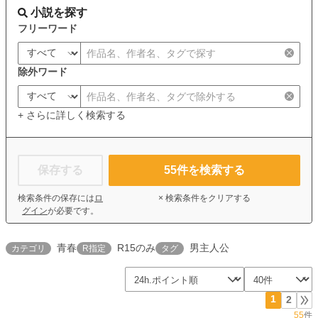
小説を探す
フリーワード
除外ワード
+ さらに詳しく検索する
保存する
55
件を検索する
検索条件の保存には
ロ
× 検索条件をクリアする
グイン
が必要です。
青春
R15のみ
男主人公
カテゴリ
R指定
タグ
1
2
55
件