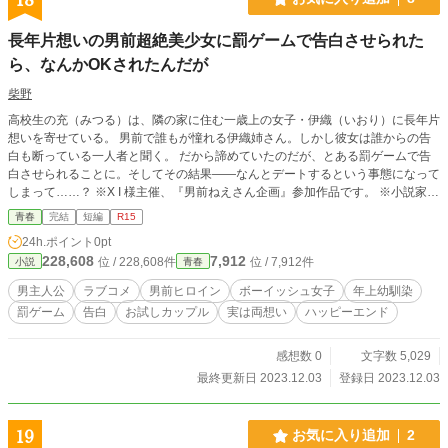
長年片想いの男前超絶美少女に罰ゲームで告白させられた
ら、なんかOKされたんだが
柴野
高校生の充（みつる）は、隣の家に住む一歳上の女子・伊織（いおり）に長年片
想いを寄せている。 男前で誰もが憧れる伊織姉さん。しかし彼女は誰からの告
白も断っている一人者と聞く。 だから諦めていたのだが、とある罰ゲームで告
白させられることに。そしてその結果――なんとデートするという事態になって
しまって……？ ※X I 様主催、『男前ねえさん企画』参加作品です。 ※小説家に
なろう、カクヨムに重複投稿。
青春
完結
短編
R15
24h.ポイント
0pt
228,608
7,912
位 / 228,608件
位 / 7,912件
小説
青春
男主人公
ラブコメ
男前ヒロイン
ボーイッシュ女子
年上幼馴染
罰ゲーム
告白
お試しカップル
実は両想い
ハッピーエンド
感想数 0
文字数 5,029
最終更新日 2023.12.03
登録日 2023.12.03
19
お気に入り追加
2