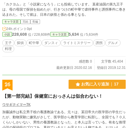
「カクヨム」と「小説家になろう」にも投稿しています。 某産油国の第九王子
は、母の母国で探偵を始めたが、行きつけの町中華で虐待事件と誘拐事件に巻き
込まれた。そして彼は、日本の妖怪と係わる事となる。
キャラ文芸
完結
長編
24h.ポイント
0pt
228,608
5,634
位 / 228,608件
位 / 5,634件
小説
キャラ文芸
王子
探偵
町中華
ダンスィ
ライトミステリー
誘拐
グルメ
料理
感想数 0
文字数 45,404
最終更新日 2020.02.16
登録日 2019.12.31
26
お気に入り追加
17
【第一部完結】保健室におっさんは似合わない！
ウサギテイマーTK
加藤誠作は私立男子校の養護教諭である。元々は、某旧帝大の医学部の学生だっ
たが、動物実験に嫌気がさして、医学部から教育学部に転部し、全国でも７０人
くらいしかいない、男性の養護教諭となった、と本人は言っている。有名な推理
小説の探偵役のプロフを、真似ているとしか言えない人物である。とはいえ、公