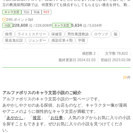
立の教員採用試験では、何度受けても採点すらしてもらえない過去を持ち、勤務
態度も決して良いとは言えない。ただ、生徒の心身の問題に直面すると、人が変
キャラ文芸
完結
長編
R15
わったように能力を発揮する。これは加藤と加藤の同僚の白根澤が、学校で起こ
24h.ポイント
0pt
った事件を解決していく、かもしれない物語である。 第一部完結。 現在エピソ
228,608
5,634
位 / 228,608件
位 / 5,634件
小説
キャラ文芸
ード追加中。
推理
ライトミステリー
保健室
男性養護教諭
ロウソク
脳
吸血鬼伝説
ジェンダー
感染症第４類
学園
感想数 2
文字数 78,822
最終更新日 2024.01.03
登録日 2023.02.08
26
件
アルファポリスのキャラ文芸小説のご紹介
アルファポリスのキャラ文芸小説の一覧ページです。
あやかしやクセのある探偵、お店ものなど、キャラクター像が漫画
やアニメのように個性的なキャラ文芸が満載です。
「
あやかし
」 「
後宮
」 「
お仕事
」 人気のタグからお気に入りの小説
を探すこともできます。ぜひお気に入りの小説を見つけてくださ
い。