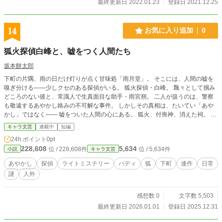
最終更新日 2022.01.23
登録日 2021.12.25
14
お気に入り追加
0
狐火探偵白峰と、嘘をつく人間たち
坂本餅太郎
下町の片隅、雨の日だけ灯りが点く甘味処「雨月堂」。 そこには、人間の嘘を
嗅ぎ分ける――少しクセのある探偵がいる。 狐火探偵・白峰。 飄々として掴み
どころのない彼と、常識人で生真面目な助手・雨宮朔。 二人が扱うのは、警察
も敬遠するあやかし絡みの不可解な事件。 しかしその真相は、たいてい「あや
かし」ではなく―― 嘘をついた人間の心にある。 狐火、付喪神、消えた祠。 人
とあやかしの境界で起きる小さな事件を、 凸凹バディが軽やかに解き明かす、
キャラ文芸
連載中
短編
連作ライトミステリー。
24h.ポイント
0pt
228,608
5,634
位 / 228,608件
位 / 5,634件
小説
キャラ文芸
あやかし
探偵
ライトミステリー
バディ
狐
下町
連作
日常
謎
人外
感想数 0
文字数 5,503
最終更新日 2026.01.01
登録日 2025.12.31