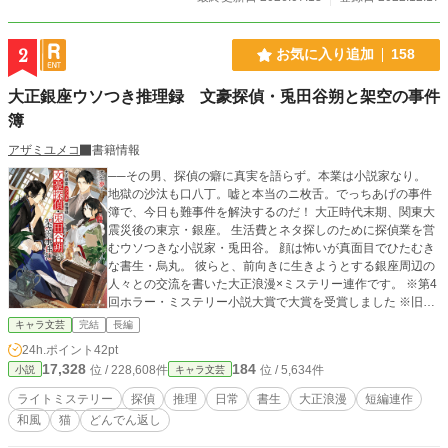
2
お気に入り追加
158
大正銀座ウソつき推理録 文豪探偵・兎田谷朔と架空の事件
簿
アザミユメコ
書籍情報
──その男、探偵の癖に真実を語らず。本業は小説家なり。
地獄の沙汰も口八丁。嘘と本当のニ枚舌。でっちあげの事件
簿で、今日も難事件を解決するのだ！ 大正時代末期、関東大
震災後の東京・銀座。 生活費とネタ探しのために探偵業を営
むウソつきな小説家・兎田谷。 顔は怖いが真面目でひたむき
な書生・烏丸。 彼らと、前向きに生きようとする銀座周辺の
人々との交流を書いた大正浪漫×ミステリー連作です。 ※第4
回ホラー・ミステリー小説大賞で大賞を受賞しました ※旧
題：ウソつき文豪探偵『兎田谷 朔』と架空の事件簿 ※アルフ
キャラ文芸
完結
長編
ァポリス文庫より書籍発売中
24h.ポイント
42pt
17,328
184
位 / 228,608件
位 / 5,634件
小説
キャラ文芸
ライトミステリー
探偵
推理
日常
書生
大正浪漫
短編連作
和風
猫
どんでん返し