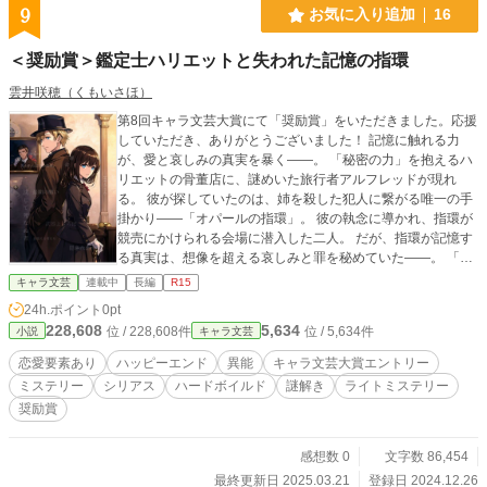
9
お気に入り追加
16
＜奨励賞＞鑑定士ハリエットと失われた記憶の指環
雲井咲穂（くもいさほ）
第8回キャラ文芸大賞にて「奨励賞」をいただきました。応援
していただき、ありがとうございました！ 記憶に触れる力
が、愛と哀しみの真実を暴く――。 「秘密の力」を抱えるハ
リエットの骨董店に、謎めいた旅行者アルフレッドが現れ
る。 彼が探していたのは、姉を殺した犯人に繋がる唯一の手
掛かり――「オパールの指環」。 彼の執念に導かれ、指環が
競売にかけられる会場に潜入した二人。 だが、指環が記憶す
る真実は、想像を超える哀しみと罪を秘めていた――。 「人
の心や記憶を読み取る」能力によって、他人との繋がりに恐
キャラ文芸
連載中
長編
R15
れを抱くハリエット。 心に深い傷を抱える青年と共に、指環
24h.ポイント
0pt
を追い求めながら、事件の真相に迫っていく。 記憶に刻まれ
228,608
5,634
位 / 228,608件
位 / 5,634件
小説
キャラ文芸
た哀しみと、過去の罪が紐解かれたとき、二人が選ぶ未来と
は？ ーーーーーーーーーーーーー 2025年 第8回キャラ文芸
恋愛要素あり
ハッピーエンド
異能
キャラ文芸大賞エントリー
大賞にて「奨励賞」をいただきました。 応援してくださった
ミステリー
シリアス
ハードボイルド
謎解き
ライトミステリー
皆様、読んでいただいた皆様。本当にありがとうございまし
奨励賞
た！
感想数 0
文字数 86,454
最終更新日 2025.03.21
登録日 2024.12.26