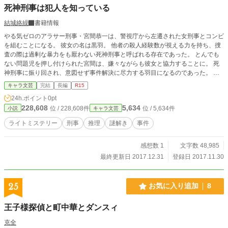
死神刑事は犯人を知っている
結城絡繰
書籍情報
やる気ゼロのアラサー刑事・宮間恭一は、警視庁から左遷された女刑事とコンビ
を組むことになる。 彼女の名は黒羽。 他者の殺人経験数が視える力を持ち、捜
査の際は過剰な暴力をも厭わない死神刑事と呼ばれる存在であった。 とんでも
ない問題児を押し付けられた宮間は、嫌々ながらも彼女と協力することに。 死
神刑事に振り回され、意図せず事件解決に尽力する羽目になるのであった。 凸
凹刑事コンビが繰り広げる、連作中編ライトミステリー。
キャラ文芸
完結
長編
R15
24h.ポイント
0pt
228,608
5,634
位 / 228,608件
位 / 5,634件
小説
キャラ文芸
ライトミステリー
刑事
推理
謎解き
事件
感想数 1
文字数 48,985
最終更新日 2017.12.31
登録日 2017.11.30
25
お気に入り追加
8
王子様探偵と町中華とダンスィ
克全