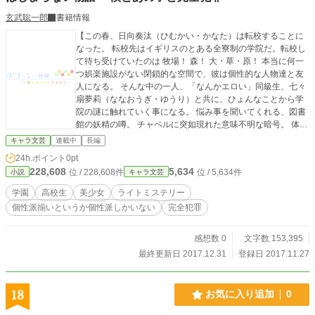
玄武聡一郎
書籍情報
【この春、日向奏汰（ひむかい・かなた）は転校することに
なった。 転校先はイギリスのとある全寮制の学院だ。転校し
て待ち受けていたのは 牧場！ 森！ 大・草・原！ 本当に何一
つ娯楽施設がない閉鎖的な空間で、彼は個性的な人物達と友
人になる。 そんな中の一人、「なんかエロい」同級生、七々
扇夢莉（ななおうぎ・ゆうり）と共に、ひょんなことから学
院の謎に触れていく事になる。 悩み事を聞いてくれる、図書
館の妖精の噂。 チャペルに突如現れた意味不明な暗号。 体育
館倉庫を荒らす、謎の暴漢。 そんな謎を解き明かしていく中
キャラ文芸
連載中
長編
で、奏汰は次第に夢莉に心惹かれていくのだが……？ 思春期
24h.ポイント
0pt
真っただ中の少年少女がぎゅっと住まった全寮制の学院で繰
228,608
5,634
位 / 228,608件
位 / 5,634件
小説
キャラ文芸
り広げられる、愉快で楽しい、人の死なないライトミステリ
ー！ 今ここに開ま――――＾Ｃ ＾Ｃ
学園
高校生
美少女
ライトミステリー
less truth.txt The grate c
個性派揃いというか個性派しかいない
完全犯罪
rimes are always on your side.
logout logout
logoutlogoutlogoutlogoutlogoutlogoutlogoutlogoutlogoutlogo
感想数 0
文字数 153,395
utlogoutlogoutlogoutlogoutlogoutlogoutlogoutlogoutlogoutlo
最終更新日 2017.12.31
登録日 2017.11.27
goutlogoutlogoutlogoutlogoutlogoutlogoutlogoutlogoutlogout
logoutlogoutlogoutlogoutlogoutlogoutlogoutlogoutlogoutlogo
utlogoutlogoutlogoutlogoutlogoutlogoutlogoutlogoutlogoutlo
18
お気に入り追加
0
goutlogoutlogoutlogoutlogoutlogoutlogoutlogoutlogoutlogout
logoutlogoutlogoutlogoutlogoutlogoutlogoutlogoutlogoutlogo