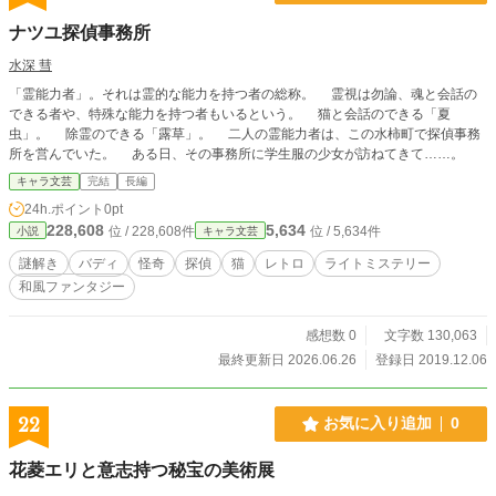
ナツユ探偵事務所
水深 彗
「霊能力者」。それは霊的な能力を持つ者の総称。 霊視は勿論、魂と会話の
できる者や、特殊な能力を持つ者もいるという。 猫と会話のできる「夏
虫」。 除霊のできる「露草」。 二人の霊能力者は、この水柿町で探偵事務
所を営んでいた。 ある日、その事務所に学生服の少女が訪ねてきて……。
キャラ文芸
完結
長編
24h.ポイント
0pt
228,608
5,634
位 / 228,608件
位 / 5,634件
小説
キャラ文芸
謎解き
バディ
怪奇
探偵
猫
レトロ
ライトミステリー
和風ファンタジー
感想数 0
文字数 130,063
最終更新日 2026.06.26
登録日 2019.12.06
22
お気に入り追加
0
花菱エリと意志持つ秘宝の美術展