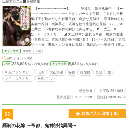
山岸マロニィ
書籍情報
✼••┈┈┈┈••✼••┈┈┈┈••✼ 第漆話 鋭意執筆中 ✼••┈
┈┈┈••✼••┈┈┈┈••✼ モダンガールを目指して上京した椎
葉桜子が勤めだした仕事先は、奇妙な探偵社。 浮世離れした
美貌の探偵・犬神零と、式神を使う生意気な居候・ハルアキ
と共に、不可解な事件の解決に奔走する。 ◤ 大正 ×
妖 × ミステリー ◢ 大正ロマン溢れる帝都・東京の裏通
りを舞台に、冒険活劇が幕を開ける！ 【シリーズ詳細】 第壱
話――扉（書籍・レンタルに収録） 第弐話――鴉揚羽（書
籍・レンタルに収録） 第参話――九十九ノ段（完結・公開
キャラ文芸
連載中
長編
中） 第肆話――壺（完結・公開中） 第伍話――箪笥(完結) 番
24h.ポイント
0pt
外編・百合御殿ノ三姉妹（完結・別ページにて公開中） ※各
228,608
5,634
位 / 228,608件
位 / 5,634件
小説
キャラ文芸
話とも、単独でお楽しみ頂ける内容となっております。 【第
4回 キャラ文芸大賞】 旧タイトル『犬神心霊探偵社 第壱
和風ファンタジー
伝奇
大正浪漫
探偵
陰陽師
妖怪
鬼
話【扉】』が、奨励賞に選ばれました。 【備考（第壱話――
ライトミステリー
異能バトル
扉）】 初稿 2010年 ブログ及びHPにて別名義で掲載 改
稿① 2015年 小説家になろうにて別名義で掲載 改稿② 2
020年 ノベルデイズ、ノベルアップ+にて掲載 ※以上、現
感想数 8
文字数 361,964
在は公開しておりません。 改稿③ 2021年 第4回 キャラ
最終更新日 2025.12.28
登録日 2020.06.09
文芸大賞 奨励賞に選出 改稿④ 2021年 改稿⑤ 2022年
書籍化
20
お気に入り追加
35
羅刹の花嫁 〜帝都、鬼神討伐異聞〜