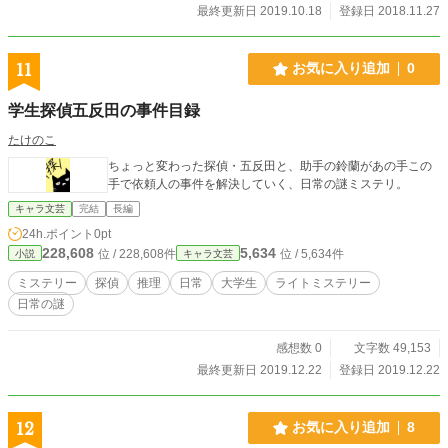
最終更新日 2019.10.18
登録日 2018.11.27
11
お気に入り追加
0
学生探偵五反田の事件目録
たけのこ
ちょっと変わった探偵・五反田と、助手の鈴蘭があの手この
手で依頼人の事件を解決していく、日常の謎ミステリ。
キャラ文芸
完結
長編
24h.ポイント
0pt
228,608
5,634
位 / 228,608件
位 / 5,634件
小説
キャラ文芸
ミステリー
探偵
推理
日常
大学生
ライトミステリー
日常の謎
感想数 0
文字数 49,153
最終更新日 2019.12.22
登録日 2019.12.22
12
お気に入り追加
8