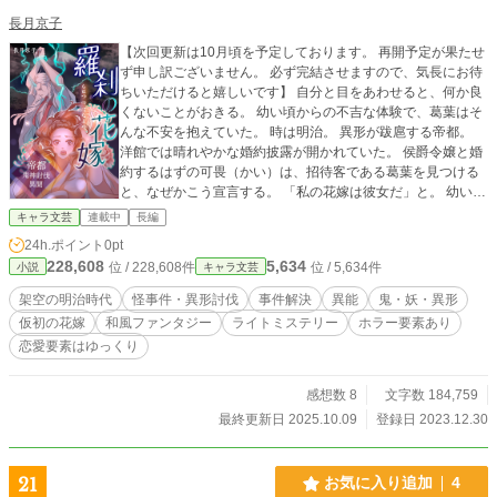
長月京子
【次回更新は10月頃を予定しております。 再開予定が果たせ
ず申し訳ございません。 必ず完結させますので、気長にお待
ちいただけると嬉しいです】 自分と目をあわせると、何か良
くないことがおきる。 幼い頃からの不吉な体験で、葛葉はそ
んな不安を抱えていた。 時は明治。 異形が跋扈する帝都。
洋館では晴れやかな婚約披露が開かれていた。 侯爵令嬢と婚
約するはずの可畏（かい）は、招待客である葛葉を見つける
と、なぜかこう宣言する。 「私の花嫁は彼女だ」と。 幼い頃
からの不吉な体験ともつながる、葛葉のもつ特別な異能。 そ
キャラ文芸
連載中
長編
の力を欲して、可畏（かい）は葛葉を仮初の花嫁として事件
24h.ポイント
0pt
に同行させる。 文明開化により、華やかに変化した帝都。 頻
228,608
5,634
位 / 228,608件
位 / 5,634件
小説
キャラ文芸
出する異形がもたらす、怪事件のたどり着く先には？ 人と
妖、異能と異形、怪異と思惑が錯綜する和風ファンタジー。
架空の明治時代
怪事件・異形討伐
事件解決
異能
鬼・妖・異形
（※絵を描くのも好きなので表紙も自作しております） 第7
仮初の花嫁
和風ファンタジー
ライトミステリー
ホラー要素あり
回ホラー・ミステリー小説大賞で奨励賞 第8回キャラ文芸大
恋愛要素はゆっくり
賞で奨励賞をいただきました。 ありがとうございました！
感想数 8
文字数 184,759
最終更新日 2025.10.09
登録日 2023.12.30
21
お気に入り追加
4