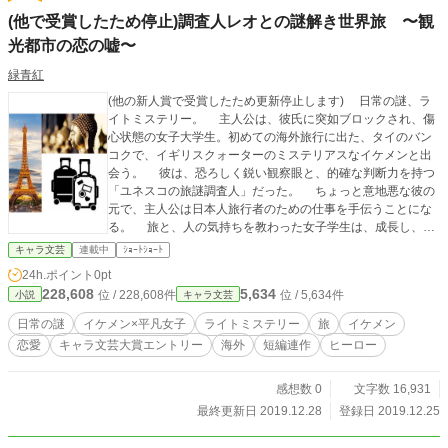
(他で受賞したため停止)調査人レオとの謎解き世界旅 〜観
光都市の恋の嘘〜
緑青紅
(他の新人賞で受賞したため更新停止します) 日常の謎、ラ
イトミステリー。 主人公は、彼氏に突如ブロックされ、傷
心状態の女子大学生。初めての海外旅行に出た、タイのバン
コクで、イギリスクォーターのミステリアスなイケメンと出
会う。 彼は、恐ろしく鋭い観察眼と、的確な判断力を持つ
「ユネスコの旅謎調査人」だった。 ちょっと意地悪な彼の
元で、主人公は日本人旅行者のための仕事を手伝うことにな
る。 旅と、人の気持ちを教わった女子学生は、成長し、フ
ランスのパリにて、自分をブロックした男に向き合う。 夢
キャラ文芸
連載中
ｼｮｰﾄｼｮｰﾄ
のように美しい世界の観光都市で、イケメンと普通女子が解
24h.ポイント
0pt
き明かす人の心。 それはマインドフルネスな、ヒューマン
228,608
5,634
位 / 228,608件
位 / 5,634件
小説
キャラ文芸
ストーリーでもある。
日常の謎
イケメン×平凡女子
ライトミステリー
旅
イケメン
恋愛
キャラ文芸大賞エントリー
海外
短編連作
ヒーロー
感想数 0
文字数 16,931
最終更新日 2019.12.28
登録日 2019.12.25