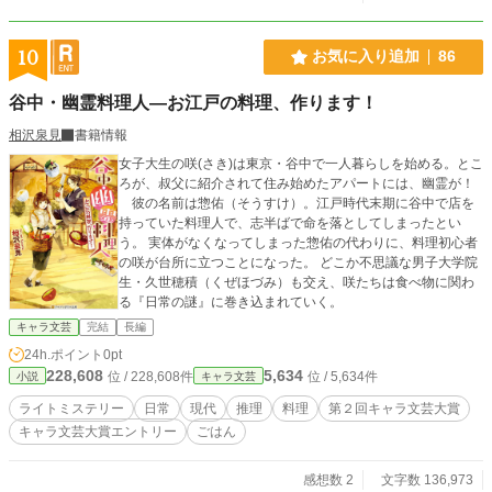
10
お気に入り追加
86
谷中・幽霊料理人―お江戸の料理、作ります！
相沢泉見
書籍情報
女子大生の咲(さき)は東京・谷中で一人暮らしを始める。とこ
ろが、叔父に紹介されて住み始めたアパートには、幽霊が！
彼の名前は惣佑（そうすけ）。江戸時代末期に谷中で店を
持っていた料理人で、志半ばで命を落としてしまったとい
う。 実体がなくなってしまった惣佑の代わりに、料理初心者
の咲が台所に立つことになった。 どこか不思議な男子大学院
生・久世穂積（くぜほづみ）も交え、咲たちは食べ物に関わ
る『日常の謎』に巻き込まれていく。
キャラ文芸
完結
長編
24h.ポイント
0pt
228,608
5,634
位 / 228,608件
位 / 5,634件
小説
キャラ文芸
ライトミステリー
日常
現代
推理
料理
第２回キャラ文芸大賞
キャラ文芸大賞エントリー
ごはん
感想数 2
文字数 136,973