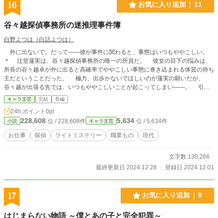
16
お気に入り追加
11
谷々越探偵事務所の迷推理事件簿
白野よつは（白詰よつは）
外に出ないで。だって――彼が事件に関わると、事態はいつもややこしい。
＊ 辻堂蓮実は、谷々越探偵事務所の唯一の所員だ。 彼女の目下の悩みは、
所長の谷々越卓が外に出ると高確率でややこしい事態に巻き込まれる体質の持ち
主だということだった。 極力、出歩かないでほしいのが蓮実の願いだが、
谷々越が出張る先では、いつもややこしいことが起こってしまい――。 引き
寄せ体質×振り回され型で構成される探偵事務所に寄せられる依頼は、今日も今
キャラ文芸
完結
長編
日とて、ややこしくなってしまうようです。
24h.ポイント
0pt
228,608
5,634
位 / 228,608件
位 / 5,634件
小説
キャラ文芸
お仕事
探偵
ライトミステリー
職業もの
現代
文字数 130,266
最終更新日 2024.12.28
登録日 2024.12.01
17
お気に入り追加
9
はじまらない物語 ～僕とあの子と完全犯罪～