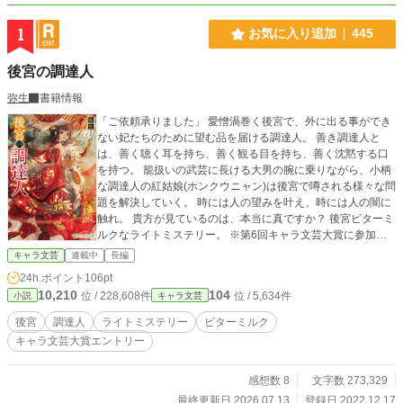
1
お気に入り追加
445
後宮の調達人
弥生
書籍情報
「ご依頼承りました」 愛憎渦巻く後宮で、外に出る事ができ
ない妃たちのために望む品を届ける調達人。 善き調達人と
は、善く聴く耳を持ち、善く観る目を持ち、善く沈黙する口
を持つ。 籠扱いの武芸に長ける大男の腕に乗りながら、小柄
な調達人の紅姑娘(ホンクウニャン)は後宮で噂される様々な問
題を解決していく。 時には人の望みを叶え、時には人の闇に
触れ。 貴方が見ているのは、本当に真ですか？ 後宮ビターミ
ルクなライトミステリー。 ※第6回キャラ文芸大賞に参加し
ています。
キャラ文芸
連載中
長編
24h.ポイント
106pt
10,210
104
位 / 228,608件
位 / 5,634件
小説
キャラ文芸
後宮
調達人
ライトミステリー
ビターミルク
キャラ文芸大賞エントリー
感想数 8
文字数 273,329
最終更新日 2026.07.13
登録日 2022.12.17