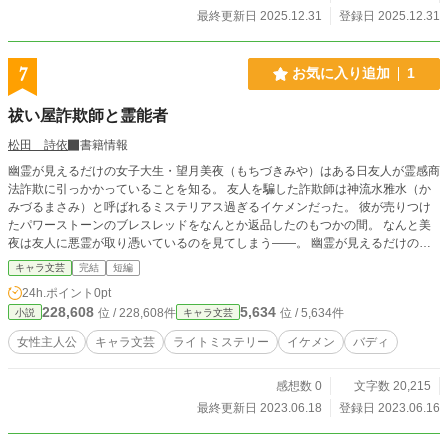
最終更新日 2025.12.31
登録日 2025.12.31
7
お気に入り追加
1
祓い屋詐欺師と霊能者
松田 詩依
書籍情報
幽霊が見えるだけの女子大生・望月美夜（もちづきみや）はある日友人が霊感商
法詐欺に引っかかっていることを知る。 友人を騙した詐欺師は神流水雅水（か
みづるまさみ）と呼ばれるミステリアス過ぎるイケメンだった。 彼が売りつけ
たパワーストーンのブレスレッドをなんとか返品したのもつかの間。 なんと美
夜は友人に悪霊が取り憑いているのを見てしまう――。 幽霊が見えるだけの女
子大生と、霊が見えない自称詐欺師の凸凹バディが繰り広げるオカルト詐欺ミス
キャラ文芸
完結
短編
テリー。 ※小説家になろう・カクヨムでも公開しております
24h.ポイント
0pt
228,608
5,634
位 / 228,608件
位 / 5,634件
小説
キャラ文芸
女性主人公
キャラ文芸
ライトミステリー
イケメン
バディ
感想数 0
文字数 20,215
最終更新日 2023.06.18
登録日 2023.06.16