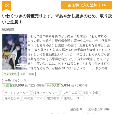
13
お気に入り追加
14
いわくつきの骨董売ります。※あやかし憑きのため、取り扱
いご注意！
穂波晴野
いわくつきの骨董をあつかう商店『九遠堂』におとずれる
人々の想いを追う、現代伝奇譚！ 高校生二年の少年・伏見千
幸（ふしみちゆき）は夏祭りの夜に、風変わりな青年と出会
う。 彼が落とした財布を届けるため千幸は九遠堂（くおんど
う）という骨董品店にいきつくが、そこはいわくありげな古
道具をあつかう不思議な店だった。 店主の椎堂(しどう)によ
ると、店の品々には、ヒトとは異なることわりで生きる存在
「怪奇なるもの」が棲みついているようで……。 多少の縁で
結ばれた彼らの、一夏の物語。 ◆エブリスタ掲載「九遠堂怪
キャラ文芸
完結
長編
奇幻想録」と同一内容になります ◆表紙イラスト：あめの ら
24h.ポイント
0pt
しん https://twitter.com/shinra009
228,608
5,634
位 / 228,608件
位 / 5,634件
小説
キャラ文芸
ライトミステリー
現代ファンタジー
少年主人公
日常
神様
青年と少年
年の差バディ
地方都市
腹黒ヒーロー
感想数 0
文字数 104,669