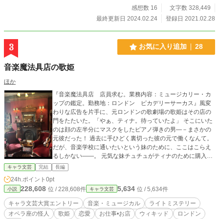
感想数 16
文字数 328,449
最終更新日 2024.02.24
登録日 2021.02.28
3
お気に入り追加
28
音楽魔法具店の歌姫
ほか
『音楽魔法具店 店員求む。業務内容：ミュージカリー・カ
ップの鑑定。勤務地：ロンドン ピカデリーサーカス』風変
わりな広告を片手に、元ロンドンの歌劇場の歌姫はその店の
門をたたいた。「やぁ、ティナ。待っていたよ」 そこにいた
のは顔の左半分にマスクをしたピアノ弾きの男―－まさかの
元彼だった！ 過去に手ひどく裏切った彼の元で働くなんて。
だが、音楽学校に通いたいという妹のために、ここはこらえ
るしかない――。 元気な妹チュチュがティナのために購入し
たバロタン・ボックスに隠された謎とは？ 出張先の湖水地方
キャラ文芸
完結
長編
にあるという、人の才能を奪う音楽魔法具の宝庫を訪れる女
24h.ポイント
0pt
性の隠された想いとは？ 何の変哲もない一音だけを奏でる六
228,608
5,634
位 / 228,608件
位 / 5,634件
小説
キャラ文芸
色のブローチが織りなす意味とは？ そして、ヒューがただ一
つ、命がけで探している音楽魔法具とは――。 ミステリー色
キャラ文芸大賞エントリー
音楽・ミュージカル
ライトミステリー
が少々降り注ぐ、ミュージカル・ファンタジーの開幕です。
オペラ座の怪人
歌姫
恋愛
お仕事•お店
ウィキッド
ロンドン