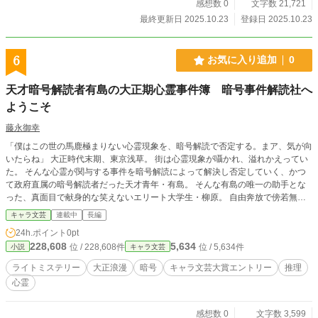
感想数 0
文字数 21,721
最終更新日 2025.10.23
登録日 2025.10.23
6
お気に入り追加
0
天才暗号解読者有島の大正期心霊事件簿 暗号事件解読社へ
ようこそ
藤永御幸
「僕はこの世の馬鹿極まりない心霊現象を、暗号解読で否定する。まア、気が向
いたらね」 大正時代末期、東京浅草。 街は心霊現象が囁かれ、溢れかえってい
た。 そんな心霊が関与する事件を暗号解読によって解決し否定していく、かつ
て政府直属の暗号解読者だった天才青年・有島。 そんな有島の唯一の助手とな
った、真面目で献身的な笑えないエリート大学生・柳原。 自由奔放で傍若無
人！気まぐれな解読者と無表情な学生が『暗号』を武器に、周囲を振り回しなが
キャラ文芸
連載中
長編
ら摩訶不思議な依頼に挑む。
24h.ポイント
0pt
228,608
5,634
位 / 228,608件
位 / 5,634件
小説
キャラ文芸
ライトミステリー
大正浪漫
暗号
キャラ文芸大賞エントリー
推理
心霊
感想数 0
文字数 3,599