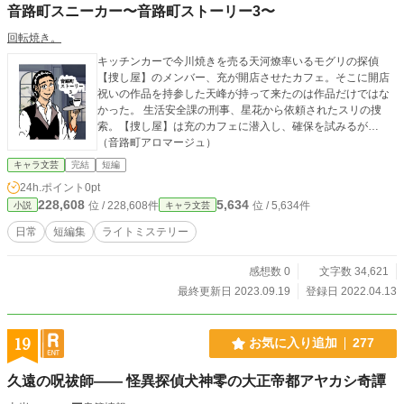
音路町スニーカー〜音路町ストーリー3〜
utlogoutlogoutlogoutlogoutlogoutlogoutlogoutlogoutlogoutlo
goutlogoutlogoutlogoutlogoutlogout ※本作は小説家にな
回転焼き。
ろうとの重複投稿になります ※舞台設定の参考とした学校
キッチンカーで今川焼きを売る天河燎率いるモグリの探偵
がありますが、本作品はフィクションです。実在の人物・団
【捜し屋】のメンバー、充が開店させたカフェ。そこに開店
体等とは一切関係ありません。
祝いの作品を持参した天峰が持って来たのは作品だけではな
かった。 生活安全課の刑事、星花から依頼されたスリの捜
索。【捜し屋】は充のカフェに潜入し、確保を試みるが…
（音路町アロマージュ）
キャラ文芸
完結
短編
24h.ポイント
0pt
228,608
5,634
位 / 228,608件
位 / 5,634件
小説
キャラ文芸
日常
短編集
ライトミステリー
感想数 0
文字数 34,621
最終更新日 2023.09.19
登録日 2022.04.13
19
お気に入り追加
277
久遠の呪祓師―― 怪異探偵犬神零の大正帝都アヤカシ奇譚