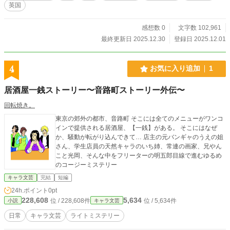
英国
感想数 0
文字数 102,961
最終更新日 2025.12.30
登録日 2025.12.01
4
お気に入り追加
1
居酒屋一銭ストーリー〜音路町ストーリー外伝〜
回転焼き。
東京の郊外の都市、音路町 そこには全てのメニューがワンコ
インで提供される居酒屋、【一銭】がある。 そこにはなぜ
か、騒動が転がり込んできて… 店主の元バンギャのうえの姐
さん、学生店員の天然キャラのいち姉、常連の画家、兄やん
こと光岡、そんな中をフリーターの明五郎目線で進むゆるめ
のコージーミステリー
キャラ文芸
完結
短編
24h.ポイント
0pt
228,608
5,634
位 / 228,608件
位 / 5,634件
小説
キャラ文芸
日常
キャラ文芸
ライトミステリー