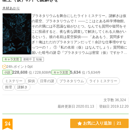
木材あかり
プラネタリウムを舞台にしたライトミステリー。謎解きは仮
の星空、プラネタリウムで！ ――ここはとある科学博物館。
その片隅には不思議な箱がひとつ。なんでも質問や疑問をそ
こに投函すると、夜な夜な調査して解決してくれる人物がい
るという。彼の名前は星空探偵―― 「ああもう、質問多す
ぎ！俺はただのプラネタリアンだって！余計な仕事増やすな
っつーの！」 ①『私の名前（仮）はなんでしょう』質問箱に
届いた暗号の謎 ②『プラネタリウムは密室（仮）ですか？』
投影中のプラネタリウムから人が消えた謎
キャラ文芸
連載中
短編
24h.ポイント
0pt
228,608
5,634
位 / 228,608件
位 / 5,634件
小説
キャラ文芸
ミステリー
探偵
日常の謎
プラネタリウム
ライトミステリー
推理
謎解き
文字数 36,324
最終更新日 2020.01.13
登録日 2019.12.20
24
お気に入り追加
21