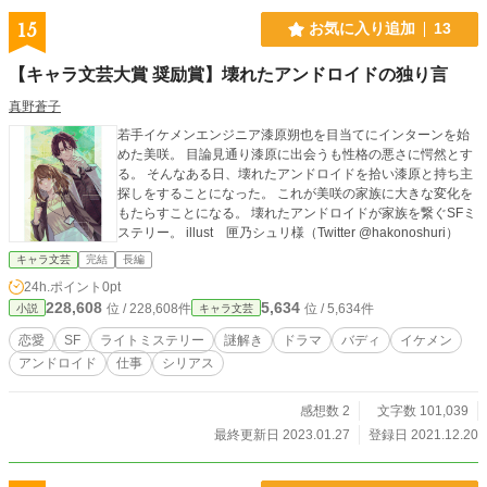
15
お気に入り追加
13
【キャラ文芸大賞 奨励賞】壊れたアンドロイドの独り言
真野蒼子
若手イケメンエンジニア漆原朔也を目当てにインターンを始
めた美咲。 目論見通り漆原に出会うも性格の悪さに愕然とす
る。 そんなある日、壊れたアンドロイドを拾い漆原と持ち主
探しをすることになった。 これが美咲の家族に大きな変化を
もたらすことになる。 壊れたアンドロイドが家族を繋ぐSFミ
ステリー。 illust 匣乃シュリ様（Twitter @hakonoshuri）
キャラ文芸
完結
長編
24h.ポイント
0pt
228,608
5,634
位 / 228,608件
位 / 5,634件
小説
キャラ文芸
恋愛
SF
ライトミステリー
謎解き
ドラマ
バディ
イケメン
アンドロイド
仕事
シリアス
感想数 2
文字数 101,039
最終更新日 2023.01.27
登録日 2021.12.20