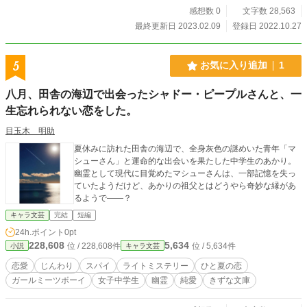
感想数 0
文字数 28,563
最終更新日 2023.02.09
登録日 2022.10.27
5
お気に入り追加
1
八月、田舎の海辺で出会ったシャドー・ピープルさんと、一
生忘れられない恋をした。
目玉木 明助
夏休みに訪れた田舎の海辺で、全身灰色の謎めいた青年「マ
シューさん」と運命的な出会いを果たした中学生のあかり。
幽霊として現代に目覚めたマシューさんは、一部記憶を失っ
ていたようだけど、あかりの祖父とはどうやら奇妙な縁があ
るようで――？
キャラ文芸
完結
短編
24h.ポイント
0pt
228,608
5,634
位 / 228,608件
位 / 5,634件
小説
キャラ文芸
恋愛
じんわり
スパイ
ライトミステリー
ひと夏の恋
ガールミーツボーイ
女子中学生
幽霊
純愛
きずな文庫