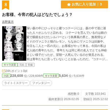
8
お気に入り追加
3
お客様、今宵の犯人はどなたでしょう？
吉野葉月
深い森の中にひっそりと建つコテージには、森の中で道に迷
った人々がふらりと訪れる。 コテージを営んでいるのは銀の
髪で眼鏡をかけたシルバーという執事風の男と、無表情なメ
イドのヴァニラと猫のレモン。ちなみにヴァニラは妊娠中。
今日も二人と一匹の元に、お客様がやって来る。今回の客は
七人組の青年たちだ。 青年たちは同じ村の友人でとても仲睦
まじい様子だったが、翌朝一人死んでいるのが発見される。
実は青年たちに言っていないことがあったのだ。 “コテージに
男女で宿泊すると、必ず誰か死ぬ” 昨夜青年たちにいったい何
キャラ文芸
完結
長編
があったというのか。 シルバーは自身の信念のため、そして
24h.ポイント
0pt
お客様に快適に過ごしてもらうために、事件を解決へと導
228,608
5,634
位 / 228,608件
位 / 5,634件
小説
キャラ文芸
く。 ※表紙自作 ※キャラクターの参考にしてください
ライトミステリー
ファンタジー
感想数 0
文字数 103,941
最終更新日 2026.02.05
登録日 2025.12.02