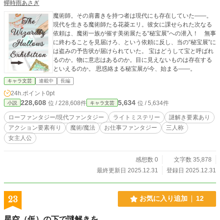
蟬時雨あさぎ
魔術師。その肩書きを持つ者は現代にも存在していた――。
現代を生きる魔術師たる花菱エリ。彼女に課せられた次なる
依頼は、魔術一族が催す美術展たる“秘宝展”への潜入！ 無事
に終わることを見届けろ、という依頼に反し、当の“秘宝展”に
は盗みの予告状が届けられていた。 宝はどうして宝と呼ばれ
るのか。物に意志はあるのか。目に見えないものは存在する
といえるのか。 思惑絡まる秘宝展が今、始まる――。
キャラ文芸
連載中
長編
24h.ポイント
0pt
228,608
5,634
位 / 228,608件
位 / 5,634件
小説
キャラ文芸
ローファンタジー/現代ファンタジー
ライトミステリー
謎解き要素あり
アクション要素有り
魔術/魔法
お仕事ファンタジー
三人称
女主人公
感想数 0
文字数 35,878
最終更新日 2025.12.31
登録日 2025.12.31
23
お気に入り追加
12
星空（仮）の下で謎解きを