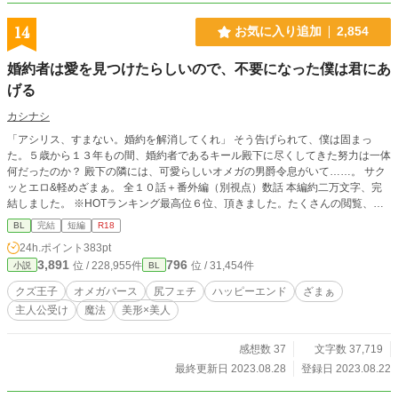
14
お気に入り追加
2,854
婚約者は愛を見つけたらしいので、不要になった僕は君にあ
げる
カシナシ
「アシリス、すまない。婚約を解消してくれ」 そう告げられて、僕は固まっ
た。５歳から１３年もの間、婚約者であるキール殿下に尽くしてきた努力は一体
何だったのか？ 殿下の隣には、可愛らしいオメガの男爵令息がいて……。 サク
ッとエロ&軽めざまぁ。 全１０話＋番外編（別視点）数話 本編約二万文字、完
結しました。 ※HOTランキング最高位６位、頂きました。たくさんの閲覧、あ
りがとうございます！ ※本作の数年後のココルとキールを描いた、 『訳ありオ
BL
完結
短編
R18
メガは罪の証を愛している』 も公開始めました。読む際は注意書きを良く読ん
24h.ポイント
383pt
で下さると幸いです！
3,891
796
位 / 228,955件
位 / 31,454件
小説
BL
クズ王子
オメガバース
尻フェチ
ハッピーエンド
ざまぁ
主人公受け
魔法
美形×美人
感想数 37
文字数 37,719
最終更新日 2023.08.28
登録日 2023.08.22