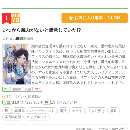
1
お気に入り追加
14,208
いつから魔力がないと錯覚していた!?
犬丸まお
書籍情報
婚約者に無理やり襲われそうになり、寮の二階の窓から飛び
降りたサフィラスは、落下した衝撃で前世を思い出した。サ
フィラスの前世は、無詠唱の大魔法使いと言われた最強の魔
法使いフォルティスだったのだ。今世では、魔法伯爵家に生
れながら5歳の魔力判定で魔力なしと判じられてからというも
の、ずっと家族から冷遇されていた大人しいサフィラス。と
ころが前世を思い出した途端、サフィラスの人格は前世のフ
ォルティスの人格にほぼ飲み込まれてしまった。これまでの
可哀想なサフィラスよ、さようなら。これからは我慢も自重
BL
連載中
長編
R18
もしない。転生する前に、女神から与えられた強運という祝
24h.ポイント
10,635pt
福と無敵の魔法で、これまで虐げられてきたサフィラスは人
119
15
位 / 228,955件
位 / 31,454件
小説
BL
生を謳歌することを決意する！主人公が1ミリもピンチに陥ら
ないお気楽な話です。恋愛＆ラブHは物語後半に予定。
BL
異世界
ハッピーエンド
魔法
チート
主人公受け
前世
美形×美形
アンダルシュ
感想数 994
文字数 1,087,471