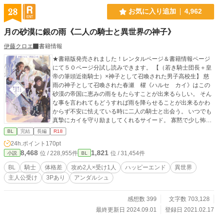
28
お気に入り追加
4,962
月の砂漠に銀の雨《二人の騎士と異世界の神子》
伊藤クロエ
書籍情報
★書籍版発売されました！レンタルページ＆書籍情報ページ
にて５０ページ分試し読みできます。 【（若き騎士団長＋皇
帝の筆頭近衛騎士）×神子として召喚された男子高校生】 慈
雨の神子として召喚された春瀬 櫂《ハルセ カイ》はこの
砂漠の帝国に恵みの雨をもたらすことが出来るらしい。 そん
な事を言われてもどうすれば雨を降らせることが出来るかわ
からず不安に怯えている時に二人の騎士と出会う。 いつでも
真摯にカイを守り励ましてくれるサイード。 寡黙で少し怖い
けれどなぜかひどく惹かれてしまうダルガート。 三人で力を
BL
完結
長編
R18
合わせて砂漠に雨を降らせるファンタジーＢＬです。 ※攻め
24h.ポイント
170pt
二人は「受けくんを幸せにしたい」同志で元々仲がいいの
8,468
1,821
位 / 228,955件
位 / 31,454件
小説
BL
で、二人が争ったり仲違いすることはありません。 三人が三
人ともお互いを大事に思ってる完全両想いハッピー３Ｐです
BL
騎士
体格差
攻め2人×受け1人
ハッピーエンド
異世界
♡
主人公受け
3Pあり
アンダルシュ
感想数 399
文字数 703,128
最終更新日 2024.09.01
登録日 2021.02.17