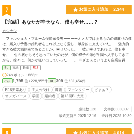
7
お気に入り追加
2,344
【完結】あなたが幸せなら、僕も幸せ……？
カシナシ
ファルシュカ・ブルーム侯爵家長男ーーーーオメガではあるものの跡取りの僕
は、婿入り予定の婚約者をこれ以上なく愛し、献身的に支えていた。 魅力的
すぎる彼の婚約者であることが、幸せだった。 彼が幸せであれば、僕も幸
せ。 心の底からそう思っていたのだが、僕の双子の弟が学園へ入学してきて
から、徐々に、何かが狂い出していった……。 ※ざまぁというより自業自得？
※主人公は美人受け ※オメガバースの設定をお借りしています。初めてのお方
BL
完結
長編
R18
でも大丈夫と思われます。ふんわりオメガバ。多分…… ※女性向けHOTランキ
24h.ポイント
868pt
ング5位、ありがとうございます！:+.ﾟ(*´□`*)ﾟ.+: ※また、第13回BL大賞の応援
1,795
309
位 / 228,955件
位 / 31,454件
小説
BL
もありがとうございました。9位&奨励賞頂きました！(●′ω`人′ω`●)
R18要素あり
主人公受け
魔術
ファンタジー
ざまぁ？
オメガバース
学園
婚約者
第13回BL大賞
感想数 128
文字数 308,807
最終更新日 2025.12.16
登録日 2025.10.30
8
お気に入り追加
4,014