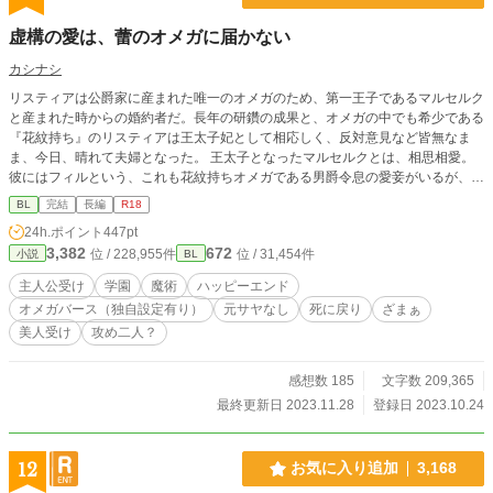
虚構の愛は、蕾のオメガに届かない
カシナシ
リスティアは公爵家に産まれた唯一のオメガのため、第一王子であるマルセルク
と産まれた時からの婚約者だ。長年の研鑽の成果と、オメガの中でも希少である
『花紋持ち』のリスティアは王太子妃として相応しく、反対意見など皆無なま
ま、今日、晴れて夫婦となった。 王太子となったマルセルクとは、相思相愛。
彼にはフィルという、これも花紋持ちオメガである男爵令息の愛妾がいるが、ア
ルファ性の強い王子には必要な事。 承知の上で結婚した、つもりだった。 初夜
BL
完結
長編
R18
から段々と距離を置かれていく。リスティアは自分に言い聞かせるように奮闘す
24h.ポイント
447pt
るものの、全く効果はなく、追い詰められ、ついには自死してしまう。 やっと
3,382
672
位 / 228,955件
位 / 31,454件
小説
BL
楽になれたと思いきや、目を開ければ学園時代にまで遡っていた――――。 女
性向けHotランキング最高位４位、頂きました。沢山の閲覧、本当にありがとう
主人公受け
学園
魔術
ハッピーエンド
ございます！ 第11回BL小説大賞にて7位、そしてなんと優秀賞を頂きました。
オメガバース（独自設定有り）
元サヤなし
死に戻り
ざまぁ
たくさんの応援ありがとうございました！ ※旧題：蕾のオメガは貴方など愛し
美人受け
攻め二人？
ている場合じゃない から変更させて頂きました。 ※攻め以外との行為表現あ
り ※攻め、一人ではありません。地雷の方はご自衛を ※11月中に本編完結＋番
外編予定のため、更新頻度は都度調整します ※オメガバースの設定を拝借して
感想数 185
文字数 209,365
おります（独自設定あり） ※エロあっさりめ（多分）
最終更新日 2023.11.28
登録日 2023.10.24
12
お気に入り追加
3,168