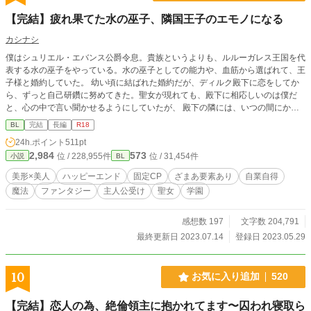
【完結】疲れ果てた水の巫子、隣国王子のエモノになる
カシナシ
僕はシュリエル・エバンス公爵令息。貴族というよりも、ルルーガレス王国を代
表する水の巫子をやっている。水の巫子としての能力や、血筋から選ばれて、王
子様と婚約していた。 幼い頃に結ばれた婚約だが、ディルク殿下に恋をしてか
ら、ずっと自己研鑽に努めてきた。聖女が現れても、殿下に相応しいのは僕だ
と、心の中で言い聞かせるようにしていたが、 殿下の隣には、いつの間にかロ
ーズブロンドの美しい聖女がいた。 なんとかしてかつての優しい眼差しに戻っ
BL
完結
長編
R18
てほしいのに、日が経つ毎に状況は悪くなる。 そんなある日、僕は目を疑うも
24h.ポイント
511pt
のを見てしまった。 攻め・威圧系美形 受け・浮世離れ系美人 （HOTランキング
2,984
573
位 / 228,955件
位 / 31,454件
小説
BL
最高３位、頂きました。たくさんの閲覧ありがとうございます！） （第12回BL
大賞にて、奨励賞を頂きました。たくさんの応援、ありがとうございました！）
美形×美人
ハッピーエンド
固定CP
ざまあ要素あり
自業自得
※ざまぁというより自業自得 ※序盤は暗めですが甘々になっていきます ※本編
魔法
ファンタジー
主人公受け
聖女
学園
６０話（約16万字）＋番外編数話くらい ※残酷描写あります ※ R18は後半に
感想数 197
文字数 204,791
最終更新日 2023.07.14
登録日 2023.05.29
10
お気に入り追加
520
【完結】恋人の為、絶倫領主に抱かれてます〜囚われ寝取ら