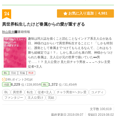
ていたが縛り付けられるのを嫌う性格な為断った。 神様 ガラが悪い大男。
24
お気に入り追加
4,981
異世界転生したけど眷属からの愛が重すぎる
秋山龍央
書籍情報
趣味は同人誌を描くこと読むことなインドア系主人公がある
日、神様のはからいで異世界転生することに！ 「しかも特別
に、護衛として眷属までつけてもらえるなんて、これはもう
勝ち組確定では！？」 しかし喜ぶのも束の間、神様からつけ
られた眷属は、主人公が元の世界で描いていた●●男
で……！？ 主人公受け 見た目チャラ男攻→→→ヘタレ主受
従者×主人
BL
完結
長編
R18
24h.ポイント
241pt
6,229
1,372
位 / 228,955件
位 / 31,454件
小説
BL
BL
異世界
転生
従者×主人
チャラ男攻×ヘタレ受
コメディ
ファンタジー
主人公受け
完結
文字数 100,619
最終更新日 2019.09.07
登録日 2019.08.02