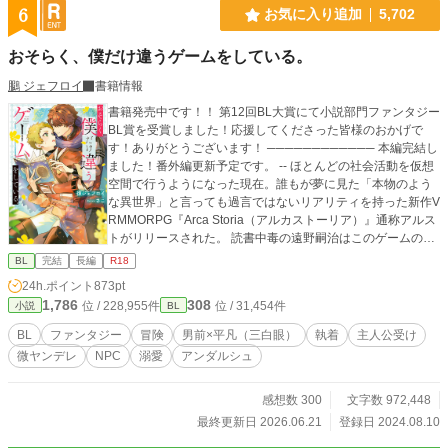
6
お気に入り追加
5,702
おそらく、僕だけ違うゲームをしている。
鵩 ジェフロイ
書籍情報
書籍発売中です！！ 第12回BL大賞にて小説部門ファンタジー
BL賞を受賞しました！応援してくださった皆様のおかげで
す！ありがとうございます！ ──────────── 本編完結し
ました！番外編更新予定です。 -- ほとんどの社会活動を仮想
空間で行うようになった現在。誰もが夢に見た「本物のよう
な異世界」と言っても過言ではないリアリティを持った新作V
RMMORPG『Arca Storia（アルカストーリア）』通称アルス
トがリリースされた。 読書中毒の遠野嗣治はこのゲームの宣
伝を見て考えた。「そんなに作り込まれているなら独自の歴
BL
完結
長編
R18
史、文化から生まれた本を読みまくれるのでは…？」と。モ
24h.ポイント
873pt
ンスターとバトルをするでもなく、町から町へ渡り歩くよう
1,786
308
位 / 228,955件
位 / 31,454件
小説
BL
な冒険をガン無視して最初の町のギルド資料室に入り浸り、
町から出る気配が一切ない様子に徐々に困惑するNPC達。爆
BL
ファンタジー
冒険
男前×平凡（三白眼）
執着
主人公受け
笑しながら見守るサポートAI。 ゲームの世界で好きなだけ読
微ヤンデレ
NPC
溺愛
アンダルシュ
書をして、たまに資金調達の為に情報整理のバイト（※クエ
スト）をしていたらいつの間にかワケアリ男前傭兵に囲われ
ていた遠野のゲームプレイ記。 ※メインCPは固定。 ※出会
感想数 300
文字数 972,448
いは結構早いですが、くっつくのは少し時間かかるかもで
最終更新日 2026.06.21
登録日 2024.08.10
す。 ※デスゲームとかログアウト不可とかではないです。