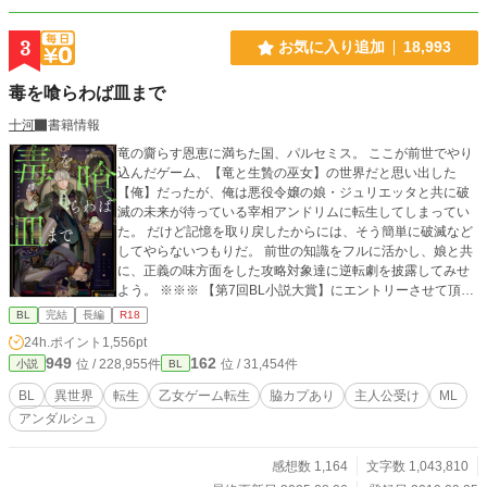
3
お気に入り追加
18,993
毒を喰らわば皿まで
十河
書籍情報
竜の齎らす恩恵に満ちた国、パルセミス。 ここが前世でやり
込んだゲーム、【竜と生贄の巫女】の世界だと思い出した
【俺】だったが、俺は悪役令嬢の娘・ジュリエッタと共に破
滅の未来が待っている宰相アンドリムに転生してしまってい
た。 だけど記憶を取り戻したからには、そう簡単に破滅など
してやらないつもりだ。 前世の知識をフルに活かし、娘と共
に、正義の味方面をした攻略対象達に逆転劇を披露してみせ
よう。 ※※※ 【第7回BL小説大賞】にエントリーさせて頂き
ました。 宜しくお願い致します(*´꒳`*) ※※※ 小説家になろう
BL
完結
長編
R18
サイト様※ムーンライトノベル※でも公開をしております。
24h.ポイント
1,556pt
また、主人公相手ではないですがNLカプも登場してきます。
949
162
位 / 228,955件
位 / 31,454件
小説
BL
BL
異世界
転生
乙女ゲーム転生
脇カプあり
主人公受け
ML
アンダルシュ
感想数 1,164
文字数 1,043,810