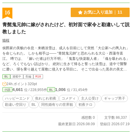
16
お気に入り追加
11
青髭鬼元帥に嫁がされたけど、初対面で家令と勘違いして説
教しました
猫桜
侯爵家の美貌の令息・来栖淡雪は、成人を目前にして突然「大公家への輿入れ」
を命じられた。 しかも相手は―― “青髭鬼元帥”と恐れられる大公・西蓮寺直
江。 噂では、 「嫁いだ者は行方不明」 「鬼畜な快楽殺人者」 「魂を吸われる」
など、ろくでもない話ばかり。 絶対に生きて帰ると誓った淡雪は、道中で襲撃
に遭い、塀を乗り越えて屋敷に侵入する羽目に。 そこで出会った黒衣の美丈夫
を“家令”と勘違いし、 初対面から盛大に説教をかます。 ところが―― 「私がそ
BL
連載中
長編
R18
の青髭鬼元帥、西蓮寺直江だ」 えっ、うそでしょ!? やらかした自覚ゼロのまま
24h.ポイント
320pt
鬼元帥本人に説教していた淡雪は、 その日から屋敷中を巻き込む大騒動の中心
4,661
1,006
位 / 228,955件
位 / 31,454件
小説
BL
に。 勘違いから始まる政略婚。目指せ！速攻円満離婚！ 冷酷と噂の大公は、な
ぜか淡雪にだけ態度が違って……？ 美人令息×鬼元帥の、すれ違いから始まる溺
ハッピーエンド
焦れじれ初夜
コメディ
主人公受け
ギャップ男子
愛コメディ。 淡雪は無事に“生きて帰れる”のか、それとも――？ ※アルファポ
勘違い空回り
BL
同性婚有りの世界観
初夜テロ
リス様にて掲載しておりましたが、改定・修正版で投稿させていただきます。小
説家になろう様にても掲載
感想数 0
文字数 86,337
最終更新日 2026.08.09
登録日 2026.07.19