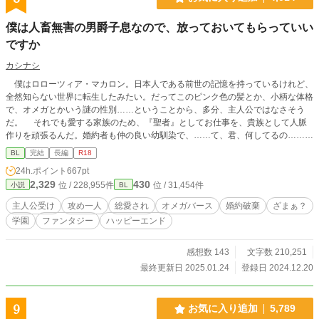
僕は人畜無害の男爵子息なので、放っておいてもらっていい
ですか
カシナシ
僕はロローツィア・マカロン。日本人である前世の記憶を持っているけれど、
全然知らない世界に転生したみたい。だってこのピンク色の髪とか、小柄な体格
で、オメガとかいう謎の性別……ということから、多分、主人公ではなさそう
だ。 それでも愛する家族のため、『聖者』としてお仕事を、貴族として人脈
作りを頑張るんだ。婚約者も仲の良い幼馴染で、……て、君、何してるの……？
女性向けHOTランキング最高位5位、いただきました。たくさんの閲覧、ありが
BL
完結
長編
R18
とうございます。 ※総愛され風味（攻めは一人） ※ざまぁ？はぬるめ（当社
24h.ポイント
667pt
比） ※ぽわぽわ系受け ※番外編もあります ※オメガバースの設定をお借りして
2,329
430
位 / 228,955件
位 / 31,454件
小説
BL
います
主人公受け
攻め一人
総愛され
オメガバース
婚約破棄
ざまぁ？
学園
ファンタジー
ハッピーエンド
感想数 143
文字数 210,251
最終更新日 2025.01.24
登録日 2024.12.20
9
お気に入り追加
5,789