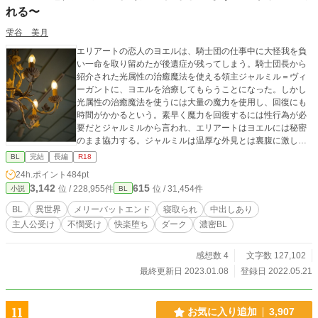
れる〜
雫谷 美月
エリアートの恋人のヨエルは、騎士団の仕事中に大怪我を負
い一命を取り留めたが後遺症が残ってしまう。騎士団長から
紹介された光属性の治癒魔法を使える領主ジャルミル＝ヴィ
ーガントに、ヨエルを治療してもらうことになった。しかし
光属性の治癒魔法を使うには大量の魔力を使用し、回復にも
時間がかかるという。素早く魔力を回復するには性行為が必
要だとジャルミルから言われ、エリアートはヨエルには秘密
のまま協力する。ジャルミルは温厚な外見とは裏腹に激しい
獣のような性行為をし、エリアートは次第に快楽に溺れてい
BL
完結
長編
R18
ってしまう。 ・外面はいい絶倫邪悪な領主✕恋人のために抱
24h.ポイント
484pt
かれる青年 ・領主の息子の邪悪な少年✕恋人のために抱かれ
3,142
615
位 / 228,955件
位 / 31,454件
小説
BL
る青年 【全12話】 【他サイト（ムーンライト）からの転載と
なります】 ※メリーバッドエンドになります ※恋人がいる受
BL
異世界
メリーバットエンド
寝取られ
中出しあり
けが寝取られる話です。寝取られ苦手な方はご注意くださ
主人公受け
不憫受け
快楽堕ち
ダーク
濃密BL
い。 ※男性妊娠の話もあります。苦手な方はご注意くださ
い。 ※死ぬ登場人物がでます。人によっては胸糞展開ですの
でご注意ください。 ※攻めは3人出てきます。 ※なんでも許
感想数 4
文字数 127,102
せる方向けです。
最終更新日 2023.01.08
登録日 2022.05.21
11
お気に入り追加
3,907