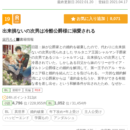
最終更新日 2022.01.20
登録日 2021.04.17
19
お気に入り追加
8,071
出来損ないの次男は冷酷公爵様に溺愛される
栄円ろく
書籍情報
旧題：妹が公爵家との婚約を破棄したので、代わりに出来損
ないの次男が売られました サルタニア王国シャルマン子爵家
の次男であるジル・シャルマンは、出来損ないの次男として
冷遇されていた。しかしある日父から妹のリリーがライア・
ダルトン公爵様との婚約を解消して、第一王子のアル・サル
タニア様と婚約を結んだことを告げられる。 一方的な婚約解
消により公爵家からは『違約金を払うか、算学ができる有能
な者を差し出せ』という和解条件が出されたため、なぜか次
男のジルが公爵家に行くことに！？ 「父上、なぜ算学のでき
BL
連載中
長編
R18
る使用人ではなく俺が行くことに......？」 「使用人はいなく
24h.ポイント
312pt
なったら困るが、お前は別に困らない。そんなのどちらをと
4,796
1,052
位 / 228,955件
位 / 31,454件
小説
BL
るか明確だろう？」 こうしてジルは妹の婚約解消の尻拭いと
して、冷酷と噂のライア・ダルトン公爵様に売られたのだっ
BL
異世界
婚約破棄
年下攻め×年上受け
主人公受け
た。 ーーーーーーーーーーーーーーーーーーーーーーーーー
ハッピーエンド
学園もの
アンダルシュ
ーー 登場人物（作中で年齢上がります） ジル・シャルマン子
爵令息（20▶︎21歳） 本作の主人公、本人は平凡だと思ってい