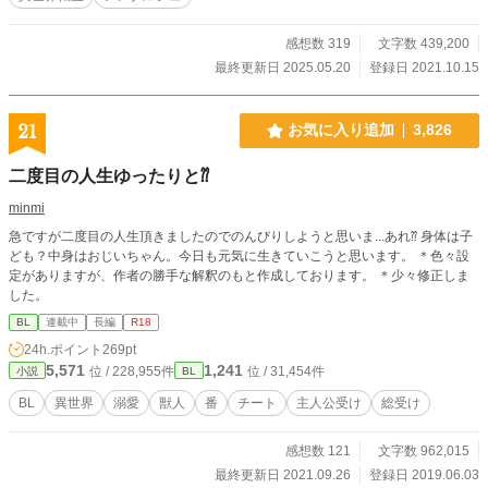
引き連れられ、前線へと放り込まれたアンジェロ。 魔力はへ
っぽこだが、前世での知識もフル活用し、前線で戦う屈強な
男達の体に心をときめかせながら頑張る日々。 しかし、アン
感想数 319
文字数 439,200
ジェロの背中には秘密があり、その秘密に触れた瞬間、大き
最終更新日 2025.05.20
登録日 2021.10.15
な闇がアンジェロを襲う。 転生したアンジェロの隠された過
去。 そして、悪役令息という噂もあり冷遇され、過酷な前線
での生死をかけた日々に立ち向かうアンジェロ。 そんなアン
21
お気に入り追加
3,826
ジェロを見守り続ける神殿騎士ノルンは、徐々に気持ちが変
化していき……。 真面目な仏頂面の神殿騎士✖︎悪役令息に転
二度目の人生ゆったりと⁇
生したビッチ ✳︎総受けではありません。 主人公はビッチだけ
れど固定CPです。 魔法や呪いなどがある異世界BLです。
minmi
急ですが二度目の人生頂きましたのでのんびりしようと思いま...あれ⁇ 身体は子
ども？中身はおじいちゃん。今日も元気に生きていこうと思います。 ＊色々設
定がありますが、作者の勝手な解釈のもと作成しております。 ＊少々修正しま
した。
BL
連載中
長編
R18
24h.ポイント
269pt
5,571
1,241
位 / 228,955件
位 / 31,454件
小説
BL
BL
異世界
溺愛
獣人
番
チート
主人公受け
総受け
感想数 121
文字数 962,015
最終更新日 2021.09.26
登録日 2019.06.03