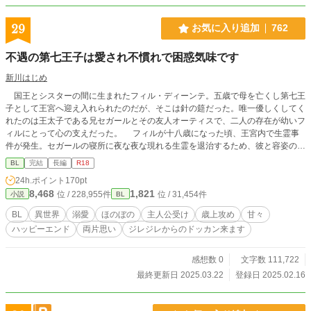
29
お気に入り追加
762
不遇の第七王子は愛され不慣れで困惑気味です
新川はじめ
国王とシスターの間に生まれたフィル・ディーンテ。五歳で母を亡くし第七王
子として王宮へ迎え入れられたのだが、そこは針の筵だった。唯一優しくしてく
れたのは王太子である兄セガールとその友人オーティスで、二人の存在が幼いフ
ィルにとって心の支えだった。 フィルが十八歳になった頃、王宮内で生霊事
件が発生。セガールの寝所に夜な夜な現れる生霊を退治するため、彼と容姿のよ
く似たフィルが囮になることに。指揮を取るのは大魔法師になったオーティスで
BL
完結
長編
R18
「生霊が現れたら直ちに捉えます」と言ってたはずなのに何やら様子がおかし
24h.ポイント
170pt
い。 生霊はベッドに潜り込んでお触りを始めるし。想い人のオーティスはな
8,468
1,821
位 / 228,955件
位 / 31,454件
小説
BL
ぜか黙ってガン見してるし。どうしちゃったの、話が違うじゃん！頼むからしっ
かりしてくれよぉー！
BL
異世界
溺愛
ほのぼの
主人公受け
歳上攻め
甘々
ハッピーエンド
両片思い
ジレジレからのドッカン来ます
感想数 0
文字数 111,722
最終更新日 2025.03.22
登録日 2025.02.16