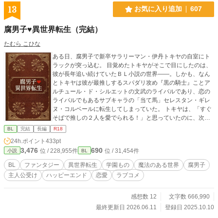
13
お気に入り追加
607
腐男子♥異世界転生（完結）
たむら こひな
ある日、腐男子で新卒サラリーマン・伊丹トキヤの自室にト
ラックが突っ込む。 目覚めたトキヤがそこで目にしたのは、
彼が長年追い続けていたＢＬ小説の世界――。しかも、なん
とトキヤは彼が最推しするスパダリ攻め『黒の騎士』ことア
ルチュール・ド・シルエットの文武のライバルであり、恋の
ライバルでもあるサブキャラの「当て馬」セレスタン・ギレ
ヌ・コルベールに転生してしまっていた。 トキヤは、「すぐ
そばで推しの２人を愛でられる！」と思っていたのに、次々
と原作とは異なる展開が……。 ※なろうさん、Caitaさん、
BL
完結
長編
R18
PIXIVさんでも掲載しています。
24h.ポイント
433pt
3,476
690
位 / 228,955件
位 / 31,454件
小説
BL
BL
ファンタジー
異世界転生
学園もの
魔法のある世界
腐男子
主人公受け
ハッピーエンド
恋愛
ラブコメ
感想数 12
文字数 666,990
最終更新日 2026.06.11
登録日 2025.10.10