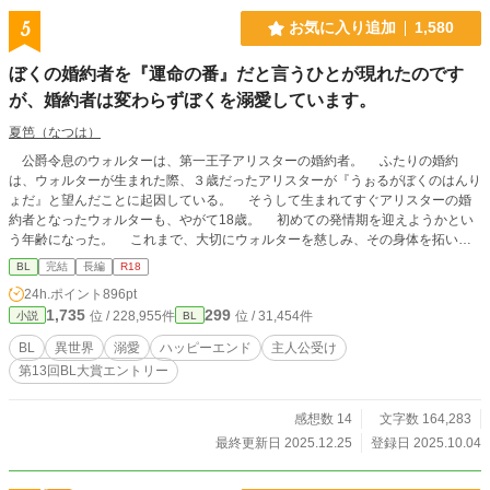
5
お気に入り追加
1,580
ぼくの婚約者を『運命の番』だと言うひとが現れたのです
が、婚約者は変わらずぼくを溺愛しています。
夏笆（なつは）
公爵令息のウォルターは、第一王子アリスターの婚約者。 ふたりの婚約
は、ウォルターが生まれた際、３歳だったアリスターが『うぉるがぼくのはんり
ょだ』と望んだことに起因している。 そうして生まれてすぐアリスターの婚
約者となったウォルターも、やがて18歳。 初めての発情期を迎えようかとい
う年齢になった。 これまで、大切にウォルターを慈しみ、その身体を拓いて
来たアリスターは、やがて来るその日を心待ちにしている。 しかし、そんな
BL
完結
長編
R18
幸せな日々に一石を投じるかのように、アリスターの運命の番を名乗る男爵令息
24h.ポイント
896pt
が現れる。 男性しか存在しない、オメガバースの世界です。 改定前の
1,735
299
位 / 228,955件
位 / 31,454件
小説
BL
ものが、小説家になろうに掲載してあります。 ※蔑視する内容を含みます。
BL
異世界
溺愛
ハッピーエンド
主人公受け
第13回BL大賞エントリー
感想数 14
文字数 164,283
最終更新日 2025.12.25
登録日 2025.10.04