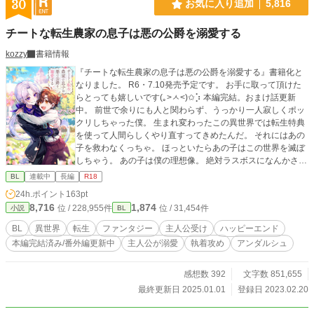
30
お気に入り追加
5,816
チートな転生農家の息子は悪の公爵を溺愛する
kozzy
書籍情報
『チートな転生農家の息子は悪の公爵を溺愛する』書籍化と
なりました。 R6・7.10発売予定です。 お手に取って頂けた
らとっても嬉しいです(｡>ㅅ<)✩⡱ 本編完結。おまけ話更新
中。 前世で余りにも人と関わらず、うっかり一人寂しくポッ
クリしちゃった僕。 生まれ変わったこの異世界では転生特典
を使って人間らしくやり直すってきめたんだ。 それにはあの
子を救わなくっちゃ。 ほっといたらあの子はこの世界を滅ぼ
しちゃう。 あの子は僕の理想像。 絶対ラスボスになんかさせ
ないんだから！ R18は中盤から ※ R18 飛ばしてもお話はつ
BL
連載中
長編
R18
ながる予定です
24h.ポイント
163pt
8,716
1,874
位 / 228,955件
位 / 31,454件
小説
BL
BL
異世界
転生
ファンタジー
主人公受け
ハッピーエンド
本編完結済み/番外編更新中
主人公が溺愛
執着攻め
アンダルシュ
感想数 392
文字数 851,655
最終更新日 2025.01.01
登録日 2023.02.20