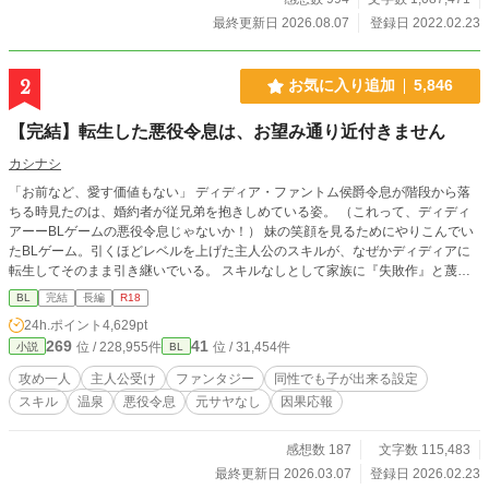
最終更新日 2026.08.07
登録日 2022.02.23
2
お気に入り追加
5,846
【完結】転生した悪役令息は、お望み通り近付きません
カシナシ
「お前など、愛す価値もない」 ディディア・ファントム侯爵令息が階段から落
ちる時見たのは、婚約者が従兄弟を抱きしめている姿。 （これって、ディディ
アーーBLゲームの悪役令息じゃないか！） 妹の笑顔を見るためにやりこんでい
たBLゲーム。引くほどレベルを上げた主人公のスキルが、なぜかディディアに
転生してそのまま引き継いでいる。 スキルなしとして家族に『失敗作』と蔑ま
れていたのは、そのスキルのレベルが高すぎたかららしい。 スキルと自分を取
BL
完結
長編
R18
り戻したディディアは、婚約者を追いかけまわすのを辞め、自立に向けて淡々と
24h.ポイント
4,629pt
準備をする。 もちろん元婚約者と従兄弟には近付かないので、絡んでこないで
269
41
位 / 228,955件
位 / 31,454件
小説
BL
いただけます？ 十万文字程度。 3/7 完結しました！ ※主人公：マイペース美人
受け ※女性向けHOTランキング1位、ありがとうございました。完結までの12
攻め一人
主人公受け
ファンタジー
同性でも子が出来る設定
日間に渡り、ほとんど2〜5位と食い込めた作品となりました！あああありがと
スキル
温泉
悪役令息
元サヤなし
因果応報
うございます……！｡ﾟ(ﾟ´Д`ﾟ)ﾟ｡ たくさんの閲覧、イイね、エール、感想は、作
者の血肉になります……！(o´ω`o)ありがとうございます！(●′ω`人′ω`●)
感想数 187
文字数 115,483
最終更新日 2026.03.07
登録日 2026.02.23