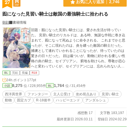
27
お気に入り追加
2,746
囮になった見習い騎士は敵国の最強騎士に拾われる
朝顔
書籍情報
旧題：囮になった見習い騎士には、愛され生活が待ってい
た。 見習い騎士のリカルドは、ある時、無謀な作戦に巻き込
まれて、囮になって死ぬように命令される。 これまでかと思
ったが、そこに現れたのは、炎を纏った敵国の騎士だった。
捕虜として連れていかれることになったが、待っていたのは
驚きの日々だった。 顔は厳ついが、動物に好かれる優しい性
格の炎の騎士、セイブリアン。 窮地を助けられ、尊敬が恋心
へと変わっていくが、セイブリアンには、忘れられない人が
いるらしく…… ※※※ 炎の騎士様×不遇の騎士見習い R18は
BL
完結
長編
R18
後半、完結済み。
24h.ポイント
177pt
8,275
1,764
位 / 228,955件
位 / 31,454件
小説
BL
西洋異世界
ファンタジー
主人公受け
攻め視点あり
見習い騎士
動物
固定カプ
R-18後半
ハッピーエンド
アンダルシュ
感想数 17
文字数 183,197
最終更新日 2026.03.11
登録日 2024.02.29