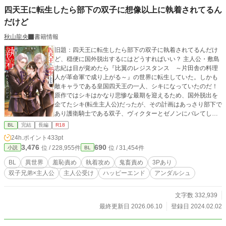
四天王に転生したら部下の双子に想像以上に執着されてるん
だけど
秋山龍央
書籍情報
旧題：四天王に転生したら部下の双子に執着されてるんだけ
ど、穏便に国外脱出するにはどうすればいい？ 主人公・敷島
志紀は目が覚めたら『比翼のレジスタンス ～片田舎の料理
人が革命軍で成り上がる～』の世界に転生していた。しかも
敵キャラである皇国四天王の一人、シキになっていたのだ！
原作ではシキはかなり悲惨な最期を迎えるため、国外脱出を
企てたシキ(転生主人公)だったが、その計画はあっさり部下で
あり護衛騎士である双子、ヴィクターとゼノンにバレてしま
う。 すると、二人からは思ってもみなかった提案(脅迫)をさ
BL
完結
長編
R18
れて…？ 「シキ様が私たちのものになってくださるのなら、
24h.ポイント
433pt
国外脱出に協力してあげてもいいですよ」 「シキ様が今から
3,476
690
位 / 228,955件
位 / 31,454件
小説
BL
俺らに協力してほしいって言うんなら、こっちはそれなりの
対価を貰いたいわけだ。だから、あんた自身をくれよ」 ※ポ
BL
異世界
羞恥責め
執着攻め
鬼畜責め
3Pあり
ンコツ主人公がクールな悪役ムーブを一生懸命頑張りつつ、
双子兄弟×主人公
主人公受け
ハッピーエンド
アンダルシュ
部下の双子から羞恥責めや鬼畜責めされるお話 ※双子部下×
四天王に転生したオタク学生 ※2025年3月24日から１章の改
稿ver再投稿しました
文字数 332,939
最終更新日 2026.06.10
登録日 2024.02.02