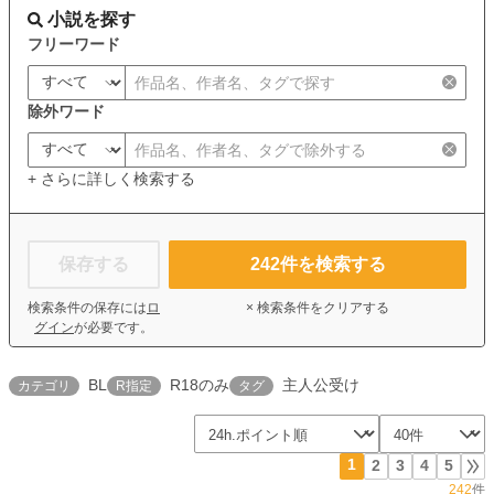
小説を探す
フリーワード
除外ワード
+ さらに詳しく検索する
保存する
242
件を検索する
検索条件の保存には
ロ
× 検索条件をクリアする
グイン
が必要です。
BL
R18のみ
主人公受け
カテゴリ
R指定
タグ
1
2
3
4
5
242
件