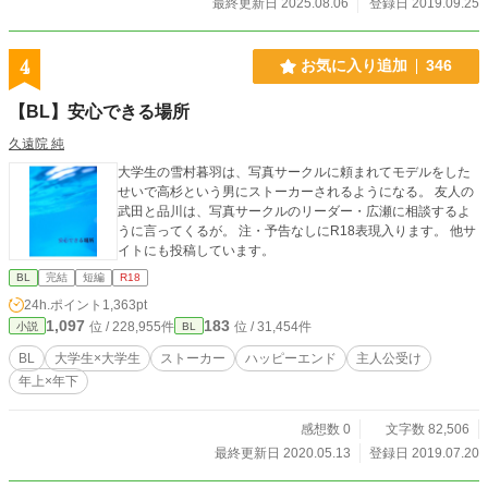
最終更新日 2025.08.06
登録日 2019.09.25
4
お気に入り追加
346
【BL】安心できる場所
久遠院 純
大学生の雪村暮羽は、写真サークルに頼まれてモデルをした
せいで高杉という男にストーカーされるようになる。 友人の
武田と品川は、写真サークルのリーダー・広瀬に相談するよ
うに言ってくるが。 注・予告なしにR18表現入ります。 他サ
イトにも投稿しています。
BL
完結
短編
R18
24h.ポイント
1,363pt
1,097
183
位 / 228,955件
位 / 31,454件
小説
BL
BL
大学生×大学生
ストーカー
ハッピーエンド
主人公受け
年上×年下
感想数 0
文字数 82,506
最終更新日 2020.05.13
登録日 2019.07.20