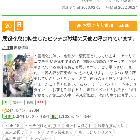
るが頭は悪くない。 ライア・ダルトン公爵（18▶︎19歳） ジ
感想数 175
文字数 338,896
ルの妹に婚約破棄された。顔も良く頭もきれる。 ※注意事項
最終更新日 2026.02.02
登録日 2022.09.24
後半、R指定付きそうなものは※つけてあります。 ※お知ら
せ 本作が『第10回BL小説大賞』にて特別賞をいただきまし
た。 このような素晴らしい賞をいただけたのも、ひとえに応
20
お気に入り追加
5,898
援してくださった皆様のおかげです。 貴重な一票を入れてく
ださり、誠にありがとうございました。
悪役令息に転生したビッチは戦場の天使と呼ばれています。
赤牙
書籍情報
＊書籍化に伴い、名称が一部変更となっています。 アーリア
→フテラ 変更途中ですので、書籍化以降の『アーリア』と記
載されている部分もあると思いますが、ご了承下さい。 ま
た、一部内容が変更途中のものもあります。 なるべく早く変
更していきたいと思いますので、内容の違和感などあると思
いますがご了承ください。 あらすじ 「アンジェロ・ベルシュ
タイン！ お前を断罪する！」 断罪イベントのお決まり台詞
で始まった第二の人生。 死ぬ間際に、次の人生では可愛いく
て可憐な男の子に生まれ変わって好みの男達との楽しい楽し
BL
連載中
長編
R18
いセックスライフを送りたいなぁ〜。なんて願った俺への罰
24h.ポイント
298pt
ですか神様！！泣 前世の記憶が戻った悪名高い公爵家の次男
5,044
1,122
位 / 228,955件
位 / 31,454件
小説
BL
坊、アンジェロ・ベルシュタイン。 皇太子の恋人を傷つけた
罪と国教であるフテラ教を侮辱した罪で、魔獣が蔓延る前線
BL/R-18
ビッチだけど固定CP
嫌われ→愛され
残酷な描写あり
で治癒士としての奉仕活動を命じられる。 フテラ教を侮辱し
主人公受け
チート
ざまぁ要素あり
ちょっぴりシリアス
たアンジェロのことを嫌う護衛件監視役の神殿騎士ノルンに
異世界転生
アンダルシュ