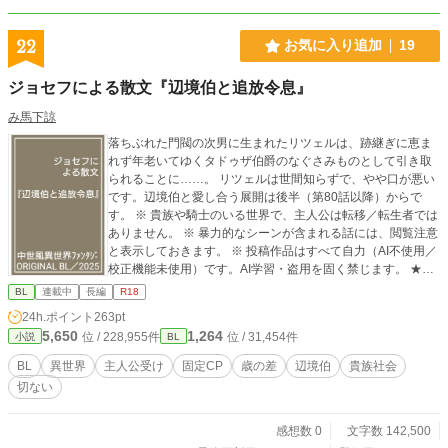
22
お気に入り追加
19
ジョセフによる散文『辺境伯と追放令息』
み馬下諒
落ちぶれた門閥の次男に生まれたリツェルは、跡継ぎに恵ま
れず年老いてゆくタドゥザ伯爵のなぐさみものとして引き取
られることに……。 リツェルは世間知らずで、やや口が悪い
です。辺境伯と愛し合う展開は後半（第80話以降）からで
す。 ※ 貴族や騎士のいる世界で、主人公は転移／転生者では
ありません。 ※ 暴力的なシーンが含まれる話には、閲覧注意
と表示しておきます。 ※ 投稿作品はすべて自力（AI不使用／
校正機能未使用）です。AI学習・盗用を固く禁じます。 ★こ
の物語は他サイトでも公開中です。合計4000人くらいの方々
BL
連載中
長編
R18
がお読みくださっておりますが、アルファポリスでは読者数
24h.ポイント
263pt
が確認できないため、お気に入り登録＋いいねで応援してく
5,650
1,264
位 / 228,955件
位 / 31,454件
小説
BL
ださる方々、誠にありがとうございます。
BL
異世界
主人公受け
固定CP
歳の差
辺境伯
貴族社会
切ない
感想数 0
文字数 142,500