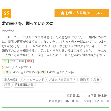
25
お気に入り追加
1,377
君の幸せを、願っていたのに
カシナシ
セレーニャ・アグリアス伯爵令息は、ため息を吐いていた。 婚約者の前で
は、緊張で言葉がうまく出てこないのだ。 （きっと僕と一緒にいても、つまら
ないだろうな……） 親友のキャリーは、僕とは正反対のタイプ。キャリーに
婚約者のことを相談するも、気にしすぎだと笑い飛ばされてしまう。 そんな
二人のことが大事だった。僕は二人のために、願いを込めて“願い結び”を作って
いたのに……。 ※エロは番外編にて。本編にはありません ※主人公は綺麗系受
BL
完結
短編
R18
け ※三万字くらい。さっくりお読みいただけます。たぶん
24h.ポイント
234pt
6,422
1,423
位 / 228,955件
位 / 31,454件
小説
BL
主人公受け
ハッピーエンド
ざまぁ？自業自得？
婚約者
親友
精霊
第13回BL大賞
感想数 22
文字数 39,329
最終更新日 2025.08.07
登録日 2025.07.30