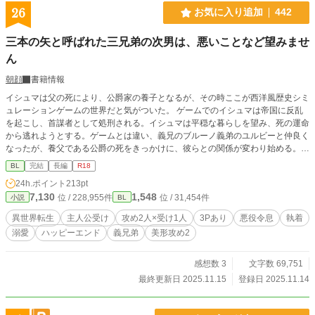
26
お気に入り追加
442
三本の矢と呼ばれた三兄弟の次男は、悪いことなど望みませ
ん
朝顔
書籍情報
イシュマは父の死により、公爵家の養子となるが、その時ここが西洋風歴史シミ
ュレーションゲームの世界だと気がついた。 ゲームでのイシュマは帝国に反乱
を起こし、首謀者として処刑される。イシュマは平穏な暮らしを望み、死の運命
から逃れようとする。ゲームとは違い、義兄のブルーノ義弟のユルビーと仲良く
なったが、養父である公爵の死をきっかけに、彼らとの関係が変わり始める。
怪しげな記者の接近、反乱に関わる黒幕の登場。迫りくる運命の矢から逃れ、生
BL
完結
長編
R18
き延びることができるのか。そして、イシュマが包まれる愛の形とは……。 全
24h.ポイント
213pt
四話で完結済み 番外編あり
7,130
1,548
位 / 228,955件
位 / 31,454件
小説
BL
異世界転生
主人公受け
攻め2人×受け1人
3Pあり
悪役令息
執着
溺愛
ハッピーエンド
義兄弟
美形攻め2
感想数 3
文字数 69,751
最終更新日 2025.11.15
登録日 2025.11.14