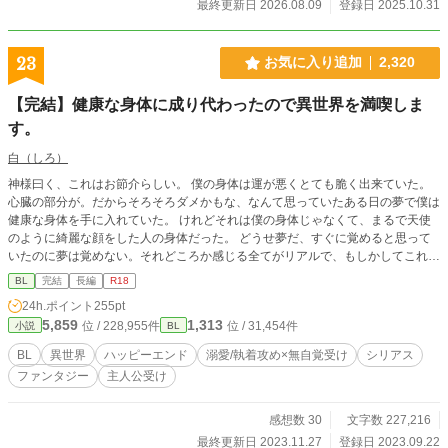
最終更新日 2026.08.09
登録日 2025.10.31
23
お気に入り追加
2,320
【完結】健康な身体に成り代わったので異世界を満喫しま
す。
白（しろ）
神様曰く、これはお節介らしい。 僕の身体は運が悪くとても脆く出来ていた。
心臓の部分が。だからそろそろダメかもな、なんて思っていたある日の夢で僕は
健康な身体を手に入れていた。 けれどそれは僕の身体じゃなくて、まるで天使
のように綺麗な顔をした人の身体だった。 どうせ夢だ、すぐに覚めると思って
いたのに夢は覚めない。それどころか感じる全てがリアルで、もしかしてこれは
現実なのかもしれないと有り得ない考えに及んだとき、頭に鈴の音が響いた。
BL
完結
長編
R18
「お節介を焼くことにした。なに心配することはない。ただ、成り代わるだけ
24h.ポイント
255pt
さ。お前が欲しくて堪らなかった身体に」 神様らしき人の差配で、僕は僕じゃ
5,859
1,313
位 / 228,955件
位 / 31,454件
小説
BL
ない人物として生きることになった。 これは健康な身体を手に入れた僕が、好
きなように生きていくお話。 本編は三人称です。 R−18に該当するページには※
BL
異世界
ハッピーエンド
溺愛/執着攻め×無自覚受け
シリアス
を付けます。 毎日20時更新 登場人物 ラファエル・ローデン 金髪青眼の美青
ファンタジー
主人公受け
年。無邪気であどけなくもあるが無鉄砲で好奇心旺盛。 ある日人が変わったよ
うに活発になったことで親しい人たちを戸惑わせた。今では受け入れられてい
る。 首筋で脈を取るのがクセ。 アルフレッド 茶髪に赤目の迫力ある男前苦労
感想数 30
文字数 227,216
人。ラファエルの友人であり相棒。 剣の腕が立ち騎士団への入団を強く望まれ
最終更新日 2023.11.27
登録日 2023.09.22