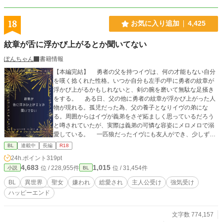
18
お気に入り追加
4,425
紋章が舌に浮かび上がるとか聞いてない
ぽんちゃん
書籍情報
【本編完結】 勇者の父を持つイヴは、何の才能もない自分
を嘆く捻くれた性格。いつか自分も左手の甲に勇者の紋章が
浮かび上がるかもしれないと、剣の腕を磨いて無駄な足掻き
をする。 ある日、父の他に勇者の紋章が浮かび上がった人
物が現れる。孤児だった為、父の養子となりイヴの弟にな
る。周囲からはイヴが義弟をさぞ妬ましく思っているだろう
と噂されていたが、実際は義弟の可憐な容姿にメロメロで溺
愛している。 一匹狼だったイヴにも友人ができ、少しずつ
穏やかな性格に変わっていく。そんなある日、父のような立
BL
連載中
長編
R18
派な剣士になりたいと願うイヴにも紋章が現れる。『癒しの
24h.ポイント
319pt
聖女』。しかも紋章が現れた場所が、舌の上だった。歴代の
4,683
1,015
位 / 228,955件
位 / 31,454件
小説
BL
聖女様達のように手を翳すだけでは効果が現れず…… 同性
婚が認められている世界です。 薬を処方することにより、
BL
異世界
聖女
嫌われ
総愛され
主人公受け
強気受け
男性も妊娠可。 ※R-18 ４１話以降。 固定ＣＰ予定でし
ハッピーエンド
たが、総受けとなりました。 苦手な方はごめんなさい(＞
＜)
文字数 774,157