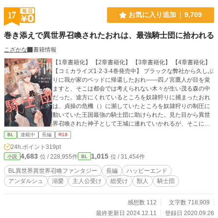
17
お気に入り追加
9,709
巻き添えで異世界召喚されたおれは、最強騎士団に拾われる
こざかな
書籍情報
【1章書籍化】 【2章書籍化】 【3章書籍化】 【4章書籍化】
【コミカライズ1·2·3·4巻発売中】 ブラックな弊社から久しぶ
りに我が家のベッドに帰還したおれ――四ノ宮鷹人が目を覚
ますと、そこは都会では考えられない木々が生い茂る森の中
だった。途方にくれているところを奴隷狩りに捕まったおれ
は、貞操の危機（）に瀕していたところを奴隷狩りの制圧に
動いていた王国最強の騎士団に助けられた。見た目から異世
界召喚された神子として王城に連れていかれるが、そこには
同じ日本人がすでに神子として扱われていた。え、おれただ
BL
連載中
長編
R18
の巻き添え？ という、巻き添え召喚くらった主人公が最強騎
24h.ポイント
319pt
士団の双翼を筆頭に身体も心も愛されちゃう、主人公総受け
4,683
1,015
位 / 228,955件
位 / 31,454件
小説
BL
なBLになります！
BL異世界異世界召喚ファンタジー
長編
ハッピーエンド
アンダルシュ
溺愛
主人公受け
総受け
獣人
騎士団
感想数 112
文字数 718,909
最終更新日 2024.12.11
登録日 2020.09.26