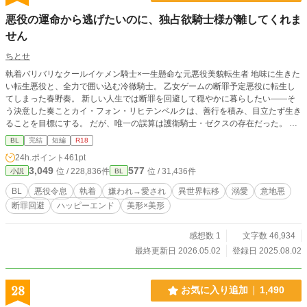
悪役の運命から逃げたいのに、独占欲騎士様が離してくれま
せん
ちとせ
執着バリバリなクールイケメン騎士×一生懸命な元悪役美貌転生者 地味に生きた
い転生悪役と、全力で囲い込む冷徹騎士。 乙女ゲームの断罪予定悪役に転生し
てしまった春野奏。 新しい人生では断罪を回避して穏やかに暮らしたい——そ
う決意した奏ことカイ・フォン・リヒテンベルクは、善行を積み、目立たず生き
ることを目標にする。 だが、唯一の誤算は護衛騎士・ゼクスの存在だった。 冷
静で用心深く、厳格な彼が護衛としてそばにいるということはやり直し人生前途
BL
完結
短編
R18
多難だ… 事実、ゼクスからは強い警戒を感じる。 嫌われているのだろう…それ
24h.ポイント
461pt
なのに格好良さに惹かれてしまいそうで… この人生を生き抜くためにも、そん
3,049
577
位 / 228,836件
位 / 31,436件
小説
BL
なんではダメだ。 そう思っていたのに─── 「ご自身を大事にしない分、私が守
ります」 「あなたは、すべて私のものです。 上書きが……必要ですね」 断罪回
BL
悪役令息
執着
嫌われ→愛され
異世界転移
溺愛
意地悪
避のはずが、護衛騎士に執着されて逃げ道ゼロ？ 護られてるはずなのに、なん
断罪回避
ハッピーエンド
美形×美形
だか囚われている気がするのは気のせい？ ※※※続きの構想はすでに練られて
いるのですが、諸事情により更新までに時間がかかってしまいそうです。一旦キ
リが良くなったため完結とさせていただきましたが用意が出来次第また連載して
感想数 1
文字数 46,934
いく予定です！(続き書きたい欲が大きくて予告だけ載せてしまいました^^;)※※
最終更新日 2026.05.02
登録日 2025.08.02
※
28
お気に入り追加
1,490