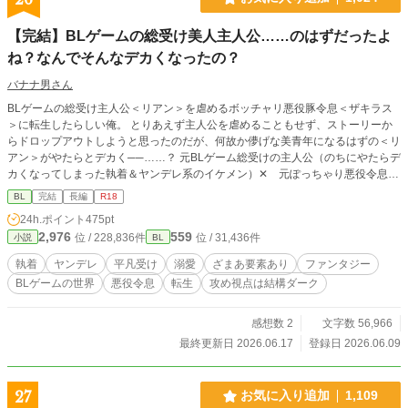
【完結】BLゲームの総受け美人主人公……のはずだったよ
ね？なんでそんなデカくなったの？
バナナ男さん
BLゲームの総受け主人公＜リアン＞を虐めるボッチャリ悪役豚令息＜ザキラス
＞に転生したらしい俺。 とりあえず主人公を虐めることもせず、ストーリーか
らドロップアウトしようと思ったのだが、何故か儚げな美青年になるはずの＜リ
アン＞がやたらとデカく──……？ 元BLゲーム総受けの主人公（のちにやたらデ
カくなってしまった執着＆ヤンデレ系のイケメン）✕ 元ぽっちゃり悪役令息
（のちに普通体型、平凡マイペース男） 主人公視点は、どちらかというとギャ
BL
完結
長編
R18
クテイストですが、攻め視点はダーク路線なので、スカッとハッピーエンドがお
24h.ポイント
475pt
好みの方は主人公視点でどうかページを閉じて下さいεミ(o_□_)o
2,976
559
位 / 228,836件
位 / 31,436件
小説
BL
執着
ヤンデレ
平凡受け
溺愛
ざまあ要素あり
ファンタジー
BLゲームの世界
悪役令息
転生
攻め視点は結構ダーク
感想数 2
文字数 56,966
最終更新日 2026.06.17
登録日 2026.06.09
27
お気に入り追加
1,109