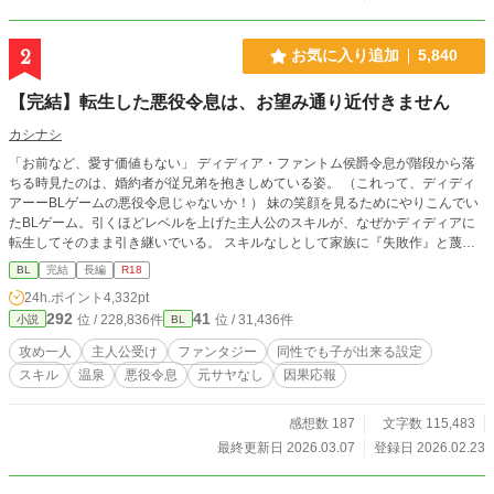
2
お気に入り追加
5,840
【完結】転生した悪役令息は、お望み通り近付きません
カシナシ
「お前など、愛す価値もない」 ディディア・ファントム侯爵令息が階段から落
ちる時見たのは、婚約者が従兄弟を抱きしめている姿。 （これって、ディディ
アーーBLゲームの悪役令息じゃないか！） 妹の笑顔を見るためにやりこんでい
たBLゲーム。引くほどレベルを上げた主人公のスキルが、なぜかディディアに
転生してそのまま引き継いでいる。 スキルなしとして家族に『失敗作』と蔑ま
れていたのは、そのスキルのレベルが高すぎたかららしい。 スキルと自分を取
BL
完結
長編
R18
り戻したディディアは、婚約者を追いかけまわすのを辞め、自立に向けて淡々と
24h.ポイント
4,332pt
準備をする。 もちろん元婚約者と従兄弟には近付かないので、絡んでこないで
292
41
位 / 228,836件
位 / 31,436件
小説
BL
いただけます？ 十万文字程度。 3/7 完結しました！ ※主人公：マイペース美人
受け ※女性向けHOTランキング1位、ありがとうございました。完結までの12
攻め一人
主人公受け
ファンタジー
同性でも子が出来る設定
日間に渡り、ほとんど2〜5位と食い込めた作品となりました！あああありがと
スキル
温泉
悪役令息
元サヤなし
因果応報
うございます……！｡ﾟ(ﾟ´Д`ﾟ)ﾟ｡ たくさんの閲覧、イイね、エール、感想は、作
者の血肉になります……！(o´ω`o)ありがとうございます！(●′ω`人′ω`●)
感想数 187
文字数 115,483
最終更新日 2026.03.07
登録日 2026.02.23