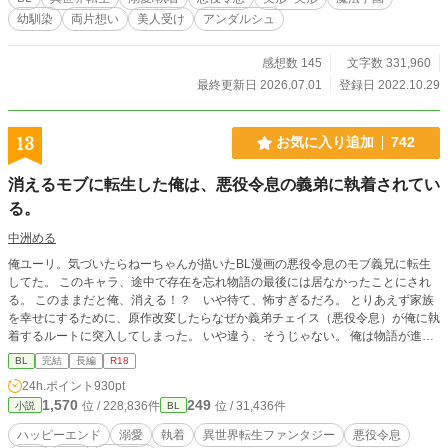
外編＊がございます。 総受け設定のキャラだというだけで、
幼馴染
両片想い
美人受け
アンダルシュ
総受けではありません。CPは固定。 自分好みに育っちゃった
悪役とのラブコメになります。
感想数 145
文字数 331,960
最終更新日 2026.07.01
登録日 2022.10.29
13
お気に入り追加
742
消えるモブに転生した俺は、悪役令息の義弟に執着されてい
る。
中洲める
俺ユーリ。気づいたらねーちゃんが描いたBL漫画の悪役令息のモブ義兄に転生
してた。 このキャラ、途中で存在を忘れ物語の最後には居なかったことにされ
る。 このままだと俺、消える！？ いや待て、怖すぎるだろ。 とりあえず家族
を幸せにするために、原作改変したらなぜか義弟チェイス（悪役令息）が俺に執
着するルートに突入してしまった。 いや違う、そうじゃない。 俺は物語が進む
につれてだんだん存在が薄くなってきてるっぽい。詰んでない？ そんな中、
BL
完結
長編
R18
「僕なら義兄さまを繋ぎ止められる」とか言い出したチェイス。頼もしいけど、
24h.ポイント
930pt
なんか解決方法が不穏なんだが！？ 悪役令息とモブがＢＬなんて聞いてない！
1,570
249
位 / 228,836件
位 / 31,436件
小説
BL
消えたくないけど恋愛フラグはいらないよ！？ １日１～２話くらいを目安に投
稿。 最終話までかき上げてからの投稿になるので完結は確約です。 途中ダーク
ハッピーエンド
溺愛
執着
異世界転生ファンタジー
悪役令息
な空気かもしれませんが、ハピエンです。 Rには＊がついています。 ムーンラ