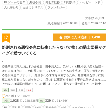
約まで――。 【毎日20時更新。本編31話＋番外編で完結】 ※R18は後半に少々
BLゲームの世界
悪役令息
異世界転移
料理男子
ハッピーエンド
程度です（サブタイトルに✴︎マークをつけてあります） ※ムーンライトノベル
入れ替わり
たまにシリアス
ファンタジー
ズでも掲載中
文字数 70,159
最終更新日 2026.08.08
登録日 2026.07.10
17
お気に入り追加
1,490
処刑される悪役令息に転生したらなぜか推しの騎士団長がグ
イグイ近づいてくる
J
交通事故で死んだはずの会社員・田中悠人は、気がつくとBL小説『恋と陰謀～
はじまりは夜に～』の世界に転生していた。 しかも転生先は、原作で処刑され
る悪役令息エリオット。 処刑される未来を回避するため、原作知識を頼りに慎
重に立ち回るつもりだったのに、気づけば王宮を揺るがす事件に巻き込まれ……
その先には隣国の影が？ さらに困ったことに、原作で一番の推しだった騎士団
長ガイウスがやたらと距離を詰めてきて……？ 平穏に生きたい元悪役令息と、
BL
完結
長編
R18
過保護な騎士団長がじれじれ距離を縮めるまで。 ガイウス（騎士団長）×エリオ
24h.ポイント
752pt
ット（元悪役令息） 基本的には二人の関係が主軸ですが、エリオットに関わる
1,928
329
位 / 228,836件
位 / 31,436件
小説
BL
中で変わってく、周りの人間模様も描いているため、群像劇的な要素ありです。
どこか孤独な人たちが人との関わりの中で、それぞれ自分の居場所を見つけてい
BL
異世界
溺愛
執着
悪役令息
転生
ハッピーエンド