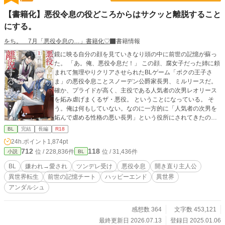
小説大賞をいただきました。応援してくださった皆様、本当
【書籍化】悪役令息の役どころからはサクッと離脱すること
にありがとうございました。(2024年11月に書籍化しました)
にする。
をち。 7月「悪役令息の…」書籍化♡
書籍情報
鏡に映る自分の顔を見ていきなり頭の中に前世の記憶が蘇っ
た。 「あ。俺、悪役令息だ！」 この顔、腐女子だった姉に頼
まれて無理やりクリアさせられたBLゲーム「ボクの王子さ
ま」の悪役令息ことスノーデン公爵家長男、ミルリースだ。
確か、プライドが高く、主役である人気者の次男レオリース
を妬み虐げまくるザ・悪役。 ということになっている。 そ
う。俺は何もしていない。なのに一方的に「人気者の次男を
妬んで虐める性格の悪い長男」という役所にされてきたの
だ。 いかんせん俺はクールな美少年すぎた。 伶俐な美貌と目
BL
完結
長編
R18
の下のクマのせいで、黙っているだけで近寄りがたく見えて
24h.ポイント
1,874pt
しまう。疲れてため息を吐けば「気だるい怠惰な空気を滲ま
712
118
位 / 228,836件
位 / 31,436件
小説
BL
せ」ているように見え「何を思うのか、その瞳を忌々しげに
燻らせていた」となるわけだ。 何をしても妬まれる。 成績が
BL
嫌われ→愛され
ツンデレ受け
悪役令息
開き直り主人公
上がった弟に「お前も頑張ったな」と微笑みかけただけで
異世界転生
前世の記憶チート
ハッピーエンド
異世界
「首席だからと弟を見下し、蔑むような笑みを口元に浮かべ
アンダルシュ
た」と言われた。さすがにその日は夜ベッドでこっそり泣い
た。 成績だって学年トップを維持してる。なのに「公爵家の
権力を利用して裏から手を回し成績を操作している」と思わ
感想数 364
文字数 453,121
れている。 なんでなんだ！なんなら寝る間も惜しんで頑張っ
最終更新日 2026.07.13
登録日 2025.01.06