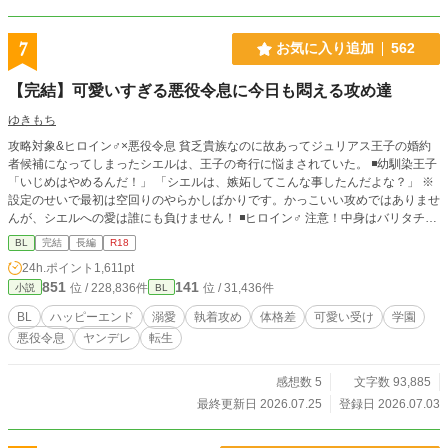
ているのに！ こんな感じで全てが「悪役ムーブ」に変換され
てしまう。 弟が可愛らしいタイプで人懐こい愛されキャラな
のもまた俺を悪役に見せるのに一役かっていた。 このままい
7
お気に入り追加
562
ったら主人公を虐げた冷酷な兄として断罪され、僻地で無念
の死を遂げることになる。 おかしいだろうが！ そのどれもこ
【完結】可愛いすぎる悪役令息に今日も悶える攻め達
れも俺が「悪役令息」だから。 そういう役回りだから。 俺の
心は折れた。 これまでは皆に誤解され遠巻きにされてきた。
ゆきもち
親には「可愛げがない」と言われ、弟は何をしても褒めて可
攻略対象&ヒロイン♂×悪役令息 貧乏貴族なのに故あってジュリアス王子の婚約
愛がるくせに、俺は主席になろうが「長男なのだから当たり
者候補になってしまったシエルは、王子の奇行に悩まされていた。 ◾️幼馴染王子
前」。 それでも「頑張っていたらいつか分かってくれる」と
「いじめはやめるんだ！」 「シエルは、嫉妬してこんな事したんだよな？」 ※
不平不満もいわずに我慢してきた。 だが、何をしたって「悪
設定のせいで最初は空回りのやらかしばかりです。かっこいい攻めではありませ
役令息」なら意味なんてない。 どうせ悪役にされるのなら、
んが、シエルへの愛は誰にも負けません！ ◾️ヒロイン♂ 注意！中身はバリタチ
いっそ好き勝手に生きてやろう。 悪役上等！これからは我慢
「セックスはスポーツだよ♪」 ◾️過保護な従者 「お前は俺がいないと、何にも出
なんてしない。 家の為だとか長男だとか知ったことか！ こん
BL
完結
長編
R18
来ないんだから」 ◾️弟（転生者） 「ーー 兄さんは僕が幸せにする！」 ◾️騎士団
な家、レオリースにくれてやる！ 俺は俺で独立して裕福な平
24h.ポイント
1,611pt
長の息子 「俺は貴方の守護騎士です」 果たしてシエルは幸せになる事が出来
民として生きる。 幸い前世の知識も思い出したから、生活能
851
141
位 / 228,836件
位 / 31,436件
小説
BL
るのか……？ ★最終的には、やらかし王子とハッピーエンド予定です。 注意！
力はあると思う。平民暮らしもなんの問題もない。 前世の知
がっつり本番はありませんが、随所に、匂わせ、エロが絡むシーン、攻めが変
識を活かし、自分の道は自分で切り開くのだ。 ※※※※※※
BL
ハッピーエンド
溺愛
執着攻め
体格差
可愛い受け
学園
態になるシーンがあります。 ちょこちょこ出てくるので、話のタイトルに※は
※※ お陰様で、7月にアルファポリス様よりアンダルシュノ
悪役令息
ヤンデレ
転生
つけてません。 いつでも何でもウェルカムな方、どうぞ宜しくお願いします。
ベルズｂにて書籍化していただくこととなりました♡ ありが
後で気づいてサイレント修正する場合があります。
とうございますううう！！ イイネやコメントおまちしており
ます♡
感想数 5
文字数 93,885
最終更新日 2026.07.25
登録日 2026.07.03