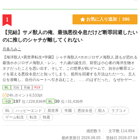
1
お気に入り追加
386
【完結】サメ獣人の俺、最強悪役令息だけど断罪回避したい
のに推しのシャチが離してくれない
月条ろみこ
【海洋獣人×異世界転生×学園】シャチ海獣人×ホホジロザメ海獣人 誰もが恐れる
最強ホホジロザメ海獣人・レン。 十八歳の誕生日、前世は小心者の海洋生物オ
タクだったことを思い出す。そして、この世界がBLゲームで、自分が断罪エン
ドを迎える悪役令息だと知ってしまう。 処刑を回避する方法はただ一つ。 主人
公を攻略し、自分のルートへ引き込むこと。 ……のはずだった。 なぜかゲーム
には存在しないはずのシャチの海獣人が現れ、主人公との攻略ルートをことごと
BL
完結
長編
R18
く邪魔してくる。 しかも、その執着の矛先は――なぜか俺!? バトルあり、笑い
24h.ポイント
6,533pt
あり、キュンあり！ 最強なのに小心者なホホジロザメが、推しのシャチに振り
197
30
位 / 228,836件
位 / 31,436件
小説
BL
回される学園ラブコメBL！ 🚫無断転載・AI学習禁止 終盤に性的描写が入る予定
ですので、R18としています。 ※がつく話には性描写があります。 本作はfujos
BL
ハッピーエンド
異世界
学園
悪役令息
獣人
ラブコメ
sy小説大賞にエントリー中です。少しでも面白いと思っていただけましたら、投
ゲーム転生
転生
執着
票して応援してくだされば幸いです。
感想数 5
文字数 114,954
最終更新日 2026.08.05
登録日 2026.07.04