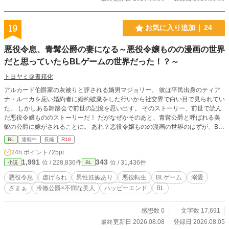
19
お気に入り追加
24
悪役令息、青髯公爵の妻になる～悪役令嬢ものの漫画の世界
だと思っていたらBLゲームの世界だった！？～
トヨヤミ＠書籍化
アルカード伯爵家の灰被りと評される嫡男マジョリー。 彼は平民出身のティア
ナ・ルーカを庇い婚約者に婚約破棄をした行いから社交界で白い目で見られてい
た。 しかしある舞踏会で前世の記憶を思い出す。 そのストーリー、前世で読ん
だ悪役令嬢もののストーリーだ！ だがなぜかそのあと、青髯公爵と呼ばれる美
貌の公爵に嫁がされることに。 あれ？悪役令嬢ものの漫画の世界のはずが、BL
ゲームの世界になってる？ 十人の妻を殺して来た青髯公爵に嫁ぐことになった
BL
連載中
長編
R18
マジョリーだが、出会った公爵は不器用な優しさを持つ人で……。※最終話まで
24h.ポイント
725pt
毎日更新予定です。
1,991
343
位 / 228,836件
位 / 31,436件
小説
BL
悪役令息
虐げられ
男性妊娠あり
悪役転生
BLゲーム
溺愛
ざまぁ
冷徹公爵×不憫な美人
ハッピーエンド
BL
感想数 0
文字数 17,691
最終更新日 2026.08.08
登録日 2026.08.05