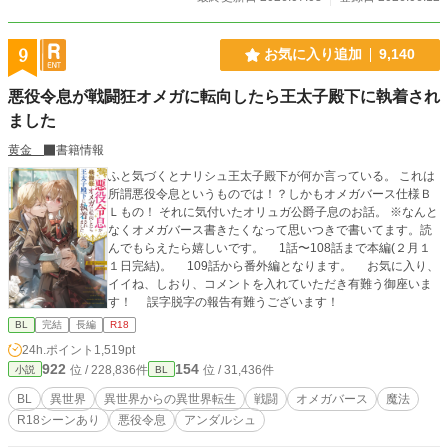
9
お気に入り追加
9,140
悪役令息が戦闘狂オメガに転向したら王太子殿下に執着され
ました
黄金
書籍情報
ふと気づくとナリシュ王太子殿下が何か言っている。 これは
所謂悪役令息というものでは！？しかもオメガバース仕様Ｂ
Ｌもの！ それに気付いたオリュガ公爵子息のお話。 ※なんと
なくオメガバース書きたくなって思いつきで書いてます。読
んでもらえたら嬉しいです。 1話〜108話まで本編(２月１
１日完結)。 109話から番外編となります。 お気に入り、
イイね、しおり、コメントを入れていただき有難う御座いま
す！ 誤字脱字の報告有難うございます！
BL
完結
長編
R18
24h.ポイント
1,519pt
922
154
位 / 228,836件
位 / 31,436件
小説
BL
BL
異世界
異世界からの異世界転生
戦闘
オメガバース
魔法
R18シーンあり
悪役令息
アンダルシュ