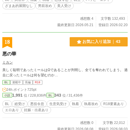
きます。 ガイウスはスパダリですが、かなり執着強めで面倒です。二人の関係
ざまあ的展開なし
男前攻め
美人受け
はハッピーエンドですが、世界観はサスペンス要素ありで不穏。 Rの話は「※」
をつけています、苦手な人は読み飛ばしてください。 5/21完結
感想数 4
文字数 132,493
最終更新日 2026.05.21
登録日 2026.02.20
18
お気に入り追加
43
悪の華
ミカン
美しく聡明であったミールはΩであることが判明し、全てを奪われてしまう。 過
去に戻ったミールは何を望むのか…
BL
連載中
長編
R18
24h.ポイント
725pt
1,991
343
位 / 228,836件
位 / 31,436件
小説
BL
BL
総受け
悪役令息
生意気受け
執着
執着攻め
R18要素あり
エロあり
妊娠・出産あり
感想数 0
文字数 22,012
最終更新日 2026.08.08
登録日 2026.08.03