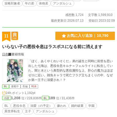
攻略対象者
年の差
体格差
アンダルシュ
感想数 1,724
文字数 1,599,910
最終更新日 2026.07.13
登録日 2023.02.09
11
お気に入り追加
10,790
いらない子の悪役令息はラスボスになる前に消えます
日色
書籍情報
「ぼく、あくやくれいそくだ」弟の誕生と同時に前世を思い
出した七海は、悪役令息キルナ＝フェルライトに転生してい
た。闇と水という典型的な悪役属性な上、肝心の魔力はほぼ
ゼロに近い。雑魚キャラで死亡フラグ立ちまくりの中、なぜ
か第一王子に溺愛され！？
BL
連載中
長編
R18
24h.ポイント
1,192pt
1,208
189
位 / 228,836件
位 / 31,436件
小説
BL
BL
悪役令息
溺愛（の予定）
嫌われ
婚約破棄
学園
異世界転生
王子
アンダルシュ