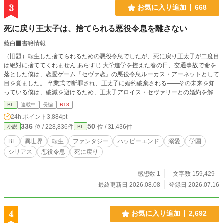
3
お気に入り追加
668
死に戻り王太子は、捨てられる悪役令息を離さない
藍白
書籍情報
（旧題）転生した捨てられるための悪役令息でしたが、死に戻り王太子が二度目
は絶対に捨ててくれません あらすじ 大学進学を控えた春の日、交通事故で命を
落とした僕は、恋愛ゲーム『セヴァ恋』の悪役令息ルーカス・アーネットとして
目を覚ました。 卒業式で断罪され、王太子に婚約破棄される――その未来を知
っている僕は、破滅を避けるため、王太子アロイス・セヴァリーとの婚約を解消
しようと決めた。 けれど、ゲームでは僕を断罪するはずだった王太子アロイス
BL
連載中
長編
R18
は、なぜか僕を手放そうとしない。 「俺は、君を手放す気はない」 そう告げる
24h.ポイント
3,884pt
彼は、まるで一度すべてを失った人のような目で僕を見る。 さらに、ゲームで
336
50
位 / 228,836件
位 / 31,436件
小説
BL
は敵だったはずのヒロインや攻略対象たちまで、誰もシナリオどおりに動かな
い。 戸惑いながら過ごす日々の中で、僕は少しずつ気づいていく。 ゲームで知
BL
異世界
転生
ファンタジー
ハッピーエンド
溺愛
学園
っている悪役令息ルーカスと、僕の中に残る本当のルーカスは、まったく違う人
シリアス
悪役令息
死に戻り
物なのではないか、と。 でも、卒業式は、確実に近づいてくる。 捨てられるた
めだけに育てられた悪役令息と、一度失った婚約者を今度こそ守り抜こうとする
死に戻り王太子。 二人が二度目の人生で選ぶ、本当の未来とは――
感想数 1
文字数 159,429
最終更新日 2026.08.08
登録日 2026.07.16
4
お気に入り追加
2,692