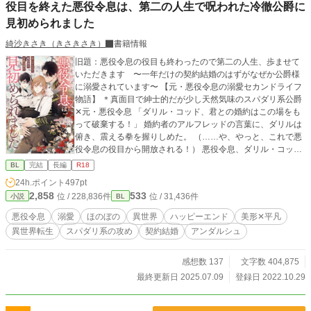
役目を終えた悪役令息は、第二の人生で呪われた冷徹公爵に
見初められました
綺沙きさき（きさきさき）
書籍情報
旧題：悪役令息の役目も終わったので第二の人生、歩ませて
いただきます 〜一年だけの契約結婚のはずがなぜか公爵様
に溺愛されています〜 【元・悪役令息の溺愛セカンドライフ
物語】 ＊真面目で紳士的だが少し天然気味のスパダリ系公爵
✕元・悪役令息 「ダリル・コッド、君との婚約はこの場をも
って破棄する！」 婚約者のアルフレッドの言葉に、ダリルは
俯き、震える拳を握りしめた。 （……や、やっと、これで悪
役令息の役目から開放される！） 悪役令息、ダリル・コッド
は知っている。 この世界が、妹の書いたBL小説の世界だ
BL
完結
長編
R18
と……――。 ダリルには前世の記憶があり、自分がBL小説
24h.ポイント
497pt
『薔薇色の君』に登場する悪役令息だということも理解して
2,858
533
位 / 228,836件
位 / 31,436件
小説
BL
いる。 最初は悪役令息の言動に抵抗があり、穏便に婚約破棄
の流れに持っていけないか奮闘していたダリルだが、物語と
悪役令息
溺愛
ほのぼの
異世界
ハッピーエンド
美形✕平凡
違った行動をする度に過去に飛ばされやり直しを強いられて
異世界転生
スパダリ系の攻め
契約結婚
アンダルシュ
しまう。 そのやり直しで弟を巻き込んでしまい彼を死なせて
しまったダリルは、心を鬼にして悪役令息の役目をやり通す
ことを決めた。 そしてついに、婚約者のアルフレッドから婚
感想数 137
文字数 404,875
約破棄を言い渡された……――。 （もうこれからは小説の展
最終更新日 2025.07.09
登録日 2022.10.29
開なんか気にしないで自由に生きれるんだ……！） 学園追放
＆勘当され、晴れて自由の身となったダリルは、高額な給金