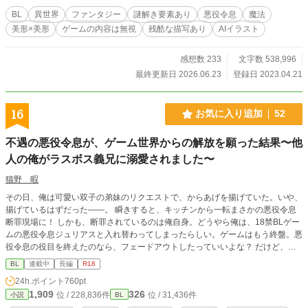
が……？ ※☆はR描写になります ※他サイトにて重複掲載あ
BL
異世界
ファンタジー
謎解き要素あり
悪役令息
魔法
り
美形×美形
ゲームの内容は無視
残酷な描写あり
AIイラスト
感想数 233
文字数 538,996
最終更新日 2026.06.23
登録日 2023.04.21
16
お気に入り追加
52
不遇の悪役令息が、ゲーム世界からの解放を願った結果〜他
人の俺がラスボス義兄に溺愛されました〜
猫野 暇
その日、俺は可愛い双子の弟妹のリクエストで、からあげを揚げていた。いや、
揚げているはずだった――。 瞬きすると、キッチンから一転まさかの悪役令息
断罪現場に！ しかも、断罪されているのは俺自身。どうやら俺は、18禁BLゲー
ムの悪役令息ジュリアスと入れ替わってしまったらしい。ゲームはもう終盤。悪
役令息の役目を終えたのなら、フェードアウトしたっていいよな？ だけど、公
爵邸に行ってみたら、本当のジュリアスについて知ることになったんだ。 誰だ
BL
連載中
長編
R18
よ、こんな世界をつくった奴は！ 怒りで爆誕してしまった魔王……じゃなく
24h.ポイント
760pt
て、美丈夫の公爵（ジュリアス兄）と一緒に真相を探ることに。 異世界の距離
1,909
326
位 / 228,836件
位 / 31,436件
小説
BL
感に戸惑いつつも、その生活に慣れていく。ジュリアスを守るために、新たな婚