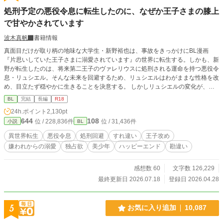
処刑予定の悪役令息に転生したのに、なぜか王子さまの膝上
で甘やかされています
波木真帆
書籍情報
真面目だけが取り柄の地味な大学生・新野裕也は、事故をきっかけにBL漫画
『片思いしていた王子さまに溺愛されています』の世界に転生する。しかも、新
野が転生したのは、将来第二王子のヴァレリウスに処刑される運命を持つ悪役令
息・リュシエル。そんな未来を回避するため、リュシエルはわがままな性格を改
め、目立たず穏やかに生きることを決意する。 しかしリュシエルの変化が、嫌
われていたはずの第二王子ヴァレリウスの関心を引いてしまう。関わらないよう
BL
完結
長編
R18
に、と願っていたはずなのに、なぜか少しずつ関係を変わっていって…… 処刑
24h.ポイント
2,130pt
エンド回避を目指す転生令息と、彼に惹かれていく王子のすれ違いから始まるハ
644
108
位 / 228,836件
位 / 31,436件
小説
BL
ッピーエンドなお話です。 R18には※つけます。
異世界転生
悪役令息
処刑回避
すれ違い
王子攻め
嫌われからの溺愛
独占欲
美少年
ハッピーエンド
勘違い
感想数 60
文字数 126,229
最終更新日 2026.07.18
登録日 2026.04.28
5
お気に入り追加
10,087