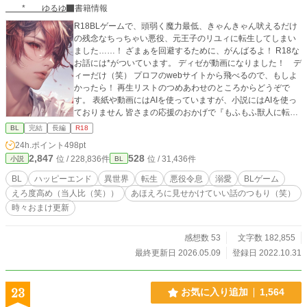
* ゆるゆ
書籍情報
R18BLゲームで、頭弱く魔力最低、きゃんきゃん吠えるだけ
の残念なちっちゃい悪役、元王子のリユィに転生してしまい
ました……！ ざまぁを回避するために、がんばるよ！ R18な
お話には*がついています。 ディゼが動画になりました！ デ
ィーだけ（笑） プロフのwebサイトから飛べるので、もしよ
かったら！ 再生リストのつめあわせのところからどうぞで
す。 表紙や動画にはAIを使っていますが、小説にはAIを使っ
ておりません 皆さまの応援のおかげで『もふもふ獣人に転生
したら、最愛の推しに溺愛されています』書籍化、心から、
BL
完結
長編
R18
ありがとうございます！
24h.ポイント
498pt
2,847
528
位 / 228,836件
位 / 31,436件
小説
BL
BL
ハッピーエンド
異世界
転生
悪役令息
溺愛
BLゲーム
えろ度高め（当人比（笑））
あほえろに見せかけていい話のつもり（笑）
時々おまけ更新
感想数 53
文字数 182,855
最終更新日 2026.05.09
登録日 2022.10.31
23
お気に入り追加
1,564