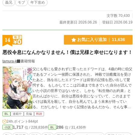
義兄
モブ
年下攻め
イトにも同時掲載中。 ※転載・AI取り込み禁止※
文字数 70,430
最終更新日 2026.06.26
登録日 2026.06.19
14
お気に入り追加
11,636
悪役令息になんかなりません！僕は兄様と幸せになります！
tamura-k
書籍情報
父にも母にも愛されずに育ったエドワードは、4歳の時に伯父
であるフィンレー侯爵に保護された。 神殿で治癒魔法を受け
たあと、熱を出したエドワードは前世の記憶を思い出して驚
愕する。 もしかしてここは21歳まで生きていた自分が読んで
いた小説の世界ではないかと。 しかも「転生物のお約束」と
言わんばかりに、自分は悪役令息になっていて、このままで
いけば義兄を殺して、自分も死んでしまう未来が待ってい
る。 だがしかし！せっかく記憶があるんだから、そんな事は
絶対にしない！ だって僕は小説でも漫画でも、兄様が大好き
BL
連載中
長編
R18
だったんだから！ あれ、でも待って、え？ちょっと？？？ 義
24h.ポイント
844pt
兄大好き弟と義弟大好き兄が、運命に立ち向かう。 R指定要
1,717
286
位 / 228,836件
位 / 31,436件
小説
BL
素は後半です。＊つけるようにします。 2023.1 書籍化♪ 2
025.8に５巻が発売。 2023.3に本編は完結しましたが、番外