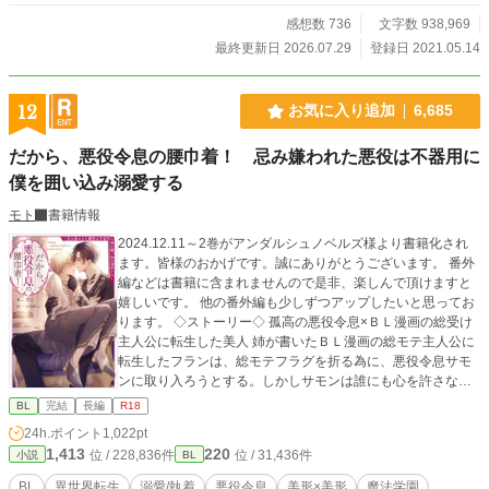
感想数 736
文字数 938,969
最終更新日 2026.07.29
登録日 2021.05.14
12
お気に入り追加
6,685
だから、悪役令息の腰巾着！ 忌み嫌われた悪役は不器用に
僕を囲い込み溺愛する
モト
書籍情報
2024.12.11～2巻がアンダルシュノベルズ様より書籍化され
ます。皆様のおかげです。誠にありがとうございます。 番外
編などは書籍に含まれませんので是非、楽しんで頂けますと
嬉しいです。 他の番外編も少しずつアップしたいと思ってお
ります。 ◇ストーリー◇ 孤高の悪役令息×ＢＬ漫画の総受け
主人公に転生した美人 姉が書いたＢＬ漫画の総モテ主人公に
転生したフランは、総モテフラグを折る為に、悪役令息サモ
ンに取り入ろうとする。しかしサモンは誰にも心を許さない
一匹狼。周囲の人から怖がられ悪鬼と呼ばれる存在。 そんな
BL
完結
長編
R18
サモンに寄り添い、フランはサモンの悪役フラグも折ろうと
24h.ポイント
1,022pt
決意する──。 互いに信頼関係を築いて、サモンの腰巾着と
1,413
220
位 / 228,836件
位 / 31,436件
小説
BL
なったフランだが、ある変化が……。どんどんサモンが過保
護になって──！？ ・書籍化部分では、web未公開その後の番
BL
異世界転生
溺愛/執着
悪役令息
美形×美形
魔法学園