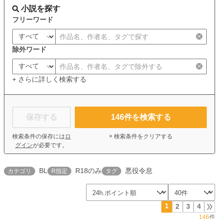
小説を探す
フリーワード
除外ワード
+ さらに詳しく検索する
保存する
146
件を検索する
検索条件の保存には
ロ
× 検索条件をクリアする
グイン
が必要です。
BL
R18のみ
悪役令息
カテゴリ
R指定
タグ
1
2
3
4
146
件