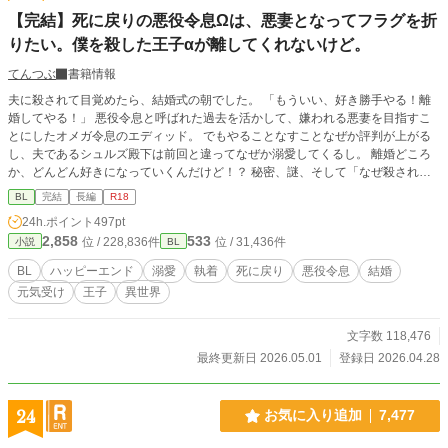
【完結】死に戻りの悪役令息Ωは、悪妻となってフラグを折
りたい。僕を殺した王子αが離してくれないけど。
てんつぶ
書籍情報
夫に殺されて目覚めたら、結婚式の朝でした。 「もういい、好き勝手やる！離
婚してやる！」 悪役令息と呼ばれた過去を活かして、嫌われる悪妻を目指すこ
とにしたオメガ令息のエディッド。 でもやることなすことなぜか評判が上がる
し、夫であるシュルズ殿下は前回と違ってなぜか溺愛してくるし。 離婚どころ
か、どんどん好きになっていくんだけど！？ 秘密、謎、そして「なぜ殺された
のか」という問いの答えとは。 笑えて泣けてドキドキする、死に戻り×勘違い溺
BL
完結
長編
R18
愛BL。 悪妻活動、始めます！ お気に入り登録してもらえたら嬉しいです！
24h.ポイント
497pt
2,858
533
位 / 228,836件
位 / 31,436件
小説
BL
BL
ハッピーエンド
溺愛
執着
死に戻り
悪役令息
結婚
元気受け
王子
異世界
文字数 118,476
最終更新日 2026.05.01
登録日 2026.04.28
24
お気に入り追加
7,477