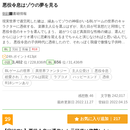
悪役令息はゾウの夢を見る
朝顔
書籍情報
現実世界で過労死した健は、縁あってゾウの神様がいるBLゲームの世界のキャ
ラクターに憑依する。 楽勝主人公を選ぶはずが、見た目が可哀想だと同情して
悪役令息のキャラを選んでしまう。 超がつくほど真面目な性格の健は、選んだ
からにはシナリオ通りに悲劇を迎えるまでちゃんと演じなければと思い込んでし
まう。 悪役令息の子供時代に憑依したので、それっぽく我儘で傲慢な子供時代
を胃痛を抱えながら、必死に演じていた。 そんな中、ついに因縁の主人公が登
BL
完結
長編
R18
場したので悪役として接するのだが、主人公は予想を超える人物だった。 嫌わ
24h.ポイント
413pt
れようとしているのに、全然嫌ってくれなくてむしろどんどん懐いてしまう。
3,402
656
位 / 228,836件
位 / 31,436件
小説
BL
しかも儚げ美人主人公に成長するはずなのに、なぜか正反対に逞しく成長してし
まい……。 なんとかシナリオ通りに軌道修正しようと奮闘するのだが思いもよ
BLゲームの世界
異世界ファンタジー
主人公受け
悪役令息
らぬ方向に……。 嫌われ者の悪役令息なのに、他のキャラ達とも仲良くなって
総愛され
カップルは固定
ラブコメ
ハッピーエンド
憑依
しまう。 健は新しい世界で幸せを見つけることができるのか。 ※※※ 悪役令息
R18シーンあり
になりきれなかった主人公が総愛されするお話です。 恋愛面では固定カプ。 子
供時代スタートなので、R18シーンは十八歳からなります。 ※他サイトでも同
時連載しております。
感想数 46
文字数 242,017
最終更新日 2022.11.27
登録日 2022.04.15
29
お気に入り追加
217