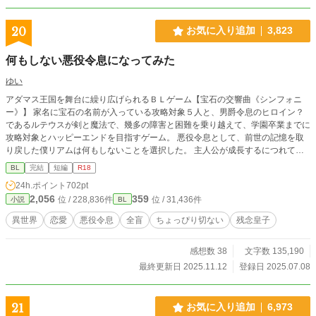
20
お気に入り追加
3,823
何もしない悪役令息になってみた
ゆい
アダマス王国を舞台に繰り広げられるＢＬゲーム【宝石の交響曲《シンフォニ
ー》】 家名に宝石の名前が入っている攻略対象５人と、男爵令息のヒロイン？
であるルテウスが剣と魔法で、幾多の障害と困難を乗り越えて、学園卒業までに
攻略対象とハッピーエンドを目指すゲーム。 悪役令息として、前世の記憶を取
り戻した僕リアムは何もしないことを選択した。 主人公が成長するにつれて、
一人称が『僕』から『私』に変わっていきます。 またしても突発的な思いつき
BL
完結
短編
R18
による投稿です。 楽しくお読みいただけたら嬉しいです。 誤字脱字等で文章を
24h.ポイント
702pt
突然改稿するかもです。誤字脱字のご報告をいただけるとありがたいです。 202
2,056
359
位 / 228,836件
位 / 31,436件
小説
BL
5.7.31 本編完結しました。 2025.8.2 番外編完結しました。 2025.8.4 加筆修正
しました。 2025.11.7 番外編追加しました。 2025.11.12 番外編追加分完結しま
異世界
恋愛
悪役令息
全盲
ちょっぴり切ない
残念皇子
した。 第13回ＢＬ大賞で奨励賞を賜りました。お読みくださった方、投票して
くださった方、本当に、本当にありがとうございます。 2026.1.11 ムーンライ
感想数 38
文字数 135,190
トノベル様に投稿しました。細かい箇所は改稿しているので、アルファポリスと
は多少内容が変わっています。
最終更新日 2025.11.12
登録日 2025.07.08
21
お気に入り追加
6,973