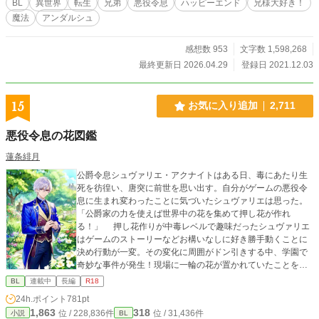
BL
異世界
転生
兄弟
悪役令息
ハッピーエンド
兄様大好き！
編を続けていく予定です💕 続編『悪役令息にならなかったの
魔法
アンダルシュ
で、僕は兄様と幸せになりました！』も本編は完結しました
が、色々なカップリングの話を書いています。
感想数 953
文字数 1,598,268
最終更新日 2026.04.29
登録日 2021.12.03
15
お気に入り追加
2,711
悪役令息の花図鑑
蓮条緋月
公爵令息シュヴァリエ・アクナイトはある日、毒にあたり生
死を彷徨い、唐突に前世を思い出す。自分がゲームの悪役令
息に生まれ変わったことに気づいたシュヴァリエは思った。
「公爵家の力を使えば世界中の花を集めて押し花が作れ
る！」 押し花作りが中毒レベルで趣味だったシュヴァリエ
はゲームのストーリーなどお構いなしに好き勝手動くことに
決め行動が一変。その変化に周囲がドン引きする中、学園で
奇妙な事件が発生！現場に一輪の花が置かれていたことを知
ったシュヴァリエはこれがゲームのストーリーであることを
BL
連載中
長編
R18
思い出す。花が関わっているという理由で事件を追うことに
24h.ポイント
781pt
したシュヴァリエは、ゲームの登場人物であり主人公の右腕
1,863
318
位 / 228,836件
位 / 31,436件
小説
BL
となる隣国の留学生アウル・オルニスと行動を共にするのだ