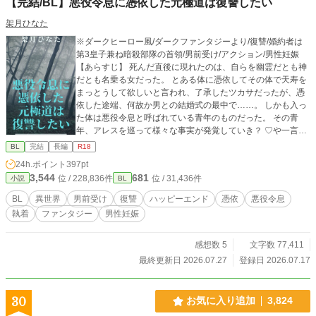
【完結/BL】悪役令息に憑依した元極道は復讐したい
架月ひなた
※ダークヒーロー風/ダークファンタジーより/復讐/婚約者は
第3皇子兼ね暗殺部隊の首領/男前受け/アクション/男性妊娠
【あらすじ】 死んだ直後に現れたのは、自らを幽霊だとも神
だとも名乗る女だった。 とある体に憑依してその体で天寿を
まっとうして欲しいと言われ、了承したツカサだったが、憑
依した途端、何故か男との結婚式の最中で……。 しかも入っ
た体は悪役令息と呼ばれている青年のものだった。 その青
年、アレスを巡って様々な事実が発覚していき？ ♡や一言コ
メ（長文コメも大歓迎🙏✨)で応援していただけると嬉しいで
BL
完結
長編
R18
す🥹
24h.ポイント
397pt
3,544
681
位 / 228,836件
位 / 31,436件
小説
BL
BL
異世界
男前受け
復讐
ハッピーエンド
憑依
悪役令息
執着
ファンタジー
男性妊娠
感想数 5
文字数 77,411
最終更新日 2026.07.27
登録日 2026.07.17
30
お気に入り追加
3,824