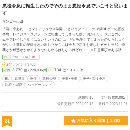
悪役令息に転生したのでそのまま悪役令息でいこうと思いま
す
マンゴー山田
『君に幸あれ！-セントアリュウス学園-』というタイトルの18禁BLゲーの悪役
令息、レイジス・ユアソーンに転生してしまった僕。 おかしい。僕はこのゲー
ムをプレイした覚えはないというのに…。 だが転生してしまったのならしょう
がない！前世の記憶を思い出したからには全力で悪役を楽しむぞー！ 当然、怪
我とか迷惑がかかるようないじわるはしないけどね！ ※注意事項がある話に
※マークを付けました。こちらのマークがある場合は必ず読む前のご注意をお読
BL
完結
長編
R18
みください。 ※小説家になろうさんでも公開しております。 ※小説家になろう
24h.ポイント
376pt
さんにてこちらの作品のTwitterまとめが置いてあります。(Twitterまとめは量が
3,770
734
位 / 228,836件
位 / 31,436件
小説
BL
多いのでこちらでは公開しません)
BL
異世界
転生
悪役令息
美形×美形
王子×悪役令息
執着・溺愛
ハッピーエンド
感想数 15
文字数 830,881
最終更新日 2024.02.13
登録日 2023.11.01
31
お気に入り追加
1,361