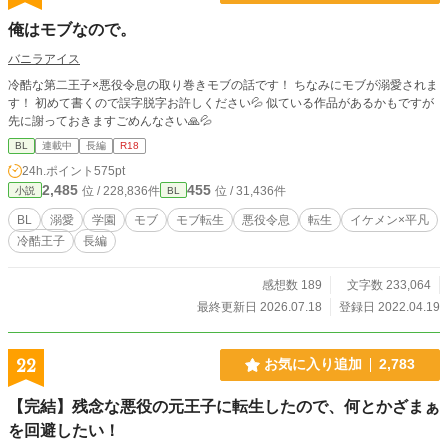
俺はモブなので。
バニラアイス
冷酷な第二王子×悪役令息の取り巻きモブの話です！ ちなみにモブが溺愛されま
す！ 初めて書くので誤字脱字お許しください💦 似ている作品があるかもですが
先に謝っておきますごめんなさい🙏💦
BL
連載中
長編
R18
24h.ポイント
575pt
2,485
455
位 / 228,836件
位 / 31,436件
小説
BL
BL
溺愛
学園
モブ
モブ転生
悪役令息
転生
イケメン×平凡
冷酷王子
長編
感想数 189
文字数 233,064
最終更新日 2026.07.18
登録日 2022.04.19
22
お気に入り追加
2,783
【完結】残念な悪役の元王子に転生したので、何とかざまぁ
を回避したい！