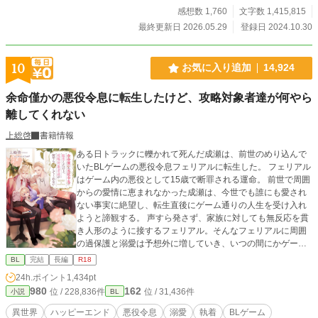
感想数 1,760
文字数 1,415,815
最終更新日 2026.05.29
登録日 2024.10.30
10
お気に入り追加
14,924
余命僅かの悪役令息に転生したけど、攻略対象者達が何やら
離してくれない
上総啓
書籍情報
ある日トラックに轢かれて死んだ成瀬は、前世のめり込んで
いたBLゲームの悪役令息フェリアルに転生した。 フェリアル
はゲーム内の悪役として15歳で断罪される運命。 前世で周囲
からの愛情に恵まれなかった成瀬は、今世でも誰にも愛され
ない事実に絶望し、転生直後にゲーム通りの人生を受け入れ
ようと諦観する。 声すら発さず、家族に対しても無反応を貫
き人形のように接するフェリアル。そんなフェリアルに周囲
の過保護と溺愛は予想外に増していき、いつの間にかゲーム
のシナリオとズレた展開が巻き起こっていく。 気付けば兄達
BL
完結
長編
R18
は勿論、妖艶な魔塔主や最恐の暗殺者、次期大公に皇太子…
24h.ポイント
1,434pt
ゲームの攻略対象者達がフェリアルに執着するようになり…
980
162
位 / 228,836件
位 / 31,436件
小説
BL
――？ 周囲の愛に疎い悪役令息の無自覚総愛されライフ。 ※
最終的に固定カプ
異世界
ハッピーエンド
悪役令息
溺愛
執着
BLゲーム