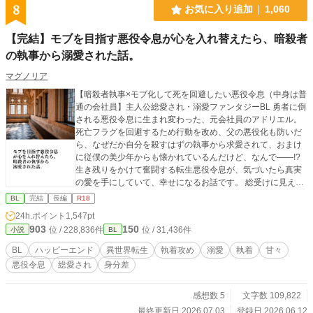
8
お気に入り追加
1,060
【完結】モブを目指す悪役令息が心を入れ替えたら、暗殺者
の執事から溺愛された話。
マグノリア
【暗殺者執事×モブ化して死を回避したい悪役令息（中身は普
通の会社員】主人公総愛され・溺愛ファンタジーBL 勇者に倒
される悪役令息に生まれ変わった、元会社員のアドリエル。
死亡フラグを回避するため行動を改め、父の悪役化も防いだ
ら、なぜだか自分を殺すはずの執事から求愛されて、おまけ
に従僕の美少年からも懐かれているんだけど、なんで――!?
生き残りをかけて奮闘する転生悪役令息が、気づいたら真実
の愛を手にしていて、幸せになるお話です。 総受けに見える
展開が含まれますが、最終的に主人公とくっつくのは執事ひ
BL
完結
長編
R18
とりだけです。 性描写のあるエピソードには（☆）を付けて
24h.ポイント
1,547pt
おります。 アルファポリス様の独占公開・最新作です。 皆様
903
150
位 / 228,836件
位 / 31,436件
小説
BL
に楽しんでいただけたらと願っています。どうぞよろしくお
願いいたします！ ※本編完結済み。今後は、後日談・番外編
BL
ハッピーエンド
異世界転生
執着攻め
溺愛
執着
甘々
を不定期に投稿します。 ※番外編・第一弾としまして、完結
悪役令息
総愛され
身分差
記念SS『プレゼントは僕だった』を更新しました。
感想数 5
文字数 109,822
最終更新日 2026.07.03
登録日 2026.06.12