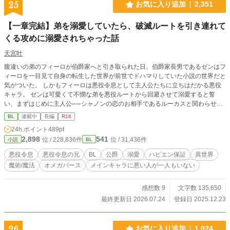
につられ、呪われていると噂されるハウエル公爵家の使用人
25
お気に入り追加
2,351
として働き始める。 そこで、顔の痣のせいで心を閉ざすハウ
エル家令息のカイルに気に入られ、さらには父親――ハウエ
【一章完結】弟を溺愛していたら、破滅ルートを引き連れて
ル公爵家現当主であるカーティスと再婚してほしいとせがま
くる攻めに溺愛されちゃった話
れ、一年だけの契約結婚をすることになったのだが……――
元・悪役令息が第二の人生で公爵様に溺愛されるお話です。
天宮叶
腹違いの弟のフィーロが伯爵家へと引き取られた日、伯爵家長男であるゼンはフ
ィーロを一目見て自身の転生した世界が前世でドハマりしていた小説の世界だと
気がついた。 しかもフィーロは悪役令息として主人公たちに立ちはだかる悪役
キャラ。 ゼンは可愛くて不憫な弟を悪役ルートから回避させて溺愛すると誓
い、まずはじめに主人公──シャノンの恋のお相手であるルーカスと関わらせな
いようにしようと奮闘する。 しかし両親がルーカスとフィーロの婚約話を勝手
BL
連載中
長編
R18
に決めてきた。しかもフィーロはベータだというのにオメガだと偽って婚約させ
24h.ポイント
489pt
られそうになる。 ゼンはその婚約を阻止するべく、伯爵家の使用人として働い
2,898
541
位 / 228,836件
位 / 31,436件
小説
BL
ているシャノンを物語よりも早くルーカスと会わせようと試みる。 しかしなぜ
か、ルーカスがゼンを婚約の相手に指名してきて！？ 弟loveな表向きはクール
悪役令息
悪役令息の兄
BL
公爵
溺愛
ハピエン保証
異世界
受けが、王子系攻めになぜか溺愛されちゃう、ドタバタほのぼのオメガバースB
魔術/魔法
オメガバース
メインキャラに悪い人が一人もいない
Lです シリアスもあります BL人気ランキング・最高2位 ホットランキング・最
高10位 ありがとうございます
感想数 9
文字数 135,650
最終更新日 2026.07.24
登録日 2025.12.23
26
お気に入り追加
1,024