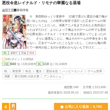
悪役令息レイナルド・リモナの華麗なる退場
遠間千早
書籍情報
※ 第四部ゆっくり更新中 12歳で受けた選定の儀で俺が
思い出したのは、この世界が前世で流行った乙女ゲームの世
界だということだった。深夜アニメ化までされた人気作品だ
ったはずだけど、よりによって俺はそのゲームの中でも悪役
の公爵令息レイナルド・リモナに生まれ変わってしまったの
だ。 さらに最悪なことに、俺はそのゲームの中身を全く知
らない。乙女ゲームやったことなかったし、これから俺の周
りで一体何が起こるのか全然わからないんですけど……。
内容は知らなくとも、一時期SNSでトレンド入りして流れて
BL
連載中
長編
R18
きた不穏なワードは多少なりとも覚えている。 「ダメナルド
24h.ポイント
2,080pt
安定の裏切り」 「約束された末路」 って……怖！ 俺何
660
110
位 / 228,836件
位 / 31,436件
小説
BL
やらかすの！？ せっかく素敵なファンタジーの世界なのに
急に将来が怖い！ 俺は世界の平和と己の平穏のために、公
BL
異世界
転生
魔法
悪役令息
ハッピーエンド
ゲーム世界
爵家の次男としてのほのぼの生活を手にするべく堅実に生き
溺愛
第11回BL小説大賞
アンダルシュ
ようと固く決心した……はずだったのに気が付いたら同級生
の天才魔法使いの秘密をうっかり知ってしまうし、悪魔召喚
を企てる怪しい陰謀にすっかり巻き込まれてるんですけ
感想数 546
文字数 1,523,908
ど？！ 無事約束された末路まで一直線の予感！？ いやい
最終更新日 2026.06.10
登録日 2023.07.08
や俺は退場させてもらいますから。何がなんでもシナリオか
ら途中退場して世界も平和で俺も平和なハッピーエンドをこ
の手で掴むんだ……！ 悪役になりたくない公爵令息がジタ
6
お気に入り追加
6,786
バタする物語。(徐々にBLです。ご注意ください) 第11回BL