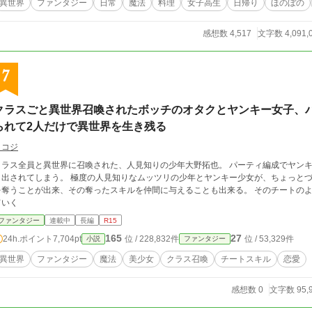
異世界
ファンタジー
日常
魔法
料理
女子高生
日帰り
ほのぼの
感想数 4,517
文字数 4,091,
7
クラスごと異世界召喚されたボッチのオタクとヤンキー女子、
られて2人だけで異世界を生き残る
ミコジ
クラス全員と異世界に召喚された、人見知りの少年大野拓也。 パーティ編成でヤンキ
り出されてしまう。 極度の人見知りなムッツリの少年とヤンキー少女が、ちょっとづ
を奪うことが出来、その奪ったスキルを仲間に与えることも出来る。 そのチートの
ていく
ファンタジー
連載中
長編
R15
165
27
24h.ポイント
7,704pt
位 / 228,832件
位 / 53,329件
小説
ファンタジー
異世界
ファンタジー
魔法
美少女
クラス召喚
チートスキル
恋愛
感想数 0
文字数 95,