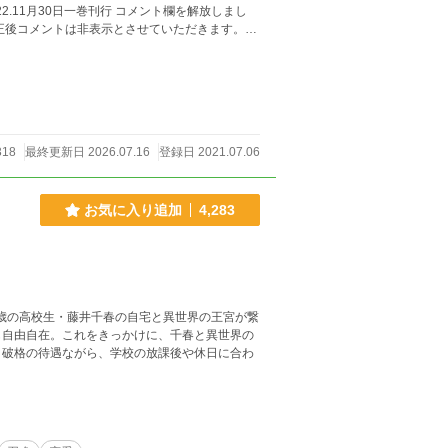
正後コメントは非表示とさせていただきます。ま
つきましては近況
い内容が多いですので、ノーコメントまたは非表示にさせていただきます。 よろしくお願いいたします。
318
最終更新日 2026.07.16
登録日 2021.07.06
お気に入り追加
4,283
7歳の高校生・藤井千春の自宅と異世界の王宮が繋
も自由自在。これをきっかけに、千春と異世界の
う破格の待遇ながら、学校の放課後や休日に合わ