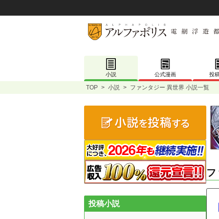
小説
公式漫画
投
TOP
>
小説
>
ファンタジー 異世界 小説一覧
フ
投稿小説