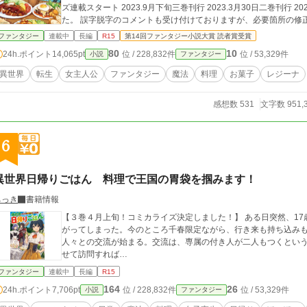
ズ連載スタート 2023.9月下旬三巻刊行 2023.3月30日二巻刊行 2022.11月30日一巻刊行 コメント欄を解放しまし
た。 誤字脱字のコメントも受け付けておりますが、必要箇所の修
た、ストーリーや今後の展開に迫る質問等は返信を控えさせていただきます。 書籍の誤字脱字に
ファンタジー
連載中
長編
R15
第14回ファンタジー小説大賞 読者賞受賞
ボードの『書籍の誤字脱字はここに』にてお願いいたします。 出版社との規約に触れる質問等も基本お答えできな
80
10
24h.ポイント
14,065pt
位 / 228,832件
位 / 53,329件
小説
ファンタジー
異世界
転生
女主人公
ファンタジー
魔法
料理
お菓子
レジーナ
感想数 531
文字数 951,
6
異世界日帰りごはん 料理で王国の胃袋を掴みます！
ちっき
書籍情報
【３巻４月上旬！コミカライズ決定しました！】 ある日突然、1
がってしまった。今のところ千春限定ながら、行き来も持ち込み
人々との交流が始まる。交流は、専属の付き人が二人もつくとい
せて訪問すれば…
ファンタジー
連載中
長編
R15
164
26
24h.ポイント
7,706pt
位 / 228,832件
位 / 53,329件
小説
ファンタジー