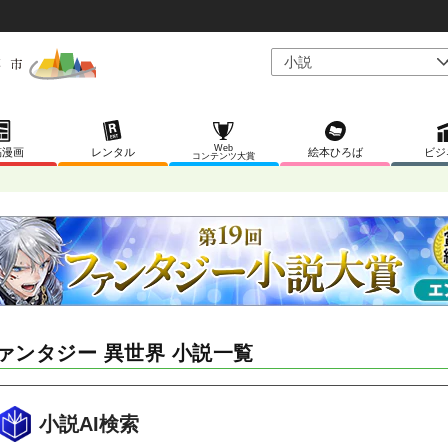
Web
稿漫画
レンタル
絵本ひろば
ビジ
コンテンツ大賞
ァンタジー 異世界 小説一覧
小説AI検索