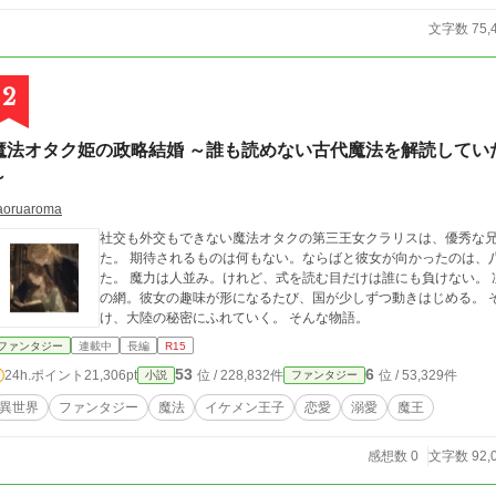
文字数 75,
2
魔法オタク姫の政略結婚 ～誰も読めない古代魔法を解読してい
～
aoruaroma
社交も外交もできない魔法オタクの第三王女クラリスは、優秀な
た。 期待されるものは何もない。ならばと彼女が向かったのは、八百年間誰にも読めなかった古代魔法の書庫だっ
た。 魔力は人並み。けれど、式を読む目だけは誰にも負けない。 凍える騎士を救う暖房具。獣の通り道を暴く追跡
の網。彼女の趣味が形になるたび、国が少しずつ動きはじめる。 そして気づけば、大国の王に溺愛され、国を助
け、大陸の秘密にふれていく。 そんな物語。
ファンタジー
連載中
長編
R15
53
6
24h.ポイント
21,306pt
位 / 228,832件
位 / 53,329件
小説
ファンタジー
異世界
ファンタジー
魔法
イケメン王子
恋愛
溺愛
魔王
感想数 0
文字数 92,