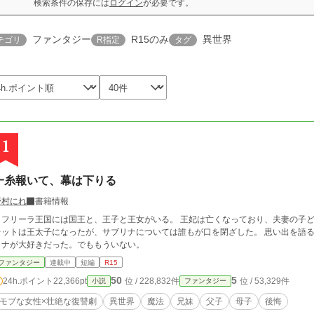
検索条件の保存には
ログイン
が必要です。
ファンタジー
R15のみ
異世界
テゴリ
R指定
タグ
1
一糸報いて、幕は下りる
野村にれ
書籍情報
リーラ王国には国王と、王子と王女がいる。 王妃は亡くなっており、夫妻の子どもはルイレットとサブリナだけであった。 ルイ
ットは王太子になったが、サブリナについては誰もが口を閉ざした。 思い出を語るのはルイレットだけ
リナが大好きだった。でももういない。
ファンタジー
連載中
短編
R15
50
5
24h.ポイント
22,366pt
位 / 228,832件
位 / 53,329件
小説
ファンタジー
モブな女性×壮絶な復讐劇
異世界
魔法
兄妹
父子
母子
後悔