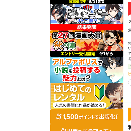
異
俺
てく