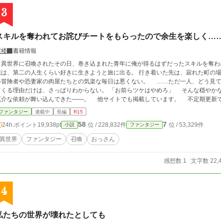
3
スキルを奪われてお詫びチートをもらったので余生を楽しく…
紫楼
書籍情報
世界に召喚されたその日、巻き込まれた青年に俺が得るはずだったスキルを奪われた。 お詫びとしてチートスキル
は、第二の人生くらい好きに生きようと旅に出る。 行き着いた先は、寂れた町の場末の酒場だ。 なぜか客は
い冒険者や恐妻家の肉屋たちとの気楽な毎日は悪くない。 ……ただ一人、どう見て
る理由だけは、さっぱりわからない。 「お前らツケはやめろ」 そんな穏やかな日々を送っていたはずなのに、ある日、酒場へ
厄介な依頼が舞い込んできた――。 他サイトでも掲載していま
ファンタジー
連載中
長編
R15
58
7
24h.ポイント
19,938pt
位 / 228,832件
位 / 53,329件
小説
ファンタジー
異世界
ファンタジー
召喚
おっさん
感想数 1
文字数 22,
4
私たちの世界が壊れたとしても