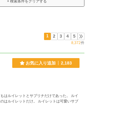
× 検索条件をクリアする
1
2
3
4
5
8,372
件
お気に入り追加
2,183
。 ルイレットは可愛いサブ