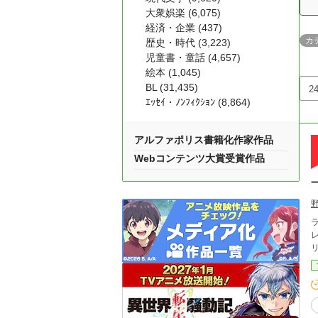
大衆娯楽 (6,075)
経済・企業 (437)
カ
歴史・時代 (3,223)
児童書・童話 (4,657)
絵本 (1,045)
BL (31,435)
ｴｯｾｲ・ﾉﾝﾌｨｸｼｮﾝ (8,864)
アルファポリス書籍化作家作品
Webコンテンツ大賞受賞作品
ラフ
レ