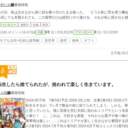
野村にれ
書籍情報
の日、私は泣きながら床に頭を擦り付けたまま願った。 「どうか私に罪を償う機会をください。どうかお願いいたします」 誰を敵
に回しても非難されても、この復讐だけは絶対にやり遂げる。 それが私に残された
ファンタジー
連載中
短編
R15
69
8
24h.ポイント
16,473pt
位 / 228,832件
位 / 53,329件
小説
ファンタジー
モブな女性×壮絶な復讐劇
異世界
贖罪
後悔
ギフト
文字数 65,
5
転生したら捨てられたが、拾われて楽しく生きています。
トロ猫
書籍情報
2026.05下旬 7巻刊行予定 2026.3月上旬 文庫1巻刊行 2026.2下旬 コミカライズ3巻刊行 寺崎美里亜は異世界
転生をするが、5ヶ月で教会の前に捨てられてしまう。 しかも、寒い中、誰も通らないところに…… あー、詰んだ
と思っていたら、後に宿屋を営む夫婦に拾われミリアナという名前
ト級だ！ こ、これは、大好きな家族、それからお菓子や食べ物の
事事情は厳しい……これはミリアナが楽しく生きながら奮闘する話。 2025.4月下旬6巻刊行 2025.2月下旬コ
ス2巻刊行 2024.7月下旬５巻刊行 2024.6月下旬コミックス1巻刊行 2024.1月下旬4巻刊行 2023.12.19 コミカライ