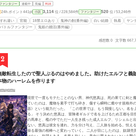
ファンタジー
連載中
長編
R18
3,114
520
24h.ポイント
441pt
位 / 228,584件
位 / 53,246件
小説
ファンタジー
すれ違い
官能
18禁エロあり
鬼神の創(番外編)
白い結婚
執着
ヤン
バトルファンタジー
鬼姫の婚活(番外編)
感想数 0
文字数 667,
2
無敵転生したので聖人ぶるのはやめました。助けたエルフと義
本物のハーレムを作ります
omuyomu
現世で一度もモテたことのない男、神代悠真は、死の果てに剣と
ていたのは、魔物を素手で打ち砕き、傷すら瞬時に癒やす規格外
器》という能力だった。 「この世界では、もう我慢しない。名を上げて、金を稼いで、美女に囲まれて生きてや
る」 そう決めた悠真は、冒険者ギルドで名を上げるため王都を目指す。だが道中、盗賊に襲われ壊滅した奴隷商人
の馬車と、檻の中でただ一人生き残った成人エルフ、リシェルと
ない。悠真は彼女を連れ、力を分け与え、二人旅を始める。怯え
操る最強の相棒へと変わっていく。 二人が目にしたのは、奴隷売買、貧民搾取、貴族と商人の癒着。悠真は聖人で