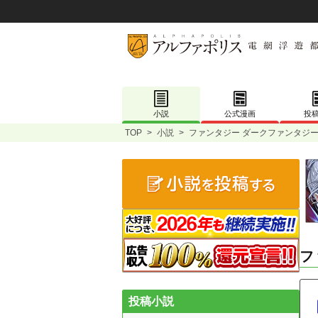
小説
公式漫画
投
TOP
>
小説
>
ファンタジー ダークファンタジー
フ
投稿小説