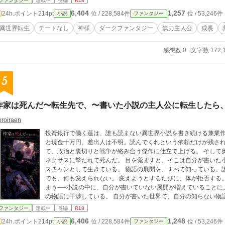
ファンタジー
連載中
長編
R18
れない。 届かない。 何度も失い、何度も神を憎み、何度も自分の無力さに膝をつく。 それでも、彼は立ち上が
6,404
1,257
24h.ポイント
214pt
位 / 228,584件
位 / 53,246件
小説
ファンタジー
る。 これは、無力な人間が救われない世界で、それでも誰かの名前を忘れまいと抗う物語。 そして、感情を持たな
い神が、たった一人の人間と旅をする中で、初めて“友達”を知る
異世界転生
チートなし
神様
ダークファンタジー
無力主人公
成長
感想数 0
文字数 172,
5
作家は死んだ〜転生先で、〜書いた小説の主人公に転生したら、
oroiraen
投資銀行で働く蓮は、誰も読まない異世界小説を書き続ける兼業作
と現金十万円。差出人は不明。読んでくれという依頼だけが残され
て、政治と裏切りと戦争が絡み合う傑作に仕立て上げる。 そして
ネクサスに撃たれて死んだ。 目を覚ますと、そこは自分が書いた
スチャンとして生きている。 物語の展開を、すべて知っている。
でも、何も変えられない。 変えようとするたびに、体が拒否する
まう──小説の中に、自分が書いていない展開が増えていることに
の物語に干渉している。 自分が書いた世界で、自分の知らない物語
れでも、物語は続く。
ファンタジー
連載中
長編
R18
6,406
1,248
24h.ポイント
214pt
位 / 228,584件
位 / 53,246件
小説
ファンタジー