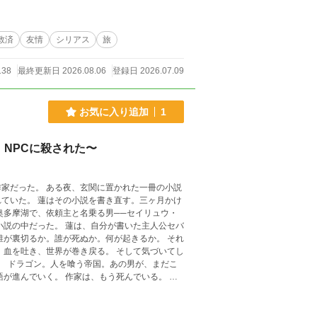
までの物語。
救済
友情
シリアス
旅
138
最終更新日 2026.08.06
登録日 2026.07.09
お気に入り追加
1
NPCに殺された〜
家だった。 ある夜、玄関に置かれた一冊の小説
ていた。 蓮はその小説を書き直す。三ヶ月かけ
奥多摩湖で、依頼主と名乗る男──セイリュウ・
小説の中だった。 蓮は、自分が書いた主人公セバ
誰が裏切るか。誰が死ぬか。何が起きるか。 それ
。血を吐き、世界が巻き戻る。 そして気づいてし
。 ドラゴン。人を喰う帝国。あの男が、まだこ
が進んでいく。 作家は、もう死んでいる。 そ