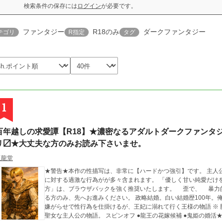
検索条件の保存には
ログイン
が必要です。
ファンタジー
R18のみ
ダークファンタジー
テゴリ
R指定
タグ
1
百年越しの求愛譚【R18】★濃密なるアダルトダークファンタ
リ〼★大丈夫な方のみお読み下さいませ。
玉龍堂
★警告★本作の性描写は、非常に【ハードかつ強引】です。 主人
に対する過激な行為がが多々含まれます。 「優しく甘い純愛だけ
方」は、ブラウザバックを強く推奨いたします。 歪で、 暴力
る方のみ、先へお進みください。 政略結婚。白い結婚歴100年。俺様龍王様✖︎堅物、性に無知すぎる王妃。 王妃に
嫌がらせで性行為を仕掛けるが、王妃に溺れて行く王様の物語 ※ 
聖女な主人公の物語。 スピンオフ ●龍王の花嫁候補 ●