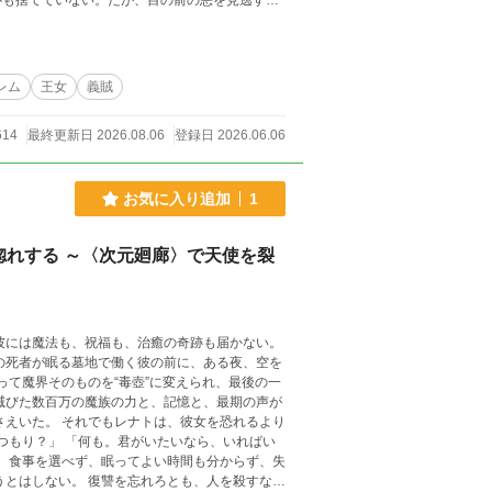
心も捨てていない。だが、目の前の悪を見逃すほ
、いつしか王都で“黒翼の義賊”と呼ばれるよう
て学院へ入り、王家の姉妹、貴族社会、そして王
レム
王女
義賊
がしていく。救われた女は強くなり、英雄の王女
614
最終更新日 2026.08.06
登録日 2026.06.06
なかった男が、異世界で美女たちに選ばれる男に
お気に入り追加
1
れする ～〈次元廻廊〉で天使を裂