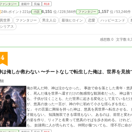
も命じない。 ただ、何度でも彼女へ尋ねる。 「君は、どうしたい？」 やがてシグラは、食べたいものを選び、嫌
ファンタジー
連載中
長編
R18
なことを断り、負けても何も奪われない日常を知っていく。 そしてレナトもまた、相手の自由を守ることと、自分
6,151
1,157
24h.ポイント
221pt
位 / 228,584件
位 / 53,246件
小説
ファンタジー
の望みを隠すことは違うと知る。 だが神々は、完成した毒壺であるシグラを放置しない。 天使の軍勢。 人間同士
を争わせる神託。 子どもたちを殺し合わせる選定院。 地上で再現される、魔界の毒壺。 シグラは正面から世界を
異世界
ファンタジー
男主人公
最強ヒロイン
恋愛
ハッピーエンド
破壊できる。 レナトは剣も魔法も弱く、一撃受ければ死ぬ。 しかし、神の法則から外れた〈次元廻廊〉だけが、天
シリアス
使と神を世界の内側へ引きずり下ろせる。 シグラが勝てる状態を、レナトが作る。 レナトが生き残れる道を、シグ
ラが切り開く。 これは、勝つことしか許されなかった最強の女が、勝たなくても残るものを知る物語。 そして神に
死者と記録された墓守が、彼女の笑顔のため、世界を支配する五柱の神を一
感想数 0
文字数 8,
神が維持していた世界も壊れる。 それでも二人は、正しいと決められた未来ではなく、自分たちで選べる明日を望
む。
4
神は俺しか救わない 〜チートなしで転生した俺は、世界を見捨
ake
俺が死んだ時、神は泣かなかった。 事故で命を落とした青年・悠真が死後に出会ったのは、人を救う存在ではな
く、死んだ魂を世界へ還すだけの無感情な観測者だった。 神は善でも悪でもない。 人の死も、村が焼かれること
も、子供が泣くことも、ただ世界に起きる変化として見ているだけ。 本来なら悠真の魂も消えるはずだった
が、悠真の放った一言が、神の中に初めて小さな揺らぎを生む。 「それなら、あんたは誰にも覚えられないんだ
な」 その言葉に興味を持った神は、悠真を異世界へ転生させる。 ただし、チート能力はない。 魔力もない。 剣の
才能もない。 知識無双できる環境もない。 あるのは、前世と変わらない普通の心だけ。 そして神は、美しい人間
の姿を作り、リィアと名乗って悠真のそばを歩き始める。 けれど、その神は悠真以外を救わない。 村が襲われて
も。 奴隷商に人が売られても。 仲間が傷ついても。 理不尽に命が奪われても。 神はただ、悠真だけを見ている。
「私の興味は、お前だけだ」 何の力も持たない悠真は、それでも目の前の誰かを見捨てられない。 救えない。 守