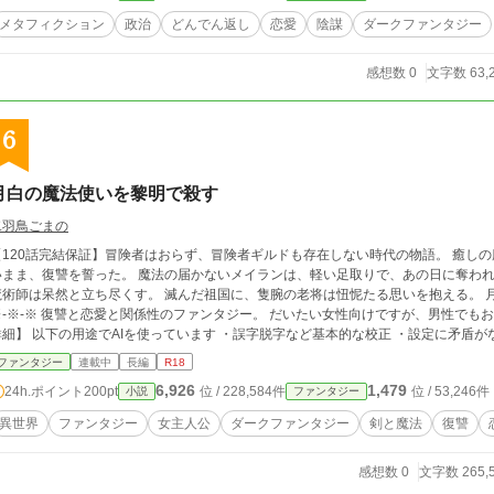
メタフィクション
政治
どんでん返し
恋愛
陰謀
ダークファンタジー
感想数 0
文字数 63,
6
月白の魔法使いを黎明で殺す
二羽鳥ごまの
120話完結保証】冒険者はおらず、冒険者ギルドも存在しない時代の物語。 癒しの魔法を使うシルリネアは、戦い方もおぼつかな
まま、復讐を誓った。 魔法の届かないメイランは、軽い足取りで、あの日に奪われたものを探している
術師は呆然と立ち尽くす。 滅んだ祖国に、隻腕の老将は忸怩たる思いを抱える。 月白色の魔法使いは、何を求め、何を壊すのか。
係性のファンタジー。 だいたい女性向けですが、男性でもお楽しみいただけると信じてます。 【AI補助利用
詳細】 以下の用途でAIを使っています ・誤字脱字など基本的な校正 ・設定に矛盾
有名詞の案出 【他媒体での掲載】 本作品は以下媒体に掲載しています ・カクヨム ・小説家になろう ・アルファポリス ・T
ファンタジー
連載中
長編
R18
LES
6,926
1,479
24h.ポイント
200pt
位 / 228,584件
位 / 53,246件
小説
ファンタジー
異世界
ファンタジー
女主人公
ダークファンタジー
剣と魔法
復讐
感想数 0
文字数 265,