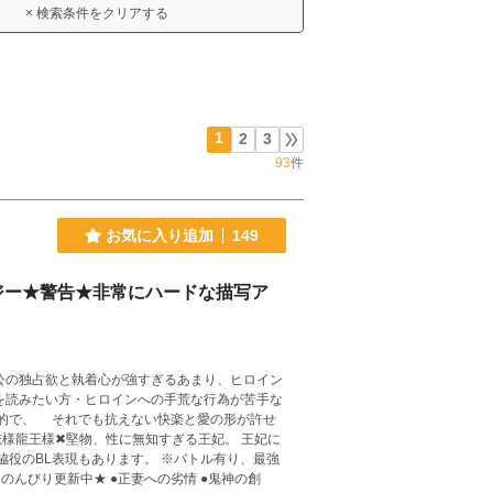
× 検索条件をクリアする
1
2
3
93
件
お気に入り追加
149
ジー★警告★非常にハードな描写ア
公の独占欲と執着心が強すぎるあまり、ヒロイン
を読みたい方・ヒロインへの手荒な行為が苦手な
的で、 それでも抗えない快楽と愛の形が許せ
脇役のBL表現もあります。 ※バトル有り、最強
鬼姫の婚活★のんびり更新中★ ●正妻への劣情 ●鬼神の創