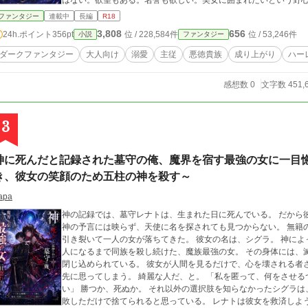
はない。欲望もある。名誉も欲しい。美女に囲まれたいという野
ど腐ってもいなかった。悪人を裁き、奪われた金を民へ返す二人は
ファンタジー
連載中
長編
R18
になる。 しかし、腐った権力者たちは彼らを英雄とは認めない。義賊は国家を乱す犯罪者として、王国から追われ
3,808
656
24h.ポイント
356pt
位 / 228,584件
位 / 53,246件
小説
ファンタジー
る身となる。 一方、王都学院には、王国最強の剣姫と称えられる第一王女アレクシアと、姉への劣等感を隠すため
高慢に振る舞う第二王女セレスティアがいた。悠真は正体を隠し
ダークファンタジー
大人向け
溺愛
主従
悪徳貴族
成り上がり
ハー
都に巣食う謎の宗教団体の闇と向き合っていく。 欲望を隠さない無敵の男と、彼に救われ強くなったエルフ。法で
裁けぬ悪を斬る義賊の物語は、やがて王国の正義そのものを揺る
感想数 0
文字数 451,
は膝をつき、高慢な王女は仮面の奥で涙を隠す。これは、選ばれ
なっていく物語。
3
神に死んだと記録された墓守の俺、魔界を宿す最強の女に一目惚
き、彼女の笑顔のため五柱の神を殺す～
apa
神の記録では、墓守レナトは、生まれた日に死んでいる。 だから彼には魔法も、祝福も、治癒の奇跡も届かない。
神の予言には映らず、天使に名を探されても見つからない。 無籍の死者が眠る墓地で働く彼の前に、ある夜、空を
引き裂いて一人の女が落ちてきた。 彼女の名は、シグラ。 神によって魔界そのものを“毒壺”に変えられ、最後の一
人になるまで同族を殺し続けた、魔族最強の女。 その身体には、滅びた数百万の魔族の力と、記憶と、最期の声が
閉じ込められている。 彼女が人間を見るだけで、心を壊される者さえいた。 それでもレナトは、彼女を恐れるより
先に思ってしまう。 綺麗な人だ、と。 「私を匿って、何をさせるつもり？」 「何も。君がいたいなら、いればい
い」 勝つか、死ぬか。 それ以外の選択肢を知らなかったシグラは、食事を選べず、眠ってよい時間も分からず、失
敗しただけで捨てられると思っている。 レナトは彼女を救済しようとはしない。 復讐を忘れろとも、人を殺すなと