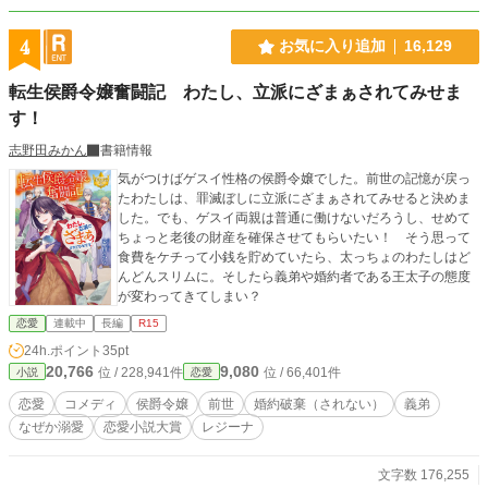
4
お気に入り追加
16,129
転生侯爵令嬢奮闘記 わたし、立派にざまぁされてみせま
す！
志野田みかん
書籍情報
気がつけばゲスイ性格の侯爵令嬢でした。前世の記憶が戻っ
たわたしは、罪滅ぼしに立派にざまぁされてみせると決めま
した。でも、ゲスイ両親は普通に働けないだろうし、せめて
ちょっと老後の財産を確保させてもらいたい！ そう思って
食費をケチって小銭を貯めていたら、太っちょのわたしはど
んどんスリムに。そしたら義弟や婚約者である王太子の態度
が変わってきてしまい？
恋愛
連載中
長編
R15
24h.ポイント
35pt
20,766
9,080
位 / 228,941件
位 / 66,401件
小説
恋愛
恋愛
コメディ
侯爵令嬢
前世
婚約破棄（されない）
義弟
なぜか溺愛
恋愛小説大賞
レジーナ
文字数 176,255