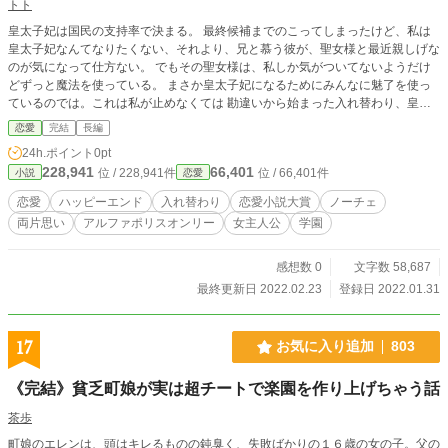
トト
皇太子妃は国民の支持率で決まる。 最終候補までのこってしまったけど、私は
皇太子妃なんてなりたくない、それより、兄と慕う彼が、聖女様と最近親しげな
のが気になって仕方ない。 でもその聖女様は、私しか気がついてないようだけ
どずっと魔法を使っている。 まさか皇太子妃になるためにみんなに魅了を使っ
ているのでは。これは私が止めなくては 勘違いから始まった入れ替わり、皇太
子妃は誰の手に、拗らせ片思いは実るのか
恋愛
完結
長編
24h.ポイント
0pt
228,941
66,401
位 / 228,941件
位 / 66,401件
小説
恋愛
恋愛
ハッピーエンド
入れ替わり
恋愛小説大賞
ノーチェ
両片思い
アルファポリスオンリー
女主人公
学園
感想数 0
文字数 58,687
最終更新日 2022.02.23
登録日 2022.01.31
17
お気に入り追加
803
《完結》貧乏町娘が実は超チートで楽園を作り上げちゃう話
茶歩
町娘のエレンは、頭はキレるものの鈍臭く、失敗ばかりの１６歳の女の子。父の