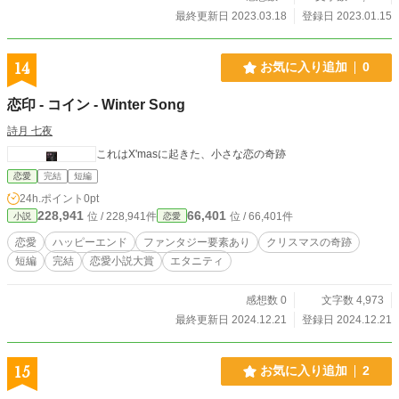
最終更新日 2023.03.18
登録日 2023.01.15
14
お気に入り追加
0
恋印 - コイン - Winter Song
詩月 七夜
これはX'masに起きた、小さな恋の奇跡
恋愛
完結
短編
24h.ポイント
0pt
228,941
66,401
位 / 228,941件
位 / 66,401件
小説
恋愛
恋愛
ハッピーエンド
ファンタジー要素あり
クリスマスの奇跡
短編
完結
恋愛小説大賞
エタニティ
感想数 0
文字数 4,973
最終更新日 2024.12.21
登録日 2024.12.21
15
お気に入り追加
2