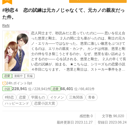
#秒恋４ 恋の試練は元カノじゃなくて、元カノの親友だっ
た件。
ReN
恋人同士まで、秒読みだと思っていたのに―― 思いを伝え合
った悠里と剛士。 ２人の間に立ち塞がったのは、剛士の元カ
ノ・エリカ――ではなかった。 悠里に激しい敵意をぶつけて
くるのは、エリカの親友・カンナ。 カンナは何故、悠里と剛
士の仲を引き裂こうとするのか。 なぜ、悠里を追い詰めよう
とするのか―― 心を試される、悠里と剛士。 ２人の辛くて長
い恋の試練が、始まる。 ★こちらは、シリーズもの恋愛小説
４作目になります。 ・悠里と剛士は、ストーカー事件をきっ
かけに知り合い、友だち以上恋人未満な仲 ・２人の親友、彩
恋愛
連載中
長編
奈と拓真を含めた仲良し４人組 ・剛士には元カノに浮気され
24h.ポイント
0pt
た経験があり、心に傷を抱えている ★１作目 『私の恋はドキ
228,941
66,401
位 / 228,941件
位 / 66,401件
小説
恋愛
ドキと、貴方への恋を刻む』 ストーカーに襲われた女子高の
生徒を救う男子高のバスケ部イケメンの話 ★２作目 『２人の
#秒恋
恋愛
学園もの
イケメン
三角関係
青春
日常を積み重ねて。恋のトラウマ、一緒に乗り越えましょ
ハッピーエンド
恋愛小説大賞
う』 剛士と元彼女とのトラウマの話 ★３作目 『友だち以上
恋人未満の貴方に、甘い甘いサプライズを』 剛士の誕生日
を、悠里と親友２人でサプライズお祝いする話 ラブコメ要素
感想数 0
文字数 96,020
強めの甘い甘いお話です ★番外編 R18 『オトナの#秒恋
最終更新日 2023.11.27
登録日 2023.06.24
心が満たされる甘い甘いエッチ♡〜貴方と刻む幸せなミラ