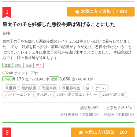
1
お気に入り追加
7,918
皇太子の子を妊娠した悪役令嬢は逃げることにした
葉柚
皇太子の子を妊娠した悪役令嬢のレイチェルは幸せいっぱいに暮らしていまし
た。 でも、妊娠を切っ掛けに前世の記憶がよみがえり、悪役令嬢だということ
に気づいたレイチェルは皇太子の前から逃げ出すことにしました。 本編完結済
みです。時々番外編を追加します。
恋愛
完結
長編
R15
24h.ポイント
177pt
8,173
3,656
位 / 228,941件
位 / 66,401件
小説
恋愛
異世界
婚約破棄
悪役令嬢
異世界転生
猫
ゲーム
ハッピーエンド
すれ違い
恋愛小説大賞エントリー
恋愛小説大賞
感想数 269
文字数 216,594
最終更新日 2023.09.16
登録日 2019.06.08
2
お気に入り追加
100