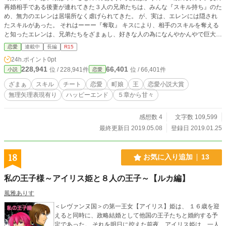
再婚相手である後妻が連れてきた３人の兄弟たちは、みんな『スキル持ち』のた
め、無力のエレンは居場所なく虐げられてきた。 が、実は、エレンには隠され
たスキルがあった。 それはーーー『奪取』 キスにより、相手のスキルを奪える
と知ったエレンは、兄弟たちをざまぁし、好きな人の為になんやかんやで巨大楽
園を築き上げてしまったーーー！ ざまぁ有り、しっかりラブストーリー！ 多少
恋愛
連載中
長編
R15
の暴力描写あります。 2/19完結しました。 ゆっくり番外編書けたらいいなーと
24h.ポイント
0pt
思ってます。 本編は10万文字程度で読めますので、もし宜しければ見てくださ
228,941
66,401
位 / 228,941件
位 / 66,401件
小説
恋愛
れば嬉しいです。
ざまぁ
スキル
チート
恋愛
町娘
王
恋愛小説大賞
無理矢理表現有り
ハッピーエンド
５章から甘々
感想数 4
文字数 109,599
最終更新日 2019.05.08
登録日 2019.01.25
18
お気に入り追加
13
私の王子様～アイリス姫と８人の王子～【ルカ編】
風雅ありす
＜レヴァンヌ国＞の第一王女【アイリス】姫は、 １６歳を迎
えると同時に、政略結婚として他国の王子たちと婚約する予
定であった。 それを明日に控えた前夜、アイリス姫は、一人