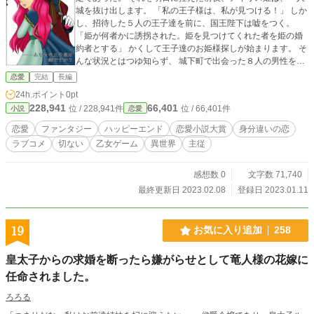
城を抜け出します。 「私の王子様は、私が見つける！」 しか
し、招待した５人の王子達を前に、国王陛下は嘘をつく。
「姫が何者かに誘拐された。姫を見つけてくれた者を姫の婚
約者とする」 かくして王子達のお姫様探しが始まります。 そ
んな状況とはつゆ知らず、 城下町で出会った８人の男性を相
手に運命を感じたアイリス姫は、 身分を隠して彼らの旅に同
恋愛
完結
長編
行する。 若き近衛隊長として幼い頃から自分を守ってくれた
24h.ポイント
0pt
【ルカ】。※本作品です。 最年少だが、賢者に並ぶほどの頭
228,941
66,401
位 / 228,941件
位 / 66,401件
小説
恋愛
脳を持つ天才少年【琳 楊賢】。 天使と悪魔の顔を使い分け
る、俺様王子【リアード】。 どこか儚い美貌と聖者の心を持
恋愛
ファンタジー
ハッピーエンド
恋愛小説大賞
身分違いの恋
つ兄王子【リュグド】。 娯楽好き、楽天家で豪胆な怪力王子
ラブコメ
切ない
乙女ゲーム
異世界
主従
【アラン】。 人間嫌いの魔法使い【オーレン】。 ※他、隠し
キャラ２名あり。 アイリス姫は、運命の王子様を見つけるこ
とができるのか――？ これは、全ての「王子様を夢見る乙
感想数 0
文字数 71,740
女」へと捧げる夢物語。 ―――あなたの王子様は、誰です
最終更新日 2023.02.08
登録日 2023.01.11
か？ ************************************************************
※これは、オリジナル乙女ゲーム『私の王子様』（未完）の
シナリオを元に作成した小説です。 攻略対象キャラクター
19
お気に入り追加
258
は全部で８人。 各キャラクター毎のストーリーを別作品と
して、順次UPしていきます。 読む順番は特にありません
皇太子からの求婚を断ったら嫌がらせとして竜人様の花嫁に
が、 まずは、【プロローグ】から読んで頂き、 その上
任命されました。
で、気になるキャラクターの章から読み進めてみてくださ
い。 ※他のキャラクター作品の【プロローグ】は全て同じ
ろろる
内容です。 ただし、隠しキャラ（２名）のストーリーは、
他のストーリーに絡むため、 ５人の章が完結してから、掲