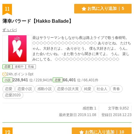
11
お気に入り追加
5
薄幸バラード【Hakko Ballade】
ずぅパパ
昼はサラリーマンをしながら夜は路上ライブで歌う春樹筍。
◇◇◇◇◇◇◇◇◇◇◇◇◇◇◇◇◇◇ ありがとね。 たけち
ゃん。大好きだよ。 -ありがとう。 僕も大好きだよ。 うん。
また会いたいね。 -また歌うから聞きに来てよ。 うん。 楽し
みにしてる。 ◇◇◇◇◇◇◇◇◇◇◇◇◇◇◇◇◇◇
恋愛
連載中
長編
24h.ポイント
0pt
228,941
66,401
位 / 228,941件
位 / 66,401件
小説
恋愛
恋愛
恋愛小説
感動小説
恋愛小説大賞
純愛
社会人
青春
恋愛2020
感想数 1
文字数 9,852
最終更新日 2019.11.08
登録日 2018.12.23
12
お気に入り追加
10