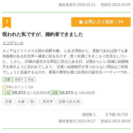
最終更新日 2026.02.21
登録日 2021.04.05
7
お気に入り追加
24
呪われた私ですが、婚約者できました
スコザワハチ
ルシアはドリミナス公国の伯爵令嬢。 とある理由から、貴族であれば誰でも参
加義務がある社交界へ滅多に顔を出さず、悠々自適に引きこもり生活をしてい
た。 しかし、20歳の誕生日を間近に控えたある日、父親からいい加減に結婚相
手を探すように言われてしまう。 父親へ結婚相手が見つからない理由はご存知
でしょうと反論するものの、家庭の事情を盾に結局次の誕生日パーティーでめぼ
しい婚約者を探すことになるルシア。 気が進まない中、迎える20歳の誕生日パ
恋愛
連載中
長編
ーティー。 そのパーティーで彼女は運命の相手と出会う。 いや、彼女ではな
24h.ポイント
7pt
く、彼にとっての運命の出会いか。 これは呪われた伯爵令嬢のルシアと運命の
38,872
16,873
位 / 228,941件
位 / 66,401件
小説
恋愛
婚約者との物語。
恋愛
令嬢
呪い
異世界
恋愛小説大賞
感想数 1
文字数 38,703
最終更新日 2022.08.27
登録日 2021.09.05