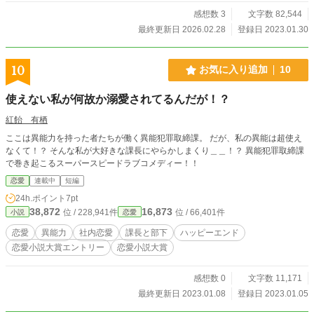
感想数 3
文字数 82,544
最終更新日 2026.02.28
登録日 2023.01.30
10
お気に入り追加
10
使えない私が何故か溺愛されてるんだが！？
紅飴 有栖
ここは異能力を持った者たちが働く異能犯罪取締課。 だが、私の異能は超使え
なくて！？ そんな私が大好きな課長にやらかしまくり＿＿！？ 異能犯罪取締課
で巻き起こるスーパースピードラブコメディー！！
恋愛
連載中
短編
24h.ポイント
7pt
38,872
16,873
位 / 228,941件
位 / 66,401件
小説
恋愛
恋愛
異能力
社内恋愛
課長と部下
ハッピーエンド
恋愛小説大賞エントリー
恋愛小説大賞
感想数 0
文字数 11,171
最終更新日 2023.01.08
登録日 2023.01.05