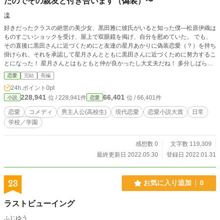
たのでその親友と付き合います（偽装）〜
凜
好きだったクラスの絶世の美少女、黒田雅に彼氏がいると知った僕―松原伊織は
ものすごいショックを受け、屋上で双眼鏡を掲げ、自分を慰めていた。 でも、
その直後に黒田さんに近づくためにと友達の星月あかりに偽装恋愛（？）を持ち
掛けられ、それを承認して星月さんとともに黒田さんに近づくために努力するこ
とになった！ 星月さんとはもともと仲が良かったし大丈夫だね！ 多分しばらく
毎日更新します。
恋愛
完結
長編
24h.ポイント
0pt
228,941
66,401
位 / 228,941件
位 / 66,401件
小説
恋愛
恋愛
コメディ
男主人公(高校生)
現代恋愛
恋愛小説大賞
日常
学校／学園
感想数 0
文字数 119,309
最終更新日 2022.05.30
登録日 2022.01.31
23
お気に入り追加
0
ラストビューイング
ふじゆう