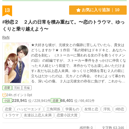
イ〜』 本編#秒恋シリーズの少し未来のお話 悠里と剛士が恋
人同士になった後の、激甘イチャラブHな短篇集♡ こちらも
13
お気に入り追加
10
ぜひ、よろしくお願いします！
#秒恋２ ２人の日常を積み重ねて。〜恋のトラウマ、ゆっ
くりと乗り越えよう〜
ReN
★大好きな彼が、元彼女との傷跡に苦しんでいたら、貴女は
どうしますか？★ １作目 『私の秒針はドキドキと、あなたへ
の恋を刻む』 （ストーカーに襲われる女の子を救うイケメン
の話） の続編ですが、 ストーカー事件をきっかけに仲良くな
った４人組という前提で、 本作からでもお楽しみいただけま
す♪ 友だち以上恋人未満。 ゆっくりと関係を育む２人の前に
立ちはだかったのは、元カノとの再会。 それによって暴かれ
る、深い心の傷。 ２人は元彼女の存在に負けず、これからも
手を繋いで前に進むことができるでしょうか。 ★2023/1/15
恋愛
完結
長編
公開開始★ 次章は1/16公開予定！お楽しみに。 あらすじ ス
24h.ポイント
0pt
トーカー事件後、着実に距離が縮まっていく悠里と剛士の２
228,941
66,401
位 / 228,941件
位 / 66,401件
小説
恋愛
人。 そんな２人に降りかかったのは、剛士の元彼女との再
会。 剛士は、元彼女とは酷い別れを経験したようで…… 「剛
恋愛
ハッピーエンド
三角関係
学園もの
友情と恋
浮気
♯秒恋
士がそんな隙を見せると、私、がんばりたくなっちゃう
トラウマ
友達以上恋人未満
恋愛小説大賞
よ？」 昔と同じ引力を持って、剛士に接触する元彼女。 剛士
は、振り払うことができるのか。 そして悠里は、彼を信じ、
支えることができるのか。
感想数 0
文字数 63,346