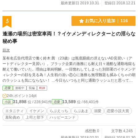
最終更新日 2019.10.31
登録日 2018.12.21
5
お気に入り追加
116
逢瀬の場所は密室車両！？イケメンディレクターとの淫らな
秘め事
目次
某有名広告代理店で働く鈴木 茜 （23歳）は瓶底眼鏡の冴えないAD見習い（ア
ートディレクター見習い）。ブラック企業の激務にも耐え日々過酷な通勤地獄も
耐えて働いていた。理由は単純明解。一目惚れしてしまった別部署のイケメンデ
ィレクターの顔を見る為！人生初の淡い恋心に激務も無理難題も揉みくちゃの朝
のラッシュも気にならない！ …今日もいつもと同じ通勤ラッシュだと思ってひ
たすら無心で耐えてたのになんだか背後に違和感が…！？
恋愛
連載中
長編
R18
24h.ポイント
14pt
31,898
13,589
位 / 228,941件
位 / 66,401件
小説
恋愛
エタニティ
イケメン
らぶえっち
らぶあま
溺愛
恋愛小説大賞
羞恥責め
上司と部下
ハッピーエンド
感想数 0
文字数 4,245
最終更新日 2018.02.01
登録日 2018.01.30