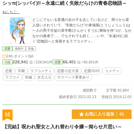
シッπ(シッパイ)!!～永遠に続く失敗だらけの青春恋物語～
ねしちご。
どこにでもいる普通の女の子を志しているけど、周りから変
人扱いされていて、”失敗だらけ”の東城風(とうじょうふう)は
一人の男子生徒の算学数(さんがくすう)に興味を持つが、なか
なかの曲者で……でもそれでも続く……いや、”永遠(π)に続
く”恋物語へと発展するラブコメディ。
恋愛
連載中
長編
24h.ポイント
0pt
228,941
66,401
位 / 228,941件
位 / 66,401件
小説
恋愛
恋愛
学園
ラブコメディ
恋愛小説大賞
恋愛2020
コメディ
ラブコメ
長編
女主人公
サスペンス要素あり
感想数 0
文字数 92,884
最終更新日 2021.02.23
登録日 2019.12.05
16
お気に入り追加
41
【完結】呪われ聖女と入れ替わり令嬢～拗らせ片思い～