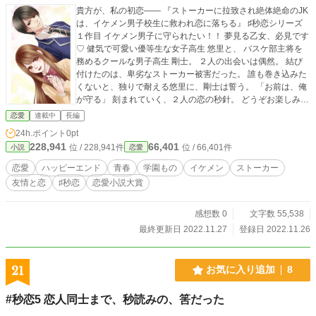
貴方が、私の初恋―― 『ストーカーに拉致され絶体絶命のJK
は、イケメン男子校生に救われ恋に落ちる』 ♯秒恋シリーズ
１作目 イケメン男子に守られたい！！ 夢見る乙女、必見です
♡ 健気で可愛い優等生な女子高生 悠里と、 バスケ部主将を
務めるクールな男子高生 剛士。 ２人の出会いは偶然。 結び
付けたのは、卑劣なストーカー被害だった。 誰も巻き込みた
くないと、独りで耐える悠里に、剛士は誓う。 「お前は、俺
が守る」 刻まれていく、２人の恋の秒針。 どうぞお楽しみく
ださい☆ 《あらすじ紹介》 「悠里ちゃん！」 「ゆうりちゃ
恋愛
連載中
長編
ーん！」 「仲良くしよ！」 電話の向こうから聞こえたのは、
24h.ポイント
0pt
知らない男たちの笑い声。 高校1年生の橘悠里は、恐怖に駆
228,941
66,401
位 / 228,941件
位 / 66,401件
小説
恋愛
られ家を飛び出したーー 「悠里？」 駅のホーム、行き場もな
く留まっていた彼女を見つけたのは、ある雨の日に知り合っ
恋愛
ハッピーエンド
青春
学園もの
イケメン
ストーカー
た他校の2年生 柴崎剛士。 ストーカー被害に心を打ちのめさ
友情と恋
♯秒恋
恋愛小説大賞
れながらも、悠里の口から出てくるのは、自分の家族や友人
を案じる言葉ばかり。 「心配かけたくないです」 関わりたく
ないと思っていた。自分には関係ないと、言い聞かせてい
感想数 0
文字数 55,538
た。 けれど、放ってなどおけなかった。 恐怖に目を揺らめか
最終更新日 2022.11.27
登録日 2022.11.26
せながらも、無理に微笑む彼女を見たとき、剛士の心は決ま
っていた。 「俺が、お前を守る」 溢れる涙を堪えられない悠
里に、剛士は手を差し伸べる。 2人はしっかりと、手を繋ぎ
21
お気に入り追加
8
合わせたーー 2人一緒の登下校が始まった。 付いてくるの
は、それぞれの親友 彩奈と拓真。 束の間の、4人の楽しい時
#秒恋5 恋人同士まで、秒読みの、筈だった
間。 それを大きく動かしたのは、剛士の部活バスケットボー
ルの練習試合だった。 拓真に誘われ、剛士を応援に駆けつけ