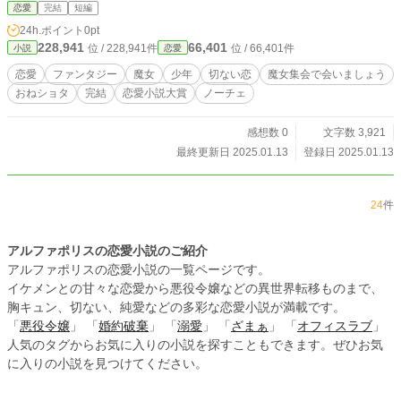
恋愛
完結
短編
24h.ポイント
0pt
228,941
66,401
位 / 228,941件
位 / 66,401件
小説
恋愛
恋愛
ファンタジー
魔女
少年
切ない恋
魔女集会で会いましょう
おねショタ
完結
恋愛小説大賞
ノーチェ
感想数 0
文字数 3,921
最終更新日 2025.01.13
登録日 2025.01.13
24
件
アルファポリスの恋愛小説のご紹介
アルファポリスの恋愛小説の一覧ページです。
イケメンとの甘々な恋愛から悪役令嬢などの異世界転移ものまで、
胸キュン、切ない、純愛などの多彩な恋愛小説が満載です。
「
悪役令嬢
」 「
婚約破棄
」 「
溺愛
」 「
ざまぁ
」 「
オフィスラブ
」
人気のタグからお気に入りの小説を探すこともできます。ぜひお気
に入りの小説を見つけてください。