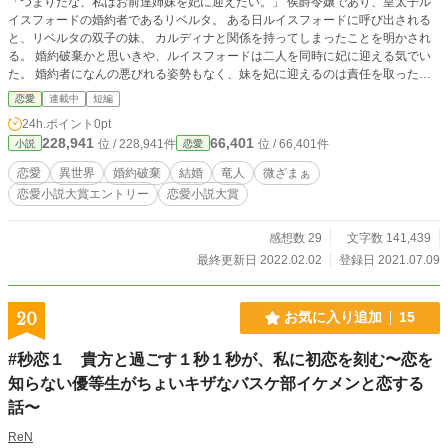
「つまりだな、私はお前達姉妹を妃に迎えたい。」 侯爵令嬢であり、皇太子ル
載する予定です。 ※【ルカ編】のみ独立＆完結させました。
イスフォードの婚約者であるリベルタ。 ある日ルイスフォードに呼び出される
他キャラのストーリーは、別作品（同タイトル）で公開と
と、リベルタの双子の妹、 カルディナと関係を持ってしまったことを明かされ
します。
る。 婚約破棄かと思いきや、ルイスフォードは二人を同時に妃に迎える気でい
た。 婚約者になんの悪びれる姿勢もなく、妹を妃に迎えるのは責任を取っただ
けなどと吐かすルイスフォードに呆れたリベルタは (紅茶を皇太子の頭にぶっか
恋愛
連載中
短編
けた後)婚約者の座を辞退する。 だがルイスフォードのプライドがそれを許さな
24h.ポイント
0pt
かったらしく、 王命と称し、国の守護者の1人である「竜人」の元へ リベルタ
228,941
66,401
位 / 228,941件
位 / 66,401件
小説
恋愛
を嫁がせると言い出してしまったが… ※タイトル編集しました。
恋愛
異世界
婚約破棄
結婚
竜人
微ざまぁ
恋愛小説大賞エントリー
恋愛小説大賞
感想数 29
文字数 141,439
最終更新日 2022.02.02
登録日 2021.07.09
20
お気に入り追加
15
#秒恋１ 貴方と過ごす１秒１秒が、私に初恋を刻む〜恋を
知らない優等生がちょいキザなバスケ部イケメンと恋する
話〜
ReN