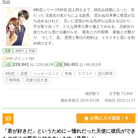
ReN
た悠里たち。 試合の熱に浮かされ油断した隙をつかれ、悠里
#秒恋シリーズ5作目 恋人同士まで、秒読み段階に入った、筈
は見知らぬ男たちに連れ去られてしまう。 「柴崎さんは、あ
だった 元彼女の友だちによる妨害。 思わぬ出来事に暗雲が立
なたたちとは違う！」 怯えながらも、気丈に男たちと対峙す
ち込めるけれど、 互いに恋焦がれる気持ちは高まるばかり。
る悠里。 苛立つ男たちが伸ばす、手荒な欲望。 悠里は、無
手を取り合って、どんな障害も乗り越えてみせる。 元彼女の
理やりに用具室に押し込まれていく。 「柴崎さん！柴崎さ
友だちから受ける嫌がらせ、 親友との大喧嘩、 家族との繋が
ん、助けて！」 異変に気づき、走り出す剛士。間に合うか。
り、 そして、恋。 悠里と剛士の秒針は、ドキドキと思いを刻
彼の手は、悠里を救い出すことができるのかーー
み続けます。
恋愛
連載中
長編
24h.ポイント
0pt
228,941
66,401
位 / 228,941件
位 / 66,401件
小説
恋愛
#秒恋
恋愛
ハッピーエンド
青春
ラブコメ
恋の障害
三角関係
恋愛小説大賞
感想数 0
文字数 73,944
最終更新日 2024.03.08
登録日 2023.11.27
22
お気に入り追加
8
「君が好きだ」というために～憧れだった天使に彼氏ができ