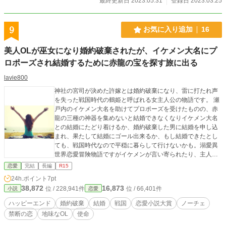
最終更新日 2023.05.31
登録日 2023.03.25
9
お気に入り追加
16
美人OLが巫女になり婚約破棄されたが、イケメン大名にプ
ロポーズされ結婚するために赤龍の宝を探す旅に出る
lavie800
神社の宮司が決めた許嫁とは婚約破棄になり、雷に打たれ声
を失った戦国時代の鶴姫と呼ばれる女主人公の物語です。 瀬
戸内のイケメン大名を助けてプロポーズを受けたものの、赤
龍の三種の神器を集めないと結婚できなくなりイケメン大名
との結婚にたどり着けるか、婚約破棄した男に結婚を申し込
まれ、果たして結婚にゴール出来るか、もし結婚できたとし
ても、戦国時代なので平穏に暮らして行けないかも。溺愛異
世界恋愛冒険物語ですがイケメンが言い寄られたり、主人公
も別の人に告白されたり！？
恋愛
完結
長編
R15
24h.ポイント
7pt
38,872
16,873
位 / 228,941件
位 / 66,401件
小説
恋愛
ハッピーエンド
婚約破棄
結婚
戦国
恋愛小説大賞
ノーチェ
禁断の恋
地味なOL
使命