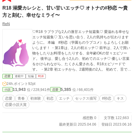
R18 溺愛カレシと、甘い甘いエッチ♡ オトナの#秒恋 〜貴
方と刻む、幸せなミライ〜
ReN
♡R18 ラブラブな2人の激甘エッチ短篇集♡ 愛溢れる幸せな
エッチ短篇集♡ 互いを思い合う、2人の気持ちが伝わります
ように。 本編 #秒恋（学園ものラブコメ）もよろしくお願
いします！ ・第1章は、2人の初エッチ♡ 前半は、2人で買い
物をしたりお料理をしたりする、全年齢OKの甘々エピソー
ド。 後半は、愛し合う2人の、初めてのエッチ♡ 優しい言葉
をかけられながら、たくさん愛される、R18エピソードで
す。 ・第2章 初エッチから、2週間後の2人。 初めて、舌でイ
かされちゃったり、愛の証をつけられちゃうお話♡ ・第3章
恋愛
連載中
短編
R18
まだまだ初々しい悠里。 でも、だんだん剛士に慣らされて？
24h.ポイント
92pt
無意識に、いやらしく腰を振っちゃう可愛い悠里に、夢中に
11,943
5,385
位 / 228,941件
位 / 66,401件
小説
恋愛
なってしまう剛士のお話♡ ・第4章 今回は、攻守交代。 クラ
スメイトと、彼の悦ばせ方の話をした悠里は、剛士に「教え
恋愛
青春
初体験
初恋
エッチ
セックス描写
#秒恋
キス
て？」とおねだり。 剛士に優しく教えられながら、一生懸命
恋愛小説大賞
に彼を手とお口で愛してあげる…… 健気でエッチな悠里、必
見♡ ・第5章 学校帰り、初めて剛士の家にお呼ばれ♡ 剛士の
部屋で、剛士のベッドで組み敷かれて…… 甘い甘い、制服エ
感想数 0
文字数 122,663
ッチ♡ ・第6章、11/18公開！ いわゆる、彼シャツなお話♡
最終更新日 2025.04.06
登録日 2023.06.16
自分の服を着た悠里に欲情しちゃう剛士をお楽しみください
♡ ★こちらは、 #秒恋シリーズの、少し未来のお話。 さまざ