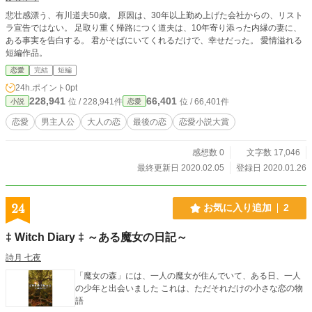
悲壮感漂う、有川道夫50歳。 原因は、30年以上勤め上げた会社からの、リスト
ラ宣告ではない。 足取り重く帰路につく道夫は、10年寄り添った内縁の妻に、
ある事実を告白する。 君がそばにいてくれるだけで、幸せだった。 愛情溢れる
短編作品。
恋愛
完結
短編
24h.ポイント
0pt
228,941
66,401
位 / 228,941件
位 / 66,401件
小説
恋愛
恋愛
男主人公
大人の恋
最後の恋
恋愛小説大賞
感想数 0
文字数 17,046
最終更新日 2020.02.05
登録日 2020.01.26
24
お気に入り追加
2
‡ Witch Diary ‡ ～ある魔女の日記～
詩月 七夜
「魔女の森」には、一人の魔女が住んでいて、ある日、一人
の少年と出会いました これは、ただそれだけの小さな恋の物
語