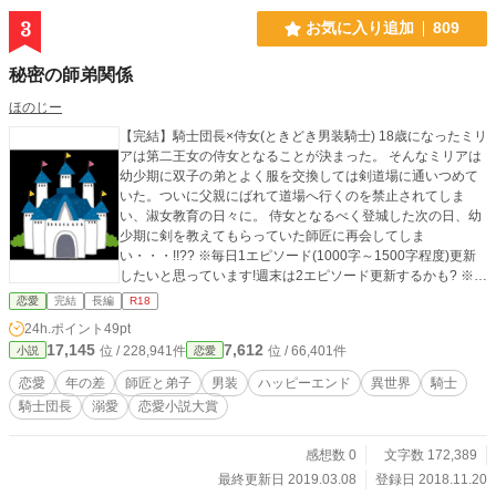
まな試練を乗り越え、恋人になった後の甘々ストーリーにな
3
お気に入り追加
809
ります♡ 本編では、まだまだ恋人への道のりは遠い2人。 た
だいま恋の障害を執筆中で、折れそうになる作者の心を奮い
秘密の師弟関係
立たせるために書いた、エッチな番外編です（笑） なので、
更新は不定期です（笑） お気に入りに登録していただきまし
ほのじー
たら、更新情報が通知されますので、ぜひ！ 2人のなれそめ
【完結】騎士団長×侍女(ときどき男装騎士) 18歳になったミリ
に、ご興味を持ってくださったら、 本編#秒恋シリーズもよ
アは第二王女の侍女となることが決まった。 そんなミリアは
ろしくお願いします！ #秒恋 タグで検索♡ ★１ 『私の恋は
幼少期に双子の弟とよく服を交換しては剣道場に通いつめて
ドキドキと、貴方への恋を刻む』 ストーカーに襲われた女子
いた。ついに父親にばれて道場へ行くのを禁止されてしま
高の生徒を救う男子高のバスケ部イケメンの話 ★２ 『２人の
い、淑女教育の日々に。 侍女となるべく登城した次の日、幼
日常を積み重ねて。恋のトラウマ、一緒に乗り越えましょ
少期に剣を教えてもらっていた師匠に再会してしま
う』 剛士と元彼女とのトラウマの話 ★３ 『友だち以上恋人
い・・・!!?? ※毎日1エピソード(1000字～1500字程度)更新
未満の貴方に甘い甘いサプライズを』 2/14バレンタインデー
したいと思っています!週末は2エピソード更新するかも? ※始
は、剛士の誕生日だった！ 親友たちとともに仕掛ける、甘い
めは恋愛展開少ないですが、徐々に甘め、最後はデロ甘 ※R1
甘いバースデーサプライズの話 ★４ 『恋の試練は元カノじゃ
恋愛
完結
長編
R18
8に変更しましたが、最終回付近までR15程度です
なく、元カノの親友だった件』 恋人秒読みと思われた悠里と
24h.ポイント
49pt
剛士の間に立ち塞がる、元カノの親友という試練のお話 ２人
17,145
7,612
位 / 228,941件
位 / 66,401件
小説
恋愛
の心が試される、辛くて長い試練の始まりです… よろしくお
願いします！
恋愛
年の差
師匠と弟子
男装
ハッピーエンド
異世界
騎士
騎士団長
溺愛
恋愛小説大賞
感想数 0
文字数 172,389
最終更新日 2019.03.08
登録日 2018.11.20