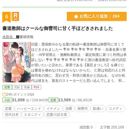
6
お気に入り追加
264
書道教師はクールな御曹司に甘く手ほどきされました
水田歩
書籍情報
旧題：墨痕鮮やかなる愛の軌跡〜書道教師は御曹司に甘くて
ほどきされました〜 💐🌸 💐🌸 💐🌸 💐🌸 💐🌸 ・自著名乗り禁
止 ・AI学習禁止 ・無断転載禁止 ・裁定制度に基づく利用は承
諾しない 💐🌸 💐🌸 💐🌸 💐🌸 💐🌸 仁那の書道教室へ松代武臣
が習いたいと訪れた。家業である【菓匠まつしろ】を継ぐに
は書道を修めなければならないからだ。 仁那は初恋の人と同
姓同名の彼に、思わず兄・和登の親友かと訊ねる。 なぜか松
代は彼女を、親友のストーカーだと思い込んでしまう。 和登
に負い目をもつ松代は、仁那に色仕掛けをしかけて親友から
恋愛
完結
長編
R18
追い払おうと画策する。 2026/02 文庫化記念エピソード投稿
24h.ポイント
14pt
初出：ムーンライトノベルズ様 他、ベリーズカフェ様【R15
31,898
13,589
位 / 228,941件
位 / 66,401件
小説
恋愛
版】、 エブリスタ様投稿． ※書籍化に伴い、他サイト様
より削除しております．
恋愛
ハッピーエンド
イケメン
溺愛
御曹司
勘違い
コメディ
現代日本
エタニティ
恋愛小説大賞
感想数 0
文字数 205,169