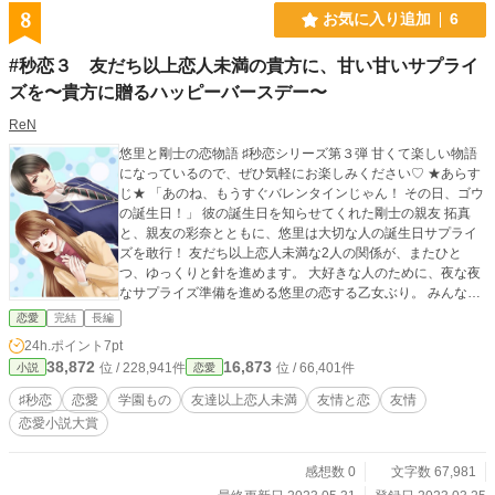
8
お気に入り追加
6
#秒恋３ 友だち以上恋人未満の貴方に、甘い甘いサプライ
ズを〜貴方に贈るハッピーバースデー〜
ReN
悠里と剛士の恋物語 ♯秒恋シリーズ第３弾 甘くて楽しい物語
になっているので、ぜひ気軽にお楽しみください♡ ★あらす
じ★ 「あのね、もうすぐバレンタインじゃん！ その日、ゴウ
の誕生日！」 彼の誕生日を知らせてくれた剛士の親友 拓真
と、親友の彩奈とともに、悠里は大切な人の誕生日サプライ
ズを敢行！ 友だち以上恋人未満な2人の関係が、またひと
つ、ゆっくりと針を進めます。 大好きな人のために、夜な夜
なサプライズ準備を進める悠里の恋する乙女ぶり。 みんなで
お出かけする青春の1ページ。 そして、悠里と剛士の関係が
恋愛
完結
長編
深まる幸せなひととき。 ★シリーズものですが、 ・悠里と剛
24h.ポイント
7pt
士は、ストーカー事件をきっかけに知り合い、友だち以上恋
38,872
16,873
位 / 228,941件
位 / 66,401件
小説
恋愛
人未満な仲 ・２人の親友、彩奈と拓真を含めた仲良し４人組
であることを前提に、本作からでもお楽しみいただけます♡
♯秒恋
恋愛
学園もの
友達以上恋人未満
友情と恋
友情
★１作目 『私の恋はドキドキと、貴方への恋を刻む』 ストー
恋愛小説大賞
カーに襲われた女子高の生徒を救う男子高のバスケ部イケメ
ンの話 ★２作目 『２人の日常を積み重ねて。恋のトラウマ、
一緒に乗り越えましょう』 剛士と元彼女とのトラウマの話 こ
感想数 0
文字数 67,981
ちらもぜひ、よろしくお願いします！