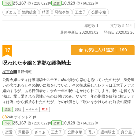
25,167
10,929
位 / 228,622件
位 / 66,322件
小説
恋愛
ざまぁ
婚約破棄
精霊
悪役令嬢
王太子
公爵令嬢
感想数 1
文字数 5,454
最終更新日 2020.03.02
登録日 2020.02.26
17
お気に入り追加
190
呪われた令嬢と寡黙な護衛騎士
桜百合
書籍情報
公爵令嬢レティは護衛騎士ステアに幼い頃から恋心を抱いていたのだが、身分違
いの恋であるとその想いに蓋をしていた。その後成長したレティは王太子ノアと
婚約するが、ある日何者かに余命一年の呪いをかけられてしまう。呪いを解く方
法は、愛し愛される男性からの口付けのみ。やがて一年の期限を目前に控えレテ
ィは呪いから解放されたのだが、その代償として呪いをかけられた前後の記憶を
失ってしまう。王太子は自分が呪いを解いたのだと甲斐甲斐しく世話を焼くが、
恋愛
完結
ｼｮｰﾄｼｮｰﾄ
R18
レティは違和感を持ち始める。 ムーンライトノベルズ様でも掲載しております
24h.ポイント
21pt
(Rシーンさらに加筆) ※設定ふんわりですので、さらっとお読みください ※Rシ
25,167
10,929
位 / 228,622件
位 / 66,322件
小説
恋愛
ーンは★マークをつけてあります
恋愛
異世界
ざまぁ
王太子
公爵令嬢
呪い
護衛騎士
身分差