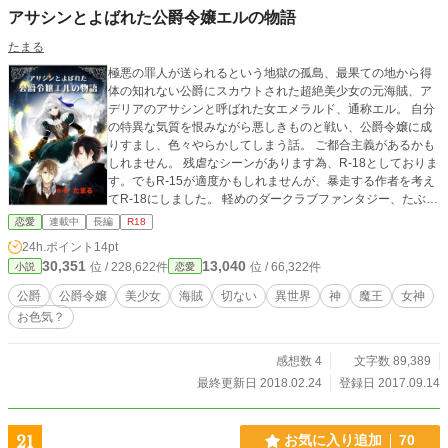
アサシンとよばれた公爵令嬢エルの物語
たまる
極悪の罪人が送られるという地獄の孤島、最果ての地から得
体の知れない公爵にスカウトされた超絶美少女の元海賊、ア
デリアのアサシンと呼ばれた女エメラルド、通称エル。 自分
の特異な気質を恨みながら悪しきものと戦い、公爵令嬢に成
りすまし、色々やらかしてしまう話。 ご都合主義があるかも
しれません。 残虐なシーンがあります為、R-18としておりま
す。でもR-15が適度かもしれませんが、暴走する作者を考え
てR-18にしました。 軽めのダークラブファンタジー、たぶ
ん。構想倒れにならないよう、頑張ります。 誤字脱字は、か
恋愛
連載中
長編
R18
なり見つけては直し、見つけては直しの作業の繰り返しで、
24h.ポイント
14pt
スローペースで行っております。すいません。 9/20づけでフ
30,351
13,040
位 / 228,622件
位 / 66,322件
小説
恋愛
ァンタジーから恋愛に変更します。 付け加えですが、最初の
五話程度はかなりヘビーな内容ですが、段々とかなり途中か
公爵
公爵令嬢
美少女
海賊
切ない
異世界
神
魔王
女神
らはっちゃけてきております。初めの暗さを我慢していただ
お色気？
くと、後からエルの暴走さに笑いがくっついてきます。多分
ですが……。 ラッキースケベ多発なのは、作者の単なる趣
味、いえいえ、違いますよー。 まだ本編が進行が遅いです
感想数 4
文字数 89,389
が、表紙を描いてみました。 最近やっとデジタルのペイント
最終更新日 2018.02.24
登録日 2017.09.14
に慣れてきました。 一応、エル、マティアス、ギデオンが表
紙です。 ミハエル入れるはずだったけど、寝落ちしそうだっ
たので、やめました。 ごめん！！ ミハエル！！
21
お気に入り追加
70