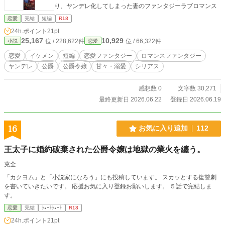
り、ヤンデレ化してしまった妻のファンタジーラブロマンス
恋愛
完結
短編
R18
24h.ポイント
21pt
25,167
10,929
位 / 228,622件
位 / 66,322件
小説
恋愛
恋愛
イケメン
短編
恋愛ファンタジー
ロマンスファンタジー
ヤンデレ
公爵
公爵令嬢
甘々・溺愛
シリアス
感想数 0
文字数 30,271
最終更新日 2026.06.22
登録日 2026.06.19
16
お気に入り追加
112
王太子に婚約破棄された公爵令嬢は地獄の業火を纏う。
克全
「カクヨム」と「小説家になろう」にも投稿しています。 スカッとする復讐劇
を書いていきたいです。 応援お気に入り登録お願いします。 ５話で完結しま
す。
恋愛
完結
ｼｮｰﾄｼｮｰﾄ
R18
24h.ポイント
21pt