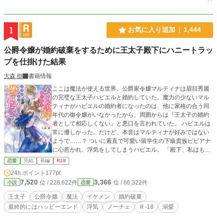
1
お気に入り追加
1,444
公爵令嬢が婚約破棄をするために王太子殿下にハニートラッ
プを仕掛けた結果
大森 樹
書籍情報
ここは魔法が使える世界。公爵家令嬢マルティナは眉目秀麗
の完璧な王太子ハビエルと婚約していた。魔力の少ないマル
ティナがハビエルの婚約者になったのは、他に家格の合う同
年代の御令嬢がいなかったから。周囲からは『王太子の婚約
者として相応しくない』と悪口を言われていた。 ハビエルは
常に優しかった。だけど、本音はマルティナが好みではない
ようで……？ ついに素直で可愛い留学生の下級貴族ビビアナ
に心惹かれ、浮気をしてしまうハビエル。 「殿下、私はもう
あなた様の顔も見たくありません」 マルティナとハビエルの
恋愛
完結
長編
R18
運命は⁉︎ ★番外編を2/6〜から追加しています。秘密のデート
24h.ポイント
177pt
編をどうしても書きたくなりました。 ※どんな形であれ最後
7,520
3,366
位 / 228,622件
位 / 66,322件
小説
恋愛
はハッピーエンドにします。 ※小説家になろうに一話完結で
掲載したものを、加筆して掲載しています。 ※R18部分には
王太子
公爵令嬢
魔法
イケメン
婚約破棄
念のため印をつけています。苦手な方はご遠慮ください(話の
最終的にはハッピーエンド
浮気
ノーチェ
Ｒ-18
溺愛
後半にしかありませんのでご了承ください) 恋愛小説大賞応募