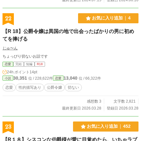
R18に変更させて頂きます。本当に申し訳ないです。
22
お気に入り追加
4
【R 18】公爵令嬢は異国の地で出会ったばかりの男に初め
てを捧げる
じゅ〜ん
ちょっぴり切ないお話です
恋愛
完結
短編
R18
24h.ポイント
14pt
30,351
13,040
位 / 228,622件
位 / 66,322件
小説
恋愛
恋愛
性的描写あり
公爵令嬢
切ない
感想数 3
文字数 2,821
最終更新日 2026.03.28
登録日 2026.03.28
23
お気に入り追加
452
【R１８】シスコンな伯爵様が愛に目覚めたら、いちゃラブ