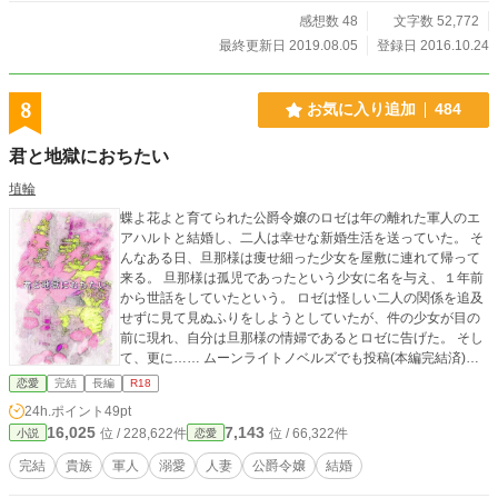
感想数 48
文字数 52,772
最終更新日 2019.08.05
登録日 2016.10.24
8
お気に入り追加
484
君と地獄におちたい
埴輪
蝶よ花よと育てられた公爵令嬢のロゼは年の離れた軍人のエ
アハルトと結婚し、二人は幸せな新婚生活を送っていた。 そ
んなある日、旦那様は痩せ細った少女を屋敷に連れて帰って
来る。 旦那様は孤児であったという少女に名を与え、１年前
から世話をしていたという。 ロゼは怪しい二人の関係を追及
せずに見て見ぬふりをしようとしていたが、件の少女が目の
前に現れ、自分は旦那様の情婦であるとロゼに告げた。 そし
て、更に…… ムーンライトノベルズでも投稿(本編完結済)さ
れています。 人によっては不愉快な描写が多く、胸糞注意で
恋愛
完結
長編
R18
す。 全３７話予定。
24h.ポイント
49pt
16,025
7,143
位 / 228,622件
位 / 66,322件
小説
恋愛
完結
貴族
軍人
溺愛
人妻
公爵令嬢
結婚