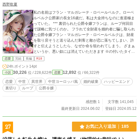
西野歌夏
私の名前はフラン・マルガレーテ・ロベールベルク。ローベ
ルベルク公爵家の長女16歳だ。私は大金持ちなのに進退極ま
っていた。 *** 裏切られた公爵令嬢フランは、ループ何回目
で謀略に気づくのか。 フラれて全財産を婚約者に騙し取られ
た公爵令嬢フラン・マルガレーテ・ロベールベルクは、財産
を取り戻そうと送り込んだ刺客と敵が恋に落ちてしまい、許
すと伝えようとしたら、なぜか命を狙われてしまう。 ざまぁ
というか、悪い奴には消えていただきます ※の付いたタイト
ルには性的表現を含みます。
恋愛
完結
長編
R18
24h.ポイント
14pt
30,226
12,892
位 / 228,622件
位 / 66,322件
小説
恋愛
恋愛
中世
異世界
中世ヨーロッパ風
婚約破棄
ハッピーエンド
裏切り
ループ
公爵令嬢
感想数 1
文字数 141,045
最終更新日 2024.06.02
登録日 2024.05.12
27
お気に入り追加
185