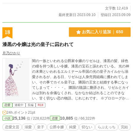
文字数 12,419
最終更新日 2023.09.10
登録日 2023.09.09
18
お気に入り追加
650
漆黒の令嬢は光の皇子に囚われて
月乃ひかり
闇の一族といわれる公爵家令嬢のリゼルは、漆黒の髪、緑色
の瞳を持つ美しい令嬢。漆黒の宝石と謳われている。 光の神
の末裔といわれるエルミナール帝国の光の皇子カイルから溺
愛されるが、ある日、リゼルは人身売買組織に攫われてしま
い、その事でカイル皇子は、隣国の王女と結婚する事になっ
てしまって・・・・。 隣国の陰謀に翻弄され、リゼルとカイ
ルは別れを余儀なくされ、なかなか結ばれることのできな
い、甘く切ない恋の物語。じれじれです。 ※プロローグから
R１８描写あります。 R１８描写のある回は、タイトル後
恋愛
連載中
長編
R18
に＊を入れています。 ★＜初恋編＞は完結しました（ムーン
24h.ポイント
21pt
ライトノベルズでも掲載中）
25,136
10,885
位 / 228,622件
位 / 66,322件
小説
恋愛
恋愛文芸
溺愛
皇子
公爵令嬢
純愛
切ない
らぶえっち
完結