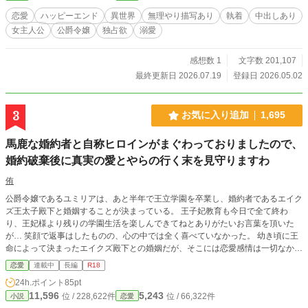
恋愛
ハッピーエンド
異世界
無理やり描写あり
執着
中出しあり
女主人公
公爵令嬢
独占欲
溺愛
感想数 1
文字数 201,107
最終更新日 2026.07.19
登録日 2026.05.02
3
お気に入り追加
1,695
馬鹿な婚約者と自称ヒロインがまぐわっておりましたので、
婚約破棄後に真実の愛とやらの行く末を見守りますわ
侑
公爵令嬢であるユミリアは、あと半年で王立学園を卒業し、婚約者であるエイク
ズ王太子殿下と婚姻することが決まっている。 王子妃教育も今日で全て終わ
り、王妃様より残りの学園生活を楽しんできてねとありがたいお言葉を頂いた
が… 笑顔で返事はしたものの、心の中では全く喜べていなかった。 幼き頃に王
命によって決まったエイクズ殿下との婚姻だが、そこには恋愛感情は一切なかっ
た。互いに冷めきった関係…いや一方的に嫌われている関係ではあるが、陛下や
恋愛
連載中
長編
R18
王妃様とは良き信頼関係が出来ており家族のように感じている。 臣下として貴
24h.ポイント
85pt
族として、私はこの国のために仕事に生き、割り切って生きていこうと決めてい
11,596
5,243
位 / 228,622件
位 / 66,322件
小説
恋愛
たのだ。 私はこの後最悪だけどれも私の運命を変えてくれた光景を見ることに