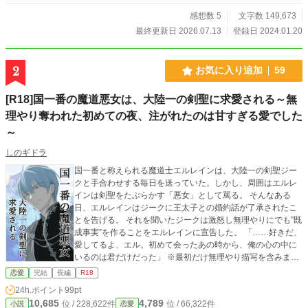
しています。 応援していただけると、とても嬉しいです。
感想数 5
文字数 149,673
最終更新日 2026.07.13
登録日 2024.01.20
2
お気に入り追加
59
[R18]国一番の魔道悪女は、大陸一の剣聖に求愛される～無
理やり奪われた初めての夜、注がれたのは甘すぎる愛でした
～
しのギドラ
国一番と称えられる魔道士エルレインは、大陸一の剣聖ジー
クと手合わせする毎日を送っていた。しかし、周囲はエルレ
インは剣聖をたぶらかす「悪女」として罵る。 そんなある
日、エルレインはジークに王太子との婚約話が了承されたこ
とを告げる。 それを聞いたジークは激怒し無理やりにでも”既
成事実”を作ることをエルレインに宣告した。 「……好きだ、
愛してるよ、エル。初めて会ったあの時から、俺の心の中に
いるのは君だけだった」 ※最初だけ無理やり描写を含みます
※「☆」→前戯、微H描写あり、「★」→本番描写あり、
恋愛
完結
長編
R18
「□」→戦闘描写あり ※「♡喘ぎ」などはありません ※最後
24h.ポイント
99pt
にはハッピーエンドです ※小説家になろうにも掲載
10,685
4,789
位 / 228,622件
位 / 66,322件
小説
恋愛