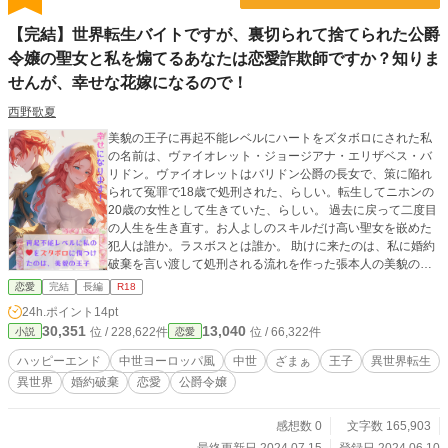
【完結】世界転生バイトですが、裏切られて捨てられた公爵
令嬢の聖女と私を煽てるあなたは恋愛詐欺師ですか？知りま
せんが、幸せな花嫁になるので！
西野歌夏
美貌の王子に再起不能レベルにハートをズタボロにされた私
の名前は、ヴァイオレット・ジョージアナ・エリザベス・バ
リドン。ヴァイオレットはバリドン公爵の長女で、策に陥れ
られて冤罪で18歳で処刑された、らしい。転生してニホンの
20歳の女性として生きていた、らしい。 過去に戻って二度目
の人生を生き直す。お人よしのスキルだけ高い聖女を嵌めた
犯人は誰か。ラスボスとは誰か。 助けに来たのは、私に婚約
破棄を言い渡して処刑される流れを作った張本人の美貌のボ
アルネハルトの王子と魔導師。私のハートをズタボロに再起
恋愛
完結
長編
R18
不能レベルで傷つけた王子が助けにくる！？ そこに新たな王
24h.ポイント
14pt
位継承者が最高にハンサムな容貌で颯爽と現れてー。 隣国の
30,351
13,040
位 / 228,622件
位 / 66,322件
小説
恋愛
カール大帝に代わって大国ハープスブートの王となる可能性
を秘めたレキュール辺境伯と、私を一度傷つけたボアルネハ
ハッピーエンド
中世ヨーロッパ風
中世
ざまぁ
王子
異世界転生
ルトの美貌の王子。 私の親友はマルグリッド・エリーナ・ル
異世界
婚約破棄
恋愛
公爵令嬢
ネ。 この異世界転生バイトが私の人生を変えることになる。
バリドン公爵令嬢の人生も、私の人生も。 ※の付いたタイト
ルには性的表現を含みます。ご注意くださいませ。 エブリス
感想数 0
文字数 165,903
タとなろうにも掲載しています。 大変申し訳ございません。
最終更新日 2024.07.15
登録日 2024.06.10