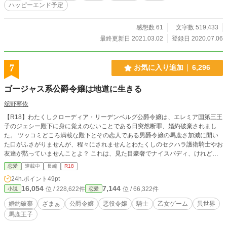
ハッピーエンド予定
感想数 61
文字数 519,433
最終更新日 2021.03.02
登録日 2020.07.06
7
お気に入り追加
6,296
ゴージャス系公爵令嬢は地道に生きる
舘野寧依
【R18】わたくしクローディア・リーデンベルグ公爵令嬢は、エレミア国第三王
子のジェシー殿下に身に覚えのないことである日突然断罪、婚約破棄されまし
た。 ツッコミどころ満載な殿下とその恋人である男爵令嬢の馬鹿さ加減に開い
た口がふさがりませんが、程々にされませんとわたくしのセクハラ護衛騎士やお
友達が黙っていませんことよ？ これは、見た目豪奢でナイスバディ、けれど中
味堅実なご令嬢が周囲にツッコミつつも振り回される物語である。
恋愛
連載中
長編
R18
24h.ポイント
49pt
16,054
7,144
位 / 228,622件
位 / 66,322件
小説
恋愛
婚約破棄
ざまぁ
公爵令嬢
悪役令嬢
騎士
乙女ゲーム
異世界
馬鹿王子