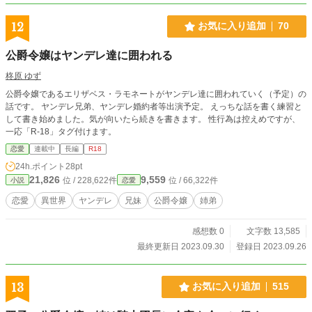
12
お気に入り追加
70
公爵令嬢はヤンデレ達に囲われる
柊原 ゆず
公爵令嬢であるエリザベス・ラモネートがヤンデレ達に囲われていく（予定）の
話です。 ヤンデレ兄弟、ヤンデレ婚約者等出演予定。 えっちな話を書く練習と
して書き始めました。気が向いたら続きを書きます。 性行為は控えめですが、
一応「R-18」タグ付けます。
恋愛
連載中
長編
R18
24h.ポイント
28pt
21,826
9,559
位 / 228,622件
位 / 66,322件
小説
恋愛
恋愛
異世界
ヤンデレ
兄妹
公爵令嬢
姉弟
感想数 0
文字数 13,585
最終更新日 2023.09.30
登録日 2023.09.26
13
お気に入り追加
515