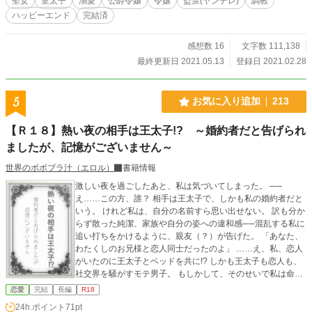
聖女
皇太子
溺愛
公爵令嬢
令嬢
監禁(ヤンデレ)
調教
リーナ。神託くらいで僕から逃げられると思ってないよね？はぁ…こんな事にな
ハッピーエンド
完結済
るなら必死に我慢して、君の純潔を守るんじゃなかったよ。」 「フィリップ殿
下…？」 「大丈夫だよ、カテリーナ。今からでも遅くは無いと思わないかい？
純潔でなければ聖女にはなれないのだから。」 嬉しそうに笑うフィリップを最
感想数 16
文字数 111,138
後に、カテリーナの意識がゆっくりと沈んでいった。 -----------------------------------
最終更新日 2021.05.13
登録日 2021.02.28
- 病んでる皇太子を書きたかっただけの小説です。 R18表現は予告なく入りま
す…というか、ほぼ全編で入ります。 2020/3/10 本編完結致しました。 今後は
番外編を更新して参ります！ よろしくお願いします。
5
お気に入り追加
213
【Ｒ１８】熱い夜の相手は王太子!? ～婚約者だと告げられ
ましたが、記憶がございません～
世界のボボブラ汁（エロル）
書籍情報
激しい夜を過ごしたあと、私は気づいてしまった。 ──
え……この方、誰？ 相手は王太子で、しかも私の婚約者だと
いう。 けれど私は、自分の名前すら思い出せない。 訳も分か
らず散った純潔、家族や自分の姿への違和感──混乱する私に
追い打ちをかけるように、親友（？）が告げた。 「あなた、
わたくしのお兄様と恋人同士だったのよ」 ……え、私、恋人
がいたのに王太子とベッドを共に!? しかも王太子も恋人も、
社交界を騒がすモテ男子。 もしかして、そのせいで私は命を
狙われている？ 公爵令嬢ベアトリス（？）が記憶を取り戻し
恋愛
完結
長編
R18
た先に待つのは── 愛か、陰謀か、それとも破滅か。 全米が
24h.ポイント
71pt
ハラハラする宮廷恋愛ストーリー……になっていてほしいで