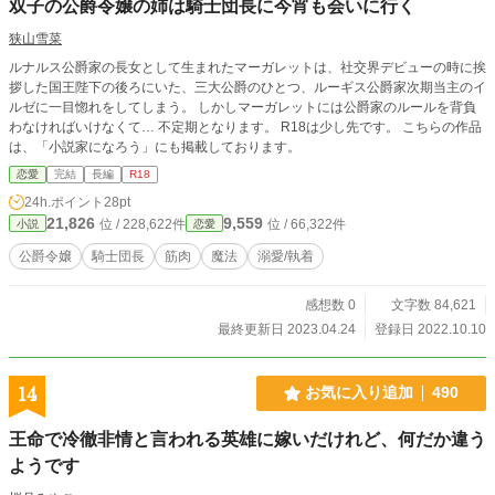
双子の公爵令嬢の姉は騎士団長に今宵も会いに行く
狭山雪菜
ルナルス公爵家の長女として生まれたマーガレットは、社交界デビューの時に挨
拶した国王陛下の後ろにいた、三大公爵のひとつ、ルーギス公爵家次期当主のイ
ルゼに一目惚れをしてしまう。 しかしマーガレットには公爵家のルールを背負
わなければいけなくて… 不定期となります。 R18は少し先です。 こちらの作品
は、「小説家になろう」にも掲載しております。
恋愛
完結
長編
R18
24h.ポイント
28pt
21,826
9,559
位 / 228,622件
位 / 66,322件
小説
恋愛
公爵令嬢
騎士団長
筋肉
魔法
溺愛/執着
感想数 0
文字数 84,621
最終更新日 2023.04.24
登録日 2022.10.10
14
お気に入り追加
490
王命で冷徹非情と言われる英雄に嫁いだけれど、何だか違う
ようです