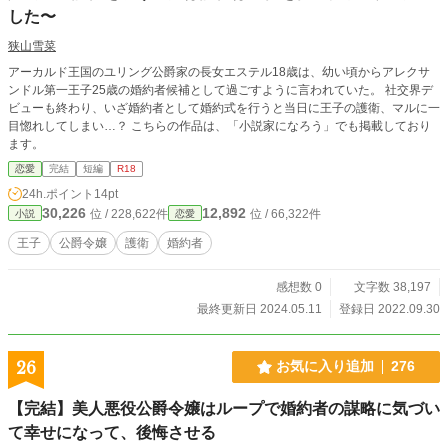
した〜
狭山雪菜
アーカルド王国のユリング公爵家の長女エステル18歳は、幼い頃からアレクサ
ンドル第一王子25歳の婚約者候補として過ごすように言われていた。 社交界デ
ビューも終わり、いざ婚約者として婚約式を行うと当日に王子の護衛、マルに一
目惚れしてしまい…？ こちらの作品は、「小説家になろう」でも掲載しており
ます。
恋愛
完結
短編
R18
24h.ポイント
14pt
30,226
12,892
位 / 228,622件
位 / 66,322件
小説
恋愛
王子
公爵令嬢
護衛
婚約者
感想数 0
文字数 38,197
最終更新日 2024.05.11
登録日 2022.09.30
26
お気に入り追加
276
【完結】美人悪役公爵令嬢はループで婚約者の謀略に気づい
て幸せになって、後悔させる