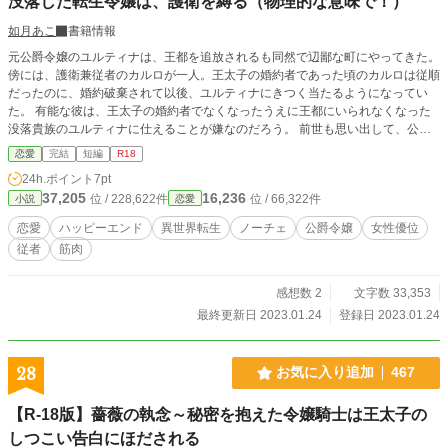
没落した転生令嬢は、護衛を縛る（物理的な意味で！）
如月あこ
書籍情報
元公爵令嬢のユルティナは、王都を追放されるも同然で辺鄙な町にやってきた。
傍には、護衛兼従者のカルロが一人。王太子の婚約者であった頃のカルロは従順
だったのに、婚約破棄されて以後、ユルティナにきつく当たるようになってい
た。 有能な彼は、王太子の婚約者でなくなったうえに王都にいられなくなった
没落貴族のユルティナに仕えることが嫌なのだろう。 前世も思い出して、公爵
令嬢にしては上手く生きれるようになり、ユルティナはカルロを解放することに
恋愛
完結
短編
R18
するがーー。 筋骨隆々護衛兼従者 × 前世を思い出した元公爵令嬢 ※女性優位で
24h.ポイント
7pt
す、注意 ※ヒーローが変態っぽい
37,205
16,236
位 / 228,622件
位 / 66,322件
小説
恋愛
恋愛
ハッピーエンド
異世界転生
ノーチェ
公爵令嬢
女性優位
従者
筋肉
感想数 2
文字数 33,353
最終更新日 2023.01.24
登録日 2023.01.24
28
お気に入り追加
467
【R-18版】薔薇の執念～秘密を抱えた令嬢騎士は王太子の
しつこい告白にほだされる