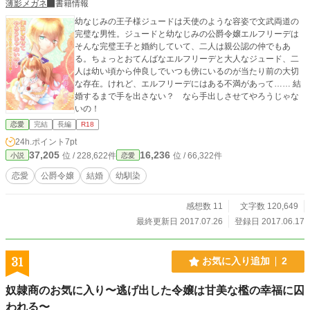
薄影メガネ
書籍情報
幼なじみの王子様ジュードは天使のような容姿で文武両道の
完璧な男性。ジュードと幼なじみの公爵令嬢エルフリーデは
そんな完璧王子と婚約していて、二人は親公認の仲でもあ
る。ちょっとおてんばなエルフリーデと大人なジュード、二
人は幼い頃から仲良しでいつも傍にいるのが当たり前の大切
な存在。けれど、エルフリーデにはある不満があって…… 結
婚するまで手を出さない？ なら手出しさせてやろうじゃな
いの！
恋愛
完結
長編
R18
24h.ポイント
7pt
37,205
16,236
位 / 228,622件
位 / 66,322件
小説
恋愛
恋愛
公爵令嬢
結婚
幼馴染
感想数 11
文字数 120,649
最終更新日 2017.07.26
登録日 2017.06.17
31
お気に入り追加
2
奴隷商のお気に入り〜逃げ出した令嬢は甘美な檻の幸福に囚
われる〜