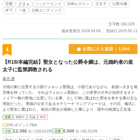
なる。 ─────── 途中シリアスな回もあり、ご都合主義なところもあります。
恋愛
ざまぁ
ハッピーエンド
自称ヒロイン
王太子
公爵令嬢
昔書いていた小説を改稿しながら投稿中です。 本作はマルチエンディング方式
年下
一途
分岐エンディング
です。
文字数 180,329
最終更新日 2026.04.08
登録日 2025.05.11
4
お気に入り追加
1,844
【R18/本編完結】聖女となった公爵令嬢は、元婚約者の皇
太子に監禁調教される
皐月 誘
大陸の東に位置する小国ウォルシュ聖国は、小国でありながら、各国へ大きな発
言権を持っていた。 それはウォルシュ聖国が、この世界の大半が信仰するオド
ノイアー教の聖地に位置している事、そして神に選ばれた聖女を有する事が主な
理由だった。 聖国の公女であるカテリーナ ラングフォードは、その日、儀式に
より聖女に選ばれた。 前任の聖女が崩御した事により、国中の純潔な乙女達が
集められ、その中より神に選ばれたのだ。 これによりカテリーナ聖女は、幼い
恋愛
連載中
長編
R18
頃に結んでいた皇太子フィリップ ウォルシュとの婚約は、神の神託により破談
24h.ポイント
78pt
となった。 その身を神殿に保護される前の短い時間、カテリーナは幼い頃から
12,386
5,500
位 / 228,622件
位 / 66,322件
小説
恋愛
の婚約者であるフィリップに別れを言う事を許される。 そこで幼い頃から良く
知る優しい婚約者は、初めてカテリーナに仄暗い表情を見せた。 「ねぇ、カテ