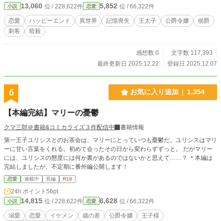
13,060
5,852
位 / 228,622件
位 / 66,322件
小説
恋愛
すね！ ※本作品はＲ１８表現があります、ご注意ください。
恋愛
ハッピーエンド
異世界
記憶喪失
王太子
公爵令嬢
侯爵
刺客
暗殺
感想数 0
文字数 117,393
最終更新日 2025.12.22
登録日 2025.12.07
6
お気に入り追加
1,354
【本編完結】マリーの憂鬱
クマ三郎＠書籍&コミカライズ３作配信中
書籍情報
第一王子ユリシスとのお茶会は、マリーにとっていつも憂鬱だ。ユリシスはマリ
ーに甘い言葉をくれる。初めて会ったその日から変わらずずっと。 だがマリー
には、ユリシスの態度には何か裏があるのではないかと思えて……？ ＊本編は
完結しましたが、不定期に番外編公開します！
恋愛
連載中
長編
R18
24h.ポイント
56pt
14,815
6,628
位 / 228,622件
位 / 66,322件
小説
恋愛
溺愛
恋愛
イケメン
歳の差
公爵令嬢
王子様