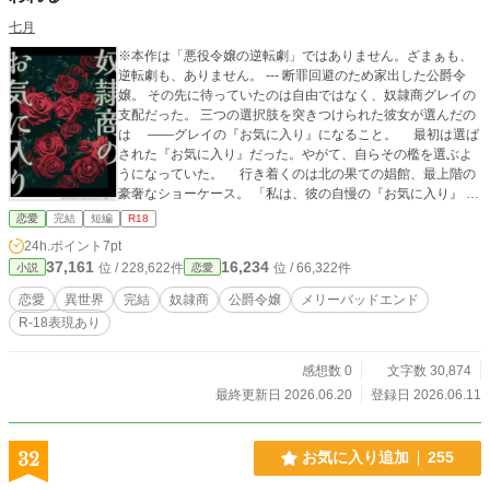
七月
※本作は「悪役令嬢の逆転劇」ではありません。ざまぁも、
逆転劇も、ありません。 --- 断罪回避のため家出した公爵令
嬢。 その先に待っていたのは自由ではなく、奴隷商グレイの
支配だった。 三つの選択肢を突きつけられた彼女が選んだの
は ――グレイの『お気に入り』になること。 最初は選ば
された『お気に入り』だった。やがて、自らその檻を選ぶよ
うになっていた。 行き着くのは北の果ての娼館、最上階の
豪奢なショーケース。 「私は、彼の自慢の『お気に入り』
それ以上の幸せなんて、もう今の私には思いつかない」 ※全
恋愛
完結
短編
R18
十話完結 ※この作品には性描写を含むシーンがあります。 ※
24h.ポイント
7pt
この作品はムーンライトノベルズにも投稿されています。
37,161
16,234
位 / 228,622件
位 / 66,322件
小説
恋愛
恋愛
異世界
完結
奴隷商
公爵令嬢
メリーバッドエンド
R-18表現あり
感想数 0
文字数 30,874
最終更新日 2026.06.20
登録日 2026.06.11
32
お気に入り追加
255