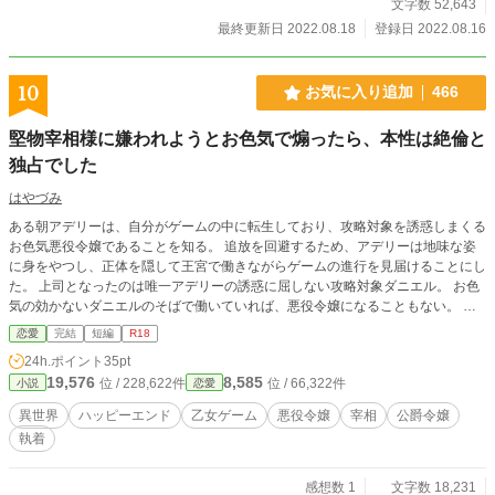
文字数 52,643
最終更新日 2022.08.18
登録日 2022.08.16
10
お気に入り追加
466
堅物宰相様に嫌われようとお色気で煽ったら、本性は絶倫と
独占でした
はやづみ
ある朝アデリーは、自分がゲームの中に転生しており、攻略対象を誘惑しまくる
お色気悪役令嬢であることを知る。 追放を回避するため、アデリーは地味な姿
に身をやつし、正体を隠して王宮で働きながらゲームの進行を見届けることにし
た。 上司となったのは唯一アデリーの誘惑に屈しない攻略対象ダニエル。 お色
気の効かないダニエルのそばで働いていれば、悪役令嬢になることもない。 そ
う安心していたアデリーだが、ゲームがエンディングを迎え、王宮を離れること
恋愛
完結
短編
R18
を告げると、ダニエルが豹変して…？ ※ムーンライトノベルズでも公開してい
24h.ポイント
35pt
ます。
19,576
8,585
位 / 228,622件
位 / 66,322件
小説
恋愛
異世界
ハッピーエンド
乙女ゲーム
悪役令嬢
宰相
公爵令嬢
執着
感想数 1
文字数 18,231