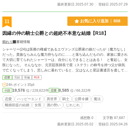
最終更新日 2025.07.30
登録日 2025.07.29
11
お気に入り追加
808
因縁の仲の騎士公爵との超絶不本意な結婚【R18】
鶴れり
書籍情報
シャーリー(24)は医療の権威であるエヴァンズ公爵家の娘だったが［魔力なし］
だった。貴族ならみんな魔力持ちなのに……と落ち込んだものの、家族に愛され
て大切に育てられたシャーリーは、自分にもできることはある！ と奮起し、女
医になった。 そんななか、元宮廷医師長で星（ステラ）の称号を持つ父が病気
で亡くなってしまう。悲しみに暮れていると、父はなんと星証書遺言を遺してい
た。 『娘であるシャーリー・エヴァンズとロッド・ファーカーの婚姻を望む』
恋愛
完結
長編
R18
星を持つ者の特権である星証書遺言に書かれた内容は、一年間は必ず行使しなけ
24h.ポイント
35pt
ればならない。 こうして因縁の仲のロッドと強制結婚することになったシャー
19,576
8,585
位 / 228,622件
位 / 66,322件
小説
恋愛
リー。 お互いに不本意な結婚なのだから、夫婦としての役割は果たさないし、
もちろん結婚式もなし。一年が経過したらさっさと離婚……のはずなのに、なぜ
恋愛
ハッピーエンド
異世界
騎士
公爵令嬢
魔法
かロッドは夜な夜なシャーリーの寝室にやってきて！？ 魔力なし女医令嬢と幼
離婚前提の結婚
女医
酒の勢い
じれじれ
馴染の騎士公爵の、強制結婚から始まる溺愛ラブストーリー！ ※ムーンライト
ノベルズにも同時掲載しています。
感想数 0
文字数 87,687
最終更新日 2025.05.02
登録日 2025.04.26