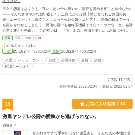
桜月みやこ
男女の恋情はなくとも、互いに思い合い穏やかに情愛を育める相手と結婚したい
―― そんなささやかな願い虚しく、王命により冷徹非情と言われる救国の英
雄・エーヴァウトに嫁ぐことになった公爵令嬢・ユリアナ。 婚儀の日まで一度
も顔を合わせることなく、婚儀の最中も始終不機嫌そうなエーヴァウトと、会話
も無く迎えた初夜。 「この匂いは」 「あ、あの、香油を少し……お気に召しま
せんでしたか……」 「いや、ユリアナ嬢らしい、爽やかながら甘さを含んだ―
恋愛
完結
短編
R18
―良い香りだ」 （か、嗅がれて……！？） 「鼻で、息をするんだ」 「慣れて、
24h.ポイント
21pt
いなくて……」 「慣れていたら、相手の男を引き裂いてやるところだ」
25,167
10,929
位 / 228,622件
位 / 66,322件
小説
恋愛
「え……」 嫁いだ英雄様は、何だか思っていたのと大分違うようで――？
恋愛
ハッピーエンド
英雄
公爵令嬢
褒賞
結婚
R18シーンあり
文字数 11,805
最終更新日 2022.02.04
登録日 2022.02.04
15
お気に入り追加
13
激重ヤンデレ公爵の愛執から逃げられない。
猫塚ルイ
妻が好きすぎて手を出せない激重夫と、そんな夫の本性に沼