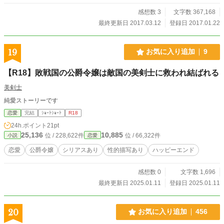
感想数 3
文字数 367,168
最終更新日 2017.03.12
登録日 2017.01.22
19
お気に入り追加
9
【R18】敗戦国の公爵令嬢は敵国の美剣士に救われ結ばれる
美剣士
純愛ストーリーです
恋愛
完結
ｼｮｰﾄｼｮｰﾄ
R18
24h.ポイント
21pt
25,136
10,885
位 / 228,622件
位 / 66,322件
小説
恋愛
恋愛
公爵令嬢
シリアスあり
性的描写あり
ハッピーエンド
感想数 0
文字数 1,696
最終更新日 2025.01.11
登録日 2025.01.11
20
お気に入り追加
456