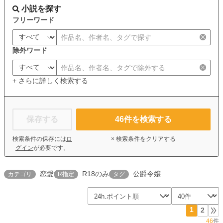
小説を探す
フリーワード
除外ワード
+ さらに詳しく検索する
保存する
46
件を検索する
検索条件の保存には
ロ
× 検索条件をクリアする
グイン
が必要です。
恋愛
R18のみ
公爵令嬢
カテゴリ
R指定
タグ
1
2
46
件