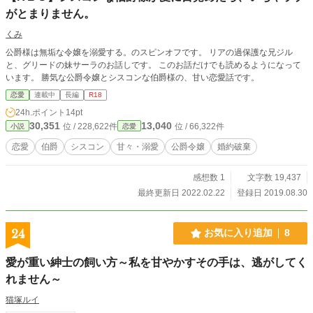
がとまりません。
くみ
公爵様は無垢な令嬢を溺愛する。のスピンオフです。 リアの過保護な兄ジル
と、グリードの妹サーラのお話しです。 このお話だけでも読めるようになって
います。 勝気な公爵令嬢とシスコンな伯爵様の、甘い恋愛話です。
恋愛
連載中
長編
R18
24h.ポイント
14pt
30,351
13,040
位 / 228,622件
位 / 66,322件
小説
恋愛
恋愛
伯爵
シスコン
甘々・溺愛
公爵令嬢
婚約破棄
感想数 1
文字数 19,437
最終更新日 2022.02.22
登録日 2019.08.30
24
お気に入り追加
8
愛が重い紳士の飼い方～私を甘やかすその手は、逃がしてく
れません～
猫塚ルイ