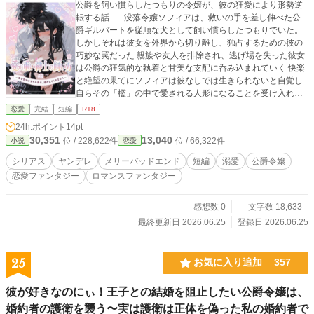
公爵を飼い慣らしたつもりの令嬢が、彼の狂愛により形勢逆
転する話── 没落令嬢ソフィアは、救いの手を差し伸べた公
爵ギルバートを従順な犬として飼い慣らしたつもりでいた。
しかしそれは彼女を外界から切り離し、独占するための彼の
巧妙な罠だった 親族や友人を排除され、逃げ場を失った彼女
は公爵の狂気的な執着と甘美な支配に呑み込まれていく 快楽
と絶望の果てにソフィアは彼なしでは生きられないと自覚し
自らその「檻」の中で愛される人形になることを受け入れる
狂愛ラブストーリー
恋愛
完結
短編
R18
24h.ポイント
14pt
30,351
13,040
位 / 228,622件
位 / 66,322件
小説
恋愛
シリアス
ヤンデレ
メリーバッドエンド
短編
溺愛
公爵令嬢
恋愛ファンタジー
ロマンスファンタジー
感想数 0
文字数 18,633
最終更新日 2026.06.25
登録日 2026.06.25
25
お気に入り追加
357
彼が好きなのにぃ！王子との結婚を阻止したい公爵令嬢は、
婚約者の護衛を襲う〜実は護衛は正体を偽った私の婚約者で