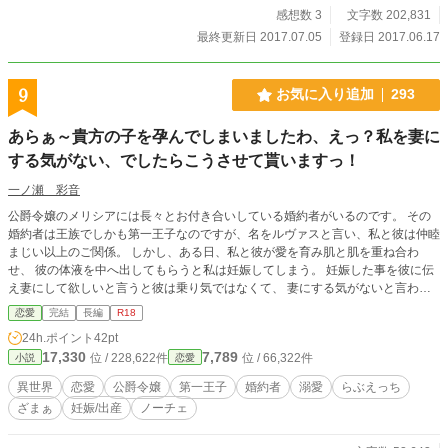
感想数 3
文字数 202,831
最終更新日 2017.07.05
登録日 2017.06.17
9
お気に入り追加
293
あらぁ～貴方の子を孕んでしまいましたわ、えっ？私を妻に
する気がない、でしたらこうさせて貰いますっ！
一ノ瀬 彩音
公爵令嬢のメリシアには長々とお付き合いしている婚約者がいるのです。 その
婚約者は王族でしかも第一王子なのですが、名をルヴァスと言い、私と彼は仲睦
まじい以上のご関係。 しかし、ある日、私と彼が愛を育み肌と肌を重ね合わ
せ、 彼の体液を中へ出してもらうと私は妊娠してしまう。 妊娠した事を彼に伝
え妻にして欲しいと言うと彼は乗り気ではなくて、 妻にする気がないと言われ
私はある行動に出るしかない！ ※この物語はフィクションです。 R18作品です
恋愛
完結
長編
R18
ので性描写など苦手なお方や未成年のお方はご遠慮下さい。 追記 指摘箇所は修
24h.ポイント
42pt
正したのです。
17,330
7,789
位 / 228,622件
位 / 66,322件
小説
恋愛
異世界
恋愛
公爵令嬢
第一王子
婚約者
溺愛
らぶえっち
ざまぁ
妊娠/出産
ノーチェ