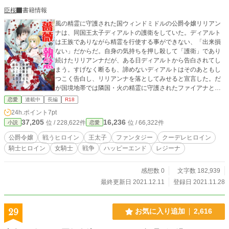
臣桜
書籍情報
風の精霊に守護された国ウィンドミドルの公爵令嬢リリアン
ナは、同国王太子ディアルトの護衛をしていた。ディアルト
は王族でありながら精霊を行使する事ができない、「出来損
ない」だからだ。自身の気持ちを押し殺して「護衛」であり
続けたリリアンナだが、ある日ディアルトから告白されてし
まう。すげなく断るも、諦めないディアルトはそのあともし
つこく告白し、リリアンナを落としてみせると宣言した。だ
が国境地帯では隣国・火の精霊に守護されたファイアナとの
戦争があり、二人は戦争に巻き込まれる運命となる――。 ※
恋愛
連載中
長編
R18
全年齢向け「１４０４本のバラが起こした奇跡～諦めない王
24h.ポイント
7pt
子とクールな女騎士の純愛物語」のR-18版です。おおまかな
37,205
16,236
位 / 228,622件
位 / 66,322件
小説
恋愛
流れは変わりませんが、序盤から読みやすいように文章をこ
まめに書き換えていますので、こちらはこちらでお楽しみ頂
公爵令嬢
戦うヒロイン
王太子
ファンタジー
クーデレヒロイン
ければ幸いです。 ただ、元が全年齢向けだったため、R-18シ
騎士ヒロイン
女騎士
戦争
ハッピーエンド
レジーナ
ーンを入れるタイミングが少なくて、全体的に該当シーンが
少なめです。すみません。 ※ムーンライトノベルズ様にも重
複投稿しています。
感想数 0
文字数 182,939
最終更新日 2021.12.11
登録日 2021.11.28
29
お気に入り追加
2,616