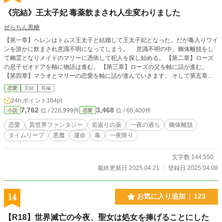
《完結》王太子妃 毒薬飲まされ人生変わりました
ぜらちん黒糖
【第一章】ヘレンはトムス王太子と結婚して王太子妃となった。だが毒入りワイ
ンを誰かに飲まされ意識不明になってしまう。 意識不明の中、幽体離脱をし
て幽霊となりメイドのマリーに憑依して犯人を探し始める。 【第二章】ローズ
の息子ゼオドアを軸に物語は進む。 【第三章】ローズの父を軸に話が進む。
【第四章】マラオとマリーの恋愛を軸に話が進んでいきます。 そして第五章よ
りもうひとりの主役が登場します。
恋愛
完結
長編
24h.ポイント
184pt
7,762
3,468
位 / 228,999件
位 / 66,400件
小説
恋愛
恋愛
異世界ファンタジー
若返りの薬
一夜の過ち
幽体離脱
タイムリープ
悪魔
運命
毒
一夜限り
文字数 144,550
最終更新日 2025.04.21
登録日 2025.04.08
14
お気に入り追加
123
【R18】世界滅亡の今夜、聖女は処女を捧げることにした