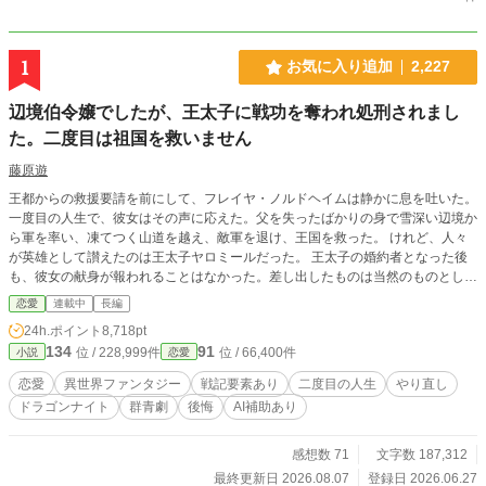
1
お気に入り追加
2,227
辺境伯令嬢でしたが、王太子に戦功を奪われ処刑されまし
た。二度目は祖国を救いません
藤原遊
王都からの救援要請を前にして、フレイヤ・ノルドヘイムは静かに息を吐いた。
一度目の人生で、彼女はその声に応えた。父を失ったばかりの身で雪深い辺境か
ら軍を率い、凍てつく山道を越え、敵軍を退け、王国を救った。 けれど、人々
が英雄として讃えたのは王太子ヤロミールだった。 王太子の婚約者となった後
も、彼女の献身が報われることはなかった。差し出したものは当然のものとして
扱われ、最後には処刑された。 その最期に、彼女のそばにいたのは、翼がなく
恋愛
連載中
長編
空を飛べない白い竜だけだった。 目を覚ましたフレイヤは、父の戦死を告げら
24h.ポイント
8,718pt
れた日に戻っていた。 ならば、もう同じ道は選ばない。 王太子の栄光のために
134
91
位 / 228,999件
位 / 66,400件
小説
恋愛
戦うことも、王都の涙に命を差し出すことも、二度としない。 彼女が守るべき
ものは、雪深い辺境にある。 飛べない白い竜がいる。父が遺した寡黙な竜騎士
恋愛
異世界ファンタジー
戦記要素あり
二度目の人生
やり直し
がいる。そして、彼女の帰りを待つ人々がいる。 祖国を救った令嬢は、二度目
ドラゴンナイト
群青劇
後悔
AI補助あり
の人生で祖国を救わない。 これは、すべてを奪われた辺境伯令嬢が、雪の国で
愛と居場所を取り戻す物語。
感想数 71
文字数 187,312
最終更新日 2026.08.07
登録日 2026.06.27