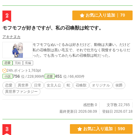
2
お気に入り追加
70
モフモフが好きですが、私の召喚獣は蛇です。
アキナヌカ
モフモフなぬいぐるみは好きだけど、動物は大嫌い。だけど
私の召喚獣は黒い毛玉で、それで仕方なく我慢するつもりだ
った。でも洗ってみたら私の召喚獣は蛇だった。
恋愛
完結
長編
24h.ポイント
1,763pt
756
451
位 / 228,999件
位 / 66,400件
小説
恋愛
恋愛
異世界
日常
女主人公
蛇
召喚獣
オリジナル
侯爵
異世界ファンタジー
感想数 0
文字数 22,765
最終更新日 2026.08.09
登録日 2026.07.18
3
お気に入り追加
590