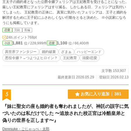
王太子の婚約者となった公爵令嬢フェリシアは王妃教育を受けることになった。
厳しい王妃教育にフェリシアはすり減る。 しかしある日、フェリシアは気付い
てしまった。 王妃教育の正体に。 真実に気付いたフェリシアは、王子と婚約を
解消するために王子妃にふさわしくない行動をとると決めた。 ※小説家になろ
うにも掲載しています。
恋愛
完結
長編
24h.ポイント
768pt
1,881
1,100
位 / 228,999件
位 / 66,400件
小説
恋愛
異世界ファンタジー
婚約破棄
ざまぁ
ハッピーエンド
悪役令嬢？→つよつよヒロイン？
王妃教育
溺愛/恋愛
文字数 153,907
最終更新日 2026.05.29
登録日 2026.02.13
5
お気に入り追加
381
『妹に聖女の座も婚約者も奪われましたが、神託の誤字に気
づいたのは私だけでした 〜追放された校正官は冷酷皇弟と
偽りの世界を正します〜』
Deresuke・ごじゃっぺ・太郎