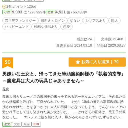
24h.ポイント
120pt
9,993
4,521
位 / 228,999件
位 / 66,400件
小説
恋愛
異世界ファンタジー
前向きヒロイン
切ない
シリアスあり
獣人
ハッピーエンド
残酷な描写あり
恋愛
感想数 24
文字数 19,468
最終更新日 2024.03.18
登録日 2020.08.27
20
お気に入り追加
70
男嫌いな王女と、帰ってきた筆頭魔術師様の『執着的指導』
～魔道具は大人の玩具じゃありません～
花虎
魔術大国カリューノスの現国王の末っ子である第一王女エレノアは、その見た目
から妖精姫と呼ばれ、可愛がられていた。 だが、10歳の頃男の家庭教師に誘
拐されかけたことをきっかけに大人の男嫌いとなってしまう。そんなエレノアの
遊び相手として送り込まれた美少女がいた。……けれどその正体は、兄王子の親
友だった。 エレノアは彼を気に入り、嫌がるのもかまわずいたずらまがいに
ちょっかいをかけていた。けれど、いつの間にか彼はエレノアの前から去り、エ
恋愛
完結
短編
R18
レノアも誘拐の恐ろしい記憶を封印すると共に少年を忘れていく。 そんなエ