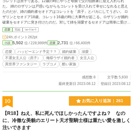
コレットは庶子である。12歳の時にやっと母娘で父の伯爵家に迎え入れられ
た。 姉のロザリンは戸惑いながらもコレットを受け入れて幸せになれると思え
たのだが、姉の婚約者セオドアはコレットを「庶子」とバカにしてうざい。 ロ
ザリンとセオドア18歳、コレット16歳の時に大事件が起こる。ロザリンが婚約
破棄をセオドアに突き付けたのだ。対して姉を溺愛するセオドアは簡単に受け入
れなかった。 姉妹の運命は？庶子のコレットはどうなる？ 姉の婚約者はオレ様
恋愛
完結
ｼｮｰﾄｼｮｰﾄ
のキモくて嫌なヤツです。不快に思われたらブラウザーバックをお願いします。
24h.ポイント
262pt
世界観はフワッとしたありふれたお話ですが、ヒマつぶしに読んでいただけると
5,502
2,731
位 / 228,999件
位 / 66,400件
小説
恋愛
嬉しいです。 他サイトにも掲載。 完結後に手直しした部分があります。内容に
変化はありません。
恋愛
ハッピーエンド予定？？
婚約破棄
溺愛
不運女主人公（庶子）
俺様ウザイ婚約者
女主人公
異世界ファンタジー
ラブコメ
酷い家族
感想数 8
文字数 5,830
最終更新日 2023.08.12
登録日 2023.08.12
10
お気に入り追加
261
【R18】ねえ、私に死んでほしかったんですよね？ なの
に、冷徹な美貌のエリート天才聖騎士様は重たい愛を激しく
注いできます