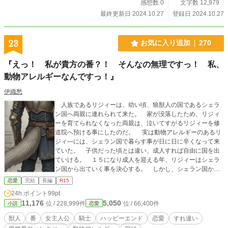
感想数 0
文字数 12,979
最終更新日 2024.10.27
登録日 2024.10.27
23
お気に入り追加
270
『えっ！ 私が貴方の番？！ そんなの無理ですっ！ 私、
動物アレルギーなんですっ！』
伊織愁
人族であるリジィーは、幼い頃、狼獣人の国であるシェラ
ン国へ両親に連れられて来た。 家が没落したため、リジィ
ーを育てられなくなった両親は、泣いてすがるリジィーを修
道院へ預ける事にしたのだ。 実は動物アレルギーのあるリ
ジィ―には、シェラン国で暮らす事が日に日に辛くなって来
ていた。 子供だった頃とは違い、成人すれば自由に国を出
ていける。 １５になり成人を迎える年、リジィーはシェラ
ン国から出ていく事を決心する。 しかし、シェラン国から
出ていく矢先に事件に巻き込まれ、シェラン国の近衛騎士に
恋愛
完結
長編
R15
助けられる。 二人が出会った瞬間、頭上から光の粒が降り
24h.ポイント
99pt
注ぎ、番の刻印が刻まれた。 狼獣人の近衛騎士に『私の番
11,176
5,050
位 / 228,999件
位 / 66,400件
小説
恋愛
っ』と熱い眼差しを受け、リジィ―は内心で叫んだ。
『私、動物アレルギーなんですけどっ！ そんなのありー
獣人
番
女主人公
騎士
ハッピーエンド
恋愛
すれ違い
っ？！』