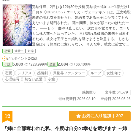
完結保障。2日おき12時30分投稿 完結後の追加エピ4話だけ1
日おき ◇2026.05.27 エーリカ・ヴェーデキントは、王女暗殺
未遂の濡れ衣を着せられ、婚約者である王子にも信じてもら
えないまま処刑された。 死の間際、彼女が願ったのはただ一
つ。 ――もう一度やり直したい。 次に目を覚ますと、エーリ
カは死の前へと戻っていた。 再び訪れる破滅の未来を回避す
るため、彼女は王子との婚約を避けようと決意する。 しかし
運命はそう簡単には変わらない。 そんな中、彼女は前世では
知ることのなかった一人の青年騎士、ルーカス・ヴィツォレ
恋愛
連載中
短編
クと出会う。 未来の記憶から、彼もまた自分と同じく命を落
24h.ポイント
242pt
とす運命にあることを知ったエーリカは、彼を救うためにあ
5,889
2,884
位 / 228,999件
位 / 66,400件
小説
恋愛
る決断を下す。 「私と結婚してください」 冤罪で処刑された
令嬢と、誠実な騎士。 選ぶことの怖さ、知らないことの罪、
恋愛
シリアス
感情劇
異世界ファンタジー
ループ
女性向け
愛することの重さ。 誰も悪者ではないのに、誰も望む形では
心理描写
切ない恋愛
令嬢
幸せになれない——。 ループ×婚約回避×メリーバットエンド
の異世界ロマンス。 ＊この作品はメリーバットエンドです。
ハッピーエンドを期待される方はご注意ください。 ◇ 小説家
感想数 0
文字数 64,579
になろう、カクヨムにも同時掲載
最終更新日 2026.08.10
登録日 2026.05.26
12
お気に入り追加
307
『姉に全部奪われた私、今度は自分の幸せを選びます ～姉