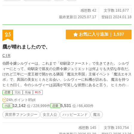
ーーーーーーーーーーーーーーーーーーーーー 読む前にご確認いただけると助
かります。 １）西洋の貴族社会をベースにした世界観ではあるものの、あくま
感想数 42
文字数 181,677
でファンタジーです ２）作中では第一王位継承者のみ『皇太子』とし、それ以
最終更新日 2025.07.17
登録日 2024.01.18
外は『王子』『王女』としています →ただ今『皇太子』を『王太子』へ、さら
に文頭一文字下げなど、表記を改訂中です。 そのため一時的に『皇太子』と
『王太子』が混在しております。 よろしくお願いいたします。 ーーーーーーー
25
お気に入り追加
1,537
ーーーーーーーーーーーーーーーーーーーーーーーーーーーーーーー 誤字を教
えてくださる方、ありがとうございます。 読み返してから投稿しているのです
靄が晴れましたので、
が、見落としていることがあるのでとても助かります。 アルファポリス第18回
恋愛小説大賞 奨励賞受賞
C t R
伯爵令嬢シルヴィーは、これまで「幼馴染ファースト」で生きてきた。 シルヴ
ィーにとって、幼馴染で親友の公爵令嬢ジュリエットは何よりも大切な存在だ。
けれど三年に一度王都で開かれる隣国「魔法大帝国」主催イベント「魔法エキス
ポ」で、異国の美女ヒミカと出会い、シルヴィーに転機が訪れる。 魔法を持つ
ヒミカ曰く、今のシルヴィーは認識が可笑しな状態にあると言う。 ヒミカの助
けにより脳内の靄が晴れ、本来の自分を取り戻したシルヴィーは、幼馴染ジュリ
恋愛
完結
長編
R15
エットとの別離と帝国への留学を決意する――。 ※無自覚の苦労人だったヒロ
24h.ポイント
85pt
イン ※帝国皇子のヒーロー ■作品転載、盗作、明らかな設定の類似・盗用、オ
12,142
5,531
位 / 228,999件
位 / 66,400件
小説
恋愛
マージュ、全て禁止致します。
異世界ファンタジー
女主人公
ハッピーエンド
魔法
感想数 145
文字数 193,754