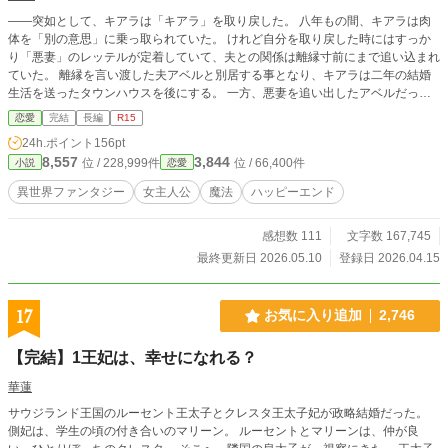
――突如として、キアラは「キアラ」を取り戻した。 八年もの間、キアラは肉
体を「別の意思」に乗っ取られていた。 けれど自分を取り戻した時にはすっか
り「悪妻」のレッテルが定着していて、夫との関係は離縁寸前にまで追い込まれ
ていた。 離縁を言い渡した夫アベルと別居する事となり、キアラは二年の結婚
生活を送ったタウンハウスを後にする。 一方、悪妻を追い出したアベルだった
が、彼女があっさりと家を出て行った事に拍子抜けし、胸中複雑であった。 本
恋愛
完結
長編
R15
来の自分として歩き出したキアラと、別居中の妻を気にするアベルの想いの行方
24h.ポイント
156pt
は――――。 ※不定期連載につき留意。 ※体を乗っ取られていた薄幸ヒロイン
8,557
3,844
位 / 228,999件
位 / 66,400件
小説
恋愛
と、もだもだするヒーロー。 ■作品転載、盗作、明らかな設定の類似・盗用、オ
マージュ、全て禁止致します。
異世界ファンタジー
女主人公
魔法
ハッピーエンド
感想数 111
文字数 167,745
最終更新日 2026.05.10
登録日 2026.04.15
17
お気に入り追加
2,746
【完結】1王妃は、幸せになれる？
華蓮
サウジランド王国のルーセント王太子とクレスタ王太子妃が政略結婚だった。
側妃は、学生の頃の付き合いのマリーン。 ルーセントとマリーンは、仲が良