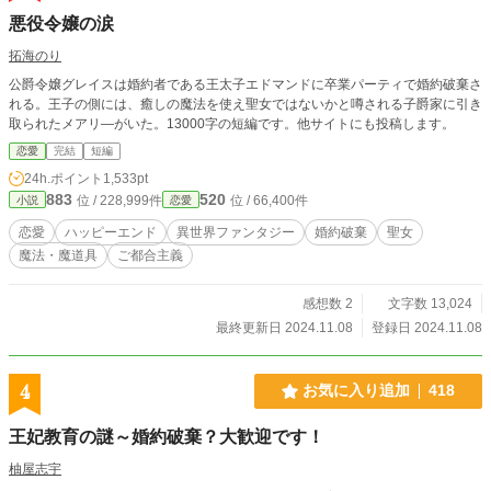
悪役令嬢の涙
拓海のり
公爵令嬢グレイスは婚約者である王太子エドマンドに卒業パーティで婚約破棄さ
れる。王子の側には、癒しの魔法を使え聖女ではないかと噂される子爵家に引き
取られたメアリ―がいた。13000字の短編です。他サイトにも投稿します。
恋愛
完結
短編
24h.ポイント
1,533pt
883
520
位 / 228,999件
位 / 66,400件
小説
恋愛
恋愛
ハッピーエンド
異世界ファンタジー
婚約破棄
聖女
魔法・魔道具
ご都合主義
感想数 2
文字数 13,024
最終更新日 2024.11.08
登録日 2024.11.08
4
お気に入り追加
418
王妃教育の謎～婚約破棄？大歓迎です！
柚屋志宇