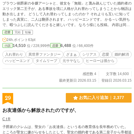
ブラウン侯爵家の令嬢アーシャと、彼女を「無能」と蔑み疎んじていた婚約者の
エリック第二王子が、ある事故を境に人格が入れ替わってしまうことから物語は
動き出します。 どうして入れ替わってしまったのか？ それよりも互いに知って
しまった真実に、二人は翻弄されます。 ハッピーエンドです。 かる～い気持ち
で、暇つぶしに読んでくださると嬉しいです。 なろう様にも投稿。 内容は同じ
ですが、なろう様ではアーシャ視点から始まっています。
恋愛
完結
短編
24h.ポイント
63pt
14,510
6,488
位 / 228,999件
位 / 66,400件
小説
恋愛
入れ替わり
異世界ファンタジー
ざまぁ
シリアス
恋愛
婚約解消
ハッピーエンド
タイムリープ
元サヤなし
ヒーローは後から
感想数 4
文字数 14,600
最終更新日 2026.03.15
登録日 2026.03.15
29
お気に入り追加
2,377
お友達係から解放されたのですが、
C t R
子爵家のクレムは、聖女の「お友達係」という名の教育係を長年務めていた。
ところが聖女に嫌がらせをしたとして、聖女の婚約者である第二皇子から帝都追