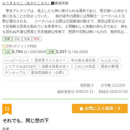
おうぎまちこ（あきたこまち）
書籍情報
聖女アレクシアは、成人したら神に捧げられる運命であり、聖王都へと向かう
旅に出ることが決まっていた。 旅の道中の護衛には聖騎士・ジークハルト公
爵が選出される。 ジークハルト公爵は王国最強の騎士で、普段は聖王のそば
で近衛騎士団長を勤めている美青年だ。人間離れした美貌の持ち主であり、神を
も恐れぬ不遜な態度と天衣無縫な性格で、態度や言動は軽いものの、無邪気な笑
顔で容赦なく敵をなぎ倒す姿から、「氷の聖騎士」「氷の貴公子」との異名を持
恋愛
完結
長編
R18
つ人物だった。 そうして、聖女アレクシアの成人の誕生日、迎えに来た聖騎
24h.ポイント
248pt
士ジークハルトがこう告げてきた。 ――「聖女を殺すのは、この俺だ」と。
5,794
2,837
位 / 228,999件
位 / 66,400件
小説
恋愛
大切な人を失った過去から聖女が犠牲になる世界を憎む聖騎士・ジークハル
ト × 十年前に彼に拾われて神に捧げられて死ぬ運命となった聖女・アレクシ
ハッピーエンド
異世界ファンタジー
年の差＆身分差
らぶえっち
ア 神殿から聖王都までの旅の道中、孤独を抱えた二人が心を通わせ合ってい
シリアス＆ほのぼの
溺愛＆執着＆甘々
じれじれ初恋
運命の番/竜
く物語。 ※R18には※、第2話～、2/3はRな気がする。→本編は1/3、後日談は
ケンカップル
最強貴族騎士（公爵）
2/3 ※作者の執筆6周年記念作品。 ※顔は良いけど口が悪い天才聖騎士ヒーロー
(公爵)が、健気なヒロインにずぶずぶにハマって激甘溺愛に豹変(改心？)……み
たいな話になったかは分からない。 ※聖騎士様が私の純潔を狙ってきます……
感想数 0
文字数 113,224
とかの方が話は近かったかもしれない…… ※死にたがりの2人になった…… ※
最終更新日 2026.07.12
登録日 2026.07.03
ジークハルトがアレですけど、いちおう童貞と処女。 ※ムーンライトノベルズ
の完結作品。全33話、12万字数程度。
11
お気に入り追加
2
それでも、同じ空の下
夜唏