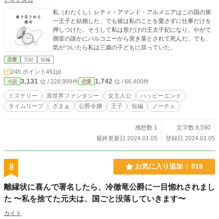
私（わたくし）レティ・アマンド・アルメニアはこの国の第
一王子と結婚した、でも彼は私のことを愛さずに仕事だけを
押しつけた。そうして私は形だけの王太子妃になり、やがて
側室の誰かにバルコニーから突き落とされて死んだ。でも、
気がついたら私は三歳の子どもに戻っていた。
恋愛
完結
短編
24h.ポイント
461pt
3,131
1,742
位 / 228,999件
位 / 66,400件
小説
恋愛
ミステリー
異世界ファンタジー
女主人公
ハッピーエンド
タイムリープ
ざまぁ
公爵令嬢
王子
短編
ノーチェ
感想数 1
文字数 8,590
最終更新日 2024.01.05
登録日 2024.01.05
8
お気に入り追加
519
離縁状に喜んで署名したら、冷徹竜公爵に一目惚れされまし
た 〜私を捨てた元夫は、国ごと没落していきます〜
カイト