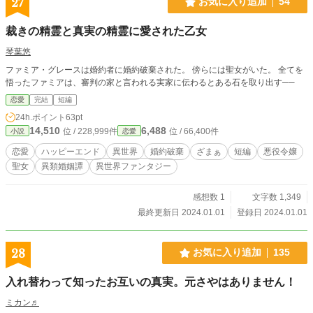
27
お気に入り追加
54
裁きの精霊と真実の精霊に愛された乙女
琴葉悠
ファミア・グレースは婚約者に婚約破棄された。 傍らには聖女がいた。 全てを
悟ったファミアは、審判の家と言われる実家に伝わるとある石を取り出す──
恋愛
完結
短編
24h.ポイント
63pt
14,510
6,488
位 / 228,999件
位 / 66,400件
小説
恋愛
恋愛
ハッピーエンド
異世界
婚約破棄
ざまぁ
短編
悪役令嬢
聖女
異類婚姻譚
異世界ファンタジー
感想数 1
文字数 1,349
最終更新日 2024.01.01
登録日 2024.01.01
28
お気に入り追加
135
入れ替わって知ったお互いの真実。元さやはありません！
ミカン♬