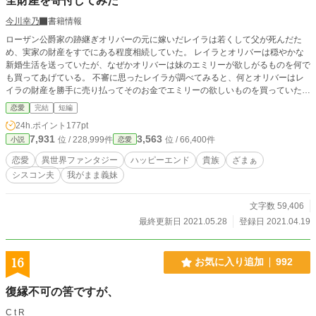
全財産を寄付してみた
今川幸乃
書籍情報
ローザン公爵家の跡継ぎオリバーの元に嫁いだレイラは若くして父が死んだた
め、実家の財産をすでにある程度相続していた。 レイラとオリバーは穏やかな
新婚生活を送っていたが、なぜかオリバーは妹のエミリーが欲しがるものを何で
も買ってあげている。 不審に思ったレイラが調べてみると、何とオリバーはレ
イラの財産を勝手に売り払ってそのお金でエミリーの欲しいものを買っていた。
レイラは実家を継いだ兄に相談し、自分に敵対する者には容赦しない”冷血王
恋愛
完結
短編
子”と恐れられるクルス第三王子に全財産を寄付することにする。 それでもオリ
24h.ポイント
177pt
バーはレイラの財産でエミリーに物を買い与え続けたが、自分に寄付された財産
7,931
3,563
位 / 228,999件
位 / 66,400件
小説
恋愛
を勝手に売り払われたクルスは激怒し…… ※短め
恋愛
異世界ファンタジー
ハッピーエンド
貴族
ざまぁ
シスコン夫
我がまま義妹
文字数 59,406
最終更新日 2021.05.28
登録日 2021.04.19
16
お気に入り追加
992
復縁不可の筈ですが、
C t R