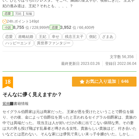
い。ひとりぼっちのクレスタ。 そこへ、隣国の皇太子が、視察にきた。 王太子
妃の進み道は、王妃？それとも、、、、？
恋愛
完結
短編
24h.ポイント
149pt
8,755
3,952
位 / 228,999件
位 / 66,400件
小説
恋愛
恋愛
政略結婚
王妃
幸せ
残念王太子
側妃
ざまあ
ハッピーエンド
異世界ファンタジー
文字数 56,356
最終更新日 2023.03.26
登録日 2022.06.04
18
お気に入り追加
646
そんなに儚く見えますか？
紫南
書籍情報
セイグラル伯爵家は元は商家だった。 王家が恩を受けたということで爵位を賜
り、その後、金によって伯爵位を買ったと言われるセイグラル伯爵家は、貴族の
中では異端だった。 現当主は人が好いだけの表に出てこない病弱な男。その妻
は大の男も投げ飛ばす乱暴者と噂される女性。貴族らしい貴族ほど、付き合いた
いなどとは思わない。 そんな家には儚気で美しい末っ子令嬢がいた。しかし、