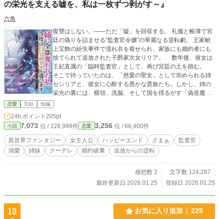
の栄光を支える嘘を、私は一枚ずつ剥がす～』
六角
復讐はしない。——ただ「嘘」を回収する。 礼儀と帳簿で宮
廷の偽りを詰ませる“監査官令嬢”の華麗なる逆転劇。 王家献
上宝飾の紛失事件で濡れ衣を着せられ、家族にも婚約者にも
捨てられて追放された子爵家次女リリア。 数年後、彼女は
王妃直属の「臨時監査官」として、再び宮廷の土を踏む。
そこで待っていたのは、「慈愛の聖女」として崇められる姉
セシリアと、彼女に心酔する愚かな貴族たち。しかし、姉の
栄光の裏には、横領、洗脳、そして国を揺るがす「偽造魔
石」の陰謀が隠されていた。 「復讐？ いいえ、これは正
恋愛
完結
短編
当な監査です」 リリアは感情に流されず、帳簿と証拠、そ
24h.ポイント
205pt
して真実を映す「プリズム」を武器に、姉が築き上げた嘘の
7,073
3,256
位 / 228,999件
位 / 66,400件
小説
恋愛
城を一枚ずつ剥がしていく。 孤立無援の彼女を支えるの
は、氷のように冷徹な宰相補佐レオンハルトと、豪快な近衛
異世界ファンタジー
女主人公
ハッピーエンド
ざまぁ
監査官
騎士団長カミュ。 やがてリリアは、国中を巻き込んだ姉の
溺愛
姉妹
クーデレ
婚約破棄
追放からの逆転
洗脳計画を打ち砕き、自分自身の幸せと、不器用な宰相補佐
からの溺愛を手に入れる——。
感想数 2
文字数 124,287
最終更新日 2026.01.25
登録日 2026.01.25
13
お気に入り追加
225