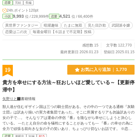
見た目に反して彼女は母親似の武闘派で、護衛稼業を始めて大成功する商人とし
恋愛
完結
長編
ての鋭い嗅覚を持つ。更に父親似の暗躍趣味を持っているようで…… 姉と兄も
24h.ポイント
120pt
曲者な家族が国の裏で暗躍し、大きく国を揺るがしていく！？ 見た目詐欺な愛
9,993
4,521
位 / 228,999件
位 / 66,400件
小説
恋愛
され令嬢が、家族と共に大暴れするファンタジー開幕です！
異世界ファンタジー
暗躍趣味
たまに無双
見た目詐欺
武闘派令嬢
恋愛は二の次
毎週金曜日【６話まで不定期】投稿
感想数 15
文字数 122,770
最終更新日 2026.01.23
登録日 2025.01.15
19
お気に入り追加
1,770
貴方を幸せにする方法～狂おしいほど愛している～【更新停
滞中】
矢野りと
書籍情報
獣人達が住むギザイン国は三つの騎士団がある。その中の一つである通称『灰騎
士団』は訳あり揃いの実力者集団であった。そこに所属するリアも勿論訳ありの
女の子で…。 そんなリアは運命の伴侶『番』を陰ながら幸せにしようと決心し
ている。 ---たとえ自分の命を犠牲にすることがあっても--- 『番』の幸せの為に
全力で頑張る前向きな女の子の笑いあり、ちょっぴり切ないお話です。 ※恋愛
要素は遅めです。 ※更新停滞中ですm(_ _)m
恋愛
連載中
短編
R15