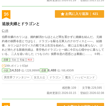
最終更新日 2026.01.28
登録日 2025.12.26
26
お気に入り追加
421
追放夫婦とドラゴンと
C t R
伯爵令嬢のカリンは、婚約解消からほとんど間を置かずに婚姻を結んだ。 元婚
約者の侯爵令息とではなく、ドラゴンを駆る元軍人のクロヴィスと――。 結婚
後、カリンはクロヴィスの船で水上生活を始めた。 彼には土地も家もない。 け
れど持たざる新婚夫婦は、青空色のドラゴンと一緒に今日も心穏やかに暮らして
いる。 二人を追い出した（つもりの）侯爵令息の思惑とは裏腹に……。 ※利発
な妻と寡黙な夫 ■作品転載、盗作、明らかな設定の類似・盗用、オマージュ、全
恋愛
完結
長編
R15
て禁止致します。
24h.ポイント
63pt
14,510
6,488
位 / 228,999件
位 / 66,400件
小説
恋愛
異世界ファンタジー
女主人公
ドラゴン
魔法
ハッピーエンド
感想数 109
文字数 229,595
最終更新日 2026.03.15
登録日 2026.02.08