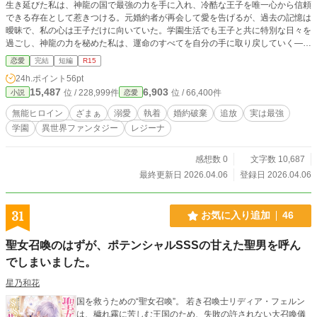
生き延びた私は、神龍の国で最強の力を手に入れ、冷酷な王子を唯一心から信頼
できる存在として惹きつける。元婚約者が再会して愛を告げるが、過去の記憶は
曖昧で、私の心は王子だけに向いていた。学園生活でも王子と共に特別な日々を
過ごし、神龍の力を秘めた私は、運命のすべてを自分の手に取り戻していく―
―。無能と呼ばれた少女の逆転劇、愛と魔力の学園ファンタジー。
恋愛
完結
短編
R15
24h.ポイント
56pt
15,487
6,903
位 / 228,999件
位 / 66,400件
小説
恋愛
無能ヒロイン
ざまぁ
溺愛
執着
婚約破棄
追放
実は最強
学園
異世界ファンタジー
レジーナ
感想数 0
文字数 10,687
最終更新日 2026.04.06
登録日 2026.04.06
31
お気に入り追加
46
聖女召喚のはずが、ポテンシャルSSSの甘えた聖男を呼ん
でしまいました。
星乃和花
国を救うための“聖女召喚”。 若き召喚士リディア・フェルン
は、穢れ霧に苦しむ王国のため、失敗の許されない大召喚儀