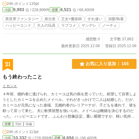
24h.ポイント
120pt
レノアの前に、可愛がっていた男の子が八年越しに大人になって再び現れた。
9,993
4,521
位 / 228,999件
位 / 66,400件
小説
恋愛
「やっと、あなたに復讐できる」 歪んだ復讐心と執着で魔道具を使ってエレノ
アに快楽責めを仕掛けてくる美形の宮廷魔術師リアン。 彼の真意は一体どこ
異世界ファンタジー
身分差
王女×魔術師
すれ違い
溺愛/執着
にあるのか……わからないままエレノアは彼に惹かれていく。 過去の出来事で
ハッピーエンド
大人の玩具
ラブコメ
ヤンデレ
ノーチェ
男嫌いとなり引きこもりになってしまった王女（18）×王女に執着するヤンデレ
天才宮廷魔術師（21）のラブコメです。 ※ムーンライトノベルにも掲載してお
ります。
感想数 0
文字数 37,862
最終更新日 2025.12.08
登録日 2025.12.06
21
お気に入り追加
165
もう終わったこと
ミカン♬
４年前、婚約者に逃げられ、カミーユは気の病を患っていた。絶望して自害しよ
うとしたカミーユを止めたメイベル。それがきっかけで二人は結婚した。だが、
カミーユが元気になった途端、元婚約者のレリアーナが、子どもを連れて、彼を
頼って戻って来た。 夫に軟禁状態を強いられ、メイベルは離婚を決心するのだ
った。 ハッピーエンドです。 ふんわり想像設定。重い展開ですが、軽い気持ち
で読んで頂ければ嬉しいです。 なろう様にも投稿。
恋愛
完結
短編
24h.ポイント
113pt
10,332
4,694
位 / 228,999件
位 / 66,400件
小説
恋愛