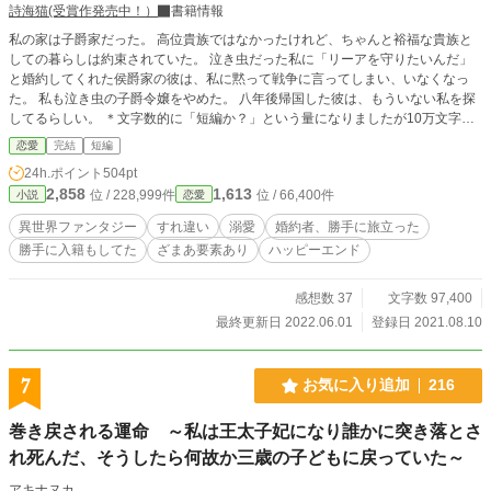
を救えない世界で、二人は衝突し、傷つけ合い、それでも何
詩海猫(受賞作発売中！）
書籍情報
度でも言葉を交わしていく。 これは、すべてを奪われた地味
私の家は子爵家だった。 高位貴族ではなかったけれど、ちゃんと裕福な貴族と
な校正官が、自分の仕事と居場所を取り戻し、やがて偽りに
しての暮らしは約束されていた。 泣き虫だった私に「リーアを守りたいんだ」
満ちた世界そのものを書き直す物語。 そして――愛していて
と婚約してくれた侯爵家の彼は、私に黙って戦争に言ってしまい、いなくなっ
も面倒くさい、不器用な二人が夫婦になるまでと、その先を
た。 私も泣き虫の子爵令嬢をやめた。 八年後帰国した彼は、もういない私を探
描く長編異世界恋愛ファンタジー。
してるらしい。 ＊文字数的に「短編か？」という量になりましたが10万文字以
下なので短編です。この後各自のアフターストーリーとか書けたら書きます。そ
恋愛
完結
短編
したら10万文字超えちゃうかもしれないけど短編です。こんなにかかると思わ
24h.ポイント
504pt
ず、「転生王子〜」が大幅に滞ってしまいましたが、次はあちらに集中予定（あ
2,858
1,613
位 / 228,999件
位 / 66,400件
小説
恋愛
くまで予定）です、あちらもよろしくお願いします＊
異世界ファンタジー
すれ違い
溺愛
婚約者、勝手に旅立った
勝手に入籍もしてた
ざまあ要素あり
ハッピーエンド
感想数 37
文字数 97,400
最終更新日 2022.06.01
登録日 2021.08.10
7
お気に入り追加
216
巻き戻される運命 ～私は王太子妃になり誰かに突き落とさ
れ死んだ、そうしたら何故か三歳の子どもに戻っていた～
アキナヌカ