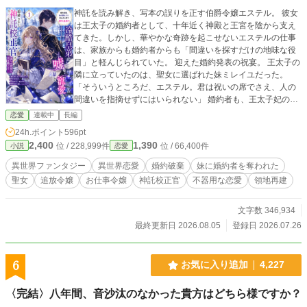
神託を読み解き、写本の誤りを正す伯爵令嬢エステル。 彼女
は王太子の婚約者として、十年近く神殿と王宮を陰から支え
てきた。しかし、華やかな奇跡を起こせないエステルの仕事
は、家族からも婚約者からも「間違いを探すだけの地味な役
目」と軽んじられていた。 迎えた婚約発表の祝宴。 王太子の
隣に立っていたのは、聖女に選ばれた妹ミレイユだった。
「そういうところだ、エステル。君は祝いの席でさえ、人の
間違いを指摘せずにはいられない」 婚約者も、王太子妃の座
も、家族の期待も妹に奪われたエステルは、さらに神託を改
恋愛
連載中
長編
竄したという濡れ衣を着せられ、国外追放を言い渡される。
24h.ポイント
596pt
吹雪の北境へ送られる途中、魔獣に襲われた彼女を救ったの
2,400
1,390
位 / 228,999件
位 / 66,400件
小説
恋愛
は、隣国レーヴェン帝国の皇弟アルブレヒトだった。 冷酷無
比な「北の処刑人」と恐れられる彼は、なぜかエステルの罪
異世界ファンタジー
異世界恋愛
婚約破棄
妹に婚約者を奪われた
状書を一読しただけで言い放つ。 「この文章は矛盾してい
聖女
追放令嬢
お仕事令嬢
神託校正官
不器用な恋愛
領地再建
る。君を罪人とするには、あまりにも出来が悪い」 アルブレ
ヒトには、意図的な嘘を聞くと身体を焼かれる呪いがあっ
た。 彼が求めていたのは、美しい奇跡を起こす聖女ではな
文字数 346,934
い。 誰もが信じたがる嘘の中から、たった一文字の間違いを
最終更新日 2026.08.05
登録日 2026.07.26
見つけられる人間だった。 エステルは彼に雇われ、凍りつい
た町の神託、名前を失う住民、治癒の祈りによって悪化する
疫病など、各地で起きる不可解な事件を校正していく。 やが
6
お気に入り追加
4,227
て彼女が見つけたのは、最古の神託から消された「十三番目
の神」の痕跡だった。 家族を嫌いになれない追放令嬢と、優
〈完結〉八年間、音沙汰のなかった貴方はどちら様ですか？
しい言葉をうまく口にできない冷酷皇弟。 正しさだけでは人