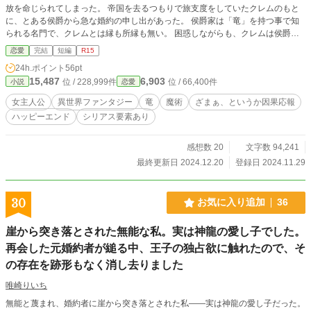
放を命じられてしまった。 帝国を去るつもりで旅支度をしていたクレムのもと
に、とある侯爵から急な婚約の申し出があった。 侯爵家は「竜」を持つ事で知
られる名門で、クレムとは縁も所縁も無い。 困惑しながらも、クレムは侯爵領
へと旅立った。 侯爵領での心構えは一つ。 ――あまり、仲良くしない事だわ。
恋愛
完結
短編
R15
※ラブの要素やや薄め ■作品転載、盗作、明らかな設定の類似・盗用、オマージ
24h.ポイント
56pt
ュ、全て禁止致します。
15,487
6,903
位 / 228,999件
位 / 66,400件
小説
恋愛
女主人公
異世界ファンタジー
竜
魔術
ざまぁ、というか因果応報
ハッピーエンド
シリアス要素あり
感想数 20
文字数 94,241
最終更新日 2024.12.20
登録日 2024.11.29
30
お気に入り追加
36
崖から突き落とされた無能な私。実は神龍の愛し子でした。
再会した元婚約者が縋る中、王子の独占欲に触れたので、そ
の存在を跡形もなく消し去りました
唯崎りいち
無能と蔑まれ、婚約者に崖から突き落とされた私――実は神龍の愛し子だった。