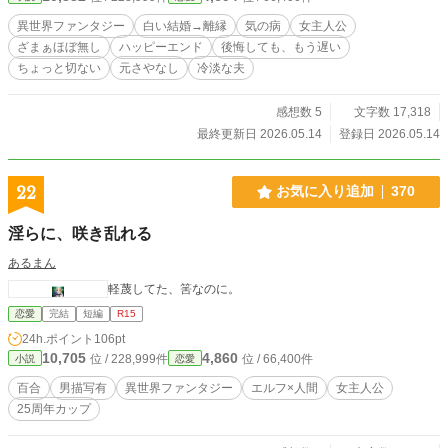
異世界ファンタジー
白い結婚→離縁
気の病
女主人公
ざまぁほぼ無し
ハッピーエンド
後悔しても、もう遅い
ちょっと切ない
元さやなし
冷淡な夫
感想数 5
文字数 17,318
最終更新日 2026.05.14
登録日 2026.05.14
22
お気に入り追加
370
淫らに、咲き乱れる
あるまん
軽蔑してた、筈なのに。
恋愛
完結
短編
R15
24h.ポイント
106pt
10,705
4,860
位 / 228,999件
位 / 66,400件
小説
恋愛
百合
男描写有
異世界ファンタジー
エルフ×人間
女主人公
25周年カップ