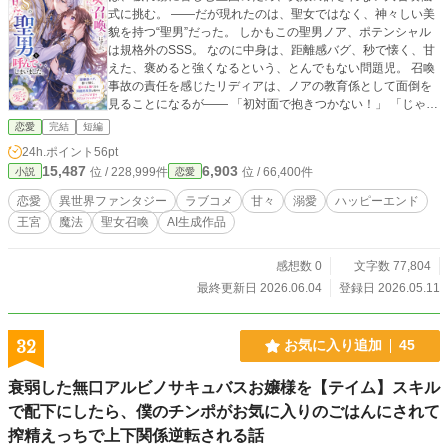
式に挑む。 ――だが現れたのは、聖女ではなく、神々しい美
貌を持つ“聖男”だった。 しかもこの聖男ノア、ポテンシャル
は規格外のSSS。 なのに中身は、距離感バグ、秒で懐く、甘
えた、褒めると強くなるという、とんでもない問題児。 召喚
事故の責任を感じたリディアは、ノアの教育係として面倒を
見ることになるが―― 「初対面で抱きつかない！」 「じゃあ
許可があればいい？」 「そういう問題ではありません！」 善
恋愛
完結
短編
意で騒動を増やしながらも、ノアは誰より素直で、誰よりま
24h.ポイント
56pt
っすぐにリディアを求めてくる。 そして彼の力は、なぜかリ
15,487
6,903
位 / 228,999件
位 / 66,400件
小説
恋愛
ディアの言葉で大きく跳ね上がるらしく……？ ハイテンポギ
ャグ強め、でも甘さもしっかり。 懐きから始まる気持ちが、
恋愛
異世界ファンタジー
ラブコメ
甘々
溺愛
ハッピーエンド
やがて“選びたい”へ変わっていく、召喚事故発・甘々ラブコメ
王宮
魔法
聖女召喚
AI生成作品
ファンタジー！ ◇完結済ー全12話◇
感想数 0
文字数 77,804
最終更新日 2026.06.04
登録日 2026.05.11
32
お気に入り追加
45
衰弱した無口アルビノサキュバスお嬢様を【テイム】スキル
で配下にしたら、僕のチンポがお気に入りのごはんにされて
搾精えっちで上下関係逆転される話