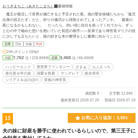
おうぎまちこ（あきたこまち）
書籍情報
魔王が復活して世界が滅亡すると予言された夜。他の聖女候補たちから「孤児
出身の役立たず」だと、祈りの儀式から排除されてしまったアンネ。 最後の
夜になるかもしれない。 だったら、幼い頃に自分を拾ってくれてから、ずっ
と心の中で秘めた想いを抱いていた初恋の相手――皇弟であり神官長マリクの役
に少しでも立ちたいと、彼の好きな本の整理をしに書庫に向かうことに。 そ
こでたまたまマリクと出会ったアンネは、最後の晩餐を二人でとることになった
恋愛
完結
短編
R18
のだが……マリクの様子が豹変して――？ ※Ｒ18には※ ※7/5世界滅亡の予言
24h.ポイント
184pt
の日までに投稿したくて書きました。 ※思い付きなので、ふんわり設定。脱衣
7,762
3,468
位 / 228,999件
位 / 66,400件
小説
恋愛
とか無理矢理とか何でも許せる人向け。 ※ムーンライトノベルズの完結作品。
※人外（魔王） ※本編1万字数前後のさくっと読める短編です。 ※マリクsideも
ハッピーエンド
異世界ファンタジー
ざまぁ
らぶえっち
あります。ヤンデレエンド派はどうぞお読みくださいませ。
身分差＆年の差
溺愛＆執着
ヤンデレ？
処女喪失
シリアス＆ほのぼの
皇族の神官長
感想数 0
文字数 12,894
最終更新日 2026.07.20
登録日 2026.07.19
15
お気に入り追加
3,901
夫の妹に財産を勝手に使われているらしいので、第三王子に