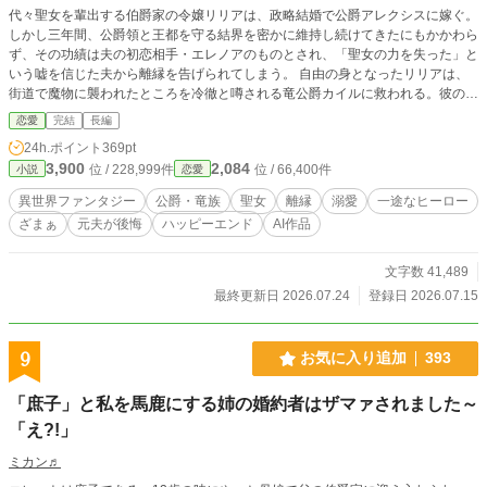
代々聖女を輩出する伯爵家の令嬢リリアは、政略結婚で公爵アレクシスに嫁ぐ。
しかし三年間、公爵領と王都を守る結界を密かに維持し続けてきたにもかかわら
ず、その功績は夫の初恋相手・エレノアのものとされ、「聖女の力を失った」と
いう嘘を信じた夫から離縁を告げられてしまう。 自由の身となったリリアは、
街道で魔物に襲われたところを冷徹と噂される竜公爵カイルに救われる。彼の領
地で浄化魔法を振るううちに荒れた土地は豊かさを取り戻し、リリアは人々に必
恋愛
完結
長編
要とされる喜びと、カイルの変わらぬ優しさに少しずつ心を開いていく。 一
24h.ポイント
369pt
方、リリアを失った公爵領では結界が崩れ、王宮の調査によって彼女こそ真の聖
3,900
2,084
位 / 228,999件
位 / 66,400件
小説
恋愛
女だったことと、エレノアの嘘が明らかになる。過ちに気付いた元夫は復縁を願
うが、リリアの心はもう戻らない。 傷ついた聖女が運命の愛と本当の幸せを見
異世界ファンタジー
公爵・竜族
聖女
離縁
溺愛
一途なヒーロー
つける、溺愛ざまぁファンタジー。
ざまぁ
元夫が後悔
ハッピーエンド
AI作品
文字数 41,489
最終更新日 2026.07.24
登録日 2026.07.15
9
お気に入り追加
393
「庶子」と私を馬鹿にする姉の婚約者はザマァされました～
「え?!」
ミカン♬