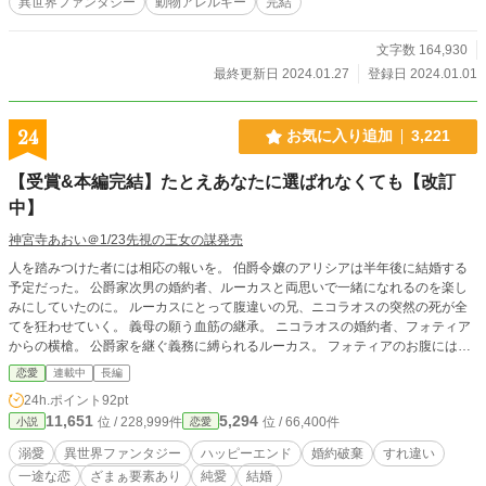
異世界ファンタジー
動物アレルギー
完結
文字数 164,930
最終更新日 2024.01.27
登録日 2024.01.01
24
お気に入り追加
3,221
【受賞&本編完結】たとえあなたに選ばれなくても【改訂
中】
神宮寺あおい＠1/23先視の王女の謀発売
人を踏みつけた者には相応の報いを。 伯爵令嬢のアリシアは半年後に結婚する
予定だった。 公爵家次男の婚約者、ルーカスと両思いで一緒になれるのを楽し
みにしていたのに。 ルーカスにとって腹違いの兄、ニコラオスの突然の死が全
てを狂わせていく。 義母の願う血筋の継承。 ニコラオスの婚約者、フォティア
からの横槍。 公爵家を継ぐ義務に縛られるルーカス。 フォティアのお腹にはニ
コラオスの子供が宿っており、正統なる後継者を望む義母はルーカスとアリシア
恋愛
連載中
長編
の婚約を破棄させ、フォティアと婚約させようとする。 そんな中アリシアのお
24h.ポイント
92pt
腹にもまた小さな命が。 アリシアとルーカスの思いとは裏腹に2人は周りの思惑
11,651
5,294
位 / 228,999件
位 / 66,400件
小説
恋愛
に振り回されていく。 何があってもこの子を守らなければ。 大切なあなたとの
未来を夢見たいのに許されない。 ならば私は去りましょう。 たとえあなたに選
溺愛
異世界ファンタジー
ハッピーエンド
婚約破棄
すれ違い
ばれなくても。 私は私の人生を歩んでいく。 これは普通の伯爵令嬢と訳あり公
一途な恋
ざまぁ要素あり
純愛
結婚
爵令息の、想いが報われるまでの物語。 ーーーーーーーーーーーーーーーーー