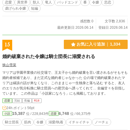
恋愛
異世界
獣人
竜人
バッドエンド
番
令嬢
悲恋
虐げられ令嬢
短編
感想数 0
文字数 2,836
最終更新日 2026.06.14
登録日 2026.06.14
15
お気に入り追加
1,334
婚約破棄された令嬢は騎士団長に溺愛される
狭山雪菜
マリアは学園卒業後の社交場で、王太子から婚約破棄を言い渡されるがそもそも
婚約者候補であり、まだ正式な婚約者じゃなかった 公の場で婚約破棄されたマ
リアは縁談の話が来なくなり、このままじゃ一生独身と落ち込む すると、友人
のエリカが気分転換に騎士団員への慰労会へ誘ってくれて… 全編甘々を目指し
ています。 この作品は「小説家になろう」にも掲載しております。
恋愛
完結
長編
R18
24h.ポイント
56pt
15,387
6,748
位 / 228,843件
位 / 66,375件
小説
恋愛
騎士団長
筋肉
令嬢
溺愛/執着
イチャイチャ
ノーチェ