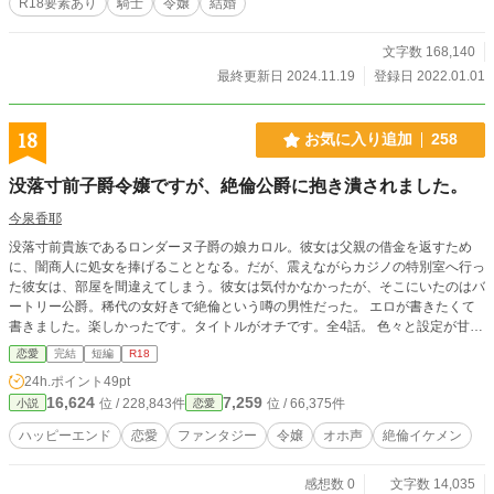
R18要素あり
騎士
令嬢
結婚
文字数 168,140
最終更新日 2024.11.19
登録日 2022.01.01
18
お気に入り追加
258
没落寸前子爵令嬢ですが、絶倫公爵に抱き潰されました。
今泉香耶
没落寸前貴族であるロンダーヌ子爵の娘カロル。彼女は父親の借金を返すため
に、闇商人に処女を捧げることとなる。だが、震えながらカジノの特別室へ行っ
た彼女は、部屋を間違えてしまう。彼女は気付かなかったが、そこにいたのはバ
ートリー公爵。稀代の女好きで絶倫という噂の男性だった。 エロが書きたくて
書きました。楽しかったです。タイトルがオチです。全4話。 色々と設定が甘い
ですが、エロが書きたかっただけなのでゆるい方向けです。 ※ムーンライトノ
恋愛
完結
短編
R18
ベルズ様には改稿前のものが掲載されています。
24h.ポイント
49pt
16,624
7,259
位 / 228,843件
位 / 66,375件
小説
恋愛
ハッピーエンド
恋愛
ファンタジー
令嬢
オホ声
絶倫イケメン
感想数 0
文字数 14,035