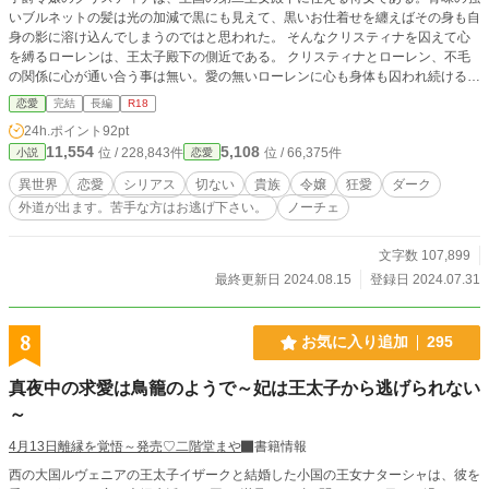
いブルネットの髪は光の加減で黒にも見えて、黒いお仕着せを纏えばその身も自
身の影に溶け込んでしまうのではと思われた。 そんなクリスティナを囚えて心
を縛るローレンは、王太子殿下の側近である。 クリスティナとローレン、不毛
の関係に心が通い合う事は無い。愛の無いローレンに心も身体も囚われ続けるク
リスティナであった。 ❇相変わらずの100%妄想の産物です。史実とは異なって
恋愛
完結
長編
R18
おります。 ❇外道要素を含みます。苦手な方はお逃げ下さい。ご不安な方は、
24h.ポイント
92pt
気配を感じられましたら即バックor飛ばしてお読み下さる事をお勧め致します。
11,554
5,108
位 / 228,843件
位 / 66,375件
小説
恋愛
❇妄想遠泳の果てに波打ち際に打ち上げられた妄想スイマーによる寝物語です。
疲れたお心とお身体を妄想で癒やして頂けますと泳ぎ甲斐があります。 ❇座右
異世界
恋愛
シリアス
切ない
貴族
令嬢
狂愛
ダーク
の銘は「知らないことは書けない」「嘘をつくなら最後まで」。 ❇例の如く、
外道が出ます。苦手な方はお逃げ下さい。
ノーチェ
鬼の誤字脱字を修復すべく激しい微修正が入ります。 「間を置いて二度美味し
い」とご笑覧下さい。
文字数 107,899
最終更新日 2024.08.15
登録日 2024.07.31
8
お気に入り追加
295
真夜中の求愛は鳥籠のようで～妃は王太子から逃げられない
～
4月13日離縁を覚悟～発売♡二階堂まや
書籍情報
西の大国ルヴェニアの王太子イザークと結婚した小国の王女ナターシャは、彼を