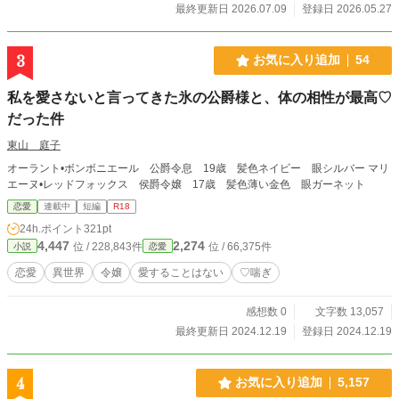
最終更新日 2026.07.09
登録日 2026.05.27
3
お気に入り追加
54
私を愛さないと言ってきた氷の公爵様と、体の相性が最高♡
だった件
東山 庭子
オーラント•ボンボニエール 公爵令息 19歳 髪色ネイビー 眼シルバー マリ
エーヌ•レッドフォックス 侯爵令嬢 17歳 髪色薄い金色 眼ガーネット
恋愛
連載中
短編
R18
24h.ポイント
321pt
4,447
2,274
位 / 228,843件
位 / 66,375件
小説
恋愛
恋愛
異世界
令嬢
愛することはない
♡喘ぎ
感想数 0
文字数 13,057
最終更新日 2024.12.19
登録日 2024.12.19
4
お気に入り追加
5,157