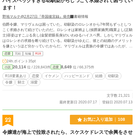
ハイスペックすぎる幼馴染からしつこく求婚されて困ってい
ます！
野地マルテ@2月27日『帝国後宮録』発売
書籍情報
伯爵令嬢、マリヴェルは困っていた。幼馴染のロレシオから7年間もずっとしつ
こく求婚されて続けていたのだ。ロレシオは家柄よし(侯爵家嫡男)職業よし(正騎
士)容姿はすこぶる良し(金髪碧眼長身)のいわゆるハイスペ男。しかしマリヴェル
はロレシオの求婚を断り続けている。幼馴染がゆえに、彼との結婚のデメリット
を嫌というほど分かっていたからだ。マリヴェルは貴族の令嬢ではあったが、ド
レス商として生計をたてており、食うには困らない生活を送っていた。──私に
恋愛
完結
短編
R18
侯爵夫人は務まらない！ぜったい無理！！ ──今日も今日とて、マリヴェルは
24h.ポイント
35pt
ロレシオの求婚を断ったが、いつまでも逃げ切れるものではなく……最終的には
20,114
8,649
位 / 228,843件
位 / 66,375件
小説
恋愛
あっさり捕まってしまう。何故ならマリヴェルもロレシオに想いをよせていたか
らである。 ※成人向けの小説です。性描写回には※あり。ご自衛ください。
R18要素あり
恋愛
イケメン
ハッピーエンド
結婚
幼馴染
令嬢
騎士
溺愛
文字数 21,321
最終更新日 2020.07.17
登録日 2020.07.13
22
お気に入り追加
108
令嬢達が海上で拉致されたら、スケスケドレスで余興をさせ