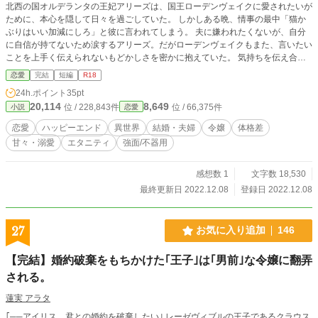
北西の国オルデランタの王妃アリーズは、国王ローデンヴェイクに愛されたいが
ために、本心を隠して日々を過ごしていた。 しかしある晩、情事の最中「猫か
ぶりはいい加減にしろ」と彼に言われてしまう。 夫に嫌われたくないが、自分
に自信が持てないため涙するアリーズ。だがローデンヴェイクもまた、言いたい
ことを上手く伝えられないもどかしさを密かに抱えていた。 気持ちを伝え合っ
た二人は、本音しか口にしない、隠し立てをしないという約束を交わし、身体を
恋愛
完結
短編
R18
重ねるが……？ 「こんな本性どこに隠してたんだか」 「構って欲しい人だった
24h.ポイント
35pt
なんて、思いませんでしたわ」 さてさて、互いの本性を知った夫婦の行く末や
20,114
8,649
位 / 228,843件
位 / 66,375件
小説
恋愛
いかに。 +ムーンライトノベルズにも掲載しております。
恋愛
ハッピーエンド
異世界
結婚・夫婦
令嬢
体格差
甘々・溺愛
エタニティ
強面/不器用
感想数 1
文字数 18,530
最終更新日 2022.12.08
登録日 2022.12.08
27
お気に入り追加
146
【完結】婚約破棄をもちかけた｢王子｣は｢男前｣な令嬢に翻弄
される。
蓮実 アラタ
｢──アイリス、君との婚約を破棄したい｣ レーゼヴィブルの王子であるクラウス