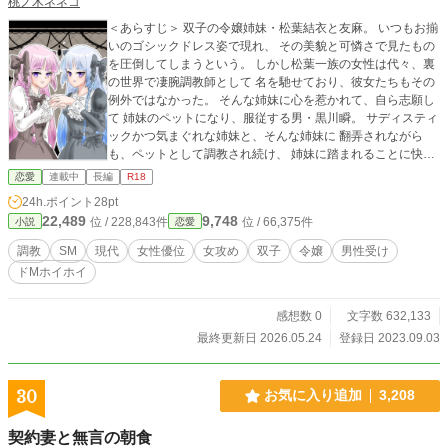
桃ノ木ネネコ
＜あらすじ＞ 双子の令嬢姉妹・松葉結衣と友麻。 いつもお揃
いのゴシックドレス姿で現れ、 その美貌と可憐さで見たもの
を圧倒してしまうという。 しかし松葉一族の女性は代々、裏
の世界で凄腕調教師として 名を馳せており、彼女たちもその
例外ではなかった。 そんな姉妹に心を惹かれて、自ら志願し
て 姉妹のペットになり、服従する男・黒川瞬。 サディスティ
ックかつ気まぐれな姉妹と、そんな姉妹に 翻弄されながら
も、ペットとして調教され続け、 姉妹に踏まれることに快感
を覚えることが止まらない黒川。 そんな３人の一見異常な日
恋愛
連載中
長編
R18
常の物語。 シリーズ 「天然ドSな彼女に抱かれ続けた結果、
24h.ポイント
28pt
色々あって一緒に暮らすことになりました」（https://www.al
22,489
9,748
位 / 228,843件
位 / 66,375件
小説
恋愛
phapolis.co.jp/novel/145251256/814789075） からのスピン
オフシリーズ。 新キャラの掘り下げ用に書いていたら、 毛色
調教
SM
現代
女性優位
女攻め
双子
令嬢
男性受け
が違うものが出来てしまったので、 別シリーズとして独立さ
ドMホイホイ
せました。
感想数 0
文字数 632,133
最終更新日 2026.05.24
登録日 2023.09.03
30
お気に入り追加
3,208
契約妻と無言の朝食