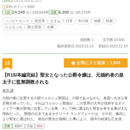
24h.ポイント
63pt
14,349
6,300
位 / 228,843件
位 / 66,375件
小説
恋愛
ハッピーエンド
異世界
ざまぁ
日常
年の差
溺愛
執着
らぶえっち
騎士団長
令嬢
感想数 1
文字数 16,681
最終更新日 2023.12.13
登録日 2023.12.10
13
お気に入り追加
1,844
【R18/本編完結】聖女となった公爵令嬢は、元婚約者の皇
太子に監禁調教される
皐月 誘
大陸の東に位置する小国ウォルシュ聖国は、小国でありながら、各国へ大きな発
言権を持っていた。 それはウォルシュ聖国が、この世界の大半が信仰するオド
ノイアー教の聖地に位置している事、そして神に選ばれた聖女を有する事が主な
理由だった。 聖国の公女であるカテリーナ ラングフォードは、その日、儀式に
より聖女に選ばれた。 前任の聖女が崩御した事により、国中の純潔な乙女達が
集められ、その中より神に選ばれたのだ。 これによりカテリーナ聖女は、幼い
恋愛
連載中
長編
R18
頃に結んでいた皇太子フィリップ ウォルシュとの婚約は、神の神託により破談