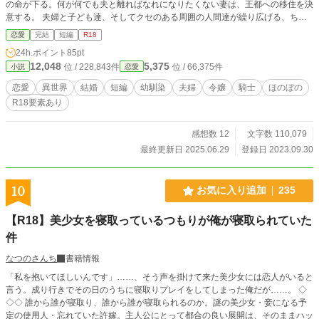
の命が下る。何が何でも夫と離ればなれになりたくない妻は、王都への移住を決
意する。 夫婦と子ども達、そしてクセのある周囲の人間達が繰り広げる、ちょ
っと生々しくて不合理で、でも愛は溢れている！？日々の物語。 ◆SS集です。
恋愛
完結
短編
R18
(1話完結のエピソードもあれば、複数話跨ぐこともあり。エピソードの終わりに
24h.ポイント
85pt
は＜完＞つきます) ◆R回には※あり。 ◆他サイトに掲載していたものを再編集
12,048
5,375
位 / 228,843件
位 / 66,375件
小説
恋愛
しました。
恋愛
異世界
結婚
短編
幼馴染
夫婦
令嬢
騎士
ほのぼの
R18要素あり
感想数 12
文字数 110,079
最終更新日 2025.06.29
登録日 2023.09.30
10
お気に入り追加
235
【R18】美少女を寝取っているつもりが俺が寝取られていた
件
なつのさんち
書籍情報
「私を抱いてほしいんです」……、そう声を掛けて来た美少女には恋人がいると
言う。成り行きでその日のうちに寝取りプレイをしてしまった俺だが……。 ◇
◇◇ 誰から誰が寝取り、誰から誰が寝取られるのか。謎の美少女・妾になる予
定の使用人・忘れていた許嫁。主人公にとって都合の良い展開は、そのままハッ