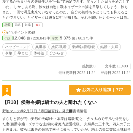
愛するがあまり夜の夫婦生活を''一回''で満足できず、悶々とした日々を過ごして
いた。 しかしある晩、彼女は自慰に耽るイザークの姿を目撃してしまう。彼も
また、一回で満足出来ていなかったのだ。 自分の気持ちをどうしても抑えるこ
とができない、とイザークは彼女に打ち明ける。それを聞いたナターシャは自
ら、性欲のはけ口となることを願い出る。 それにより、夫の執愛に触れてしま
恋愛
完結
短編
R18
うことなど知らずに……。 +ムーンライトノベルズにも掲載しております。
24h.ポイント
85pt
12,048
5,375
位 / 228,843件
位 / 66,375件
小説
恋愛
ハッピーエンド
異世界
嫉妬/執着
束縛/執着/溺愛
結婚・夫婦
令嬢
孕ませ
体格差
分からせ
感想数 0
文字数 11,403
最終更新日 2022.11.24
登録日 2022.11.24
9
お気に入り追加
777
【R18】侯爵令嬢は騎士の夫と離れたくない
野地マルテ@2月27日『帝国後宮録』発売
書籍情報
すらりと背が高い美形の夫(騎士・本業は暗殺者)と、少々太めで平凡な外見をし
た妻(侯爵令嬢・ズボラな主婦)の家庭内恋愛模様。 夫婦共に三十代。四人の子に
も恵まれ、彼らは田舎の領地で幸せに暮らしていたが、騎士の夫に突如王城勤務