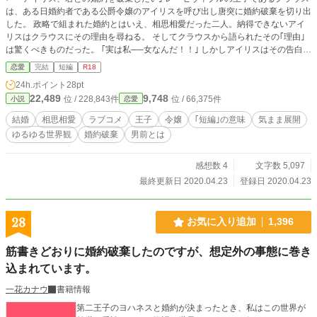
は、ある日婚約者である公爵令嬢のアイリスを呼び出し唐突に婚約破棄を切り出
した。 政略で組まれた婚約とはいえ、相思相愛だった二人。納得できないアイ
リスはクラウスにその理由を尋ねる。 そしてクラウスから語られたその｢理由｣
は驚くべきものだった。 ｢実は私──女なんだ！！｣ しかしアイリスはその告白に
余裕の笑みでもって更なる衝撃の事実を明かすのであった。 ※小説家になろう
恋愛
完結
短編
R18
様にも投稿しています。
24h.ポイント
28pt
22,489
9,748
位 / 228,843件
位 / 66,375件
小説
恋愛
結婚
相思相愛
ラブコメ
王子
令嬢
｢短編｣の意味
気まま展開
ゆるゆる世界観
婚約破棄
男前とは
感想数 4
文字数 5,097
最終更新日 2020.04.23
登録日 2020.04.23
28
お気に入り追加
1,396
筋書きどおりに婚約破棄したのですが、想定外の事態に巻き
込まれています。
一花カナウ
書籍情報
第二王子のヨハネスと婚約が決まったとき、私はこの世界が