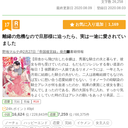
文字数 26,258
最終更新日 2020.08.09
登録日 2020.08.03
17
お気に入り追加
1,169
離縁の危機なので旦那様に迫ったら、実は一途に愛されてい
ました
野地マルテ@2月27日『帝国後宮録』発売
書籍情報
【田舎から飛び出した令嬢は、秀麗な騎士の夫と暮らす。彼
女を待ち受けていたのは、もだもだジレジレする食い道楽の
毎日！】侯爵家の一人娘であるリオノーラには、一年と九ヶ
月前に結婚した騎士の夫がいた。二人は政略結婚でもなけれ
ば互いに想い合う恋愛結婚でもない。リオノーラの幼馴染の
騎士アレスが何を血迷ったのか、戦果の褒賞にと彼女を妻に
望んでしまったのである。西の大国を手に入れ、すっかり気
をよくしていた時の王はアレスの願いをあっさり承諾。二人
は王命で結婚することに。しかし彼らの結婚はうまくいかな
恋愛
完結
長編
R18
かった。式を挙げた日から別居し、会うのはアレスの休日の
24h.ポイント
49pt
み。結婚から二年近く経ったが、二人の関係は何ら変わりが
16,624
7,259
位 / 228,843件
位 / 66,375件
小説
恋愛
なかった。リオノーラはアレスから差し入れされた甘味を食
べながら今日も思う。このままで本当に良いのかと。
ノーチェ
ハッピーエンド
恋愛
完結
イケメン
女主人公