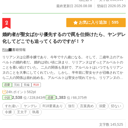
最終更新日 2026.08.08
登録日 2026.05.29
2
お気に入り追加
595
婚約者が聖女ばかり優先するので罠を仕掛けたら、ヤンデレ
化してどこでも迫ってくるのですが！？
Rila
書籍情報
リリアンヌは公爵令嬢であり、今年で十八歳になる。 そして、二歳年上のアル
ベルトの婚約者だ。 婚約は幼い頃に決まり、リリアンヌはずっとアルベルトの
ことを慕い続けていた。 二人の関係も良好で、アルベルトはいつでもリリアン
ヌのことを大事にしてくれていた。 しかし、半年前に聖女セナが召喚されてか
ら二人の関係は崩れ始める。 アルベルトは聖女が現れてから、リリアンヌの前
に現れなくなった。 聖女セナに付くようにと王命を受けたのが理由だが、本当
恋愛
完結
長編
R18
にそれだけなのだろうか。 国王陛下からは「もし、聖女がこの国に残ることを
24h.ポイント
562pt
希望し、アルベルトとの婚姻を望むのであれば、その時は諦めてほしい」と言わ
2,538
1,383
位 / 228,843件
位 / 66,375件
小説
恋愛
れてしまう。 リリアンヌは諦めの気持ちから投げやりになり、つい「お似合い
ね。お二人が婚約すればいいのに……」と口にしてしまった。 しかもそれを、
すれ違い
ヤンデレ
R18要素あり
強引
言葉責め
溺愛
切ない
アルベルト本人に聞かれてしまい…… ※ムーンライトノベルズさんの方でも投
令嬢
王太子
執着
稿してます。
文字数 145,525