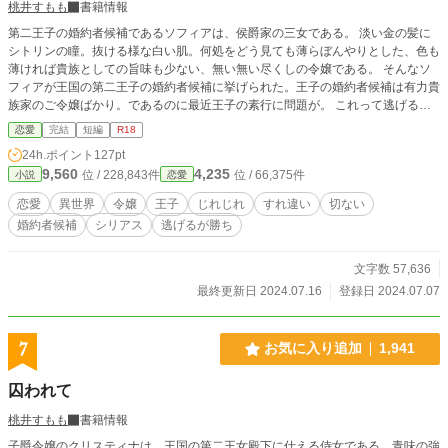
桃井すもも
書籍情報
第二王子の婚約者候補であるソフィアは、侯爵家の三女である。 淡い金の髪に
シトリンの瞳。抜ける様な白い肌。何処をどう見ても薄らぼんやりとした、色も
薄ければ貴族としての旨味も少ない、無い無い尽くしの令嬢である。 そんなソ
フィアが王国の第二王子の婚約者候補に挙げられた。王子の婚約者候補は有力貴
族家のご令嬢ばかり。であるのに最近王子の素行に問題が。 これって逃げる一
択よね。ソフィアは逃げを選択した。 ❇相変わらずの100%妄想の産物です。史
恋愛
完結
短編
R18
実とは異なっております。 ❇妄想遠泳の果てに波打ち際に打ち上げられた妄想
24h.ポイント
127pt
スイマーによる寝物語です。 疲れたお心とお身体を妄想で癒やして頂けますと
9,560
4,235
位 / 228,843件
位 / 66,375件
小説
恋愛
泳ぎ甲斐があります。 ❇座右の銘は「知らないことは書けない」「嘘をつくな
ら最後まで」。 ❇例の如く、鬼の誤字脱字を修復すべく激しい微修正が入りま
恋愛
異世界
令嬢
王子
じれじれ
すれ違い
切ない
す。 「間を置いて二度美味しい」とご笑覧下さい。
婚約者候補
シリアス
逃げるが勝ち
文字数 57,636
最終更新日 2024.07.16
登録日 2024.07.07
7
お気に入り追加
1,941
囚われて
桃井すもも
書籍情報
子爵令嬢のクリスティナは、王国の第二王女殿下に仕える侍女である。青味の強