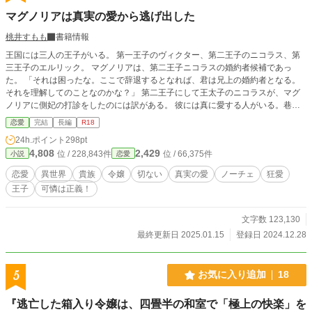
マグノリアは真実の愛から逃げ出した
桃井すもも
書籍情報
王国には三人の王子がいる。 第一王子のヴィクター、第二王子のニコラス、第
三王子のエルリック。 マグノリアは、第二王子ニコラスの婚約者候補であっ
た。 「それは困ったな。ここで辞退するとなれば、君は兄上の婚約者となる。
それを理解してのことなのかな？」 第二王子にして王太子のニコラスが、マグ
ノリアに側妃の打診をしたのには訳がある。 彼には真に愛する人がいる。巷で
言うところの『真実の愛』であった。 マグノリアは、ニコラスからの側妃の打
恋愛
完結
長編
R18
診を断った。 「真実の愛」から全力で逃げ出す事にした。 ❇後半マイルドR18
24h.ポイント
298pt
となります。ご不安な方は、気配を感じられましたら即バック&飛ばしてお読み
4,808
2,429
位 / 228,843件
位 / 66,375件
小説
恋愛
下さい。 ❇例の如く、鬼の誤字脱字を修復すべく公開後にこっそりしれっと激
しい微修正が入ります。 「間を置いて二度美味しい」とご笑覧下さい。 ❇登場
恋愛
異世界
貴族
令嬢
切ない
真実の愛
ノーチェ
狂愛
人物のお名前が他作品とダダ被りしておりますが、皆様別人でございます。 ❇
王子
可憐は正義！
相変わらずの100%妄想の産物です。妄想なので史実とは異なっております。 ❇
妄想遠泳の果てに波打ち際に打ち上げられた妄想スイマーによる寝物語です。
疲れたお心とお身体を妄想で癒やして頂けますと泳ぎ甲斐があります。 ❇座右
文字数 123,130
の銘は「知らないことは書けない」「嘘をつくなら最後まで」
最終更新日 2025.01.15
登録日 2024.12.28
5
お気に入り追加
18
『逃亡した箱入り令嬢は、四畳半の和室で「極上の快楽」を