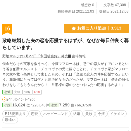
感想数 0
文字数 47,308
最終更新日 2021.12.03
登録日 2021.12.03
16
お気に入り追加
3,913
政略結婚した夫の恋を応援するはずが、なぜか毎日仲良く暮
らしています。
野地マルテ@2月27日『帝国後宮録』発売
書籍情報
借金だらけの実家を救うべく、令嬢マフローネは、意中の恋人がすでにいるとい
う若き伯爵エルンスト・チェコヴァの元に嫁ぐことに。チェコヴァ家がマフロー
ネの家を救う条件として出したもの、それは『当主と恋人の仲を応援する』とい
う、花嫁側にとっては何とも屈辱的なものだったが、マフローネは『借金の肩代
わりをしてもらうんだから！ 旦那様の恋のひとつやふたつ応援するわよ！』と
当初はかなり前向きであった。しかし愛人がいるはずのエルンストは、毎日欠か
恋愛
完結
短編
R18
さず屋敷に帰ってくる。マフローネは首を傾げる。いつまで待っても『お飾りの
24h.ポイント
49pt
妻』という、屈辱的な毎日がやって来ないからだ。マフローネが愛にみち満ちた
16,624
7,259
位 / 228,843件
位 / 66,375件
小説
恋愛
生活にどっぷり浸かりはじめた頃、彼女の目の前に現れたのは妖艶な赤髪の美女
だった。 ◆成人向けの小説です。性描写回には※あり。ご自衛ください。
R18要素あり
恋愛
ハッピーエンド
結婚
貴族
令嬢
イケメン
勘違い