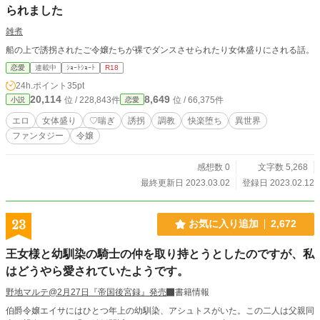
られました
雑煮
船の上で誘拐されたご令嬢たちが裸でダンスさせられたり女体盛りにされる話。
恋愛
連載中
ｼｮｰﾄｼｮｰﾄ
R18
24h.ポイント
35pt
20,114
8,649
位 / 228,843件
位 / 66,375件
小説
恋愛
エロ
女体盛り
♡喘ぎ
誘拐
調教
快楽堕ち
異世界
ファンタジー
令嬢
感想数 0
文字数 5,268
最終更新日 2023.03.02
登録日 2023.02.12
23
お気に入り追加
2,672
王女様と幼馴染の騎士の仲を取り持とうとしたのですが、私
はどうやら愛されていたようです。
野地マルテ@2月27日『帝国後宮録』発売
書籍情報
伯爵令嬢エイサにはひとつ年上の幼馴染、アシュトスがいた。この二人は父親同