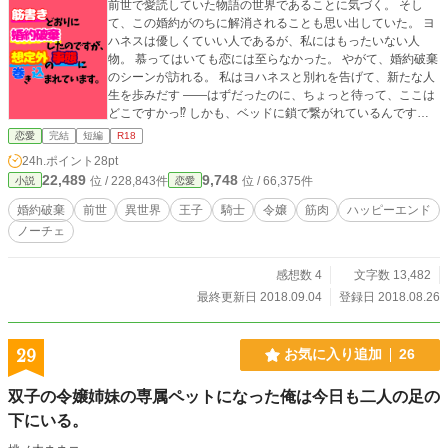
前世で愛読していた物語の世界であることに気づく。 そし
て、この婚約がのちに解消されることも思い出していた。 ヨ
ハネスは優しくていい人であるが、私にはもったいない人
物。 慕ってはいても恋には至らなかった。 やがて、婚約破棄
のシーンが訪れる。 私はヨハネスと別れを告げて、新たな人
生を歩みだす ――はずだったのに、ちょっと待って、ここは
どこですかっ⁉︎ しかも、ベッドに鎖で繋がれているんですけ
どっ⁉︎ 困惑する私の前に現れたのは、意外な人物で…… えっ
恋愛
完結
短編
R18
と、あなたは助けにきたわけじゃなくて、犯人ってことです
24h.ポイント
28pt
よね？ ※ムーンライトノベルズで公開中の同名の作品に加筆
22,489
9,748
位 / 228,843件
位 / 66,375件
小説
恋愛
修正(微調整？)したものをこちらで掲載しています。 ※pixiv
にも掲載。 8/29 15時台HOTランキング ５位、恋愛カテゴリ
婚約破棄
前世
異世界
王子
騎士
令嬢
筋肉
ハッピーエンド
ー３位ありがとうございます( ´ ▽ ` )ﾉノΞ❤︎｛活力注入♪）
ノーチェ
感想数 4
文字数 13,482
最終更新日 2018.09.04
登録日 2018.08.26
29
お気に入り追加
26
双子の令嬢姉妹の専属ペットになった俺は今日も二人の足の
下にいる。