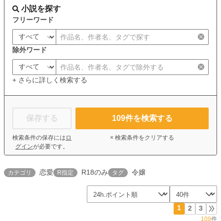
小説を探す
フリーワード
除外ワード
+ さらに詳しく検索する
保存する
109
件を検索する
検索条件の保存には
ロ
× 検索条件をクリアする
グイン
が必要です。
恋愛
R18のみ
令嬢
カテゴリ
R指定
タグ
1
2
3
109
件