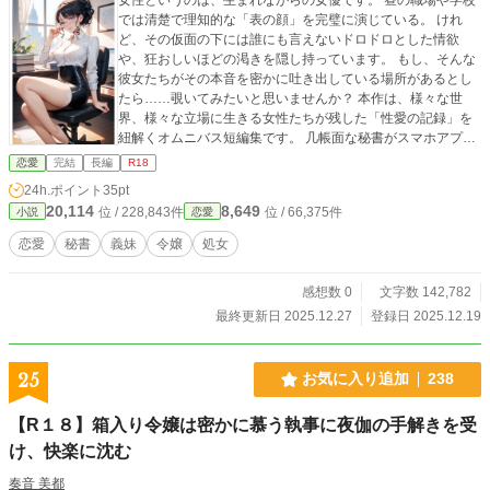
では清楚で理知的な「表の顔」を完璧に演じている。 けれ
ど、その仮面の下には誰にも言えないドロドロとした情欲
や、狂おしいほどの渇きを隠し持っています。 もし、そんな
彼女たちがその本音を密かに吐き出している場所があるとし
たら……覗いてみたいと思いませんか？ 本作は、様々な世
界、様々な立場に生きる女性たちが残した「性愛の記録」を
紐解くオムニバス短編集です。 几帳面な秘書がスマホアプリ
に残した生理周期と性欲の相関メモ、聖女が羊皮紙に震える
恋愛
完結
長編
R18
文字で綴った背徳の懺悔、あるいは貞淑な妻が裏アカウント
24h.ポイント
35pt
に吐露した不倫の悦び。 そこにあるのは飾られた言葉ではあ
20,114
8,649
位 / 228,843件
位 / 66,375件
小説
恋愛
りません。 「あんなに激しくされるなんて」 「本当は、もっ
と奥まで欲しかった」――。 日記だからこそ書ける、羞恥と
恋愛
秘書
義妹
令嬢
処女
快感が混ざり合ったあまりに生々しい「女の真実」です。
「女性心理」と「身体の反応」のすべてを彼女たちのペン先
感想数 0
文字数 142,782
に宿しました。 さあ、鍵は開いています。 彼女たちの秘密の
ページをそっとめくってみてください。
最終更新日 2025.12.27
登録日 2025.12.19
25
お気に入り追加
238
【R１８】箱入り令嬢は密かに慕う執事に夜伽の手解きを受
け、快楽に沈む
奏音 美都