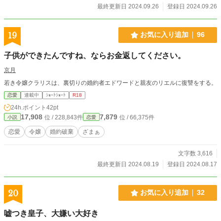
最終更新日 2024.09.26
登録日 2024.09.26
19
お気に入り追加
96
子供ができたんですね、ならお金返してください。
京月
若き令嬢クラリスは、裏切りの婚約者エドワードと親友のリエルに復讐をする。
恋愛
連載中
ｼｮｰﾄｼｮｰﾄ
R18
24h.ポイント
42pt
17,908
7,879
位 / 228,843件
位 / 66,375件
小説
恋愛
恋愛
令嬢
婚約破棄
ざまぁ
文字数 3,616
最終更新日 2024.08.19
登録日 2024.08.17
20
お気に入り追加
32
嘘つき皇子、大嫌い大好き