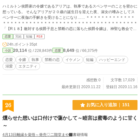
ハミルトン侯爵家の令嬢であるアリアは、執事であるスペンサーのことを密かに
想っている。 そんなアリアが２０歳の誕生日を迎えた夜、淑女の嗜みとしてス
ペンサーに夜伽の手解きを受けることになり…… ＊＊＊＊＊＊＊＊＊＊＊＊＊
＊＊＊＊＊＊＊＊＊＊＊＊＊＊＊＊＊＊＊＊＊＊＊＊＊＊＊＊＊＊＊＊＊＊＊＊
「【R１８】敵対する侯爵子息と禁断の恋に落ちた侯爵令嬢は、神聖な教会で背
徳の愛撫にあえかな吐息を漏らす」 https://www.alphapolis.co.jp/novel/7022766
恋愛
完結
短編
R18
63/289431817 「【R１８】健気なプリンセスは嫉妬した秘密の恋人である教育
24h.ポイント
35pt
係にお仕置きされて、愛を知る」 https://www.alphapolis.co.jp/novel/70227666
20,114
8,649
位 / 228,843件
位 / 66,375件
小説
恋愛
3/557431007 「【R１８】英国公爵の妹を演じる令嬢は、偽りの兄である恋人
に甘やかされ、溺愛される」 https://www.alphapolis.co.jp/novel/702276663/373
恋愛
令嬢
執事
禁断の恋
イケメン
短編
ハッピーエンド
432460
溺愛
エタニティ
感想数 0
文字数 17,029
最終更新日 2020.11.22
登録日 2020.11.16
26
お気に入り追加
151
燻らせた想いは口付けで蕩かして～睦言は蜜毒のように甘く
～
4月13日離縁を覚悟～発売♡二階堂まや
書籍情報