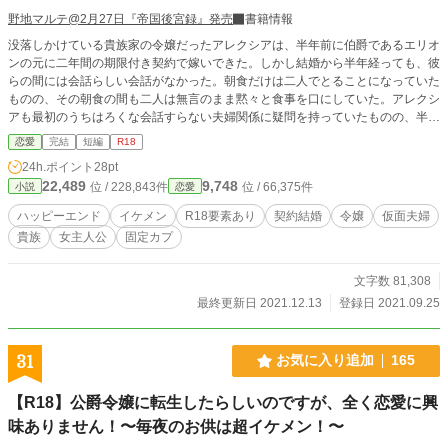
野地マルテ@2月27日『帝国後宮録』発売
書籍情報
没落しかけている貴族家の令嬢だったアレクシアは、半年前に伯爵であるエリオ
ンの元に二年間の期限付き契約で嫁いできた。しかし結婚から半年経っても、彼
らの間には会話らしい会話がなかった。朝食だけは二人でとることになっていた
ものの、その朝食の間も二人は無言のまま黙々と食事を口にしていた。アレクシ
アも最初のうちはろくな会話すらない夫婦関係に疑問を持っていたものの、半年
経った今では、この静かで穏やかな生活も悪くはないんじゃないかと思いはじめ
恋愛
完結
短編
R18
ていた。アレクシアはたった二年間の結婚生活だからと、割り切りはじめていた
24h.ポイント
28pt
のだ。しかし、植民地を治めていたはずのエリオンの兄が急遽戻ってくるとの知
22,489
9,748
位 / 228,843件
位 / 66,375件
小説
恋愛
らせが入り、二人の関係はにわかに動き出すのであった。 ◆成人向けの小説で
す。強い性描写のある回には※あり。ご自衛ください。
ハッピーエンド
イケメン
R18要素あり
契約結婚
令嬢
仮面夫婦
貴族
女主人公
固定カプ
文字数 81,308
最終更新日 2021.12.13
登録日 2021.09.25
31
お気に入り追加
165
【R18】公爵令嬢に転生したらしいのですが、全く恋愛に興
味ありません！〜毎夜のお供は超イケメン！〜