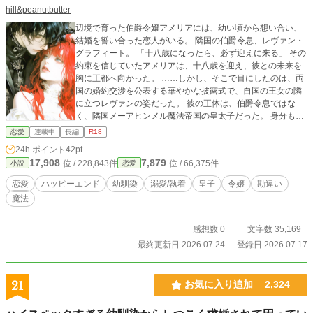
hill&peanutbutter
辺境で育った伯爵令嬢アメリアには、幼い頃から想い合い、
結婚を誓い合った恋人がいる。 隣国の伯爵令息、レヴァン・
グラフィート。 「十八歳になったら、必ず迎えに来る」 その
約束を信じていたアメリアは、十八歳を迎え、彼との未来を
胸に王都へ向かった。 ……しかし、そこで目にしたのは、両
国の婚約交渉を公表する華やかな披露式で、自国の王女の隣
に立つレヴァンの姿だった。 彼の正体は、伯爵令息ではな
く、隣国メーアヒンメル魔法帝国の皇太子だった。 身分も、
名前も、二人で交わした未来さえも、すべて嘘だったのだと
恋愛
連載中
長編
R18
思った。 それなのにレヴァンは、夜になると何事もなかった
24h.ポイント
42pt
ように窓から現れ、「俺を信じて」とアメリアを優しく抱き
17,908
7,879
位 / 228,843件
位 / 66,375件
小説
恋愛
しめてくる。 さらに社交界では、女好きの皇太子として、毎
回違う美女を連れて歩く姿まで目撃してしまい…… 嘘つき皇
恋愛
ハッピーエンド
幼馴染
溺愛/執着
皇子
令嬢
勘違い
子と、嘘の中で育てられた辺境令嬢。 すれ違い続ける初恋
魔法
は、やがて両国を巻き込む秘密と、アメリアから隠されてい
た過去を暴き出していく。 愛する人を守るための嘘は、本当
にその人のためになるのか。 これは、世界で一番大切な人
感想数 0
文字数 35,169
へ、もう二度と嘘で選択を奪わないと決めるまでの物語。
最終更新日 2026.07.24
登録日 2026.07.17
────＊＊ 2024.4 完結済の作品をリメイク 他サイトで先行
連載中 ※ 物語は全てフィクションであり、 登場する人物・
団体等は全て架空のものです。
21
お気に入り追加
2,324