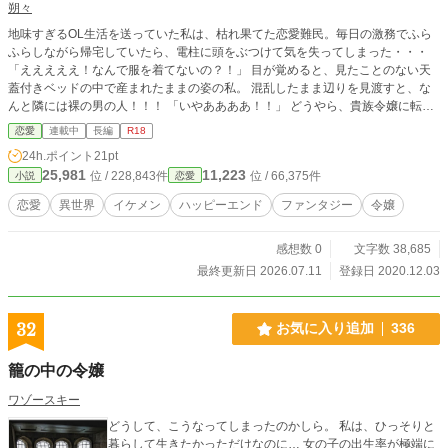
朔々
地味すぎるOL生活を送っていた私は、枯れ果てた恋愛難民。毎日の激務でふら
ふらしながら帰宅していたら、電柱に頭をぶつけて気を失ってしまった・・・
「えええええ！なんで服を着てないの？！」 目が覚めると、見たことのない天
蓋付きベッドの中で産まれたままの姿の私。 混乱したまま辺りを見渡すと、な
んと隣には裸の男の人！！！ 「いやああああ！！」 どうやら、貴族令嬢に転生
してしまったようです。話を聞くと、私には心から愛する人に抱かれると、神聖
恋愛
連載中
長編
R18
魔法が使えるようになるという能力が備わっているらしい。 え、それってつま
24h.ポイント
21pt
り？ 毎晩、入れ替わり立ち替わり、令息たちがベッドに忍び込んできます。そ
25,981
11,223
位 / 228,843件
位 / 66,375件
小説
恋愛
れが国家の存続に関わると言うから断りきれない！！
恋愛
異世界
イケメン
ハッピーエンド
ファンタジー
令嬢
感想数 0
文字数 38,685
最終更新日 2026.07.11
登録日 2020.12.03
32
お気に入り追加
336
籠の中の令嬢
ワゾースキー
どうして、こうなってしまったのかしら。 私は、ひっそりと
暮らして生きたかっただけなのに… 女の子の出生率が極端に