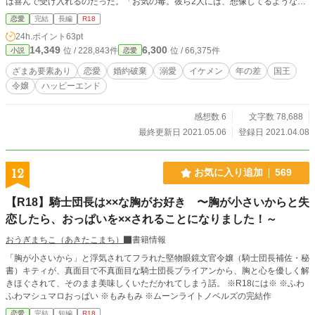
は喜んで受け入れるのだった。「お気の毒。彼ら2人には、想像してるような未
来はやってこないわね」 その後、半ば強引に、幼い王女と皇太子の家庭教師に
恋愛
完結
長編
R18
着任させられるが、王女たちの父親である国王陛下は、グレイスが幼い頃から憧
24h.ポイント
63pt
れ続けた男性。妻である皇后は数年前に他界しており、子供たちの姉がわりと思
14,349
6,300
位 / 228,843件
位 / 66,375件
小説
恋愛
って気楽にやってくれ、と言われるのだけど・・・。 もうダメ、オトナで色気
満開の陛下にドキドキしすぎて、お顔も見られない！私こんなでやって行ける
ざまあ要素あり
恋愛
婚約破棄
溺愛
イケメン
年の差
国王
の？！ ※恋愛要素は4話から。 R18描写を含む回には★を付けます
令嬢
ハッピーエンド
感想数 6
文字数 78,688
最終更新日 2021.05.06
登録日 2021.04.08
12
お気に入り追加
569
【R18】騎士団長は××な胸がお好き 〜胸が小さいからと失
恋したら、おっぱいを××されることになりました！～
おうぎまちこ（あきたこまち）
書籍情報
「胸が小さいから」と浮気されてフラれた堅物眼鏡文官令嬢（騎士団長補佐・秘
書）キティが、真面目で不真面目な騎士団長ブライアンから、胸と心を優しく解
きほぐされて、そのまま美味しくいただかれてしまう話。 ※R18には※ ※ふわ
ふわマシュマロおっぱい ※もみもみ ※ムーンライトノベルズの完結作
恋愛
完結
短編
R18