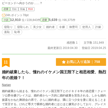
ピーエンドへ向かうのか……？
恋愛
完結
長編
R18
24h.ポイント
78pt
12,910
5,639
位 / 228,843件
位 / 66,375件
小説
恋愛
寝取り
寝取られ
美少女
婚約者
令嬢
御曹司
使用人
許嫁
羞恥
恥辱
感想数 1
文字数 151,949
最終更新日 2019.04.30
登録日 2019.04.25
11
お気に入り追加
758
婚約破棄したら、憧れのイケメン国王陛下と相思相愛、熱烈
年の差婚？！
Narian
婚約破棄から始まる、憧れのイケメン国王陛下とのドキドキ年の差恋愛！クォー
ツ公爵令嬢グレイスは、婚約者から一方的に婚約破棄を宣告される。しかも婚約
披露をかねた舞踏会の席で。さらに婚約者は、隣に立つ少女を妻に迎えることま
で宣言する。けれど尊大で横柄な婚約者にほとほと嫌気がさしており、グレイス