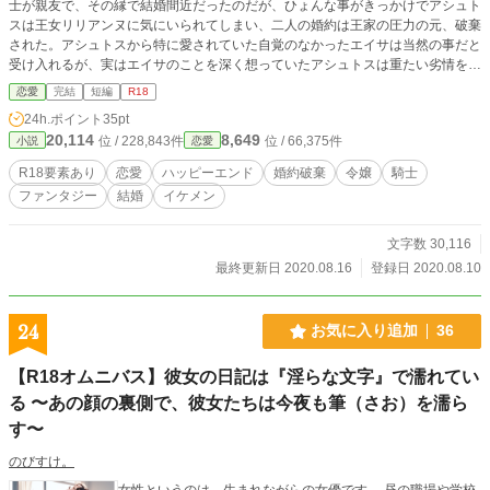
士が親友で、その縁で結婚間近だったのだが、ひょんな事がきっかけでアシュト
スは王女リリアンヌに気にいられてしまい、二人の婚約は王家の圧力の元、破棄
された。アシュトスから特に愛されていた自覚のなかったエイサは当然の事だと
受け入れるが、実はエイサのことを深く想っていたアシュトスは重たい劣情をこ
じらせる事になる。 ◆成人向けの小説です。露骨な性描写回には※あり。ご自
恋愛
完結
短編
R18
衛ください。
24h.ポイント
35pt
20,114
8,649
位 / 228,843件
位 / 66,375件
小説
恋愛
R18要素あり
恋愛
ハッピーエンド
婚約破棄
令嬢
騎士
ファンタジー
結婚
イケメン
文字数 30,116
最終更新日 2020.08.16
登録日 2020.08.10
24
お気に入り追加
36
【R18オムニバス】彼女の日記は『淫らな文字』で濡れてい
る 〜あの顔の裏側で、彼女たちは今夜も筆（さお）を濡ら
す〜
のびすけ。
女性というのは、生まれながらの女優です。 昼の職場や学校