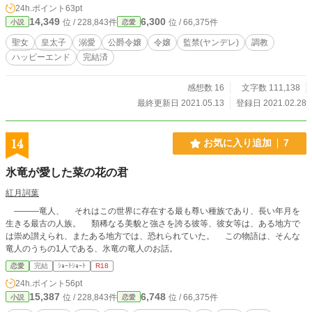
24h.ポイント
63pt
となった。 その身を神殿に保護される前の短い時間、カテリーナは幼い頃から
14,349
6,300
位 / 228,843件
位 / 66,375件
小説
恋愛
の婚約者であるフィリップに別れを言う事を許される。 そこで幼い頃から良く
知る優しい婚約者は、初めてカテリーナに仄暗い表情を見せた。 「ねぇ、カテ
聖女
皇太子
溺愛
公爵令嬢
令嬢
監禁(ヤンデレ)
調教
リーナ。神託くらいで僕から逃げられると思ってないよね？はぁ…こんな事にな
ハッピーエンド
完結済
るなら必死に我慢して、君の純潔を守るんじゃなかったよ。」 「フィリップ殿
下…？」 「大丈夫だよ、カテリーナ。今からでも遅くは無いと思わないかい？
純潔でなければ聖女にはなれないのだから。」 嬉しそうに笑うフィリップを最
感想数 16
文字数 111,138
後に、カテリーナの意識がゆっくりと沈んでいった。 -----------------------------------
最終更新日 2021.05.13
登録日 2021.02.28
- 病んでる皇太子を書きたかっただけの小説です。 R18表現は予告なく入りま
す…というか、ほぼ全編で入ります。 2020/3/10 本編完結致しました。 今後は
番外編を更新して参ります！ よろしくお願いします。
14
お気に入り追加
7
氷竜が愛した菜の花の君
紅月詞葉
———竜人、 それはこの世界に存在する最も尊い種族であり、長い年月を
生きる最古の人族。 類稀なる美貌と強さを誇る彼等、彼女等は、ある地方で
は崇め讃えられ、またある地方では、恐れられていた。 この物語は、そんな
竜人のうちの1人である、氷竜の竜人のお話。
恋愛
完結
ｼｮｰﾄｼｮｰﾄ
R18
24h.ポイント
56pt
15,387
6,748
位 / 228,843件
位 / 66,375件
小説
恋愛