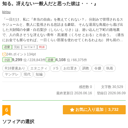
知る。冴えない一般人だと思った彼は・・・』
kirisu
「一日だけ、私に『本当の自由』を教えてくれない？」 分刻みで管理されるス
ケジュールと、数人に監視される息詰まる豪邸。 そんな退屈な鳥籠から逃げ出
した大財閥の令嬢・白石梨沙（しらいし りさ）は、迷い込んだ下町の路地裏
で、人の良さそうな冴えない青年・黒瀬透（くろせ とおる）と出会う。 （適当
にお金でも握らせれば、一日くらい部屋を使わせてくれるわよね） 持ち前の高
飛車な態度で彼を「チョロい男」と見下し、梨沙は黒瀬の住む古い四畳半のアパ
恋愛
完結
ｼｮｰﾄｼｮｰﾄ
R18
ートへ強引に上がり込んだ。 ボロボロの畳でむさ苦しい部屋に顔をしかめつつ
24h.ポイント
134pt
も、彼が淹れてくれた温かいお茶と、追っ手から逃げ切れた安心感から、梨沙は
9,299
4,108
位 / 228,843件
位 / 66,375件
小説
恋愛
令嬢らしからぬ無防備な姿で深い眠りに落ちてしまう。 ――しかし、彼女は気
づいていなかった。 一般人に紛れるために着ていたつもりだった服が、最高級
R18要素あり
エタニティ
ドS
お仕置き
調教
令嬢
執着
の純白シルクであることも。 そして、目の前で優しく微笑んでいた青年が、裏
ヤンデレ
現代
短編
社会のVIPたちがこぞって標的の「躾（しつけ）」を依頼する、伝説のドS調教
師であったことも。 「……こんなのが、自分から檻の中に入ってくるなんて
ね」 数時間後。梨沙が目を覚ました時、部屋の空気は冷酷な『調教部屋』へと
感想数 0
文字数 30,529
一変していた。 「庶民のフリ」をしていた高級ワンピースは無惨に引き裂か
最終更新日 2026.06.16
登録日 2026.06.09
れ、隠していた繊細なレース下着があわらになる。 「君が欲しがっていた『本
当の自由』を、この部屋でたっぷりと教えてあげる」 逃げ場のない四畳半の密
室。ザラつく麻縄と大黒柱。 これは、たった一日の自由を求めた高慢な令嬢
6
お気に入り追加
3,732
が、絶対的な支配者の手によって心も体もトロトロに作り変えられていく、極上
の休日の記録。
ソフィアの選択