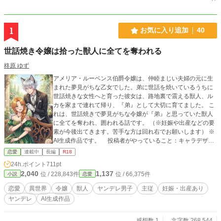
1
お気に入り追加
40
世話焼き令嬢は拾った獣人に全てを奪われる
柊原 ゆず
アメリア・ルーベンス伯爵令嬢は、仲睦まじい夫婦の元に生
まれた夢見がちな乙女でした。弟に世話を焼いているうちに
世話焼きな女性へと育った彼女は、路地裏で震える獣人、ル
カを家まで連れて帰り、『弟』として大切に育てました。 こ
れは、世話焼きで夢見がちな令嬢が『弟』と思っていた獣人
に全てを奪われ、囲われる話です。 （※妊娠や出産などの要
素が今後出てきます。苦手な方は回れ右でお願いします） ※
AI生成作品です。 投稿者がやっていること：キャラデザ、
ストーリー・あらすじを考える、生成された文章の編集・改
恋愛
連載中
長編
R18
稿、年齢制限部分の文章作成 AIにやってもらっているこ
24h.ポイント
711pt
と：ストーリーに応じた全年齢部分の文章作成、表紙と登場
2,040
1,137
位 / 228,843件
位 / 66,375件
小説
恋愛
人物のイラストの生成
恋愛
異世界
令嬢
獣人
ヤンデレ男子
主従
妊娠・出産あり
ヤンデレ
AI生成作品
感想数 1
文字数 268,544