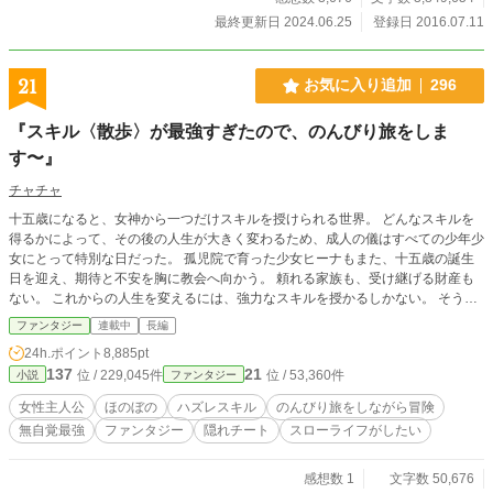
最終更新日 2024.06.25
登録日 2016.07.11
21
お気に入り追加
296
『スキル〈散歩〉が最強すぎたので、のんびり旅をしま
す〜』
チャチャ
十五歳になると、女神から一つだけスキルを授けられる世界。 どんなスキルを
得るかによって、その後の人生が大きく変わるため、成人の儀はすべての少年少
女にとって特別な日だった。 孤児院で育った少女ヒーナもまた、十五歳の誕生
日を迎え、期待と不安を胸に教会へ向かう。 頼れる家族も、受け継げる財産も
ない。 これからの人生を変えるには、強力なスキルを授かるしかない。 そう願
っていたヒーナが女神から授かったのは――。 「あなたに授けるスキルは、
ファンタジー
連載中
長編
〈散歩〉です」歩くだけ。 魔物を倒すこともできなければ、物を作ることもで
24h.ポイント
8,885pt
きない。 誰からもハズレスキルだと笑われ、孤児院を出たヒーナは、行く当て
137
21
位 / 229,045件
位 / 53,360件
小説
ファンタジー
もないまま街の外へ歩き始める。 しかし、彼女はまだ知らなかった。 〈散歩〉
には、歩いた距離に応じて能力が成長する効果があることを。 疲労無効、状態
女性主人公
ほのぼの
ハズレスキル
のんびり旅をしながら冒険
異常耐性、危険察知、幸運上昇――。 さらに歩き続けることで、失われた秘境
無自覚最強
ファンタジー
隠れチート
スローライフがしたい
や希少な素材、伝説の魔獣とさえ巡り会えることを。 これは、ハズレスキルを
授かった孤児の少女が、気ままに世界を歩きながら、いつの間にか誰よりも強く
なっていく物語。 今日もヒーナは、小さな鞄を手にのんびりと歩き出す。 「さ
感想数 1
文字数 50,676