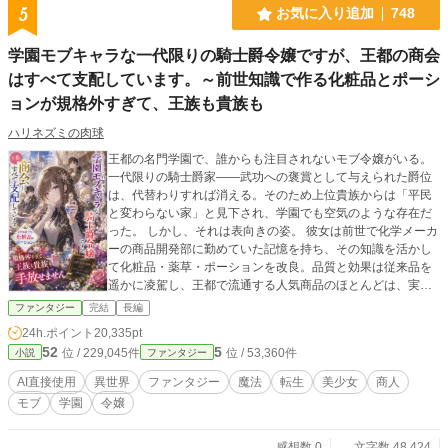
5
お気に入り追加
748
学園モブキャラな一代限りの騎士爵令嬢ですが、王都の商会
はすべて支配しています。～前世知識で作る化粧品とポーシ
ョンが規格外すぎて、王族も貴族も
ハリネズミの肉球
王都の名門学園で、誰からも注目されないモブ令嬢がいる。
一代限りの騎士爵家――武功への褒賞として与えられた爵位
は、代替わりすれば消える。そのため上位貴族からは「平民
と変わらない家」と見下され、学園でも空気のような存在だ
った。 しかし、それは表向きの姿。 彼女は前世で化学メーカ
ーの商品開発部に勤めていた記憶を持ち、その知識を活かし
て化粧品・薬草・ポーションを改良。品質と効果は従来品を
遥かに凌駕し、王都で流通する人気商品のほとんどは、実は
彼女が裏から支配する商会連合によって生み出されていた。
ファンタジー
完結
長編
王妃や王女が愛用する美容液、騎士団が常備する回復ポーシ
24h.ポイント
20,335pt
ョン、冒険者が命を預ける万能薬。その供給網は王都全域へ
52
5
位 / 229,045件
位 / 53,360件
小説
ファンタジー
張り巡らされ、気付けば貴族も商人も彼女なしでは立ち行か
ない。 それでも本人は「商売は裏方が一番」と学園では目立
AI直接使用
異世界
ファンタジー
魔法
転生
美少女
商人
たず静かに卒業したいだけ。 だが王太子の婚約騒動、大商会
モブ
学園
令嬢
同士の利権争い、王国経済を揺るがす流通危機が重なったこ
とで、隠し続けてきた"王都最大の黒幕"としての正体が少しず
つ明らかになっていく。 これは、剣でも魔法でもなく"商
感想数 0
文字数 48,424