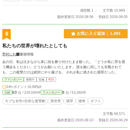
レオニスは言葉を失う。 悪女として処刑された有能な王女
と、民の拍手を選んでしまった弟王の、逆転と後悔、そして
感想数 1
文字数 10,989
再生の物語。
最終更新日 2026.08.08
登録日 2026.08.05
8
お気に入り追加
1,483
私たちの世界が壊れたとしても
野村にれ
書籍情報
あの日、私は泣きながら床に頭を擦り付けたまま願った。 「どうか私に罪を償
う機会をください。どうかお願いいたします」 誰を敵に回しても非難されて
も、この復讐だけは絶対にやり遂げる。 それが私に残された贖罪だった。
ファンタジー
連載中
短編
R15
24h.ポイント
16,885pt
63
8
位 / 229,045件
位 / 53,360件
小説
ファンタジー
モブな女性×壮絶な復讐劇
異世界
贖罪
後悔
ギフト
文字数 68,571
最終更新日 2026.08.10
登録日 2026.06.29