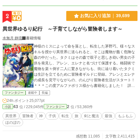
2
お気に入り追加
39,699
異世界ゆるり紀行 ～子育てしながら冒険者します～
水無月 静琉
書籍情報
神様のミスによって命を落とし、転生した茅野巧。様々なス
キルを授かり異世界に送られると、そこは魔物が蠢く危険な
森の中だった。タクミはその森で双子と思しき幼い男女の子
供を発見し、アレン、エレナと名づけて保護する。格闘術で
魔物を楽々倒す二人に驚きながらも、街に辿り着いたタクミ
は生計を立てるために冒険者ギルドに登録。アレンとエレナ
の成長を見守りながらの、のんびり冒険者生活がスタート！
＊＊＊この度アルファポリス様から書籍化しました！ 詳し
くは近況ボードにて！
ファンタジー
連載中
長編
24h.ポイント
25,077pt
43
2
位 / 229,045件
位 / 53,360件
小説
ファンタジー
異世界
冒険者
神
子供
転生
旅
剣と魔法
最強
もふもふ
ほのぼの
感想数 11,085
文字数 2,411,415