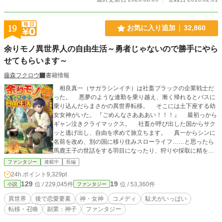
改め、朝比奈 和（あさひな なごむ）となります。 投稿継
続中です。よろしくお願いします！
19
お気に入り追加
32,860
余りモノ異世界人の自由生活～勇者じゃないので勝手にやら
せてもらいます～
藤森フクロウ
書籍情報
相良真一（サガラシンイチ）は社畜ブラックの企業戦士だ
った。 悪夢のような連勤を乗り越え、漸く帰れるとバスに
乗り込んだらまさかの異世界転移。 そこには土下座する幼
女女神がいた。 『ごめんなさあああい！！！』 最初っから
ギャン泣きクライマックス。 社畜が呼び出した国からサク
ッと逃げ出し、自由を求めて旅立ちます。 真一からシンに
名前を改め、別の国に移り住みスローライフ……と思ったら
馬鹿王子の世話をする羽目になったり、狩りや採取に精を出
したり、馬鹿王子に暴言を吐いたり、冒険者ランクを上げた
ファンタジー
連載中
長編
り、女神の愚痴を聞いたり、馬鹿王子を躾けたり、社会貢献
24h.ポイント
9,329pt
したり…… そんなまったり異世界生活がはじまる――か
129
19
位 / 229,045件
位 / 53,360件
小説
ファンタジー
も？ ブックマーク30000件突破ありがとうございま
す！！ 第１３回ファンタジー小説大賞にて、特別賞を頂
異世界
後で恋愛要素
神・女神
コメディ
駄犬がいっぱい
き書籍化しております。 ♦お知らせ♦ 余りモノ異世界
転移・召喚
副業：神子
ファンタジー
人の自由生活、コミックス１～６巻が発売中！ 漫画は村
松麻由先生が担当してくださっています。 よかったらお手