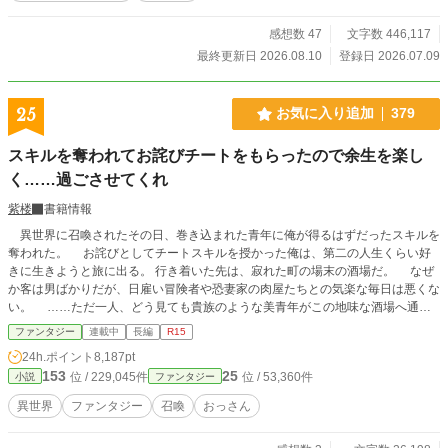
感想数 47
文字数 446,117
最終更新日 2026.08.10
登録日 2026.07.09
25
お気に入り追加
379
スキルを奪われてお詫びチートをもらったので余生を楽し
く……過ごさせてくれ
紫楼
書籍情報
異世界に召喚されたその日、巻き込まれた青年に俺が得るはずだったスキルを
奪われた。 お詫びとしてチートスキルを授かった俺は、第二の人生くらい好
きに生きようと旅に出る。 行き着いた先は、寂れた町の場末の酒場だ。 なぜ
か客は男ばかりだが、日雇い冒険者や恐妻家の肉屋たちとの気楽な毎日は悪くな
い。 ……ただ一人、どう見ても貴族のような美青年がこの地味な酒場へ通っ
てくる理由だけは、さっぱりわからない。 「お前らツケはやめろ」 そんな穏
ファンタジー
連載中
長編
R15
やかな日々を送っていたはずなのに、ある日、酒場へ厄介な依頼が舞い込んでき
24h.ポイント
8,187pt
た――。 他サイトでも掲載しています。 不定期更新です。
153
25
位 / 229,045件
位 / 53,360件
小説
ファンタジー
異世界
ファンタジー
召喚
おっさん