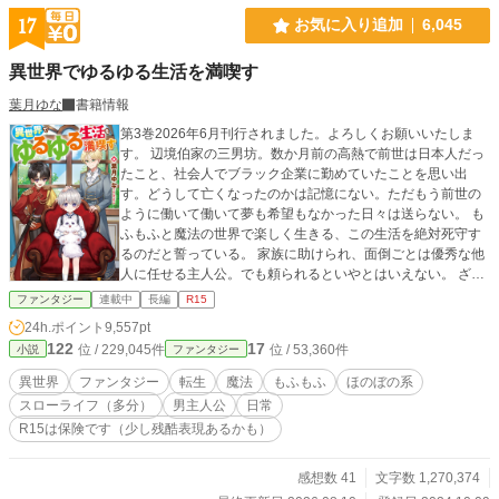
17
お気に入り追加
6,045
異世界でゆるゆる生活を満喫す
葉月ゆな
書籍情報
第3巻2026年6月刊行されました。よろしくお願いいたしま
す。 辺境伯家の三男坊。数か月前の高熱で前世は日本人だっ
たこと、社会人でブラック企業に勤めていたことを思い出
す。どうして亡くなったのかは記憶にない。ただもう前世の
ように働いて働いて夢も希望もなかった日々は送らない。 も
ふもふと魔法の世界で楽しく生きる、この生活を絶対死守す
るのだと誓っている。 家族に助けられ、面倒ごとは優秀な他
人に任せる主人公。でも頼られるといやとはいえない。 ざま
ぁや成り上がりはなく、思いつくままに好きに行動する日常
ファンタジー
連載中
長編
R15
生活ゆるゆるファンタジーライフのご都合主義です。
24h.ポイント
9,557pt
122
17
位 / 229,045件
位 / 53,360件
小説
ファンタジー
異世界
ファンタジー
転生
魔法
もふもふ
ほのぼの系
スローライフ（多分）
男主人公
日常
R15は保険です（少し残酷表現あるかも）
感想数 41
文字数 1,270,374