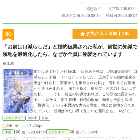
感想数 0
文字数 108,635
最終更新日 2026.08.10
登録日 2026.08.04
30
お気に入り追加
705
「お前は口減らしだ」と婚約破棄された私が、前世の知識で
領地を最適化したら、なぜか全員に溺愛されています
秦江湖
前世は過労死した社畜OL。 目覚めた先は、辺境伯爵家の「口
減らし」末娘・リーゼロッテだった。 王太子から婚約破棄を
突きつけられ、実家からも追放された私は、荒れ果てた領地
へと送り込まれる。 魔力も低く、病弱で、何の力もないはず
の私。 ……でも、前世の知識があれば、この領地は変えられ
る。 土壌改良、衛生管理、作物の改革、簡単な会計と流通。
「最適化」という不思議な力も目覚め、地道に領地を立て直
していく。 最初は冷たい目で見ていた領民たち。 やがて、少
しずつ変わり始めた。 「この領地を……私が変えていく」 捨
ファンタジー
連載中
長編
てられたはずの私が、 自分の手で居場所を作り、周囲を巻き
24h.ポイント
7,484pt
込んでいく物語。 努力と小さな奇跡が、 いつしか大きな愛と
166
30
位 / 229,045件
位 / 53,360件
小説
ファンタジー
運命を変えていく。