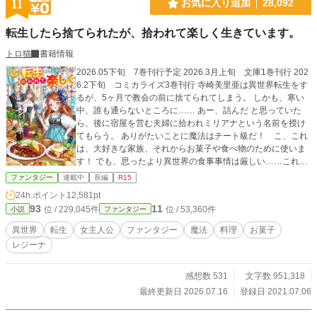
11
お気に入り追加
28,092
転生したら捨てられたが、拾われて楽しく生きています。
トロ猫
書籍情報
2026.05下旬 7巻刊行予定 2026.3月上旬 文庫1巻刊行 202
6.2下旬 コミカライズ3巻刊行 寺崎美里亜は異世界転生をす
るが、5ヶ月で教会の前に捨てられてしまう。 しかも、寒い
中、誰も通らないところに…… あー、詰んだ と思っていた
ら、後に宿屋を営む夫婦に拾われミリアナという名前を授け
てもらう。 ありがたいことに魔法はチート級だ！ こ、これ
は、大好きな家族、それからお菓子や食べ物のために使いま
す！ でも、思ったより異世界の食事事情は厳しい……これは
ミリアナが楽しく生きながら奮闘する話。 2025.4月下旬6巻
ファンタジー
連載中
長編
R15
刊行 2025.2月下旬コミックス2巻刊行 2024.7月下旬５巻刊行
24h.ポイント
12,581pt
2024.6月下旬コミックス1巻刊行 2024.1月下旬4巻刊行 2023.
93
11
位 / 229,045件
位 / 53,360件
小説
ファンタジー
12.19 コミカライズ連載スタート 2023.9月下旬三巻刊行 202
3.3月30日二巻刊行 2022.11月30日一巻刊行 コメント欄を解
異世界
転生
女主人公
ファンタジー
魔法
料理
お菓子
放しました。 誤字脱字のコメントも受け付けておりますが、
レジーナ
必要箇所の修正後コメントは非表示とさせていただきます。
また、ストーリーや今後の展開に迫る質問等は返信を控えさ
せていただきます。 書籍の誤字脱字につきましては近況ボー
感想数 531
文字数 951,318
ドの『書籍の誤字脱字はここに』にてお願いいたします。 出
最終更新日 2026.07.16
登録日 2021.07.06
版社との規約に触れる質問等も基本お答えできない内容が多
いですので、ノーコメントまたは非表示にさせていただきま