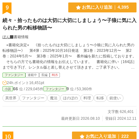
9
お気に入り追加
4,395
続々・拾ったものは大切に大切にしましょう〜子狼に気に入
られた男の転移物語〜
ぽん
書籍情報
⭐︎書籍化決定⭐︎ 《拾ったものは大切にしましょう〜小狼に気に入られた男の
転移物語〜》 第4弾：2025年10月16日発送 第1巻：2023年12月〜 第2
巻：2024年5月〜 第3巻：2025年1月〜 番外編を新たに投稿しております。
そちらの方でも書籍化の情報をお伝えしています。 書籍化に伴い［164話］
まで引き下げ、レンタル版と差し替えさせて頂きます。ご了承下さい。 改
稿を入れて読みやすくなっております。 可愛い表紙と挿絵はTAPI岡先生が担
ファンタジー
連載中
長編
R15
当して下さいました。 書籍版『拾ったものは大切にしましょう〜子狼に気に
24h.ポイント
16,451pt
入られた男の転移物語〜』を是非ご覧下さい♪ ⭐︎コミカライズ化決定⭐︎ 2024
66
9
位 / 229,045件
位 / 53,360件
小説
ファンタジー
年8月6日より配信開始 コミカライズならではを是非お楽しみ下さい。 ＝＝＝
＝＝＝＝＝＝＝＝＝＝＝＝＝＝＝ 当作品は続編となります。 まだ、読んで
異世界
ファンタジー
魔法
ほのぼの
料理
転移
銃使い
らっしゃらない方は先に『拾ったものは大切にしましょう〜子狼に気に入られた
男の転移物語〜』、続編『続・拾ったものは大切にしましょう〜子狼に気に入ら
文字数 626,401
れた男の転移物語〜』をご覧下さい。 ＝＝＝＝＝＝＝＝＝＝＝＝＝＝＝＝＝＝
◯あらすじ◯ 1人ぼっちだった相沢庵は小さな子狼に気に入られ、共に異世界に
最終更新日 2026.08.10
登録日 2024.12.11
送られた。 絶対神リュオンが求めたのは2人で自由に生きる事。 前作でダーク
エルフ・ルミエールと直接対決したイオリ。 絶対神リュオンから貰った恩恵を
放棄しルミエールと向き合ったイオリは力を全て使い果たし5年の月日眠りにつ
10
お気に入り追加
222