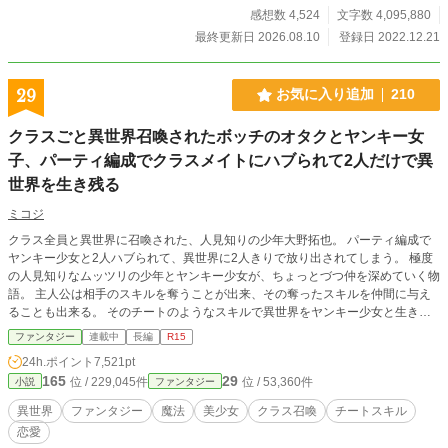
感想数 4,524
文字数 4,095,880
最終更新日 2026.08.10
登録日 2022.12.21
29
お気に入り追加
210
クラスごと異世界召喚されたボッチのオタクとヤンキー女
子、パーティ編成でクラスメイトにハブられて2人だけで異
世界を生き残る
ミコジ
クラス全員と異世界に召喚された、人見知りの少年大野拓也。 パーティ編成で
ヤンキー少女と2人ハブられて、異世界に2人きりで放り出されてしまう。 極度
の人見知りなムッツリの少年とヤンキー少女が、ちょっとづつ仲を深めていく物
語。 主人公は相手のスキルを奪うことが出来、その奪ったスキルを仲間に与え
ることも出来る。 そのチートのようなスキルで異世界をヤンキー少女と生き抜
いていく
ファンタジー
連載中
長編
R15
24h.ポイント
7,521pt
165
29
位 / 229,045件
位 / 53,360件
小説
ファンタジー
異世界
ファンタジー
魔法
美少女
クラス召喚
チートスキル
恋愛