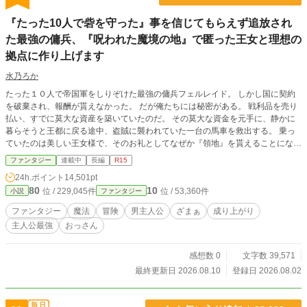
いていた。 目覚めたイオリは力を失いどう生きていくのか・・・。 前作に続
き、のんびりと投稿してまいります。 気長なお付き合いを願います。 よろしく
『たった10人で砦を守った』事を信じてもらえず追放され
お願いします。 ※念の為R15にしています。 ※誤字脱字が存在する可能性か高
た最強の傭兵、『呪われた魔境の地』で匿った王女と理想の
いです。 苦笑いで許して下さい。
拠点に作り上げます
水乃ろか
たった１０人で帝国軍をしりぞけた最強の傭兵フェルレイド。 しかし国に契約
を破棄され、報酬が貰えなかった。 だが俺たちには秘密がある。 戦利品を売り
払い、すでに莫大な資産を築いていたのだ。 その莫大な資金を元手に、静かに
暮らそうと王都に戻る途中、盗賊に襲われていた一台の馬車を救出する。 乗っ
ていたのは美しい王女様で、そのお礼としてなぜか『領地』を貰えることになっ
てしまった。 だが、そこは誰も住んでいない『呪われた地』と云われる辺境の
ファンタジー
連載中
長編
R15
魔境。 ……いいじゃん！ 誰もいないなんて好都合！ 悠々自適に暮らそうと意
24h.ポイント
14,501pt
気込む俺だったが、行きの馬車に隠れていたのは、なんと先ほど助けた王女
80
10
位 / 229,045件
位 / 53,360件
小説
ファンタジー
様！？ どうやら王城で酷い扱いを受けていた彼女は、城を捨てて俺についてき
たらしい。 王女様は命を狙われており、戻れば殺されるらしい。 ならば一緒に
ファンタジー
魔法
冒険
男主人公
ざまぁ
成り上がり
連れて行くしかあるまい。 資金もあるし、誰も居ない領地も貰えて好き勝手で
主人公最強
おっさん
きる。 これって最高なのでは？ ※マルチ投稿しています。
感想数 0
文字数 39,571
最終更新日 2026.08.10
登録日 2026.08.02