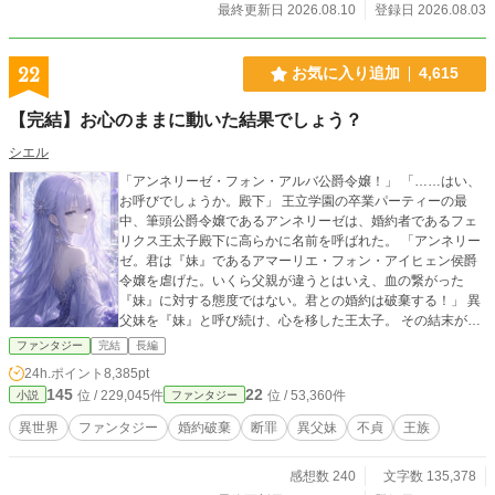
て、今日はどこまで行こうかな？」 平日は、18時 休日は、昼12時、18時に投稿
最終更新日 2026.08.10
登録日 2026.08.03
します！ 感想など書いてもらえると、とても嬉しいです！ よろしくお願いしま
す😊
22
お気に入り追加
4,615
【完結】お心のままに動いた結果でしょう？
シエル
「アンネリーゼ・フォン・アルバ公爵令嬢！」 「……はい、
お呼びでしょうか。殿下」 王立学園の卒業パーティーの最
中、筆頭公爵令嬢であるアンネリーゼは、婚約者であるフェ
リクス王太子殿下に高らかに名前を呼ばれた。 「アンネリー
ゼ。君は『妹』であるアマーリエ・フォン・アイヒェン侯爵
令嬢を虐げた。いくら父親が違うとはいえ、血の繋がった
『妹』に対する態度ではない。君との婚約は破棄する！」 異
父妹を『妹』と呼び続け、心を移した王太子。 その結末がど
うであれ、貴方が心のままに動いた結果でしょう？ ※ 中世ヨ
ファンタジー
完結
長編
ーロッパ風の世界観です。 ※ ご都合主義ですので、ご了承下
24h.ポイント
8,385pt
さい。 ※ 画像はAIで作成しています。
145
22
位 / 229,045件
位 / 53,360件
小説
ファンタジー
異世界
ファンタジー
婚約破棄
断罪
異父妹
不貞
王族
感想数 240
文字数 135,378