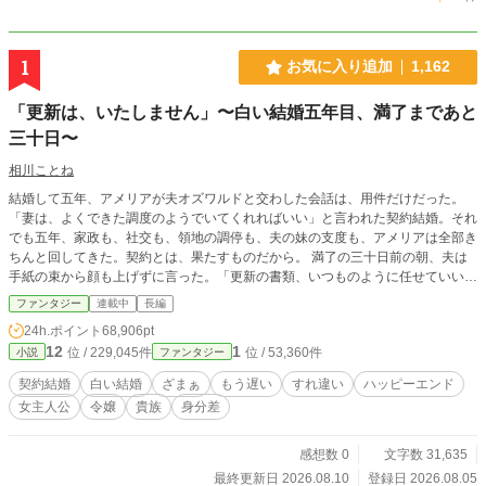
1
お気に入り追加
1,162
「更新は、いたしません」〜白い結婚五年目、満了まであと
三十日〜
相川ことね
結婚して五年、アメリアが夫オズワルドと交わした会話は、用件だけだった。
「妻は、よくできた調度のようでいてくれればいい」と言われた契約結婚。それ
でも五年、家政も、社交も、領地の調停も、夫の妹の支度も、アメリアは全部き
ちんと回してきた。契約とは、果たすものだから。 満了の三十日前の朝、夫は
手紙の束から顔も上げずに言った。「更新の書類、いつものように任せていい
か」 「更新は、いたしません」 その日から、伯爵家の何かが毎日ひとつずつ止
ファンタジー
連載中
長編
まっていく。夫が五年間、見ようともしなかったものの形に沿って。 隣領の伯
24h.ポイント
68,906pt
爵レナードだけが、満了の「その後」の話をしたがっている。 あと三十日。ア
12
1
位 / 229,045件
位 / 53,360件
小説
ファンタジー
メリアは指折り数えて、満了の日を楽しみに待っている。
契約結婚
白い結婚
ざまぁ
もう遅い
すれ違い
ハッピーエンド
女主人公
令嬢
貴族
身分差
感想数 0
文字数 31,635
最終更新日 2026.08.10
登録日 2026.08.05