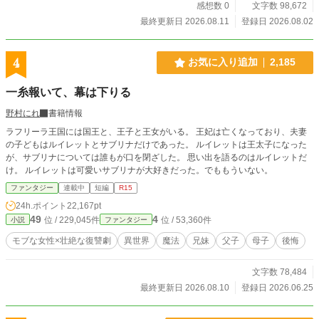
感想数 0
文字数 98,672
最終更新日 2026.08.11
登録日 2026.08.02
4
お気に入り追加
2,185
一糸報いて、幕は下りる
野村にれ
書籍情報
ラフリーラ王国には国王と、王子と王女がいる。 王妃は亡くなっており、夫妻
の子どもはルイレットとサブリナだけであった。 ルイレットは王太子になった
が、サブリナについては誰もが口を閉ざした。 思い出を語るのはルイレットだ
け。 ルイレットは可愛いサブリナが大好きだった。でももういない。
ファンタジー
連載中
短編
R15
24h.ポイント
22,167pt
49
4
位 / 229,045件
位 / 53,360件
小説
ファンタジー
モブな女性×壮絶な復讐劇
異世界
魔法
兄妹
父子
母子
後悔
文字数 78,484
最終更新日 2026.08.10
登録日 2026.06.25