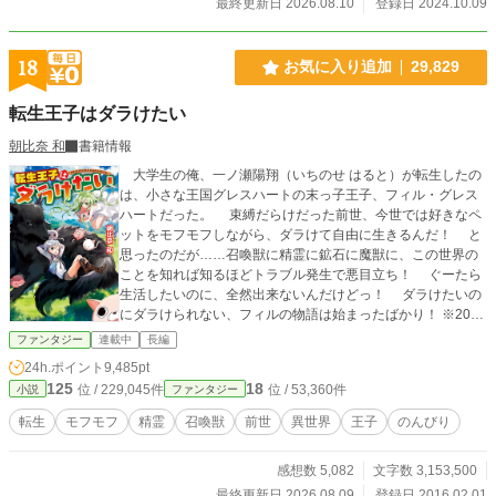
最終更新日 2026.08.10
登録日 2024.10.09
18
お気に入り追加
29,829
転生王子はダラけたい
朝比奈 和
書籍情報
大学生の俺、一ノ瀬陽翔（いちのせ はると）が転生したの
は、小さな王国グレスハートの末っ子王子、フィル・グレス
ハートだった。 束縛だらけだった前世、今世では好きなペ
ットをモフモフしながら、ダラけて自由に生きるんだ！ と
思ったのだが……召喚獣に精霊に鉱石に魔獣に、この世界の
ことを知れば知るほどトラブル発生で悪目立ち！ ぐーたら
生活したいのに、全然出来ないんだけどっ！ ダラけたいの
にダラけられない、フィルの物語は始まったばかり！ ※2016
年１１月。第１巻 2017年 ４月。第２巻 2017年 ９
ファンタジー
連載中
長編
月。第３巻 2017年１２月。第４巻 2018年 ３月。第５
24h.ポイント
9,485pt
巻 2018年 ８月。第６巻 2018年１２月。第７巻 201
125
18
位 / 229,045件
位 / 53,360件
小説
ファンタジー
9年 ５月。第８巻 2019年１０月。第９巻 2020年 ６
月。第１０巻 2020年１２月。第１１巻 2021年 ７
転生
モフモフ
精霊
召喚獣
前世
異世界
王子
のんびり
月。第１２巻 2022年 ２月。第１３巻 2022年 ８月。
第１４巻 2023年 ２月。第１５巻 2023年 ９月。第１
感想数 5,082
文字数 3,153,500
６巻 2024年 ３月。第１７巻 2024年 ９月。第１８巻
2025年 ３月。第１９巻 出版しました。 PNもエリン
最終更新日 2026.08.09
登録日 2016.02.01