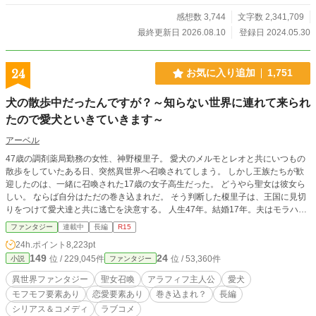
感想数 3,744
文字数 2,341,709
最終更新日 2026.08.10
登録日 2024.05.30
24
お気に入り追加
1,751
犬の散歩中だったんですが？～知らない世界に連れて来られ
たので愛犬といきていきます～
アーベル
47歳の調剤薬局勤務の女性、神野榎里子。 愛犬のメルモとレオと共にいつもの
散歩をしていたある日、突然異世界へ召喚されてしまう。 しかし王族たちが歓
迎したのは、一緒に召喚された17歳の女子高生だった。 どうやら聖女は彼女ら
しい。 ならば自分はただの巻き込まれだ。 そう判断した榎里子は、王国に見切
りをつけて愛犬達と共に逃亡を決意する。 人生47年。結婚17年。夫はモラハラ
気質、子供にも恵まれず、いつしか人生を諦めかけていた。 けれど異世界で16
ファンタジー
連載中
長編
R15
歳ぐらいの姿に若返った今なら、もう一度人生をやり直せるかもしれない。 目
24h.ポイント
8,223pt
指すのは自由な冒険者生活、 愛犬達との旅。 新しい仲間との出会い。 趣味を楽
149
24
位 / 229,045件
位 / 53,360件
小説
ファンタジー
しむ毎日。 そして、いつか叶えたかった夢。 これは聖女として世界を救う物語
ではない。 愛犬達と共に第二の青春を満喫しながら、失ったものを少しずつ取
異世界ファンタジー
聖女召喚
アラフィフ主人公
愛犬
り戻していく、少し不思議で温かな人生やり直しファンタジー。 ドキドキ、シ
モフモフ要素あり
恋愛要素あり
巻き込まれ？
長編
リアス、コメディ、モフモフ、そしてダークな部分もあります。
シリアス＆コメディ
ラブコメ