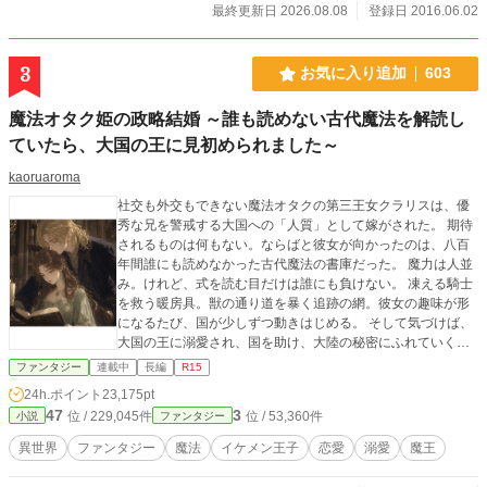
最終更新日 2026.08.08
登録日 2016.06.02
3
お気に入り追加
603
魔法オタク姫の政略結婚 ～誰も読めない古代魔法を解読し
ていたら、大国の王に見初められました～
kaoruaroma
社交も外交もできない魔法オタクの第三王女クラリスは、優
秀な兄を警戒する大国への「人質」として嫁がされた。 期待
されるものは何もない。ならばと彼女が向かったのは、八百
年間誰にも読めなかった古代魔法の書庫だった。 魔力は人並
み。けれど、式を読む目だけは誰にも負けない。 凍える騎士
を救う暖房具。獣の通り道を暴く追跡の網。彼女の趣味が形
になるたび、国が少しずつ動きはじめる。 そして気づけば、
大国の王に溺愛され、国を助け、大陸の秘密にふれていく。
そんな物語。
ファンタジー
連載中
長編
R15
24h.ポイント
23,175pt
47
3
位 / 229,045件
位 / 53,360件
小説
ファンタジー
異世界
ファンタジー
魔法
イケメン王子
恋愛
溺愛
魔王