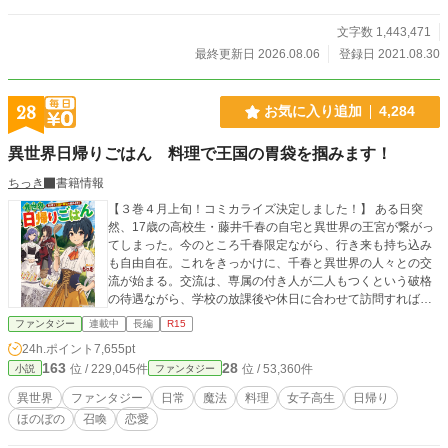
文字数 1,443,471
最終更新日 2026.08.06
登録日 2021.08.30
28
お気に入り追加
4,284
異世界日帰りごはん 料理で王国の胃袋を掴みます！
ちっき
書籍情報
【３巻４月上旬！コミカライズ決定しました！】 ある日突
然、17歳の高校生・藤井千春の自宅と異世界の王宮が繋がっ
てしまった。今のところ千春限定ながら、行き来も持ち込み
も自由自在。これをきっかけに、千春と異世界の人々との交
流が始まる。交流は、専属の付き人が二人もつくという破格
の待遇ながら、学校の放課後や休日に合わせて訪問すれば…
ファンタジー
連載中
長編
R15
24h.ポイント
7,655pt
163
28
位 / 229,045件
位 / 53,360件
小説
ファンタジー
異世界
ファンタジー
日常
魔法
料理
女子高生
日帰り
ほのぼの
召喚
恋愛