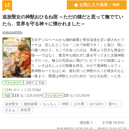
15
お気に入り追加
508
追放聖女の神獣おひるね宿 ～ただの猫だと思って撫でてい
たら、世界を守る神々に懐かれました～
usausashibu
王太子ジルベールから婚約破棄と聖女追放を言い渡されたフ
ァナは、悲しむどころか「これで休暇です！」と喜び、呪い
の森へ向かう。そこで出会ったのは、馬車より巨大な黄金の
猫――ではなく、数百年も眠れずに森を守ってきた太陽神獣
レオだった。極上の毛並みに飛びついたファナの加護によっ
て、レオは久しぶりの熟睡を得る。やがて風神獣シルフィ、
夜神獣ルードをはじめ、疲れ切った神獣や人々が彼女のもと
へ集まり、廃屋は神獣と人のための「おひるね宿」へと生ま
れ変わっていく。一方、ファナを失った王都では疲労と不眠
ファンタジー
連載中
長編
が蔓延。新聖女セレナとジルベールは彼女を連れ戻そうとす
24h.ポイント
10,154pt
るが、神獣たちはもう、人間の都合だけで働くつもりはなか
115
15
位 / 229,045件
位 / 53,360件
小説
ファンタジー
った。これは、役目を失った聖女が、誰もが何者でもなく休
める居場所を作る物語。
追放聖女
婚約破棄
もふもふ
神獣
お仕事
ほのぼの
癒やし
ざまぁ
異世界
感想数 1
文字数 59,644
最終更新日 2026.08.10
登録日 2026.07.30