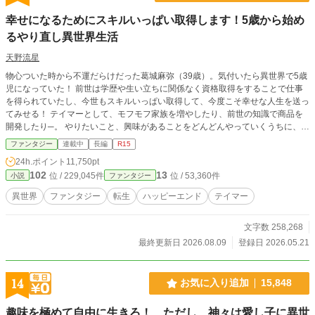
幸せになるためにスキルいっぱい取得します！5歳から始め
るやり直し異世界生活
天野流星
物心ついた時から不運だらけだった葛城麻弥（39歳）。気付いたら異世界で5歳
児になっていた！ 前世は学歴や生い立ちに関係なく資格取得をすることで仕事
を得られていたし、今世もスキルいっぱい取得して、今度こそ幸せな人生を送っ
てみせる！ テイマーとして、モフモフ家族を増やしたり、前世の知識で商品を
開発したり─。 やりたいこと、興味があることをどんどんやっていくうちに、
次々とスキルが増えていく！？ 努力を惜しまないマヤが素敵な人達に愛されな
ファンタジー
連載中
長編
R15
がら、見守られながら、一流冒険者になっていく。 不運だらけのOLが、5歳か
24h.ポイント
11,750pt
ら始める幸せな異世界やり直し人生。
102
13
位 / 229,045件
位 / 53,360件
小説
ファンタジー
異世界
ファンタジー
転生
ハッピーエンド
テイマー
文字数 258,268
最終更新日 2026.08.09
登録日 2026.05.21
14
お気に入り追加
15,848
趣味を極めて自由に生きろ！ ただし、神々は愛し子に異世