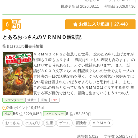
売"で王国を救う、一人のモブ令嬢の痛快経営ファンタジーで
最終更新日 2026.08.11
登録日 2026.07.30
ある。 ※本作品は、人工知能の生成する文章の力をお借りし
つつも、最終的な仕上げにあたっては著者自身の手により丁
寧な加筆・修正を施した作品です。
6
お気に入り追加
27,448
とあるおっさんのＶＲＭＭＯ活動記
椎名ほわほわ
書籍情報
ＶＲＭＭＯＲＰＧが普及した世界。 念のため申し上げますが
戦闘も生産もあります。 戦闘は生々しい表現も含みます。 の
んびりする時もあるし、えぐい戦闘もあります。 また一話一
話が３０００文字ぐらいの日記帳ぐらいの分量であり 一人の
冒険者の一日の活動記録を覗く、ぐらいの感覚が お好みでは
ない場合は読まれないほうがよろしいと思われます。 また、
このお話の舞台となっているＶＲＭＭＯはクリアする事や 無
双する事が目的ではなく、冒険し生きていくもう１つの人生
が テーマとなっているＶＲＭＭＯですので、極端に戦闘続き
ファンタジー
連載中
長編
R15
という 事もございません。 また、転生物やデスゲームなどに
24h.ポイント
19,476pt
変化することもございませんので、そのようなお話がお好み
56
6
位 / 229,045件
位 / 53,360件
小説
ファンタジー
の方は読まれないほうが良いと思われます。
おっさん
のんびり
生産
ゲーム
冒険者
ＶＲＭＭＯ
感想数 5,022
文字数 5,582,577