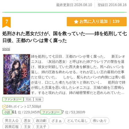
最終更新日 2026.08.10
登録日 2016.08.16
7
お気に入り追加
139
処刑された悪女だけが、国を救っていた――姉を処刑して七
日後、王都のパンは青く腐った
sisisi
姉を処刑して七日目、王都のパンが青く腐った。 新王レオ
ニスは、〈灰冠の悪女〉と呼ばれた姉アウレリアの警告を退
け、彼女が封鎖していた西大倉を解放した。民へ白いパンを
返し、姉の圧政を終わらせる。それが正しい王の最初の仕事
だと信じていた。 しかし、配られたパンの内側には青い筋
が走り、口にした者たちが次々と倒れていく。 処刑台で姉
が残した言葉を思い出したレオニスは、王城の鐘を三度鳴ら
す。すると現れたのは、姉の秘密警察だと恐れられていた
〈灰衣隊〉だった。 封鎖された穀物、焼かれた畑、外国へ
ファンタジー
完結
短編
の送金、王都から遠ざけられた軍隊。姉の悪政とされたすべ
24h.ポイント
17,508pt
ては、王国を青灰病から守るための非常措置だった。 自分
61
7
位 / 229,045件
位 / 53,360件
小説
ファンタジー
が信じたい言葉だけを選び、姉へ毒杯を渡したことを知るレ
オニス。彼は姉が残した七つの報告書を読み、公爵の逃亡を
男主人公
悪女
政治劇
ざまぁ
どんでん返し
救いあり
自らの判断で阻止する。 その南門へ、安全な穀物を積んだ
因果応報
王女
王太子
長い輸送隊が到着した。先頭の馬車から降りた人物を見て、