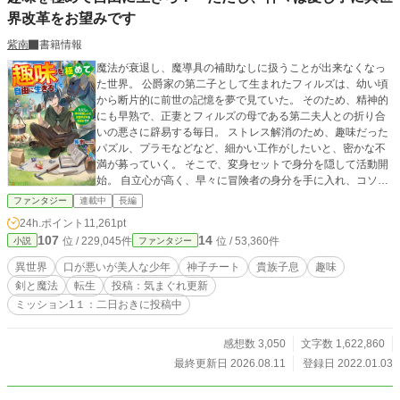
界改革をお望みです
紫南
書籍情報
魔法が衰退し、魔導具の補助なしに扱うことが出来なくなっ
た世界。 公爵家の第二子として生まれたフィルズは、幼い頃
から断片的に前世の記憶を夢で見ていた。 そのため、精神的
にも早熟で、正妻とフィルズの母である第二夫人との折り合
いの悪さに辟易する毎日。 ストレス解消のため、趣味だった
パズル、プラモなどなど、細かい工作がしたいと、密かな不
満が募っていく。 そこで、変身セットで身分を隠して活動開
始。 自立心が高く、早々に冒険者の身分を手に入れ、コソコ
ソと独自の魔導具を開発して、日々の暮らしに便利さを追加
ファンタジー
連載中
長編
していく。 そんな中、この世界の神々から使命を与えられて
24h.ポイント
11,261pt
ーーー？ 口は悪いが、見た目は母親似の美少女！？ ハイスペ
107
14
位 / 229,045件
位 / 53,360件
小説
ファンタジー
ックな少年が世界を変えていく！ 異世界改革ファンタジー！
息抜きに始めた作品です。 みなさんも息抜きにどうぞ◎ 肩肘
異世界
口が悪いが美人な少年
神子チート
貴族子息
趣味
張らずに気楽に楽しんでほしい作品です！
剣と魔法
転生
投稿：気まぐれ更新
ミッション1１：二日おきに投稿中
感想数 3,050
文字数 1,622,860
最終更新日 2026.08.11
登録日 2022.01.03