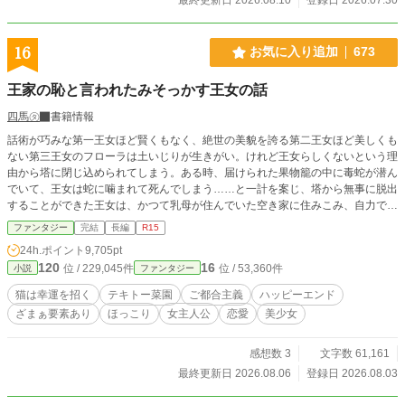
16
お気に入り追加
673
王家の恥と言われたみそっかす王女の話
四馬㋟
書籍情報
話術が巧みな第一王女ほど賢くもなく、絶世の美貌を誇る第二王女ほど美しくも
ない第三王女のフローラは土いじりが生きがい。けれど王女らしくないという理
由から塔に閉じ込められてしまう。ある時、届けられた果物籠の中に毒蛇が潜ん
でいて、王女は蛇に噛まれて死んでしまう……と一計を案じ、塔から無事に脱出
することができた王女は、かつて乳母が住んでいた空き家に住みこみ、自力で生
きていくことを決意。必要なだけ野菜を作り、ついでに観賞用のお花を育てる。
ファンタジー
完結
長編
R15
土いじりに没頭していると、気づけば庭一面にお花畑ができていて…… 「お花
24h.ポイント
9,705pt
を売ったら、お金になるかしら」 おまけに王女の育てる植物には特別な力が宿
120
16
位 / 229,045件
位 / 53,360件
小説
ファンタジー
っていて、害獣や魔物を寄せ付けない聖域を生み出していた。ただ好きなことを
していただけなのに、人々に感謝され、愛され、やがて聖女としてあがめられる
猫は幸運を招く
テキトー菜園
ご都合主義
ハッピーエンド
ようになる、みそっかす王女の話。
ざまぁ要素あり
ほっこり
女主人公
恋愛
美少女
感想数 3
文字数 61,161
最終更新日 2026.08.06
登録日 2026.08.03