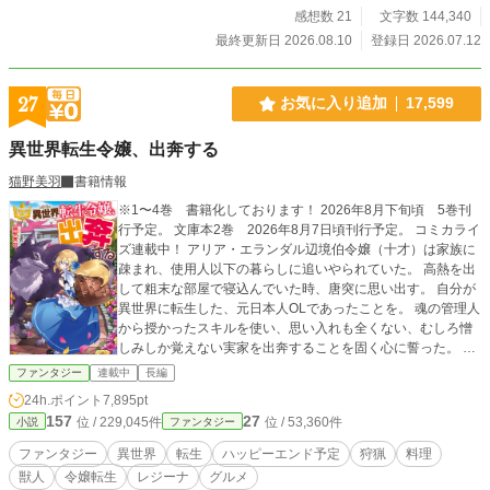
感想数 21
文字数 144,340
最終更新日 2026.08.10
登録日 2026.07.12
27
お気に入り追加
17,599
異世界転生令嬢、出奔する
猫野美羽
書籍情報
※1〜4巻 書籍化しております！ 2026年8月下旬頃 5巻刊
行予定。 文庫本2巻 2026年8月7日頃刊行予定。 コミカライ
ズ連載中！ アリア・エランダル辺境伯令嬢（十才）は家族に
疎まれ、使用人以下の暮らしに追いやられていた。 高熱を出
して粗末な部屋で寝込んでいた時、唐突に思い出す。 自分が
異世界に転生した、元日本人OLであったことを。 魂の管理人
から授かったスキルを使い、思い入れも全くない、むしろ憎
しみしか覚えない実家を出奔することを固く心に誓った。 こ
の最強の『無限収納EX』スキルを使って、元々は私のものだ
ファンタジー
連載中
長編
った財産を根こそぎ奪ってやる！ 外見だけは可憐な少女は逞
24h.ポイント
7,895pt
しく異世界をサバイバルする。
157
27
位 / 229,045件
位 / 53,360件
小説
ファンタジー
ファンタジー
異世界
転生
ハッピーエンド予定
狩猟
料理
獣人
令嬢転生
レジーナ
グルメ