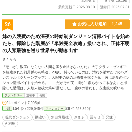
感想数 3
文字数 26,198
最終更新日 2026.08.10
登録日 2026.07.31
26
お気に入り追加
1,245
妹の入院費のため深夜の時給制ダンジョン清掃バイトを始め
たら、掃除した階層が「単独完全攻略」扱いされ、正体不明
の人類最強を巡り世界中が動き出す
さくらろ
「悪いが、数字にならない人間を雇う余裕はないんだ」 大手クラン・ゼノギア
を解雇された雑用係の灰崎湊、23歳。 持っているのは、汚れを消すだけのハズ
レスキル【クリーンアップ】。入院中の妹の治療費を稼ぐため、湊は深夜のダン
ジョン清掃バイトを始める。 ——だがその夜、湊が「散らかってるなあ」と掃
除した階層は、人類未踏破の第47層だった。 魔物の群れも、災害級の呪いも、
残留魔素も。湊にとってはぜんぶ、ただの「汚れ」。 翌朝、ダンジョン協会は
ファンタジー
連載中
長編
観測史上初の【単独完全攻略】を検知。正体不明の攻略者《ファントム》の存在
24h.ポイント
7,995pt
に、世界中の探索者が、国家が、人類最強が動き出す。 「時給、ちょっと上が
154
26
位 / 229,045件
位 / 53,360件
小説
ファンタジー
らないかな。妹に、いちご買ってやりたいんだよな」 本人だけが、何も知らな
い。 一方その頃、湊を切り捨てた古巣のクランでは、原因不明の事故が相次い
現代ダンジョン
勘違い
無自覚最強
ざまぁ
曇らせ
兄妹
でいて——。 これは、世界で一番静かな最強が、世界を綺麗にしていく物語。
AI利用