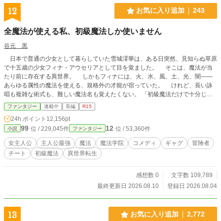
す。 よろしくお願いいたします。
12
お気に入り追加
243
全魔法が使える私、初級魔法しか使いません
谷元 黒
日本で普通の少女として暮らしていた雪城澪華は、ある日突然、見知らぬ草原
で十五歳の少女フィナ・アウセリアとして目を覚ました。 そこは、魔法が当
たり前に存在する異世界。 しかもフィナには、火、水、風、土、光、闇――
あらゆる属性の魔法を使える、規格外の才能が宿っていた。 けれど、長い詠
唱も複雑な術式も、難しい魔法名も覚えたくない。 「初級魔法だけで十分じゃ
ない？」 そう考えたフィナが放つのは、どこにでもあるはずの初級魔法。
ファンタジー
連載中
長編
R15
ほんの少しの火球は、複数の標的を追尾して同時に撃ち抜く。 小さな土壁
24h.ポイント
12,156pt
は、迷宮主の大規模魔法を完全に遮断する。 ただの水魔法は、巨大な魔物を
99
12
位 / 229,045件
位 / 53,360件
小説
ファンタジー
地面へ押さえつけるほど重くなる。 本人は普通に使っているつもりなのに、
そのすべてが世界の魔法理論から外れていた。 「それのどこが初級魔法なの
女主人公
主人公最強
魔法
魔法学院
コメディ
ギャグ
冒険者
よ！」 理論派の少年レオン、眠たげな静寂魔法使いネム、自称一番弟子のリ
チート
初級魔法
異世界転生
リカ、負けず嫌いな黒級主席エルナ。 仲間たちにツッコまれ、呆れられ、時
には崇拝されながら、フィナは魔法学院で新しい生活を始めていく。 しか
し、彼女の魔法へ反応する古代施設、黒い紋章を持つ謎の侵入者、そして告げら
感想数 0
文字数 109,789
れた「原初魔法」という言葉。 フィナの力は、ただ全属性を使えるだけの才
最終更新日 2026.08.10
登録日 2026.08.04
能ではなかった。 最強なのに天然。 規格外なのに無自覚。 世界最強級の
少女が、初級魔法だけで魔法学院の常識も、強大な魔物も、古代から続く謎も吹
き飛ばしていく。 爽快バトルと仲間たちの掛け合いで描く、最強女性主人公
13
お気に入り追加
2,772
の異世界魔法学院ファンタジー。