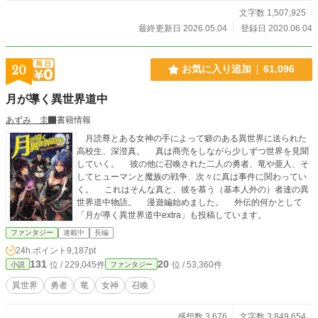
に取っていただければ幸いです。 書籍１～９巻発売中。
文字数 1,507,925
１～８巻は万冬しま先生が、９巻以降は木々ゆうき先生が
最終更新日 2026.05.04
登録日 2020.06.04
イラストを担当してくださっております。 現在別原稿を
作業中のため、更新が停止しております。 しばらくしたら
また再開しますので、少々お待ちを…… コミカライズの連
20
お気に入り追加
61,096
載は毎月第二水曜に更新となります。 漫画は村松麻由先生
が担当してくださいます。 ※基本予約投稿が多いです。
月が導く異世界道中
たまに失敗してトチ狂ったことになっています。 原稿作業
中は、不規則になったり更新が遅れる可能性があります。
あずみ 圭
書籍情報
現在原稿作業と、私生活のいろいろで感想にはお返事してお
月読尊とある女神の手によって癖のある異世界に送られた
りません。
高校生、深澄真。 真は商売をしながら少しずつ世界を見聞
していく。 彼の他に召喚された二人の勇者、竜や亜人、そ
してヒューマンと魔族の戦争、次々に真は事件に関わってい
く。 これはそんな真と、彼を慕う（基本人外の）者達の異
世界道中物語。 漫遊編始めました。 外伝的何かとして
「月が導く異世界道中extra」も投稿しています。
ファンタジー
連載中
長編
24h.ポイント
9,187pt
131
20
位 / 229,045件
位 / 53,360件
小説
ファンタジー
異世界
勇者
竜
女神
召喚
感想数 3,676
文字数 3,849,654