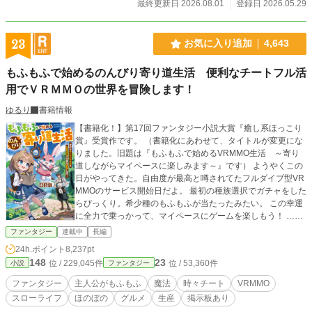
最終更新日 2026.08.01
登録日 2026.05.29
23
お気に入り追加
4,643
もふもふで始めるのんびり寄り道生活 便利なチートフル活
用でＶＲＭＭＯの世界を冒険します！
ゆるり
書籍情報
【書籍化！】第17回ファンタジー小説大賞『癒し系ほっこり
賞』受賞作です。 （書籍化にあわせて、タイトルが変更にな
りました。旧題は『もふもふで始めるVRMMO生活 ～寄り
道しながらマイペースに楽しみます～』です） ようやくこの
日がやってきた。自由度が最高と噂されてたフルダイブ型VR
MMOのサービス開始日だよ。 最初の種族選択でガチャをした
らびっくり。希少種のもふもふが当たったみたい。 この幸運
に全力で乗っかって、マイペースにゲームを楽しもう！ ……
もぐもぐ。この世界、ご飯美味しすぎでは？ ＊＊＊ ゲーム生
ファンタジー
連載中
長編
活をのんびり楽しむ話。 バトルもありますが、基本はスロー
24h.ポイント
8,237pt
ライフ。 主人公は羽のあるうさぎになって、愛嬌を振りまき
148
23
位 / 229,045件
位 / 53,360件
小説
ファンタジー
ながら、あっちへこっちへフラフラと、異世界のようなゲー
ム世界を満喫します。 カクヨム様でも公開しております。
ファンタジー
主人公がもふもふ
魔法
時々チート
VRMMO
スローライフ
ほのぼの
グルメ
生産
掲示板あり