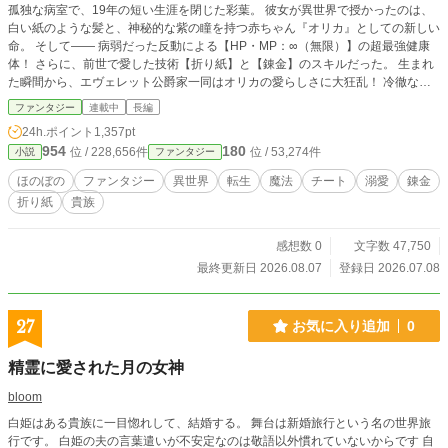
孤独な病室で、19年の短い生涯を閉じた彩葉。 彼女が異世界で授かったのは、
白い紙のような髪と、神秘的な紫の瞳を持つ赤ちゃん『オリカ』としての新しい
命。 そして―― 病弱だった反動による【HP・MP：∞（無限）】の超最強健康
体！ さらに、前世で愛した技術【折り紙】と【錬金】のスキルだった。 生まれ
た瞬間から、エヴェレット公爵家一同はオリカの愛らしさに大狂乱！ 冷徹な宰
相の父親も、気品あふれる母親も、文武両道の天才お兄様も、全員が理性を吹き
ファンタジー
連載中
長編
飛ばしてオリカを全力溺愛中。 「我が家に天使が舞い降りた……！」（全員一
24h.ポイント
1,357pt
致） 規格外の能力を持つ赤ちゃん令嬢が、可愛い折り紙を折りながら、最強の
954
180
位 / 228,656件
位 / 53,274件
小説
ファンタジー
家族にノンストップで甘やかされる極上ハッピーライフ、ここからスタート！
ほのぼの
ファンタジー
異世界
転生
魔法
チート
溺愛
錬金
折り紙
貴族
感想数 0
文字数 47,750
最終更新日 2026.08.07
登録日 2026.07.08
27
お気に入り追加
0
精霊に愛された月の女神
bloom
白姫はある貴族に一目惚れして、結婚する。 舞台は新婚旅行という名の世界旅
行です。 白姫の夫の言葉遣いが不安定なのは敬語以外慣れていないからです 自