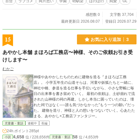
百合
ラブコメ
両片思い
学園
幼馴染
ほのぼの
純愛
GL
んじゃうから、一生面倒を見てね」と奈緒に甘え、彼女の隣
を一番安心できる巣穴にしている。近すぎる二人の関係は、
感想数 0
文字数 37,704
幼なじみのままなのか。それとも、とっくに別の名前へ変わ
っているのか。 そんなある日、陽菜多は学校の空き教室に巣
最終更新日 2026.08.07
登録日 2026.07.29
穴を作ってしまう。勝手な教室利用から始まった巣作りは、
自認がカニの陽気な少女、ハムスターのように臆病な後輩、
善意で突っ走る教師まで巻き込み、なぜか「生物進化研究
15
お気に入り追加
3
会」という怪しい同好会へ発展していく。 真顔で繰り出され
るうさぎ理論。カニこそ進化の究極形態だと訴える友人。
あやかし本舗 まほろば工務店〜神様、そのご依頼お引き受
次々と増える巣穴に、常識人のはずなのに誰より深く巻き込
けします〜
まれていく奈緒。 けれど、最初は陽菜多ひとりが逃げ込むた
めに作った巣穴も、いつしか誰かが安心して休める居場所に
むかご
なっていく。陽菜多を守っているつもりだった奈緒もまた、
彼女に支えられていたことに気づき始める。 誰にだって、疲
神様やあやかしたちのために建物を造る『まほろば工務
れたときに帰れる巣穴が必要だ。 これは、自認がうさぎの少
店』。 小学五年生の山道そらは、河童や妖狐たちと一緒に、
女と、その飼育係を否定しきれない幼なじみが、笑って、寄
神社や橋、参道を造る仕事を手伝いながら、小さな野帳に毎
り添って、互いの帰る場所になっていくまでの百合ラブコ
日の出来事を書き留めていく。 最初の依頼は、土砂崩れで流
メ。 ※この小説はカクヨムと小説家になろうにも掲載中で
された山神様の祠の再建。しかし本当に困っていたのは、壊
す。
れた祠ではなく──誰も気づかなかった”もう一つの願い”だっ
た。 建物を造り、神様と人の想いをつないでいく。心あたた
まる、あやかし×工務店ファンタジー。
児童書・童話
連載中
長編
24h.ポイント
285pt
4,658
58
位 / 228,656件
位 / 4,653件
小説
児童書・童話