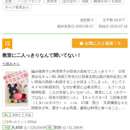
恋愛
ハッピーエンド
異世界
ほのぼの
溺愛
離婚をめぐる攻防
シリーズ作として『空読み姫の結婚』がありますが、主人公が違いますので読ん
ギャグ要素あり
でいなくても問題ありません。さらっと見ていただけたら嬉しいです。『空読み
姫の結婚』の主人公は名前だけ出てきます。 7/16 ※あらすじが読みにくかっ
たので書き直しました、すみません。
感想数 0
文字数 83,677
最終更新日 2026.08.07
登録日 2026.07.16
12
お気に入り追加
0
教室に二人っきりなんて聞いてない！
七都あきら
編み物男子と料理男子が田舎の高校で二人っきり？！ 日常
系ゆるキュンBL 高校三年生の三田春太郎は親の海外赴任に伴
い田舎の高校へ転校することが決まってしまった。そしてド
キドキの転校初日。なぜか教室には春太郎と……もう一人は
鳴神秋彦。二人の生徒しかいなかった。 教室に二人（ホラー
ではない。田舎の現実だった） 【キャラクター】 三田春太郎
（ミタハルタロウ） ＝ ハル 17歳 受け 天真爛漫なエセ
関西弁少年。愛すべきお馬鹿。趣味は料理と食べること。ド
田舎の祖母の家で暮らすことになった田舎暮らし初心者。 田
BL
連載中
長編
舎でもリア充な暮らしを目指し家庭科部を作る。クラスメイ
24h.ポイント
285pt
トの鳴神くんに子犬みたいに懐いている。 鳴神秋彦 (ナルカ
4,658
939
位 / 228,656件
位 / 31,396件
小説
BL
ミアキヒコ) ＝ 鳴神くん 17歳 攻め 春太郎のクラスメ