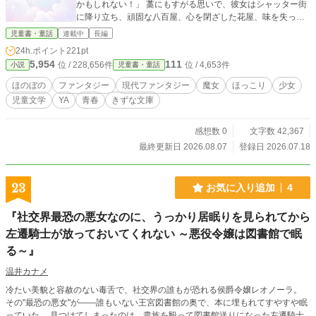
かもしれない！」 藁にもすがる思いで、彼女はシャッター街
に降り立ち、頑固な八百屋、心を閉ざした花屋、味を失った
惣菜屋。 人々の抱える痛みに、リラは不器用ながらもひたむ
児童書・童話
連載中
長編
きに向き合っていく。 彼女の温かい心とほんの少しの魔法
24h.ポイント
221pt
は、やがて人々の頑なな心を溶かし始め、一つの店からまた
5,954
111
位 / 228,656件
位 / 4,653件
小説
児童書・童話
一つの店へと、小さな奇跡を繋ぐ。 それはまるで、見えない
風が幸せの種を運ぶように。 落ちこぼれの魔女は、本当の魔
ほのぼの
ファンタジー
現代ファンタジー
魔女
ほっこり
少女
法の意味を見つけ、卒業できるのか。 失われゆく商店街の運
児童文学
YA
青春
きずな文庫
命はどうなるのか。 人と人との繋がりが奇跡を紡ぐ、心温ま
る再生の物語。
感想数 0
文字数 42,367
最終更新日 2026.08.07
登録日 2026.07.18
23
お気に入り追加
4
『社交界最恐の悪女なのに、うっかり居眠りを見られてから
左遷騎士が放っておいてくれない ～悪役令嬢は図書館で眠
る～』
温井カナメ
冷たい美貌と容赦のない毒舌で、社交界の誰もが恐れる侯爵令嬢レオノーラ。
その"最恐の悪女"が――誰もいない王宮図書館の奥で、本に埋もれてすやすや眠
っていた。 見つけてしまったのは、貴族を殴って図書館送りになった左遷騎士