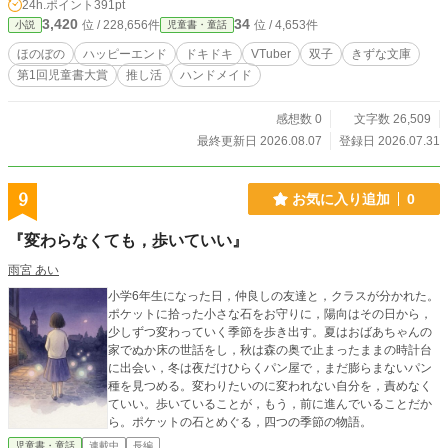
24h.ポイント
391pt
服、それから小物を手作りすること。 ある日、部屋いっぱい
3,420
34
位 / 228,656件
位 / 4,653件
小説
児童書・童話
に飾られた手作りの推しぬいを見た双子は、その完成度の高
さにびっくり！ 「……ここまで、結衣那ちゃんの推し愛、感
ほのぼの
ハッピーエンド
ドキドキ
VTuber
双子
きずな文庫
じちゃったら、もう隠せないな」 「学校では絶対ヒミツにし
第1回児童書大賞
推し活
ハンドメイド
ておけよ？」 こうして私は、推しの秘密を守ることに。 新衣
装づくりを手伝ったり、配信のアイデアを考えたり、ときに
は正体がバレそうなピンチを乗り越えたり……。 海辺の小さ
感想数 0
文字数 26,509
な町で始まる、推しとひみつのご近所ライフ。 推しとの距離
最終更新日 2026.08.07
登録日 2026.07.31
は、画面の向こうから、おとなりへ――！
9
お気に入り追加
0
『変わらなくても，歩いていい』
雨宮 あい
小学6年生になった日，仲良しの友達と，クラスが分かれた。
ポケットに拾った小さな石をお守りに，陽向はその日から，
少しずつ変わっていく季節を歩き出す。夏はおばあちゃんの
家でぬか床の世話をし，秋は森の奥で止まったままの時計台
に出会い，冬は夜だけひらくパン屋で，まだ膨らまないパン
種を見つめる。変わりたいのに変われない自分を，責めなく
ていい。歩いていることが，もう，前に進んでいることだか
ら。ポケットの石とめぐる，四つの季節の物語。
児童書・童話
連載中
長編