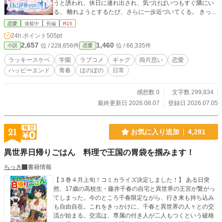
うと誘われ、休日に連れ出され、気づけばいつもすぐ隣にい
る。 離れようとするたび、さらに一歩近づいてくる。 きっか
けは、助けたつもりもなかった一言。 明るくて、可愛くて、
恋愛
連載中
長編
R15
誰にでも好かれる人気者のリサ。 でも勉強はだいぶ苦手で、
24h.ポイント
505pt
意外とポンコツ。 マサキに近づきすぎて、あとから少し照れ
2,657
1,460
位 / 228,656件
位 / 66,335件
小説
恋愛
ている。
ラッキースケベ
学園
ラブコメ
ギャグ
両片思い
恋愛
ハッピーエンド
青春
ほのぼの
日常
感想数 0
文字数 299,834
最終更新日 2026.08.07
登録日 2026.07.05
21
お気に入り追加
4,281
異世界日帰りごはん 料理で王国の胃袋を掴みます！
ちっき
書籍情報
【３巻４月上旬！コミカライズ決定しました！】 ある日突
然、17歳の高校生・藤井千春の自宅と異世界の王宮が繋がっ
てしまった。今のところ千春限定ながら、行き来も持ち込み
も自由自在。これをきっかけに、千春と異世界の人々との交
流が始まる。交流は、専属の付き人が二人もつくという破格