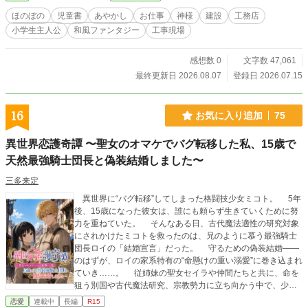
ほのぼの
児童書
あやかし
お仕事
神様
建設
工務店
小学生主人公
和風ファンタジー
工事現場
感想数 0
文字数 47,061
最終更新日 2026.08.07
登録日 2026.07.15
16
お気に入り追加
75
異世界恋護奇譚 〜聖女のオマケでバグ転移した私、15歳で
天然最強騎士団長と偽装結婚しました〜
三多来定
異世界に“バグ転移”してしまった格闘技少女ミコト。 5年
後、15歳になった彼女は、誰にも頼らず生きていくために努
力を重ねていた。 そんなある日、古代魔法適性の研究対象
にされかけたミコトを救ったのは、兄のように慕う最強騎士
団長ロイの「結婚宣言」だった。 守るための偽装結婚――
のはずが、ロイの家系特有の“命懸けの重い溺愛”に巻き込まれ
ていき……。 従姉妹の聖女セイラや仲間たちと共に、命を
狙う別国や古代魔法研究、宗教勢力に立ち向かう中で、少し
ずつ育っていく関係と絆。 最強騎士団長（ポンコツ）×格
恋愛
連載中
長編
R15