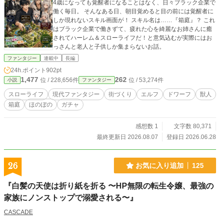
4歳になっても覚醒者になることはなく、日々ブラック企業で
働く毎日。 そんなある日、朝目覚めると目の前には覚醒者に
しか現れないスキル画面が！ スキル名は……『箱庭』？ これ
はブラック企業で働きずて、疲れた心を綺麗なお姉さんに癒
されてハーレム＆スローライフだ！と意気込むが実際にはお
っさんと老人と子供しか集まらないお話。
ファンタジー
連載中
長編
24h.ポイント
902pt
1,477
262
位 / 228,656件
位 / 53,274件
小説
ファンタジー
スローライフ
現代ファンタジー
街づくり
エルフ
ドワーフ
獣人
箱庭
ほのぼの
ガチャ
感想数 1
文字数 80,371
最終更新日 2026.08.07
登録日 2026.06.28
26
お気に入り追加
125
『白髪の天使は折り紙を折る 〜HP無限の転生令嬢、最強の
家族にノンストップで溺愛される〜』
CASCADE