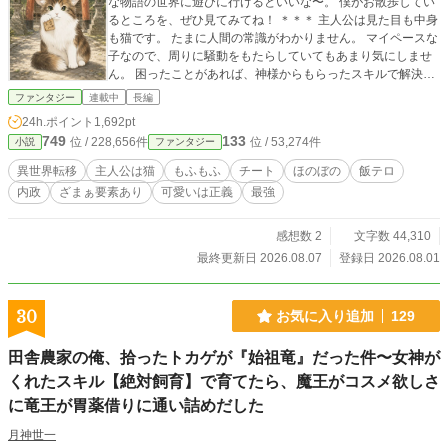
な物語の世界に遊びに行けるといいな〜。 僕がお散歩してい
るところを、ぜひ見てみてね！ ＊＊＊ 主人公は見た目も中身
も猫です。 たまに人間の常識がわかりません。 マイペースな
子なので、周りに騒動をもたらしていてもあまり気にしませ
ん。 困ったことがあれば、神様からもらったスキルで解決さ
せればいいやー、の精神です。 持ち前の愛嬌で、どの世界で
ファンタジー
連載中
長編
も可愛がられる……はず！ カクヨム様にて先行公開しており
24h.ポイント
1,692pt
ます。
749
133
位 / 228,656件
位 / 53,274件
小説
ファンタジー
異世界転移
主人公は猫
もふもふ
チート
ほのぼの
飯テロ
内政
ざまぁ要素あり
可愛いは正義
最強
感想数 2
文字数 44,310
最終更新日 2026.08.07
登録日 2026.08.01
30
お気に入り追加
129
田舎農家の俺、拾ったトカゲが『始祖竜』だった件〜女神が
くれたスキル【絶対飼育】で育てたら、魔王がコスメ欲しさ
に竜王が胃薬借りに通い詰めだした
月神世一