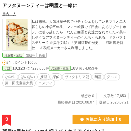
アフタヌーンティーは幽霊と一緒に
勇内一人
私は志帆。人気洋菓子店でパティシエをしているママと二人
暮らしの小学五年生。ママの転職でド田舎にあるリゾートホ
テルに引っ越したら、なんと幽霊と友達になれましたw 美味
しそうなアフタヌーンティーのうんちくもある、ドタバタミ
ステリー!? ※参考文献：「英国紅茶の歴史」 河出書房新
社 ※表紙メーカーさん利用しました。
児童書・童話
連載中
長編
24h.ポイント
106pt
10,123
189
位 / 228,656件
位 / 4,653件
小説
児童書・童話
小学生
ほのぼの
推理
探偵
ヴィクトリア朝
幽霊
グルメ
第一回児童書大賞
コメディ
感想数 0
文字数 17,653
最終更新日 2026.08.07
登録日 2026.07.21
2
お気に入り追加
0