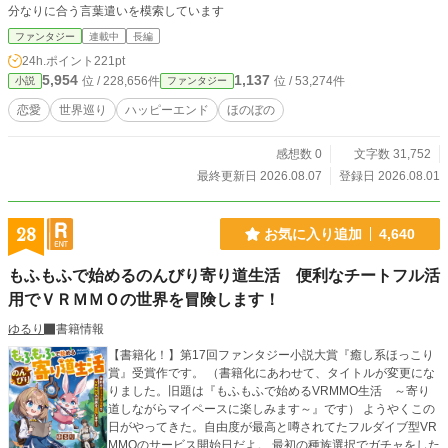
分なりに合う言葉遣いを模索しています
ファンタジー
連載中
長編
24h.ポイント
221pt
5,954
1,137
位 / 228,656件
位 / 53,274件
小説
ファンタジー
恋愛
世界巡り
ハッピーエンド
ほのぼの
感想数 0
文字数 31,752
最終更新日 2026.08.07
登録日 2026.08.01
28
お気に入り追加
4,640
もふもふで始めるのんびり寄り道生活 便利なチートフル活
用でＶＲＭＭＯの世界を冒険します！
ゆるり
書籍情報
【書籍化！】第17回ファンタジー小説大賞『癒し系ほっこり
賞』受賞作です。 （書籍化にあわせて、タイトルが変更にな
りました。旧題は『もふもふで始めるVRMMO生活 ～寄り
道しながらマイペースに楽しみます～』です） ようやくこの
日がやってきた。自由度が最高と噂されてたフルダイブ型VR
MMOのサービス開始日だよ。 最初の種族選択でガチャをした