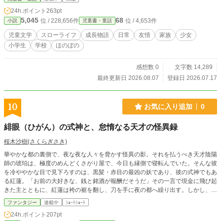
24h.ポイント
263pt
5,045
68
位 / 228,656件
位 / 4,653件
小説
児童書・童話
児童文学
スローライフ
成長物語
日常
友情
家族
少女
小学生
学校
ほのぼの
感想数 0
文字数 14,289
最終更新日 2026.08.07
登録日 2026.07.17
10
お気に入り追加
0
緋眼（ひがん）の式神と、怠惰なる天才の怪異録
桜木沙樹(さくらぎさき)
華やかな都の裏側で、夜な夜な人々を脅かす怪異の影。それを払うべき天才陰陽
師の琥珀は、極度のめんどくさがり屋で、今日も縁側で寝転んでいた。そんな彼
を冷ややかな目で見下ろすのは、黒髪・赤目の最凶の妖であり、彼の式神でもあ
る紅蓮。「お前の大好きな、銭と銘酒が報酬だそうだ」その一言で現金に飛び起
きた主とともに、紅蓮は袴の裾を翻し、刀を手に夜の都へ繰り出す。しかし、た
だの「都の怪異事件」だと思われた影食い退治の裏には、都を揺るがす巨大な呪
ファンタジー
連載中
ｼｮｰﾄｼｮｰﾄ
詛の陰謀が隠されていた――。やる気ゼロの天才と、最強のひねくれ妖コンビが
24h.ポイント
207pt
織りなす、爽快和風ファンタジー活劇！