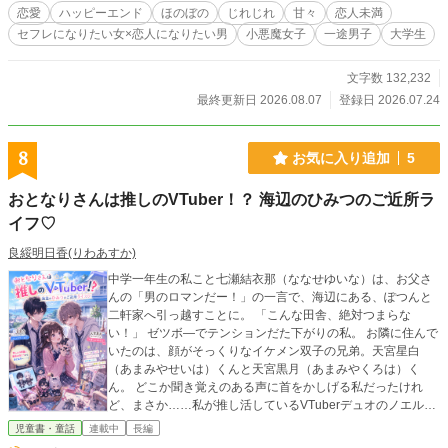
なくて付き合えば？」 「それは嫌」 セフレが欲しい自由奔放な女子と、恋人に
恋愛
ハッピーエンド
ほのぼの
じれじれ
甘々
恋人未満
なりたい真面目で一途な男。 身体から始めたい梨乃と、身体だけでは終わりた
セフレになりたい女×恋人になりたい男
小悪魔女子
一途男子
大学生
くない遼介の、噛み合わないのに離れられない恋愛攻防戦。
文字数 132,232
最終更新日 2026.08.07
登録日 2026.07.24
8
お気に入り追加
5
おとなりさんは推しのVTuber！？ 海辺のひみつのご近所ラ
イフ♡
良綏明日香(りわあすか)
中学一年生の私こと七瀬結衣那（ななせゆいな）は、お父さ
んの「男のロマンだー！」の一言で、海辺にある、ぽつんと
二軒家へ引っ越すことに。 「こんな田舎、絶対つまらな
い！」 ゼツボ―でテンションだた下がりの私。 お隣に住んで
いたのは、顔がそっくりなイケメン双子の兄弟。天宮星白
（あまみやせいは）くんと天宮黒月（あまみやくろは）く
ん。 どこか聞き覚えのある声に首をかしげる私だったけれ
ど、まさか……私が推し活しているVTuberデュオのノエルと
ネロ本人たちだったなんて！？ 私の趣味は、ハンドメイド。
児童書・童話
連載中
長編
大好きなVTuberデュオ「ノエル＆ネロ」の推しぬいやぬい