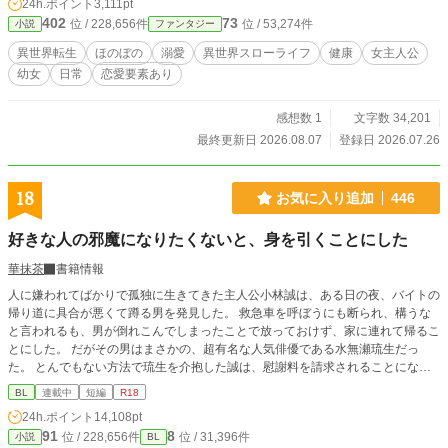
24h.ポイント
3,111pt
ら異世界でのんびり暮らしていくスローライフファンタジー。 肩の力を抜い
402
73
位 / 228,656件
位 / 53,274件
小説
ファンタジー
て、気軽に読める作品を目指していますので、「少し疲れたな」と感じた時の息
抜きとして楽しんでいただけたら嬉しいです。徐々に恋愛要素も入ってくる予定
異世界転生
ほのぼの
溺愛
異世界スローライフ
健康
女主人公
ですのでお楽しみに！ ＊8/1 ファンタジー 13位ランクインありがとうございま
幼女
日常
恋愛要素あり
す！
感想数 1
文字数 34,201
最終更新日 2026.08.07
登録日 2026.07.26
18
お気に入り追加
446
好きな人の邪魔になりたくないと、身を引くことにした
華抹茶
書籍情報
人に嫌われてばかりで孤独に生きてきた主人公小林誠は、ある日の夜、バイトの
帰り道に具合が悪くて蹲る男を発見した。 救急車を呼ぼうにも断られ、構うな
と言われるも、男が倒れこんでしまったことで放っておけず、家に連れて帰るこ
とにした。 だがその男はまさかの、超有名な人気俳優である水無瀬琉生だっ
た。 とんでもない方法で琉生を介抱した誠は、慰謝料を請求されることになる
のではと怯えてしまう。 案の定、琉生のマネージャーが家にくることになり、
BL
連載中
短編
R18
「他言無用」の契約書を交わすことになる。だが逆に琉生を助けてくれたことに
24h.ポイント
14,108pt
感謝され、お咎めは一切なかった。 もう会うこともないと思っていたが、琉生
91
8
位 / 228,656件
位 / 31,396件
小説
BL
はまた誠の家を訪ねてきた。その時の琉生は以前と同じで具合が悪く、またあの