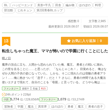
イト。黒髪美形の優等生。家は神社で春太郎のご近所さん。
BL
ハッピーエンド
美形×平凡
田舎
編み物
ほのぼの
料理
周りから慕われている人気者。ちょっと心配性なお兄ちゃん
部活動
じれキュン
第2回青春BLカップ
タイプ。都会から転校してくる春太郎と仲良くなりたくて方
言を無理やり直した。見た目と違いノリがいい面白男。趣味
は編み物。
感想数 0
文字数 2,985
最終更新日 2026.08.07
登録日 2026.08.07
13
お気に入り追加
0
転生しちゃった魔王、ママが怖いので学園に行くことにした
晴ノ日
魔界の頂点に立ち、人間から恐れられていた俺、魔王。 勇者との戦いに敗れ、
この世を去ることに……と思ったが、 「なんじゃこれ！」 目覚めると、俺はな
ぜか人間の子供の姿になっていた。 しかも、そこに現れたのは宿敵の勇者アラ
ン！……俺に抱きついて「息子！」だと！？ さらに、勇者の仲間である大魔法
使いエナまで現れて、自分のことを「母親」と言っている。 どうやら俺は……
宿敵・勇者の息子に転生してしまったらしい。 最強魔王が、よりによって勇者
ファンタジー
連載中
長編
R15
の家族の一員に？ 嘘だ！嘘だ！嘘だ！嘘だ！嘘だ！
24h.ポイント
228pt
5,774
1,079
位 / 228,656件
位 / 53,274件
小説
ファンタジー
冒険者
学園
魔法
異世界
ほのぼの
勇者
魔王
勇者の息子