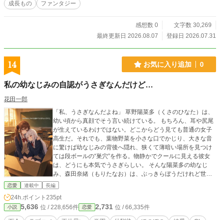
成長もの
ファンタジー
感想数 0
文字数 30,269
最終更新日 2026.08.07
登録日 2026.07.31
14
お気に入り追加
0
私の幼なじみの自認がうさぎなんだけど…
花田一郎
「私、うさぎなんだよね」 草野陽菜多（くさのひなた）は、
幼い頃から真顔でそう言い続けている。 もちろん、耳や尻尾
が生えているわけではない。どこからどう見ても普通の女子
高生だ。それでも、葉物野菜を小さな口でかじり、大きな音
に驚けば幼なじみの背後へ隠れ、狭くて薄暗い場所を見つけ
ては段ボールの“巣穴”を作る。物静かでクールに見える彼女
は、どうにも本気でうさぎらしい。 そんな陽菜多の幼なじ
み、森田奈緒（もりたなお）は、ぶっきらぼうだけれど世話
焼きな少女。毎朝起こしに行き、お弁当を用意し、人見知り
恋愛
連載中
長編
の彼女に代わって会話をつなぐ。周囲から「飼育係」と呼ば
24h.ポイント
235pt
れるたびに否定するものの、陽菜多を放っておけないのには
5,636
2,731
位 / 228,656件
位 / 66,335件
小説
恋愛
理由があった。 奈緒にとって陽菜多は、ずっと忘れられない
初恋の相手なのだ。 一方の陽菜多も、「うさぎは寂しいと死