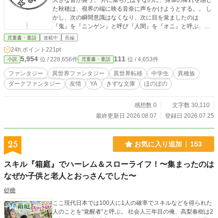
大きな雷が襲う。 外に落ちたはずなのに、身体の痺れを感じ
た秋穂は、視界の端に映る音奈に声をかけようとする。。 し
かし、次の瞬間意識はなくなり、次に目を覚ましたのは
『鬼』を『ニンゲン』と呼び『人間』を『オニ』と呼ぶ、不
思議な世界だった。 鬼の世界に召喚された秋穂は、元の世界
児童書・童話
連載中
長編
に戻るための手段を探そうとする。 そんな中、この世界に召
24h.ポイント
221pt
喚されたのは自分一人ではないかもしれないことを知り……
5,954
111
位 / 228,656件
位 / 4,653件
小説
児童書・童話
※※※
ファンタジー
異世界ファンタジー
異世界転移
中学生
異種族
ダークファンタジー
友情
YA
きずな文庫
ほのぼの
感想数 0
文字数 30,110
最終更新日 2026.08.07
登録日 2026.07.25
25
お気に入り追加
153
スキル『箱庭』でハーレム＆スローライフ！〜集まったのは
なぜか子供と老人とおっさんでした〜
砂糖
ここ現代日本では100人に1人の確率でスキルなどを得られた
人のことを“覚醒者”と呼ぶ。 社会人三年目の俺、高梨春樹は2