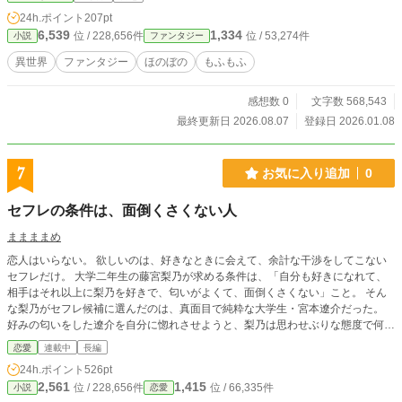
24h.ポイント
207pt
6,539
1,334
位 / 228,656件
位 / 53,274件
小説
ファンタジー
異世界
ファンタジー
ほのぼの
もふもふ
感想数 0
文字数 568,543
最終更新日 2026.08.07
登録日 2026.01.08
7
お気に入り追加
0
セフレの条件は、面倒くさくない人
ままままめ
恋人はいらない。 欲しいのは、好きなときに会えて、余計な干渉をしてこない
セフレだけ。 大学二年生の藤宮梨乃が求める条件は、「自分も好きになれて、
相手はそれ以上に梨乃を好きで、匂いがよくて、面倒くさくない」こと。 そん
な梨乃がセフレ候補に選んだのは、真面目で純粋な大学生・宮本遼介だった。
好みの匂いをした遼介を自分に惚れさせようと、梨乃は思わせぶりな態度で何度
も誘惑する。 ところが、少し鈍感で慎重な遼介を本気にさせようと仕掛けすぎ
恋愛
連載中
長編
た結果、好きにさせすぎてしまった。 嫉妬する。気にしすぎる。何かと口を出
24h.ポイント
526pt
す。 そして遼介は、セフレになることを拒み、梨乃と付き合いたいと言い始め
2,561
1,415
位 / 228,656件
位 / 66,335件
小説
恋愛
る。 「セフレの条件は、面倒くさくない人なんだけど」 「じゃあ、セフレじゃ