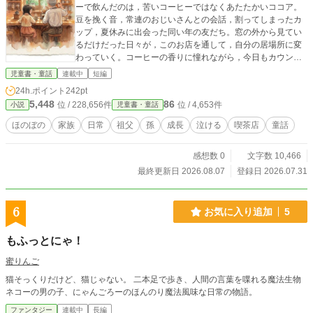
ーで飲んだのは，苦いコーヒーではなくあたたかいココア。
豆を挽く音，常連のおじいさんとの会話，割ってしまったカ
ップ，夏休みに出会った同い年の友だち。窓の外から見てい
るだけだった日々が，このお店を通して，自分の居場所に変
わっていく。コーヒーの香りに憧れながら，今日もカウンタ
ーでココアを飲む，わたしの一年間の記録。
児童書・童話
連載中
短編
24h.ポイント
242pt
5,448
86
位 / 228,656件
位 / 4,653件
小説
児童書・童話
ほのぼの
家族
日常
祖父
孫
成長
泣ける
喫茶店
童話
感想数 0
文字数 10,466
最終更新日 2026.08.07
登録日 2026.07.31
6
お気に入り追加
5
もふっとにゃ！
蜜りんご
猫そっくりだけど、猫じゃない。 二本足で歩き、人間の言葉を喋れる魔法生物
ネコーの男の子、にゃんごろーのほんのり魔法風味な日常の物語。
ファンタジー
連載中
長編