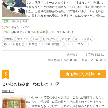
くと、偶然ベルナールと出くわす。 「すまないが、今日ここ
で俺を見たことは誰にも話さないでほしい」 彼の買い物かご
には、山盛りの刺繍糸や毛糸。『閃雷のベルナール』と呼ば
れ、畏れられる彼の姿は、微塵もそこにはなかった。 偶然ベ
ルナールの秘密を握ってしまったラシェル。秘密にすると約
恋愛
連載中
長編
束し、関係もそこで終わるかと思いきや、なぜか彼の方から
24h.ポイント
725pt
絡んできた挙句二人で会おうとお願いされて……？ ＊ ＊
1,870
1,040
位 / 228,656件
位 / 66,335件
小説
恋愛
＊ 他のサイトでも投稿しています。 基本的に1日2回（昼と
夜）更新予定です。
異世界
女主人公
日常
ほのぼの
じれじれ
ギャップ萌え
ゆっくり育む恋
両片思い
溺愛（終盤）
ハッピーエンド
感想数 0
文字数 35,641
最終更新日 2026.08.07
登録日 2026.08.03
5
お気に入り追加
0
じいじのおみせ・わたしのココア
雨宮 あい
じいじが一人で営む小さな珈琲店，こもれび珈琲店。わたし
はいつも，学校帰りに窓の外からその扉をのぞくだけだっ
た。雨宿りをきっかけに，はじめて足を踏み入れたカウンタ