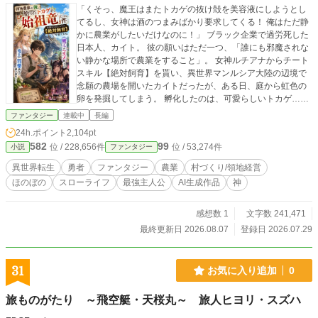
「くそっ、魔王はまたトカゲの抜け殻を美容液にしようとし
てるし、女神は酒のつまみばかり要求してくる！ 俺はただ静
かに農業がしたいだけなのに！」 ブラック企業で過労死した
日本人、カイト。 彼の願いはただ一つ、「誰にも邪魔されな
い静かな場所で農業をすること」。 女神ルチアナからチート
スキル【絶対飼育】を貰い、異世界マンルシア大陸の辺境で
念願の農場を開いたカイトだったが、ある日、庭から虹色の
卵を発掘してしまう。 孵化したのは、可愛らしいトカゲ……
ではなく、神話の時代に世界を滅亡させた『始祖竜』の幼体
ファンタジー
連載中
長編
だった！ しかし、カイトはスキル【絶対飼育】のおかげで、
24h.ポイント
2,104pt
その破壊神を「ポチ」と名付けたペットとして完璧に飼い慣
582
99
位 / 228,656件
位 / 53,274件
小説
ファンタジー
らしてしまう。 ポチのくしゃみ一発で、敵の軍勢は老衰で塵
に!? ポチの抜け殻は、魔王が喉から手が出るほど欲しがる究
異世界転生
勇者
ファンタジー
農業
村づくり/領地経営
極の美容成分に!? 世界を滅ぼすほどの力を持つポチと、その
ほのぼの
スローライフ
最強主人公
AI生成作品
神
魔素を浴びて育った規格外の農作物を求め、理知的で美人の
魔王、疲労困憊の竜王、いい加減な女神が次々にカイトの家
に押しかけてくる！ 「世界の管理者」すら手が出せない最強
感想数 1
文字数 241,471
の農場主、カイト。 これは、世界の運命と、美味しい野菜
最終更新日 2026.08.07
登録日 2026.07.29
と、ペットの散歩に追われる、史上最も騒がしいスローライ
フ物語である！ 本作品はAIを活用して制作しています。企
画・設定・世界観・登場人物・ストーリーは作者が考案し、
31
お気に入り追加
0
本文の文章生成にはAIを利用しています。掲載内容は作者が
確認・修正・監修しています。
旅ものがたり ～飛空艇・天桜丸～ 旅人ヒヨリ・スズハ