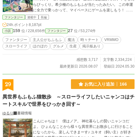
らびっくり。希少種のもふもふが当たったみたい。 この幸運
に全力で乗っかって、マイペースにゲームを楽しもう！ ……
もぐもぐ。この世界、ご飯美味しすぎでは？ ＊＊＊ ゲーム生
ファンタジー
連載中
長編
活をのんびり楽しむ話。 バトルもありますが、基本はスロー
24h.ポイント
8,187pt
ライフ。 主人公は羽のあるうさぎになって、愛嬌を振りまき
159
27
位 / 228,656件
位 / 53,274件
小説
ファンタジー
ながら、あっちへこっちへフラフラと、異世界のようなゲー
ム世界を満喫します。 カクヨム様でも公開しております。
ファンタジー
主人公がもふもふ
魔法
時々チート
VRMMO
スローライフ
ほのぼの
グルメ
生産
掲示板あり
感想数 3,717
文字数 2,334,224
最終更新日 2026.08.07
登録日 2024.05.30
29
お気に入り追加
166
異世界もふもふ猫散歩 ～スローライフしたいニャンコはチ
ートスキルで世界をひっかき回す～
ゆるり
書籍情報
こんにゃちは！ 僕はノア。 神社暮らしの賢いニャンコだ
よ。 ひょんなことから様々な異世界にお散歩しに行けること
になったから、楽しんできまーす♪ ユキオ（飼い主）が好き