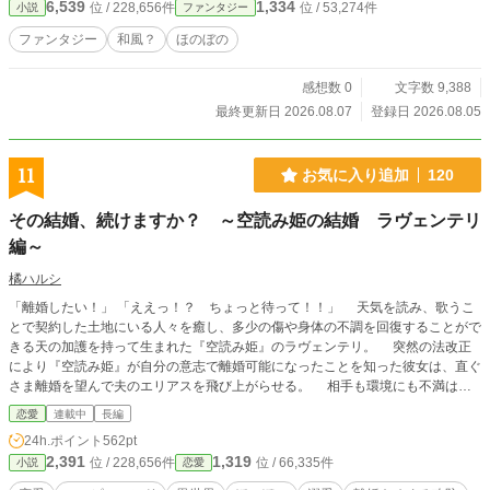
6,539
1,334
位 / 228,656件
位 / 53,274件
小説
ファンタジー
ファンタジー
和風？
ほのぼの
感想数 0
文字数 9,388
最終更新日 2026.08.07
登録日 2026.08.05
11
お気に入り追加
120
その結婚、続けますか？ ～空読み姫の結婚 ラヴェンテリ
編～
橘ハルシ
「離婚したい！」 「ええっ！？ ちょっと待って！！」 天気を読み、歌うこ
とで契約した土地にいる人々を癒し、多少の傷や身体の不調を回復することがで
きる天の加護を持って生まれた『空読み姫』のラヴェンテリ。 突然の法改正
により『空読み姫』が自分の意志で離婚可能になったことを知った彼女は、直ぐ
さま離婚を望んで夫のエリアスを飛び上がらせる。 相手も環境にも不満はな
いのだけど、とにかく離婚したいラヴェンテリと、いきなり謎の理由で離婚を突
恋愛
連載中
長編
きつけられ、動揺しながらも離婚へ突き進もうとする妻をうまく言いくるめ誘導
24h.ポイント
562pt
しながら離婚回避に努めるエリアス。 元気で真面目に猪突猛進な妻と、そん
2,391
1,319
位 / 228,656件
位 / 66,335件
小説
恋愛
な妻を愛するちょっと腹黒策謀家な夫が日々離婚に向けて攻防を繰り広げるお話
です。 全26話。本編完結まで書き終わっており、毎日1話投稿予定です。