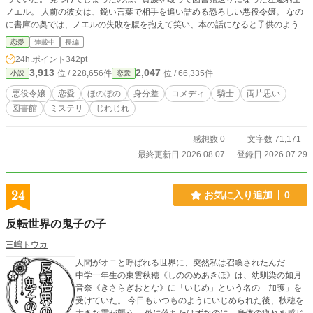
ノエル。 人前の彼女は、鋭い言葉で相手を追い詰める恐ろしい悪役令嬢。 なの
に書庫の奥では、ノエルの失敗を腹を抱えて笑い、本の話になると子供のように
目を輝かせる、ただの妙な女で。 空腹も忘れて本を読み続ける姿を放っておけ
恋愛
連載中
長編
ず、ノエルは自分の弁当をわけてやるようになる。 はじめは半分こだった昼食
24h.ポイント
342pt
も、いつしか最初から二人分に。 ▎ 「君にぴったりだと思ったけどね。体が丈
3,913
2,047
位 / 228,656件
位 / 66,335件
小説
恋愛
夫で、馬鹿正直に人助けばかりして、図書館なんかに左遷されちゃった人には」
▎ 「左遷言うなオラ」 人前では他人同士。 書庫の奥では遠慮のない軽口を交わ
悪役令嬢
恋愛
ほのぼの
身分差
コメディ
騎士
両片思い
す間柄。 ノエルが彼女の名を呼びたいと尋ねると、令嬢は何でもないことのよ
図書館
ミステリ
じれじれ
うに答えた。 ▎ 「それなら、ノラでいいよ」 ▎ 「ノラ？」 ▎ 「昔はそう呼ば
れてた」 悪名高いレオノーラと、書庫で無邪気に笑うノラ。 なぜ彼女は二つの
顔を使い分け、恐ろしい悪役令嬢であり続けるのか。 その素顔を知っているの
感想数 0
文字数 71,171
は、態度は荒いが世話焼きな左遷騎士、ただ一人。 王宮図書館の片隅から始ま
最終更新日 2026.08.07
登録日 2026.07.29
る、秘密と昼食と軽口の異世界恋愛。 じれじれ両片思いの、ハッピーエンドで
す。
24
お気に入り追加
0
反転世界の鬼子の子
三嶋トウカ
人間がオニと呼ばれる世界に、突然私は召喚されたんだ――
中学一年生の東雲秋穂《しののめあきほ》は、幼馴染の如月
音奈《きさらぎおとな》に「いじめ」という名の「加護」を
受けていた。 今日もいつものようにいじめられた後、秋穂を