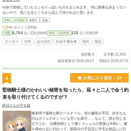
noteで投稿していたエッセイっぽいものをまとめます。 特に順番も決まってい
ないので、気になるところから読んで頂ければと思います。
ｴｯｾｲ・ﾉﾝﾌｨｸｼｮﾝ
連載中
長編
24h.ポイント
200pt
6,764
135
位 / 228,656件
位 / 8,860件
小説
ｴｯｾｲ・ﾉﾝﾌｨｸｼｮﾝ
エッセイ
日常
ほのぼの
社会不適合者
現代
実話
感想数 0
文字数 21,500
最終更新日 2026.08.07
登録日 2026.07.01
4
お気に入り追加
22
堅物騎士様のかわいい秘密を知ったら、延々と二人で会う約
束を取り付けてくるのですが？
終日ひもの干す紐
無表情で厳格な騎士ベルナール。彼の趣味が手芸、好きなも
のはカフェのオシャレな甘いお菓子……なんて、誰が信じる
だろうか。 治癒術師として働くラシェルの実家は羊飼い。腰
を痛めた父に代わって、馴染みの手芸店に羊毛を納品しに行