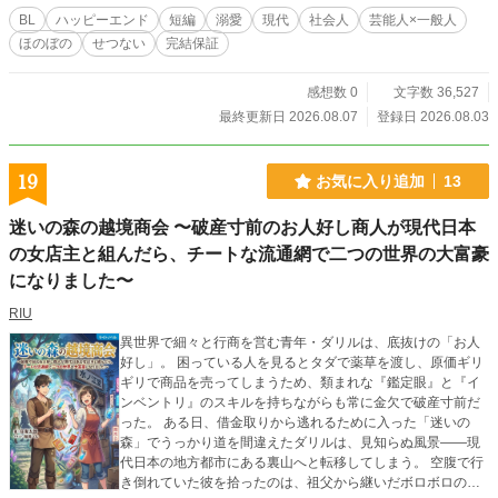
方法で助けてほしいと言ってきて―― 超人気俳優×孤独な一般人 ●全14話。最終
BL
ハッピーエンド
短編
溺愛
現代
社会人
芸能人×一般人
話まで執筆済み。 ●一日二話ずつ更新します。 ●Rシーンには※あり。 現代BLと
ほのぼの
せつない
完結保証
三人称の練習で書いた短いお話ですが、最後までお付き合いいただけると嬉しい
です。 よろしくおねがいいたします。
感想数 0
文字数 36,527
最終更新日 2026.08.07
登録日 2026.08.03
19
お気に入り追加
13
迷いの森の越境商会 〜破産寸前のお人好し商人が現代日本
の女店主と組んだら、チートな流通網で二つの世界の大富豪
になりました〜
RIU
異世界で細々と行商を営む青年・ダリルは、底抜けの「お人
好し」。 困っている人を見るとタダで薬草を渡し、原価ギリ
ギリで商品を売ってしまうため、類まれな『鑑定眼』と『イ
ンベントリ』のスキルを持ちながらも常に金欠で破産寸前だ
った。 ある日、借金取りから逃れるために入った「迷いの
森」でうっかり道を間違えたダリルは、見知らぬ風景――現
代日本の地方都市にある裏山へと転移してしまう。 空腹で行
き倒れていた彼を拾ったのは、祖父から継いだボロボロの古