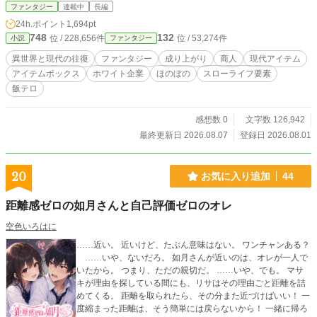
物店「水ノ江堂」を営む独身女性、水ノ江茜（28歳）だっ
ファンタジー
連載中
長編
た。 ダリルが恩返しにと渡した異世界の「低級ポーション」
24h.ポイント
1,694pt
は、茜の指の切り傷を一瞬で完治させ、日本では『奇跡の超
748
132
位 / 228,656件
位 / 53,274件
小説
ファンタジー
高級美容液』としてネットで即完売！ 逆に、茜から渡された
日本の「100均の工具」や「カップ麺」「胡椒」を異世界に
異世界と現代の往復
ファンタジー
成り上がり
商人
現代アイテム
持ち帰ると、金貨が飛び交う超絶お宝アイテムに大化けし
アイテムボックス
ホワイト企業
ほのぼの
スローライフ要素
て……！？ 「ア、アカネさん！ この『ひゃっきん』という神
飯テロ
殿の品、俺のインベントリに全部詰めてください！」 「ダリ
ル、次はホームセンターに行くわよ！ 異世界の金持ちからガ
ッツリ稼いできなさい！」 お人好しすぎて大成できなかった
感想数 0
文字数 126,942
青年は、現代日本のたくましい女店主とタッグを組み、二つ
最終更新日 2026.08.07
登録日 2026.08.01
の世界を行き来する最強の商会を設立する。 現代のアイテム
と知識で莫大な利益を生み出し、そのお金で奴隷市場から凄
腕のエルフや天才的な頭脳を持つ獣人の少女を「放っておけ
20
お気に入り追加
44
ないから」と救済。恩義を感じた亜人たちと共に、ダリルを
バカにしていた異世界の悪徳大商人たちを現代のチートアイ
距離感ゼロの如月さんと自己評価ゼロのオレ
テムで容赦なくボコボコにしていく！ お人好しが最後には笑
う！ 笑いあり、人情あり、異世界×現代日本の痛快・成り上
空色いろはに
がり商売ファンタジー、ここに堂々開店！
……近い。 近いけど、たぶん意味はない。 ワンチャンある？
……いや、ないだろ。 如月さんが近いのは、オレが一人で
いたから。 つまり、ただの親切だ。 ……いや、でも。 マサ
キが理由を探している間にも、リサはその理由ごと距離を詰
めてくる。 距離を取られたら、その分また近づけばいい！ 一
度縮まった距離は、そう簡単には戻らないから！ 一緒に帰ろ