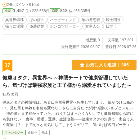
闘少女の、真剣なのにどこか不器用な恋物語。 ※王族・貴族
24h.ポイント
910pt
や魔法使用者の登場はありません ※ざまぁ展開はありません
1,457
818
位 / 228,656件
位 / 66,335件
小説
恋愛
※人物関係と積み重ねを軸にした作品です ※完結済を投稿し
ています ※本作は小説家になろうとカクヨムにも同一名義で
異世界転移
ほのぼの
ハッピーエンド
年の差恋愛
騎士団長
投稿をしています
徐々に溺愛
偽装結婚
ポンコツヒーロー
女主人公
日常
感想数 0
文字数 197,201
最終更新日 2026.08.07
登録日 2026.07.25
17
お気に入り追加
305
健康オタク、異世界へ ～神眼チートで健康管理していた
ら、気づけば最強家族と王子様から溺愛されていました～
姫乃 美羽
健康オタクの神城桜は、ある日突然異世界へ転生してしまう。 気がつけば森の
中。見た目も年齢も名前も変わり、さらに自分だけが持つ謎のジョブとスキル
『神の眼』まで授かっていた。 戦う力はまったくない。でも健康知識なら誰に
も負けない！ 食事、睡眠、運動、生活改善――健康オタクの知識で、出会う人
や魔物（？）まで次々と元気にしてしまうロゼリア。 気づけば名門ガーディナ
ル家に溺愛され、最強の仲間たちに囲まれながら、今日もマイペースに異世界生
ファンタジー
連載中
長編
活を満喫中。 これは、健康第一をモットーにした少女が、周囲を巻き込みなが