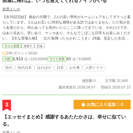
部屋に帰れば、いつも迎えてくれるアイツがいる
岩雲よしの
【全26話完結】 都会の片隅で、2人の若い男性がルームシェアをしてダラっと暮
らしています。 2人はお互いに特別な感情がある訳ではありません。ただ気が合
う友達だから、何かあっても気付いたらここに帰ってきている、それだけです。
山あり谷あり、笑いあり、ケンカあり。そんなでこぼこな日常をお楽しみくださ
い。 【主な登場人物】 ・立川 航輝（たちかわ こうき） 28歳。安定した生活を
持った会社員。自社開発のIT企業で、異動がないのが安心。 普通に勉強し、普
ライト文芸
連載中
長編
通に大学を出て、普通に就職した「どこにでもいるような人」。 少なくとも本
24h.ポイント
342pt
人はそう思っている。際立った才能を持った人間を見ると、自分のコンプレック
3,913
41
位 / 228,656件
位 / 9,589件
小説
ライト文芸
スを刺激されてモヤッとするらしい。 ・湊 光（みなと ひかる） 28歳。マンガ
家になる夢を追いかけ、都会に飛び出した若者。 現在はコンビニやラーメン屋
現代
現代日本
ほのぼの
日常
お仕事
人間ドラマ
など、複数のアルバイトを掛け持ちして生活費を稼いでいる。 いずれ自分の作
品で世界を熱くしたいと思っている。
感想数 0
文字数 31,840
最終更新日 2026.08.07
登録日 2026.07.15
3
お気に入り追加
0
【エッセイまとめ】感謝するあたたかさは、幸せに似てい
る。
岩雲よしの