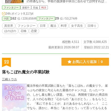
の待遇ながら、学校の放課後や休日に合わせて訪問すれば…
ファンタジー
連載中
長編
R15
24h.ポイント
8,117pt
162
29
位 / 228,656件
位 / 53,274件
小説
ファンタジー
異世界
ファンタジー
日常
魔法
料理
女子高生
日帰り
ほのぼの
召喚
恋愛
感想数 4,511
文字数 4,088,425
最終更新日 2026.08.07
登録日 2022.12.21
22
お気に入り追加
0
落ちこぼれ魔女の卒業試験
三嶋トウカ
魔法学校の卒業試験に落ちた「落ちこぼれ」の魔女リラ。 崖
っぷちの彼女に与えられた最後のチャンスは、たった一つ
の、しかし最も難しい課題。 それは、再開発で寂れた商店街
で、人々の心を助け「心からの『ありがとう』」をもらうこ
と。 「私にできることが、まだあるかもしれない…！ ここ
でなら、誰かに、本当に『ありがとう』って言ってもらえる