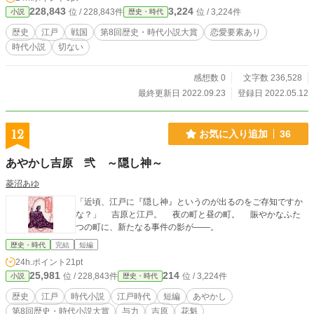
228,843
3,224
位 / 228,843件
位 / 3,224件
小説
歴史・時代
歴史
江戸
戦国
第8回歴史・時代小説大賞
恋愛要素あり
時代小説
切ない
感想数 0
文字数 236,528
最終更新日 2022.09.23
登録日 2022.05.12
12
お気に入り追加
36
あやかし吉原 弐 ～隠し神～
菱沼あゆ
「近頃、江戸に『隠し神』というのが出るのをご存知ですか
な？」 吉原と江戸。 夜の町と昼の町。 賑やかなふた
つの町に、新たなる事件の影が――。
歴史・時代
完結
短編
24h.ポイント
21pt
25,981
214
位 / 228,843件
位 / 3,224件
小説
歴史・時代
歴史
江戸
時代小説
江戸時代
短編
あやかし
第8回歴史・時代小説大賞
与力
吉原
花魁