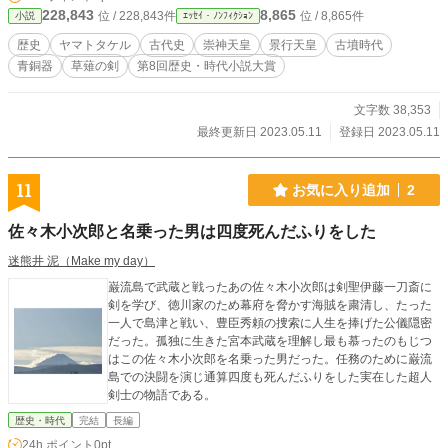
228,843
8,865
位 / 228,843件
位 / 8,865件
小説
ｴｯｾｲ・ﾉﾝﾌｨｸｼｮﾝ
歴史
ヤマトタケル
古代史
崇神天皇
景行天皇
古墳時代
青銅器
草薙の剣
第8回歴史・時代小説大賞
文字数 38,353
最終更新日 2023.05.11
登録日 2023.05.11
11
お気に入り追加
2
佐々木小次郎と名乗った男は四度死んだふりをした
迷熊井 泥（Make my day）
巌流島で武蔵と戦ったあの佐々木小次郎は剣聖伊藤一刀斎に
剣を学び、徳川家のため幕府を脅かす海賊を粛清し、たった
一人で島津と戦い、豊臣秀頼の捜索に人生を捧げた公儀隠密
だった。孤独に生きた宮本武蔵を理解し最も慕ったのもじつ
はこの佐々木小次郎を名乗った男だった。任務のために巌流
島での決闘を演じ通算四度も死んだふりをした実在した超人
剣士の物語である。
歴史・時代
完結
長編
24h.ポイント
0pt