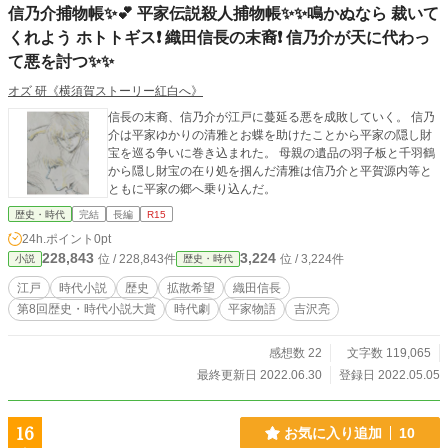
信乃介捕物帳✨💕 平家伝説殺人捕物帳✨✨鳴かぬなら 裁いて
くれよう ホトトギス❗ 織田信長の末裔❗ 信乃介が天に代わっ
て悪を討つ✨✨
オズ 研《横須賀ストーリー紅白へ》
信長の末裔、信乃介が江戸に蔓延る悪を成敗していく。 信乃
介は平家ゆかりの清雅とお蝶を助けたことから平家の隠し財
宝を巡る争いに巻き込まれた。 母親の遺品の羽子板と千羽鶴
から隠し財宝の在り処を掴んだ清雅は信乃介と平賀源内等と
ともに平家の郷へ乗り込んだ。
歴史・時代
完結
長編
R15
24h.ポイント
0pt
228,843
3,224
位 / 228,843件
位 / 3,224件
小説
歴史・時代
江戸
時代小説
歴史
拡散希望
織田信長
第8回歴史・時代小説大賞
時代劇
平家物語
吉沢亮
感想数 22
文字数 119,065
最終更新日 2022.06.30
登録日 2022.05.05
16
お気に入り追加
10