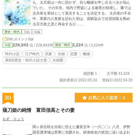
も、太兵衛は一向に頷かず、自ら離縁を申し出るべきか悩ん
でいた。 その矢先、領内で野盗による被害が頻発し、藩では
太兵衛を筆頭として派兵することを決定する。 太兵衛の不在
中、実家の八巻家を訪れた初は、昔馴染みで近習頭取を勤め
る宗方政之丞と再会するが……
歴史・時代
完結
短編
24h.ポイント
0pt
228,843
3,224
位 / 228,843件
位 / 3,224件
小説
歴史・時代
時代小説
江戸時代
武家
夫婦
恋愛
離縁
第8回歴史・時代小説大賞
夫婦愛
感想数 1
文字数 41,026
最終更新日 2022.05.24
登録日 2022.04.20
30
お気に入り追加
2
薙刀姫の純情 富田信高とその妻
もず りょう
関ヶ原合戦を目前に控えた慶長五年（一六〇〇）八月、伊勢
国安濃津城は西軍に包囲され、絶体絶命の状況に追い込まれ