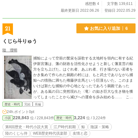
感想数 4
文字数 139,611
最終更新日 2022.06.26
登録日 2022.05.29
21
お気に入り追加
6
くじら斗りゅう
陸 理明
捕鯨によって空前の繁栄を謳歌する太地村を領内に有する紀
伊新宮藩は、藩の財政を活性化させようと新しく藩直営の鯨
方を立ち上げた。はぐれ者、あぶれ者、行き場のない若者を
かき集めて作られた鵜殿の村には、もと武士でありながら捕
鯨への情熱に満ちた権藤伊左馬という巨漢もいた。このまま
いけば新たな捕鯨の中心地となったであろう鵜殿であった
が、ある嵐の日に突然現れた〈竜〉の如き巨大な生き物を獲
ってしまったことから滅びへの運命を歩み始める…… これ
は、愛憎と欲望に翻弄される若き鯨猟夫たちの青春譚であ
歴史・時代
完結
長編
る。
24h.ポイント
0pt
228,843
3,224
位 / 228,843件
位 / 3,224件
小説
歴史・時代
第8回歴史・時代小説大賞
江戸時代初期
鯨
陰謀・策略
陸のくじら侍
WEB歴史時代倶楽部
友情と恋