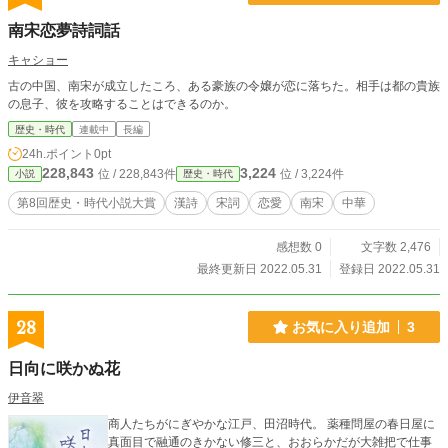
南宋恋夢詩詞話
キャショー
古の中国、南宋が成立したころ、ある豪族の令嬢が恋に落ちた。相手は都の貴族
の息子、彼を攻略することはできるのか。
歴史・時代
連載中
長編
24h.ポイント
0pt
228,843
3,224
位 / 228,843件
位 / 3,224件
小説
歴史・時代
第8回歴史・時代小説大賞
漢詩
宋詞
恋愛
南宋
中華
感想数 0
文字数 2,476
最終更新日 2022.05.31
登録日 2022.05.31
28
お気に入り追加
3
日向に咲かぬ花
伊音翠
商人たちがにぎやかな江戸、田沼時代。 薬種問屋の春日屋に
真面目で融通のきかない修三と、おおらかだが大雑把で仕事