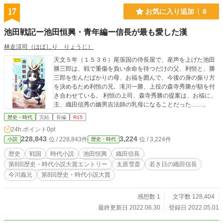
17
お気に入り追加
8
池田戦記ー池田恒興・青年編ー信長が最も愛した漢
林走涼司（はばしり りょうじ）
天文５年（１５３６）尾張国の侍長屋で、産声を上げた池田
勝三郎は、戦で重傷を負い余命を待つだけの父、利恒と、勝
三郎を生んだばかりの母、お福を囲んで、今後の身の振り方
を決めるため利恒の兄、滝川一勝、上役の森寺秀勝が額を付
き合わせている。 利恒の上司、森寺秀勝の提案は、お福に、
主、織田信秀の嫡男吉法師の乳母になることだった……。
歴史・時代
完結
長編
R15
24h.ポイント
0pt
228,843
3,224
位 / 228,843件
位 / 3,224件
小説
歴史・時代
歴史
戦国
時代小説
池田恒興
織田信長
第8回歴史・時代小説大賞エントリー
太原雪斎
若き日の織田信長
今川義元
第8回歴史・時代小説大賞
感想数 1
文字数 128,404
最終更新日 2022.06.30
登録日 2022.05.01