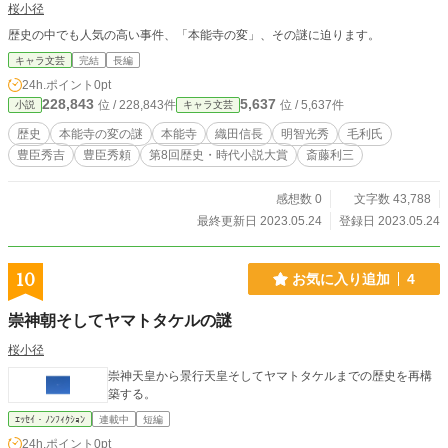
桜小径
歴史の中でも人気の高い事件、「本能寺の変」、その謎に迫ります。
キャラ文芸
完結
長編
24h.ポイント
0pt
228,843
5,637
位 / 228,843件
位 / 5,637件
小説
キャラ文芸
歴史
本能寺の変の謎
本能寺
織田信長
明智光秀
毛利氏
豊臣秀吉
豊臣秀頼
第8回歴史・時代小説大賞
斎藤利三
感想数 0
文字数 43,788
最終更新日 2023.05.24
登録日 2023.05.24
10
お気に入り追加
4
崇神朝そしてヤマトタケルの謎
桜小径
崇神天皇から景行天皇そしてヤマトタケルまでの歴史を再構
築する。
ｴｯｾｲ・ﾉﾝﾌｨｸｼｮﾝ
連載中
短編
24h.ポイント
0pt