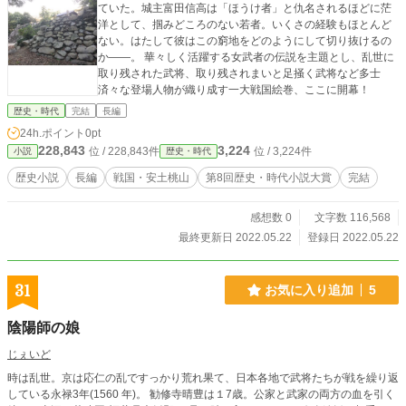
ていた。城主富田信高は「ほうけ者」と仇名されるほどに茫
洋として、掴みどころのない若者。いくさの経験もほとんど
ない。はたして彼はこの窮地をどのようにして切り抜けるの
か――。 華々しく活躍する女武者の伝説を主題とし、乱世に
取り残された武将、取り残されまいと足掻く武将など多士
済々な登場人物が織り成す一大戦国絵巻、ここに開幕！
歴史・時代
完結
長編
24h.ポイント
0pt
228,843
3,224
位 / 228,843件
位 / 3,224件
小説
歴史・時代
歴史小説
長編
戦国・安土桃山
第8回歴史・時代小説大賞
完結
感想数 0
文字数 116,568
最終更新日 2022.05.22
登録日 2022.05.22
31
お気に入り追加
5
陰陽師の娘
じぇいど
時は乱世。京は応仁の乱ですっかり荒れ果て、日本各地で武将たちが戦を繰り返
している永禄3年(1560 年)。 勧修寺晴豊は１7歳。公家と武家の両方の血を引く