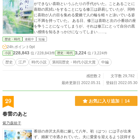
ができない喜助というふたりの手代がいた。ことあるごとに
喜助の尻拭いをすることになる修三は辟易していたが、同時
に喜助が人の目を集める愛嬌で人の輪を軽々と泳いでいる姿
に不満を持っていた。 ある日、修三は喜助と次の小番頭の座
を争うことになってしまうが、それは修三にとって自分の黒
い感情を知るきっかけになってしまい……。
歴史・時代
連載中
短編
24h.ポイント
0pt
228,843
3,224
位 / 228,843件
位 / 3,224件
小説
歴史・時代
歴史
江戸
時代小説
第8回歴史・時代小説大賞
中編
感想数 2
文字数 29,782
最終更新日 2022.05.31
登録日 2022.05.30
29
お気に入り追加
14
春雷のあと
紫乃森統子
番頭の赤沢太兵衛に嫁して八年。初（はつ）には子が出来
ず、婚家で冷遇されていた。夫に愛妾を迎えるよう説得する