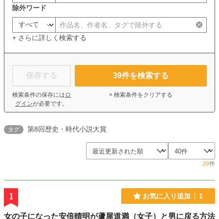
除外ワード
+ さらに詳しく検索する
保存する
39
件を検索する
検索条件の保存には
ロ
× 検索条件をクリアする
グイン
が必要です。
第8回歴史・時代小説大賞
タグ
39
件
1
お気に入り追加
1
女の子になった安倍晴明が蘆屋道満（女子）と男に戻る方法