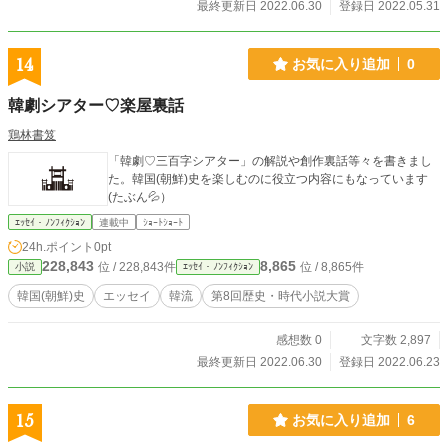
最終更新日 2022.06.30
登録日 2022.05.31
14
お気に入り追加
0
韓劇シアター♡楽屋裏話
鶏林書笈
「韓劇♡三百字シアター」の解説や創作裏話等々を書きまし
た。韓国(朝鮮)史を楽しむのに役立つ内容にもなっています
(たぶん💦）
ｴｯｾｲ・ﾉﾝﾌｨｸｼｮﾝ
連載中
ｼｮｰﾄｼｮｰﾄ
24h.ポイント
0pt
228,843
8,865
位 / 228,843件
位 / 8,865件
小説
ｴｯｾｲ・ﾉﾝﾌｨｸｼｮﾝ
韓国(朝鮮)史
エッセイ
韓流
第8回歴史・時代小説大賞
感想数 0
文字数 2,897
最終更新日 2022.06.30
登録日 2022.06.23
15
お気に入り追加
6