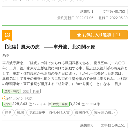
感想数 1
文字数 40,753
最終更新日 2022.07.06
登録日 2022.05.30
13
お気に入り追加
11
【完結】風天の虎 ――車丹波、北の関ヶ原
糸冬
車丹波守斯忠。「猛虎」の諱で知られる戦国武将である。 慶長五年（一六〇〇
年）二月、徳川家康が上杉征伐に向けて策動する中、斯忠は反徳川派の急先鋒と
して、主君・佐竹義宣から追放の憂き目に遭う。 しかし一念発起した斯忠は、
異母弟にして養子の車善七郎と共に数百の手勢を集めて会津に乗り込み、上杉家
の筆頭家老・直江兼続が指揮する「組外衆」に加わり働くことになる。 目指す
は徳川家康の首級ただ一つ。 しかし、その思いとは裏腹に、最初に与えられた
歴史・時代
完結
長編
役目は神指城の普請場での土運びであった……。 その名と生き様から、「国民
24h.ポイント
0pt
的映画の主人公のモデル」とも噂される男が身を投じた、「もう一つの関ヶ原」
228,843
3,224
位 / 228,843件
位 / 3,224件
小説
歴史・時代
の物語。
歴史
戦国
第8回歴史・時代小説大賞
戦国時代
関ヶ原の戦い
感想数 0
文字数 146,151