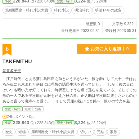
228,843
3,224
位 / 228,843件
位 / 3,224件
小説
歴史・時代
第8回歴史・時代小説大賞
時代小説
明治時代
明治14年の政変
感想数 0
文字数 9,332
最終更新日 2023.05.31
登録日 2023.05.31
6
お気に入り追加
0
TAKEMITHU
音喜多子平
江戸時代。とある藩に島田正之助という男がいた。彼は齢にして六十、子はお
ろか孫にも恵まれた傍目には理想の隠居生活を送っていた。 しかし彼の目に
はいつも暗い光が灯っており、時折悲しそうな瞳で孫らを見ている。そしてその
孫の一人である平次郎が元服を迎えた秋の事。正之助は平次郎に渡したいものが
あると言って廃寺へと誘う。 そして元服の祝いにと孫へ一振りの竹光を差し
出すと、徐に島田家の過去について語り始める。
歴史・時代
完結
短編
24h.ポイント
0pt
228,843
3,224
位 / 228,843件
位 / 3,224件
小説
歴史・時代
歴史
短編
第8回歴史・時代小説大賞
切ない
完結
家族