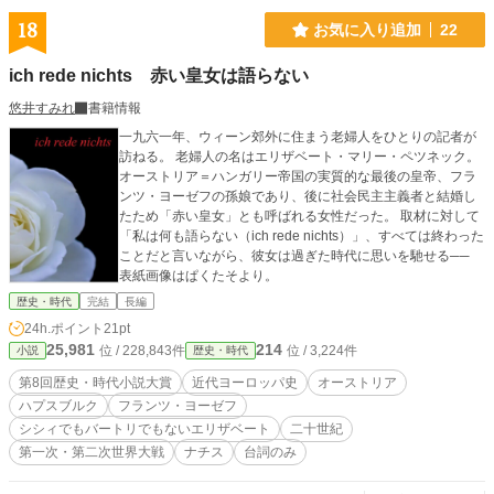
18
お気に入り追加
22
ich rede nichts 赤い皇女は語らない
悠井すみれ
書籍情報
一九六一年、ウィーン郊外に住まう老婦人をひとりの記者が
訪ねる。 老婦人の名はエリザベート・マリー・ペツネック。
オーストリア＝ハンガリー帝国の実質的な最後の皇帝、フラ
ンツ・ヨーゼフの孫娘であり、後に社会民主主義者と結婚し
たため「赤い皇女」とも呼ばれる女性だった。 取材に対して
「私は何も語らない（ich rede nichts）」、すべては終わった
ことだと言いながら、彼女は過ぎた時代に思いを馳せる──
表紙画像はぱくたそより。
歴史・時代
完結
長編
24h.ポイント
21pt
25,981
214
位 / 228,843件
位 / 3,224件
小説
歴史・時代
第8回歴史・時代小説大賞
近代ヨーロッパ史
オーストリア
ハプスブルク
フランツ・ヨーゼフ
シシィでもバートリでもないエリザベート
二十世紀
第一次・第二次世界大戦
ナチス
台詞のみ