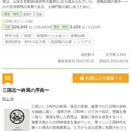
彼は、山深き若狭国(福井県大飯郡)に足を踏み入れていた。 政略結婚の相手――
かの安倍晴明の末裔である、土御門家の姫に会うために。
歴史・時代
連載中
長編
24h.ポイント
0pt
228,843
3,224
位 / 228,843件
位 / 3,224件
小説
歴史・時代
時代小説
戦国
陰陽師/バトルあり
政略結婚
第8回歴史・時代小説大賞
戦国期の公家
シリアス
感想数 0
文字数 5,865
最終更新日 2022.05.22
登録日 2022.05.01
32
お気に入り追加
4
三国志〜終焉の序曲〜
岡上 佑
三国という時代の終焉。孫呉の首都、建業での三日間の攻防
を細緻に描く。 咸寧六年（280年）の三月十四日。曹魏を乗
っ取り、蜀漢を降した西晋は、最後に孫呉を併呑するべく、
複数方面からの同時侵攻を進めていた。華々しい三国時代を
飾った孫呉の首都建業は、三方から迫る晋軍に包囲されつつ