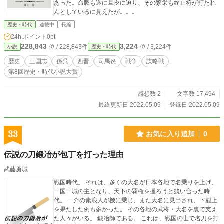
あった。命脈も遂に旦夕に迫り、その繁栄も終止符が打たれ
んとしているに見えたが。。。
歴史・時代
連載中
長編
24h.ポイント
0pt
228,843
3,224
位 / 228,843件
位 / 3,224件
小説
歴史・時代
歴史
三国志
孫呉
西晋
司馬炎
戦争
謀略戦
第8回歴史・時代小説大賞
感想数 2
文字数 17,494
最終更新日 2022.05.09
登録日 2022.05.09
33
お気に入り追加
0
伝説の刀鍛冶が包丁を打った理由
武藤勇城
戦国時代。 それは、多くの大名が日本各地で名乗りを上げ、
一国一城の主となり、天下の覇権を握ろうと競い合った時
代。 一介の素浪人が機に乗じ、また大名に見出され、下剋上
を果たした例も多かった。 その各地の武将・大名を裏で支え
た人々がいる。 鍛冶師である。 これは、戦国の世で名刀を打