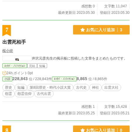
感想数 0
文字数 11,047
最終更新日 2023.05.30
登録日 2023.05.30
7
お気に入り追加
3
出雲死柏手
桜小径
井沢元彦先生の掲示板に投稿した文章をまとめたものです。
ｴｯｾｲ・ﾉﾝﾌｨｸｼｮﾝ
完結
短編
24h.ポイント
0pt
228,843
8,865
位 / 228,843件
位 / 8,865件
小説
ｴｯｾｲ・ﾉﾝﾌｨｸｼｮﾝ
歴史
短編
第8回歴史・時代小説大賞
古代史
神社
出雲大社
怨霊
怨霊信仰
古代出雲
感想数 1
文字数 15,428
最終更新日 2023.05.25
登録日 2023.05.21
8
お気に入り追加
0