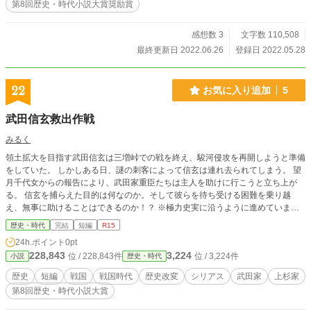
第8回歴史・時代小説大賞奨励賞
感想数 3
文字数 110,508
最終更新日 2022.06.26
登録日 2022.05.28
22
お気に入り追加
5
武田信玄救出作戦
みるく
領土拡大を目指す武田信玄は三増峠での戦を終え、駿河侵攻を再開しようと準備
をしていた。 しかしある日、謎の刺客によって信玄は連れ去られてしまう。 望
月千代女からの報告により、武田家重臣たちは主人を助けに行こうと立ち上が
る。 信玄を捕らえた目的は何なのか。そして彼らを待ち受ける困難を乗り越
え、無事に助けることはできるのか！？ ※極力史実に沿うように進めています
が、細々としたところは筆者の創作です。物語の内容は歴史改変ですのであしか
歴史・時代
完結
短編
R15
らず。
24h.ポイント
0pt
228,843
3,224
位 / 228,843件
位 / 3,224件
小説
歴史・時代
歴史
短編
戦国
戦国時代
歴史改変
シリアス
武田家
上杉家
第8回歴史・時代小説大賞