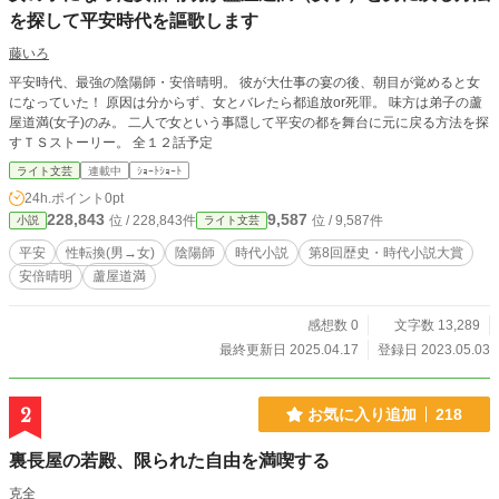
を探して平安時代を謳歌します
藤いろ
平安時代、最強の陰陽師・安倍晴明。 彼が大仕事の宴の後、朝目が覚めると女
になっていた！ 原因は分からず、女とバレたら都追放or死罪。 味方は弟子の蘆
屋道満(女子)のみ。 二人で女という事隠して平安の都を舞台に元に戻る方法を探
すＴＳストーリー。 全１２話予定
ライト文芸
連載中
ｼｮｰﾄｼｮｰﾄ
24h.ポイント
0pt
228,843
9,587
位 / 228,843件
位 / 9,587件
小説
ライト文芸
平安
性転換(男→女)
陰陽師
時代小説
第8回歴史・時代小説大賞
安倍晴明
蘆屋道満
感想数 0
文字数 13,289
最終更新日 2025.04.17
登録日 2023.05.03
2
お気に入り追加
218
裏長屋の若殿、限られた自由を満喫する
克全