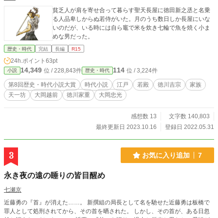
貧乏人が肩を寄せ合って暮らす聖天長屋に徳田新之丞と名乗
る人品卑しからぬ若侍がいた。月のうち数日しか長屋にいな
いのだが、いる時には自ら竈で米を炊き七輪で魚を焼く小ま
めな男だった。
歴史・時代
完結
長編
R15
24h.ポイント
63pt
14,349
114
位 / 228,843件
位 / 3,224件
小説
歴史・時代
第8回歴史・時代小説大賞
時代小説
江戸
若殿
徳川吉宗
家族
天一坊
大岡越前
徳川家重
大岡忠光
感想数 13
文字数 140,803
最終更新日 2023.10.16
登録日 2022.05.31
3
お気に入り追加
7
永き夜の遠の睡りの皆目醒め
七瀬京
近藤勇の『首』が消えた……。 新撰組の局長として名を馳せた近藤勇は板橋で
罪人として処刑されてから、その首を晒された。 しかし、その首が、ある日忽