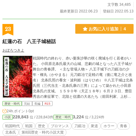
文字数 34,485
最終更新日 2022.06.23
登録日 2022.05.13
23
お気に入り追加
4
紅蓮の石 八王子城秘話
おぼろつきよ
戦国時代の終わり、赤い曼珠沙華の咲く廃城を行く若者がい
た。 小田原北条氏最大の山城、悲劇の城となった八王子城が
舞台の青春譚。 ＜主な登場人物＞ 八王子城下の刀鍛冶の少
年・榧丸（かやまる） 元刀鍛冶で足軽の竜（後に竜之介と改
名） 北条氏照の養女・波利姫（はりひめ） ※八王子城は北条
氏照（三代当主・北条氏康の三男）によって築かれた小田原
北条氏の支城。 １５９０年（天正１８年）６月２３日、豊臣
秀吉の東征軍で、北陸と信濃の大名たち（前田利家、上杉景
勝、直江兼続、真田昌幸ら）による北陸支援隊三万五千の軍
歴史・時代
完結
長編
R15
勢により攻め落とされる。 ★史実の流れに沿ったフィクショ
24h.ポイント
0pt
ン、中編小説です。
228,843
3,224
位 / 228,843件
位 / 3,224件
小説
歴史・時代
戦国時代
戦国
歴史
ブロマンス
刀鍛冶
衆道
ホラー
青春
北条氏
第8回歴史・時代小説大賞