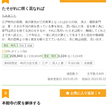
たそがれに咲く花なれば
ちみあくた
江戸時代の初期、徳川家光が三代将軍となったばかりの頃。 浪人・園部多門
は、妻・さきが不治の病を患っている事を知る。 思い悩んだ末、金を稼ぐ為に
多門は武士を捨てる決心をするが、それに気付いたさきは怒り、離縁してくれと
まで夫へ訴えた。 二十年以上、一途に武士の妻として生きてきた信念や価値観
が、死の恐怖より強く彼女を駆り立てているのだ。 共に根は頑固。 言い出すと
後に引けない性分同士である。 感情的になった話し合いはこじれにこじれ、時
歴史・時代
完結
短編
に激しく、時に切なく、時に滑稽なやりとりが続く。 しかし、それらは全て互
24h.ポイント
0pt
いに相手を思いやる気持ちの表れ。 己の本心を偽りなく曝け出した時、二人が
228,843
3,224
位 / 228,843件
位 / 3,224件
小説
歴史・時代
選ぶ愛の行方は…… エブリスタ、小説家になろう、ノベルアップ+にも投稿して
おります。
第8回歴史・時代小説大賞
江戸
浪人と妻
不治の病
夫婦愛
感想数 0
文字数 8,945
最終更新日 2023.05.25
登録日 2023.05.22
9
お気に入り追加
4
本能寺の変を解体する