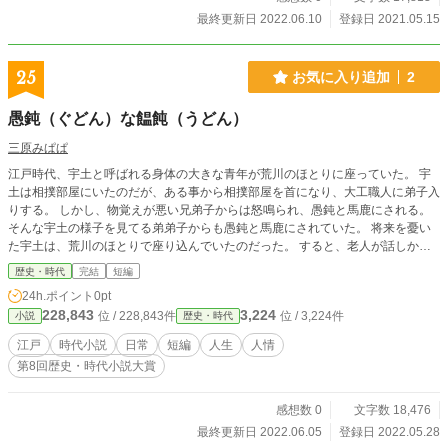
最終更新日 2022.06.10
登録日 2021.05.15
25
お気に入り追加
2
愚鈍（ぐどん）な饂飩（うどん）
三原みぱぱ
江戸時代、宇土と呼ばれる身体の大きな青年が荒川のほとりに座っていた。 宇
土は相撲部屋にいたのだが、ある事から相撲部屋を首になり、大工職人に弟子入
りする。 しかし、物覚えが悪い兄弟子からは怒鳴られ、愚鈍と馬鹿にされる。
そんな宇土の様子を見てる弟弟子からも愚鈍と馬鹿にされていた。 将来を憂い
た宇土は、荒川のほとりで座り込んでいたのだった。 すると、老人が話しかけ
てきたのだった。
歴史・時代
完結
短編
24h.ポイント
0pt
228,843
3,224
位 / 228,843件
位 / 3,224件
小説
歴史・時代
江戸
時代小説
日常
短編
人生
人情
第8回歴史・時代小説大賞
感想数 0
文字数 18,476
最終更新日 2022.06.05
登録日 2022.05.28