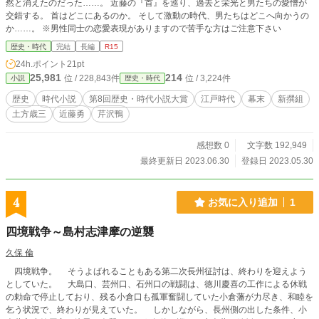
然と消えたのだった……。 近藤の『首』を巡り、過去と栄光と男たちの愛憎が
交錯する。 首はどこにあるのか。 そして激動の時代、男たちはどこへ向かうの
か……。 ※男性同士の恋愛表現がありますので苦手な方はご注意下さい
歴史・時代
完結
長編
R15
24h.ポイント
21pt
25,981
214
位 / 228,843件
位 / 3,224件
小説
歴史・時代
歴史
時代小説
第8回歴史・時代小説大賞
江戸時代
幕末
新撰組
土方歳三
近藤勇
芹沢鴨
感想数 0
文字数 192,949
最終更新日 2023.06.30
登録日 2023.05.30
4
お気に入り追加
1
四境戦争～島村志津摩の逆襲
久保 倫
四境戦争。 そうよばれることもある第二次長州征討は、終わりを迎えよう
としていた。 大島口、芸州口、石州口の戦闘は、徳川慶喜の工作による休戦
の勅命で停止しており、残る小倉口も孤軍奮闘していた小倉藩が力尽き、和睦を
乞う状況で、終わりが見えていた。 しかしながら、長州側の出した条件、小