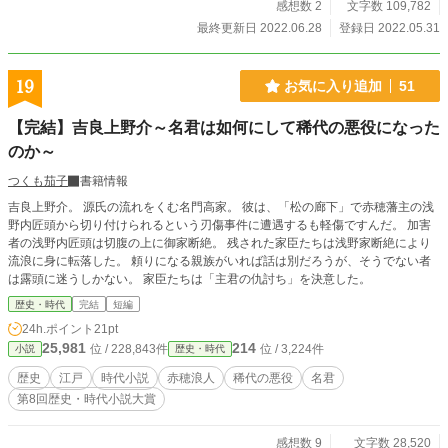
感想数 2
文字数 109,782
最終更新日 2022.06.28
登録日 2022.05.31
19
お気に入り追加
51
【完結】吉良上野介～名君は如何にして稀代の悪役になった
のか～
つくも茄子
書籍情報
吉良上野介。 源氏の流れをくむ名門高家。 彼は、「松の廊下」で赤穂藩主の浅
野内匠頭から切り付けられるという刃傷事件に遭遇するも軽傷ですんだ。 加害
者の浅野内匠頭は切腹の上に御家断絶。 残された家臣たちは浅野家断絶により
流浪に身に転落した。 頼りになる親族がいれば話は別だろうが、そうでない者
は露頭に迷うしかない。 家臣たちは「主君の仇討ち」を決意した。
歴史・時代
完結
短編
24h.ポイント
21pt
25,981
214
位 / 228,843件
位 / 3,224件
小説
歴史・時代
歴史
江戸
時代小説
赤穂浪人
稀代の悪役
名君
第8回歴史・時代小説大賞
感想数 9
文字数 28,520