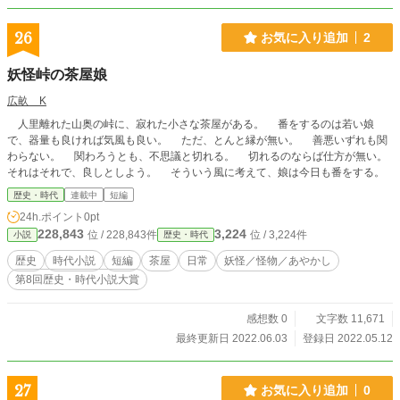
26
お気に入り追加
2
妖怪峠の茶屋娘
広畝 K
人里離れた山奥の峠に、寂れた小さな茶屋がある。 番をするのは若い娘
で、器量も良ければ気風も良い。 ただ、とんと縁が無い。 善悪いずれも関
わらない。 関わろうとも、不思議と切れる。 切れるのならば仕方が無い。
それはそれで、良しとしよう。 そういう風に考えて、娘は今日も番をする。
歴史・時代
連載中
短編
24h.ポイント
0pt
228,843
3,224
位 / 228,843件
位 / 3,224件
小説
歴史・時代
歴史
時代小説
短編
茶屋
日常
妖怪／怪物／あやかし
第8回歴史・時代小説大賞
感想数 0
文字数 11,671
最終更新日 2022.06.03
登録日 2022.05.12
27
お気に入り追加
0