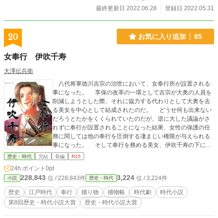
最終更新日 2022.06.28
登録日 2022.05.31
20
お気に入り追加
85
女奉行 伊吹千寿
大澤伝兵衛
八代将軍徳川吉宗の治世において、女奉行所が設置される
事になった。 享保の改革の一環として吉宗が大奥の人員を
削減しようとした際、それに協力する代わりとして大奥を去
る美女を中心として結成されたのだ。 どうせ何も出来ない
だろうとたかをくくられていたのだが、逆に大した議論がさ
れずに奉行が設置されることになった結果、女性の保護の任
務に関しては他の奉行を圧倒する凄まじい権限が与えられる
事になった。 そして奉行を務める美女、伊吹千寿の下に
は、〝熊殺しの女傑〟江沢せん、〝今板額〟城之内美湖、
歴史・時代
完結
長編
R15
〝うらなり軍学者〟赤尾陣内等の一癖も二癖もある配下が集
24h.ポイント
0pt
う。 権限こそあれど予算も人も乏しい彼女らであったが、
228,843
3,224
位 / 228,843件
位 / 3,224件
小説
歴史・時代
江戸の町で女たちの生活を守るため、南北町奉行と時には反
目、時には協力しながら事件に挑んでいくのであった。
歴史
江戸時代
奉行
捕り物
捕物帳
時代劇
時代小説
第8回歴史・時代小説大賞
歴史・時代小説大賞