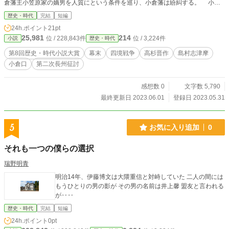
倉藩主小笠原家の嫡男を人質にという条件を巡り、小倉藩は紛糾する。 小笠
原家の嫡子を人質に出すということは、小笠原家が毛利家に服従するというこ
歴史・時代
完結
短編
と。 全面降伏せよと言うことであり、小倉藩士にとって受け入れることので
24h.ポイント
21pt
きぬ条件であった。 このような状況の中、島村志津摩は、小倉藩の家老と
25,981
214
位 / 228,843件
位 / 3,224件
小説
歴史・時代
なり、長州藩との交渉に臨む。 島村の考えた和睦案で藩論をまとめて。
第8回歴史・時代小説大賞
幕末
四境戦争
高杉晋作
島村志津摩
小倉口
第二次長州征討
感想数 0
文字数 5,790
最終更新日 2023.06.01
登録日 2023.05.31
5
お気に入り追加
0
それも一つの僕らの選択
瑞野明青
明治14年、伊藤博文は大隈重信と対峙していた 二人の間には
もうひとりの男の影が その男の名前は井上馨 盟友と言われる
が‥‥
歴史・時代
完結
短編
24h.ポイント
0pt