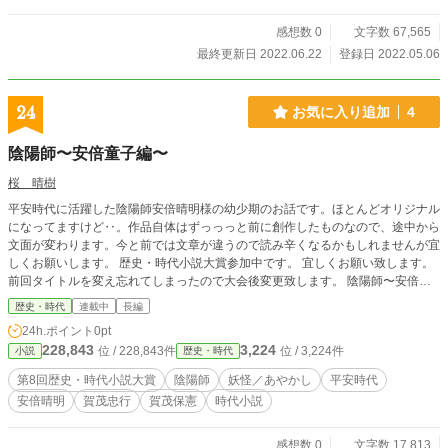
感想数 0
文字数 67,565
最終更新日 2022.06.22
登録日 2022.05.06
24
お気に入り追加
4
陰陽師〜安倍童子編〜
桜 晴樹
平安時代に活躍した陰陽師安倍晴明様の幼少期のお話です。ほとんどオリジナル
になってますけど‥。作品自体はずっっっと前に創作したものなので、途中から
文面が変わります。今と前では文章が違うので読み辛くなるかもしれませんが宜
しくお願いします。 歴史・時代小説大賞参加中です。 宜しくお願い致します。
前回タイトルを変え忘れてしまったので大会後変更致します。 陰陽師〜安倍童
子編〜を 陰陽師－平安の闇と妖－ というタイトルへ8月から変更予定です。
歴史・時代
連載中
長編
24h.ポイント
0pt
228,843
3,224
位 / 228,843件
位 / 3,224件
小説
歴史・時代
第8回歴史・時代小説大賞
陰陽師
妖怪／あやかし
平安時代
安倍晴明
賀茂忠行
賀茂保憲
時代小説
感想数 0
文字数 17,813