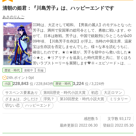
清朝の姫君：『川島芳子』は、ハッピーエンドです
あさのりんご
🙇‍♂️時は、大正そして昭和。【男装の麗人】のモデルとなった
芳子は、満州で安国軍の総司令として、勇敢に戦います。や
がて、日本は敗戦。芳子は、中国で銃殺刑に💦ところが👍20
09年頃、【川島芳子生存説】が浮上。当時の中国主席、温家
宝は生存説を否定しませんでした。様々な本を読むうちに、
確信したのです。★☆★彼が、芳子を獄中から救い出した★
☆★と。🍀リアリティを追及した時代背景と共に、甘くほろ
苦いラブストーリーを展開します💖※＜エピソード＞は、一
話完結です。スキップしても、一話のみでもお楽しみいただ
歴史・時代
連載中
長編
けます🥰
24h.ポイント
0pt
228,843
3,224
位 / 228,843件
位 / 3,224件
小説
歴史・時代
サスペンス要素あり
第8回歴史・時代小説大賞
初恋
大正ロマン
ざまぁは、少しだけ
浮気？
第10回歴史・時代小説大賞
ミリタリー
切ない恋
ハッピーエンド
感想数 5
文字数 93,172
最終更新日 2022.06.30
登録日 2022.05.30