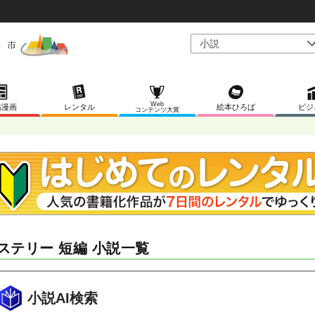
Web
稿漫画
レンタル
絵本ひろば
ビジ
コンテンツ大賞
ステリー 短編 小説一覧
小説AI検索