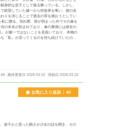
、献身的な息子として振る舞っている。しかし、
ムで絶望していた健一から特急券を奪い、彼の名
代わりを演じることで過去の罪を贖おうとしてい
を私に贈る。別れ際、雨が弱まった外でその傘を
本当の本名が刻まれており、傘の裏側には彼女の
私」が健一ではないことを見抜いており、本物の
わち「私」が戻ってくるのを待ち続けていたの
偶像として自分の傍に置くために罠を張ってい
、雨の匂いの中で自我が溶けていくような心地よ
148
最終更新日 2026.03.10
登録日 2026.03.10
お気に入り追加
40
。 迷子かと思った騎士が少女の話を聞き、その