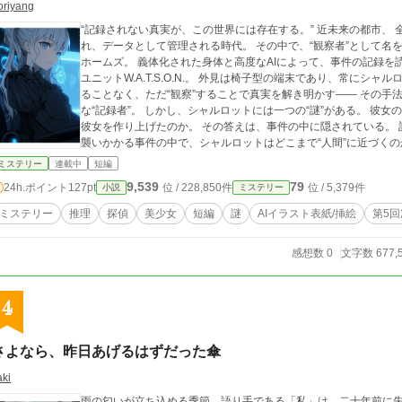
oriyang
“記録されない真実が、この世界には存在する。” 近未来の都市、 全てがネットワークに接続され、事件も記録さ
れ、データとして管理される時代。 その中で、“観察者”として名を馳せる少女がいた。 彼女の名はシャルロット・
ホームズ。 義体化された身体と高度なAIによって、事件の記録を読み解く探偵だ。 相棒は
ユニットW.A.T.S.O.N.。 外見は椅子型の端末であり、常にシャルロットと繋がっ
ることなく、ただ“観察”することで真実を解き明かす―― その手
な“記録者”。 しかし、シャルロットには一つの“謎”がある。 彼女の意識は、どこから来たのか、誰が“観察者”として
彼女を作り上げたのか。 その答えは、事件の中に隠されている。 記録を超えて、見逃された真実を追う── 次々と
襲いかかる事件の中で、シャルロットはどこまで“人間”に近づくの
ミステリー
連載中
短編
9,539
79
24h.ポイント
127pt
位 / 228,850件
位 / 5,379件
小説
ミステリー
ミステリー
推理
探偵
美少女
短編
謎
AIイラスト表紙/挿絵
第5
感想数 0
文字数 677,
4
さよなら、昨日あげるはずだった傘
aki
雨の匂いが立ち込める季節、語り手である「私」は、二十年前に