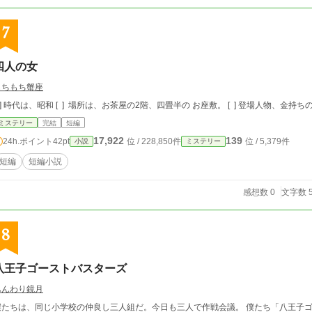
7
四人の女
もちもち蟹座
 ] 時代は、昭和 [ ] 場所は、お茶屋の2階、四畳半の お座敷。 [ ] 登場人物、金持ち
ミステリー
完結
短編
17,922
139
24h.ポイント
42pt
位 / 228,850件
位 / 5,379件
小説
ミステリー
短編
短編小説
感想数 0
文字数 5
8
八王子ゴーストバスターズ
ふんわり鏡月
たちは、同じ小学校の仲良し三人組だ。今日も三人で作戦会議。 僕たち「八王子ゴーストバスター」にかかれば、幽霊なんて怖く