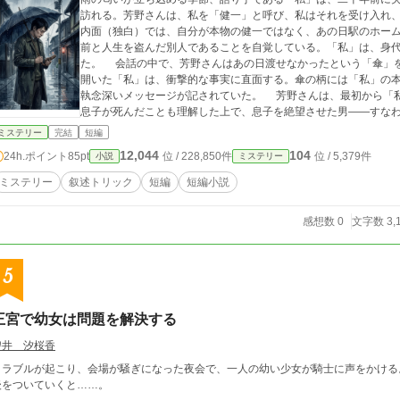
訪れる。芳野さんは、私を「健一」と呼び、私はそれを受け入れ
内面（独白）では、自分が本物の健一ではなく、あの日駅のホー
前と人生を盗んだ別人であることを自覚している。「私」は、身
た。 会話の中で、芳野さんはあの日渡せなかったという「傘」
開いた「私」は、衝撃的な事実に直面する。傘の柄には「私」の
執念深いメッセージが記されていた。 芳野さんは、最初から「
息子が死んだことも理解した上で、息子を絶望させた男――すな
だ。彼女は「私」を罪の意識で縛り付け、永遠に「健一」という
ミステリー
完結
短編
た。 物語は、逃げ場を失った「私」が、彼女の支配を受け入れ
12,044
104
24h.ポイント
85pt
位 / 228,850件
位 / 5,379件
小説
ミステリー
い絶望を感じながら歩き出すところで幕を閉じる。
ミステリー
叙述トリック
短編
短編小説
感想数 0
文字数 3,
5
王宮で幼女は問題を解決する
碧井 汐桜香
トラブルが起こり、会場が騒ぎになった夜会で、一人の幼い少女が騎士に声をかける
後をついていくと……。