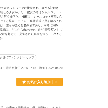
、シャルロット専用のAI
ている。 事件現場に足を踏み入れ
法は、誰もが認める名探偵であり、同時に冷徹
か。
回次世代ファンタジーカップ
547
最終更新日 2026.07.15
登録日 2025.04.20
お気に入り追加
0
失踪した青年・芳野健一の母、芳野さんのもとを