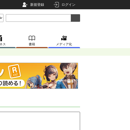
新規登録
ログイン
ネス
書籍
メディア化