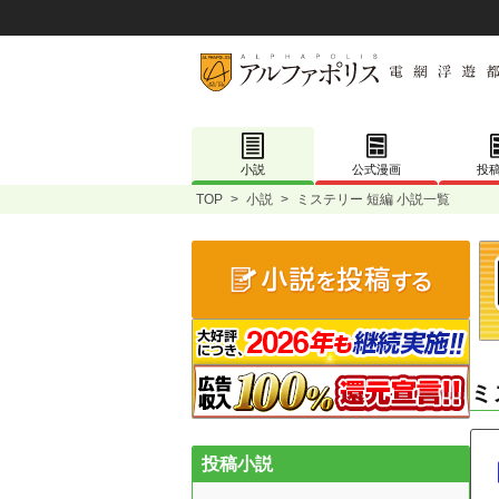
小説
公式漫画
投
TOP
>
小説
>
ミステリー 短編 小説一覧
ミ
投稿小説