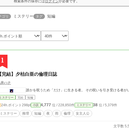
検索条件の保存には
ログイン
が必要です。
ミステリー
短編
テゴリ
タグ
1
【完結】夕枯白亜の倫理日誌
黒井ハナ
誰かを呪うため「だけ」に生きる者。 その呪いを引き受ける者が
ミステリー
完結
短編
4,777
38
24h.ポイント
298pt
位 / 228,850件
位 / 5,379件
小説
ミステリー
ミステリー
推理
短編
夜
雨
倫理
女主人公
文字数 5,