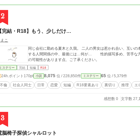
2
【完結・R18】もう、少しだけ…
もえこ
同じ会社に勤める夏木と久我。 二人の男女は惹かれ合い、互いの
する人間関係の中、最後には…何が… 性的描写多め、苦手な方はお避け下さい。 こちら、途中でジャンル変更
の可能性があります点、ご了承ください。
ミステリー
完結
短編
R18
8,075
65
24h.ポイント
170pt
位 / 228,850件
位 / 5,379件
小説
ミステリー
不倫
社会人同士
日常
恋愛
短編
R18要素あり
裏切り
推理
エ
感想数 0
文字数 27,
3
電脳椅子探偵シャルロット