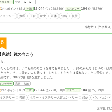
ミステリー
完結
ｼｮｰﾄｼｮｰﾄ
12,044
104
24h.ポイント
85pt
位 / 228,850件
位 / 5,379件
小説
ミステリー
ミステリー
推理
王宮
幼女
正体
短編
復讐
感想数 1
文字数 3,
6
【完結】鏡の向こう
ひなこ
たくしの姉は、いつも鏡の向こうを見ておりましたー。 姉の茉莉乃（まりの）は異能があり、鏡の向こうにちがう世界を見られる
人だった。そこに運命の人を見つけ、しかしこちらからは渡れないことに苦悩する。
短編です。 3/10に後日談を追加しました。
ミステリー
完結
短編
12,044
104
24h.ポイント
85pt
位 / 228,850件
位 / 5,379件
小説
ミステリー
ミステリー
異能
ホラー・ミステリー大賞エントリー
姉妹
バッドエンド
文字数 13,