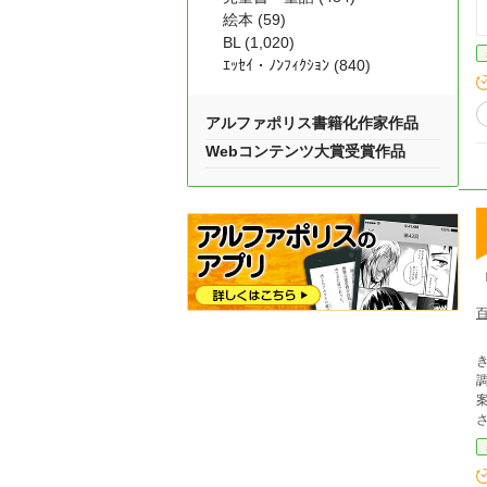
絵本 (59)
BL (1,020)
ｴｯｾｲ・ﾉﾝﾌｨｸｼｮﾝ (840)
アルファポリス書籍化作家作品
Webコンテンツ大賞受賞作品
き
案を
が