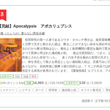
3
【完結】Apocalypsis アポカリュプシス
綾雅（りょうが）要らない悪役令嬢
犯罪研究の第一人者であるコウキ・タカシナ博士は、政府直轄機
く分野で天才と称された彼は、断ることができない命令を諦め半
るのだから断る理由はない。都合よく政府機関の要請を脳内で置
かつて死神と呼ばれた連続殺人犯。 彼は元死刑囚だ。つまり、公
死体とされた存在”だった。 多くの女子供を殺めた犯罪の天才
い、神を否定して殺人を禁忌としない連続殺人犯は、言葉巧みに
ありながら、自由奔放に振舞う彼の目的とは…？ ※この作品では残虐な表現があります。またキリスト教や聖書を
否定する表現が多用されています。 【重複投稿】エブリスタ、ア
ーズ構成】5章構成、50話完結
ミステリー
完結
短編
R15
16,960
138
24h.ポイント
42pt
位 / 228,743件
位 / 5,380件
小説
ミステリー
ミステリー
シリアス
ダーク
管理者
連続殺人犯
キリスト教否定
聖
感想数 0
文字数 89,