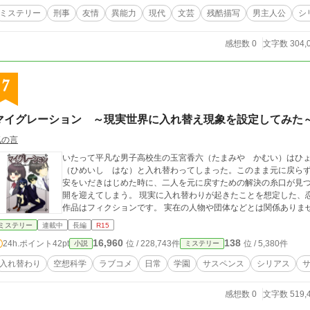
ミステリー
刑事
友情
異能力
現代
文芸
残酷描写
男主人公
シ
感想数 0
文字数 304,
7
マイグレーション ～現実世界に入れ替え現象を設定してみた
気の言
いたって平凡な男子高校生の玉宮香六（たまみや かむい）はひ
（ひめいし はな）と入れ替わってしまった。このまま元に戻ら
安をいだきはじめた時に、二人を元に戻すための解決の糸口が見
開を迎えてしまう。 現実に入れ替わりが起きたことを想定した、恋愛要素あり、謎ありの空想科学小説です。 この
作品はフィクションです。 実在の人物や団体などとは関係ありま
ミステリー
連載中
長編
R15
16,960
138
24h.ポイント
42pt
位 / 228,743件
位 / 5,380件
小説
ミステリー
入れ替わり
空想科学
ラブコメ
日常
学園
サスペンス
シリアス
感想数 0
文字数 519,