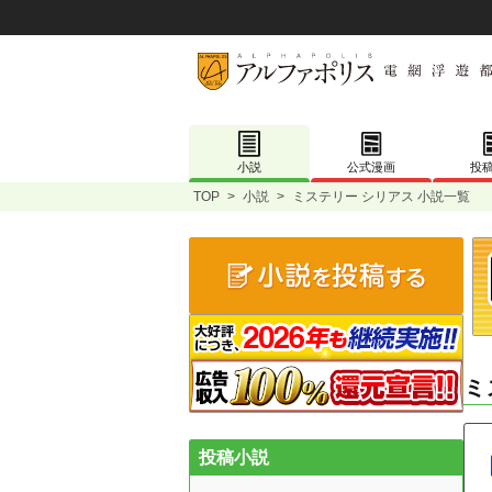
小説
公式漫画
投
TOP
>
小説
>
ミステリー シリアス 小説一覧
ミ
投稿小説