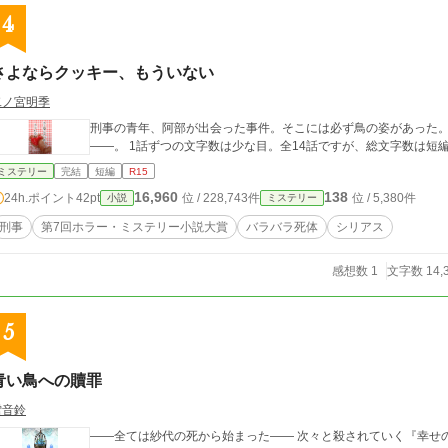
4
さよならクッキー、もういない
二ノ宮明季
刑事の青年、阿部が出会った事件。そこには必ず鳥の姿があった。
――。 1話ずつの文字数は少な目。全14話ですが、総文字数は
ミステリー
完結
短編
R15
16,960
138
24h.ポイント
42pt
位 / 228,743件
位 / 5,380件
小説
ミステリー
刑事
第7回ホラー・ミステリー小説大賞
バラバラ死体
シリアス
感想数 1
文字数 14,
5
青い鳥への贖罪
雪音鈴
――全ては紗代の死から始まった―― 次々と殺されていく『幸せ