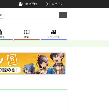
新規登録
ログイン
ネス
書籍
メディア化