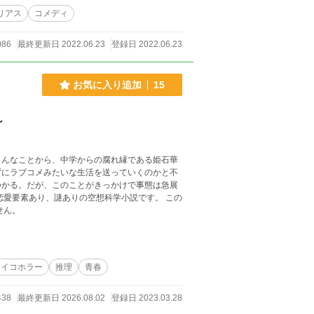
リアス
コメディ
086
最終更新日 2022.06.23
登録日 2022.06.23
お気に入り追加
15
～
ょんなことから、中学からの腐れ縁である姫石華
ずにラブコメみたいな生活を送っていくのかと不
つかる。だが、このことがきっかけで事態は急展
せん。
サイコホラー
推理
青春
438
最終更新日 2026.08.02
登録日 2023.03.28