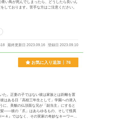
めR設定をしております。苦手な方はご注意ください。
ト
618
最終更新日 2023.09.16
登録日 2023.09.10
お気に入り追加
76
いた。正妻の子ではない彼は家族とは距離を置
うに、美貌の仏頂面な兄が「副当主」にすると
バー４』ではなく、その実家の奇妙なキーワード