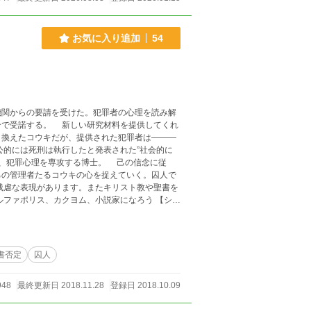
お気に入り追加
54
関からの要請を受けた。犯罪者の心理を読み解
分で受諾する。 新しい研究材料を提供してくれ
き換えたコウキだが、提供された犯罪者は―――
的には死刑は執行したと発表された”社会的に
と、犯罪心理を専攻する博士。 己の信念に従
己の管理者たるコウキの心を捉えていく。囚人で
ルファポリス、カクヨム、小説家になろう 【シリ
書否定
囚人
948
最終更新日 2018.11.28
登録日 2018.10.09