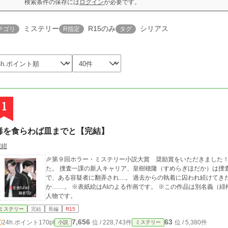
検索条件の保存には
ログイン
が必要です。
ミステリー
R15のみ
シリアス
テゴリ
R指定
タグ
1
毒を食らわば皿までと【完結】
紫紺
🎉第９回ホラー・ミステリー小説大賞 奨励賞をいただきました！🥰 人気のライブハウスで一人の少年が
た。 捜査一課の新人キャリア、皇樹穂隆（すめらぎほだか）は捜
で、ある容疑者に翻弄され…。 過去からの執着に囚われ続けてき
か……。 ※表紙絵はAIのよる作画です。 ※この作品は別名義（緋櫻りゅう）での公募作品でした。作者は紫紺と同
人物です。
ミステリー
完結
長編
R15
7,656
63
24h.ポイント
170pt
位 / 228,743件
位 / 5,380件
小説
ミステリー