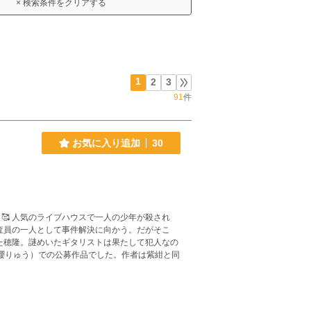
× 検索条件をクリアする
1
2
3
91
件
お気に入り追加
30
殺され
査員の一人として事件解決に向かう。だがそこ
た穂隆。謎めいたギタリストは果たして犯人なの