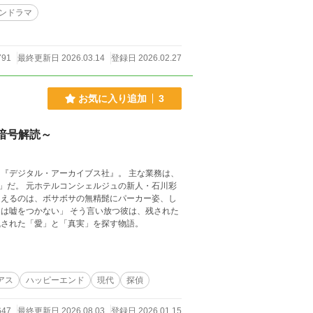
ンドラマ
791
最終更新日 2026.03.14
登録日 2026.02.27
お気に入り追加
3
暗号解読～
『デジタル・アーカイブス社』。 主な業務は、
人・石川彩
迎えるのは、ボサボサの無精髭にパーカー姿、し
残された「愛」と「真実」を探す物語。
アス
ハッピーエンド
現代
探偵
647
最終更新日 2026.08.03
登録日 2026.01.15