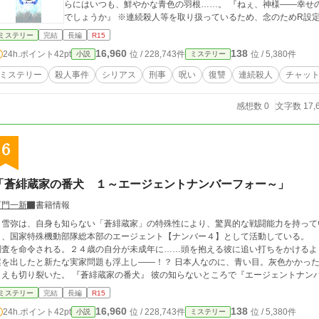
らにはいつも、鮮やかな青色の羽根……。 『ねぇ、神様――幸せの青い鳥が死んでしまったら、どうしたら良いん
でしょうか』 ※連続殺人等を取り扱っているため、念のた
ミステリー
完結
長編
R15
16,960
138
24h.ポイント
42pt
位 / 228,743件
位 / 5,380件
小説
ミステリー
ミステリー
殺人事件
シリアス
刑事
呪い
復讐
連続殺人
チャッ
感想数 0
文字数 17,
6
「蒼緋蔵家の番犬 １～エージェントナンバーフォー～」
百門一新
書籍情報
雪弥は、自身も知らない「蒼緋蔵家」の特殊性により、驚異的な戦闘能力を持って
、国家特殊機動部隊総本部のエージェント【ナンバー４】として活動している。 彼はある日「高校三年生として」学園への潜入
調査を命令される。２４歳の自分が未成年に……頭を抱える彼に追い打ちをかけるよ
出したと新たな実家問題も浮上し――！？ 日本人なのに、青い目。灰色かかった髪――彼の「爪」はあらゆるもの、そして怪異
さえも切り裂いた。 『蒼緋蔵家の番犬』 彼の知らないところで『エージェントナン
、彼自身の秘密と共に、雪弥と、雪弥の大切な家族も巻き込んでいく――。 ※「小説家になろう」「ノベマ！」「カクヨム」にも
ミステリー
完結
長編
R15
掲載しています。
16,960
138
24h.ポイント
42pt
位 / 228,743件
位 / 5,380件
小説
ミステリー