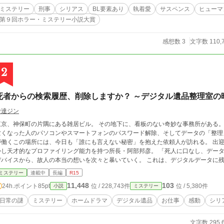
ミステリー
刑事
シリアス
BL要素あり
執着愛
サスペンス
ヒューマ
第９回ホラー・ミステリー小説大賞
感想数 3
文字数 110,
2
死者からの検索履歴、削除しますか？ ～デジタル遺品整理室の
伊達ジン
東京、神保町の片隅にある雑居ビル。 その地下に、看板のない奇妙な事務所がある。
くなった人のパソコンやスマートフォンのパスワード解除、そしてデータの「整理」だ。 元ホテルコンシェルジュの新
が働くこの場所には、今日も「誰にも言えない秘密」を抱えた依頼人が訪れる。 出
し天才的なプロファイリング能力を持つ所長・阿部邦彦。 「死人に口なし、データは嘘をつかない」 そう言い放つ彼は、残された
デバイスから、故人の本当の想いを次々と暴いていく。 これは、デジタルデータに
ミステリー
連載中
長編
R15
11,448
103
24h.ポイント
85pt
位 / 228,743件
位 / 5,380件
小説
ミステリー
日常の謎
ミステリー
ホームドラマ
デジタル遺品
お仕事
感動
シリ
文字数 295,