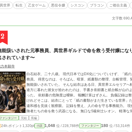
異世界
転生
乙女ゲーム
悪役令嬢
シスコン
ブラコン
ご都合主義
文字数 690,
2
無能扱いされた元事務員、異世界ギルドで命を救う受付嬢になり
名されています〜
他力本願寺
白石結衣、二十八歳。 現代日本ではDX化についていけず、「紙の人」「アナログさん」と陰で笑われていた元事
務員。 得意なのは、そろばん、暗算、紙書類の整理、台帳管理、契約書確認。 けれど会社ではそれを評価されず、
無能扱いされていた。 そんな結衣はある日、異世界エルセリアへ転移する。 魔法なし。戦闘力
途方に暮れた彼女が拾われたのは、手書き依頼書と紙台帳が山の
った。 依頼書の危険度は曖昧。 報酬計算はずさん。 負傷記録は整理されておらず、若手冒険者の死亡率は高い。
けれどそこは、結衣にとって「紙の書類がまだ生きている世界」だった。 そ
違和感を見抜く観察眼。 記録を整え、人の命を守る事務能力。 現代で評価されなかった地味な力が、異世界では冒
険者たちの命を救う武器になる。 無口なS級剣士レオン。 軽薄な斥候カイル。 犬系若手冒険者ノア。 王都から来
た貴公子アシュレイ。 そして結衣を拾った支部長ヴィクトル。 結衣に命を救われた彼らは、次々と彼女を専属指名
ファンタジー
完結
長編
し始める。 これは、戦えない受付嬢が紙と数字でギルドを変え、冒険者たちを生きて帰らせ、愛されながら自分の
1,048
180
24h.ポイント
1,320pt
位 / 228,788件
位 / 53,314件
小説
ファンタジー
居場所を見つけていく物語。 ※毎日2話更新 12:00、 20:00