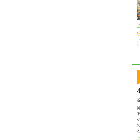
谷
神
不運
そ
のい