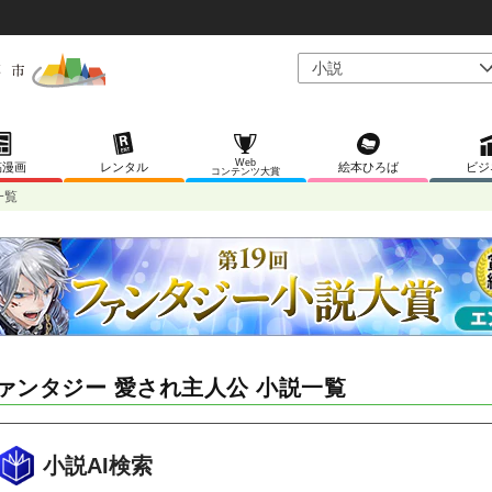
Web
稿漫画
レンタル
絵本ひろば
ビジ
コンテンツ大賞
一覧
ァンタジー 愛され主人公 小説一覧
小説AI検索