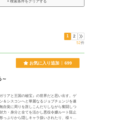
× 検索条件をクリアする
1
2
52
件
お気に入り追加
699
被る～
ガリアと王国の秘宝』の世界だと思い出す。ゲ
ン＆シスコンへと華麗なるジョブチェンジを遂
無自覚に周りを誑しこんだりしながら奮闘しつ
財力・身分と全てを活かし悪役令嬢ルート阻止
形っぷりから隠しキャラ扱いされたり、様々な
る彼の日常。（一話は短め設定です）