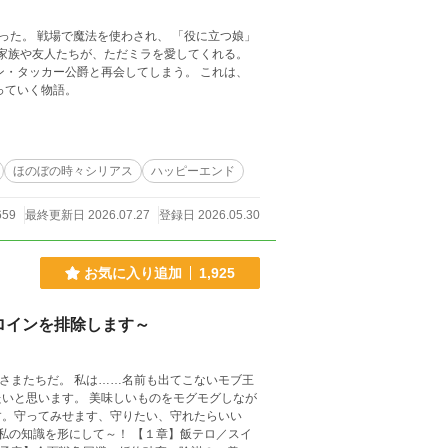
役に立つ娘」
ッカー公爵と再会してしまう。 これは、
っていく物語。
ほのぼの時々シリアス
ハッピーエンド
659
最終更新日 2026.07.27
登録日 2026.05.30
お気に入り追加
1,925
ロインを排除します～
いものをモグモグしなが
す。守ってみせます、守りたい、守れたらいい
して～！ 【１章】飯テロ／スイ