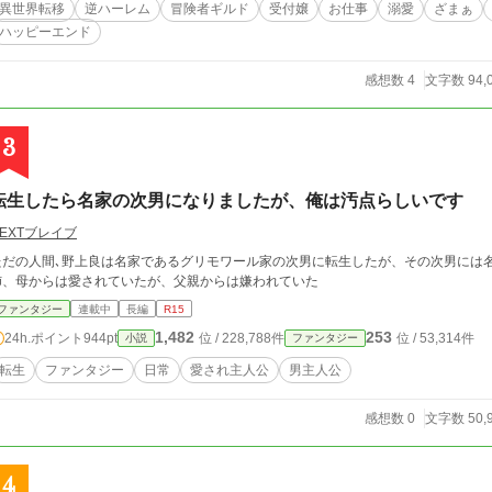
異世界転移
逆ハーレム
冒険者ギルド
受付嬢
お仕事
溺愛
ざまぁ
ハッピーエンド
感想数 4
文字数 94,
3
転生したら名家の次男になりましたが、俺は汚点らしいです
EXTブレイブ
ただの人間､野上良は名家であるグリモワール家の次男に転生したが、その次男には
姉、母からは愛されていたが、父親からは嫌われていた
ファンタジー
連載中
長編
R15
1,482
253
24h.ポイント
944pt
位 / 228,788件
位 / 53,314件
小説
ファンタジー
転生
ファンタジー
日常
愛され主人公
男主人公
感想数 0
文字数 50,
4