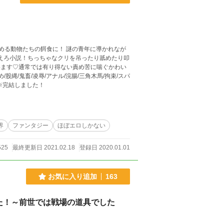
求める動物たちの餌食に！ 謎の青年に導かれなが
います♡通常では有り得ない責め苦に喘ぐかわい
グ/羞恥/異種姦/折檻/快楽拷問/強制絶頂/コブ渡り/クンニ/☆ ※完結しました！
界
ファンタジー
ほぼエロしかない
525
最終更新日 2021.02.18
登録日 2020.01.01
お気に入り追加
163
た！～前世では戦場の道具でした