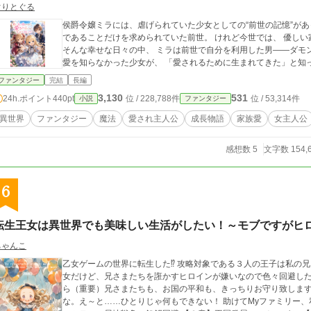
ぐりとぐる
侯爵令嬢ミラには、虐げられていた少女としての“前世の記憶”があった。 戦場で魔法を使わされ、 「
であることだけを求められていた前世。 けれど今世では、 優しい家族や友人たちが、ただミラを愛してくれる。
そんな幸せな日々の中、 ミラは前世で自分を利用した男――ダモン・タ
愛を知らなかった少女が、 「愛されるために生まれてきた」と知
ファンタジー
完結
長編
3,130
531
24h.ポイント
440pt
位 / 228,788件
位 / 53,314件
小説
ファンタジー
異世界
ファンタジー
魔法
愛され主人公
成長物語
家族愛
女主人公
感想数 5
文字数 154,
6
転生王女は異世界でも美味しい生活がしたい！～モブですがヒ
ちゃんこ
乙女ゲームの世界に転生した⁉ 攻略対象である３人の王子は私の兄さまたちだ。 私は……名前も出てこないモブ王
女だけど、兄さまたちを誑かすヒロインが嫌いなので色々回避したいと思います。 美味し
ら（重要）兄さまたちも、お国の平和も、きっちりお守り致しま
な。え～と……ひとりじゃ何もできない！ 助けてMyファミリー、私の知識を形に