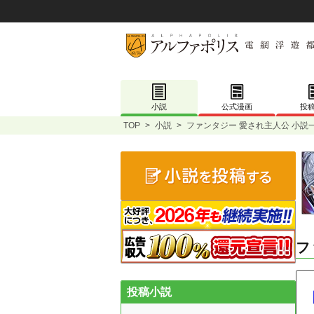
小説
公式漫画
投
TOP
>
小説
>
ファンタジー 愛され主人公 小説
フ
投稿小説