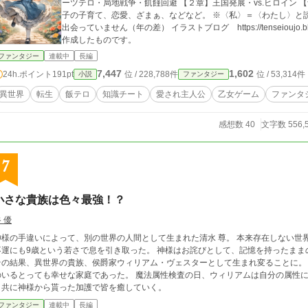
ーツテロ・局地戦争・飢饉回避 【２章】王国発展・vs.ヒロイン 【予定】全面戦争回避、婚約破棄、陰謀？、養い
子の子育て、恋愛、ざまぁ、などなど。 ※〈私〉＝〈わたし〉と読んで頂きたいと存じます。 ※恋愛相手とはまだ
出会っていません（年の差） イラストブログ https://tenseioujo.blogspot.com/ ※作中のイラストは画像生成AIで
作成したものです。
ファンタジー
連載中
長編
7,447
1,602
24h.ポイント
191pt
位 / 228,788件
位 / 53,314件
小説
ファンタジー
異世界
転生
飯テロ
知識チート
愛され主人公
乙女ゲーム
ファンタ
感想数 40
文字数 556,
7
小さな貴族は色々最強！？
 優
様の手違いによって、別の世界の人間として生まれた清水 尊。 本来存在しない世界の異物を排除しようと見えざる者の手が働き、
にも9歳という若さで息を引き取った。 神様はお詫びとして、記憶を持ったままの転生、そして加護を授けることを約束した。
の結果、異世界の貴族、侯爵家ウィリアム・ヴェスターとして生まれ変ることに。 転生先は優しい両親と、ちょっぴり愛の強い
るとっても幸せな家庭であった。 魔法属性検査の日、ウィリアムは自分の属性に驚愕して＿＿。 ウィリアムは、もふもふな友達
と共に神様から貰った加護で皆を癒していく。
ファンタジー
連載中
長編