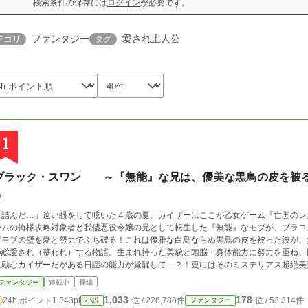
検索条件の保存には
ログイン
が必要です。
ファンタジー
愛され主人公
テゴリ
タグ
1
ブラック・スワン ～『無能』な兄は、優美な黒鳥の皮を
碧
「詰んだ…」遠い眼をして呟いた４歳の夏、カイザーはここが乙女ゲーム『亡国のレ
ームの俺様攻略対象者と我儘悪役令嬢の兄として転生した『無能』なモブが、ブラコ
げモブの壁を愛と努力でぶち破る！これは優雅な白鳥ならぬ黒鳥の皮を被った彼が、
つ総愛され（慕われ）する物語。生まれ持った美貌と頭脳・身体能力に努力を重ね、
に励むカイザーだがある日謎の能力が覚醒して…？！更にはそのミステリアス超絶美
勘違いにも拍車がかかり…。鉄壁の微笑みの裏で心の中の独り言と突っ込みが炸裂す
ファンタジー
連載中
長編
1,033
178
24h.ポイント
1,343pt
位 / 228,788件
位 / 53,314件
小説
ファンタジー