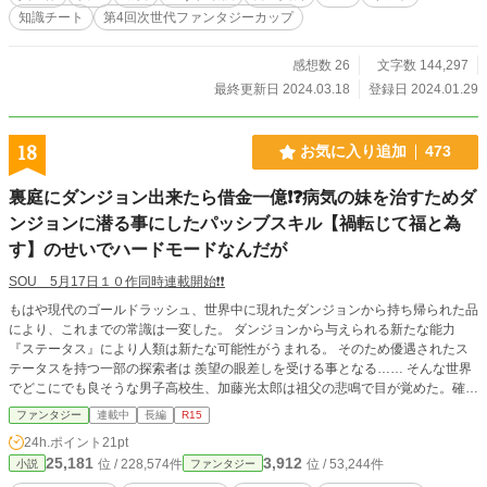
たちが意図せず、どんどんチート化してしまう。 僕の夢は、自由気ままに世界
知識チート
第4回次世代ファンタジーカップ
中を冒険すること…なんだけど、いつの間にかチートな子供たちが主体となっ
て、冒険が進んでいく。 僕の夢……どこいった？
感想数 26
文字数 144,297
最終更新日 2024.03.18
登録日 2024.01.29
18
お気に入り追加
473
裏庭にダンジョン出来たら借金一億❗❓病気の妹を治すためダ
ンジョンに潜る事にしたパッシブスキル【禍転じて福と為
す】のせいでハードモードなんだが
SOU 5月17日１０作同時連載開始❗❗
もはや現代のゴールドラッシュ、世界中に現れたダンジョンから持ち帰られた品
により、これまでの常識は一変した。 ダンジョンから与えられる新たな能力
『ステータス』により人類は新たな可能性がうまれる。 そのため優遇されたス
テータスを持つ一部の探索者は 羨望の眼差しを受ける事となる…… そんな世界
でどこにでも良そうな男子高校生、加藤光太郎は祖父の悲鳴で目が覚めた。確認
すると裏庭にダンジョンが出現していた。 光太郎は、ダンジョンに入る事を猛
ファンタジー
連載中
長編
R15
反対されるが、病気の妹を癒す薬を取りにいくため、探索者となる事を決意す
24h.ポイント
21pt
る。 しかし、光太郎が手にしたスキルは、常時発動型のデメリット付きのスキ
25,181
3,912
位 / 228,574件
位 / 53,244件
小説
ファンタジー
ル【禍転じて福と為す】だった。 効果は、全てのモンスターが強化され、障碍
と呼ばれるボスモンスターが出現する代わりに、ドロップアイテムや経験値が向