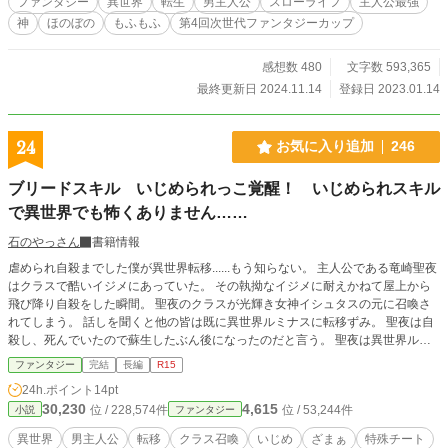
ファンタジー
異世界
転生
男主人公
スローライフ
主人公最強
――
神
ほのぼの
もふもふ
第4回次世代ファンタジーカップ
感想数 480
文字数 593,365
最終更新日 2024.11.14
登録日 2023.01.14
24
お気に入り追加
246
ブリードスキル いじめられっこ覚醒！ いじめられスキル
で異世界でも怖くありません……
石のやっさん
書籍情報
虐められ自殺までした僕が異世界転移......もう知らない。 主人公である竜崎聖夜
はクラスで酷いイジメにあっていた。 その執拗なイジメに耐えかねて屋上から
飛び降り自殺をした瞬間。 聖夜のクラスが光輝き女神イシュタスの元に召喚さ
れてしまう。 話しを聞くと他の皆は既に異世界ルミナスに転移ずみ。 聖夜は自
殺し、死んでいたので蘇生したぶん後になったのだと言う。 聖夜は異世界ルミ
ナスに行きたくなかったが、転移魔法はクラス全員に掛かっているため、拒否で
ファンタジー
完結
長編
R15
きない。 しかも、自分のジョブやスキルは、クラスの情報でイシュタスが勝手
24h.ポイント
14pt
に決めていた。 そのステータスに絶望したが……実は。 おもいつきで書き始め
30,230
4,615
位 / 228,574件
位 / 53,244件
小説
ファンタジー
たので更新はゆっくりになるかも知れません。 いじめられっこ覚醒！ いじめ
られスキルで異世界でも怖くありません…… からタイトルを『ブリードスキ
異世界
男主人公
転移
クラス召喚
いじめ
ざまぁ
特殊チート
ル いじめられっこ覚醒！ いじめられスキルで異世界でも怖くありませ