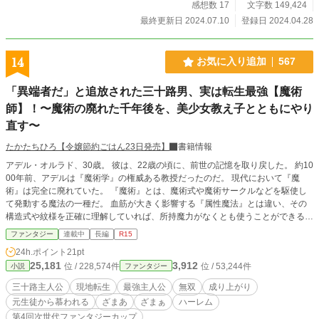
感想数 17
文字数 149,424
最終更新日 2024.07.10
登録日 2024.04.28
14
お気に入り追加
567
「異端者だ」と追放された三十路男、実は転生最強【魔術
師】！〜魔術の廃れた千年後を、美少女教え子とともにやり
直す〜
たかたちひろ【令嬢節約ごはん23日発売】
書籍情報
アデル・オルラド、30歳。 彼は、22歳の頃に、前世の記憶を取り戻した。 約10
00年前、アデルは『魔術学』の権威ある教授だったのだ。 現代において『魔
術』は完全に廃れていた。 『魔術』とは、魔術式や魔術サークルなどを駆使し
て発動する魔法の一種だ。 血筋が大きく影響する『属性魔法』とは違い、その
構造式や紋様を正確に理解していれば、所持魔力がなくとも使うことができる。
そのため1000年前においては、日常生活から戦闘、ものづくりまで広く使われ
ファンタジー
連載中
長編
R15
ていたのだが…… どういうわけか現代では、学問として指導されることもなく
24h.ポイント
21pt
なり、『劣化魔法』『雑用魔法』扱い。 『属性魔法』のみが隆盛を迎えてい
25,181
3,912
位 / 228,574件
位 / 53,244件
小説
ファンタジー
た。 そんななか、記憶を取り戻したアデルは1000年前の『喪失魔術』を活かし
て、一度は王立第一魔法学校の教授にまで上り詰める。 しかし、『魔術学』の
三十路主人公
現地転生
最強主人公
無双
成り上がり
隆盛を恐れた他の教授の陰謀により、地位を追われ、王都をも追放されてしまっ
元生徒から慕われる
ざまあ
ざまぁ
ハーレム
たのだ。 「今後、魔術を使えば、お前の知人にも危害が及ぶ」 と脅されて、魔
第4回次世代ファンタジーカップ
術の使用も禁じられたアデル。 所持魔力は０。 属性魔法をいっさい使えない彼