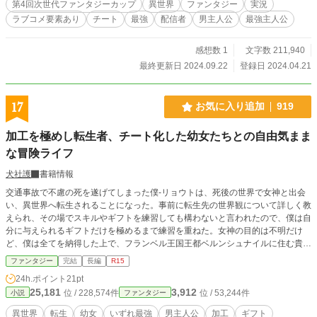
第4回次世代ファンタジーカップ
異世界
ファンタジー
実況
ともいえる璃緒たちを圧倒する姿を見て直ちにネフィリムの
ラブコメ要素あり
チート
最強
配信者
男主人公
最強主人公
ところに急行して叫ぶ。 「お前のダンジョン、クソダンジョ
ンって言われてんぞ」 「なんじゃと──！！」 いきなりポン
コツになり憤慨するネフィリム。 それから、戦いに勝利して
感想数 1
文字数 211,940
何とか璃緒たちを救った澄人。そして、配信者界のアイドル
最終更新日 2024.09.22
登録日 2024.04.21
を助けたことから、彼の生活は一変する。 「一緒に戦いまし
ょ」と誘ってくれた璃緒。「配下の生活のため」と他のダン
ジョンを見たいとついてきた元魔王「ネフィリム」。 大量の
17
お気に入り追加
919
コメントであふれながら３人で進むダンジョンは──どこか理
不尽だらけ。 そして──かつてゲーム界に存在した「クソゲ
加工を極めし転生者、チート化した幼女たちとの自由気まま
ー」ならぬ「クソダンジョン」専門の「クソ配信者」として
な冒険ライフ
バズっていく物語。
犬社護
書籍情報
交通事故で不慮の死を遂げてしまった僕-リョウトは、死後の世界で女神と出会
い、異世界へ転生されることになった。事前に転生先の世界観について詳しく教
えられ、その場でスキルやギフトを練習しても構わないと言われたので、僕は自
分に与えられるギフトだけを極めるまで練習を重ねた。女神の目的は不明だけ
ど、僕は全てを納得した上で、フランベル王国王都ベルンシュナイルに住む貴族
の名門ヒライデン伯爵家の次男として転生すると、とある理由で魔法を一つも習
ファンタジー
完結
長編
R15
得できないせいで、15年間軟禁生活を強いられ、15歳の誕生日に両親から追放
24h.ポイント
21pt
処分を受けてしまう。ようやく自由を手に入れたけど、初日から幽霊に憑かれた
25,181
3,912
位 / 228,574件
位 / 53,244件
小説
ファンタジー
幼女ルティナ、2日目には幽霊になってしまった幼女リノアと出会い、2人を仲
間にしたことで、僕は様々な選択を迫られることになる。そしてその結果、子供
異世界
転生
幼女
いずれ最強
男主人公
加工
ギフト