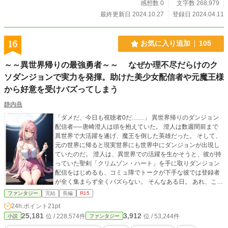
感想数 0
文字数 268,979
最終更新日 2024.10.27
登録日 2024.04.11
16
お気に入り追加
105
～～異世界帰りの最強勇者～～ なぜか理不尽だらけのク
ソダンジョンで実力を発揮。助けた美少女配信者や元魔王様
から好意を受けバズってしまう
静内燕
「ダメだ、今日も視聴者0だ……」 異世界帰りのダンジョン
配信者──唐崎澄人は頭を抱えていた。 澄人は数週間前まで
異世界で大活躍を遂げ、魔王を倒した英雄だった。 そして、
元の世界に帰ると現実世界にも世界中にダンジョンが出現し
ていたのだ。 澄人は、異世界での活躍を生かそうと、彼が持
っていた聖剣「クリムゾン・ハート」を手に取りダンジョン
配信をはじめるも、コミュ障でトークが下手な彼では登録者
が全く集まらず全くバズらない。 そんなある日。 あれ、この
ダンジョンのバランスおかしくね？ クソダンジョンともいえ
ファンタジー
完結
長編
R15
るバランスがおかしいダンジョンに遭遇。 そこにいたのは超
24h.ポイント
21pt
人気配信者「香純璃緒」率いるS級冒険者パーティ──そし
25,181
3,912
位 / 228,574件
位 / 53,244件
小説
ファンタジー
て、それと対峙する。 「魔王、ネフィリム」 圧倒的な美貌と
強さを兼ね備えた最強の敵だった。 ダンジョン配信者で最強