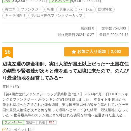
30,230
4,615
位 / 228,574件
位 / 53,244件
小説
ファンタジー
その能力を駆使して彼女たちを英雄にする。 だけど、そんな
彼女たちにとっては俺が英雄のようだ……。 ※※多少意識は
異世界
ファンタジー
転生
男主人公
ハーレム
防御特化
していますが、主人公最強で無双はなく、普通に苦戦しま
キャラ個性？
第4回次世代ファンタジーカップ
す……流行ではないのは承知ですが、登場人物の個性を持た
せるためそのキャラの物語（エピソード）や回想のような場
面が多いです……後一応理由はありますが、主人公の年上に
感想数 0
文字数 754,403
対する態度がなってません……、後、私（さくしゃ）の変な
最終更新日 2024.10.27
登録日 2024.01.16
癖で「……」が凄く多いです。その変ご了承の上で楽しんで
頂けると……Ｍです。の本望です（どうでもいいですよ
ね…）※※ ※※楽しかった……続きが気になると思って頂け
26
お気に入り追加
2,092
た場合、お気に入り登録……このエピソード好みだなとか思
ったらコメントを貰えたりすると軽い絶頂を覚えるくらいに
辺境左遷の錬金術師、実は人望が国王以上だった〜王国在住
は喜びます……メンタル弱めなので、誹謗中傷てきなものに
の剣聖や賢者達が次々と俺を追って辺境に来たので、のんび
は怯えていますが、気軽に頂けると嬉しいです。※※
り最強領地を経営してみる〜
雪鈴らぴな
【第4回次世代ファンタジーカップ最終順位7位！】 2024年5月11日 HOTランキ
ング＆ファンタジー・SFランキングW1位獲得しました！ 本タイトル 国王から
疎まれ辺境へと左遷された錬金術師、実は国王達以外の皆から慕われていた〜王
国の重要人物達が次々と俺を追って辺境へとやってきた結果、最強領地になって
いた〜 世界最高峰のスラム領とまで呼ばれる劣悪な領地へ左遷された主人公が
バカみたいなチート(無自覚)で無双しまくったり、ハーレム作りまくったり、夢
ファンタジー
連載中
長編
R15
のぐーたら生活を夢見て頑張る……そんな話。 無能を追い出したと思い込んで
24h.ポイント
14pt
る国王は、そんな無能を追って王国の超重要人物達が次々と王国を出ていって焦