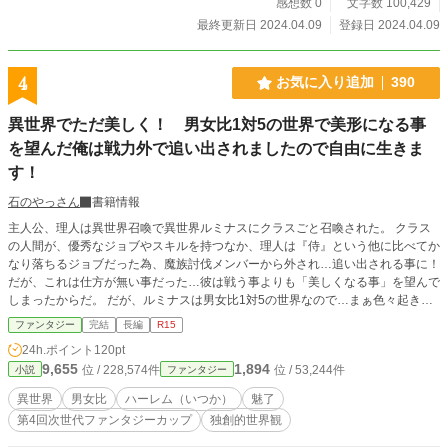
感想数 0
文字数 100,429
最終更新日 2024.04.09
登録日 2024.04.09
4
お気に入り追加
390
異世界でただ美しく！ 男女比1対5の世界で美形になる事
を望んだ俺は戦力外で追い出されましたので自由に生きま
す！
石のやっさん
書籍情報
主人公、理人は異世界召喚で異世界ルミナスにクラスごと召喚された。 クラス
の人間が、優秀なジョブやスキルを持つなか、理人は『侍』という他に比べてか
なり落ちるジョブだった為、魔族討伐メンバーから外され…追い出される事に！
だが、これは仕方が無い事だった…彼は戦う事よりも「美しくなる事」を望んで
しまったからだ。 だが、ルミナスは男女比1対5の世界なので…まぁ色々起きま
す。 ※私の書く男女比物が読みたい…そのリクエストに応えてみましたが、中
ファンタジー
完結
長編
R15
編で終わる可能性は高いです。
24h.ポイント
120pt
9,655
1,894
位 / 228,574件
位 / 53,244件
小説
ファンタジー
異世界
男女比
ハーレム（いつか）
魅了
第4回次世代ファンタジーカップ
独創的世界観