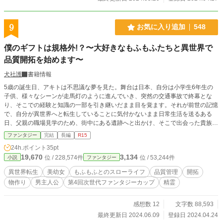
9
お気に入り追加
548
僕のギフトは規格外!？〜大好きなもふもふたちと異世界で
品質開拓を始めます〜
犬社護
書籍情報
5歳の誕生日、アキトは不思議な夢を見た。舞台は日本、自分は小学生6年生の
子供、様々なシーンが走馬灯のように進んでいき、突然の交通事故で終幕とな
り、そこでの経験と知識の一部を引き継いだまま目を覚ます。それが前世の記憶
で、自分が異世界へと転生していることに気付かないまま日常生活を送るある
日、父親の職場見学のため、街中にある遺跡へと出かけ、そこで出会った貴族の
幼女と話し合っている時に誘拐されてしまい、大ピンチ！ 目隠しされ不安の中
ファンタジー
完結
長編
R15
でどうしようかと思案していると、小さなもふもふ精霊-白虎が救いの手を差し
24h.ポイント
35pt
伸べて、アキトの秘めたる力が解放される。 この小さき白虎との出会いによ
19,670
3,134
位 / 228,574件
位 / 53,244件
小説
ファンタジー
り、アキトの運命が思わぬ方向へと動き出す。 これは、アキトと訳ありモフモ
フたちの起こす品質開拓物語。
異世界転生
美幼女
もふもふとのスローライフ
品質管理
開拓
物作り
男主人公
第4回次世代ファンタジーカップ
精霊
感想数 12
文字数 88,593
最終更新日 2024.06.09
登録日 2024.04.24