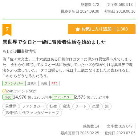
感想数 172
文字数 590,913
最終更新日 2024.09.30
登録日 2019.06.10
7
お気に入り追加
1,303
異世界でタロと一緒に冒険者生活を始めました
ももがぶ
書籍情報
俺「佐々木光太」二十六歳はある日気付けばタロに導かれ異世界へ来てしまっ
た。 会社から帰宅してタロと一緒に散歩していたハズが気が付けば異世界で魔
法をぶっ放していた。 タロは喋るし、俺は十二歳になりましたと言われるし、
これからどうなるんだろう。
ファンタジー
連載中
長編
R15
24h.ポイント
56pt
14,970
2,573
位 / 228,574件
位 / 53,244件
小説
ファンタジー
異世界
ファンタジー
転生
魔法
チート
恋愛
旅
第4回次世代ファンタジーカップ
感想数 14
文字数 319,047
最終更新日 2025.02.25
登録日 2023.07.05