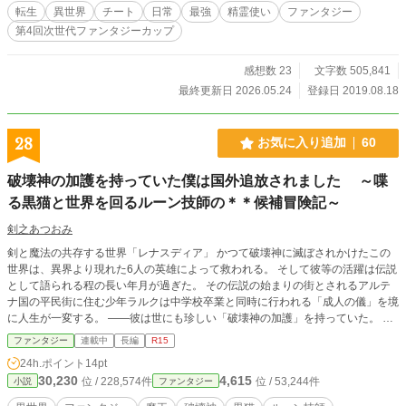
転生
異世界
チート
日常
最強
精霊使い
ファンタジー
第4回次世代ファンタジーカップ
感想数 23
文字数 505,841
最終更新日 2026.05.24
登録日 2019.08.18
28
お気に入り追加
60
破壊神の加護を持っていた僕は国外追放されました ～喋
る黒猫と世界を回るルーン技師の＊＊候補冒険記～
剣之あつおみ
剣と魔法の共存する世界「レナスディア」 かつて破壊神に滅ぼされかけたこの
世界は、異界より現れた6人の英雄によって救われる。 そして彼等の活躍は伝説
として語られる程の長い年月が過ぎた。 その伝説の始まりの街とされるアルテ
ナ国の平民街に住む少年ラルクは中学校卒業と同時に行われる「成人の儀」を境
に人生が一変する。 ――彼は世にも珍しい「破壊神の加護」を持っていた。 破
壊神は世界を滅ぼす存在として、その名前すらも禁忌される程の存在。 ラルク
ファンタジー
連載中
長編
R15
は危険な存在として捕らわれる事となった。 そして「不死」という能力も同時
24h.ポイント
14pt
に発覚した彼は激しい拷問の末、国外追放を命じられる。 気が付いた時には大
30,230
4,615
位 / 228,574件
位 / 53,244件
小説
ファンタジー
海原を走る船の倉庫だった。 ・・・彼はそこで世にも不思議な喋る猫スピカと
出会う。 この物語は運命の出会いとルーン技師の才能に目覚め、数々の偉業を