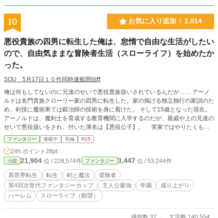
10
お気に入り追加
2,014
悪役貴族の四男に転生した俺は、怠惰で自由な生活がしたい
ので、自由気ままな冒険者生活（スローライフ）を始めたか
った。
SOU 5月17日１０作同時連載開始❗❗
俺は何もしてないのに兄達のせいで悪役貴族扱いされているんだが…… アーノ
ルドは名門貴族クローリー家の四男に転生した。家の掲げる独立独行の家訓のた
め、剣技に魔術果ては鍛冶師の技術を身に着けた。 そして15歳となった現在。
アーノルドは、魔剣士を育成する教育機関に入学するのだが、親戚や上の兄達の
せいで悪役扱いをされ、付いた渾名は【悪役公子】。 実家ではやりたくもな
い【付与魔術】をやらされ、学園に通っていても心の無い言葉を投げかけられる
ファンタジー
連載中
長編
R15
日々に嫌気がさした俺は、自由を求めて冒険者になる事にした。 剣術ではな
24h.ポイント
28pt
く刀を打ち刀を使う彼は、憧れの自由と、美味いメシとスローライフを求めて、
21,904
3,447
位 / 228,574件
位 / 53,244件
小説
ファンタジー
時に戦い。時にメシを食らい、時に剣を打つ。 アーノルドの第二の人生が幕
を開ける。しかし、同級生で仲の悪いメイザース家の娘ミナに学園での態度が演
異世界転生
転生
剣と魔法
冒険者
技だと知られてしまい。アーノルドの理想の生活は、ハチャメチャなものになっ
第4回次世代ファンタジーカップ
主人公最強
学園
成り上がり
て行く。
ハーレム
スローライフ（願望）
感想数 32
文字数 140,554