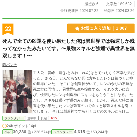
感想数 6
文字数 189,632
最終更新日 2024.07.22
登録日 2024.03.26
22
お気に入り追加
1,807
死んで全ての凶運を使い果たした俺は異世界では強運しか残
ってなかったみたいです。〜最強スキルと強運で異世界を無
双します！〜
猫パンチ
主人公、音峰 蓮(おとみね れん)はとてつもなく不幸な男だ
った。 ある日、とんでもない死に方をしたレンは気づくと神
の世界にいた。 そこには創造神がいて、レンの余りの不運な
死に方に同情し、異世界転生を提案する。 それを大いに喜
び、快諾したレンは創造神にスキルをもらうことになる。 た
だし、スキルは選べず運のみが頼り。 しかし、死んだ時に凶
運を使い果たしたレンは強運の力で次々と最強スキルを引い
てしまう。 それは創造神ですら引くほどのスキルだらけ
で・・・ そして、レンは最強スキルと強運で異世界を無双し
ファンタジー
連載中
長編
R15
てゆく・・・。
24h.ポイント
14pt
30,230
4,615
位 / 228,574件
位 / 53,244件
小説
ファンタジー