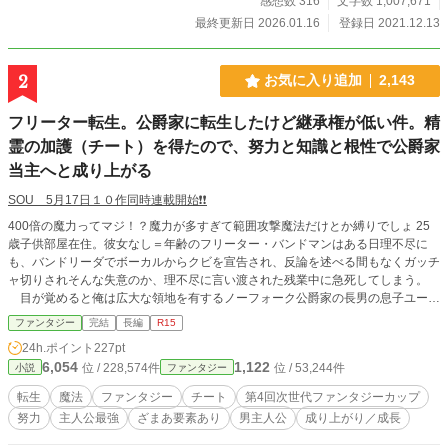
感想数 316
文字数 1,007,671
最終更新日 2026.01.16
登録日 2021.12.13
2
お気に入り追加
2,143
フリーター転生。公爵家に転生したけど継承権が低い件。精
霊の加護（チート）を得たので、努力と知識と根性で公爵家
当主へと成り上がる
SOU 5月17日１０作同時連載開始❗❗
400倍の魔力ってマジ！？魔力が多すぎて範囲攻撃魔法だけとか縛りでしょ 25
歳子供部屋在住。彼女なし＝年齢のフリーター・バンドマンはある日理不尽に
も、バンドリーダでボーカルからクビを宣告され、反論を述べる間もなくガッチ
ャ切りされそんな失意のか、理不尽に言い渡された残業中に急死してしまう。
目が覚めると俺は広大な領地を有するノーフォーク公爵家の長男の息子ユーサ
ー・フォン・ハワードに転生していた。 ユーサーは一度目の人生の漠然とした
ファンタジー
完結
長編
R15
目標であった『有名になりたい』他人から好かれ、知られる何者かになりたかっ
24h.ポイント
227pt
た。と言う目標を再認識し、二度目の生を悔いの無いように、全力で生きる事を
6,054
1,122
位 / 228,574件
位 / 53,244件
小説
ファンタジー
誓うのであった。 しかし、俺が公爵になるためには父の兄弟である次男、三男
の息子。つまり従妹達と争う事になってしまい。 ユーサーは富国強兵を掲げ、
転生
魔法
ファンタジー
チート
第4回次世代ファンタジーカップ
先ずは小さな事から始めるのであった。 そんな主人公のゆったり成長期！！
努力
主人公最強
ざまあ要素あり
男主人公
成り上がり／成長