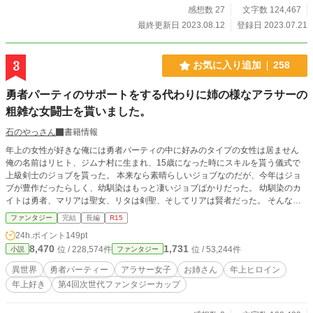
感想数 27
文字数 124,467
最終更新日 2023.08.12
登録日 2023.07.21
3
お気に入り追加
258
勇者パーティのサポートをする代わりに姉の様なアラサーの
粗雑な女闘士を貰いました。
石のやっさん
書籍情報
年上の女性が好きな俺には勇者パーティの中に好みのタイプの女性は居ません
俺の名前はリヒト、ジムナ村に生まれ、15歳になった時にスキルを貰う儀式で
上級剣士のジョブを貰った。 本来なら素晴らしいジョブなのだが、今年はジョ
ブが豊作だったらしく、幼馴染はもっと凄いジョブばかりだった。 幼馴染のカ
イトは勇者、マリアは聖女、リタは剣聖、そしてリアは賢者だった。 そんな訳
で充分に上位職の上級剣士だが、四職が出た事で影が薄れた。 彼等は色々と問
ファンタジー
完結
長編
R15
題があるので、俺にサポーターとしてついて行って欲しいと頼まれたのだが…ハ
24h.ポイント
149pt
ーレムパーティに俺は要らないし面倒くさいから断ったのだが…しつこく頼むの
8,470
1,731
位 / 228,574件
位 / 53,244件
小説
ファンタジー
で、条件を飲んでくれればと条件をつけた。 それは『27歳の女闘志レイラを借
金の権利ごと無償で貰う事』 今度もまた年上ヒロインです。 セルフレイティン
異世界
勇者パーティー
アラサー女子
お姉さん
年上ヒロイン
グは、話しの中でそう言った描写を書いたら追加します。 カクヨムにも投稿中
年上好き
第4回次世代ファンタジーカップ
です