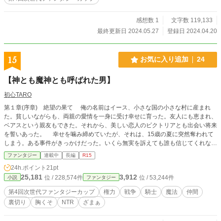
に、なかなか働き口は見つからず、田舎の学校でブラック労働に従事していた
が…… 低級ダンジョンに突如として現れた高ランクの魔物・ヒュドラを倒すた
感想数 1
文字数 119,133
め、久方ぶりに魔術を使ったところ、人生の歯車が再び動き出した。 かつて研
最終更新日 2024.05.27
登録日 2024.04.20
究室生として指導をしていた生徒、リーナ・リナルディが、彼のもとを訪れたの
だ。 「ずっと探しておりました、先生」 追放から五年。 成長した彼女は、王立
魔法学校の理事にまでなっていた。 そして、彼女は言う。 「先生を連れ戻しに
15
お気に入り追加
24
来ました。あなたには再度、王立第一魔法学校の講師になっていただきたいので
す」 、と。 こうしてアデルは今度こそ『魔術学』を再興するために、再び魔法
【神とも魔神とも呼ばれた男】
学校へと舞い戻る。 次々と成果を上げて成りあがるアデル。 前回彼を追放した
『属性魔法』の教授陣は、再びアデルを貶めんと画策するが…… むしろ『魔術
初心TARO
学』の有用性と、アデルの実力を世に知らしめることとなるのであった。
第１章(序章) 絶望の果て 俺の名前はイース、小さな国の小さな村に産まれ
た。貧しいながらも、両親の愛情を一身に受け幸せに育った。友人にも恵まれ、
ベアスという親友もできた。それから、美しい恋人のビクトリアとも出会い将来
を誓いあった。 幸せを噛み締めていたが、それは、15歳の夏に突然奪われて
しまう。ある事件がきっかけだった。いくら無実を訴えても誰も信じてくれな
い。その後、優しかった父に勘当された。そして、優しかった母や妹も、信頼で
ファンタジー
連載中
長編
R15
きる親友も、心から愛した恋人さえも、俺の元から去って行った。 絶望した
24h.ポイント
21pt
俺は、この国を出るしかなかった。そして、さまよい歩いたすえ、倒れ意識を失
25,181
3,912
位 / 228,574件
位 / 53,244件
小説
ファンタジー
った。 第2章 新天地 野垂れ死ぬ寸前に、１人の老人に救われた。俺は、何
者なんだ？生まれて来た意味はあるのか？ ここから、イースの新しい人生が
第4回次世代ファンタジーカップ
権力
戦争
騎士
魔法
仲間
始まる。
裏切り
胸くそ
NTR
ざまぁ