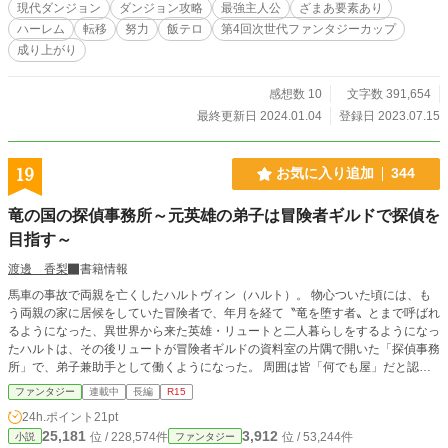
現代ダンジョン
ダンジョン攻略
最強主人公
ざまあ要素あり
上し、『ステータス』の上限を突破させ、追加『ステータス』幸運を表示すると
ハーレム
転移
努力
飯テロ
第4回次世代ファンタジーカップ
いうものだった。 「ソロ冒険者確定かよ❗❓」 果たして光太郎は、一人だけヘル
成り上がり
モードなダンジョンを生き抜いて妹の病を癒す薬を手に入れられるのか！？
※パーティーメンバーやダンジョン内に同行する女の子が登場するのは第一章中
盤37話からの本格登場です。
感想数 10
文字数 391,654
最終更新日 2024.01.04
登録日 2023.07.15
19
お気に入り追加
344
竜の国の探偵事務所～元英雄の弟子は冒険者ギルドで探偵を
目指す～
渡邊 香梨
書籍情報
馬車の事故で両親を亡くしたハルトヴィン（ハルト）。 物心ついた頃には、も
う両親の家に居候をしていた冒険者で、年月を経て〝竜を堕す者〟とまで呼ばれ
るようになった、異世界から来た英雄・リュートと二人暮らしをするようになっ
たハルトは、その後リュートが冒険者ギルドの資料室の片隅で開いた「探偵事務
所」で、弟子兼助手として働くようになった。 周囲は皆「何でも屋」だと認識
をしている中で、異世界で暮らしていた頃から探偵と言う職業に憧れがあったと
ファンタジー
連載中
長編
R15
言うリュートは、頑なに「探偵事務所」を主張している。 ハルトが成人して独
24h.ポイント
21pt
り立ちをするまではと、リュートは魔物退治や素材集めは冒険者たちに任せて、
25,181
3,912
位 / 228,574件
位 / 53,244件
小説
ファンタジー
主に彼らの間で起きるトラブルや、周囲に住まう貴族間の争いごとの仲裁なども