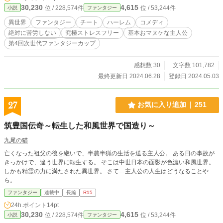
30,230
4,615
位 / 228,574件
位 / 53,244件
小説
ファンタジー
りだす。
異世界
ファンタジー
チート
ハーレム
コメディ
絶対に苦労しない
究極ストレスフリー
基本おマヌケな主人公
第4回次世代ファンタジーカップ
感想数 30
文字数 101,782
最終更新日 2024.06.28
登録日 2024.05.03
27
お気に入り追加
251
筑豊国伝奇～転生した和風世界で国造り～
九尾の猫
亡くなった祖父の後を継いで、半農半猟の生活を送る主人公。 ある日の事故が
きっかけで、違う世界に転生する。 そこは中世日本の面影が色濃い和風世界。
しかも精霊の力に満たされた異世界。 さて…主人公の人生はどうなることや
ら。
ファンタジー
連載中
長編
R15
24h.ポイント
14pt
30,230
4,615
位 / 228,574件
位 / 53,244件
小説
ファンタジー