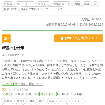
行うようになったのだ。 さて本日「何でも屋リュート」もとい「リュート探偵
異世界
ファンタジー
男主人公
冒険者ギルド
魔物
魔法
竜
事務所」に舞い込んだ依頼は――。 【Case1:狙われた竜の卵】 【Case2:姫と雇
探偵×助手
第4回次世代ファンタジーカップ
われの騎士（ナイト）】 【Case3:冒険者ギルドロマンス詐欺事件】 中編×３本
立ての予定です。 ファンタジー×ハードボイルド⁉ ※カクヨム「楽しくお仕事 in
異世界」中編コンテスト最終選考まで残りました！ 【2022.09.06 なろう版から
文字数 104,055
一部改稿しました】 応援宜しくお願いします！m(_ _)m
最終更新日 2025.06.03
登録日 2022.05.16
20
お気に入り追加
137
精霊のお仕事
ぼん＠ぼおやっじ
【完結】 オレは前世の記憶を思い出した。 あの世で、ダメじゃん。 でもそこに
いたのは地球で慣れ親しんだ神様。神様のおかげで復活がなったが…今世の記憶
が飛んでいた。 まあ、オレを拾ってくれたのはいい人達だしオレは彼等と家族
になって新しい人生を生きる。 ときどき神様の依頼があったり。 わけのわから
ん敵が出てきたりする。 たまには人間を蹂躙したりもする。？ まあいいか。
ファンタジー
完結
長編
R15
24h.ポイント
14pt
30,230
4,615
位 / 228,574件
位 / 53,244件
小説
ファンタジー
異世界
神さま
勇者
獣人
無双
バトル
モテモテ