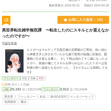
最終更新日 2024.05.31
登録日 2024.04.26
13
お気に入り追加
133
異世界転生雑学無双譚 〜転生したのにスキルとか貰えなか
ったのですが〜
芍薬甘草湯
エドガーはマルディア王国王都の五爵家の三男坊。幼い頃か
ら神童天才と評されていたが七歳で前世の知識に目覚め、図
書館に引き篭もる事に。 そして時は流れて十二歳になったエ
ドガー。祝福の儀にてスキルを得られなかったエドガーは流
刑者の村へ追放となるのだった。 【カクヨムにも投稿してま
す】
ファンタジー
完結
長編
R15
24h.ポイント
21pt
25,181
3,912
位 / 228,574件
位 / 53,244件
小説
ファンタジー
異世界
ファンタジー
転生
第4回次世代ファンタジーカップ
知識無双
魔法