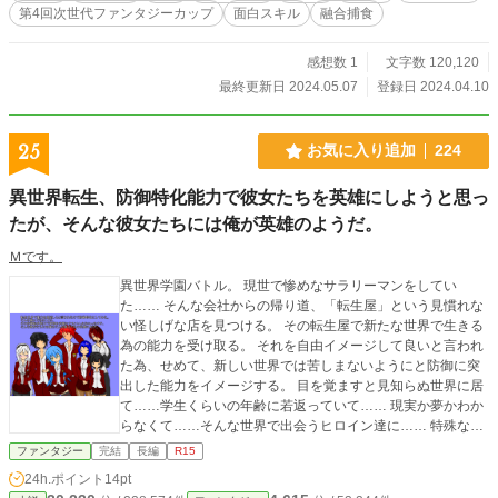
第4回次世代ファンタジーカップ
面白スキル
融合捕食
ん……』に変更しました。 カクヨムコン9に出品予定でしたが、期間内に10万文
字まで書けそうも無いのでカクヨムコン出品取り消しました。
感想数 1
文字数 120,120
最終更新日 2024.05.07
登録日 2024.04.10
25
お気に入り追加
224
異世界転生、防御特化能力で彼女たちを英雄にしようと思っ
たが、そんな彼女たちには俺が英雄のようだ。
Ｍです。
異世界学園バトル。 現世で惨めなサラリーマンをしてい
た…… そんな会社からの帰り道、「転生屋」という見慣れな
い怪しげな店を見つける。 その転生屋で新たな世界で生きる
為の能力を受け取る。 それを自由イメージして良いと言われ
た為、せめて、新しい世界では苦しまないようにと防御に突
出した能力をイメージする。 目を覚ますと見知らぬ世界に居
て……学生くらいの年齢に若返っていて…… 現実か夢かわか
らなくて……そんな世界で出会うヒロイン達に…… 特殊な能
力が当然のように存在するその世界で…… 自分の存在も、手
ファンタジー
完結
長編
R15
に入れた能力も……異世界に来たって俺の人生はそんなも
24h.ポイント
14pt
ん。 俺は俺の出来ること…… 彼女たちを守り……そして俺は