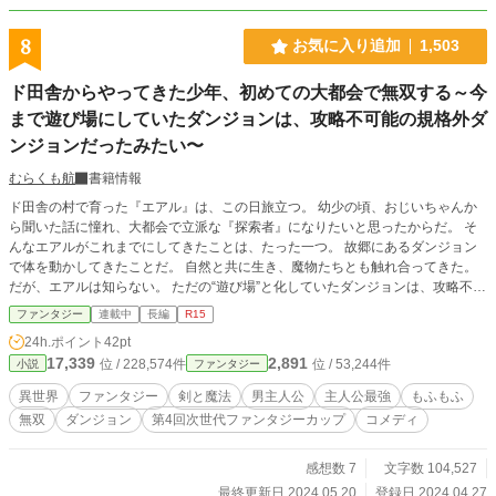
8
お気に入り追加
1,503
ド田舎からやってきた少年、初めての大都会で無双する～今
まで遊び場にしていたダンジョンは、攻略不可能の規格外ダ
ンジョンだったみたい〜
むらくも航
書籍情報
ド田舎の村で育った『エアル』は、この日旅立つ。 幼少の頃、おじいちゃんか
ら聞いた話に憧れ、大都会で立派な『探索者』になりたいと思ったからだ。 そ
んなエアルがこれまでにしてきたことは、たった一つ。 故郷にあるダンジョン
で体を動かしてきたことだ。 自然と共に生き、魔物たちとも触れ合ってきた。
だが、エアルは知らない。 ただの“遊び場”と化していたダンジョンは、攻略不可
能のＳＳＳランクであることを。 遊び相手たちは、全て最低でもＡランクオー
ファンタジー
連載中
長編
R15
バーの凶暴な魔物たちであることを。 これは、故郷のダンジョンで力をつけす
24h.ポイント
42pt
ぎた少年エアルが、大都会で無自覚に無双し、羽ばたいていく物語──。
17,339
2,891
位 / 228,574件
位 / 53,244件
小説
ファンタジー
異世界
ファンタジー
剣と魔法
男主人公
主人公最強
もふもふ
無双
ダンジョン
第4回次世代ファンタジーカップ
コメディ
感想数 7
文字数 104,527
最終更新日 2024.05.20
登録日 2024.04.27