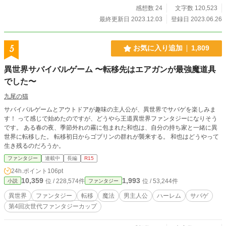
感想数 24
文字数 120,523
最終更新日 2023.12.03
登録日 2023.06.26
5
お気に入り追加
1,809
異世界サバイバルゲーム 〜転移先はエアガンが最強魔道具
でした〜
九尾の猫
サバイバルゲームとアウトドアが趣味の主人公が、異世界でサバゲを楽しみま
す！ って感じで始めたのですが、どうやら王道異世界ファンタジーになりそう
です。 ある春の夜、季節外れの霧に包まれた和也は、自分の持ち家と一緒に異
世界に転移した。 転移初日からゴブリンの群れが襲来する。 和也はどうやって
生き残るのだろうか。
ファンタジー
連載中
長編
R15
24h.ポイント
106pt
10,359
1,993
位 / 228,574件
位 / 53,244件
小説
ファンタジー
異世界
ファンタジー
転移
魔法
男主人公
ハーレム
サバゲ
第4回次世代ファンタジーカップ