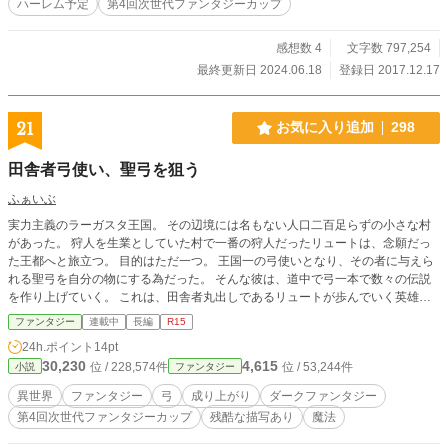
ハーレム予定
第4回次世代ファンタジーカップ
感想数 4
文字数 797,254
最終更新日 2024.06.18
登録日 2017.12.17
21
お気に入り追加
298
田舎者弓使い、聖弓を狙う
ふぁいぶ
実力主義のラーガスタ王国。 その辺境には名もない人口二百足らずの小さな村
があった。 狩人を生業としていた村で一番の狩人だったリュートは、念願だっ
た王都へと旅立つ。 目的はただ一つ。 王国一の弓使いとなり、その者に与えら
れる聖弓を自分の物にする為だった。 そんな彼は、道中で弓一本で数々の伝説
を作り上げていく。 これは、田舎者丸出しであるリュートが歩んでいく英雄譚
である。
ファンタジー
連載中
長編
R15
24h.ポイント
14pt
30,230
4,615
位 / 228,574件
位 / 53,244件
小説
ファンタジー
異世界
ファンタジー
弓
成り上がり
ダークファンタジー
第4回次世代ファンタジーカップ
残酷な描写あり
魔法