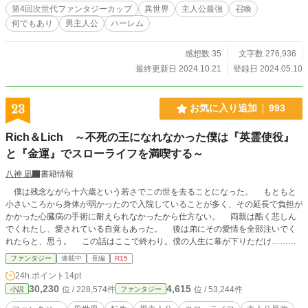
第4回次世代ファンタジーカップ
異世界
主人公最強
召喚
何でもあり
男主人公
ハーレム
感想数 35
文字数 276,936
最終更新日 2024.10.21
登録日 2024.05.10
23
お気に入り追加
993
Rich＆Lich ～不死の王になれなかった僕は『英霊使役』
と『金運』でスローライフを満喫する～
八神 凪
書籍情報
僕は残念ながら十六歳という若さでこの世を去ることになった。 もともと
小さいころから身体が弱かったので入院していることが多く、その延長で負担が
かかった心臓病の手術に耐えられなかったから仕方ない。 両親は酷く悲しん
でくれたし、愛されている自覚もあった。 後は弟にその愛情を全部注いでく
れたらと、思う。 この話はここで終わり。僕の人生に幕が下りただけ……そ
う思っていたんだけど―― 『抽選の結果あなたを別世界へ移送します♪』 ―
ファンタジー
連載中
長編
R15
―ゆるふわ系の女神と名乗る女性によりどうやら僕はラノベやアニメでよくある
24h.ポイント
14pt
異世界転生をすることになるらしい。 今度の人生は簡単に死なない身体が
30,230
4,615
位 / 228,574件
位 / 53,244件
小説
ファンタジー
欲しいと僕はひとつだけ叶えてくれる願いを決める。 「僕をリッチにして欲
しい」 『はあい、わかりましたぁ♪』 そして僕は異世界へ降り立つのだった