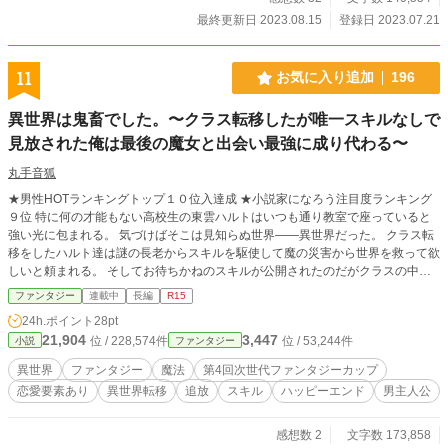
最終更新日 2023.08.15
登録日 2023.07.21
11
お気に入り追加
196
異世界は鬼畜でした。〜クラス転移したが唯一スキルなしで
見放された俺は最後の魔女と出会い最強に成り代わる〜
丸手音狐
★男性HOTランキングトップ１０位入達成 ★小説家になろう注目度ランキング
９位 特に何の才能もない高校生の東雲ハルトはいつも通り教室で座っていると
強い光に包まれる。 気づけばそこは見知らぬ世界――異世界だった。 クラス転
移をしたハルト達は謎の長老からスキルを駆使して魔の災害から世界を救って欲
しいと頼まれる。 そしてお待ちかねのスキルが公開されたのだがクラスの中で
唯一ハルトだけがスキルを持っていなかった。 それが原因で何もすることがで
ファンタジー
連載中
長編
R15
きなかったハルトはある時結華を救う事になるのだが負傷したハルトは見捨てら
24h.ポイント
28pt
れてしまい露頭に迷うことになる。 そんなハルトは森の中で最後の魔女――シ
21,904
3,447
位 / 228,574件
位 / 53,244件
小説
ファンタジー
ノに出会う。 シノはハルトに魔力を源とする魔法という力を分け与えた。 そし
てハルトは貰った魔法を駆使して次から次に現れる敵達と戦うことに。 しかし
異世界
ファンタジー
魔法
第4回次世代ファンタジーカップ
分け与えられた魔法はすぐに力の限界を迎える事になってしまう。 魔法を強
恋愛要素あり
異世界転移
追放
スキル
ハッピーエンド
男主人公
くする方法はただひとつ。 最後の魔女であるシノと愛し合う事。 だがこれまで
恋愛をしたことがないハルトは愛を知らずどうすれば言いのかと奮闘することに
なる。 ハルトが愛を見つけた時、世界が新たな時代へと動き出す。 これはクラ
感想数 2
文字数 173,858