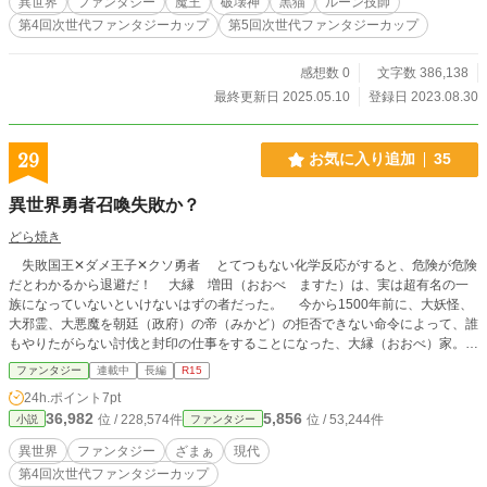
異世界
ファンタジー
魔王
破壊神
黒猫
ルーン技師
成し遂げる少年のお話です。 前日譚 なんだこのギルドネカマしかいない！ Ψ
第4回次世代ファンタジーカップ
第5回次世代ファンタジーカップ
ギルドごと異世界に行ったら実は全員ネカマだったΨ https://www.alphapolis.co.j
p/novel/288355361/518780651
感想数 0
文字数 386,138
最終更新日 2025.05.10
登録日 2023.08.30
29
お気に入り追加
35
異世界勇者召喚失敗か？
どら焼き
失敗国王✕ダメ王子✕クソ勇者 とてつもない化学反応がすると、危険が危険
だとわかるから退避だ！ 大縁 増田（おおべ ますた）は、実は超有名の一
族になっていないといけないはずの者だった。 今から1500年前に、大妖怪、
大邪霊、大悪魔を朝廷（政府）の帝（みかど）の拒否できない命令によって、誰
もやりたがらない討伐と封印の仕事をすることになった、大縁（おおべ）家。
この命令のを完遂した暁には、千五百年の宰相の地位就任と千五百年の日本の
ファンタジー
連載中
長編
R15
領地からの税の半分（つまり国家予算の半分）を千五百年与えるという約束をし
24h.ポイント
7pt
たが、命がらがらなんとか先祖が封印した後は、大っぴらに賄賂を出さなかった
36,982
5,856
位 / 228,574件
位 / 53,244件
小説
ファンタジー
という、聞けば無茶苦茶な理由で僻地へと強制勤務にさせられた大縁（おおべ)
家。 なぜ？千五百年の国家予算の半分なんて話しになったのか？ それは、
異世界
ファンタジー
ざまぁ
現代
妖怪封印によって一族はエネルギーをずっと無理矢理出すことになり、やらなく
第4回次世代ファンタジーカップ
てもいい不幸の生活をさせられる、補填、保障であった。 そして長き時間が