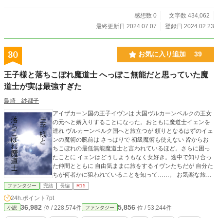
経ち、ついに封印が解ける時がやって来た。 逃げる？いやお断りだね。 今
の世界とそっくりだが、違う世界かもしれない地球で起こる物語。
感想数 0
文字数 434,062
最終更新日 2024.07.07
登録日 2024.02.23
30
お気に入り追加
39
王子様と落ちこぼれ魔道士 へっぽこ無能だと思っていた魔
道士が実は最強すぎた
島崎 紗都子
アイザカーン国の王子イヴンは 大国ヴルカーンベルクの王女
の元へと婿入りすることになった。おともに魔道士イェンを
連れ ヴルカーンベルク国へと旅立つが 頼りとなるはずのイェ
ンの魔術の腕前は さっぱりで 初級魔術も使えない 皆からお
ちこぼれの最低無能魔道士と言われているほど。さらに困っ
たことに イェンはどうしようもなく女好き。途中で知り合っ
た仲間とともに 自由気ままに旅をするイヴンたちだが 自分た
ちが何者かに狙われていることを知って……。 お気楽な旅か
ら一転、王位継承を巡る陰謀に巻き込まれていく二人は──。
ファンタジー
完結
長編
R15
24h.ポイント
7pt
36,982
5,856
位 / 228,574件
位 / 53,244件
小説
ファンタジー