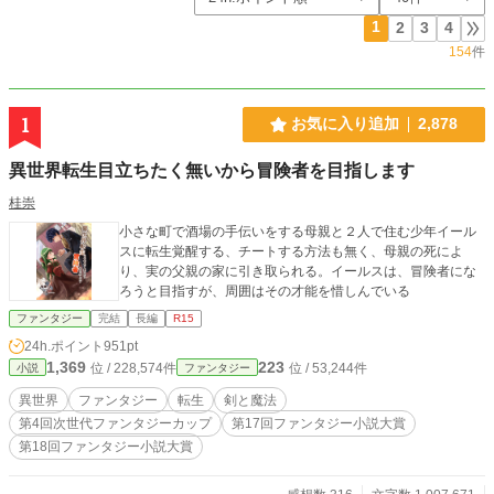
1
2
3
4
154
件
1
お気に入り追加
2,878
異世界転生目立ちたく無いから冒険者を目指します
桂崇
小さな町で酒場の手伝いをする母親と２人で住む少年イール
スに転生覚醒する、チートする方法も無く、母親の死によ
り、実の父親の家に引き取られる。イールスは、冒険者にな
ろうと目指すが、周囲はその才能を惜しんでいる
ファンタジー
完結
長編
R15
24h.ポイント
951pt
1,369
223
位 / 228,574件
位 / 53,244件
小説
ファンタジー
異世界
ファンタジー
転生
剣と魔法
第4回次世代ファンタジーカップ
第17回ファンタジー小説大賞
第18回ファンタジー小説大賞