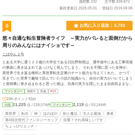
感想数 232
文字数 839,872
最終更新日 2026.05.01
登録日 2019.08.06
6
お気に入り追加
5,793
悠々自適な転生冒険者ライフ ～実力がバレると面倒だから
周りのみんなにはナイショです～
こばやん２号
とある大学に通う２２歳の大学生である日比野秋雨は、通学途中にある工事現場
の事故に巻き込まれてあっけなく死んでしまう。 それを不憫に思った女神が、
異世界で生き返る権利と異世界転生定番のチート能力を与えてくれた。 かつて
生きていた世界で趣味で読んでいた小説の知識から、自分の実力がバレてしまう
と面倒事に巻き込まれると思った彼は、自身の実力を隠したまま自由気ままな冒
険者をすることにした。 果たして彼の二度目の人生はうまくいくのか？ そし
ファンタジー
連載中
長編
R15
て彼は自分の実力を隠したまま平和な異世界生活をおくれるのか！？ ※この作
24h.ポイント
92pt
品はアルファポリス、小説家になろうの両サイトで同時配信しております。
11,225
2,119
位 / 228,574件
位 / 53,244件
小説
ファンタジー
異世界
転生
神
ほのぼの
剣と魔法
主人公最強
勇者
第4回次世代ファンタジーカップ
自重？それ美味しいです
ちょっぴりエッチ