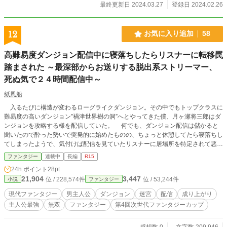
ス転移したがスキルがなく使い物にならず見放されたハルトが最後の魔女のシノ
最終更新日 2024.03.27
登録日 2024.02.26
と出会い最強に成り代わる物語である。 小説家になろう様、カクヨム様でも連
載中です。 先行配信に関しては小説家になろう様で行っています。
12
お気に入り追加
58
高難易度ダンジョン配信中に寝落ちしたらリスナーに転移罠
踏まされた ～最深部からお送りする脱出系ストリーマー、
死ぬ気で２４時間配信中～
紙風船
入るたびに構造が変わるローグライクダンジョン。その中でもトップクラスに
難易度の高いダンジョン”禍津世界樹の洞”へとやってきた僕、月ヶ瀬将三郎はダ
ンジョンを攻略する様を配信していた。 何でも、ダンジョン配信は儲かると
聞いたので酔った勢いで突発的に始めたものの、ちょっと休憩してたら寝落ちし
てしまったようで、気付けば配信を見ていたリスナーに居場所を特定されて悪戯
で転移罠に放り込まれてしまった！ ばっちり配信に映っていたみたいで、僕
ファンタジー
連載中
長編
R15
の危機的状況を面白半分で視聴する奴の所為でどんどん配信が広まってしまう。
24h.ポイント
28pt
サブスクも増えていくが、此処で死んだら意味ないじゃないか！ 僕ァ戻って
21,904
3,447
位 / 228,574件
位 / 53,244件
小説
ファンタジー
絶対にこのお金で楽な生活をするんだ……死ぬ気で戻ってやる！！！！ ※この
作品は小説家になろう様、カクヨム様でも投稿しています。
現代ファンタジー
男主人公
ダンジョン
迷宮
配信
成り上がり
主人公最強
無双
ファンタジー
第4回次世代ファンタジーカップ
感想数 0
文字数 209,946