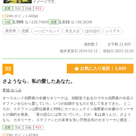
イメージです。
恋愛
完結
短編
R15
24h.ポイント
440pt
2,986
1,616
位 / 228,746件
位 / 66,363件
小説
恋愛
異世界
恋愛
ハッピーエンド
女主人公
ほのぼの
シリアス
感想数 2
文字数 21,605
最終更新日 2024.02.12
登録日 2022.10.20
32
お気に入り追加
1,828
さようなら、私の愛したあなた。
希猫 ゆうみ
オースルンド伯爵家の令嬢カタリーナは、幼馴染であるロヴネル伯爵家の令息ス
テファンを心から愛していた。いつか結婚するものと信じて生きてきた。 とこ
ろが、ステファンは爵位継承と同時にカールシュテイン侯爵家の令嬢ロヴィーサ
との婚約を発表。 「君の恋心には気づいていた。だが、私は違うんだ。さよう
なら、カタリーナ」 ステファンとの未来を失い茫然自失のカタリーナに接近し
てきたのは、社交界で知り合ったドグラス。 ドグラスは王族に連なるノルディ
恋愛
完結
長編
R15
ーン公爵の末子でありマルムフォーシュ伯爵でもある超上流貴族だったが、不埒
24h.ポイント
418pt