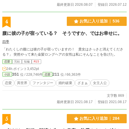
最終更新日 2026.08.07
登録日 2026.07.12
4
お気に入り追加
536
腹に彼の子が宿っている？ そうですか、ではお幸せに。
四季
「わたくしの腹には彼の子が宿っていますの！ 貴女はさっさと消えてくださ
る？」 突然やって来た金髪ロングヘアの女性は私にそんなことを告げた。
恋愛
完結
短編
R15
24h.ポイント
3,452pt
351
211
位 / 228,746件
位 / 66,363件
小説
恋愛
恋愛
異世界
ファンタジー
婚約破棄
ざまぁ
女主人公
文字数 869
最終更新日 2021.08.17
登録日 2021.08.17
5
お気に入り追加
284