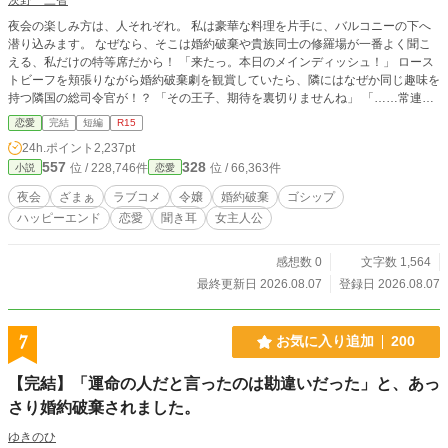
夜会の楽しみ方は、人それぞれ。 私は豪華な料理を片手に、バルコニーの下へ
潜り込みます。 なぜなら、そこは婚約破棄や貴族同士の修羅場が一番よく聞こ
える、私だけの特等席だから！ 「来たっ。本日のメインディッシュ！」 ロース
トビーフを頬張りながら婚約破棄劇を観賞していたら、隣にはなぜか同じ趣味を
持つ隣国の総司令官が！？ 「その王子、期待を裏切りませんね」 「……常連な
んですか？」 夜会をサボる聞き耳令嬢と、戦場より修羅場観賞が好き（？）な
恋愛
完結
短編
R15
総司令官。 婚約破棄、ざまぁ、恋愛騒動、貴族の秘密――今日も二人は料理片
24h.ポイント
2,237pt
手に最高の特等席へ。 これは、社交界の表では決して語られない「バルコニー
557
328
位 / 228,746件
位 / 66,363件
小説
恋愛
下の観客席」から始まる、恋とゴシップと飯テロのラブコメディです。
夜会
ざまぁ
ラブコメ
令嬢
婚約破棄
ゴシップ
ハッピーエンド
恋愛
聞き耳
女主人公
感想数 0
文字数 1,564
最終更新日 2026.08.07
登録日 2026.08.07
7
お気に入り追加
200
【完結】「運命の人だと言ったのは勘違いだった」と、あっ
さり婚約破棄されました。
ゆきのひ