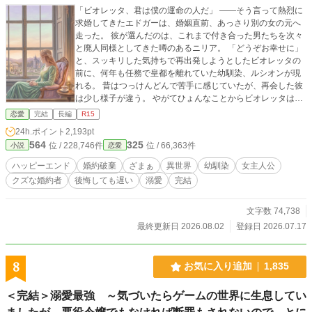
「ビオレッタ、君は僕の運命の人だ」 ――そう言って熱烈に
求婚してきたエドガーは、婚姻直前、あっさり別の女の元へ
走った。 彼が選んだのは、これまで付き合った男たちを次々
と廃人同様としてきた噂のあるニリア。 「どうぞお幸せに」
と、スッキリした気持ちで再出発しようとしたビオレッタの
前に、何年も任務で皇都を離れていた幼馴染、ルシオンが現
れる。 昔はつっけんどんで苦手に感じていたが、再会した彼
は少し様子が違う。 やがてひょんなことからビオレッタは、
陛下からの密命を帯びたルシオンと共に、ニリアの「危険な
恋愛
完結
長編
R15
秘密」を暴くことになるのだが……。 ※本作は「小説家にな
24h.ポイント
2,193pt
ろう」さんにも掲載しています。 ※表紙画像はAIで作成した
564
325
位 / 228,746件
位 / 66,363件
小説
恋愛
ものです
ハッピーエンド
婚約破棄
ざまぁ
異世界
幼馴染
女主人公
クズな婚約者
後悔しても遅い
溺愛
完結
文字数 74,738
最終更新日 2026.08.02
登録日 2026.07.17
8
お気に入り追加
1,835
＜完結＞溺愛最強 ～気づいたらゲームの世界に生息してい