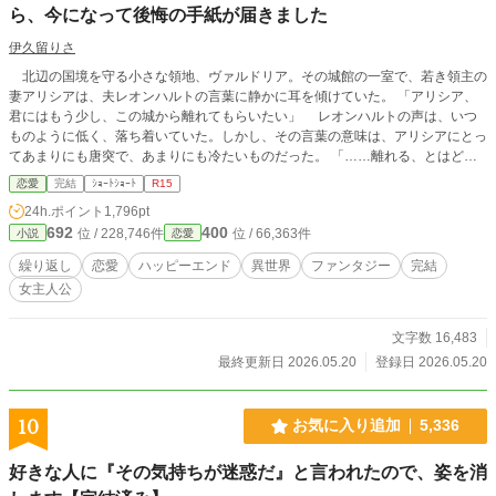
ら、今になって後悔の手紙が届きました
伊久留りさ
北辺の国境を守る小さな領地、ヴァルドリア。その城館の一室で、若き領主の
妻アリシアは、夫レオンハルトの言葉に静かに耳を傾けていた。 「アリシア、
君にはもう少し、この城から離れてもらいたい」 レオンハルトの声は、いつ
ものように低く、落ち着いていた。しかし、その言葉の意味は、アリシアにとっ
てあまりにも唐突で、あまりにも冷たいものだった。 「……離れる、とはどう
いう意味でございますか」 「つまり、この城にいないでほしい、ということ
恋愛
完結
ｼｮｰﾄｼｮｰﾄ
R15
だ。しばらくの間、君には別の場所で暮らしてもらいたい」 アリシアは、ゆ
24h.ポイント
1,796pt
っくりと目を閉じた。指先がわずかに震えるのを、彼女は必死に抑えていた。こ
692
400
位 / 228,746件
位 / 66,363件
小説
恋愛
の男の前で、自分が動揺している姿を見せたくなかったからだ。
繰り返し
恋愛
ハッピーエンド
異世界
ファンタジー
完結
女主人公
文字数 16,483
最終更新日 2026.05.20
登録日 2026.05.20
10
お気に入り追加
5,336
好きな人に『その気持ちが迷惑だ』と言われたので、姿を消