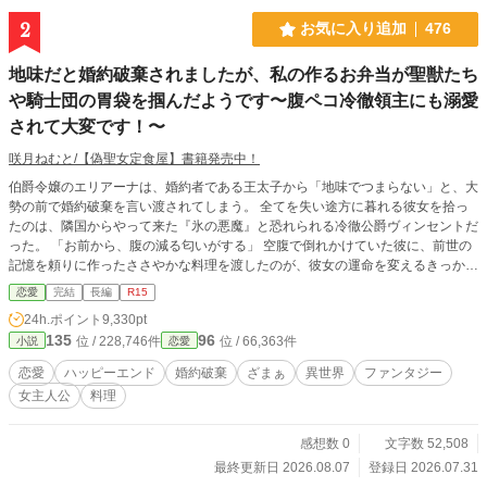
2
お気に入り追加
476
地味だと婚約破棄されましたが、私の作るお弁当が聖獣たち
や騎士団の胃袋を掴んだようです〜腹ペコ冷徹領主にも溺愛
されて大変です！〜
咲月ねむと/【偽聖女定食屋】書籍発売中！
伯爵令嬢のエリアーナは、婚約者である王太子から「地味でつまらない」と、大
勢の前で婚約破棄を言い渡されてしまう。 全てを失い途方に暮れる彼女を拾っ
たのは、隣国からやって来た『氷の悪魔』と恐れられる冷徹公爵ヴィンセントだ
った。 ​「お前から、腹の減る匂いがする」 ​空腹で倒れかけていた彼に、前世の
記憶を頼りに作ったささやかな料理を渡したのが、彼女の運命を変えるきっかけ
となる。 ​公爵領で待っていたのは、気難しい最強の聖獣フェンリルや、屈強な
恋愛
完結
長編
R15
騎士団。しかし彼らは皆、エリアーナの作る温かく美味しい「お弁当」の虜にな
24h.ポイント
9,330pt
ってしまう！ ​これは、地味だと虐げられた令嬢が、愛情たっぷりのお弁当で
135
96
位 / 228,746件
位 / 66,363件
小説
恋愛
人々の胃袋と心を掴み、最高の幸せを手に入れる、お腹も心も満たされる、ほっ
こり甘い物語。
恋愛
ハッピーエンド
婚約破棄
ざまぁ
異世界
ファンタジー
女主人公
料理
感想数 0
文字数 52,508
最終更新日 2026.08.07
登録日 2026.07.31