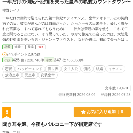
一年だけの側妃〜記憶を失った皇帝の執愛カウントダウン〜
樫野レイナ
一年だけの契約で迎えられた第十側妃エティエンヌ。 皇帝テオドールとの契約
満了の日、彼女が選んだのは自由だった。 たった一夜の出来事も、優しく囁か
れた言葉も、すべて忘れてもらうために——彼女は禁断の薬を使う。 これで二
度と関わることはない、そう思っていた。 やがて旅先で出会ったのは、大陸最
強の野盗団を率いる男・ジャン＝ファウスト。 なぜか彼は、初めて会ったはず
のエティエンヌを大切に扱う。 懐かしい声、似た仕草、そして忘れたはずの胸
恋愛
連載中
長編
R15
の痛み。 自由を選んだ元側妃と正体を隠した男。その出会いから、新たな物語
24h.ポイント
2,875pt
が始まる——。 ※展開ゆっくりです。 気長にお付き合いいただけましたら幸い
425
247
位 / 228,746件
位 / 66,363件
小説
恋愛
です。
恋愛
ハッピーエンド
異世界
女主人公
側妃
結婚
イケメン
放浪皇帝
元皇帝
変装皇帝
文字数 19,470
最終更新日 2026.08.06
登録日 2026.07.28
6
お気に入り追加
8
聞き耳令嬢、今夜もバルコニー下が指定席です
茨野 三智