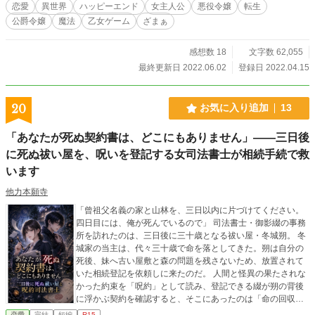
恋愛
異世界
ハッピーエンド
女主人公
悪役令嬢
転生
ままに生きるのだと。
公爵令嬢
魔法
乙女ゲーム
ざまぁ
感想数 18
文字数 62,055
最終更新日 2022.06.02
登録日 2022.04.15
20
お気に入り追加
13
「あなたが死ぬ契約書は、どこにもありません」――三日後
に死ぬ祓い屋を、呪いを登記する女司法書士が相続手続で救
います
他力本願寺
「曾祖父名義の家と山林を、三日以内に片づけてください。
四日目には、俺が死んでいるので」 司法書士・御影綴の事務
所を訪れたのは、三日後に三十歳となる祓い屋・冬城朔。 冬
城家の当主は、代々三十歳で命を落としてきた。朔は自分の
死後、妹へ古い屋敷と森の問題を残さないため、放置されて
いた相続登記を依頼しに来たのだ。 人間と怪異の果たされな
かった約束を「呪約」として読み、登記できる綴が朔の背後
に浮かぶ契約を確認すると、そこにあったのは「命の回収」
ではなく、「貸与霊力の返還」という文字だった。 あなたが
恋愛
完結
短編
R15