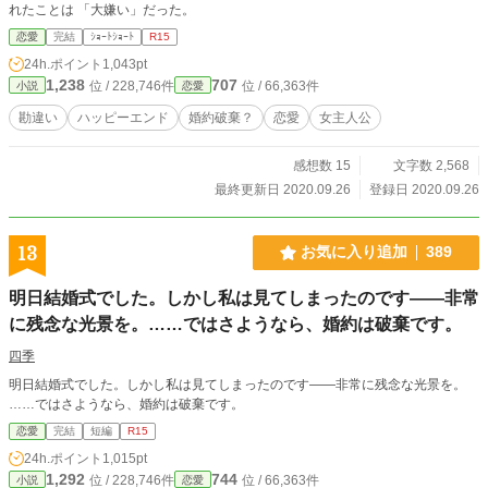
れたことは 「大嫌い」だった。
恋愛
完結
ｼｮｰﾄｼｮｰﾄ
R15
24h.ポイント
1,043pt
1,238
707
位 / 228,746件
位 / 66,363件
小説
恋愛
勘違い
ハッピーエンド
婚約破棄？
恋愛
女主人公
感想数 15
文字数 2,568
最終更新日 2020.09.26
登録日 2020.09.26
13
お気に入り追加
389
明日結婚式でした。しかし私は見てしまったのです――非常
に残念な光景を。……ではさようなら、婚約は破棄です。
四季
明日結婚式でした。しかし私は見てしまったのです――非常に残念な光景を。
……ではさようなら、婚約は破棄です。
恋愛
完結
短編
R15
24h.ポイント
1,015pt
1,292
744
位 / 228,746件
位 / 66,363件
小説
恋愛