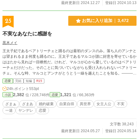
最終更新日 2024.12.27
登録日 2024.10.13
25
お気に入り追加
3,472
不実なあなたに感謝を
黒木メイ
王太子妃であるベアトリーチェと踊るのは最初のダンスのみ。落ち人のアンナと
は望まれるまま何度も踊るのに。王太子であるマルコが誰に好意を寄せているか
ははたから見れば一目瞭然だ。けれど、マルコが心から愛しているのはベアトリ
ーチェだけだった。そのことに気づいていながらも受け入れられないベアトリー
チェ。そんな時、マルコとアンナがとうとう一線を越えたことを知る。――――
不実なあなたを恨んだ回数は数知れず。けれど、今では感謝すらしている。愚か
恋愛
完結
短編
R15
なあなたのおかげで『幸せ』を取り戻すことができたのだから。 ※異世界転移
24h.ポイント
553pt
をしている登場人物がいますが主人公ではないためタグを外しています。 ※曖
2,382
1,321
位 / 228,746件
位 / 66,363件
小説
恋愛
昧設定。 ※一旦完結。 ※性描写は匂わせ程度。 ※小説家になろう様、カクヨム
様にも掲載予定。
ざまぁ
ざまあ
婚約破棄
自業自得
異世界
女主人公
不実
一途
ヤンデレ
恋愛
文字数 38,243
最終更新日 2024.05.27
登録日 2024.05.14