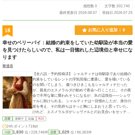
感想数 0
文字数 202,740
最終更新日 2026.08.07
登録日 2026.07.25
18
お気に入り追加
8
幸せのベリーパイ：結婚の約束をしていた幼馴染が本当の愛
を見つけたらしいので、私は一目惚れした辺境伯と幸せにな
ります
響優香
【全八話・予約投稿済】 シャルティナは幼馴染であり結婚の
約束をしているレントの浮気現場に遭遇し、愛を囁いている
のを聞いてしまう。 傷つきひきこもるシャルティナだった
が、親友のエスメラルダの勧めで夜会へ行くことに。 その夜
会で不埒な輩に襲われそうになるが、氷の辺境伯——シュヴ
ァルに助けられる。 シャルティナは一目惚れしたが、身分の
差を考え、その気持ちはそっと胸にしまおうと思っていた。
けれど、エスメラルダがシュヴァルとのお見合いをセッティ
ングしてくれて……。 毎日４時更新 他のサイトにも掲載して
恋愛
連載中
短編
R15
います
24h.ポイント
718pt
1,830
1,029
位 / 228,746件
位 / 66,363件
小説
恋愛