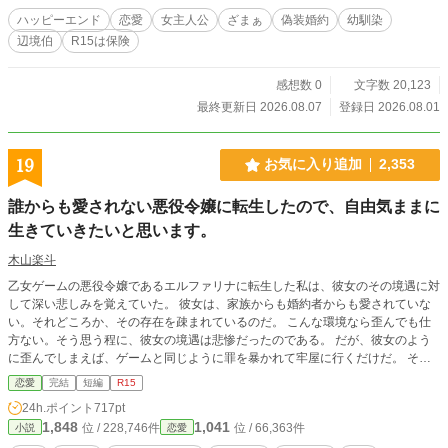
ハッピーエンド
恋愛
女主人公
ざまぁ
偽装婚約
幼馴染
辺境伯
R15は保険
感想数 0
文字数 20,123
最終更新日 2026.08.07
登録日 2026.08.01
19
お気に入り追加
2,353
誰からも愛されない悪役令嬢に転生したので、自由気ままに
生きていきたいと思います。
木山楽斗
乙女ゲームの悪役令嬢であるエルファリナに転生した私は、彼女のその境遇に対
して深い悲しみを覚えていた。 彼女は、家族からも婚約者からも愛されていな
い。それどころか、その存在を疎まれているのだ。 こんな環境なら歪んでも仕
方ない。そう思う程に、彼女の境遇は悲惨だったのである。 だが、彼女のよう
に歪んでしまえば、ゲームと同じように罪を暴かれて牢屋に行くだけだ。 その
ため、私は心を強く持つしかなかった。悲惨な結末を迎えないためにも、どんな
恋愛
完結
短編
R15
に不当な扱いをされても、耐え抜くしかなかったのである。 そんな私に、解放
24h.ポイント
717pt
される日がやって来た。 それは、ゲームの始まりである魔法学園入学の日だ。
1,848
1,041
位 / 228,746件
位 / 66,363件
小説
恋愛
全寮制の学園には、歪な家族は存在しない。 私は、自由を得たのである。 その
自由を謳歌しながら、私は思っていた。 悲惨な境遇から必ず抜け出し、自由気