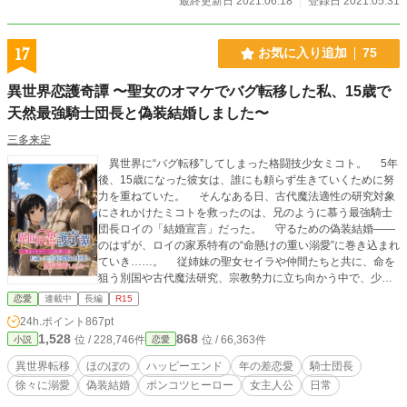
最終更新日 2021.06.18
登録日 2021.05.31
17
お気に入り追加
75
異世界恋護奇譚 〜聖女のオマケでバグ転移した私、15歳で
天然最強騎士団長と偽装結婚しました〜
三多来定
異世界に“バグ転移”してしまった格闘技少女ミコト。 5年
後、15歳になった彼女は、誰にも頼らず生きていくために努
力を重ねていた。 そんなある日、古代魔法適性の研究対象
にされかけたミコトを救ったのは、兄のように慕う最強騎士
団長ロイの「結婚宣言」だった。 守るための偽装結婚――
のはずが、ロイの家系特有の“命懸けの重い溺愛”に巻き込まれ
ていき……。 従姉妹の聖女セイラや仲間たちと共に、命を
狙う別国や古代魔法研究、宗教勢力に立ち向かう中で、少し
ずつ育っていく関係と絆。 最強騎士団長（ポンコツ）×格
恋愛
連載中
長編
R15
闘少女の、真剣なのにどこか不器用な恋物語。 ※王族・貴族
24h.ポイント
867pt
や魔法使用者の登場はありません ※ざまぁ展開はありません
1,528
868
位 / 228,746件
位 / 66,363件
小説
恋愛
※人物関係と積み重ねを軸にした作品です ※完結済を投稿し
ています ※本作は小説家になろうとカクヨムにも同一名義で
異世界転移
ほのぼの
ハッピーエンド
年の差恋愛
騎士団長
投稿をしています
徐々に溺愛
偽装結婚
ポンコツヒーロー
女主人公
日常