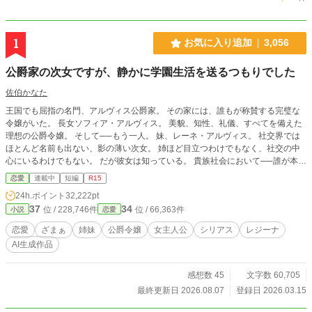
1
お気に入り追加
3,056
公爵家の次女ですが、静かに学園生活を送るつもりでした
佐伯かなた
王国でも屈指の名門、アルヴィス公爵家。 その家には、誰もが称賛する完璧な
令嬢がいた。 長女ソフィア・アルヴィス。 美貌、知性、礼儀、すべてを備えた
理想の公爵令嬢。 そして──もう一人。 妹、レーネ・アルヴィス。 社交界では
ほとんど名前も出ない、影の薄い次女。 姉ほど目立つわけでもなく、社交の中
心にいるわけでもない。 だが彼女は知っている。 貴族社会において──誰が本当
に優れているのか、というのは……静かな場面でこそ分かるということを。 王
恋愛
連載中
短編
R15
立学園に入学したレーネは、 礼儀作法、社交、そして人間関係の中で、静かに
24h.ポイント
32,222pt
周囲を観察していく。 やがて── 軽んじていた者たちは気づく。 『公爵家の
37
34
位 / 228,746件
位 / 66,363件
小説
恋愛
妹』が、本当はどんな令嬢だったのかを。 これは、静かな公爵令嬢が学園と貴
族社会で評価を覆していく物語。
恋愛
ざまぁ
姉妹
公爵令嬢
女主人公
シリアス
レジーナ
AI生成作品
感想数 45
文字数 60,705
最終更新日 2026.08.07
登録日 2026.03.15