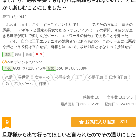
ましたが、悪役令嬢でもなければ断罪もされないので、とに
かく楽しむことにしました～
夏笆（なつは）
「おねえしゃま。こえ、すっごくおいしいでし！」 弟のその言葉は、晴天の
霹靂。 アギルレ公爵家の長女であるレオカディアは、その瞬間、今自分が生
きる世界が前世で楽しんだゲーム「エトワールの称号」であることを知った。
しかし、自分は王子エルミニオの婚約者ではあるものの、このゲームには悪役
令嬢という役柄は存在せず、断罪も無いので、攻略対象とはなるべく接触せず、
穏便に生きて行けば大丈夫と、生きることを楽しむことに決める。 醤油が欲
恋愛
完結
長編
R15
しい、うにが食べたい。 レオカディアが何か「おねだり」するたびに、アギ
24h.ポイント
2,059pt
ルレ領は、周りの領をも巻き込んで豊かになっていく。 既にゲームとは違う
609
356
位 / 228,746件
位 / 66,363件
小説
恋愛
展開になっている人間関係、その学院で、ゲームのヒロインは前世の記憶通りに
攻略を開始するのだが・・・・・？ 小説家になろうにも掲載しています。 本編
恋愛
異世界
女主人公
公爵令嬢
王子
公爵子息
辺境伯子息
完結済み。 続きのお話を、掲載中です。 続きのお話も、完結しました。
弟
乙女ゲーム
料理
感想数 10
文字数 162,345
最終更新日 2026.02.28
登録日 2024.09.20
9
お気に入り追加
311
旦那様から出て行ってほしいと言われたのでその通りにした