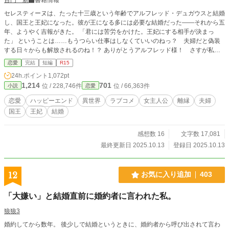
セレスティーヌは、たった十三歳という年齢でアルフレッド・デュガウスと結婚
し、国王と王妃になった。彼が王になる多には必要な結婚だった――それから五
年、ようやく吉報がきた。 「君には苦労をかけた。王妃にする相手が決まっ
た」 ということは……もうつらい仕事はしなくていいのねっ？ 夫婦だと偽装
する日々からも解放されるのね！？ ありがとうアルフレッド様！ さすが私の
ことよく分かってるわ！ セレスティーヌは離縁を大喜びで受け入れてバカンス
恋愛
完結
短編
R15
に出かけたのだが、夫、いや元夫の様子が少しおかしいようで……？ サクッと
24h.ポイント
1,072pt
読める読み切りの短編となっていります！お楽しみいただけましたら嬉しく思い
1,214
701
位 / 228,746件
位 / 66,363件
小説
恋愛
ます！ ※他サイト様にも掲載
恋愛
ハッピーエンド
異世界
ラブコメ
女主人公
離縁
夫婦
国王
王妃
結婚
感想数 16
文字数 17,081
最終更新日 2025.10.13
登録日 2025.10.13
12
お気に入り追加
403
「大嫌い」と結婚直前に婚約者に言われた私。
狼狼3
婚約してから数年。 後少しで結婚というときに、婚約者から呼び出されて言わ