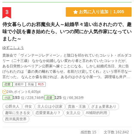
3
お気に入り追加
1,005
侍女暮らしのお邪魔虫夫人～結婚早々追い出されたので、趣
味で小説を書き始めたら、いつの間にか人気作家になってい
ました～
ゆずこしょう
貴族会で「ヴィンテージレディーン」と陰口を叩かれていたコレット・ボルダコ
リー（二十三歳） なかなか結婚しない変わり者と言われていたコレットだが、
ある日突然シルベリアン公爵家へ嫁ぐことになる。 しかし結婚式当日、夫に告
げられたのは「森の奥の離れで暮らせ。名前だけ貸してくれ」という理不尽な一
言だった。 なんとか森を抜ければ、あるのは小さな小屋一つ。 調理場も井戸も
なく、あるのは“離れ”とは名ばかりの物置小屋だけ。 しかし、コレットは絶望す
恋愛
連載中
長編
R15
ること無く、着ていたドレスを切ってベッドを作り始める。 「藁のベッドで寝
24h.ポイント
6,405pt
てみたかったのよね。」 さらに自ら変装して本邸へ潜入し、夫の愛人アリスの
193
125
位 / 228,746件
位 / 66,363件
小説
恋愛
専属侍女・アレットとして働き始めて…… 傲慢な夫と、わがままな義妹。 二人
の日常は、小説のネタの宝庫だった。 「せっかくだし、小説を書きましょう。
公爵夫人
侍女
主人公は小説家
貴族・王族
ざまぁ要素あり
名前は“お邪魔虫夫人”がいいわね。」 こうして書き上げられた物語は朝刊小説と
趣味に生きる女
恋愛要素あり？
女主人公
AI補助的利用
して貴族たちの間で瞬く間に大人気となり、「お邪魔虫夫人」の名は国中へ広ま
西洋風異世界
っていく。 そして誰も気づかないまま、小説に綴られた数々の出来事が、やが
て王国に隠された数々の汚点を白日の下に晒していくことになるのだが……！？
感想数 15
文字数 162,842