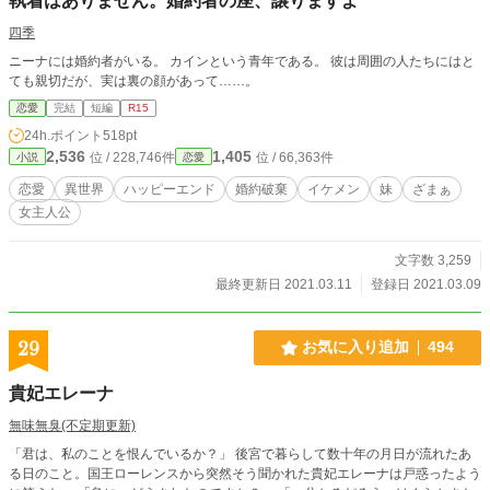
執着はありません。婚約者の座、譲りますよ
四季
ニーナには婚約者がいる。 カインという青年である。 彼は周囲の人たちにはと
ても親切だが、実は裏の顔があって……。
恋愛
完結
短編
R15
24h.ポイント
518pt
2,536
1,405
位 / 228,746件
位 / 66,363件
小説
恋愛
恋愛
異世界
ハッピーエンド
婚約破棄
イケメン
妹
ざまぁ
女主人公
文字数 3,259
最終更新日 2021.03.11
登録日 2021.03.09
29
お気に入り追加
494
貴妃エレーナ
無味無臭(不定期更新)
「君は、私のことを恨んでいるか？」 後宮で暮らして数十年の月日が流れたあ
る日のこと。国王ローレンスから突然そう聞かれた貴妃エレーナは戸惑ったよう