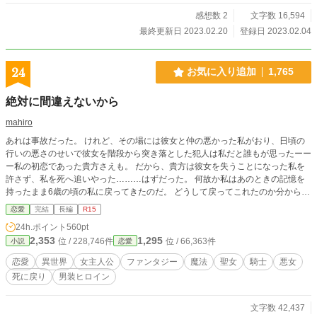
感想数 2
文字数 16,594
最終更新日 2023.02.20
登録日 2023.02.04
24
お気に入り追加
1,765
絶対に間違えないから
mahiro
あれは事故だった。 けれど、その場には彼女と仲の悪かった私がおり、日頃の
行いの悪さのせいで彼女を階段から突き落とした犯人は私だと誰もが思ったーー
ー私の初恋であった貴方さえも。 だから、貴方は彼女を失うことになった私を
許さず、私を死へ追いやった………はずだった。 何故か私はあのときの記憶を
持ったまま6歳の頃の私に戻ってきたのだ。 どうして戻ってこれたのか分からな
いが、このチャンスを逃すわけにはいかない。 私はもう彼らとは出会わず、日
恋愛
完結
長編
R15
頃の行いの悪さを見直し、平穏な生活を目指す！そう決めたはずなのに...……。
24h.ポイント
560pt
2,353
1,295
位 / 228,746件
位 / 66,363件
小説
恋愛
恋愛
異世界
女主人公
ファンタジー
魔法
聖女
騎士
悪女
死に戻り
男装ヒロイン
文字数 42,437