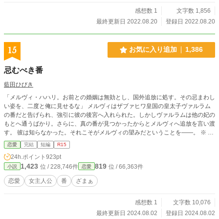
感想数 1
文字数 1,856
最終更新日 2022.08.20
登録日 2022.08.20
15
お気に入り追加
1,386
忌むべき番
藍田ひびき
「メルヴィ・ハハリ。お前との婚姻は無効とし、国外追放に処す。その忌まわし
い姿を、二度と俺に見せるな」 メルヴィはザブァヒワ皇国の皇太子ヴァルラム
の番だと告げられ、強引に彼の後宮へ入れられた。しかしヴァルラムは他の妃の
もとへ通うばかり。さらに、真の番が見つかったからとメルヴィへ追放を言い渡
す。 彼は知らなかった。それこそがメルヴィの望みだということを――。 ※ 8/
4 誤字修正しました。 ※ なろうにも投稿しています。
恋愛
完結
短編
R15
24h.ポイント
923pt
1,423
819
位 / 228,746件
位 / 66,363件
小説
恋愛
恋愛
女主人公
番
ざまぁ
感想数 1
文字数 10,076
最終更新日 2024.08.02
登録日 2024.08.02