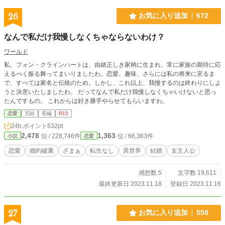
26
お気に入り追加
672
なんで私だけ我慢しなくちゃならないわけ？
ワールド
私、フォン・クラインハートは、由緒正しき家柄に生まれ、常に家族の期待に応
えるべく振る舞ってまいりましたわ。恋愛、趣味、さらには私の将来に至るま
で、すべては家名と伝統のため。しかし、これ以上、我慢するのは終わりにしよ
うと決意いたしましたわ。 だってなんで私だけ我慢しなくちゃいけないと思っ
たんですもの。 これからは好き勝手やらせてもらいますわ。
恋愛
完結
長編
R15
24h.ポイント
532pt
2,478
1,363
位 / 228,746件
位 / 66,363件
小説
恋愛
恋愛
婚約破棄
ざまぁ
転生なし
異世界
結婚
女主人公
感想数 5
文字数 19,611
最終更新日 2023.11.18
登録日 2023.11.16
27
お気に入り追加
558