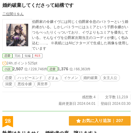
婚約破棄してくださって結構です
二位関りをん
伯爵家の令嬢イヴには同じく伯爵家令息のバトラーという婚
約者がいる。しかしバトラーにはユミアという子爵令嬢がい
つもべったりくっついており、イヴよりもユミアを優先して
いる。そんなイヴを公爵家次期当主のコーディが優しく包み
込む……。 ※表紙にはAIピクターズで生成した画像を使用し
ています
恋愛
完結
短編
R15
24h.ポイント
525pt
2,507
1,376
位 / 228,746件
位 / 66,363件
小説
恋愛
恋愛
ハッピーエンド
ざまぁ
イケメン
婚約破棄
女主人公
溺愛
悪役令嬢
異世界
感想数 4
文字数 11,219
最終更新日 2024.04.01
登録日 2024.03.30
28
お気に入り追加
207