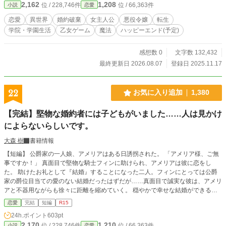
2,162
1,208
位 / 228,746件
位 / 66,363件
小説
恋愛
人は似ていないようだが―― 「普通に考えて、浮気する人が悪いですよね？」
「やられたらやり返すのが基本よね？ ルシアにしたこと、百倍にして返してあ
恋愛
異世界
婚約破棄
女主人公
悪役令嬢
転生
げるわ」 姉を救いたい妹と、妹のことが大好きな姉。判別不能な双子皇女の学
学院・学園生活
乙女ゲーム
魔法
ハッピーエンド(予定)
院ファンタジー！
感想数 0
文字数 132,432
最終更新日 2026.08.07
登録日 2025.11.17
22
お気に入り追加
1,380
【完結】堅物な婚約者には子どもがいました……人は見かけ
によらないらしいです。
大森 樹
書籍情報
【短編】 公爵家の一人娘、アメリアはある日誘拐された。 「アメリア様、ご無
事ですか！」 真面目で堅物な騎士フィンに助けられ、アメリアは彼に恋をし
た。 助けたお礼として『結婚』することになった二人。フィンにとっては公爵
家の爵位目当ての愛のない結婚だったはずだが……真面目で誠実な彼は、アメリ
アと不器用ながらも徐々に距離を縮めていく。 穏やかで幸せな結婚ができると
思っていたのに、フィンの前の彼女が現れて『あの人の子どもがいます』と言っ
恋愛
完結
短編
R15
てきた。嘘だと思いきや、その子は本当に彼そっくりで…… あの堅物婚約者
24h.ポイント
603pt
に、まさか子どもがいるなんて。人は見かけによらないらしい。 ★アメリアと
2,170
1,210
位 / 228,746件
位 / 66,363件
小説
恋愛