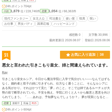
死ぬと書いてある契約書は、どこにもない。 真相を調べるた
24h.ポイント
704pt
め、綴は危険を承知で呪約を仮登記する。だが空欄にしたは
1,879
1,054
位 / 228,746件
位 / 66,363件
小説
恋愛
ずの次順位承継人は、朔の妹・澪の名前で埋められてしまっ
た。 助けるための手続きが、別の人間を次の債務者にした。
現代ファンタジー
女主人公
司法書士
祓い屋
怪異
呪い
自らの判断に責任を負うため、綴は呪いを自分の身体へ移
お仕事
男女バディ
因果応報
ハッピーエンド
し、朔の父が二十年前に残した戸籍、未提出書類、森の登記
記録をたどっていく。 やがて明らかになるのは、歴代当主の
死が正当な対価ではなく、冬城家が怪異から借りた力を私物
感想数 0
文字数 30,996
化した結果だったという事実。 一人を差し出せば、町は守ら
最終更新日 2026.08.07
登録日 2026.08.06
れる。 そう主張する一族の管理者に、綴は武力ではなく、記
録と契約と本人の同意で立ち向かう。 呪いを登記する女司法
書士と、死ぬことを受け入れてきた祓い屋の、現代怪異×相続
21
お気に入り追加
38
実務×男女バディミステリー。 全八話完結。
悪女と言われた引きこもり皇女、姉と間違えられています。
Ray
引きこもり皇女ルシア。今日から魔法学院に入学で気分がいい――なんてはずも
なく。婚約者と双子の姉に引きずられ、仕方なく通うことに。 そんなルシアに
ある気がかり。それはかつて見た「夢」のこと。そこでは姉であるルーチェが大
勢の前で断罪されていた。不安を抱え、学院に行くと人々から敵意と悪意を向け
られてしまう。 「……あれは、予知夢なんでしょうか？」 夢が現実になると考
えたルシアは、大好きな姉を守るために学院で犯人調査。なのだが―― 「一目
恋愛
連載中
長編
R15
見れば分かりますよね!?」 誰も双子を見分けることができず、姉と間違えられ
24h.ポイント
604pt
悪女扱い。姉の方は婚約者への仕返しを企んでいるらしい。 本人たち曰く、二