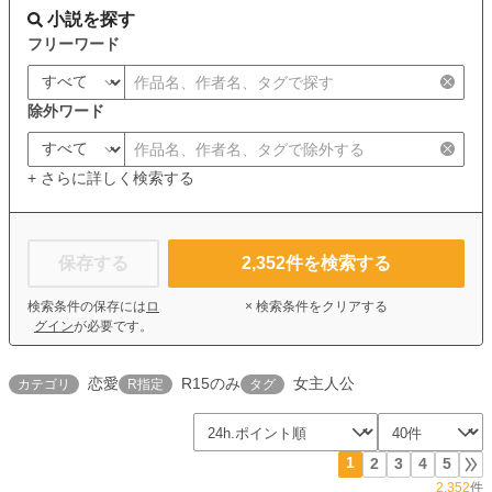
小説を探す
フリーワード
除外ワード
+ さらに詳しく検索する
保存する
2,352
件を検索する
検索条件の保存には
ロ
× 検索条件をクリアする
グイン
が必要です。
恋愛
R15のみ
女主人公
カテゴリ
R指定
タグ
1
2
3
4
5
2,352
件