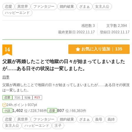
恋愛
異世界
ファンタジー
婚約破棄
ざまぁ
女主人公
ハッピーエンド
感想数 3
文字数 2,394
最終更新日 2022.11.17
登録日 2022.11.17
14
お気に入り追加
135
父親が再婚したことで地獄の日々が始まってしまいました
が……ある日その状況は一変しました。
四季
父親が再婚したことで地獄の日々が始まってしまいましたが……ある日その状況
は一変しました。
恋愛
完結
短編
R15
24h.ポイント
937pt
1,402
807
位 / 228,746件
位 / 66,363件
小説
恋愛
恋愛
異世界
ファンタジー
婚約破棄
ざまぁ
義母
義姉
女主人公
ハッピーエンド
王子