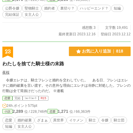
フィンは結婚するのか、しないのか……二人の恋の行方をお楽しみください。
公爵令嬢
堅物騎士
婚約者
裏切り？
ハッピーエンド？
短編
完結保証
女主人公
感想数 3
文字数 19,491
最終更新日 2023.12.16
登録日 2023.12.12
23
お気に入り追加
818
わたしを捨てた騎士様の末路
夜桜
令嬢エレナは、騎士フレンと婚約を交わしていた。 ある日、フレンはエレ
ナに婚約破棄を言い渡す。その意外な理由にエレナは冷静に対処した。フレンの
行動は全て筒抜けだったのだ。 ※連載
恋愛
完結
ｼｮｰﾄｼｮｰﾄ
R15
24h.ポイント
575pt
2,289
1,271
位 / 228,746件
位 / 66,363件
小説
恋愛
恋愛
婚約破棄
ざまぁ
異世界
イケメン
騎士
令嬢
騎士団
短編
女主人公