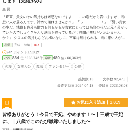
します【完結済み】
皇 翼
「正直、貴女のその気持ちは迷惑なのですよ……この場だから言いますが、既に
想い人が居るんです。諦めて頂けませんか？」 「っ――――！！」 「賢い貴女
の事だ。地位も身分も財力も何もかもが貴女にとっては高嶺の花だと元々分かっ
ていたのでしょう？そんな感情を持っているだけ時間が無駄だと思いません
か？」 クロエの気持ちなどお構いなしに、言葉は続けられる。既に想い人がい
る。気持ちが迷惑。諦めろ。時間の無駄。彼は止まらず話し続ける。彼が口を開
恋愛
完結
短編
R15
く度に、まるで弾丸のように心を抉っていった。 ＊＊＊＊＊＊ ・執筆時間空け
24h.ポイント
1,526pt
てしまった間に途中過程が気に食わなくなったので、設定などを少し変えて改稿
834
480
位 / 228,746件
位 / 66,363件
小説
恋愛
しています。
恋愛
女主人公
魔法
ファンタジー
公爵
感想数 13
文字数 92,471
最終更新日 2024.04.18
登録日 2023.08.08
11
お気に入り追加
1,819
皆様ありがとう！今日で王妃、やめます！〜十三歳で王妃
に、十八歳でこのたび離縁いたしました〜
百門一新
書籍情報