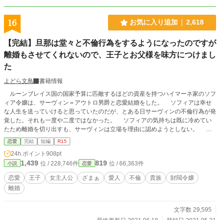
16
お気に入り追加
2,618
【完結】旦那は堂々と不倫行為をするようになったのですが
離婚もさせてくれないので、王子とお父様を味方につけまし
た
よどら文鳥
書籍情報
ルーンブレイス国の国家予算に匹敵するほどの資産を持つハイマーネ家のソフ
ィア令嬢は、サーヴィン＝アウトロ男爵と恋愛結婚をした。 ソフィアは幸せ
な人生を送っていけると思っていたのだが、とある日サーヴィンの不倫行為が発
覚した。それも一度や二度ではなかった。 ソフィアの気持ちは既に冷めてい
たため離婚を切り出すも、サーヴィンは立場を理由に認めようとしない。 更
にサーヴィンは第二夫妻候補としてラランカという愛人を連れてくる。 再度
恋愛
完結
短編
R15
離婚を申し立てようとするが、ソフィアの財閥と金だけを理由にして一向に離婚
24h.ポイント
908pt
を認めようとしなかった。 ソフィアは家から飛び出しピンチになるが、救世
1,439
819
位 / 228,746件
位 / 66,363件
小説
恋愛
主が現れる。 後に全ての成り行きを話し、ロミオ＝ルーンブレイス第一王子
を味方につけ、更にソフィアの父をも味方につけた。 ソフィアが想定してい
恋愛
王子
女主人公
ざまぁ
愛人
不倫
貴族
財閥令嬢
なかったほどの制裁が始まる。
離婚
文字数 29,595