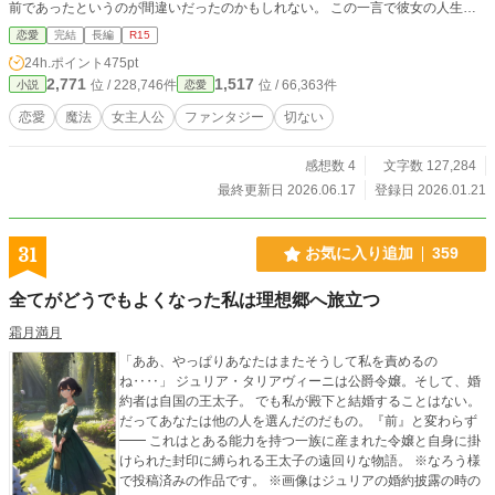
前であったというのが間違いだったのかもしれない。 この一言で彼女の人生は
一変した――。 ＊＊＊＊＊＊ ※タイトル少し変えました。 ・暫く書いていなか
恋愛
完結
長編
R15
ったらかなり文体が変わってしまったので、書き直ししています。 ・トラブル
24h.ポイント
475pt
回避のため、完結まで感想欄は開きません。
2,771
1,517
位 / 228,746件
位 / 66,363件
小説
恋愛
恋愛
魔法
女主人公
ファンタジー
切ない
感想数 4
文字数 127,284
最終更新日 2026.06.17
登録日 2026.01.21
31
お気に入り追加
359
全てがどうでもよくなった私は理想郷へ旅立つ
霜月満月
「ああ、やっぱりあなたはまたそうして私を責めるの
ね‥‥」 ジュリア・タリアヴィーニは公爵令嬢。そして、婚
約者は自国の王太子。 でも私が殿下と結婚することはない。
だってあなたは他の人を選んだのだもの。『前』と変わらず
━━ これはとある能力を持つ一族に産まれた令嬢と自身に掛
けられた封印に縛られる王太子の遠回りな物語。 ※なろう様
で投稿済みの作品です。 ※画像はジュリアの婚約披露の時の