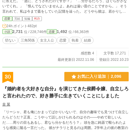
に答えた。 「急に、どうされたのですか？」 「…分かるだろう、はぐらかさな
いでくれ。」 「恨んでなどいませんよ。あれは遠い昔のことですから。」 そう
言われて、私は今まで蓋をしていた記憶を辿った。 どうやら彼は、若かりし頃
に私とあの人の仲を引き裂いてしまったことを今も悔やんでいるらしい。 けれ
恋愛
完結
短編
R15
ど、もう安心してほしい。 私は既に、今世ではあの人と縁がなかったんだと諦
24h.ポイント
482pt
めている。 だから… 「陛下…！大変です、内乱が…」 え…？ ーーーーーーーー
2,731
1,492
位 / 228,746件
位 / 66,363件
小説
恋愛
ーーーーー ここは、どこ？ さっきまで内乱が… 「エレーナ？」 陛下…？ でも
若いわ。 バッと自分の顔を触る。 するとそこにはハリもあってモチモチとし
切ない
三角関係
女主人公
恋愛
執着
結婚
た、まるで若い頃の私の肌があった。 懐かしい空間と若い肌…まさか私、昔の
時代に戻ったの？！
感想数 4
文字数 17,271
最終更新日 2022.11.06
登録日 2022.10.23
30
お気に入り追加
2,096
『婚約者を大好きな自分』を演じてきた侯爵令嬢、自立しろ
と言われたので、好き勝手に生きていくことにしました
皇 翼
「リーシャ、君も俺にかまってばかりいないで、自分の趣味でも見つけて自立し
たらどうだ？正直、こうやって話しかけられるのはその――やめて欲しいん
だ……周りの目もあるし、君なら分かるだろう？」 頭を急に鈍器で殴られたよ
うな感覚に陥る一言だった。 彼がチラリと見るのは周囲。2学年上の彼の教室の