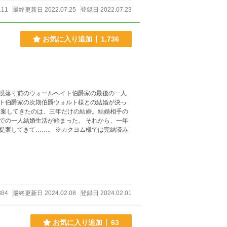
111
最終更新日 2022.07.25
登録日 2022.07.23
お気に入り追加
1,736
没落寸前のウォールヘイト伯爵家の最後の一人
ト伯爵家の次期伯爵ウォルト様との結婚が決っ
提案してきたのは、三年だけの結婚。結婚相手の
婚生活が始まった。 それから、一年
以上過ぎると、急遽隣国から帰還したウォルト様。彼は、結婚生活を続けてほしいと提案してきて……。 ※カクヨム様では完結済み
884
最終更新日 2024.02.08
登録日 2024.02.01
お気に入り追加
63