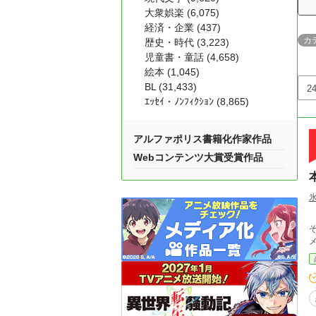
大衆娯楽 (6,075)
経済・企業 (437)
カ
歴史・時代 (3,223)
児童書・童話 (4,658)
絵本 (1,045)
BL (31,433)
ｴｯｾｲ・ﾉﾝﾌｨｸｼｮﾝ (8,865)
アルファポリス書籍化作家作品
Webコンテンツ大賞受賞作品
本
そ