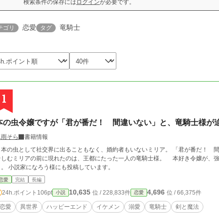
検索条件の保存には
ログイン
が必要です。
恋愛
竜騎士
テゴリ
タグ
1
本の虫令嬢ですが「君が番だ！ 間違いない」と、竜騎士様が
氷雨そら
書籍情報
の虫として社交界に出ることもなく、婚約者もいないミリア。 「君が番だ！ 間違いない」 （番とは……！） 今日も読書にい
しむミリアの前に現れたのは、王都にたった一人の竜騎士様。 本好き令嬢が、強引な竜騎士様に振り回される竜人の番ラブコ
メ。 小説家になろう様にも投稿しています。
恋愛
完結
長編
10,635
4,696
24h.ポイント
106pt
位 / 228,833件
位 / 66,375件
小説
恋愛
恋愛
異世界
ハッピーエンド
イケメン
溺愛
竜騎士
剣と魔法