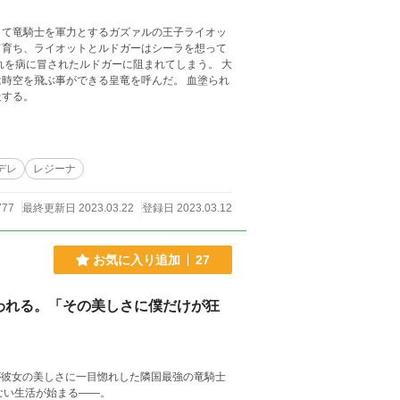
して竜騎士を軍力とするガズァルの王子ライオッ
て育ち、ライオットとルドガーはシーラを想って
れを病に冒されたルドガーに阻まれてしまう。 大
時空を飛ぶ事ができる皇竜を呼んだ。 血塗られ
走する。
デレ
レジーナ
777
最終更新日 2023.03.22
登録日 2023.03.12
お気に入り追加
27
われる。「その美しさに僕だけが狂
が彼女の美しさに一目惚れした隣国最強の竜騎士
ない生活が始まる——。