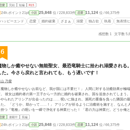
恋愛
完結
短編
R15
25,848
11,124
24h.ポイント
21pt
位 / 228,833件
位 / 66,375件
小説
恋愛
ハッピーエンド
恋愛
婚約破棄
ざまぁ
溺愛
独占欲
執着
無表情
感想数 1
文字数 5,
6
魔物しか癒やせない無能聖女、最恐竜騎士に拾われ溺愛される
した。今さら戻れと言われても、もう遅いです！
葉山 乃愛
魔物しか癒やせないお前など、我が国には不要だ！」 人間に対する治癒効果が極端に低く、『無能』と蔑まれていた聖女アリシ
を破棄され、国を追放されてしまう。 行く当てもなく彷徨い、危険な辺境の森へと追
られたアリシアが出会ったのは…… 呪いに蝕まれ、瀕死の重傷を負った隣国の最恐竜騎士・クラウスと、彼の半身である黒竜だ
！」 アリシアが祈るように治癒術を施すと、なんと人間には効かないはずの彼女の力は、強大な魔力
つ『竜種』の呪いを一瞬で浄化する神業だった！ 「君の力は神業だ。どうか俺と共に帝国へ来て、世界一愛される俺の妻になっ
？」 命を救われたクラウスはアリシアを溺愛し、彼女を強大な隣国・ガルディア帝国へと迎え入れる。 最強の騎士と竜
恋愛
連載中
長編
ちから過保護なまでに愛され、アリシアは初めて自分の本当の価値と幸せを見つけていく。 一方その頃、アリシアを
25,848
11,124
24h.ポイント
21pt
位 / 228,833件
位 / 66,375件
小説
恋愛
の淵に立たされていた。 実は、国を魔物の脅威から守る強固な結界を陰ながら維持していたのは、他でもないアリシアだった