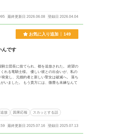
095
最終更新日 2026.06.08
登録日 2026.04.04
お気に入り追加
149
いんです
殿騎士団長に捨てられ、都を追放された。 絶望の
くれる竜騎士様。 優しい彼との出会いが、私の
が発覚し、元婚約者と新しい聖女は破滅へ。 落ち
がいました。 もう貴方には、微塵も未練なんて
追放
因果応報
スカッとする話
159
最終更新日 2025.07.16
登録日 2025.07.13