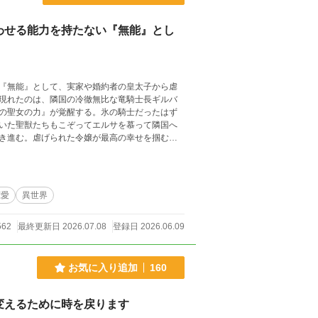
わせる能力を持たない『無能』とし
『無能』として、実家や婚約者の皇太子から虐
現れたのは、隣国の冷徹無比な竜騎士長ギルバ
の聖女の力』が覚醒する。氷の騎士だったはず
いた聖獣たちもこぞってエルサを慕って隣国へ
き進む。虐げられた令嬢が最高の幸せを掴む、
恋愛
異世界
562
最終更新日 2026.07.08
登録日 2026.06.09
お気に入り追加
160
変えるために時を戻ります