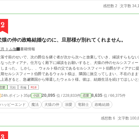
感想数 2
文字数 34,
2
犬猿の仲の政略結婚なのに、旦那様が別れてくれません。
屋月 トム伽
書籍情報
没落寸前のせいで、次の爵位を継ぐ者が次から次へと放棄していき、縁談すらもない
になったティアナ。仕方なく殿下に縁談をお願いすると、犬猿の仲のセルシスフィー
てしまった。 しかし、、ウォルト様の父であるセルシスフィート伯爵がティアナに
次期セルシスフィート伯爵であるウォルト様は、隣国に旅立ってしまい、不在のままでの一人結
恋愛
完結
長編
R18
20,095
8,635
24h.ポイント
35pt
位 / 228,833件
位 / 66,375件
小説
恋愛
ハッピーエンド
魔法
犬猿の仲
溺愛
竜騎士
政略結婚
感想数 6
文字数 100,
3