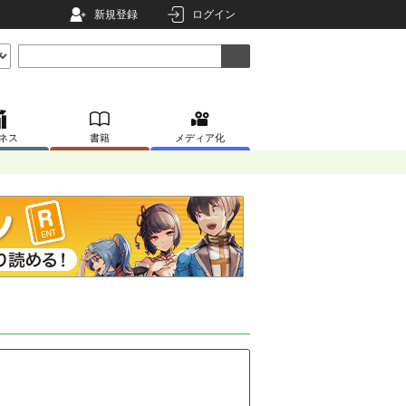
新規登録
ログイン
ネス
書籍
メディア化