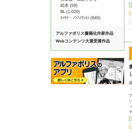
絵本 (59)
BL (1,020)
ｴｯｾｲ・ﾉﾝﾌｨｸｼｮﾝ (840)
アルファポリス書籍化作家作品
Webコンテンツ大賞受賞作品
「
ア。 彼女は婚約者の第一王子から一方的に婚約
いや
った。 「どうか、助かって……
を持
てくれないか
た
は絶望