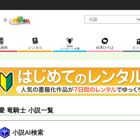
Web
稿漫画
レンタル
絵本ひろば
ビジ
コンテンツ大賞
愛 竜騎士 小説一覧
小説AI検索