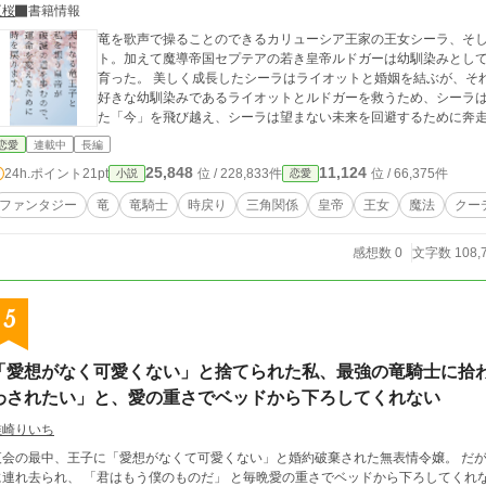
臣桜
書籍情報
竜を歌声で操ることのできるカリューシア王家の王女シーラ、そ
ト。加えて魔導帝国セプテアの若き皇帝ルドガーは幼馴染みとし
育った。 美しく成長したシーラはライオットと婚姻を結ぶが、そ
好きな幼馴染みであるライオットとルドガーを救うため、シーラは
た「今」を飛び越え、シーラは望まない未来を回避するために奔
恋愛
連載中
長編
25,848
11,124
24h.ポイント
21pt
位 / 228,833件
位 / 66,375件
小説
恋愛
ファンタジー
竜
竜騎士
時戻り
三角関係
皇帝
王女
魔法
クー
感想数 0
文字数 108,
5
「愛想がなく可愛くない」と捨てられた私、最強の竜騎士に拾
わされたい」と、愛の重さでベッドから下ろしてくれない
唯崎りいち
夜会の最中、王子に「愛想がなくて可愛くない」と婚約破棄された無表情令嬢。 だ
に連れ去られ、 「君はもう僕のものだ」 と毎晩愛の重さでベッドから下ろしてくれ