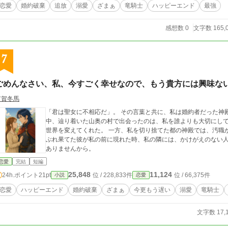
に陥った王子たちは慌ててアリシアに泣きついてくるが……。 「今さら戻れと言われても、もう遅い
恋愛
婚約破棄
追放
溺愛
ざまぁ
竜騎士
ハッピーエンド
最強
す。私はここで、愛する人たちと幸せに生きていきますから」 これは、不遇な扱いを受けていた心優しい無能聖女が、最強の竜騎
士に拾われ、極上の溺愛と本当の幸せを手に入れるまでの逆転劇。
感想数 0
文字数 165,
7
ごめんなさい、私、今すごく幸せなので、もう貴方には興味な
有賀冬馬
「君は聖女に不相応だ」。 その言葉と共に、私は婚約者だった神
中、辿り着いた山奥の村で出会ったのは、私を誰よりも大切にして
世界を変えてくれた。 一方、私を切り捨てた都の神殿では、汚職
ぶれ果てた彼が私の前に現れた時、私の隣には、かけがえのない人
ありませんから。
恋愛
完結
短編
25,848
11,124
24h.ポイント
21pt
位 / 228,833件
位 / 66,375件
小説
恋愛
恋愛
ハッピーエンド
婚約破棄
ざまぁ
今更もう遅い
溺愛
竜騎士
文字数 17,