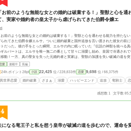
「お前のような無能な女との婚約は破棄する！」聖獣と心を通
て、実家や婚約者の皇太子から虐げられてきた伯爵令嬢エ
ri
「お前のような無能な女との婚約は破棄する！」聖獣と心を通わせる能力を持たない
げられてきた伯爵令嬢エルサ。ついに婚約破棄と国外追放を言い渡された彼女の前に
ートだった。彼の手をとった瞬間、エルサの内に眠っていた『伝説の神獣を統べる真
のギルバートは、エルサを唯一無二の番として甘々に溺愛し始め、皇国で冷遇されて
大移動！一方、真の聖女を失った元婚約者と実家は、聖獣の加護を失い破滅の道を突
王道ざまぁ＆溺愛のシンデレラストーリー。
恋愛
連載中
長編
22,425
9,698
24h.ポイント
28pt
位 / 228,833件
位 / 66,375件
小説
恋愛
異世界恋愛
婚約破棄
ざまぁ
溺愛
ハッピーエンド
追放
竜騎士
感想数 1
文字数 85,
4
夫になる竜王子と私を想う皇帝が破滅の道を歩むので、運命を