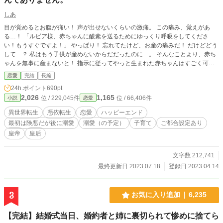
しあ
目が覚めるとお腹が痛い！ 声が出せないくらいの激痛。 この痛み、覚えがあ
る…！ 「ルビア様、赤ちゃんに酸素を送るためにゆっくり呼吸をしてくださ
い！もうすぐですよ！」 やっぱり！ 忘れてたけど、お産の痛みだ！ だけどどう
して…？ 私はもう子供が産めないからだだったのに…。 そんなことより、赤ち
ゃんを無事に産まないと！ 指示に従ってやっと生まれた赤ちゃんはすごく可愛
い。だけど、どう見ても日本人じゃない。 どうやら私は、わがままで嫌われ者
恋愛
完結
長編
の皇后に憑依転生したようです。だけど、赤ちゃんをお世話するのに忙しいの
24h.ポイント
690pt
で、構ってもらわなくて結構です。 なのに、どうして私を嫌ってる皇帝が部屋
2,026
1,165
位 / 229,045件
位 / 66,406件
小説
恋愛
に訪れてくるんですか！？しかも毎回イラッとするとこを言ってくるし…。 本
当になんなの！？あなたに構っている時間なんてないんですけど！ ※視点がち
異世界転生
憑依転生
恋愛
ハッピーエンド
ょくちょく変わります。 ガバガバ設定、なんちゃって知識で書いてます。 エー
最初は険悪だが後に溺愛
溺愛（の予定）
子育て
ご都合設定あり
ルを送って下さりありがとうございました！
皇帝
皇后
文字数 212,741
最終更新日 2023.07.18
登録日 2023.04.14
3
お気に入り追加
6,235
【完結】結婚式当日、婚約者と姉に裏切られて惨めに捨てら