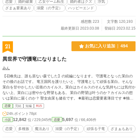
恋愛
婚約破棄
乙女ゲーム転生
婚約者はクズ
浮気
ざまぁ要素あり
溺愛（の予定）
ハッピーエンド
感想数 223
文字数 120,193
最終更新日 2023.03.08
登録日 2023.02.15
21
お気に入り追加
494
異世界で守護竜になりました
みん
【召喚先は、誰も居ない森でした】の続編になります。 守護竜となった茉白の
その後のお話です。 竜王国民を護りたいと、守護竜として頑張る茉白。そんな
茉白を甘やかしたい近衛のカイルス。茉白はカイルスのそんな気持ちには気付か
ない上、茉白には密やかな野望もある。 茉白の野望は叶うのか？カイルスの想
いは茉白に届くのか？ 聖女由茉も健在です。 ❋最初は恋愛要素薄目です ❋独自
設定あり ❋他視点のお話もあります
恋愛
完結
短編
R15
24h.ポイント
78pt
12,842
5,697
位 / 229,045件
位 / 66,406件
小説
恋愛
恋愛
多種族
魔法あり
溺愛（の予定）
頑張る子竜
ざまぁもあり