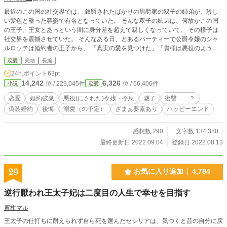
最近のこの国の社交界では、 叙爵されたばかりの男爵家の双子の姉弟が、珍し
い髪色と整った容姿で有名となっていた。 そんな双子の姉弟は、何故かこの国
の王子、王女とあっという間に身分差を超えて親しくなっていて、 その様子は
社交界を震撼させていた。 そんなある日、とあるパーティーで公爵令嬢のシャ
ルロッテは婚約者の王子から、 「真実の愛を見つけた」「貴様は悪役のような
女だ」と言われて婚約破棄を告げられ捨てられてしまう。 一方、その場にはシ
恋愛
完結
長編
ャルロッテと同じ様に、 「真実の愛を見つけましたの」「貴方は悪役のような
24h.ポイント
63pt
男性ね」と、 婚約者の王女に婚約破棄されている公爵令息、ディライトの姿が
14,242
6,326
位 / 229,045件
位 / 66,406件
小説
恋愛
あり、 そんな公衆の面前でまさかの婚約破棄をやらかした王子と王女の傍らに
は有名となっていた男爵家の双子の姉弟が…… “悪役令嬢”と“悪役令息”にされた
恋愛
婚約破棄
悪役(にされた)令嬢・令息
魅了
復讐……？
シャルロッテとディライトの二人は、 この突然の婚約破棄に納得がいかず、 許
偽装婚約
後悔
溺愛（の予定）
ざまぁ要素あり
ハッピーエンド
せなくて手を組んで復讐する事を企んだ。 けれど───……あれ？ ディライト様
の様子がおかしい！？
感想数 290
文字数 134,380
最終更新日 2022.09.04
登録日 2022.08.13
29
お気に入り追加
4,784
逆行厭われ王太子妃は二度目の人生で幸せを目指す
蜜柑マル
王太子の仕打ちに耐えられず自ら死を選んだセシリアは、気づくと昔の自分に戻