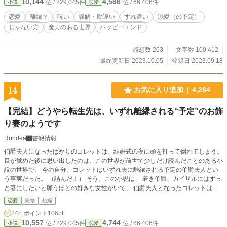
10,144
4,566
位 / 229,045件
位 / 66,406件
小説
恋愛
恋愛
離縁？
呪い
誤解・勘違い
すれ違い
溺愛（の予定）
じゃない方
魔力のある世界
ハッピーエンド
感想数 203
文字数 100,412
最終更新日 2023.10.05
登録日 2023.09.18
14
お気に入り追加
4,284
【完結】どうやら転生先は、いずれ離縁される“予定”のお飾
り妻のようです
Rohdea
書籍情報
伯爵夫人になったばかりのコレットは、結婚式の夜に頭を打って倒れてしまう。
目が覚めた後に思い出したのは、この世界が前世で少しだけ読んだことのある小
説の世界で、 今の自分、コレットはいずれ夫に離縁される予定の伯爵夫人とい
う事実だった。 （詰んだ！） そう。この小説は、 若き伯爵、カイザルにはずっ
と妻にしたいと願うほどの好きな女性がいて、 伯爵夫人となったコレットはそ
の事実を初夜になって初めて聞かされ、 自分が爵位継承の為だけのお飾り妻と
恋愛
完結
短編
して娶られたこと、カイザルがいずれ離縁するつもりでいることを知る──
24h.ポイント
106pt
─…… というストーリー…… ───だったはず、よね？ （どうしよう……私、こ
10,557
4,744
位 / 229,045件
位 / 66,406件
小説
恋愛
の話の結末を知らないわ！） 離縁っていつなの？ その後の自分はどうなるの!?