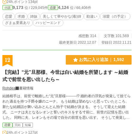
24h.ポイント
134pt
われてしまったルチア。 旦那様となったユリウスが結婚相手に望んでいたの
9,173
4,124
位 / 229,045件
位 / 66,406件
小説
恋愛
は、 実はルチアではなく美しくも華やかな姉……リデルだった───
恋愛
求婚
姉妹
美しくて華やかな(毒)姉
勘違い
溺愛（の予定）
ざまぁ要素あり
ハッピーエンド
感想数 314
文字数 101,569
最終更新日 2022.12.07
登録日 2022.11.21
12
お気に入り追加
1,592
【完結】“元”旦那様、今世は白い結婚を所望します ～結婚
式で前世を思い出したら～
Rohdea
書籍情報
結婚相手は、前世で離婚した“元”旦那様────!? 婚約者の浮気が発覚して捨てら
れた過去を持つ子爵令嬢のニーナ。 もう結婚は望めないと思っていたところ、
新たな結婚話が舞い込みとんとん拍子で結婚が決まる。 そうして迎えた結婚
式。 ニーナは夫となるレオンと誓いのキスをする寸前に、前世の記憶を思い出
した。 同時に夫、レオンもその場で自分の前世を思い出す。 そうして発覚した
のは、自分たちは前世で離婚した元夫婦だったということ。 （どうしてこうな
恋愛
完結
短編
った!?） かつて離婚した相手となんて上手くやって行ける気がしない。 しか
24h.ポイント
127pt
し、この結婚は政略結婚で今は新婚ホヤホヤ。 離縁は簡単ではない…… そんな