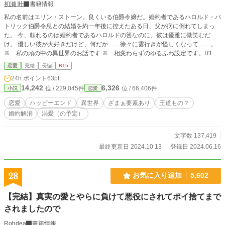
初瀬 叶
書籍情報
私の名前はエリン・ストーン。良くいる伯爵令嬢だ。婚約者であるハロルド・パ
トリック伯爵令息との結婚を約一年後に控えたある日、父が病に倒れてしまっ
た。 今、頼れるのは婚約者であるハロルドの筈なのに、彼は優雅に微笑むだ
け。 優しい彼が大好きだけど、何だか……徐々に雲行きが怪しくなって……。
※ 私の頭の中の異世界のお話です ※ 相変わらずのゆるふわ設定です。R15
は保険です ※ 史実等には則っておりません。ご了承下さい ※レナードの兄の
恋愛
完結
長編
R15
名をハリソンへと変更いたしました。既に読んで下さった皆様、申し訳ありませ
24h.ポイント
63pt
ん
14,242
6,326
位 / 229,045件
位 / 66,406件
小説
恋愛
恋愛
ハッピーエンド
異世界
ざまぁ要素あり
王道もの？
婚約解消
溺愛（の予定）
文字数 137,419
最終更新日 2024.10.13
登録日 2024.06.16
28
お気に入り追加
5,602
【完結】真実の愛とやらに負けて悪役にされてポイ捨てまで
されましたので
Rohdea
書籍情報