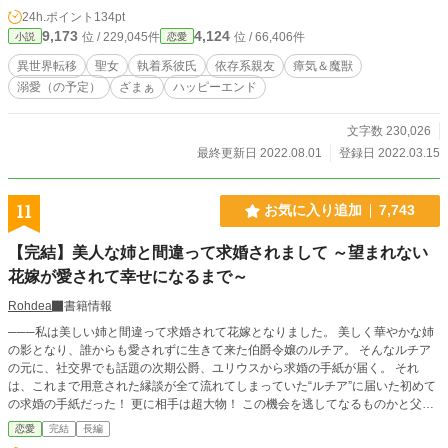
24h.ポイント
134pt
9,173
4,124
位 / 229,045件
位 / 66,406件
小説
恋愛
異世界転移
聖女
執着系彼氏
依存系親友
瘴気＆魔獣
溺愛（の予定）
ざまぁ
ハッピーエンド
文字数 230,026
最終更新日 2022.08.01
登録日 2022.03.15
11
お気に入り追加
7,743
【完結】美人な姉と間違って求婚されまして ～望まれない
花嫁が愛されて幸せになるまで～
Rohdea
書籍情報
───私は美しい姉と間違って求婚されて花嫁となりました。 美しく華やかな姉
の影となり、誰からも愛されずに生きて来た伯爵令嬢のルチア。 そんなルチア
の元に、社交界でも話題の次期公爵、ユリウスから求婚の手紙が届く。 それ
は、これまで用意された縁談が全て流れてしまっていた“ルチア”に届いた初めて
の求婚の手紙だった！ 更に相手は超大物！ この機会を逃してなるものかと父親
は結婚を即快諾し、あれよあれよとルチアは彼の元に嫁ぐ事に。 しかし……
恋愛
完結
長編
「……君は誰だ？」 嫁ぎ先で初めて顔を合わせたユリウスに開口一番にそう言