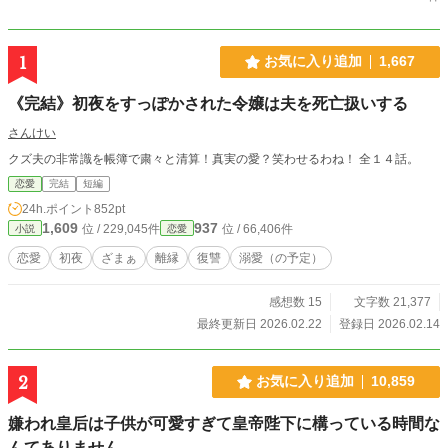
1
お気に入り追加
1,667
《完結》初夜をすっぽかされた令嬢は夫を死亡扱いする
さんけい
クズ夫の非常識を帳簿で粛々と清算！真実の愛？笑わせるわね！ 全１４話。
恋愛
完結
短編
24h.ポイント
852pt
1,609
937
位 / 229,045件
位 / 66,406件
小説
恋愛
恋愛
初夜
ざまぁ
離縁
復讐
溺愛（の予定）
感想数 15
文字数 21,377
最終更新日 2026.02.22
登録日 2026.02.14
2
お気に入り追加
10,859
嫌われ皇后は子供が可愛すぎて皇帝陛下に構っている時間な
んてありません。