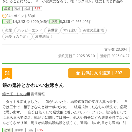
を知ることになる。 ※『小説家になろう』様『カクヨム』様にも同じ作品を投
稿しています。 ※二万字程度で完結します。
恋愛
完結
短編
R15
24h.ポイント
63pt
14,242
6,326
位 / 229,045件
位 / 66,406件
小説
恋愛
恋愛
ハッピーエンド
異世界
すれ違い
英雄の旦那様
溺愛（の予定）
激重感情
文字数 23,604
最終更新日 2025.05.10
登録日 2025.04.27
31
お気に入り追加
207
銀の鬼神とかわいいお嫁さん
鐘ケ江 しのぶ
書籍情報
タイトル変えました。 気がついたら、結婚式直前の支度の真っ最中。 自
分は三十で、相手はなんと齢十歳の少女。 結婚式待ったなしの状況で、必死
に思い出す。 自分は若くして辺境伯に着いたバルド・フォン。統治者として
はまあまあ妥協点、戦闘力に関しては国一、他人や自分にすら興味を持てないめ
んどくさがり屋。周りが結婚結婚結婚と煩くて、適当に山の釣書から適当に引き
当てたのが、ベルド伯爵家長女エミリアだった。 記憶の断片が脳裏に浮か
恋愛
連載中
長編
R15