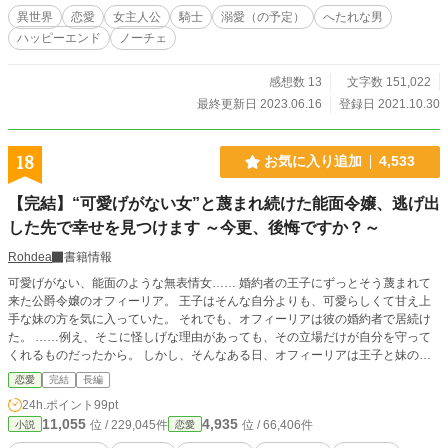
異世界
恋愛
女主人公
騎士
溺愛（の予定）
へたれな男
ハッピーエンド
ノーチェ
感想数 13
文字数 151,022
最終更新日 2023.06.16
登録日 2021.10.30
18
お気に入り追加
4,533
【完結】“可愛げがない女”と蔑まれ続けた能面令嬢、逃げ出
した先で幸せを見つけます ～今更、後悔ですか？～
Rohdea
書籍情報
可愛げがない、能面のような無表情女…… 婚約者の王子にずっとそう蔑まれて
来た公爵令嬢のオフィーリア。 王子はそんな自分よりも、可愛らしくて甘え上
手な妹の方を気に入っていた。 それでも、オフィーリアは彼の婚約者で居続け
た。 ……例え、そこに怪しげな理由があっても、その立場だけが自分を守って
くれるものだったから。 しかし、そんなある日、オフィーリアは王子と妹の決
定的な浮気現場を目撃してしまう。 更に、二人は邪魔なオフィーリアを排除し
恋愛
完結
長編
ようと企んでいる事まで発覚。 ───さすがに、殺されるのはゴメンよ！ 命の危
24h.ポイント
99pt
険を感じたオフィーリアは自分を蔑み続ける家族、婚約者……全てを捨てて逃げ
11,055
4,935
位 / 229,045件
位 / 66,406件
小説
恋愛
る事を決意する。 そんな逃げた先でオフィーリアが出会ったのは…… 一方、逃
げられたとはいえ、邪魔なオフィーリアを排除出来たと喜んでいた王子達だけ