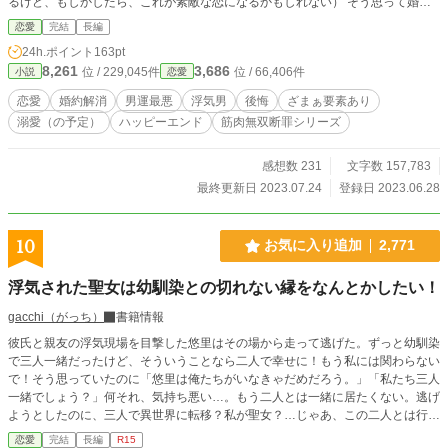
るけど、もしかしたら、これが素敵な恋になるかもしれない） そう思って婚約
することにしたフィオナ。 けれど、そんなある日、ダーヴィットが自分のこと
恋愛
完結
長編
を『便利な女』だと仲間内で嘲笑っている所を聞いてしまう。 （違う！ 私の素
24h.ポイント
163pt
敵な恋の相手はこの人じゃない！） 色々と我慢出来なくなったフィオナは婚約
8,261
3,686
位 / 229,045件
位 / 66,406件
小説
恋愛
解消を願い出ることにした。 しかし───…… ✿“つまらない女”と棄てられた地
味令嬢、拾われた先で大切にされています ～後悔？ するならご勝手に～ ──こ
恋愛
婚約解消
男運最悪
浮気男
後悔
ざまぁ要素あり
ちらの主人公の娘の話です。 ✿“可愛げがない女”と蔑まれ続けた能面令嬢、逃げ
溺愛（の予定）
ハッピーエンド
筋肉無双断罪シリーズ
出した先で幸せを見つけます ～今更、後悔ですか？～ ──こちらの主人公の孫の
話です。 ※過去二作は読まなくても、特別問題はありませんが、一読して頂け
ると、 この家系の血筋による最初の男運の悪さがよく分かります。
感想数 231
文字数 157,783
最終更新日 2023.07.24
登録日 2023.06.28
10
お気に入り追加
2,771
浮気された聖女は幼馴染との切れない縁をなんとかしたい！
gacchi（がっち）
書籍情報
彼氏と親友の浮気現場を目撃した悠里はその場から走って逃げた。ずっと幼馴染
で三人一緒だったけど、そういうことなら二人で幸せに！もう私には関わらない
で！そう思っていたのに「悠里は俺たちがいなきゃだめだろう。」「私たち三人
一緒でしょう？」何それ、気持ち悪い…。もう二人とは一緒に居たくない。逃げ
ようとしたのに、三人で異世界に転移？私が聖女？…じゃあ、この二人とは行動
を別にしてもらっていいですか？番外編は未定
恋愛
完結
長編
R15