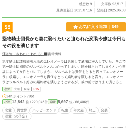
感想数 9
文字数 93,517
最終更新日 2025.07.16
登録日 2025.06.08
22
お気に入り追加
649
堅物騎士団長から妻に娶りたいと迫られた変装令嬢は今日も
その役を演じます
澤谷弥（さわたに わたる）
書籍情報
第零騎士団諜報部潜入班のエレオノーラは男装して酒場に潜入していた。そこで
第一騎士団団長のジルベルトとぶつかってしまい、胸を触られてしまうという事
故によって女性とバレてしまう。 ジルベルトは責任をとると言ってエレオノー
ラに求婚し、エレオノーラも責任をとって婚約者を演じると言う。 エレオノー
ラはジルベルト好みの婚約者を演じようとするが、彼の前ではうまく演じること
ができない。またジルベルトもいろんな顔を持つ彼女が気になり始め、他の男が
恋愛
完結
長編
R15
彼女に触れようとすると牽制し始める。 そんなちょっとズレてる二人が今日も
24h.ポイント
78pt
任務を遂行します！！ ――― 完結しました。 ※他サイトでも公開しておりま
12,842
5,697
位 / 229,045件
位 / 66,406件
小説
恋愛
す。
恋愛
異世界
ハッピーエンド
転生
年の差
騎士
変装
溺愛（の予定）