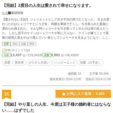
【完結】2度目の人生は愛されて幸せになります。
たろ
書籍情報
【愛されない王妃】 ジュリエットとして生き不治の病で亡くなった。 生まれ変
わったのはシェリーナという少女。 両親を事故で亡くし、引き取られた親族に
虐められ疎まれた。 そんな時シェリーナを引き取ってくれたのは母の友人だっ
た。 しかし息子のケインはシェリーナが気に入らない。ケインが嫌うことで屋
敷の使用人達もやはり蔑んでいい者としてシェリーナを見るようになり、ここで
もシェリーナは辛い日々を過ごすことになった。 ケインがシェリーナと仲良く
恋愛
完結
短編
R15
なるにつれシェリーナの屋敷での生活が令嬢らしくないことに気がついたケイ
24h.ポイント
71pt
ン。 そして自分の態度がシェリーナを苦しめていたことに気がつき、落ち込み
13,437
5,981
位 / 229,045件
位 / 66,406件
小説
恋愛
後悔しながらもう一度関係を新たに築くために必死で信用を得ようと頑張る。
そしてシェリーナも心を開き始めた。
恋愛
異世界
ひたすら片思い
ハッピーエンド
溺愛（の予定）
感想数 10
文字数 59,346
最終更新日 2024.12.05
登録日 2024.11.06
26
お気に入り追加
4,685
【完結】やり直しの人生、今度は王子様の婚約者にはならな
い……はずでした