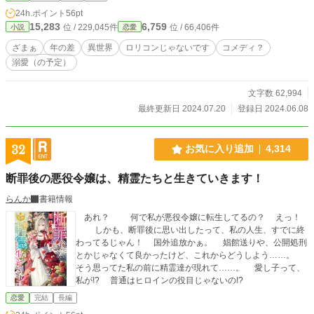
ぶ。 ああ、そうかこれは、前回の記憶。 このままいけば、エミリアは悲惨
24h.ポイント
56pt
な末路を迎える。そして自分がいずれ犯す大罪も、それにより嘆き悲しむ大切な
15,283
6,759
位 / 229,045件
位 / 66,406件
小説
恋愛
人達、不幸になる関係のない人達。 そんなこと、させてたまるか。 エミリ
アを幸せにして、凄惨な未来を回避してみせる、とバルド・フォンは誓い、行動
ざまぁ
年の差
異世界
ロリコンじゃないです
コメディ？
する。 恋愛第二弾。 見切り発車の思い付きです。 もろもろ誤字は優しく
溺愛（の予定）
スルーしてください。
文字数 62,994
最終更新日 2024.07.20
登録日 2024.06.08
32
お気に入り追加
4,314
断罪後の悪役令嬢は、精霊たちと生きていきます！
らんか
書籍情報
あれ？ 何で私が悪役令嬢に転生してるの？ えっ！
しかも、断罪後に思い出したって、私の人生、すでに終
わってるじゃん！ 国外追放かぁ。 娼館送りや、公開処刑
とかじゃなくて良かったけど、これからどうしよう……。
そう思ってた私の前に精霊達が現れて……。 愛し子って、
私が!? 普通はヒロインの役目じゃないの!?
恋愛
完結
長編