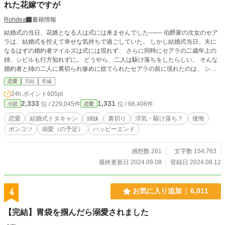
れた花嫁ですが
Rohdea
書籍情報
結婚式の当日、花婿となる人は式には来ませんでした─── 伯爵家の次女のセア
ラは、結婚式を控えて幸せな気持ちで過ごしていた。 しかし結婚式当日、夫に
なるはずの婚約者マイルズは式には現れず、 さらに同時にセアラの二歳年上の
姉、シビルも行方知れずに。 どうやら、二人は駆け落ちをしたらしい。 そんな
婚約者と姉の二人に裏切られ惨めに捨てられたセアラの前に現れたのは、 シビ
ルの婚約者で、冷酷だの薄情だのと聞かされていた侯爵令息ジョエル。 身勝手
恋愛
完結
長編
に消えた姉の代わりとして、 セアラはジョエルと新たに婚約を結ぶことになっ
24h.ポイント
605pt
てしまう。 そして一方、駆け落ちしたというマイルズとシビル。 二人の思惑は
2,333
1,331
位 / 229,045件
位 / 66,406件
小説
恋愛
───……
恋愛
結婚式ドタキャン
姉妹
裏切り
浮気・駆け落ち？
後悔
ポンコツ
溺愛（の予定）
ハッピーエンド
感想数 261
文字数 154,763
最終更新日 2024.09.08
登録日 2024.08.12
4
お気に入り追加
6,011
【完結】胃袋を掴んだら溺愛されました