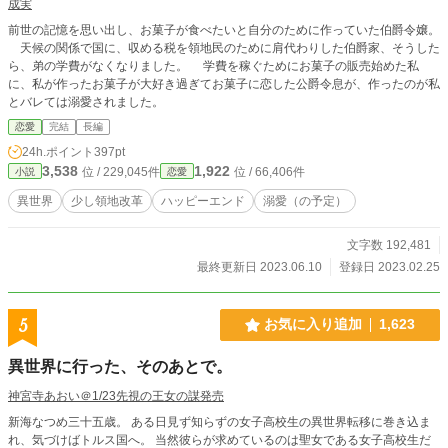
成実
前世の記憶を思い出し、お菓子が食べたいと自分のために作っていた伯爵令嬢。
天候の関係で国に、収める税を領地民のために肩代わりした伯爵家、そうした
ら、弟の学費がなくなりました。 学費を稼ぐためにお菓子の販売始めた私
に、私が作ったお菓子が大好き過ぎてお菓子に恋した公爵令息が、作ったのが私
とバレては溺愛されました。
恋愛
完結
長編
24h.ポイント
397pt
3,538
1,922
位 / 229,045件
位 / 66,406件
小説
恋愛
異世界
少し領地改革
ハッピーエンド
溺愛（の予定）
文字数 192,481
最終更新日 2023.06.10
登録日 2023.02.25
5
お気に入り追加
1,623
異世界に行った、そのあとで。
神宮寺あおい＠1/23先視の王女の謀発売
新海なつめ三十五歳。 ある日見ず知らずの女子高校生の異世界転移に巻き込ま
れ、気づけばトルス国へ。 当然彼らが求めているのは聖女である女子高校生だ