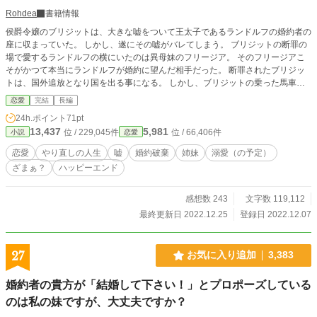
Rohdea
書籍情報
侯爵令嬢のブリジットは、大きな嘘をついて王太子であるランドルフの婚約者の
座に収まっていた。 しかし、遂にその嘘がバレてしまう。 ブリジットの断罪の
場で愛するランドルフの横にいたのは異母妹のフリージア。 そのフリージアこ
そがかつて本当にランドルフが婚約に望んだ相手だった。 断罪されたブリジッ
トは、国外追放となり国を出る事になる。 しかし、ブリジットの乗った馬車は
事故を起こしてしまい───…… ブリジットが目覚めると、なぜか時が戻ってい
恋愛
完結
長編
た。 だけど、どうやら“今”はまだ、ランドルフとの婚約前。 それならば、 もう
24h.ポイント
71pt
二度と同じ過ちは犯さない！ 今度は嘘もつかずに異母妹フリージアをちゃんと
13,437
5,981
位 / 229,045件
位 / 66,406件
小説
恋愛
彼の婚約者にする！ そう決意したはずなのに何故か今度の人生で、ランドルフ
から届いた婚約者の指名は、 フリージアではなく、ブリジットとなっていて──
恋愛
やり直しの人生
嘘
婚約破棄
姉妹
溺愛（の予定）
─
ざまぁ？
ハッピーエンド
感想数 243
文字数 119,112
最終更新日 2022.12.25
登録日 2022.12.07
27
お気に入り追加
3,383
婚約者の貴方が「結婚して下さい！」とプロポーズしている
のは私の妹ですが、大丈夫ですか？