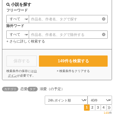
小説を探す
フリーワード
除外ワード
+ さらに詳しく検索する
保存する
149
件を検索する
検索条件の保存には
ロ
× 検索条件をクリアする
グイン
が必要です。
恋愛
溺愛（の予定）
カテゴリ
タグ
1
2
3
4
149
件