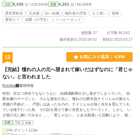
9,430
4,261
位 / 229,045件
位 / 66,406件
小説
恋愛
ニーナの出した結論は“白い結婚”だった。 こうして、仕方なくやり直し？ の白
い結婚の夫婦生活が始まったけれど……
異世界転生
元夫婦
白い結婚
婚約者の浮気
もう遅い
後悔
裏切り？
溺愛（の予定）
ハッピーエンド
感想数 37
文字数 66,242
最終更新日 2025.04.02
登録日 2025.03.17
13
お気に入り追加
4,956
【完結】憧れの人の元へ望まれて嫁いだはずなのに「君じゃ
ない」と言われました
Rohdea
書籍情報
特別、目立つ存在でもないうえに、結婚適齢期が少し過ぎてしまっていた、 伯
爵令嬢のマーゴット。 そんな彼女の元に、憧れの公爵令息ナイジェルの家から
求婚の手紙が…… 戸惑いはあったものの、ナイジェルが強く自分を望んでくれ
ている様子だった為、 その話を受けて嫁ぐ決意をしたマーゴット。 しかし、い
ざ彼の元に嫁いでみると…… 「君じゃない」 とある勘違いと誤解により、 彼が
本当に望んでいたのは自分ではなかったことを知った────……
恋愛
完結
短編
24h.ポイント
113pt