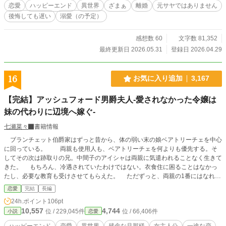
たりなんかしません！ ですが、あなたたちのために嫌な思いをするのは嫌です
恋愛
ハッピーエンド
異世界
ざまぁ
離婚
元サヤではありません
から、離婚するために動かせていただきますね！
後悔しても遅い
溺愛（の予定）
感想数 60
文字数 81,352
最終更新日 2026.05.31
登録日 2026.04.29
16
お気に入り追加
3,167
【完結】アッシュフォード男爵夫人-愛されなかった令嬢は
妹の代わりに辺境へ嫁ぐ-
七瀬菜々
書籍情報
ブランチェット伯爵家はずっと昔から、体の弱い末の娘ベアトリーチェを中心
に回っている。 両親も使用人も、ベアトリーチェを何よりも優先する。そ
してその次は跡取りの兄。中間子のアイシャは両親に気遣われることなく生きて
きた。 もちろん、冷遇されていたわけではない。衣食住に困ることはなかっ
たし、必要な教育も受けさせてもらえた。 ただずっと、両親の1番にはなれな
かったというだけ。 －－－愛されていないわけじゃない。 アイシャはずっ
恋愛
完結
長編
と、自分にそう言い聞かせながら真面目に生きてきた。 しかし、その願いが
24h.ポイント
106pt
届くことはなかった。 アイシャはある日突然、病弱なベアトリーチェの代わ
10,557
4,744
位 / 229,045件
位 / 66,406件
小説
恋愛
りに、『戦場の悪魔』の異名を持つ男爵の元へ嫁ぐことを命じられたのだ。
かの男は血も涙もない冷酷な男と噂の人物。 アイシャだってそんな男の元に
ハッピーエンド
恋愛
異世界
残念な旦那様
女主人公
一途な恋