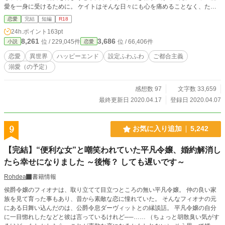
愛を一身に受けるために。 ケイトはそんな日々にも心を痛めることなく、ただ
皇帝陛下を信じて生きてきた。 しかし、前世の記憶を思い出したケイトには耐
恋愛
完結
短編
R18
えられない。命を狙われる生活も、夫が他の女性と閨を共にするのを笑顔で容認
24h.ポイント
163pt
する事も。 危険のあるこんな場所で子供を産むのも不安。 療養のため離宮に引
8,261
3,686
位 / 229,045件
位 / 66,406件
小説
恋愛
き篭るが、皇帝陛下は戻ってきて欲しいようで……？ 設定はゆるゆるなので、
見逃してください。 ※ヒロインやヒーローのキャラがイライラする方はバック
恋愛
異世界
ハッピーエンド
設定ふわふわ
ご都合主義
でお願いします。 ※溺愛目指します ※R18は保険です ※本編18話で完結
溺愛（の予定）
感想数 97
文字数 33,659
最終更新日 2020.04.17
登録日 2020.04.07
9
お気に入り追加
5,242
【完結】“便利な女”と嘲笑われていた平凡令嬢、婚約解消し
たら幸せになりました ～後悔？ しても遅いです～
Rohdea
書籍情報
侯爵令嬢のフィオナは、取り立てて目立つところの無い平凡令嬢。 仲の良い家
族を見て育った事もあり、昔から素敵な恋に憧れていた。 そんなフィオナの元
にある日舞い込んだのは、公爵令息ダーヴィットとの縁談話。 平凡令嬢の自分
に一目惚れしたなどと彼は言っているけれど──…… （ちょっと胡散臭い気がす