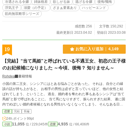
冷遇される令嬢
姉妹格差
欲しがる妹
逃げる令嬢
後悔/懺悔
ど、 オフィーリアがいなくなった事である異変が───…… ※『“つまらない
浮気王子
溺愛（の予定）
ざまぁ要素あり
ハッピーエンド
女”と棄てられた地味令嬢、拾われた先で大切にされています ～後悔？ するなら
筋肉無双断罪シリーズ
ご勝手に～』 の、主人公の両親の話になります。 こちらを読まなくても大丈夫
だとは思いますが、一回くらいは読んでいた方が楽しめるかと思います。
（注）ムキムキ前の話ですので筋肉が苦手？ な方もご安心下さい。
感想数 256
文字数 150,292
最終更新日 2023.04.02
登録日 2023.03.08
19
お気に入り追加
4,149
【完結】“当て馬姫”と呼ばれている不遇王女、初恋の王子様
のお妃候補になりました ～今頃、後悔？ 知りません～
Rohdea
書籍情報
小国の第二王女、シンシアにはとある悩みごとがあった。 それは、自分との縁
談の話が持ち上がると、 お相手の男性は必ずと言っていいほど、他の女性と結
ばれてしまう、ということ。 過去、婚約者を奪われた事もあるシンシアは“当て
馬姫”と影で呼ばれることに。 当て馬になりすぎて、振られすぎた結果、 遂に国
内でめぼしい婚約者候補となれる男性がいなくなってしまう。 そんなある日、
なんとシンシアの元に他国の王子から縁談の話が舞い込む。 しかも、その相手
恋愛
完結
長編
はかつて子供の頃のシンシアが一目惚れした初恋の王子様。 遠い昔の初恋に心
24h.ポイント
99pt
ときめかせるシンシアだけど、不安は拭えない。 なんと言っても自分は“当て馬
11,055
4,935
位 / 229,045件
位 / 66,406件
小説
恋愛
姫”だから。 それでも、後のないシンシアは話を受け入れて王子の元に出向いて