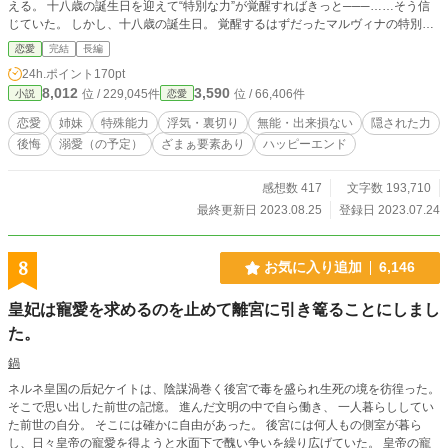
える。 十八歳の誕生日を迎えて“特別な力”が覚醒すればきっと───……そう信
じていた。 しかし、十八歳の誕生日。 覚醒するはずだったマルヴィナの特別な
力は発現しなかった。 周りの態度が冷たくなっていく中でマルヴィナの唯一の
恋愛
完結
長編
心の支えは、 力が発現したら自分と婚約するはずだった王子、クリフォード。
24h.ポイント
170pt
彼に支えられながら、なんとか力の覚醒を信じていたマルヴィナだったけれど、
8,012
3,590
位 / 229,045件
位 / 66,406件
小説
恋愛
妹のサヴァナが十八歳の誕生日を迎えた日、全てが一変してしまう。 無能は不
要と追放されたマルヴィナは、新たな生活を始めることに。 必死に新たな自分
恋愛
姉妹
特殊能力
浮気・裏切り
無能・出来損ない
隠された力
の居場所を見つけていこうとするマルヴィナ。 一方で、そんな彼女を無能と切
後悔
溺愛（の予定）
ざまぁ要素あり
ハッピーエンド
り捨てた者たちは────……
感想数 417
文字数 193,710
最終更新日 2023.08.25
登録日 2023.07.24
8
お気に入り追加
6,146
皇妃は寵愛を求めるのを止めて離宮に引き篭ることにしまし
た。
鍋
ネルネ皇国の后妃ケイトは、陰謀渦巻く後宮で毒を盛られ生死の境を彷徨った。
そこで思い出した前世の記憶。 進んだ文明の中で自ら働き、 一人暮らししてい
た前世の自分。 そこには確かに自由があった。 後宮には何人もの側室が暮ら
し、日々皇帝の寵愛を得ようと水面下で醜い争いを繰り広げていた。 皇帝の寵