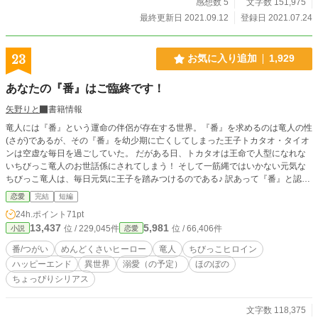
感想数 5
文字数 151,975
最終更新日 2021.09.12
登録日 2021.07.24
23
お気に入り追加
1,929
あなたの『番』はご臨終です！
矢野りと
書籍情報
竜人には『番』という運命の伴侶が存在する世界。『番』を求めるのは竜人の性
(さが)であるが、その『番』を幼少期に亡くしてしまった王子トカタオ・タイオ
ンは空虚な毎日を過ごしていた。 だがある日、トカタオは王命で人型になれな
いちびっこ竜人のお世話係にされてしまう！ そして一筋縄ではいかない元気な
ちびっこ竜人は、毎日元気に王子を踏みつけるのである♪ 訳あって『番』と認識
していない『番』同士のドタバタハッピーエンドです。 ※設定はゆるいです。
恋愛
完結
短編
24h.ポイント
71pt
13,437
5,981
位 / 229,045件
位 / 66,406件
小説
恋愛
番/つがい
めんどくさいヒーロー
竜人
ちびっこヒロイン
ハッピーエンド
異世界
溺愛（の予定）
ほのぼの
ちょっぴりシリアス
文字数 118,375