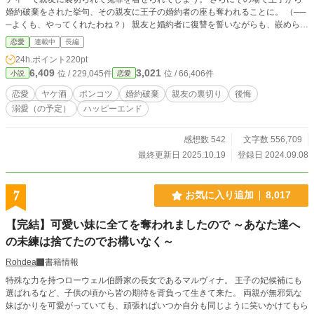
婚約破棄をされた挙句、その親友に王子の婚約者の座も奪われることに。 （──
─よくも、やってくれたわね？） 親友と婚約者に復讐を誓いながらも、嵌められ
た苛立ちが止まらず、 パーティーで浴びるようにヤケ酒をし続けたガーネッ
恋愛
連載中
長編
ト。 そんな中、熱を冷まそうと出た庭先で、 （邪魔よっ！） 目の前に転がって
24h.ポイント
220pt
いた“邪魔な何か”を思いっきり踏みつけた。 しかし、その“邪魔な何か”は、物で
6,409
3,021
位 / 229,045件
位 / 66,406件
小説
恋愛
はなく────…… ★リクエストの多かった、～踏まれて始まる恋～ 『結婚式当
日、婚約者と姉に裏切られて惨めに捨てられた花嫁ですが』 こちらの話のヒー
恋愛
ヤケ酒
ポンコツ
婚約破棄
親友の裏切り
後悔
ローの父と母の馴れ初め話です。
溺愛（の予定）
ハッピーエンド
感想数 542
文字数 556,709
最終更新日 2025.10.19
登録日 2024.09.08
7
お気に入り追加
8,017
【完結】可愛い妹に全てを奪われましたので ～あなた達へ
の未練は捨てたのでお構いなく～
Rohdea
書籍情報
特殊な力を持つローウェル伯爵家の長女であるマルヴィナ。 王子の妃候補にも
選ばれるなど、子供の頃から皆の期待を背負って生きて来た。 両親が無邪気な
妹ばかりを可愛がっていても、頑張ればいつか自分も同じように笑いかけてもら