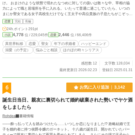
け。 おまけのような状態で現れたなつめに対しての扱いは散々な中、宰相の協
力によって職と居場所を手に入れる。 いたって普通に過ごしていたら、いつの
まにか聖女である女子高校生だけでなく王太子や高位貴族の子息たちがこぞって
悩み相談をしにくるように。 『私はカウンセラーでも保健室の先生でもありま
恋愛
完結
長編
せん！』 そう思いつつも生来のお人好しの性格からみんなの悩みごとの相談に
24h.ポイント
291pt
のっているうちに、いつの間にか年下の美丈夫に好かれるようになる。 そし
4,778
2,446
位 / 229,045件
位 / 66,406件
小説
恋愛
て、気づけば異世界で求婚されるという本人大混乱の事態に！
異世界転移
恋愛
聖女
年下の求婚者
ハッピーエンド
溺愛（の予定）
悩みごと相談
ほのぼの時々シリアス
感想数 12
文字数 128,034
最終更新日 2026.02.23
登録日 2025.01.31
6
お気に入り追加
3,142
誕生日当日、親友に裏切られて婚約破棄された勢いでヤケ酒
をしましたら
Rohdea
書籍情報
───酔っ払って人を踏みつけたら……いつしか恋になりました!? 政略結婚で王
子を婚約者に持つ侯爵令嬢のガーネット。 十八歳の誕生日、開かれていたパー
ティーで親友に裏切られて冤罪を着せられてしまう。 さらにその場で王子から