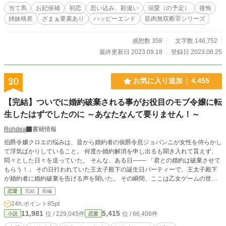
みると、 初恋の王子様は昔とはかなり様子が違っていて──── ❋“便利な女”と嘲
当て馬
お妃候補
初恋
思い込み、勘違い
溺愛（の予定）
後悔
笑われていた平凡令嬢、婚約解消したら幸せになりました ～後悔？ しても遅い
姉妹格差
ざまぁ要素あり
ハッピーエンド
筋肉無双断罪シリーズ
です～ こちらの話に出て来た双子の兄王子、ジュラールの恋の話となります。
リクエストくれた方々ありがとうございました！ ☆シリーズ関連作☆ ❋“つまら
ない女”と棄てられた地味令嬢、拾われた先で大切にされています ～後悔？ する
感想数 358
文字数 146,752
ならご勝手に～ ❋“可愛げがない女”と蔑まれ続けた能面令嬢、逃げ出した先で幸
最終更新日 2023.09.18
登録日 2023.08.25
せを見つけます ～今更、後悔ですか？～ ※追記 2023.9.14 ご要望にお答えし
て、シリーズ共通タグとして【筋肉無双断罪シリーズ】を追加しました。
20
お気に入り追加
4,455
【完結】ついでに婚約破棄される事がお役目のモブ令嬢に転
生したはずでしたのに ～あなたなんて要りません！～
Rohdea
書籍情報
伯爵令嬢クロエの悩みは、昔から婚約者の侯爵令息ジョバンニが女性を侍らかし
て浮気ばかりしていること。 何度か婚約解消を申し出るも聞き入れて貰えず、
悶々とした日々を送っていた。 そんな、ある日─── 「君との婚約は破棄させて
もらう！」 その日行われていた王太子殿下の誕生日パーティーで、王太子殿下
が婚約者に婚約破棄を告げる声を聞いた。 その瞬間、ここは乙女ゲームの世界
で、殿下の側近である婚約者は攻略対象者の一人。 そして自分はこの流れでつ
恋愛
完結
長編
いでに婚約破棄される事になるモブ令嬢だと気付いた。 (やったわ！ これで婚約
24h.ポイント
85pt
破棄してもらえる！) そう思って喜んだクロエだったけれど、何故か事態は思っ
11,981
5,415
位 / 229,045件
位 / 66,406件
小説
恋愛
ていたのと違う方向に…………