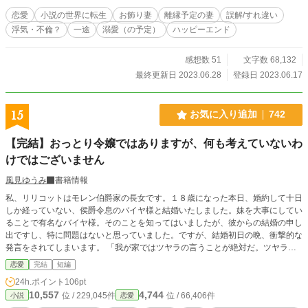
……もう、結婚しちゃったじゃないの！ （どうせ、捨てられるなら好きに生き
恋愛
小説の世界に転生
お飾り妻
離縁予定の妻
誤解/すれ違い
てもいい？） そうして始まった転生者のはずなのに全く未来が分からない、 離
浮気・不倫？
一途
溺愛（の予定）
ハッピーエンド
縁される予定のコレットの伯爵夫人生活は───……
感想数 51
文字数 68,132
最終更新日 2023.06.28
登録日 2023.06.17
15
お気に入り追加
742
【完結】おっとり令嬢ではありますが、何も考えていないわ
けではございません
風見ゆうみ
書籍情報
私、リリコットはモレン伯爵家の長女です。１８歳になった本日、婚約して十日
しか経っていない、侯爵令息のバイヤ様と結婚いたしました。妹を大事にしてい
ることで有名なバイヤ様。そのことを知ってはいましたが、彼からの結婚の申し
出ですし、特に問題はないと思っていました。ですが、結婚初日の晩、衝撃的な
発言をされてしまいます。 「我が家ではツヤラの言うことが絶対だ。ツヤラは
君を嫌っている。いい暮らしはさせてやるし、好きなことをすればいい。そのか
恋愛
完結
短編
わり、俺たちの目の前に現れるな」と言われ、離れに追いやられてしまいます。
24h.ポイント
106pt
愛のない結婚でしたし、好きなことをさせてもらえるのは助かります。 平然と
10,557
4,744
位 / 229,045件
位 / 66,406件
小説
恋愛
している私に、義両親と義妹が嫌がらせをしてきますが、そんなことでへこたれ