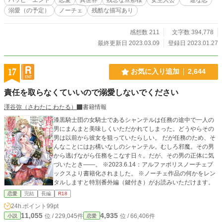
嫁ぎたくないのに、両親は『ベアトリーチェがかわいそうだから』という理由だ
溺愛（の予定）
ノーチェ
残酷な描写あり
けでこの縁談をアイシャに押し付けてきた。 ーーーああ。やはり私は一番には
なれないのね。 アイシャはとうとう絶望した。どれだけ願っても、両親の一
番は手に入ることなどないのだと、思い知ったから。 結局、アイシャは傷心
感想数 211
文字数 394,778
のまま辺境へと向かった。 望まれないし、望まない結婚。アイシャはこのま
最終更新日 2023.03.09
登録日 2023.01.27
ま、誰かの一番になることもなく一生を終えるのだと思っていたのだが………？
※全部で3部です。話の進みはゆっくりとしていますが、最後までお付き合いく
ださると嬉しいです。 ※色々と、設定はふわっとしてますのでお気をつ
17
お気に入り追加
2,644
けください。 ※作者はザマァを描くのが苦手なので、ザマァ要素は薄いです。
責任を取らなくていいので溺愛しないでください
澤谷弥（さわたに わたる）
書籍情報
漆黒騎士団の女騎士であるシャンテルは任務の途中で一人の
男にまんまと美味しくいただかれてしまった。どうやらその
男は以前から彼女を狙っていたらしい。 だが任務のため、そ
んなことにはお構いなしのシャンテル。むしろ邪魔。その男
から逃げながら任務をこなす日々。だが、その男の正体に気
づいたとき――。 ※2023.6.14：アルファポリスノーチェブ
ックスより書籍化されました。 ※ノーチェ作品の何かをレン
タルしますと特別番外編（鍵付き）がお読みいただけます。
恋愛
完結
長編
R18
24h.ポイント
99pt
11,055
4,935
位 / 229,045件
位 / 66,406件
小説
恋愛