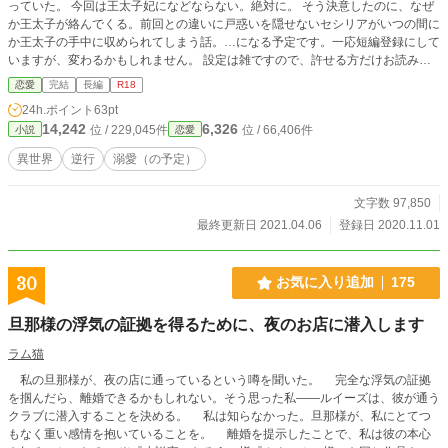
っていた。 今回は王太子妃になどならない。絶対に。 そう決意したのに、なぜ
か王太子が絡んでくる。前回との違いに戸惑いを隠せないセシリアがいつの間に
か王太子の手中に収められてしまう話。…になる予定です。一応短編登録にして
いますが、変わるかもしれません。 設定は雑ですので、許せる方だけお読みく
ださい。
恋愛
完結
長編
R18
24h.ポイント
63pt
14,242
6,326
位 / 229,045件
位 / 66,406件
小説
恋愛
異世界
逆行
溺愛（の予定）
文字数 97,850
最終更新日 2021.04.06
登録日 2020.11.01
30
お気に入り追加
175
旦那様の浮気の証拠を得るために、夜のお店に潜入します
ラム猫
私の旦那様が、夜の店に通っているという噂を聞いた。 完全な浮気の証拠
を掴んだら、離婚できるかもしれない。そう思った私——ルイーズは、彼が通う
クラブに潜入することを決める。 私は知らなかった。旦那様が、私にとてつ
もなく重い感情を抱いていることを。 離婚を提示したことで、私は彼の本心