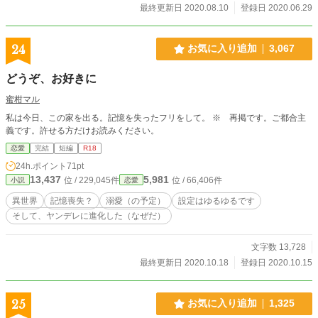
最終更新日 2020.08.10
登録日 2020.06.29
24
お気に入り追加
3,067
どうぞ、お好きに
蜜柑マル
私は今日、この家を出る。記憶を失ったフリをして。 ※ 再掲です。ご都合主
義です。許せる方だけお読みください。
恋愛
完結
短編
R18
24h.ポイント
71pt
13,437
5,981
位 / 229,045件
位 / 66,406件
小説
恋愛
異世界
記憶喪失？
溺愛（の予定）
設定はゆるゆるです
そして、ヤンデレに進化した（なぜだ）
文字数 13,728
最終更新日 2020.10.18
登録日 2020.10.15
25
お気に入り追加
1,325