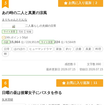
5
お気に入り追加
2
あの時の二人と真夏の涼風
まりちゃんとだんな
二人暮らしの夫婦の日常
ライト文芸
完結
短編
24h.ポイント
56pt
15,864
224
位 / 228,951件
位 / 9,584件
小説
ライト文芸
日常
ほのぼの
ヒューマンドラマ
家族
釣り
読書
真夏
料理
蝉
感想数 0
文字数 890
最終更新日 2026.07.15
登録日 2026.07.15
6
お気に入り追加
11
日曜の昼は後輩女子にパスタを作る
矢木羽研