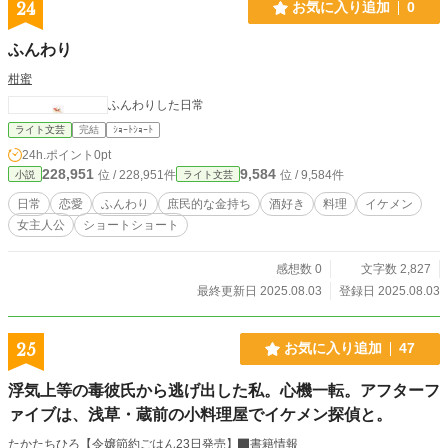
24
お気に入り追加
0
ふんわり
柑蜜
ふんわりした日常
ライト文芸
完結
ｼｮｰﾄｼｮｰﾄ
24h.ポイント
0pt
228,951
9,584
位 / 228,951件
位 / 9,584件
小説
ライト文芸
日常
恋愛
ふんわり
庶民的な金持ち
酒好き
料理
イケメン
女主人公
ショートショート
感想数 0
文字数 2,827
最終更新日 2025.08.03
登録日 2025.08.03
25
お気に入り追加
47
浮気上等の毒彼氏から逃げ出した私。心機一転。アフターフ
ァイブは、浅草・蔵前の小料理屋でイケメン探偵と。
たかたちひろ【令嬢節約ごはん23日発売】
書籍情報