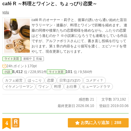
café R ～料理とワインと、ちょっぴり恋愛～
yolu
café R のオーナー・莉子と、後輩の誘いから通い始めた盲目
サラリーマン・連藤が、料理とワインで距離を縮めます。 連
藤の同僚や後輩たちの恋愛模様を絡めながら、ふたりの恋愛
はどう進むのか？ ※小説家になろうでも連載をしている作品
ですが、アルファポリスさんにて、書き直し投稿を行なって
おります。第１章の内容をより描写を濃く、エピソードを増
やして、現在更新しております。
ライト文芸
連載中
長編
24h.ポイント
170pt
8,412
101
位 / 228,951件
位 / 9,584件
小説
ライト文芸
カフェ経営
ほっこり
恋愛
日常ほのぼの
コメディ？
イケメンリーマン
ワイン
料理
お仕事
ヒューマンドラマ
感想数 21
文字数 373,192
最終更新日 2026.06.10
登録日 2019.03.06
4
お気に入り追加
288