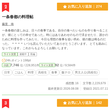
2
お気に入り追加
274
一条春都の料理帖
藤里 侑
一条春都の楽しみは、日々の食事である。自分の食べたいものを作り食べること
が、彼にとっての幸せであった。時にはありあわせのもので済ませたり、誰かの
ために料理を作ってみたり。 今日も理想の食事を追い求め、彼の腹は鳴るのだ
った。 ＊＊＊＊ いつも読んでいただいてありがとうございます。 とても励みに
なっています。これからもよろしくお願いします。
ライト文芸
連載中
長編
24h.ポイント
198pt
7,746
92
位 / 228,951件
位 / 9,584件
小説
ライト文芸
日常
ごはん
料理
高校生
食事
飯テロ
男主人公(高校生)
感想数 16
文字数 2,229,679
最終更新日 2026.08.08
登録日 2021.07.11
3
お気に入り追加
142