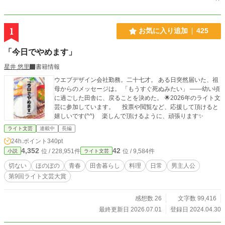
1
お気に入り追加
425
「今日でやめます」
星井 悠里
書籍情報
ウエブデザイン会社勤務。二十七才。 ある日突然届いた、祖
母からのメッセージは。 「もうすぐ死ぬみたい」 ――幼い頃
に過ごした田舎に、戻ることを決めた。 🌟2026年のライト文
芸に参加しています。 投票や閲覧など、応援して頂けると
嬉しいです(^^) 楽しんで頂けるように、頑張ります✨
ライト文芸
連載中
長編
24h.ポイント
340pt
4,352
42
位 / 228,951件
位 / 9,584件
小説
ライト文芸
切ない
ほのぼの
青春
田舎暮らし
料理
日常
男主人公
第9回ライト文芸大賞
感想数 26
文字数 99,416
最終更新日 2026.07.01
登録日 2024.04.30