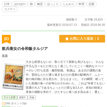
日常
ほのぼの
猫
幽霊
ほっこり
じんわり
料理
恋愛
コメディ
感想数 0
文字数 26,825
最終更新日 2018.07.13
登録日 2018.06.30
30
お気に入り追加
2
飲兵衛女の令和飯タルジア
夜摘
大きな絶望もないが、取り立てて新鮮な喜びもない。 そんな
平凡な日々をただ何となく過ごしていたごく一般的なスーパ
ーのレジ打ち店員・藤田歌織。 歌織は、ある日の通勤の途
中、普段ならただ通り過ぎるだけの電車の駅構内で、ふと一
枚の掲示物に目を惹かれ、立ち止まった。 その瞬間、眠って
いた歌織の食への好奇心がざわめいた。 これは"何者でもない
普通の大人”であるちょっとだけ変な女2人が、未知の味覚と
美食の感動を求めて、ひたすらに食べ歩き呑み歩く、愛と感
動の物語である。 ※最初はお酒を飲んでませんが、そのうち
ライト文芸
連載中
長編
飲みだします。 ※二人で食べ・飲みに行くのが主題ですが、
24h.ポイント
0pt
一人飯・一人飲みエピソードも入る予定です。 ※作品情報の