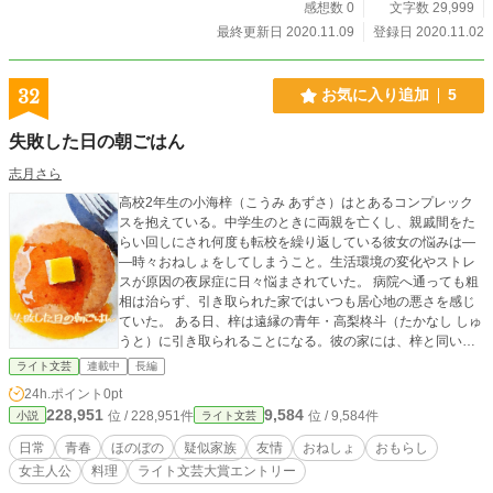
感想数 0
文字数 29,999
最終更新日 2020.11.09
登録日 2020.11.02
32
お気に入り追加
5
失敗した日の朝ごはん
志月さら
高校2年生の小海梓（こうみ あずさ）はとあるコンプレック
スを抱えている。中学生のときに両親を亡くし、親戚間をた
らい回しにされ何度も転校を繰り返している彼女の悩みは―
―時々おねしょをしてしまうこと。生活環境の変化やストレ
スが原因の夜尿症に日々悩まされていた。 病院へ通っても粗
相は治らず、引き取られた家ではいつも居心地の悪さを感じ
ていた。 ある日、梓は遠縁の青年・高梨柊斗（たかなし しゅ
うと）に引き取られることになる。彼の家には、梓と同い年
の双子の姉弟・飯田野乃花（いいだ ののか）と柾樹（まさ
ライト文芸
連載中
長編
き）も訳あって居候をしていた。 三人は梓の“失敗”も嫌がる
24h.ポイント
0pt
ことなく、彼女の存在を受け入れてくれた。両親を亡くして
228,951
9,584
位 / 228,951件
位 / 9,584件
小説
ライト文芸
から初めて、自分の居場所を見つけることができた梓。いま
まで食事にも苦手意識のあった梓だが、彼らと食卓を共にす
日常
青春
ほのぼの
疑似家族
友情
おねしょ
おもらし
ることで少しずつ食事を楽しめるようになっていく。 擬似家
女主人公
料理
ライト文芸大賞エントリー
族×ごはん×夜尿症 傷ついた少女のこころとからだを、おいし