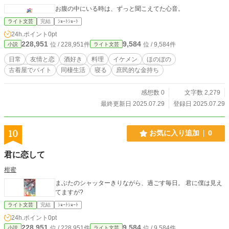
お腹の中にいる時は、ずっと聞こえてた心音。
ライト文芸
完結
ｼｮｰﾄｼｮｰﾄ
24h.ポイント
0pt
228,951
9,584
位 / 228,951件
位 / 9,584件
小説
ライト文芸
日常
友情と恋
酒好き
料理
イケメン
ほのぼの
古着屋でバイト
同棲生活
寝る
庶民的な金持ち
感想数 0
文字数 2,279
最終更新日 2025.07.29
登録日 2025.07.29
10
お気に入り追加
0
君に恋して
柑蜜
まぶたのシャッターきりながら、過ごす毎日。 君に僕は見え
てますが?
ライト文芸
完結
ｼｮｰﾄｼｮｰﾄ
24h.ポイント
0pt
228,951
9,584
位 / 228,951件
位 / 9,584件
小説
ライト文芸