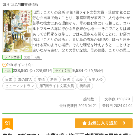
如月つばさ
書籍情報
旧題：ことりの台所 ※第7回ライト文芸大賞・奨励賞 都会に
佇む弁当屋で働くことり。家庭環境が原因で、人付き合いが
苦手な彼女はある理由から、母の住む島に引っ越した。コバ
ルトブルーの海に浮かぶ自然豊かな地――そこでことりは縁
あって古民家を改修し、ごはん屋さんを開くことに。お店の
名は『ことりの台所』。青い鳥の看板が目印の、ほっと息を
つける家のような場所。そんな理想を叶えようと、ことりは
迷いながら進む。父との苦い記憶、母の葛藤、ことりの思
い。これは美味しいごはんがそっと背中を押す、温かい再生
ライト文芸
完結
長編
の物語。
24h.ポイント
0pt
228,951
9,584
位 / 228,951件
位 / 9,584件
小説
ライト文芸
日常
ほのぼの
友情
料理
家族
恋愛
女主人公
ヒューマンドラマ
第7回ライト文芸大賞
奨励賞
感想数 1
文字数 150,879
最終更新日 2025.04.21
登録日 2024.04.04
21
お気に入り追加
9