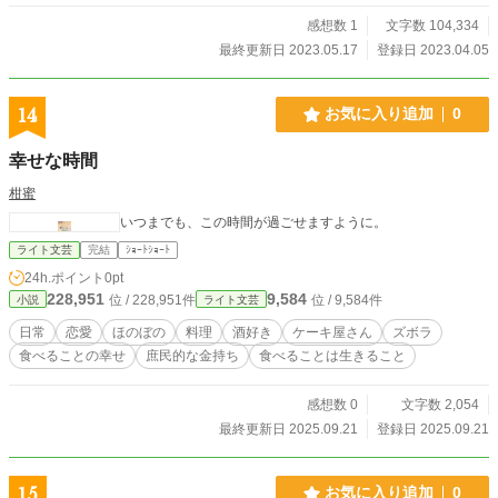
感想数 1
文字数 104,334
最終更新日 2023.05.17
登録日 2023.04.05
14
お気に入り追加
0
幸せな時間
柑蜜
いつまでも、この時間が過ごせますように。
ライト文芸
完結
ｼｮｰﾄｼｮｰﾄ
24h.ポイント
0pt
228,951
9,584
位 / 228,951件
位 / 9,584件
小説
ライト文芸
日常
恋愛
ほのぼの
料理
酒好き
ケーキ屋さん
ズボラ
食べることの幸せ
庶民的な金持ち
食べることは生きること
感想数 0
文字数 2,054
最終更新日 2025.09.21
登録日 2025.09.21
15
お気に入り追加
0