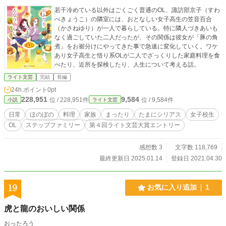
若干冷めている以外はごくごく普通のOL、諏訪部京子（すわ
べきょうこ）の隣室には、おとなしい女子高生の笠音百合
（かさねゆり）が一人で暮らしている。特に隣人づきあいも
なく過ごしていた二人だったが、その関係は彼女が「豚の角
煮」をお裾分けにやってきた事で急速に変化していく。ワケ
あり女子高生と悟り系OLが二人でざっくりした家庭料理を食
べたり、近所を探検したり、人生について考える話。
ライト文芸
完結
長編
24h.ポイント
0pt
228,951
9,584
位 / 228,951件
位 / 9,584件
小説
ライト文芸
日常
ほのぼの
料理
家族
まったり
たまにシリアス
女子校生
OL
ステップファミリー
第４回ライト文芸大賞エントリー
感想数 3
文字数 118,769
最終更新日 2025.01.14
登録日 2021.04.30
19
お気に入り追加
1
虎と龍のおいしい関係
おったろう