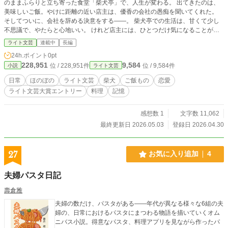
のままふらりと立ち寄った食堂「柴犬亭」で、人生が変わる。 出てきたのは、
美味しいご飯。やけに距離の近い店主は、優香の会社の愚痴を聞いてくれた。
そしてついに、会社を辞める決意をする――。 柴犬亭での生活は、甘くて少し
不思議で、やたらと心地いい。 けれど店主には、ひとつだけ気になることがあ
った。 初めて会ったはずなのに、なぜか自分のことをよく知っている。 それに
ライト文芸
連載中
長編
あの仕草、距離感――どうしても、昔飼っていた柴犬と重なって見えてしまうの
24h.ポイント
0pt
だ。 もしかしてこの人、本当に――。
228,951
9,584
位 / 228,951件
位 / 9,584件
小説
ライト文芸
日常
ほのぼの
ライト文芸
柴犬
ご飯もの
恋愛
ライト文芸大賞エントリー
料理
記憶
感想数 1
文字数 11,062
最終更新日 2026.05.03
登録日 2026.04.30
27
お気に入り追加
4
夫婦パスタ日記
壽倉雅
夫婦の数だけ、パスタがある――年代が異なる様々な6組の夫
婦の、日常におけるパスタにまつわる物語を描いていくオム
ニバス小説。得意なパスタ、料理アプリを見ながら作ったパ