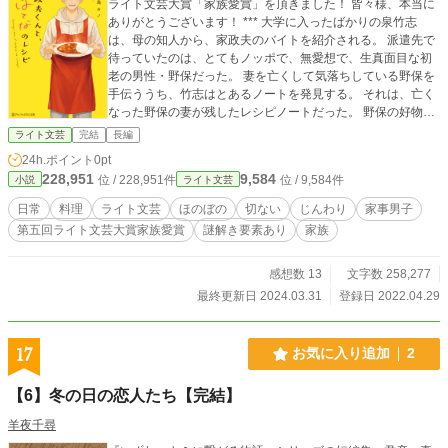
ライト文芸大賞「家族愛賞」を頂きました！ 皆々様、本当に
ありがとうございます！ *** 大学に入ったばかりの泉竹志
は、母の知人から、家政夫のバイトを紹介される。 派遣先で
待っていたのは、とてもノッポで、無愛想で、生真面目な初
老の男性・野保だった。 妻を亡くして気落ちしている野保を
手伝ううち、竹志はとあるノートを発見する。 それは、亡く
なった野保の妻が残したレシピノートだった。 野保の好物ば
かりが書かれてあるそのノートだが、どれも、何か一つ欠け
ライト文芸
完結
長編
ている。 「さあ、最後の『美味しい』の秘密は、何でしょ
24h.ポイント
0pt
う？」 これは謎でもミステリーでもない、ほんのちょっとし
228,951
9,584
位 / 228,951件
位 / 9,584件
小説
ライト文芸
た”はてな”のお話。 「はてなのレシピ」がもたらす、温かい
物語。 ※こちらの作品はエブリスタの方でも公開しておりま
日常
料理
ライト文芸
ほのぼの
切ない
じんわり
家事男子
す。
第五回ライト文芸大賞家族愛賞
謎解き要素あり
家族
感想数 13
文字数 258,277
最終更新日 2024.03.31
登録日 2022.04.29
17
お気に入り追加
2
【6】冬の日の恋人たち【完結】
羊夜千尋