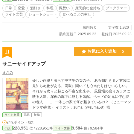
日常
恋愛
酒好き
料理
両想い
庶民的な金持ち
プログラマー
ライト文芸
ショートショート
食べることの幸せ
感想数 0
文字数 1,920
最終更新日 2025.09.23
登録日 2025.09.23
11
お気に入り追加
5
サニーサイドアップ
まさみ
優しい両親と暮らす中学生の女の子。 ある朝起きると玄関に
見知らぬ靴がある。両親に聞いても心当たりはないらしい。
それから次々と起こる不審な出来事。 風呂場の磨りガラスに
映る人影、深夜の廊下に感じる気配、ベッドの足元に佇む謎
の老人……。 一体この家で何が起きているの？ （ヒューマン
ドラマ/家族） イラスト：zuma（@zuma58）様
ライト文芸
完結
短編
24h.ポイント
0pt
228,951
9,584
位 / 228,951件
位 / 9,584件
小説
ライト文芸