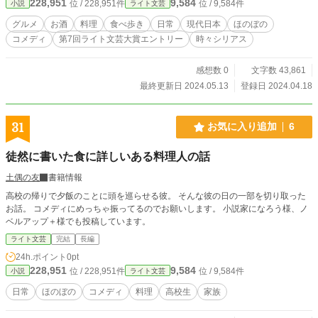
228,951
9,584
位 / 228,951件
位 / 9,584件
小説
ライト文芸
画像は夜摘が撮った写真を写真加工ドットコム様で加工した
ものです。 2024.5.3 ※構成に納得がいかない部分が出てしま
グルメ
お酒
料理
食べ歩き
日常
現代日本
ほのぼの
った為、話の順番を一部変更しました。 既に読んで下さった
コメディ
第7回ライト文芸大賞エントリー
時々シリアス
方は、混乱させてしまったらごめんなさい。 内容は小さな修
正を入れた以外には変更はありません。
感想数 0
文字数 43,861
最終更新日 2024.05.13
登録日 2024.04.18
31
お気に入り追加
6
徒然に書いた食に詳しいある料理人の話
土偶の友
書籍情報
高校の帰りで夕飯のことに頭を巡らせる彼。 そんな彼の日の一部を切り取った
お話。 コメディにめっちゃ振ってるのでお願いします。 小説家になろう様、ノ
ベルアップ＋様でも投稿しています。
ライト文芸
完結
長編
24h.ポイント
0pt
228,951
9,584
位 / 228,951件
位 / 9,584件
小説
ライト文芸
日常
ほのぼの
コメディ
料理
高校生
家族