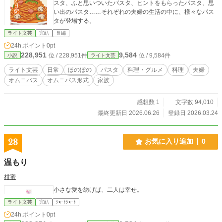
スタ、ふと思いついたパスタ、ヒントをもらったパスタ、思
い出のパスタ……それぞれの夫婦の生活の中に、様々なパス
タが登場する。
ライト文芸
完結
長編
24h.ポイント
0pt
228,951
9,584
位 / 228,951件
位 / 9,584件
小説
ライト文芸
ライト文芸
日常
ほのぼの
パスタ
料理・グルメ
料理
夫婦
オムニバス
オムニバス形式
家族
感想数 1
文字数 94,010
最終更新日 2026.06.26
登録日 2026.03.24
28
お気に入り追加
0
温もり
柑蜜
小さな愛を紡げば、二人は幸せ。
ライト文芸
完結
ｼｮｰﾄｼｮｰﾄ
24h.ポイント
0pt