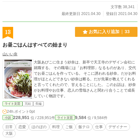
文字数 38,341
最終更新日 2021.04.30
登録日 2021.04.30
13
お気に入り追加
33
お昼ごはんはすべての始まり
山いい奈
大阪あびこに住まう紗奈は、新卒で天王寺のデザイン会社に
就職する。 その職場には「お料理部」なるものがあり、交代
でお昼ごはんを作っている。 そこに誘われる紗奈。だがお料
理がほとんどできない紗奈は断る。だが先輩が教えてくれる
と言ってくれたので、甘えることにした。 このお話は、紗奈
がお料理やお仕事、恋人の雪哉さんと関わり合うことで成長
していく物語です。
ライト文芸
完結
長編
24h.ポイント
0pt
228,951
9,584
位 / 228,951件
位 / 9,584件
小説
ライト文芸
日常
恋愛
ほのぼの
料理
ご飯
飯テロ
仕事
デザイナー
大阪