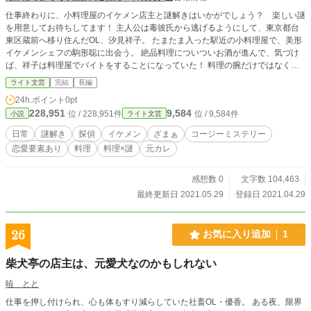
仕事終わりに、小料理屋のイケメン店主と謎解きはいかがでしょう？ 楽しい謎
を用意してお待ちしてます！ 主人公は毒彼氏から逃げるようにして、東京都台
東区蔵前へ移り住んだOL、汐見祥子。 たまたま入った駅近の小料理屋で、美形
イケメンシェフの駒形聡に出会う。 絶品料理についついお酒が進んで、気づけ
ば、祥子は料理屋でバイトをすることになっていた！ 料理の腕だけではなく、
推理も冴える駒形。その依頼人と関わるうちに、祥子は人の温かみに触れてい
ライト文芸
完結
長編
く。 そして、元彼との悪しき思い出を克服する。 料理×ライトミステリー！
24h.ポイント
0pt
料理に託された様々な思いに感動すること間違いなし！
228,951
9,584
位 / 228,951件
位 / 9,584件
小説
ライト文芸
日常
謎解き
探偵
イケメン
ざまぁ
コージーミステリー
恋愛要素あり
料理
料理×謎
元カレ
感想数 0
文字数 104,463
最終更新日 2021.05.29
登録日 2021.04.29
26
お気に入り追加
1
柴犬亭の店主は、元愛犬なのかもしれない
暁 とと
仕事を押し付けられ、心も体もすり減らしていた社畜OL・優香。 ある夜、限界