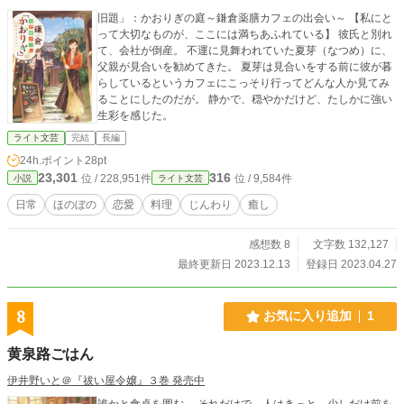
旧題」：かおりぎの庭～鎌倉薬膳カフェの出会い～ 【私にと
って大切なものが、ここには満ちあふれている】 彼氏と別れ
て、会社が倒産。 不運に見舞われていた夏芽（なつめ）に、
父親が見合いを勧めてきた。 夏芽は見合いをする前に彼が暮
らしているというカフェにこっそり行ってどんな人か見てみ
ることにしたのだが。 静かで、穏やかだけど、たしかに強い
生彩を感じた。
ライト文芸
完結
長編
24h.ポイント
28pt
23,301
316
位 / 228,951件
位 / 9,584件
小説
ライト文芸
日常
ほのぼの
恋愛
料理
じんわり
癒し
感想数 8
文字数 132,127
最終更新日 2023.12.13
登録日 2023.04.27
8
お気に入り追加
1
黄泉路ごはん
伊井野いと＠『祓い屋令嬢』３巻 発売中
誰かと食卓を囲む。 それだけで、人はきっと、少しだけ前を