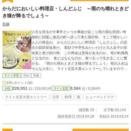
からだにおいしい料理店・しんどふじ ～雨のち晴れときど
き猫が降るでしょう～
景綱
人生を揺るがす事件というか事故が起こり死の淵を彷徨い奇
跡的に回復し地元の町へ戻って来た淵沢裕。 そこで懐かしい
人との再会が。 からだにおいしい料理店『しんどふじ』の店
主の箕田安祐美だ。 童顔で中学生みたいだけど大人女子の安
祐美と老け顔の裕。 この再会は意味があるのか。 裕の転換期
となるのか。 食とはなんなのか。食べるって生きることに繋
がる。 『雨のち晴れときどき猫が降るでしょう』 裕の人生は
そんな人生に。 ライト文芸大賞エントリーしていますので、
気に入ってくれたら投票お願いします。 (=^・^=)
ライト文芸
完結
長編
24h.ポイント
0pt
228,951
9,584
位 / 228,951件
位 / 9,584件
小説
ライト文芸
ライト文芸大賞エントリー
日常
料理
猫
ヒューマンドラマ
感想数 20
文字数 60,143
最終更新日 2019.04.28
登録日 2019.03.24