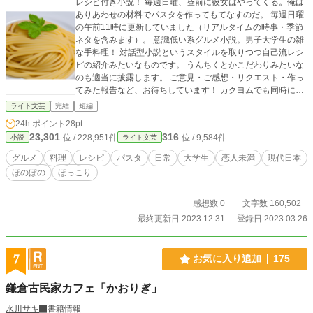
レシピ付き小説！ 毎週日曜、昼前に彼女はやってくる。俺は
ありあわせの材料でパスタを作ってもてなすのだ。 毎週日曜
の午前11時に更新していました（リアルタイムの時事・季節
ネタを含みます）。 意識低い系グルメ小説。男子大学生の雑
な手料理！ 対話型小説というスタイルを取りつつ自己流レシ
ピの紹介みたいなものです。 うんちくとかこだわりみたいな
のも適当に披露します。 ご意見・ご感想・リクエスト・作っ
てみた報告など、お待ちしています！ カクヨムでも同時に掲
載しています（もともと2023年3月26日公開なのは6話のみ
ライト文芸
完結
短編
で、それ以前の話は1週ずつ前に公開していました）。 続編
24h.ポイント
28pt
も書きました。『新生活はパスタとともに』 https://www.alph
23,301
316
位 / 228,951件
位 / 9,584件
小説
ライト文芸
apolis.co.jp/novel/668119599/705868296 一番下のフリース
ペースからもリンクを貼ってあります。
グルメ
料理
レシピ
パスタ
日常
大学生
恋人未満
現代日本
ほのぼの
ほっこり
感想数 0
文字数 160,502
最終更新日 2023.12.31
登録日 2023.03.26
7
お気に入り追加
175
鎌倉古民家カフェ「かおりぎ」
水川サキ
書籍情報