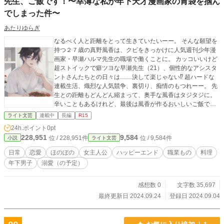
先生、ご飯です！〜幸薄な私が年下天才漫画家の胃袋を掴ん
でしまった件〜
あたりゆらぎ
なるべく人と距離をとって生きていたいーー。 そんな願望を
持つ２７歳の真野風香は、クビをきっかけに人気週刊少年漫
画家・早瀬ハルマ先生の職場で働くことに。 カッコいいけど
超ストイックで癖ツヨな早瀬先生（21）、個性的なアシスタ
ントさんたちとの日々は……決して楽じゃない⁉︎ 超ハードな
連載生活、熾烈な人気競争、裏切り、痴情のもつれーー。 先
生との距離もどんどん縮まって、奥手な風香はタジタジに。
辛いこともあるけれど、最後は風香が作るおいしいご飯で丸
く収まります。 これはきっとハッピーエンドの物語。
ライト文芸
連載中
長編
R15
24h.ポイント
0pt
228,951
9,584
位 / 228,951件
位 / 9,584件
小説
ライト文芸
日常
恋愛
ほのぼの
女主人公
ハッピーエンド
職業もの
料理
年下男子
溺愛（の予定）
感想数 0
文字数 35,697
最終更新日 2024.09.24
登録日 2024.09.04