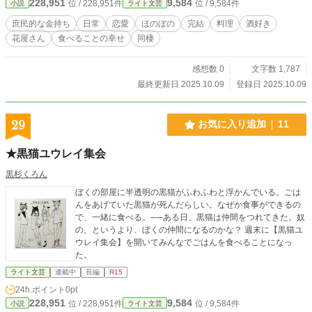
228,951
9,584
位 / 228,951件
位 / 9,584件
小説
ライト文芸
庶民的な金持ち
日常
恋愛
ほのぼの
完結
料理
酒好き
花屋さん
食べることの幸せ
同棲
感想数 0
文字数 1,787
最終更新日 2025.10.09
登録日 2025.10.09
29
お気に入り追加
11
★黒猫ユウレイ集会
黒杉くろん
ぼくの部屋に半透明の黒猫がふわふわと浮かんでいる。ごは
んをあげていた黒猫が死んだらしい。なぜか食事ができるの
で、一緒に食べる。──ある日、黒猫は仲間をつれてきた。奴
の、というより、ぼくの仲間になるのかな？ 週末に【黒猫ユ
ウレイ集会】を開いてみんなでごはんを食べることになっ
た。
ライト文芸
連載中
長編
R15
24h.ポイント
0pt
228,951
9,584
位 / 228,951件
位 / 9,584件
小説
ライト文芸