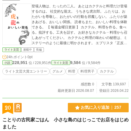
登場人物は、たったの二人。 あとはカクテルと料理だけ登場
するのは。 社交的な龍太。 うちきな虎次郎。 ふたりは、お
たがいを尊敬し、おたがいの行動を邪魔しない。 ふたりが築
きあげる、おいしい関係。 読者もまた、おいしい料理を体験
できる。 【 毎週金曜日更新 】 カクテル、料理を作る。食べ
る。批評する。工夫を話す。 お好きなカクテル・料理から召
しあがってください。 カクテルと料理の味わいの秘密は、ミ
ステリーのように最後に明かされます。 エブリスタ「正反対
の私たち」準大賞受賞作品を連載化。 審査委員に『ルー語食
ライト文芸
連載中
長編
レポお料理ヒューマンBL』を評された小説をおたのしみくだ
24h.ポイント
0pt
さい。
228,951
9,584
位 / 228,951件
位 / 9,584件
小説
ライト文芸
ライト文芸大賞エントリー
グルメ
料理
料理男子
カクテル
感想数 0
文字数 139,697
最終更新日 2026.08.07
登録日 2026.04.22
20
お気に入り追加
257
ことりの古民家ごはん 小さな島のはじっこでお店をはじめ
ました