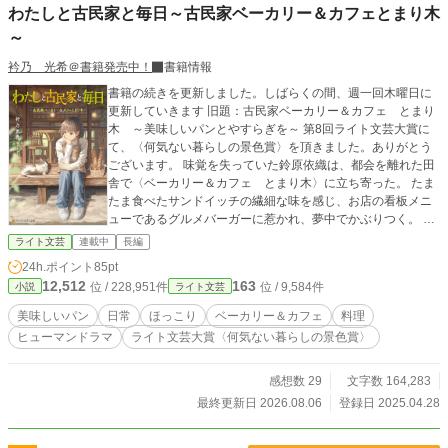
わたしと古民家と毎日～古民家ベーカリー＆カフェとまり木
～
衿乃 光希＠書籍発売中！
書籍情報
書籍の続きを更新しました。しばらくの間、週一回木曜日に
更新していきます 旧題：古民家ベーカリー＆カフェ とまり
木 ～美味しいパンとやすらぎを～ 第8回ライト文芸大賞に
て、〈何気ない暮らしの景色賞〉を頂きました。ありがとう
ございます。 味覚を失っていた鈴原依織は、都会を離れた田
舎で〈ベーカリー＆カフェ とまり木〉に立ち寄った。 たま
たま食べたサンドイッチの繊細な味を感じ、お店の看板メニ
ューであるグルメバーガーに惹かれ、夢中でかぶりつく。 味
覚を取り戻した依織は、ストレスだらけの仕事を退職し、と
ライト文芸
連載中
長編
まり木で働きたいと願い出る。 田舎暮らしでの再生と癒し
24h.ポイント
85pt
と、美味しいパンの物語。 ＊フィクションです。
12,512
163
位 / 228,951件
位 / 9,584件
小説
ライト文芸
美味しいパン
日常
ほっこり
ベーカリー＆カフェ
料理
ヒューマンドラマ
ライト文芸大賞〈何気ない暮らしの景色賞〉
感想数 29
文字数 164,283
最終更新日 2026.08.06
登録日 2025.04.28