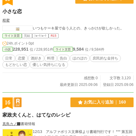
小さな恋
柑蜜
いつもケーキ屋で会う人との、きっかけが欲しかった。
ライト文芸
完結
ｼｮｰﾄｼｮｰﾄ
R15
24h.ポイント
0pt
228,951
9,584
位 / 228,951件
位 / 9,584件
小説
ライト文芸
日常
恋愛
酒好き
料理
告白
ほのぼの
庶民的な金持ち
もどかしい恋
優しい気持ちになる
感想数 0
文字数 3,120
最終更新日 2025.09.06
登録日 2025.09.06
16
お気に入り追加
160
家政夫くんと、はてなのレシピ
真鳥カノ
書籍情報
12/13 アルファポリス文庫様より書籍刊行です！ *** 第五回