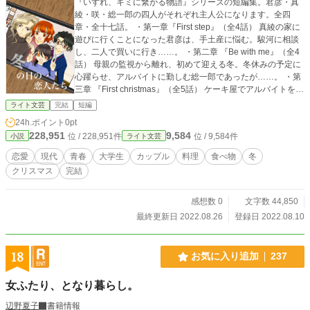
『いずれ、キミに繋がる物語』シリーズの短編集。君彦・真
綾・咲・総一郎の四人がそれぞれ主人公になります。全四
章・全十七話。 ・第一章『First step』（全4話） 真綾の家に
遊びに行くことになった君彦は、手土産に悩む。駿河に相談
し、二人で買いに行き……。 ・第二章 『Be with me』（全4
話） 母親の監視から離れ、初めて迎える冬。冬休みの予定に
心躍らせ、アルバイトに勤しむ総一郎であったが……。 ・第
三章 『First christmas』（全5話） ケーキ屋でアルバイトをし
ている真綾は、目の回る日々を過ごしていた。クリスマス当
ライト文芸
完結
短編
日、アルバイトを終え、君彦に電話をかけると……？ ・第四
24h.ポイント
0pt
章 『Be with you』（全4話） 1/3は総一郎の誕生日。咲は君
228,951
9,584
位 / 228,951件
位 / 9,584件
小説
ライト文芸
彦・真綾とともに総一郎に内緒で誕生日会を企てるが……。
※当作品は「カクヨム」「小説家になろう」にも同時掲載し
恋愛
現代
青春
大学生
カップル
料理
食べ物
冬
ております。（過去に「エブリスタ」にも掲載）
クリスマス
完結
感想数 0
文字数 44,850
最終更新日 2022.08.26
登録日 2022.08.10
18
お気に入り追加
237
女ふたり、となり暮らし。
辺野夏子
書籍情報