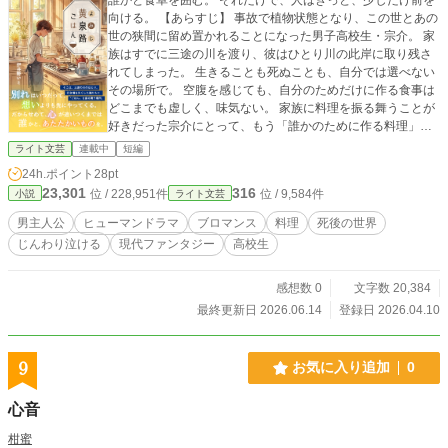
向ける。 【あらすじ】 事故で植物状態となり、この世とあの
世の狭間に留め置かれることになった男子高校生・宗介。 家
族はすでに三途の川を渡り、彼はひとり川の此岸に取り残さ
れてしまった。 生きることも死ぬことも、自分では選べない
その場所で。 空腹を感じても、自分のためだけに作る食事は
どこまでも虚しく、味気ない。 家族に料理を振る舞うことが
好きだった宗介にとって、もう「誰かのために作る料理」は
存在しない──はずだった。 けれど、川を渡れずにいる亡者
ライト文芸
連載中
短編
や、不器用な渡し守と関わるうちに、宗介はもう一度誰かの
24h.ポイント
28pt
ために料理を振る舞い始める。 特別なことじゃない。ただ一
23,301
316
位 / 228,951件
位 / 9,584件
小説
ライト文芸
緒に食卓を囲むだけ。 その温もりが、誰かの背中をそっと押
すこともある。 これは、生にも死にも進めない少年が〝誰か
男主人公
ヒューマンドラマ
ブロマンス
料理
死後の世界
の明日〟を見送る物語。 そしていつか、自分の答えを見つけ
じんわり泣ける
現代ファンタジー
高校生
るまでの、ささやかな日々の記録。 ｰｰｰｰｰｰｰｰｰｰｰｰｰｰ 【登場人
物】 ■ 桜庭 宗介（さくらば そうすけ） 家族を事故で失い、
一人だけ三途の川の此岸に取り残された高校生。面倒見がよ
感想数 0
文字数 20,384
く料理好き。 朔や亡者たちと関わっていく中で「今ここで出
最終更新日 2026.06.14
登録日 2026.04.10
来ること」を模索し始める。 ■ 朔（さく） 幼い見た目の渡し
守。 無口で不器用だが、他者を気遣う優しい性格。 無理やり
舟には乗せたくないが、口下手ゆえに、亡者とは関わりあぐ
9
お気に入り追加
0
ねている。 ■ 八尋（やひろ） 社交的で飄々とした性格の青年
渡し守。 亡者に対してはややドライだが、朔や宗介のことは
心音
適度に気にかけ、必要な時には助言をくれる存在。
柑蜜