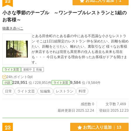
22
お気に入り追加
1
小さな季節のテーブル ～ワンテーブルレストランと1組の
お客様～
物書き赤べこ
とある田舎町のとある森の中にある不思議な小さなレストラ
ン そこは1日1組限定のレストラン 仲を深めたい、距離を縮め
たい、距離をとりたい、離れたい、裏取引など 様々なお客様
が来店するそれは現世も異世界の住人も過去も未来も現在
も・・・ 今日も来店する理由を持ったお客様がドアを開けま
す。
ライト文芸
連載中
長編
24h.ポイント
0pt
228,951
9,584
位 / 228,951件
位 / 9,584件
小説
ライト文芸
日常
ライト文芸
短編集
レストラン
料理
感想数 0
文字数 7,469
最終更新日 2025.12.24
登録日 2025.12.23
23
お気に入り追加
13