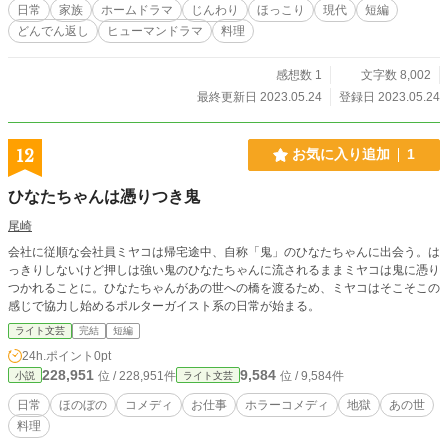
日常
家族
ホームドラマ
じんわり
ほっこり
現代
短編
どんでん返し
ヒューマンドラマ
料理
感想数 1
文字数 8,002
最終更新日 2023.05.24
登録日 2023.05.24
12
お気に入り追加
1
ひなたちゃんは憑りつき鬼
尾崎
会社に従順な会社員ミヤコは帰宅途中、自称「鬼」のひなたちゃんに出会う。は
っきりしないけど押しは強い鬼のひなたちゃんに流されるままミヤコは鬼に憑り
つかれることに。ひなたちゃんがあの世への橋を渡るため、ミヤコはそこそこの
感じで協力し始めるポルターガイスト系の日常が始まる。
ライト文芸
完結
短編
24h.ポイント
0pt
228,951
9,584
位 / 228,951件
位 / 9,584件
小説
ライト文芸
日常
ほのぼの
コメディ
お仕事
ホラーコメディ
地獄
あの世
料理