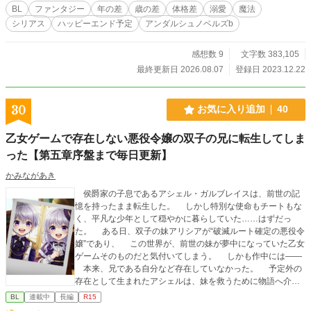
シーンが多いです。 ※主人公と相手が出会うまで、少しかか
BL
ファンタジー
年の差
歳の差
体格差
溺愛
魔法
ります（28話） ※BL的展開になるまでに、結構かかる予定で
シリアス
ハッピーエンド予定
アンダルシュノベルズb
す。主人公が恋心を自覚するようでしないのは51話くらい？
※女性は普通に登場しますが、他に明確な相手がいたり、恋
愛目線で主人公たちを見ていない人ばかりです。 ※同性愛者
感想数 9
文字数 383,105
もいますが、異性愛が主流の世界です。なので主人公は、男
最終更新日 2026.08.07
登録日 2023.12.22
なのに男を好きになる自分はおかしいのでは？と悩みます。
※主人公のお相手は、保護者として主人公を温かく見守り、
支えたいと思っています。
30
お気に入り追加
40
乙女ゲームで存在しない悪役令嬢の双子の兄に転生してしま
った【第五章序盤まで毎日更新】
かみながあき
侯爵家の子息であるアシェル・ガルブレイスは、前世の記
憶を持ったまま転生した。 しかし特別な使命もチートもな
く、平凡な少年として穏やかに暮らしていた……はずだっ
た。 ある日、双子の妹アリシアが“破滅ルート確定の悪役令
嬢”であり、 この世界が、前世の妹が夢中になっていた乙女
ゲームそのものだと気付いてしまう。 しかも作中には――
本来、兄である自分など存在していなかった。 予定外の
存在として生まれたアシェルは、妹を救うために物語へ介入
することを決意する。 だがその途中で、彼の運命を大きく
BL
連載中
長編
R15
揺さぶる“ある人物”と出会い、 世界の筋書きは静かに狂い