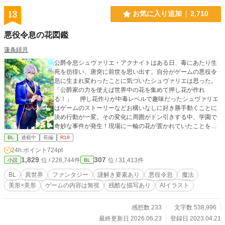
能な世界です。 キリの良いところまでは毎日更新→キリの良いところまで行っ
13
お気に入り追加
2,710
たら毎週更新に切り替わり予定です。 カクヨムさんやなろうさんでは別作品を
投稿していますが、アルファポリスさんでは初投稿な上に、初めて書くジャンル
悪役令息の花図鑑
です。 重たい溺愛と書いてますが、あまり性描写はないと思われます(キスはあ
ると思いますが……念の為、R15にさせて頂きます) 何分、初めてのジャンルな
蓮条緋月
ので、お手柔らかに、生暖かい目で読んで頂けると嬉しいです。 宜しくお願い
公爵令息シュヴァリエ・アクナイトはある日、毒にあたり生
致します！
死を彷徨い、唐突に前世を思い出す。自分がゲームの悪役令
息に生まれ変わったことに気づいたシュヴァリエは思った。
「公爵家の力を使えば世界中の花を集めて押し花が作れ
る！」 押し花作りが中毒レベルで趣味だったシュヴァリエ
はゲームのストーリーなどお構いなしに好き勝手動くことに
決め行動が一変。その変化に周囲がドン引きする中、学園で
奇妙な事件が発生！現場に一輪の花が置かれていたことを知
ったシュヴァリエはこれがゲームのストーリーであることを
BL
連載中
長編
R18
思い出す。花が関わっているという理由で事件を追うことに
24h.ポイント
724pt
したシュヴァリエは、ゲームの登場人物であり主人公の右腕
1,829
307
位 / 228,744件
位 / 31,413件
小説
BL
となる隣国の留学生アウル・オルニスと行動を共にするのだ
が……？ ※☆はR描写になります ※他サイトにて重複掲載あ
BL
異世界
ファンタジー
謎解き要素あり
悪役令息
魔法
り
美形×美形
ゲームの内容は無視
残酷な描写あり
AIイラスト
感想数 233
文字数 538,996
最終更新日 2026.06.23
登録日 2023.04.21