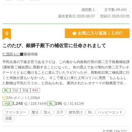
感想数 1
文字数 49,441
最終更新日 2026.08.07
登録日 2026.03.05
9
お気に入り追加
1,037
このたび、銀獅子殿下の補佐官に任命されまして
仁茂田もに
書籍情報
平民出身の下級文官であるラビは、この春から内政執行部の第二王子執務補佐課
(通称第二補佐課)に異動することになった。 命の恩人であり憧れの第二王子レオ
ナードとともに働けることに喜んでいたラビだったが、異動初日第二補佐課に行
くと何故か誰もいなかった。 そこで迎えに来た上司コリンに突然「もふもふし
た動物は平気だろうか」と訊ねられる。 案内されたレオナードの執務室で出会
ったのは、魔女の呪いで恐ろしい獅子の魔物に姿を変えられたレオナードだっ
BL
完結
長編
R18
た。 ラビは獅子となったレオナードとともに働くことになるが、人手不足のせ
24h.ポイント
1,036pt
いで侍従まで兼任することになり――。 魔女の呪いで獅子になってしまった変
1,248
196
位 / 228,744件
位 / 31,413件
小説
BL
人王子×王子に命を救われ、恩返しがしたい健気な平民補佐官 健気で頑張り屋さ
んなラビと変人と噂されているけど溺愛系のレオナードが少しずつ距離を縮めつ
ファンタジー
魔法
獣人
王子
健気受け
BL
ハッピーエンド
つ、お互いのために呪いを解こうと頑張る話です。
溺愛
文字数 154,571