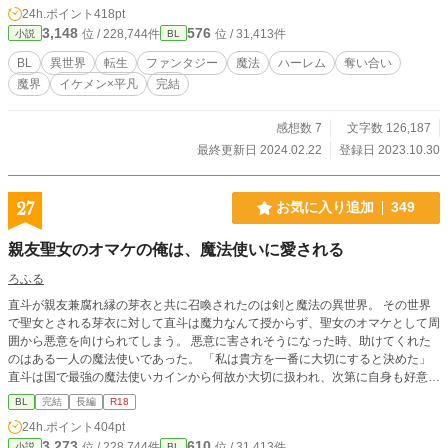
らないうちに、流嘉の前に現れたのは美しい４人の王子。こ
24h.ポイント
418pt
の４王子にキスをして、結婚相手を選ばなければならないと
3,148
576
位 / 228,744件
位 / 31,413件
小説
BL
言われて──！？
BL
異世界
転生
ファンタジー
魔法
ハーレム
奪い合い
魔界
イケメン×平凡
完結
感想数 7
文字数 126,187
最終更新日 2024.02.22
登録日 2023.10.30
27
お気に入り追加
349
親友聖女のオマケの俺は、魔法使いに愛される
ろふる
直斗が親友兼腐れ縁の芽衣と共に召喚されたのは剣と魔法の異世界。 その世界
で聖女とされる芽衣に対して直斗は魔力なんて授からず、聖女のオマケとして周
囲から悪意を向けられてしまう。 悪意に害されそうになった時、助けてくれた
のはある一人の魔法使いであった。 「私は貴方を一番に大切にすると決めた」
直斗は国で最強の魔法使いカインから何故か大切に扱われ、次第に自身も好意を
寄せるようになる。 しかしこの世界、聖女が必要なほど困窮しているようには
BL
完結
長編
R18
見えなくて……。 ※「ムーンライトノベルズ」にて掲載中です。
24h.ポイント
404pt
3,273
610
位 / 228,744件
位 / 31,413件
小説
BL