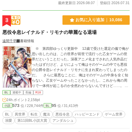
最終更新日 2026.08.07
登録日 2026.07.31
3
お気に入り追加
10,086
悪役令息レイナルド・リモナの華麗なる退場
遠間千早
書籍情報
※ 第四部ゆっくり更新中 12歳で受けた選定の儀で俺が
思い出したのは、この世界が前世で流行った乙女ゲームの世
界だということだった。深夜アニメ化までされた人気作品だ
ったはずだけど、よりによって俺はそのゲームの中でも悪役
の公爵令息レイナルド・リモナに生まれ変わってしまったの
だ。 さらに最悪なことに、俺はそのゲームの中身を全く知
らない。乙女ゲームやったことなかったし、これから俺の周
りで一体何が起こるのか全然わからないんですけど……。
内容は知らなくとも、一時期SNSでトレンド入りして流れて
BL
連載中
長編
R18
きた不穏なワードは多少なりとも覚えている。 「ダメナルド
24h.ポイント
2,158pt
安定の裏切り」 「約束された末路」 って……怖！ 俺何
573
95
位 / 228,744件
位 / 31,413件
小説
BL
やらかすの！？ せっかく素敵なファンタジーの世界なのに
急に将来が怖い！ 俺は世界の平和と己の平穏のために、公
BL
異世界
転生
魔法
悪役令息
ハッピーエンド
ゲーム世界
爵家の次男としてのほのぼの生活を手にするべく堅実に生き
溺愛
第11回BL小説大賞
アンダルシュ
ようと固く決心した……はずだったのに気が付いたら同級生
の天才魔法使いの秘密をうっかり知ってしまうし、悪魔召喚