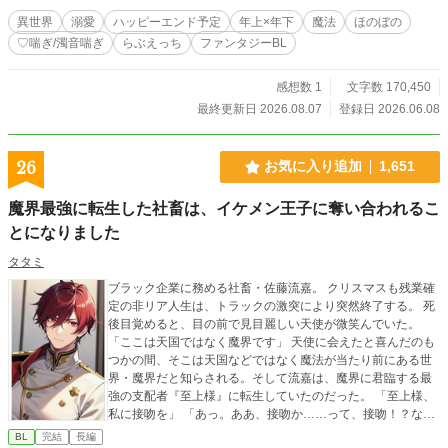
異世界
溺愛
ハッピーエンド予定
年上×年下
魔法
ほのぼの
♡喘ぎ/濁音喘ぎ
らぶえっち
ファンタジーBL
感想数 1
文字数 170,450
最終更新日 2026.08.07
登録日 2026.06.08
26
お気に入り追加
1,651
魔界最強に転生した社畜は、イケメン王子に奪い合われるこ
とになりました
タタミ
ブラック企業に務める社畜・佐藤流嘉。 クリスマスも残業確
定の非リア人生は、トラックの激突により突然終了する。 死
後目覚めると、目の前で見目麗しい天使が微笑んでいた。
「ここは天国ではなく魔界です」 天使に会えたと喜んだのも
つかの間、そこは天国などではなく魔法が当たり前にある世
界・魔界だと知らされる。そして流嘉は、魔界に君臨する最
強の支配者『至上様』に転生していたのだった。 「至上様、
私に接吻を」 「あっ。ああ、接吻か……って、接吻！？なん
だそれ、まさかキスですか！？」 何が起こっているのかわか
BL
完結
長編