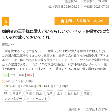
を企てる怪しい陰謀にすっかり巻き込まれてるんですけ
感想数 546
文字数 1,523,908
ど？！ 無事約束された末路まで一直線の予感！？ いやい
最終更新日 2026.06.10
登録日 2023.07.08
や俺は退場させてもらいますから。何がなんでもシナリオか
ら途中退場して世界も平和で俺も平和なハッピーエンドをこ
の手で掴むんだ……！ 悪役になりたくない公爵令息がジタ
4
お気に入り追加
2,124
バタする物語。(徐々にBLです。ご注意ください) 第11回BL
小説大賞をいただきました。応援してくださった皆様、本当
婚約者の王子様に愛人がいるらしいが、ペットを探すのに忙
にありがとうございました。(2024年11月に書籍化しました)
しいので放っておいてくれ。
藤海さや
「君を愛することはできない」 可愛らしい平民の愛人を膝の上に抱え上げた
この国の第二王子サミュエルに宣言され、王子の婚約者だった公爵令息ノア・オ
ルコットは、傷心のあまり学園を飛び出してしまった……というのが学園の生徒
たちの認識である。 だがノアの本当の目的は、行方不明の自分のペット（魔
王の側近だったらしい）の捜索だった。通りすがりの魔族に道を尋ねて目的地へ
向かう途中、ノアは完璧な変装をしていたにも関わらず、何故かノアを追ってき
BL
完結
長編
R15
たらしい王子サミュエルに捕まってしまう。 ◇拙作「僕が勇者に殺された
24h.ポイント
1,498pt
件。」に出てきたノアの話ですが、一応単体でも読めます。 ◇テキトー設定。
840
141
位 / 228,744件
位 / 31,413件
小説
BL
細かいツッコミはご容赦ください。見切り発車なので不定期更新となります。
BL
異世界
学園
魔法
兄弟
王子
もふもふ
依存
ファンタジー
ハッピーエンド
感想数 9
文字数 113,979