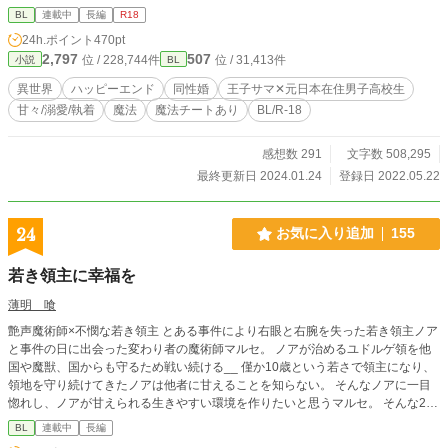
婚してからも平和な隠居生活なんて始まりません。 いつでも事件は向こうから
BL
連載中
長編
R18
やってくるのです。 ＊『魔法が使えると王子サマに溺愛されるそうです〜婚約
24h.ポイント
470pt
者編〜』の続きの物語になります。 ＊前作をご存じなくても楽しめるよう頑張
2,797
507
位 / 228,744件
位 / 31,413件
小説
BL
りますが、力不足過ぎて申し訳なく思います…。 ＊R18は予告なく入ります。
＊できる限り一日一回は更新したい…(野望) ＊豆腐メンタルの主婦なので、優し
異世界
ハッピーエンド
同性婚
王子サマ✕元日本在住男子高校生
くしてください…。
甘々/溺愛/執着
魔法
魔法チートあり
BL/R-18
感想数 291
文字数 508,295
最終更新日 2024.01.24
登録日 2022.05.22
24
お気に入り追加
155
若き領主に幸福を
薄明 喰
艶声魔術師×不憫な若き領主 とある事件により右眼と右腕を失った若き領主ノア
と事件の日に出会った変わり者の魔術師マルセ。 ノアが治めるユドルゲ領を他
国や魔獣、国からも守るため戦い続ける__ 僅か10歳という若さで領主になり、
領地を守り続けてきたノアは他者に甘えることを知らない。 そんなノアに一目
惚れし、ノアが甘えられる生きやすい環境を作りたいと思うマルセ。 そんな2人
の成長と戦いの物語 ＿＿＿＿＿＿＿＿＿＿＿ 短編集であげていた物語を気に入
BL
連載中
長編
りすぎて独立させました。 短編集の方とは少し言葉や文が変わっている箇所も