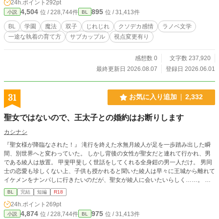
24h.ポイント
292pt
始めていく。 これは、決められたシナリオの外側を歩む少
4,504
895
位 / 228,744件
位 / 31,413件
小説
BL
年が、 たった一つの「想い」に辿り着くまでの物語。
アシェルは知らない。 その人物が、アシェルの「前
BL
学園
魔法
双子
じれじれ
クソデカ感情
ラノベ文学
世」よりも重い秘密を抱えていることを。 ＿＿＿＿ ※本
一途な執着の育て方
サブカップル
視点変更有り
作の世界観は“緩めのゲーム風ファンタジー”です。 雰囲気
重視のため描写の甘い部分がありますが、誤字や明らかな誤
用を見つけた際はそっと教えていただけると嬉しいです。 じ
感想数 0
文字数 237,920
わじわと「矢印」が育っていく様を見守って頂けると幸いで
最終更新日 2026.08.07
登録日 2026.06.01
す。 ◆R15表記についての追記◆ 本作は基本全年齢寄りです
が、物語の構成上、 一部の回にR15程度の表現（性的・残酷
描写）を含む場合があります。 該当回にはエピソードタイト
31
お気に入り追加
2,332
ルに「※R15版」という注釈を入れますので、ご了承の上お
楽しみください。 また、R15の話数は別作品としてR18の差
聖女ではないので、王太子との婚約はお断りします
分置き場を作成予定です。 ◇エピソードタイトルの末尾に
「星マーク★」が付いている話数は、 表紙絵や挿絵がある回
カシナシ
となっております。 ＿＿ この作品は「小説家になろう」
『聖女様が降臨なされた！』 滝行を終えた水無月綾人が足を一歩踏み出した瞬
にも投稿しています。 初回の四話同時公開以降、なろうに追
間、別世界へと変わっていた。 しかし背後の女性が聖女だと連れて行かれ、男
いつくまでは毎日20時に一話ずつ更新していきます♪
である綾人は放置。 甲斐甲斐しく世話をしてくれる全身鎧の男一人だけ。 男同
士の恋愛も珍しくない上、子供も授かれると聞いた綾人は早々に王城から離れて
イケメンをナンパしに行きたいのだが、聖女が綾人に会いたいらしく……。 ※
全１０話完結 （Hotランキング最高15位獲得しました。たくさんの閲覧ありがと
BL
完結
短編
R18
うございます。）
24h.ポイント
269pt
4,874
975
位 / 228,744件
位 / 31,413件
小説
BL