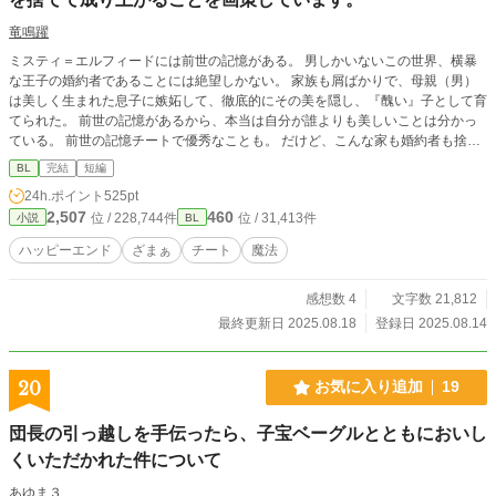
竜鳴躍
ミスティ＝エルフィードには前世の記憶がある。 男しかいないこの世界、横暴
な王子の婚約者であることには絶望しかない。 家族も屑ばかりで、母親（男）
は美しく生まれた息子に嫉妬して、徹底的にその美を隠し、『醜い』子として育
てられた。 前世の記憶があるから、本当は自分が誰よりも美しいことは分かっ
ている。 前世の記憶チートで優秀なことも。 だけど、こんな家も婚約者も捨て
たいから、僕は知られないように自分を磨く。 愚かで醜い子として婚約破棄さ
BL
完結
短編
れたいから。
24h.ポイント
525pt
2,507
460
位 / 228,744件
位 / 31,413件
小説
BL
ハッピーエンド
ざまぁ
チート
魔法
感想数 4
文字数 21,812
最終更新日 2025.08.18
登録日 2025.08.14
20
お気に入り追加
19
団長の引っ越しを手伝ったら、子宝ベーグルとともにおいし
くいただかれた件について
あゆま３