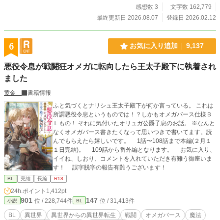
感想数 3
文字数 162,779
最終更新日 2026.08.07
登録日 2026.02.12
6
お気に入り追加
9,137
悪役令息が戦闘狂オメガに転向したら王太子殿下に執着され
ました
黄金
書籍情報
ふと気づくとナリシュ王太子殿下が何か言っている。 これは
所謂悪役令息というものでは！？しかもオメガバース仕様Ｂ
Ｌもの！ それに気付いたオリュガ公爵子息のお話。 ※なんと
なくオメガバース書きたくなって思いつきで書いてます。読
んでもらえたら嬉しいです。 1話〜108話まで本編(２月１
１日完結)。 109話から番外編となります。 お気に入り、
イイね、しおり、コメントを入れていただき有難う御座いま
す！ 誤字脱字の報告有難うございます！
BL
完結
長編
R18
24h.ポイント
1,412pt
901
147
位 / 228,744件
位 / 31,413件
小説
BL
BL
異世界
異世界からの異世界転生
戦闘
オメガバース
魔法