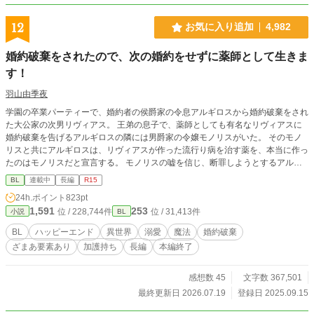
12
お気に入り追加
4,982
婚約破棄をされたので、次の婚約をせずに薬師として生きま
す！
羽山由季夜
学園の卒業パーティーで、婚約者の侯爵家の令息アルギロスから婚約破棄をされ
た大公家の次男リヴィアス。 王弟の息子で、薬師としても有名なリヴィアスに
婚約破棄を告げるアルギロスの隣には男爵家の令嬢モノリスがいた。 そのモノ
リスと共にアルギロスは、リヴィアスが作った流行り病を治す薬を、本当に作っ
たのはモノリスだと宣言する。 モノリスの嘘を信じ、断罪しようとするアルギ
ロスにリヴィアスは疲れてしまった。 「……もう、無理。このままだと心が死
BL
連載中
長編
R15
ぬ」 そう感じたリヴィアスは婚約破棄を受け入れ、一緒に参加していた兄と共
24h.ポイント
823pt
にパーティー会場を後にした。 それからすぐに、王家の親戚の婚約を破棄した
1,591
253
位 / 228,744件
位 / 31,413件
小説
BL
上に、嘘を宣言した侯爵家の令息と男爵家の令嬢は他の貴族や国民達から非難
轟々となるが、そんなことなど知らずに領地でリヴィアスは傷心を忘れようと薬
BL
ハッピーエンド
異世界
溺愛
魔法
婚約破棄
作りに勤しんでいた。 婚約破棄を聞きつけた隣国に住む従兄弟が「傷心を癒や
ざまあ要素あり
加護持ち
長編
本編終了
すために、しばらくウチに来る？」と軽く誘われ、静養と称して隣国に行くこと
になったリヴィアス。 家族や隣国で出会った優しい人達に心が癒やされ、今後
は婚約せずに、薬師として生きることを考え始める。 隣国で出会った人達の中
感想数 45
文字数 367,501
で、とても優しい人に徐々に惹かれていくが、その相手は王太子で、重たい溺愛
最終更新日 2026.07.19
登録日 2025.09.15
が待っていた。 ※リヴィアス視点寄りの三人称視点です。時々、他のキャラク
ターの視点になります。 ご都合主義な形ですが、男女どちらも結婚、妊娠が可