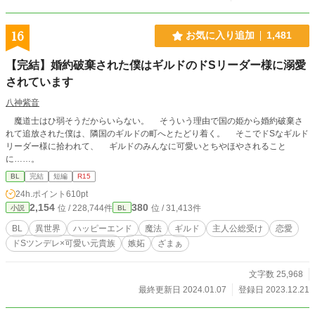
16
お気に入り追加
1,481
【完結】婚約破棄された僕はギルドのドSリーダー様に溺愛
されています
八神紫音
魔道士はひ弱そうだからいらない。 そういう理由で国の姫から婚約破棄さ
れて追放された僕は、隣国のギルドの町へとたどり着く。 そこでドSなギルド
リーダー様に拾われて、 ギルドのみんなに可愛いとちやほやされること
に……。
BL
完結
短編
R15
24h.ポイント
610pt
2,154
380
位 / 228,744件
位 / 31,413件
小説
BL
BL
異世界
ハッピーエンド
魔法
ギルド
主人公総受け
恋愛
ドSツンデレ×可愛い元貴族
嫉妬
ざまぁ
文字数 25,968
最終更新日 2024.01.07
登録日 2023.12.21