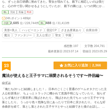
ら、ずっと自己研鑽に努めてきた。聖女が現れても、殿下に相応しいのは僕だ
と、心の中で言い聞かせるようにしていたが、 殿下の隣には、いつの間にかロ
ーズブロンドの美しい聖女がいた。 なんとかしてかつての優しい眼差しに戻っ
BL
完結
長編
R18
てほしいのに、日が経つ毎に状況は悪くなる。 そんなある日、僕は目を疑うも
24h.ポイント
489pt
のを見てしまった。 攻め・威圧系美形 受け・浮世離れ系美人 （HOTランキング
2,685
488
位 / 228,744件
位 / 31,413件
小説
BL
最高３位、頂きました。たくさんの閲覧ありがとうございます！） （第12回BL
大賞にて、奨励賞を頂きました。たくさんの応援、ありがとうございました！）
美形×美人
ハッピーエンド
固定CP
ざまあ要素あり
自業自得
※ざまぁというより自業自得 ※序盤は暗めですが甘々になっていきます ※本編
魔法
ファンタジー
主人公受け
聖女
学園
６０話（約16万字）＋番外編数話くらい ※残酷描写あります ※ R18は後半に
感想数 197
文字数 204,791
最終更新日 2023.07.14
登録日 2023.05.29
23
お気に入り追加
2,366
魔法が使えると王子サマに溺愛されるそうです〜伴侶編〜
ゆずは
「俺たち(やっと)結婚しました！」 日本のごくごく普通のゲームオタクだった主
人公杉原瑛が、 ちょっとトラックに轢かれて意識不明になっていたり。 知らず
しらず魂だけで異世界に飛ばされたり。 飛ばされた先でちゃっかり王子サマを
落としたり。 うっかり色々危険な目にあったりで日本に戻されたり。 そんな紆
余曲折を経て、落とし落とされた王子サマとやっと結婚できた後のお話し。 結