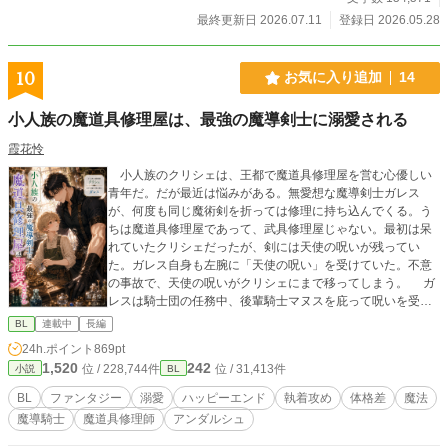
最終更新日 2026.07.11
登録日 2026.05.28
10
お気に入り追加
14
小人族の魔道具修理屋は、最強の魔導剣士に溺愛される
霞花怜
小人族のクリシェは、王都で魔道具修理屋を営む心優しい
青年だ。だが最近は悩みがある。無愛想な魔導剣士ガレス
が、何度も同じ魔術剣を折っては修理に持ち込んでくる。う
ちは魔道具修理屋であって、武具修理屋じゃない。最初は呆
れていたクリシェだったが、剣には天使の呪いが残ってい
た。ガレス自身も左腕に「天使の呪い」を受けていた。不意
の事故で、天使の呪いがクリシェにまで移ってしまう。 ガ
レスは騎士団の任務中、後輩騎士マヌスを庇って呪いを受
け、左腕を負傷していた。この先も騎士として命を奪いので
BL
連載中
長編
はなく、誰かの役に立つ仕事を望み、クリシェの店で働きた
24h.ポイント
869pt
いと申し出る。天使の呪いは二人一緒に解かねばならない。
1,520
242
位 / 228,744件
位 / 31,413件
小説
BL
クリシェは渋々ながらガレスを従業員として受け入れた。
修理の仕事を通して互いを理解し合う二人。 二人は徐々に
BL
ファンタジー
溺愛
ハッピーエンド
執着攻め
体格差
魔法
惹かれ合い、やがて隣にいるのが当たり前の存在になってい
魔導騎士
魔道具修理師
アンダルシュ
く。 ――苦手から始まる溺愛じれきゅんラブ。