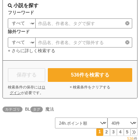
小説を探す
フリーワード
除外ワード
+ さらに詳しく検索する
保存する
536
件を検索する
検索条件の保存には
ロ
× 検索条件をクリアする
グイン
が必要です。
BL
魔法
カテゴリ
タグ
1
2
3
4
5
536
件