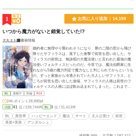
1
お気に入り追加
14,199
いつから魔力がないと錯覚していた!?
犬丸まお
書籍情報
婚約者に無理やり襲われそうになり、寮の二階の窓から飛び
降りたサフィラスは、落下した衝撃で前世を思い出した。サ
フィラスの前世は、無詠唱の大魔法使いと言われた最強の魔
法使いフォルティスだったのだ。今世では、魔法伯爵家に生
れながら5歳の魔力判定で魔力なしと判じられてからというも
の、ずっと家族から冷遇されていた大人しいサフィラス。と
ころが前世を思い出した途端、サフィラスの人格は前世のフ
ォルティスの人格にほぼ飲み込まれてしまった。これまでの
可哀想なサフィラスよ、さようなら。これからは我慢も自重
BL
連載中
長編
R18
もしない。転生する前に、女神から与えられた強運という祝
24h.ポイント
28,990pt
福と無敵の魔法で、これまで虐げられてきたサフィラスは人
41
3
位 / 228,744件
位 / 31,413件
小説
BL
生を謳歌することを決意する！主人公が1ミリもピンチに陥ら
ないお気楽な話です。恋愛＆ラブHは物語後半に予定。
BL
異世界
ハッピーエンド
魔法
チート
主人公受け
前世
美形×美形
アンダルシュ
感想数 989
文字数 1,087,471