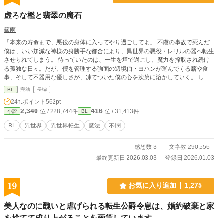
虚ろな檻と翡翠の魔石
篠雨
「本来の寿命まで、悪役の身体に入ってやり過ごしてよ」 不慮の事故で死んだ
僕は、いい加減な神様の身勝手な都合により、異世界の悪役・レリルの器へ転生
させられてしまう。 待っていたのは、一生を塔で過ごし、魔力を搾取され続け
る孤独な日々。だが、僕を管理する強面の辺境伯・ヨハンが運んでくる薪や食
事、そして不器用な優しさが、凍てついた僕の心を次第に溶かしていく。 しか
し、穏やかな時間は長くは続かない。魔力を捧げるたびに脳内に流れ込む本物の
BL
完結
長編
レリルの記憶と領地を襲う未曾有の魔物の群れ。 「僕が、この場所と彼を守る
24h.ポイント
562pt
方法はこれしかない」 記憶に翻弄され頭は混乱する中、魔石化するという残酷
2,340
416
位 / 228,744件
位 / 31,413件
小説
BL
な決断を下そうとするが――。
BL
異世界
異世界転生
魔法
不憫
感想数 3
文字数 290,556
最終更新日 2026.03.03
登録日 2026.01.03
19
お気に入り追加
1,275
美人なのに醜いと虐げられる転生公爵令息は、婚約破棄と家
を捨てて成り上がることを画策しています。