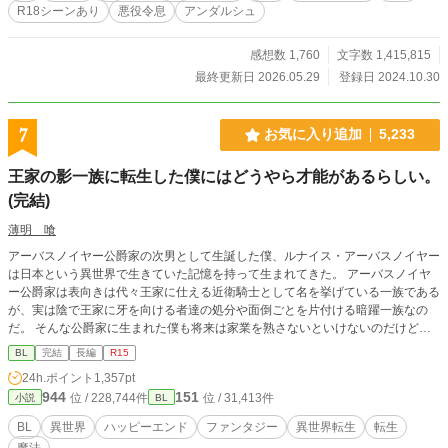
R18シーンあり
悪役令息
アンダルシュ
感想数 1,760
文字数 1,415,815
最終更新日 2026.05.29
登録日 2024.10.30
7
お気に入り追加
5,233
王家の影一族に転生した僕にはどうやら才能があるらしい。
(完結)
薄明 喰
アーバスノイヤー公爵家の次男として生誕した僕、ルナイス・アーバスノイヤー
は日本という異世界で生きていた記憶を持って生まれてきた。 アーバスノイヤ
ー公爵家は表向きは代々王家に仕える近衛騎士として名を挙げている一族である
が、実は陰で王家に牙を向ける者達の処分や面倒ごとを片付ける暗躍一族なの
だ。 そんな公爵家に生まれた僕も将来は家業を熟さないといけないのだけど…
前世でなんの才もなくぼんやりと生きてきた僕には無理ですよ！！ え？ 僕には
BL
完結
長編
R15
暗躍一族としての才能に恵まれている！？ ※すべてフィクションであり実在す
24h.ポイント
1,357pt
る物、人、言語とは異なることをご了承ください。 色んな国の言葉をMIXさせ
944
151
位 / 228,744件
位 / 31,413件
小説
BL
ています。 本作は皆様の暖かな支援のおかげで第13回BL大賞にて学園BL賞を受
賞いたしました！ 心よりお礼申し上げます。 ただ今、感謝の番外編を少しずつ
BL
異世界
ハッピーエンド
ファンタジー
異世界転生
転生
更新中です。 よければお時間のある時にお楽しみくださいませ
魔法