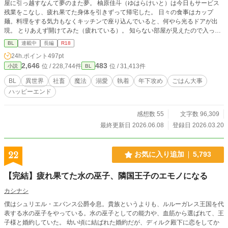
屋に引っ越すなんて夢のまた夢。 柚原佳斗（ゆはらけいと）は今日もサービス
残業をこなし、疲れ果てた身体を引きずって帰宅した。 日々の食事はカップ
麺。料理をする気力もなくキッチンで座り込んでいると、何やら光るドアが出
現。 とりあえず開けてみた（疲れている）。 知らない部屋が見えたので入って
みた（疲れている）。 部屋の中には、やせて顔色の悪い男の子がひとり。 何か
BL
連載中
長編
R18
食べさせてやらねばと使命感に駆られた佳斗は、その日から男の子のためにごは
24h.ポイント
497pt
んを用意してあげた。 「俺、この子を食わせるために頑張る！」 毎日せっせと
2,646
483
位 / 228,744件
位 / 31,413件
小説
BL
食べさせたおかげで男の子はすくすく、すくすく育ち―― 育ちすぎじゃないか
な？ と気付いた時には立場が逆転。 相手に向けていたはずの溺愛がそっくり
BL
異世界
社畜
魔法
溺愛
執着
年下攻め
ごはん大事
そのまま己に返り、独占のための囲いが着々と築かれるのだった。
ハッピーエンド
感想数 55
文字数 96,309
最終更新日 2026.06.08
登録日 2026.03.20
22
お気に入り追加
5,793
【完結】疲れ果てた水の巫子、隣国王子のエモノになる
カシナシ
僕はシュリエル・エバンス公爵令息。貴族というよりも、ルルーガレス王国を代
表する水の巫子をやっている。水の巫子としての能力や、血筋から選ばれて、王
子様と婚約していた。 幼い頃に結ばれた婚約だが、ディルク殿下に恋をしてか