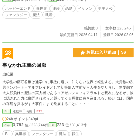
ハッピーエンド
異世界
溺愛
恋愛
イケメン
男主人公
ファンタジー
魔法
執着
感想数 0
文字数 223,246
最終更新日 2026.04.11
登録日 2026.03.05
28
お気に入り追加
96
事なかれ主義の回廊
由紀菜
大学生の藤咲啓嗣は通学中に事故に遭い、知らない世界で転生する。大貴族の次
男ランバート＝アルフレイドとして初等部入学前から人生をやり直し、無愛想で
大人顔負けの魔法の実力者であるヨアゼルン＝フィアラルドと親友になるが、彼
に隠された力に翻弄され次々と襲ってくる災難に巻き込まれる。終いには、国家
の存続を揺るがす大事件にまで発展することに・・・
BL
連載中
長編
R15
24h.ポイント
349pt
3,792
723
位 / 228,744件
位 / 31,413件
小説
BL
BL
異世界
ファンタジー
魔法
転生