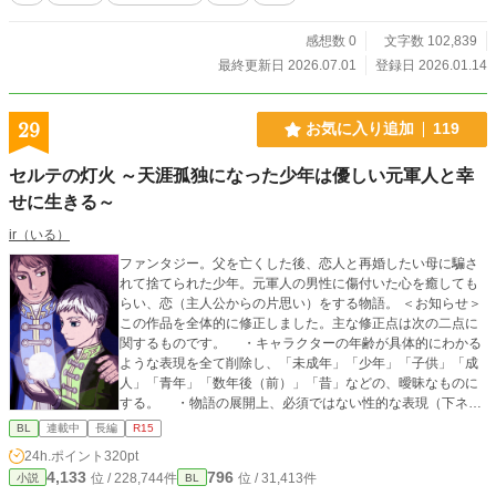
感想数 0
文字数 102,839
最終更新日 2026.07.01
登録日 2026.01.14
29
お気に入り追加
119
セルテの灯火 ～天涯孤独になった少年は優しい元軍人と幸
せに生きる～
ir（いる）
ファンタジー。父を亡くした後、恋人と再婚したい母に騙さ
れて捨てられた少年。元軍人の男性に傷付いた心を癒しても
らい、恋（主人公からの片思い）をする物語。 ＜お知らせ＞
この作品を全体的に修正しました。主な修正点は次の二点に
関するものです。 ・キャラクターの年齢が具体的にわかる
ような表現を全て削除し、「未成年」「少年」「子供」「成
人」「青年」「数年後（前）」「昔」などの、曖昧なものに
する。 ・物語の展開上、必須ではない性的な表現（下ネタ
など）を大幅に減らす。 キャラクターの関係やストーリー
BL
連載中
長編
R15
を変えるつもりはありません。 作者にとって大切な作品を
24h.ポイント
320pt
守るためということで、ご理解いだければ幸いです。 あ
4,133
796
位 / 228,744件
位 / 31,413件
小説
BL
と、タイトルも少し変更しました。 ※序盤は主人公が悲しむ