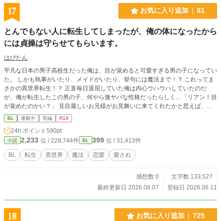
17
お気に入り追加
81
とんでもない人に転生してしまったが、俺の体になったから
には貞操は守らせてもらいます。
はぴたん
平凡な日本の男子高校生だった俺は、目が覚めると可愛すぎる男の子になってい
た。 しかも執事がいたり、メイドがいたり、挙句には魔法まで！？ これってま
さかの異世界転生！？ 正直毎日退屈していた俺は内心ウハウハしていたのだ
が、俺が転生したこの男の子、何やら激ヤバな性格だったらしく... 「リアン！目
が覚めたのかい？」 見目麗しいお兄様がお見舞いに来てくれたかと思えば、私
と乗馬中に×××していたら馬が暴れだして落馬してしまったから心配で... と衝撃
BL
連載中
長編
R18
の一‪言を放つお兄様。 え、もしかしなくても転生する前のこの持ち主って相当
24h.ポイント
590pt
な...いやいや、だとしてももう俺の体になったんだ！ 俺の体になった以上、この
2,233
399
位 / 228,744件
位 / 31,413件
小説
BL
体の貞操は、、守らせてもらう！！
BL
転生
異世界
魔法
恋愛
愛され
感想数 0
文字数 133,527
最終更新日 2026.08.07
登録日 2026.06.11
18
お気に入り追加
725