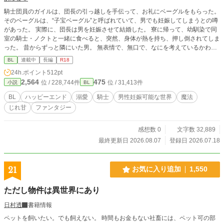
騎士団員のガイルは、団長の引っ越しを手伝って、お礼にベーグルをもらった。
そのベーグルは、“子宝ベーグル”と呼ばれていて、男でも妊娠してしまうとの噂
があった。 実際に、団長は男を妊娠させて結婚した。 寮に帰って、幼馴染で同
室の騎士・ノクトと一緒に食べると、突然、身体が熱を持ち、押し倒されてしま
った。 昔からずっと隣にいた男。 無表情で、無口で、なにを考えているかわか
らない。 なのに触れられるたび、優しさも執着も全部伝わってきて……？ 執着
BL
連載中
長編
R18
系幼馴染騎士×鈍感陽キャ騎士 じれ甘溺愛BL。 ※無断転載禁止。 ※ムーンライ
24h.ポイント
512pt
トノベルにも掲載しています。
2,564
475
位 / 228,744件
位 / 31,413件
小説
BL
BL
ハッピーエンド
溺愛
騎士
男性妊娠可能な世界
魔法
じれ甘
ファンタジー
感想数 0
文字数 32,889
最終更新日 2026.08.07
登録日 2026.07.18
21
お気に入り追加
1,550
ただし物件は異世界にあり
日村透
書籍情報
ペットを飼いたい。でも飼えない。 時間もお金もない社畜には、ペット可の部