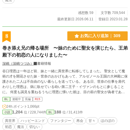
感想数 59
文字数 709,544
最終更新日 2026.06.11
登録日 2023.01.28
8
お気に入り追加
309
巻き添え兄の帰る場所 〜妹のために聖女を演じたら、王弟
殿下の初恋の人になりました〜
深嶋（深嶋つづみ）
書籍情報
谷口理恩は一年ほど前、妹と一緒に異世界に転移してしまった。 聖女として魔
術の才を開花させた妹・世奈のおかげもあって、アルゼノール王国の大神殿に保
護された二人は不自由のない暮らしを送っている。 ある日、世奈の仕事を肩代
わりした理恩は、病に臥せている幼い第二王子・イヴァンのもとに参じること
に。 何度も謁見を重ねるうちに理恩に懐いた彼は、目の前の聖女が偽者である
ことに気付かぬまま、やがて理恩に求愛するが……。 数年後、アルゼノール王
BL
連載中
長編
R15
国を出て世界中を巡っていた理恩は、とある国でイヴァンと再会する。 彼の知
24h.ポイント
1,066pt
る聖女は自分だったのだと言い出せぬまま、理恩はイヴァンと交流を続けること
1,204
188
位 / 228,744件
位 / 31,413件
小説
BL
になって――？ ☆旧タイトル『聖女を演じた巻き添え兄は、王弟殿下の求愛か
ら逃げられない』から改題しました(3/25)
異世界
ハッピーエンド
ファンタジー
再会
甘々
ほのぼの
初恋
魔法
切ない