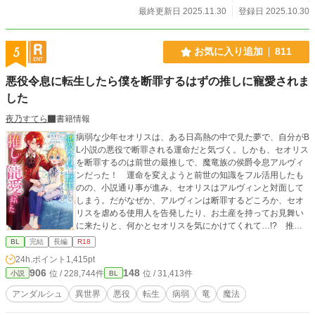
最終更新日 2025.11.30
登録日 2025.10.30
5
お気に入り追加
811
悪役令息に転生したら僕を断罪するはずの推しに寵愛されま
した
夜乃すてら
書籍情報
病弱な少年セオリスは、ある日高熱の中で見た夢で、自分がB
L小説の悪役で断罪される運命だと気づく。しかも、セオリス
を断罪するのは前世の最推しで、魔竜族の侯爵令息アルヴィ
ンだった！ 運命を変えようと前世の知識をフル活用したも
のの、小説通り事が進み、セオリスはアルヴィンと対面して
しまう。だがなぜか、アルヴィンは断罪するどころか、セオ
リスを虐める使用人を告発したり、お土産を持ってお見舞い
に来たりと、何かとセオリスを気にかけてくれて…!? 推し
に愛でられ、守られる幸せいっぱいの転生生活、開幕！
BL
完結
長編
R18
24h.ポイント
1,415pt
906
148
位 / 228,744件
位 / 31,413件
小説
BL
アンダルシュ
異世界
悪役
転生
病弱
竜
魔法