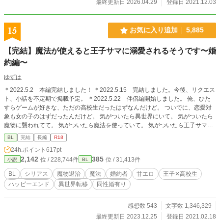
最終更新日 2026.04.29
登録日 2021.12.03
15
お気に入り追加
5,885
【完結】魔法が使えると王子サマに溺愛されるそうです〜婚
約編〜
ゆずは
＊2022.5.2 本編完結しました！ ＊2022.5.15 完結しました。今後、リクエス
ト、小話を不定期で掲載予定。 ＊2022.5.22 伴侶編開始しました。 俺、ひた
すらゲームが好きな、ただの高校生だったはずなんだけど。 ついでに、恋愛対
象も女の子のはずだったんだけど。 気がついたら異世界にいて。 気がついたら
魔物に襲われてて。 気がついたら魔法を使っていて。 気がついたら王子サマか
ら溺愛されて…ました？ 俺、杉原瑛、１７歳。 結局、俺も、その王子サマを大
BL
完結
長編
R18
好きになってしまったので。 この異世界で、魔法とゲーム知識でなんとかした
24h.ポイント
617pt
いと思います。 ＊＊＊＊＊＊＊＊＊＊ ＊Ｒ１８表現は予告なく入ります。 ＊ム
2,142
385
位 / 228,744件
位 / 31,413件
小説
BL
ーンライトノベルズさんでも掲載しています。 ＊リクエスト受付中。
BL
シリアス
魔物退治
魔法
婚約者
甘エロ
王子✕高校生
ハッピーエンド
異世界転移
同性婚有り
感想数 543
文字数 1,346,329
最終更新日 2023.12.25
登録日 2021.02.18