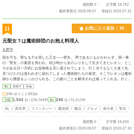
感想数 0
文字数 18,782
最終更新日 2026.08.07
登録日 2026.07.31
11
お気に入り追加
35
元聖女？は魔術師団のお抱え料理人
久野字
国を守る、聖なる力を宿した乙女――聖女。 男であるにもかかわらず、国一番
の「聖女」の素質を買われ、幼少時から女のふりをして生きてきたレオン。とこ
ろがある日一方的にお役御免を言い渡されてしまう。行く当てもなくさ迷う先、
見つけたのは使われずに寂れてしまった魔術師たちの食堂。そこでレオンは魔術
師から難題をふっかけられる。この困りごとを解決すれば雇ってくれる。行く当
てのないレオンは、努力と根性と、わずかな聖女スキルで料理に挑むこと
BL
連載中
長編
に……。 ※章ごとに短期集中連載予定
24h.ポイント
853pt
1,543
246
位 / 228,744件
位 / 31,413件
小説
BL
BL
異世界
ファンタジー
魔術師
魔法
グルメ
身分差
聖女
感想数 0
文字数 18,450
最終更新日 2026.08.07
登録日 2026.07.30