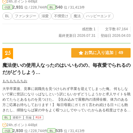
24h.ポイント
449pt
あります。 また短編集に掲載中の物語はしばらくしたら削除します。 どうぞお
2,931
540
位 / 228,744件
位 / 31,413件
小説
BL
楽しみください
BL
ファンタジー
溺愛
不憫受け
魔法
ハッピーエンド
感想数 1
文字数 87,164
最終更新日 2026.07.31
登録日 2026.04.03
25
お気に入り追加
49
魔法使いの使用人なったのはいいものの、毎夜愛でられるの
だがどうしよう…
もちもちもちお
大学卒業後、見事に就職先を見つけられず卒業を迎えてしまった俺。 何もしな
いで家に世話になりっぱなしという訳にもいかずどうしようかと求人サイトを眺
めてたらとあるものを見つけた。 【住み込みで屋敷内の清掃全般、体力のある
方ご応募お待ちしております！】 毎日母親にガミガミ言われ続ける日々にも飽
きたし、掃除ならば家の中をよく暇つぶしでやっていたからある程度はできる。
体力もまぁ…何とかなるだろう！ そんなふうに気軽に応募をしてしまったのが
BL
連載中
長編
R18
運の尽き…｡ 応募した屋敷内にはなんと……魔法使いが主人をしていたのだっ
24h.ポイント
448pt
た。 他のサイトでも投稿しています。
2,930
535
位 / 228,744件
位 / 31,413件
小説
BL