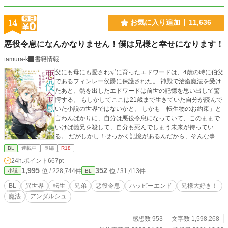
14
お気に入り追加
11,636
悪役令息になんかなりません！僕は兄様と幸せになります！
tamura-k
書籍情報
父にも母にも愛されずに育ったエドワードは、4歳の時に伯父
であるフィンレー侯爵に保護された。 神殿で治癒魔法を受け
たあと、熱を出したエドワードは前世の記憶を思い出して驚
愕する。 もしかしてここは21歳まで生きていた自分が読んで
いた小説の世界ではないかと。 しかも「転生物のお約束」と
言わんばかりに、自分は悪役令息になっていて、このままで
いけば義兄を殺して、自分も死んでしまう未来が待ってい
る。 だがしかし！せっかく記憶があるんだから、そんな事は
絶対にしない！ だって僕は小説でも漫画でも、兄様が大好き
BL
連載中
長編
R18
だったんだから！ あれ、でも待って、え？ちょっと？？？ 義
24h.ポイント
667pt
兄大好き弟と義弟大好き兄が、運命に立ち向かう。 R指定要
1,995
352
位 / 228,744件
位 / 31,413件
小説
BL
素は後半です。＊つけるようにします。 2023.1 書籍化♪ 2
025.8に５巻が発売。 2023.3に本編は完結しましたが、番外
BL
異世界
転生
兄弟
悪役令息
ハッピーエンド
兄様大好き！
編を続けていく予定です💕 続編『悪役令息にならなかったの
魔法
アンダルシュ
で、僕は兄様と幸せになりました！』も本編は完結しました
が、色々なカップリングの話を書いています。
感想数 953
文字数 1,598,268