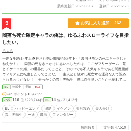
最終更新日 2026.08.07
登録日 2022.02.23
2
お気に入り追加
262
闇落ち死亡確定キャラの俺は、ゆるふわスローライフを目指
したい。
ろふる
一途な聖騎士(年上)✖︎押され弱い闇魔術師(年下) 「裏切りモンの死にキャラじゃ
ねえか！」 両親の死をきっかけに思い出したのは、ここがフリーゲーム「竜
とイケニエの姫」の世界だってことと、その中でも不人気キャラである闇魔術師
ウィリアムに転生したってことだ。 主人公と敵対し死亡する運命なんて認め
られるわけがない！ せっかくの異世界転生、俺は血生臭いことから離れてゆ
るふわスローライフを楽しみたい。 手始めに、モンスターをボコしてレベル
BL
連載中
長編
R18
アップ。強くなって金持ちになって、他国に逃げてやろうじゃねえの！ ——
24h.ポイント
10,475pt
と思ってたのに、原作では天敵となる聖騎士アルフェンと出会ってしまい冒険者
116
14
位 / 228,744件
位 / 31,413件
小説
BL
チームを組むことになって、何が奴の琴線に触れたのか懐かれて!? 自分の命
が一番大切だったはずなのに、どんどん他にも大切な物が増えていってしまう。
BL
ハッピーエンド
溺愛
イケメン
美形攻め
美人受け
こうなったら俺の人生を面白おかしく豊かにする為にも、最良の未来を掴み取り
異世界転生
一途
魔法
ファンタジー
に行ってやる！ １章２章は毎日投稿(12:10)になります。日曜日は２話投稿で
す。 R-18展開は主人公達が大人になってからになります。 ※「ムーンライトノ
ベルズ」にて同時掲載中です。
感想数 0
文字数 47,510