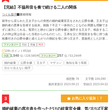
【完結】不協和音を奏で続ける二人の関係
つくも茄子
書籍情報
留学から戻られた王太子からの突然の婚約破棄宣言をされた公爵令嬢。王太子は
婚約者の悪事を告発する始末。賄賂？不正？一体何のことなのか周囲も理解でき
ずに途方にくれる。冤罪だと静かに諭す公爵令嬢と激昂する王太子。相反する二
人の仲は実は出会った当初からのものだった。王弟を父に帝国皇女を母に持つ血
統書付きの公爵令嬢と成り上がりの側妃を母に持つ王太子。貴族然とした計算高
く浪費家の婚約者と嫌悪する王太子は公爵令嬢の価値を理解できなかった。それ
ファンタジー
完結
長編
R15
は八年前も今も同じ。二人は互いに理解できない。何故そうなってしまったの
24h.ポイント
852pt
か。婚約が白紙となった時、どのような結末がまっているのかは誰にも分からな
1,540
257
位 / 228,585件
位 / 53,244件
小説
ファンタジー
い。
婚約破棄
公爵令嬢
王太子
マザコン
無知を装う母親
分かり合えない相手
感想数 76
文字数 104,090
最終更新日 2023.09.21
登録日 2023.04.02
3
お気に入り追加
7
婚約破棄の席次表を作っただけの紋章官令嬢、気づけば王家