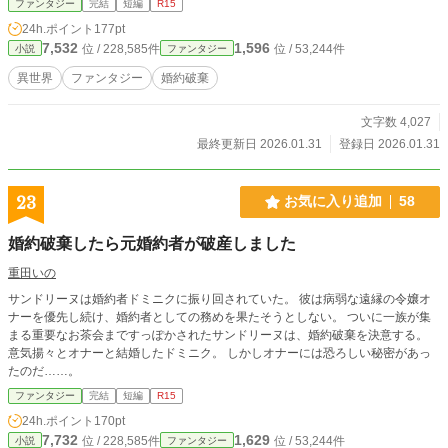
ファンタジー
完結
短編
R15
24h.ポイント
177pt
7,532
1,596
位 / 228,585件
位 / 53,244件
小説
ファンタジー
異世界
ファンタジー
婚約破棄
文字数 4,027
最終更新日 2026.01.31
登録日 2026.01.31
23
お気に入り追加
58
婚約破棄したら元婚約者が破産しました
重田いの
サンドリーヌは婚約者ドミニクに振り回されていた。 彼は病弱な遠縁の令嬢オ
ナーを優先し続け、婚約者としての務めを果たそうとしない。 ついに一族が集
まる重要なお茶会まですっぽかされたサンドリーヌは、婚約破棄を決意する。
意気揚々とオナーと結婚したドミニク。 しかしオナーには恐ろしい秘密があっ
たのだ……。
ファンタジー
完結
短編
R15
24h.ポイント
170pt
7,732
1,629
位 / 228,585件
位 / 53,244件
小説
ファンタジー