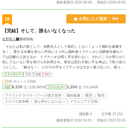
最終更新日 2026.08.06
登録日 2026.08.02
18
お気に入り追加
484
【完結】そして、誰もいなくなった
杜野秋人
書籍情報
「そなたは私の妻として、侯爵夫人として相応しくない！よって婚約を破棄す
る！」 愛する令嬢を傍らに声高にそう叫ぶ婚約者イグナシオに伯爵家令嬢セリ
アは誤解だと訴えるが、イグナシオは聞く耳を持たない。それどころか明らかに
犯してもいない罪を挙げられ糾弾され、彼女は思わず彼に手を伸ばして取り縋ろ
うとした。 「触るな！」 だがその手をイグナシオは大きく振り払った。振り払
われよろめいたセリアは、受け身も取れないまま仰向けに倒れ、頭を打って昏倒
ファンタジー
完結
短編
R15
した。 「突き飛ばしたぞ」 「彼が手を上げた」 「誰か衛兵を呼べ！」 騒然とな
24h.ポイント
220pt
るパーティー会場。すぐさま会場警護の騎士たちに取り囲まれ、彼は「違うん
6,228
1,204
位 / 228,585件
位 / 53,244件
小説
ファンタジー
だ、話を聞いてくれ！」と叫びながら愛人の令嬢とともに連行されていった。
そして倒れたセリアもすぐさま人が集められ運び出されていった。 そして誰も
アリウステラ/ラティアース/西方世界
婚約破棄
断罪
冤罪
いなくなった。 彼女と彼と愛人と、果たして誰が悪かったのか。 これはとある
ドロドロ政争劇
誰も幸せにならない
イヴェリアス王国
悲しい、婚約破棄の物語である。 ◆小説家になろう様でも公開しています。話
数の関係上あちらの方が進みが早いです。 3/27、なろう版完結。あちらは全８
話です。 3/30、小説家になろうヒューマンドラマランキング日間１位になりま
感想数 9
文字数 37,251
した！ 4/1、完結しました。全14話。
最終更新日 2022.04.01
登録日 2022.03.20