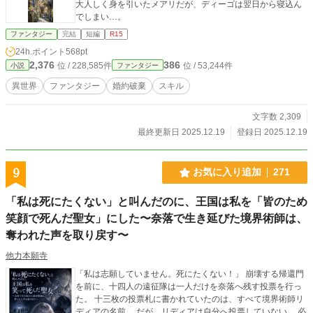
大人しく身を引いたメアリだが、ディーゴは翌日から寝込ん
でしまい…。
ファンタジー
完結
短編
R15
24h.ポイント
568pt
2,376
386
位 / 228,585件
位 / 53,244件
小説
ファンタジー
異世界
ファンタジー
婚約破棄
スキル
文字数 2,309
最終更新日 2025.12.19
登録日 2025.12.19
9
お気に入り追加
271
「私は死にたくない」と叫んだのに、王国は私を「皆のため
笑顔で死んだ聖女」にした〜奈落で生き延びた境界術師は、
奪われた声を取り戻す〜
他力本願寺
「私は志願していません。死にたくない！」 崩壊する帰還門
を前に、十四人の遠征隊は一人だけを奈落へ残す投票を行っ
た。 十三枚の投票札に書かれていたのは、すべて境界術師リ
ディアの名前。 だが、リディアは自分へ投票していない。 必