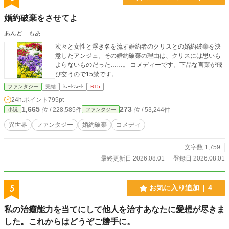
婚約破棄をさせてよ
あんど もあ
次々と女性と浮き名を流す婚約者のクリスとの婚約破棄を決
意したアンジュ。その婚約破棄の理由は、クリスには思いも
よらないものだった……。 コメディーです。下品な言葉が飛
び交うので15禁です。
ファンタジー
完結
ｼｮｰﾄｼｮｰﾄ
R15
24h.ポイント
795pt
1,665
273
位 / 228,585件
位 / 53,244件
小説
ファンタジー
異世界
ファンタジー
婚約破棄
コメディ
文字数 1,759
最終更新日 2026.08.01
登録日 2026.08.01
5
お気に入り追加
4
私の治癒能力を当てにして他人を治すあなたに愛想が尽きま
した。これからはどうぞご勝手に。