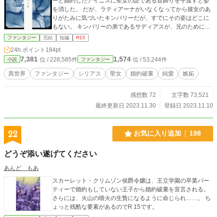
ーと婚約したアイニスに聖女の証である首飾りを手渡すと姿
を消した。 だが、ラティアーナがいなくなってから彼女のあ
りがたみに気づいたキンバリーだが、すでにその姿はどこに
もない。 キンバリーの弟であるサディアスが、兄のためにも
ラティアーナを探し始める。だが、彼女を探していくうち
ファンタジー
完結
短編
R15
に、なぜ彼女がキンバリーとの婚約破棄を受け入れ、聖女と
24h.ポイント
184pt
いう地位を退いたのかの理由を知る――。 ※7万字程度の中
7,381
1,574
位 / 228,585件
位 / 53,244件
小説
ファンタジー
編です。
異世界
ファンタジー
シリアス
聖女
婚約破棄
純愛
嫉妬
感想数 72
文字数 73,521
最終更新日 2023.11.30
登録日 2023.11.10
22
お気に入り追加
198
どうぞ添い遂げてください
あんど もあ
スカーレット・クリムゾン侯爵令嬢は、王立学園の卒業パー
ティーで婚約もしていない王子から婚約破棄を宣言される。
さらには、火山の噴火の生贄になるように命じられ……。 ち
ょっと残酷な要素があるのでR 15です。