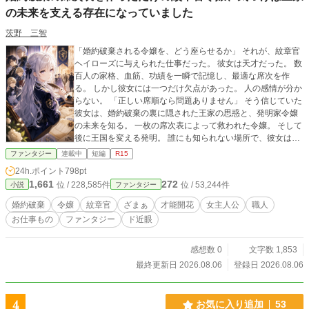
の未来を支える存在になっていました
茨野 三智
「婚約破棄される令嬢を、どう座らせるか」 それが、紋章官
ヘイローズに与えられた仕事だった。 彼女は天才だった。 数
百人の家格、血筋、功績を一瞬で記憶し、最適な席次を作
る。 しかし彼女には一つだけ欠点があった。 人の感情が分か
らない。 「正しい席順なら問題ありません」 そう信じていた
彼女は、婚約破棄の裏に隠された王家の思惑と、発明家令嬢
の未来を知る。 一枚の席次表によって救われた令嬢。 そして
後に王国を変える発明。 誰にも知られない場所で、彼女は未
来を書き換えていた。
ファンタジー
連載中
短編
R15
24h.ポイント
798pt
1,661
272
位 / 228,585件
位 / 53,244件
小説
ファンタジー
婚約破棄
令嬢
紋章官
ざまぁ
才能開花
女主人公
職人
お仕事もの
ファンタジー
ド近眼
感想数 0
文字数 1,853
最終更新日 2026.08.06
登録日 2026.08.06
4
お気に入り追加
53