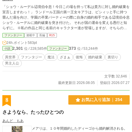
「ショウ・ルーデル辺境伯令息！今日この場を持って私は貴方に対し婚約破棄を
宣言しますわっ！」 ランドール王国の第一王女キアラは、ビシィッと手に持つ
畳んだ扇を向け、学園の卒業パーティーの際に自身の婚約相手である辺境伯令息
ショウ・ルーデルに婚約破棄を突き付けた。 それが国の運命を変える愚行と知
らずに。 ※私の作品と同じ名前のキャラクター達が登場しますが、そちらの作
品とは内容は一切関係ありません。 ※カクヨム様で同タイトルで掲載されてい
ファンタジー
連載中
長編
R15
る作品がありますが、途中から内容が変わるほぼほぼ別物となります。
24h.ポイント
583pt
2,301
373
位 / 228,585件
位 / 53,244件
小説
ファンタジー
異世界
ファンタジー
魔法
ざまぁ
後悔
婚約破棄
裏切り
男主人公
文字数 32,646
最終更新日 2026.08.05
登録日 2026.07.27
8
お気に入り追加
254
さようなら、たったひとつの
あんど もあ
メアリは、１０年間婚約したディーゴから婚約解消される。