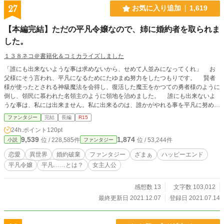
27
お気に入り追加
1,619
【本編完結】ただの平凡令嬢なので、姉に婚約者を取られま
した。
１３８ネコ＠書籍化＆コミカライズしました
「誰にも出来ないような事は求めないから、せめて人並みになってくれ」 お
父様にそう言われ、平凡になるためにたゆまぬ努力をしたつもりです。 賢者
様が使ったとされる神級魔法を会得し、復活した魔王をかつての勇者様のように
倒し、領民に慕われた名領主のように領地を治めました。 誰にも出来ないよ
うな事は、私には出来ません。私に出来るのは、誰かがやれる事を平凡に努めて
きただけ。 そんな平凡な私だから、非凡な姉に婚約者を奪われてしまうの
ファンタジー
完結
長編
R15
は、仕方がない事なのです。 諦めきれない私は、せめて平凡なりに仕返しを
24h.ポイント
120pt
してみようと思います。
9,539
1,874
位 / 228,585件
位 / 53,244件
小説
ファンタジー
恋愛
異世界
婚約破棄
ファンタジー
ざまぁ
ハッピーエンド
平凡令嬢
平凡……とは？
女主人公
感想数 13
文字数 103,012
最終更新日 2021.12.07
登録日 2021.07.14