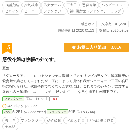
８話完結
婚約破棄
乙女ゲーム
王太子
悪役令嬢
ハッピーエンド
ヒロイン
ヒーロー
ファンタジー
第6回次世代ファンタジーカップ
感想数 3
文字数 101,220
最終更新日 2026.05.13
登録日 2020.09.09
15
お気に入り追加
3,016
悪役令嬢は蚊帳の外です。
豆狸
「グローリア。ここにいるシャンデは隣国ツヴァイリングの王女だ。隣国国王の
愛妾殿の娘として生まれたが、王妃によって攫われ我がシュティーア王国の貧民
街に捨てられた。侯爵令嬢でなくなった貴様には、これまでのシャンデに対する
暴言への不敬罪が……」 「いえ、違います」 ※なろう様でも公開中です。
ファンタジー
完結
ｼｮｰﾄｼｮｰﾄ
R15
24h.ポイント
255pt
5,251
915
位 / 228,585件
位 / 53,244件
小説
ファンタジー
異世界
ファンタジー
婚約破棄
ざまぁ？
子どもは親に似る
全三話