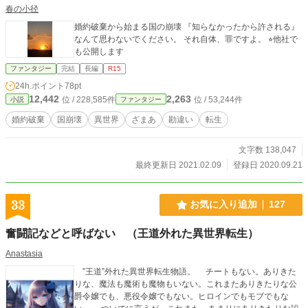
春の小径
婚約破棄から始まる国の崩壊 『知らなかったから許される』
なんて思わないでください。 それ自体、罪ですよ。 ⭐︎他社で
も公開します
ファンタジー
完結
長編
R15
24h.ポイント
78pt
12,442
2,263
位 / 228,585件
位 / 53,244件
小説
ファンタジー
婚約破棄
国崩壊
異世界
ざまあ
勘違い
転生
文字数 138,047
最終更新日 2021.02.09
登録日 2020.09.21
33
お気に入り追加
127
奮闘記などと呼ばない （王道外れた異世界転生）
Anastasia
”王道”外れた異世界転生物語。 チートもない。ありきた
りな、魔法も魔術も魔物もいない。これまたありきたりな公
爵令嬢でも、悪役令嬢でもない。ヒロインでもモブでもな