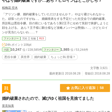
やはり婚約破棄ですか…あら？ヒロインはどこかしら？
桜梅花 空木
「アリソン嬢、婚約破棄をしていただけませんか？」 やはり避けられなかっ
た。頑張ったのですがね…。 婚姻発表をする予定だった社交会での婚約破棄。
所詮私は悪役令嬢。目の前にいるであろう第2王子にせめて笑顔で挨拶しようと
顔を上げる。 あら？王子様に騎士様など攻略メンバーは勢揃い…。けどヒロイ
ンが見当たらないわ……？
ファンタジー
完結
短編
R15
24h.ポイント
106pt
10,247
1,985
位 / 228,585件
位 / 53,244件
小説
ファンタジー
悪役令嬢
異世界
婚約破棄
ちょっとBL登場？
文字数 3,921
最終更新日 2018.08.28
登録日 2018.08.28
31
お気に入り追加
58
婚約破棄されたので、滅びゆく祖国を見捨てました
里見知美