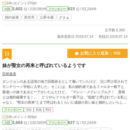
24h.ポイント
376pt
3,602
615
位 / 228,585件
位 / 53,244件
小説
ファンタジー
婚約破棄
異世界
公爵令嬢
ざまぁ
文字数 6,380
最終更新日 2026.07.14
登録日 2026.07.14
11
お気に入り追加
558
妹が聖女の再来と呼ばれているようです
田尾風香
ダンジョンのある辺境の地で回復術士として働いていたけど、父に呼び戻されて
モンテリーノ学校に入学した。そこには、私の婚約者であるファルター殿下と、
腹違いの妹であるピーアがいたんだけど。 「マレン・メクレンブルク！ 貴様
とは婚約破棄する！」 どうやらファルター殿下は、"低能"と呼ばれている私じ
ゃなく、"聖女の再来"とまで呼ばれるくらいに成績の良い妹と婚約したいらし
い。 それは別に構わない。国王陛下の裁定で無事に婚約破棄が成った直後、私
ファンタジー
完結
長編
R15
に婚約を申し込んできたのは、辺境の地で一緒だったハインリヒ様だった。 戸
24h.ポイント
369pt
惑う日々を送る私を余所に、事件が起こる。――学校に、ダンジョンが出現した
3,664
627
位 / 228,585件
位 / 53,244件
小説
ファンタジー
のだった。 更新は不定期です。