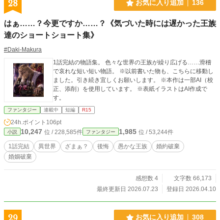
28
お気に入り追加
136
はぁ……？今更ですか……？《気づいた時には遅かった王族
達のショートショート集》
#Daki-Makura
1話完結の物語集。 色々な世界の王族が繰り広げる……滑稽
で哀れな短い短い物語。 ※以前書いた物も、こちらに移動し
ました。引き続き宜しくお願いします。 ※本作は一部AI（校
正、添削）を使用しています。 ※表紙イラストはAI作成で
す。
ファンタジー
連載中
短編
R15
24h.ポイント
106pt
10,247
1,985
位 / 228,585件
位 / 53,244件
小説
ファンタジー
1話完結
異世界
ざまぁ？
後悔
愚かな王族
婚約破棄
婚姻破棄
感想数 4
文字数 66,173
最終更新日 2026.07.23
登録日 2026.04.10
29
お気に入り追加
308