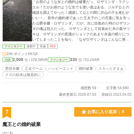
「お前のような女との婚約は破棄だっ、ロザリンダ・ラクシ
エル！だがお前のような女でも使い道はある、ジルデ公との
縁談を調えてやった！感謝して公との間に沢山の子を産むが
いい！」 長年の婚約者であった王太子のこの言葉に気を失っ
た公爵令嬢・ロザリンダ。 だが、次に目覚めた時のロザリン
ダの魂は別人だった。 ロザリンダとして目覚めた木の葉サツ
キは、ロザリンダの意識がショックのあまり永遠の眠りにつ
いてしまったことを知り、「なぜロザリンダはこんなに努力
してるのに周りはクズばっかりなの？まかせてロザリンダ！
ファンタジー
連載中
長編
R15
きっちりお返ししてあげるからね！」 ＊思いつきでプロット
24h.ポイント
667pt
なしで書き始めましたが結末は決めています。暗い展開の話
2,008
330
位 / 228,585件
位 / 53,244件
小説
ファンタジー
を書いているとメンタルにもろに影響して生活に支障が出る
ことに気付きました。定期的に強気主人公を暴れさせないと
悪役令嬢
乙女ゲーム
ハッピーエンド
婚約破棄
スカッとざまぁ
（？）書き続けるのは不可能なようなのでメンタル状態に合
クズの始末は徹底的に
わせて書けるものから書いていくことにします、ご了承下さ
いm(_ _)m
感想数 59
文字数 54,680
最終更新日 2026.07.03
登録日 2023.04.03
7
お気に入り追加
9
魔王との婚約破棄
はにわ