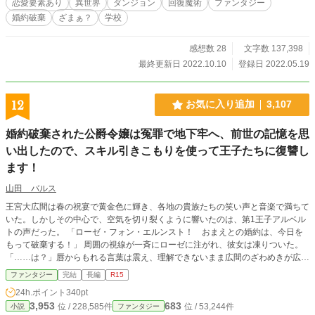
恋愛要素あり
異世界
ダンジョン
回復魔術
ファンタジー
婚約破棄
ざまぁ？
学校
感想数 28
文字数 137,398
最終更新日 2022.10.10
登録日 2022.05.19
12
お気に入り追加
3,107
婚約破棄された公爵令嬢は冤罪で地下牢へ、前世の記憶を思
い出したので、スキル引きこもりを使って王子たちに復讐し
ます！
山田 バルス
王宮大広間は春の祝宴で黄金色に輝き、各地の貴族たちの笑い声と音楽で満ちて
いた。しかしその中心で、空気を切り裂くように響いたのは、第1王子アルベル
トの声だった。 「ローゼ・フォン・エルンスト！ おまえとの婚約は、今日を
もって破棄する！」 周囲の視線が一斉にローゼに注がれ、彼女は凍りついた。
「……は？」唇からもれる言葉は震え、理解できないまま広間のざわめきが広が
っていく。幼い頃から王子の隣で育ち、未来の王妃として教育を受けてきたロー
ファンタジー
完結
長編
R15
ゼ――その誇り高き公爵令嬢が、今まさに公開の場で突き放されたのだ。 アル
24h.ポイント
340pt
ベルトは勝ち誇る笑みを浮かべ、隣に立つ淡いピンク髪の少女ミーアを差し置
3,953
683
位 / 228,585件
位 / 53,244件
小説
ファンタジー
き、「おれはこの天使を選ぶ」と宣言した。ミーアは目を潤ませ、か細い声で応