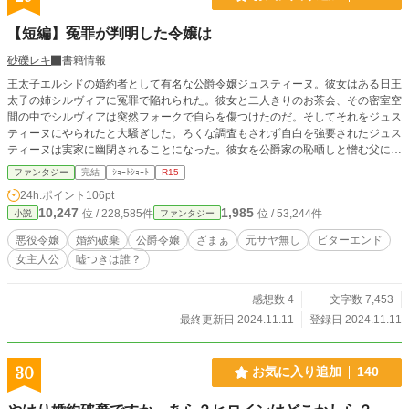
【短編】冤罪が判明した令嬢は
砂礫レキ
書籍情報
王太子エルシドの婚約者として有名な公爵令嬢ジュスティーヌ。彼女はある日王
太子の姉シルヴィアに冤罪で陥れられた。彼女と二人きりのお茶会、その密室空
間の中でシルヴィアは突然フォークで自らを傷つけたのだ。そしてそれをジュス
ティーヌにやられたと大騒ぎした。ろくな調査もされず自白を強要されたジュス
ティーヌは実家に幽閉されることになった。彼女を公爵家の恥晒しと憎む父によ
って地下牢に監禁され暴行を受ける日々。しかしそれは二年後終わりを告げる、
ファンタジー
完結
ｼｮｰﾄｼｮｰﾄ
R15
第一王女シルヴィアが嘘だと自白したのだ。けれど彼女はジュスティーヌがそれ
24h.ポイント
106pt
を知る頃には亡くなっていた。王家は醜聞を上書きする為再度ジュスティーヌを
10,247
1,985
位 / 228,585件
位 / 53,244件
小説
ファンタジー
王太子の婚約者へ強引に戻す。 そして一年後、王太子とジュスティーヌの結婚
式が盛大に行われた。
悪役令嬢
婚約破棄
公爵令嬢
ざまぁ
元サヤ無し
ビターエンド
女主人公
嘘つきは誰？
感想数 4
文字数 7,453
最終更新日 2024.11.11
登録日 2024.11.11
30
お気に入り追加
140