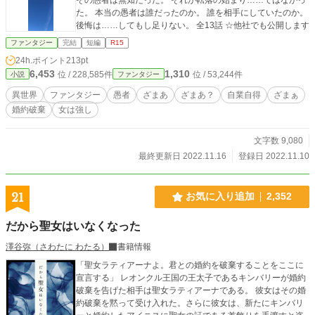
た。 本当の愚者は誰だったのか。 誰を相手にしていたのか。
後悔は……してもし足りない。 全13話 ‪☆他社でも公開します
ファンタジー
完結
短編
R15
24h.ポイント
213pt
6,453
1,310
位 / 228,585件
位 / 53,244件
小説
ファンタジー
異世界
ファンタジー
愚者
ざまあ
ざまあ？
自業自得
ざまぁ
婚約破棄
女は強し
文字数 9,080
最終更新日 2022.11.16
登録日 2022.11.10
21
お気に入り追加
2,352
だから聖女はいなくなった
澤谷弥（さわたに わたる）
書籍情報
「聖女ラティアーナよ。君との婚約を破棄することをここに
宣言する」 レオンクル王国の王太子であるキンバリーが婚約
破棄を告げた相手は聖女ラティアーナである。 彼女はその婚
約破棄を黙って受け入れた。さらに彼女は、新たにキンバリ