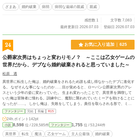
ざまあ
婚約破棄
病弱
病弱な遠縁の親戚
親戚
感想数 1
文字数 7,083
最終更新日 2026.07.03
登録日 2026.07.03
24
お気に入り追加
625
公爵家次男はちょっと変わりモノ？ ～ここは乙女ゲームの
世界だから、デブなら婚約破棄されると思っていました～
松原 透
異世界に転生した俺は、婚約破棄をされるため誰も成し得なかったデブに進化す
る。 なぜそんな事になったのか……目が覚めると、ローバン公爵家次男のアレ
スという少年の姿に変わっていた。 生まれ変わったことで、異世界を満喫して
いた俺は冒険者に憧れる。訓練中に、魔獣に襲われていたミーアを助けることに
なったが……。 しかし俺は、失敗をしてしまう。責任を取らされる形で、ミー
アを婚約者として迎え入れることになった。その婚約者に奇妙な違和感を感じて
ファンタジー
完結
長編
R15
いた。 二人である場所へと行ったことで、この異世界が乙女ゲームだったこと
24h.ポイント
142pt
を理解した。 婚約破棄されるためのデブとなり、陰ながらミーアを守るため奮
8,598
1,755
位 / 228,585件
位 / 53,244件
小説
ファンタジー
闘する日々が始まる……はずだった。 カクヨム様 小説家になろう様でも掲載し
てます。
異世界
転生
魔法
乙女ゲーム
主人公最強
婚約破棄