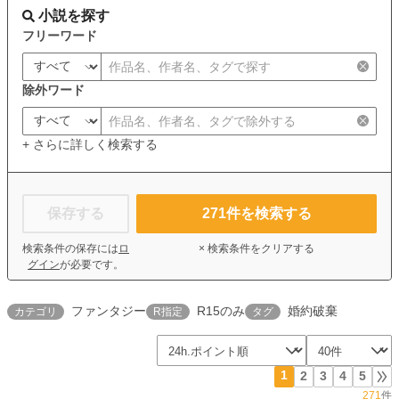
小説を探す
フリーワード
除外ワード
+ さらに詳しく検索する
保存する
271
件を検索する
検索条件の保存には
ロ
× 検索条件をクリアする
グイン
が必要です。
ファンタジー
R15のみ
婚約破棄
カテゴリ
R指定
タグ
1
2
3
4
5
271
件