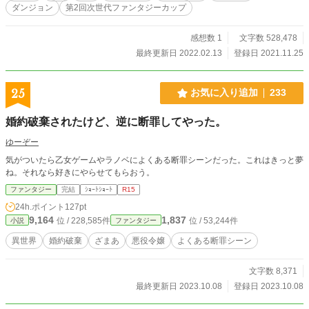
ダンジョン
第2回次世代ファンタジーカップ
感想数 1
文字数 528,478
最終更新日 2022.02.13
登録日 2021.11.25
25
お気に入り追加
233
婚約破棄されたけど、逆に断罪してやった。
ゆーぞー
気がついたら乙女ゲームやラノベによくある断罪シーンだった。これはきっと夢
ね。それなら好きにやらせてもらおう。
ファンタジー
完結
ｼｮｰﾄｼｮｰﾄ
R15
24h.ポイント
127pt
9,164
1,837
位 / 228,585件
位 / 53,244件
小説
ファンタジー
異世界
婚約破棄
ざまあ
悪役令嬢
よくある断罪シーン
文字数 8,371
最終更新日 2023.10.08
登録日 2023.10.08