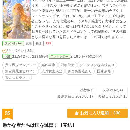
メル＝ヴォイス聖王国――そこは、“魔力”を穢れとして忌み嫌
う国。 女神の授ける神聖力のみが許された、悪きものから守
られた楽園だと思われて二百年。 唯一の公爵家の令嬢クオ
レ・クランスヴァルドは、幼い頃に第一王子マイルズの婚約
者となった。 だが七歳の時、ミスリル鉱山で行方不明になっ
たことをきっかけに、彼女は前世の記憶を取り戻す。 かつて
龍脈を守護していた古きドラゴンとしての記憶を。 その代償
として莫大な魔力を宿したクオレは、この国では生きていけ
なくなった。 ところが、王家はクオレが不治の病 “竜皮病” に
ファンタジー
完結
長編
R15
罹り容姿が変化してしまったことを責め、婚約破棄を突きつ
24h.ポイント
85pt
けてきた。そして、穏便に婚約を解消する代わりに、公爵領
11,542
2,185
位 / 228,585件
位 / 53,244件
小説
ファンタジー
を明け渡せと。 だが、それはクオレ達にとっても望んでいた
結果だった。 「かしこまりました」 婚約破棄を機に、公爵家
異世界ファンタジー
婚約破棄
召喚聖女
グロテスクな表現あり
は領民全てを連れて国を捨てた。 誰も知らなかったのだ。 公
無自覚最強ヒロイン
人外女主人公
ざまあ要素あり
国家崩壊
爵領の繁栄を支えていたのが龍脈であり、クオレこそがその
ちょっとホラー
守り手だったことを。国を魔物から守っていたのも、神聖力
などではなく、龍脈だったことを。聖女の結界など、初めか
ら存在しなかったことを。 クオレが去った日から、王国は急
感想数 0
文字数 63,331
速に崩壊を始める。 王城はダンジョンへと変貌し、教会には
最終更新日 2026.06.17
登録日 2026.04.13
魔物が溢れ、肥沃だった大地は枯れ果てる。魔力を否定し続
けた国は、魔力なくして生きられない世界の理から見放され
たのだ。 一方、新たな土地へ移り住んだクオレ達は、龍脈と
32
お気に入り追加
336
共に新しい国づくりを始めていた。 全18話。完結まで制作済
み。1日1話、朝6時に投稿します。 ※表紙はAI作成しまし
愚かな者たちは国を滅ぼす【完結】
た。