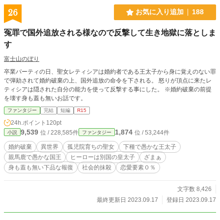
26
お気に入り追加
188
冤罪で国外追放される様なので反撃して生き地獄に落としま
す
富士山のぼり
卒業パーティの日、聖女レティシアは婚約者である王太子から身に覚えのない罪
で弾劾されて婚約破棄の上、国外追放の命令を下される。 怒りが頂点に来たレ
ティシアは隠された自分の能力を使って反撃する事にした。 ※婚約破棄の前提
を壊す身も蓋も無いお話です。
ファンタジー
完結
短編
R15
24h.ポイント
120pt
9,539
1,874
位 / 228,585件
位 / 53,244件
小説
ファンタジー
婚約破棄
異世界
孤児院育ちの聖女
下種で愚かな王太子
親馬鹿で愚かな国王
ヒーローは別国の皇太子
ざまぁ
身も蓋も無い下品な報復
社会的抹殺
恋愛要素０％
文字数 8,426
最終更新日 2023.09.17
登録日 2023.09.17