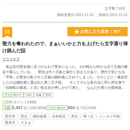
文字数 7,826
最終更新日 2021.11.23
登録日 2021.11.21
16
お気に入り追加
967
聖力を奪われたので、まぁいいかと力を上げたら文字通り弾
け跳んだ話
ラララキヲ
私は先代聖女様に見つけられて聖女になった。その時から村から出て王都の教
会で暮らしている。 聖女は代々王族と縁付く決まりがあり、歴代で初となる
『平民』の聖女の私ですら王族の婚約者にされてしまった。そのことに一番反対
したのは婚約者に選ばれた第二王子様。 そしてそんな私の元に同じ村出身で
『自称私の親友』と言い張る女が押しかけて来た。 なんだか周りが面倒臭い
けど、何を言われようとも『私が聖女なのは変わらない』ので問題ないです。
ファンタジー
完結
短編
R15
◇テンプレ聖女モノ。 ◇ふんわり世界観。ゆるふわ設定。 ◇ご都合展開。矛盾
24h.ポイント
248pt
もあるかも。 ◇なろうにも上げてます。 ※女性向けHOTランキング☆２位☆入
5,407
954
位 / 228,585件
位 / 53,244件
小説
ファンタジー
り!!!ファンタジー☆１位☆入り!!ありがとうございます！！
異世界
聖女
婚約破棄
自称親友
悪女
奪う女
メンタル不動
魔道具
ざまぁ