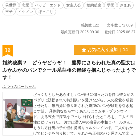
じる。取り巻きの貴族たちも次々にローゼの罪を指摘し、アーサーやマッスルと
異世界
恋愛
ハッピーエンド
女主人公
婚約破棄
学園
ざまあ
いった証人が証言を加えることで、非難の声は広間を震わせた。 ローゼは必死
王子
イケメン
ほっこり
に抗う。「わたしは何もしていない……」だが、王子の視線と群衆の圧力の前に
言葉は届かない。アルベルトは公然と彼女を罪人扱いし、地下牢への収監を命じ
る。近衛兵に両腕を拘束され、引きずられるローゼ。広間には王子を讃える喝采
感想数 122
文字数 172,009
と、哀れむ視線だけが残った。 その孤立無援の絶望の中で、ローゼの胸にかす
最終更新日 2025.09.30
登録日 2025.08.27
かな光がともる。それは前世の記憶――ブラック企業で心身をすり減らし、引き
こもりとなった過去の記憶だった。地下牢という絶望的な空間が、彼女の心に小
さな希望を芽生えさせる。 そして――スキル《引きこもり》が発動する兆しを
13
お気に入り追加
14
見せた。絶望の牢獄は、ローゼにとって新たな力を得る場となる。《マイルー
ム》が呼び出され、誰にも侵入されない自分だけの聖域が生まれる。泣き崩れる
婚約破棄？ どうぞどうぞ！ 魔界にさらわれた真の聖女は
心に、未来への決意が灯る。ここから、ローゼの再起と逆転の物語が始まるのだ
った。
ふかふかのパンでクール系宰相の胃袋を掴んじゃったようで
す！
ふつうのにーちゃん
ざっくりとしたあらすじ パン作りに偏った力を持つ聖女がス
パダリに誘拐されて特別扱いを受けながら、人の恋愛を成就
させたり、無自覚に作り出された奇跡のパンが騒動を引き起
こす話。 具体的なあらすじ あたしはコムギ・ブランウィー
ド。ある夜会で浮気をでっち上げられたところを、二人の男
性に助けられた。 片方は潜入中の魔界の宰相ロベールさん。
もう片方は男の子の憧れ勇者キュルクレイン様。二人のおか
げでピンチを切り抜けて、それから王都のパン屋さんで楽し