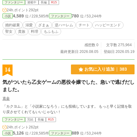
く下働きをしていた。 苦手な王子様との婚約破棄も成立し
ファンタジー
連載中
長編
R15
て、やっと自由な人生を手に入れたと思っていたんだけど―
24h.ポイント
292pt
―突然魔界に浚われちゃった！ このままだとあたし、政争に
4,589
780
位 / 228,585件
位 / 53,244件
小説
ファンタジー
巻き込まれて危なかったんだって。 ロベールさんはお店をく
れた。あたしはそのお店で毎日パンを焼いて暮らしている。
婚約破棄
溺愛
ざまぁ
逆ハーレム
チート
ハッピーエンド
パンを焼くとロベールさんが喜んでくれるし、お仕事楽しい
聖女
貴族
料理
もふもふ
し、あたしのパンには瀕死の魔王様（痴呆症）すら治せるす
ごい力があるみたいだから。 あたしはロベールさんに恩返し
がしたい。勇者様と会えなくなったのは寂しいけど、彼の助
感想数 0
文字数 275,964
けになりたい。立場や勇者様との友情を捨ててまでして、あ
最終更新日 2026.08.05
登録日 2026.05.19
たしのパンをずっと食べられる生活を望んだ彼のために。 風
の噂であたしを陥れた人たちが大変になっていると聞いたけ
ど、みんなが無事だといいなと思っています。
14
お気に入り追加
383
気がついたら乙女ゲームの悪役令嬢でした、急いで逃げだし
ました。
克全
「カクヨム」と「小説家になろう」にも投稿しています。 もっと早く記憶を取
り戻させてくれてもいいじゃない！
ファンタジー
完結
長編
R15
24h.ポイント
262pt
5,126
889
位 / 228,585件
位 / 53,244件
小説
ファンタジー