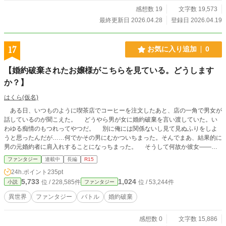
感想数 19
文字数 19,573
最終更新日 2026.04.28
登録日 2026.04.19
17
お気に入り追加
0
【婚約破棄されたお嬢様がこちらを見ている。どうします
か？】
はくら(仮名)
ある日、いつものように喫茶店でコーヒーを注文したあと、店の一角で男女が
話しているのが聞こえた。 どうやら男が女に婚約破棄を言い渡していた。い
わゆる痴情のもつれってやつだ。 別に俺には関係ないし見て見ぬふりをしよ
うと思ったんだが……何でかその男にむかついちまった。そんでまあ、結果的に
男の元婚約者に肩入れすることになっちまった。 そうして何故か彼女――フ
ァラは冒険者になりたいと言い出して、どうしてか俺がそのパートナーとして組
ファンタジー
連載中
長編
R15
むことになった。 どうしてこうなった？
24h.ポイント
235pt
5,733
1,024
位 / 228,585件
位 / 53,244件
小説
ファンタジー
異世界
ファンタジー
バトル
婚約破棄
感想数 0
文字数 15,886