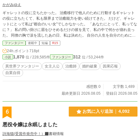
かがみゆえ
ギャレットの役に立ちたかった。 治癒移行で他人のために行動するギャレット
の役に立ちたくて、私も限界まで治癒能力を使い続けてきた。 だけど、ギャレ
ットにとって私は“都合のいい女”でしかなかった。 ​「あなたにとって、私ってな
に？」 私の問い掛けに眉をひそめるだけの彼を見て、私の中で何かが崩れ去っ
た。 ​同僚の胸で涙を流したあの日、私は決めた。 自分の人生を自分のために使
うと。 新たな一歩を踏み出した治癒師と治癒師に頼りきって“危険な怪我”を自分
ファンタジー
連載中
短編
R15
に移し続けた元婚約者の結末とは。
24h.ポイント
718pt
1,870
312
位 / 228,585件
位 / 53,244件
小説
ファンタジー
異世界ファンタジー
女主人公
治癒師
婚約破棄
因果応報
自業自得
感想数 0
文字数 1,489
最終更新日 2026.08.05
登録日 2026.08.05
6
お気に入り追加
4,092
悪役令嬢は永眠しました
詩海猫(受賞作発売中！）
書籍情報