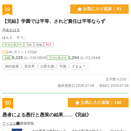
19
お気に入り追加
91
【完結】学園では平等、されど責任は平等ならず
@あおはる
ほんと、そう。
ファンタジー
完結
短編
R15
24h.ポイント
220pt
6,228
1,204
位 / 228,585件
位 / 53,244件
小説
ファンタジー
婚約破棄
異世界
公爵令嬢
学園
ざまぁ？
文字数 4,216
最終更新日 2026.07.08
登録日 2026.07.08
20
お気に入り追加
182
愚者による愚行と愚策の結果……《完結》
アーエル
書籍情報
その愚者は無知だった。 それが転落の始まり……ではなかっ