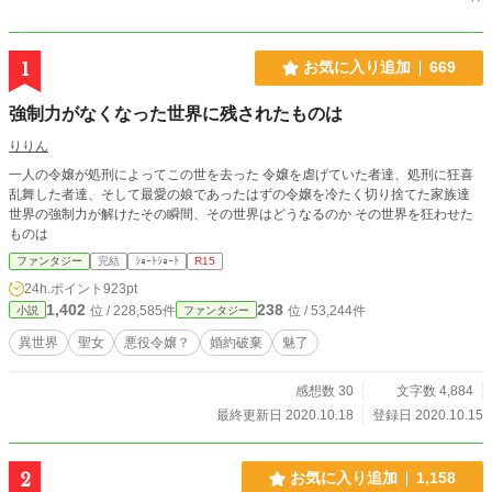
1
お気に入り追加
669
強制力がなくなった世界に残されたものは
りりん
一人の令嬢が処刑によってこの世を去った 令嬢を虐げていた者達、処刑に狂喜
乱舞した者達、そして最愛の娘であったはずの令嬢を冷たく切り捨てた家族達
世界の強制力が解けたその瞬間、その世界はどうなるのか その世界を狂わせた
ものは
ファンタジー
完結
ｼｮｰﾄｼｮｰﾄ
R15
24h.ポイント
923pt
1,402
238
位 / 228,585件
位 / 53,244件
小説
ファンタジー
異世界
聖女
悪役令嬢？
婚約破棄
魅了
感想数 30
文字数 4,884
最終更新日 2020.10.18
登録日 2020.10.15
2
お気に入り追加
1,158