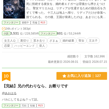
死に拒絶する彼女を、婚約者エドガーは背後から押さえつけ
た。 聖女マリエルは、リディアが生還するための脱出石を力
ずくで奪った。 十三人は地上へ帰り、リディアだけが奈落へ
捨てられる。 その後、王国が発表したのは、あまりにも美し
い嘘だった。 ――リディアは仲間を救うため、自ら笑って奈
ファンタジー
連載中
長編
R15
落へ残った。 ――婚約者へ国民の未来を託し、満足して命を
24h.ポイント
383pt
捧げた。 空の墓が造られ、リディアは「献身の聖女」として
3,531
601
位 / 228,585件
位 / 53,244件
小説
ファンタジー
祀られていく。 けれど、彼女は生きていた。 奈落で出会った
のは、言葉の通じない少女フィアと、最深部の牢につながれ
女主人公
裏切り
置き去り
ざまぁ
婚約破棄
聖女
王太子
た角人族の男ラウル。 婚約者は、愛していると言いながらリ
恋愛
ハッピーエンド
亜人
ディアの拒絶を奪った。 一方のラウルは、危険が迫る中でも
「助けを望むか」と彼女自身の意思を確かめた。 地下には、
リディアより前にも同じように置き去りにされ、英雄へ仕立
感想数 0
文字数 162,996
て上げられた人々の記録が眠っていた。 奪われた脱出石。偽
最終更新日 2026.08.01
登録日 2026.07.15
造された投票。最初から仕組まれていた事故。 「笑って死ん
だ聖女でいろと言うなら、その名は返します」 これは、生贄
にされた境界術師が奈落から生還し、奪われた声と人生を取
10
お気に入り追加
127
り戻す逆転の物語。
【完結】兄の代わりなら、お断りです
@あおはる
バカにしてるよね？って話。
ファンタジー
完結
短編
R15