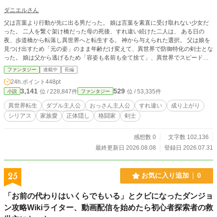
ダニエルさん
父は言葉より行動が先に出る男だった。 娘は言葉を素直に受け取れない少女だ
った。 二人を繋ぐ架け橋だった母の死後、すれ違い続けた二人は、 ある日の
夜、歩道橋から転落し異世界へと転生する。 神から与えられた選択。 父は娘を
見つけ出すため「元の姿」のまま年齢だけ変えて、異世界で防御特化の剣士とな
った。 娘は父から逃げるため「容姿も名前も全て捨て」、異世界でスピード特
化の拳法家となった。 そして、同じ世界でパーティを組むことになった二人。
ファンタジー
連載中
長編
しかし、父は目の前にいる少女が愛娘だとは全く気づかない。 「仲間は俺が死
24h.ポイント
448pt
んでも守る」 前世で救えなかった後悔を胸に、 身を挺して無自覚に娘を過保護
3,141
529
位 / 228,847件
位 / 53,335件
小説
ファンタジー
に護り抜く不器用な父。 正体がバレたら終わると焦りつつも、その圧倒的な安
心感と不器用な愛情に、どうしても素直になれないひねくれ娘。 娘だけが、真
異世界転生
ダブル主人公
おっさん主人公
すれ違い
成り上がり
実を知っている。 親子の、絶対にバレてはいけないすれ違い冒険譚。 父と娘の
シリアス
家族愛
正体隠し
格闘家
剣士
絶妙な距離感と、それを支える仲間たちにハラハラさせられる感動の群像劇。
これは、架け橋を失った不器用な家族が、言葉を届け合い、再び絆を取り戻すま
での物語。 ―――― ・本作品においては、投稿前の全体体裁調整、文章の誤
感想数 0
文字数 102,136
字・脱字チェック、および、ブレインストーミングにおいてAI（claude/Gemin
最終更新日 2026.08.08
登録日 2026.07.31
i）を利用しています。 ・小説家になろう等の他プラットフォームでは、読者層
に合わせて別タイトルで展開しています。
25
お気に入り追加
0
「お前の代わりはいくらでもいる」とクビになったダンジョ
ン攻略Wikiライター、動画配信を始めたら初心者探索者の救