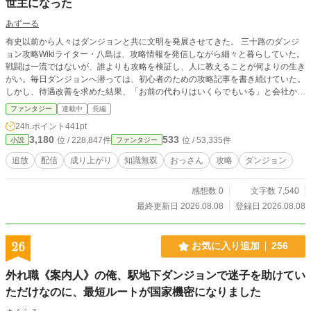
世主になった
あずーる
有史以前から人々はダンジョンと共に文明を発展させてきた。 三十路のダンジ
ョン攻略Wikiライター・八島は、攻略情報を発信しながら細々と暮らしていた。
戦闘は一流ではないが、誰よりも攻略を検証し、人に教えることが何よりの生き
がい。毎日ダンジョンへ潜っては、初心者のための攻略記事を書き続けていた。
しかし、待遇改善を求めた結果、「お前の代わりはいくらでもいる」と会社から
契約を打ち切られてしまう。積み重ねてきた知識を世のため人のために役立てた
ファンタジー
連載中
長編
いと思い、新たな挑戦として攻略動画の配信を始めることを決意する。 初心者
24h.ポイント
441pt
でも必ず攻略できる動画は少しずつ話題となり、一人、また一人と探索者を救い
3,180
533
位 / 228,847件
位 / 53,335件
小説
ファンタジー
ながら、ダンジョン攻略の常識そのものを変えていく。
追放
配信
成り上がり
知識無双
おっさん
攻略
ダンジョン
感想数 0
文字数 7,540
最終更新日 2026.08.08
登録日 2026.08.08
26
お気に入り追加
256
外れ職《案内人》の俺、駅地下ダンジョンで迷子を助けてい
ただけなのに、最短ルートが国家機密になりました