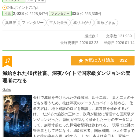
暴き、正当な価値を再定義する『監査官』としての道だっ
24h.ポイント
717pt
た。 才能なしと虐げられた少女ミィナを助け、ソラは冷徹に
2,028
335
位 / 228,847件
位 / 53,335件
小説
ファンタジー
告げる。 「君の絶望は、私が買い取った。利息として……君
を最強にしてあげよう」 「因果の空売り」「魂の差し押さ
異世界
ファンタジー
主人公最強
成り上がり
追放ざまぁ
え」「運命の強制監査」 これは、最強の『貸与者』が、嘘ま
みれの英雄や腐敗した領地を、帳簿の上から「ざまぁ」する
感想数 2
文字数 131,939
物語。
最終更新日 2026.03.23
登録日 2026.01.14
17
お気に入り追加
332
減給された40代社畜、深夜バイトで国家級ダンジョンの管
理者になる
Gaku
会社で減給を告げられた佐藤誠司、四十二歳。 妻と二人の子
どもを養うため、彼は深夜のデータ入力バイトを始める。 仕
事内容は、地下施設のログを確認し、異常値を修正するだ
け。 だがその施設の正体は、政府が極秘に管理する国家級ダ
ンジョンだった。 誠司が何気なく修正した一行のデータによ
って、崩壊寸前だった探索者部隊は救われる。 現場では謎の
管理者として噂になり、S級探索者、国家機関、巨大企業まで
もが彼の存在を追い始める。 しかし本人は今日も、家族に心