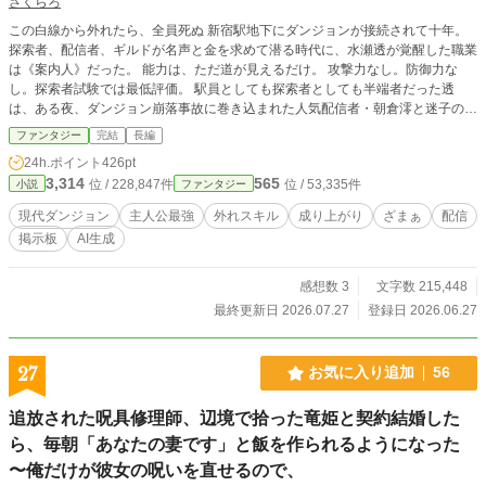
さくらろ
この白線から外れたら、全員死ぬ 新宿駅地下にダンジョンが接続されて十年。
探索者、配信者、ギルドが名声と金を求めて潜る時代に、水瀬透が覚醒した職業
は《案内人》だった。 能力は、ただ道が見えるだけ。 攻撃力なし。防御力な
し。探索者試験では最低評価。 駅員としても探索者としても半端者だった透
は、ある夜、ダンジョン崩落事故に巻き込まれた人気配信者・朝倉澪と迷子の少
年を助ける。 その瞬間、生配信に映った。 「白い線に沿って走れ。そこだけが
ファンタジー
完結
長編
生きて帰れる道だ」 誰も知らない安全ルート。 閉ざされた改札の先にある隠し
24h.ポイント
426pt
出口。 ボスを倒さず、人を全員生還させる異常な攻略。 掲示板は騒然。 大手ギ
3,314
565
位 / 228,847件
位 / 53,335件
小説
ファンタジー
ルドは能力を奪おうとし、ダンジョン庁は彼を国家機密扱いする。 これは、戦
えない外れ職の青年が、最短ルートだけで世界最高の探索者になる物語。
現代ダンジョン
主人公最強
外れスキル
成り上がり
ざまぁ
配信
掲示板
AI生成
感想数 3
文字数 215,448
最終更新日 2026.07.27
登録日 2026.06.27
27
お気に入り追加
56
追放された呪具修理師、辺境で拾った竜姫と契約結婚した
ら、毎朝「あなたの妻です」と飯を作られるようになった
〜俺だけが彼女の呪いを直せるので、