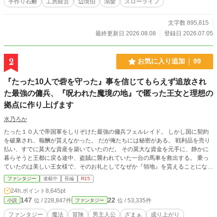
手作り石鹸
工房経営
辺境伯
溺愛
スローライフ
始めたことに焦り始める。 「戻ってきてくれ」と言われて
も、もう遅い。 私はもう、誰かの顔色をうかがう令嬢ではな
い。 これは、捨てられた元令嬢が、手作り石鹸で人々の悩み
文字数 895,815
を洗い流しながら、王国一の香り職人へと成り上がってい
最終更新日 2026.08.08
登録日 2026.07.05
く、明るく優しいものづくり恋愛ファンタジー。 無口で不器
用な辺境伯の静かな溺愛つき。
2
お気に入り追加
99
『たった10人で砦を守った』事を信じてもらえず追放され
た最強の傭兵、『呪われた魔境の地』で匿った王女と理想の
拠点に作り上げます
水乃ろか
たった１０人で帝国軍をしりぞけた最強の傭兵フェルレイド。 しかし国に契約
を破棄され、報酬が貰えなかった。 だが俺たちには秘密がある。 戦利品を売り
払い、すでに莫大な資産を築いていたのだ。 その莫大な資金を元手に、静かに
暮らそうと王都に戻る途中、盗賊に襲われていた一台の馬車を救出する。 乗っ
ていたのは美しい王女様で、そのお礼としてなぜか『領地』を貰えることになっ
てしまった。 だが、そこは誰も住んでいない『呪われた地』と云われる辺境の
ファンタジー
連載中
長編
R15
魔境。 ……いいじゃん！ 誰もいないなんて好都合！ 悠々自適に暮らそうと意
24h.ポイント
8,645pt
気込む俺だったが、行きの馬車に隠れていたのは、なんと先ほど助けた王女
147
22
位 / 228,847件
位 / 53,335件
小説
ファンタジー
様！？ どうやら王城で酷い扱いを受けていた彼女は、城を捨てて俺についてき
たらしい。 王女様は命を狙われており、戻れば殺されるらしい。 ならば一緒に
ファンタジー
魔法
冒険
男主人公
ざまぁ
成り上がり