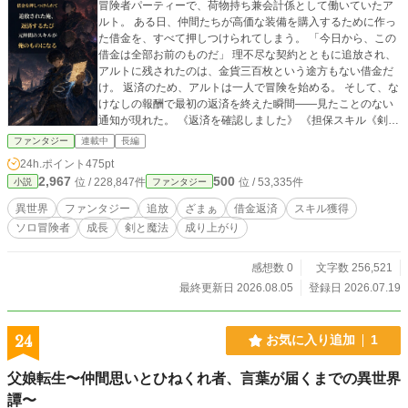
冒険者パーティーで、荷物持ち兼会計係として働いていたア
ルト。 ある日、仲間たちが高価な装備を購入するために作っ
た借金を、すべて押しつけられてしまう。 「今日から、この
借金は全部お前のものだ」 理不尽な契約とともに追放され、
アルトに残されたのは、金貨三百枚という途方もない借金だ
け。 返済のため、アルトは一人で冒険を始める。 そして、な
けなしの報酬で最初の返済を終えた瞬間――見たことのない
通知が現れた。 《返済を確認しました》 《担保スキル《剣術
Ⅰ》を回収します》 仲間たちが購入した装備には、彼ら自身
ファンタジー
連載中
長編
のスキルが担保として登録されていた。 アルトが借金を返す
24h.ポイント
475pt
たび、元仲間のスキルは失われ、レベル1の状態でアルトへ移
2,967
500
位 / 228,847件
位 / 53,335件
小説
ファンタジー
ってくる。 だが、手に入れただけでは強くなれない。 アルト
は受け取ったスキルを一から鍛え、たった一人で危険な依頼
異世界
ファンタジー
追放
ざまぁ
借金返済
スキル獲得
へ挑んでいく。 これは、借金しか残されなかった荷物持ち
ソロ冒険者
成長
剣と魔法
成り上がり
が、返済と努力を重ねて成り上がる物語。 一方、すべてを押
しつけて得をしたはずの元仲間たちは、少しずつ自分たちの
力を失っていた。
感想数 0
文字数 256,521
最終更新日 2026.08.05
登録日 2026.07.19
24
お気に入り追加
1
父娘転生〜仲間思いとひねくれ者、言葉が届くまでの異世界
譚〜