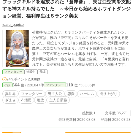
ブラックギルドを追放された『倉庫番』、実は亜空間を支配
テムで容赦なくボコボコにしていく！ お人好しが最後には笑
う！ 笑いあり、人情あり、異世界×現代日本の痛快・成り上
する神スキル持ちでした ～今日から始めるホワイトダンジ
がり商売ファンタジー、ここに堂々開店！
ョン経営、福利厚生はＳランク美女
toaru_papico
荷物持ちはクビだ」とＳランクパーティを追放されたレン。
だが実は、彼の『亜空間』スキルこそがパーティを支える要
だった。 独立してダンジョン経営を始めると、元剣聖や天才
魔導士の美女たちが集まり、ホワイト待遇で心身ともに陥
落！ 巨万の富とハーレムを築き上げる。 一方、彼を捨てた
元仲間は破滅の一途を辿り、最後は自滅。 「今更戻れと言わ
れても、美少女社員たちとの生活が忙しいのでお断りです」
ファンタジー
連載中
長編
24h.ポイント
2,038pt
664
110
位 / 228,847件
位 / 53,335件
小説
ファンタジー
異世界
ファンタジー
男主人公
恋愛
ハーレム
成り上がり
ざまぁ
AI活用
追放
主人公最強
感想数 1
文字数 35,271
最終更新日 2026.08.08
登録日 2026.07.28