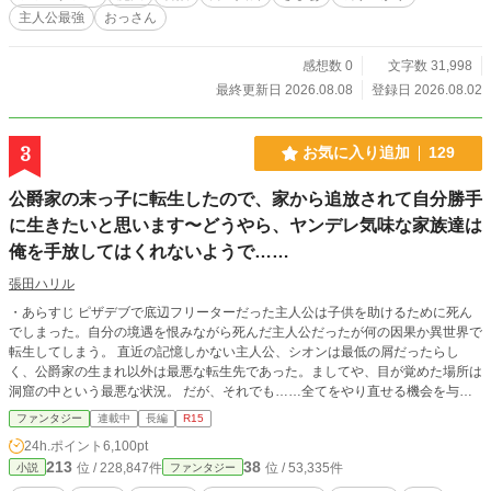
連れて行くしかあるまい。 資金もあるし、誰も居ない領地も貰えて好き勝手で
主人公最強
おっさん
きる。 これって最高なのでは？ ※マルチ投稿しています。
感想数 0
文字数 31,998
最終更新日 2026.08.08
登録日 2026.08.02
3
お気に入り追加
129
公爵家の末っ子に転生したので、家から追放されて自分勝手
に生きたいと思います〜どうやら、ヤンデレ気味な家族達は
俺を手放してはくれないようで……
張田ハリル
・あらすじ ピザデブで底辺フリーターだった主人公は子供を助けるために死ん
でしまった。自分の境遇を恨みながら死んだ主人公だったが何の因果か異世界で
転生してしまう。 直近の記憶しかない主人公、シオンは最低の屑だったらし
く、公爵家の生まれ以外は最悪な転生先であった。ましてや、目が覚めた場所は
洞窟の中という最悪な状況。 だが、それでも……全てをやり直せる機会を与え
られた事実だけが、シオンの生き残るための目的となった。性格の捻じ曲がった
ファンタジー
連載中
長編
R15
主人公が紆余曲折しながらも幸せに生きるための物語。
24h.ポイント
6,100pt
213
38
位 / 228,847件
位 / 53,335件
小説
ファンタジー