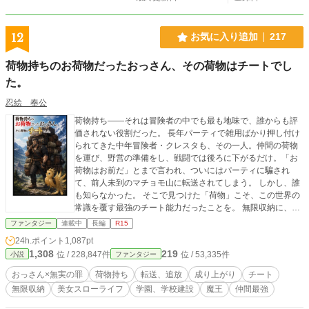
12
お気に入り追加
217
荷物持ちのお荷物だったおっさん、その荷物はチートでし
た。
忍絵 奉公
荷物持ち――それは冒険者の中でも最も地味で、誰からも評
価されない役割だった。 長年パーティで雑用ばかり押し付け
られてきた中年冒険者・クレスタも、その一人。仲間の荷物
を運び、野営の準備をし、戦闘では後ろに下がるだけ。「お
荷物はお前だ」とまで言われ、ついにはパーティに騙され
て、前人未到のマチョモ山に転送されてしまう。 しかし、誰
も知らなかった。 そこで見つけた「荷物」こそ、この世界の
常識を覆す最強のチート能力だったことを。 無限収納に、規
格外の怪力、異常な耐久力。さらに拾った伝説級の宝や虹色
ファンタジー
連載中
長編
R15
の魔石、神話級の秘宝までも次々と手に入れ、気づけば国宝
24h.ポイント
1,087pt
級の財産を持つ大富豪へ。 だが、クレスタ自身は金にも名誉
1,308
219
位 / 228,847件
位 / 53,335件
小説
ファンタジー
にも興味がない。 彼が望んだのは、腹を空かせた子供たちが
笑って暮らせる場所を作ること。 スラム街を丸ごと買い取
おっさん×無実の罪
荷物持ち
転送、追放
成り上がり
チート
り、巨大な宿舎を建設し、学校を作り、畑を耕し、子供たち
無限収納
美女スローライフ
学園、学校建設
魔王
仲間最強
に食事と仕事と学ぶ機会を与えていく。その優しさに惹か
れ、凄腕の弓使い、投石の達人、美しき大魔法使い、元魔王