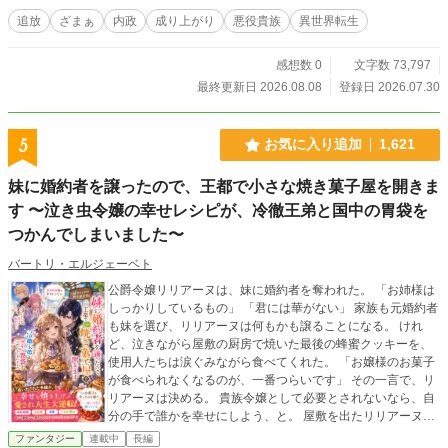
ても、決算はもう締まっている。 ※本作は『小説家になろう』『カクヨム』に
追放
ざまぁ
内政
成り上がり
悪役貴族
異世界転生
も掲載しています。
感想数 0
文字数 73,797
最終更新日 2026.08.08
登録日 2026.07.30
5
お気に入り追加
1,621
妹に婚約者を譲ったので、王都で小さな焼き菓子屋を開きま
す 〜泣き虫令嬢の幸せレシピが、冷徹王弟と国中の胃袋を
つかんでしまいました〜
バートリ・エルジェーベト
公爵令嬢リリアーヌは、妹に婚約者を奪われた。 「お姉様は
しっかりしているもの」 「君には華がない」 家族も元婚約者
も妹を選び、リリアーヌは何もかも譲ることになる。 けれ
ど、泣きながら屋敷の厨房で焼いた最後の蜂蜜クッキーを、
使用人たちは涙ぐみながら食べてくれた。 「お嬢様のお菓子
が食べられなくなるのが、一番つらいです」 その一言で、リ
リアーヌは決める。 貴族令嬢として必要とされないなら、自
分の手で誰かを幸せにしよう、と。 屋敷を出たリリアーヌ
は、王都の片隅で小さな焼き菓子屋「月うさぎの焼き菓子
ファンタジー
連載中
長編