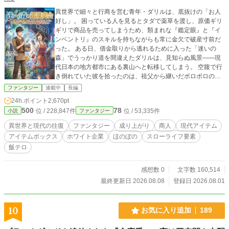
異世界で細々と行商を営む青年・ダリルは、底抜けの「お人
好し」。 困っている人を見るとタダで薬草を渡し、原価ギリ
ギリで商品を売ってしまうため、類まれな『鑑定眼』と『イ
ンベントリ』のスキルを持ちながらも常に金欠で破産寸前だ
った。 ある日、借金取りから逃れるために入った「迷いの
森」でうっかり道を間違えたダリルは、見知らぬ風景――現
代日本の地方都市にある裏山へと転移してしまう。 空腹で行
き倒れていた彼を拾ったのは、祖父から継いだボロボロの古
物店「水ノ江堂」を営む独身女性、水ノ江茜（28歳）だっ
ファンタジー
連載中
長編
た。 ダリルが恩返しにと渡した異世界の「低級ポーション」
24h.ポイント
2,670pt
は、茜の指の切り傷を一瞬で完治させ、日本では『奇跡の超
500
78
位 / 228,847件
位 / 53,335件
小説
ファンタジー
高級美容液』としてネットで即完売！ 逆に、茜から渡された
日本の「100均の工具」や「カップ麺」「胡椒」を異世界に
異世界と現代の往復
ファンタジー
成り上がり
商人
現代アイテム
持ち帰ると、金貨が飛び交う超絶お宝アイテムに大化けし
アイテムボックス
ホワイト企業
ほのぼの
スローライフ要素
て……！？ 「ア、アカネさん！ この『ひゃっきん』という神
飯テロ
殿の品、俺のインベントリに全部詰めてください！」 「ダリ
ル、次はホームセンターに行くわよ！ 異世界の金持ちからガ
ッツリ稼いできなさい！」 お人好しすぎて大成できなかった
感想数 0
文字数 160,514
青年は、現代日本のたくましい女店主とタッグを組み、二つ
最終更新日 2026.08.08
登録日 2026.08.01
の世界を行き来する最強の商会を設立する。 現代のアイテム
と知識で莫大な利益を生み出し、そのお金で奴隷市場から凄
腕のエルフや天才的な頭脳を持つ獣人の少女を「放っておけ
10
お気に入り追加
189
ないから」と救済。恩義を感じた亜人たちと共に、ダリルを
バカにしていた異世界の悪徳大商人たちを現代のチートアイ