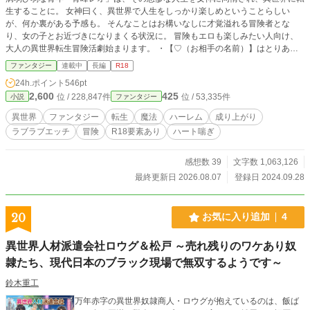
生することに。 女神曰く、異世界で人生をしっかり楽しめということらしい
が、何か裏がある予感も。 そんなことはお構いなしに才覚溢れる冒険者とな
り、女の子とお近づきになりまくる状況に。 冒険もエロも楽しみたい人向け、
大人の異世界転生冒険活劇始まります。 ・【♡（お相手の名前）】はとりあえ
ずエロイことしています。悪しからず。 ※この物語はフィクションです。実在
ファンタジー
連載中
長編
R18
の人物・団体・思想・名称などとは一切関係ありません。 ※この物語は、法
24h.ポイント
546pt
律・法令に反する行為を容認・推奨するものではありません ※この物語のえち
2,600
425
位 / 228,847件
位 / 53,335件
小説
ファンタジー
ちなシーンがある登場人物は全員18歳以上の設定です。
異世界
ファンタジー
転生
魔法
ハーレム
成り上がり
ラブラブエッチ
冒険
R18要素あり
ハート喘ぎ
感想数 39
文字数 1,063,126
最終更新日 2026.08.07
登録日 2024.09.28
20
お気に入り追加
4
異世界人材派遣会社ロウグ＆松戸 ～売れ残りのワケあり奴
隷たち、現代日本のブラック現場で無双するようです～
鈴木重工
万年赤字の異世界奴隷商人・ロウグが抱えているのは、飯ば