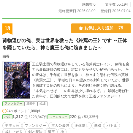
軍の悪魔、そして伝説のフェニックスまでもが仲間となる。
感想数 0
文字数 55,194
一方その頃、魔界では四天王が復活し、ついには序列一位の
最終更新日 2026.08.09
登録日 2026.07.04
魔王バアルが復活。世界中へ人類滅亡を宣言し、王国は勇者
召喚という最後の切り札を切る。 世界が戦争へ向かう中で
も、クレスタは今日も巨大な荷物を軽々と背負い、「子供た
13
お気に入り追加
75
ちの学校は順調かな？」と気にするだけ。 その何気ない一歩
が、やがて魔王も勇者も王国も巻き込み、世界の運命を大き
荷物運びの俺、実は世界を救った《終焉の王》です ～正体
く変えていく――。 これは、「お荷物」と呼ばれた中年荷物
を隠していたら、神も魔王も俺に跪きました～
持ちが、最強の力と底抜けの人柄で仲間を増やし、人も魔族
も常識もひっくり返していく、痛快成り上がりファンタジー
由香
である。
王立騎士団で荷物運びをしている落第兵士レイン。 剣術も魔
力も最低評価の彼には、誰にも明かせない秘密があった。 そ
の正体は、千年前に世界を救い、神々すら恐れた伝説の英雄
《終焉の王》。 平穏な日々を望み力を封印していたが、世界
を滅ぼす災厄の復活により、その封印を解く時が訪れる。
「本気を出せば、この世界は少し壊れるぞ。」 最弱と呼ばれ
た青年が、圧倒的な力で世界を救う王道ファンタジー！
ファンタジー
連載中
短編
24h.ポイント
1,080pt
1,317
220
位 / 228,847件
位 / 53,335件
小説
ファンタジー
男主人公
ファンタジー
主人公最強
正体隠し
無双
バトル
成り上がり
剣と魔法
魔王
神