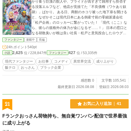
かり食う巨漢の獣人や、プライドが高すぎて雑用すら拒否す
る没落エルフなど、他店が見捨てた「不良債権（ワケあり奴
隷）」ばかり。 ある日、商館のホコリ被った地下扉を開ける
と、なぜかそこは現代日本にある倒産寸前の零細派遣会社
「松戸企画」のロッカーに繋がっていた！ 「現代（ここ）な
ら、彼らの規格外の体力が金になるぞ……！」 日本の窓口と
なる胡散臭いが根は良い社長・松戸と意気投合したロウグ
は、異世界から現代日本へ労働力を貸し出す『異世界人材派
ファンタジー
連載中
長編
遣ビジネス』をスタートさせる。 プライド激高のエルフは
24h.ポイント
540pt
「ドSキャバ嬢」として中年サラリーマンの心を鷲掴みにして
2,625
427
位 / 228,847件
位 / 53,335件
小説
ファンタジー
売上ナンバーワンに！ 怪力無双の獣人は重機も入れない現場
で大岩を素手で砕き「伝説の土方」として親方に惚れ込まれ
現代ファンタジー
お仕事
コメディ
異世界交流
成り上がり
る！ さらに、ポンコツサキュバスは「大食い地下アイドル」
飯テロ
おっさん
ブラック企業
としてバズり、元宮廷魔術師の傲慢ジジイは「最強ITエンジ
ニア」として炎上プロジェクトをワンオペで鎮火していく！
日本で稼いだ円で『100均の爪切り』や『ワークマンの防寒
感想数 0
文字数 105,541
着』を大量に買い付け、異世界に持ち込みボロ儲け。 彼らの
最終更新日 2026.08.08
登録日 2026.08.03
邪魔をする現代の悪徳派遣会社やヤクザ、異世界の強欲領主
には、ロウグの『奴隷商人の容赦ない交渉術』と異世界メン
バーの圧倒的スペックで完膚なきまでに鉄槌を下す！ 「あい
21
お気に入り追加
41
つらは奴隷じゃない。ウチの大事な『正社員』だ」 これは、
ふたつの世界を股にかける不器用で情に厚い男たちと、現代
Fランクおっさん荷物持ち、無自覚ワンパン配信で世界最強
日本で本当の「働く喜び」と「居場所」を見つけたワケあり
に成り上がる
異世界人たちの、笑って泣ける痛快お仕事ファンタジー！