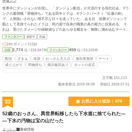
伊達ジン
世界中にダンジョンが出現し、「ダンジョン配信」が大流行する現代社会。 Fラ
ンクの最弱職『荷物持ち』である田中ドクは、Aランクパーティ『紅蓮の剣』
で、人間扱いされない理不尽な日々を送っていた。 ある日、深層ダンジョンで
囮として見捨てられたドクは、死の淵で自身の職業の真の能力に目覚める。 そ
れは、受けたダメージや経験値などのあらゆる概念を、無限に溜め込むチート能
力『万物収納』だった！ 無意識にストックを解放したドクのパンチは、Sランク
ファンタジー
連載中
長編
相当の深層ボスを一撃で粉砕。 さらに、元パーティが切り忘れていた配信ドロ
24h.ポイント
512pt
ーンを通じ、「謎のおっさんによる深層ボス・ワンパン映像」が全世界へ大拡散
2,774
459
位 / 228,847件
位 / 53,335件
小説
ファンタジー
されてしまう。 本人は「運が良かっただけ」と呑気にハローワーク通いをする
中、その規格外の力に惹かれた各国のSランク美少女探索者たちが次々と日本へ
配信
ざまぁ
追放
おっさん主人公
無自覚無双
チート
集結し、ドクを巡る熾烈な争奪戦が勃発！ やがて開催された大規模イベント
成り上がり
荷物持ち
掲示板回あり
ネットの反応
で、ドクの圧倒的な実力と、元パーティの悪行が全世界に露見することになり―
―。 本人の預かり知らぬところで世界最強へと成り上がり、理不尽な元パーテ
ィを社会的に抹殺する、痛快・勘違い系無自覚無双ファンタジー！
文字数 151,123
最終更新日 2026.08.08
登録日 2026.07.01
22
お気に入り追加
676
52歳のおっさん、異世界転移したら下水道に捨てられた―
―下水の汚物は宝の山だった
よっしぃ
書籍情報