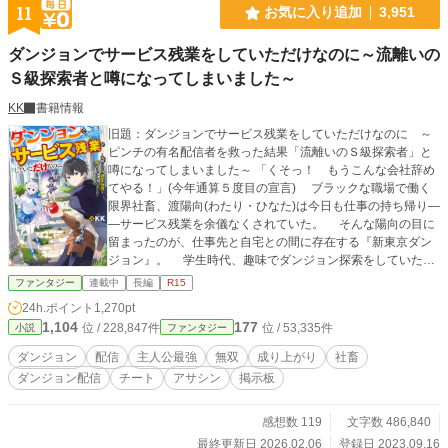
11
お気に入り追加
3,951
ダンジョンでサービス残業をしていただけなのに～流離いの
Ｓ級探索者と噂になってしまいました～
KK
書籍情報
旧題：ダンジョンでサービス残業をしていただけなのに ～
ピンチの有名配信者を救った結果「流離いのＳ級探索者」と
噂になってしまいました～ 「くそっ！ もうこんな会社辞め
てやる！」(今年通算５度目の宣言) ブラックな職場で働く
限界社畜、渡陽向(わたり・ひなた)は今日も仕事の持ち帰り―
―サービス残業を余儀なくされていた。 そんな陽向の目に
留まったのが、仕事先と自宅との間に存在する『新東京ダン
ジョン』。 学生時代、趣味でダンジョン探索をしていた記
憶を思い出し、陽向はサービス残業のアイデア出しも兼ねて
ファンタジー
連載中
長編
R15
気晴らしに潜る事にした。 昔の感覚を取り戻しながら、軽
24h.ポイント
1,270pt
快にダンジョンを突き進んでいく陽向。 そこで偶然、陽向
1,104
177
位 / 228,847件
位 / 53,335件
小説
ファンタジー
は探索系配信者の女の子が凶悪なモンスターに襲われている
現場に遭遇。 モンスターを瞬殺し、彼女を危機から救っ
ダンジョン
配信
主人公最強
無双
成り上がり
社畜
た。 ……――翌日、とあるネット記事が世間を騒がせる事
ダンジョン配信
チート
アサシン
掲示板
となった。 〈登録者数100万人超え人気探索系配信者シュガ
ァ 生配信中にピンチを救われる 「何も言わず去って行っ
て…」「是非、お礼したい」 ネット騒然〉
感想数 119
文字数 486,840
最終更新日 2026.02.06
登録日 2023.09.16