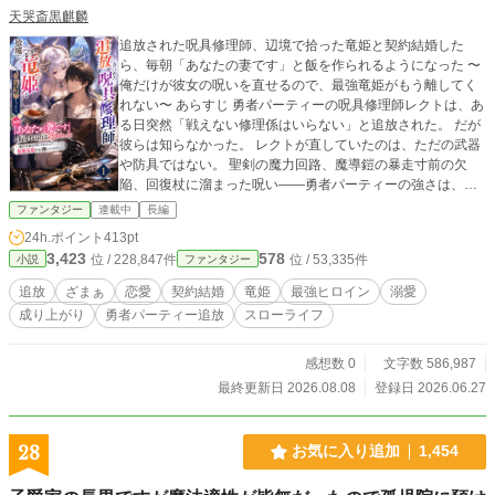
天哭斎黒麒麟
追放された呪具修理師、辺境で拾った竜姫と契約結婚した
ら、毎朝「あなたの妻です」と飯を作られるようになった 〜
俺だけが彼女の呪いを直せるので、最強竜姫がもう離してく
れない〜 あらすじ 勇者パーティーの呪具修理師レクトは、あ
る日突然「戦えない修理係はいらない」と追放された。 だが
彼らは知らなかった。 レクトが直していたのは、ただの武器
や防具ではない。 聖剣の魔力回路、魔導鎧の暴走寸前の欠
陥、回復杖に溜まった呪い――勇者パーティーの強さは、彼
の地味すぎる修理によって支えられていたのだ。 王都を去っ
ファンタジー
連載中
長編
たレクトは、辺境の古い祠で鎖に繋がれた銀髪の少女を見つ
24h.ポイント
413pt
ける。 彼女の名はリュシア。 かつて世界を焼いた災厄として
3,423
578
位 / 228,847件
位 / 53,335件
小説
ファンタジー
封印された、最後の竜姫だった。 レクトは彼女を縛る呪具を
修復し、封印を解いてしまう。 そして追手から彼女を守るた
追放
ざまぁ
恋愛
契約結婚
竜姫
最強ヒロイン
溺愛
め、やむなく古代契約を結ぶことに。 しかしそれは、なぜか
成り上がり
勇者パーティー追放
スローライフ
婚姻契約だった。 「私はあなたの妻です。今日から、ずっ
と」 契約の意味を真面目に受け取った竜姫は、毎朝ご飯を作
り、隣に座り、他の女が近づくと静かに威圧してくる。 最強
感想数 0
文字数 586,987
なのに恋愛初心者。 無表情なのに、レクトにだけ重い。 しか
最終更新日 2026.08.08
登録日 2026.06.27
も彼女の呪いを直せるのは、世界でただ一人、レクトだけ。
一方その頃、レクトを追放した勇者パーティーでは、聖剣が
欠け、鎧が壊れ、討伐失敗が続いていた。 追放された地味な
28
お気に入り追加
1,454
修理師と、彼にだけ懐いた最強竜姫。 辺境で始まった契約結
婚生活は、やがて王国の運命まで直していく。 不遇職人の成