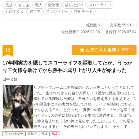
本当に国を支えていたのは、戦うための武器だけではなかっ
追放
ざまぁ
職人
鍛冶屋
成り上がり
スローライフ
たのだと。 これは、追放された鍛冶師と、その意志を受け継
ものずくり
異世界
ファンタジー
技術チート
いだ弟子が、 忘れられた職人の力で世界を変えていく物語。
感想数 6
文字数 55,913
最終更新日 2026.08.08
登録日 2026.07.04
15
お気に入り追加
977
17年間実力を隠してスローライフを謳歌してたが、うっか
り王女様を助けてから勝手に成り上がり人生が始まった
田中又雄
リグゼ＝ブルームは男爵家のハズレ三男…ということにして
いた。 生まれながらに自分が周りより遥かに魔法使いとして
優れている理解した俺は、自分の力を抑える力を覚えると、1
7年間見事にその実力を隠してスローライフを謳歌していた。
そんなある日のことだった。 真夜中の森で、フードを深く被
った子が5人の男に襲われている場面に遭遇する。 面倒ごと
に巻き込まれたくない俺は見なかったことにして、その場を
去ろうとするが、その男たちにバレてしまう。 そうして、戦
闘になるとそいつらは中々に強かったが、傷一つつけられる
ファンタジー
連載中
長編
R15
ことなく勝利を収める。 そのまま、奴らを縛ってその場を攫