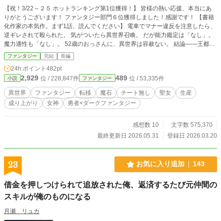
【祝！3/22～２５ ホットランキング第1位獲得！】 皆様の熱い応援、本当にあ
りがとうございます！ ファンタジー部門６位獲得しました！感謝です！ 【書籍
化作家の本気作。まず1話、読んでください】 電車でマナー違反を注意したら、
逆ギレされて殴られた。 気がついたら異世界召喚。 だが能力鑑定は「なし」。
魔力適性も「なし」。 52歳のおっさんに、異世界は容赦ない。 結論――王都の
地下下水道に「廃棄」。 玄湊康太郎。職業、設備管理。趣味、健康管理。 血管
ファンタジー
完結
長編
年齢は実年齢マイナス20歳。 そんな自慢も、汚物まみれの下水道じゃ何の役に
24h.ポイント
482pt
も立たない。 だが、転んだ拍子に起きた「偶然の浄化」が、すべてを変えた。
2,929
489
位 / 228,847件
位 / 53,335件
小説
ファンタジー
下水には、地上の連中が気づかない「資源」が眠っている。 捨てられた魔道
具。 長年魔素を吸い続けた高純度魔石。 そして、同じく捨てられた元聖女、セ
異世界
ファンタジー
転移
魔石
チート無し
聖女
生産
シリア。 チート能力なし。異能なし。魔法も使えない。 あるのは、52年分の知
成り上がり
女神
勇者×ダークファンタジー
識と経験、そして設備屋としてのプロ意識だけ。 汚物を「資源」に変え、捨て
られた者たちと共に成り上がる。 スラムから始まる、おっさんの本気の逆転
劇。 この作品には、現代の「病気」と「健康」に対する、作者の本気のメッセ
感想数 10
文字数 575,370
ージが込められています。 魔力は毒である。代謝こそが命である。 軽い気持ち
最終更新日 2026.05.31
登録日 2026.03.20
で読み飛ばせる作品ではありません。 でも、だからこそ――まず1話、読んでく
ださい。 【最新情報＆著者プロフィール】 代表作『45歳のおっさん、異世界召
喚に巻き込まれる』（オリコンライトノベル部門18位記録）の著者が贈る最新
23
お気に入り追加
143
作！ ◆ 2月に待望の【第2巻】刊行！ ◆ 現在、怒涛の展開となる【第3巻】を鋭
意執筆中！ ◆ 【コミカライズ企画進行中】！ すでにキャラデザが完成し、3巻
借金を押しつけられて追放された俺、返済するたび元仲間の
発売と同時に連載スタート予定です。絶対的な勢いで駆け上がる本作に、ぜひご
期待ください！
スキルが俺のものになる
月瀬 リュカ