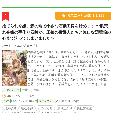
1
お気に入り追加
1,263
捨てられ令嬢、森の端で小さな石鹸工房を始めます 〜肌荒
れ令嬢の手作り石鹸が、王都の貴婦人たちと無口な辺境伯の
心まで洗ってしまいました〜
バートリ・エルジェーベト
婚約者を義妹に奪われ、実家からも追い出された元伯爵令嬢
リリアーナ。 「地味で、香水もまともにつけられない令嬢な
ど恥だ」 そう笑われた彼女には、誰にも認められなかった得
意なことがあった。 それは、薬草と油と花の香りを使った、
肌に優しい石鹸作り。 肌が弱かったリリアーナは、幼い頃か
ら自分のために石鹸や香り袋を作っていた。 けれど貴族社会
では、高価な香水をまとえない彼女は「みすぼらしい令嬢」
と見下されるばかり。 居場所を失ったリリアーナは、亡き母
が残した森の端の小屋で、小さな石鹸工房を始める。 最初の
ファンタジー
連載中
長編
お客様は、手荒れに悩む村の洗濯女。 次に訪れたのは、戦傷
24h.ポイント
8,714pt
と肌荒れに苦しむ無口な辺境伯。 やがてリリアーナの石鹸
145
21
位 / 228,847件
位 / 53,335件
小説
ファンタジー
は、肌荒れに悩む貴婦人たち、香水が苦手な令嬢、汗の匂い
を気にする騎士たちの間で評判になっていく。 一方、リリア
婚約破棄
追放令嬢
ものづくり
成り上がり
異世界恋愛
ーナを捨てた元婚約者と義妹は、彼女の商品が王都で流行し