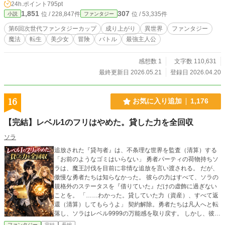
24h.ポイント
795pt
うとすると少女が俺の手を掴む。 「助けてくれて…ありがと
1,851
307
位 / 228,847件
位 / 53,335件
小説
ファンタジー
うございます」と、フードを取るとその子は大国の第一王女
ラルフ＝クラムであった。 そして、倒したのが近年話題にな
第6回次世代ファンタジーカップ
成り上がり
異世界
ファンタジー
っていた最強の盗賊団の幹部たちであると知る。 こうして、
魔法
転生
美少女
冒険
バトル
最強主人公
王女に目をつけられたことで、勝手に成り上がり人生が始め
られるのであった。
感想数 1
文字数 110,631
最終更新日 2026.05.21
登録日 2026.04.20
16
お気に入り追加
1,176
【完結】レベル1のフリはやめた。貸した力を全回収
ソラ
追放された『貸与者』は、不条理な世界を監査（清算）する
「お前のようなゴミはいらない」 勇者パーティの荷物持ちソ
ラは、魔王討伐を目前に非情な追放を言い渡される。 だが、
傲慢な勇者たちは知らなかった。 彼らの力はすべて、ソラの
規格外のステータスを『借りていた』だけの虚飾に過ぎない
ことを。 「……わかった。貸していた力（資産）、すべて返
還（清算）してもらうよ」 契約解除。勇者たちは凡人へと転
落し、ソラはレベル9999の万能感を取り戻す。 しかし、彼が
選んだのは復讐ではない。 世界に蔓延る「不条理な負債」を
ファンタジー
完結
長編