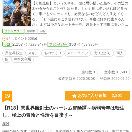
【万能造船】というスキル。 頭に思い描いた船を、その辺の
木や石から丸ごと作り出せる。しかも船は使い込むほど育っ
て、網でもクレーンでも、必要なものがどんどん生えてく
る。 「もう誰にもこき使われない。今度は好きに生きるん
だ」 まずは小さなボートを一艘。川を下って港町に着いた俺
は、前世の知識で燻製や魚の調味料を作って売ってみた。す
ファンタジー
連載中
長編
ると、これが飛ぶように売れる。大食いの用心棒に、川で助
24h.ポイント
668pt
けた女の子。気づけば船には、賑やかな仲間が増えていた。
2,157
353
位 / 228,847件
位 / 53,335件
小説
ファンタジー
売れたお金で船を大きくして、次の町へ。行く先々でうまい
ものを作っては商売を広げるうち――俺の財布は、いつの間
異世界転生
スキル
ものづくり
スローライフ
成り上がり
商人
にか町ひとつ買えるほどに膨らんでいた。 会社に潰された俺
船
AI本文利用
が、水の世界で船を育てて成り上がる。のんびり、痛快、成
り上がりの物語。 ※本作は、既存作品を全面的に改稿（リラ
イト）した作品です。
感想数 0
文字数 81,693
最終更新日 2026.08.08
登録日 2026.07.20
19
お気に入り追加
2,201
【R18】異世界魔剣士のハーレム冒険譚～病弱青年は転生
し、極上の冒険と性活を目指す～
泰雅
病弱ひ弱な青年「青峰レオ」は、その悲惨な人生を女神に同情され、異世界に転