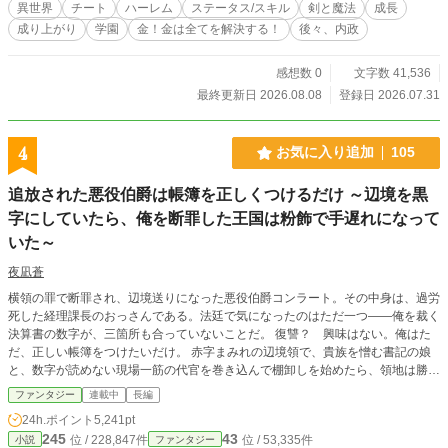
異世界
チート
ハーレム
ステータス/スキル
剣と魔法
成長
成り上がり
学園
金！金は全てを解決する！
後々、内政
感想数 0
文字数 41,536
最終更新日 2026.08.08
登録日 2026.07.31
4
お気に入り追加
105
追放された悪役伯爵は帳簿を正しくつけるだけ ～辺境を黒
字にしていたら、俺を断罪した王国は粉飾で手遅れになって
いた～
夜凪蒼
横領の罪で断罪され、辺境送りになった悪役伯爵コンラート。その中身は、過労
死した経理課長のおっさんである。法廷で気になったのはただ一つ——俺を裁く
決算書の数字が、三箇所も合っていないことだ。 復讐？ 興味はない。俺はた
だ、正しい帳簿をつけたいだけ。 赤字まみれの辺境領で、貴族を憎む書記の娘
と、数字が読めない現場一筋の代官を巻き込んで棚卸しを始めたら、領地は勝手
に黒字になっていく。一方で、正確な数字が出ると困る連中がいるらしい。増
ファンタジー
連載中
長編
税、監査、禁輸——潰しに来る中央のやり口を、俺は全部「記録」で受け止め
24h.ポイント
5,241pt
る。 やがて帳簿が照らし出すのは、王国そのものの粉飾と、俺の前に断罪され
245
43
位 / 228,847件
位 / 53,335件
小説
ファンタジー
た六人の貴族の存在で——。 数字は嘘をつかない。追放した側が今さら後悔し