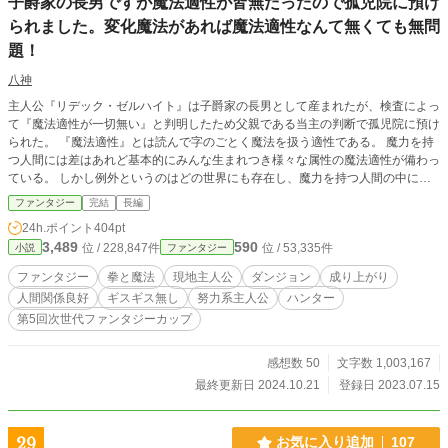
子爵家の長男ですが魔法適性が皆無だったので孤児院に預け
り上がり、最強竜姫の一途すぎる溺愛、そして追放した者た
られました。変化魔法があれば魔法適性なんて無くても無問
ちへの静かなざまぁ。 これは、壊れたものを直し続けた青年
が、初めて自分の居場所と本当の妻を手に入れる物語。
題！
八神
主人公『リデック・ゼルハイト』は子爵家の長男として産まれたが、検査によっ
て『魔法適性が一切無い』と判明したため父親である当主の判断で孤児院に預け
られた。 『魔法適性』とは読んで字のごとく魔法を扱う適性である。 魔力を持
つ人間には差はあれど基本的にみんな生まれつき様々な属性の魔法適性が備わっ
ている。 しかし例外というのはどの世界にも存在し、魔力を持つ人間の中にも
ごく稀に魔法適性が全くない状態で産まれてくる人も… そんな主人公、リデッ
ファンタジー
完結
長編
クが5歳になったある日…ふと前世の記憶を思い出し、魔法適性に関係の無い変
24h.ポイント
404pt
化魔法に目をつける。 しかしその魔法は『魔物に変身する』というもので人々
3,489
590
位 / 228,847件
位 / 53,335件
小説
ファンタジー
からはあまり好意的に思われていない魔法だった。 …はたして主人公の運命や
いかに…
ファンタジー
拳と魔法
現地主人公
ダンジョン
成り上がり
人間関係良好
ギスギス無し
努力系主人公
ハンター
第5回次世代ファンタジーカップ
感想数 50
文字数 1,003,167
最終更新日 2024.10.21
登録日 2023.07.15
29
お気に入り追加
107