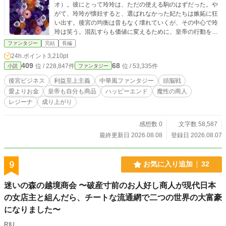
オ）。彼にとって玲玲は、ただの使える駒のはずだった。や
がて、玲玲が懐妊すると、選ばれなかった妃たちは嫉妬に狂
い出す。後宮の均衡は音もなく壊れていくが、その中心で玲
玲は笑う。混乱すらも価値に変えるために、皇帝の行動を分
析し商品化。それを宮中から外へと流通させ莫大な利益を生
ファンタジー
完結
長編
み出し、宮廷へ還元する前代未聞のビジネスを始める。自分
24h.ポイント
3,210pt
の身体も、立場も、愛さえもすべて市場に組み込むその異常
409
68
位 / 228,847件
位 / 53,335件
小説
ファンタジー
な合理性に、皇帝は呆れるも、抗えず彼女に惹かれていく。
これは愛を信じなかった二人が、愛すら価値に変えてしまう
後宮ビジネス
利益至上主義
中華風ファンタジー
頭脳戦
物語。
愛よりお金
皇帝も自分も商品
ハッピーエンド
魔性の商人
レジーナ
成り上がり
感想数 0
文字数 58,587
最終更新日 2026.08.08
登録日 2026.08.07
9
お気に入り追加
32
迷いの森の越境商会 〜破産寸前のお人好し商人が現代日本
の女店主と組んだら、チートな流通網で二つの世界の大富豪
になりました〜
RIU