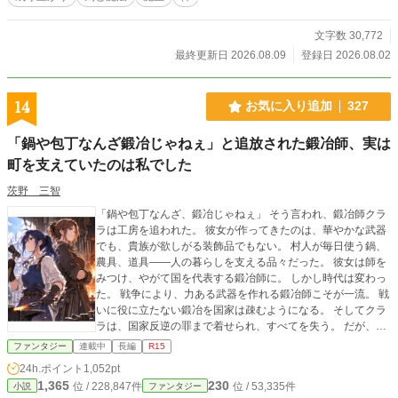
文字数 30,772
最終更新日 2026.08.09
登録日 2026.08.02
14
お気に入り追加
327
「鍋や包丁なんざ鍛冶じゃねぇ」と追放された鍛冶師、実は
町を支えていたのは私でした
茨野 三智
「鍋や包丁なんざ、鍛冶じゃねぇ」 そう言われ、鍛冶師クラ
ラは工房を追われた。 彼女が作ってきたのは、華やかな武器
でも、貴族が欲しがる装飾品でもない。 村人が毎日使う鍋、
農具、道具――人の暮らしを支える品々だった。 彼女は師を
みつけ、やがて国を代表する鍛冶師に。 しかし時代は変わっ
た。 戦争により、力ある武器を作れる鍛冶師こそが一流。 戦
いに役に立たない鍛冶を国家は疎むようになる。 そしてクラ
ラは、国家反逆の罪まで着せられ、すべてを失う。 だが、彼
女の技術を本当に知る者たちはいた。 最後の弟子リュート
ファンタジー
連載中
長編
R15
は、師匠が残した「ものづくりの心」を胸に、新たな道を歩
24h.ポイント
1,052pt
み始める。 壊れた道具を直し、 村の不便を解決し、 誰も気
1,365
230
位 / 228,847件
位 / 53,335件
小説
ファンタジー
づかなかった価値を形に変えていく。 やがて人々は気づく。