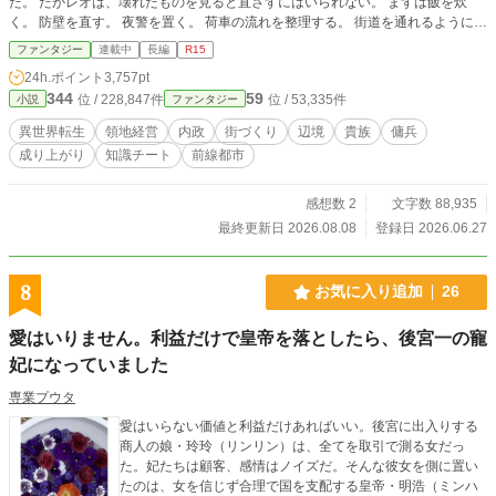
た。 だがレオは、壊れたものを見ると直さずにはいられない。 まずは飯を炊
く。 防壁を直す。 夜警を置く。 荷車の流れを整理する。 街道を通れるようにす
る。 そんな地味な改善を積み重ねているうちに、監視所には少しずつ人が集ま
ファンタジー
連載中
長編
R15
り始める。 北方から逃れてきた敗残兵。 雇われていたはずの傭兵団。 荷を運ぶ
24h.ポイント
3,757pt
商人。 行き場を失った避難民。 魔術院の事情を抱えた魔術師。 彼らに飯を出
344
59
位 / 228,847件
位 / 53,335件
小説
ファンタジー
し、寝床を用意し、役割を与え、名前を与えていくうちに、半壊した監視所はた
だの拠点ではなくなっていく。 灰狼団、黒犬団、北壁兵団、赤角団、雪鴉。 荒
異世界転生
領地経営
内政
街づくり
辺境
貴族
傭兵
くれたちを束ね、魔狼の脅威に立ち向かい、冬を越えるための仕組みを作りなが
成り上がり
知識チート
前線都市
ら、レオは北方の物流と人の流れを少しずつ取り戻していく。 やがて監視所
は、人が集まり、商いが生まれ、兵が守る前線都市「北部市」へと姿を変える。
これは、三男坊のレオが、飯と防壁と現場改善で見捨てられた北方を再建してい
感想数 2
文字数 88,935
く物語。 そして、冬を越えた街で自分の生きる場所を見つけるまでの物語であ
最終更新日 2026.08.08
登録日 2026.06.27
る。
8
お気に入り追加
26
愛はいりません。利益だけで皇帝を落としたら、後宮一の寵
妃になっていました
専業プウタ
愛はいらない価値と利益だけあればいい。後宮に出入りする
商人の娘・玲玲（リンリン）は、全てを取引で測る女だっ
た。妃たちは顧客、感情はノイズだ。そんな彼女を側に置い
たのは、女を信じず合理で国を支配する皇帝・明浩（ミンハ