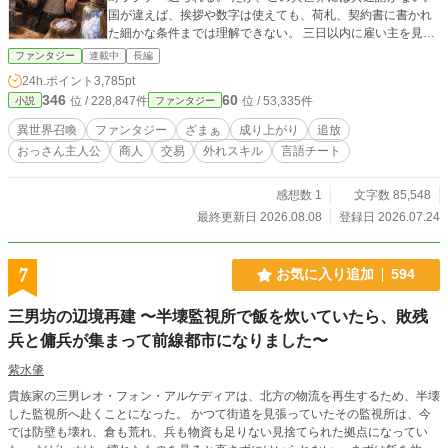
国が違えば、挨拶や数字は使えても、荷札、契約書に書かれ
た細かな条件までは理解できない。 三日以内に雇い主を見つ
けなければ町を追い出される浩司――コウは、潰れかけのカ
ファンタジー
連載中
長編
ルヴァン商会で、誰にも読めなかった異国の荷札を読み解
24h.ポイント
3,785pt
く。 危険な種麦の保管条件を見抜き、押しつけられた粗塩に
346
60
位 / 228,847件
位 / 53,335件
小説
ファンタジー
希少な白晶塩が含まれていることを突き止め、相手が用意し
た契約書で商会の権利を守る。 剣も魔法も使えない。戦えば
異世界召喚
ファンタジー
ざまぁ
成り上がり
追放
弱い。 それでも、元専門商社の海外営業として培った契約、
おっさん主人公
商人
交易
外れスキル
言語チート
物流、価格交渉、信用をつなぐ力ならある。 若き商会主エレ
ナ、獣人の護衛シア、御者のマルクと共に、止められた荷車
を国境の外へ向け、共通語のない国々を結ぶ交易商会を築い
感想数 1
文字数 85,548
ていく。 これは、外れ扱いされたおっさんが、言葉と商売で
最終更新日 2026.08.08
登録日 2026.07.24
国境を越え、どの国にも属さず、どの国にも必要とされる交
易商人へ成り上がる物語。
7
お気に入り追加
594
三男坊の辺境再建 〜半壊監視所で飯を炊いていたら、敗残
兵と傭兵が集まって前線都市になりました〜
紫水肇
貴族家の三男レオ・フォン・アルケディアは、北方の物流を再生するため、半壊
した監視所へ赴くことになった。 かつて街道を見張っていたその監視所は、今
では防壁も壊れ、倉も荒れ、兵も物資も足りない見捨てられた拠点になってい