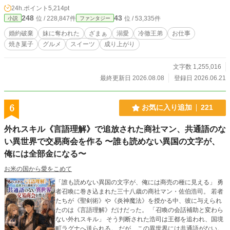
店」を開く。 最初は誰も来ない小さな店だったが、泣き虫令
24h.ポイント
5,214pt
嬢の焼く素朴なお菓子は、疲れた騎士、悩める侍女、恋に傷
248
43
位 / 228,847件
位 / 53,335件
小説
ファンタジー
ついた令嬢たちの心を少しずつ癒やしていく。 やがて店を訪
れたのは、冷徹王弟と恐れられるレオンハルト殿下。 「この
婚約破棄
妹に奪われた
ざまぁ
溺愛
冷徹王弟
お仕事
菓子を作ったのは誰だ」 「わ、私です。お口に合いませんで
焼き菓子
グルメ
スイーツ
成り上がり
したか？」 「……合いすぎて困っている」 リリアーヌの焼き
菓子は、王弟の孤独まで溶かしてしまう。 一方、リリアーヌ
を追い出した実家と元婚約者は、彼女が陰で支えていた社
文字数 1,255,016
交、贈答、屋敷運営を失い、少しずつ崩れていく。 でも、も
最終更新日 2026.08.08
登録日 2026.06.21
うリリアーヌは戻らない。 彼女には、甘い香りのする新しい
居場所がある。 これは、婚約者も家も妹に譲った泣き虫令嬢
が、王都の小さな焼き菓子屋から幸せを焼き上げ、冷徹王弟
6
お気に入り追加
221
と国中の胃袋をつかんでしまう、明るい再出発の物語。
外れスキル《言語理解》で追放された商社マン、共通語のな
い異世界で交易商会を作る 〜誰も読めない異国の文字が、
俺には全部金になる〜
お米の国から愛をこめて
「誰も読めない異国の文字が、俺には商売の種に見える」 勇
者召喚に巻き込まれた三十八歳の商社マン・佐伯浩司。 若者
たちが《聖剣術》や《炎神魔法》を授かる中、彼に与えられ
たのは《言語理解》だけだった。 「召喚の会話補助と変わら
ない外れスキル」 そう判断された浩司は王都を追われ、国境
町ラグナへ送られる。 だが、この異世界には共通語がない。