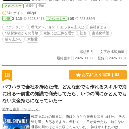
配をかけないように弁当を食べ、眠い目をこすりながら深夜
ファンタジー
連載中
長編
バイトへ向かう。 これは、会社では評価されなかった平凡な
24h.ポイント
682pt
おっさんが、誰にも知られず世界の裏側を支え、やがて家族
2,118
350
位 / 228,847件
位 / 53,335件
小説
ファンタジー
と世界を救う物語。
ファンタジー
現代ダンジョン
おっさん主人公
会社ざまぁ
S級探索者からの尊敬
家族には正体を隠す
社畜
書籍化希望
成り上がり
家族愛
感想数 5
文字数 430,968
最終更新日 2026.08.08
登録日 2026.05.01
18
お気に入り追加
83
パワハラで会社を辞めた俺、どんな船でも作れるスキルで海
に出る〜前世の知識で商売してたら、いつの間にかとんでも
ない大金持ちになっていた〜
旅する書斎（☆ほしい）
残業まみれの毎日に、俺はとうとう辞表を叩きつけた。 その
帰り道、力尽きるように倒れて――目が覚めたら、知らない
世界の川のほとりに寝ころんでいた。 神様がくれたのは、