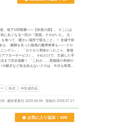
に丸くなる一匹の『黒猫』クロがいた。 元・
べて、暖かい場所で寝ること」！ 全滅寸前
女も、 腕脚を失った敗残の魔導将軍も—— クロ
美味かったニャ。食後
これが……黒猫様の奇跡の
ジー
転生
AI生成作品
339
最終更新日 2026.08.06
登録日 2026.07.27
お気に入り追加
699