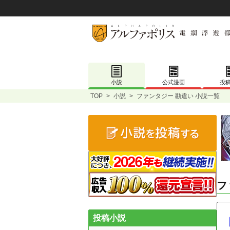
小説
公式漫画
投
TOP
>
小説
>
ファンタジー 勘違い 小説一覧
フ
投稿小説