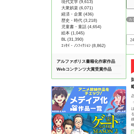
現代文学 (9,613)
大衆娯楽 (6,071)
経済・企業 (436)
カ
歴史・時代 (3,218)
児童書・童話 (4,654)
絵本 (1,045)
BL (31,390)
ｴｯｾｲ・ﾉﾝﾌｨｸｼｮﾝ (8,862)
アルファポリス書籍化作家作品
Webコンテンツ大賞受賞作品
「悪
る。 ——だがその夜、湊が「散らかってるなあ
残留
略
買ってや