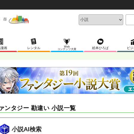
Web
稿漫画
レンタル
絵本ひろば
ビジ
コンテンツ大賞
ァンタジー 勘違い 小説一覧
小説AI検索