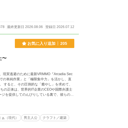
878
最終更新日 2026.08.06
登録日 2026.07.12
お気に入り追加
205
た〜
逃避のために最新VRMMO『Arcadia Sec
心での単純作業」と「極限集中力」を活かし、直
て、
ちの正体は、世界的IT企業のCEOや国際弁護士
ク企業・完全粉砕包囲網】が発動する――！ 無
、痛快＆癒やしスローライフ、開幕！
まぁ（現代）
男主人公
クラフト／建築