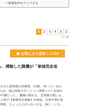
× 検索条件をクリアする
1
2
3
4
5
307
件
お気に入り追加
1,224
ら、掃除した階層が「単独完全攻
ため、湊は深夜のダンジョン清掃バイトを始め