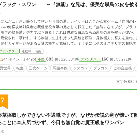
ブラック・スワン ～『無能』な兄は、優美な黒鳥の皮を
碧
「詰んだ…」遠い眼をして呟いた４歳の夏、カイザーはここが乙女ゲーム『亡国のレ
ームの俺様攻略対象者と我儘悪役令嬢の兄として転生した『無能』なモブが、ブラコ
げモブの壁を愛と努力でぶち破る！これは優雅な白鳥ならぬ黒鳥の皮を被った彼が、
つ総愛され（慕われ）する物語。生まれ持った美貌と頭脳・身体能力に努力を重ね、
に励むカイザーだがある日謎の能力が覚醒して…？！更にはそのミステリアス超絶美
勘違いにも拍車がかかり…。鉄壁の微笑みの裏で心の中の独り言と突っ込みが炸裂す
ファンタジー
連載中
長編
883
160
24h.ポイント
1,449pt
位 / 228,634件
位 / 53,271件
小説
ファンタジー
異世界
転生
乙女ゲーム
悪役令嬢
シスコン
ブラコン
ご都合主義
文字数 689,
7
薬草採取しかできない不遇職ですが、なぜか伝説の竜が懐いて
ることに本人気づかず、今日も無自覚に魔王級をワンパン
ホタ