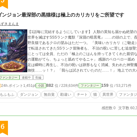
5
ダンジョン最深部の黒猫様は極上のカリカリをご所望です
あずきまんま
【1話毎に完結するようにしています】 人類の英知も届かぬ絶望の底、地下100階層——【奈落の淵】。 そこには
世界を滅ぼすSSSランク魔獣『深淵の暗黒竜』……の頭の上で、呑気
野良猫であるクロの望みはただ一つ。 「美味いカリカリ（ご馳走）を食
で転送されてきたSSランク冒険者も、 不治の呪いに苦しむ追放聖
にとっては全員、ただの「極上のごはんを持ってきてくれた親切なニンゲン」。 「カリカリ
の運動がてら、ちょっと舐めてやるニャ」 感謝のペロペロ一舐め（アフターサービス）。 それだけで、欠損した手
足は瞬時に再生し、不治の呪いは跡形もなく消滅、失われた神聖魔法まで完全覚醒！ 「
御技……ッ！？」 「我らは試されていたのだ……！」 地上での大バカ騒ぎなど知る由もないクロは、今日も暗黒竜
の頭の上で幸せそうにご飯を待つのだった。
ファンタジー
連載中
長編
882
159
24h.ポイント
1,451pt
位 / 228,634件
位 / 53,271件
小説
ファンタジー
もふもふ
ダンジョン
無自覚
勘違い
チート
猫
異世界
ファンタ
感想数 0
文字数 60,
6