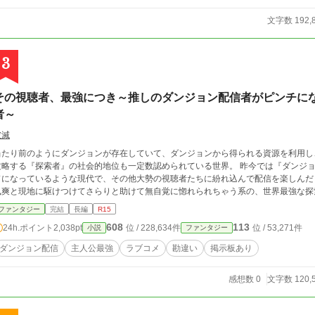
文字数 192,
3
その視聴者、最強につき～推しのダンジョン配信者がピンチに
者～
破滅
当たり前のようにダンジョンが存在していて、ダンジョンから得られる資源を利用し
略する『探索者』の社会的地位も一定数認められている世界。 昨今では『ダンジョン系配信者』なるジャンルが動画配信のトレン
ドになっているような現代で、その他大勢の視聴者たちに紛れ込んで配信を楽しんだ
颯爽と現地に駆けつけてさらりと助けて無自覚に惚れられちゃう系の、世界最強な探
ファンタジー
完結
長編
R15
608
113
24h.ポイント
2,038pt
位 / 228,634件
位 / 53,271件
小説
ファンタジー
ダンジョン配信
主人公最強
ラブコメ
勘違い
掲示板あり
感想数 0
文字数 120,