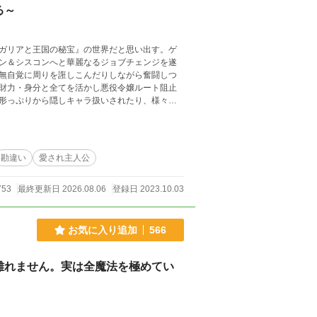
被る～
ガリアと王国の秘宝』の世界だと思い出す。ゲ
ン＆シスコンへと華麗なるジョブチェンジを遂
無自覚に周りを誑しこんだりしながら奮闘しつ
財力・身分と全てを活かし悪役令嬢ルート阻止
形っぷりから隠しキャラ扱いされたり、様々な
る彼の日常。（一話は短め設定です）
勘違い
愛され主人公
753
最終更新日 2026.08.06
登録日 2023.10.03
お気に入り追加
566
離れません。実は全魔法を極めてい