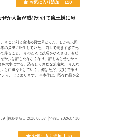
お気に入り追加
110
なぜか人類が滅びかけて魔王様に溺
と、そこは剣と魔法の異世界だった。しかも人間
生していた。 前世で働きすぎて死
残業をやめさせ、有給
なぜか兵は誰も死ななくなり、誰も落とせなかっ
次々と白旗を上げていく。俺はただ、定時で帰り
339
最終更新日 2026.08.07
登録日 2026.07.20
お気に入り追加
18