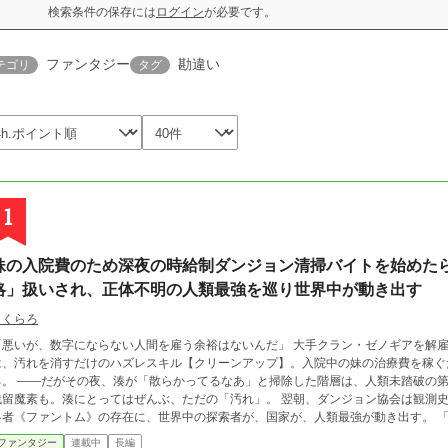
検索条件の保存には
ログイン
が必要です。
ファンタジー
勘違い
テゴリ
タグ
1
妹の入院費のため深夜の時給制ダンジョン清掃バイトを始めた
略」扱いされ、正体不明の人類最強を巡り世界中が動き出す
さくらろ
いが、数字にならない人間を雇う余裕はないんだ」 大手クラン・ゼノギアを解雇された雑用係の灰崎湊、23歳。 持っているの
は、汚れを消すだけのハズレスキル【クリーンアップ】。入院中の妹の治療費を稼ぐ
」と掃除した階層は、人類未踏破の第47層だった。 魔物の群れも、災害級の呪いも、
魔素も。湊にとってはぜんぶ、ただの「汚れ」。 翌朝、ダンジョン協会は観測史上初の【単独完全攻略】を検知。正体不明の攻
者《ファントム》の存在に、世界中の探索者が、国家が、人類最強が動き出す。 「時給、ちょっと上がらないかな。妹に、いちご
りたいんだよな」 本人だけが、何も知らない。 一方その頃、湊を切り捨てた古巣のクランでは、原因不明の事故が相次いで
ファンタジー
連載中
長編