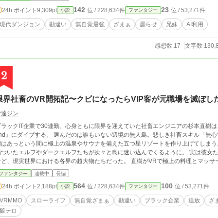
いて——。 これは、世界で一番静かな最強が、世界を綺麗にしていく物語。
142
23
24h.ポイント
9,309pt
位 / 228,634件
位 / 53,271件
小説
ファンタジー
現代ダンジョン
勘違い
無自覚最強
ざまぁ
曇らせ
兄妹
AI利用
感想数 17
文字数 130,
2
限界社畜のVR開拓記〜クビになったらVIP客が元職場を滅ぼし
伊達ジン
ブラックIT企業で30連勤、心身ともに限界を迎えていた社畜エンジニアの杉本直樹は、現実
ond』にダイブする。 選んだのは誰もいない辺境の無人島。悲しき社畜スキル「無
はあっという間に極上の温泉やサウナを備えた五つ星リゾートを作り上げてしまう。 すると、その圧倒的な「癒やし」を求め
傷ついたエルフやダークエルフたちが次々と島に迷い込んでくるように。 実は彼女た
、現実世界における各界の超大物たちだった。 直樹がVRで極上の料理とマッサージを提供してのんびりしている裏で、彼らのオ
アシスを不当に扱う害虫企業を社会から抹殺すべく、VIPヒロインたちによる【ブラッ
ファンタジー
連載中
長編
自覚な限界社畜が、最強のヒロインたちに甘やかされながら最高の人生を手に入れる
564
100
24h.ポイント
2,188pt
位 / 228,634件
位 / 53,271件
小説
ファンタジー
VRMMO
スローライフ
無自覚ざまぁ
勘違い
ブラック企業
追放
ざ
飯テロ