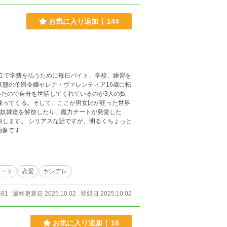
お気に入り追加
144
私立で学費を払うために毎日バイト、学校、練習を
状態の伯爵令嬢セレナ・ヴァレンティア16歳に転
たので自分を世話してくれているのが3人の奴
喋ってくる。そして、ここが男女比が狂った世界
ます。 ※表紙はAI画像です
チート
恋愛
ヤンデレ
481
最終更新日 2025.10.02
登録日 2025.10.02
お気に入り追加
16