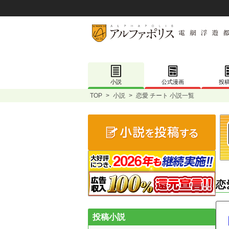
小説
公式漫画
投
TOP
>
小説
>
恋愛 チート 小説一覧
恋
投稿小説