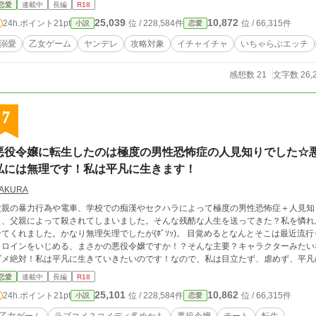
恋愛
連載中
長編
R18
25,039
10,872
24h.ポイント
21pt
位 / 228,584件
位 / 66,315件
小説
恋愛
溺愛
乙女ゲーム
ヤンデレ
攻略対象
イチャイチャ
いちゃらぶエッチ
感想数 21
文字数 26,
7
悪役令嬢に転生したのは極度の男性恐怖症の人見知りでした☆
私には無理です！私は平凡に生きます！
AKURA
父親の暴力行為や電車、学校での痴漢やセクハラによって極度の男性恐怖症＋人見知り
日、父親によって殺されてしまいました。そんな残酷な人生を送ってきた？私を憐れ
せてくれました。かなり無理矢理でしたが(ﾎﾞｿｯ)。 目覚めるとなんとそこは最近
ヒロインをいじめる、まさかの悪役令嬢ですか！？そんな主要？キャラクターみたい
メ絶対！私は平凡に生きていきたいのです！なので、私は目立たず、虐めず、平凡に生きていきます！ 
☆☆☆☆☆ 男性恐怖症＋人見知りな主人公が攻略対象を避けて生活するのですが、
恋愛
連載中
長編
R18
 R18は保険です。 初めてのファンタジー？です。至らない点もあると思いますが、自分なりに頑張って投稿していき
25,101
10,862
24h.ポイント
21pt
位 / 228,584件
位 / 66,315件
小説
恋愛
ますのでよろしくお願いいたします！ マイペース投稿です。 良かったらお読みくだ