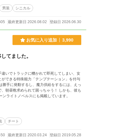
男装
シニカル
305
最終更新日 2026.08.02
登録日 2026.06.30
お気に入り追加
3,990
移してました。
手違いでトラックに轢かれて即死してしまい、女
とができる特殊能力「テンプテーション」を付与
で、朝昼晩求められて困っちゃう！ しかも、彼も
の……！！ ※はこスミレお約束、ハッピーエンドです。 ムーンライトノベルスにも掲載しています。
法
チート
450
最終更新日 2020.03.24
登録日 2019.05.28