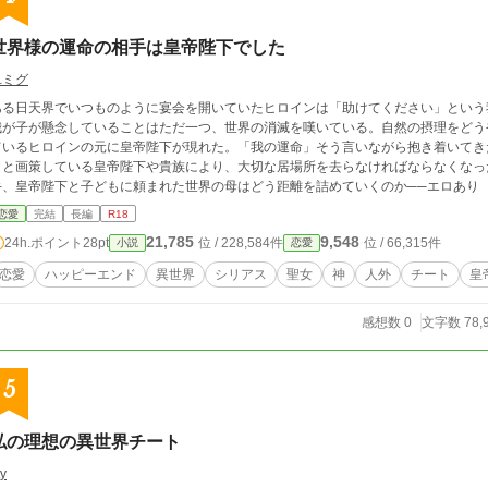
世界様の運命の相手は皇帝陛下でした
ユミグ
ある日天界でいつものように宴会を開いていたヒロインは「助けてください」という
我が子が懸念していることはただ一つ、世界の消滅を嘆いている。自然の摂理をどう
ているヒロインの元に皇帝陛下が現れた。「我の運命」そう言いながら抱き着いてき
うと画策している皇帝陛下や貴族により、大切な居場所を去らなければならなくなっ
手、皇帝陛下と子どもに頼まれた世界の母はどう距離を詰めていくのか──エロあり
恋愛
完結
長編
R18
21,785
9,548
24h.ポイント
28pt
位 / 228,584件
位 / 66,315件
小説
恋愛
恋愛
ハッピーエンド
異世界
シリアス
聖女
神
人外
チート
皇
感想数 0
文字数 78,
5
私の理想の異世界チート
ty