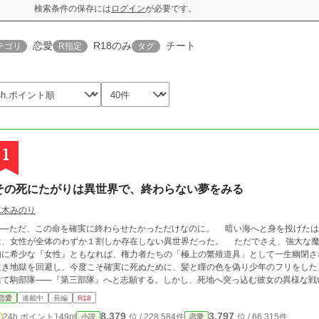
検索条件の保存には
ログイン
が必要です。
恋愛
R18のみ
チート
テゴリ
R指定
タグ
1
その死にたがりは異世界で、終わらない夢をみる
水木みのり
ただ、この命を確実に終わらせたかっただけなのに。 暗い海へと身を投げたはずの大学生・メイ。 しかし目を覚ました先
、女性が全体のわずか１割しか存在しない異世界だった。 ただでさえ、強大な魔力を持つ『異世界人』。さらにこの世界で圧倒
的に希少な『女性』ともなれば、権力者たちの「極上の繁殖道具」として一生幽閉され、
生き地獄を回避し、今度こそ確実に死ぬために、髪と瞳の色を偽り少年のフリをした
捨て駒部隊⸺『第三部隊』へと志願する。しかし、死地へ突っ込む彼女の異様な戦
団、皇弟ヴィクター率いる『特務班』の目に留まってしまう。 異世界人の女だとバレれば終わりの状況下で、常軌を逸したバケ
恋愛
連載中
長編
R18
たちの「執着の檻」へと囚われていく。 死ぬことすら許されない、逃げ場のない狂愛の底で、彼女が手にするのは⸺渇望す
8,379
3,797
24h.ポイント
149pt
位 / 228,584件
位 / 66,315件
小説
恋愛
る死か。望まぬ愛か。