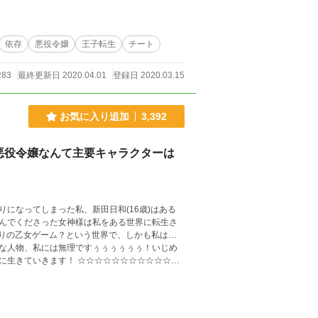
依存
悪役令嬢
王子転生
チート
283
最終更新日 2020.04.01
登録日 2020.03.15
お気に入り追加
3,392
悪役令嬢なんて主要キャラクターは
になってしまった私、新田日和(16歳)はある
んでくださった女神様は私をある世界に転生さ
流行りの乙女ゲーム？という世界で、しかも私は…
な人物、私には無理ですぅぅぅぅぅぅ！いじめ
☆☆☆☆☆☆☆☆☆☆☆☆
なぜか攻略対象や令嬢などいろいろな人に愛でら
さい！ 泣いて喜びます！