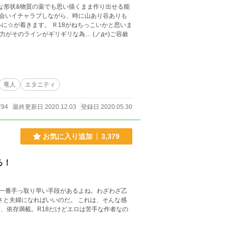
んな形状&物質の薬でも思い描くまま作り出せる能
出会いイチャラブしながら、時に山あり谷ありも
竜人
エタニティ
794
最終更新日 2020.12.03
登録日 2020.05.30
お気に入り追加
3,379
る！
実は一番手っ取り早い手段があるよね。わざわざ乙
ればいいのだ。 これは、そんな感
、依存満載。R18だけどエロは苦手な作者なの