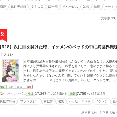
恋愛
異世界転移
女主人公
騎士団
逆ハーレム
執着
無双
チート
文字数 33,
2
【R18】次に目を開けた時、イケメンのベッドの中に異世界転
はこスミレ
☆本編完結済み☆番外編も完結 しがないＯＬの亜百合は、天使の
神により異世界転移された。 相手を魅了して、意のままに操るこ
され、目覚めた場所は… 超絶イケメンのベッドの中でした。 能力は勝手に発動するし、魔力供給をするには、えっ
ちをしなきゃいけないなんて、聞いてない！ 超絶イケメンは絶倫
まさか
恋愛
完結
長編
R18
17,267
7,750
24h.ポイント
42pt
位 / 228,584件
位 / 66,315件
小説
恋愛
異世界転移
ファンタジー
異世界
溺愛
ハッピーエンド
イケメン
魔
感想数 124
文字数 226,