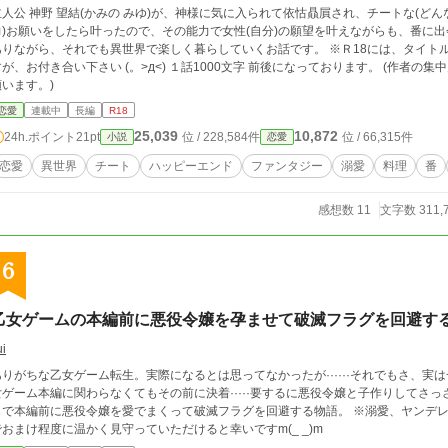
主人公 神野 望結(かみの みゆ)が、神様に気に入られて依怙贔屓され、チートな(ど
力)お願いをしたら叶ったので、その能力で女性(自分)の願望を叶えながらも、番に
りながら、それでも異世界で楽しく暮らしていくお話です。 ※Ｒ18には、タイトルに☆が着きます。 Ｒ18がねちっこいかと思いま
お付き合い下さい (。>д<) １話1000文字 前後になっております。 (作者の集中力がそのラインがギリギリな為… (ノд<)ご容赦
願います。)
恋愛
連載中
長編
R18
25,039
10,872
24h.ポイント
21pt
位 / 228,584件
位 / 66,315件
小説
恋愛
恋愛
異世界
チート
ハッピーエンド
ファンタジー
溺愛
料理
番
感想数 11
文字数 311,
6
乙女ゲームの本編前に悪役令嬢を孕ませて破滅フラグを回避す
ui
ありがちな乙女ゲーム転生。実際になるとは思ってなかったが······それでもさ、
ゲーム本編に関わらなくてもその前に決着·····要するに悪役令嬢と子作りしてさっさと夫婦にな
じで本編前に悪役令嬢を愛でまくって破滅フラグを回避する物語。 ※溺愛、ヤンデレ
でおまけ程度に温かく見守っていただけると幸いですm(_ _)m