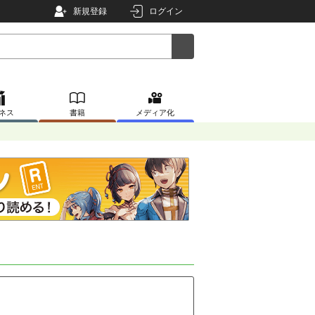
新規登録
ログイン
ネス
書籍
メディア化