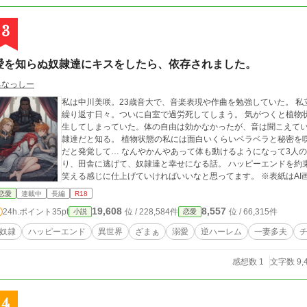
3
愛を知らぬ奴隷達にキスをしたら、依存されました。
具なっしー
私は中川美咲。23歳音大で、音楽表現や作曲を勉強していた。 
繰り返す日々。ついに自室で過労死してしまう。 気がつくと植物
生してしまっていた。体の自由は効かなかったが、音は聞こえてい
隷達だと知る。 植物状態の私には面白いくらいベラベラと秘密を
だと発覚して… なんやかんやあって体も動けるようになって3人の奴隷達を解放したり、魔力チートが発覚した
り、田舎に逃げて、奴隷達と幸せになる話。 ハッピーエンドを約束します。 シリアスな話ですが、明るくちょっと
笑える感じに仕上げていければいいなと思って
恋愛
連載中
長編
R18
19,608
8,557
24h.ポイント
35pt
位 / 228,584件
位 / 66,315件
小説
恋愛
奴隷
ハッピーエンド
異世界
ざまぁ
溺愛
逆ハーレム
一妻多夫
感想数 1
文字数 9,
4