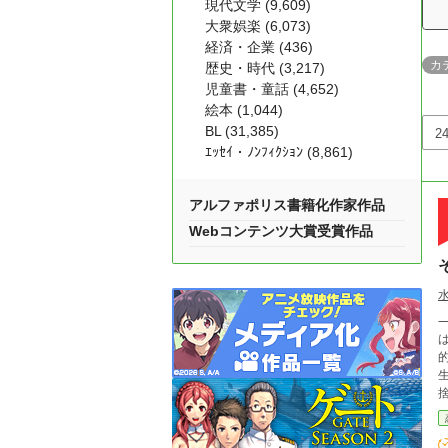
現代文学 (9,609)
大衆娯楽 (6,073)
経済・企業 (436)
カ
歴史・時代 (3,217)
児童書・童話 (4,652)
絵本 (1,044)
BL (31,385)
ｴｯｾｲ・ﾉﾝﾌｨｸｼｮﾝ (8,861)
アルファポリス書籍化作家作品
Webコンテンツ大賞受賞作品
⸺
は
集
モノ