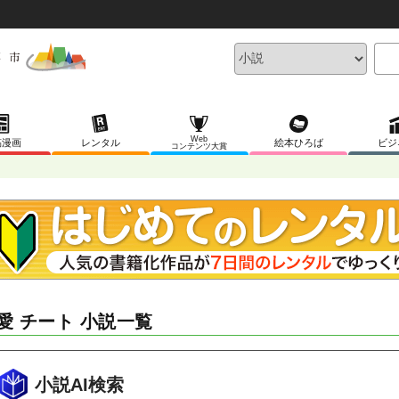
Web
稿漫画
レンタル
絵本ひろば
ビジ
コンテンツ大賞
愛 チート 小説一覧
小説AI検索