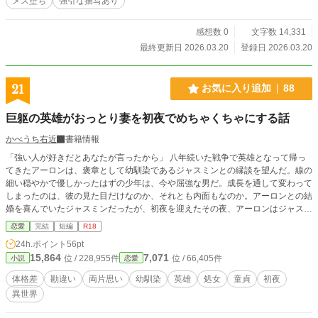
メス堕ち
強引な描写あり
感想数 0
文字数 14,331
最終更新日 2026.03.20
登録日 2026.03.20
21
お気に入り追加
88
巨躯の英雄がおっとり妻を初夜でめちゃくちゃにする話
かべうち右近
書籍情報
「強い人が好きだとあなたが言ったから」 八年続いた戦争で英雄となって帰っ
てきたアーロンは、褒章として幼馴染であるジャスミンとの縁談を望んだ。線の
細い穏やかで優しかったはずの少年は、今や屈強な男だ。成長を通して変わって
しまったのは、彼の見た目だけなのか、それとも内面もなのか。アーロンとの結
婚を喜んでいたジャスミンだったが、初夜を迎えたその夜、アーロンはジャスミ
ンを荒々しく抱いて……。 コンプレックスと初恋を拗らせた男×儚げな見た目と
恋愛
完結
短編
R18
言葉足らずなせいで誤解を生みまくる女の、嫉妬から始まる初夜えっちのお話で
24h.ポイント
56pt
す。 この小説は他のサイト（ムーンライトノベルズ）にも掲載しています。
15,864
7,071
位 / 228,955件
位 / 66,405件
小説
恋愛
体格差
勘違い
両片思い
幼馴染
英雄
処女
童貞
初夜
異世界