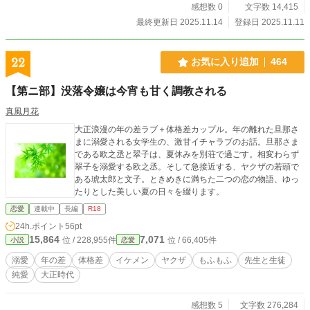
感想数 0
文字数 14,415
最終更新日 2025.11.14
登録日 2025.11.11
22
お気に入り追加
464
【第ニ部】没落令嬢は今宵も甘く調教される
真風月花
大正浪漫の年の差ラブ＋体格差カップル。年の離れた旦那さ
まに溺愛される女学生の、激甘イチャラブのお話。旦那さま
である欧之丞と翠子は、夏休みを別荘で過ごす。相変わらず
翠子を溺愛する欧之丞。そして急接近する、ヤクザの若頭で
ある琥太郎と文子。ときめきに満ちた二つの恋の物語、ゆっ
たりとした美しい夏の日々を綴ります。
恋愛
連載中
長編
R18
24h.ポイント
56pt
15,864
7,071
位 / 228,955件
位 / 66,405件
小説
恋愛
溺愛
年の差
体格差
イケメン
ヤクザ
もふもふ
先生と生徒
純愛
大正時代
感想数 5
文字数 276,284