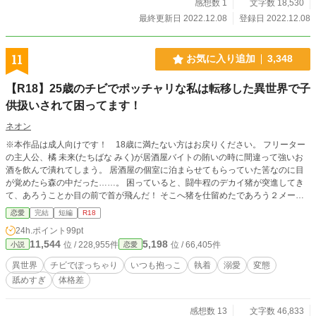
感想数 1
文字数 18,530
最終更新日 2022.12.08
登録日 2022.12.08
11
お気に入り追加
3,348
【R18】25歳のチビでポッチャリな私は転移した異世界で子
供扱いされて困ってます！
ネオン
※本作品は成人向けです！ 18歳に満たない方はお戻りください。 フリーター
の主人公、橘 未来(たちばな みく)が居酒屋バイトの賄いの時に間違って強いお
酒を飲んで潰れてしまう。 居酒屋の個室に泊まらせてもらっていた筈なのに目
が覚めたら森の中だった……。 困っていると、闘牛程のデカイ猪が突進してき
て、あろうことか目の前で首が飛んだ！ そこへ猪を仕留めたであろう２メート
ル超えの大男が現れて……。 どうやらミクは自分が異世界に転移してしまった
恋愛
完結
短編
R18
のではと気付く。 150センチのぽっちゃり主人公が250センチの辺境伯様と結ば
24h.ポイント
99pt
れるお話。 ※下品な性描写があります。苦手な方はご遠慮ください。 ※予告な
11,544
5,198
位 / 228,955件
位 / 66,405件
小説
恋愛
しでエロ入ります！ ※過去に他サイトに上げた作品で完結済み。 一日二話ず
つ、0時と6時に予約投稿済みです(^^♪ ※38話で完結
異世界
チビでぽっちゃり
いつも抱っこ
執着
溺愛
変態
舐めすぎ
体格差
感想数 13
文字数 46,833