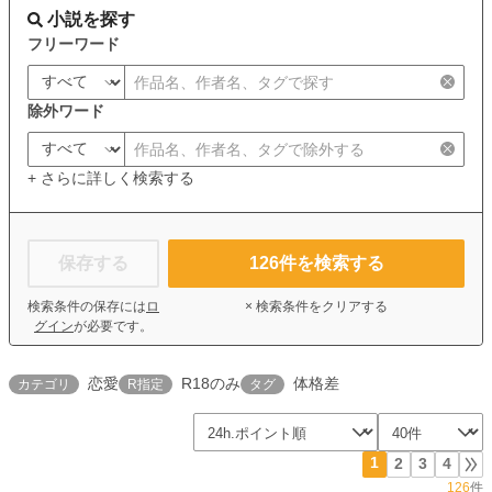
小説を探す
フリーワード
除外ワード
+ さらに詳しく検索する
保存する
126
件を検索する
検索条件の保存には
ロ
× 検索条件をクリアする
グイン
が必要です。
恋愛
R18のみ
体格差
カテゴリ
R指定
タグ
1
2
3
4
126
件