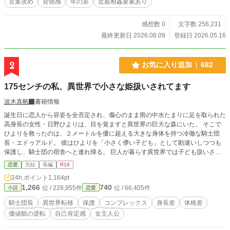
言葉攻め
背徳感
年の差
近親相姦要素あり
り前の花嫁修業なんだわ……！ お父様たちのために頑張らな
きゃ！） と、純粋すぎるがゆえに健気に身体を開拓されてい
くシャティー。 それは、彼女を自分たちだけのものにしたい
感想数 0
文字数 256,231
義父と義兄、そして冷徹な執事や護衛騎士たちが一族総出で
最終更新日 2026.08.09
登録日 2026.05.16
吐いた、甘く残酷な『嘘』。 自分の身体がどれほど淫らに仕
上がっているかも知らず、無自覚なまま美しい男たちに「完
璧な淑女」へと蕩かされてゆく極甘な毎日。 健気な令嬢×嘘
2
お気に入り追加
682
の常識を教え込む絶倫溺愛公爵家、開幕。
175センチの私、異世界で小さな姫扱いされてます
波木真帆
書籍情報
誕生日に恋人から容姿を全否定され、傷心のまま雨の中水たまりに足を取られた
高身長の女性・日野ひよりは、目を覚ますと異世界の巨大な森にいた。 そこで
ひよりを救ったのは、２メートルを優に超える大きな身体を持つ冷徹な騎士団
長・エドゥアルド。 彼はひよりを「小さく儚い子ども」として勘違いしつつも
保護し、騎士団の宿舎へと連れ帰る。 巨人が暮らす異世界では子ども扱いされ
る175センチのひよりと、ひよりに可愛い物が似合わないという固定概念を当然
恋愛
完結
長編
R18
のように否定するエドゥアルド。 これは、全肯定から始まる優しく甘い恋のお
24h.ポイント
1,164pt
話。 BLを含まない男女の異世界恋愛ものは初めてなので、拙いところもあるか
1,266
740
位 / 228,955件
位 / 66,405件
小説
恋愛
と思いますが楽しんでいただけると嬉しいです。 R１８には※つけます。 こち
らの作品は投稿時間を定めず更新していきたいと思っています。 （一日に一度
騎士団長
異世界転移
保護
コンプレックス
身長差
体格差
は更新します）
価値観の逆転
自己肯定感
女主人公