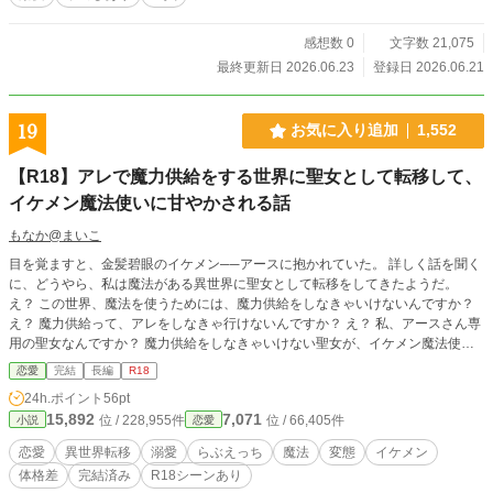
ァポリス版の方が若干短くなっております。
感想数 0
文字数 21,075
最終更新日 2026.06.23
登録日 2026.06.21
19
お気に入り追加
1,552
【R18】アレで魔力供給をする世界に聖女として転移して、
イケメン魔法使いに甘やかされる話
もなか@まいこ
目を覚ますと、金髪碧眼のイケメン──アースに抱かれていた。 詳しく話を聞く
に、どうやら、私は魔法がある異世界に聖女として転移をしてきたようだ。
え？ この世界、魔法を使うためには、魔力供給をしなきゃいけないんですか？
え？ 魔力供給って、アレをしなきゃ行けないんですか？ え？ 私、アースさん専
用の聖女なんですか？ 魔力供給をしなきゃいけない聖女が、イケメン魔法使い
に甘やかされ、快楽の日々に溺れる物語──。 ※ｎ番煎じの魔力供給もの。18禁
恋愛
完結
長編
R18
シーンばかりの話です。 ※ムーンライトノベルズにも載せております。ムーン
24h.ポイント
56pt
ライトノベルズさんの方は、題名が少し変わっております。 ※ヒーローが変態
15,892
7,071
位 / 228,955件
位 / 66,405件
小説
恋愛
です。ヒロインはちょろいです。 R18作品です。18歳未満の方(高校生も含む)の
閲覧は、御遠慮ください。
恋愛
異世界転移
溺愛
らぶえっち
魔法
変態
イケメン
体格差
完結済み
R18シーンあり