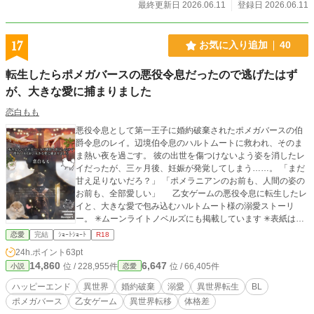
最終更新日 2026.06.11
登録日 2026.06.11
17
お気に入り追加
40
転生したらポメガバースの悪役令息だったので逃げたはず
が、大きな愛に捕まりました
恋白もも
悪役令息として第一王子に婚約破棄されたポメガバースの伯
爵令息のレイ。辺境伯令息のハルトムートに救われ、そのま
ま熱い夜を過ごす。 彼の出世を傷つけないよう姿を消したレ
イだったが、三ヶ月後、妊娠が発覚してしまう……。 「まだ
甘え足りないだろ？」 「ポメラニアンのお前も、人間の姿の
お前も、全部愛しい」 乙女ゲームの悪役令息に転生したレ
イと、大きな愛で包み込むハルトムート様の溺愛ストーリ
ー。 ✳︎ムーンライトノベルズにも掲載しています ✳︎表紙は、
あさぎかな先生にFAコラージュとしていただいたものです
恋愛
完結
ｼｮｰﾄｼｮｰﾄ
R18
24h.ポイント
63pt
14,860
6,647
位 / 228,955件
位 / 66,405件
小説
恋愛
ハッピーエンド
異世界
婚約破棄
溺愛
異世界転生
BL
ポメガバース
乙女ゲーム
異世界転移
体格差