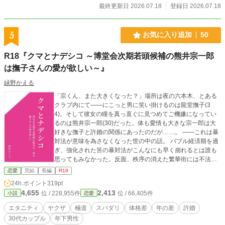
最終更新日 2026.07.18
登録日 2026.07.18
5
お気に入り追加
50
R18『クマとナデシコ ～博堂会次期若頭候補の熊井宗一郎
は撫子さんの愛が欲しい～』
緑野かえる
「宗くん、また大きくなった？」場所は夜の六本木、とある
クラブ内にて――にこっと男に笑い掛けるのは龍堂撫子(3
4)。そして彼女の瞳を真っ直ぐに見つめてご機嫌になってい
るのは熊井宗一郎(30)だった。体も愛情も大きな宗一郎は大
好きな撫子と許婚の関係にあったのだが……。 ――これは暴
対法が意味を為さなくなった世の中の話。 バブル経済期を過
ぎ、強化された筈の暴対法がこんなにも早く崩れるとは誰も
思ってもみなかった。反面、秩序の消えた繁華街には不法滞
在の外国人が溢れかえり、それは地方都市にまで及んでい
恋愛
完結
長編
R18
た。容赦のない暴力、略奪、そのカネは一体どこに流れてい
24h.ポイント
319pt
るのか。息を潜めながらも社会の裏側に未だ存在していた日
4,655
2,413
位 / 228,955件
位 / 66,405件
小説
恋愛
本の暴力団組織は業を煮やし、一つの大きな連合を立
て……。 ◇ ◆ ◇ 奥手な撫子とBIG LOVE宗一郎のお試し同棲
エタニティ
ヤクザ
極道
スパダリ
体格差
年の差
許婚
生活から始まる王道婚約騒動ストーリーです。 (R18シーンに
30代カップル
年下男性
は※) (ムーンライトノベルズにも掲載)