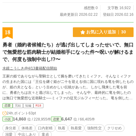
感想数 0
文字数 16,922
最終更新日 2026.02.22
登録日 2026.02.16
18
お気に入り追加
30
勇者（婚約者候補たち）が逃げ出してしまったせいで、無口
で無愛想な筋肉騎士が結婚相手になった件〜呪いが解けるま
で、何度も強制中出し!?〜
水鏡こうしき@4/13書籍配信開始
王家の姫でありながら聖騎士として腕を磨いてきたミィファ。 そんなミィファ
の生まれた国には「王位を継ぐ姫が二十を迎える頃に国に現れる竜を倒したもの
が、姫の夫となる」という古めかしい伝統があった。 しかし飛来した竜を前
に、勇者たちは次々と逃げ出してしまった。 そんな中、最終的に竜を倒したの
は無口で無愛想な近衛騎士──ミィファの従兄ジルフィーだった。 竜を倒した
際、竜の血を浴びてしまったジルフィーはやっかいな呪いを受けてしまう。 お
恋愛
完結
短編
R18
まけにその呪いを解けるのはミィファだけ。 しかもセックスをしてきっちり射
24h.ポイント
63pt
精しなければ解けないという厄介な呪いで……!? ※全3話 ※ムーンライトでも同
14,860
6,647
位 / 228,955件
位 / 66,405件
小説
恋愛
時掲載しておりますが、タイトル文字数の関係で「勇者（婚約者候補たち）が逃
げ出してしまったせいで、無口で無愛想な筋肉騎士が結婚相手になった件〜呪い
身分差
体格差
口内射精
執着
執着愛
強制性交
クリせめ
が解けるまで、何度も中出ししなければなりません！〜」となっており、アルフ
溺愛
中出しあり
童貞