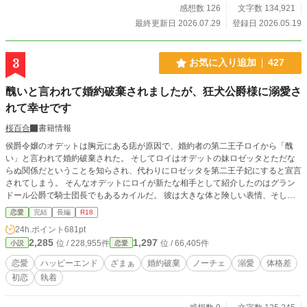
感想数 126
文字数 134,921
最終更新日 2026.07.29
登録日 2026.05.19
3
お気に入り追加
427
醜いと言われて婚約破棄されましたが、狂犬公爵様に溺愛さ
れて幸せです
桜百合
書籍情報
侯爵令嬢のオデットは胸元にある痣が原因で、婚約者の第二王子ロイから「醜
い」と言われて婚約破棄された。 そしてロイはオデットの妹ロゼッタとただな
らぬ関係だということを知らされ、代わりにロゼッタを第二王子妃にすると宣言
されてしまう。 そんなオデットにロイが新たな相手として紹介したのはグラン
ドール公爵で騎士団長でもあるカイルだ。 彼は大きな体と険しい表情、そして
全身の傷跡から「狂犬公爵」の異名で知られていた。 しかしカイルの隠された
恋愛
完結
長編
R18
優しさに触れたオデットは、いつしか彼に恋心を抱き始める。 実はオデットの
24h.ポイント
681pt
胸元の痣は幸福の証で、その痣の恩恵をカイルのために使いたいと願って公爵家
2,285
1,297
位 / 228,955件
位 / 66,405件
小説
恋愛
へ嫁ぐことを決めるが、彼女との復縁を望むロイがその邪魔をし始めて…… ⚠️R
シーンには※をつけます。 ムーンライトノベルズにも掲載中。
恋愛
ハッピーエンド
ざまぁ
婚約破棄
ノーチェ
溺愛
体格差
初恋
執着