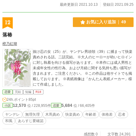
最終更新日 2021.10.13
登録日 2021.09.25
12
お気に入り追加
49
落椿
橙乃紅瑚
抜け忍の女（25）が、ヤンデレ男頭領（39）に捕まって快楽
責めされる話。二話完結。 ※大人のヒーローが幼いヒロイン
に対し執着を向ける描写があります。 ※本作には成人男性と
未成年女性の性行為、および月経に関する気持ち悪い描写が
含まれます。ご注意ください。 ※この作品は他サイトでも掲
載しております。 ※表紙画像は「かんたん表紙メーカー」様
にて作成しました。
恋愛
完結
短編
R18
24h.ポイント
85pt
12,570
5,684
位 / 228,955件
位 / 66,405件
小説
恋愛
ヤンデレ
無理矢理
木馬責め
快楽責め
年齢差
体格差
忍者
和風
あらすじ要確認
感想数 0
文字数 24,391