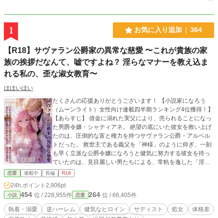
1
お気に入り追加
364
【R18】サヴァラン公爵家の異常な慈愛 〜これが貴族の家
族の挨拶だなんて、嘘ですよね？ 淫らなマナーを教え込ま
れる私の、歪な淑女教育〜
ほほいほい
たくさんの応援ありがとうございます！ 【小説家になろう
（ムーンライト）女性向け連載四半期ランキング4位獲得！】
【あらすじ】 借金に溺れた実父により、売られることになっ
た男爵令嬢・シャティアネ。 絶望の底にいた彼女を救い上げ
たのは、圧倒的な富と権力を持つサヴァラン公爵・アルベル
トだった。 救世主である義父を「神様」のように仰ぎ、一刻
も早く立派な公爵令嬢になろうと健気に努力する彼女を待っ
ていたのは、見目麗しい男たちによる、常軌を逸した「淫ら
な英才教育」だった。 「恥ずかしがることはない。高貴な令
恋愛
連載中
長編
R18
嬢は、身体の細部まで全て家族や執事に管理されるのが都会
24h.ポイント
2,906pt
の絶対の常識だよ」 「これが格式高い『家族の挨拶』だ。お
454
264
位 / 228,955件
位 / 66,405件
小説
恋愛
前も、兄と絆を深めなさい」 馬車の中で、夜の寝室で、衣服
の奥へと容赦なく滑り込んでくる大人の男たちの指先。 恥ず
執着・溺愛
逆ハーレム
健気なヒロイン
サディスト
処女
体格差
かしさに涙を流しながらも、 （これが都会の令嬢たちの当た