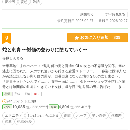
夢小説
妄想
淫語
感想数 0
文字数 9,075
最終更新日 2026.02.27
登録日 2026.02.27
9
お気に入り追加
839
蛇と刺青 〜対価の交わりに堕ちていく〜
寺原しんまる
米軍基地生まれのハーフで彫り師の男と普通のOLの女との不思議な関係。辛い
過去に囚われた二人のすれ違いから始まる恋愛ストーリー。 容姿は西洋人だ
が英語は話せない彫り師の男が、自暴自棄になった地味なOLの女と出会う。
「刺青を入れたいんです……。背中一面に……」 タトゥーショップを訪れた刺
青とは無関係の世界に生きている女は、虚な目で彫り師の男に告げた。 「きっ
と君は後悔する、止めておきな」 彫り師の男が女を追い返そうとするが、思い
恋愛
完結
長編
R18
詰めた女は一つの見返りを提案する。 刺青の金額とは別に、彫って貰うことに
24h.ポイント
113pt
対する対価を毎回支払うというものだった。 初めはジレジレ展開ですが、後ほ
10,685
4,804
位 / 228,955件
位 / 66,405件
小説
恋愛
ど溺愛に発展します。体格差、ヒロインが年の割には幼い容姿ですが脱いだ
ら……。 性描写は激しいですのでご注意ください。 ムーンライトノベルズでも
エタニティ
じれじれ→らぶあま
刺青
ハーフ
辛い過去
体格差
連載しています。 魔法のiらんど小説大賞予選通過いたしました！
調教
執着/溺愛