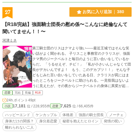
27
お気に入り追加
380
【R18/完結】強面騎士団長の慰め係〜こんなに絶倫なんて
聞いてません！！〜
河津ミネ
第三騎士団のリスはクマより強い――最近王城ではそんな笑
い話がよく聞かれる。 子リスこと事務官のクラリスが、強面
クマ男のジークベルトと毎日のように言い合いをしているか
らだ。 「うるせえぞ、チビ！」 「私が小さいんじゃなくて団
長がデカいんですよ！ もう、このデカブツ！！」 そんな子
どもじみた言い合いをしていたある日、クラリスが罠にはま
ったところをジークベルトに助けられる。一見怪我はないよ
うに見えたが、その夜からジークベルトの身体に異変が起こ
り――！？ ★R18なシーンには※を付けます。
恋愛
完結
長編
R18
24h.ポイント
49pt
17,181
7,625
位 / 228,955件
位 / 66,405件
小説
恋愛
ハッピーエンド
ケンカップル
体格差
強面の騎士団長
ノーチェ
身体だけの関係？
身分差恋愛
秘密を抱えたヒロイン
発情の呪い
離れられない二人