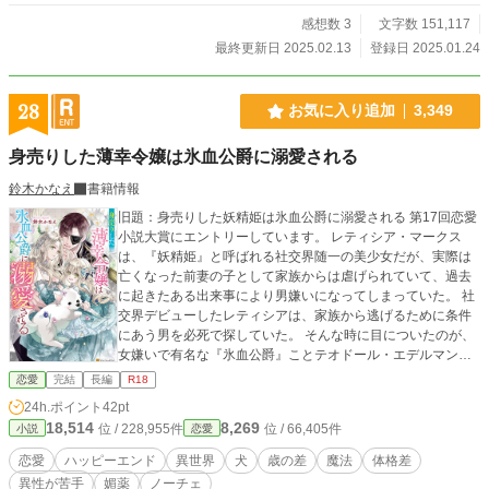
感想数 3
文字数 151,117
最終更新日 2025.02.13
登録日 2025.01.24
28
お気に入り追加
3,349
身売りした薄幸令嬢は氷血公爵に溺愛される
鈴木かなえ
書籍情報
旧題：身売りした妖精姫は氷血公爵に溺愛される 第17回恋愛
小説大賞にエントリーしています。 レティシア・マークス
は、『妖精姫』と呼ばれる社交界随一の美少女だが、実際は
亡くなった前妻の子として家族からは虐げられていて、過去
に起きたある出来事により男嫌いになってしまっていた。 社
交界デビューしたレティシアは、家族から逃げるために条件
にあう男を必死で探していた。 そんな時に目についたのが、
女嫌いで有名な『氷血公爵』ことテオドール・エデルマン公
爵だった。 レティシアは、自分自身と生まれた時から一緒に
恋愛
完結
長編
R18
いるメイドと護衛を救うため、テオドールに決死の覚悟で取
24h.ポイント
42pt
引をもちかける。 R18シーンがある場合、サブタイトルに※
18,514
8,269
位 / 228,955件
位 / 66,405件
小説
恋愛
がつけてあります。 ムーンライトで公開してあるものを、少
しずつ改稿しながら投稿していきます。
恋愛
ハッピーエンド
異世界
犬
歳の差
魔法
体格差
異性が苦手
媚薬
ノーチェ