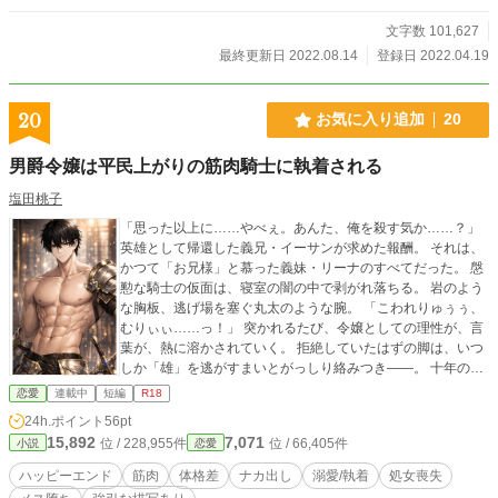
文字数 101,627
最終更新日 2022.08.14
登録日 2022.04.19
20
お気に入り追加
20
男爵令嬢は平民上がりの筋肉騎士に執着される
塩田桃子
「思った以上に……やべぇ。あんた、俺を殺す気か……？」
英雄として帰還した義兄・イーサンが求めた報酬。 それは、
かつて「お兄様」と慕った義妹・リーナのすべてだった。 慇
懃な騎士の仮面は、寝室の闇の中で剥がれ落ちる。 岩のよう
な胸板、逃げ場を塞ぐ丸太のような腕。 「こわれりゅぅぅ、
むりぃぃ……っ！」 突かれるたび、令嬢としての理性が、言
葉が、熱に溶かされていく。 拒絶していたはずの脚は、いつ
しか「雄」を逃がすまいとがっしり絡みつき――。 十年の渇
望をナカまで注ぎ込まれる、逃げ場なき受胎告知。 圧倒的な
恋愛
連載中
短編
R18
筋肉の質量に抱き潰されるお話。
24h.ポイント
56pt
15,892
7,071
位 / 228,955件
位 / 66,405件
小説
恋愛
ハッピーエンド
筋肉
体格差
ナカ出し
溺愛/執着
処女喪失