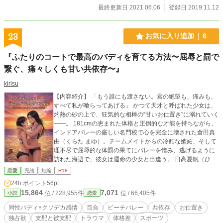
最終更新日 2021.06.06
登録日 2019.11.12
23
お気に入り追加
6
『ふたりのコートで最高のバディを育てる方法〜屈辱と罰で
繋ぐ、痛々しくも甘い共依存〜』
kirisu
【内容紹介】 「もう誰にも渡さない。君の絶望も、痛みも、
すべて私が喰らってあげる」 かつて天才と呼ばれた少女は、
灼熱の砂の上で、狂気的な相棒の“甘いお仕置き”に溺れていく
――。 181cmの恵まれた体格と圧倒的な才能を持ちながら、
インドアバレーの厳しい名門校で心を完全に壊された倉田真
由（くらた まゆ）。チームメイトからの冷酷な嫉妬、そして
理不尽で屈辱的な体罰の果てにバレーを憎み、逃げるように
訪れた海辺で、彼女は運命の少女と出逢う。 日高夏帆（ひだ
か かほ）――太陽のように眩しく、砂の上を縦横無尽に駆け
恋愛
完結
短編
R18
回る小柄なレシーバー。 ボロボロに傷ついた真由を一目見た
24h.ポイント
56pt
瞬間、夏帆の胸の奥底で、どろりとした『黒い独占欲』が鎌
15,864
7,071
位 / 228,955件
位 / 66,405件
小説
恋愛
首をもたげた。 「私が君の才能を一番引き出せる。だから、
私の思い通りになりなさい」 強引にペアを組まされた真由を
同性バディ×クソデカ感情
百合
ビーチバレー
共依存
お仕置き
待っていたのは、ふたりぼっちのコートという名の「完璧な
独占欲
支配と被支配
トラウマ
体格差
スポーツ
檻」だった。 交代要員のいないビーチバレー。逃げ場のない