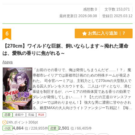
感想数 0
文字数 153,071
最終更新日 2026.08.08
登録日 2025.03.12
6
お気に入り追加
7
【270cm】ワイルドな巨躯、飼いならします～拗れた運命
は、愛執の香りに焦がれる～
Asaya
「お前のその香りで、俺は発情しちまうんだぞ……！？」 魔
導都市レイリアでは新都市計画のための特殊チームが発足さ
れた。 司令官ハーミアは、主戦力として270cmの大型獣人で
ある囚人ダレンをスカウトする。 二人はバディとなり、潜む
暴徒を制圧するが、ハーミアの特殊体質である香りの効果で
ダレンが発情してしまい……！？ 【ただの王道ロマンスファ
ンタジーでは終わりません！】 強大な男に濃密に甘やかされ
る、糖度MAXの大人向けライトファンタジーTL戦記！ 【毎日
21:10更新！】 完結までのプロット執筆済み。 9話まで投稿予
恋愛
連載中
長編
R18
約済み、ハピエン確定！約40話で完結予定。 まだまだ濃厚な
24h.ポイント
306pt
R１８回が予定されています。お楽しみに！ X:https://x.com/a
4,864
2,501
位 / 228,955件
位 / 66,405件
小説
恋愛
sayahikaru 表紙イラスト：旭谷ヒカル シリーズタイトル：V
ALIANT CAGE