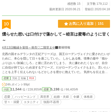
感想数 15
文字数 179,112
最終更新日 2020.06.21
登録日 2020.04.18
10
お気に入り追加
151
燻らせた想いは口付けで蕩かして～睦言は蜜毒のように甘く
～
4月13日離縁を覚悟～発売♡二階堂まや
書籍情報
北西の国オルデランタの王妃アリーズは、国王ローデンヴェイクに愛されたいが
ために、本心を隠して日々を過ごしていた。 しかしある晩、情事の最中「猫か
ぶりはいい加減にしろ」と彼に言われてしまう。 夫に嫌われたくないが、自分
に自信が持てないため涙するアリーズ。だがローデンヴェイクもまた、言いたい
ことを上手く伝えられないもどかしさを密かに抱えていた。 気持ちを伝え合っ
た二人は、本音しか口にしない、隠し立てをしないという約束を交わし、身体を
恋愛
完結
短編
R18
重ねるが……？ 「こんな本性どこに隠してたんだか」 「構って欲しい人だった
24h.ポイント
99pt
なんて、思いませんでしたわ」 さてさて、互いの本性を知った夫婦の行く末や
11,544
5,198
位 / 228,955件
位 / 66,405件
小説
恋愛
いかに。 +ムーンライトノベルズにも掲載しております。
恋愛
ハッピーエンド
異世界
結婚・夫婦
令嬢
体格差
甘々・溺愛
エタニティ
強面/不器用