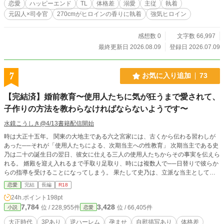
恋愛
ハッピーエンド
TL
体格差
溺愛
主従
執着
元囚人×司令官
270cmがヒロインの香りに執着
強気ヒロイン
感想数 0
文字数 66,997
最終更新日 2026.08.09
登録日 2026.07.09
7
お気に入り追加
73
【完結済】婚前教育〜使用人たちに気が狂うまで愛されて、
子作りの方法を教わらなければならないようです〜
水鏡こうしき@4/13書籍配信開始
時は大正十五年。 関東の大地主である六之宮家には、古くから伝わる習わしが
あった──それが「使用人たちによる、次期当主への性教育」 次期当主である史
乃は二十の誕生日の翌日、彼女に仕える三人の使用人たちからその事実を伝えら
れる。 婿殿を迎え入れるまで手取り足取り、時には複数人で──日替りで彼らか
らの指導を受けることになってしまう。 果たして史乃は、立派な当主として跡
取りを産むために、知識を身につけることが出来るのか……。 ※（★）がつい
恋愛
完結
長編
R18
ているお話はR18シーン有りです ※完結まで毎日更新します ムーンライトにも
24h.ポイント
198pt
同時掲載しております
7,784
3,428
位 / 228,955件
位 / 66,405件
小説
恋愛
大正時代
3Pあり
逆ハーレム
孕ませ
自慰描写あり
体格差