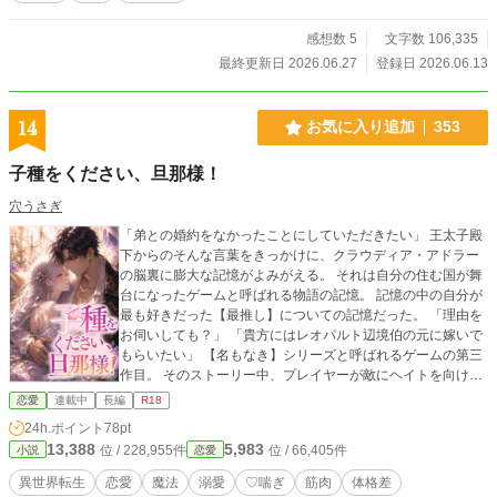
感想数 5
文字数 106,335
最終更新日 2026.06.27
登録日 2026.06.13
14
お気に入り追加
353
子種をください、旦那様！
穴うさぎ
「弟との婚約をなかったことにしていただきたい」 王太子殿
下からのそんな言葉をきっかけに、クラウディア・アドラー
の脳裏に膨大な記憶がよみがえる。 それは自分の住む国が舞
台になったゲームと呼ばれる物語の記憶。 記憶の中の自分が
最も好きだった【最推し】についての記憶だった。 「理由を
お伺いしても？」 「貴方にはレオパルト辺境伯の元に嫁いで
もらいたい」 【名もなき】シリーズと呼ばれるゲームの第三
作目。 そのストーリー中、プレイヤーが敵にヘイトを向ける
ための舞台装置として設定された実直な性格、不憫な生い立
恋愛
連載中
長編
R18
ち。好感度を上げるだけ上げて無惨に殺される頼れるお兄さ
24h.ポイント
78pt
ん的存在であるヴィンフィルド。 ちょっとまって、私の新し
13,388
5,983
位 / 228,955件
位 / 66,405件
小説
恋愛
い結婚相手の名前はヒューバート・レオパルト？で、私の名
前がクラウディア？もしかして最推しヴィンフィルドのご両
異世界転生
恋愛
魔法
溺愛
♡喘ぎ
筋肉
体格差
親様？？ ゲームでは死ぬ運命の最推しが殺されたりしないよ