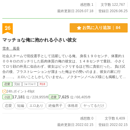
感想数 1
文字数 122,767
最終更新日 2026.07.18
登録日 2026.06.25
26
お気に入り追加
84
マッチョな俺に抱かれる小さい彼女
雪本 風香
社会人チームで現役選手として活躍している俺。 身長１９０センチ、体重約１
００キロのガッチリした筋肉体質の俺の彼女は、１４８センチで童顔。 小さく
てロリ顔の外見に似合わず、彼女はビックリするほど性に貪欲だった。 負け試
合の後、フラストレーションが溜まった俺はその勢いのまま、彼女の家に行
き……。 エロいことしかしていません。 ノクターンノベルズ様にも掲載してい
ます。
恋愛
完結
ｼｮｰﾄｼｮｰﾄ
R18
24h.ポイント
49pt
17,181
7,625
位 / 228,955件
位 / 66,405件
小説
恋愛
恋愛
短編
エロあり
絶倫男子
体格差
ヤってるだけ
感想数 0
文字数 6,409
最終更新日 2022.02.15
登録日 2022.02.15