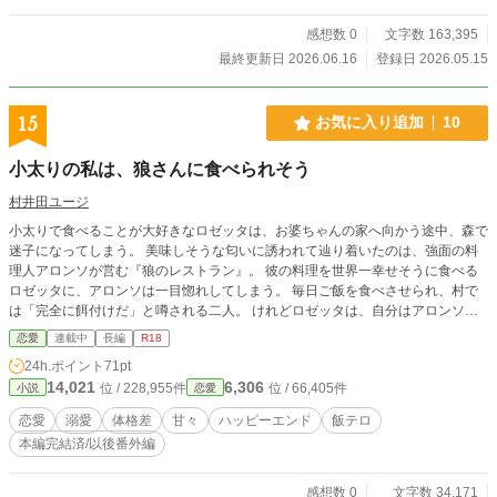
うに黒幕の策略をぶっ壊しますわ！ それよりなにより、最推
感想数 0
文字数 163,395
しをこの手で抱くために必ず旦那の子供を孕んでやります
わ！ 子を孕むには殿方の子種をお腹にいただけばいいのよ
最終更新日 2026.06.16
登録日 2026.05.15
ね？ 待っててちょうだい、ヴィンフィルド！お母様は必ず孕
んでやりますわ！ ということで、「子種をください、旦那
様！」 ―――――――――― 貴族令嬢9.5：前世のオタク
15
お気に入り追加
10
0.5くらいの割合でまざったほぼ貴族令嬢の女の子です。 ムー
ンライトでも連載していますが、こちらでも掲載しようか
小太りの私は、狼さんに食べられそう
と。 話の流れは変わりませんが、序盤は結構修正してます
村井田ユージ
小太りで食べることが大好きなロゼッタは、お婆ちゃんの家へ向かう途中、森で
迷子になってしまう。 美味しそうな匂いに誘われて辿り着いたのは、強面の料
理人アロンソが営む『狼のレストラン』。 彼の料理を世界一幸せそうに食べる
ロゼッタに、アロンソは一目惚れしてしまう。 毎日ご飯を食べさせられ、村で
は「完全に餌付けだ」と噂される二人。 けれどロゼッタは、自分はアロンソに
釣り合わないと思い込み、ダイエットを始めてしまい──。 ぽっちゃり赤ずきん
恋愛
連載中
長編
R18
と優しい狼さんが紡ぐ、甘くて少しえっちな溺愛ラブストーリー。
24h.ポイント
71pt
14,021
6,306
位 / 228,955件
位 / 66,405件
小説
恋愛
恋愛
溺愛
体格差
甘々
ハッピーエンド
飯テロ
本編完結済/以後番外編
感想数 0
文字数 34,171