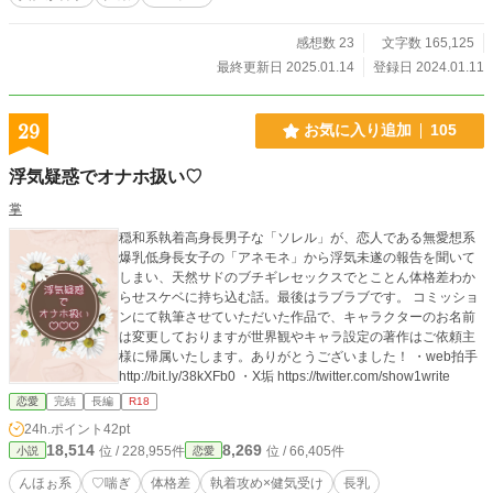
感想数 23
文字数 165,125
最終更新日 2025.01.14
登録日 2024.01.11
29
お気に入り追加
105
浮気疑惑でオナホ扱い♡
掌
穏和系執着高身長男子な「ソレル」が、恋人である無愛想系
爆乳低身長女子の「アネモネ」から浮気未遂の報告を聞いて
しまい、天然サドのブチギレセックスでとことん体格差わか
らせスケベに持ち込む話。最後はラブラブです。 コミッショ
ンにて執筆させていただいた作品で、キャラクターのお名前
は変更しておりますが世界観やキャラ設定の著作はご依頼主
様に帰属いたします。ありがとうございました！ ・web拍手
http://bit.ly/38kXFb0 ・X垢 https://twitter.com/show1write
恋愛
完結
長編
R18
24h.ポイント
42pt
18,514
8,269
位 / 228,955件
位 / 66,405件
小説
恋愛
んほぉ系
♡喘ぎ
体格差
執着攻め×健気受け
長乳