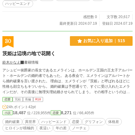
ハッピーエンド
感想数 0
文字数 20,617
最終更新日 2024.07.19
登録日 2024.07.19
30
お気に入り追加
515
茨姫は辺境の地で花開く
鈴木かなえ
書籍情報
アシュビー侯爵家の長女であるエメラインは、ホールデン王国の王太子アルバー
ト・ホールデンの婚約者でもあった。 ある夜会で、エメラインはアルバートか
ら婚約破棄を言い渡された。 理由は、エメラインが『茨姫』と呼ばれるほどに
性格も顔立ちもキツいから。 婚約破棄は予想通りで、すぐに受け入れたエメラ
インだが、その直後に無理矢理結婚させられてしまう。 その相手というのは、
ダスティン・マクドゥーガル辺境伯。 グリフォン騎士団を率いる英雄で、エメ
恋愛
完結
長編
R18
ラインの初恋の相手だった。 Ｒ18は予告なくはいります。 毎日８時と20時に更
24h.ポイント
42pt
新します。 ムーンライトにも投稿してあります。
18,487
8,271
位 / 228,955件
位 / 66,405件
小説
恋愛
婚約破棄
異世界
ハッピーエンド
恋愛
グリフォン
体格差
ヒロインが積極的
夜這い
年の差
ノーチェ