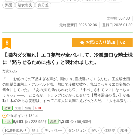
溺愛
処女喪失
身分差
文字数 50,483
最終更新日 2026.02.06
登録日 2026.01.30
8
お気に入り追加
62
【脳内ダダ漏れ】エロ妄想が全バレして、冷徹無口な騎士様
に「黙らせるために抱く」と襲われました。
宵街ハル
「……お前のその下品すぎる声が、頭の中に直接響いてくるんだ」 王立騎士団
の銀髪美形騎士・アルベルト様。 無口で冷徹な彼を、私はこっそりエロ妄想の
餌食にしていた。 「あの指で捏ねられたら♡」「中出しされてママになっちゃ
うぅ♡」――。 ところが、トラップにかかったせいで【思考漏洩の呪い】が発
動！ 私の淫らな妄想は、すべてご本人に丸聞こえだったのだ。 「人を卑猥な道
具のように……。その妄想、現実にして黙らせてやる」 獲物を狙う猛獣のよう
恋愛
完結
短編
R18
に瞳を濁らせた騎士様。 逃げ場のないダンジョンの奥で、私の妄想を凌駕する
24h.ポイント
134pt
「完コピ責め」が始まって――。 理性的な騎士様に火をつけ、ナカまで暴き尽
9,661
4,330
位 / 228,955件
位 / 66,405件
小説
恋愛
くす、逆転調教ファンタジー！ ※本作はpixivからの再録です。 ※サイトの傾向
に合わせ、タイトルや内容を一部調整しております。
R18要素あり
騎士
テレパシー
ダンジョン
呪い
体格差
駅弁