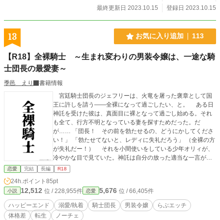
最終更新日 2023.10.15
登録日 2023.10.15
13
お気に入り追加
113
【R18】全裸騎士 ～生まれ変わりの男装令嬢は、一途な騎
士団長の最愛妻～
季邑 えり
書籍情報
宮廷騎士団長のジェフリーは、火竜を屠った褒章として国
王に許しを請う——全裸になって過ごしたい、と。 ある日
神託を受けた彼は、真面目に裸となって過ごし始める。それ
も全て、行方不明となっている妻を探すためだった。だ
が…… 「団長！ その前を勃たせるの、どうにかしてくださ
い！」 「勃たせてないと、レディに失礼だろう」 （全裸の方
が失礼だー！） それを小間使いをしている少年オリィが、
冷やかな目で見ていた。神託は自分の放った適当な一言が原
因に違いない。その誤解をどうにかして解きたいけれど、ジ
恋愛
完結
長編
R18
ェフリーは聞く耳を持たないでいる。 本当は女性のオリィ
24h.ポイント
85pt
は、常に全裸の彼と過ごすことになってしまい？？？ 正体
12,512
5,676
位 / 228,955件
位 / 66,405件
小説
恋愛
を隠したい妻（記憶なし）×全裸で妻を待ち続ける騎士団長
（一途） 前代未聞の全裸からはじまる、執着と溺愛の転生
ハッピーエンド
溺愛/執着
騎士団長
男装令嬢
らぶエッチ
ロマンス！
体格差
転生
ノーチェ