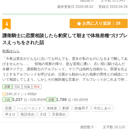
感想数 0
文字数 125,345
最終更新日 2026.06.02
登録日 2026.04.26
4
お気に入り追加
28
護衛騎士に恋愛相談したら豹変して朝まで体格差種づけプレ
スえっちをされた話
秋風ゆらら
「今夜は貴女がどんなに泣いても叫んでも、貴女が私のものになるまで離してあ
げませんから…」 領地の視察の帰り、急な雷雨に遭い、古い宿に駆け込んだ
令嬢マリアと、護衛騎士のアルフレッド。マリアは純粋な信頼から、部屋を出よ
うとするアルフレッドを呼び止め、父親から勧められた他家の男性との縁談につ
いて相談してしまう。しかしその無防備な言葉が、アルフレッドがこれまで抑え
込んできた独占欲に火をつけてしまう。 「……何故、私の目の前で、他の男の
恋愛
完結
短編
R18
ことを相談するのですか？」 豹変したアルフレッドは、圧倒的な体格差でマ
24h.ポイント
468pt
リアをベッドに押し倒し、衣服を剥ぎ取って蹂躙し始める。初めての快楽に戸惑
3,237
1,788
位 / 228,955件
位 / 66,405件
小説
恋愛
い、翻弄されるマリア。必死にアルフレッドを止めようとするマリアだが、アル
フレッドは秘めてきた長年の想いを爆発させ、決して行為をやめようとしない。
恋愛
ハッピーエンド
体格差
豹変
絶倫男子
中出しあり
「本当は貴女をこうして、欲望のままに可愛がりたかったのにずっと、ずっと我
孕ませ
敬語攻め
主従
言葉責め
慢してきたんです…この程度で終われるはずがないでしょう？」 アルフレッ
ドの容赦ない快楽責めは朝まで終わらなくてーーー
感想数 0
文字数 10,110