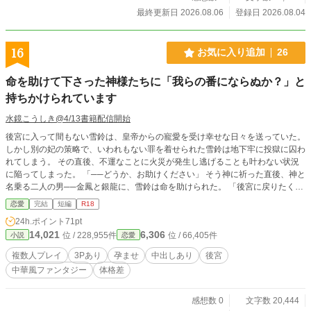
最終更新日 2026.08.06
登録日 2026.08.04
16
お気に入り追加
26
命を助けて下さった神様たちに「我らの番にならぬか？」と
持ちかけられています
水鏡こうしき@4/13書籍配信開始
後宮に入って間もない雪鈴は、皇帝からの寵愛を受け幸せな日々を送っていた。
しかし別の妃の策略で、いわれもない罪を着せられた雪鈴は地下牢に投獄に囚わ
れてしまう。 その直後、不運なことに火災が発生し逃げることも叶わない状況
に陥ってしまった。 「──どうか、お助けください」 そう神に祈った直後、神と
名乗る二人の男──金鳳と銀龍に、雪鈴は命を助けられた。 「後宮に戻りたくな
いのならば、よかったら我らの番になって子を産んでくれぬか？」 「へ？」
恋愛
完結
短編
R18
「番に相応しい肉体かどうかは、確認させていただきますよ」 金鳳と銀龍の言
24h.ポイント
71pt
う「確認」というのは──雪鈴が思っていたよりも、遥かに淫らな行為だった。
14,021
6,306
位 / 228,955件
位 / 66,405件
小説
恋愛
※ムーンライトにも同時掲載しています
複数人プレイ
3Pあり
孕ませ
中出しあり
後宮
中華風ファンタジー
体格差
感想数 0
文字数 20,444