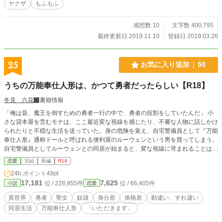
ヤクザ
もふもふ
感想数 10
文字数 400,795
最終更新日 2019.11.10
登録日 2019.03.26
25
お気に入り追加
50
うちの万能奉仕人形は、かつて勇者だったらしい【R18】
冬見 六花
書籍情報
「俺は昔、魔王を倒すための勇者一行の中で、勇者の役割をしていたんだ」 小
さな貸本屋を営むモナは、ここ最近変な視線を感じたり、不審な人物に話しかけ
られたりと不穏な生活を送っていた。身の危険を覚え、自宅警備員として『万能
奉仕人形』通称ドールと呼ばれる便利屋のルーウェンという男を買ってしまう。
自宅警備員としてルーウェンとの同居が始まると、変な視線に苛まれることはパ
ッタリと止み、モナは安寧を取り戻した。 そんなルーウェンの経歴に不可解な
恋愛
完結
長編
R18
点があり、尋ねてみると、「自分は勇者をしていて、五十年間封印されていた」
24h.ポイント
49pt
と言いだして……――――
17,181
7,625
位 / 228,955件
位 / 66,405件
小説
恋愛
異世界
勇者
聖女
奴隷
身分差
体格差
勘違い、すれ違い
同居生活
万能奉仕人形
「いただきます」