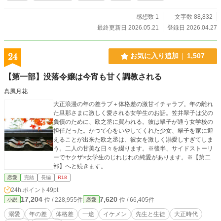
砂上でミスを犯すたび、夏帆は誰もいない密室で冷酷に、そ
してネットリと“罰”を与える。 無防備な肌に落とされる平手
感想数 1
文字数 88,832
打ち。鞭の痛みと羞恥に泣き叫ぶ時間。 しかし、誰にも助け
最終更新日 2026.05.21
登録日 2026.04.27
てもらえなかった過去を持つ真由にとって、自分だけを真っ
直ぐに見つめ、熱を与えてくれる夏帆の罰は、いつしか狂お
しいほどの悦びと安らぎに変わっていく。 「夏帆のお仕置き
24
お気に入り追加
1,507
がないと、私……」 「いい子。君には私がいなきゃダメな身
体にしてあげる」 インドアの呪縛から解き放たれ、二人は歪
【第一部】没落令嬢は今宵も甘く調教される
な愛で結ばれた最強のバディへと進化していく。 これは、屈
辱と罰で繋がれたふたりぼっちの少女たちが、痛々しくも甘
真風月花
い共依存の果てに頂点を目指す、極限の青春ビーチバレー物
大正浪漫の年の差ラブ＋体格差の激甘イチャラブ。年の離れ
語。 ■ 倉田 真由（くらた まゆ） 181cmの長身と恵まれた体
た旦那さまに激しく愛される女学生のお話。笠井翠子は父の
格を持つ、元・天才スパイカー。 インドアバレーの厳しい名
負債のために、欧之丞に買われる。彼は翠子が通う女学校の
門校で理不尽な体罰と嫉妬に晒され、心を完全に壊してしま
担任だった。かつて心をいやしてくれた少女、翠子を家に迎
った。過去のトラウマから自己肯定感が極端に低く、強引に
えることが出来た欧之丞は、彼女を激しく溺愛しすぎてしま
ペアを組まされた夏帆から与えられる痛みを伴う「罰」にす
う。二人の甘美な日々を綴ります。※後半、サイドストーリ
ら、自分への強烈な執着と愛情を見出し、泥沼のように依存
ーでヤクザ×女学生のじれじれの純愛があります。※【第二
していく。 ■ 日高 夏帆（ひだか かほ） 太陽のように眩し
部】へと続きます。
く、砂の上を縦横無尽に駆け回る小柄なレシーバー。インド
ア時代は天才的なセッターだった。 表向きは責任感が強く真
恋愛
完結
長編
R18
っ直ぐなスポーツ少女だが、内面には真由の才能と脆さに対
24h.ポイント
49pt
する「ドス黒い独占欲」を飼っている。「自分がいなければ
17,204
7,620
位 / 228,955件
位 / 66,405件
小説
恋愛
ダメな身体」になるよう、密室での過激なお仕置きを通して
真由を徹底的に支配し、狂おしいほどに愛し抜く。
溺愛
年の差
体格差
一途
イケメン
先生と生徒
大正時代