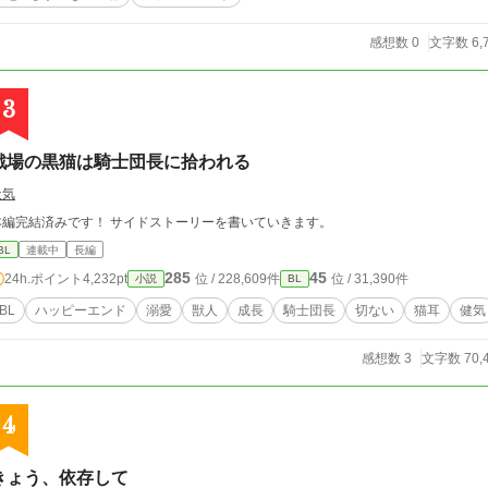
感想数 0
文字数 6,
3
戦場の黒猫は騎士団長に拾われる
天気
本編完結済みです！ サイドストーリーを書いていきます。
BL
連載中
長編
285
45
24h.ポイント
4,232pt
位 / 228,609件
位 / 31,390件
小説
BL
BL
ハッピーエンド
溺愛
獣人
成長
騎士団長
切ない
猫耳
健気
感想数 3
文字数 70,
4
きょう、依存して