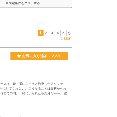
× 検索条件をクリアする
1
2
3
4
5
1,828
件
お気に入り追加
2,226
リオスは、昔、番になろうと約束したアルファ
こうなることは最初からわ