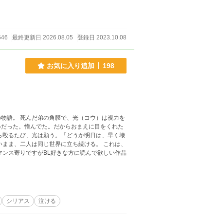
546
最終更新日 2026.08.05
登録日 2023.10.08
お気に入り追加
198
物語。 死んだ弟の角膜で、光（コウ）は視力を
いだった。憎んでた。だからおまえに目をくれた
ら殴るたび、光は願う。「どうか明日は、早く壊
いまま、二人は同じ世界に立ち続ける。 これは、
シリアス
泣ける