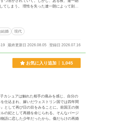
遼一朗によって刻ま
のだった。 自分のせいで完璧な
らない遼一朗。すれ違いながらも惹かれ合う二
約結婚
現代
419
最終更新日 2026.08.05
登録日 2026.07.16
お気に入り追加
1,045
毒を仕込まれ、嫁いだウェストリン国では四年間
子』として再び日の目をみることに。前国王の側
ジルの妃として再婚を命じられる。そんなバージ
精物語に恋した少年だったから。傷だらけの再婚