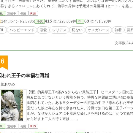
れた「居場所」だった。 献身的に尽くす侑季に、氷のような遼一朗の心も少しずつ溶かされていく。しかし、ある夜、遼一朗
強すぎるフェロモンにあてられて、侑季の身体は予定外の発情期（ヒート）を起こしてしまう。 理性を失った
る、消えない「番の証」。 それは、二人が交わした契約を、後戻りできないほどに壊してしまうも
BL
連載中
長編
R18
人生を汚してしまったと自分を責め続ける侑季と、己の独占欲に戸惑いながらも止ま
415
69
24h.ポイント
2,878pt
位 / 228,609件
位 / 31,390件
小説
BL
人が辿り着く先は――。 契約から始まった、不器用で一途な運命の恋。
BL
ハッピーエンド
溺愛
シリアス
切ない
オメガバース
執着
契
文字数 34,
6
囚われ王子の幸福な再婚
高菜あやめ
【理知的美形王子×痛みを知らない異能王子】 ヒースダイン国の王子カシュアは触れた相手の痛みを感じ、自分の
痛みに気づけないという異能を持つ。特異な体質故に幼い頃に蠱
幽閉されていた。ある日クーデターの混乱の中で『忘れられた王
室だった彼は存在を持て余された末、冷徹で無口な第二王子バー
ルが、なぜかカシュアに不器用な優しさを向けるのは、かつて妖
から始まる二人の行く末は……。
BL
連載中
長編
R15