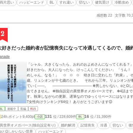
両片思い
ハッピーエンド
BL
すれ違い
切ない
健気受け
冷酷攻め
感想数 22
文字数 70,
2
大好きだった婚約者が記憶喪失になって冷遇してくるので、婚
anade
「シャル、大きくなったら、おれのおよめさんになってくれる？」 「およめしゃん？」 「うん。おれ、シャルが
好きだから。大人になったら、けっこんしてください」 「うん！ シャルもリュシーしゃま、だいしゅき！ およ
めしゃん、なる！」 ✩ ✩ ✩ 幼き日に交わした『約束』。その約束が果たされたのは、シャーロットが十二
歳、リュシオンが十七歳のとき。 それから三年。リュシオンが
ていく――。 ――――――――――― ✻男しかいない、αとΩしかいない世界観なので、女性やβといった概念は
出てきません。 ✻独自設定の異世界オメガバースです。 ✻4話ま
す。執筆しながらの更新、遅筆なのでゆっくりペースにはなりますが、完結は保証い
T女性向けランキング64位！ ありがとうございます😊
BL
連載中
長編
R15
131
16
24h.ポイント
9,400pt
位 / 228,609件
位 / 31,390件
小説
BL
異世界オメガバース(独自設定有り)
婚約解消
記憶喪失
冷遇
切ない
後
αとΩしかいない世界
ハッピーエンド