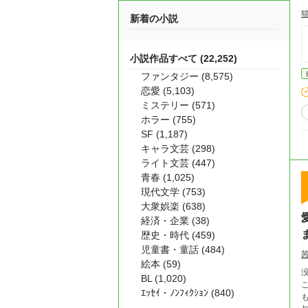
新着の小説
小説作品すべて (22,252)
ファンタジー (8,575)
恋愛 (5,103)
ミステリー (571)
ホラー (755)
SF (1,187)
キャラ文芸 (298)
ライト文芸 (447)
青春 (1,025)
現代文学 (753)
大衆娯楽 (638)
経済・企業 (38)
歴史・時代 (459)
児童書・童話 (484)
絵本 (59)
BL (1,020)
こ
ｴｯｾｲ・ﾉﾝﾌｨｸｼｮﾝ (840)
もりもない」 ―