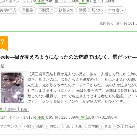
549
87
24h.ポイント
2,237pt
位 / 228,609件
位 / 31,390件
小説
BL
美形×平凡
異世界
不憫受け
執着攻め
溺愛
切ない
すれ違い
感想数 6
文字数 101,
7
Seele―目が見えるようになったのは奇跡ではなく、罰だった―
真紀
【第三楽章完結】目が見えない兄と、彼を一人遺して死にゆく弟の
得た。見えたのは、涙をこらえる親友の顔。「和はおまえが大嫌
んだよ」光が歌をやめたのは、その日からだ。 あの人が泣きなが
れてしまえますように」と。 光は音楽を捨て、達哉は涙を隠せな
赦しのない世界で、それでも生きようとする者たちの物語。 ブロマンス寄りですがBL好きな方に読んで欲しい作品
です。「ノンケを堕とすノンケ」が好物の方、ぜひどうぞ。
BL
連載中
長編
669
109
24h.ポイント
1,818pt
位 / 228,609件
位 / 31,390件
小説
BL
ブロマンス
不憫
残酷
切ない
BLよりBL
文学的
音楽
双子の兄弟