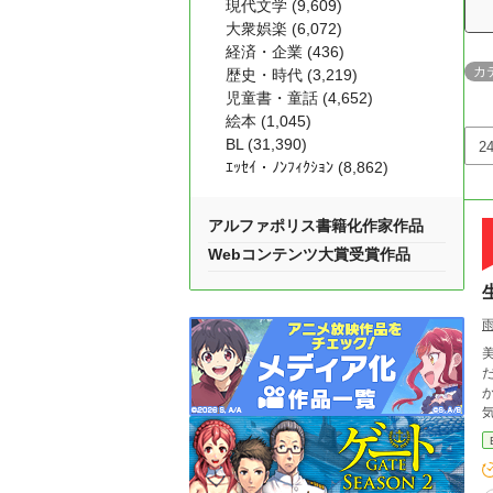
現代文学 (9,609)
大衆娯楽 (6,072)
経済・企業 (436)
カ
歴史・時代 (3,219)
児童書・童話 (4,652)
絵本 (1,045)
BL (31,390)
ｴｯｾｲ・ﾉﾝﾌｨｸｼｮﾝ (8,862)
アルファポリス書籍化作家作品
Webコンテンツ大賞受賞作品
だ
かっていた。 そ