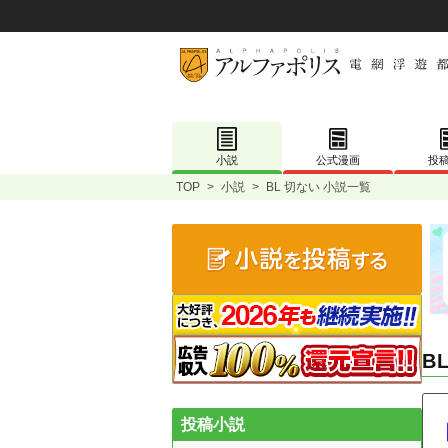
小説
公式漫画
投
TOP
>
小説
>
BL 切ない 小説一覧
B
投稿小説