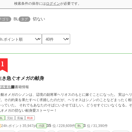
検索条件の保存には
ログイン
が必要です。
BL
切ない
テゴリ
タグ
1
生き急ぐオメガの献身
雨宮里玖
書籍情報
美貌オメガのシノンは、辺境の副将軍ヘリオスのもとに嫁ぐことになった。 実はヘ
。その約束を果たすべく求婚したのだが、ヘリオスはシノンのことなどまったく相手にしてくれない。 
れでもあなたのそばにいさせてほしい。どうせすぐにいなくなる。それまでの間、一緒にいられたら充分だ——。 健
気オメガの切ない献身愛ストーリー！
BL
完結
長編
R18
35
3
24h.ポイント
35,947pt
位 / 228,609件
位 / 31,390件
小説
BL