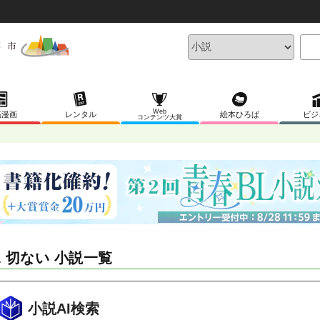
Web
稿漫画
レンタル
絵本ひろば
ビジ
コンテンツ大賞
L 切ない 小説一覧
小説AI検索