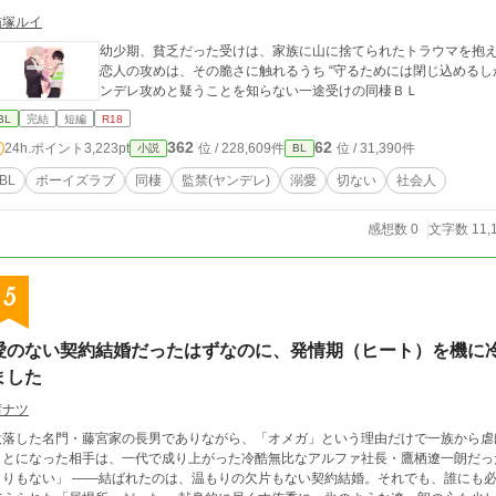
猫塚ルイ
幼少期、貧乏だった受けは、家族に山に捨てられたトラウマを抱えながら、施設で
恋人の攻めは、その脆さに触れるうち “守るためには閉じ込めるしかない”という歪んだ愛に堕ちていく。 拗らせヤ
ンデレ攻めと疑うことを知らない一途受けの同棲ＢＬ
BL
完結
短編
R18
362
62
24h.ポイント
3,223pt
位 / 228,609件
位 / 31,390件
小説
BL
BL
ボーイズラブ
同棲
監禁(ヤンデレ)
溺愛
切ない
社会人
感想数 0
文字数 11,
5
愛のない契約結婚だったはずなのに、発情期（ヒート）を機に
ました
茜ナツ
没落した名門・藤宮家の長男でありながら、「オメガ」という理由だけで一族から虐
とになった相手は、一代で成り上がった冷酷無比なアルファ社長・鷹栖遼一朗だった。 「愛を囁くつもりも、その身体に
―結ばれたのは、温もりの欠片もない契約結婚。それでも、誰にも必要とされなかった侑季にとって、そこは初めて