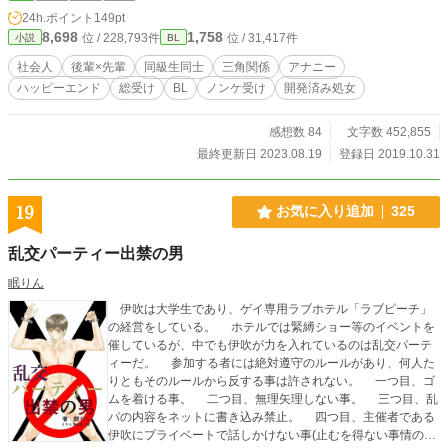
ドです。 乳首責め／ディルド／快楽責め／アナル責め／後輩
24h.ポイント
149pt
はバリタチ／ケツマン／メス穴／ 続編で攻め増えます（何／
8,698
1,758
位 / 228,793件
位 / 31,417件
小説
BL
バター犬志願の攻め／乳首責め好きな元カレ タイトルからし
てひどい。 不定期更新です。 12/26～ 補足番外編上げてい
社会人
後輩×先輩
同級生同士
三角関係
アナニー
ます 1/6～ 腹黒岡君編スタートしました。過去にＮＴＲあり
ハッピーエンド
総受け
BL
ノンケ受け
開発済み処女
です。（1/27完結） 1/28～ 更に番外編を上げています 2/2
～ 続編開始しました。攻めばかりが増えていく（謎 2021/2/
14 「第一回fujossy小説大賞・秋」にて一次選考突破記念番
感想数 84
文字数 452,855
外編開始。（3/22完結しました） 2023/8/6 エロエロな番外
最終更新日 2023.08.19
登録日 2019.10.31
編開始（8/19完結） 写真はフリー素材集からお借りしまし
た。
19
お気に入り追加
325
乱交パーティー出禁の男
眠りん
伊吹は大学生であり、ゲイ専用ラブホテル「ラブピーチ」
の経営をしている。 ホテルでは緊縛ショー等のイベントを
催しているが、中でも伊吹が力を入れているのは乱交パーテ
ィーだ。 参加する者には絶対遵守のルールがあり、何人た
りともそのルールから反する事は許されない。 一つ目、ゴ
ムを着ける事。 二つ目、無理矢理しない事。 三つ目、乱
パの内容をネットに書き込み禁止。 四つ目、主催者である
伊吹にプライベートで話しかけない事(止むを得ない事情の場