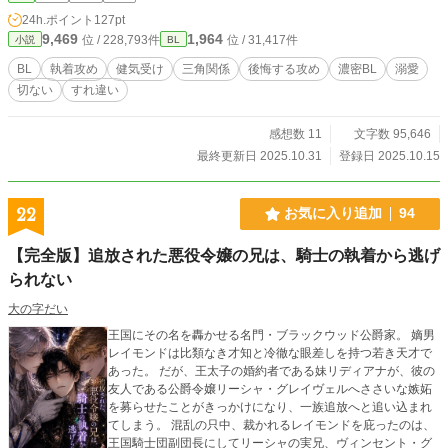
飲み会に行ったりロナの前でご令嬢と親しげに話していた
24h.ポイント
127pt
り…そのたびに指摘すると「嫌なら別れる？」と聞かれる。
9,469
1,964
位 / 228,793件
位 / 31,417件
小説
BL
毎回「愛してるから別れないよ」と答えていたロナ。しかし
試し行動をされるたびに何かが確実にすり減っていく。 そこ
BL
執着攻め
健気受け
三角関係
後悔する攻め
濃密BL
溺愛
へ留学していたという幼少時代の学友でありビリンガム王国
切ない
すれ違い
第三王子のカーティス・ビリンガムが帰国し、ロナの現状を
知ると……。 完結しました！ありがとうございました！
感想数 11
文字数 95,646
最終更新日 2025.10.31
登録日 2025.10.15
22
お気に入り追加
94
【完全版】追放された悪役令嬢の兄は、騎士の執着から逃げ
られない
大の字だい
王国にその名を轟かせる名門・ブラックウッド公爵家。 嫡男
レイモンドは比類なき才知と冷徹な眼差しを持つ若き天才で
あった。 だが、王太子の婚約者である妹リディアナが、彼の
友人である公爵令嬢リーシャ・グレイヴェルへささいな嫉妬
を募らせたことがきっかけになり、一族追放へと追い込まれ
てしまう。 混乱の只中、裁かれるレイモンドを庇ったのは、
王国騎士団副団長にしてリーシャの実兄、ヴィンセント・グ