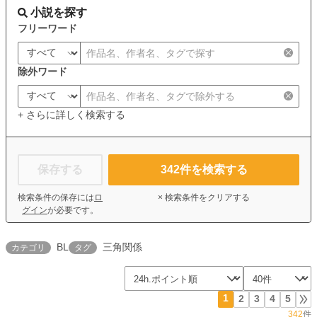
小説を探す
フリーワード
除外ワード
+ さらに詳しく検索する
保存する
342
件を検索する
検索条件の保存には
ロ
× 検索条件をクリアする
グイン
が必要です。
BL
三角関係
カテゴリ
タグ
1
2
3
4
5
342
件