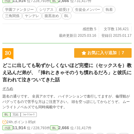
11,914
2,666
位 / 228,793件
位 / 31,417件
小説
BL
輩たちの愛玩動物に成り下がることだった。 だがそんな安寧した生活が、突然
現れた伯爵令息セオドア・グリフィンにより、少しずつ破壊されていく……。
学園ファンタジー
シリアス
総受け
生徒会メンバー
執着
・・・・・・・・・・・・・・・ 「彼」は、僕を抱いた……。 「アイツらには
三角関係
ヤンデレ
腹黒攻め
BL
内緒だ……」と耳元で囁いて――。 ・・・・・・・・・・・・・・・ 総受け注
意⚠️ この作品は総受けです！攻めは同級生、先輩（複数）です！！ タグをご確
認のうえ地雷回避をお願いします🥺 ※R18シーンの事前予告はありません。ご
感想数 5
文字数 136,421
了承ください。
最終更新日 2025.03.16
登録日 2025.01.17
30
お気に入り追加
7
どこに出しても恥ずかしくないほど完璧に（セックスを）教
え込んだ弟が、「挿れときゃそのうち慣れるだろ」と彼氏に
言われて泣きついてきた話
ぞろめ
題名の通りです。 全員アホです。 ハイテンションで進行してますが、倫理観が
バグってるので苦手な方はご注意下さい。 頭を空っぽにしてからどうぞ。 ムー
ンライトノベルズでも同時掲載中です。
BL
完結
ｼｮｰﾄｼｮｰﾄ
24h.ポイント
85pt
11,914
2,666
位 / 228,793件
位 / 31,417件
小説
BL