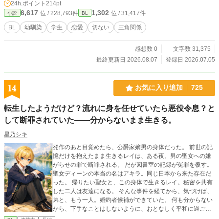
24h.ポイント
214pt
追った、彼らの青春時代の物語です。 関連作品：シリーズ第
6,617
1,302
位 / 228,793件
位 / 31,417件
小説
BL
4作『ガイアセイバーズ4 -狭間に咲く蒼の華-』 ◆更新スケジ
ュール 2026/7/5から毎日、19:40に投稿 初回のみ第1話の
BL
幼馴染
学生
恋愛
切ない
三角関係
3ページ目まで投稿、翌日からは1ページずつ投稿とします。
「BL」という点以外、作品内で注意すべき点はありません。
感想数 0
文字数 31,375
が、当作品自体が「外伝」という扱いであり、ストーリーの
元となるシリーズ作品『ガイアセイバーズ』はほぼすべて年
最終更新日 2026.08.07
登録日 2026.07.05
齢制限有の作品です。 そちらをお読み頂く際はお気をつけ下
さい。 ※元シリーズを読まなくても、単体でお楽しみ頂ける
よう配慮しています。
14
お気に入り追加
725
転生したようだけど？流れに身を任せていたら悪役令息？と
して断罪されていた――分からないまま生きる。
星乃シキ
発作のあと目覚めたら、公爵家嫡男の身体だった。 前世の記
憶だけを抱えたまま生きるレイは、ある夜、男の聖女への嫌
がらせの罪で断罪される。 だが図書室の記録が冤罪を覆す。
聖女ディーンの本当の名はアキラ。同じ日本から来た存在だ
った。 帰りたい聖女と、この身体で生きるレイ。秘密を共有
した二人は友達になる。 そんな事件を経てから、気づけば、
弟と、もう一人。婚約者候補ができていた。 何も分からない
から、下手なことはしないように、おとなしく平和に過ごし
たかっただけなんだけどな。 前の身体では経験できなかった