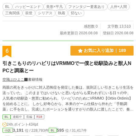
く……。 ――引き裂かれた恋人たち。 ――抗えない神婚。 ――そして“大蛇”に
BL
ハッピーエンド
美形×平凡
ファンタジー要素あり
人外×人間
喰われる夢。 一葉は冬斗の紫の瞳をまっすぐに見つめる。 「綺麗だね」 「……
三角関係
前世
シリアス
執着
切ない
食べたら、美味しそう」 白泰村に伝わる“蛇神”の伝承。 雪深い閉鎖村で始ま
る、千年越しの執着と運命の物語。 輪廻転生/神婚/土着信仰/閉鎖村/和風幻想フ
ァンタジー ※ちょくちょく推敲しては更新し直したりします ※題名の後に
感想数 0
文字数 13,510
「※」がついている話はR18です fujossy小説大賞にエントリー中です。 少しで
最終更新日 2026.08.08
登録日 2026.08.08
も面白いと思っていただけたら、投票で応援してくださると嬉しいです。
6
お気に入り追加
189
引きこもりのリハビリはVRMMOでー僕と幼馴染みと獣人N
PCと調薬とー
空飛ぶひよこ
書籍情報
両親の死をきっかけに対人恐怖症を発症した奏は、規則正しい引きこもり生活を
送っていた。 このままではいけないと思いながらも変われずにいる日々の中、
人気者の幼馴染・悠里に勧められ、リハビリのためにVRMMO【Orbis Ordinis】
を始めることに。 しかし好奇心から、本来のゲーム仕様から外れた「手動調
薬」に手を出し、完成したポーションを通りすがりの獣人に渡したことで、奏の
運命は大きく変わっていく。 ※毎日21時更新予定 初日のみ、18時と21時に更
BL
連載中
長編
R18
新します。
24h.ポイント
434pt
3,191
595
位 / 228,793件
位 / 31,417件
小説
BL