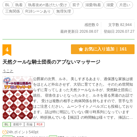
BL
執着
執着攻め×逃げたい受け
双子
溺愛/執着
溺愛
片思い
三角関係
R18シーンあり
無理矢理
感想数 0
文字数 82,944
最終更新日 2026.08.07
登録日 2026.07.27
4
お気に入り追加
161
天然クールな騎士団長のアブないマッサージ
うこと
公爵家の次男、ルネ。 美しすぎるあまり、過保護な家族は彼
をほとんど外出させず、大切に育ててきた。 そのため世間知
らずに育ってしまった天然クールなルネが、突然騎士団長に
就任。 宿舎住まいとなったルネと、ルネを巡る男達のお話で
す。 受けは複数の相手と肉体関係を持ちますので、苦手な方
はご注意ください。 ムーンライトノベルズにも投稿しており
ます。 話は特に明記していない限り時系列になっています
が、時折挟んでいる【挿話】の時間軸は様々です。 挿話につ
いては作中でどの時期かを触れておりますので、参考にして
BL
連載中
長編
R18
いたけると幸いです。
24h.ポイント
540pt