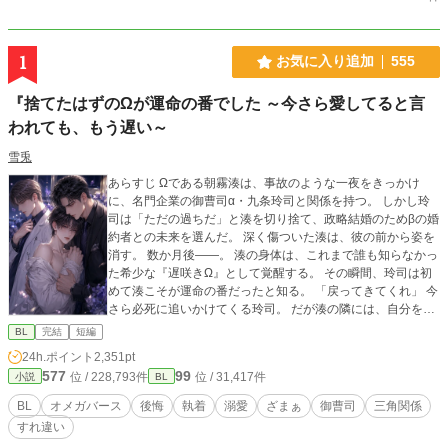
1
お気に入り追加
555
『捨てたはずのΩが運命の番でした ～今さら愛してると言
われても、もう遅い～
雪兎
あらすじ Ωである朝霧湊は、事故のような一夜をきっかけ
に、名門企業の御曹司α・九条玲司と関係を持つ。 しかし玲
司は「ただの過ちだ」と湊を切り捨て、政略結婚のためβの婚
約者との未来を選んだ。 深く傷ついた湊は、彼の前から姿を
消す。 数か月後――。 湊の身体は、これまで誰も知らなかっ
た希少な『遅咲きΩ』として覚醒する。 その瞬間、玲司は初
めて湊こそが運命の番だったと知る。 「戻ってきてくれ」 今
さら必死に追いかけてくる玲司。 だが湊の隣には、自分を支
え続けてくれた医師のα・神崎伊織がいた。 「あなたは俺を
BL
完結
短編
捨てたでしょう」 後悔に苦しむα、執着する第二のα、そして
24h.ポイント
2,351pt
希少Ωを巡る陰謀。 もう二度と傷つきたくないΩが最後に選
577
99
位 / 228,793件
位 / 31,417件
小説
BL
ぶ相手とは――。 捨てた側の後悔と執着が加速する、すれ違
いオメガバースBL。
BL
オメガバース
後悔
執着
溺愛
ざまぁ
御曹司
三角関係
すれ違い