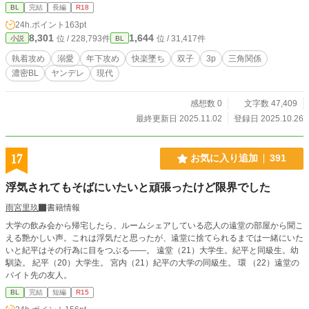
力に優れた野生派。兄を敬愛し、当初は樹を「兄に近づく
※攻め二人(双子)、受け一人のベッドシーンがあります。
BL
完結
長編
R18
虫」と敵視するが、樹の予測不能な言動に翻弄されるうち、
24h.ポイント
163pt
目が離せなくなっていく。素直になれない、警戒心MAXの番
8,301
1,644
犬系ツンデレ。 年齢差は蒼(18)・樹(17)・燈(16)です(※前世
位 / 228,793件
位 / 31,417件
小説
BL
時点)
執着攻め
溺愛
年下攻め
快楽墜ち
双子
3p
三角関係
濃密BL
ヤンデレ
現代
感想数 0
文字数 47,409
最終更新日 2025.11.02
登録日 2025.10.26
17
お気に入り追加
391
浮気されてもそばにいたいと頑張ったけど限界でした
雨宮里玖
書籍情報
大学の飲み会から帰宅したら、ルームシェアしている恋人の遠堂の部屋から聞こ
える艶かしい声。これは浮気だと思ったが、遠堂に捨てられるまでは一緒にいた
いと紀平はその行為に目をつぶる——。 遠堂（21）大学生。紀平と同級生。幼
馴染。 紀平（20）大学生。 宮内（21）紀平の大学の同級生。 環 （22）遠堂の
バイト先の友人。
BL
完結
短編
R15