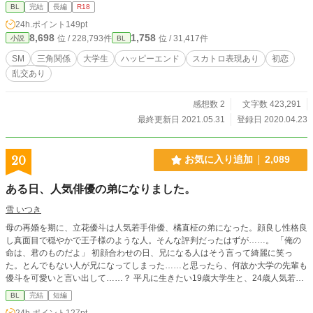
合以外) このルールを犯した者は出禁となり、厳しい罰を受
BL
完結
長編
R18
けなければならない。 今まで誰一人この罰を受ける者はい
24h.ポイント
149pt
なかったのだが、運営を始めてから二年、初めてこのルール
8,698
1,758
位 / 228,793件
位 / 31,417件
小説
BL
を犯す者が現れた。 乱交パーティーに初参加した翠だ。
伊吹はSMショーで罰を与えた。初心者にとって厳しいプレイ
SM
三角関係
大学生
ハッピーエンド
スカトロ表現あり
初恋
をするも、翠はまたルールを犯す。 二度目のSMショーで
乱交あり
は、もう近寄る気も起こさせないつもりで罰を与えたが、翠
は予想以上に痛みに耐えてみせた。 それなら定期的にSM
ショーを開催し、収益を得た方が良いだろうと考えた伊吹
感想数 2
文字数 423,291
は、翠をキャストにする事に。 伊吹の幼馴染みの瑞希もキ
最終更新日 2021.05.31
登録日 2020.04.23
ャストに巻き込み、三者とも良好な関係を築いていたつもり
だったが──。 伊吹と瑞希が危険な状況に陥った時、翠が
瑞希を先に助けた事から三人の関係は変わっていく。 健気
20
お気に入り追加
2,089
攻めの翠×ドMリバの伊吹×ドS受け瑞希。 恋愛初心者達の
三角関係ラブストーリー。 ※題名で乱交パーティーと言いつ
ある日、人気俳優の弟になりました。
つ、内容はSMものです。 ※一部、人によって不快に思うシ
ーンがあります。 ※不定期投稿です。 表紙：右京 梓様
雪 いつき
母の再婚を期に、立花優斗は人気若手俳優、橘直柾の弟になった。顔良し性格良
し真面目で穏やかで王子様のような人。そんな評判だったはずが……。 「俺の
命は、君のものだよ」 初顔合わせの日、兄になる人はそう言って綺麗に笑っ
た。とんでもない人が兄になってしまった……と思ったら、何故か大学の先輩も
優斗を可愛いと言い出して……？ 平凡に生きたい19歳大学生と、24歳人気若手
俳優、21歳文武両道大学生の三角関係のお話。
BL
完結
短編
24h.ポイント
127pt