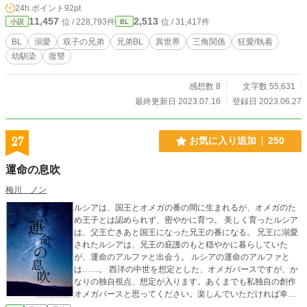
24h.ポイント
92pt
の日、アムルは突然マーリクとの婚約を破棄すると一方的に宣言する。 だが、
11,457
2,513
位 / 228,793件
位 / 31,417件
小説
BL
そのことからアミードの恐ろしい計画が明るみになり、アミードは国外追放の処
分となってしまう。 ――そして、７年後。 王となったマーリク、その側室とな
BL
溺愛
双子の兄弟
兄弟BL
異世界
三角関係
狂愛/執着
ったアムルの前に、再びアミードがその姿をあらわす……。
幼馴染
復讐
・・・・・・・・・・・・・・・・・・・・・・・・ ※王太子（のちの王）に
捕らわれた双子兄を双子弟が取り返す話。 ※オメガバースです。（独自設定あ
り） ※ガチ兄弟（双子）BLです！ 【閲覧前のご注意】 インモラルな関係・溺
感想数 8
文字数 55,631
愛・狂愛・執着・ドロドロ……ですが、最後はハッピーエンド！……のつもりで
最終更新日 2023.07.16
登録日 2023.06.27
す。 でも、無理矢理表現、近親相姦、妊娠等、いろいろありなのでご注意を！
R１８シーンに予告はありません。
27
お気に入り追加
250
運命の息吹
梅川 ノン
ルシアは、国王とオメガの番の間に生まれるが、オメガのた
め王子とは認められず、密やかに育つ。 美しく育ったルシア
は、父王亡きあと国王になった兄王の番になる。 兄王に溺愛
されたルシアは、兄王の庇護のもと穏やかに暮らしていた
が、運命のアルファと出会う。 ルシアの運命のアルファと
は……。 西洋の中世を想定とした、オメガバースですが、か
なりの独自視点、想定が入ります。あくまでも私独自の創作
オメガバースと思ってください。楽しんでいただければ幸い
です。