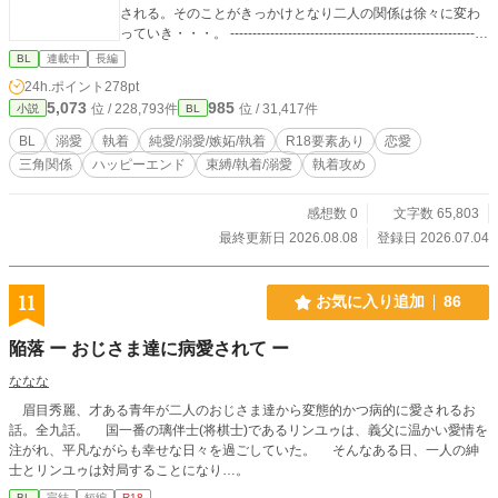
される。そのことがきっかけとなり二人の関係は徐々に変わ
っていき・・・。 -------------------------------------------------------
このお話は一部r18要素を含みます。 ご注意ください。
BL
連載中
長編
24h.ポイント
278pt
5,073
985
位 / 228,793件
位 / 31,417件
小説
BL
BL
溺愛
執着
純愛/溺愛/嫉妬/執着
R18要素あり
恋愛
三角関係
ハッピーエンド
束縛/執着/溺愛
執着攻め
感想数 0
文字数 65,803
最終更新日 2026.08.08
登録日 2026.07.04
11
お気に入り追加
86
陥落 ー おじさま達に病愛されて ー
ななな
眉目秀麗、才ある青年が二人のおじさま達から変態的かつ病的に愛されるお
話。全九話。 国一番の璃伴士(将棋士)であるリンユゥは、義父に温かい愛情を
注がれ、平凡ながらも幸せな日々を過ごしていた。 そんなある日、一人の紳
士とリンユゥは対局することになり…。
BL
完結
短編
R18