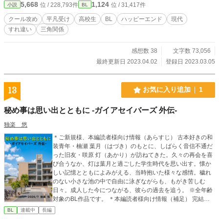
5,668
1,124
位 / 228,793件
位 / 31,417件
小説
BL
クール攻め
平凡受け
高校生
BL
ハッピーエンド
現代
すれ違い
三角関係
感想数 38
文字数 73,056
最終更新日 2023.04.02
登録日 2023.03.05
13
お気に入り追加
1
秘め事は思い出とともに -ガイアセイバーズ 外伝-
独楽 悠
＊ご新規様、本編読者様向け情報（あらすじ） 古本好きの和
装青年・楠瀬 葉月（はづき）のもとに、しばらく音信不通だ
った旧友・咲原 灯（あかり）が訪ねてきた。久々の再会を喜
び合うなか、灯は葉月と過ごした学生時代を思い出す。懐か
しい記憶とともによみがえる、当時抱いた様々な感情。穢れ
のない小さな池の中で自由に泳ぎながらも、もがき苦しむ
日々。成人した今につながる、彼らの過去を追う。 ※全年齢
対象のBL作品です。 ＊本編読者様向け情報（補足） 完結済
シリーズ作品『GAIA SAVERS』の外伝ストーリーで、シリー
BL
連載中
長編
ズ作中の登場人物・葉月、灯のおよそ15年前からの6年間を