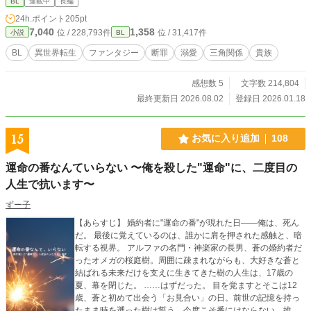
BL
連載中
長編
ことを、レイがゆっくり生きていくお話です。BL展開もかな
24h.ポイント
205pt
りゆっくりになりますが進みます。
7,040
1,358
位 / 228,793件
位 / 31,417件
小説
BL
BL
異世界転生
ファンタジー
断罪
溺愛
三角関係
貴族
感想数 5
文字数 214,804
最終更新日 2026.08.02
登録日 2026.01.18
15
お気に入り追加
108
運命の番なんていらない 〜俺を殺した"運命"に、二度目の
人生で抗います〜
ずー子
【あらすじ】 婚約者に"運命の番"が現れた日——俺は、死ん
だ。 最後に覚えているのは、誰かに肩を押された感触と、暗
転する視界。 アルファの名門・神楽家の長男、蒼の婚約者だ
ったオメガの桜庭樹。周囲に疎まれながらも、大好きな蒼と
結ばれる未来だけを支えに生きてきた樹の人生は、17歳の
夏、幕を閉じた。 ……はずだった。 目を覚ますとそこは12
歳、蒼と初めて出会う「お見合い」の日。前世の記憶を持っ
たまま時を遡った樹は誓う。今度こそ番にはならない。推し