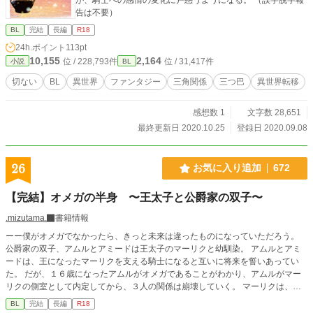
告は不要）
BL
完結
長編
R18
24h.ポイント
113pt
10,155
2,164
位 / 228,793件
位 / 31,417件
小説
BL
切ない
BL
異世界
ファンタジー
三角関係
三つ巴
異世界転移
感想数 1
文字数 28,651
最終更新日 2020.10.25
登録日 2020.09.08
26
お気に入り追加
672
【完結】オメガの半身 〜王太子と公爵家の双子〜
.mizutama.
書籍情報
ーー僕がオメガでなかったら、きっと未来は違ったものになっていただろう。
公爵家の双子、アムルとアミードは王太子のマーリクと幼馴染。 アムルとアミ
ードは、王になったマーリクを支える騎士になると互いに将来を誓いあってい
た。 だが、１６歳になったアムルがオメガであることがわかり、アムルがマー
リクの側室として内定してから、３人の関係は崩壊していく。 マーリクは、ア
ムルをいないものとして扱いはじめ、その代わりにアミードと親密すぎる関係を
BL
完結
長編
R18
築いていた。 ３人が１８歳になり、アムルが王宮に入ることが間近になった春