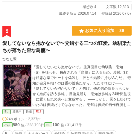
感想数 4
文字数 12,313
最終更新日 2026.07.14
登録日 2026.07.07
2
お気に入り追加
39
愛してないなら抱かないで〜交錯する三つの狂愛。幼馴染た
ちが落ちた歪な鳥籠〜
ひなた翠
「愛してないなら抱かないで」 生真面目な幼馴染・壱知
（α）を狂わせ、独占される「鳥籠」に入るため、歩純（Ω）
は粗悪な薬でヒートを偽装し、彼との結婚に持ち込んだ 。 壱
知が自分を抱くのは番の義務だから。ただそれだけ――。
「愛してないら抱かないで」と告げ、他の男の影をちらつか
せて嫉妬を誘う歩純 。目論見通り、壱知は歩純を24時間監視
下に置く狂気の夫へと変貌する 。 ――しかし、罠を仕掛けて
いたのは歩純だけではなかった。 壱知は歩純の自作自演をす
べて知った上で「狂った夫」を演じ切る、底知れない執着を
BL
連載中
長編
R18
抱えたスパダリだった 。さらに、裏で糸を引いていた主治医
24h.ポイント
2,337pt
の理士にも、恐るべき秘密と異常な狂気が隠されていて……
580
100
位 / 228,793件
位 / 31,417件
小説
BL
。 交錯する三つの狂愛 。一番狂っているのは誰なのか？ 嘘
と執着に塗れた、予測不能のサイコサスペンス・オメガバー
BL
溺愛
オメガバース
幼馴染
執着愛/独占欲
狂愛/執着