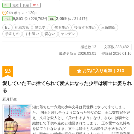
の、やめてくんね？オレ、あんたがアイツを見る視線に興奮
BL
完結
長編
R18
すっからさ」と遊び人で有名な男、ヒューゴに言われる。 彼
24h.ポイント
120pt
は、自分を好きな人間には興味がなく、別の誰かに恋い焦が
9,851
2,059
位 / 228,793件
位 / 31,417件
小説
BL
れている人間の目が好きな変態らしい。 そんな身勝手な遊び
人とちょくちょく話すようになってからというもの、フィリ
BL
執着攻め
健気受け
焦る攻め
後悔する攻め
三角関係
オンの様子はどんどんおかしくなっていく。 恋を捨てたい男
学園もの
すれ違い
切ない
ヤンデレ
と、恋を捨てるなと言う男と、優しさが狂い始めていく男の
話。 ※作者の意思ではなくキャラの意思で結末が決まりま
す。ご要望は受け付けられませんのでどちらとくっついても
感想数 13
文字数 388,482
美味しいと思う方のみお読みください。 ※中世ヨーロッパ風
最終更新日 2026.03.01
登録日 2026.01.16
学園ものです。 ※他サイトにも掲載中。
25
お気に入り追加
213
愛していた王に捨てられて愛人になった少年は騎士に娶られ
る
彩月野生
湖に落ちた十六歳の少年文斗は異世界にやって来てしまっ
た。 国王と愛し合うようになった筈なのに、王は突然妃を迎
え、文斗は愛人として扱われるようになり、さらには騎士と
結婚して子供を産めと強要されてしまう。 王を愛する気持ち
を捨てられないまま、文斗は騎士との結婚生活を送るのだ
が、騎士への感情の変化に戸惑うようになる。 （誤字脱字報