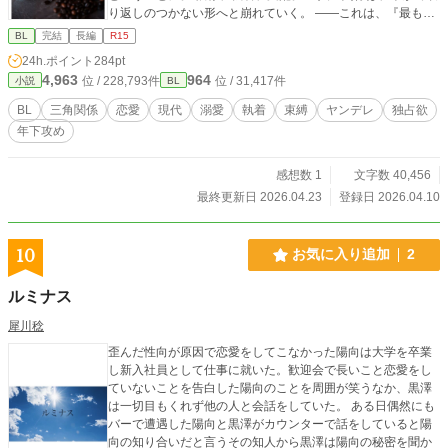
り返しのつかない形へと崩れていく。 ——これは、『最も壊
れている人間』が愛を選び取る物語。 逃げた先にあったの
BL
完結
長編
R15
は、『もっと歪んだ愛』だった。 【完結済み】
24h.ポイント
284pt
4,963
964
位 / 228,793件
位 / 31,417件
小説
BL
BL
三角関係
恋愛
現代
溺愛
執着
束縛
ヤンデレ
独占欲
年下攻め
感想数 1
文字数 40,456
最終更新日 2026.04.23
登録日 2026.04.10
10
お気に入り追加
2
ルミナス
犀川稔
歪んだ性向が原因で恋愛をしてこなかった陽向は大学を卒業
し新入社員として仕事に就いた。歓迎会で長いこと恋愛をし
ていないことを告白した陽向のことを周囲が笑うなか、黒澤
は一切目もくれず他の人と会話をしていた。 ある日偶然にも
バーで遭遇した陽向と黒澤がカウンターで話をしていると陽
向の知り合いだと言うその知人から黒澤は陽向の秘密を聞か