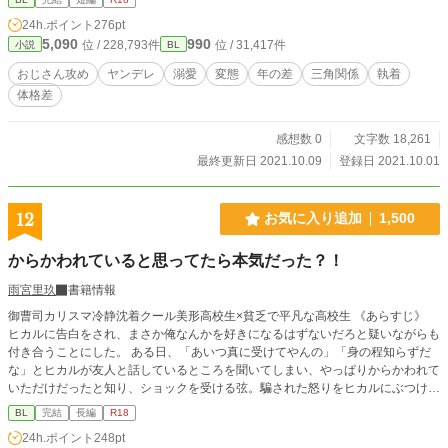
24h.ポイント
276pt
5,090
990
位 / 228,793件
位 / 31,417件
小説
BL
おじさん攻め
ヤンデレ
溺愛
変態
年の差
三角関係
執着
体格差
感想数 0
文字数 18,261
最終更新日 2021.10.09
登録日 2021.10.01
12
お気に入り追加
1,500
からかわれていると思ってたら本気だった？！
雨宮里玖
書籍情報
御曹司カリスマ冷静沈着クール美形高校生×貧乏で平凡な高校生 《あらすじ》
ヒカルに告白をされ、まさか俺なんかを好きになるはずないだろと疑いながらも
付き合うことにした。 ある日、「あいつ真に受けてやんの」「身の程知らずだ
な」とヒカルが友人と話しているところを聞いてしまい、やっぱりからかわれて
いただけだったと知り、ショックを受ける弦。騙された怒りをヒカルにぶつけ
て、ヒカルに別れを告げる——。 葛葉ヒカル（18）高校三年生。財閥次男。完
BL
完結
長編
R18
璧。カリスマ。 弦（18）高校三年生。父子家庭。貧乏。 葛葉一真（20）財閥長
24h.ポイント
248pt
男。爽やかイケメン。