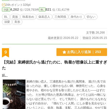
愛し始めてしまう。 これは、誰かの代わりだった少年が、初
24h.ポイント
326pt
めて“自分の恋”を選ぶ物語。
4,262
821
位 / 228,793件
位 / 31,417件
小説
BL
BL
貴族
執着攻め
偽装恋人
三角関係
身代わり
切ない
溺愛
美形
文字数 26,266
最終更新日 2026.05.22
登録日 2026.05.15
9
お気に入り追加
253
【完結】束縛彼氏から逃げたのに、執着が想像以上に重すぎ
た
鱗。
束縛の強い恋人、三浦悠真から逃げた風間湊。 逃げた先で出
会ったのは、優しく穏やかな占い師、榊啓司だった。 心身を
癒やされ、穏やかな日常を取り戻したかに見えた——はずだ
った。 だが再び現れた悠真の執着は、かつてとは比べ物にな
らないほど歪んでいて。 そして気付く。 誰のものにもなれな
いはずの自分が。 『壊れていく人間』にしか愛を見出せない
ということに。 依存、執着、支配。 三人の関係は、やがて取