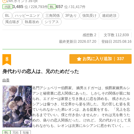
24h.ポイント
397pt
欲を秘めた騎士と、没落した宰相家の天才青年。 耽美と背徳
3,485
657
位 / 228,793件
位 / 31,417件
小説
BL
の物語が、冷たい鎖と熱い口づけの中で幕を開ける。 ＿＿＿
※本作は旧版です。 ※旧版1~3巻をこちらにまとめました。
BL
ハッピーエンド
三角関係
3Pあり
強気受け
連続絶頂
※完全版とは展開・描写が一部異なります。
濁点喘ぎ
執着攻め
シリアス
感想数 2
文字数 112,839
最終更新日 2026.07.20
登録日 2025.08.16
8
お気に入り追加
337
身代わりの恋人は、兄のためだった
由香
名門アシュベリー伯爵家。 嫡男エドガーは、侯爵家嫡男ルシ
アンと秘密裏に恋人関係にあった。 しかしその関係が親に知
られ、エドガーは家督と引き換えに恋を諦める。 残されたル
シアンは傷つき、社交界から姿を消した。 兄の苦しむ姿を見
ていられなかった弟レオンは、ある提案をする。 「兄上を忘
れるまででいい。僕と付き合いませんか」 それは兄を救うた
めの、偽りの恋人関係だった。 けれど。 兄の代わりとして見
られながらも、レオンは次第にルシアンに惹かれていく。 そ
してルシアンもまた、“似ている誰か”ではなく、レオン自身を
BL
完結
短編