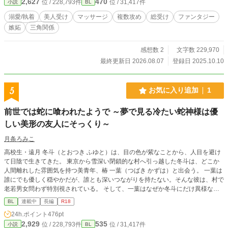
2,627
470
位 / 228,793件
位 / 31,417件
小説
BL
溺愛/執着
美人受け
マッサージ
複数攻め
総受け
ファンタジー
嫉妬
三角関係
感想数 2
文字数 229,970
最終更新日 2026.08.07
登録日 2025.10.10
5
お気に入り追加
1
前世では蛇に喰われたようで ～夢で見る冷たい蛇神様は優
しい美形の友人にそっくり～
月条ろみこ
高校生・遠月 冬斗（とおつき ふゆと）は、目の色が紫なことから、人目を避け
て日陰で生きてきた。 東京から雪深い閉鎖的な村へ引っ越した冬斗は、どこか
人間離れした雰囲気を持つ美青年、椿 一葉（つばき かずは）と出会う。 一葉は
誰にでも優しく穏やかだが、誰とも深いつながりを持たない。そんな彼は、村で
老若男女問わず特別視されている。 そして、一葉はなぜか冬斗にだけ異様なほ
ど優しく接する。 一葉と出会ってから、冬斗が繰り返し見ていた奇妙な夢が
BL
連載中
長編
R18
徐々に変化していく。 夢で冬斗は別人になっており、紫の目を持つ、人とは思
24h.ポイント
476pt
えない銀髪の男に執拗に迫られている。そして、その男は一葉にそっくりだっ
2,929
535
位 / 228,793件
位 / 31,417件
小説
BL
た。 そして、夢は回数を追うごとに密度を増し、やがて現実をも侵食してい