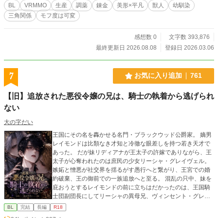
BL
VRMMO
生産
調薬
錬金
美形×平凡
獣人
幼馴染
三角関係
モフ度は可変
感想数 0
文字数 393,876
最終更新日 2026.08.08
登録日 2026.03.06
7
お気に入り追加
761
【旧】追放された悪役令嬢の兄は、騎士の執着から逃げられ
ない
大の字だい
王国にその名を轟かせる名門・ブラックウッド公爵家。 嫡男
レイモンドは比類なき才知と冷徹な眼差しを持つ若き天才で
あった。 だが妹リディアナが王太子の許嫁でありながら、王
太子が心奪われたのは庶民の少女リーシャ・グレイヴェル。
嫉妬と憎悪が社交界を揺るがす愚行へと繋がり、王宮での婚
約破棄、王の御前での一族追放へと至る。 混乱の只中、妹を
庇おうとするレイモンドの前に立ちはだかったのは、王国騎
士団副団長にしてリーシャの異母兄、ヴィンセント・グレイ
ヴェル。 琥珀の瞳に嗜虐を宿した彼は言う―― 「この才を捨
BL
完結
長編
R18
てるは惜しい。ゆえに、我が手で飼い馴らそう」 知略と支配