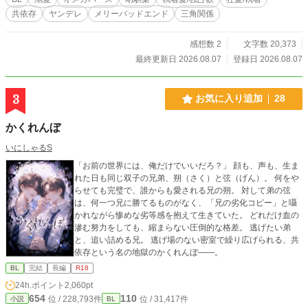
ス！
共依存
ヤンデレ
メリーバッドエンド
三角関係
感想数 2
文字数 20,373
最終更新日 2026.08.07
登録日 2026.08.07
3
お気に入り追加
28
かくれんぼ
いにしゃるS
「お前の世界には、俺だけでいいだろ？」 顔も、声も、生ま
れた日も同じ双子の兄弟、朔（さく）と弦（げん）。 何をや
らせても完璧で、誰からも愛される兄の朔。 対して弟の弦
は、何一つ兄に勝てるものがなく、「兄の劣化コピー」と囁
かれながら惨めな劣等感を抱えて生きていた。 どれだけ血の
滲む努力をしても、縮まらない圧倒的な格差。 逃げたい弟
と、追い詰める兄。 逃げ場のない密室で繰り広げられる、共
依存という名の地獄のかくれんぼ――。
BL
完結
長編
R18
24h.ポイント
2,060pt
654
110
位 / 228,793件
位 / 31,417件
小説
BL