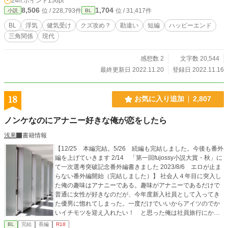
24h.ポイント
156pt
8,506
1,704
位 / 228,793件
位 / 31,417件
小説
BL
BL
浮気
健気受け
クズ攻め？
勘違い
短編
ハッピーエンド
三角関係
現代
感想数 2
文字数 20,544
最終更新日 2022.11.20
登録日 2022.11.16
18
お気に入り追加
2,807
ノンケなのにアナニー好きな俺が恋をしたら
浅葱
書籍情報
【12/25 本編完結。5/26 続編も完結しました。今後も番外
編を上げていきます 2/14 「第一回fujossy小説大賞・秋」に
て一次選考突破記念番外編書きました 2023/8/6 エロが止ま
らない番外編開始（完結しました）】 社会人４年目に突入し
た俺の趣味はアナニーである。趣味がアナニーであるだけで
普通に女性が好きなのだが、今年度新入社員として入ってき
た優男に惚れてしまった。一度だけでいいからアイツのでか
いイチモツを迎え入れたい！ と思った俺は社員旅行にかけ
たのだがッ！？ 三角関係、３Ｐありのエロエロハッピーエン
BL
完結
長編
R18