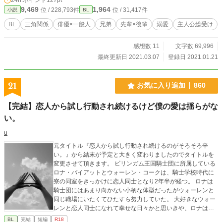
9,469
1,964
位 / 228,793件
位 / 31,417件
小説
BL
BL
三角関係
俳優×一般人
兄弟
先輩×後輩
溺愛
主人公総受け
感想数 11
文字数 69,996
最終更新日 2021.03.07
登録日 2021.01.21
21
お気に入り追加
860
【完結】恋人から試し行動され続けるけど僕の愛は揺らがな
い。
u
元タイトル『恋人から試し行動され続けるのがそろそろ辛
い。』から結末が予定と大きく変わりましたのでタイトルを
変更させて頂きます。 ビリンガム王国騎士団に所属している
ロナ・バイアットとウォーレン・コークは、騎士学校時代に
寮の同室をきっかけに恋人同士となり2年半が経つ。 ロナは
騎士団にはあまり向かない小柄な体型だったがウォーレンと
同じ職場にいたくてひたすら努力していた。 大好きなウォー
レンと恋人同士になれて幸せな日々かと思いきや、ロナはウ
ォーレンからたびたび試し行動のようなものをされていた。
BL
完結
短編
R18