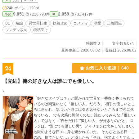
BL
完結
ｼｮｰﾄｼｮｰﾄ
24h.ポイント
120pt
9,851
2,059
位 / 228,793件
位 / 31,417件
小説
BL
BL
短編
異世界転生
執着攻め
コメディ
溺愛
三角関係
ツンデレ攻め
鈍感受け
感想数 0
文字数 8,074
最終更新日 2026.08.02
登録日 2026.08.02
24
お気に入り追加
640
【完結】俺の好きな人は誰にでも優しい。
u
「好きなタイプは？」と聞かれて世界で一番多く答えられて
いるのは間違いなく「優しい人」だろう。 相手の優しいとこ
ろに惹かれ、気づいた時には引き返せないところまで恋に落
ちている。 でも次第に気付くのだ。誰だってみんな「優しい
人」ではなく「"自分だけに"優しい人」が好きなのだと。 ロ
ランは、"誰にでも優しい男"、フィリオンに恋をしてしまい、
地獄のような日々に身を焼かれていた。 そんなとある日「こ
の恋、捨てたいな…」と溢したら「それ、捨てようとすん