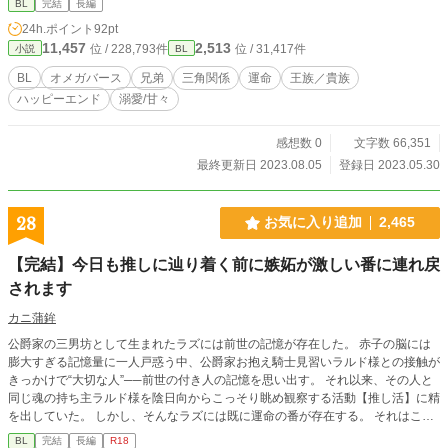
BL
完結
長編
24h.ポイント
92pt
11,457
2,513
位 / 228,793件
位 / 31,417件
小説
BL
BL
オメガバース
兄弟
三角関係
運命
王族／貴族
ハッピーエンド
溺愛/甘々
感想数 0
文字数 66,351
最終更新日 2023.08.05
登録日 2023.05.30
28
お気に入り追加
2,465
【完結】今日も推しに辿り着く前に嫉妬が激しい番に連れ戻
されます
カニ蒲鉾
公爵家の三男坊として生まれたラズには前世の記憶が存在した。 赤子の脳には
膨大すぎる記憶量に一人戸惑う中、公爵家お抱え騎士見習いラルド様との接触が
きっかけで“大切な人”──前世の付き人の記憶を思い出す。 それ以来、その人と
同じ魂の持ち主ラルド様を陰日向からこっそり眺め観察する活動【推し活】に精
を出していた。 しかし、そんなラズには既に運命の番が存在する。 それはこの
国の絶対的権力者である国王陛下クオーツ様。 出会った瞬間からロックオンさ
BL
完結
長編
R18