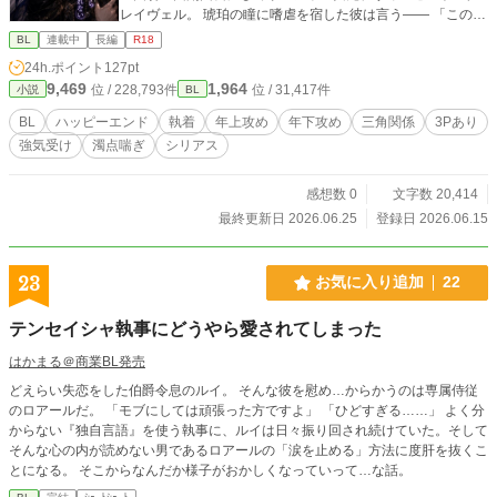
レイヴェル。 琥珀の瞳に嗜虐を宿した彼は言う―― 「この才
を捨てるには惜しい。故に、我が手で飼い慣らそう」 没落し
BL
連載中
長編
R18
た公爵家の天才青年は、失われた家を取り戻すため、軍参謀
24h.ポイント
127pt
として成り上がる。 耽美と背徳の物語が、冷たい鎖と熱い口
9,469
1,964
位 / 228,793件
位 / 31,417件
小説
BL
づけの中で幕を開ける。 ＿＿＿ ※本作は、以前公開していた
旧版の内容を再構成・加筆修正した完全版です。 ※旧版とは
BL
ハッピーエンド
執着
年上攻め
年下攻め
三角関係
3Pあり
展開・描写が一部異なります。
強気受け
濁点喘ぎ
シリアス
感想数 0
文字数 20,414
最終更新日 2026.06.25
登録日 2026.06.15
23
お気に入り追加
22
テンセイシャ執事にどうやら愛されてしまった
はかまる＠商業BL発売
どえらい失恋をした伯爵令息のルイ。 そんな彼を慰め…からかうのは専属侍従
のロアールだ。 「モブにしては頑張った方ですよ」 「ひどすぎる……」 よく分
からない『独自言語』を使う執事に、ルイは日々振り回され続けていた。そして
そんな心の内が読めない男であるロアールの「涙を止める」方法に度肝を抜くこ
とになる。 そこからなんだか様子がおかしくなっていって…な話。