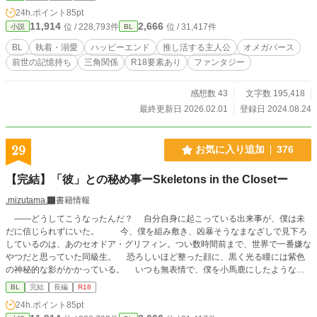
れ過ごしてきた長い年月を経て、ラズの初めての発情期が来ると同時に番契約を
24h.ポイント
85pt
結んだ二人は正真正銘番同士。が、それとこれとは話は別。 ラズのハッピー推
11,914
2,666
位 / 228,793件
位 / 31,417件
小説
BL
し活ライフもクオーツ様にバレれば即寝室へ強制送還。 満足に推し活をする
為、毎日が戦いだった─── 「はぁラルド様…今日もかっこいいぃ〜っ」 「……
BL
執着・溺愛
ハッピーエンド
推し活する主人公
オメガバース
ねぇラズ？お願いだから私以外の男に興奮しないでよ。その目が他の男を映すの
前世の記憶持ち
三角関係
R18要素あり
ファンタジー
が気に入らない」 「クオーツうるさい。気が散るからあっち行って、しっし
っ」 「はぁ…ラルド、クビにしようかな」 「きぃぃっ権力の行使反対！！」 推
しを眺める推し活を生きがいとするラズと、自分だけを見ていてほしいクオーツ
感想数 43
文字数 195,418
様の一瞬即発奮闘ラブコメ。 ◆ラズ(22)Ω …推し活に忙しい王妃、前世の記
最終更新日 2026.02.01
登録日 2024.08.24
憶あり ◆クオーツ様(29)α …国王陛下、見た目爽やか中身激重愛情嫉妬の鬼
ラズの前世の婚約者 ◆ラルド様(32)α …騎士団長、落ち着いた大人な男
性、筋肉 ラズの前世の付き人 ◆トール、マリン(29)β …双子、クオーツ
29
お気に入り追加
376
様とラズの側近兼護衛兼愚痴聞き役 少しでもR-18展開のお話にはタイトルに※
付けます。
【完結】「彼」との秘め事ーSkeletons in the Closetー
.mizutama.
書籍情報
――どうしてこうなったんだ？ 自分自身に起こっている出来事が、僕は未
だに信じられずにいた。 今、僕を組み敷き、凶暴そうなまなざしで見下ろ
しているのは、あのセオドア・グリフィン。つい数時間前まで、世界で一番嫌な
やつだと思っていた同級生。 恐ろしいほど整った顔に、黒く光る瞳には紫色
の神秘的な影がかかっている。 いつも無表情で、僕を小馬鹿にしたような冷
たい目で見ていた、セオドア……。 ・・・・・・・・・・・・・・・・・ ――
BL
完結
長編
R18
誰もが、人には言えない秘密を抱えて生きている。 名門貴族たちが通う王立学
24h.ポイント
85pt
院で、貴族の端くれの僕が見つけた居場所……。 それは、特権階級に属する先