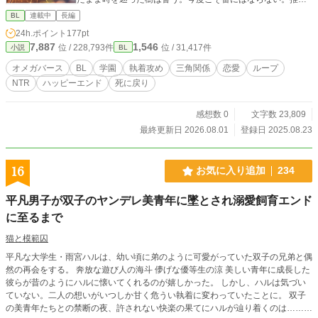
は、遠くから見守るだけでいい——それが、俺と蒼くん、両
BL
連載中
長編
方が幸せになる唯一の道だから。 だが「好きすぎて無理」と
24h.ポイント
177pt
いう前代未聞のお見合い拒否は、かえって蒼の仄暗い興味を
7,887
1,546
位 / 228,793件
位 / 31,417件
小説
BL
引いてしまう。おまけに、前世では自分を嫌い抜いていたは
ずの弟・燈までが、なぜか樹から目を離さなくなり——。 タ
オメガバース
BL
学園
執着攻め
三角関係
恋愛
ループ
イムリミットは、前世で自分が死んだ「17歳の夏」。 それま
NTR
ハッピーエンド
死に戻り
で逃げ切れば、蒼は運命の番と結ばれ、俺は死なずに済む。
そのはずなのに、歴史は少しずつ、俺の知らない方向へ狂い
始めている。 俺を殺したのは、誰だ? "運命"は、書き換えら
感想数 0
文字数 23,809
れるのか。 ※超少子化対策として、国家主導でアルファとオ
最終更新日 2026.08.01
登録日 2025.08.23
メガをマッチングしている現代日本が舞台です。 ※オメガバ
ース×転生×青春ミステリー。シリアス基調ですが、コメディ
パートもあります。 ※結末はハッピーエンドです。安心して
16
お気に入り追加
234
どうぞ。 ★登場人物★ ・桜庭 樹(さくらば いつき)【主人公/
オメガ】 ごく普通の家庭で育った一人っ子。前世では蒼の婚
平凡男子が双子のヤンデレ美青年に墜とされ溺愛飼育エンド
約者だったが、17歳の夏、原因不明の死を遂げる。今世の目
に至るまで
標は「番にならず、平穏に生きて、推しの幸せを見届けるこ
と」。芯は強いが、蒼を前にすると決意がゆるむのが最大の
猫と模範囚
弱点。フェロモンが極端に薄い、ベータに近い体質。 ・神楽
蒼(かぐら あおい)【アルファ】 冷静沈着、文武完璧な「絶対
平凡な大学生・雨宮ハルは、幼い頃に弟のように可愛がっていた双子の兄弟と偶
王者」。本能を理性で制御するタイプ。今世に前世の記憶は
然の再会をする。 奔放な遊び人の海斗 儚げな優等生の涼 美しい青年に成長した
ない——はずなのに、なぜか樹にだけ、底の見えない執着を
彼らが昔のようにハルに懐いてくれるのが嬉しかった。 しかし、ハルは気づい
向ける。その完璧な笑顔の裏に、何を隠しているのか。 ・神
ていない。二人の想いがいつしか甘く危うい執着に変わっていたことに。 双子
楽 燈(かぐら あかり)【アルファ】 兄より本能が強く、身体能
の美青年たちとの禁断の夜、許されない快楽の果てにハルが辿り着くのは……