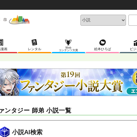
Web
稿漫画
レンタル
絵本ひろば
ビジ
コンテンツ大賞
ァンタジー 師弟 小説一覧
小説AI検索