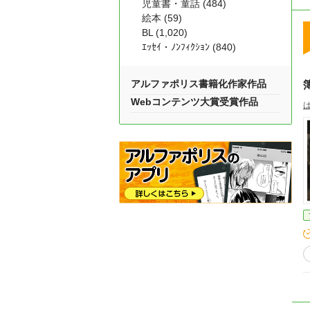
児童書・童話 (484)
絵本 (59)
BL (1,020)
ｴｯｾｲ・ﾉﾝﾌｨｸｼｮﾝ (840)
アルファポリス書籍化作家作品
Webコンテンツ大賞受賞作品