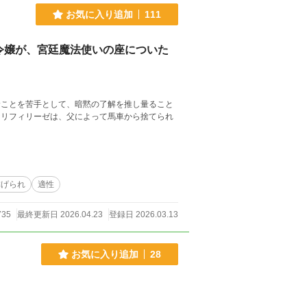
お気に入り追加
111
令嬢が、宮廷魔法使いの座についた
むことを苦手として、暗黙の了解を推し量ること
なリフィリーゼは、父によって馬車から捨てられ
虐げられ
適性
735
最終更新日 2026.04.23
登録日 2026.03.13
お気に入り追加
28