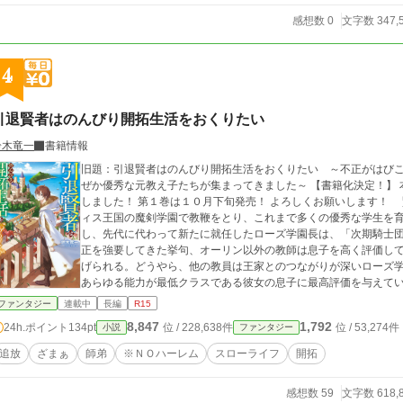
感想数 0
文字数 347,
4
引退賢者はのんびり開拓生活をおくりたい
鈴木竜一
書籍情報
旧題：引退賢者はのんびり開拓生活をおくりたい ～不正がはび
ぜか優秀な元教え子たちが集まってきました～ 【書籍化決定！】 本作の書籍化がアルファポリスにて正式決定いた
しました！ 第１巻は１０月下旬発売！ よろしくお願いします！ 賢者オーリンは大陸でもっと栄えているギアデ
ィス王国の魔剣学園で教鞭をとり、これまで多くの優秀な学生を
し、先代に代わって新たに就任したローズ学園長は、「次期騎士
正を強要してきた挙句、オーリン以外の教師は息子を高く評価し
げられる。どうやら、他の教員は王家とのつながりが深いローズ
あらゆる能力が最低クラスである彼女の息子に最高評価を与えて
れてもらえず、ついに「そこまでおっしゃられるのなら、私は一
ファンタジー
連載中
長編
R15
ギアディスをあとにした。 その後、オーリンは以前世話になっ
8,847
1,792
24h.ポイント
134pt
位 / 228,638件
位 / 53,274件
小説
ファンタジー
を慕う教え子の少女パトリシアが追いかけてくる。かつてオーリ
生最後の教え子にしようと決め、かねてより依頼をされていた離
追放
ざまぁ
師弟
※ＮＯハーレム
スローライフ
開拓
にそこへ移り住み、現地の人々と交流をしたり、畑を耕したり、
調査をしたりとのんびりした生活を始めた。 一方、立派に成長
感想数 59
文字数 618,
ていた《黄金世代》と呼ばれるオーリンの元教え子たちは、恩師