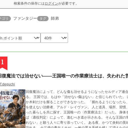
検索条件の保存には
ログイン
が必要です。
ファンタジー
師弟
テゴリ
タグ
1
回復魔法では治せない――王国唯一の作業療法士は、失われた
T.deguchi
回復魔法によって、どんな傷も治せるようになったセルディア連合王国。 骨はつながり、失われた手
る。 王国では、もはや「治せない傷はない」と信じられていた。 けれど、完璧に治ったはずの少年リュカは、なぜ
か木剣だけを握ることができなかった。 「握れるようになったら、何がしたい？」 そう問いかけたのは、回復魔法
を使えない治療者、アルド・レイヴァン。 人と道具、場所、習慣、役割を結ぶ〈営みの糸〉を見つめ、その人が失
った暮らしを共に探す、王国唯一の〈作業療法士〉だった。 身体を治せば、人は元の役割へ戻れる。 十二歳になれ
ば〈適役判定〉によって、進むべき道が示される。 そんな王国の常識に疑問を抱きながら、アルドは「まだ決めら
れない」と願う人々に寄り添っていく。 ある夜、かつて炎剣の英雄と呼ばれたパン職人ガルドが、アルドのもとを
訪れる。 十三歳の養女ミナが、一枚の置き手紙を残して消えたのだ。 『少しだけ、誰の娘でもない日にしてもらい