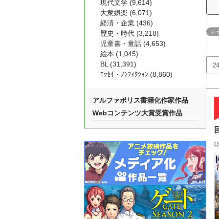
現代文学 (9,614)
大衆娯楽 (6,071)
経済・企業 (436)
カ
歴史・時代 (3,218)
児童書・童話 (4,653)
絵本 (1,045)
BL (31,391)
ｴｯｾｲ・ﾉﾝﾌｨｸｼｮﾝ (8,860)
アルファポリス書籍化作家作品
Webコンテンツ大賞受賞作品
O