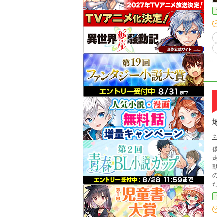
僕た
走って。 大人たちは言う
動かす、
の地獄で
た。 今作なんですが、読む際に重要な注意事項
むか
目