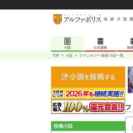
小説
公式漫画
投
TOP
>
小説
>
ファンタジー 師弟 小説一覧
フ
投稿小説