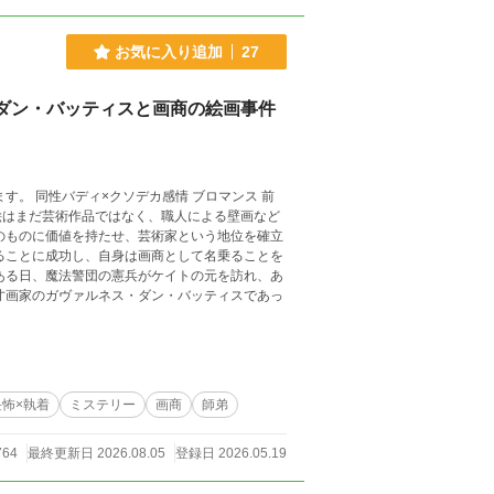
に国王は近隣諸国へ侵略戦争を仕掛けると宣言。
オーリンの後を追って続々と国外へ脱出してい
お気に入り追加
27
るオーリンのもとに、王国きっての優秀な人材が
ダン・バッティスと画商の絵画事件
。 同性バディ×クソデカ感情 ブロマンス 前
絵はまだ芸術作品ではなく、職人による壁画など
才画家のガヴァルネス・ダン・バッティスであっ
畏怖×執着
ミステリー
画商
師弟
764
最終更新日 2026.08.05
登録日 2026.05.19