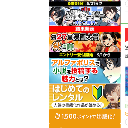
意！！ ※本作品はフィクションで
快になります。
ります。 もしちょっと
手に
で