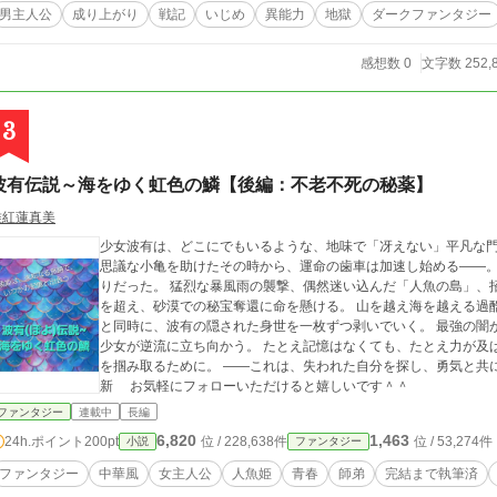
ういうあらすじやタグ付けみたいなところが壊滅的にダメなので、もし違うなと思いまし
男主人公
成り上がり
戦記
いじめ
異能力
地獄
ダークファンタジー
す。 もう一度言います。 ”フィクション”です。 本作品はまず間違いなく多くの読者の方が最初に不
 現在、精神的によろしくない方、または女性の読者の方。 今作品の世界観、そして真相的にも非常に関わることにな
感想数 0
文字数 252,
でも嫌な予感がした方はここで止めていただけると助かります。 恐らく意見や感想は真っ二つに分かれると勝
思っているのでここで先に書かせてください。 ちなみに──書いている作者も引いています。 ここまで読んでいただいて、それ
も！という有難い方々がいれば覗いてくださると作者としては嬉しく思います。 長文、失礼いたしました。 ※投稿はのんびりとし
たものです。 ※作者は文章力が壊滅的にまだまだです。
3
波有伝説～海をゆく虹色の鱗【後編：不老不死の秘薬】
唯紅蓮真美
少女波有は、どこにでもいるような、地味で「冴えない」平凡な
思議な小亀を助けたその時から、運命の歯車は加速し始める——。 それが、連鎖するように続く奇遇と冒険の始
りだった。 猛烈な暴風雨の襲撃、偶然迷い込んだ「人魚の島」、招待を受けた「南海の宮殿」、さらには雪山の頂
を超え、砂漠での秘宝奪還に命を懸ける。 山を越え海を越える過酷な旅は、かけがえのない仲間たちとの絆を育む
と同時に、波有の隠された身世を一枚ずつ剥いでいく。 最強の闇が降臨する時、名もなき雑草のようにひたむきな
少女が逆流に立ち向かう。 たとえ記憶はなくても、たとえ力が及ばずとも。 彼女はその細い手で、前世から続く縁
を掴み取るために。 ——これは、失われた自分を探し、勇気と共に歩む「帰還」の物語。 ※執筆済み・ほぼ毎日更
新 お気軽にフォローいただけると嬉しいです＾＾
ファンタジー
連載中
長編
6,820
1,463
24h.ポイント
200pt
位 / 228,638件
位 / 53,274件
小説
ファンタジー
ファンタジー
中華風
女主人公
人魚姫
青春
師弟
完結まで執筆済