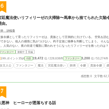
6
宮廷魔法使いリフィリーゼの大掃除〜馬車から捨てられた欠陥
理由。
碧井 汐桜香
貴族令嬢として育ったリフィリーゼは、貴族として圧倒的に欠けている。 空気を読
ができない。他人の感情に気がつけない。杓子定規に物事を判断してしまう。 そん
た。人気のない、夜の街道で魔獣に襲われそうになったリフィリーゼを救ったのは？
ファンタジー
連載中
長編
19,472
3,200
24h.ポイント
35pt
位 / 228,638件
位 / 53,274件
小説
ファンタジー
女主人公
ファンタジー
魔法
宮廷魔法使い
師弟
令嬢
貴族令嬢
感想数 0
文字数 62,
7
大悪神 ヒーローが悪落ちする話