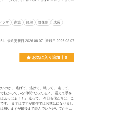
恐ろしい計画が待っていた。 傷を治すこ
日を取り戻すための物語。
ドラマ
家族
師弟
群像劇
成長
154
最終更新日 2026.08.07
登録日 2026.08.07
お気に入り追加
0
あまり判断がつきませんでした。 作者はこ