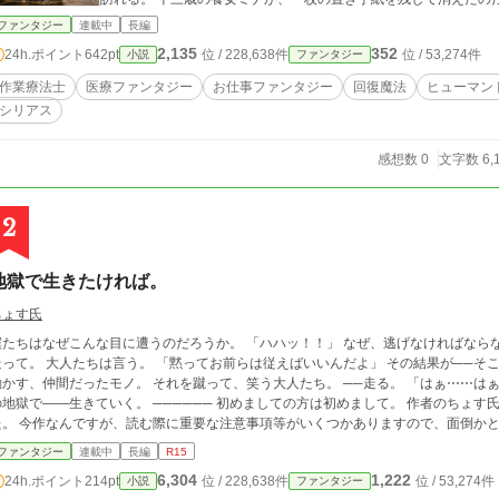
ます』 ミナが自ら向かったのは、苦しい記憶や役割から解放されるという〈無憂教会〉。 だが、彼女から伸びる白
ファンタジー
連載中
長編
い糸の先には、死んだはずのアルドの師と、人から苦しみをなくすための
2,135
352
24h.ポイント
642pt
位 / 228,638件
位 / 53,274件
小説
ファンタジー
とと、その人の人生を取り戻すことは同じなのか。 過去の夢を、今も選び続けなければならないのか。 これは、誰
かを「元どおり」にするのではなく、迷い、拒み、選び直せる明
作業療法士
医療ファンタジー
お仕事ファンタジー
回復魔法
ヒューマン
シリアス
感想数 0
文字数 6,
2
地獄で生きたければ。
ちょす氏
ちはなぜこんな目に遭うのだろうか。 「ハハッ！！」 なぜ、逃げなければならないのか。 逃げて、逃げて、戦って。 走って、
。 「黙ってお前らは従えばいいんだよ」 その結果が──そこで転がっている”仲間”だったモノ。 震えて手を
仲間だったモノ。 それを蹴って、笑う大人たち。 ──走る。 「はぁ⋯⋯はぁはぁっはぁ！！」 走って。 今日も僕たちは、こ
——生きていく。 ────── 初めましての方は初めまして。 作者のちょす氏です。 まずはですが前作ではお世話になりまし
等がいくつかありますので、面倒かとは思いますが最後まで読んでいただいてから読
ご判断いただければと思います。 面倒であれば読まない方が精神衛生上良いかと思われます。 今作品は塔シリーズの”四作品
ファンタジー
連載中
長編
R15
”です。 しかし初見の方でもほとんど問題はありません。 拙著にはなりますが、またお付き合いいただければと思いますので、どう
6,304
1,222
24h.ポイント
214pt
位 / 228,638件
位 / 53,274件
小説
ファンタジー
ぞよろしくお願いいたします。 そして、タグやジャンルなのですが、正直要素が多すぎて