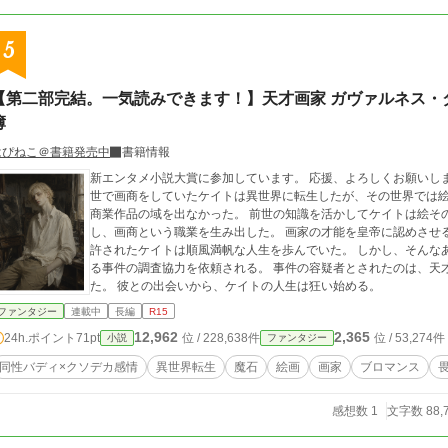
があると知り、激怒。さらに、他にも複数の不正が発覚し、さら
そんな危ういギアディス王国に見切りをつけた元教え子たちは、
5
く。 こうして、小国の離島でのんびりとした開拓生活を希望す
集まりつつあった……
【第二部完結。一気読みできます！】天才画家 ガヴァルネス・
簿
はぴねこ＠書籍発売中
書籍情報
新エンタメ小説大賞に参加しています。 応援、よろしくお願いします
世で画商をしていたケイトは異世界に転生したが、その世界では
商業作品の域を出なかった。 前世の知識を活かしてケイトは絵そのものに価値を持たせ、芸術家という地位を確立
し、画商という職業を生み出した。 画家の才能を皇帝に認めさせることに成功し、自身は画商として名乗ることを
許されたケイトは順風満帆な人生を歩んでいた。 しかし、そんなある日、魔法警団の憲兵がケイトの元を訪れ、あ
る事件の調査協力を依頼される。 事件の容疑者とされたのは、天
た。 彼との出会いから、ケイトの人生は狂い始める。
ファンタジー
連載中
長編
R15
12,962
2,365
24h.ポイント
71pt
位 / 228,638件
位 / 53,274件
小説
ファンタジー
同性バディ×クソデカ感情
異世界転生
魔石
絵画
画家
ブロマンス
感想数 1
文字数 88,