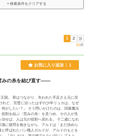
× 検索条件をクリアする
1
2
46
件
お気に入り追加
1
営みの糸を結び直す――
足さえ元に戻