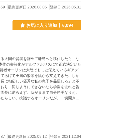
559
最終更新日 2026.08.06
登録日 2026.05.31
お気に入り追加
6,094
こる大国の賢者を辞めて離島へと移住したら、な
育てあげて王国の繁栄を陰から支えてきた。しか
団長に相応しい優秀な私の息子を贔屓しろ」と不
ており、同じようにできないなら学園を去れと告
学園長に逆らえず、我がままで自分勝手なうえ、
いたらしい。抗議するオーリンだが、一切聞き入
線から身を引きましょう」と引退宣言をし、大国
たエストラーダという小国へ向かうが、そこへ彼
ンに命を助けられ、彼を生涯の師と仰ぐ彼女を人
島開拓の仕事を引き受けると、パトリシアととも
家畜の世話をしたり、修行をしたり、時に離島の
し、あらゆるジャンルで国内の重要な役職に就い
887
最終更新日 2025.09.12
登録日 2021.12.04
であるオーリンが学園から不当解雇された可能性