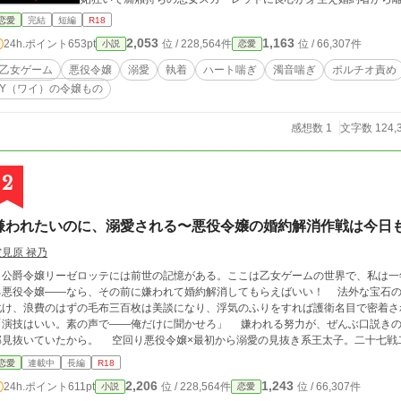
恐怖症になっていた婚約者クリスに報復Hされるはなしです。 ③引き篭もりの子豚令嬢、麗しの侯爵に婚約破棄を
恋愛
完結
短編
R18
告げる。 （アラン×ブランシュ） 美しい婚約者アランの婚約者
2,053
1,163
24h.ポイント
653pt
位 / 228,564件
位 / 66,307件
小説
恋愛
暴食をし続けてきた引き篭もり令嬢ブランシュが、美しくなりア
せＨされるはなしです。 ④嘘つき婚約者に断罪を。 （ジェード×ノワール） 転生者で記憶持ちの令嬢ノワールは、
乙女ゲーム
悪役令嬢
溺愛
執着
ハート喘ぎ
濁音喘ぎ
ポルチオ責め
幼い時は婚約者ジェードと仲が良かった。しかし勅命婚約をきっ
Y（ワイ）の令嬢もの
レットと浮気をして寂しさを埋めていた。裏切りを知った婚約者に執着Ｈされる
に捕まったら。 （ヴァン×ルーシィ） 浮気性の婚約者をもつ地味
何にも興味がない変わった令嬢だった。痩せぎすの体に古いドレス
感想数 1
文字数 124,
気性だったのは実は理由があって……。婚約者の好意を無視し続
す。
2
嫌われたいのに、溺愛される〜悪役令嬢の婚約解消作戦は今日
空見原 禄乃
公爵令嬢リーゼロッテには前世の記憶がある。ここは乙女ゲームの世界で、私は一
る悪役令嬢――なら、その前に嫌われて婚約解消してもらえばいい！ 法外な宝石の
化け、浪費のはずの毛布三百枚は美談になり、浮気のふりをすれば護衛名目で密着さ
「演技はいい。素の声で――俺だけに聞かせろ」 嫌われる努力が、ぜんぶ口説きの
部見抜いていたから。 空回り悪役令嬢×最初から溺愛の見抜き系王太子。二十七戦
――のはずが、その夜すら彼の手で甘く裏返される。負けっぱなしの恋の行方を、ど
恋愛
連載中
長編
R18
2,206
1,243
24h.ポイント
611pt
位 / 228,564件
位 / 66,307件
小説
恋愛