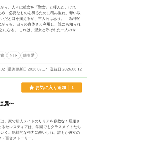
姿から、人々は彼女を『聖女』と呼んだ。けれ
ばれた一人の令嬢
令嬢
NTR
略奪愛
182
最終更新日 2026.07.17
登録日 2026.06.12
お気に入り追加
1
従属〜
顔は、家で新人メイドのリリアを容赦なく屈服さ
めるセレスティアは、学園でもクラスメイトたち
でいく。絶対的な権力に酔いしれ、誰もが彼女の
徳の学園サスペンス・百合ストーリー。