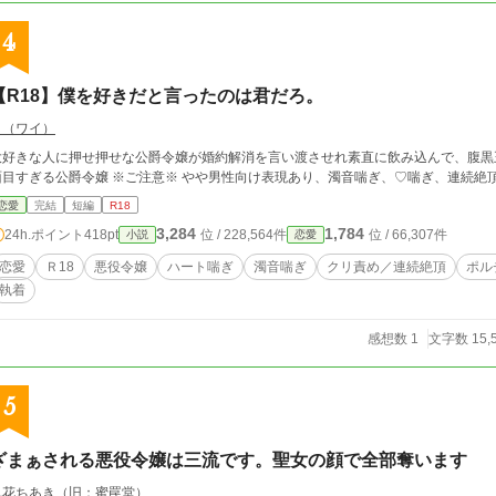
4
【R18】僕を好きだと言ったのは君だろ。
Ｙ（ワイ）
大好きな人に押せ押せな公爵令嬢が婚約解消を言い渡させれ素直に飲み込んで、腹黒
面目すぎる公爵令嬢 ※ご注意※ やや男性向け表現あり、濁音喘ぎ、♡喘ぎ、連続絶
恋愛
完結
短編
R18
3,284
1,784
24h.ポイント
418pt
位 / 228,564件
位 / 66,307件
小説
恋愛
恋愛
Ｒ18
悪役令嬢
ハート喘ぎ
濁音喘ぎ
クリ責め／連続絶頂
ポル
執着
感想数 1
文字数 15,
5
ざまぁされる悪役令嬢は三流です。聖女の顔で全部奪います
風花ちあき（旧：蜜罠堂）