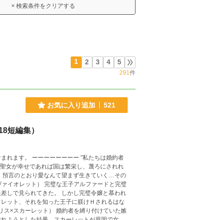
× 検索条件をクリアする
1
2
3
4
5
291
件
お気に入り追加
521
18短編集）
 ″私たちは婚約者
 聖女が幸せであれば国は繁栄し、蔑ろにされれ
、預言のとおり愛なんて望まず生きていく…その
差しで見られてきた。 しかし完璧令嬢と慕われ
オレット、それを知った王子に躾けＨされるはな
離れようとした結果、スカーレットが原因で女性