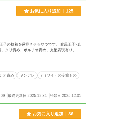
お気に入り追加
125
王子の執着を露見させるやつです。 腹黒王子×真
頂、クリ責め、ポルチオ責め、支配表現有り。
チオ責め
ヤンデレ
Y（ワイ）の令嬢もの
509
最終更新日 2025.12.31
登録日 2025.12.31
お気に入り追加
36