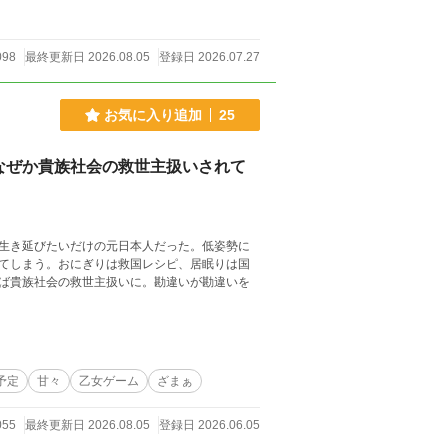
098
最終更新日 2026.08.05
登録日 2026.07.27
お気に入り追加
25
なぜか貴族社会の救世主扱いされて
生き延びたいだけの元日本人だった。低姿勢に
てしまう。おにぎりは救国レシピ、居眠りは国
ば貴族社会の救世主扱いに。勘違いが勘違いを
予定
甘々
乙女ゲーム
ざまぁ
055
最終更新日 2026.08.05
登録日 2026.06.05