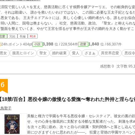
救済院で貧しい人々を支え、慈善活動に尽くす侯爵令嬢アマーリエ。 その献身的な
勘違い。 誰かを救いたいわけではない。 この国に必要な王太子妃となるため、必要なものを得るために積み重ね、奪い取
 王太子エドアルトには、美しく心優しい婚約者がいる。誰もがお似合いだと口を揃えるが、主人公は思う。 「精神的
い人間に、国母は務まらない。」 社交、慈善活動、政治。 『聖女』と称えられながらも、自らの身体さえ利用し、誰にも知られ
盤面を整えていくき、やがて王宮を揺るがす事件が王太子の婚約を大きく動かすことになる。 これは、聖女と呼
王太子妃の座へと辿り着くまでの物語。 ※夜21時前後に更新 ※この作品は、19世紀ドイツの社交界を参考にしております。
恋愛
完結
長編
R18
ただし架空世界のため、史実とは異なる部分もございます。
3,398
1,840
24h.ポイント
404pt
位 / 228,564件
位 / 66,307件
小説
恋愛
悪女
腹黒ヒロイン
聖女
婚約破棄
愛人
ざまぁ
異世界恋愛
悪役
感想数 0
文字数 95,
6
【18禁/百合】悪役令嬢の傲慢なる愛撫〜奪われた矜持と淫らな
水鳥聖子
美貌と権力で学園を牛耳る悪役令嬢・セレスティア。彼女の裏の
せ、その心身を徹底的に支配する冷酷な支配者だった。 刺激を求
を次々と罠に嵌め、次々と自らの隷属・契約関係へと落とし込ん
前にひざまずくかに思われたが――。 狂愛と背