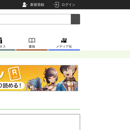
新規登録
ログイン
ネス
書籍
メディア化