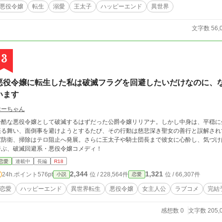
悪役令嬢
転生
溺愛
王太子
ハッピーエンド
異世界
文字数 56,
3
悪役令嬢に転生した私は破滅フラグを回避したいだけなのに、
います
おーちゃん
冷酷な悪役令嬢として破滅するはずだった公爵令嬢リリアナ。しかし中身は、平穏に
振る舞い、面倒事を避けようとするたび、その行動は慈悲深き聖女の善行と誤解され
家防衛、掃除はテロ阻止へ発展。さらに王太子や騎士団長まで彼女に心酔し、気づけ
呼ぶ、破滅回避系・悪役令嬢コメディ！
恋愛
連載中
長編
R18
2,344
1,321
24h.ポイント
576pt
位 / 228,564件
位 / 66,307件
小説
恋愛
恋愛
ハッピーエンド
異世界転生
悪役令嬢
女主人公
ラブコメ
完結
感想数 0
文字数 205,