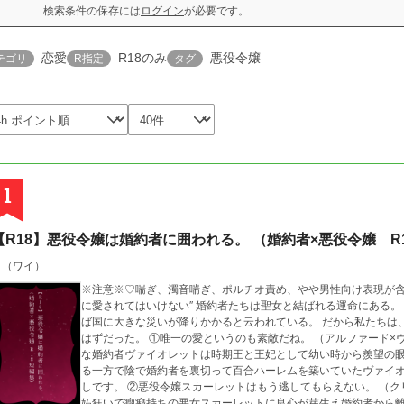
検索条件の保存には
ログイン
が必要です。
恋愛
R18のみ
悪役令嬢
テゴリ
R指定
タグ
1
【R18】悪役令嬢は婚約者に囲われる。 （婚約者×悪役令嬢 R
Ｙ（ワイ）
※注意※♡喘ぎ、濁音喘ぎ、ポルチオ責め、やや男性向け表現が含まれます。 ーーーーーーーー
に愛されてはいけない″ 婚約者たちは聖女と結ばれる運命にある。
ば国に大きな災いが降りかかると云われている。 だから私たちは
はずだった。 ①唯一の愛というのも素敵だね。 （アルファード×ヴァイオレット） 完璧な王子アルファードと完璧
な婚約者ヴァイオレットは時期王と王妃として幼い時から羨望の眼
る一方で陰で婚約者を裏切って百合ハーレムを築いていたヴァイ
しです。 ②悪役令嬢スカーレットはもう逃してもらえない。 （クリス×スカーレット） 婚約者を縛り付けていた嫉
妬狂いで癇癪持ちの悪女スカーレットに良心が芽生え婚約者から