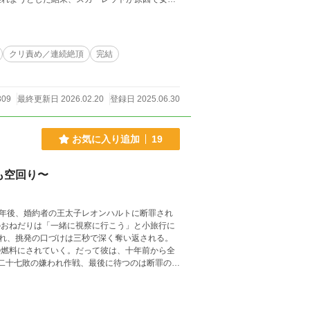
に相応しくないと社交界で罵られ続けストレスから
ランに別れを告げたら婚約者の檄重執着でわから
クリ責め／連続絶頂
完結
かけにノワールはジェードを避けて陰でヴァイオ
はなしです。 ⑤治安の悪い婚約者
な令嬢ルーシィ。彼女は″研究″さえできれば他の
、化粧気もない″変人令嬢″。しかしヴァンが浮
309
最終更新日 2026.02.20
登録日 2025.06.30
けた令嬢が幸せな地獄に叩き落とされるはなしで
お気に入り追加
19
も空回り〜
年後、婚約者の王太子レオンハルトに断罪され
おねだりは「一緒に視察に行こう」と小旅行に
れ、挑発の口づけは三秒で深く奪い返される。
燃料にされていく。だって彼は、十年前から全
二十七敗の嫌われ作戦、最後に待つのは断罪の夜
うか見届けてください。