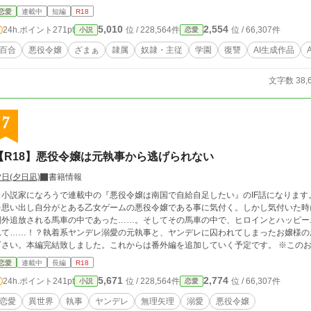
恋愛
連載中
短編
R18
5,010
2,554
24h.ポイント
271pt
位 / 228,564件
位 / 66,307件
小説
恋愛
百合
悪役令嬢
ざまぁ
隷属
奴隷・主従
学園
復讐
AI生成作品
文字数 38,
7
【R18】悪役令嬢は元執事から逃げられない
日(夕日凪)
書籍情報
小説家になろうで連載中の『悪役令嬢は南国で自給自足したい』のIF話になります。 侯爵令嬢ビアンカ・シュラットは前世の
を思い出し自分がとある乙女ゲームの悪役令嬢である事に気付く。しかし気付いた時
国外追放される馬車の中であった……。そしてその馬車の中で、ヒロインとハッピー
れて……！？執着系ヤンデレ溺愛の元執事と、ヤンデレに囚われてしまったお嬢様の
さい。本編完結致しました。これからは番外編を追加していく予定です。 ※このお話単体で読めるようになっています。 ※本編は
溺愛いちゃらぶですが、こちらはヤンデレ無理矢理（最終的には溺愛）ものになりま
恋愛
連載中
長編
R18
5,671
2,774
24h.ポイント
241pt
位 / 228,564件
位 / 66,307件
小説
恋愛
恋愛
異世界
執事
ヤンデレ
無理矢理
溺愛
悪役令嬢