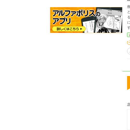
ど、それは
る悪女である。
に弱
ず
が、