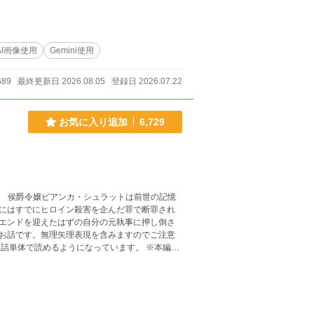
AI画像使用
Gemini使用
689
最終更新日 2026.08.05
登録日 2026.07.22
お気に入り追加
6,729
記憶
にはすでにヒロイン殺害を企んだ罪で断罪され
エンドを迎えたはずの自分の元執事に押し倒さ
お話です。無理矢理表現を含みますのでご注意
す。