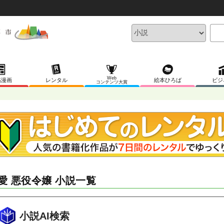
Web
稿漫画
レンタル
絵本ひろば
ビジ
コンテンツ大賞
愛 悪役令嬢 小説一覧
小説AI検索