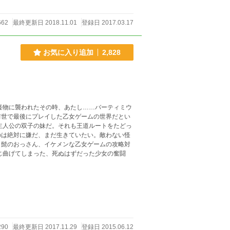
662
最終更新日 2018.11.01
登録日 2017.03.17
お気に入り追加
2,828
怪物に襲われたその時、あたし……バーティミウ
前世で最後にプレイした乙女ゲームの世界だとい
主人公の双子の妹だ。それも王道ルートをたどっ
のは絶対に嫌だ、まだ生きていたい。敵わない怪
、髭のおっさん、イケメンな乙女ゲームの攻略対
じ曲げてしまった、死ぬはずだった少女の奮闘
290
最終更新日 2017.11.29
登録日 2015.06.12