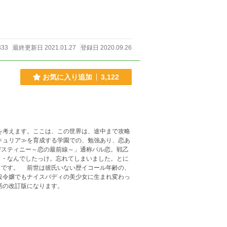
333
最終更新日 2021.01.27
登録日 2020.09.26
お気に入り追加
3,122
考えます。ここは、この世界は、途中まで攻略
キュリア≫を育成する学園での、勉強あり、恋あ
デスティニー～恋の最前線～」通称バル恋。戦乙
・・なんでしたっけ。忘れてしまいました。とに
ール年齢の、
他サイトに連載中の話の改訂版になります。