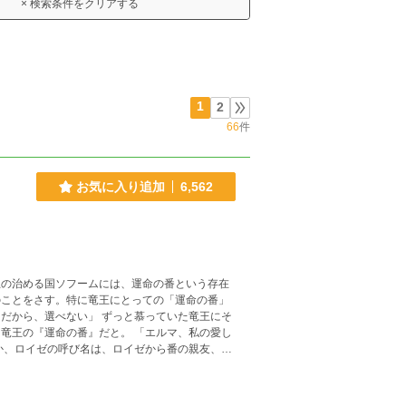
× 検索条件をクリアする
1
2
66
件
お気に入り追加
6,562
のことをさす。特に竜王にとっての「運命の番」
竜王の『運命の番』だと。 「エルマ、私の愛し