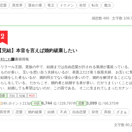
恋愛
異世界
運命の番
竜王
イケメン
前世
転生
魔法
感想数 480
文字数 109,
2
【完結】本音を言えば婚約破棄したい
野村にれ
書籍情報
ペリラール王国。貴族の中で、結婚までは自由恋愛が許される風潮が蔓延っている。
 互いを想い合う夫婦もいるが、表面上だけ装う仮面夫婦、 お互いに誓約書を作って、割り切った契約結婚も多い。 恋
愛結婚をした者もいるが、婚約同士でない場合が多いので、婚約を解消することにな
ている。 だからこそ、婚約者と結婚する者が多い。だがうまくいくことは稀である。 婚約破棄はおろか、婚約解消も出来
、結婚しても希望はないのが、この国である。 そこに生まれてしまったカナン・リッツソード侯爵令嬢も、 自由恋愛を楽しむ婚
約者を持っている。ああ、婚約破棄したい。 ※気分転換で書き始めたので、
恋愛
完結
短編
R15
6,744
3,099
24h.ポイント
213pt
位 / 228,797件
位 / 66,375件
小説
恋愛
異世界
恋愛
婚約破棄
結婚
不貞
自由恋愛
前世
異能
ざまぁ
文字数 80,