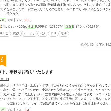
世の記憶がある。 前世では犬の獣人だった私。 私の番は幼馴染の人間だった。自身の番が愛おしくて仕方なかった。しか
、人間の彼には獣人の番への感情が理解出来ず嫌われていた。それでも諦めずに彼に好きだと告げる
落とした私。 彼に会えなくなるのは悲しいがこれでもう彼に迷惑をかけなくて済む…。そう思いながら私の人生は幕を閉じ
た……筈だった。
恋愛
完結
長編
R15
8,506
3,745
24h.ポイント
156pt
位 / 228,797件
位 / 66,375件
小説
恋愛
幼馴染
恋愛
イケメン
獣人
前世
魔法
感想数 80
文字数 39,
5
殿下、毒殺はお断りいたします
石里 唯
公爵令嬢エリザベスは、王太子エドワードから幼いころから熱烈に求婚され続けてい
世、心から愛した相手と結ばれ、毒殺された記憶があり、今生の目標は、ただ穏やか
麗、文武両道、加えて王太子という立場で国中の令嬢たちの憧れであるエドワードと
拒絶を全く意に介しない王太子、彼女を溺愛し生涯手元に置くと公言する兄を振り切
。大まかな流れに変更はありません。 「小説家になろう」サイトで番外編を投稿して
います。
恋愛
完結
長編
R15