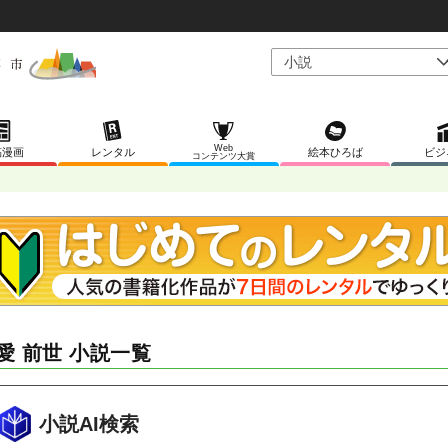
Web
稿漫画
レンタル
絵本ひろば
ビジ
コンテンツ大賞
愛 前世 小説一覧
小説AI検索