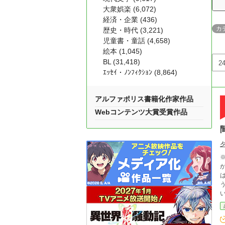
大衆娯楽 (6,072)
経済・企業 (436)
カ
歴史・時代 (3,221)
児童書・童話 (4,658)
絵本 (1,045)
BL (31,418)
ｴｯｾｲ・ﾉﾝﾌｨｸｼｮﾝ (8,864)
アルファポリス書籍化作家作品
Webコンテンツ大賞受賞作品
※
は特
い