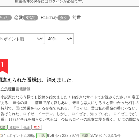
検索条件の保存には
ログイン
が必要です。
恋愛
R15のみ
前世
テゴリ
R指定
タグ
1
間違えられた番様は、消えました。
夕立悠理
書籍情報
小説家になろう様でも投稿を始めました！お好きなサイトでお読みください※ 竜王の治める国ソフームには、運命の番という存在
がある。 運命の番――前世で深く愛しあい、来世も恋人になろうと誓い合った相手
別で、国に繁栄を与える存在でもある。 「ロイゼ、君は私の運命の番じゃない。だから、選べない」 ずっと慕っていた竜王にそ
う告げられた、ロイゼ・イーデン。しかし、ロイゼは、知っていた。 ロイゼこそが、
番」 けれどそれを知らない竜王は、今日もロイゼの親友に愛を囁く。 いつの間にか、ロイゼの呼び名は、ロイゼから番の親友、そ
して最後は嘘つきに変わっていた。 名前を失くしたロイゼは、消えることにした。
恋愛
連載中
長編
R15
656
379
24h.ポイント
2,066pt
位 / 228,797件
位 / 66,375件
小説
恋愛