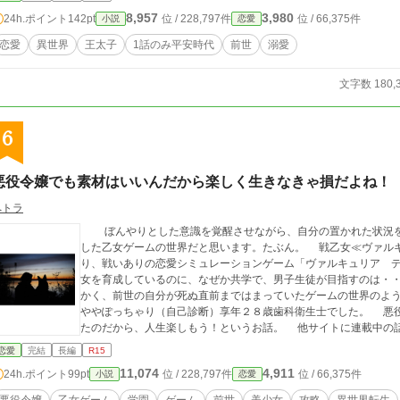
8,957
3,980
24h.ポイント
142pt
位 / 228,797件
位 / 66,375件
小説
恋愛
恋愛
異世界
王太子
1話のみ平安時代
前世
溺愛
文字数 180,
6
悪役令嬢でも素材はいいんだから楽しく生きなきゃ損だよね！
ペトラ
ぼんやりとした意識を覚醒させながら、自分の置かれた状況を
した乙女ゲームの世界だと思います。たぶん。 戦乙女≪ヴァル
り、戦いありの恋愛シミュレーションゲーム「ヴァルキュリア 
女を育成しているのに、なぜか共学で、男子生徒が目指すのは・
かく、前世の自分が死ぬ直前まではまっていたゲームの世界のようです。 前世は彼氏いない歴イコ
ややぽっちゃり（自己診断）享年２８歳歯科衛生士でした。 悪役令嬢でもナイスバディの美少女に生まれ変わっ
たのだから、人生楽しもう！というお話。 
恋愛
完結
長編
R15
11,074
4,911
24h.ポイント
99pt
位 / 228,797件
位 / 66,375件
小説
恋愛