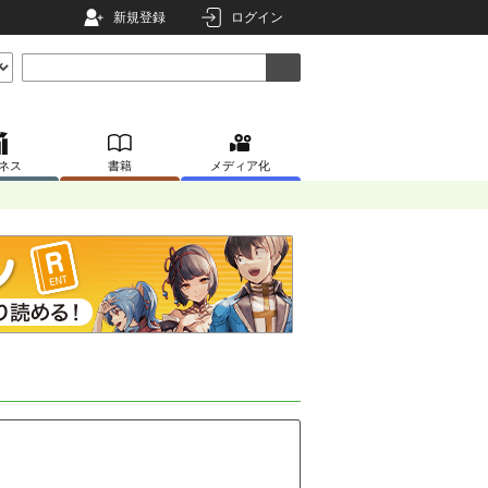
新規登録
ログイン
ネス
書籍
メディア化