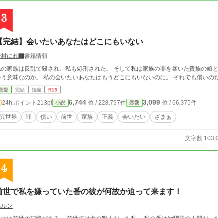
3
【完結】会いたいあなたはどこにもいない
野村にれ
書籍情報
家族は反乱で殺され、私も処刑された。 そして私は家族の罪を暴いた貴族の娘として再び生まれた。 これは足りない罪を償えと
いう意味なのか。 私の会いたいあなたはもうどこ
恋愛
完結
短編
R15
6,744
3,099
24h.ポイント
213pt
位 / 228,797件
位 / 66,375件
小説
恋愛
異世界
罪
償い
前世
家族
正義
会いたい
ざまぁ
文字数 103,
4
前世で私を嫌っていた番の彼が何故か迫って来ます！
ハルン