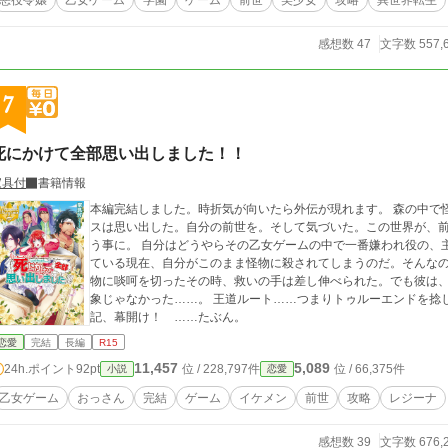
悪役令嬢
乙女ゲーム
学園
ゲーム
前世
美少女
攻略
異世界転生
感想数 47
文字数 557,
7
死にかけて全部思い出しました！！
家具付
書籍情報
本編完結しました。時折気が向いたら外伝が現れます。 森の中で
スは思い出した。自分の前世を。そして気づいた。この世界が、
う事に。 自分はどうやらその乙女ゲームの中で一番嫌われ役の、
ている現在、自分がこのまま怪物に殺されてしまうのだ。そんな
物に啖呵を切ったその時、救いの手は差し伸べられた。でも彼は
象じゃなかった……。 王道ルート……つまりトゥルーエンドを捻
記、幕開け！ ……たぶん。
恋愛
完結
長編
R15
11,457
5,089
24h.ポイント
92pt
位 / 228,797件
位 / 66,375件
小説
恋愛
乙女ゲーム
おっさん
完結
ゲーム
イケメン
前世
攻略
レジーナ
感想数 39
文字数 676,