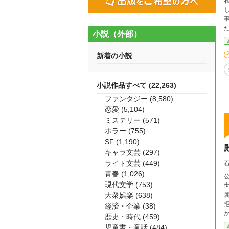
私には前
し
事で命を
小説（外部）
新着の小説
小説作品すべて (22,263)
ファンタジー (8,580)
恋愛 (5,104)
ミステリー (571)
ホラー (755)
SF (1,190)
キャラ文芸 (297)
ライト文芸 (449)
青春 (1,026)
現代文学 (753)
大衆娯楽 (638)
経済・企業 (38)
か。 「小説家になろう」サイトで完結済みです
歴史・時代 (459)
児童書・童話 (484)