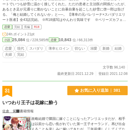
ートでいつも紗雪に温かく接してくれた。ただの患者と主治医の関係だったが、
あるとき足が元通りに動かないことに自暴自棄を起こした紗雪に啓一郎は告げ
る。「俺と結婚してくれないか」と──。 【薄幸の元バレリーナ×スパダリエリ
ート医者】全43話完結。 ※R18描写はやんわり気味です ※ベリーズカフェで
も公開中 ※推敲、校正前のものですのでご注意下さい
恋愛
完結
長編
R18
24h.ポイント
21pt
25,084
10,843
位 / 228,585件
位 / 66,313件
小説
恋愛
恋愛
現代
スパダリ
薄幸ヒロイン
切ない
溺愛
新婚
結婚
夫婦
完結
文字数 96,140
最終更新日 2021.12.29
登録日 2021.12.08
31
お気に入り追加
381
いつわり王子は花嫁に酔う
佐倉 紫
書籍情報
政略結婚で隣国に嫁ぐことになったアンリエッタだが、相手
は以前から恋い焦がれていた第一王子オーランド。再び出会
えることを楽しみに嫁いできたが、三年前優しくしてくてた