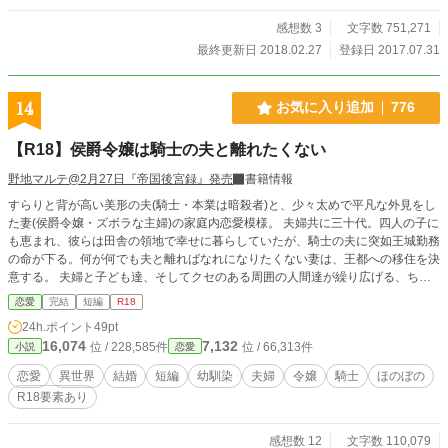
感想数 3
文字数 751,271
最終更新日 2018.02.27
登録日 2017.07.31
14
お気に入り追加
776
【R18】侯爵令嬢は騎士の夫と離れたくない
野地マルテ@2月27日『帝国後宮録』発売
書籍情報
すらりと背が高い美形の夫(騎士・本業は暗殺者)と、少々太めで平凡な外見をし
た妻(侯爵令嬢・ズボラな主婦)の家庭内恋愛模様。 夫婦共に三十代。四人の子に
も恵まれ、彼らは田舎の領地で幸せに暮らしていたが、騎士の夫に突如王城勤務
の命が下る。何が何でも夫と離ればなれになりたくない妻は、王都への移住を決
意する。 夫婦と子ども達、そしてクセのある周囲の人間達が繰り広げる、ちょ
っと生々しくて不合理で、でも愛は溢れている！？日々の物語。 ◆SS集です。
恋愛
完結
短編
R18
(1話完結のエピソードもあれば、複数話跨ぐこともあり。エピソードの終わりに
24h.ポイント
49pt
は＜完＞つきます) ◆R回には※あり。 ◆他サイトに掲載していたものを再編集
16,074
7,132
位 / 228,585件
位 / 66,313件
小説
恋愛
しました。
恋愛
異世界
結婚
短編
幼馴染
夫婦
令嬢
騎士
ほのぼの
R18要素あり
感想数 12
文字数 110,079