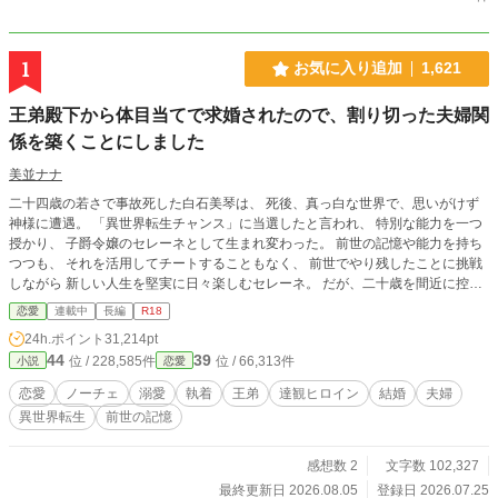
1
お気に入り追加
1,621
王弟殿下から体目当てで求婚されたので、割り切った夫婦関
係を築くことにしました
美並ナナ
二十四歳の若さで事故死した白石美琴は、 死後、真っ白な世界で、思いがけず
神様に遭遇。 「異世界転生チャンス」に当選したと言われ、 特別な能力を一つ
授かり、 子爵令嬢のセレーネとして生まれ変わった。 前世の記憶や能力を持ち
つつも、 それを活用してチートすることもなく、 前世でやり残したことに挑戦
しながら 新しい人生を堅実に日々楽しむセレーネ。 だが、二十歳を間近に控え
たある日。 父親からそろそろ結婚しなさいと命じられ、 これまで避けていた社
恋愛
連載中
長編
R18
交界に渋々復帰することに。 一生結婚なんてしたくないと思っていたが、 貴族
24h.ポイント
31,214pt
の義務として仕方がない。 それならば…… 愛はいらない。 身分が同じくらい
44
39
位 / 228,585件
位 / 66,313件
小説
恋愛
で、 生理的な嫌悪感を抱かず、 信頼できる男性と、割り切った婚姻がいい。 そ
う思って、夜会で相手探しを始めたところ、 なぜか美貌の王弟殿下に捕まって
恋愛
ノーチェ
溺愛
執着
王弟
達観ヒロイン
結婚
夫婦
しまってーー？ 愛を信じられない前世持ちの達観令嬢と 愛が重いロールキャベ
異世界転生
前世の記憶
ツ系王弟の すれ違いから始まる夫婦の恋物語。 ※設定がゆるい部分もあると思
いますので、気楽にお読み頂ければ幸いです。 ※Rシーンにはタイトル横に(※)
を付けています。 ※本作品は、エブリスタ様・ムーンライトノベルズ様にも掲
感想数 2
文字数 102,327
載しています。
最終更新日 2026.08.05
登録日 2026.07.25