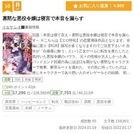
16
お気に入り追加
4,800
寡黙な悪役令嬢は寝言で本音を漏らす
イセヤ レキ
書籍情報
旧題：本音は寝て言え～寡黙な悪役令嬢は寝言で本音を漏ら
す～ ※こちらは【エロ特化】の恋愛薄味作品となります。全
編に渡り【R18】描写が多くなりますのでご注意下さい※ 自
分が「白薔薇に酔う」という乙女ゲームに転生を果たしたと
気付いた悪役令嬢のパウラ。 元々の性格が大人しかった為、
バッドエンド回避の為にほぼ口を開かない寡黙なキャラクタ
ーで無事、断罪ルートを逃れた。 その先に待っていたのは、
推しキャラクターであり想い人のオレゲールとの結婚。 初夜
に現れないオレゲールを待ち続けたパウラは気付いたら寝て
恋愛
完結
長編
R18
しまったのだが、起きたら殆ど会話らしいものはなかった筈
24h.ポイント
42pt
のオレゲールに溺愛されるようになり……？ 仕事に支障のな
17,290
7,753
位 / 228,585件
位 / 66,313件
小説
恋愛
さそうな口数の少ない女性をたまたま選んだ宰相が、寝言で
相手の本音を聞いてしまってズブズブにのめり込んでいく
異世界
ハッピーエンド
転生
敬語攻め
調教
悪役令嬢
話。 ※細かい設定はおざなりにした、単なる夫婦のイチャラ
言葉責め
夫婦
ノーチェ
ブエロ話です。 ※直接的ではありませんが、残虐描写ありま
す。 ※以下の描写ございますので、地雷の方はお避け下さ
い。 ♡喘ぎ／クンニ／放尿／潮吹き／調教／言葉責め／溺愛
感想数 65
文字数 159,901
／らぶえっち／レイプ未遂／ディルド／貞操帯／ボディアク
最終更新日 2024.01.19
登録日 2022.01.17
セ／舐めあいっこ(69)／敬語責め／パイパン／アナル／遠隔