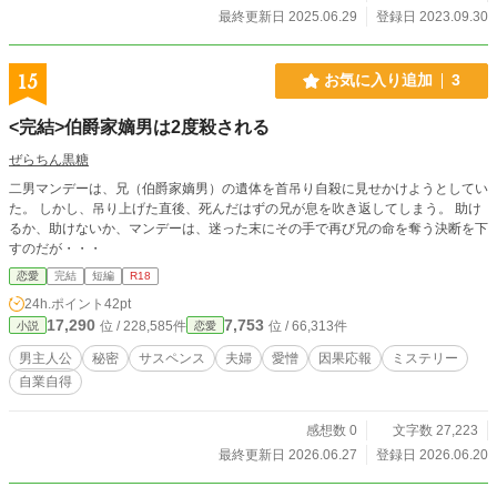
最終更新日 2025.06.29
登録日 2023.09.30
15
お気に入り追加
3
<完結>伯爵家嫡男は2度殺される
ぜらちん黒糖
二男マンデーは、兄（伯爵家嫡男）の遺体を首吊り自殺に見せかけようとしてい
た。 しかし、吊り上げた直後、死んだはずの兄が息を吹き返してしまう。 助け
るか、助けないか、マンデーは、迷った末にその手で再び兄の命を奪う決断を下
すのだが・・・
恋愛
完結
短編
R18
24h.ポイント
42pt
17,290
7,753
位 / 228,585件
位 / 66,313件
小説
恋愛
男主人公
秘密
サスペンス
夫婦
愛憎
因果応報
ミステリー
自業自得
感想数 0
文字数 27,223
最終更新日 2026.06.27
登録日 2026.06.20