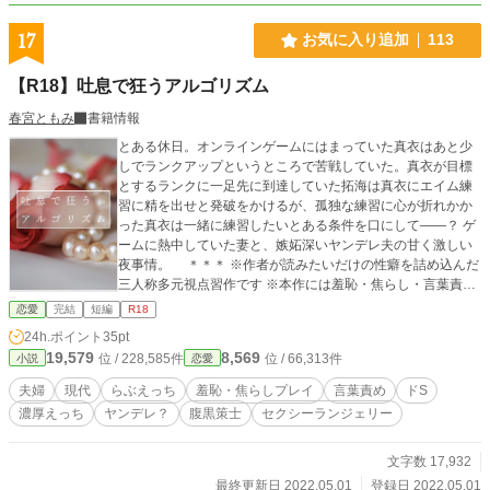
操作／２穴／自慰
17
お気に入り追加
113
【R18】吐息で狂うアルゴリズム
春宮ともみ
書籍情報
とある休日。オンラインゲームにはまっていた真衣はあと少
しでランクアップというところで苦戦していた。真衣が目標
とするランクに一足先に到達していた拓海は真衣にエイム練
習に精を出せと発破をかけるが、孤独な練習に心が折れかか
った真衣は一緒に練習したいとある条件を口にして――？ ゲ
ームに熱中していた妻と、嫉妬深いヤンデレ夫の甘く激しい
夜事情。 ＊＊＊ ※作者が読みたいだけの性癖を詰め込んだ
三人称多元視点習作です ※本作には羞恥・焦らし・言葉責め
要素、（若干の）露出・調教要素、‬中出し‬表現がありますの
恋愛
完結
短編
R18
で、前述の要素が苦手な方はご注意ください ※表紙はpixaba
24h.ポイント
35pt
y様よりお借りし、SS表紙メーカー様にて加工しております
19,579
8,569
位 / 228,585件
位 / 66,313件
小説
恋愛
夫婦
現代
らぶえっち
羞恥・焦らしプレイ
言葉責め
ドS
濃厚えっち
ヤンデレ？
腹黒策士
セクシーランジェリー
文字数 17,932
最終更新日 2022.05.01
登録日 2022.05.01