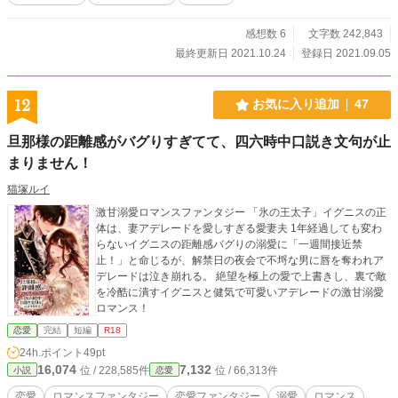
感想数 6
文字数 242,843
最終更新日 2021.10.24
登録日 2021.09.05
12
お気に入り追加
47
旦那様の距離感がバグりすぎてて、四六時中口説き文句が止
まりません！
猫塚ルイ
激甘溺愛ロマンスファンタジー 「氷の王太子」イグニスの正
体は、妻アデレードを愛しすぎる愛妻夫 1年経過しても変わ
らないイグニスの距離感バグりの溺愛に「一週間接近禁
止！」と命じるが、解禁日の夜会で不埒な男に唇を奪われア
デレードは泣き崩れる。 絶望を極上の愛で上書きし、裏で敵
を冷酷に潰すイグニスと健気で可愛いアデレードの激甘溺愛
ロマンス！
恋愛
完結
短編
R18
24h.ポイント
49pt
16,074
7,132
位 / 228,585件
位 / 66,313件
小説
恋愛
恋愛
ロマンスファンタジー
恋愛ファンタジー
溺愛
ロマンス