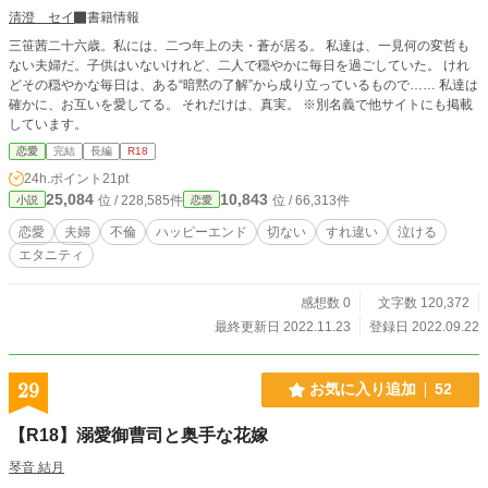
清澄 セイ
書籍情報
三笹茜二十六歳。私には、二つ年上の夫・蒼が居る。 私達は、一見何の変哲も
ない夫婦だ。子供はいないけれど、二人で穏やかに毎日を過ごしていた。 けれ
どその穏やかな毎日は、ある“暗黙の了解”から成り立っているもので…… 私達は
確かに、お互いを愛してる。 それだけは、真実。 ※別名義で他サイトにも掲載
しています。
恋愛
完結
長編
R18
24h.ポイント
21pt
25,084
10,843
位 / 228,585件
位 / 66,313件
小説
恋愛
恋愛
夫婦
不倫
ハッピーエンド
切ない
すれ違い
泣ける
エタニティ
感想数 0
文字数 120,372
最終更新日 2022.11.23
登録日 2022.09.22
29
お気に入り追加
52
【R18】溺愛御曹司と奥手な花嫁
琴音 結月