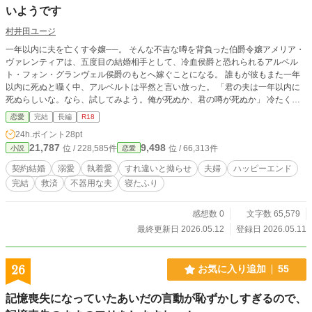
いようです
村井田ユージ
一年以内に夫を亡くす令嬢──。 そんな不吉な噂を背負った伯爵令嬢アメリア・
ヴァレンティアは、五度目の結婚相手として、冷血侯爵と恐れられるアルベル
ト・フォン・グランヴェル侯爵のもとへ嫁ぐことになる。 誰もが彼もまた一年
以内に死ぬと囁く中、アルベルトは平然と言い放った。 「君の夫は一年以内に
死ぬらしいな。なら、試してみよう。俺が死ぬか、君の噂が死ぬか」 冷たく傲
慢で、何を考えているのか分からない夫。 けれど彼は、不器用なほどにアメリ
恋愛
完結
長編
R18
アを守り、傷だらけの心を少しずつ溶かしていく。 死を呼ぶと噂された令嬢
24h.ポイント
28pt
が、死ぬ気のない冷血侯爵に愛され、もう一度生きることを選ぶまでの物語。
21,787
9,498
位 / 228,585件
位 / 66,313件
小説
恋愛
すれ違い夫婦の執着溺愛ロマンス。 ハッピーエンドです。 ※R18描写、過去の
つらい結婚・性的被害の示唆、暴力・死亡表現を含みます。
契約結婚
溺愛
執着愛
すれ違いと拗らせ
夫婦
ハッピーエンド
完結
救済
不器用な夫
寝たふり
感想数 0
文字数 65,579
最終更新日 2026.05.12
登録日 2026.05.11
26
お気に入り追加
55
記憶喪失になっていたあいだの言動が恥ずかしすぎるので、