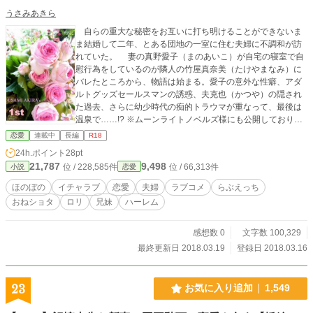
うさみあきら
自らの重大な秘密をお互いに打ち明けることができないま
ま結婚して二年、とある団地の一室に住む夫婦に不調和が訪
れていた。 妻の真野愛子（まのあいこ）が自宅の寝室で自
慰行為をしているのが隣人の竹屋真奈美（たけやまなみ）に
バレたところから、物語は始まる。愛子の意外な性癖、アダ
ルトグッズセールスマンの誘惑、夫克也（かつや）の隠され
た過去、さらに幼少時代の痴的トラウマが重なって、最後は
温泉で……!? ※ムーンライトノベルズ様にも公開しておりま
す長編第一弾目の作品です。1,500字程度を目安に分割し、読
恋愛
連載中
長編
R18
みやすくしました。 ☆先に投稿している第二弾目の作品『う
24h.ポイント
28pt
ちの奥さんとイチャラブなエッチしたらエッチな出会いが生
21,787
9,498
位 / 228,585件
位 / 66,313件
小説
恋愛
まれました【WEB】』も、よろしくお願いいたします。 http
s://www.alphapolis.co.jp/novel/448388458/334170229
ほのぼの
イチャラブ
恋愛
夫婦
ラブコメ
らぶえっち
おねショタ
ロリ
兄妹
ハーレム
感想数 0
文字数 100,329
最終更新日 2018.03.19
登録日 2018.03.16
23
お気に入り追加
1,549