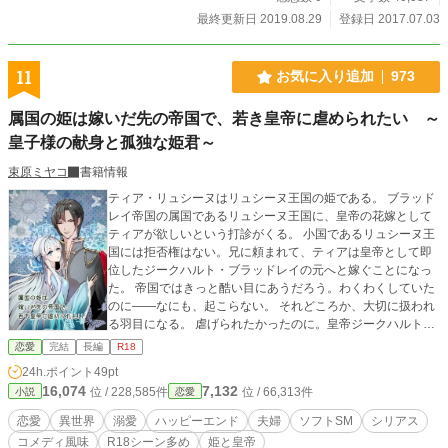
最終更新日 2019.08.29
登録日 2017.07.03
11
お気に入り追加
973
属国の姫は嫁いだ先の帝国で、若き皇帝に虐められたい ～
皇子様の献身と孤独な姫君～
束原ミヤコ
書籍情報
ティア・リュシーヌはリュシーヌ王国の姫である。 ブラッド
レイ帝国の属国であるリュシーヌ王国に、皇帝の花嫁として
ティアが欲しいという打診がくる。 小国であるリュシーヌ王
国には拒否権はない。兄に頼まれて、ティアは皇帝として即
位したジークハルト・ブラッドレイの元へと嫁ぐことになっ
た。 帝国ではきっと酷い目にあうだろう。わくわくしていた
のに――なにも、起こらない。 それどころか、大切に扱われ
る羽目になる。 虐げられたかったのに。皇帝ジークハルトは
とても優しく扱ってくれる。 ティアは徐々にジークハルトの
恋愛
完結
長編
R18
献身的な優しさに惹かれていき、やがてジークハルトが自分
24h.ポイント
49pt
を愛してくれる理由を知ると、虐められたいという感情にも
16,074
7,132
位 / 228,585件
位 / 66,313件
小説
恋愛
少しづつ変化が生まれてくる。 夫婦として歩み寄りながら愛
情を育む、孤独な過去を持つ二人の話。
恋愛
異世界
溺愛
ハッピーエンド
夫婦
ソフトSM
シリアス
コメディ風味
R18シーン多め
姫と皇帝