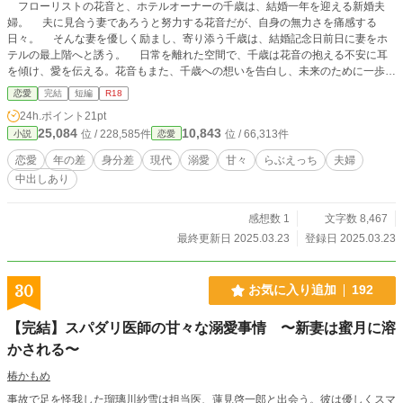
フローリストの花音と、ホテルオーナーの千歳は、結婚一年を迎える新婚夫
婦。 夫に見合う妻であろうと努力する花音だが、自身の無力さを痛感する
日々。 そんな妻を優しく励まし、寄り添う千歳は、結婚記念日前日に妻をホ
テルの最上階へと誘う。 日常を離れた空間で、千歳は花音の抱える不安に耳
を傾け、愛を伝える。花音もまた、千歳への想いを告白し、未来のために一歩を
踏み出す。 これは、ふたりが辿る、甘く切ない春のおはなし。
恋愛
完結
短編
R18
24h.ポイント
21pt
25,084
10,843
位 / 228,585件
位 / 66,313件
小説
恋愛
恋愛
年の差
身分差
現代
溺愛
甘々
らぶえっち
夫婦
中出しあり
感想数 1
文字数 8,467
最終更新日 2025.03.23
登録日 2025.03.23
30
お気に入り追加
192
【完結】スパダリ医師の甘々な溺愛事情 〜新妻は蜜月に溶
かされる〜
椿かもめ
事故で足を怪我した瑠璃川紗雪は担当医、蓮見啓一郎と出会う。彼は優しくスマ