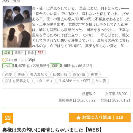
木桜 春雨
夫・優一は浮気をしている。 里奈はまだ、何も知らない――
「都合のいい妻」でいる限り、壊れないと信じている。 だが
ある日、優一の過去の恋人“桜川”の死に不審点があると知った
父・正幸が動き出す。 世間の“声”を扱う仕事をしてきた正幸
は、嘘にも沈黙にも敏感だった。 同居をきっかけに、正幸は
里奈を守るためにそばに立つ。 なのに――守るほどに、義父
として許されない想いが芽生えていく。 裏切りの果てに奪わ
れるのは、命ではなく“居場所”。 真実を知らない妻と、知っ
てしまった義父。崩れた家族の先で始まる、静かな“ざまぁ”と
恋愛
連載中
長編
R18
禁断の恋。
24h.ポイント
35pt
19,579
8,569
位 / 228,585件
位 / 66,313件
小説
恋愛
恋愛
夫婦
夫の裏切り
因果応報
義父×嫁
復讐
ざまぁ要素あり
エタニティ
生成AIチャットGPT
サレ妻
感想数 0
文字数 68,901
最終更新日 2026.03.22
登録日 2026.01.21
22
お気に入り追加
118
奥様は夫の匂いに発情しちゃいました【WEB】