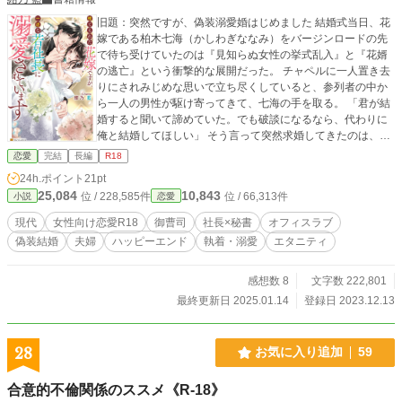
旧題：突然ですが、偽装溺愛婚はじめました 結婚式当日、花
嫁である柏木七海（かしわぎななみ）をバージンロードの先
で待ち受けていたのは『見知らぬ女性の挙式乱入』と『花婿
の逃亡』という衝撃的な展開だった。 チャペルに一人置き去
りにされみじめな思いで立ち尽くしていると、参列者の中か
ら一人の男性が駆け寄ってきて、七海の手を取る。 「君が結
婚すると聞いて諦めていた。でも破談になるなら、代わりに
俺と結婚してほしい」 そう言って突然求婚してきたのは、七
海が日々社長秘書として付き従っている上司・支倉将斗（は
恋愛
完結
長編
R18
せくらまさと）だった。 最初は拒否する七海だったが、会社
24h.ポイント
21pt
の外聞と父の体裁を盾に押し切られ、結局は期限付きの〝偽
25,084
10,843
位 / 228,585件
位 / 66,313件
小説
恋愛
装溺愛婚〟に応じることに。 しかし長年ビジネスパートナー
として苦楽を共にしてきた二人は、アッチもコッチも偽装と
現代
女性向け恋愛R18
御曹司
社長×秘書
オフィスラブ
は思えないほどに相性抜群で…!? ◇ 2025.1.14. エタニティ
偽装結婚
夫婦
ハッピーエンド
執着・溺愛
エタニティ
ブックスさまより書籍化しました ◇ Ｒ18表現のある番外編に
は「◆」マークがついています ◇ 設定はすべてフィクション
です。実際の人物・企業・団体には一切関係ございません ◇
感想数 8
文字数 222,801
エブリスタ・ムーンライトノベルズにも掲載していました（2
最終更新日 2025.01.14
登録日 2023.12.13
024.12.引き下げ済み）
28
お気に入り追加
59
合意的不倫関係のススメ《R-18》