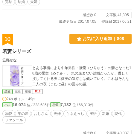
完結
結婚
夫婦
感想数 0
文字数 41,395
最終更新日 2017.07.05
登録日 2017.06.21
10
お気に入り追加
808
若妻シリーズ
笹椰かな
とある事情により中年男性・飛龍（ひりゅう）の妻となった1
8歳の愛実（めぐみ）。 気の進まない結婚だったが、優しく
接してくれる夫に愛実の気持ちは傾いていく。これはそんな
二人の夜（または昼）の営みの話。
恋愛
完結
短編
R18
24h.ポイント
49pt
16,074
7,132
位 / 228,585件
位 / 66,313件
小説
恋愛
溺愛
年の差
おじさん
夫婦
らぶえっち
淫語
新婚
現代
ファタール
感想数 0
文字数 40,037