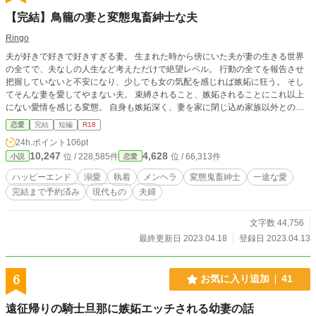
【完結】鳥籠の妻と変態鬼畜紳士な夫
Ringo
夫が好きで好きで好きすぎる妻。 生まれた時から傍にいた夫が妻の生きる世界
の全てで、夫なしの人生など考えただけで絶望レベル。 行動の全てを報告させ
把握していないと不安になり、少しでも女の気配を感じれば嫉妬に狂う。 そし
てそんな妻を愛してやまない夫。 束縛されること、嫉妬されることにこれ以上
にない愛情を感じる変態。 自身も嫉妬深く、妻を家に閉じ込め家族以外との接
触や交流を遮断。 時に激しい妄想に駆られて俺様キャラが降臨し、妻を言葉と
恋愛
完結
短編
R18
行為で追い込む鬼畜でもある。 そんなメンヘラ妻と変態鬼畜紳士夫が織り成す
24h.ポイント
106pt
日常をご覧あれ。 ୨୧┈┈┈┈┈┈┈┈┈┈┈┈୨୧ ※現代もの ※R18内容濃いめ
10,247
4,628
位 / 228,585件
位 / 66,313件
小説
恋愛
(作者調べ) ※ガッツリ行為エピソード多め ※上記が苦手な方はご遠慮ください
完結まで執筆済み
ハッピーエンド
溺愛
執着
メンヘラ
変態鬼畜紳士
一途な愛
完結まで予約済み
現代もの
夫婦
文字数 44,756
最終更新日 2023.04.18
登録日 2023.04.13
6
お気に入り追加
41
遠征帰りの騎士旦那に嫉妬エッチされる幼妻の話