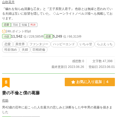
山吹花月
『穢れを知らぬ清廉な乙女』と『王子系聖人君子』 色欲とは無縁と思われてい
る夫婦は互いに欲望を隠していた。 ◇ムーンライトノベルズ様へも掲載してお
ります。
恋愛
完結
短編
R18
24h.ポイント
85pt
11,542
5,249
位 / 228,585件
位 / 66,313件
小説
恋愛
恋愛
異世界
ファンタジー
ハッピーエンド
いちゃ甘
らぶえっち
性欲強め
夫婦
巨根絶倫
感想数 0
文字数 47,398
最終更新日 2023.06.26
登録日 2023.06.01
8
お気に入り追加
4
妻の不倫と僕の葛藤
侘助
男42歳の厄年に起こった人生最大の悲しみと決断をした中年男の葛藤を描きま
した