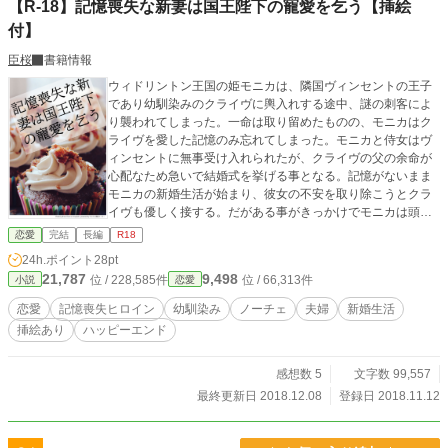
【R-18】記憶喪失な新妻は国王陛下の寵愛を乞う【挿絵
付】
臣桜
書籍情報
ウィドリントン王国の姫モニカは、隣国ヴィンセントの王子
であり幼馴染みのクライヴに輿入れする途中、謎の刺客によ
り襲われてしまった。一命は取り留めたものの、モニカはク
ライヴを愛した記憶のみ忘れてしまった。モニカと侍女はヴ
ィンセントに無事受け入れられたが、クライヴの父の余命が
心配なため急いで結婚式を挙げる事となる。記憶がないまま
モニカの新婚生活が始まり、彼女の不安を取り除こうとクラ
イヴも優しく接する。だがある事がきっかけでモニカは頭痛
を訴えるようになり、封じられていた記憶は襲撃者の正体を
恋愛
完結
長編
R18
握っていた。 ※全体的にふんわりしたお話です。 ※ムーンラ
24h.ポイント
28pt
イトノベルズさまにも投稿しています。 ※表紙はかんたん表
21,787
9,498
位 / 228,585件
位 / 66,313件
小説
恋愛
紙メーカーで作成しました
恋愛
記憶喪失ヒロイン
幼馴染み
ノーチェ
夫婦
新婚生活
挿絵あり
ハッピーエンド
感想数 5
文字数 99,557
最終更新日 2018.12.08
登録日 2018.11.12