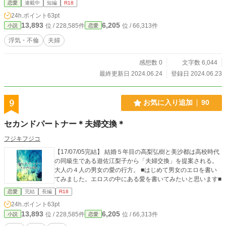
恋愛
連載中
短編
R18
24h.ポイント
63pt
13,893
6,205
位 / 228,585件
位 / 66,313件
小説
恋愛
浮気・不倫
夫婦
感想数 0
文字数 6,044
最終更新日 2024.06.24
登録日 2024.06.23
9
お気に入り追加
90
セカンドパートナー＊夫婦交換＊
フジキフジコ
【17/07/05完結】 結婚５年目の高梨弘樹と美沙都は高校時代
の同級生である遊佐江梨子から「夫婦交換」を提案される。
大人の４人の男女の愛の行方。 ■はじめて男女のエロを書い
てみました。エロスの中にある愛を書いてみたいと思います■
恋愛
完結
長編
R18
24h.ポイント
63pt
13,893
6,205
位 / 228,585件
位 / 66,313件
小説
恋愛