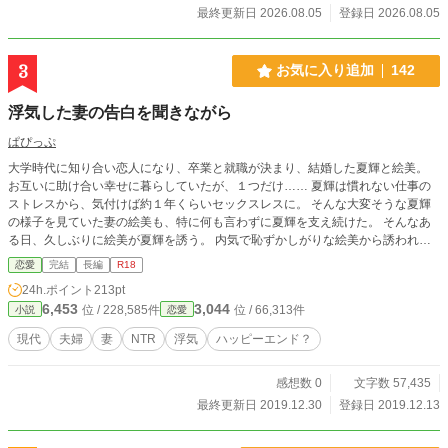
最終更新日 2026.08.05
登録日 2026.08.05
3
お気に入り追加
142
浮気した妻の告白を聞きながら
ぱぴっぷ
大学時代に知り合い恋人になり、卒業と就職が決まり、結婚した夏輝と絵美。
お互いに助け合い幸せに暮らしていたが、１つだけ…… 夏輝は慣れない仕事の
ストレスから、気付けば約１年くらいセックスレスに。 そんな大変そうな夏輝
の様子を見ていた妻の絵美も、特に何も言わずに夏輝を支え続けた。 そんなあ
る日、久しぶりに絵美が夏輝を誘う。 内気で恥ずかしがりな絵美から誘われた
夏輝は驚きながらも誘いを受けるが、しかしその夜、セックスに淡白だったはず
恋愛
完結
長編
R18
の絵美の様子が変だと気付く。 そして絵美から告げられた驚きの事実…… 浮気
24h.ポイント
213pt
をしたと言う妻とその話を聞かされ怒りながらも興奮してしまう夫、そんな歪ん
6,453
3,044
位 / 228,585件
位 / 66,313件
小説
恋愛
だ夫婦生活の行き着く先は…… ※この作品はNTRがメインなので苦手な方はご
注意下さい。 一応ハッピーエンドになる予定です。 ※ノクターンノベルズにも
現代
夫婦
妻
NTR
浮気
ハッピーエンド？
投稿しています
感想数 0
文字数 57,435
最終更新日 2019.12.30
登録日 2019.12.13