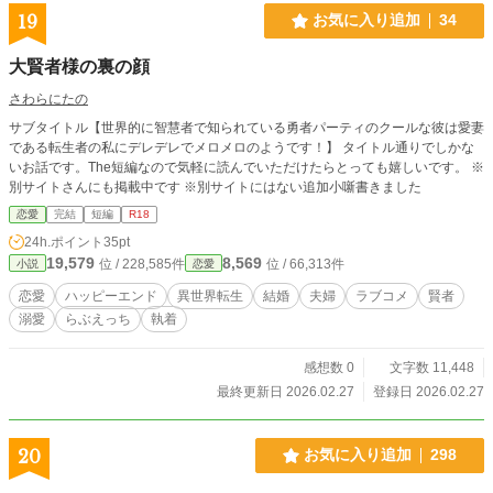
19
お気に入り追加
34
大賢者様の裏の顔
さわらにたの
サブタイトル【世界的に智慧者で知られている勇者パーティのクールな彼は愛妻
である転生者の私にデレデレでメロメロのようです！】 タイトル通りでしかな
いお話です。The短編なので気軽に読んでいただけたらとっても嬉しいです。 ※
別サイトさんにも掲載中です ※別サイトにはない追加小噺書きました
恋愛
完結
短編
R18
24h.ポイント
35pt
19,579
8,569
位 / 228,585件
位 / 66,313件
小説
恋愛
恋愛
ハッピーエンド
異世界転生
結婚
夫婦
ラブコメ
賢者
溺愛
らぶえっち
執着
感想数 0
文字数 11,448
最終更新日 2026.02.27
登録日 2026.02.27
20
お気に入り追加
298