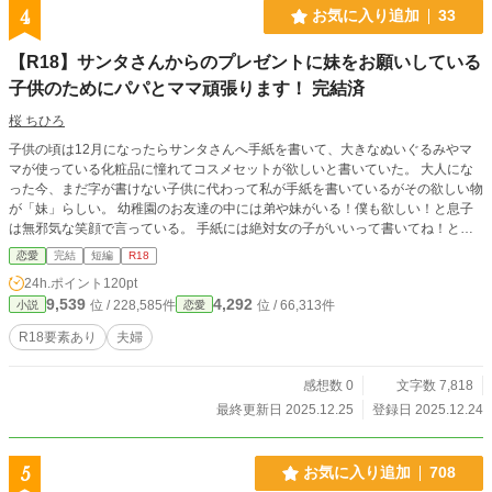
4
お気に入り追加
33
【R18】サンタさんからのプレゼントに妹をお願いしている
子供のためにパパとママ頑張ります！ 完結済
桜 ちひろ
子供の頃は12月になったらサンタさんへ手紙を書いて、大きなぬいぐるみやマ
マが使っている化粧品に憧れてコスメセットが欲しいと書いていた。 大人にな
った今、まだ字が書けない子供に代わって私が手紙を書いているがその欲しい物
が「妹」らしい。 幼稚園のお友達の中には弟や妹がいる！僕も欲しい！と息子
は無邪気な笑顔で言っている。 手紙には絶対女の子がいいって書いてね！と何
回も言われたが難題すぎる。 ママとパパ頑張ります！ ずっとやってるだけで
恋愛
完結
短編
R18
す。 直接的な言葉ばかり出てきます。 ご注意ください！ 2話完結。 24.25日に
24h.ポイント
120pt
投稿、完結してます。
9,539
4,292
位 / 228,585件
位 / 66,313件
小説
恋愛
R18要素あり
夫婦
感想数 0
文字数 7,818
最終更新日 2025.12.25
登録日 2025.12.24
5
お気に入り追加
708