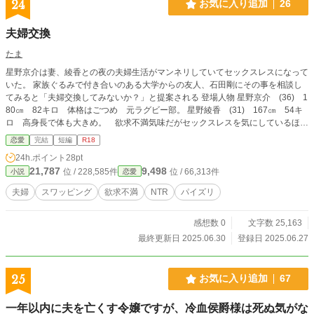
24
お気に入り追加
26
夫婦交換
たま
星野京介は妻、綾香との夜の夫婦生活がマンネリしていてセックスレスになって
いた。 家族ぐるみで付き合いのある大学からの友人、石田剛にその事を相談し
てみると「夫婦交換してみないか？」と提案される 登場人物 星野京介 (36) 1
80㎝ 82キロ 体格はごつめ 元ラグビー部。 星野綾香 (31) 167㎝ 54キ
ロ 高身長で体も大きめ。 欲求不満気味だがセックスレスを気にしているほど
ではない。 石田剛 (36) 174㎝ 70キロ 引き締まった体をしている 元サッ
恋愛
完結
短編
R18
カー部 石田奈々子 (28) 153㎝ 46キロ 体格は小さいがスタイルは良い。
24h.ポイント
28pt
作中の()は心の声です
21,787
9,498
位 / 228,585件
位 / 66,313件
小説
恋愛
夫婦
スワッピング
欲求不満
NTR
パイズリ
感想数 0
文字数 25,163
最終更新日 2025.06.30
登録日 2025.06.27
25
お気に入り追加
67
一年以内に夫を亡くす令嬢ですが、冷血侯爵様は死ぬ気がな