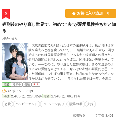
2
お気に入り追加
0
処刑後のやり直し世界で、初めて“夫”が溺愛属性持ちだと知
る
月咲やまな
大衆の面前で処刑されたはずの綾瀬紗月は、気が付けば何
故か過去へと巻き戻っていた。 結婚式のあの日から、再び
始まったのは公爵家次期当主である夫・綾瀬朔との日々だ。
処刑の瞬間にも現れなかった彼に、紗月は強い失望を抱いて
いる。——なのに、やり直した世界の彼は、まるで当然のよ
うに深い愛情を向けてくる。せいぜい友情の延長だと思って
いた関係は、少しずつ形を変え、紗月の知らなかった想いを
浮かび上がらせていく。 与えられた猶予は一年。今度こ
そ、自分の意志で生き残る道を勝ち取る為、紗月は力強い協
恋愛
連載中
長編
R18
力者と共に未来を書き換える一歩を踏み出した。 ○幼馴染と
24h.ポイント
562pt
のやり直し系恋愛小説です。本作も執愛属性持ちっ子がお相
2,405
1,349
位 / 228,585件
位 / 66,313件
小説
恋愛
手です。 ○一部R18シーンがありますので苦手な方はご注意
を。
恋愛
ハッピーエンド
R18シーンあり
溺愛/執着
夫婦
感想数 0
文字数 8,401