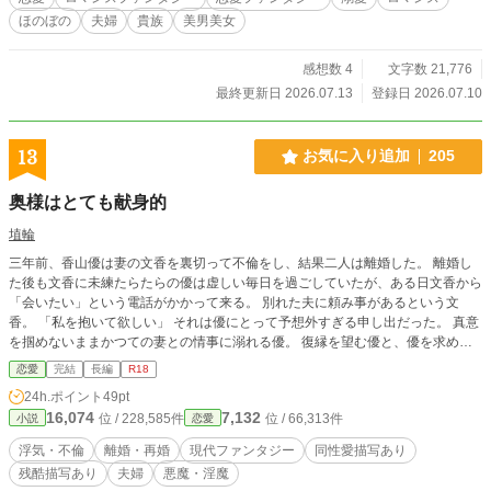
ほのぼの
夫婦
貴族
美男美女
感想数 4
文字数 21,776
最終更新日 2026.07.13
登録日 2026.07.10
13
お気に入り追加
205
奥様はとても献身的
埴輪
三年前、香山優は妻の文香を裏切って不倫をし、結果二人は離婚した。 離婚し
た後も文香に未練たらたらの優は虚しい毎日を過ごしていたが、ある日文香から
「会いたい」という電話がかかって来る。 別れた夫に頼み事があるという文
香。 「私を抱いて欲しい」 それは優にとって予想外すぎる申し出だった。 真意
を掴めないままかつての妻との情事に溺れる優。 復縁を望む優と、優を求める
文香。 そして、文香と共に暮らしているらしい不健康な美少年「さくら」の正
恋愛
完結
長編
R18
体とは……？ ※軽いノリのファンタジーです。本当に軽いです。 地雷の多い
24h.ポイント
49pt
話なのでご注意ください。 ムーンライトノベルズでも掲載しています。 誤
16,074
7,132
位 / 228,585件
位 / 66,313件
小説
恋愛
字脱字がありましたらご報告お願いします！
浮気・不倫
離婚・再婚
現代ファンタジー
同性愛描写あり
残酷描写あり
夫婦
悪魔・淫魔