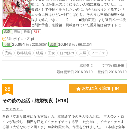
彼は、なぜか別人のように冷たい人物に変貌していた……。
夫婦として仲良く暮らしたいのに、寄り添おうとするアンリ
エッタに彼はひどい仕打ちばかり。そのうち王家の秘密や陰
謀まで絡んできて……!? ■規約変更により近日ページ後
と削除予定。削除後、掲載されていた番外編は自サイトにて
公開します。 ■書籍化のため本編のみ11/11に削除いた
恋愛
完結
長編
R18
しました。番外編はそのまま残してあります。また書籍化に
24h.ポイント
21pt
伴いタイトルが変更され、書籍タイトルは『疑われたロイヤ
25,084
10,843
位 / 228,585件
位 / 66,313件
小説
恋愛
ルウエディング』となっております。 ■2012/12/30
本編・番外編ともに完結いたしました。応援ありがとうござ
完結
政略結婚
結婚
王女
ほのぼの
夫婦
ノーチェ
いました。 ■続編としてスピンオフ作品『つよがり王女
は花婿に請う』があります。 ■R-18描写が入る場合、
感想数 2
文字数 95,949
少々ハードで痛みを伴う描写があるときは★を、ほのぼのと
した描写のときは☆をつけておきますので、あらかじめご了
最終更新日 2016.08.10
登録日 2016.08.10
承の上、お楽しみください。
32
お気に入り追加
84
その後のお話：結婚初夜【R18】
・めぐめぐ・
自作『立派な魔王になる方法』の、本編終了後のその後のお話。 主人公とヒロ
インが結婚し、初夜を迎えてイチャイチャする話。 ただ単に、イチャイチャす
る話（大切なので２回ｒｙ） 年齢制限の為、作品を分けました。 （本編は全年