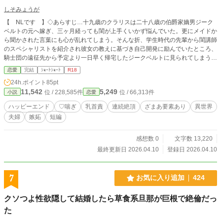
しそみょうが
【 NLです 】◇あらすじ…十九歳のクラリスは二十八歳の伯爵家嫡男ジーク
ベルトの元へ嫁ぎ、三ヶ月経っても閨が上手くいかず悩んでいた。更にメイドか
ら聞かされた言葉にも心が乱れてしまう。そんな折、学生時代の先輩から閨講師
のスペシャリストを紹介され彼女の教えに基づき自己開発に励んでいたところ、
騎士団の遠征先から予定より一日早く帰宅したジークベルトに見られてしまう。
幼妻の不貞を疑い穏やかな旦那が豹変、嫉妬に狂ってクラリスを抱くのだった。
恋愛
完結
ｼｮｰﾄｼｮｰﾄ
R18
◇旦那に懸想するメイド出ます◇一万三千字中エロが四千字ほどのハピエンで
24h.ポイント
85pt
す。
11,542
5,249
位 / 228,585件
位 / 66,313件
小説
恋愛
ハッピーエンド
♡喘ぎ
乳首責
連続絶頂
ざまあ要素あり
異世界
夫婦
嫉妬
短編
感想数 0
文字数 13,220
最終更新日 2026.04.10
登録日 2026.04.10
7
お気に入り追加
424
クソつよ性欲隠して結婚したら草食系旦那が巨根で絶倫だっ
た