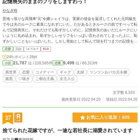
記憶喪失のままのフリをしますわっ！
やなぎ怜
意地っ張りな高飛車“元”令嬢シェイラは、実家の借金を返済してくれた元同級生
で今は夫のルークに素直になれずにいた。だがあるときルークの前ですべって転
んで記憶喪失に。それだけでも恥ずかしいのに、記憶喪失のあいだにルークにい
いように丸め込まれ、恥ずかしいセリフをいっぱい言わされてしまった上に、恥
ずかしいこともいっぱいした。しかし突如として転んで頭を打つまでの記憶を取
り戻し、記憶喪失のあいだの出来事も都合よく忘れるなどという展開が訪れなか
恋愛
完結
ｼｮｰﾄｼｮｰﾄ
R18
ったシェイラは、恥ずかしさに身悶えし―― 「記憶喪失になっていたあいだの
24h.ポイント
28pt
言動が恥ずかしすぎますわっ……そうだ！ 記憶喪失のままのフリをしましょ
21,787
9,498
位 / 228,585件
位 / 66,313件
小説
恋愛
う！」 ※性的表現あり。具体的なエロは冒頭部のみ。♡喘ぎ、擬音、淫語、中
出し、潮吹きの要素あり。
異世界
恋愛
コメディー
ギャグ
夫婦
ツンツンおバカ元令嬢
腹黒
♡喘ぎ
ご都合主義
女主人公
文字数 6,333
最終更新日 2022.04.20
登録日 2022.04.20
27
お気に入り追加
605
捨てられた花嫁ですが、一途な若社長に溺愛されています
紺乃 藍
書籍情報