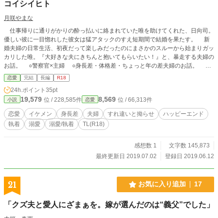
コイシイヒト
月咲やまな
仕事帰りに通りがかりの酔っ払いに絡まれていた唯を助けてくれた、日向司。
優しい彼に一目惚れした彼女は猛アタックのすえ短期間で結婚を果たす。 新
婚夫婦の日常生活、初夜だって楽しみだったのにまさかのスルーから始まりガッ
カリした唯。『大好きな夫にきちんと抱いてもらいたい！』と、暴走する夫婦の
お話。 ○警察官×主婦 ○身長差・体格差・ちょっと年の差夫婦のお話。
【R18】作品ですのでご注意ください。 《お知らせ》 2020/02/15〜2/27：作
恋愛
完結
長編
R18
中の誤字脱字を修正中、一部ストーリーに影響のない範囲で文章の変更をしまし
24h.ポイント
35pt
た。
19,579
8,569
位 / 228,585件
位 / 66,313件
小説
恋愛
恋愛
イケメン
身長差
夫婦
すれ違いと拗らせ
ハッピーエンド
執着
溺愛
溺愛/執着
TL(R18)
感想数 1
文字数 145,873
最終更新日 2019.07.02
登録日 2019.06.12
21
お気に入り追加
17
「クズ夫と愛人にざまぁを。嫁が選んだのは“義父”でした」