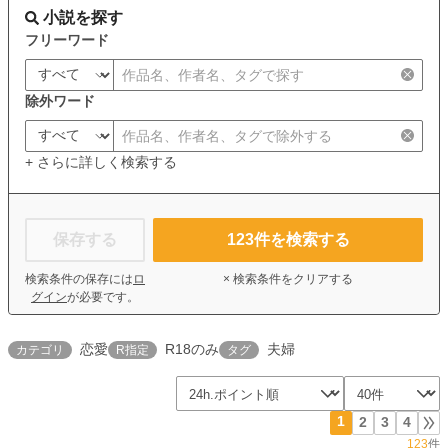
小説を探す
フリーワード
除外ワード
+ さらに詳しく検索する
保存する
123
件を検索する
検索条件の保存には
ロ
× 検索条件をクリアする
グイン
が必要です。
恋愛
R18のみ
夫婦
カテゴリ
R指定
タグ
1
2
3
4
123
件