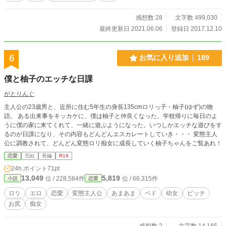
う前であること。 ★条件２ 出会っていても、泪に恋愛感情が
ないこと。 などです。 一部近親相姦があります。苦手な方は
感想数 28
文字数 499,030
ご注意ください。
最終更新日 2021.06.06
登録日 2017.12.10
6
お気に入り追加
189
僕と柚子のエッチな日課
がとりんぐ
主人公の23歳男と、近所に住む5年生の身長135cmロリっ子・柚子(ゆず)の物
語。 ある出来事をキッカケに、僕は柚子と仲良くなった。学校帰りに毎日のよ
うに僕の家に来てくれて、一緒に遊ぶようになった。いつしかエッチな遊びをす
るのが日課になり、その内容もどんどんエスカレートしていき・・・ 変態主人
公に調教されて、どんどん変態ロリ痴女に成長していく柚子ちゃんをご覧あれ！
恋愛
完結
長編
R18
24h.ポイント
71pt
13,049
5,819
位 / 228,584件
位 / 66,315件
小説
恋愛
ロリ
エロ
恋愛
変態主人公
あまあま
ペド
幼女
ビッチ
お尻
痴女
感想数 2
文字数 14,185