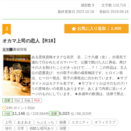
感想数 9
文字数 110,716
最終更新日 2023.10.18
登録日 2019.09.16
5
お気に入り追加
2,400
オカマ上司の恋人【R18】
饕餮
書籍情報
ある意味資格オタクな在沢 圭、二十六歳（女）。出張先で
連れて行かれたオカマバーで、公園で助けた人に再会。再び
その人を助けたことがきっかけで……？！ この作品は、主人
公の恋愛及び、その双子の弟の成長物語です。ヒロイン視
点、ヒーロー視点、双子の弟視点に分かれています。 ★サブ
タイトルはカクテル名です。 ★サブタイトルはそのものズバ
リの意味合いの名前もありますが、あくまで内容に近いイメ
ージのものにしています。 ★未成年の飲酒は、法律で禁止さ
れています。 ★一部、残酷な描写やレイプ表現があり、サブ
恋愛
完結
長編
R18
タイの後ろに★印をつけています。苦手な方はご注意くださ
24h.ポイント
92pt
い。 ★この物語はフィクションです。実在の人物及び団体等
11,146
5,023
位 / 228,584件
位 / 66,315件
小説
恋愛
とは一切関係ありません。 ★ｉｆ作品 もしも、あの時◯◯だ
ったら。そういう思いで書いた作品ですので、「相手が本編
上司
あまあま
らぶえっち
秘書
エタニティ
オフィスラブ
の二人じゃないと嫌！」という方は、そのままバックでお願
強引
日常
残酷な描写あり
溺愛
いします。 もちろん条件付きです。 ★条件１ 圭が泪と出会