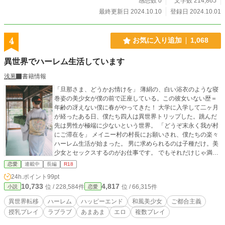
感想数 0
文字数 214,865
最終更新日 2024.10.10
登録日 2024.10.01
4
お気に入り追加
1,068
異世界でハーレム生活しています
浅葱
書籍情報
「旦那さま、どうかお情けを」 薄絹の、白い浴衣のような寝
巻姿の美少女が僕の前で正座している。この彼女いない歴＝
年齢の冴えない僕に春がやってきた！ 大学に入学して二ヶ月
が経ったある日、僕たち四人は異世界トリップした。跳んだ
先は男性が極端に少ないという世界。 「どうぞ末永く我が村
にご滞在を」 メイニー村の村長にお願いされ、僕たちの楽々
ハーレム生活が始まった。 男に求められるのは子種だけ。美
少女とセックスするのがお仕事です。 でもそれだけじゃ満足
できなかった他のメンバーは……？ ご都合主義。主人公であ
恋愛
連載中
長編
R18
る「僕」は安定のハッピーエンド仕様。らぶいちゃエロで
24h.ポイント
99pt
す。よろしく。 ※ノクターンノベルズからの転載です。 げっ
10,733
4,817
位 / 228,584件
位 / 66,315件
小説
恋愛
すーさん主催企画【ノクタムーン交流戦】（2018/10）参加
作品です。
異世界転移
ハーレム
ハッピーエンド
和風美少女
ご都合主義
授乳プレイ
ラブラブ
あまあま
エロ
複数プレイ