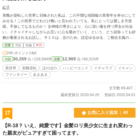
紅子
美醜が逆転した世界に召喚された私は、この不憫な傾国級の美青年を幸せにして
みせる！この世界でどれだけ醜いと言われていても、私にとっては麗しき天使
様。手放してなるものか！ 女神様の導きにより、心に深い傷を持つ男女が出会
い、イチャイチャしながらお互いに心を暖めていく、という、どう頑張っても砂
糖が量産されるお話し。 Ｒ１５は、念のため。設定ゆるゆる、ご都合主義の自
己満足な世界のため、合わない方は、読むのをお止めくださいm(__)m ２０話完
恋愛
完結
短編
R15
結済み 毎日00:00に更新予定
24h.ポイント
14pt
30,269
12,969
位 / 228,584件
位 / 66,315件
小説
恋愛
異世界
美醜逆転
ほのぼの
ハッピーエンド
イチャラブ
イケメン
ファンタジー
あまあま
文字数 69,407
最終更新日 2020.04.20
登録日 2020.04.01
17
お気に入り追加
40
【R-18？ いえ、純愛です】金髪ロリ美少女に生まれ変わっ
た親友がピュアすぎて困ってます。