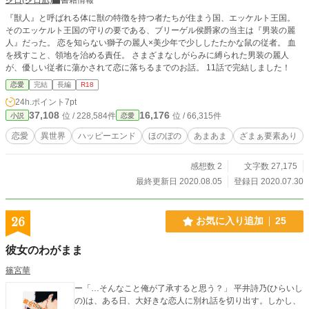
『獣人』と呼ばれる体に獣の特徴を持つ者たちが住まう国、エッケルト王国。
そのエッケルト王国の守りの要である、ブリーゲル侯爵家の当主は『男装の麗
人』だった。 恋を知らない獅子の麗人×美少年で少ししたたかな鼠の従者。 血
を残すこと、領地を治める責任。 さまざまなしがらみに縛られた男装の麗人
が、優しい従者に蕩かされて恋に落ちるまでのお話。 11話で完結しました！
恋愛
完結
長編
R18
24h.ポイント
7pt
37,108
16,176
位 / 228,584件
位 / 66,315件
小説
恋愛
恋愛
異世界
ハッピーエンド
ほのぼの
あまあま
ざまぁ要素あり
感想数 2
文字数 27,175
最終更新日 2020.08.05
登録日 2020.07.30
26
お気に入り追加
25
彼女のわがまま
篠宮華
ー「…そんなこと俺が了承すると思う？」 平井詩乃(ひらいし
の)は、ある日、大好きな恋人に別れ話を切り出す。しかし、