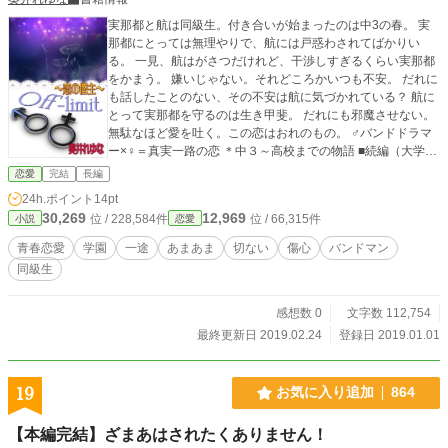
実那都と航は同級生。付き合いが始まったのは中3の春。 実
那都にとっては無理やりで、航には戸惑わされてばかりい
る。 一見、航はがさつだけれど、干渉しすぎるくらい実那都
をかまう。 嫌いじゃない。それどころかいつも不安。 だれに
も話したことのない、その不安は航に気づかれている？ 航に
とって実那都を守るのは生き甲斐。 だれにも邪魔させない。
無駄なほど愛を吐く。この恋はおれのもの。 ♂バンドドラマ
ー×♀＝真実一路の恋 ＊中３～高校までの物語 ■続編（大学生
～メジャーバンド編）【オフリミットⅡ】は下記にリンクし
恋愛
完結
長編
ています。
24h.ポイント
14pt
30,269
12,969
位 / 228,584件
位 / 66,315件
小説
恋愛
青春恋愛
学園
一途
あまあま
切ない
傷心
バンドマン
同級生
感想数 0
文字数 112,754
最終更新日 2019.02.24
登録日 2019.01.01
19
お気に入り追加
864
【本編完結】ざまあはされたくありません！