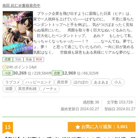
南田 此仁＠書籍発売中
ブラック企業を飛び出すように退職した日菜（ヒナ）は、
家で一人祝杯を上げていた――はずなのに。 不意に落ちた
ペンダントトップへと手を伸ばし、気がつけばまったく見知
らぬ場所にいた。 周囲を取り巻く巨大なぬいぐるみたち。
巨大化したペンダントトップ。 あれ？ もしかして私、
ちっちゃくなっちゃった――！？ ……なーんてね。夢でし
ょ、夢！ と思って過ごしていたものの、一向に目が覚める
気配はなく。 空腹感も尿意もある異様にリアルな夢のな
か、鬼のような形相の家主から隠れてドールハウスで暮らし
恋愛
完結
長編
R18
てみたり、仮眠中の家主にこっそりと触れてみたり。 姿を
24h.ポイント
14pt
見られたが最後、可愛いもの好きの家主からの溺愛が止まり
30,269
12,969
位 / 228,584件
位 / 66,315件
小説
恋愛
ません……！？ ■一話 800～1000文字ほど ■濡れ場は後半、
※マーク付き ■ご感想いただけるととっても嬉しいです( *´艸
ラブコメ
ハッピーエンド
異世界
ほのぼの
あまあま
小人
｀)
溺愛
異世界転移
ノーチェ
感想数 36
文字数 153,729
最終更新日 2024.02.27
登録日 2024.01.27
15
お気に入り追加
3,861