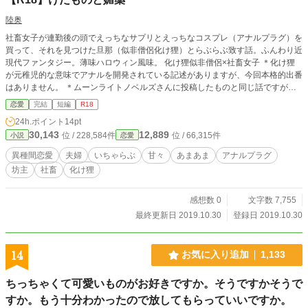
陸奥
社畜女子が連勤後の頭でえっちなサプリとえっちなコスプレ（アナルプラグ）を
買って、それを見つけた旦那（似非僧侶化け狸）とらぶらぶ致す話。ふんわり近
現代ファンタジー。薄味ハロウィン風味。 化け狸似非僧侶×社畜女子 ＊化け狸
が元稚児的な意味でアナルを開発されている記述がありますが、今回本格的出番
はありません。 ＊ムーンライトノベルズさんに投稿したものと同じ話ですが、
こちらに投稿するにあたり少しだけ改稿しています。
恋愛
完結
短編
R18
24h.ポイント
14pt
30,143
12,889
位 / 228,584件
位 / 66,315件
小説
恋愛
異種間恋愛
夫婦
いちゃらぶ
甘々
あまあま
アナルプラグ
坊主
社畜
化け狸
感想数 0
文字数 7,755
最終更新日 2019.10.30
登録日 2019.10.30
14
お気に入り追加
1,133
ちっちゃくて可愛いものがお好きですか。そうですかそうで
すか。もう十分わかったので放してもらっていいですか。