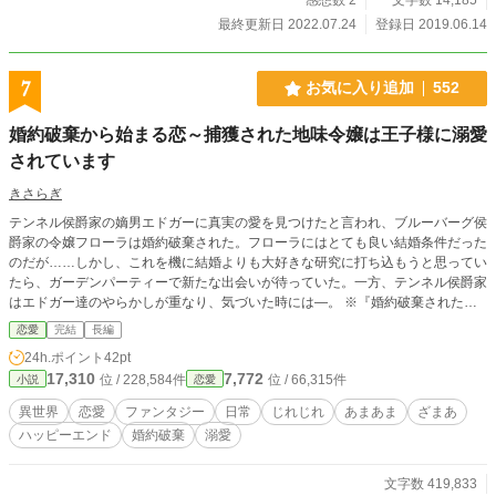
最終更新日 2022.07.24
登録日 2019.06.14
7
お気に入り追加
552
婚約破棄から始まる恋～捕獲された地味令嬢は王子様に溺愛
されています
きさらぎ
テンネル侯爵家の嫡男エドガーに真実の愛を見つけたと言われ、ブルーバーグ侯
爵家の令嬢フローラは婚約破棄された。フローラにはとても良い結婚条件だった
のだが……しかし、これを機に結婚よりも大好きな研究に打ち込もうと思ってい
たら、ガーデンパーティーで新たな出会いが待っていた。一方、テンネル侯爵家
はエドガー達のやらかしが重なり、気づいた時には―。 ※『婚約破棄された地
味令嬢は、あっという間に王子様に捕獲されました。』(現在は非公開です）を
恋愛
完結
長編
タイトルを変更して改稿をしています。 お気に入り登録・しおり等読んで頂
24h.ポイント
42pt
いている皆様申し訳ございません。こちらの方を読んで頂ければと思います。
17,310
7,772
位 / 228,584件
位 / 66,315件
小説
恋愛
異世界
恋愛
ファンタジー
日常
じれじれ
あまあま
ざまあ
ハッピーエンド
婚約破棄
溺愛
文字数 419,833