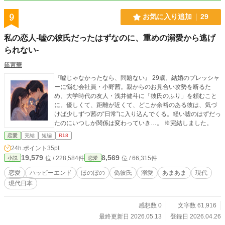
9
お気に入り追加
29
私の恋人-嘘の彼氏だったはずなのに、重めの溺愛から逃げ
られない-
篠宮華
『嘘じゃなかったなら、問題ない』 29歳、結婚のプレッシャ
ーに悩む会社員・小野茜。親からのお見合い攻勢を断るた
め、大学時代の友人・浅井健斗に「彼氏のふり」を頼むこと
に。優しくて、距離が近くて、どこか余裕のある彼は、気づ
けば少しずつ茜の“日常”に入り込んでくる。軽い嘘のはずだっ
たのにいつしか関係は変わっていき…。 ※完結しました。
恋愛
完結
短編
R18
24h.ポイント
35pt
19,579
8,569
位 / 228,584件
位 / 66,315件
小説
恋愛
恋愛
ハッピーエンド
ほのぼの
偽彼氏
溺愛
あまあま
現代
現代日本
感想数 0
文字数 61,916
最終更新日 2026.05.13
登録日 2026.04.26