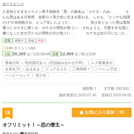
ポークピッツ
人見知りすぎるイケメン男子高校生「慧」の親友は「カナタ」のみ。 そ
んな慧はある日突然、金髪ロリ美少女に生まれ変わる。 しかも、”エッチな知識
だけ”が全削除され、ピュア化したようだ… 美少女となった慧は普段
通りにカナタに懐くが、カナタの理性が危うい… それよりも、可愛すぎる慧に
虜になった女の子たちの理性の方が危うい… カナタは女の子になった親
友をとるのか、それとも片想い中の「彩葉」をとるのか。 彩葉はカナタをとる
恋愛
連載中
長編
R18
のか、可愛すぎる慧をとるのか、はたまた・・・ 慧の女体化で性別の概念を失
24h.ポイント
14pt
いつつある男女のごちゃまぜ純愛エロストーリーです。 励みになるので、是非
30,269
12,969
位 / 228,584件
位 / 66,315件
小説
恋愛
コメント＆お気に入り登録お願いします！ 慧になりたい。
青春日常
性的描写あり（性別組み合わせ不問）
レズ要素多め
女体化TS
あまあま
ピュア主人公
三角関係？
ハーレム予定
ハッピーエンド
美少女
感想数 1
文字数 100,500
最終更新日 2020.07.30
登録日 2020.06.05
18
お気に入り追加
55
オフリミットⅠ～恋の僭主～
奏井れゆな
書籍情報