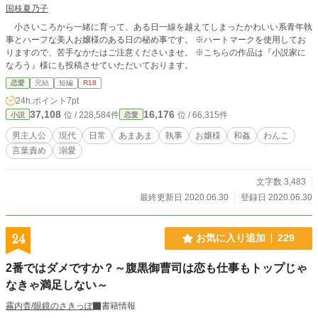
国枝夏乃子
小さいころから一緒に育って、ある日一線を越えてしまったかわいい系青年執
事とハーフな美人お嬢様のある日の秘め事です。 ※ハートマークを使用してお
りますので、苦手なかたはご注意くださいませ。 ※こちらの作品は『小説家に
なろう』様にも投稿させていただいております。
恋愛
完結
短編
R18
24h.ポイント
7pt
37,108
16,176
位 / 228,584件
位 / 66,315件
小説
恋愛
男主人公
現代
日常
あまあま
執事
お嬢様
和姦
わんこ
言葉責め
溺愛
文字数 3,483
最終更新日 2020.06.30
登録日 2020.06.30
24
お気に入り追加
229
2番ではダメですか？～腹黒御曹司は恋も仕事もトップじゃ
なきゃ満足しない～
霧内杳/眼鏡のさきっぽ
書籍情報