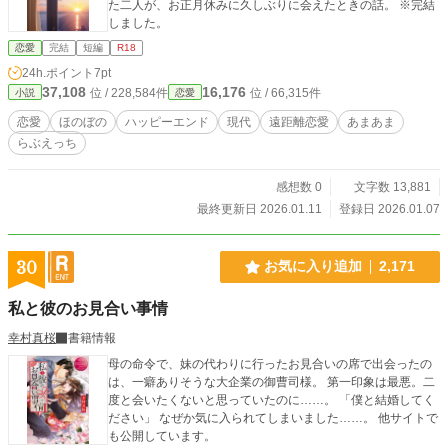
た二人が、お正月休みに久しぶりに会えたときの話。 ※完結
しました。
恋愛
完結
短編
R18
24h.ポイント
7pt
37,108
16,176
位 / 228,584件
位 / 66,315件
小説
恋愛
恋愛
ほのぼの
ハッピーエンド
現代
遠距離恋愛
あまあま
らぶえっち
感想数 0
文字数 13,881
最終更新日 2026.01.11
登録日 2026.01.07
30
お気に入り追加
2,171
私と彼のお見合い事情
幸村真桜
書籍情報
母の命令で、妹の代わりに行ったお見合いの席で出会ったの
は、一癖ありそうな大企業の御曹司様。 第一印象は最悪。二
度と会いたくないと思っていたのに……。 「僕と結婚してく
ださい」 なぜか気に入られてしまいました……。 他サイトで
も公開しています。