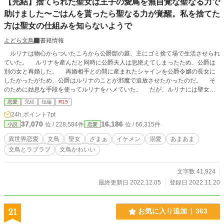
【完結】捨てられた聖女は王子の愛鳥を無自覚な聖なる力で
助けました〜ごはんを貰ったら聖なる力が覚醒。私を捨てた
方は聖女の仕組みを知らないようで
よどら文鳥
書籍情報
ルリナは物心からついたころから公爵邸の庭、主にゴミ捨て場で生活させられ
ていた。 ルリナを産んだと同時に公爵夫人は息絶えてしまったため、公爵は
別の女と再婚した。 再婚相手との間に産まれたシャインを公爵令嬢の長女に
したかったがため、公爵はルリナのことが邪魔で追放させたかったのだ。 そ
のために姑息な手段を使ってルリナをハメていた。 だが、ルリナには聖女と
しての力が眠っている可能性があった。 その可能性のためにかろうじて生か
恋愛
完結
短編
R15
していたが、十四歳になっても聖女の力を確認できず。 ついに公爵家から追
24h.ポイント
7pt
放させる最終段階に入った。 それは交流会でルリナが大恥をかいて貴族界か
37,070
16,186
位 / 228,584件
位 / 66,315件
小説
恋愛
らもルリナは貴族として人としてダメ人間だと思わせること。 公爵の思惑通
りに進んだかのように見えたが、ルリナは交流会の途中で庭にある森の中へ逃げ
異世界恋愛
文鳥
聖女
ざまぁ
イケメン
溺愛
あまあま
てから自体が変わる。 気絶していた白文鳥を発見。 ルリナが白文鳥を心配
文鳥とラブラブ
文鳥かわいい
していたところにニルワーム第三王子がやってきて……。
文字数 41,924
最終更新日 2022.12.05
登録日 2022.11.20
21
お気に入り追加
363