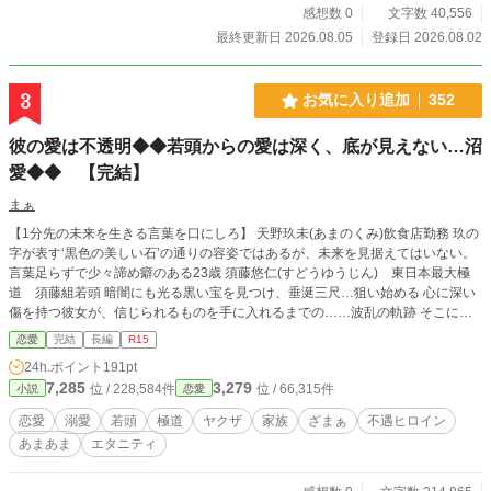
感想数 0
文字数 40,556
最終更新日 2026.08.05
登録日 2026.08.02
3
お気に入り追加
352
彼の愛は不透明◆◆若頭からの愛は深く、底が見えない…沼
愛◆◆ 【完結】
まぁ
【1分先の未来を生きる言葉を口にしろ】 天野玖未(あまのくみ)飲食店勤務 玖の
字が表す‘黒色の美しい石’の通りの容姿ではあるが、未来を見据えてはいない。
言葉足らずで少々諦め癖のある23歳 須藤悠仁(すどうゆうじん) 東日本最大極
道 須藤組若頭 暗闇にも光る黒い宝を見つけ、垂涎三尺…狙い始める 心に深い
傷を持つ彼女が、信じられるものを手に入れるまでの……波乱の軌跡 そこには
彼の底なしの愛があった… 作中の人名団体名等、全て架空のフィクションです
恋愛
完結
長編
R15
また本作は違法行為等を推奨するものではありません
24h.ポイント
191pt
7,285
3,279
位 / 228,584件
位 / 66,315件
小説
恋愛
恋愛
溺愛
若頭
極道
ヤクザ
家族
ざまぁ
不遇ヒロイン
あまあま
エタニティ