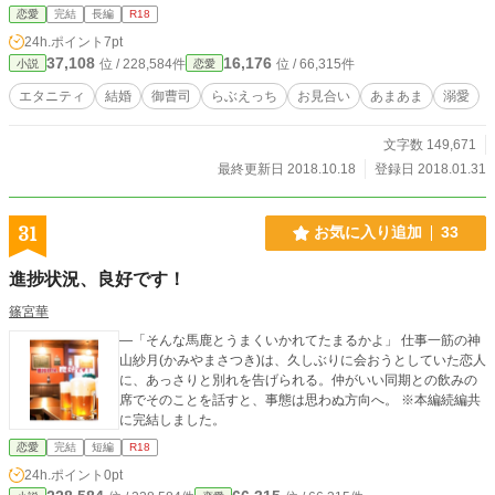
恋愛
完結
長編
R18
24h.ポイント
7pt
37,108
16,176
位 / 228,584件
位 / 66,315件
小説
恋愛
エタニティ
結婚
御曹司
らぶえっち
お見合い
あまあま
溺愛
文字数 149,671
最終更新日 2018.10.18
登録日 2018.01.31
31
お気に入り追加
33
進捗状況、良好です！
篠宮華
—「そんな馬鹿とうまくいかれてたまるかよ」 仕事一筋の神
山紗月(かみやまさつき)は、久しぶりに会おうとしていた恋人
に、あっさりと別れを告げられる。仲がいい同期との飲みの
席でそのことを話すと、事態は思わぬ方向へ。 ※本編続編共
に完結しました。
恋愛
完結
短編
R18
24h.ポイント
0pt