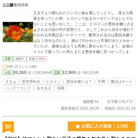
浅葱
書籍情報
王太子より贈られたドレスに袖を通しうっとりし、迎えの馬
車を待っていた時、ヒロインであるローゼリンデはとんでも
ないことを思い出した。 ここは、ヒロインが悪役令嬢にざま
ぁされる小説の中の世界だと。 そしてこれから自分が連れて
行かれる卒業記念パーティーで、断罪されるのは悪役令嬢で
はなく自分なのだと。 連れて行かれたら牢屋行きだとわかっ
ていたが、腹痛を訴えても馬車に乗せられてしまう。会場の
トイレで籠っていた時たまたま悪役令嬢に見つかってしま
う。 「ごめんなさい、助けてください！ そんなつもりじゃ
恋愛
連載中
長編
R18
なかったんです！」 悪役令嬢はそんなヒロインににっこりと
24h.ポイント
14pt
ほほ笑んだ。 異世界転生したのはヒロインだけではないんで
30,269
12,969
位 / 228,584件
位 / 66,315件
小説
恋愛
すよ？ 魔法の存在するある王国の物語。悪役令嬢（？）×不
憫ヒロイン。百合じゃないよ！ 安定のハッピーエンドで
ざまぁ
異世界転生
ヒロイン
悪役令嬢とは？
不憫
魔法はチート
す。 表紙の写真はフリー写真素材イメージスタイル様からお
ハッピーエンド
あまあま
溺愛
借りしました。 4/18 完結後番外編を上げました。
感想数 61
文字数 134,772
最終更新日 2021.09.20
登録日 2021.01.29
20
お気に入り追加
1,392