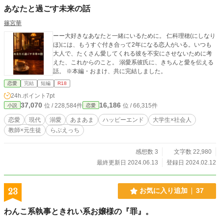
あなたと過ごす未来の話
篠宮華
ーー大好きなあなたと一緒にいるために。 仁科理穂(にしなり
ほ)には、もうすぐ付き合って2年になる恋人がいる。いつも
大人で、たくさん愛してくれる彼を不安にさせないために考
えた、これからのこと。 溺愛系彼氏に、きちんと愛を伝える
話。 ※本編・おまけ、共に完結しました。
恋愛
完結
短編
R18
24h.ポイント
7pt
37,070
16,186
位 / 228,584件
位 / 66,315件
小説
恋愛
恋愛
現代
溺愛
あまあま
ハッピーエンド
大学生×社会人
教師×元生徒
らぶえっち
感想数 3
文字数 22,980
最終更新日 2024.06.13
登録日 2024.02.12
23
お気に入り追加
37
わんこ系執事ときれい系お嬢様の『罪』。