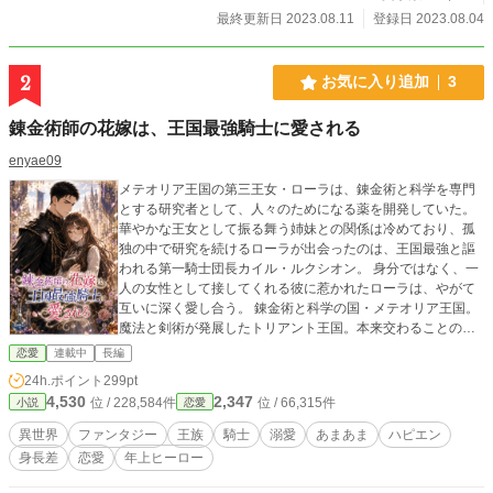
約済みなので、エタることはありません！☆
最終更新日 2023.08.11
登録日 2023.08.04
2
お気に入り追加
3
錬金術師の花嫁は、王国最強騎士に愛される
enyae09
メテオリア王国の第三王女・ローラは、錬金術と科学を専門
とする研究者として、人々のためになる薬を開発していた。
華やかな王女として振る舞う姉妹との関係は冷めており、孤
独の中で研究を続けるローラが出会ったのは、王国最強と謳
われる第一騎士団長カイル・ルクシオン。 身分ではなく、一
人の女性として接してくれる彼に惹かれたローラは、やがて
互いに深く愛し合う。 錬金術と科学の国・メテオリア王国。
魔法と剣術が発展したトリアント王国。本来交わることのな
い二つの国で出会った二人は、やがて国家の思惑と運命に翻
恋愛
連載中
長編
弄されながらも、愛を貫くため戦うことになる。
24h.ポイント
299pt
4,530
2,347
位 / 228,584件
位 / 66,315件
小説
恋愛
異世界
ファンタジー
王族
騎士
溺愛
あまあま
ハピエン
身長差
恋愛
年上ヒーロー