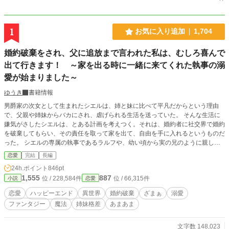
1
お気に入り追加
1,704
婚約破棄をされ、父に追放まで言われた私は、むしろ喜んで
出て行きます！ ～家を出る時に一緒に来てくれた執事の溺
愛が始まりました～
ゆうき
書籍情報
男爵家の次女として生まれたシエルは、姉と妹に比べて平凡だからという理由
で、父親や姉妹からバカにされ、虐げられる生活を送っていた。 そんな生活に
嫌気がさしたシエルは、とある計画を考えつく。それは、婚約者に社交界で婚約
を破棄してもらい、その責任を取って家を出て、自由を手に入れるというものだ
った。 シエルの専属の執事であるラルフや、幼い頃から実の兄のように親しく
してくれていた婚約者の協力の元、シエルは無事に婚約を破棄され、父親に見捨
恋愛
完結
長編
てられて家を出ることになった。 ラルフも一緒に来てくれることとなり、これ
24h.ポイント
846pt
で念願の自由を手に入れたシエル。しかし、シエルにはどこにも行くあてはなか
1,555
887
位 / 228,584件
位 / 66,315件
小説
恋愛
った。 それをラルフに伝えると、隣の国にあるラルフの故郷に行こうと提案さ
れる。 それを承諾したシエルは、これからの自由で幸せな日々を手に入れられ
恋愛
ハッピーエンド
異世界
婚約破棄
ざまぁ
溺愛
ると胸を躍らせていたが、その幸せは家族によって邪魔をされてしまう。 なん
ファンタジー
魔法
姉妹格差
あまあま
と、家族はシエルとラルフを広大な湖に捨て、自らの手を汚さずに二人を亡き者
にしようとしていた―― ☆誤字脱字が多いですが、見つけ次第直しますのでご
了承ください☆ ☆全文字はだいたい１４万文字になっています☆ ☆完結まで予
文字数 148,023