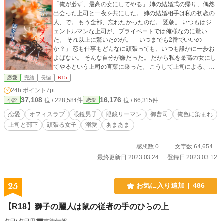
「俺が必ず、最高の女にしてやる」 姉の結婚式の帰り、偶然
出会った上司と一夜を共にした。 姉の結婚相手は私の初恋の
人、で。 もう全部、忘れたかったのだ。 翌朝。 いつもはジ
ェントルマンな上司が、プライベートでは俺様なのに驚い
た。 それ以上に驚いたのが。 「いつまでも2番でいいの
か？」 恋も仕事もどんなに頑張っても、いつも誰かに一歩お
よばない。 そんな自分が嫌だった。 だから私を最高の女にし
てやるという上司の言葉に乗った。 こうして上司による、私
改造計画が始まった。 紀藤明日美 24歳 二流飲料メーカー営
恋愛
完結
長編
R15
業事務 努力家でいつも明るい 初恋の人が姉と結婚しても奪い
24h.ポイント
7pt
たいなどとは考えず、ふたりの幸せを祈るようないい子 × 富
37,108
16,176
位 / 228,584件
位 / 66,315件
小説
恋愛
士野準一朗 32歳 二流飲料メーカー営業部長 会社では年下の
部下にも敬語で物腰が柔らかく、通称〝ジェントル〟 プライ
恋愛
オフィスラブ
眼鏡男子
眼鏡リーマン
御曹司
俺色に染まれ
ベートでは俺様 大手家電メーカーCEOの次男 一流ではなく二
上司と部下
頑張る女子
溺愛
あまあま
流メーカーに勤めているのは、野心のため 自分の名前がコン
プレックス 部長から厳しく指導され、恋も仕事もトップにな
れるのか!?
感想数 0
文字数 64,654
最終更新日 2023.03.24
登録日 2023.03.12
25
お気に入り追加
486
【R18】獅子の麗人は鼠の従者の手のひらの上
夕日(夕日凪)
書籍情報