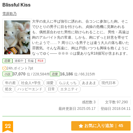
Blissful Kiss
雪原歌乃
大学の友人に半ば強引に誘われ、合コンに参加した絢。そこ
でひとりの男子に目を付けられ、貞操の危機に見舞われる
も、偶然居合わせた男性に助けられることに。 男性・高遠は
絢のアルバイト先の常連、しかも、絢にずっと好意を寄せて
いたようで……？ 周りにいる男子とは違う大人の落ち着いた
雰囲気。そんな高遠に、絢は戸惑いつつも興味を抱くように
なってゆく―― ※※※ ☆は愛ありなR18描写が含まれます。
恋愛
連載中
長編
R18
24h.ポイント
7pt
37,070
16,186
位 / 228,584件
位 / 66,315件
小説
恋愛
年の差
社会人×学生
溺愛
らぶえっち
あまあま
現代日本
処女
ハッピーエンド
日常
エタニティ
感想数 3
文字数 97,290
最終更新日 2025.05.17
登録日 2018.04.11
22
お気に入り追加
45