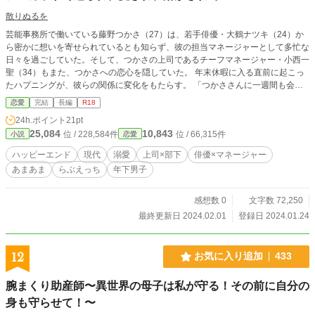
散りぬるを
芸能事務所で働いている藤野つかさ（27）は、若手俳優・大鶴ナツキ（24）か
ら密かに想いを寄せられているとも知らず、彼の担当マネージャーとして多忙な
日々を過ごしていた。そして、つかさの上司であるチーフマネージャー・小西一
聖（34）もまた、つかさへの恋心を隠していた。 年末休暇に入る直前に起こっ
たハプニングが、彼らの関係に変化をもたらす。 「つかささんに一週間も会え
ないとか、結構きつい」 ナツキに迫られ、マネージャーという立場から恋に落
恋愛
完結
長編
R18
ちることを躊躇するつかさ。 「添い寝が必要か？」 小西の包容力と優しさに、
24h.ポイント
21pt
上司ではなく異性として意識してしまうつかさ。 もしも、こうなっていた
25,084
10,843
位 / 228,584件
位 / 66,315件
小説
恋愛
ら……二つの世界線からそれぞれの恋愛を追っていく。毎話ヒーローたちが口説
いてくる胸キュンラブストーリー。 ※このお話は「イケメン俳優」ルートと
ハッピーエンド
現代
溺愛
上司×部下
俳優×マネージャー
「イケメン上司」ルートがあります。乙女ゲーム方式ですので、ヒロインが二股
あまあま
らぶえっち
年下男子
をかけているわけではありません。 ※ムーライトノベルズに掲載している作品
を改題して転載しております。 ※毎日2話更新（17:00up）
感想数 0
文字数 72,250
最終更新日 2024.02.01
登録日 2024.01.24
12
お気に入り追加
433
腕まくり助産師〜異世界の母子は私が守る！その前に自分の
身も守らせて！〜