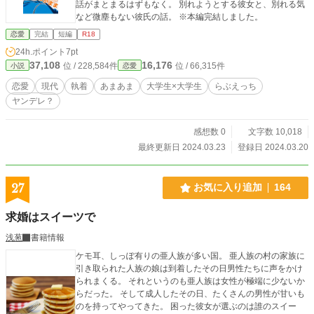
話がまとまるはずもなく。 別れようとする彼女と、別れる気
など微塵もない彼氏の話。 ※本編完結しました。
恋愛
完結
短編
R18
24h.ポイント
7pt
37,108
16,176
位 / 228,584件
位 / 66,315件
小説
恋愛
恋愛
現代
執着
あまあま
大学生×大学生
らぶえっち
ヤンデレ？
感想数 0
文字数 10,018
最終更新日 2024.03.23
登録日 2024.03.20
27
お気に入り追加
164
求婚はスイーツで
浅葱
書籍情報
ケモ耳、しっぽ有りの亜人族が多い国。 亜人族の村の家族に
引き取られた人族の娘は到着したその日男性たちに声をかけ
られまくる。 それというのも亜人族は女性が極端に少ないか
らだった。 そして成人したその日、たくさんの男性が甘いも
のを持ってやってきた。 困った彼女が選ぶのは誰のスイー