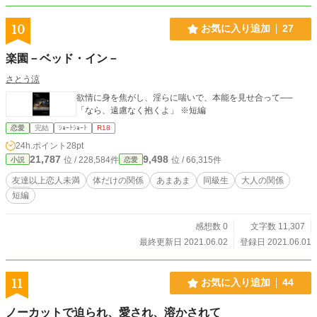
10
お気に入り追加
27
楽園－ベッド・イン－
さとう涼
欲情に身を焦がし、淫らに喘いで、本能を見せ合って──
「なら、遠慮なく抱くよ」 ※短編
恋愛
完結
ｼｮｰﾄｼｮｰﾄ
R18
24h.ポイント
28pt
21,787
9,498
位 / 228,584件
位 / 66,315件
小説
恋愛
友達以上恋人未満
体だけの関係
あまあま
同級生
大人の関係
短編
感想数 0
文字数 11,307
最終更新日 2021.06.02
登録日 2021.06.01
11
お気に入り追加
44
ノーカットで迫られ、愛され、溶かされて