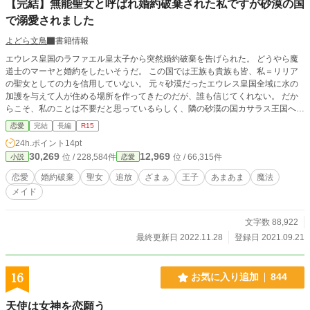
【完結】無能聖女と呼ばれ婚約破棄された私ですが砂漠の国
で溺愛されました
よどら文鳥
書籍情報
エウレス皇国のラファエル皇太子から突然婚約破棄を告げられた。 どうやら魔
道士のマーヤと婚約をしたいそうだ。 この国では王族も貴族も皆、私＝リリア
の聖女としての力を信用していない。 元々砂漠だったエウレス皇国全域に水の
加護を与えて人が住める場所を作ってきたのだが、誰も信じてくれない。 だか
らこそ、私のことは不要だと思っているらしく、隣の砂漠の国カサラス王国へ追
放される。 なんでも、カサラス王国のカルム王子が国の三分の一もの財宝と引
恋愛
完結
長編
R15
き換えに迎え入れたいと打診があったそうだ。 国家の持つ財宝の三分の一も失
24h.ポイント
14pt
えば国は確実に傾く。 カルム王子は何故そこまでして私を迎え入れようとして
30,269
12,969
位 / 228,584件
位 / 66,315件
小説
恋愛
くれているのだろうか。 カサラス王国へ行ってからは私の人生が劇的に変化し
ていったのである。 だが、まだ砂漠の国で水など殆どない。 私は出会った人た
恋愛
婚約破棄
聖女
追放
ざまぁ
王子
あまあま
魔法
ちや国のためにも、なんとしてでもこの国に水の加護を与えていき住み良い国に
メイド
変えていきたいと誓った。 ちなみに、国を去ったエウレス皇国には距離が離れ
ているので、水の加護はもう反映されないけれど大丈夫なのだろうか。
文字数 88,922
最終更新日 2022.11.28
登録日 2021.09.21
16
お気に入り追加
844
天使は女神を恋願う