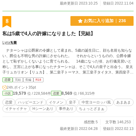
最終更新日 2023.10.25
登録日 2022.11.04
8
お気に入り追加
236
私は5歳で4人の許嫁になりました【完結】
Lynx🐈‍⬛
ナターシャは公爵家の令嬢として産まれ、5歳の誕生日に、顔も名前も知らな
い、爵位も不明な男の許嫁にさせられた。 それからというものの、公爵令嬢
として恥ずかしくないように育てられる。 14歳になった頃、お行儀見習いと
称し、王宮に上がる事になったナターシャは、そこで4人の皇子と出会う。 皇太
子リュカリオン【リュカ】、第二皇子トーマス、第三皇子タイタス、第四皇子コ
リン。 この4人の誰かと結婚をする事になったナターシャは誰と結婚するの
恋愛
完結
長編
R18
か………。 ※Hシーンは終盤しかありません。 ※この話は4部作で予定していま
24h.ポイント
35pt
す。 【私が欲しいのはこの皇子】 【誰が叔父様の側室になんてなるもんか！】
19,579
8,569
位 / 228,584件
位 / 66,315件
小説
恋愛
【放浪の花嫁】 本編は99話迄です。 番外編1話アリ。 ※全ての話を公開後、
【私を奪いに来るんじゃない！】を一気公開する予定です。
恋愛
ハッピーエンド
イケメン
皇子
中世ヨーロッパ風
あまあま
イチャイチャ
Hシーンあり
事件あり
ちょっとざまぁ
感想数 5
文字数 146,253
最終更新日 2022.04.28
登録日 2022.02.13