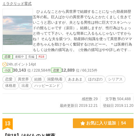
ミラクリッド零式
ひょんなことから異世界で結婚することになった助産師歴
五年の私。巨人ばかりの異世界でなんとかたくましく生きて
いこうと思いますが、夫となる男性は特に巨大でスキンヘッ
ドの髭もじゃです（涙目）。結婚しますが、性行為はちょっ
と待ってて下さい。そんな簡単に入るもんじゃないですから
ね！ そんな夫を躾つつ、助産師の知識を使って異世界のママ
と赤ちゃんを助けるべく奮闘するけれどーー。 ＊は医療行為
もしくは分娩の描写あり。（分娩の描写はやや詳しめです）
＊＊は性行為もしくはそれに準ずる描写あり 苦手な方はご注
恋愛
連載中
長編
R18
意下さい。 ☆ムーンライトノベルズ様にも投稿させていただ
24h.ポイント
14pt
いております。
30,143
12,889
位 / 228,584件
位 / 66,315件
小説
恋愛
恋愛
異世界
結婚
溺愛/執着
あまあま
ほのぼの
シリアス
体格差
出産
ハッピーエンド
感想数 29
文字数 504,488
最終更新日 2019.12.21
登録日 2019.11.20
13
お気に入り追加
54
【R18】けだものと媚薬