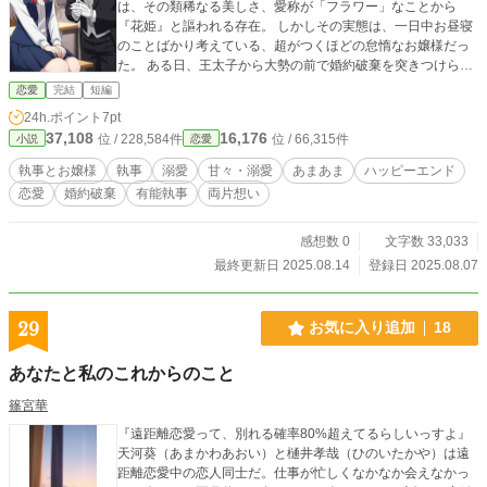
は、その類稀なる美しさ、愛称が「フラワー」なことから
『花姫』と謳われる存在。 しかしその実態は、一日中お昼寝
のことばかり考えている、超がつくほどの怠惰なお嬢様だっ
た。 ある日、王太子から大勢の前で婚約破棄を突きつけられ
るという絶体絶命のピンチですら、ふわぁ…と欠伸をしてし
恋愛
完結
短編
まうほど、のんびりとした性格の彼女。 そんなフロラワの隣
24h.ポイント
7pt
には、常に世話焼き執事のルイスがいる。 「全く、あなたと
37,108
16,176
位 / 228,584件
位 / 66,315件
小説
恋愛
いう方は！」と口では呆れながらも、彼女の靴下の左右を直
し、お菓子を準備し、身の回りの一切を完璧にこなす。 しか
執事とお嬢様
執事
溺愛
甘々・溺愛
あまあま
ハッピーエンド
し、彼の仕事はそれだけではない。 主人であるフロラワに降
恋愛
婚約破棄
有能執事
両片想い
りかかる災難や悪意を、彼女の知らないところで秘密裏に、
そして完璧に処理する有能な一面も持っていた。 ツンデレ執
事の深い愛情に、のんびり令嬢は気づいているのか、いない
感想数 0
文字数 33,033
のか。 「ふふ、いつもありがと〜」と微笑む彼女の真意
最終更新日 2025.08.14
登録日 2025.08.07
は…？ これは、怠惰な花姫と、彼女を溺愛する有能な執事が
織りなす、甘くてとろけるような恋愛物語。
29
お気に入り追加
18
あなたと私のこれからのこと
篠宮華
『遠距離恋愛って、別れる確率80%超えてるらしいっすよ』
天河葵（あまかわあおい）と樋井孝哉（ひのいたかや）は遠
距離恋愛中の恋人同士だ。仕事が忙しくなかなか会えなかっ