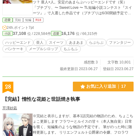
ツ？ 亜人×人。安定のあまらぶハッピーエンドです（笑）
「プチプリ、〜 Sweet Love 〜 TL短編小説コンテスト『スイ
ーツ』」で入選した作品です（プチプリは6/30閉鎖予定で
す）
恋愛
完結
短編
R18
24h.ポイント
7pt
37,108
16,176
位 / 228,584件
位 / 66,315件
小説
恋愛
ハッピーエンド
亜人
スイーツ
あまあま
らぶらぶ
ファンタジー
パンケーキ
メープルシロップ
もふもふ
感想数 3
文字数 10,801
最終更新日 2023.06.27
登録日 2023.06.27
28
お気に入り追加
17
【完結】惰性な花姫と世話焼き執事
芹澤紗凪
※完結と表示しますが、基本1話完結の物語のため、ちょこち
ょこ更新します フラワーとルイスの甘々（本人無自覚）日常
を覗く、短編集のような物語の予定です。 筆がのった時に随
時更新します。 リリエンフェルト公爵家の令嬢、フロラワ