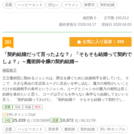
恋愛
ハッピーエンド
切ない
イケメン
御曹司
契約結婚
感想数 0
文字数 100,612
最終更新日 2026.04.27
登録日 2026.04.05
30
お気に入り追加
398
「契約結婚だって言ったよな？」「そもそも結婚って契約で
しょ？」～魔術師令嬢の契約結婚～
神田柊子
王立魔術院に勤めるジェシカは、爵位を継ぐために結婚相手を探していた。 そ
こで、大きな商会の支店長ユーグに見合いを申し込む。 魔力の相性がいいこと
だけが結婚相手の条件というジェシカ。ユーグとジェシカの魔力の相性は良く、
結婚を進めたいと思う。 ユーグは子どもを作らない条件なら結婚してもいいと
言う。 「契約結婚ってわけだ」 「契約結婚？ そもそも結婚って契約でし
ょ？」 ……という二人の結婚生活の話。 ----- 西洋風異世界。電気はないけど魔
恋愛
完結
長編
R15
道具があるって感じの世界観。 魔術あり。政治的な話なし。戦いなし。転移・
24h.ポイント
21pt
転生なし。 三人称。視点は予告なく変わります。 ※本作は2021年10月から202
25,039
10,872
位 / 228,588件
位 / 66,317件
小説
恋愛
4年12月まで公開していた作品を修正したものです。旧題「魔術師令嬢の契約結
婚」 ----- ※小説家になろう様にも掲載中。
恋愛
ハッピーエンド
異世界
魔術師
契約結婚
同い年カップル