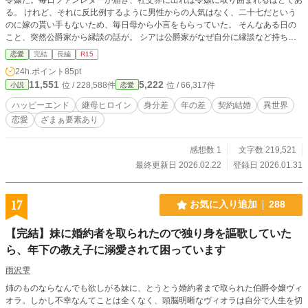
る。 けれど、それに反比例するように男性からの人気はなく、二十七だという
のに嫁の貰い手もないため、毎日母から小言をもらっていた。 そんなある日の
こと、突然公爵家から縁談の話が。 シアは公爵家がなぜ自分に縁談など持ち掛
けるのかと訝しく思いつつ話を受けると、なんと公爵の後妻として三人の娘の母
恋愛
完結
長編
R15
代わりになれと言われる。 困惑するも、自分へ縁談を持ちかけた理由を聞い
24h.ポイント
85pt
て、お節介なシアは嫁ぐこと決めたのだった。 夫になるレオナルドはイケメン
11,551
5,222
位 / 228,588件
位 / 66,317件
小説
恋愛
なのに無表情で高圧的。三人の娘も二女のアンナを除いて長女のセレナも三女の
フィオナもとても反抗的。 そんな中でもお節介パワーを発揮して、前向きに奮
ハッピーエンド
継母ヒロイン
身分差
年の差
契約結婚
異世界
闘するシアの物語。 ※他投稿サイトにも掲載中
恋愛
ざまぁ要素あり
感想数 1
文字数 219,521
最終更新日 2026.02.22
登録日 2026.01.31
17
お気に入り追加
288
【完結】妹に婚約者を取られたので独り身を謳歌していた
ら、年下の教え子に溺愛されて困っています
雨沢雫
姉のものならなんでも欲しがる妹に、とうとう婚約者まで取られた伯爵令嬢ヴィ
オラ。しかし不幸なんてことは全くなく、頭脳明晰なヴィオラは自分で人生を切