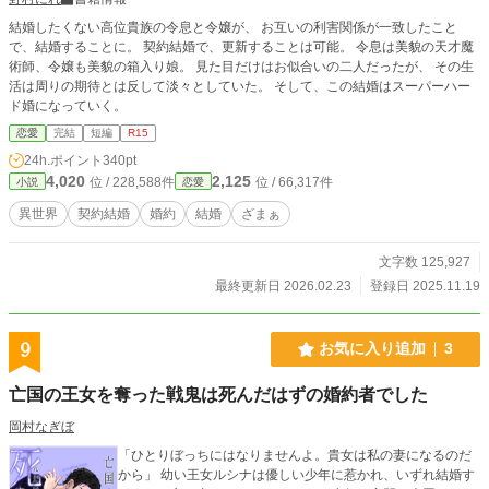
結婚したくない高位貴族の令息と令嬢が、 お互いの利害関係が一致したこと
で、結婚することに。 契約結婚で、更新することは可能。 令息は美貌の天才魔
術師、令嬢も美貌の箱入り娘。 見た目だけはお似合いの二人だったが、 その生
活は周りの期待とは反して淡々としていた。 そして、この結婚はスーパーハー
ド婚になっていく。
恋愛
完結
短編
R15
24h.ポイント
340pt
4,020
2,125
位 / 228,588件
位 / 66,317件
小説
恋愛
異世界
契約結婚
婚約
結婚
ざまぁ
文字数 125,927
最終更新日 2026.02.23
登録日 2025.11.19
9
お気に入り追加
3
亡国の王女を奪った戦鬼は死んだはずの婚約者でした
岡村なぎぼ
「ひとりぼっちにはなりませんよ。貴女は私の妻になるのだ
から」 幼い王女ルシナは優しい少年に惹かれ、いずれ結婚す