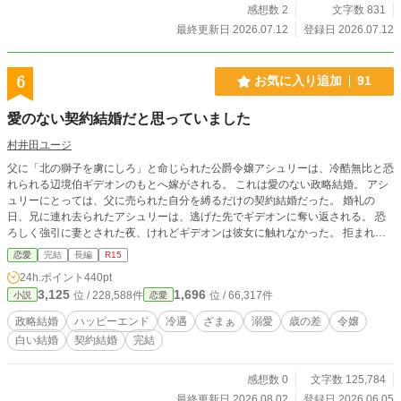
感想数 2
文字数 831
最終更新日 2026.07.12
登録日 2026.07.12
6
お気に入り追加
91
愛のない契約結婚だと思っていました
村井田ユージ
父に「北の獅子を虜にしろ」と命じられた公爵令嬢アシュリーは、冷酷無比と恐
れられる辺境伯ギデオンのもとへ嫁がされる。 これは愛のない政略結婚。 アシ
ュリーにとっては、父に売られた自分を縛るだけの契約結婚だった。 婚礼の
日、兄に連れ去られたアシュリーは、逃げた先でギデオンに奪い返される。 恐
ろしく強引に妻とされた夜、けれどギデオンは彼女に触れなかった。 拒まれた
のだと思っていた。 愛されていないのだと思っていた。 北の城で歓迎されず、
恋愛
完結
長編
R15
冷たい使用人たちに囲まれながらも、アシュリーは辺境伯夫人として少しずつ成
24h.ポイント
440pt
長していく。 愛のない契約結婚だと思っていた。 けれど夫に三年越しで深く愛
3,125
1,696
位 / 228,588件
位 / 66,317件
小説
恋愛
されていたと知る、すれ違い溺愛物語。 ※完結しておりますが、最後に番外編
を用意しています。 ─────────── ※こちらは激しい官能はありません。R
政略結婚
ハッピーエンド
冷遇
ざまぁ
溺愛
歳の差
令嬢
15程度になります。他所ではR18の内容で掲載しています。 ※二人のその後は
白い結婚
契約結婚
完結
「一年だけの契約結婚だと思っていました」で読めます。ご興味があれば、宜し
くお願い致します
感想数 0
文字数 125,784
最終更新日 2026.08.02
登録日 2026.06.05