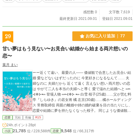
感想数 0
文字数 7,619
最終更新日 2021.09.01
登録日 2021.09.01
29
お気に入り追加
77
甘い夢はもう見ない〜お見合い結婚から始まる両片想いの
恋〜
葉月 まい
ーー近くて遠い、最愛の人―― 価値観で合意したお見合い結
婚 愛などないはずだったのに 今更好きになるなんて…… 夫
婦なのに 夫婦だから 近くて遠く 言えない想い 両片想いの恋
は やがて二人を本当の夫婦へと導く 愛で溢れた結婚へと ═•-
⊰❉⊱•═ 登場人物 ═•⊰❉⊱ •═ 白雪 桜子(25歳)……父が営む料
亭『しらゆき』の若女将 橘 左京(30歳)……橘ホールディング
ス 常務取締役 両親の離婚や姉の婚約破棄を目の当たりにし、
恋愛や結婚に夢を持たなくなった桜子。 同じような価値観の
左京とお見合いし、愛のない結婚をすることに。 そこから二
恋愛
完結
長編
R15
人の本当の恋が始まった。
24h.ポイント
28pt
21,785
9,548
位 / 228,588件
位 / 66,317件
小説
恋愛