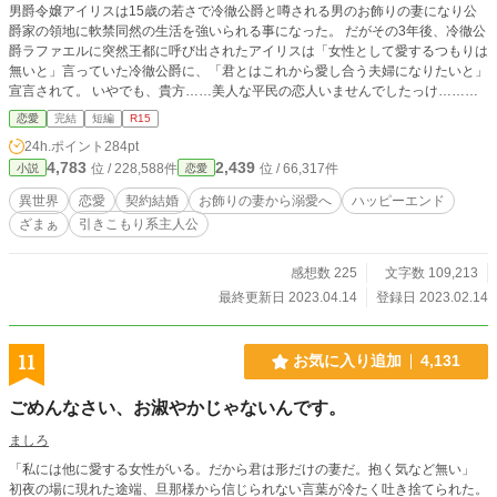
男爵令嬢アイリスは15歳の若さで冷徹公爵と噂される男のお飾りの妻になり公
爵家の領地に軟禁同然の生活を強いられる事になった。 だがその3年後、冷徹公
爵ラファエルに突然王都に呼び出されたアイリスは「女性として愛するつもりは
無いと」言っていた冷徹公爵に、「君とはこれから愛し合う夫婦になりたいと」
宣言されて。 いやでも、貴方……美人な平民の恋人いませんでしたっけ……？
と、お飾りの妻生活を謳歌していた 引きこもり はとても嫌そうな顔をした。
恋愛
完結
短編
R15
24h.ポイント
284pt
4,783
2,439
位 / 228,588件
位 / 66,317件
小説
恋愛
異世界
恋愛
契約結婚
お飾りの妻から溺愛へ
ハッピーエンド
ざまぁ
引きこもり系主人公
感想数 225
文字数 109,213
最終更新日 2023.04.14
登録日 2023.02.14
11
お気に入り追加
4,131
ごめんなさい、お淑やかじゃないんです。
ましろ
「私には他に愛する女性がいる。だから君は形だけの妻だ。抱く気など無い」
初夜の場に現れた途端、旦那様から信じられない言葉が冷たく吐き捨てられた。