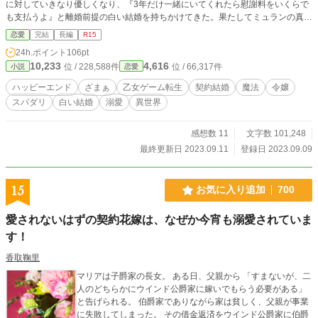
に対していきなり優しくなり、『3年だけ一緒にいてくれたら慰謝料をいくらで
も支払うよ』と離婚前提の白い結婚を持ちかけてきた。果たしてミュランの真意
は？ ６歳歳下の妻リコリスは、３年限定の公爵夫人生活を満喫できるの
恋愛
完結
長編
R15
か……？ ※ざまぁあり、ハッピーエンド。R15性描写あり
24h.ポイント
106pt
10,233
4,616
位 / 228,588件
位 / 66,317件
小説
恋愛
ハッピーエンド
ざまぁ
乙女ゲーム転生
契約結婚
魔法
令嬢
スパダリ
白い結婚
溺愛
異世界
感想数 11
文字数 101,248
最終更新日 2023.09.11
登録日 2023.09.09
15
お気に入り追加
700
愛されないはずの契約花嫁は、なぜか今宵も溺愛されていま
す！
香取鞠里
マリアは子爵家の長女。 ある日、父親から 「すまないが、二
人のどちらかにウインド公爵家に嫁いでもらう必要がある」
と告げられる。 伯爵家でありながら家は貧しく、父親が事業
に失敗してしまった。 その借金返済をウインド公爵家に伯爵