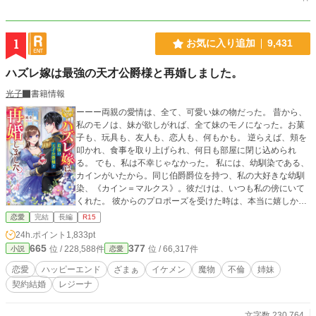
1
お気に入り追加
9,431
ハズレ嫁は最強の天才公爵様と再婚しました。
光子
書籍情報
ーーー両親の愛情は、全て、可愛い妹の物だった。 昔から、
私のモノは、妹が欲しがれば、全て妹のモノになった。お菓
子も、玩具も、友人も、恋人も、何もかも。 逆らえば、頬を
叩かれ、食事を取り上げられ、何日も部屋に閉じ込められ
る。 でも、私は不幸じゃなかった。 私には、幼馴染である、
カインがいたから。同じ伯爵爵位を持つ、私の大好きな幼馴
染、《カイン＝マルクス》。彼だけは、いつも私の傍にいて
くれた。 彼からのプロポーズを受けた時は、本当に嬉しかっ
た。私を、あの家から救い出してくれたと思った。 私は貴方
恋愛
完結
長編
R15
と結婚出来て、本当に幸せだったーーー 例え、私に子供が出
24h.ポイント
1,833pt
来ず、義母からハズレ嫁と罵られようとも、義父から、マル
665
377
位 / 228,588件
位 / 66,317件
小説
恋愛
クス伯爵家の事業全般を丸投げされようとも、私は、貴方さ
えいてくれれば、それで幸せだったのにーーー。 「《ルエ
恋愛
ハッピーエンド
ざまぁ
イケメン
魔物
不倫
姉妹
ル》お姉様、ごめんなさぁい。私、カイン様との子供を授か
契約結婚
レジーナ
ったんです」 「すまない、ルエル。君の事は愛しているん
だ……でも、僕はマルクス伯爵家の跡取りとして、どうして
も世継ぎが必要なんだ！だから、君と離婚し、僕の子供を宿
文字数 230,764