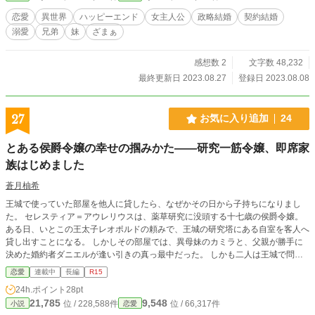
た。彼の言う通り、流石に離婚までが早すぎると思ったからだ。 それから一年
恋愛
異世界
ハッピーエンド
女主人公
政略結婚
契約結婚
後も、マグナスは離婚の話をしなかった。まだ様子を見たいということなのだろ
溺愛
兄弟
妹
ざまぁ
う。 夫がいつ離婚を切り出してくるのか、そんなことを思いながら私は日々を
過ごしている。今の所、その気配はまったくないのだが。
感想数 2
文字数 48,232
最終更新日 2023.08.27
登録日 2023.08.08
27
お気に入り追加
24
とある侯爵令嬢の幸せの掴みかた――研究一筋令嬢、即席家
族はじめました
蒼月柚希
王城で使っていた部屋を他人に貸したら、なぜかその日から子持ちになりまし
た。 セレスティア＝アウレリウスは、薬草研究に没頭する十七歳の侯爵令嬢。
ある日、いとこの王太子レオポルドの頼みで、王城の研究塔にある自室を客人へ
貸し出すことになる。 しかしその部屋では、異母妹のカミラと、父親が勝手に
決めた婚約者ダニエルが逢い引きの真っ最中だった。 しかも二人は王城で問題
を起こした末、婚約破棄＆爵位剥奪。 どうでもいい婚約者を異母妹が持って行
恋愛
連載中
長編
R15
ってくれたことで、セレスティアはむしろ自由になれたと大喜びしていたのだが
24h.ポイント
28pt
――。 「俺と結婚してもらいたい」 突然そう告げてきたのは、“王国の守護
21,785
9,548
位 / 228,588件
位 / 66,317件
小説
恋愛
神”と恐れられる冷徹無愛想な辺境伯、ラインハルト・ヴァレリウス。 目的は恋