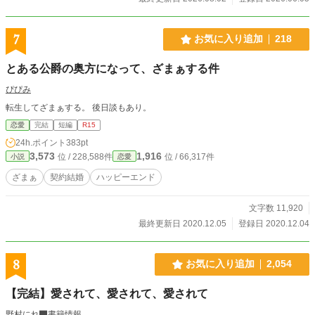
7
お気に入り追加
218
とある公爵の奥方になって、ざまぁする件
ぴぴみ
転生してざまぁする。 後日談もあり。
恋愛
完結
短編
R15
24h.ポイント
383pt
3,573
1,916
位 / 228,588件
位 / 66,317件
小説
恋愛
ざまぁ
契約結婚
ハッピーエンド
文字数 11,920
最終更新日 2020.12.05
登録日 2020.12.04
8
お気に入り追加
2,054
【完結】愛されて、愛されて、愛されて
野村にれ
書籍情報