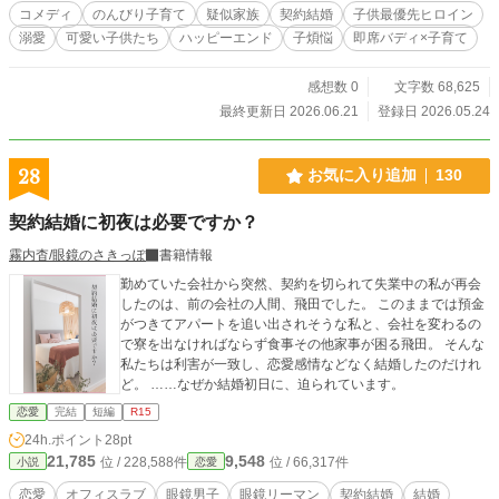
愛ではなく、幼い子供たちのための“母親役”だった！？ 研究しか興味のない天然
コメディ
のんびり子育て
疑似家族
契約結婚
子供最優先ヒロイン
侯爵令嬢と、子供に不器用すぎる辺境伯。 さらに懐いてくる幼子たちまで加わ
溺愛
可愛い子供たち
ハッピーエンド
子煩悩
即席バディ×子育て
って始まる、即席家族のほのぼの子育てライフ！
感想数 0
文字数 68,625
最終更新日 2026.06.21
登録日 2026.05.24
28
お気に入り追加
130
契約結婚に初夜は必要ですか？
霧内杳/眼鏡のさきっぽ
書籍情報
勤めていた会社から突然、契約を切られて失業中の私が再会
したのは、前の会社の人間、飛田でした。 このままでは預金
がつきてアパートを追い出されそうな私と、会社を変わるの
で寮を出なければならず食事その他家事が困る飛田。 そんな
私たちは利害が一致し、恋愛感情などなく結婚したのだけれ
ど。 ……なぜか結婚初日に、迫られています。
恋愛
完結
短編
R15
24h.ポイント
28pt
21,785
9,548
位 / 228,588件
位 / 66,317件
小説
恋愛
恋愛
オフィスラブ
眼鏡男子
眼鏡リーマン
契約結婚
結婚