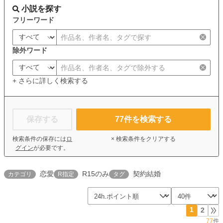
小説を探す
フリーワード
除外ワード
+ さらに詳しく検索する
保存する
77
件を検索する
検索条件の保存には
ロ
× 検索条件をクリアする
グイン
が必要です。
恋愛
R15のみ
契約結婚
カテゴリ
R指定
タグ
1
2
77
件