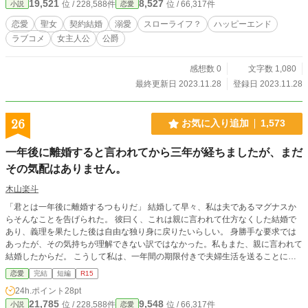
19,521
8,527
位 / 228,588件
位 / 66,317件
小説
恋愛
当はすごい）ニセモノ（？）聖女×そんな彼女が愛しくて彼女の前では全然冷徹
じゃない公爵のラブコメです。
恋愛
聖女
契約結婚
溺愛
スローライフ？
ハッピーエンド
ラブコメ
女主人公
公爵
感想数 0
文字数 1,080
最終更新日 2023.11.28
登録日 2023.11.28
26
お気に入り追加
1,573
一年後に離婚すると言われてから三年が経ちましたが、まだ
その気配はありません。
木山楽斗
「君とは一年後に離婚するつもりだ」 結婚して早々、私は夫であるマグナスか
らそんなことを告げられた。 彼曰く、これは親に言われて仕方なくした結婚で
あり、義理を果たした後は自由な独り身に戻りたいらしい。 身勝手な要求では
あったが、その気持ちが理解できない訳ではなかった。私もまた、親に言われて
結婚したからだ。 こうして私は、一年間の期限付きで夫婦生活を送ることにな
った。 マグナスは紳士的な人物であり、最初に言ってきた要求以外は良き夫で
恋愛
完結
短編
R15
あった。故に私は、それなりに楽しい生活を送ることができた。 「もう少し様
24h.ポイント
28pt
子を見たいと思っている。流石に一年では両親も納得しそうにない」 一年が経
21,785
9,548
位 / 228,588件
位 / 66,317件
小説
恋愛
った後、マグナスはそんなことを言ってきた。 それに関しては、私も納得し