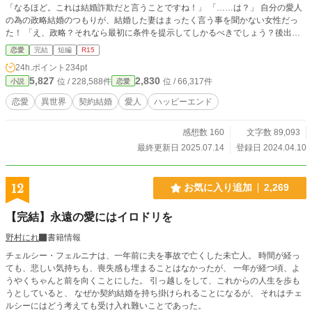
「なるほど。これは結婚詐欺だと言うことですね！」 「……は？」 自分の愛人
の為の政略結婚のつもりが、結婚した妻はまったく言う事を聞かない女性だっ
た！ 「え、政略？それなら最初に条件を提示してしかるべきでしょう？後出し
でその様なことを言い出すのは詐欺の手口ですよ」 「ちなみに実家への愛は欠
恋愛
完結
短編
R15
片もないので、経済的に追い込んでも私は何も困りません」 口を開けば生意気
24h.ポイント
234pt
な事ばかり。 この結婚、どうなる？ ✱基本ご都合主義。ゆるふわ設定。
5,827
2,830
位 / 228,588件
位 / 66,317件
小説
恋愛
恋愛
異世界
契約結婚
愛人
ハッピーエンド
感想数 160
文字数 89,093
最終更新日 2025.07.14
登録日 2024.04.10
12
お気に入り追加
2,269
【完結】永遠の愛にはイロドリを
野村にれ
書籍情報
チェルシー・フェルニナは、一年前に夫を事故で亡くした未亡人。 時間が経っ
ても、悲しい気持ちも、喪失感も埋まることはなかったが、 一年が経つ頃、よ
うやくちゃんと前を向くことにした。 引っ越しをして、これからの人生を歩も
うとしていると、 なぜか契約結婚を持ち掛けられることになるが、 それはチェ
ルシーにはどう考えても受け入れ難いことであった。