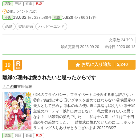
厳しいことによって同意してくれる相手が見つからない。 ちゃんと結婚相手を
恋愛
完結
短編
R15
探そうとしたが見つからなかったルチェリアが結局は思い人と恋愛結婚するとい
24h.ポイント
71pt
うお話です。
13,032
5,820
位 / 228,588件
位 / 66,317件
小説
恋愛
恋愛
契約結婚
ハッピーエンド
文字数 24,799
最終更新日 2023.09.20
登録日 2023.09.13
19
お気に入り追加
5,240
離縁の理由は愛されたいと思ったからです
さこの
書籍情報
①私のプライバシー、プライベートに侵害する事は許さない
②白い結婚とする ③アグネスを虐めてはならない ④侯爵家の
夫人として務めよ ⑤私の金の使い道に異論は唱えない ⑥王家
主催のパーティー以外出席はしない 私に愛されたいと思う
なよ？ 結婚前の契約でした。 私は十六歳。相手は二十四
歳の年の差婚でした。 結婚式に憧れていたのに…… ホット
ランキング入りありがとうございます 2022/03/27
恋愛
完結
長編
R15