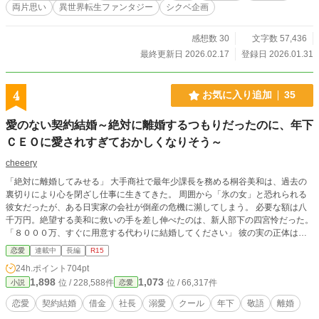
両片思い
異世界転生ファンタジー
シクベ企画
紙イラスト：あさぎかな先生にコラージュアートをいただき
ました ※毎朝7時に更新していく予定です→2月15日からはラ
ンダム更新となります。ご了承ください
感想数 30
文字数 57,436
最終更新日 2026.02.17
登録日 2026.01.31
4
お気に入り追加
35
愛のない契約結婚～絶対に離婚するつもりだったのに、年下
ＣＥＯに愛されすぎておかしくなりそう～
cheeery
「絶対に離婚してみせる」 大手商社で最年少課長を務める桐谷美和は、過去の
裏切りにより心を閉ざし仕事に生きてきた。 周囲から「氷の女」と恐れられる
彼女だったが、ある日実家の会社が倒産の危機に瀕してしまう。 必要な額は八
千万円。絶望する美和に救いの手を差し伸べたのは、新人部下の四宮怜だった。
「８０００万、すぐに用意する代わりに結婚してください」 彼の実の正体は財
閥の御曹司であり、うちの新社長！？ 父を救うため、契約結婚をしたのだけれ
恋愛
連載中
長編
R15
ど……。 「借金を返済したら即離婚よ」 望まない男との結婚なんて必要ない。
24h.ポイント
704pt
愛なんて、そんな不確かなものを信じる気はこれっぽっちもないの。 私の目標
1,898
1,073
位 / 228,588件
位 / 66,317件
小説
恋愛
はこの男と離婚すること、だけ──。 「離婚？それは無理でしょうね」 「借金の
ことなら私がどうにか……」 「そうじゃない。断言しよう、キミは必ず僕を好
恋愛
契約結婚
借金
社長
溺愛
クール
年下
敬語
離婚
きになるよ」 ふざけんな。 絶対に好きになんてなるもんか。 そう誓う美和だっ