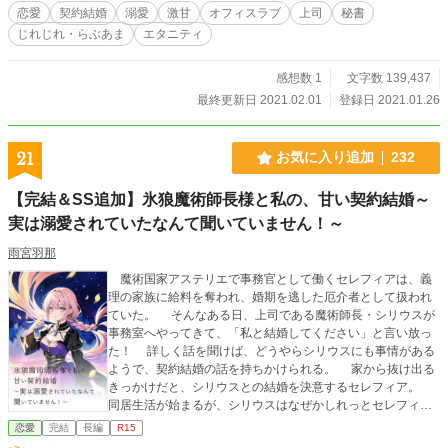
恋愛
契約結婚
溺愛
激甘
オフィスラブ
上司
秘書
じれじれ・らぶあま
エタニティ
感想数 1
文字数 139,437
最終更新日 2021.02.01
登録日 2021.01.26
21
お気に入り追加
232
【完結＆SS追加】氷狼魔術師長様と私の、甘い契約結婚～
実は溺愛されていたなんて聞いていません！～
雨宮羽那
魔術国家アステリエで事務官として働くセレフィアは、義
理の家族に給料を奪われ、婚期を逃した厄介者として扱われ
ていた。 そんなある日、上司である魔術師長・シリウスが
事務室へやってきて、「私と結婚してください」と言い放っ
た！ 詳しく話を聞けば、どうやらシリウスにも事情がある
ようで、契約結婚の話を持ちかけられる。 家から抜け出る
きっかけだと、シリウスとの結婚を決意するセレフィア。
同居生活が始まるが、シリウスはなぜかしれっとセレフィア
を甘やかしてくる!? 「これは契約結婚のはずですよね!?」 ◇
恋愛
完結
長編
R15
◇◇◇ お気に入り登録、♡、感想などいただければ、作者