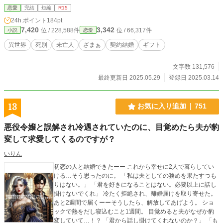
恋愛
完結
短編
R15
24h.ポイント
184pt
7,420
3,342
位 / 228,588件
位 / 66,317件
小説
恋愛
異世界
死別
未亡人
ざまぁ
契約結婚
ギフト
文字数 131,576
最終更新日 2025.05.29
登録日 2025.03.14
13
お気に入り追加
751
悪役令嬢と誤解され冷遇されていたのに、目覚めたら夫が豹
変して求愛してくるのですが？
いりん
初恋の人と結婚できたーー これから幸せに2人で暮らしてい
ける…そう思ったのに。 「私は夫としての務めを果たすつも
りはない。」 「君を好きになることはない。必要以上に話し
掛けないでくれ」 冷たく拒絶され、離婚届けを取り寄せた。
あと2週間で届くーーそうしたら、解放してあげよう。 ショ
ックで熱をだし寝込むこと1週間。 目覚めると夫がなぜか豹
変していて…！？ 「君から話し掛けてくれないのか？」 「も