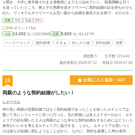
り開き、大学に進学後そのまま准教授にまで上り詰めていく。 順風満帆な日々
を送っていたところ、教え子の男爵令息オリヴァーに契約結婚の話を持ちかけら
れた。ヴィオラもオリヴァーもお互い親から結婚を催促される身で、そのカモフ
ラージュに、と。 両親からの干渉に嫌気がさしていたヴィオラは、いずれ離婚
恋愛
完結
長編
R15
する前提で彼の契約を受け入れることにする。しかし、結婚が成立してから彼の
24h.ポイント
71pt
溺愛が始まる。 ヴィオラはオリヴァーを愛するつもりは一切なかった。自分が
13,032
5,820
位 / 228,588件
位 / 66,317件
小説
恋愛
気持ちを傾ければ、妹に邪魔をされて終わるに決まってるからだ。 一年で離婚
する気満々のヴィオラは、愛情を捧げてくる彼を適当にあしらい続けるが……？
ハッピーエンド
婚約破棄
ざまぁ
欲しがり妹
契約結婚
溺愛
■全31話＋幕間7話（全話執筆済み）
感想数 5
文字数 115,442
最終更新日 2026.07.12
登録日 2026.07.04
18
お気に入り追加
637
両親のような契約結婚がしたい！
しゃーりん
仲の良い両親が恋愛結婚ではなく契約結婚であったことを知ったルチェリアは、
驚いて兄レンフォードに言いに行った。兄の部屋には友人エドガーがおり、ルチ
ェリアの話を聞いた２人は両親のような幸せな契約結婚をするためにはどういう
条件がいいかを考えるルチェリアに協力する。 しかし、ルチェリアが思いつく
のは誰もが結婚に望むようなことばかり。 なのに、契約を破棄した時の条件が