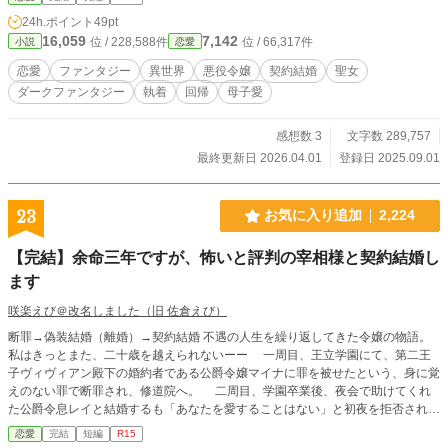
の契約結婚だったはずでは？ 愛などなかったと思っていた夫
24h.ポイント
49pt
婦生活に変化が訪れる。 ※本作は、一般的な爽快ざまぁ・即
16,059
7,142
位 / 228,588件
位 / 66,317件
小説
恋愛
溺愛を主軸とした作品ではありません。 また、人によっては
元鞘に見える展開や、ヒーローが執着・独占欲強め（ヤンデ
恋愛
ファンタジー
異世界
悪役令嬢
契約結婚
聖女
レ寄り）と感じられる描写があります。 残酷な描写、精神的
ダークファンタジー
執着
回帰
母子愛
トラウマ描写を含みますので、苦手な方はご注意ください。
感想数 3
文字数 289,757
最終更新日 2026.04.01
登録日 2025.09.01
23
お気に入り追加
2,224
【完結】余命三年ですが、怖いと評判の宰相様と契約結婚し
ます
咲楽えび＠改名しました（旧 佐倉えび）
断罪→偽装結婚（離婚）→契約結婚 不遇の人生を繰り返してきた令嬢の物語。
私はきっとまた、二十歳を越えられないーー 一周目、王立学園にて、第二王
子ヴィヴィアン殿下の婚約者である公爵令嬢マイナに罪を被せたという、身に覚
えのない罪で断罪され、修道院へ。 二周目、学園卒業後、夜会で助けてくれ
た公爵令息レイと結婚するも「あなたを愛することはない」と初夜を拒否された
偽装結婚だった。後に離婚。 三周目、学園への入学は回避。しかし評判の悪
恋愛
完結
短編
R15
い王太子の妾にされる。その後、下賜されることになったが、手渡された契約書