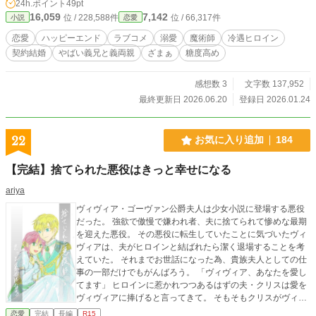
24h.ポイント
49pt
が大変喜びます( . .)" モチベになるので良ければ応援してい
16,059
7,142
位 / 228,588件
位 / 66,317件
小説
恋愛
ただけると嬉しいです！ ※この作品は「小説家になろう」
「エブリスタ」様にも掲載しております。 ※表紙はAIイラス
恋愛
ハッピーエンド
ラブコメ
溺愛
魔術師
冷遇ヒロイン
トです。文字入れは「装丁カフェ」様を使用しております。
契約結婚
やばい義兄と義両親
ざまぁ
糖度高め
※小説内容にはAI不使用です。
感想数 3
文字数 137,952
最終更新日 2026.06.20
登録日 2026.01.24
22
お気に入り追加
184
【完結】捨てられた悪役はきっと幸せになる
ariya
ヴィヴィア・ゴーヴァン公爵夫人は少女小説に登場する悪役
だった。 強欲で傲慢で嫌われ者、夫に捨てられて惨めな最期
を迎えた悪役。 その悪役に転生していたことに気づいたヴィ
ヴィアは、夫がヒロインと結ばれたら潔く退場することを考
えていた。 それまでお世話になった為、貴族夫人としての仕
事の一部だけでもがんばろう。 「ヴィヴィア、あなたを愛し
てます」 ヒロインに惹かれつつあるはずの夫・クリスは愛を
ヴィヴィアに捧げると言ってきて。 そもそもクリスがヴィヴ
ィアを娶ったのは、王位継承を狙っている疑惑から逃れる為
恋愛
完結
長編
R15