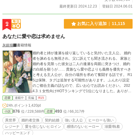
してくれた《エレノア》と、再婚する！」 夫と妹から告げら
最終更新日 2024.12.23
登録日 2024.06.01
れたのは、地獄に叩き落とされるような、残酷な言葉だっ
た。 カインも結局、私を裏切るのね。 エレノアは、結局、私
から全てを奪うのね。 それなら、もういいわ。全部、要らな
2
お気に入り追加
11,115
い。 絶対に許さないわ。 私が味わった苦しみを、悲しみを、
怒りを、全部返さないと気がすまないーー！ 覚悟していて
あなたに愛や恋は求めません
ね？ 私は、絶対に貴方達を許さないから。 「私、貴方と離婚
出来て、幸せよ。 私、あんな男の子供を産まなくて、幸せ
灰銀猫
書籍情報
よ。 ざまぁみろ」 不定期更新。 この世界は私の考えた世界
婚約者と姉が逢瀬を繰り返していると気付いた主人公。 婚約
の話です。設定ゆるゆるです。よろしくお願いします。
者を諫めるも無視され、父に訴えても聞き流される。 家族と
婚約者を見限った彼女は二人の逢瀬を両親に突きつけ、婚約
の白紙を願うが…… 貴族なら愛や恋よりも義務を優先すべき
と考える主人公が、自分の場所を求めて奮闘する話です。 R1
5は保険、タグは追加する可能性があります。 ふんわり設定
のご都合主義の話なので、広いお心でお読みください。 202
4.3.１女性向けHOTランキングで1位になりました。ありがと
うございます。 2024年アクセスランキング2位。 2025年ア
恋愛
連載中
長編
R15
クセスランキング18位 2025.12『ピッコマ BEST OF 2025』
24h.ポイント
1,420pt
のノベル新作TOP30で6位にランクイン。 2026.2『次にくる
876
493
位 / 228,588件
位 / 66,317件
小説
恋愛
ライトノベル2025』で女性読者投票４位、50代以上読者投票
5位。 2026.3.6 本編完結しました。
異世界
婚約者交換
契約結婚
強い主人公
ヒーローも強い
レジーナ
愛を信じないヒロイン
感情のないヒーロー
溺愛/執着
ハッピーエンド