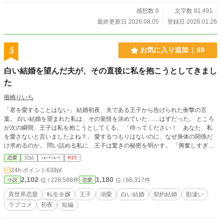
たが、始まった新婚生活は予想外の連続で……。 家での四宮は甘い言葉を囁く
感想数 0
文字数 81,491
溺愛夫で……！？ 「あなたが可愛すぎてダメだ」 隙あらば触れてくる彼に、頑
なだった美和の心も次第に乱されていく。 絶対に離婚したい妻ＶＳ絶対に逃が
最終更新日 2026.08.05
登録日 2026.01.26
さない夫。 契約から始まった二人の恋の行方は──。
5
お気に入り追加
69
白い結婚を望んだ夫が、その直後に私を抱こうとしてきまし
た
唯崎りいち
「君を愛することはない」 結婚初夜、夫である王子から告げられた衝撃の言
葉。 白い結婚を望まれた私は、その覚悟を決めていた……はずだった。 ところ
が次の瞬間、王子は私を抱こうとしてくる。 「待ってください！ あなた、私
を愛さないと言いましたよね？」 愛するつもりはないのに、なぜ身体の関係だ
け求めるのか。 問い詰める私に、王子は驚きの秘密を明かす。 「興奮しすぎる
と、僕の心臓が止まるかもしれないんだ」 ……それ、絶対に我慢しなきゃいけ
恋愛
完結
ｼｮｰﾄｼｮｰﾄ
R15
ないやつでは！？ 愛されない花嫁になるはずが、なぜか命がけで溺愛されるこ
24h.ポイント
639pt
とになりました。 転生者令嬢と、恋心をこじらせた王子の勘違いラブコメデ
2,102
1,180
位 / 228,588件
位 / 66,317件
小説
恋愛
ィ。
異世界恋愛
転生令嬢
王子
溺愛
白い結婚
契約結婚
勘違い
ラブコメ
初夜
短編