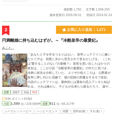
感想数 1,782
文字数 1,568,250
最終更新日 2026.06.01
登録日 2024.02.24
3
お気に入り追加
1,271
円満離婚に持ち込むはずが。～『冷酷皇帝の最愛妃』
みこと。
「あなたと子を作るつもりはない」 皇帝シュテファンに嫁い
だエリザは、初夜に夫から宣言されて首をかしげる。 （これ
は"愛することのない"の亜種？） 前世を思い出したばかりの
彼女は、ここが小説『冷酷皇帝の最愛妃』の中だと気づき、
冷静に状況を分析していた。 エリザの役どころは、公爵家が
皇帝に押し付けた花嫁で、彼の恋路の邪魔をするモブ皇妃。
小説のシュテファンは、最終的には運命の恋人アンネと結ば
れる。 それは確かに、子どもが出来たら困るだろう。 速やか
な"円満離婚"を前提にシュテファンと契約を結んだエリザだっ
恋愛
連載中
長編
R15
たが、とあるキッカケで彼の子を身ごもることになってしま
24h.ポイント
818pt
い──？ シュテファンとの契約違反におののき、思わず逃走
1,599
911
位 / 228,588件
位 / 66,317件
小説
恋愛
したエリザに「やっと見つけた」と追いすがる夫。 どうやら
彼はエリザ一筋だったらしく。あれ？ あなたの恋人アンネ
シークレットベビー
ハッピーエンド
溺愛
契約結婚
すれ違い
はどうしたの？ ※小説家になろう様でも掲載しています ※表