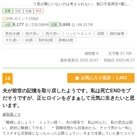
う君が隣にいないのは考えられない」 無口不器用夫×優しい
鈍感妻 すれ違いから始まる両片思いストーリー
恋愛
完結
短編
R15
24h.ポイント
156pt
8,177
3,668
位 / 228,588件
位 / 66,317件
小説
恋愛
悪役令嬢
両片思い
両片想い
ハッピーエンド
溺愛
婚約破棄
すれ違い
結婚
契約結婚
政略結婚
感想数 0
文字数 37,705
最終更新日 2025.10.07
登録日 2025.06.27
14
お気に入り追加
1,883
夫が前世の記憶を取り戻したようです。私は死亡ENDモブ
だそうですが、正ヒロインをざまぁして元気に生きたいと思
います。
越智屋ノマ
「離婚しましょう！ ミュラン様！」 夫の寝室で、私は叫んだ。 私の意志は固
い。絶対に離婚してやる！ ＊ 昏睡状態から目覚めたら、チャラ男から一転し
てステキな旦那様になっちゃった公爵ミュラン。今まで冷遇していた妻リコリス