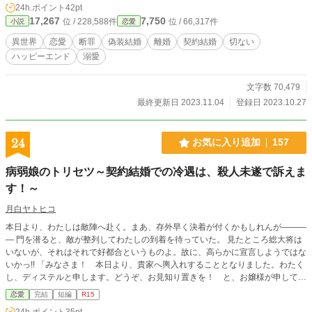
24h.ポイント
42pt
を見て、契約結婚だと理解する。そうして、怖いと評判の宰相との結婚生活が始
17,267
7,750
位 / 228,588件
位 / 66,317件
小説
恋愛
まったのだが――？ ＊ムーンライトノベルズにも掲載
異世界
恋愛
断罪
偽装結婚
離婚
契約結婚
切ない
ハッピーエンド
溺愛
文字数 70,479
最終更新日 2023.11.04
登録日 2023.10.27
24
お気に入り追加
157
病弱娘のトリセツ～契約結婚での冷遇は、殺人未遂で訴えま
す！～
月白ヤトヒコ
本日より、わたしは敵陣へ赴く。まあ、存外早く決着が付くかもしれんが―――
― 門を潜ると、敵が整列してわたしの到着を待っていた。 見たところ総大将は
いないが、それはそれで好都合というものよ。故に、高らかに宣言しようではな
いかっ!! 「みなさま！ 本日より、貴家へ輿入れすることとなりました。わたく
し、ディステルと申します。どうぞ、お見知り置きを！ と、お嬢様が申してお
ります」 と、わたしの侍女が声を張り上げた。 「本日より、貴家へ輿入れする
恋愛
完結
短編
R15
お嬢様からのお言葉です！ 『わたくしへの冷遇は殺人未遂と見なし、然るべき
24h.ポイント
35pt