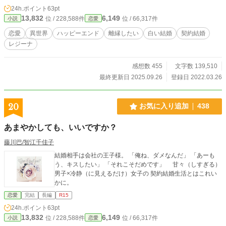
24h.ポイント
63pt
13,832
6,149
位 / 228,588件
位 / 66,317件
小説
恋愛
恋愛
異世界
ハッピーエンド
離縁したい
白い結婚
契約結婚
レジーナ
感想数 455
文字数 139,510
最終更新日 2025.09.26
登録日 2022.03.26
20
お気に入り追加
438
あまやかしても、いいですか？
藤川巴/智江千佳子
結婚相手は会社の王子様。 「俺ね、ダメなんだ」 「あーも
う、キスしたい」 「それこそだめです」 甘々（しすぎる）
男子×冷静（に見えるだけ）女子の 契約結婚生活とはこれい
かに。
恋愛
完結
長編
R15
24h.ポイント
63pt
13,832
6,149
位 / 228,588件
位 / 66,317件
小説
恋愛