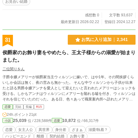
お見合い結婚
感想数 0
文字数 93,637
最終更新日 2026.02.22
登録日 2024.12.27
31
お気に入り追加
2,341
侯爵家のお飾り妻をやめたら、王太子様からの溺愛が始まり
ました。
二位関りをん
子爵令嬢メアリーが侯爵家当主ウィルソンに嫁いで、はや1年。その間挨拶くら
いしか会話は無く、夜の営みも無かった。 そんな中ウィルソンから子供が出来
たと語る男爵令嬢アンナを愛人として迎えたいと言われたメアリーはショックを
受ける。しかもアンナはウィルソンにメアリーを陥れる嘘を付き、ウィルソンは
それを信じていたのだった。 ある日、色々あって職業案内所へ訪れたメアリー
は秒速で王宮の女官に合格。結婚生活は1年を過ぎ、離婚成立の条件も整ってい
恋愛
完結
長編
R15
たため、メアリーは思い切ってウィルソンに離婚届をつきつけた。 そして王宮
24h.ポイント
21pt
の女官になったメアリーは、王太子レアードからある提案を受けて……？ ※世
25,039
10,872
位 / 228,588件
位 / 66,317件
小説
恋愛
界観などゆるゆるです。温かい目で見てください
恋愛
女主人公
異世界
身分差
ざまぁ
溺愛/執着？
ハッピーエンド
離婚
契約結婚
お飾り妻