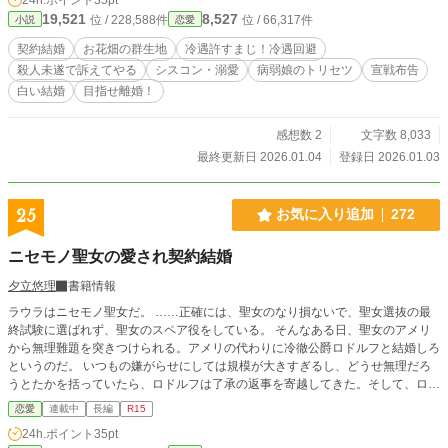
機関へ訴える。相応の覚悟を以て行うように』！」 返されるはブーイングの嵐
19,521
8,527
位 / 228,588件
位 / 66,317件
小説
恋愛
だが、宣戦布告は上々と言ったところか？ 設定はふわっと。
契約結婚
お花畑の群生地
冷遇許すまじ！冷遇回避
殺人未遂で訴えてやる
シスコン・溺愛
病弱娘のトリセツ
宣戦布告
白い結婚
目指せ離婚！
感想数 2
文字数 8,033
最終更新日 2026.01.04
登録日 2026.01.03
25
お気に入り追加
272
ニセモノ聖女の愛され契約結婚
夕立悠理
書籍情報
ラウラはニセモノ聖女だ。 ……正確には、聖女のなり損ないで、聖女選抜の最
終試験に選ばれず、聖女のスペア役をしている。 そんなある日、聖女のアメリ
から無理難題を突きつけられる。アメリの代わりに冷徹公爵ロドルフと結婚しろ
というのだ。 いつもの嫌がらせにしては規模が大きすぎるし、どうせ無理だろ
うとたかを括っていたら、ロドルフは了承の返事を寄越してきた。そして、ロド
ルフは、ラウラに契約結婚を持ちかけーー。 「これは契約結婚。契約結婚なん
恋愛
連載中
長編
R15
だから……」 契約結婚のはずなのに、めちゃくちゃ大事に溺愛されるうちに、
24h.ポイント
35pt
ラウラは段々とロドルフに好意を抱くようになり……。 自分に自信がない（本