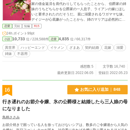
家の借金返済を肩代わりしてもらったことから、 伯爵家の姉
妹のうちどちらかを公爵家の一人息子、ライアンの嫁にほし
いと要求されたのだそうだ。 親に溺愛されるワガママな妹、
デイジーが心底嫌がったことから、姉のマリアは必然的に自
分が嫁ぐことに決まってしまう。 ライアンは、冷酷と噂され
恋愛
完結
短編
R15
ている。 さらには、借金返済の肩代わりをしてもらったこと
24h.ポイント
99pt
から決まった契約結婚だ。 決して愛されることはないと思っ
10,733
4,835
位 / 228,588件
位 / 66,317件
小説
恋愛
ていたのに、なぜか溺愛されて──！？ そして、ライアンの
マリアへの待遇が羨ましくなった妹のデイジーがライアンに
異世界
ハッピーエンド
イケメン
ざまあ
契約結婚
花嫁
溺愛
突如アプローチをはじめて──！？
姉妹
不器用
感想数 5
文字数 16,740
最終更新日 2022.06.05
登録日 2022.05.23
16
お気に入り追加
848
行き遅れのお節介令嬢、氷の公爵様と結婚したら三人娘の母
になりました
鳥柄ささみ
お節介焼きで困っている人を放っておけないシアは、数多のご令嬢達から人気の
令嬢だ。毎日ファンレターが届き、社交界に出れば令嬢に取り囲まれるほどであ