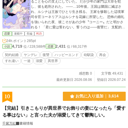
ることを心の支えにしていた。 だが少年の家門は大罪を犯
し、彼も処刑された。 ――…10年後。王国は隣国に滅ぼさ
れ、ルシナは王族でひとり生き残る。 王家を惨殺した辺境軍
司令官コーネリアスはルシナを花嫁に所望した。 恐怖の婚礼
を強いられた夜、彼こそがあの少年〝コーニー〟だと明かさ
れる！ 「君に愛は誓わない。誓うのは――復讐だ」 支配的
に、ときに加虐的に振舞う一方で、矛盾するような甘い表情
恋愛
連載中
長編
R15
を覗かせるコーネリアス。 昔の面影が重なる彼を憎みきれな
24h.ポイント
285pt
いルシナ。 やがて彼の復讐の裏にある真実――王家の隠され
4,719
2,431
位 / 228,588件
位 / 66,317件
小説
恋愛
た禁忌に気づいたとき、 ルシナはコーネリアスの切実な愛を
知ることになる。 ♔再会した婚約者の復讐と執着に翻弄され
契約結婚
ヤンデレ
復讐
ハッピーエンド
幼馴染
再会
る純愛ロマンスファンタジー♔
すれ違い
一途
溺愛
異世界
感想数 0
文字数 49,431
最終更新日 2026.08.06
登録日 2026.07.24
10
お気に入り追加
3,614
【完結】引きこもりが異世界でお飾りの妻になったら「愛す
る事はない」と言った夫が溺愛してきて鬱陶しい。
千紫万紅
書籍情報