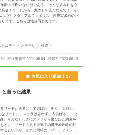
年齢＝彼氏いない歴である。 そんなすみれを心
同業者！？ しかも、九つも年上だなんて！ そ
先→エブリスタ、アルファポリス（性描写多めのバ
おります。こちらは性描写多めです。
エタニティ
お見合い
極道
554
最終更新日 2024.09.04
登録日 2023.09.15
お気に入り追加
27
」と言った結果
あるリードが勇者として選ばれ、聖女、女剣士、
た約束を
旋するというが、それと同時に、パーティメンバ