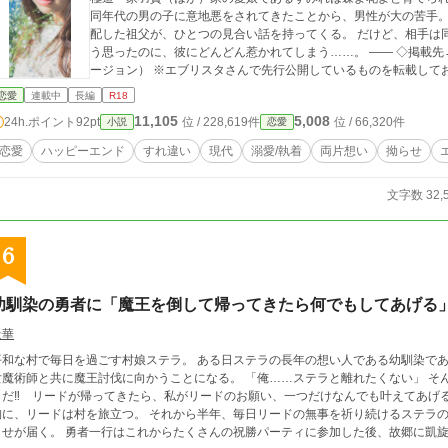
同年代の男の子に意地悪をされてきたことから、男性が大の苦手。
配した祖父が、ひとつの見合い話を持ってくる。 だけど、相手は
う思ったのに、彼にどんどん惹かれてしまう……。 ―― ◇掲載
ージョン） ※エブリスタさんで先行公開しているものを転載して
恋愛
連載中
長編
R18
11,105
5,008
24h.ポイント
92pt
位 / 228,619件
位 / 66,320件
小説
恋愛
恋愛
ハッピーエンド
すれ違い
現代
溺愛/執着
両片想い
拗らせ
文字数 32,
6
幼馴染の勇者に「魔王を倒して帰ってきたら何でもしてあげる
景華
平和な村で毎日を過ごす村娘ステラ。 ある日ステラの長年の想い人である幼馴染で
術師と共に魔王討伐に向かうことになる。 「俺……ステラと離れたくない」 そんなリードに、ステラは思わずこう告げる。 「そ
だ‼ リードが帰ってきたら、私がリードのお願い、一つだけなんでも叶えてあげる‼」 そんなとっさにステラから飛び出
リードは村を旅立つ。 それから半年、毎日リードの無事を祈り続けるステラのもとに、リードの史上最速での魔王城攻略の知
らせが届く。 勇者一行はこれからたくさんの祝勝パーティに参加した後、故郷に凱