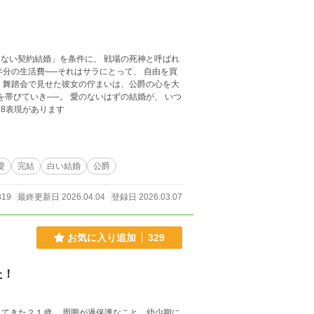
ない契約結婚」を条件に、 戦場の死神と呼ばれ
────── ※最後にR18表現があります
愛
完結
白い結婚
公爵
819
最終更新日 2026.04.04
登録日 2026.03.07
お気に入り追加
329
た！
てきた２１歳。 周囲が過保護なこと、幼少期に