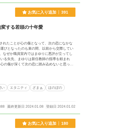
お気に入り追加
391
豹変する若頭の十年愛
されたことが心の傷となって、次の恋になかな
運びとなったのも束の間、以前から交際してい
、なぜか職員室内ではまゆりに悪評が立ってし
いる矢先、まゆりは新任教師の指導を頼まれ
再会した二人が悪い噂と10年来の秘密を乗り超え
36000字数完結。+大牙side5000字数。
想い
エタニティ
ざまぁ
ほのぼの
388
最終更新日 2024.01.08
登録日 2024.01.02
お気に入り追加
180