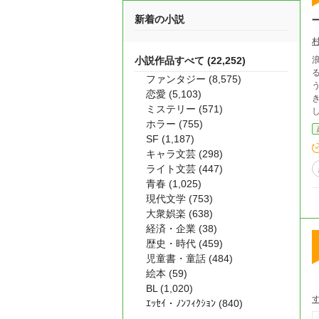
新着の小説
小説作品すべて (22,252)
る若き
ファンタジー (8,575)
うため
恋愛 (5,103)
きく揺らし
ミステリー (571)
ホラー (755)
SF (1,187)
キャラ文芸 (298)
ライト文芸 (447)
青春 (1,025)
現代文学 (753)
大衆娯楽 (638)
経済・企業 (38)
歴史・時代 (459)
児童書・童話 (484)
絵本 (59)
BL (1,020)
ｴｯｾｲ・ﾉﾝﾌｨｸｼｮﾝ (840)