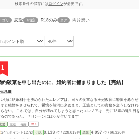
検索条件の保存には
ログイン
が必要です。
恋愛
R18のみ
両片想い
テゴリ
R指定
タグ
1
婚約破棄を申し出たのに、婚約者に捕まりました【完結】
ynx🐈‍⬛
幼い頃に結婚相手を決められたエレノアは、日々の度重なる王妃教育に鬱憤を募らせて
リオと結婚をさせられて、鬱憤を解消出来ぬまま、王族としての責務を全うしなけれ
ならない。 これでは、自分が壊れてしまうと思ったエレノアは、先に18歳の誕生日
するのであった。 ＊Hシーンには♡が付いてます
恋愛
完結
長編
R18
9,133
4,097
24h.ポイント
127pt
位 / 228,619件
位 / 66,320件
小説
恋愛