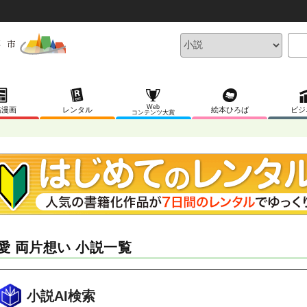
Web
稿漫画
レンタル
絵本ひろば
ビジ
コンテンツ大賞
愛 両片想い 小説一覧
小説AI検索