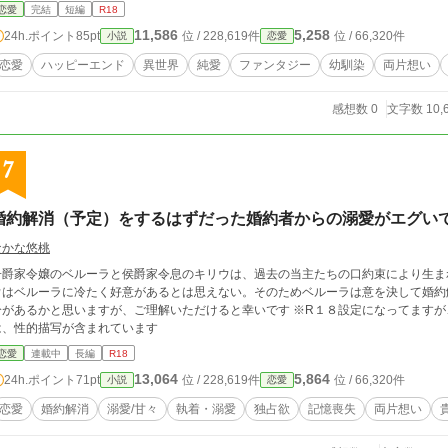
である聖女と女剣士、そして女魔術師の話も耳にすることになる。 戦いの昂りを鎮める役割も担うという三人は、戦いの後全員が
恋愛
完結
短編
R18
重婚の認められた勇者の嫁になるということを知ったステラは思いを諦めようとする
11,586
5,258
24h.ポイント
85pt
位 / 228,619件
位 / 66,320件
小説
恋愛
《約束のお願い》』を迫って来て──？ 誰がどう見ても両片思いな二
恋愛
ハッピーエンド
異世界
純愛
ファンタジー
幼馴染
両片想い
感想数 0
文字数 10,
7
婚約解消（予定）をするはずだった婚約者からの溺愛がエグい
なかな悠桃
子爵家令嬢のベルーラと侯爵家令息のキリウは、過去の当主たちの口約束により生ま
ウはベルーラに冷たく好意があるとは思えない。そのためベルーラは意を決して婚約解消を申し
分があるかと思いますが、ご理解いただけると幸いです ※R１８設定になってますが
は、性的描写が含まれています
恋愛
連載中
長編
R18
13,064
5,864
24h.ポイント
71pt
位 / 228,619件
位 / 66,320件
小説
恋愛
恋愛
婚約解消
溺愛/甘々
執着・溺愛
独占欲
記憶喪失
両片想い