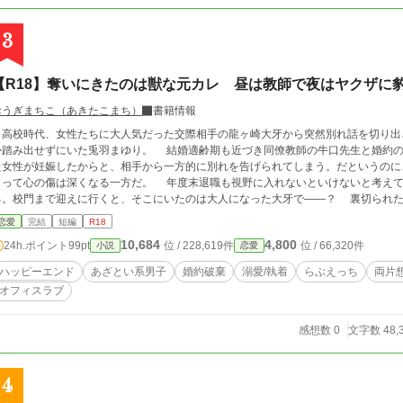
3
【R18】奪いにきたのは獣な元カレ 昼は教師で夜はヤクザに
おうぎまちこ（あきたこまち）
書籍情報
高校時代、女性たちに大人気だった交際相手の龍ヶ崎大牙から突然別れ話を切り出
か踏み出せずにいた兎羽まゆり。 結婚適齢期も近づき同僚教師の牛口先生と婚約の
た女性が妊娠したからと、相手から一方的に別れを告げられてしまう。だというのに
まって心の傷は深くなる一方だ。 年度末退職も視野に入れないといけないと考えて
。校門まで迎えに行くと、そこにいたのは大人になった大牙で――？ 裏切られた心の傷が深くて次の恋に踏み込めないと思って
いた兎羽まゆり×ワケあって彼女のそばを離れなければならなくなった龍ヶ崎大牙、
恋愛
完結
短編
R18
る物語。 ※R15〜R18に※、R18に※※ ※現実世界に疎い作者による現代TLなのでご容赦くださいましたら幸いです。 ※
10,684
4,800
24h.ポイント
99pt
位 / 228,619件
位 / 66,320件
小説
恋愛
ヒーローはワンコ系？ニャンコ系？甘えん坊系？ヤンデレ？腹黒？あざとい系男子です。 ※
※1/7おまけの学校R書いてます。そこまで書いたら完結します。
ハッピーエンド
あざとい系男子
婚約破棄
溺愛/執着
らぶえっち
両片
オフィスラブ
感想数 0
文字数 48,
4