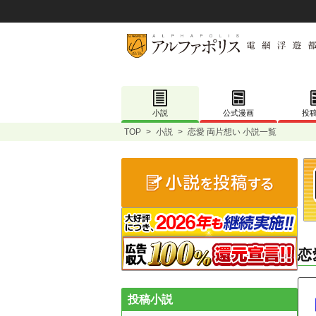
小説
公式漫画
投
TOP
>
小説
>
恋愛 両片想い 小説一覧
恋
投稿小説