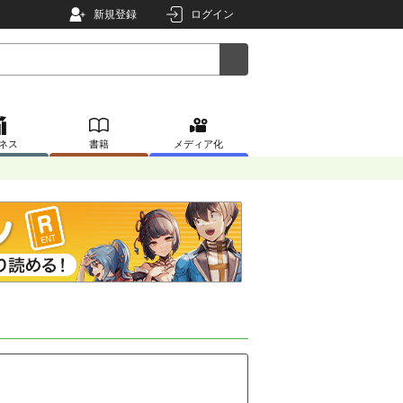
新規登録
ログイン
ネス
書籍
メディア化