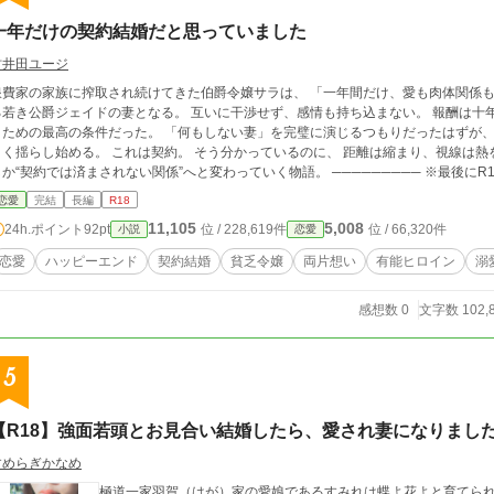
一年だけの契約結婚だと思っていました
村井田ユージ
浪費家の家族に搾取され続けてきた伯爵令嬢サラは、 「一年間だけ、愛も肉体関係も
公爵ジェイドの妻となる。 互いに干渉せず、感情も持ち込まない。 報酬は十年分の生活費──それはサラにとって、 自由を買
の最高の条件だった。 「何もしない妻」を完璧に演じるつもりだったはずが、 舞踏会で見せた彼女の佇まいは、公爵の心を大
始める。 これは契約。 そう分かっているのに、 距離は縮まり、視線は熱を帯びていき──。 愛のないはずの結婚が、 いつ
しか“契約では済まされない関係”へと変わっていく物語。 ───
恋愛
完結
長編
R18
11,105
5,008
24h.ポイント
92pt
位 / 228,619件
位 / 66,320件
小説
恋愛
恋愛
ハッピーエンド
契約結婚
貧乏令嬢
両片想い
有能ヒロイン
溺
感想数 0
文字数 102,
5
【R18】強面若頭とお見合い結婚したら、愛され妻になりまし
すめらぎかなめ
極道一家羽賀（はが）家の愛娘であるすみれは蝶よ花よと育てられ