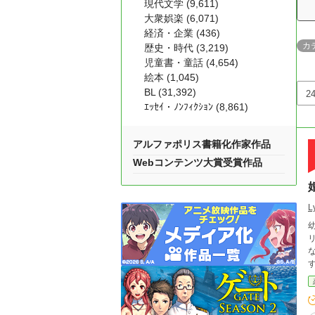
現代文学 (9,611)
大衆娯楽 (6,071)
経済・企業 (436)
カ
歴史・時代 (3,219)
児童書・童話 (4,654)
絵本 (1,045)
BL (31,392)
ｴｯｾｲ・ﾉﾝﾌｨｸｼｮﾝ (8,861)
アルファポリス書籍化作家作品
Webコンテンツ大賞受賞作品
L