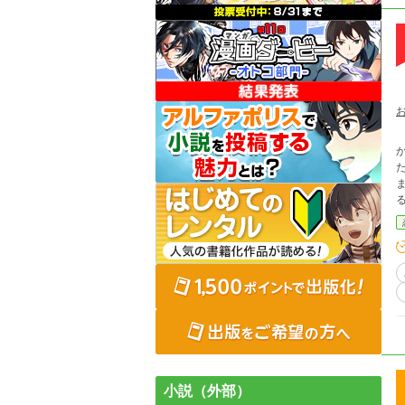
る
て幸せにな
小説（外部）