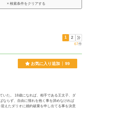
× 検索条件をクリアする
1
2
67
件
お気に入り追加
99
いた。 18歳になれば、相手である王太子、ダ
ばならず、自由に憧れを抱く事を諦めなければ
を迎えたダリオに婚約破棄を申し出てる事を決意