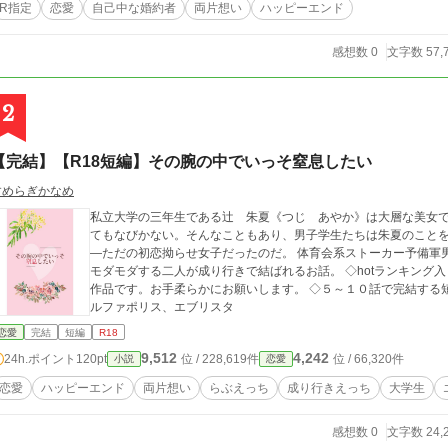
R指定
恋愛
自己中な婚約者
両片想い
ハッピーエンド
感想数 0
文字数 57,
2
【完結】【R18短編】その腕の中でいっそ窒息したい
すめらぎかなめ
私立大学の三年生である辻 朱夏《つじ あやか》は大層な美女で
てもなびかない。そんなこともあり、男子学生たちは朱夏のことを『難攻不落』と
―ただの初恋拗らせ女子だったのだ。 体育会系ストーカー予備軍男子×筋肉フェチの絶世の美女。両片想いなのに
モダモダする二人が成り行きで結ばれるお話。 ◇hotランキング入りありがとうございます……！ ―― ◇初の現代
作品です。お手柔らかにお願いします。 ◇５～１０話で完結する
ルファポリス、エブリスタ
恋愛
完結
短編
R18
9,512
4,242
24h.ポイント
120pt
位 / 228,619件
位 / 66,320件
小説
恋愛
恋愛
ハッピーエンド
両片想い
らぶえっち
成り行きえっち
大学生
感想数 0
文字数 24,