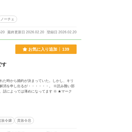
が、突然現れたリードは彼女に『ステラの身体
人がお願いをきっかけに結ばれるまで──。
ノーチェ
620
最終更新日 2026.02.20
登録日 2026.02.20
お気に入り追加
139
です
れた時から婚約が決まっていた。しかし、キリ
出るが・・・・・・。 ※読み難い部
、話によっては薄めになってます ※ ★マーク
貴族令嬢
貴族令息