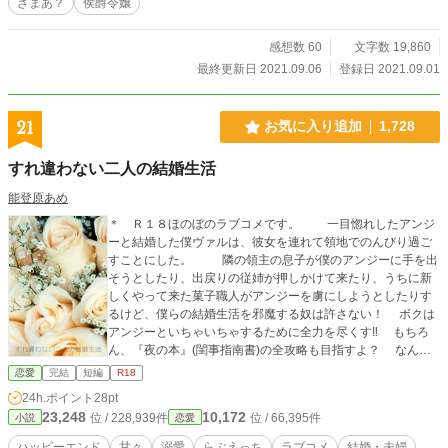
ざまあ？
侯爵令嬢
感想数 60
文字数 19,860
最終更新日 2021.09.06
登録日 2021.09.01
21
お気に入り追加
1,728
すれ違わない二人の結婚生活
能登原あめ
＊ Ｒ１８ほのぼのラブコメです。 一目惚れしたアンジ
ーと結婚した僕ヴァルは、彼女を連れて領地でのんびり過ご
すことにした。 隣の領主の息子が僕のアンジーに手を出
そうとしたり、出戻りの従姉が押しかけて来たり、うちに新
しくやって来た菓子職人がアンジーを虜にしようとしたりす
るけど、僕らの結婚生活を邪魔する奴は許さない！ ボクは
アンジーといちゃいちゃするために全力を尽くす‼︎ もちろ
ん、『夜の本』(閨事指南書)の全攻略も目指すよ？ なんな
ら、上級者のために存在するといわれている『真夜中の本』
恋愛
完結
短編
R18
だって手に入れてみせる‼︎ ＊ 『すれ違わない二人の恋の
24h.ポイント
28pt
話』の続編です。前作をお読みいただいた皆さまありがとう
23,248
10,172
位 / 228,939件
位 / 66,395件
小説
恋愛
ございました。初めての方もさらっとおさらいしますのでわ
かると思います。 ＊ 1話1000文字程度なので、軽く息抜き
ハッピーエンド
甘々
溺愛
らぶえっち
ラブコメ
結婚・夫婦