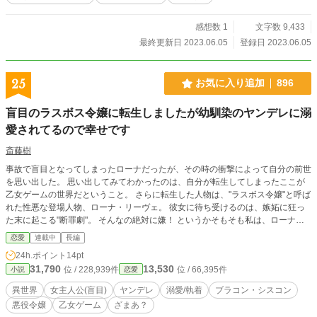
感想数 1
文字数 9,433
最終更新日 2023.06.05
登録日 2023.06.05
25
お気に入り追加
896
盲目のラスボス令嬢に転生しましたが幼馴染のヤンデレに溺
愛されてるので幸せです
斎藤樹
事故で盲目となってしまったローナだったが、その時の衝撃によって自分の前世
を思い出した。 思い出してみてわかったのは、自分が転生してしまったここが
乙女ゲームの世界だということ。 さらに転生した人物は、"ラスボス令嬢"と呼ば
れた性悪な登場人物、ローナ・リーヴェ。 彼女に待ち受けるのは、嫉妬に狂っ
た末に起こる"断罪劇"。 そんなの絶対に嫌！ というかそもそも私は、ローナが
性悪になる原因の王太子との婚約破棄なんかどうだっていい！ 私が好きなの
恋愛
連載中
長編
は、幼馴染の彼なのだから。 ということで、どうやら既にローナの事を悪く思
24h.ポイント
14pt
ってない幼馴染と甘酸っぱい青春を始めようと思ったのだけどーー あ、あれ？
31,790
13,530
位 / 228,939件
位 / 66,395件
小説
恋愛
なんでまだ王子様との婚約が破棄されてないの？ ゲームじゃ兄との関係って最
悪じゃなかったっけ？ この年下男子が出てくるのだいぶ先じゃなかった？ なん
異世界
女主人公(盲目)
ヤンデレ
溺愛/執着
ブラコン・シスコン
かやけにこの人、私に構ってくるような……というか。 なんか……幼馴染、ヤ
悪役令嬢
乙女ゲーム
ざまあ？
ンデる…………？ 「カクヨム」様にて同名義で投稿しております。