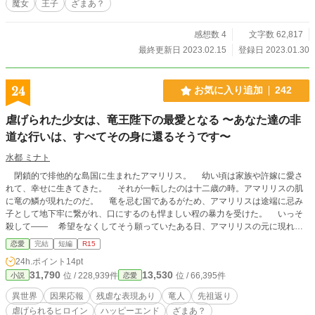
魔女
王子
ざまあ？
王子であることは最初は隠されていて、話の展開で明かされ
ます。 ＊当て馬に対しての、ざまあっぽい展開が書けるとい
いな……がんばります
感想数 4
文字数 62,817
最終更新日 2023.02.15
登録日 2023.01.30
24
お気に入り追加
242
虐げられた少女は、竜王陛下の最愛となる 〜あなた達の非
道な行いは、すべてその身に還るそうです〜
水都 ミナト
閉鎖的で排他的な島国に生まれたアマリリス。 幼い頃は家族や許嫁に愛さ
れて、幸せに生きてきた。 それが一転したのは十二歳の時。アマリリスの肌
に竜の鱗が現れたのだ。 竜を忌む国であるがため、アマリリスは途端に忌み
子として地下牢に繋がれ、口にするのも悍ましい程の暴力を受けた。 いっそ
殺して―― 希望をなくしてそう願っていたある日、アマリリスの元に現れた
のは帝国の竜王陛下であった。 彼は竜人の先祖返りであるアマリリスを迎え
恋愛
完結
短編
R15
に来たという。尊き存在であるアマリリスを虐げてきた家族と元許嫁も捕らえら
24h.ポイント
14pt
れ、一同は帝国へと連れて行かれる。 アマリリスが厚遇を受ける中、彼女の
31,790
13,530
位 / 228,939件
位 / 66,395件
小説
恋愛
家族は、帝国の秘薬『反転の再現薬』を飲まされることとなる。その薬の効能
は、これまで犯した罪がその者の身に跳ね返り、再現されるというもの――アマ
異世界
因果応報
残虐な表現あり
竜人
先祖返り
リリスの家族がこれまで彼女を傷付けてきた行為が、彼らの身に降り掛かる。
虐げられるヒロイン
ハッピーエンド
ざまあ？
◇1万字弱の短編です ◇残虐な表現がありますのでご注意ください