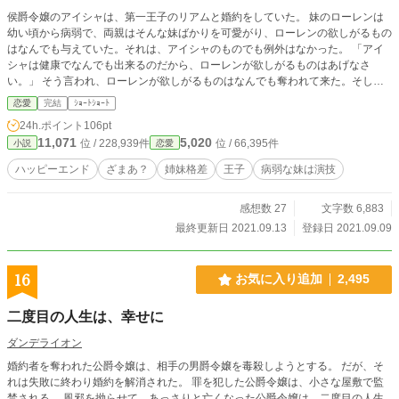
侯爵令嬢のアイシャは、第一王子のリアムと婚約をしていた。 妹のローレンは
幼い頃から病弱で、両親はそんな妹ばかりを可愛がり、ローレンの欲しがるもの
はなんでも与えていた。それは、アイシャのものでも例外はなかった。 「アイ
シャは健康でなんでも出来るのだから、ローレンが欲しがるものはあげなさ
い。」 そう言われ、ローレンが欲しがるものはなんでも奪われて来た。そし
て、ローレンはアイシャの婚約者であるリアム王子をも欲しがった。 「お願
恋愛
完結
ｼｮｰﾄｼｮｰﾄ
い、お姉様。リアム王子が好きなの。だから、私にちょうだい。」 ローレンが
24h.ポイント
106pt
欲しがる事は分かっていた、そして両親も、 「ローレンは身体が弱いのだか
11,071
5,020
位 / 228,939件
位 / 66,395件
小説
恋愛
ら、婚約者を譲りなさい。」 と、いつもどおりの反応。 ローレンは病弱でも何
でもありません。演技が上手いだけです。 設定ゆるゆるの架空の世界のお話で
ハッピーエンド
ざまあ？
姉妹格差
王子
病弱な妹は演技
す。 全6話で完結になります。
感想数 27
文字数 6,883
最終更新日 2021.09.13
登録日 2021.09.09
16
お気に入り追加
2,495
二度目の人生は、幸せに
ダンデライオン
婚約者を奪われた公爵令嬢は、相手の男爵令嬢を毒殺しようとする。 だが、そ
れは失敗に終わり婚約を解消された。 罪を犯した公爵令嬢は、小さな屋敷で監
禁される。 風邪を拗らせて、あっさりと亡くなった公爵令嬢は、二度目の人生