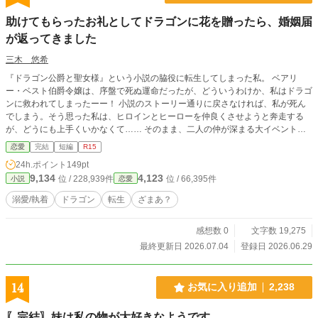
助けてもらったお礼としてドラゴンに花を贈ったら、婚姻届
が返ってきました
三木 悠希
『ドラゴン公爵と聖女様』という小説の脇役に転生してしまった私。 ベアリ
ー・ベスト伯爵令嬢は、序盤で死ぬ運命だったが、どういうわけか、私はドラゴ
ンに救われてしまったーー！ 小説のストーリー通りに戻さなければ、私が死ん
でしまう。そう思った私は、ヒロインとヒーローを仲良くさせようと奔走する
が、どうにも上手くいかなくて…… そのまま、二人の仲が深まる大イベント、
国王主催の舞踏会が始まってしまった。 当然の如く何もなく終了。 その後日、
恋愛
完結
短編
R15
憂鬱な私のもとにやってきた公爵様。 「やあ。久しぶり、とでも言おうか」
24h.ポイント
149pt
「そ、その手に持っているのは……？」 そうしてベアリーは、公爵様から×
9,134
4,123
位 / 228,939件
位 / 66,395件
小説
恋愛
×！？を受けることにーー！
溺愛/執着
ドラゴン
転生
ざまあ？
感想数 0
文字数 19,275
最終更新日 2026.07.04
登録日 2026.06.29
14
お気に入り追加
2,238
〖完結〗妹は私の物が大好きなようです。