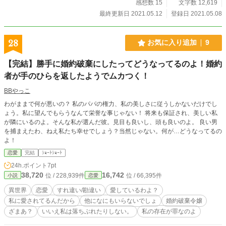
感想数 15
文字数 12,619
最終更新日 2021.05.12
登録日 2021.05.08
28
お気に入り追加
9
【完結】勝手に婚約破棄にしたってどうなってるのよ！婚約
者が手のひらを返したようでムカつく！
BBやっこ
わがままで何が悪いの？ 私のパパの権力、私の美しさに従うしかないだけでし
ょう。私に望んでもらうなんて栄誉な事じゃない！ 将来も保証され、美しい私
が隣にいるのよ。そんな私が選んだ彼。見目も良いし、頭も良いのよ。 良い男
を捕まえたわ、ねえ私たち幸せでしょう？当然じゃない。何が…どうなってるの
よ！
恋愛
完結
ｼｮｰﾄｼｮｰﾄ
24h.ポイント
7pt
38,720
16,742
位 / 228,939件
位 / 66,395件
小説
恋愛
異世界
恋愛
すれ違い/勘違い
愛しているわよ？
私に愛されてるんだから
他になにもいらないでしょ
婚約破棄令嬢
ざまあ？
いいえ私は落ちぶれたりしない。
私の存在が罪なのよ