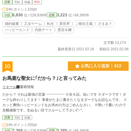
恋愛
完結
短編
R15
24h.ポイント
220pt
6,830
3,223
位 / 228,939件
位 / 66,395件
小説
恋愛
婚約破棄
乙女ゲーム
転生
異世界
ご都合主義
ざまあ？
ハッピーエンド
内政チート
悪役令嬢
文字数 13,274
最終更新日 2021.02.16
登録日 2021.02.06
10
お気に入り追加
612
お馬鹿な聖女に｢だから？｣と言ってみた
リオール
書籍情報
だから？ それは最強の言葉 ~~~~~~~~~ ※全６話。短いです ※ダークです！ダ
ークな終わりしてます！ 筆者がたまに書きたくなるダークなお話なんです。 ス
カッと爽快ハッピーエンドをお求めの方はごめんなさい。 ※勢いで書いたので
支離滅裂です。生ぬるい目でスルーして下さい(^-^;
恋愛
完結
短編
24h.ポイント
205pt
7,368
3,385
位 / 228,939件
位 / 66,395件
小説
恋愛