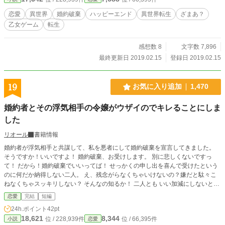
恋愛
異世界
婚約破棄
ハッピーエンド
異世界転生
ざまあ？
乙女ゲーム
転生
感想数 8
文字数 7,896
最終更新日 2019.02.15
登録日 2019.02.15
19
お気に入り追加
1,470
婚約者とその浮気相手の令嬢がウザイのでキレることにしま
した
リオール
書籍情報
婚約者が浮気相手と共謀して、私を悪者にして婚約破棄を宣言してきました。
そうですか！いいですよ！ 婚約破棄、お受けします。 別に悲しくないですっ
て！ だから！婚約破棄でいいってば！ せっかくの申し出を喜んで受けたという
のに何だか納得しない二人。 え、残念がらなくちゃいけないの？嫌だと駄々こ
ねなくちゃスッキリしない？ そんなの知るか！ 二人とも いい加減にしないと
｢キレますよ？｣ ※あまり深く考えないでお読み下さい。｢ここおかしいよ？｣な
恋愛
完結
短編
んてツッコミ入れたら負けです(何に) ※上品な令嬢をお求めの方は回れ右でお願
24h.ポイント
42pt
いします。何でも受け入れられる心の広い方向けのお話です
18,621
8,344
位 / 228,939件
位 / 66,395件
小説
恋愛