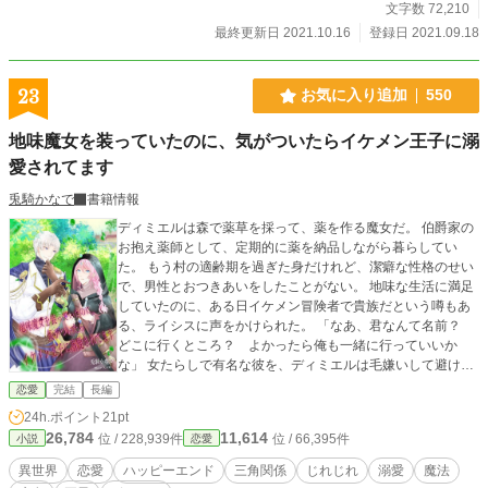
文字数 72,210
最終更新日 2021.10.16
登録日 2021.09.18
23
お気に入り追加
550
地味魔女を装っていたのに、気がついたらイケメン王子に溺
愛されてます
兎騎かなで
書籍情報
ディミエルは森で薬草を採って、薬を作る魔女だ。 伯爵家の
お抱え薬師として、定期的に薬を納品しながら暮らしてい
た。 もう村の適齢期を過ぎた身だけれど、潔癖な性格のせい
で、男性とおつきあいをしたことがない。 地味な生活に満足
していたのに、ある日イケメン冒険者で貴族だという噂もあ
る、ライシスに声をかけられた。 「なあ、君なんて名前？
どこに行くところ？ よかったら俺も一緒に行っていいか
な」 女たらしで有名な彼を、ディミエルは毛嫌いして避けよ
うとするけれど、しつこく迫られて……気がついたら溺愛さ
恋愛
完結
長編
れていた。 (こんなにドキドキするなんて、私おかしくなっち
24h.ポイント
21pt
ゃったの⁉︎) 更に伯爵家子息である、セレストもディミエルの
26,784
11,614
位 / 228,939件
位 / 66,395件
小説
恋愛
ことを狙っていて……？ ……みたいな話展開にしたいと思っ
てます。 ＊楽観的で自信家のイケメンヒーロー×地味で男嫌
異世界
恋愛
ハッピーエンド
三角関係
じれじれ
溺愛
魔法
いのヒロインが、だんだんと心を通わせていく予定です。 ＊