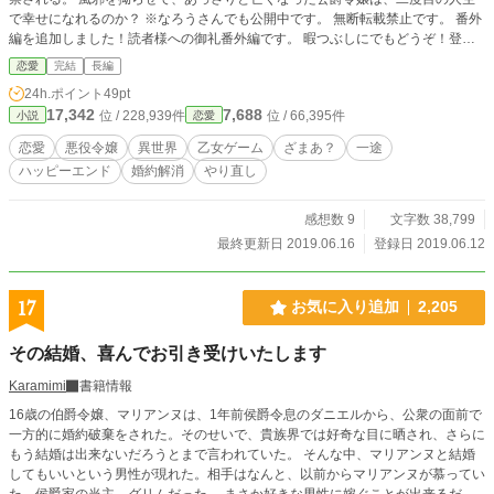
で幸せになれるのか？ ※なろうさんでも公開中です。 無断転載禁止です。 番外
編を追加しました！読者様への御礼番外編です。 暇つぶしにでもどうぞ！登録
作品から見れます！
恋愛
完結
長編
24h.ポイント
49pt
17,342
7,688
位 / 228,939件
位 / 66,395件
小説
恋愛
恋愛
悪役令嬢
異世界
乙女ゲーム
ざまあ？
一途
ハッピーエンド
婚約解消
やり直し
感想数 9
文字数 38,799
最終更新日 2019.06.16
登録日 2019.06.12
17
お気に入り追加
2,205
その結婚、喜んでお引き受けいたします
Karamimi
書籍情報
16歳の伯爵令嬢、マリアンヌは、1年前侯爵令息のダニエルから、公衆の面前で
一方的に婚約破棄をされた。そのせいで、貴族界では好奇な目に晒され、さらに
もう結婚は出来ないだろうとまで言われていた。 そんな中、マリアンヌと結婚
してもいいという男性が現れた。相手はなんと、以前からマリアンヌが慕ってい
た、侯爵家の当主、グリムだった。 まさか好きな男性に嫁ぐことが出来るだな