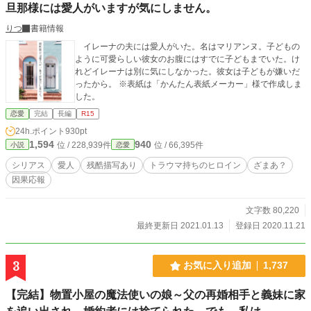
旦那様には愛人がいますが気にしません。
りつ
書籍情報
イレーナの夫には愛人がいた。名はマリアンヌ。子どもの
ように可愛らしい彼女のお腹にはすでに子どもまでいた。け
れどイレーナは別に気にしなかった。彼女は子どもが嫌いだ
ったから。 ※表紙は「かんたん表紙メーカー」様で作成しま
した。
恋愛
完結
長編
R15
24h.ポイント
930pt
1,594
940
位 / 228,939件
位 / 66,395件
小説
恋愛
シリアス
愛人
残酷描写あり
トラウマ持ちのヒロイン
ざまあ？
因果応報
文字数 80,220
最終更新日 2021.01.13
登録日 2020.11.21
3
お気に入り追加
1,737
【完結】物置小屋の魔法使いの娘～父の再婚相手と義妹に家