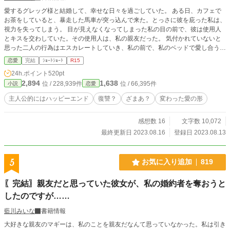
愛するグレッグ様と結婚して、幸せな日々を過ごしていた。 ある日、カフェで
お茶をしていると、暴走した馬車が突っ込んで来た。とっさに彼を庇った私は、
視力を失ってしまう。 目が見えなくなってしまった私の目の前で、彼は使用人
とキスを交わしていた。その使用人は、私の親友だった。 気付かれていないと
思った二人の行為はエスカレートしていき、私の前で、私のベッドで愛し合うよ
うになっていった。 それでもいつか、彼は戻って来てくれると信じて生きて来
恋愛
完結
ｼｮｰﾄｼｮｰﾄ
R15
たのに、親友に毒を盛られて死んでしまう。 ……と思ったら、なぜか事故に会
24h.ポイント
520pt
う前に時が戻っていた。 絶対に同じ間違いはしない。 設定ゆるゆるの、架空の
2,894
1,638
位 / 228,939件
位 / 66,395件
小説
恋愛
世界のお話です。 全四話で完結になります。
主人公的にはハッピーエンド
復讐？
ざまあ？
変わった愛の形
感想数 16
文字数 10,072
最終更新日 2023.08.16
登録日 2023.08.13
5
お気に入り追加
819
〖完結〗親友だと思っていた彼女が、私の婚約者を奪おうと
したのですが……
藍川みいな
書籍情報
大好きな親友のマギーは、私のことを親友だなんて思っていなかった。私は引き