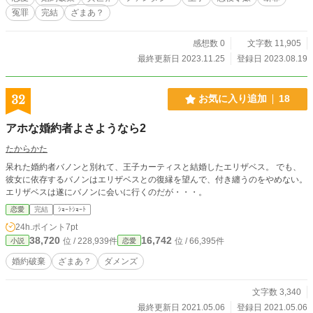
冤罪
完結
ざまあ？
感想数 0
文字数 11,905
最終更新日 2023.11.25
登録日 2023.08.19
32
お気に入り追加
18
アホな婚約者よさようなら2
たからかた
呆れた婚約者バノンと別れて、王子カーティスと結婚したエリザベス。 でも、
彼女に依存するバノンはエリザベスとの復縁を望んで、付き纏うのをやめない。
エリザベスは遂にバノンに会いに行くのだが・・・。
恋愛
完結
ｼｮｰﾄｼｮｰﾄ
24h.ポイント
7pt
38,720
16,742
位 / 228,939件
位 / 66,395件
小説
恋愛
婚約破棄
ざまあ？
ダメンズ
文字数 3,340
最終更新日 2021.05.06
登録日 2021.05.06