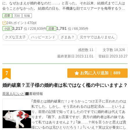
に、なぜおまえが婚約者なのだ……」と言った。 それ以来、結婚式まで二人は
会うことがなかった。 結婚式の日も、不機嫌な顔でエリアーナを侮辱するラク
セル。それどころか、初夜だというのに 「おまえを抱くなど、ありえない！ お
恋愛
完結
短編
まえは、次期国王の私の子が欲しいのだろう？ 残念だったな。まあ、私に跪い
24h.ポイント
470pt
て抱いてくださいと頼めば、考えてやらんこともないが？」と言い放つ始末。
3,217
1,791
位 / 228,939件
位 / 66,395件
小説
恋愛
更にラクセルは側妃を迎え、エリアーナを自室に軟禁すると言い出した。 設定
ゆるゆるの、架空の世界のお話です。 架空の世界ですので、王太子妃が摂政で
クズな王太子
ハッピーエンド
ざまあ？
元サヤではありません
ある王太子の仕事を行っていることもサラッと流してください。
感想数 11
文字数 18,326
最終更新日 2023.11.01
登録日 2023.10.27
7
お気に入り追加
889
婚約破棄？王子様の婚約者は私ではなく檻の中にいますよ？
荷居人(にいと)
書籍情報
｢貴様とは婚約破棄だ！｣ そうかっこつけ王子に言われたのは
私でした。しかし、そう言われるのは想定済み……というよ
り、前世の記憶で知ってましたのですでに婚約者は代えてあ
ります。 ｢殿下、お言葉ですが、貴方の婚約者は私の妹であ
って私ではありませんよ？｣ ｢妹……？何を言うかと思えば貴
様にいるのは兄ひとりだろう！｣ ｢いいえ？実は父が養女にし