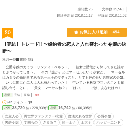
感想数 25
文字数 35,561
最終更新日 2018.11.17
登録日 2018.11.02
30
お気に入り追加
454
【完結】トレード‼︎ 〜婚約者の恋人と入れ替わった令嬢の決
断〜
秋月一花
書籍情報
公爵令嬢のカミラ・リンディ・ベネット。 彼女は階段から降ってきた誰か
とぶつかってしまう。 その『誰か』とはマーセルという少女だ。 マーセル
はカミラの婚約者である第一王子のマティスと、とても仲の良い男爵家の令嬢。
いつに間にか二人は入れ替わっていた！ 空いている教室で互いのことを確
認し合うことに。 「貴女、マーセルね？」 「はい。……では、あなたはカミラ
さま？ これはどういうことですか？ 私が憎いから……マティスさまを奪った
恋愛
完結
長編
R15
から、こんな嫌がらせを⁉︎」 婚約者の恋人と入れ替わった公爵令嬢、カミラの
24h.ポイント
7pt
決断とは……？ そしてなぜ二人が入れ替わったのか？ 公爵家の令嬢として
38,720
16,742
位 / 228,939件
位 / 66,395件
小説
恋愛
生きていたカミラと、男爵家の令嬢として生きていたマーセルの物語。 ※いじ
め描写有り
女主人公
異世界ファンタジー/恋愛
魔法のある世界
公爵令嬢
男爵令嬢
学園もの
ざまあ？
第一王子
王太子
ハッピーエンド