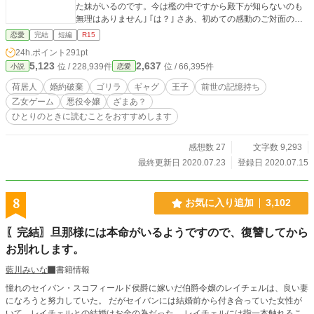
た妹がいるのです。今は檻の中ですから殿下が知らないのも
無理はありません｣ ｢は？｣ さあ、初めての感動のご対面の日
です。婚約破棄するなら勝手にどうぞ？妹は今日のために頑
恋愛
完結
短編
R15
張ってきましたからね、気持ちが変わるかもしれませんし。
24h.ポイント
291pt
荷居人の婚約破棄シリーズ第八弾！今回もギャグ寄りです。
5,123
2,637
位 / 228,939件
位 / 66,395件
小説
恋愛
個性な作品を目指して今回も完結向けて頑張ります！ 第七弾
まで完結済み(番外編は生涯連載中)！荷居人タグで検索！どれ
荷居人
婚約破棄
ゴリラ
ギャグ
王子
前世の記憶持ち
も繋がりのない短編集となります。 表紙に特に意味はありま
乙女ゲーム
悪役令嬢
ざまあ？
せん。お疲れの方、猫で癒されてねというだけです。
ひとりのときに読むことをおすすめします
感想数 27
文字数 9,293
最終更新日 2020.07.23
登録日 2020.07.15
8
お気に入り追加
3,102
〖完結〗旦那様には本命がいるようですので、復讐してから
お別れします。
藍川みいな
書籍情報
憧れのセイバン・スコフィールド侯爵に嫁いだ伯爵令嬢のレイチェルは、良い妻
になろうと努力していた。 だがセイバンには結婚前から付き合っていた女性が
いて、レイチェルとの結婚はお金の為だった。 レイチェルには指一本触れるこ