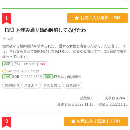
1
お気に入り追加
393
【完】お望み通り婚約解消してあげたわ
さち姫
婚約者から婚約解消を求められた。 愛する女性と出会ったから、だと言う。 そ
う、それなら喜んで婚約解消してあげるわ。 ゆるゆる設定です。3話完結で書き
終わっています。
恋愛
完結
ｼｮｰﾄｼｮｰﾄ
R15
24h.ポイント
1,739pt
805
475
位 / 228,939件
位 / 66,395件
小説
恋愛
婚約解消
ざまあ？
クズな男ね
自業自得
感想数 0
文字数 4,264
最終更新日 2022.11.16
登録日 2022.11.15
2
お気に入り追加
1,781