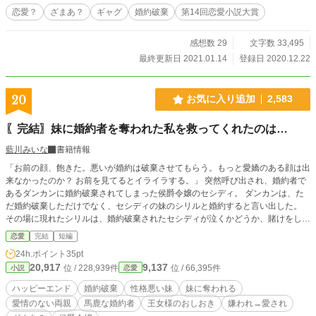
恋愛？
ざまあ？
ギャグ
婚約破棄
第14回恋愛小説大賞
感想数 29
文字数 33,495
最終更新日 2021.01.14
登録日 2020.12.22
20
お気に入り追加
2,583
〖完結〗妹に婚約者を奪われた私を救ってくれたのは…
藍川みいな
書籍情報
「お前の顔、飽きた。悪いが婚約は破棄させてもらう。もっと愛嬌のある顔は出
来なかったのか？ お前を見てるとイライラする。」 突然呼び出され、婚約者で
あるダンカンに婚約破棄されてしまった侯爵令嬢のセシディ。 ダンカンは、た
だ婚約破棄しただけでなく、セシディの妹のシリルと婚約すると言い出した。
その場に現れたシリルは、婚約破棄されたセシディが泣くかどうか、賭けをして
いたと…。 それだけでは飽き足らず、シリルとダンカンの婚約発表パーティー
恋愛
完結
短編
で、セシディを皆の前で辱めようとするが… 「そこのボンクラー！ よぉーく聞
24h.ポイント
35pt
きなさい！」 そう叫んだ小さな王女様によって、セシディは皆から愛される事
20,917
9,137
位 / 228,939件
位 / 66,395件
小説
恋愛
になる。 設定ゆるゆるの、架空の世界のお話です。 全17話で完結になります。
ハッピーエンド
婚約破棄
性格悪い妹
妹に奪われる
愛情のない両親
馬鹿な婚約者
王女様のおしおき
嫌われ→愛され