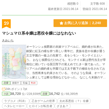
感想数 0
文字数 608
最終更新日 2021.06.14
登録日 2021.06.14
29
お気に入り追加
2,240
マシュマロ系令嬢は悪役令嬢にはなれない
きみいち
オーランシュ侯爵家の末娘マリアベルに、婚約者が出来た。
銀髪に紅玉の瞳を持つ美しい青年だ。貴族令息や令嬢が通う
王立学園の一級上の先輩で、名をシモン・モンテイエとい
う。 おなじ侯爵位だけれども、モンテイエ家は歴代当主が宰
相位に就いている国王陛下の覚えめでたき一族であった。マ
リアベルの婚約者も学園では王太子殿下の補佐を任されてお
り、当然将来を約束されている。 そのような良縁、オーラン
シュ家としては断る理由などなかった。 なにしろ末娘のマリ
アベルは、赤みがかった茶髪に榛色の瞳をした平凡な容姿の
恋愛
連載中
長編
R18
うえ、ボンッキュッボンッが好まれる時代においてボンッボ
24h.ポイント
7pt
ンッボンッとした体型の、およそ男性に好かれる要素のない
38,720
16,742
位 / 228,939件
位 / 66,395件
小説
恋愛
令嬢だったのである。 -------------- ※小説家になろう、にも掲
載中
ラブコメ（R18）
乙女ゲームの世界
太め系悪役（？）令嬢
ヘタレヒーロー
ヒロインが転生者
ざまあ？