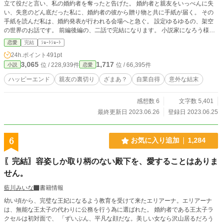
立て役だと言い、私の婚約者を奪ったと告げた。 婚約者と親友をいっぺんに失
い、失意のどん底だった私に、婚約者の彼から贈り物と共に手紙が届く。 その
手紙を読んだ私は、婚約発表が行われる会場へと急ぐ。 設定ゆるゆるの、架空
の世界のお話です。 前編後編の、二話で完結になります。 小説家になろう様に
も投稿しています。
恋愛
完結
ｼｮｰﾄｼｮｰﾄ
24h.ポイント
491pt
3,065
1,717
位 / 228,939件
位 / 66,395件
小説
恋愛
ハッピーエンド
親友の裏切り
ざまあ？
自業自得
意外な結末
感想数 6
文字数 5,401
最終更新日 2023.06.26
登録日 2023.06.25
6
お気に入り追加
1,284
〖完結〗容姿しか取り柄のない殿下を、愛することはありま
せん。
藍川みいな
書籍情報
幼い頃から、完璧な王妃になるよう教育を受けて来たエリアーナ。エリアーナ
は、無能な王太子の代わりに公務を行う為に選ばれた。 婚約者である王太子ラ
クセルは初対面で、 「ずいぶん、平凡な顔だな。美しい女なら沢山居るだろう