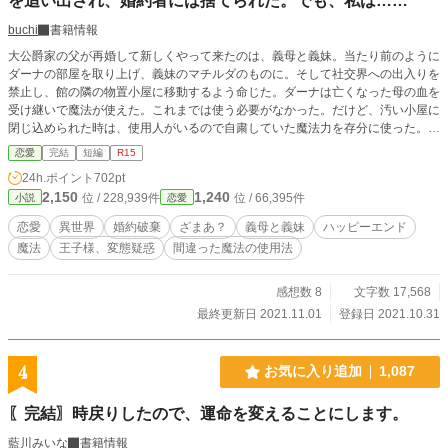
を追い出され、婚約者には捨てられた。でも、私は……
buchi
書籍情報
大公爵家の父が再婚して新しくやって来たのは、義母と義妹。当たり前のように
ダーナの部屋を取り上げ、義妹のマチルダのものに。そして社交界への出入りを
禁止し、館の隣の物置小屋に移動するよう命じた。ダーナは亡くなった母の血を
受け継いで魔法が使えた。これまでは使う必要がなかった。だけど、汚い小屋に
閉じ込められた時は、使用人がいるので自粛していた魔法力を存分に使った。魔
法力のことは、母と母と同じ国から嫁いできた王妃様だけが知る秘密だった。
恋愛
完結
短編
R15
みすぼらしい物置小屋はパラダイスに。だけど、ある晩、王太子殿下のフィルが
24h.ポイント
702pt
ダーナを心配になってやって来て……
2,150
1,240
位 / 228,939件
位 / 66,395件
小説
恋愛
恋愛
異世界
婚約破棄
ざまあ？
義母と義妹
ハッピーエンド
魔法
王子様、変態疑惑
間違った魔法の使用法
感想数 8
文字数 17,568
最終更新日 2021.11.01
登録日 2021.10.31
4
お気に入り追加
1,087
〖完結〗時戻りしたので、運命を変えることにします。
藍川みいな
書籍情報