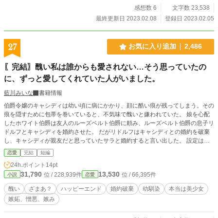
感想数 6
文字数 23,538
最終更新日 2023.02.08
登録日 2023.02.05
27
お気に入り追加
2,486
〖完結〗醜い私は誰からも愛されない…そう思っていたの
に、ずっと愛してくれていた人がいました。
藍川みいな
書籍情報
伯爵令嬢のキャシディは幼い頃に病にかかり、顔に酷い痕が残ってしまう。その
痕を隠すために包帯を巻いていると、不気味で醜いと嫌われていた。 娘を心配
したホワイト伯爵は友人のルーズベルト伯爵に頼み、ルーズベルト伯爵の息子リ
ドルフとキャシディを婚約させた。 だがリドルフはキャシディとの婚約を破棄
し、キャシディが親友だと思っていたサラと婚約すると言い出した。 設定はゆ
るゆるです。 本編9話＋番外編4話で完結です。
恋愛
完結
短編
24h.ポイント
14pt
31,790
13,530
位 / 228,939件
位 / 66,395件
小説
恋愛
醜い
ざまあ？
ハッピーエンド
婚約破棄
幼馴染
本当は美少女
嫉妬、憎悪、嫉み