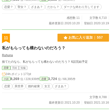
恋愛？
聖女？
ざまあ？
だから？
ダークな終わり方してます
感想数 11
文字数 6,710
最終更新日 2020.10.20
登録日 2020.10.19
11
お気に入り追加
557
私がもらっても構わないのだろう？
Ruhuna
捨てたのなら、私がもらっても構わないのだろう？ 6話完結予定
恋愛
完結
短編
24h.ポイント
177pt
8,269
3,724
位 / 228,939件
位 / 66,395件
小説
恋愛
恋愛
異世界
婚約破棄
女王
ざまあ？
文字数 8,788
最終更新日 2021.10.20
登録日 2021.10.16