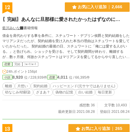
12
お気に入り追加
2,666
〖完結〗あんなに旦那様に愛されたかったはずなのに…
藍川みいな
書籍情報
借金を肩代わりする事を条件に、スチュワート・デブリン侯爵と契約結婚をした
マリアンヌだったが、契約結婚を受け入れた本当の理由はスチュワートを愛して
いたからだった。 契約結婚の最後の日、スチュワートに「俺には愛する人がい
る。」と告げられ、ショックを受ける。 そして契約期間が終わり、離婚する
が…数ヶ月後、何故かスチュワートはマリアンヌを愛してるからやり直したいと
言ってきた。 設定はゆるゆるの、架空の世界のお話です。 全9話で完結になり
恋愛
完結
ｼｮｰﾄｼｮｰﾄ
ます。
24h.ポイント
156pt
8,920
4,011
位 / 228,939件
位 / 66,395件
小説
恋愛
離婚
片想い
契約結婚
ハッピーエンド(元サヤではありません)
幼なじみ/幼馴染
ざまあ？
偽物の記憶
白い結婚
毎日更新
感想数 36
文字数 10,493
最終更新日 2021.08.28
登録日 2021.08.24
13
お気に入り追加
265