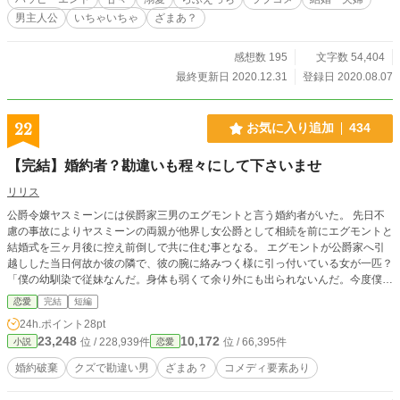
にお読みいただけると嬉しいです。 ＊ 登場人物の年齢を引
男主人公
いちゃいちゃ
ざまあ？
き上げて、ささやかに改稿しました('22.01) ＊ Ｒシーンには
＊マークをつけます。いつも書いているものよりあっさり
め、かなぁと思います。ほぼコメディとなってます。 ＊ コ
感想数 195
文字数 54,404
メント欄はすべて解放しております。お気をつけ下さい。
最終更新日 2020.12.31
登録日 2020.08.07
＊ 表紙はCanvaさまで作成した画像を使用しております。
22
お気に入り追加
434
【完結】婚約者？勘違いも程々にして下さいませ
リリス
公爵令嬢ヤスミーンには侯爵家三男のエグモントと言う婚約者がいた。 先日不
慮の事故によりヤスミーンの両親が他界し女公爵として相続を前にエグモントと
結婚式を三ヶ月後に控え前倒しで共に住む事となる。 エグモントが公爵家へ引
越しした当日何故か彼の隣で、彼の腕に絡みつく様に引っ付いている女が一匹？
「僕の幼馴染で従妹なんだ。身体も弱くて余り外にも出られないんだ。今度僕が
公爵になるって言えばね、是が非とも住んでいる所を見てみたいって言うから連
恋愛
完結
短編
れてきたんだよ。いいよねヤスミーンは僕の妻で公爵夫人なのだもん。公爵夫人
24h.ポイント
28pt
ともなれば心は海の様に広い人でなければいけないよ」 はて、そこでヤスミー
23,248
10,172
位 / 228,939件
位 / 66,395件
小説
恋愛
ンは思案する。 何時から私が公爵夫人でエグモンドが公爵なのだろうかと。 ま
た病気がちと言う従妹はヤスミーンの許可も取らず堂々と公爵邸で好き勝手に暮
婚約破棄
クズで勘違い男
ざまあ？
コメディ要素あり
らし始める。 最初の間ヤスミーンは静かにその様子を見守っていた。 するとあ
る変化が……。 ゆるふわ設定ざまああり？です。