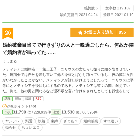
感想数 6
文字数 219,187
最終更新日 2021.04.24
登録日 2021.01.19
26
お気に入り追加
895
婚約破棄目当てで行きずりの人と一晩過ごしたら、何故か隣
で婚約者が眠ってた……
うしまる
メティシアは婚約者ーー第二王子・ユリウスの女たらし振りに頭を悩ませてい
た。舞踏会では自分を差し置いて他の令嬢とばかり踊っているし、彼の隣に女性
がいなかったことがない。メティシアが話し掛けようとしたって、ユリウスは平
等にとメティシアを後回しにするのである。メティシアは暫くの間、耐えてい
た。例え、他の男と関わるなと理不尽な言い付けをされたとしても我慢をしてい
た。けれど、ユリウスが楽しそうに踊り狂う中飛ばしてきたウインクにより、メ
恋愛
完結
短編
R15
ティシアの堪忍袋の緒が切れた。もう無理！そうだ、婚約破棄しよう！とはいえ
24h.ポイント
14pt
相手は王族だ。そう簡単には婚約破棄できまい。ならばーー貞操を捨ててやろ
31,790
13,530
位 / 228,939件
位 / 66,395件
小説
恋愛
う！そんなわけで、メティシアはユリウスとの婚約破棄目当てに仮面舞踏会へ、
行きずりの相手と一晩を共にするのであった。けど、あれ？なんで貴方が隣にい
ヤンデレ
溺愛
執着
束縛
ざまあ？
婚約破棄
すれ違い
るの⁉︎
拗らせ
ちょいエロ