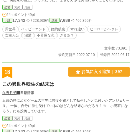
んて！でも、本当に私でいいのかしら？不安と期待の中、嫁いでいったマリアン
恋愛
完結
短編
ヌを待ち受けていたのは… 不器用だけれど誰よりもマリアンヌを大切に思って
24h.ポイント
49pt
いる若き当主、グリムと、過去のトラウマのせいで完全に自信を失った伯爵令
17,342
7,688
位 / 228,939件
位 / 66,395件
小説
恋愛
嬢、マリアンヌが、すれ違いの日々を乗り越え、本当の夫婦になるまでのお話で
す。 グリムがびっくりする程ヘタレですが、どうぞよろしくお願いします。
異世界
ハッピーエンド
婚約破棄
すれ違い
ヒーローがヘタレ
女主人公
溺愛
不器用な恋
ざまあ？
文字数 73,891
最終更新日 2022.07.10
登録日 2022.06.17
18
お気に入り追加
397
この異世界転生の結末は
冬野月子
書籍情報
五歳の時に乙女ゲームの世界に悪役令嬢として転生したと気付いたアンジェリー
ヌ。 一体、自分に待ち受けているのはどんな結末なのだろう？ ※「小説家にな
ろう」にも投稿しています。
恋愛
完結
短編
24h.ポイント
49pt
17,342
7,688
位 / 228,939件
位 / 66,395件
小説
恋愛