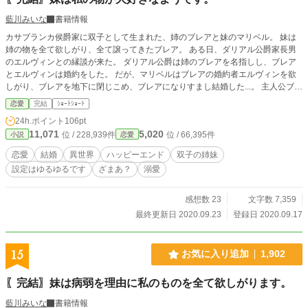
藍川みいな
書籍情報
カサブランカ侯爵家に双子として生まれた、姉のブレアと妹のマリベル。 妹は
姉の物を全て欲しがり、全て譲ってきたブレア。 ある日、ダリアル公爵家長男
のエルヴィンとの縁談が来た。 ダリアル公爵は姉のブレアを名指しし、ブレア
とエルヴィンは婚約をした。 だが、マリベルはブレアの婚約者エルヴィンを欲
しがり、ブレアを地下に閉じこめ、ブレアになりすまし結婚した...。 主人公ブレ
アがあまり出てきません。 本編6話＋番外編1話で完結です。 毎日0時更新。
恋愛
完結
ｼｮｰﾄｼｮｰﾄ
24h.ポイント
106pt
11,071
5,020
位 / 228,939件
位 / 66,395件
小説
恋愛
恋愛
結婚
異世界
ハッピーエンド
双子の姉妹
設定はゆるゆるです
ざまあ？
溺愛
感想数 23
文字数 7,359
最終更新日 2020.09.23
登録日 2020.09.17
15
お気に入り追加
1,902
〖完結〗妹は病弱を理由に私のものを全て欲しがります。
藍川みいな
書籍情報