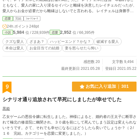
ともなく、愛人の家に入り浸るセイバンと離縁を決意したレイチェルだったが、
愛人からお金が必要だから離縁はしないでと言われる。 レイチェルは身勝手な
愛人とセイバンに、反撃を開始するのだった。 設定はゆるゆるです。 本編10話
恋愛
完結
ｼｮｰﾄｼｮｰﾄ
で完結になります。
24h.ポイント
248pt
5,984
2,952
位 / 228,939件
位 / 66,395件
小説
恋愛
クズな愛人
ざまあ？
ハッピーエンド？かな？
破滅する愛人
本命は愛人
お金目当ての結婚
妻を怒らせたら怖い
感想数 20
文字数 9,494
最終更新日 2021.05.28
登録日 2021.05.22
9
お気に入り追加
301
シナリオ通り追放されて早死にしましたが幸せでした
黒姫
乙女ゲームの悪役令嬢に転生しました。神様によると、婚約者の王太子に断罪さ
れて極北の修道院に幽閉され、３０歳を前にして死んでしまう設定は変えられな
いそうです。さて、それでも幸せになるにはどうしたら良いでしょうか？（２/
１６ 完結。カテゴリーを恋愛に変更しました。）