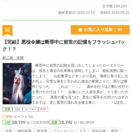
文字数 139,163
最終更新日 2024.07.13
登録日 2024.05.31
31
お気に入り追加
39
【完結】悪役令嬢は断罪中に前世の記憶をフラッシュバッ
ク！？
厨二病・末期
断罪中に前世の記憶を思い出してしまったローズマリー
は、現在と過去の出来事を混同してしまい、錯乱状態に陥っ
てしまう。 お妃教育などすっかり忘れ、無様に取り乱し泣
き叫ぶ。完璧な淑女と言われた彼女の豹変ぶりに、周りは唖
然となった。 これは・・・。 虐めを行うほど酷い仕打ち
を受けたのでは？？ 会場にいた人達全員が、そう思ったの
だった。 真実の愛を見つけ、悪女に冤罪を仕掛けたはずの
王太子は、逆に冤罪の濡れ衣を被る事に・・・。 ＊1話完結
＊ 色々、ゆるいです。 会話に下品な表現が含まれます。
恋愛
完結
ｼｮｰﾄｼｮｰﾄ
R18
24h.ポイント
7pt
38,720
16,742
位 / 228,939件
位 / 66,395件
小説
恋愛
恋愛
婚約破棄
異世界
ファンタジー
王子
悪役令嬢
断罪