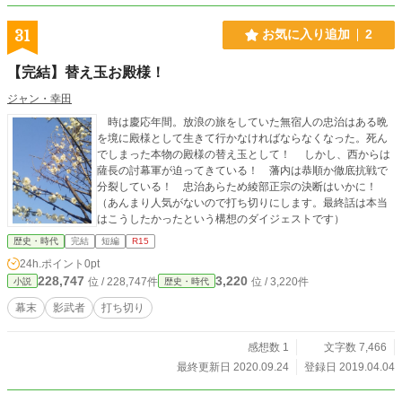
31
お気に入り追加
2
【完結】替え玉お殿様！
ジャン・幸田
時は慶応年間。放浪の旅をしていた無宿人の忠治はある晩
を境に殿様として生きて行かなければならなくなった。死ん
でしまった本物の殿様の替え玉として！ しかし、西からは
薩長の討幕軍が迫ってきている！ 藩内は恭順か徹底抗戦で
分裂している！ 忠治あらため綾部正宗の決断はいかに！
（あんまり人気がないので打ち切りにします。最終話は本当
はこうしたかったという構想のダイジェストです）
歴史・時代
完結
短編
R15
24h.ポイント
0pt
228,747
3,220
位 / 228,747件
位 / 3,220件
小説
歴史・時代
幕末
影武者
打ち切り
感想数 1
文字数 7,466
最終更新日 2020.09.24
登録日 2019.04.04