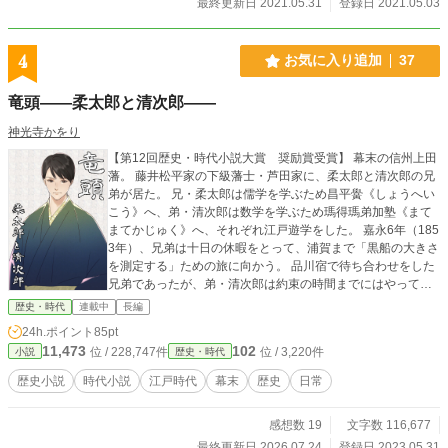
最終更新日 2021.05.31
登録日 2021.05.03
4
お気に入り追加
37
竜頭――柔太郎と清次郎――
神光寺かをり
【第12回歴史・時代小説大賞 奨励賞受賞】 幕末の信州上田
藩。 藤井松平家の下級藩士・芦田家に、柔太郎と清次郎の兄
弟が居た。 兄・柔太郎は儒学を学ぶため昌平黌《しょうへい
こう》へ、弟・清次郎は数学を学ぶため瑪得瑪弟加塾《まて
まてかじゅく》へ、それぞれ江戸遊学をした。 嘉永6年（185
3年）、兄弟は十日の休暇をとって、浦賀まで「黒船の大きさ
を測定する」ための旅に向かう。 品川宿で待ち合わせをした
兄弟であったが、弟・清次郎は約束の時間までにはやってこ
なかった。 時は経ち――。 兄・柔太郎は学問を終えて帰郷
歴史・時代
連載中
長編
し、藩校で教鞭を執るようになった。 遅れて一時帰郷した清
24h.ポイント
85pt
次郎だったが、藩命による出仕を拒み、遊学の延長を望んで
11,473
102
位 / 228,747件
位 / 3,220件
小説
歴史・時代
いた。 ---------- 幕末期の兵学者・赤松小三郎先生と、その実
兄で教育者の芦田柔太郎のお話。 ※この作品は史実を元にし
歴史小説
時代小説
江戸時代
幕末
歴史
日常
たフィクションです。 ※時系列・人物の性格などは、史実と
違う部分があります。 【ゆっくりのんびり更新中】
感想数 19
文字数 116,677
最終更新日 2026.07.24
登録日 2023.05.31