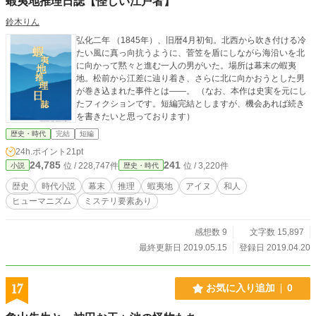
蝦夷地推理日誌【怪しい江戸者】
鈴木りん
弘化二年 （1845年）、旧暦4月初旬。北西から吹き付ける冷
たい風に真っ向抗うように、菅笠を盾にしながら海沿いを北
に向かって黙々と進む一人の男がいた。場所は幕末の蝦夷
地。松前から江差に辿り着き、さらに北に向かおうとした男
が巻き込まれた事件とは――。 （なお、本作は史実を元にし
たフィクションです。短編完結としますが、機会あれば続き
を書きたいと思っております）
歴史・時代
完結
短編
24h.ポイント
21pt
24,785
241
位 / 228,747件
位 / 3,220件
小説
歴史・時代
歴史
時代小説
幕末
推理
蝦夷地
アイヌ
和人
ヒューマニズム
ミステリ要素あり
感想数 9
文字数 15,897
最終更新日 2019.05.15
登録日 2019.04.20
17
お気に入り追加
0