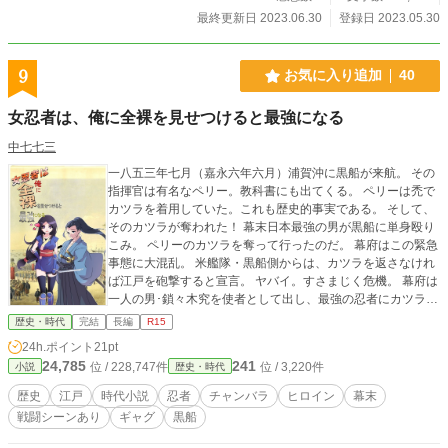
最終更新日 2023.06.30
登録日 2023.05.30
9
お気に入り追加
40
女忍者は、俺に全裸を見せつけると最強になる
中七七三
一八五三年七月（嘉永六年六月）浦賀沖に黒船が来航。 その
指揮官は有名なペリー。教科書にも出てくる。 ペリーは禿で
カツラを着用していた。これも歴史的事実である。 そして、
そのカツラが奪われた！ 幕末日本最強の男が黒船に単身殴り
こみ。 ペリーのカツラを奪って行ったのだ。 幕府はこの緊急
事態に大混乱。 米艦隊・黒船側からは、カツラを返さなけれ
ば江戸を砲撃すると宣言。 ヤバイ。すさまじく危機。 幕府は
一人の男･鎖々木究を使者として出し、最強の忍者にカツラ奪
還を依頼する。 だが、そいつはとんでもない女忍者だっ
歴史・時代
完結
長編
R15
た…… 全裸で戦う。 しかも、鎖々木に全裸を見せつけている
24h.ポイント
21pt
ときこそ最強になるのだった。 スラップスティック幕末コメ
24,785
241
位 / 228,747件
位 / 3,220件
小説
歴史・時代
ディです。 ※性描写はありますが、R15規定に従い全体の1/5
未満になっています。
歴史
江戸
時代小説
忍者
チャンバラ
ヒロイン
幕末
戦闘シーンあり
ギャグ
黒船