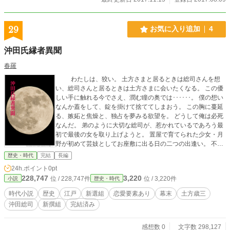
29
お気に入り追加
4
沖田氏縁者異聞
春羅
わたしは、狡い。 土方さまと居るときは総司さんを想
い、総司さんと居るときは土方さまに会いたくなる。 この優
しい手に触れる今でさえ、潤む瞳の奥では･･････。 僕の想い
なんか蓋をして、錠を掛けて捨ててしまおう。 この胸に蔓延
る、嫉妬と焦燥と、独占を夢みる欲望を。 どうして俺は必死
なんだ。 弟のように大切な総司が、惹かれているであろう最
初で最後の女を取り上げようと。 置屋で育てられた少女・月
野が初めて芸妓としてお座敷に出る日の二つの出逢い。 不思
議な縁を感じる青年・総司と、客として訪れた新選組副長・
歴史・時代
完結
長編
土方歳三。 それぞれに惹かれ、揺れる心。 新選組史に三様の
24h.ポイント
0pt
想いが絡むオリジナル小説です。
228,747
3,220
位 / 228,747件
位 / 3,220件
小説
歴史・時代
時代小説
歴史
江戸
新選組
恋愛要素あり
幕末
土方歳三
沖田総司
新撰組
完結済み
感想数 0
文字数 298,127