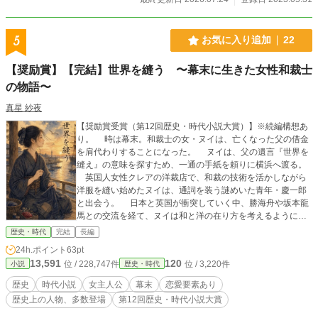
5
お気に入り追加
22
【奨励賞】【完結】世界を縫う 〜幕末に生きた女性和裁士
の物語〜
真星 紗夜
【奨励賞受賞（第12回歴史・時代小説大賞）】※続編構想あ
り。 時は幕末。和裁士の女・ヌイは、亡くなった父の借金
を肩代わりすることになった。 ヌイは、父の遺言『世界を
縫え』の意味を探すため、一通の手紙を頼りに横浜へ渡る。
英国人女性クレアの洋裁店で、和裁の技術を活かしながら
洋服を縫い始めたヌイは、通詞を装う謎めいた青年・慶一郎
と出会う。 日本と英国が衝突していく中、勝海舟や坂本龍
馬との交流を経て、ヌイは和と洋の在り方を考えるようにな
る。 やがて、明治という新時代の波に揉まれながらも、ヌ
歴史・時代
完結
長編
イは夢に向かって、一針一針を積み重ねていく。 これは、
24h.ポイント
63pt
針一本で世界を縫った女の物語。
13,591
120
位 / 228,747件
位 / 3,220件
小説
歴史・時代
歴史
時代小説
女主人公
幕末
恋愛要素あり
歴史上の人物、多数登場
第12回歴史・時代小説大賞