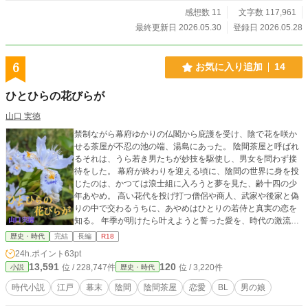
感想数 11
文字数 117,961
最終更新日 2026.05.30
登録日 2026.05.28
6
お気に入り追加
14
ひとひらの花びらが
山口 実徳
禁制ながら幕府ゆかりの仏閣から庇護を受け、陰で花を咲か
せる茶屋が不忍の池の端、湯島にあった。 陰間茶屋と呼ばれ
るそれは、うら若き男たちが妙技を駆使し、男女を問わず接
待をした。 幕府が終わりを迎える頃に、陰間の世界に身を投
じたのは、かつては浪士組に入ろうと夢を見た、齢十四の少
年あやめ。 高い花代を投げ打つ僧侶や商人、武家や後家と偽
りの中で交わるうちに、あやめはひとりの若侍と真実の恋を
知る。 年季が明けたら叶えようと誓った愛を、時代の激流が
意図せず引き裂こうとする。 あやめの恋は、愛し合うふたり
歴史・時代
完結
長編
R18
の少年の運命や、如何に──。 ※人身売買や児童売春を肯定
24h.ポイント
63pt
助長する意図は毛頭ございません。
13,591
120
位 / 228,747件
位 / 3,220件
小説
歴史・時代
時代小説
江戸
幕末
陰間
陰間茶屋
恋愛
BL
男の娘