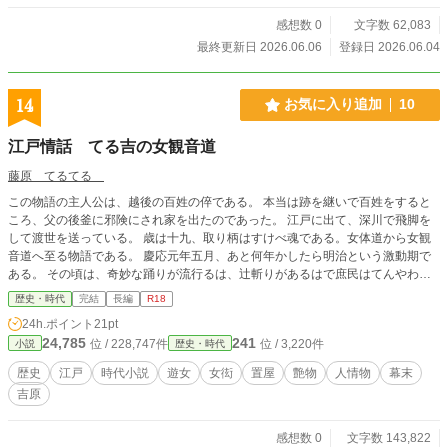
感想数 0
文字数 62,083
最終更新日 2026.06.06
登録日 2026.06.04
14
お気に入り追加
10
江戸情話 てる吉の女観音道
藤原 てるてる
この物語の主人公は、越後の百姓の倅である。 本当は跡を継いで百姓をすると
ころ、父の後釜に邪険にされ家を出たのであった。 江戸に出て、深川で飛脚を
して渡世を送っている。 歳は十九、取り柄はすけべ魂である。女体道から女観
音道へ至る物語である。 慶応元年五月、あと何年かしたら明治という激動期で
ある。 その頃は、奇妙な踊りが流行るは、辻斬りがあるはで庶民はてんやわん
や。 これは、次に来る、新しい世を感じていたのではないのか。 日本の性文化
歴史・時代
完結
長編
R18
が、最も乱れ咲きしていたと思われるころの話。 このてる吉は、飛脚であちこ
24h.ポイント
21pt
ち街中をまわって、女を見ては喜んでいる。 生来の女好きではあるが、遊び狂
24,785
241
位 / 228,747件
位 / 3,220件
小説
歴史・時代
っているうちに、ある思いに至ったのである。 女は観音様なのに、救われてい
ない女衆が多すぎるのではないのか。 遊女たちの流した涙、流せなかった涙、
歴史
江戸
時代小説
遊女
女衒
置屋
艶物
人情物
幕末
声に出せない叫びを知った。 これは、なんとかならないものか。何か、出来な
吉原
いかと。 ……（オラが、遊女屋をやればええでねえか） てる吉は、そう思った
のである。 生きるのに、本当に困窮しとる女から来てもらう。 歳、容姿、人と
なり、借金の過多、子連れなど、なんちゃない。 いつまでも、居てくれてい
感想数 0
文字数 143,822