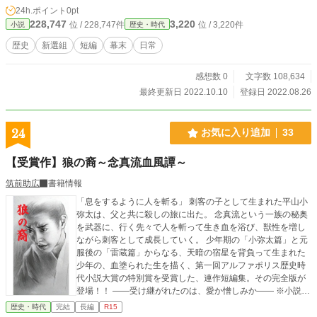
24h.ポイント
0pt
228,747
3,220
位 / 228,747件
位 / 3,220件
小説
歴史・時代
歴史
新選組
短編
幕末
日常
感想数 0
文字数 108,634
最終更新日 2022.10.10
登録日 2022.08.26
24
お気に入り追加
33
【受賞作】狼の裔～念真流血風譚～
筑前助広
書籍情報
「息をするように人を斬る」 刺客の子として生まれた平山小
弥太は、父と共に殺しの旅に出た。 念真流という一族の秘奥
を武器に、行く先々で人を斬って生き血を浴び、獣性を増し
ながら刺客として成長していく。 少年期の「小弥太篇」と元
服後の「雷蔵篇」からなる、天暗の宿星を背負って生まれた
少年の、血塗られた生を描く、第一回アルファポリス歴史時
代小説大賞の特別賞を受賞した、連作短編集。その完全版が
登場！！ ――受け継がれたのは、愛か憎しみか―― ※小説家
になろう・カクヨムにも掲載中。 ※この物語はフィクション
歴史・時代
完結
長編
R15
です。実在の人物・団体・地名とは一切関係ありません。 ※