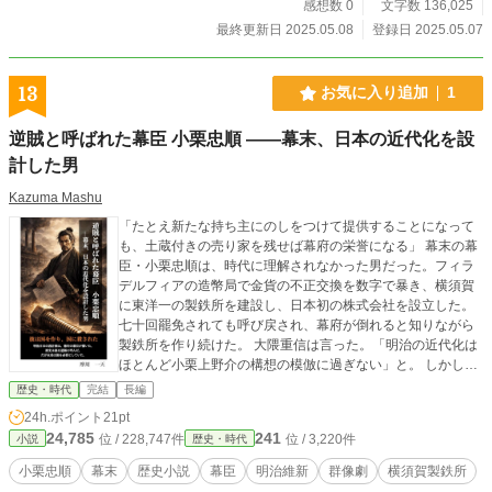
予感も――。 からくり長屋で巻き起こる、江戸情緒あふれる
感想数 0
文字数 136,025
事件帖、開幕！
最終更新日 2025.05.08
登録日 2025.05.07
13
お気に入り追加
1
逆賊と呼ばれた幕臣 小栗忠順 ――幕末、日本の近代化を設
計した男
Kazuma Mashu
「たとえ新たな持ち主にのしをつけて提供することになって
も、土蔵付きの売り家を残せば幕府の栄誉になる」 幕末の幕
臣・小栗忠順は、時代に理解されなかった男だった。フィラ
デルフィアの造幣局で金貨の不正交換を数字で暴き、横須賀
に東洋一の製鉄所を建設し、日本初の株式会社を設立した。
七十回罷免されても呼び戻され、幕府が倒れると知りながら
製鉄所を作り続けた。 大隈重信は言った。「明治の近代化は
ほとんど小栗上野介の構想の模倣に過ぎない」と。 しかし小
栗は慶応四年、裁判もなく斬られた。明治元年の改元より五
歴史・時代
完結
長編
ヶ月前のことだった。 歴史の教科書に名が出ない男が、この
24h.ポイント
21pt
国の土台を作った。その生涯を、大河ドラマ風の群像劇とし
24,785
241
位 / 228,747件
位 / 3,220件
小説
歴史・時代
て描く歴史小説、全六万字。
小栗忠順
幕末
歴史小説
幕臣
明治維新
群像劇
横須賀製鉄所