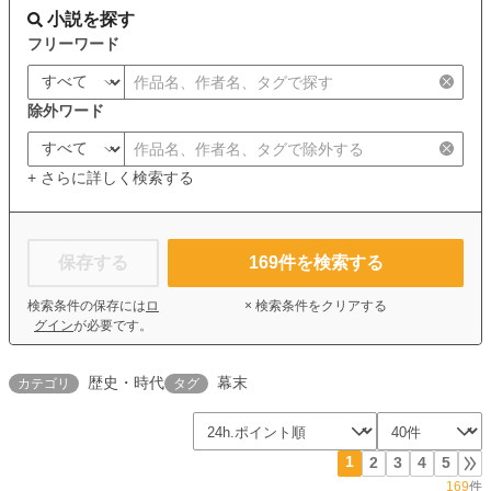
小説を探す
フリーワード
除外ワード
+ さらに詳しく検索する
保存する
169
件を検索する
検索条件の保存には
ロ
× 検索条件をクリアする
グイン
が必要です。
歴史・時代
幕末
カテゴリ
タグ
1
2
3
4
5
169
件