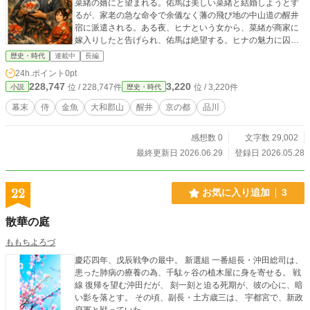
菜緒の婿にと望まれる。佑馬は美しい菜緒と結婚しようとす
るが、家老の急な命令で余儀なく藩の飛び地の中山道の醒井
宿に派遣される。ある夜、ヒナという女から、菜緒が商家に
嫁入りしたと告げられ、佑馬は絶望する。ヒナの魅力に囚わ
れた佑馬は、ヒナから出された危険な契約を結ぶ羽目にな
歴史・時代
連載中
長編
る。その直後、家老の命令で、佑馬は金魚鉢を作るために京
24h.ポイント
0pt
へ行くことになり、金魚鉢製作に励む。だが、異人館の警護
228,747
3,220
位 / 228,747件
位 / 3,220件
小説
歴史・時代
のために品川へと移動しなければならなくなる。幕末の政治
情勢の急激な変化に翻弄される佑馬は、悪戦苦闘するが、ど
幕末
侍
金魚
大和郡山
醒井
京の都
品川
うにもならない非力な自分を知る。醒井宿がつぶれ解任され
た佑馬は、大和郡山に戻り、好きな金魚養殖に励む。佑馬は
感想数 0
文字数 29,002
養殖池で再会した菜緒と結婚する。嵐の日、佑馬は濁流で溺
れそうになるが、ヒナに命を救われ、ヒナの正体を始めて知
最終更新日 2026.06.29
登録日 2026.05.28
る。 この物語は、幕末の激動期に翻弄されながらも金魚養
殖に人生を賭けた侍の奇妙な半生である。
22
お気に入り追加
3
散華の庭
ももちよろづ
慶応四年、戊辰戦争の最中。 新選組 一番組長・沖田総司は、
患った肺病の療養の為、千駄ヶ谷の植木屋に身を寄せる。 戦
線 復帰を望む沖田だが、 刻一刻と迫る死期が、彼の心に、暗
い影を落とす。 その頃、副長・土方歳三は、 宇都宮で、新政
府軍と戦っていた――。