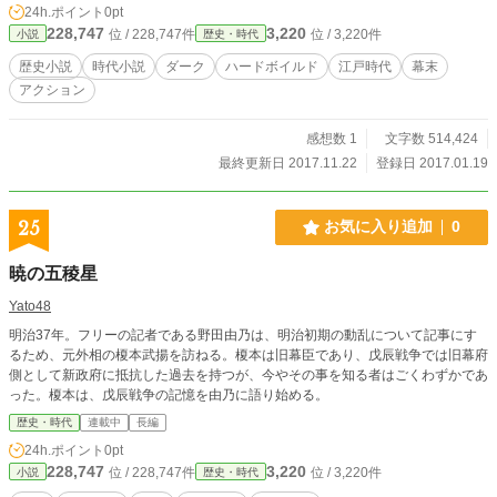
24h.ポイント
0pt
この物語は、「本朝徳河水滸伝」題した筑前筑後オリジナル
228,747
3,220
位 / 228,747件
位 / 3,220件
小説
歴史・時代
作品企画の作品群です。舞台は江戸時代ですが、オリジナル
解釈の江戸時代ですので、史実とは違う部分も多数ございま
歴史小説
時代小説
ダーク
ハードボイルド
江戸時代
幕末
すので、どうぞご注意ください。また、作中には実際の地名
アクション
が登場しますが、実在のものとは違いますので、併せてご注
意ください。
感想数 1
文字数 514,424
最終更新日 2017.11.22
登録日 2017.01.19
25
お気に入り追加
0
暁の五稜星
Yato48
明治37年。フリーの記者である野田由乃は、明治初期の動乱について記事にす
るため、元外相の榎本武揚を訪ねる。榎本は旧幕臣であり、戊辰戦争では旧幕府
側として新政府に抵抗した過去を持つが、今やその事を知る者はごくわずかであ
った。榎本は、戊辰戦争の記憶を由乃に語り始める。
歴史・時代
連載中
長編
24h.ポイント
0pt
228,747
3,220
位 / 228,747件
位 / 3,220件
小説
歴史・時代