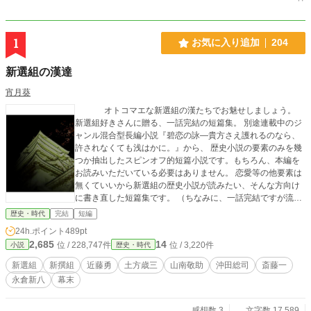
1
お気に入り追加
204
新選組の漢達
宵月葵
オトコマエな新選組の漢たちでお魅せしましょう。
新選組好きさんに贈る、一話完結の短篇集。 別途連載中のジ
ャンル混合型長編小説『碧恋の詠―貴方さえ護れるのなら、
許されなくても浅はかに。』から、 歴史小説の要素のみを幾
つか抽出したスピンオフ的短篇小説です。もちろん、本編を
お読みいただいている必要はありません。 恋愛等の他要素は
無くていいから新選組の歴史小説が読みたい、そんな方向け
に書き直した短篇集です。 （ちなみに、一話完結ですが流れ
は作ってあります） 楽しんでいただけますように。
歴史・時代
完結
短編
★ 本小説では…のかわりに・を好んで使用しております ―
24h.ポイント
489pt
もその場に応じ個数を変えて並べてます
2,685
14
位 / 228,747件
位 / 3,220件
小説
歴史・時代
新選組
新撰組
近藤勇
土方歳三
山南敬助
沖田総司
斎藤一
永倉新八
幕末
感想数 3
文字数 17,589