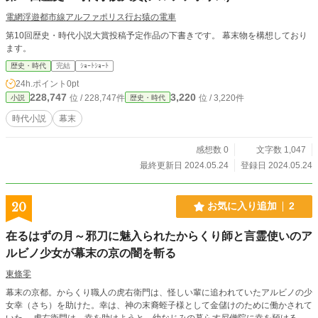
で忠実に任務をこなす。 黒船来航における史実を通して、異
国間の文化観や渉外観の違い。そして、一人の男が一つの仕
電網浮遊都市線アルファポリス行お猿の電車
事をやり遂げる事が、いかに困難であり重要であるかをテー
第10回歴史・時代小説大賞投稿予定作品の下書きです。 幕末物を構想しており
マに描いたペリー襲来のもう一つの物語。
ます。
歴史・時代
完結
ｼｮｰﾄｼｮｰﾄ
24h.ポイント
0pt
228,747
3,220
位 / 228,747件
位 / 3,220件
小説
歴史・時代
時代小説
幕末
感想数 0
文字数 1,047
最終更新日 2024.05.24
登録日 2024.05.24
20
お気に入り追加
2
在るはずの月～邪刀に魅入られたからくり師と言霊使いのア
ルビノ少女が幕末の京の闇を斬る
東條零
幕末の京都。からくり職人の虎右衛門は、怪しい輩に追われていたアルビノの少
女幸（さち）を助けた。幸は、神の末裔蛭子様として金儲けのために働かされて
いた。 虎右衛門は、幸を助けようと、幼なじみの暮らす尼僧院に幸を預ける。