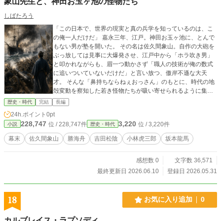
象山先生と、神田お玉ヶ池の怪物たち
しばたろう
「この日本で、世界の現実と真の兵学を知っているのは、こ
の俺一人だけだ」 嘉永三年、江戸。神田お玉ヶ池に、とんで
もない男が塾を開いた。 その名は佐久間象山。自作の大砲を
ぶっ放しては見事に大爆発させ、江戸中から「ホラ吹き男」
と叩かれながらも、眉一つ動かさず「職人の技術が俺の数式
に追いついていないだけだ」と言い放つ、傲岸不遜な大天
才。 そんな「鼻持ちならねぇおっさん」のもとに、時代の地
殻変動を察知した若き怪物たちが吸い寄せられるように集ま
った。 貧乏長屋から死に物狂いで這い上がってきたオランダ
歴史・時代
完結
長編
語のバケモノ・勝麟太郎。 隻眼に冷徹なロジックを宿す長岡
24h.ポイント
0pt
の麒麟児・小林虎三郎。 そして、純粋すぎるゆえに狂気を孕
228,747
3,220
位 / 228,747件
位 / 3,220件
小説
歴史・時代
んだ長州の至宝・吉田寅次郎──。 水と油のような天才たち
は、夜な夜な最新の西洋兵書を翻訳し、地球儀を回し、日本
幕末
佐久間象山
勝海舟
吉田松陰
小林虎三郎
坂本龍馬
を救うための「知のデッドヒート」を繰り広げていく。 しか
し、1853年。あの「黒船」の到来が、彼らの密やかな黄金期
感想数 0
文字数 36,571
を容赦なく打ち砕いた。 襲いかかる時代の激流。引き裂かれ
ていく師弟の運命。 松陰の死、海舟の台頭。そして、時代を
最終更新日 2026.06.10
登録日 2026.05.31
先走りすぎた孤高の太陽・佐久間象山に迫る、暗殺の足音─
─。 黒船が来航してから、その男が京都の露と消えるまでの
十一年間。 精神論を排し、数式と知恵を武器に世界と戦おう
18
お気に入り追加
0
とした男たちの、可笑しくも壮絶な幕末青春群像劇！
カルブレイス・ラプソディ