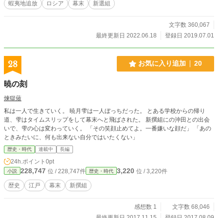
蝦夷地追放
ロシア
幕末
新選組
文字数 360,067
最終更新日 2022.06.18
登録日 2019.07.01
28
お気に入り追加
20
暁の刻
煉獄薙
私は一人で生きていく。 暁月雫は一人ぼっちだった。 とある学校からの帰り
道、雫はタイムスリップをして幕末へと飛ばされた。 新撰組にの沖田との出会
いで、雫の心は変わっていく。 「その笑顔止めてよ。一番嫌いな顔だ」 「あの
ときみたいに、何も出来ない自分ではいたくない」
歴史・時代
連載中
長編
24h.ポイント
0pt
228,747
3,220
位 / 228,747件
位 / 3,220件
小説
歴史・時代
歴史
江戸
幕末
新撰組
感想数 1
文字数 68,046
最終更新日 2017.11.15
登録日 2017.08.09