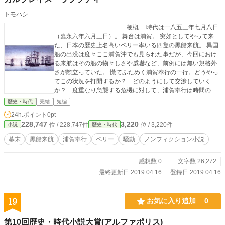
トモハシ
梗概 時代は一八五三年七月八日
（嘉永六年六月三日）。 舞台は浦賀。 突如としてやって来
た、日本の歴史上名高いペリー率いる四隻の黒船来航。 異国
船の出没は度々ここ浦賀沖でも見られた事だが、今回におけ
る来航はその船の物々しさや威嚇など、前例には無い規格外
さが際立っていた。 慌てふためく浦賀奉行の一行。どうやっ
てこの状況を打開するか？ どのようにして交渉していく
か？ 度重なり急襲する危機に対して、浦賀奉行は時間の猶
予も無いまま対応する事を迫られる。そして、その交渉役全
歴史・時代
完結
短編
般を一任されたのは浦賀奉行の与力である香山栄左衛門(かや
24h.ポイント
0pt
まえいざえもん)。 香山はその身をもってして黒船連中との交
228,747
3,220
位 / 228,747件
位 / 3,220件
小説
歴史・時代
渉に奮闘するも、なかなか埒が明かず苦戦を強いられる。さ
らに寝耳に水と思っていた黒船来航だったのだが、黒船側か
幕末
黒船来航
浦賀奉行
ペリー
騒動
ノンフィクション小説
らは今回の訪問は既に通達してあった事だと言う。 まさか幕
府や浦賀奉行がそんな大事な通知を隠しているわけがない。
感想数 0
文字数 26,272
香山はそう思う一方で怪訝な気持ちも捨て切れない。 そし
て、事実、浦賀奉行の上層部や幕府の方では実は事前予告が
最終更新日 2019.04.16
登録日 2019.04.16
あり、それが周知だった事を香山は知る羽目になる。今まで
与力として長年身を粉にして幕府や浦賀奉行に尽くしてきた
香山にとっては、その隠蔽はひどい裏切りに感じた。だが、
19
お気に入り追加
0
一方でやはり一人の与力として、ここまでやって来た黒船と
の交渉を辞めるわけにはいかない、と使命感を燃やし最後ま
第10回歴史・時代小説大賞(アルファポリス)