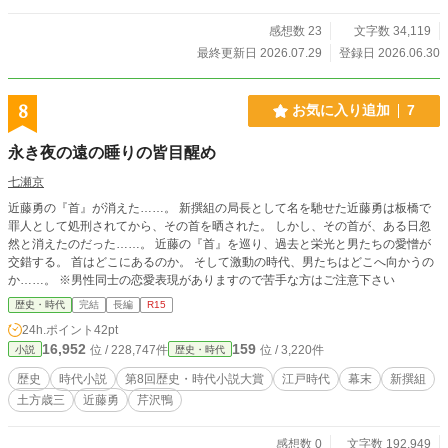
幕末の浪華を舞台に描く、奇妙・珍妙な影たちが繰り広げ
る、潜入捜査×心理戦×歴史サスペンス！
感想数 23
文字数 34,119
最終更新日 2026.07.29
登録日 2026.06.30
8
お気に入り追加
7
永き夜の遠の睡りの皆目醒め
七瀬京
近藤勇の『首』が消えた……。 新撰組の局長として名を馳せた近藤勇は板橋で
罪人として処刑されてから、その首を晒された。 しかし、その首が、ある日忽
然と消えたのだった……。 近藤の『首』を巡り、過去と栄光と男たちの愛憎が
交錯する。 首はどこにあるのか。 そして激動の時代、男たちはどこへ向かうの
か……。 ※男性同士の恋愛表現がありますので苦手な方はご注意下さい
歴史・時代
完結
長編
R15
24h.ポイント
42pt
16,952
159
位 / 228,747件
位 / 3,220件
小説
歴史・時代
歴史
時代小説
第8回歴史・時代小説大賞
江戸時代
幕末
新撰組
土方歳三
近藤勇
芹沢鴨
感想数 0
文字数 192,949