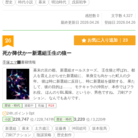
歴史
時代小説
幕末
明治時代
戊辰戦争
感想数 0
文字数 4,327
最終更新日 2026.04.26
登録日 2026.04.26
26
お気に入り追加
23
死か降伏かー新選組壬生の狼ー
手塚エマ
書籍情報
幕末の京の都。 新選組オールスターズ。 壬生狼と呼ばれ、都
人を震え上がらせた新選組に、 単身立ち向かった町人の少
年。 彼は時に新選組に反目し、時に新選組を援助する。 果た
して、彼の目的は……。 モテキャラの沖田が、本作ではフラ
れ役。 ほんのりBL風味。というか、男色ですね。 刀剣アク
ション。 なんでもありです。
歴史・時代
連載中
長編
R18
24h.ポイント
0pt
228,747
3,220
位 / 228,747件
位 / 3,220件
小説
歴史・時代
新選組
幕末
土方歳三
近藤勇
沖田総司
坂本龍馬
刀剣アクション
陰謀策略
歴史創作