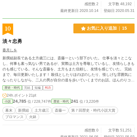
感想数 2
文字数 48,192
最終更新日 2020.10.14
登録日 2020.05.31
10
お気に入り追加
15
淡々忠勇
香月しを
新撰組副長である土方歳三には、斎藤一という部下がいた。 仕事を淡々とこな
し、何事も素っ気ない男であるが、実際は土方を尊敬しているし、友情らしきも
のも感じている。そんな斎藤を、土方もまた信頼し、友情を感じていた。 完結
まで、毎日更新いたします！ 殺伐としたりほのぼのしたり、怪しげな雰囲気に
なったりしながら、二人の男が自分の道を歩いていくまでのお話。ほんのりコメ
ディタッチ。 残酷な表現が時々ありますので（お侍さん達の話ですからね）Ｒ
歴史・時代
完結
短編
R15
１５をつけさせていただきます。 あッ、二人はあくまでも友情で結ばれており
24h.ポイント
21pt
ますよ。友情ね。 ★作品の無断転載や引用を禁じます。多言語に変えての転載
24,785
241
位 / 228,747件
位 / 3,220件
小説
歴史・時代
や引用も許可しません。
幕末
新撰組
土方歳三
斎藤一
第７回歴史・時代小説大賞
ブロマンス
火鉢
感想数 0
文字数 51,251
最終更新日 2021.06.05
登録日 2021.05.02