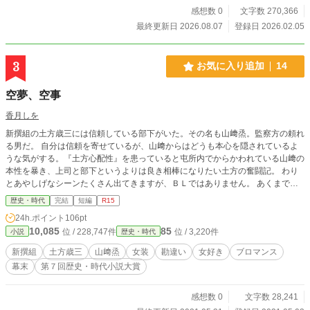
感想数 0
文字数 270,366
最終更新日 2026.08.07
登録日 2026.02.05
3
お気に入り追加
14
空夢、空事
香月しを
新撰組の土方歳三には信頼している部下がいた。その名も山﨑烝。監察方の頼れ
る男だ。 自分は信頼を寄せているが、山﨑からはどうも本心を隠されているよ
うな気がする。『土方心配性』を患っていると屯所内でからかわれている山﨑の
本性を暴き、上司と部下というよりは良き相棒になりたい土方の奮闘記。 わり
とあやしげなシーンたくさん出てきますが、ＢＬではありません。 あくまでも
ブロマンス。幕末ブロマンス。男達の熱く暑い友情です。 軽めの時代小説で
歴史・時代
完結
短編
R15
す。よろしくお願いします。 完結まで、水曜日と土日で更新いたします！ ★無
24h.ポイント
106pt
断転載や引用を禁じます。言語を変えても駄目です。絶対に許可しません。
10,085
85
位 / 228,747件
位 / 3,220件
小説
歴史・時代
新撰組
土方歳三
山﨑烝
女装
勘違い
女好き
ブロマンス
幕末
第７回歴史・時代小説大賞
感想数 0
文字数 28,241