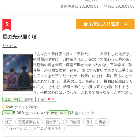
最終更新日 2019.03.09
登録日 2019.03.03
2
お気に入り追加
4
星の光が届く頃
だんだん
『あんたの音は安っぽくて不快だ』 ――女慣れした微笑は、
初対面の少女に一刀両断された。 ​歳の市で賑わう江戸の街。
試衛館の若き剣客・藤堂平助が出会ったのは、三味線屋「弦
月屋」の頑固な次女・鈴音。 誰にでも甘いマスクで上手く立
ち回ってきた平助だったが、鈴音にだけは「耳に障る」と一
蹴されてしまう。 ​最悪の出会いを果たし、最初は反発ばかり
の二人。 けれど、鈴音の飾らない真っ直ぐな瞳に触れるう
ち、平助の心にはいつしか、これまで知らなかった本気の感
情が芽生え始め……。 ​少しずつ縮まっていく、もどかしくも
歴史・時代
連載中
長編
R15
甘酸っぱい距離。 ​幕末の動乱に巻き込まれる初恋の行方は―
24h.ポイント
242pt
―。 新選組・藤堂平助のもう一つの青春奇譚。
5,389
33
位 / 228,747件
位 / 3,220件
小説
歴史・時代
江戸
恋愛要素あり
藤堂平助
沖田総司
幕末
青春
じれったい恋
ラブコメ要素あり