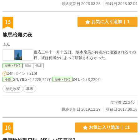
い。みんなが付いているから。 女衆が、安寧に過ごせる場を作ろうと思った。
最終更新日 2023.02.23
登録日 2023.02.04
そこで置屋で知り合った土佐の女衒に弟子入りし、女体道のイロハを教わる。
あてがって来る闇の女らに、研がれまくられるという、ありがた修行を重ねる。
相模の国に女仕入れに行かされ、三人連れ帰り、褒美に小判を頂き元手を得る。
15
お気に入り追加
1
四ツ谷の岡場所の外れに、掘っ立て小屋みたいな置屋を作る。 なんとか四人
集めて来て、さあ、これからだという時に…… てる吉は、闇に消えたのであっ
龍馬暗殺の夜
た。
よん
慶応三年十一月十五日。 坂本龍馬が何者かに暗殺されるその
日、彼は何者かによって暗殺されなかった。
歴史・時代
完結
長編
24h.ポイント
21pt
24,785
241
位 / 228,747件
位 / 3,220件
小説
歴史・時代
歴史改変
幕末
文字数 22,240
最終更新日 2019.12.29
登録日 2017.09.18
16
お気に入り追加
11