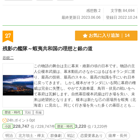
感想数 2
文字数 84,694
最終更新日 2023.06.06
登録日 2022.10.24
27
お気に入り追加
14
残影の艦隊～蝦夷共和国の理想と銀の道
谷鋭二
この物語の舞台は主に幕末・維新の頃の日本です。物語の主
人公榎本武揚は、幕末動乱のさなかにはるばるオランダに渡
り、最高の技術、最高のスキル、最高の知識を手にいれ日本
に戻ってきます。 しかし榎本がオランダにいる間に幕府の権
威は完全に失墜し、やがて大政奉還、鳥羽・伏見の戦いをへ
て幕府は瓦解します。自然幕臣榎本武揚は行き場を失い、未
来は絶望的となります。 榎本は新たな己の居場所を蝦夷（北
海道）に見出し、同じく行き場を失った多くの幕臣ととも
に、蝦夷を開拓し新たなフロンティアを築くという壮大な夢
歴史・時代
完結
長編
を描きます。しかしやがてはその蝦夷にも薩長の魔の手がの
24h.ポイント
0pt
びてくるわけです。 この物語では榎本武揚なる人物が最北に
228,747
3,220
位 / 228,747件
位 / 3,220件
小説
歴史・時代
地にいかなる夢を見たか追いかけると同時に、世に言う箱館
戦争の後、罪を許された榎本のその後の人生にも光を当てて
明治
北方領土・樺太
群像劇
戦記
恋愛要素あり
薩摩・長州
みたいと思っている次第であります。