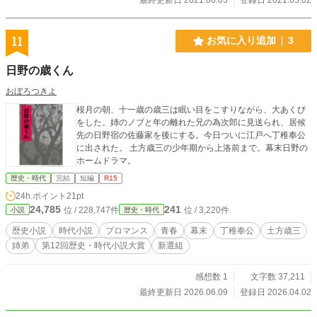
11
お気に入り追加
3
日野の歳くん
おぼろつきよ
桜月の朝、十一歳の歳三は眠い目をこすりながら、大あくび
をした。姉のノブと年の離れた兄の為次郎に見送られ、居候
先の日野宿の佐藤家を後にする。今日ついに江戸へ丁稚奉公
に出された。 土方歳三の少年期から上洛前まで。幕末日野の
ホームドラマ。
歴史・時代
完結
短編
R15
24h.ポイント
21pt
24,785
241
位 / 228,747件
位 / 3,220件
小説
歴史・時代
歴史小説
時代小説
ブロマンス
青春
幕末
丁稚奉公
土方歳三
姉弟
第12回歴史・時代小説大賞
新選組
感想数 1
文字数 37,211
最終更新日 2026.06.09
登録日 2026.04.02