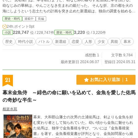
幼なじみの華林は、やんごとなき生まれの姫だった。 そんな折、京の都を火の
海にしようという志士たちの計画を突き止めた新選組は、独自の調査を始める。
新選組の副長助勤の尾形俊太郎は虎右衛門と妙に馬が合い、何かと協力する仲だ
歴史・時代
連載中
長編
った。
24h.ポイント
0pt
228,747
3,220
位 / 228,747件
位 / 3,220件
小説
歴史・時代
歴史
時代小説
バトル
新選組
恋愛
人形
少女
異能
幕末
感想数 1
文字数 9,784
最終更新日 2024.06.07
登録日 2024.05.31
21
お気に入り追加
1
幕末金魚侍 ～緋色の命に願いを込めて、金魚を愛した佑馬
の奇妙な半生～
相楽水苑
幕末、大和郡山藩士の次男の土浦佑馬は、剣よりも金魚を好
む変わり者として知られていた。幼い頃から金魚に魅せられ
た佑馬は、独学で金魚養殖を学び、ついには『金魚養殖覚
書』を著す。金魚養殖覚書が評判となり、金魚卸問屋から娘