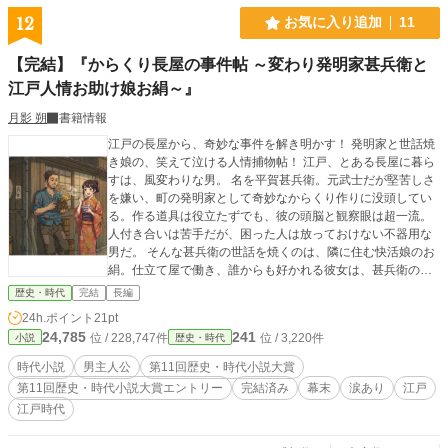
12
お気に入り追加
11
【完結】『からくり長屋の事件帖 ～変わり発明家甚兵衛と
江戸人情お助け娘お絹～』
月影 朔
書籍情報
江戸の長屋から、奇妙な事件を解き明かす！ 発明家と世話焼
き娘の、笑えて泣ける人情捕物帖！ 江戸、とある長屋に暮ら
すは、風変わりな男。 名を平賀甚兵衛。元武士だが堅苦しさ
を嫌い、町の発明家として奇妙なからくり作りに没頭してい
る。作る道具は役立たずでも、彼の頭脳と観察眼は超一流。
人付き合いは苦手だが、困った人は放っておけない不器用な
男だ。 そんな甚兵衛の世話を焼くのは、隣に住む快活娘のお
絹。仕立て屋で働き、誰からも好かれる彼女は、甚兵衛の才
能を信じ、持ち前の明るさと人脈で町の様々な情報を集めて
歴史・時代
完結
長編
くる。 この凸凹コンビが立ち向かうのは、岡っ引きも首をひ
24h.ポイント
21pt
ねる不可思議な事件の数々。盗まれた品が奇妙に戻る、摩訶
24,785
241
位 / 228,747件
位 / 3,220件
小説
歴史・時代
不思議な悪戯が横行する…。甚兵衛はからくり知識と観察眼
で、お絹は人情と情報網で、難事件の謎を解き明かしてい
時代小説
男主人公
第11回歴史・時代小説大賞
く！ これは、痛快な謎解きでありながら、不器用な二人や長
第11回歴史・時代小説大賞エントリー
完結済み
幕末
涙あり
江戸
屋の人々の温かい交流、そして甚兵衛の隠された過去が織り
江戸時代
なす人間ドラマの物語。 時には、発明品が意外な鍵となるこ
とも…？ 笑いあり、涙あり、そして江戸を揺るがす大事件の