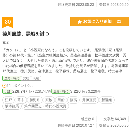
最終更新日 2023.05.23
登録日 2023.05.20
30
お気に入り追加
21
徳川慶勝、黒船を討つ
克全
「カクヨム」と「小説家になろう」にも投稿しています。 尾張徳川家（尾張
藩）の第14代・第17代当主の徳川慶勝が、美濃高須藩主・松平義建の次男・秀
之助ではなく、夭折した長男・源之助が継いでおり、彼が攘夷派の名君となって
いた場合の仮想戦記を書いてみました。夭折した兄弟が活躍します。尾張徳川家
15代藩主・徳川茂徳、会津藩主・松平容保、桑名藩主・松平定敬、特に会津藩
主・松平容保と会津藩士にリベンジしてもらいます。 もしかしたら、消去する
歴史・時代
完結
長編
かもしれません。
24h.ポイント
0pt
228,747
3,220
位 / 228,747件
位 / 3,220件
小説
歴史・時代
江戸
幕末
勝海舟
家族
黒船
攘夷
井伊直弼
新選組
坂本龍馬
第六回歴史・時代小説大賞
感想数 0
文字数 64,349
最終更新日 2020.07.27
登録日 2020.05.30