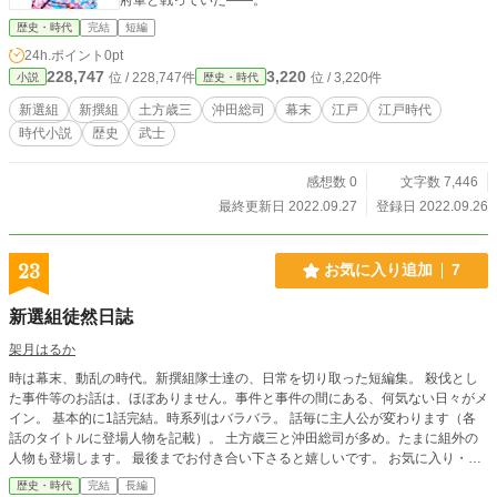
歴史・時代
完結
短編
24h.ポイント
0pt
228,747
3,220
位 / 228,747件
位 / 3,220件
小説
歴史・時代
新選組
新撰組
土方歳三
沖田総司
幕末
江戸
江戸時代
時代小説
歴史
武士
感想数 0
文字数 7,446
最終更新日 2022.09.27
登録日 2022.09.26
23
お気に入り追加
7
新選組徒然日誌
架月はるか
時は幕末、動乱の時代。新撰組隊士達の、日常を切り取った短編集。 殺伐とし
た事件等のお話は、ほぼありません。事件と事件の間にある、何気ない日々がメ
イン。 基本的に1話完結。時系列はバラバラ。 話毎に主人公が変わります（各
話のタイトルに登場人物を記載）。 土方歳三と沖田総司が多め。たまに組外の
人物も登場します。 最後までお付き合い下さると嬉しいです。 お気に入り・感
想等頂けましたら、励みになります。 よろしくお願い致します。
歴史・時代
完結
長編