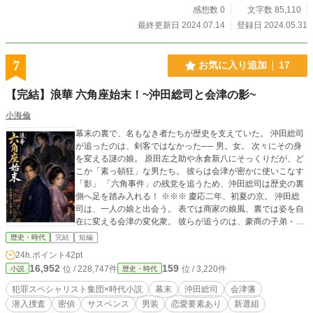
感想数 0
文字数 85,110
最終更新日 2024.07.14
登録日 2024.05.31
7
お気に入り追加
17
【完結】浪華 六角座始末！~沖田総司と会津の影~
小海倫
幕末の裏で、名もなき者たちが歴史を支えていた。 沖田総司
が追ったのは、剣客ではなかった── 男。女。 次々にその身
を変える謎の娘。 原田左之助や永倉新八にそっくりだが、ど
こか「素っ頓狂」な男たち。 彼らは会津が密かに使いこなす
「影」 「六角事件」の残党を追うため、沖田総司は歴史の裏
側へ足を踏み入れる！ ※※※ 慶応二年、初夏の京。 沖田総
司は、一人の娘と出会う。 表では商家の娘風、裏では姿を自
在に変える会津の変化衆。 彼らが追うのは、豪商の子弟・子
女ばかりを客に集める謎の芝居小屋「六角座」。 そこで演じ
歴史・時代
完結
短編
られる芝居は、人の心を操り、名家再興を掲げる陰謀へと若
24h.ポイント
42pt
者たちを引きずり込んでいた。 謎の娘。 永倉新八そっくりだ
16,952
159
位 / 228,747件
位 / 3,220件
小説
歴史・時代
が博打狂の入れ墨男「新七」 原田左之助そっくりだが、大の
女好きで喰えない男「右之吉」 会津の中間頭・大垣屋清八 配
犯罪スペシャリスト集団×時代小説
幕末
沖田総司
会津藩
下の密偵たちとともに潜入を開始する沖田。 だが娘自身もま
潜入捜査
密偵
サスペンス
男装
恋愛要素あり
新選組
た、敵の仕掛けた罠に囚われ、「姫」へと変えられていく。