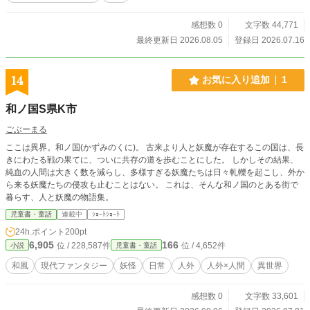
感想数 0
文字数 44,771
最終更新日 2026.08.05
登録日 2026.07.16
14
お気に入り追加
1
和ノ国S県K市
ごぶーまる
ここは異界。和ノ国(かずみのくに)。 古来より人と妖魔が存在するこの国は、長
きにわたる戦の果てに、ついに共存の道を歩むことにした。 しかしその結果、
純血の人間は大きく数を減らし、多様すぎる妖魔たちは日々軋轢を起こし、外か
ら来る妖魔たちの侵攻も止むことはない。 これは、そんな和ノ国のとある街で
暮らす、人と妖魔の物語集。
児童書・童話
連載中
ｼｮｰﾄｼｮｰﾄ
24h.ポイント
200pt
6,905
166
位 / 228,587件
位 / 4,652件
小説
児童書・童話
和風
現代ファンタジー
妖怪
日常
人外
人外×人間
異世界
感想数 0
文字数 33,601