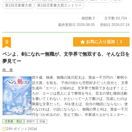
第1回児童書大賞
第1回児童書大賞エントリー
感想数 0
文字数 63,754
最終更新日 2026.08.05
登録日 2026.07.24
9
お気に入り追加
1
ペンよ、剣になれー無職が、文学界で無双する、そんな日を
夢見てー
南 春
四十歳、独身、無職の湊川宏太は、賞金一千万円の「黎明小
説大賞」を知る。 子供の頃から空想好きだった自分と、文章
生成AI「エージ」が組めば、文学界で無双できるはず！ とこ
ろが、エージは悪人にまで事情を与え、宏太の望む痛快活劇
を書いてくれない。かといって一人で書けば、完成したのは
陳腐な文章だった。 AIを使えば、自分の物語にならない。使
わなければ、小説にならない。 無職の男とAIは、賞金一千万
円をつかめるのか。笑えて熱い、作家成り上がりエンターテ
インメント！
児童書・童話
連載中
長編
24h.ポイント
242pt