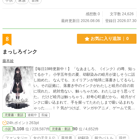
子供
家族
冒険
険のファンタジー。
感想数 0
文字数 24,626
最終更新日 2026.08.06
登録日 2026.07.30
8
お気に入り追加
0
まっしろインク
藤本綾
【毎日19時更新中！】 「なあましろ、《インク》の噂、知っ
てるか？」 小学五年生の夏、幼馴染みの睦月が楽しそうに話
し始めた。 なんでも、エイリアンが地球に落書きしてるらし
い。その証拠に、落書き中のインクがわたしと睦月の目の前
に現れた。 絶対危ない。触っちゃだめ。わたしはそう思って
た。 だけど睦月は触っちゃう。好奇心旺盛だから。 睦月がイ
ンクに吸い込まれて、手を握ってたわたしまで吸い込まれち
ゃった……！？ 気がつけば、マンガやアニメ、ゲームで見た
ような世界。そこはとても怖いところ。 怖いのは、わからな
児童書・童話
連載中
長編
いから。 世界も、インクも。友達だって、幼馴染みだって、
24h.ポイント
263pt
わからないのは怖い。 だから――あなたを知りたい。 心優し
5,108
90
位 / 228,587件
位 / 4,652件
小説
児童書・童話
い冒険譚は、ここから始まる。 ※表紙のみAI生成となってお
ります。
ファンタジー
女の子主人公
異世界
幼馴染
能力バトル
現代