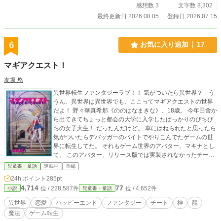
感想数 3
文字数 8,302
最終更新日 2026.08.05
登録日 2026.07.15
6
お気に入り追加
17
マギアクエスト！
友坂 悠
異世界転生ファンタジーラブ！！ 気がついたら異世界？ う
うん、異世界は異世界でも、ここってマギアクエストの世界
だよ！ 野々華真希那《ののはなまきな》、18歳。 今年田舎か
ら出てきてちょっと都会の大学に入学したばっかりのぴちぴ
ちの女子大生！ だったんだけど。 車にはねられたと思ったら
気がついたらデバッガーのバイトでやりこんでたゲームの世
界に転生してた。 それもゲーム世界のアバター、マキナとし
て。 このアバター、リリース版では実装されなかったチート
種族の天神族で、見た目は普通の人族なんだけど中身のステ
児童書・童話
連載中
長編
ータスは大違い。 とにかく無敵なチートキャラだったはずな
24h.ポイント
285pt
んだけど、ギルドで冒険者登録してみたらなぜかよわよわなE
4,714
77
位 / 228,587件
位 / 4,652件
小説
児童書・童話
ランク判定。 それも魔法を使う上で肝心な魔力特性値がゼロ
ときた。 嘘でしょ！？ そう思ってはみたものの判定は覆らず
異世界
恋愛
ハッピーエンド
ファンタジー
チート
神
龍
で。 まあしょうがないかぁ。頑張ってみようかなって思って
魔法
ゲーム転生
フィールドに出てみると、やっぱりあたしのステイタスった