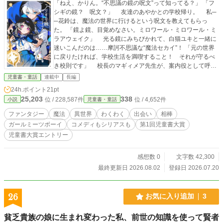
「ねえ、かりん。“不思議の鏡の呪文”って知ってる？」 「フ
シギの鏡？ 呪文？」 友達のあやかとの学校帰り。 私─
─花鈴は、魔法の世界に行けるという呪文を教えてもらっ
た。 「鏡よ鏡、目覚めなさい。ミロワール・ミロワール・ミ
ラアウェイク」 光る鏡にみちびかれて、白猫ユキと一緒に
迷いこんだのは……摩訶不思議な“魔法セカイ”！ 「元の世界
に戻りたければ、学校生活を満喫すること！ それが守るべ
き校則です」 校長のマギィメア先生が、案内役として呼び
出したのは、アルトという男の子。 私とユキは、アルトと
児童書・童話
連載中
長編
一緒に、わくわくの魔法学校生活を送ることに。 魔法セカ
24h.ポイント
21pt
イは夢のセカイ。とっても楽しくて仕方がない！ でも……
25,203
338
位 / 228,587件
位 / 4,652件
小説
児童書・童話
なんだか、大切なものを忘れているような──？ ※表紙にの
みAIを使用し、加筆修正しております ※本文にはAIを一切使
ファンタジー
魔法
異世界
わくわく
出会い
相棒
用しておりません
ガールミーツボーイ
コメディもシリアスも
第1回児童書大賞
児童書大賞エントリー
感想数 0
文字数 42,300
最終更新日 2026.08.02
登録日 2026.07.20
26
お気に入り追加
3
貧乏貴族の娘に生まれ変わった私、前世の知識を使って賢者