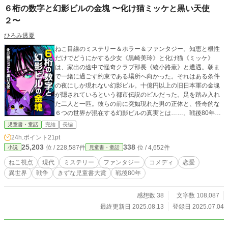
６桁の数字と幻影ビルの金塊 〜化け猫ミッケと黒い天使
２〜
ひろみ透夏
ねこ目線のミステリー＆ホラー＆ファンタジー。知恵と根性
だけでどうにかする少女《黒崎美玲》と化け猫《ミッケ》
は、家出の途中で怪奇クラブ部長《綾小路薫》と遭遇。朝ま
で一緒に過ごす約束である場所へ向かった。それはある条件
の夜にしか現れない幻影ビル。十億円以上の旧日本軍の金塊
が隠されているという都市伝説のビルだった。足を踏み入れ
た二人と一匹。彼らの前に突如現れた男の正体と、怪奇的な
６つの世界が混在する幻影ビルの真実とは……。戦後80年。
昭和と令和のキャラが織りなす、現代の子どもたちに届けた
児童書・童話
完結
長編
い物語です。 ※ 演出上の理由により算用数字を使用していま
24h.ポイント
21pt
す。 ※ すでに完結済みですが、推敲しながら毎日１〜３話づ
25,203
338
位 / 228,587件
位 / 4,652件
小説
児童書・童話
つ投稿します。
ねこ視点
現代
ミステリー
ファンタジー
コメディ
恋愛
異世界
戦争
きずな児童書大賞
戦後80年
感想数 38
文字数 108,087
最終更新日 2025.08.13
登録日 2025.07.04