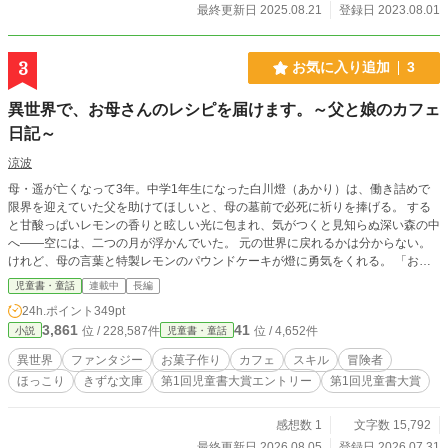
いします！ https://www.alphapolis.co.jp/author/detail/398438
最終更新日 2025.08.21
登録日 2023.08.01
394 ※児童書大賞にエントリーしています 読んでみてオモ
シロかったらぜひ投票お願いします！
3
お気に入り追加
3
異世界で、お母さんのレシピを届けます。～父と娘のカフェ
日記～
涼波
母・遥が亡くなって3年。中学1年生になった白川燈（あかり）は、働き詰めで
限界を迎えていた父を助けてほしいと、母の墓前で必死に祈りを捧げる。 する
と甘酸っぱいレモンの香りと眩しい光に包まれ、気がつくと見知らぬ深い森の中
へ――空には、二つの月が浮かんでいた。 元の世界に戻れるかは分からない。
けれど、母の言葉と特製レモンのパウンドケーキが燈に勇気をくれる。 「お父
さんの笑顔を取り戻すんだから！」 元パティシエの母のレシピを胸に、父娘ふ
児童書・童話
連載中
長編
たりで歩み出す、心温まる異世界再生ファンタジー。
24h.ポイント
349pt
3,861
41
位 / 228,587件
位 / 4,652件
小説
児童書・童話
異世界
ファンタジー
お菓子作り
カフェ
スキル
冒険者
ほっこり
きずな文庫
第1回児童書大賞エントリー
第1回児童書大賞
感想数 1
文字数 15,792
最終更新日 2026.08.05
登録日 2026.07.31