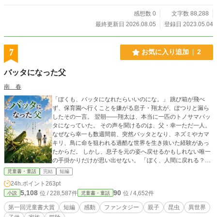
らめちゃチート！？ これはまさか。 無限大♾な特性値がゼロ
って誤判定されたって事？ まあでも。災い転じて福とも言う
感想数 0
文字数 88,288
し、変に国家の中枢に目をつけられても厄介だからね？ この
最終更新日 2026.08.05
登録日 2023.05.04
まま表向きはEランク冒険者としてまったり過ごすのも悪く無
いかなぁって思ってた所で思わぬ事件に巻き込まれ……。 っ
てこれマギアクエストのストーリークエ？「哀しみの勇者ノ
7
お気に入り追加
2
ワ」イベントが発動しちゃった？ こんな序盤で！ ストーリ
ーモードボス戦の舞台であるダンジョン「漆黒の魔窟」に降
バッタになった父
り立ったあたしは、その最下層で怪我をした黒猫の子を拾っ
て。 って、この子もしかして第六王子？ ってほんとどうな
南 春
ってるの！？
「ぼくも、バッタになれたらいいのにな。」 跳び箱が飛べ
ず、保育園へ行くことを嫌がる息子・翔太が、ぽつりと漏ら
したその一言。 翌朝――翔太は、本当に一匹のトノサマバッ
タになっていた。 その声を聞けるのは、父・幸一ただ一人。
なぜなら幸一も数週間前、突然バッタとなり、ネズミやカマ
キリ、鳥に命を狙われる過酷な世界を生き抜いた経験があっ
たからだ。 しかし、息子を元の姿へ戻せるかもしれない唯一
の手掛かりだけが思い出せない。 「ぼく、人間に戻れる？」
時間が過ぎるほど、翔太の体は少しずつバッタとしての本能
児童書・童話
完結
短編
に支配されていく。 父は失われた記憶をたどりながら、人に
24h.ポイント
263pt
は見えない草むらの世界へ再び足を踏み入れる。 父がバッタ
5,108
90
位 / 228,587件
位 / 4,652件
小説
児童書・童話
になった出来事には、いったいどんな意味があったのか。 そ
して、親子はもう一度、人間として笑い合えるのか。 小さな
第一回児童書大賞
短編
感動
ファンタジー
親子
昆虫
異世界
命の視点から、生きることの尊さと親子の絆を描く、涙と冒