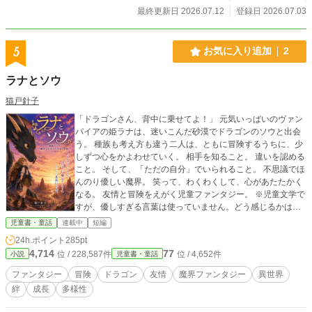
最終更新日 2026.07.12
登録日 2026.07.03
5
お気に入り追加
2
ラナとソウ
猫戸針子
「ドラゴンさん、背中に乗せてよ！」 元気いっぱいのヴァン
パイアの姫ラナは、迷いこんだ砂漠でドラゴンのソウと出会
う。 種族も考え方も違う二人は、ともに冒険するうちに、少
しずつ心をかよわせていく。 相手を知ること。 違いを認める
こと。 そして、「ただの自分」でいられること。 不思議でほ
んのり優しい魔界。 笑って、わくわくして、心があたたかく
なる。 友情と冒険をえがく児童ファンタジー。 ※児童文学で
すが、優しすぎる言葉は使っていません。どう感じるかは読
者さま次第です。
児童書・童話
連載中
短編
24h.ポイント
285pt
4,714
77
位 / 228,587件
位 / 4,652件
小説
児童書・童話
ファンタジー
冒険
ドラゴン
友情
魔界ファンタジー
異世界
絆
成長
多様性