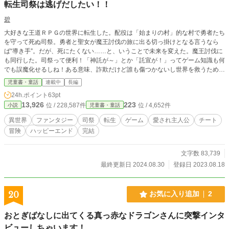
転生司祭は逃げだしたい！！
碧
大好きな王道ＲＰＧの世界に転生した。配役は「始まりの村」的な村で勇者たち
を守って死ぬ司祭。勇者と聖女が魔王討伐の旅に出る切っ掛けとなる言うなら
ば“導き手”。だが、死にたくない……と、いうことで未来を変えた。魔王討伐に
も同行した。司祭って便利！「神託が～」とか「託宣が！」ってゲーム知識も何
でも誤魔化せるしね！ある意味、詐欺だけど誰も傷つかないし世界を救うための
詐欺だから許してほしい。 これはお人好しで胃痛持ちの司祭さまが役目を終え
児童書・童話
連載中
長編
て勇者パーティから逃げ出そうとし、その結果「司祭さま大好き！」な勇者や聖
24h.ポイント
63pt
女が闇堕ちしかけたりするお話。主人公は穏やかな聖人風で、だけど内面はわり
13,926
223
位 / 228,587件
位 / 4,652件
小説
児童書・童話
とあわあわしてる普通の兄ちゃん（そこそこチート）。勇者と聖女はわんことに
ゃんこ。他勇者パーティは獣人、僧侶、ハイエルフ、魔導師などです。 【本編
異世界
ファンタジー
司祭
転生
ゲーム
愛され主人公
チート
完結済】今後は【その後】を更新していきます。
冒険
ハッピーエンド
完結
文字数 83,739
最終更新日 2024.08.30
登録日 2023.08.18
20
お気に入り追加
2
おとぎばなしに出てくる真っ赤なドラゴンさんに突撃インタ
ビューしちゃいます！