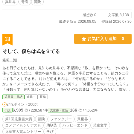
異世界
青春
冒険
感想数 0
文字数 8,138
最終更新日 2026.08.05
登録日 2026.07.30
13
お気に入り追加
0
そして、僕らは式を立てる
籥莉 潮
ある日子どもたちは、見知らぬ世界で、不思議な「数」を授かった。 その数を
使って立てた式は、現実を書き換える。 体重を半分にすることも、筋力を二倍
にすることもできる。 けれど使えるのは、『何が起こるのか』『どうなるの
か』をイメージできる式だけ。 「毒って何？」 「体重を十分の一にしたら？」
「分数って、割り算じゃないの？」 あやふやな言葉は、力にならない。 敵か味
方か、謎の大人に導かれ、子どもたちは異世界を旅する。 現地の少年ジャファ
児童書・童話
連載中
長編
ルとの出会いが、彼らを世界の異変へと巻き込んでいく。 『原初の呪い』とは
24h.ポイント
200pt
何か。『原初の旅人』は世界に何を残したのか。 考えることが、生き残る力に
6,905
166
位 / 228,587件
位 / 4,652件
小説
児童書・童話
なる。 「なるほど」が、そのまま力になる異世界ファンタジー。 ※八月からは
毎日投稿・八月中に完結予定。
第1回児童書大賞
冒険
ファンタジー
異世界
コメディもシリアスも
幼馴染
ハッピーエンド
児童文学
児童書大賞エントリー
学び