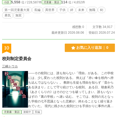
5,558
114
位 / 228,587件
位 / 4,652件
小説
児童書・童話
第一回児童書大賞
長編
異世界
子供
絆
未来
無職
剣
勇気
無双
感想数 0
文字数 34,917
最終更新日 2026.08.06
登録日 2026.07.24
10
お気に入り追加
0
校則制定委員会
三嶋トウカ
――その校則には、誰も知らない「理由」がある。 この学校
には、少し変わった校則がある。 例えば『赤い傘を校内へ持
ち込んではならない』。 教師も生徒も理由を知らず「昔から
ある決まり」として守り続けている校則。 ある日、朝倉莉乃
《あさくらりの》はそのひとつを破ってしまい、誰もいない
はずの『裏の学校』へ迷い込む。 そこでは、校則の元となっ
た学校の七不思議となった悲劇が、終わることなく繰り返さ
れていた。 現代に残された校則だけを手掛かりに事件の真相
を解き明かし、悲劇を終わらせることができれば元の世界へ
児童書・童話
連載中
長編
帰ることができる。 そして事件が解決した瞬間、その事件の