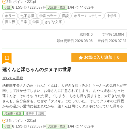
24h.ポイント
221pt
ためだけに存在していた校則は、現代の学校から静かに消え
6,155
144
位 / 228,587件
位 / 4,652件
小説
児童書・童話
ていく。 校則の裏に隠された真実を巡る、学園ホラーミステ
リー。
ホラー
七不思議
学園ホラー
怪談
ホラーミステリー
中学生
異世界
日常
学園
きずな文庫
感想数 0
文字数 19,004
最終更新日 2026.08.06
登録日 2026.07.31
11
お気に入り追加
0
蓮くんと澪ちゃんのタヌキの世界
ぜらちん黒糖
幼稚園年長さんの蓮（れん）くんは、大好きな澪（みお）ちゃんへの気持ちが空
回りして泣かせてしまい、お母さんに注意されてしまう。 おやつ抜きになった
蓮くんは、そのうち うたた寝してしまう。 しかし目を覚ますと、大好きなお母
さんも、自分自身も、なぜか「タヌキ」になっていた。 そしてタヌキのご両親
からの温かい愛情に包まれながら、蓮くんは同じくタヌキになっていた澪ちゃ
ん、そして担任のなおみ先生と再会する。 別の世界のはずなのに、確かにそこ
児童書・童話
連載中
短編
にある本物の家族の愛。 だが、澪ちゃんは人間の世界に戻りたいという。 ​タヌ
24h.ポイント
221pt
キの世界がまんざらでもない蓮くんと、人間の世界に戻りたい澪ちゃん。 ​幼い
6,155
144
位 / 228,587件
位 / 4,652件
小説
児童書・童話
二人が選んだ、切なくも温かい決断とは。