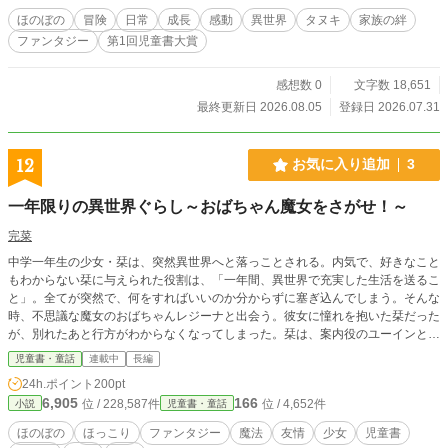
ほのぼの
冒険
日常
成長
感動
異世界
タヌキ
家族の絆
ファンタジー
第1回児童書大賞
感想数 0
文字数 18,651
最終更新日 2026.08.05
登録日 2026.07.31
12
お気に入り追加
3
一年限りの異世界ぐらし～おばちゃん魔女をさがせ！～
完菜
中学一年生の少女・栞は、突然異世界へと落っことされる。内気で、好きなこと
もわからない栞に与えられた役割は、「一年間、異世界で充実した生活を送るこ
と」。全てが突然で、何をすればいいのか分からずに塞ぎ込んでしまう。そんな
時、不思議な魔女のおばちゃんレジーナと出会う。彼女に憧れを抱いた栞だった
が、別れたあと行方がわからなくなってしまった。栞は、案内役のユーインとと
もに魔女探しの旅へ出ることを決める。さまざまな出会いの中で、内気で臆病な
児童書・童話
連載中
長編
少女が成長していく異世界ファンタジー。
24h.ポイント
200pt
6,905
166
位 / 228,587件
位 / 4,652件
小説
児童書・童話
ほのぼの
ほっこり
ファンタジー
魔法
友情
少女
児童書