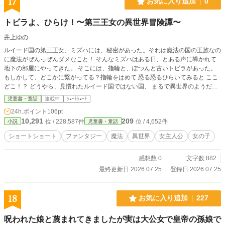
17
お気に入り追加
0
トビラよ、ひらけ！〜第三王女の異世界冒険譚〜
井上ゆの
ルイード国の第三王女、ミズハには、秘密があった。それは魔法の国の王族なの
に魔法がぜんっぜんダメなこと！ そんなミズハはある日、とある声に導かれて
地下の部屋にやってきた。 そこには、指輪と、ぽつんと古いトビラがあった。
もしかして、どこかに繋がってる？指輪をはめて 恐る恐るひらいてみると ここ
どこ！？ どうやら、見慣れたルイード国ではない国、 まるで異世界のようだっ
た！ そうだ！魔法が使えないなら、旅に出よう！ さあ、今日はどんな国で冒険
児童書・童話
連載中
ｼｮｰﾄｼｮｰﾄ
が待っているのかな？ ーートビラよ、ひらけ！
24h.ポイント
106pt
10,291
209
位 / 228,587件
位 / 4,652件
小説
児童書・童話
ショートショート
ファンタジー
魔法
異世界
女主人公
女の子
感想数 0
文字数 882
最終更新日 2026.07.25
登録日 2026.07.25
18
お気に入り追加
227
呪われた娘と蔑まれてきましたが実は大公女で皇帝の孫娘で