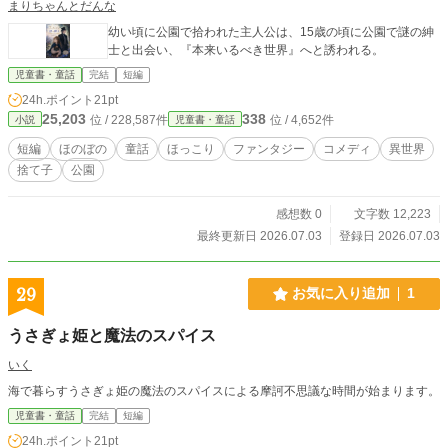
まりちゃんとだんな
幼い頃に公園で拾われた主人公は、15歳の頃に公園で謎の紳
士と出会い、『本来いるべき世界』へと誘われる。
児童書・童話
完結
短編
24h.ポイント
21pt
25,203
338
位 / 228,587件
位 / 4,652件
小説
児童書・童話
短編
ほのぼの
童話
ほっこり
ファンタジー
コメディ
異世界
捨て子
公園
感想数 0
文字数 12,223
最終更新日 2026.07.03
登録日 2026.07.03
29
お気に入り追加
1
うさぎょ姫と魔法のスパイス
いく
海で暮らすうさぎょ姫の魔法のスパイスによる摩訶不思議な時間が始まります。
児童書・童話
完結
短編
24h.ポイント
21pt