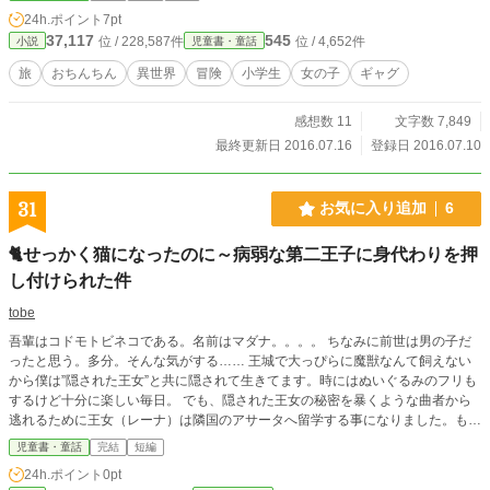
24h.ポイント
7pt
37,117
545
位 / 228,587件
位 / 4,652件
小説
児童書・童話
旅
おちんちん
異世界
冒険
小学生
女の子
ギャグ
感想数 11
文字数 7,849
最終更新日 2016.07.16
登録日 2016.07.10
31
お気に入り追加
6
🐈せっかく猫になったのに～病弱な第二王子に身代わりを押
し付けられた件
tobe
吾輩はコドモトビネコである。名前はマダナ。。。。 ちなみに前世は男の子だ
ったと思う。多分。そんな気がする…… 王城で大っぴらに魔獣なんて飼えない
から僕は”隠された王女”と共に隠されて生きてます。時にはぬいぐるみのフリも
するけど十分に楽しい毎日。 でも、隠された王女の秘密を暴くような曲者から
逃れるために王女（レーナ）は隣国のアサータへ留学する事になりました。もち
ろん僕もついて行く所存！！ そこで出会った病弱な王子様に僕は身代わりを押
児童書・童話
完結
短編
し付けられちゃったんだけど……前世は人類、今世は魔獣。って思ったら今度は
24h.ポイント
0pt
王子様？ これは中身が転生者のコドモトリネコである病弱な第二王子の成長記