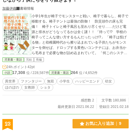
加藤伊織
書籍情報
小学1年生が椅子でモンスターと戦い、椅子で暮らし、椅子で
移動する。椅子テントは最強の防御！ 防災頭巾の床も完
備！ 椅子トイレと椅子風呂も至れり尽くせり……だけど電
源と排水がどうなってるかは全く謎！！ 「待って!? 学校の
椅子ってこんな使い方するもんだったっけ!?」 「椅子は投げ
る物」と幼稚園時代から擦り込まれている子供たちがモンス
ターを倒せば、ドロップする黄色いコンテナには、お弁当か
ら毛布まで必要な物が詰め込まれていて。 「何このシステ
ム！ 至れり尽くせりで気持ち悪っ!!」 担任教師は理不尽と
児童書・童話
完結
長編
不条理に今日も頭を悩ませる……。 新白梅小学校1年1組の児
24h.ポイント
42pt
童34人と担任の茂木美佳子は、遠足の途中で気がついたら異
17,308
264
位 / 228,587件
位 / 4,652件
小説
児童書・童話
世界にいた――。 襲い来るモンスター。密かに撃退実績のあ
る子供たち。 「椅子があればいいのに!!」――そう誰かが叫
異世界
ファンタジー
無双
小学生
ハッピーエンド
幼女
んだとき、その手には椅子が現れていた。 児童の発想に頭ぐ
ほのぼの
女教師
ショタ
らんぐらんしながら、ひとりだけ「椅子召喚」できないみか
こ先生は、今日もひとり理不尽と戦い、モンスターから子供
を守るために指揮を執る。 子供たちが異世界に召喚された理
感想数 2
文字数 180,886
由は何なのか。元の世界に無事帰ることが出来るのか。……
最終更新日 2021.06.22
登録日 2021.02.18
考え始めると担任教師は胃痛が治まらない。 この小説は他の
投稿サイトにも掲載しております。
23
お気に入り追加
9