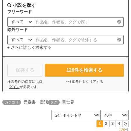
小説を探す
フリーワード
除外ワード
+ さらに詳しく検索する
保存する
126
件を検索する
検索条件の保存には
ロ
× 検索条件をクリアする
グイン
が必要です。
児童書・童話
異世界
カテゴリ
タグ
1
2
3
4
126
件