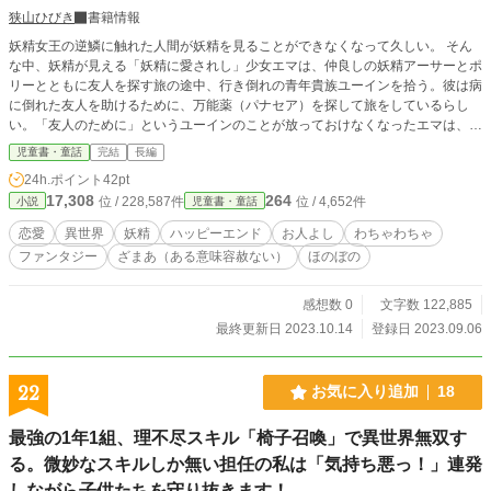
狭山ひびき
書籍情報
妖精女王の逆鱗に触れた人間が妖精を見ることができなくなって久しい。 そん
な中、妖精が見える「妖精に愛されし」少女エマは、仲良しの妖精アーサーとポ
リーとともに友人を探す旅の途中、行き倒れの青年貴族ユーインを拾う。彼は病
に倒れた友人を助けるために、万能薬（パナセア）を探して旅をしているらし
い。「友人のために」というユーインのことが放っておけなくなったエマは、
「おいエマ、やめとけって！」というアーサーの制止を振り切り、ユーインの薬
児童書・童話
完結
長編
探しを手伝うことにする。昔から妖精が見えることを人から気味悪がられるエマ
24h.ポイント
42pt
は、ユーインにはそのことを告げなかったが、伝説の万能薬に代わる特別な妖精
17,308
264
位 / 228,587件
位 / 4,652件
小説
児童書・童話
の秘薬があるのだ。その薬なら、ユーインの友人の病気も治せるかもしれない。
エマは薬の手掛かりを持っている妖精女王に会いに行くことに決める。穏やかで
恋愛
異世界
妖精
ハッピーエンド
お人よし
わちゃわちゃ
優しく、そしてちょっと抜けているユーインに、次第に心惹かれていくエマ。け
ファンタジー
ざまあ（ある意味容赦ない）
ほのぼの
れども、妖精女王に会いに行った山で、ついにユーインにエマの妖精が見える体
質のことを知られてしまう。 「……わたしは、妖精が見えるの」 気味悪がられ
ることを覚悟で告げたエマに、ユーインは―― 心に傷を抱える妖精が見える少
感想数 0
文字数 122,885
女エマと、心優しくもちょっとした秘密を抱えた青年貴族ユーイン、それからに
最終更新日 2023.10.14
登録日 2023.09.06
ぎやかな妖精たちのラブコメディです。
22
お気に入り追加
18
最強の1年1組、理不尽スキル「椅子召喚」で異世界無双す
る。微妙なスキルしか無い担任の私は「気持ち悪っ！」連発
しながら子供たちを守り抜きます！