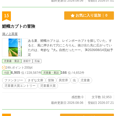
最終更新日 2026.08.06
登録日 2026.07.01
15
お気に入り追加
0
鯉幟カブトの冒険
湖ノ上茶屋
ある夏、鯉幟カブトは、レインボーカブトを探していた。す
ると、風に押されて穴にころりん。抜け出た先に広がってい
たのは、奇妙な〝大〟自然だったーー。 🎏2026/08/14完結予
定
児童書・童話
連載中
長編
24h.ポイント
200pt
6,905
166
位 / 228,587件
位 / 4,652件
小説
児童書・童話
ファンタジー
きずな文庫
冒険
異世界
虫
児童書
児童書大賞エントリー
児童書大賞
感想数 0
文字数 32,953
最終更新日 2026.08.06
登録日 2026.07.21