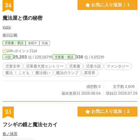
24
お気に入り追加
1
魔法屋と僕の秘密
yuzu
後日記載
児童書・童話
連載中
長編
24h.ポイント
21pt
25,203
338
位 / 228,587件
位 / 4,652件
小説
児童書・童話
児童文学
児童書大賞エントリー
児童書
児童小説
ファンタジー
魔法
こども
魔法使い
魔法のランプ
異世界
感想数 0
文字数 2,606
最終更新日 2026.08.04
登録日 2026.07.29
25
お気に入り追加
2
フシギの鏡と魔法セカイ
春ノ抹茶