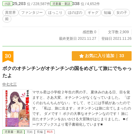
25,203
338
位 / 228,587件
位 / 4,652件
小説
児童書・童話
異世界
ファンタジー
ほっこり
ほのぼの
ギャグ
短編
女の子
姫
感想数 0
文字数 2,909
最終更新日 2021.11.27
登録日 2021.11.26
30
お気に入り追加
33
ボクのオチンチンがオチンチンの国をめざして旅にでちゃっ
たよ
中七七三
マサル君は小学校２年生の男の子。 夏休みのある日、目を覚
ますと、さあ大変、オチンチンがなくなっていました。 「ぼ
くのおちんちんがない」 そして、そこには手紙があったので
す。 「私は、旅に出ます」 オチンチンは旅に出てしまったの
です。 ダメです！ ボクの大事なオチンチンなのです！ 旅に
出たオチンチンをおいかける大冒険がはじまりました。 ■イ
ーデスブックスより電子書籍化しています■
児童書・童話
完結
長編
R15