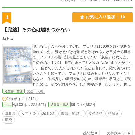
4
お気に入り追加
10
【完結】その色は嘘をつかない
ねるね
現れるはずの力を探して6年。 フェリナは1000を超す試みを
重ねていた。 髪が色づけば彩能と呼ばれる力が目覚める世界
で、フェリナの髪は誰も見たことがない『灰色』になった。
この色の示す力は、6年が経ってもどんなものかすらわからな
い。 信じていた人からおかしな色だと言われ、陰で笑われて
いたことを知っても、フェリナは諦めるつもりなんてさらさ
らない。 彩能探しの期限が迫るなか、訓練所に教官として現
れたのは、かつて約束を交わした黒髪の少年ルカリオ。 再会
と極限の訓練の末、フェリナの彩能はついに目覚めた。それ
児童書・童話
完結
長編
は髪色と同じく、誰も見たことのない力だった。 現れた彩能
24h.ポイント
319pt
について、知れば知るほど謎が深まる。 その髪色の謎を解く
4,233
66
位 / 228,587件
位 / 4,652件
小説
児童書・童話
たび、過去の傷もフェリナの心も癒えていって── 彩能の発
現だけを求め続けた少女が結果を手にしたとき、彼女の目に
異世界
女主人公
幼馴染み
魔法（彩能）
髪色の謎
謎解き
映る世界は鮮やかに色を変える。
研究
感想数 0
文字数 46,994