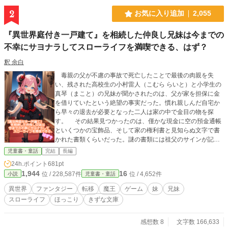
2
お気に入り追加
2,055
『異世界庭付き一戸建て』を相続した仲良し兄妹は今までの
不幸にサヨナラしてスローライフを満喫できる、はず？
釈 余白
毒親の父が不慮の事故で死亡したことで最後の肉親を失
い、残された高校生の小村雷人（こむら らいと）と小学生の
真琴（まこと）の兄妹が聞かされたのは、父が家を担保に金
を借りていたという絶望の事実だった。慣れ親しんだ自宅か
ら早々の退去が必要となった二人は家の中で金目の物を探
す。 その結果見つかったのは、僅かな現金に空の預金通帳
といくつかの宝飾品、そして家の権利書と見知らぬ文字で書
かれた書類くらいだった。謎の書類には祖父のサインが記さ
れていたが内容は読めず、頼みの綱は挟まれていた弁護士の
児童書・童話
完結
長編
名刺だけだ。 最後の希望とも言える名刺の電話番号へ連絡
24h.ポイント
681pt
した二人は、やってきた弁護士から契約書の内容を聞かされ
1,944
16
位 / 228,587件
位 / 4,652件
小説
児童書・童話
唖然とする。それは祖父が遺産として残した『異世界トラ
ス』にある土地と建物を孫へ渡すというものだった。もちろ
異世界
ファンタジー
転移
魔王
ゲーム
妹
兄妹
ん現地へ行かなければ遺産は受け取れないが。兄妹には他に
スローライフ
ほっこり
きずな文庫
頼れるものがなく、思い切って異世界へと赴き新生活をスタ
ートさせるのだった。 連載時、HOT 1位ありがとうございま
した！ その他、多数投稿しています。 こちらもよろしくお願
感想数 8
文字数 166,633