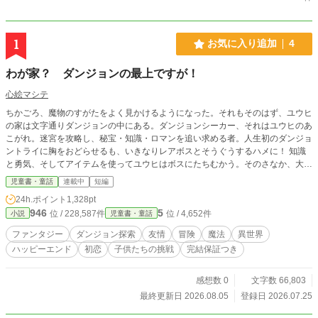
1
お気に入り追加
4
わが家？ ダンジョンの最上ですが！
心絵マシテ
ちかごろ、魔物のすがたをよく見かけるようになった。それもそのはず、ユウヒ
の家は文字通りダンジョンの中にある。ダンジョンシーカー、それはユウヒのあ
こがれ。迷宮を攻略し、秘宝・知識・ロマンを追い求める者。人生初のダンジョ
ントライに胸をおどらせるも、いきなりレアボスとそうぐうするハメに！ 知識
と勇気、そしてアイテムを使ってユウヒはボスにたちむかう。そのさなか、大き
なタマゴがおかれている祭だんを見つける。どうやら魔物のタマゴのようだが親
児童書・童話
連載中
短編
が見当たらない。このままでは祭だんから落ちてしまうとタマゴにさわると、な
24h.ポイント
1,328pt
ぜかジブンの部屋の中だ。 今までのことは、ぜんぶユメだったのか？ そう思
946
5
位 / 228,587件
位 / 4,652件
小説
児童書・童話
うも、ベッドにはフカしたタマゴがある。外を見るとオモチャのように小っちゃ
い街なみが見える。なんと！ ジブンの家ができたばかりのダンジョン、そのテ
ファンタジー
ダンジョン探索
友情
冒険
魔法
異世界
ッペンにある。未知なる迷宮を前に、ユウヒのシーカー魂に火がつく。地上へと
ハッピーエンド
初恋
子供たちの挑戦
完結保証つき
もどる道をさがすべく、姉のアサハや、うまれたばかりのドラゴンの赤ちゃんと
ともにダンジョントライを開始するが――――。
感想数 0
文字数 66,803
最終更新日 2026.08.05
登録日 2026.07.25