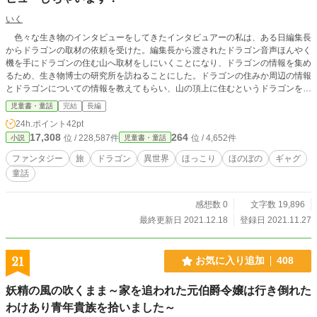
いく
色々な生き物のインタビューをしてきたインタビュアーの私は、ある日編集長
からドラゴンの取材の依頼を受けた。編集長から渡されたドラゴン音声ほんやく
機を手にドラゴンの住む山へ取材をしにいくことになり、ドラゴンの情報を集め
るため、生き物博士の研究所を訪ねることにした。ドラゴンの住みか周辺の情報
とドラゴンについての情報を教えてもらい、山の頂上に住むというドラゴンを訪
ねて山登りを開始した。 山登りの途中で鳥とたわむれたり、キレイな夕日
児童書・童話
完結
長編
に出会ったりしながら、山を登り始めて三日目の昼すぎについに山の頂上へとた
24h.ポイント
42pt
どりついた。 山の頂上に住んでいたのは、真っ赤なウロコを持つ陽気なドラゴ
17,308
264
位 / 228,587件
位 / 4,652件
小説
児童書・童話
ンだった。インタビュアーとして初めてドラゴンのインタビューを試みた私は、
今まで知ることのなかったしょうげき的な事実をたくさん知ることができた。
ファンタジー
旅
ドラゴン
異世界
ほっこり
ほのぼの
ギャグ
ドラゴンの好きな食べ物がトウガラシで、まさかトウガラシの食べ過ぎで体の色
童話
が黒から真っ赤に変化したなんて誰が想像できただろうか。夕日を赤く染めるの
にドラゴンの吹く火が一役かっていただなんて、きっと今まで誰も思ってもいな
かっただろう。 そんなおどろきのインタビューを終えて戻った私は、記事の
感想数 0
文字数 19,896
まとめにとりかかった。たくさんの情報をどう記事にまとめるかは悩んでいた
最終更新日 2021.12.18
登録日 2021.11.27
が、タイトルはもう決まっていた。タイトルはこうだ。とつげき！インタビュア
ー！真っ赤なドラゴンのひみつ、だ。
21
お気に入り追加
408
妖精の風の吹くまま～家を追われた元伯爵令嬢は行き倒れた
わけあり青年貴族を拾いました～