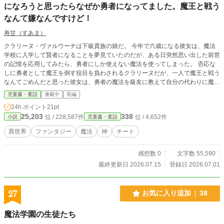
になろうと思ったらなぜか勇者になってました。魔王と戦う
なんて嫌なんですけど！
寿甘（すあま）
クラリーヌ・ヴァルウーチは下級貴族の娘だ。 今年で六歳になる彼女は、魔法
学校に入学して賢者になることを夢見ていたのだが、ある日突然思い出した前世
の記憶を応用してみたら、勇者にしか使えない魔法を使ってしまった。 否応な
しに勇者として魔王を倒す役目を負わされるクラリーヌだが、一人で魔王と戦う
なんてごめんだと思った彼女は、勇者の魔法を級友に教えて自分の代わりに魔王
と戦わせようと目論む。 結局仲間と共に魔王退治の旅に出た彼女は、精霊や謎
児童書・童話
連載中
長編
の城、ロボットにしか見えない神様から多くのことを教わり、この世界の真実に
24h.ポイント
21pt
迫っていく。
25,203
338
位 / 228,587件
位 / 4,652件
小説
児童書・童話
異世界
ファンタジー
魔法
神
チート
感想数 0
文字数 55,590
最終更新日 2026.07.15
登録日 2026.07.01
27
お気に入り追加
38
魔法学園の生徒たち