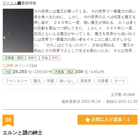
アーエル
書籍情報
その世界には魔王が襲ってくる。 その世界で一番魔力の高い
者を食べるために。 しかし、その世界の人々は何度も魔王を
押し返す。 ２００年に一度、強い魔王が現れる。 人々は多く
の悲劇を重ねつつ倒してきた。 しかし１，０００年に一度、
災厄ともいえる魔王がやってくる。 魔王を世界から追い払う
には世界で一番魔力の高い者をイケニエに差し出すしかな
い。 「そのこはどうなったの？」 少女は尋ねる。 「魔王が
死ぬとその世界で人として生まれ変わったわ」 そんな世界の
物語。 ☆☆☆ （たぶん）週一公開（予定） 他社でも同時公
児童書・童話
連載中
長編
R15
開
24h.ポイント
21pt
25,203
338
位 / 228,587件
位 / 4,652件
小説
児童書・童話
ファンタジー
魔法
学園
救いなし
異世界
児童書
ダーク
文字数 45,968
最終更新日 2022.05.24
登録日 2021.11.30
28
お気に入り追加
1
エルンと謎の紳士