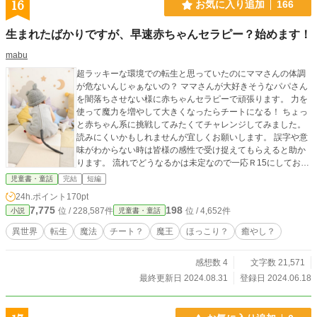
16
お気に入り追加
166
生まれたばかりですが、早速赤ちゃんセラピー？始めます！
mabu
超ラッキーな環境での転生と思っていたのにママさんの体調
が危ないんじゃぁないの？ ママさんが大好きそうなパパさん
を闇落ちさせない様に赤ちゃんセラピーで頑張ります。 力を
使って魔力を増やして大きくなったらチートになる！ ちょっ
と赤ちゃん系に挑戦してみたくてチャレンジしてみました。
読みにくいかもしれませんが宜しくお願いします。 誤字や意
味がわからない時は皆様の感性で受け捉えてもらえると助か
ります。 流れでどうなるかは未定なので一応Ｒ15にしており
ます。 現在投稿中の作品と共に地道にマイペースで進めてい
児童書・童話
完結
短編
きますので宜しくお願いします🙇 此方でも感想やご指摘等へ
24h.ポイント
170pt
の返答は致しませんので宜しくお願いします。
7,775
198
位 / 228,587件
位 / 4,652件
小説
児童書・童話
異世界
転生
魔法
チート？
魔王
ほっこり？
癒やし？
感想数 4
文字数 21,571
最終更新日 2024.08.31
登録日 2024.06.18