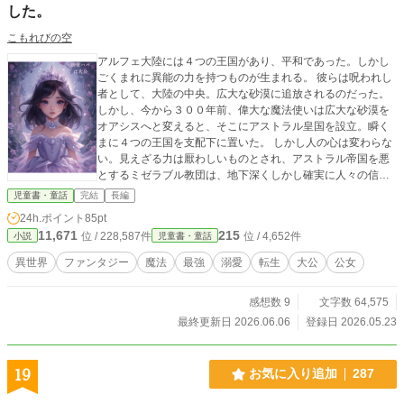
した。
こもれびの空
アルフェ大陸には４つの王国があり、平和であった。しかし
ごくまれに異能の力を持つものが生まれる。 彼らは呪われし
者として、大陸の中央。広大な砂漠に追放されるのだった。
しかし、今から３００年前、偉大な魔法使いは広大な砂漠を
オアシスへと変えると、そこにアストラル皇国を設立。瞬く
まに４つの王国を支配下に置いた。 しかし人の心は変わらな
い。見えざる力は厭わしいものとされ、アストラル帝国を悪
とするミゼラブル教団は、地下深くしかし確実に人々の信仰
を集めていた。 アストラル歴３０４年 大公の一人娘がミゼ
児童書・童話
完結
長編
ラブル教団によって攫われる事件が起きた。 関係者はことご
24h.ポイント
85pt
とく処刑されたが、リゼ アストラルの消息はつかめないま
11,671
215
位 / 228,587件
位 / 4,652件
小説
児童書・童話
ま５年がたった。 そのころセレスティア王国の辺境にある孤
児院では、ひとりの少女がたくましく生き抜いていた。 これ
異世界
ファンタジー
魔法
最強
溺愛
転生
大公
公女
は大公女リゼと彼女を溺愛するシオン アストラル。そして
孫娘の前では好々爺になってしまうアストラル皇帝の物語で
感想数 9
文字数 64,575
ある。
最終更新日 2026.06.06
登録日 2026.05.23
19
お気に入り追加
287