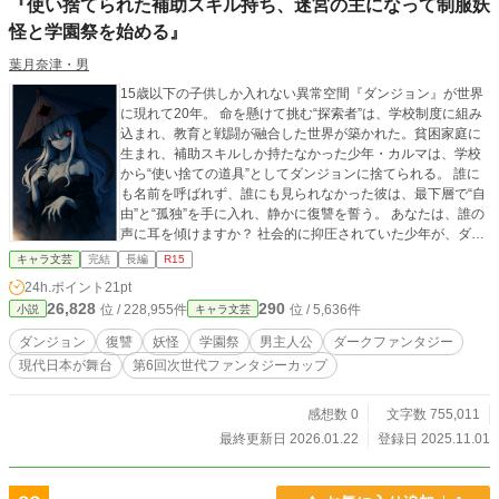
『使い捨てられた補助スキル持ち、迷宮の主になって制服妖
怪と学園祭を始める』
葉月奈津・男
15歳以下の子供しか入れない異常空間『ダンジョン』が世界
に現れて20年。 命を懸けて挑む“探索者”は、学校制度に組み
込まれ、教育と戦闘が融合した世界が築かれた。貧困家庭に
生まれ、補助スキルしか持たなかった少年・カルマは、学校
から“使い捨ての道具”としてダンジョンに捨てられる。 誰に
も名前を呼ばれず、誰にも見られなかった彼は、最下層で“自
由”と“孤独”を手に入れ、静かに復讐を誓う。 あなたは、誰の
声に耳を傾けますか？ 社会的に抑圧されていた少年が、ダン
ジョンマスターとなったことで復讐していく。ダンジョンの
キャラ文芸
完結
長編
R15
システムが記憶している元仲間のデータ他、『記憶の残骸』
24h.ポイント
21pt
を利用して『妖怪モンスター』を作成。彼女たちとダンジョ
26,828
290
位 / 228,955件
位 / 5,636件
小説
キャラ文芸
ンを『学園祭会場』に変えていく。そんな話です。人間を妖
怪に変えて仲間とし、抑圧してきていた者たちに反撃してい
ダンジョン
復讐
妖怪
学園祭
男主人公
ダークファンタジー
きます。 ※全年齢対応とするため、表現を儀式的、抽象的な
現代日本が舞台
第6回次世代ファンタジーカップ
ものにしてあります。湾曲な表現となるため、まどろっこし
く感じる方もいるかもしれませんが意図を汲んでご容赦くだ
さい。なお、一部の表現調整にAIを利用しています。
感想数 0
文字数 755,011
最終更新日 2026.01.22
登録日 2025.11.01