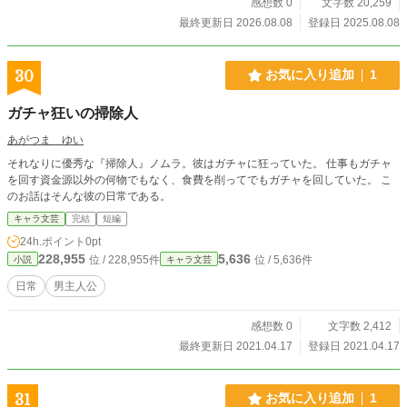
感想数 0
文字数 20,259
最終更新日 2026.08.08
登録日 2025.08.08
30
お気に入り追加
1
ガチャ狂いの掃除人
あがつま ゆい
それなりに優秀な『掃除人』ノムラ。彼はガチャに狂っていた。 仕事もガチャ
を回す資金源以外の何物でもなく、食費を削ってでもガチャを回していた。 こ
のお話はそんな彼の日常である。
キャラ文芸
完結
短編
24h.ポイント
0pt
228,955
5,636
位 / 228,955件
位 / 5,636件
小説
キャラ文芸
日常
男主人公
感想数 0
文字数 2,412
最終更新日 2021.04.17
登録日 2021.04.17
31
お気に入り追加
1