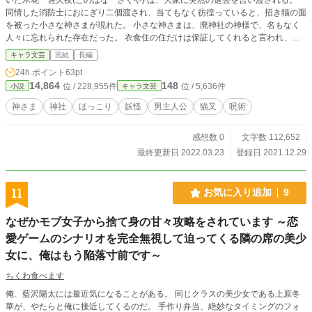
同情した消防士におにぎり二個渡され、当てもなく彷徨っていると、招き猫の面
を被った小さな神さまが現れた。 小さな神さまは、廃神社の神様で、名もなく
人々に忘れられた存在だった。 衣食住の住だけは保証してくれると言われ、取
り敢えず落ちこぼれの神さまの神使となった佐久夜。 受けた御恩？に報いる
キャラ文芸
完結
長編
為、神さまと一緒に、神社復興を目指します。 小説家になろうにも掲載してお
24h.ポイント
63pt
ります
14,864
148
位 / 228,955件
位 / 5,636件
小説
キャラ文芸
神さま
神社
ほっこり
妖怪
男主人公
猫又
呪術
感想数 0
文字数 112,652
最終更新日 2022.03.23
登録日 2021.12.29
11
お気に入り追加
9
なぜかモブ女子から捨て身の甘々攻略をされています ～恋
愛ゲームのシナリオを完全無視して迫ってくる隣の席の美少
女に、俺はもう陥落寸前です～
ちくわ食べます
俺、藍沢陽太には最近気になることがある。 同じクラスの美少女である上原冬
華が、やたらと俺に接近してくるのだ。 手作り弁当、絶妙なタイミングのフォ