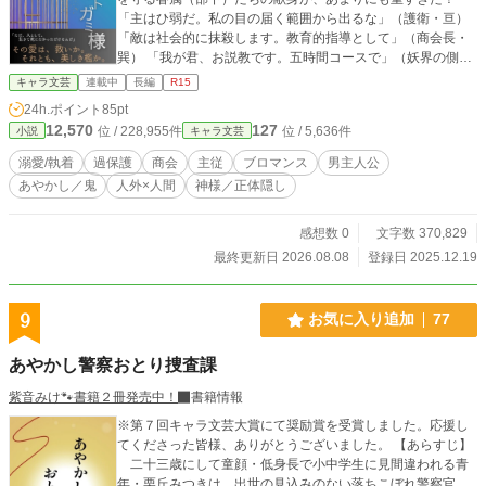
「主はひ弱だ。私の目の届く範囲から出るな」（護衛・亘）
「敵は社会的に抹殺します。教育的指導として」（商会長・
巽） 「我が君、お説教です。五時間コースで」（妖界の側
近・燐鳳） 神様の威厳ゼロ！？ ​最強の従者たちに囲まれ、今
キャラ文芸
連載中
長編
R15
日も奏太は鳥籠の中（物理）。 ​――だが、その過保護さは、
24h.ポイント
85pt
かつて世界のために犠牲となった彼を、二度と失わないため
12,570
127
位 / 228,955件
位 / 5,636件
小説
キャラ文芸
の鎖だった。 そんなある日、奏太の持つ「陽の力」を狙う不
穏な影が忍び寄り、囚われの身に。黄金の鳥籠の中で無惨に
溺愛/執着
過保護
商会
主従
ブロマンス
男主人公
傷つけられる彼を見た時、従者たちの理性が崩壊する 世界を
あやかし／鬼
人外×人間
神様／正体隠し
救うために人であることを捨て、不老不死の宿命を背負った
神とその眷属の逆鱗に触れた愚か者たちへ送る、徹底的なる
救済と断罪の物語。 ★300年前、高校生だった奏太と、彼を
感想数 0
文字数 370,829
突き放していた従者たちの『始まりの物語』も同時公開中！
最終更新日 2026.08.08
登録日 2025.12.19
「結界守護者の憂鬱なあやかし幻境譚 ～平凡な高校生、今
日から結界を繕います～」 https://www.alphapolis.co.jp/nove
l/174241108/871790059
9
お気に入り追加
77
あやかし警察おとり捜査課
紫音みけ🐾書籍２冊発売中！
書籍情報
※第７回キャラ文芸大賞にて奨励賞を受賞しました。応援し
てくださった皆様、ありがとうございました。 【あらすじ】
二十三歳にして童顔・低身長で小中学生に見間違われる青
年・栗丘みつきは、出世の見込みのない落ちこぼれ警察官。