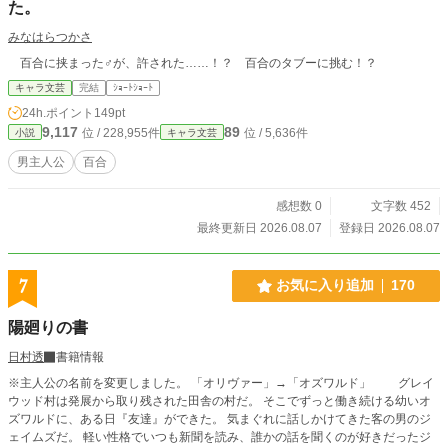
た。
みなはらつかさ
百合に挟まった♂が、許された……！？ 百合のタブーに挑む！？
キャラ文芸
完結
ｼｮｰﾄｼｮｰﾄ
24h.ポイント
149pt
9,117
89
位 / 228,955件
位 / 5,636件
小説
キャラ文芸
男主人公
百合
感想数 0
文字数 452
最終更新日 2026.08.07
登録日 2026.08.07
7
お気に入り追加
170
陽廻りの書
日村透
書籍情報
※主人公の名前を変更しました。 「オリヴァー」→「オズワルド」 グレイ
ウッド村は発展から取り残された田舎の村だ。 そこでずっと働き続ける幼いオ
ズワルドに、ある日『友達』ができた。 気まぐれに話しかけてきた客の男のジ
ェイムズだ。 軽い性格でいつも新聞を読み、誰かの話を聞くのが好きだったジ