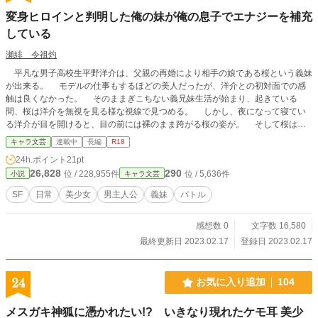
変身ヒロインと判明した俺の妹が俺の息子でエナジーを補充
している
瀬緋 令祖灼
平凡な男子高校生平野洋介は、父親の再婚により相手の娘である桜という義妹
が出来る。 モデルの仕事もするほどの美人だったが、洋介との初対面での感
触は良くなかった。 そのままぎこちない義兄妹生活が始まり、起きている
間、桜は洋介を無視を見る様な視線で見つめる。 しかし、夜になって寝てい
る洋介が目を開けると、目の前には裸のまま跨がる桜の姿が。 そして桜は洋
介の息子を扱き、自分に入れようとする
キャラ文芸
連載中
長編
R18
24h.ポイント
21pt
26,828
290
位 / 228,955件
位 / 5,636件
小説
キャラ文芸
SF
日常
美少女
男主人公
義妹
バトル
感想数 0
文字数 16,580
最終更新日 2023.02.17
登録日 2023.02.17
24
お気に入り追加
104
メスガキ神狐に憑かれたい!? いきなり現れたケモ耳 美少