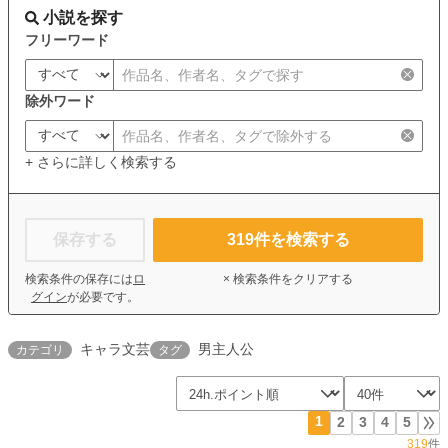
小説を探す
フリーワード
除外ワード
+ さらに詳しく検索する
保存する
319
件を検索する
検索条件の保存には
ロ
× 検索条件をクリアする
グイン
が必要です。
キャラ文芸
男主人公
カテゴリ
タグ
1
2
3
4
5
319
件