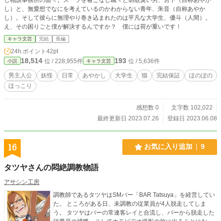
し）と、無愛想でなにを考えているのかわからない青年、朱音（自称あやか
し）。そして彼らに無理やり巻き込まれたのは平凡な大学生、優斗（人間）。
え、その困りごと僕が解決するんですか？ 僕には荷が重いです！
キャラ文芸
完結
長編
24h.ポイント
42pt
18,514
193
位 / 228,955件
位 / 5,636件
小説
キャラ文芸
男主人公
妖怪
日常
あやかし
大学生
猫
完結保証
ほのぼの
ほっこり
感想数 0
文字数 102,022
最終更新日 2023.07.26
登録日 2023.06.08
16
お気に入り追加
9
タツヤさんの悶絶調教物語
アサシン工房
調教師であるタツヤはSMバー「BAR Tatsuya」を経営してい
た。 ところがある日、未調教の従業員が4人脱走してしま
う。 タツヤはバーの常連客レイと合流し、バーから脱走した