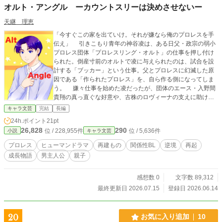
でオレの理性をヘッドショットしてくる小悪魔ヒロイン！ 正
オルト・アングル ーカウントスリーは決めさせないー
体を隠した『神プレイヤー』と、ワケありJKが紡ぐ、盤面と
理性を削り合うドキドキ全開のeスポーツ・FPS同居ラブコメ
天継 理恵
ディ！ ※出てくるゲームは架空のものです。イメージはVA○
「今すぐこの家を出ていけ。それが嫌なら俺のプロレスを手
ORANTあたりだと思ってください ※真面目にFPSをお勉強す
伝え」 引きこもり青年の神谷凌は、ある日父・政宗の弱小
る回もあります
プロレス団体「プロレスリング・オルト」の仕事を押し付け
られた。倒産寸前のオルトで凌に与えられたのは、試合を設
計する「ブッカー」という仕事。父とプロレスに幻滅した原
因である「作られたプロレス」を、自ら作る側になってしま
う。 嫌々仕事を始めた凌だったが、団体のエース・入野間
貴翔の真っ直ぐな好意や、古株のロヴィーナの支えに助けら
れ、やがてプロレスにまた惹かれていく。 ——過去の傷、
キャラ文芸
完結
長編
父への怒り、貴翔への戸惑い。 様々な想いを抱えながら、
24h.ポイント
21pt
凌は父と対峙し、団体の未来を懸けた旗揚げ記念興行に挑む
26,828
290
位 / 228,955件
位 / 5,636件
小説
キャラ文芸
ことになる。
プロレス
ヒューマンドラマ
再建もの
関係性BL
逆境
再起
成長物語
男主人公
親子
感想数 0
文字数 89,312
最終更新日 2026.07.15
登録日 2026.06.14
20
お気に入り追加
10