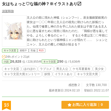
女はちょっと♡な福の神？※イラストあり〼
須賀和弥
主人公の前に現れた神狐（シェンフ―）。巫女服銀髪銀尾の
彼女は一〇〇〇年前に主人公の祖先に助けられた妖狐だっ
た。仙境で修業し神の力を手に入れた彼女は子孫である主人
公に恩を返すために現世に現れたのだ。 「我様が恩を返して
やる。よろしく奉るのじゃ！」 すると今度は五〇〇年前に
前に助けられたという猫神様ニャンが現れて…… シェンと
ニャン、主人公の癒しの物語が始まる？
キャラ文芸
連載中
長編
R15
24h.ポイント
21pt
26,828
290
位 / 228,955件
位 / 5,636件
小説
キャラ文芸
キャラ文芸
ほのぼの
ラブコメ
男主人公
ケモ耳要素有
美少女
キャラ文芸大賞エントリー
妖怪
イラストあり
キャラ文芸大賞
感想数 2
文字数 130,700
最終更新日 2024.02.10
登録日 2022.11.07
25
お気に入り追加
0