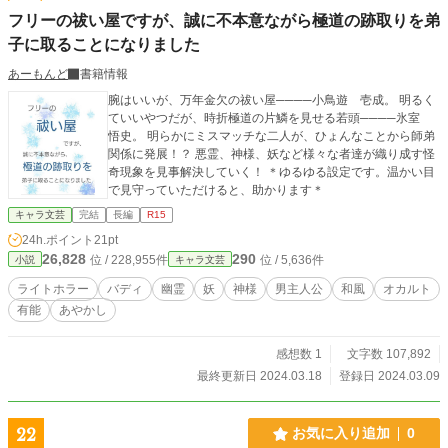
フリーの祓い屋ですが、誠に不本意ながら極道の跡取りを弟
子に取ることになりました
あーもんど
書籍情報
腕はいいが、万年金欠の祓い屋────小鳥遊 壱成。 明るく
ていいやつだが、時折極道の片鱗を見せる若頭────氷室
悟史。 明らかにミスマッチな二人が、ひょんなことから師弟
関係に発展！？ 悪霊、神様、妖など様々な者達が織り成す怪
奇現象を見事解決していく！ ＊ゆるゆる設定です。温かい目
で見守っていただけると、助かります＊
キャラ文芸
完結
長編
R15
24h.ポイント
21pt
26,828
290
位 / 228,955件
位 / 5,636件
小説
キャラ文芸
ライトホラー
バディ
幽霊
妖
神様
男主人公
和風
オカルト
有能
あやかし
感想数 1
文字数 107,892
最終更新日 2024.03.18
登録日 2024.03.09
22
お気に入り追加
0