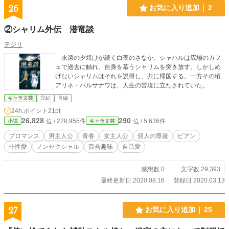
26
お気に入り追加
2
②シャリム外伝 潜竜談
テジリ
永遠の夕焼けが続く白夜のさなか、シャハルは広場のカフ
ェで過去に触れ、自身を慕うシャリムを突き放す。しかしめ
げないシャリムはそれを説得し、共に帰国する。一方その頃
アリネ・ハルサナワは、人生の苦境に立たされていた。
キャラ文芸
完結
長編
24h.ポイント
21pt
26,828
290
位 / 228,955件
位 / 5,636件
小説
キャラ文芸
ブロマンス
男主人公
青春
女主人公
個人の尊厳
ビアン
非性愛
ノンセクシャル
百合趣味
自己愛
感想数 0
文字数 29,393
最終更新日 2020.08.16
登録日 2020.03.13
27
お気に入り追加
25