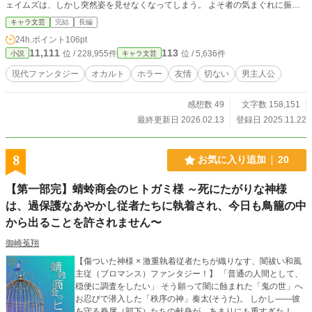
ェイムズは、しかし突然姿を見せなくなってしまう。 よそ者の気まぐれに振り
回された子供を村の大人達が嘲笑う中、都会から弁護士が訪れ、オズワルドの生
キャラ文芸
完結
長編
活は一変した。 やがて立派な青年に成長した彼は、村を出て首都レッドフォー
24h.ポイント
106pt
ドを目指す。 何故自分に、裕福な家の子のような生活が与えられたのか？ あ
11,111
113
位 / 228,955件
位 / 5,636件
小説
キャラ文芸
の頃ジェイムズは何を考え、今は何を考えている？ なんとしても、確かめね
ばならない。
現代ファンタジー
オカルト
ホラー
友情
切ない
男主人公
感想数 49
文字数 158,151
最終更新日 2026.02.13
登録日 2025.11.22
8
お気に入り追加
20
【第一部完】蜻蛉商会のヒトガミ様 ～死にたがりな神様
は、過保護なあやかし従者たちに執着され、今日も鳥籠の中
から出ることを許されません〜
御崎菟翔
【傷ついた神様 × 激重執着従者たちが織りなす、闇祓い和風
主従（ブロマンス）ファンタジー！】 「普通の人間として、
穏便に調査をしたい」 ​そう願って闇に蝕まれた「鬼の世」へ
お忍びで潜入した「秩序の神」奏太(そうた)。 しかし――彼
を守る眷属（部下）たちの献身が、あまりにも重すぎた！ ​