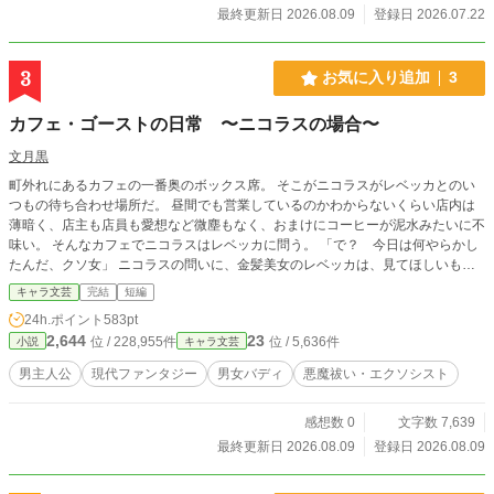
動する主人公と、ガチで陰キャでコミュ障な後輩ちゃんのVtu
最終更新日 2026.08.09
登録日 2026.07.22
berお仕事ラブコメディ！ ​✨ 【本作の注目ポイント！】 ​【進
化するストーリー(・・)】 秘密の共有から始まる2人の「もど
かしいラブコメ」から、次第に事務所全体を巻き込んだ熱い
3
お気に入り追加
3
『お仕事ドラマ』へとスケールアップ！たまに訪れる糖度高
めな展開もお楽しみに。 ​【リアルすぎる配信パート(^-^)v】
カフェ・ゴーストの日常 〜ニコラスの場合〜
配信シーンはほぼ地の文なし！「」が枠主、《》が通話越
し。チャット欄とライバーたちの生きた会話を、実際のアー
文月黒
カイブを観るような「箱推しリスナー」の気分で楽しめま
町外れにあるカフェの一番奥のボックス席。 そこがニコラスがレベッカとのい
す！ ​登場人物は多いですが、それこそがVtuber事務所『Fmす
つもの待ち合わせ場所だ。 昼間でも営業しているのかわからないくらい店内は
たーらいぶ』の魅力！個性豊かなライバーたちが織りなす
薄暗く、店主も店員も愛想など微塵もなく、おまけにコーヒーが泥水みたいに不
「箱推し」の楽しさ、「てぇてぇ」のエモさを、ぜひ肌で感
味い。 そんなカフェでニコラスはレベッカに問う。 「で？ 今日は何やらかし
じてください！✨ （※前世持ちのライバーさんが配信パート
たんだ、クソ女」 ニコラスの問いに、金髪美女のレベッカは、見てほしいもの
で弄られることがありますが、これはエンターテイメントで
があるのと可愛らしくにっこり笑った。もう嫌な予感しかしない。 そんなニコ
す。現実には『あり得ない』のは分かっています） ​🎵 【オリ
キャラ文芸
完結
短編
ラスとレベッカのいつもの日常。
ジナル楽曲＆イラスト】 ライバーのイラストやオリジナル曲
24h.ポイント
583pt
（イメージソング）をYouTubeで公開中！物語のイメージ補
2,644
23
位 / 228,955件
位 / 5,636件
小説
キャラ文芸
完にぜひ！o(^-^o)(o^-^)o ↓私のYouTubeチャンネル https://yo
utube.com/channel/UCbKXUo85EenvzaiA5Qbe3pA?si=zE9L
男主人公
現代ファンタジー
男女バディ
悪魔祓い・エクソシスト
WNVW7b1n0iT7
感想数 0
文字数 7,639
最終更新日 2026.08.09
登録日 2026.08.09