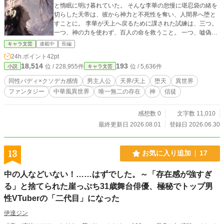
と惰眠に明け暮れていた。 そんな李華の怠慢に堪忍袋の緒を
切らした天帝は、彼から神力と不死性を奪い、人間界へ堕と
すことに。 李華が天上へ戻るために課された試練は、三つ。
一つ、神の力を使わず、百人の命を救うこと。 一つ、嘘偽り
のない、心からの祈りを捧げられること。 一つ、天へ還る
キャラ文芸
連載中
長編
日、別れを心から悲しみ、涙を流す人間をつくること。 「造
24h.ポイント
42pt
作もないことだ」そう高を括っていた李華だったが、神力を
18,514
193
位 / 228,955件
位 / 5,636件
小説
キャラ文芸
失った彼は、空を飛ぶことも、火を起こすことも、傷を治す
こともできない。 そんな李華が下界で最初に出会ったのは、
同性バディ×クソデカ感情
男主人公
天界/天上
堕天
異世界
山奥の廃神殿で一人暮らす十八歳の少年、藍雨《ランユー》
ファンタジー
中華風異世界
唯一無二の存在
神
信徒
だった。
感想数 0
文字数 11,010
最終更新日 2026.08.01
登録日 2026.06.30
13
お気に入り追加
17
中の人などいない！……はずでした。～「存在感が強すぎ
る」と捨てられた崖っぷち31歳舞台俳優、極秘でトップ男
性VTuberの「二代目」になった
伊達ジン