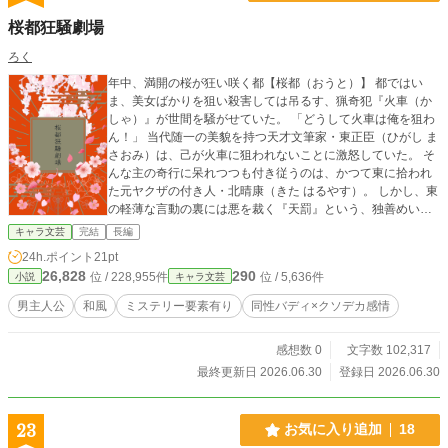
桜都狂騒劇場
ろく
年中、満開の桜が狂い咲く都【桜都（おうと）】 都ではい
ま、美女ばかりを狙い殺害しては吊るす、猟奇犯『火車（か
しゃ）』が世間を騒がせていた。 「どうして火車は俺を狙わ
ん！」 当代随一の美貌を持つ天才文筆家・東正臣（ひがし ま
さおみ）は、己が火車に狙われないことに激怒していた。 そ
んな主の奇行に呆れつつも付き従うのは、かつて東に拾われ
た元ヤクザの付き人・北晴康（きた はるやす）。 しかし、東
の軽薄な言動の裏には悪を裁く『天罰』という、独善めいた
正義が隠されていた。 「俺はお前を巻き込みたくない」 「お
キャラ文芸
完結
長編
前と汚れるなら悪かねェさ」 外道を裁くのもまた外道。 血と
24h.ポイント
21pt
桜の香りが交錯する中、「天罰」の幕が上がる――。
26,828
290
位 / 228,955件
位 / 5,636件
小説
キャラ文芸
男主人公
和風
ミステリー要素有り
同性バディ×クソデカ感情
感想数 0
文字数 102,317
最終更新日 2026.06.30
登録日 2026.06.30
23
お気に入り追加
18