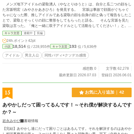
メンズ地下アイドルの梁取湧人（やなとりゆうと）は、自分と瓜二つの顔をし
た宮坂明宏（みやさかあきひろ）を発見する。 宮坂は事故で顔面がぐちゃぐ
ちゃになった際、推しアイドルである梁取の顔を自身の顔と偽って報告をしたこ
とで、梁取とそっくりの顔に整形をしてもらったと語る。 そんな宮坂を見た
梁取は言った。「俺と一緒に双子アイドルとして活動をしてください！」と。
梁取の提案を承諾した宮坂は、推しアイドルとともに、大きな嘘を引っ提げて
キャラ文芸
連載中
長編
芸能界に飛び込むのだった。 しかし宮坂にはさらに大きな秘密があった―
24h.ポイント
42pt
―。
18,514
193
位 / 228,955件
位 / 5,636件
小説
キャラ文芸
アイドル
男主人公
同性バディ×クソデカ感情
感想数 0
文字数 62,278
最終更新日 2026.07.03
登録日 2026.06.01
15
お気に入り追加
42
あやかしだって困ってるんです！～それ僕が解決するんです
か？～
岩永みやび
書籍情報
【完結】あやかし達にだって困りごとはあるんです。それを解決するのはあやか
し相談事務所の面々。スーツを着こなし飄々と胡散臭い男、宮下（自称あやか