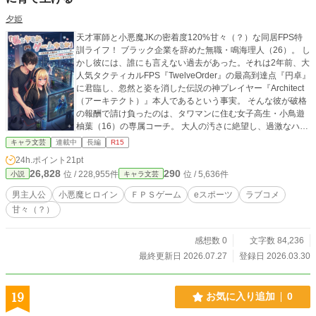
夕姫
天才軍師と小悪魔JKの密着度120%甘々（？）な同居FPS特
訓ライフ！ ブラック企業を辞めた無職・鳴海理人（26）。 し
かし彼には、誰にも言えない過去があった。それは2年前、大
人気タクティカルFPS『TwelveOrder』の最高到達点『円卓』
に君臨し、忽然と姿を消した伝説の神プレイヤー『Architect
（アーキテクト）』本人であるという事実。 そんな彼が破格
の報酬で請け負ったのは、タワマンに住む女子高生・小鳥遊
柚葉（16）の専属コーチ。 大人の汚さに絶望し、過激なハニ
ートラップで家庭教師を追い出し続けてきたワケアリな彼女
キャラ文芸
連載中
長編
R15
の「安い罠」を、理人はFPSの戦術眼で秒で看破し、ゲーム
24h.ポイント
21pt
のド下手くそっぷりを全否定してみせる。 彼との出会いで、
26,828
290
位 / 228,955件
位 / 5,636件
小説
キャラ文芸
孤独だった柚葉の日常は少しずつ色づいていく。 見返りを求
めずロジックだけを教え込む理人を「センセ」と慕い始める
男主人公
小悪魔ヒロイン
ＦＰＳゲーム
eスポーツ
ラブコメ
柚葉だったが……実は彼女、理人の過去の姿である『Architec
甘々（？）
t』に命を救われた厄介なオタクだった！？憧れの神様（オ
レ）の美しい幻想を守るため、絶対に正体を明かせない理人
の苦悩をよそに、同居生活はヒートアップしていく。 「ね
感想数 0
文字数 84,236
え、センセ。近距離の撃ち合い（インファイト）は、先に思
最終更新日 2026.07.27
登録日 2026.03.30
い切って『エントリー（突入）』した方が勝つんでしょ？」
「……それはゲームのセオリーだ！現実の男女に持ち込む
な！」 ゲーム中は最強の軍師と、それを実行する素直な教え
19
お気に入り追加
0
子。 でもヘッドセットを外せば、無防備すぎるスキンシップ