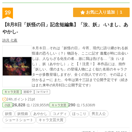
29
お気に入り追加
1
【8月8日「妖怪の日」記念短編集】「汝、妖」 -いまし、あ
やかし-
詩月 七夜
８月８日…それは「妖怪の日」 今宵、現代に語り継がれる妖
怪達の恐ろしい（？）物語を、ここに記す 逢魔が時に出会い
しは、人ならざる化生の者… 故に我は告げる…「汝（いま
し）、妖（あやかし）」と 【！注意！】 本作品には、拙作
「妖しい、僕のまち」の登場人物によく似た名前のキャラク
ターが多数登場しますが、全くの別人ですので、その辺よく
分かるよーに また、今年は第十三話まで公開予定です（続き
はまた来年の8月8日に公開予定です）
キャラ文芸
連載中
ｼｮｰﾄｼｮｰﾄ
24h.ポイント
21pt
26,828
290
位 / 228,955件
位 / 5,636件
小説
キャラ文芸
妖怪
妖怪娘
あやかし
コメディ
ほっこり
男主人公
ショートショート
キャラ文芸大賞