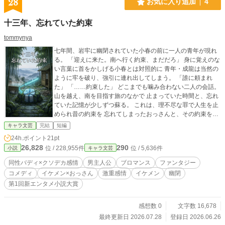
28
お気に入り追加
4
十三年、忘れていた約束
tommynya
七年間、岩牢に幽閉されていた小春の前に一人の青年が現れ
る。 「迎えに来た。南へ行く約束、まだだろ」 身に覚えのな
い言葉に首をかしげる小春とは対照的に 青年・成龍は当然の
ように牢を破り、強引に連れ出してしまう。 「誰に頼まれ
た」 「……約束した」 どこまでも噛み合わない二人の会話。
山を越え、南を目指す旅のなかで 止まっていた時間と、忘れ
ていた記憶が少しずつ蘇る。 これは、理不尽な罪で人生を止
められ昔の約束を 忘れてしまったおっさんと、その約束を決
して忘れなかった青年の 少しおかしくて、切ない、再生のブ
キャラ文芸
完結
短編
ロマンス・ファンタジー。 同性バディ×クソデカ感情 応募
24h.ポイント
21pt
作品。 若い男×おっさんのブロマンス。 小春（コハル）／40
26,828
290
位 / 228,955件
位 / 5,636件
小説
キャラ文芸
歳 目前 元・王の側近で、王の肖像画を踏んだ罪で 七年間幽
閉された、不運続きのおっさん。 幽閉生活で感情はすっかり
同性バディ×クソデカ感情
男主人公
ブロマンス
ファンタジー
擦り減ったが、 皮肉とツッコミだけは健在。 成龍（セイリュ
コメディ
イケメン×おっさん
激重感情
イケメン
幽閉
ウ）／27歳 山で修行を積んだ仙師で、御剣術を操る実力者。
第1回新エンタメ小説大賞
白と水色の装束が似合う、寡黙な高身長イケメン。 小春を救
出し、小春との約束を大切にしている。 自分の執着にはまっ
たく気づいていない。
感想数 0
文字数 16,678
最終更新日 2026.07.28
登録日 2026.06.26