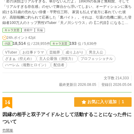
「君の演技はリアルすぎる。華がないんだよ」 189cmの長身と無精髭、そして
「リアルすぎる存在感」のせいで舞台から浮いてしまい、オーディションに落ち
続ける31歳の売れない俳優・平野任三郎。 家賃も払えず途方に暮れていた彼
が、高額報酬に釣られて応募した「裏バイト」。それは、引退の危機に瀕した登
録者100万人のトップ男性VTuber「天ノ川シリウス」の【二代目】になること
だった！ 黒いモカピスーツに身を包み、金髪碧眼の王子様キャラを演じること
キャラ文芸
連載中
長編
になった任三郎。 「中身が変わった」と気づいたアンチがコメント欄を荒らす
24h.ポイント
42pt
中、任三郎は舞台で培った狂気的なまでの「憑依の演技」で、アンチを、ファン
18,514
193
位 / 228,955件
位 / 5,636件
小説
キャラ文芸
を、そして運営すらも圧倒し黙らせていく。 敏腕プロデューサー、天才絵師、
特定厨の女子高生、リアルのトップ女優、果ては海外のメガインフルエンサーま
VTuber
お仕事ドラマ
芸能界
成り上がり
男主人公
で。 「ガワ」の裏側でうごめくヒロインたちの思惑を、規格外の「魂」でねじ
ざまぁ（控えめ）
主人公最強（演技力）
プロフェッショナル
伏せていく、おっさん俳優のバーチャル成り上がりお仕事ドラマ、開幕！
ハーレム（複数ヒロイン）
配信者
文字数 214,333
最終更新日 2026.08.05
登録日 2026.05.04
14
お気に入り追加
1
因縁の相手と双子アイドルとして活動することになった件に
ついて
竹間単