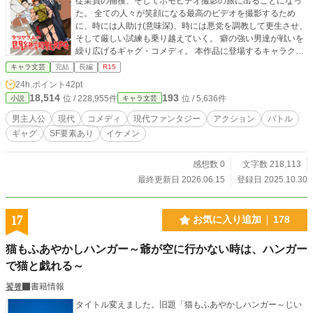
従業員の捕獲、そしてホモビデオ撮影の旅に出ることになっ
た。 全ての人々が笑顔になる最高のビデオを撮影するため
に、時には人助け(意味深)、時には悪党を調教して更生させ、
そして厳しい試練も乗り越えていく。 癖の強い男達が戦いを
繰り広げるギャグ・コメディ。 本作品に登場するキャラクタ
ーは全て18歳以上です。 某ビデオネタ多いので苦手な方は頑
キャラ文芸
完結
長編
R15
張って読んで下さい。 ※本作品はフリーゲーム「タツヤさん
24h.ポイント
42pt
の悶絶調教RPG」を小説化したものです。 その為、RPG的な
18,514
193
位 / 228,955件
位 / 5,636件
小説
キャラ文芸
表現が多いのでご了承下さい。 ご興味を持たれましたらフリ
ーゲームもよろしくお願い致します。 https://maverickmerc.c
男主人公
現代
コメディ
現代ファンタジー
アクション
バトル
om/works/game/121/ ☆こんな人におすすめ ・淫夢ネタが好
ギャグ
SF要素あり
イケメン
きな人 ・敵や悪人を殺さずに調教して更生させるのが好きな
人 ・​道徳観や倫理観がズレている​キャラクターを受け入れら
れる人 ☆おすすめできない人 ・淫夢ネタ、暴力表現、残虐表
感想数 0
文字数 218,113
現、性的表現が苦手な人 ・ゲーム的な表現やストーリー進行
最終更新日 2026.06.15
登録日 2025.10.30
を受け入れられない人 ・可愛いヒロインや萌えを求める人 挿
絵：漆原 白様 【背景素材】 みんちりえ様：https://min-chi.
material.jp/ きまぐれアフター様 七三ゆきのアトリエ様
17
お気に入り追加
178
猫もふあやかしハンガー～爺が空に行かない時は、ハンガー
で猫と戯れる～
饕餮
書籍情報
タイトル変えました。旧題「猫もふあやかしハンガー～じい