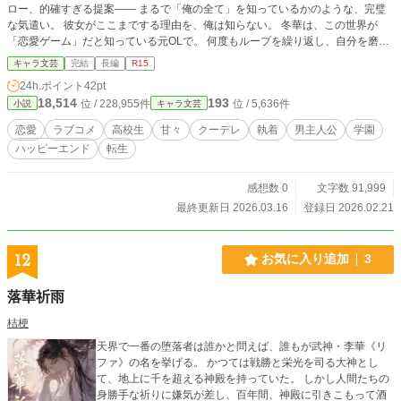
ロー、的確すぎる提案—— まるで「俺の全て」を知っているかのような、完璧
な気遣い。 彼女がここまでする理由を、俺は知らない。 冬華は、この世界が
「恋愛ゲーム」だと知っている元OLで。 何度もループを繰り返し、自分を磨き
続けてきたモブキャラだったことを。
キャラ文芸
完結
長編
R15
24h.ポイント
42pt
18,514
193
位 / 228,955件
位 / 5,636件
小説
キャラ文芸
恋愛
ラブコメ
高校生
甘々
クーデレ
執着
男主人公
学園
ハッピーエンド
転生
感想数 0
文字数 91,999
最終更新日 2026.03.16
登録日 2026.02.21
12
お気に入り追加
3
落華祈雨
桔梗
天界で一番の堕落者は誰かと問えば、誰もが武神・李華《リ
ファ》の名を挙げる。 かつては戦勝と栄光を司る大神とし
て、地上に千を超える神殿を持っていた。 しかし人間たちの
身勝手な祈りに嫌気が差し、百年間、神殿に引きこもって酒