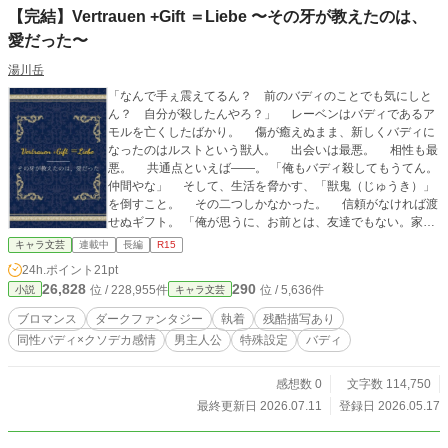
【完結】Vertrauen +Gift ＝Liebe 〜その牙が教えたのは、
愛だった〜
湯川岳
「なんで手ぇ震えてるん？ 前のバディのことでも気にしと
ん？ 自分が殺したんやろ？」 レーベンはバディであるア
モルを亡くしたばかり。 傷が癒えぬまま、新しくバディに
なったのはルストという獣人。 出会いは最悪。 相性も最
悪。 共通点といえば——。 「俺もバディ殺してもうてん。
仲間やな」 そして、生活を脅かす、「獣鬼（じゅうき）」
を倒すこと。 その二つしかなかった。 信頼がなければ渡
せぬギフト。 「俺が思うに、お前とは、友達でもない。家族
でもない。恋人でもない」 痛みを伴う中で二人はバディと
キャラ文芸
連載中
長編
R15
して、この関係の答えを導き出していく。 表紙：
24h.ポイント
21pt
同人誌表紙メーカー様にて作成
26,828
290
位 / 228,955件
位 / 5,636件
小説
キャラ文芸
ブロマンス
ダークファンタジー
執着
残酷描写あり
同性バディ×クソデカ感情
男主人公
特殊設定
バディ
感想数 0
文字数 114,750
最終更新日 2026.07.11
登録日 2026.05.17