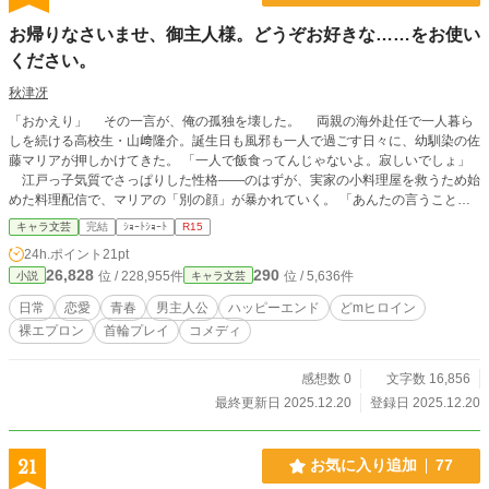
お帰りなさいませ、御主人様。どうぞお好きな……をお使い
ください。
秋津冴
「おかえり」 その一言が、俺の孤独を壊した。 両親の海外赴任で一人暮ら
しを続ける高校生・山﨑隆介。誕生日も風邪も一人で過ごす日々に、幼馴染の佐
藤マリアが押しかけてきた。 「一人で飯食ってんじゃないよ。寂しいでしょ」
江戸っ子気質でさっぱりした性格——のはずが、実家の小料理屋を救うため始
めた料理配信で、マリアの「別の顔」が暴かれていく。 「あんたの言うこと、
何でも聞く」 罰ゲームと称して、俺の要求に応えるマリア。 最初はブラを
キャラ文芸
完結
ｼｮｰﾄｼｮｰﾄ
R15
脱ぐところから——気づけば、ノーブラ配信、ノーパン配信、全裸エプロン。
24h.ポイント
21pt
何千人もの視聴者に見られながら、俺だけに従順になっていく幼馴染。 「恥
26,828
290
位 / 228,955件
位 / 5,636件
小説
キャラ文芸
ずかしいけど……嫌じゃない」 エスカレートする欲望。止まらない背徳。
でも本当に欲しかったのは—— 「俺と家族になってくれ」 孤独な二人が「お
日常
恋愛
青春
男主人公
ハッピーエンド
どmヒロイン
かえり」で繋がる、甘くて淫らな純愛ラブコメ。
裸エプロン
首輪プレイ
コメディ
感想数 0
文字数 16,856
最終更新日 2025.12.20
登録日 2025.12.20
21
お気に入り追加
77