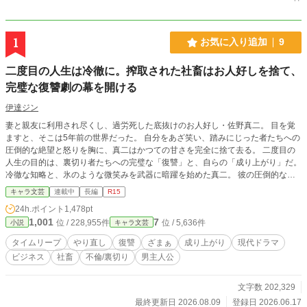
1
お気に入り追加
9
二度目の人生は冷徹に。搾取された社畜はお人好しを捨て、
完璧な復讐劇の幕を開ける
伊達ジン
妻と親友に利用され尽くし、過労死した底抜けのお人好し・佐野真二。 目を覚
ますと、そこは5年前の世界だった。 自分をあざ笑い、踏みにじった者たちへの
圧倒的な絶望と怒りを胸に、真二はかつての甘さを完全に捨て去る。 二度目の
人生の目的は、裏切り者たちへの完璧な「復讐」と、自らの「成り上がり」だ。
冷徹な知略と、氷のような微笑みを武器に暗躍を始めた真二。 彼の圧倒的な有
能さと野心に惹き寄せられるように、各界の頂点に立つ特異な才能を持った者た
キャラ文芸
連載中
長編
R15
ちが集い始める。 孤高の「氷の令嬢」、ウォール街の「投資エージェント」、
24h.ポイント
1,478pt
裏社会に通じる「凄腕ハッカー」、メディアを操る「広報の魔術師」……。 権
1,001
7
位 / 228,955件
位 / 5,636件
小説
キャラ文芸
力、財力、情報、世論。 強大なジョーカーたちを自らの手駒とし、逃げ場のな
い「極上の死刑執行（ざまぁ）」が今、幕を開ける――。 容赦なし、妥協な
タイムリープ
やり直し
復讐
ざまぁ
成り上がり
現代ドラマ
し。現代ビジネス復讐劇の決定版！
ビジネス
社畜
不倫/裏切り
男主人公
文字数 202,329
最終更新日 2026.08.09
登録日 2026.06.17