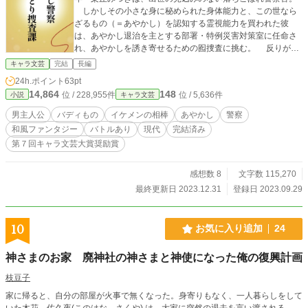
しかしその小さな身に秘められた身体能力と、この世なら
ざるもの（＝あやかし）を認知する霊視能力を買われた彼
は、あやかし退治を主とする部署・特例災害対策室に任命さ
れ、あやかしを誘き寄せるための囮捜査に挑む。 反りが合
わない年下エリートの相棒と、狐面を被った怪しい上司と共
キャラ文芸
完結
長編
に繰り広げる退魔ファンタジー。
24h.ポイント
63pt
14,864
148
位 / 228,955件
位 / 5,636件
小説
キャラ文芸
男主人公
バディもの
イケメンの相棒
あやかし
警察
和風ファンタジー
バトルあり
現代
完結済み
第７回キャラ文芸大賞奨励賞
感想数 8
文字数 115,270
最終更新日 2023.12.31
登録日 2023.09.29
10
お気に入り追加
24
神さまのお家 廃神社の神さまと神使になった俺の復興計画
枝豆子
家に帰ると、自分の部屋が火事で無くなった。身寄りもなく、一人暮らしをして
いた木花 佐久夜(このはな さくや) は、大家に突然の退去を言い渡される。