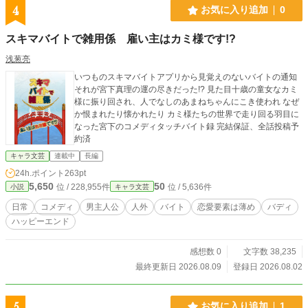
4
お気に入り追加
0
スキマバイトで雑用係 雇い主はカミ様です!?
浅葱亮
いつものスキマバイトアプリから見覚えのないバイトの通知
それが宮下真理の運の尽きだった!? 見た目十歳の童女なカミ
様に振り回され、人でなしのあまねちゃんにこき使われ なぜ
か恨まれたり懐かれたり カミ様たちの世界で走り回る羽目に
なった宮下のコメディタッチバイト録 完結保証、全話投稿予
約済
キャラ文芸
連載中
長編
24h.ポイント
263pt
5,650
50
位 / 228,955件
位 / 5,636件
小説
キャラ文芸
日常
コメディ
男主人公
人外
バイト
恋愛要素は薄め
バディ
ハッピーエンド
感想数 0
文字数 38,235
最終更新日 2026.08.09
登録日 2026.08.02
5
お気に入り追加
1