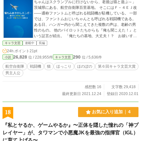
ちゃんはスクランブルに行けないから、老後は猫と遊ぶ～」
茨城県にある、航空自衛隊百里基地。 そこにはＦ－４ＥＪ改
――通称ファントムと呼ばれる戦闘機が駐機している。 一部
では、ファントムおじいちゃんとも呼ばれる戦闘機である。
ある日、ハンガー内から聞こえてきた複数の声は、老齢の男
性のもの。 他のパイロットたちからも『俺も聞こえた！』と
いう証言が続出。 「俺たちの基地、大丈夫！？ お祓いす
る！？」 そう願うも、予算の関係で諦めた。 そして聞こえ
キャラ文芸
連載中
長編
る、老人の声。 どこからだ、まさか幽霊！？と驚いている
24h.ポイント
21pt
と、その声を発していたのは、ファントムからだった。 まる
26,828
290
位 / 228,955件
位 / 5,636件
小説
キャラ文芸
で付喪神のように、一方的に喋るのだ。 その声が聞こえるの
は、百里基地に所属するパイロットとごく一部の人間。 しか
航空自衛隊
戦闘機
猫
ほっこり
ほのぼの
第６回キャラ文芸大賞
も、飛んでいない時はのんびりまったりと、猫と戯れようと
男主人公
する。 すわ、一大事！ 戦闘機に猫はあかん！ そんなファン
トムおじいちゃんとパイロットたちの、現代ファンタジー。
★一話完結型の話です。 ★超不定期更新です。ネタが出来次
感想数 16
文字数 29,418
第の更新となります。 ★カクヨムにも掲載しています。 ★画
最終更新日 2021.12.24
登録日 2020.12.01
像はフリー素材を利用しています。
18
お気に入り追加
4
『私とヤるか、ゲームやるか』〜正体を隠した憧れの「神プ
レイヤー」が、タワマンで小悪魔JKを最強の指揮官（IGL）
に育て上げる〜