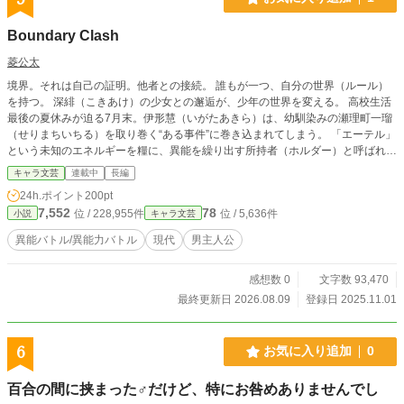
Boundary Clash
菱公太
境界。それは自己の証明。他者との接続。 誰もが一つ、自分の世界（ルール）
を持つ。 深緋（こきあけ）の少女との邂逅が、少年の世界を変える。 高校生活
最後の夏休みが迫る7月末。伊形慧（いがたあきら）は、幼馴染みの瀬理町一瑠
（せりまちいちる）を取り巻く“ある事件”に巻き込まれてしまう。 「エーテル」
という未知のエネルギーを糧に、異能を繰り出す所持者（ホルダー）と呼ばれる
人間たち。彼らが夜な夜な街で繰り広げる死闘は、慧の見る世界を根底から覆し
キャラ文芸
連載中
長編
ていく。 一瑠が持つ特異な力。それを狙う謎の所持者、傀儡回（くぐつまわ）
24h.ポイント
200pt
しから彼女を守るため、慧はスカーレットという所持者の少女に協力することに
7,552
78
位 / 228,955件
位 / 5,636件
小説
キャラ文芸
なるのだが……。 これは、少年と少女が自分の“かたち”を見つける物語。
異能バトル/異能力バトル
現代
男主人公
感想数 0
文字数 93,470
最終更新日 2026.08.09
登録日 2025.11.01
6
お気に入り追加
0
百合の間に挟まった♂だけど、特にお咎めありませんでし