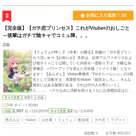
2
お気に入り追加
10
【完全版】【ガチ恋プリンセス】これがVtuberのおしごと
～後輩はガチで陰キャでコミュ障。。。
夕姫
​​【てぇてぇの申し子（作者）が贈る】究極の『ガチ恋プリン
セス沼』w ※​【お知らせ】 本作は、以前アルファポリスおよ
び他サイトにて公開していた内容を一度取り下げ、大幅な加
筆修正・パワーアップを加えた完全版（リメイク版）となり
ます！ ​【あらすじ】 Vtuber事務所『Fmすたーらいぶ』の1期
生として活動する、清楚担当Vtuber『姫宮ましろ』。そんな
彼女にはある秘密がある。それは中の人が男というこ
と……。 （※ちなみに活動を続けるうちにお清楚設定はどこ
へやら、気付けばただのお喋りモンスターに進化しています
キャラ文芸
連載中
長編
w） ​そんな『姫宮ましろ』の中の人こと、主人公の神崎颯太
24h.ポイント
604pt
は『Fmすたーらいぶ』のマネージャーである姉の神崎桃を助
2,557
22
位 / 228,955件
位 / 5,636件
小説
キャラ文芸
けるためにVtuberとして活動していた。 ​同じ事務所のライバ
ーとはほとんど絡まない、連絡も必要最低限。そんな生活を2
男主人公
Vtuber
お仕事
てぇてぇ
配信者
ガチ恋
ラブコメ
年続けていたある日。事務所の不手際で半年前にデビューし
た3期生のVtuber『双葉かのん』こと鈴町彩芽に正体が知られ
感想数 0
文字数 400,657
て…… ​この物語は正体を隠しながら『姫宮ましろ』として活